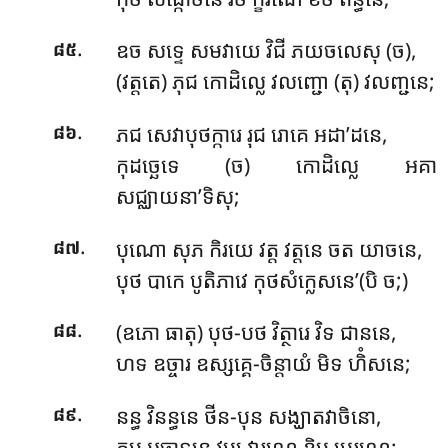
.
ឧច សទ្ទេ សមវាយេ វិជី ភយចលេសុ (ច),
៨៥
(វត្តតេ) ភុជ កោដិល្លេ វលញ្ជោ (តុ) វលញ្ជនេ;
.
ភជ សេវាបុថក្ការេ រុជ រោគេ អដា’ដនេ,
៨៦
កុដច្ឆេទេ (ច) កោដិល្លេ អគា
សជ្ឈាយនា’ទិសុ;
.
បុណោ សុភ កិរយេ វត្ត វត្តនេ ចត យាចនេ,
៨៧
បុថ បាកេ បូតិភាវេ កុថសំក្លេសនេ’(បិ ច;)
.
(ឧភោ ធាតុ) បុថ-បថ វិត្ថារេ វិទ ជាននេ,
៨៨
ហទ ឧច្ចារ ឧស្សគ្គេ-ចិន្តាយំ មិទ ហិំសនេ;
.
នន្ធ វិនន្ធនេ ថីន-បុន សង្ឃាតវាចិនោ,
៨៩
កប អច្ឆាទនេ វប្ប វារណេ ខិប បេរណេ;