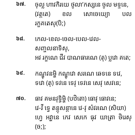
.
ចុល្ល ហាវកិរយេ ថូលា’កស្សនេ ចូល មទ្ទនេ,
៦៧
(វត្តតេ) ខល សោចេយ្យោ បល
រក្ខគតេសុ(បិ;)
.
កេល-ខេល-ចេល-បេល-វេល-
៦៨
សញ្ចលនាទិសុ,
អវ រក្ខណេ ជីវ បាណធារណេ (តុ) ប្លវោ គតេ;
.
កណ្ឌុវនម្ហិ កណ្ឌុវោ សរណេ ឆេទនេ ទវេ,
៦៩
ទវោ (តុ) ទវនេ ទេវុ ទេវនេ សេវុ សេវនេ;
.
ធាវ គមនវុទ្ធិម្ហិ (បឋិតោ) ធោវុ ធោវនេ;
៧០
វេ-វី ទ្វេ តន្តុសន្តានេ វេ-វុ សំវរណេ (សិយា)
ហ្វេ អវ្ហានេ កេវ សេកេ ធុវ យាត្រា ថិរេសុ
(ច;);