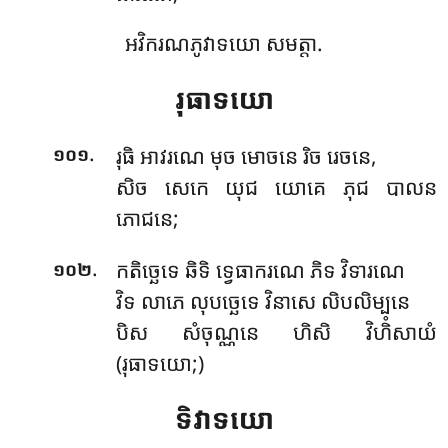
អវិករណភូវាទយោ សមត្តា.
រុធាទយោ
.
រុធិ អាវរណេ មុច មោចនេ រិច រេចនេ,
១០១
សិច សេកេ យុជ យោគេ ភុជ បាលន
ភោជនេ;
.
កតិច្ឆេទេ ឆិទិ ទ្វេធាករណេ ភិទ វិទារណេ
១០២
វិទ លាភេ លុបច្ឆេទេ វិនាសេ លិបលិម្បនេ
បិស សំចុណ្ណនេ ហិសិ វិហិំសាយំ
(រុធាទយោ;)
ទិវាទយោ