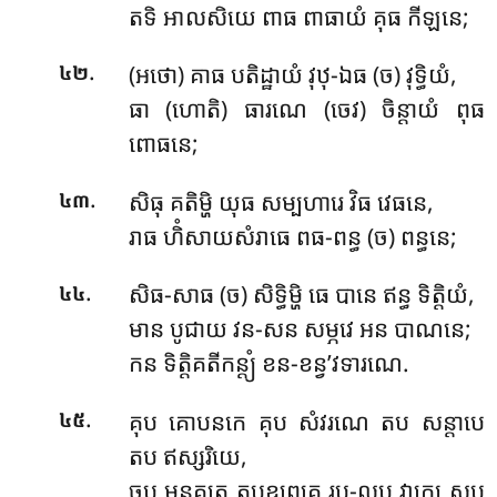
តទិ អាលសិយេ ពាធ ពាធាយំ គុធ កីឡនេ;
.
(អថោ) គាធ បតិដ្ឋាយំ វុឋុ-ឯធ (ច) វុទ្ធិយំ,
៤២
ធា (ហោតិ) ធារណេ (ចេវ) ចិន្តាយំ ពុធ
ពោធនេ;
.
សិធុ គតិម្ហិ យុធ សម្បហារេ វិធ វេធនេ,
៤៣
រាធ ហិំសាយសំរាធេ ពធ-ពន្ធ (ច) ពន្ធនេ;
.
សិធ-សាធ (ច) សិទ្ធិម្ហិ ធេ បានេ ឥន្ធ ទិត្តិយំ,
៤៤
មាន បូជាយ វន-សន សម្ភវេ អន បាណនេ;
កន ទិត្តិគតីកន្ត្យំ ខន-ខន្វ’វទារណេ.
.
គុប គោបនកេ គុប សំវរណេ តប សន្តាបេ
៤៥
តប ឥស្សរិយេ,
ចុប មន្ទគតេ តបុឧព្ពេគេ រប-លប វាក្យេ សប