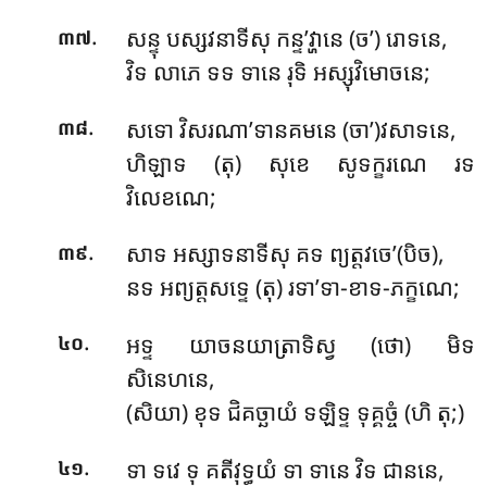
.
សន្ទុ បស្សវនាទីសុ កន្ទ’វ្ហានេ (ច’) រោទនេ,
៣៧
វិទ លាភេ ទទ ទានេ រុទិ អស្សុវិមោចនេ;
.
សទោ វិសរណា’ទានគមនេ (ចា’)វសាទនេ,
៣៨
ហិឡាទ (តុ) សុខេ សូទក្ខរណេ រទ
វិលេខណេ;
.
សាទ អស្សាទនាទីសុ គទ ព្យត្តវចេ’(បិច),
៣៩
នទ អព្យត្តសទ្ទេ (តុ) រទា’ទា-ខាទ-ភក្ខណេ;
.
អទ្ទ យាចនយាត្រាទិស្វ (ថោ) មិទ
៤០
សិនេហនេ,
(សិយា) ខុទ ជិគច្ឆាយំ ទឡិទ្ទ ទុគ្គច្ចំ (ហិ តុ;)
.
ទា ទវេ ទុ គតីវុទ្ធយំ ទា ទានេ វិទ ជាននេ,
៤១