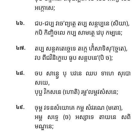
អក្កោសេ;
.
ជប-ជប្ប វចេ’ព្យត្តេ តប្ប សន្តប្បនេ (សិយា),
៤៦
កបិ កិញ្ចិចលេ កប្ប សាមត្ថេ វេបុ កម្បនេ;
.
តប្ប សន្តគតេច្ឆេទេ តក្កេ ហិំសាទិសុ’(ច្ចតេ),
៤៧
វប ពីជវិនិក្ខេបេ ធូប សន្តបនេ’(បិ ច);
.
ចប សាន្ត្វេ បុ បវនេ ឈប ទាហេ សុបោ
៤៨
សយេ,
បុប្ផ វិកសនេ (ហោតិ) រម្ព’លម្ពវសំសនេ;
.
ចុម្ព វទនសំយោគេ កម្ព សំវរណេ (មតោ),
៤៩
អម្ព សទ្ទេ (ច) អស្សាទេ តាយនេ សពិ
មណ្ឌនេ;