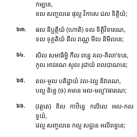
កម្បនេ,
ខល សញ្ចលនេ ផុល្ល វិកាសេ ជល ទិត្តិយំ;
.
ផល និប្ផត្តិយំ (ហោតិ) ទល ទិត្តិវិទារណេ,
៦៣
ទល ទុគ្គតិយំ នីល វណ្ណេ មីល និមីលនេ;
.
សិល សមាធិម្ហិ កីល ពន្ធេ គល-គិលា’ទនេ,
៦៤
កូល អាវរណេ សូល រុជាយំ ពលបាណនេ;
.
តល-មូល បតិដ្ឋាយំ វល-វល្ល និវារណេ,
៦៥
បល្ល និន្នេ (ច) គមនេ មល-មល្ល’វធារណេ;
.
(វត្តតេ) ខិល កាឋិន្នេ កលិលេ អល-កល
៦៦
ទ្វយំ,
វេល្ល សញ្ចលនេ កល្ល សជ្ជនេ អលិពន្ធនេ;