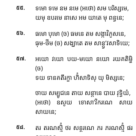
.
ទមោ ទមេ នម នមេ (អថោ) សម បរិស្សមេ,
៥៥
យមុ ឧបរមេ នាសេ អម យាតេ មុ ពន្ធនេ;
.
ធមោ បុមោ (ច) ធមនេ តម សង្កាវិភូសនេ,
៥៦
ធុម-ថីម (ច) សង្ឃាតេ តម សាន្ត្វ’វសាទិយេ;
.
អយោ វយោ បយ-មយោ នយោ រយគតិម្ហិ
៥៧
(ច)
ទយ ទានគតីរក្ខា ហិំសាទិសុ យុ មិស្សនេ;
ចាយ សម្បូជនេ តាយ សន្តានេ បាយ វុទ្ធិយំ,
(អថោ) ឧសូយ ទោសា’វិករណេ សាយ
សាយនេ;
.
តរ តរណស្មិំ ថរ សន្ថរណេ ភរ ភរណស្មិំ ផរ
៥៨