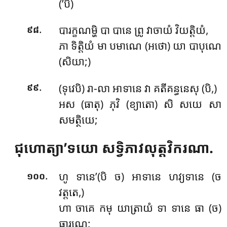
(’បិ)
.
បារក្ខណម្ហិ បា បានេ ព្រូ វាចាយំ វិយត្តិយំ,
៩៨
ភា ទិត្តិយំ មា បមាណេ (អថោ) យា បាបុណេ
(សិយា;)
.
(ទុវេបិ) រា-លា អាទានេ វា គតីគន្ធនេសុ (បិ,)
៩៩
អស (ធាតុ) ភុវិ (ខ្យាតោ) សិ សយេ សា
សមត្ថិយេ;
ជុហោត្យា’ទយោ
សទ្វិភាវលុត្តវិករណា.
.
ហូ ទានេ’(បិ ច) អាទានេ ហវ្យទានេ (ច
១០០
វត្តតេ,)
ហា ចាគេ កមុ យាត្រាយំ ទា ទានេ ធា (ច)
ធារណេ;