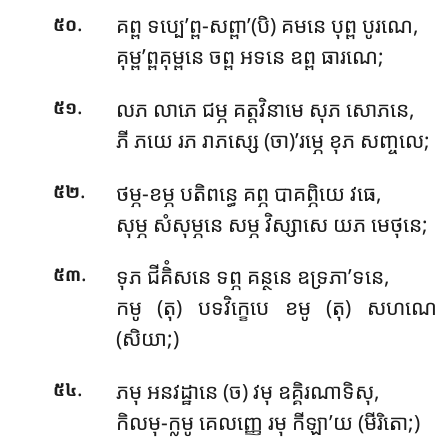
.
គព្ព ទប្បេ’ព្ព-សព្ពា’(បិ) គមនេ បុព្ព បូរណេ,
៥០
គុម្ព’ព្ពគុម្ពនេ ចព្ព អទនេ ឧព្ព ធារណេ;
.
លភ លាភេ ជម្ភ គត្តវិនាមេ សុភ សោភនេ,
៥១
ភី ភយេ រភ រាភស្សេ (ចា)’រម្ភេ ខុភ សញ្ចលេ;
.
ថម្ភ-ខម្ភ បតិពន្ធេ គព្ភ បាគព្ភិយេ វធេ,
៥២
សុម្ភ សំសុម្ភនេ សម្ភ វិស្សាសេ យភ មេថុនេ;
.
ទុភ ជីគិំសនេ ទព្ភ គន្ថនេ ឧទ្រភា’ទនេ,
៥៣
កមូ (តុ) បទវិក្ខេបេ ខមូ (តុ) សហណេ
(សិយា;)
.
ភមុ អនវដ្ឋានេ (ច) វមុ ឧគ្គិរណាទិសុ,
៥៤
កិលមុ-ក្លមូ គេលញ្ញេ រមុ កីឡា’យ (មីរិតោ;)