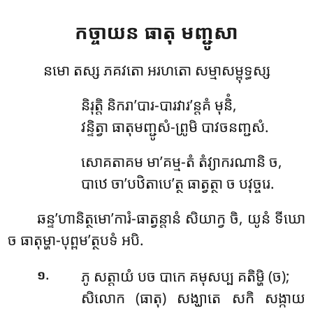
កច្ចាយន
ធាតុ មញ្ជូសា
នមោ តស្ស ភគវតោ អរហតោ សម្មាសម្ពុទ្ធស្ស
និរុត្តិ និករា’បារ-បារវារ’ន្តគំ មុនិំ,
វន្ទិត្វា ធាតុមញ្ជូសំ-ព្រូមិ បាវចនញ្ជសំ.
សោគតាគម មា’គម្ម-តំ តំវ្យាករណានិ ច,
បាឋេ ចា’បឋិតាបេ’ត្ថ ធាត្វត្ថា ច បវុច្ចរេ.
ឆន្ទ’ហានិត្ថមោ’ការំ-ធាត្វន្តានំ
សិយាក្វ ចិ, យូនំ ទីឃោ
ច ធាតុម្ហា-បុព្ពម’ត្ថបទំ អបិ.
.
ភូ សត្តាយំ បច បាកេ គមុសប្ប គតិម្ហិ (ច);
១
សិលោក (ធាតុ) សង្ឃាតេ សកិ សង្កាយ