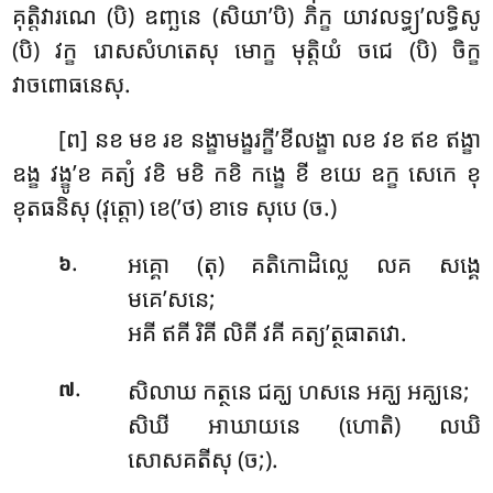
គុត្តិវារណេ (បិ) ឧញ្ឆនេ (សិយា’បិ) ភិក្ខ យាវលទ្ធ្យ’លទ្ធិសូ
(បិ) វក្ខ រោសសំហតេសុ មោក្ខ មុត្តិយំ ចជេ (បិ) ចិក្ខ
វាចពោធនេសុ.
[ព]
នខ មខ រខ នង្ខាមង្ខរក្ខី’ខីលង្ខា លខ វខ ឥខ ឥង្ខា
ឧង្ខ វង្ខូ’ខ គត្យំ វខិ មខិ កខិ កង្ខេ ខី ខយេ ឧក្ខ សេកេ ខុ
ខុតធនិសុ (វុត្តោ) ខេ(’ថ) ខាទេ សុបេ (ច.)
.
អគ្គោ (តុ) គតិកោដិល្លេ លគ សង្គេ
៦
មគេ’សនេ;
អគី ឥគី រិគី លិគី វគី គត្យ’ត្ថធាតវោ.
.
សិលាឃ កត្ថនេ ជគ្ឃ ហសនេ អគ្ឃ អគ្ឃនេ;
៧
សិឃី អាឃាយនេ (ហោតិ) លឃិ
សោសគតីសុ (ច;).