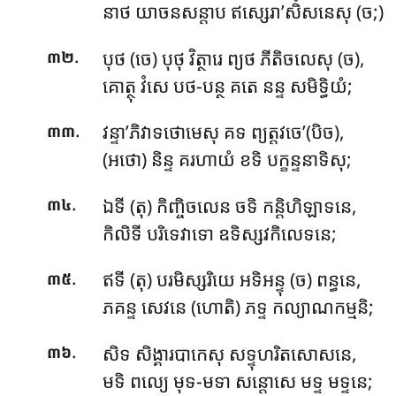
នាថ យាចនសន្តាប ឥស្សេរា’សិំសនេសុ (ច;)
.
បុថ (ចេ) បុថុ វិត្ថារេ ព្យថ ភីតិចលេសុ (ច),
៣២
គោត្ថុ វំសេ បថ-បន្ថ គតេ នន្ទ សមិទ្ធិយំ;
.
វន្ទា’ភិវាទថោមេសុ គទ ព្យត្តវចេ’(បិច),
៣៣
(អថោ) និន្ទ គរហាយំ ខទិ បក្ខន្ទនាទិសុ;
.
ឯទី (តុ) កិញ្ចិចលេន ចទិ កន្តិហិឡាទនេ,
៣៤
កិលិទី បរិទេវាទោ ឧទិស្សវកិលេទនេ;
.
ឥទី (តុ) បរមិស្សរិយេ អទិអន្ទុ (ច) ពន្ធនេ,
៣៥
ភគន្ទ សេវនេ (ហោតិ) ភទ្ទ កល្យាណកម្មនិ;
.
សិទ សិង្គារបាកេសុ សទ្ទុហរិតសោសនេ,
៣៦
មទិ ពល្យេ មុទ-មទា សន្តោសេ មទ្ទ មទ្ទនេ;