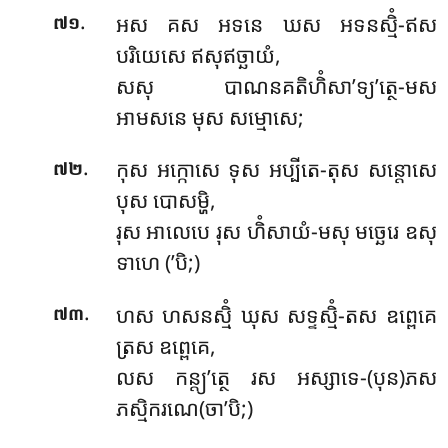
.
អស គស អទនេ ឃស អទនស្មិំ-ឥស
៧១
បរិយេសេ ឥសុឥច្ឆាយំ,
សសុ បាណនគតិហិំសា’ទ្យ’ត្ថេ-មស
អាមសនេ មុស សម្មោសេ;
.
កុស អក្កោសេ ទុស អប្បីតេ-តុស សន្តោសេ
៧២
បុស បោសម្ហិ,
រុស អាលេបេ រុស ហិំសាយំ-មសុ មច្ឆេរេ ឧសុ
ទាហេ (’បិ;)
.
ហស ហសនស្មិំ ឃុស សទ្ទស្មិំ-តស ឧព្ពេគេ
៧៣
ត្រស ឧព្ពេគេ,
លស កន្ត្យ’ត្ថេ រស អស្សាទេ-(បុន)ភស
ភស្មិករណេ(ចា’បិ;)