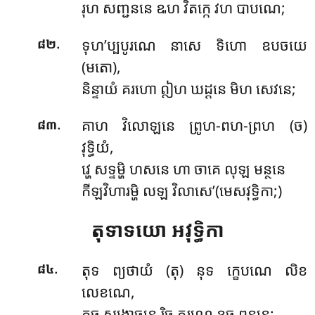
រុហ សញ្ជននេ ឩហ វិតក្កេ វហ បាបណេ;
.
ទុហ’ប្បបូរណេ នាសេ ទិហោ ឧបចយេ
៨២
(មតោ),
និន្ទាយំ គរហោ ឦហ ឃដ្ដនេ មិហ សេវនេ;
.
គាហ វិលោឡនេ ព្រូហ-ពហ-ព្រហ (ច)
៨៣
វុទ្ធិយំ,
វ្ហេ សទ្ទម្ហិ ហសនេ ហា ចាគេ លុឡ មន្ថនេ
កីឡវិហារម្ហិ លឡ វិលាសេ’(មេសវុទ្ធិកា;)
តុទាទយោ អវុទ្ធិកា
.
តុទ ព្យថាយំ (តុ) នុទ ក្ខេបណេ លិខ
៨៤
លេខណេ,
កុច សង្កោចនេ រិច ក្ខរណេ ខច ពន្ធនេ;