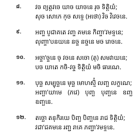
.
វច ព្យត្តវចេ យាច យាចនេ រុច ទិត្តិយំ;
៨
សុច សោកេ កុច សទ្ទេ (អថោ) វិច វិវេចនេ.
.
អញ្ច បូជាគតេ វញ្ច គមនេ កិញ្ចា’វមទ្ទនេ;
៩
លុញ្ចា’បនយនេ នច្ច នច្ចនេ មច រោចនេ.
.
អច្ចា’ច្ចនេ ចុ វចនេ សចោ (តុ) សមវាយនេ;
១០
បច យាតេ កចិ-វច្ច ទិត្តិយំ មចិ ធារណេ.
.
បុច្ឆ សម្បុច្ឆនេ មុច្ឆ មោហស្មិំ លញ្ឆ លក្ខណេ;
១១
អញ្ឆា’យាមេ (ភវេ) បុញ្ឆ បុញ្ឆនេ ឧញ្ឆ
ឧញ្ឆនេ.
.
តច្ឆោ តនុកិរយេ បិញ្ឆ បិញ្ឆនេ រាជ ទិត្តិយំ;
១២
វជា’ជគមនេ រញ្ជ រាគេ ភញ្ជា’វមទ្ទនេ.