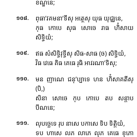
ខណ្ឌនេ;
.
ពុធា’វគមនា’ទីសុ អត្ថេសុ យុធ យុជ្ឈនេ,
១០៨
កុធ កោបេ សុធ សោចេ រាធ ហិំសាយ
សិទ្ធិយំ;
.
ឥធ សំសិទ្ធិវុទ្ធីសុ សិធ-សាធ (ច) សិទ្ធិយំ,
១០៩
វិធ វេធេ គិធ គេធេ រុធិ អាវរណា’ទិសុ;
.
មន ញាណេ ជនុ’ប្បាទេ ហន ហិំសាគតីសុ
១១០
(បិ,)
សិនា សោចេ កុប កោបេ តប សន្តាប
បីណនេ;
.
លុបច្ឆេទេ រុប នាសេ បកាសេ ទិប ទិត្តិយំ,
១១១
ទប ហាសេ លភ លាភេ លុភ គេធេ ខុភោ