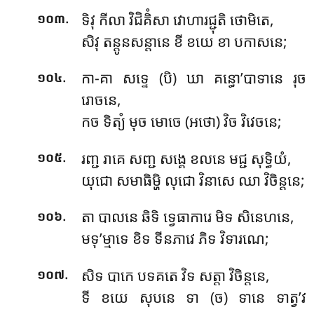
.
ទិវុ កីលា វិជិគិំសា វោហារជ្ជុតិ ថោមិតេ,
១០៣
សិវុ តន្តូនសន្តានេ ខី ខយេ ខា បកាសនេ;
.
កា-គា សទ្ទេ (បិ) ឃា គន្ធោ’បាទានេ រុច
១០៤
រោចនេ,
កច ទិត្យំ មុច មោចេ (អថោ) វិច វិវេចនេ;
.
រញ្ជ រាគេ សញ្ជ សង្គេ ខលនេ មជ្ជ សុទ្ធិយំ,
១០៥
យុជោ សមាធិម្ហិ លុជោ វិនាសេ ឈា វិចិន្តនេ;
.
តា បាលនេ ឆិទិ ទ្វេធាការេ មិទ សិនេហនេ,
១០៦
មទុ’ម្មាទេ ខិទ ទីនភាវេ ភិទ វិទារណេ;
.
សិទ បាកេ បទគតេ វិទ សត្តា វិចិន្តនេ,
១០៧
ទី ខយេ សុបនេ ទា (ច) ទានេ ទាត្វ’វ