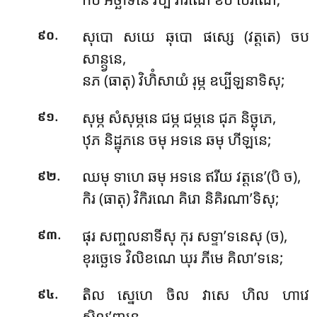
.
សុបោ សយេ ឆុបោ ផស្សេ (វត្តតេ) ចប
៩០
សាន្ត្វនេ,
នភ (ធាតុ) វិហិំសាយំ រុម្ភ ឧប្បីឡនាទិសុ;
.
សុម្ភ សំសុម្ភនេ ជម្ភ ជម្ភនេ ជុភ និច្ឆុភេ,
៩១
ឋុភ និដ្ឋុភនេ ចមុ អទនេ ឆមុ ហីឡនេ;
.
ឈមុ ទាហេ ឆមុ អទនេ ឥរីយ វត្តនេ’(បិ ច),
៩២
កិរ (ធាតុ) វិកិរណេ គិរោ និគិរណា’ទិសុ;
.
ផុរ សញ្ចលនាទីសុ កុរ សទ្ទា’ទនេសុ (ច),
៩៣
ខុរច្ឆេទេ វិលិខណេ ឃុរ ភីមេ គិលា’ទនេ;
.
តិល ស្នេហេ ចិល វាសេ ហិល ហាវេ
៩៤
សិលុ’ញ្ឆនេ,