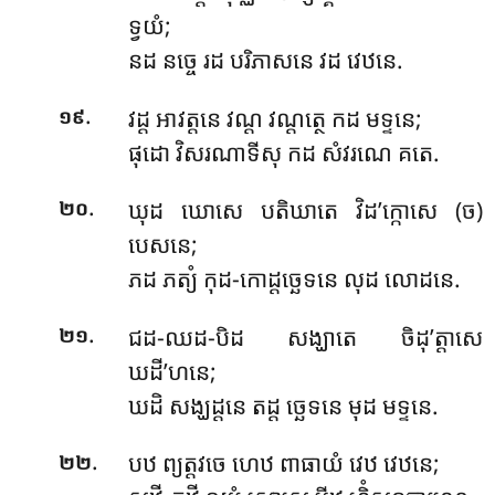
ទ្វយំ;
នដ នច្ចេ រដ បរិភាសនេ វដ វេឋនេ.
.
វដ្ដ អាវត្តនេ វណ្ដ វណ្ដត្ថេ កដ មទ្ទនេ;
១៩
ផុដោ វិសរណាទីសុ កដ សំវរណេ គតេ.
.
ឃុដ ឃោសេ បតិឃាតេ វិដ’ក្កោសេ (ច)
២០
បេសនេ;
ភដ ភត្យំ កុដ-កោដ្ដច្ឆេទនេ លុដ លោដនេ.
.
ជដ-ឈដ-បិដ សង្ឃាតេ ចិដុ’ត្តាសេ
២១
ឃដី’ហនេ;
ឃដិ សង្ឃដ្ដនេ តដ្ដ ច្ឆេទនេ មុដ មទ្ទនេ.
.
បឋ ព្យត្តវចេ ហេឋ ពាធាយំ វេឋ វេឋនេ;
២២