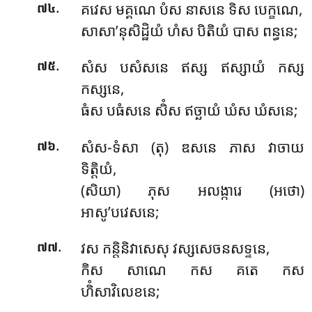
.
គវេស មគ្គណេ បំស នាសនេ ទិស បេក្ខណេ,
៧៤
សាសា’នុសិដ្ឋិយំ ហំស បិតិយំ បាស ពន្ធនេ;
.
សំស បសំសនេ ឥស្ស ឥស្សាយំ កស្ស
៧៥
កស្សនេ,
ធំស បធំសនេ សិំស ឥច្ឆាយំ ឃំស ឃំសនេ;
.
សំស-ទំសា (តុ) ឌសនេ ភាស វាចាយ
៧៦
ទិត្តិយំ,
(សិយា) ភុស អលង្ការេ (អថោ)
អាសូ’បវេសនេ;
.
វស កន្តិនិវាសេសុ វស្សសេចនសទ្ទនេ,
៧៧
កិស សាណេ កស គតេ កស
ហិំសាវិលេខនេ;