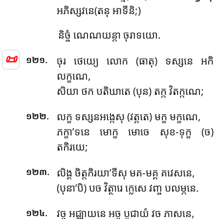
អភិស្សវនេ(តនុ អាទីនិ;)
និច្ចំ ណេណយន្តា ចុរាទយោ.
📜
.
ចុរ ថេយ្យេ លោក (ធាតុ) ទស្សនេ អកិ
១២១
លក្ខណេ,
សិយា ថក បតិឃាតេ (បុន) តក្ក វិតក្កណេ;
.
លក្ខ ទស្សនអង្កេសុ (វត្តតេ) មក្ខ មក្ខណេ,
១២២
ភក្ខា’ទនេ មោក្ខ មោចេ សុខ-ទុក្ខ (ច)
តកិរយេ;
.
លិង្គ ចិត្តកិរយា’ទីសុ មគ-មគ្គ គវេសនេ,
១២៣
(បុនា’បិ) បច វិត្ថារេ ក្លេសេ វញ្ច បលម្ភនេ.
.
វច្ច អជ្ឈាយនេ អច្ច បូជាយំ វច ភាសនេ,
១២៤