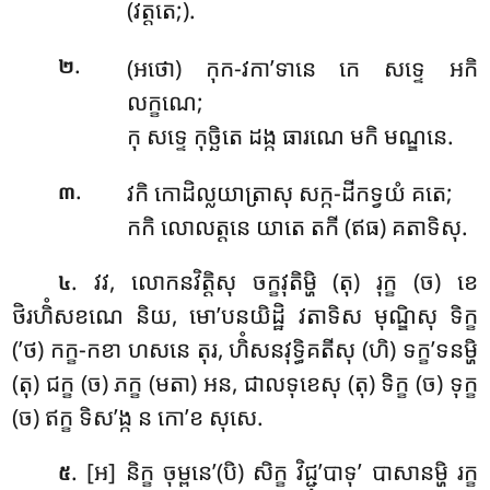
(វត្តតេ;).
.
(អថោ) កុក-វកា’ទានេ កេ សទ្ទេ អកិ
២
លក្ខណេ;
កុ សទ្ទេ កុច្ឆិតេ ដង្ក ធារណេ មកិ មណ្ឌនេ.
.
វកិ កោដិល្លយាត្រាសុ សក្ក-ដីកទ្វយំ គតេ;
៣
កកិ លោលត្តនេ យាតេ តកី (ឥធ) គតាទិសុ.
.
វវ, លោកនវិត្តិសុ ចក្ខវុតិម្ហិ (តុ) រុក្ខ (ច) ខេ
៤
ថិរហិំសខណេ និយ, មោ’បនយិដ្ឋិ វតាទិស មុណ្ឌិសុ ទិក្ខ
(’ថ) កក្ខ-កខា ហសនេ តុរ, ហិំសនវុទ្ធិគតីសុ (ហិ) ទក្ខ’ទនម្ហិ
(តុ) ជក្ខ (ច) ភក្ខ (មតា) អន, ជាលទុខេសុ (តុ) ទិក្ខ (ច) ទុក្ខ
(ច) ឥក្ខ ទិស’ង្ក ន កោ’ខ សុសេ.
. [អ] និក្ខ ចុម្ពនេ’(បិ) សិក្ខ វិជ្ជុ’បាទុ’ បាសានម្ហិ រក្ខ
៥