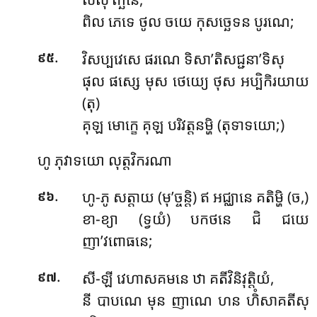
ពិល ភេទេ ថូល ចយេ កុសច្ឆេទន បូរណេ;
.
វិសប្បវេសេ ផរណេ ទិសា’តិសជ្ជនា’ទិសុ
៩៥
ផុល ផស្សេ មុស ថេយ្យេ ថុស អប្បិកិរយាយ
(តុ)
គុឡ មោក្ខេ គុឡ បរិវត្តនម្ហិ (តុទាទយោ;)
ហូ
ភុវាទយោ លុត្តវិករណា
.
ហូ-ភូ សត្តាយ (មុ’ច្ចន្តិ) ឥ អជ្ឈានេ គតិម្ហិ (ច,)
៩៦
ខា-ខ្យា (ទ្វយំ) បកថនេ ជិ ជយេ
ញា’វពោធនេ;
.
សី-ឡី វេហាសគមនេ ឋា គតីវិនិវុត្តិយំ,
៩៧
នី បាបណេ មុន ញាណេ ហន ហិំសាគតីសុ