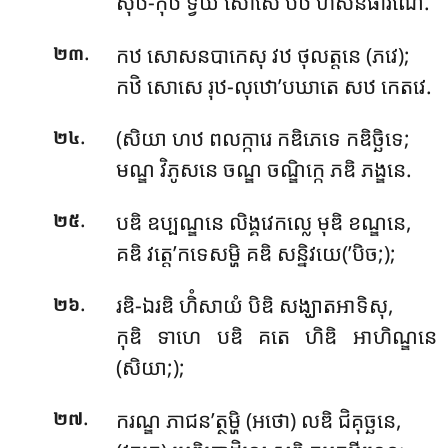
សុឋី-កុឋី ទ្វយំ សោសេ បីឋ ហិំសនធារណេ.
.
កឋ សោសនបាកេសុ វឋ ថុលត្តនេ (ភវេ);
២៣
កឋិ សោសេ រុឋ-លុឋោ’បឃាតេ សឋ កេតវេ.
.
(សិយា ហឋ ពលក្ការេ កឌិភេទេ កឌិច្ឆិទេ;
២៤
មណ្ឌ វិភូសនេ ចណ្ឌ ចណ្ឌិក្កេ ភឌិ ភង្ឌនេ.
.
បឌិ ឧប្បណ្ឌនេ លិង្គវេកល្លេ មុឌិ ខណ្ឌនេ,
២៥
គឌិ វត្តេ’កទេសម្ហិ គឌិ សន្និវយេ(’បិច;);
.
រឌិ-ឯរឌិ ហិំសាយំ បិឌិ សង្ឃាតអាទិសុ,
២៦
កុឌិ ទាហេ បឌិ គតេ ហិឌិ អាហិណ្ឌនេ
(សិយា;);
.
ករណ្ឌ ភាជន’ត្ថម្ហិ (អថោ) លឌិ ជិគុច្ឆនេ,
២៧