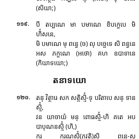
(សិយា;)
.
បី តប្បណេ មា បមាណេ ខិបក្ខេបេ មិ
១១៩
ហិំសនេ,
មិ បមាណេ មុ ពន្ធេ (ច) លុ បច្ឆេទេ សិ ពន្ធនេ
អស ភក្ខណេ (អថោ) គហ ឧបាទានេ
(កិយាទយោ;)
តនាទយោ
.
តនុ វិត្ថារេ សក សត្តិស្មិំ-ទុ បរិតាបេ សនុ ទាន
១២០
ស្មិំ,
វន យាចាយំ មនុ ពោធស្មិំ-ហិ គតេ អប
បាបុណនស្មិំ (ហិ,)
ករ ករណស្មិំ(ភវតិ)សិ ពន្ធេ-សុ