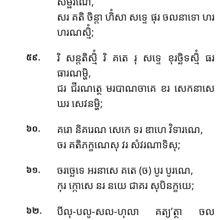
សម្ផរណេ,
សរ គតិ ចិន្តា ហិំសា សទ្ទេ ផុរ ចលនាទោ ហរ
ហរណស្មិំ;
.
រិ សន្តតិស្មិំ រិ គតេ រុ សទ្ទេ ខុរច្ឆិទស្មិំ ធរ
៥៩
ធារណម្ហិ,
ជរ ជីរណត្ថេ មរបាណចាគេ ខរ សេកនាសេ
ឃរ សេវនម្ហិ;
.
គរោ និគរេណ សេកេ ទរ ឌាហេ វិទារណេ,
៦០
ចរ គតិភក្ខណេសុ វរ សំវរណាទិសុ;
.
ចរច្ឆេទេ អរនាសេ គតេ (ច) បូរ បូរណេ,
៦១
កុរ ក្កោសេ នរ នយេ ជាគរ សុបិនក្ខយេ;
.
បីលុ-បលូ-សល-ហុលា គត្យ’ត្ថា ចល
៦២