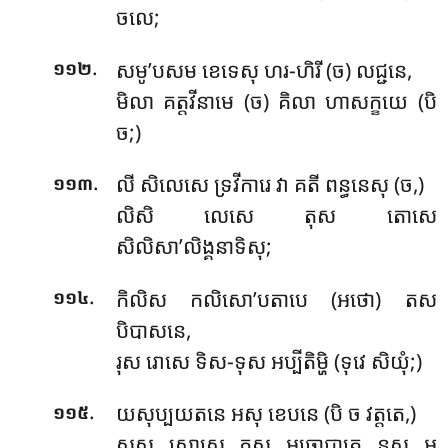
ចលេ;
.
សមូ’បសម ខេទេសុ ហរ-ហិរី (ច) លជ្ជនេ,
១១២
មិលា គត្តវីនាមេ (ច) គិលា ហាសក្ខយេ (បិ
ច;)
.
លី សិលេសេ ទ្រវីការេ វា គតី ពន្ធនេសុ (ច,)
១១៣
លិសិ លេសេ តុស តោសេ
សិលិសា’លិង្គនាទិសុ;
.
កិលិស កលិសោ’បតាបេ (អថោ) តស
១១៤
បិបាសនេ,
រុស រោសេ ទិស-ទុស អប្បីតិម្ហិ (ទុវេ សិយុំ;)
.
យសុប្បយតនេ អសុ ខេបនេ (បិ ច វត្តតេ,)
១១៥
សុស សោសេ ភស អធោបាតេ នស អ