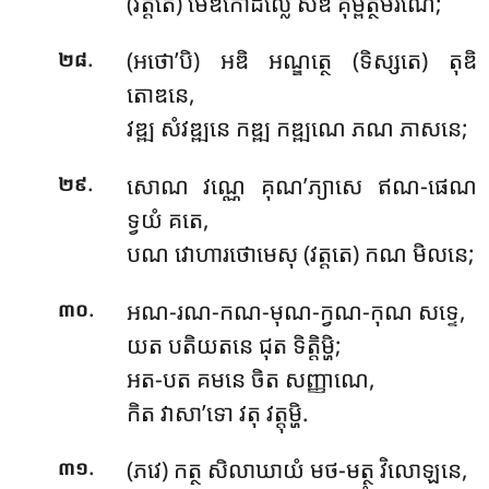
(វត្តតេ) មេឌិកោដិល្លេ សឌិ គុម្ពត្ថមីរណេ;
.
(អថោ’បិ) អឌិ អណ្ឌត្ថេ (ទិស្សតេ) តុឌិ
២៨
តោឌនេ,
វឌ្ឍ សំវឌ្ឍនេ កឌ្ឍ កឌ្ឍណេ ភណ ភាសនេ;
.
សោណ វណ្ណេ គុណ’ភ្យាសេ ឥណ-ផេណ
២៩
ទ្វយំ គតេ,
បណ វោហារថោមេសុ (វត្តតេ) កណ មិលនេ;
.
អណ-រណ-កណ-មុណ-ក្វណ-កុណ សទ្ទេ,
៣០
យត បតិយតនេ ជុត ទិត្តិម្ហិ;
អត-បត គមនេ ចិត សញ្ញាណេ,
កិត វាសា’ទោ វតុ វត្តុម្ហិ.
.
(ភវេ) កត្ថ សិលាឃាយំ មថ-មត្ថ វិលោឡនេ,
៣១