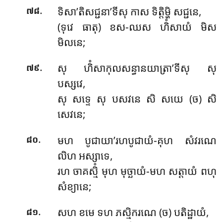
.
ទិសា’តិសជ្ជនា’ទីសុ កាស ទិត្តិម្ហិ សជ្ជនេ,
៧៨
(ទុវេ ធាតុ) ខស-ឈស ហិំសាយំ មិស
មិលនេ;
.
សុ ហិំសាកុលសន្ធានយាត្រា’ទីសុ សុ
៧៩
បស្សវេ,
សុ សទ្ទេ សុ បសវនេ សិ សយេ (ច) សិ
សេវនេ;
.
មហ បូជាយា’រហបូជាយំ-គុហ សំវរណេ
៨០
លិហ អស្សាទេ,
រហ ចាគស្មិំ មុហ មុច្ឆាយំ-មហ សត្តាយំ ពហុ
សំខ្យានេ;
.
សហ ខមេ ទហ ភស្មិករណេ (ច) បតិដ្ឋាយំ,
៨១