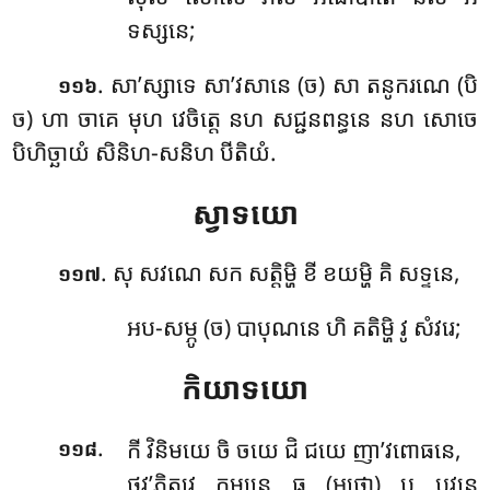
ទស្សនេ;
. សា’ស្សាទេ សា’វសានេ (ច) សា តនូករណេ (បិ
១១៦
ច) ហា ចាគេ មុហ វេចិត្តេ នហ សជ្ជនពន្ធនេ នហ សោចេ
បិហិច្ឆាយំ សិនិហ-សនិហ បីតិយំ.
ស្វាទយោ
. សុ សវណេ សក សត្តិម្ហិ ខី ខយម្ហិ គិ សទ្ទនេ,
១១៧
អប-សម្ភូ (ច) បាបុណនេ ហិ គតិម្ហិ វូ សំវរេ;
កិយាទយោ
.
កី វិនិមយេ ចិ ចយេ ជិ ជយេ ញា’វពោធនេ,
១១៨
ថវ’ភិត្ថវេ កម្បនេ ធុ (អថោ) បុ បវនេ