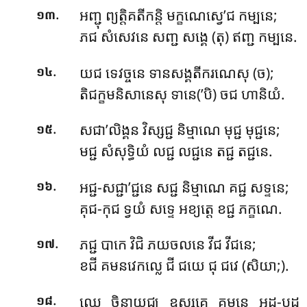
.
អញ្ជុ ព្យត្តិគតីកន្តិ មក្ខណេស្វេ’ជ កម្បនេ;
១៣
ភជ សំសេវនេ សញ្ជ សង្គេ (តុ) ឥញ្ជ កម្បនេ.
.
យជ ទេវច្ចនេ ទានសង្គតីករណេសុ (ច);
១៤
តិជក្ខមនិសានេសុ ទានេ(’បិ) ចជ ហានិយំ.
.
សជា’លិង្គន វិស្សជ្ជ និម្មាណេ មុជ្ជ មុជ្ជនេ;
១៥
មជ្ជ សំសុទ្ធិយំ លជ្ជ លជ្ជនេ តជ្ជ តជ្ជនេ.
.
អជ្ជ-សជ្ជា’ជ្ជនេ សជ្ជ និម្មាណេ គជ្ជ សទ្ទនេ;
១៦
គុជ-កុជ ទ្វយំ សទ្ទេ អខ្យត្តេ ខជ្ជ ភក្ខណេ.
.
ភជ្ជ បាកេ វិជិ ភយចលនេ វីជ វីជនេ;
១៧
ខជី គមនវេកល្លេ ជី ជយេ ជុ ជវេ (សិយា;).
.
ឈេ ចិន្តាយុជ្ឈ ឧស្សគ្គេ គមនេ អដ-បដ
១៨