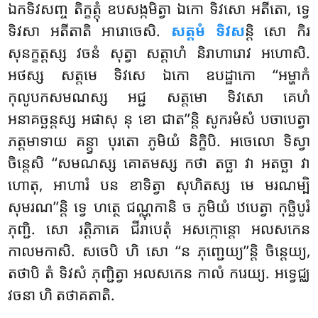
ឯកទិវសញ្ច តិក្ខត្តុំ ឧបសង្កមិត្វា ឯកោ ទិវសោ អតីតោ, ទ្វេ
ទិវសា អតីតាតិ អារោចេសិ.
សត្តមំ ទិវស
ន្តិ សោ កិរ
សុនក្ខត្តស្ស វចនំ សុត្វា សត្តាហំ និរាហារោវ អហោសិ.
អថស្ស សត្តមេ ទិវសេ ឯកោ ឧបដ្ឋាកោ ‘‘អម្ហាកំ
កុលូបកសមណស្ស អជ្ជ សត្តមោ ទិវសោ គេហំ
អនាគច្ឆន្តស្ស អផាសុ នុ ខោ ជាត’’ន្តិ សូករមំសំ បចាបេត្វា
ភត្តមាទាយ គន្ត្វា បុរតោ ភូមិយំ និក្ខិបិ. អចេលោ ទិស្វា
ចិន្តេសិ ‘‘សមណស្ស គោតមស្ស កថា
តច្ឆា វា អតច្ឆា វា
ហោតុ, អាហារំ បន ខាទិត្វា សុហិតស្ស មេ មរណម្បិ
សុមរណ’’ន្តិ ទ្វេ ហត្ថេ ជណ្ណុកានិ ច ភូមិយំ ឋបេត្វា កុច្ឆិបូរំ
ភុញ្ជិ. សោ រត្តិភាគេ ជីរាបេតុំ អសក្កោន្តោ អលសកេន
កាលមកាសិ. សចេបិ ហិ សោ ‘‘ន ភុញ្ជេយ្យ’’ន្តិ ចិន្តេយ្យ,
តថាបិ តំ ទិវសំ ភុញ្ជិត្វា អលសកេន កាលំ ករេយ្យ. អទ្វេជ្ឈ
វចនា ហិ តថាគតាតិ.