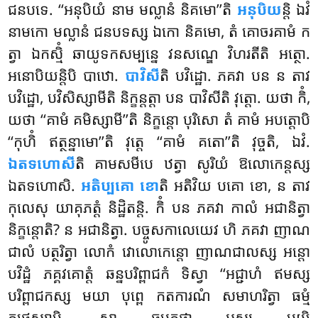
ជនបទេ. ‘‘អនុបិយំ នាម មល្លានំ និគមោ’’តិ
អនុបិយ
ន្តិ ឯវំ
នាមកោ មល្លានំ ជនបទស្ស ឯកោ និគមោ, តំ គោចរគាមំ ក
ត្វា ឯកស្មិំ ឆាយូទកសម្បន្នេ វនសណ្ឌេ វិហរតីតិ អត្ថោ.
អនោបិយន្តិបិ បាឋោ.
បាវិសី
តិ បវិដ្ឋោ. ភគវា បន ន តាវ
បវិដ្ឋោ, បវិសិស្សាមីតិ និក្ខន្តត្តា បន បាវិសីតិ វុត្តោ. យថា កិំ,
យថា ‘‘គាមំ គមិស្សាមី’’តិ និក្ខន្តោ បុរិសោ តំ គាមំ អបត្តោបិ
‘‘កុហិំ ឥត្ថន្នាមោ’’តិ
វុត្តេ ‘‘គាមំ គតោ’’តិ វុច្ចតិ, ឯវំ.
ឯតទហោសី
តិ គាមសមីបេ ឋត្វា សូរិយំ ឱលោកេន្តស្ស
ឯតទហោសិ.
អតិប្បគោ ខោ
តិ អតិវិយ បគោ ខោ, ន តាវ
កុលេសុ យាគុភត្តំ និដ្ឋិតន្តិ. កិំ បន ភគវា កាលំ អជានិត្វា
និក្ខន្តោតិ? ន អជានិត្វា. បច្ចូសកាលេយេវ ហិ ភគវា ញាណ
ជាលំ បត្ថរិត្វា លោកំ វោលោកេន្តោ ញាណជាលស្ស អន្តោ
បវិដ្ឋំ ភគ្គវគោត្តំ ឆន្នបរិព្ពាជកំ ទិស្វា ‘‘អជ្ជាហំ ឥមស្ស
បរិព្ពាជកស្ស មយា បុព្ពេ កតការណំ សមាហរិត្វា ធម្មំ
កថេស្សាមិ, សា ធម្មកថា
អស្ស មយិ