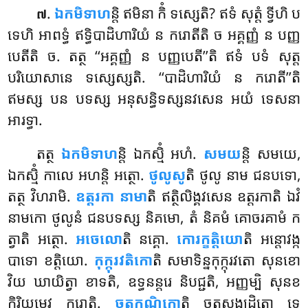
.
ឯកមិទាហ
ន្តិ
ឥមិនា កិំ ទស្សេតិ? ឥទំ សុត្តំ ទ្វីហិ ប
៧
ទេហិ អាពទ្ធំ ឥទ្ធិបាដិហារិយំ ន ករោតីតិ ច អគ្គញ្ញំ ន បញ្ញ
បេតីតិ ច. តត្ថ ‘‘អគ្គញ្ញំ ន បញ្ញបេតី’’តិ ឥទំ បទំ សុត្ត
បរិយោសានេ ទស្សេស្សតិ. ‘‘បាដិហារិយំ ន ករោតី’’តិ
ឥមស្ស បន បទស្ស អនុសន្ធិទស្សនវសេន អយំ ទេសនា
អារទ្ធា.
តត្ថ
ឯកមិទាហ
ន្តិ ឯកស្មិំ អហំ.
សមយ
ន្តិ សមយេ,
ឯកស្មិំ កាលេ អហន្តិ អត្ថោ.
ថូលូសូ
តិ ថូលូ នាម ជនបទោ,
តត្ថ វិហរាមិ.
ឧត្តរកា នាមា
តិ ឥត្ថិលិង្គវសេន ឧត្តរកាតិ ឯវំ
នាមកោ ថូលូនំ ជនបទស្ស និគមោ, តំ និគមំ គោចរគាមំ ក
ត្វាតិ អត្ថោ.
អចេលោ
តិ នគ្គោ.
កោរក្ខត្តិយោ
តិ អន្តោវង្ក
បាទោ ខត្តិយោ.
កុក្កុរវតិកោ
តិ សមាទិន្នកុក្កុរវតោ សុនខោ
វិយ ឃាយិត្វា ខាទតិ, ឧទ្ធនន្តរេ និបជ្ជតិ, អញ្ញម្បិ សុនខ
កិរិយមេវ ករោតិ.
ចតុក្កុណ្ឌិកោ
តិ ចតុសង្ឃដ្ដិតោ ទ្វេ