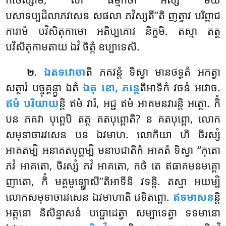
បសាទប្បដិលាភវសេន សផលា ភវិស្សតី’’តិ ញត្វាវ បរិព្ពាជ
ការាមំ បវិសិតុកាមោ អតិប្បគោវ និក្ខមិ. តស្មា តត្ថ
បវិសិតុកាមតាយ ឯវំ ចិត្តំ ឧប្បាទេសិ.
.
ឯតទវោចា
តិ
ភគវន្តំ ទិស្វា មានថទ្ធតំ អកត្វា
២
សត្ថារំ បច្ចុគ្គន្ត្វា ឯតំ
ឯតុ ខោ, ភន្តេ
តិអាទិកំ វចនំ អវោច.
ឥមំ បរិយាយ
ន្តិ ឥមំ វារំ, អជ្ជ ឥមំ អាគមនវារន្តិ អត្ថោ. កិំ
បន ភគវា បុព្ពេបិ តត្ថ គតបុព្ពោតិ? ន គតបុព្ពោ, លោក
សមុទាចារវសេន បន ឯវមាហ. លោកិយា ហិ ចិរស្សំ
អាគតម្បិ អនាគតបុព្ពម្បិ មនាបជាតិកំ អាគតំ ទិស្វា ‘‘កុតោ
ភវំ អាគតោ, ចិរស្សំ ភវំ អាគតោ, កថំ តេ ឥធាគមនមគ្គោ
ញាតោ, កិំ មគ្គមូឡ្ហោសី’’តិអាទីនិ វទន្តិ. តស្មា អយម្បិ
លោកសមុទាចារវសេន ឯវមាហាតិ វេទិតព្ពោ.
ឥទមាសន
ន្តិ
អត្តនោ និសិន្នាសនំ បប្ផោដេត្វា សម្បាទេត្វា ទទមានោ