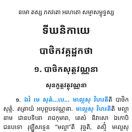
នមោ តស្ស ភគវតោ អរហតោ សម្មាសម្ពុទ្ធស្ស
ទីឃនិកាយេ
បាថិកវគ្គដ្ឋកថា
១. បាថិកសុត្តវណ្ណនា
សុនក្ខត្តវត្ថុវណ្ណនា
.
ឯវំ
មេ សុតំ…បេ… មល្លេសុ វិហរតី
តិ បាថិក
១
សុត្តំ. តត្រាយំ អបុព្ពបទវណ្ណនា.
មល្លេសុ វិហរតី
តិ មល្លា
នាម ជានបទិនោ រាជកុមារា, តេសំ និវាសោ ឯកោបិ
ជនបទោ រុឡ្ហីសទ្ទេន ‘‘មល្លា’’តិ វុច្ចតិ, តស្មិំ មល្លេសុ