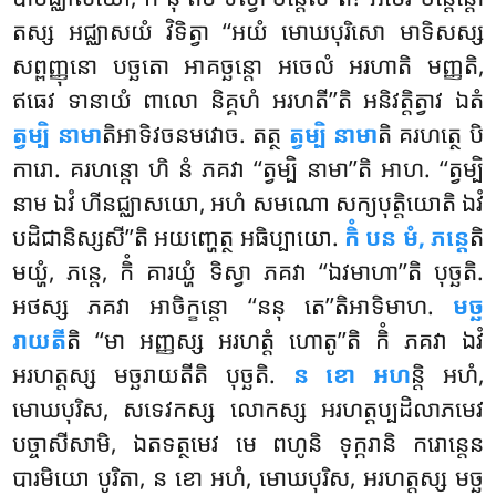
តស្ស អជ្ឈាសយំ វិទិត្វា ‘‘អយំ មោឃបុរិសោ មាទិសស្ស
សព្ពញ្ញុនោ បច្ឆតោ អាគច្ឆន្តោ
អចេលំ អរហាតិ មញ្ញតិ,
ឥធេវ ទានាយំ ពាលោ និគ្គហំ អរហតី’’តិ អនិវត្តិត្វាវ ឯតំ
ត្វម្បិ នាមា
តិអាទិវចនមវោច. តត្ថ
ត្វម្បិ នាមា
តិ គរហត្ថេ បិ
ការោ. គរហន្តោ ហិ នំ ភគវា ‘‘ត្វម្បិ នាមា’’តិ អាហ. ‘‘ត្វម្បិ
នាម ឯវំ ហីនជ្ឈាសយោ, អហំ សមណោ សក្យបុត្តិយោតិ ឯវំ
បដិជានិស្សសី’’តិ អយញ្ហេត្ថ អធិប្បាយោ.
កិំ បន មំ, ភន្តេ
តិ
មយ្ហំ, ភន្តេ, កិំ គារយ្ហំ ទិស្វា ភគវា ‘‘ឯវមាហា’’តិ បុច្ឆតិ.
អថស្ស ភគវា អាចិក្ខន្តោ ‘‘ននុ តេ’’តិអាទិមាហ.
មច្ឆ
រាយតី
តិ ‘‘មា អញ្ញស្ស
អរហត្តំ ហោតូ’’តិ កិំ ភគវា ឯវំ
អរហត្តស្ស មច្ឆរាយតីតិ បុច្ឆតិ.
ន ខោ អហ
ន្តិ អហំ,
មោឃបុរិស, សទេវកស្ស លោកស្ស អរហត្តប្បដិលាភមេវ
បច្ចាសីសាមិ, ឯតទត្ថមេវ មេ ពហូនិ ទុក្ករានិ ករោន្តេន
បារមិយោ បូរិតា, ន ខោ អហំ, មោឃបុរិស, អរហត្តស្ស មច្ឆ