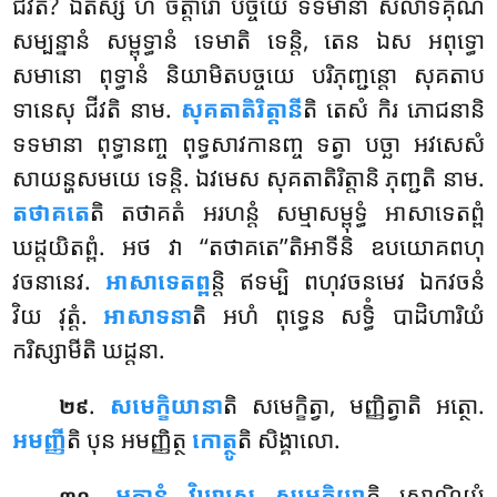
ជីវតិ? ឯតស្ស ហិ ចត្តារោ បច្ចយេ ទទមានា
សីលាទិគុណ
សម្បន្នានំ សម្ពុទ្ធានំ ទេមាតិ ទេន្តិ, តេន ឯស អពុទ្ធោ
សមានោ ពុទ្ធានំ និយាមិតបច្ចយេ បរិភុញ្ជន្តោ សុគតាប
ទានេសុ ជីវតិ នាម.
សុគតាតិរិត្តានី
តិ តេសំ កិរ ភោជនានិ
ទទមានា ពុទ្ធានញ្ច ពុទ្ធសាវកានញ្ច ទត្វា បច្ឆា អវសេសំ
សាយន្ហសមយេ ទេន្តិ. ឯវមេស សុគតាតិរិត្តានិ ភុញ្ជតិ នាម.
តថាគតេ
តិ តថាគតំ អរហន្តំ សម្មាសម្ពុទ្ធំ អាសាទេតព្ពំ
ឃដ្ដយិតព្ពំ. អថ វា ‘‘តថាគតេ’’តិអាទីនិ ឧបយោគពហុ
វចនានេវ.
អាសាទេតព្ព
ន្តិ ឥទម្បិ ពហុវចនមេវ ឯកវចនំ
វិយ វុត្តំ.
អាសាទនា
តិ អហំ ពុទ្ធេន សទ្ធិំ បាដិហារិយំ
ករិស្សាមីតិ ឃដ្ដនា.
.
សមេក្ខិយានា
តិ សមេក្ខិត្វា, មញ្ញិត្វាតិ អត្ថោ.
២៩
អមញ្ញី
តិ បុន អមញ្ញិត្ថ
កោត្ថូ
តិ
សិង្គាលោ.
.
អត្តានំ វិឃាសេ សមេក្ខិយា
តិ សោណ្ឌិយំ
៣០