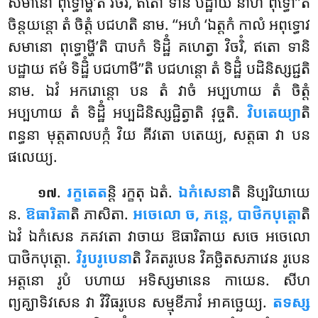
សមានោ ពុទ្ធោម្ហី’តិ វិចរិំ, ឥតោ ទានិ បដ្ឋាយ នាហំ ពុទ្ធោ’’តិ
ចិន្តយន្តោ តំ ចិត្តំ បជហតិ នាម. ‘‘អហំ ‘ឯត្តកំ កាលំ អពុទ្ធោវ
សមានោ ពុទ្ធោម្ហី’តិ បាបកំ ទិដ្ឋិំ គហេត្វា វិចរិំ, ឥតោ ទានិ
បដ្ឋាយ ឥមំ ទិដ្ឋិំ បជហាមី’’តិ បជហន្តោ តំ ទិដ្ឋិំ បដិនិស្សជ្ជតិ
នាម. ឯវំ អករោន្តោ បន តំ វាចំ អប្បហាយ តំ ចិត្តំ
អប្បហាយ តំ ទិដ្ឋិំ អប្បដិនិស្សជ្ជិត្វាតិ វុច្ចតិ.
វិបតេយ្យា
តិ
ពន្ធនា មុត្តតាលបក្កំ វិយ គីវតោ បតេយ្យ, សត្តធា វា បន
ផលេយ្យ.
.
រក្ខតេត
ន្តិ
រក្ខតុ ឯតំ.
ឯកំសេនា
តិ និប្បរិយាយេ
១៧
ន.
ឱធារិតា
តិ ភាសិតា.
អចេលោ
ច, ភន្តេ, បាថិកបុត្តោ
តិ
ឯវំ ឯកំសេន ភគវតោ វាចាយ ឱធារិតាយ សចេ អចេលោ
បាថិកបុត្តោ.
វិរូបរូបេនា
តិ វិគតរូបេន វិគច្ឆិតសភាវេន រូបេន
អត្តនោ រូបំ បហាយ អទិស្សមានេន កាយេន. សីហ
ព្យគ្ឃាទិវសេន វា វិវិធរូបេន សម្មុខីភាវំ អាគច្ឆេយ្យ.
តទស្ស