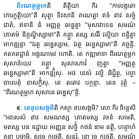
ពីរណត្ថម្ពកេ
តិ តិត្ថិយា កិរ ‘‘កាលង្កតោ
កោរក្ខត្តិយោ’’តិ សុត្វា ទិវសានិ គណេត្វា ឥទំ តាវ សច្ចំ
ជាតំ, ឥទានិ នំ អញ្ញត្ថ ឆឌ្ឌេត្វា ‘‘មុសាវាទេន សមណំ
គោតមំ និគ្គណ្ហិស្សាមា’’តិ គន្ត្វា តស្ស សរីរំ វល្លិយា ពន្ធិត្វា
អាកឌ្ឍន្តា ‘‘ឯត្ថ ឆឌ្ឌេស្សាម, ឯត្ថ ឆឌ្ឌេស្សាមា’’តិ គច្ឆន្តិ.
គតគតដ្ឋានំ អង្គណមេវ ហោតិ. តេ កឌ្ឍមានា ពីរណត្ថម្ពក
សុសានំយេវ គន្ត្វា សុសានភាវំ ញត្វា ‘‘អញ្ញត្ថ
ឆឌ្ឌេស្សាមា’’តិ អាកឌ្ឍិំសុ. អថ
នេសំ វល្លិ ឆិជ្ជិត្ថ, បច្ឆា
ចាលេតុំ នាសក្ខិំសុ. តេ តតោវ បក្កន្តា. តេន វុត្តំ –
‘‘ពីរណត្ថម្ពកេ សុសានេ ឆឌ្ឌេសុ’’ន្តិ.
.
តេនុបសង្កមី
តិ កស្មា ឧបសង្កមិ? សោ កិរ ចិន្តេសិ
៩
‘‘អវសេសំ តាវ សមណស្ស គោតមស្ស វចនំ សមេតិ,
មតស្ស បន ឧដ្ឋាយ អញ្ញេន សទ្ធិំ កថនំ នាម នត្ថិ, ហន្ទាហំ
គន្ត្វា បុច្ឆាមិ. សចេ កថេតិ, សុន្ទរំ. នោ
ចេ កថេតិ, សមណំ