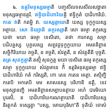
.
ឧត្តរិមនុស្សធម្មា
តិ បញ្ចសីលទសសីលសង្ខាតា
៤
មនុស្សធម្មាឧត្តរិ.
ឥទ្ធិបាដិហារិយ
ន្តិ ឥទ្ធិភូតំ បាដិហារិយំ.
កតេ វា
តិ កតម្ហិ វា.
យស្សត្ថាយា
តិ យស្ស ទុក្ខក្ខយស្ស
អត្ថាយ.
សោ
និយ្យាតិ តក្ករស្សា
តិ
សោ ធម្មោ តក្ករស្ស
យថា មយា ធម្មោ ទេសិតោ, តថា ការកស្ស សម្មា
បដិបន្នស្ស បុគ្គលស្ស សព្ពវដ្ដទុក្ខក្ខយាយ អមតនិព្ពាន
សច្ឆិកិរិយាយ
គច្ឆតិ, ន គច្ឆតិ, សំវត្តតិ, ន សំវត្តតីតិ បុច្ឆតិ.
តត្រ សុនក្ខត្តា
តិ តស្មិំ សុនក្ខត្ត មយា ទេសិតេ ធម្មេ តក្ករស្ស
សម្មា ទុក្ខក្ខយាយ សំវត្តមានេ កិំ ឧត្តរិមនុស្សធម្មា ឥទ្ធិ
បាដិហារិយំ កតំ ករិស្សតិ, កោ តេន កតេន អត្ថោ. តស្មិញ្ហិ
កតេបិ អកតេបិ មម សាសនស្ស បរិហានិ នត្ថិ, ទេវ
មនុស្សានញ្ហិ អមតនិព្ពានសម្បាបនត្ថាយ អហំ បារមិយោ
បូរេសិំ, ន បាដិហារិយករណត្ថាយាតិ បាដិហារិយស្ស
និរត្ថកតំ ទស្សេត្វា ‘‘បស្ស, មោឃបុរិសា’’តិ ទុតិយំ ទោសំ