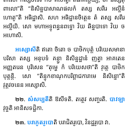
ពាលោ’’តិ ‘‘និសិន្នបាសាណផលកំ តស្ស សរីរេ អល្លីនំ
ហោតូ’’តិ អធិដ្ឋាសិ. សហ អធិដ្ឋានចិត្តេន តំ តស្ស សរីរេ
អល្លីយិ. សោ មហាអទ្ទុពន្ធនពទ្ធោ វិយ ឆិន្នបាទោ វិយ ច
អហោសិ.
អស្សោសី
តិ ឥតោ ចិតោ ច បាថិកបុត្តំ បរិយេសមានា
បរិសា តស្ស អនុបទំ គន្ត្វា និសិន្នដ្ឋានំ ញត្វា អាគតេន
អញ្ញតរេន បុរិសេន ‘‘តុម្ហេ កំ បរិយេសថា’’តិ វុត្តេ បាថិក
បុត្តន្តិ. សោ ‘‘តិន្ទុកខាណុកបរិព្ពាជការាមេ និសិន្នោ’’តិ
វុត្តវចនេន អស្សោសិ.
.
សំសប្បតី
តិ ឱសីទតិ. តត្ថេវ សញ្ចរតិ.
បាវឡា
២២
វុច្ចតិ អានិសទដ្ឋិកា.
.
បរាភូតរូបោ
តិ បរាជិតរូបោ, វិនដ្ឋរូបោ វា.
២៣