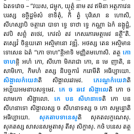
ឯតទវោច – ‘‘វយស, ជម្ពុក, យុត្តំ នាម តវ ឥមិនា អត្តភាវេន
បរស្ស ឧច្ឆិដ្ឋមំសំ ខាទិតុំ, កិំ ត្វំ បុរិសោ ន ហោសិ,
សីហស្សាបិ ចត្តារោ បាទា ទ្វេ ទាឋា ទ្វេ កណ្ណា ឯកំ នង្គុដ្ឋំ,
តវបិ សព្ពំ តថេវ, កេវលំ តវ កេសរភារមត្តមេវ នត្ថី’’តិ.
តស្សេវំ ចិន្តយតោ អស្មិមានោ វឌ្ឍិ. អថស្ស តេន អស្មិមាន
ទោសេន ឯតំ ‘‘កោ ចាហ’’ន្តិអាទិ មញ្ញិតមហោសិ. តត្ថ
កោ
ចាហ
ន្តិ អហំ កោ, សីហោ មិគរាជា កោ, ន មេ ញាតិ, ន
សាមិកោ, កិមហំ
តស្ស និបច្ចការំ ករោមីតិ អធិប្បាយោ.
សិង្គាលកំយេវា
តិ សិង្គាលរវមេវ.
ភេរណ្ឌកំយេវា
តិ
អប្បិយអមនាបសទ្ទមេវ.
កេ ច ឆវេ សិង្គាលេ
តិ កោ ច
លាមកោ សិង្គាលោ.
កេ បន សីហនាទេ
តិ កោ បន
សីហនាទោ សិង្គាលស្ស ច សីហនាទស្ស ច កោ សម្ពន្ធោតិ
អធិប្បាយោ.
សុគតាបទានេសូ
តិ សុគតលក្ខណេសុ.
សុគតស្ស សាសនសម្ភូតាសុ តីសុ សិក្ខាសុ. កថំ បនេស តត្ថ