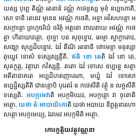
យស្ស បុព្ពេ តិណ្ណំ រតនានំ វណ្ណំ កថេន្តស្ស មុខំ នប្បហោតិ,
សោ ទានិ តេនេវ មុខេន អវណ្ណំ កថេតិ, អទ្ធា អវិសហន្តោ អ
សក្កោន្តោ ព្រហ្មចរិយំ ចរិតុំ អត្តនោ ពាលតាយ អវណ្ណំ កថេ
ត្វា ហីនាយាវត្តោ. ពុទ្ធោ បន សុពុទ្ធោវ, ធម្មោ ស្វាក្ខាតោវ,
សង្ឃោ សុប្បដិបន្នោវ. ឯវំ តីណិ រតនានិ ថោមេន្តា មនុស្សា
តុយ្ហេវ ទោសំ ទស្សេស្សន្តីតិ.
ឥតិ ខោ តេ
តិ ឯវំ ខោ តេ,
សុនក្ខត្ត, វត្តារោ ភវិស្សន្តិ. តតោ ឯវំ ទោសេ ឧប្បន្នេ សត្ថា
អតីតានាគតេ អប្បដិហតញាណោ, មយ្ហំ ឯវំ ទោសោ
ឧប្បជ្ជិស្សតីតិ ជានន្តោបិ បុរេតរំ ន កថេសីតិ វត្តុំ ន លច្ឆសីតិ
ទស្សេតិ.
អបក្កមេវា
តិ
អបក្កមិយេវ, អបក្កន្តោ វា ចុតោតិ
អត្ថោ.
យថា
តំ អាបាយិកោ
តិ យថា អបាយេ និព្ពត្តនារហោ
សត្តោ អបក្កមេយ្យ, ឯវមេវ អបក្កមីតិ អត្ថោ.
កោរក្ខត្តិយវត្ថុវណ្ណនា