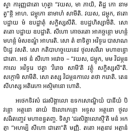
ស្វា ការុញ្ញជាតោ ហុត្វា ‘‘វយស, មា ភាយិ, តិដ្ឋ កោ នាម
ត្វ’’ន្តិ អាហ. ជម្ពុកោ នាមាហំ សាមីតិ. វយស, ជម្ពុក, ឥតោ
បដ្ឋាយ មំ ឧបដ្ឋាតុំ សក្ខិស្សសីតិ. ឧបដ្ឋហិស្សាមីតិ. សោ
តតោ បដ្ឋាយ ឧបដ្ឋាតិ. សីហោ គោចរតោ អាគច្ឆន្តោ មហន្តំ
មហន្តំ មំសខណ្ឌំ អាហរតិ. សោ តំ ខាទិត្វា អវិទូរេ បាសាណ
បិដ្ឋេ វសតិ. សោ កតិបាហច្ចយេនេវ ថូលសរីរោ មហាខន្ធោ
ជាតោ. អថ នំ សីហោ អវោច – ‘‘វយស, ជម្ពុក, មម វិជម្ភន
កាលេ អវិទូរេ ឋត្វា ‘វិរោច សាមី’តិ វត្តុំ សក្ខិស្សសី’’តិ.
សក្កោមិ សាមីតិ. សោ តស្ស វិជម្ភនកាលេ តថា ករោតិ
. តេន
សីហស្ស អតិរេកោ អស្មិមានោ ហោតិ.
អថេកទិវសំ ជរសិង្គាលោ ឧទកសោណ្ឌិយំ បានីយំ បិ
វន្តោ អត្តនោ ឆាយំ ឱលោកេន្តោ អទ្ទស អត្តនោ ថូល
សរីរតញ្ចេវ មហាខន្ធតញ្ច. ទិស្វា ‘ជរសិង្គាលោស្មី’តិ មនំ អក
ត្វា ‘‘អហម្បិ សីហោ ជាតោ’’តិ មញ្ញិ. តតោ អត្តនាវ អត្តានំ