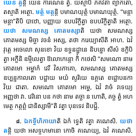
យេន ត្វ
ន្តិ យេន ការណេន ត្វំ. យស្មាបិ ភគវតា ព្យាកតោ,
តស្មាតិ អត្ថោ.
មត្តំ
មត្ត
ន្តិ បមាណយុត្តំ បមាណយុត្តំ. ‘‘មន្តា
មន្តា’’តិបិ បាឋោ, បញ្ញាយ ឧបបរិក្ខិត្វា ឧបបរិក្ខិត្វាតិ អត្ថោ.
យថា សមណស្ស គោតមស្សា
តិ យថា សមណស្ស
គោតមស្ស មិច្ឆា វចនំ អស្ស, តថា ករេយ្យាសីតិ អាហ. ឯវំ
វុត្តេ អចេលោ សុនខោ វិយ ឧទ្ធនដ្ឋានេ និបន្នោ សីសំ ឧក្ខិបិ
ត្វា អក្ខីនិ ឧម្មីលេត្វា ឱលោកេន្តោ កិំ កថេសិ ‘‘សមណោ នាម
គោតមោ អម្ហាកំ វេរី វិសភាគោ, សមណស្ស គោតមស្ស
ឧប្បន្នកាលតោ បដ្ឋាយ មយំ សូរិយេ ឧគ្គតេ ខជ្ជោបនកា
វិយ ជាតា. សមណោ គោតមោ អម្ហេ, ឯវំ វាចំ វទេយ្យ
អញ្ញថា វា. វេរិនោ បន កថា នាម តច្ឆា ន ហោតិ, គច្ឆ ត្វំ អហ
មេត្ថ កត្តព្ពំ ជានិស្សាមី’’តិ វត្វា បុនទេវ និបជ្ជិ.
.
ឯកទ្វីហិកាយា
តិ ឯកំ ទ្វេតិ វត្វា គណេសិ.
យថា
៨
ត
ន្តិ យថា អសទ្ទហមានោ កោចិ គណេយ្យ, ឯវំ គណេសិ.