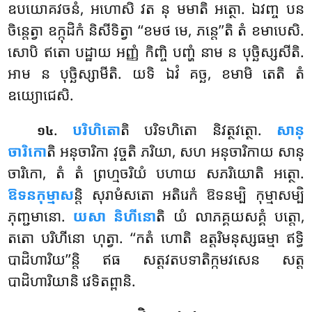
ឧបយោគវចនំ, អហោសិ វត នុ មមាតិ អត្ថោ. ឯវញ្ច បន
ចិន្តេត្វា ឧក្កុដិកំ និសីទិត្វា ‘‘ខមថ មេ, ភន្តេ’’តិ តំ ខមាបេសិ.
សោបិ ឥតោ បដ្ឋាយ អញ្ញំ កិញ្ចិ បញ្ហំ នាម ន បុច្ឆិស្សសីតិ.
អាម ន បុច្ឆិស្សាមីតិ. យទិ ឯវំ គច្ឆ, ខមាមិ តេតិ តំ
ឧយ្យោជេសិ.
.
បរិហិតោ
តិ បរិទហិតោ និវត្ថវត្ថោ.
សានុ
១៤
ចារិកោ
តិ អនុចារិកា វុច្ចតិ ភរិយា, សហ អនុចារិកាយ សានុ
ចារិកោ, តំ តំ ព្រហ្មចរិយំ បហាយ សភរិយោតិ អត្ថោ.
ឱទនកុម្មាស
ន្តិ សុរាមំសតោ អតិរេកំ ឱទនម្បិ កុម្មាសម្បិ
ភុញ្ជមានោ.
យសា និហីនោ
តិ យំ លាភគ្គយសគ្គំ បត្តោ,
តតោ បរិហីនោ ហុត្វា. ‘‘កតំ ហោតិ ឧត្តរិមនុស្សធម្មា ឥទ្ធិ
បាដិហារិយ’’ន្តិ ឥធ សត្តវតបទាតិក្កមវសេន សត្ត
បាដិហារិយានិ វេទិតព្ពានិ.