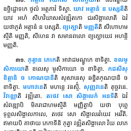
ឧច្ឆិដ្ឋោទកេ ថូលំ អត្តភាវំ ទិស្វា.
យាវ អត្តានំ ន បស្សតី
តិ
យាវ អហំ សីហវិឃាសសំវឌ្ឍិតកោ ជរសិង្គាលោតិ ឯវំ
យថាភូតំ អត្តានំ ន បស្សតិ.
ព្យគ្ឃោ
តិ
មញ្ញតី
តិ សីហោហម
ស្មីតិ មញ្ញតិ, សីហេន វា សមានពលោ ព្យគ្ឃោយេវ អហន្តិ
មញ្ញតិ.
.
ភុត្វាន ភេកេ
តិ អាវាដមណ្ឌូកេ ខាទិត្វា.
ខលមូ
៣១
សិកាយោ
តិ ខលេសុ មូសិកាយោ ច ខាទិត្វា.
កដសីសុ
ខិត្តានិ ច កោណបានី
តិ សុសានេសុ ឆឌ្ឌិតកុណបានិ ច
ខាទិត្វា.
មហាវនេ
តិ មហន្តេ វនស្មិំ.
សុញ្ញវនេ
តិ តុច្ឆវនេ.
វិវឌ្ឍោ
តិ វឌ្ឍិតោ.
តថេវ សោ សិង្គាលកំ អនទី
តិ ឯវំ
សំវឌ្ឍោបិ មិគរាជាហមស្មីតិ មញ្ញិត្វាបិ យថា បុព្ពេ
ទុព្ពលសិង្គាលកាលេ, តថេវ សោ សិង្គាលរវំយេវ អរវីតិ
.
ឥមាយបិ គាថាយ ភេកាទីនិ ភុត្វា វឌ្ឍិតសិង្គាលោ វិយ លាភ