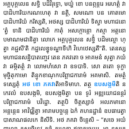
អគ្គបុគ្គលេន សទ្ធិំ បដិវិរុទ្ធោ, មយ្ហំ ខោ បនព្ភន្តរេ អរហត្តំ វា
បាដិហារិយករណហេតុ វា នត្ថិ, សមណោ បន គោតមោ
បាដិហារិយំ ករិស្សតិ, អថស្ស បាដិហារិយំ ទិស្វា មហាជនោ
‘ត្វំ ទានិ បាដិហារិយំ កាតុំ អសក្កោន្តោ កស្មា អត្តនោ
បមាណមជានិត្វា លោកេ អគ្គបុគ្គលេន សទ្ធិំ បដិមល្លោ ហុ
ត្វា គជ្ជសី’តិ កដ្ឋលេឌ្ឌុទណ្ឌាទីហិ វិហេឋេស្សតី’’តិ. តេនស្ស
មហាជនសន្និបាតញ្ចេវ
តេន ភគវតោ ច អាគមនំ សុត្វា ភយំ
វា ឆម្ភិតត្តំ វា លោមហំសោ វា ឧទបាទិ. សោ តតោ ទុក្ខា
មុច្ចិតុកាមោ តិន្ទុកខាណុកបរិព្ពាជការាមំ អគមាសិ. តមត្ថំ
ទស្សេតុំ
អថ ខោ ភគវា
តិអាទិមាហ
. តត្ថ
ឧបសង្កមី
តិ ន
កេវលំ ឧបសង្កមិ, ឧបសង្កមិត្វា បន ទូរំ អឌ្ឍយោជនន្តរំ
បរិព្ពាជការាមំ បវិដ្ឋោ. តត្ថបិ ចិត្តស្សាទំ អលភមានោ
អន្តន្តេន អាវិជ្ឈិត្វា អារាមបច្ចន្តេ ឯកំ គហនដ្ឋានំ ឧបធារេត្វា
បាសាណផលកេ និសីទិ. អថ ភគវា ចិន្តេសិ – ‘‘សចេ អយំ
ពាលោ កស្សចិទេវ កថំ គហេត្វា ឥធាគច្ឆេយ្យ, មា នស្សតុ