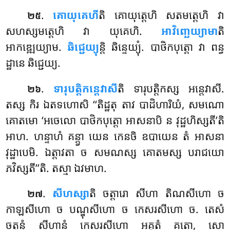
.
គោយុគេហី
តិ គោយុត្តេហិ សតមត្តេហិ វា
២៥
សហស្សមត្តេហិ វា យុគេហិ.
អាវិញ្ឆេយ្យាមា
តិ
អាកឌ្ឍេយ្យាម.
ឆិជ្ជេយ្យុ
ន្តិ ឆិន្ទេយ្យុំ. បាថិកបុត្តោ
វា ពន្ធ
ដ្ឋានេ ឆិជ្ជេយ្យ.
.
ទារុបត្តិកន្តេវាសី
តិ ទារុបត្តិកស្ស អន្តេវាសី.
២៦
តស្ស កិរ ឯតទហោសិ ‘‘តិដ្ឋតុ តាវ បាដិហារិយំ, សមណោ
គោតមោ ‘អចេលោ បាថិកបុត្តោ អាសនាបិ ន វុដ្ឋហិស្សតី’តិ
អាហ. ហន្ទាហំ គន្ត្វា យេន កេនចិ ឧបាយេន តំ អាសនា
វុដ្ឋាបេមិ. ឯត្តាវតា ច សមណស្ស គោតមស្ស បរាជយោ
ភវិស្សតី’’តិ. តស្មា ឯវមាហ.
.
សីហស្សា
តិ ចត្តារោ សីហា តិណសីហោ ច
២៧
កាឡសីហោ ច បណ្ឌុសីហោ ច កេសរសីហោ ច. តេសំ
ចតុន្នំ សីហានំ កេសរសីហោ អគ្គតំ គតោ, សោ