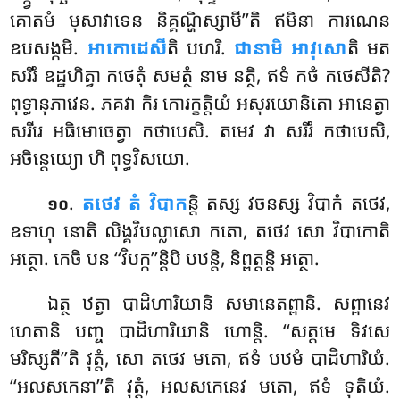
គោតមំ មុសាវាទេន និគ្គណ្ហិស្សាមី’’តិ ឥមិនា ការណេន
ឧបសង្កមិ.
អាកោដេសី
តិ បហរិ.
ជានាមិ អាវុសោ
តិ មត
សរីរំ ឧដ្ឋហិត្វា កថេតុំ សមត្ថំ នាម នត្ថិ, ឥទំ កថំ កថេសីតិ?
ពុទ្ធានុភាវេន. ភគវា កិរ កោរក្ខត្តិយំ អសុរយោនិតោ អានេត្វា
សរីរេ អធិមោចេត្វា កថាបេសិ. តមេវ វា សរីរំ កថាបេសិ,
អចិន្តេយ្យោ ហិ ពុទ្ធវិសយោ.
.
តថេវ តំ វិបាក
ន្តិ តស្ស វចនស្ស វិបាកំ តថេវ,
១០
ឧទាហុ នោតិ លិង្គវិបល្លាសោ កតោ, តថេវ សោ វិបាកោតិ
អត្ថោ. កេចិ បន ‘‘វិបក្ក’’ន្តិបិ បឋន្តិ, និព្ពត្តន្តិ អត្ថោ.
ឯត្ថ ឋត្វា បាដិហារិយានិ សមានេតព្ពានិ. សព្ពានេវ
ហេតានិ បញ្ច បាដិហារិយានិ ហោន្តិ. ‘‘សត្តមេ ទិវសេ
មរិស្សតី’’តិ វុត្តំ, សោ តថេវ មតោ, ឥទំ បឋមំ បាដិហារិយំ.
‘‘អលសកេនា’’តិ វុត្តំ, អលសកេនេវ មតោ, ឥទំ ទុតិយំ.