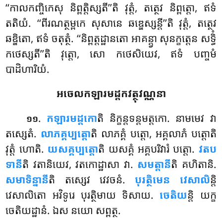
‘‘កាលកញ្ចិកេសុ និព្ពត្តិស្សតី’’តិ វុត្តំ, តត្ថេវ និព្ពត្តោ, ឥទំ
តតិយំ. ‘‘ពីរណត្ថម្ពកេ សុសានេ ឆឌ្ឌេស្សន្តី’’តិ វុត្តំ, តត្ថេវ
ឆឌ្ឌិតោ
, ឥទំ ចតុត្ថំ. ‘‘និព្ពត្តដ្ឋានតោ អាគន្ត្វា សុនក្ខត្តេន សទ្ធិំ
កថេស្សតី’’តិ វុត្តោ, សោ កថេសិយេវ, ឥទំ បញ្ចមំ
បាដិហារិយំ.
អចេលកឡារមដ្ដកវត្ថុវណ្ណនា
.
កឡារមដ្ដកោ
តិ និក្ខន្តទន្តមត្តកោ. នាមមេវ វា
១១
តស្សេតំ.
លាភគ្គប្បត្តោ
តិ លាភគ្គំ បត្តោ, អគ្គលាភំ បត្តោតិ
វុត្តំ ហោតិ.
យសគ្គប្បត្តោ
តិ យសគ្គំ អគ្គបរិវារំ បត្តោ.
វតប
ទានី
តិ វតានិយេវ, វតកោដ្ឋាសា វា.
សមត្តានី
តិ គហិតានិ.
សមាទិន្នានី
តិ តស្សេវ វេវចនំ.
បុរត្ថិមេន វេសាលិ
ន្តិ
វេសាលិតោ អវិទូរេ បុរត្ថិមាយ ទិសាយ.
ចេតិយ
ន្តិ
យក្ខ
ចេតិយដ្ឋានំ. ឯស នយោ សព្ពត្ថ.