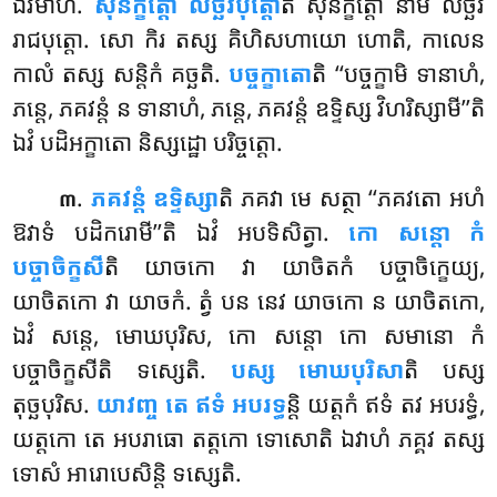
ឯវមាហ.
សុនក្ខត្តោ លិច្ឆវិបុត្តោ
តិ សុនក្ខត្តោ នាម លិច្ឆវិ
រាជបុត្តោ. សោ កិរ តស្ស គិហិសហាយោ ហោតិ, កាលេន
កាលំ តស្ស សន្តិកំ គច្ឆតិ.
បច្ចក្ខាតោ
តិ ‘‘បច្ចក្ខាមិ ទានាហំ,
ភន្តេ, ភគវន្តំ ន ទានាហំ, ភន្តេ, ភគវន្តំ ឧទ្ទិស្ស វិហរិស្សាមី’’តិ
ឯវំ បដិអក្ខាតោ និស្សដ្ឋោ បរិច្ចត្តោ.
.
ភគវន្តំ ឧទ្ទិស្សា
តិ ភគវា មេ សត្ថា ‘‘ភគវតោ អហំ
៣
ឱវាទំ បដិករោមី’’តិ ឯវំ អបទិសិត្វា.
កោ សន្តោ កំ
បច្ចាចិក្ខសី
តិ យាចកោ វា យាចិតកំ បច្ចាចិក្ខេយ្យ,
យាចិតកោ វា យាចកំ. ត្វំ បន នេវ យាចកោ ន យាចិតកោ,
ឯវំ សន្តេ, មោឃបុរិស, កោ សន្តោ កោ សមានោ កំ
បច្ចាចិក្ខសីតិ ទស្សេតិ.
បស្ស មោឃបុរិសា
តិ បស្ស
តុច្ឆបុរិស.
យាវញ្ច តេ ឥទំ អបរទ្ធ
ន្តិ យត្តកំ ឥទំ តវ អបរទ្ធំ,
យត្តកោ តេ អបរាធោ តត្តកោ ទោសោតិ ឯវាហំ ភគ្គវ តស្ស
ទោសំ អារោបេសិន្តិ ទស្សេតិ.