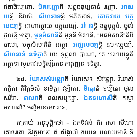
ឥធាធិប្បេតោ.
មិគរញ្ញោ
តិ សព្ពចតុប្បទានំ រញ្ញោ.
អាស
យ
ន្តិ និវាសំ.
សីហនាទ
ន្តិ អភីតនាទំ.
គោចរាយ
បក្ក
មេយ្យ
ន្តិ អាហារត្ថាយ បក្កមេយ្យំ.
វរំ វរ
ន្តិ ឧត្តមុត្តមំ, ថូលំ
ថូលន្តិ អត្ថោ.
មុទុមំសានី
តិ មុទូនិ មំសានិ
. ‘‘មធុមំសានី’’តិបិ
បាឋោ, មធុរមំសានីតិ អត្ថោ.
អជ្ឈុបេយ្យ
ន្តិ ឧបគច្ឆេយ្យំ.
សីហនាទំ នទិត្វា
តិ យេ ទុព្ពលា បាណា, តេ បលាយន្តូតិ
អត្តនោ សូរភាវសន្និស្សិតេន ការុញ្ញេន នទិត្វា.
.
វិឃាសសំវឌ្ឍោ
តិ វិឃាសេន សំវឌ្ឍោ, វិឃាសំ
២៨
ភក្ខិតា តិរិត្តមំសំ ខាទិត្វា វឌ្ឍិតោ.
ទិត្តោ
តិ ទប្បិតោ ថូល
សរីរោ.
ពលវា
តិ ពលសម្បន្នោ.
ឯតទហោសី
តិ កស្មា
អហោសិ? អស្មិមានទោសេន.
តត្រាយំ អនុបុព្ពិកថា – ឯកទិវសំ កិរ សោ សីហោ
គោចរតោ និវត្តមានោ តំ សិង្គាលំ ភយេន បលាយមានំ ទិ