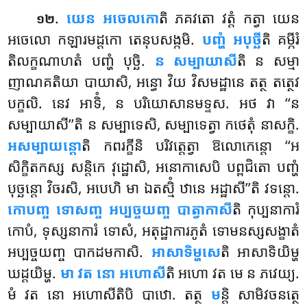
.
យេន អចេលកោ
តិ ភគវតោ វត្តំ កត្វា យេន
១២
អចេលោ កឡារមដ្ដកោ តេនុបសង្កមិ.
បញ្ហំ អបុច្ឆី
តិ គម្ភីរំ
តិលក្ខណាហតំ បញ្ហំ បុច្ឆិ.
ន សម្បាយាសី
តិ ន សម្មា
ញាណគតិយា បាយាសិ, អន្ធោ វិយ វិសមដ្ឋានេ តត្ថ តត្ថេវ
បក្ខលិ. នេវ អាទិំ, ន បរិយោសានមទ្ទស. អថ
វា ‘‘ន
សម្បាយាសី’’តិ ន សម្បាទេសិ, សម្បាទេត្វា កថេតុំ នាសក្ខិ.
អសម្បាយន្តោ
តិ កពរក្ខីនិ បរិវត្តេត្វា ឱលោកេន្តោ ‘‘អ
សិក្ខិតកស្ស សន្តិកេ វុដ្ឋោសិ, អនោកាសេបិ បព្ពជិតោ បញ្ហំ
បុច្ឆន្តោ វិចរសិ, អបេហិ មា ឯតស្មិំ ឋានេ អដ្ឋាសី’’តិ វទន្តោ.
កោបញ្ច ទោសញ្ច អប្បច្ចយញ្ច បាត្វាកាសី
តិ កុប្បនាការំ
កោបំ, ទុស្សនាការំ ទោសំ, អតុដ្ឋាការភូតំ ទោមនស្សសង្ខាតំ
អប្បច្ចយញ្ច បាកដមកាសិ.
អាសាទិម្ហសេ
តិ អាសាទិយិម្ហ
ឃដ្ដយិម្ហ.
មា វត នោ អហោសី
តិ អហោ វត មេ ន ភវេយ្យ.
មំ វត នោ អហោសីតិបិ បាឋោ. តត្ថ
ម
ន្តិ សាមិវចនត្ថេ