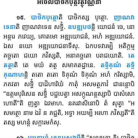
អចេលបាថិកបុត្តវត្ថុវណ្ណនា
.
បាថិកបុត្តោ
តិ
បាថិកស្ស បុត្តោ.
ញាណវា
១៥
ទេនា
តិ ញាណវាទេន សទ្ធិំ.
ឧបឌ្ឍបថ
ន្តិ
យោជនំ ចេ, នោ
អន្តរេ ភវេយ្យ, គោតមោ អឌ្ឍយោជនំ, អហំ អឌ្ឍយោជនំ.
ឯស នយោ អឌ្ឍយោជនាទីសុ. ឯកបទវារម្បិ អតិក្កម្ម
គច្ឆតោ ជយោ ភវិស្សតិ, អនាគច្ឆតោ បរាជយោតិ.
តេ
តត្ថា
តិ តេ មយំ តត្ថ សមាគតដ្ឋានេ.
តទ្ទិគុណំ តទ្ទិ
គុណាហ
ន្តិ តតោ តតោ ទិគុណំ ទិគុណំ អហំ ករិស្សាមិ,
ភគវតា សទ្ធិំ បាដិហារិយំ កាតុំ អសមត្ថភាវំ ជានន្តោបិ
‘‘ឧត្តមបុរិសេន សទ្ធិំ បដ្ឋបេត្វា អសក្កុណន្តស្សាបិ បាសំសោ
ហោតី’’តិ ញត្វា ឯវមាហ. នគរវាសិនោបិ
តំ សុត្វា ‘‘អ
សមត្ថោ នាម ឯវំ ន គជ្ជតិ, អទ្ធា អយម្បិ អរហា ភវិស្សតី’’តិ
តស្ស មហន្តំ សក្ការមកំសុ.
.
យេនាហំ តេនុបសង្កមី
តិ ‘‘សុនក្ខត្តោ កិរ បាថិក
១៦