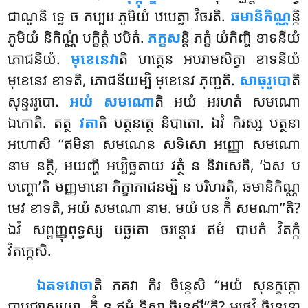
ជាណូនិ ទ្វេ ច កប្បរេ ភូមិយំ ឋបេត្វា វិចរតិ.
ឆមានិកិណ្ណ
ន្តិ
ភូមិយំ និកិណ្ណំ បក្ខិត្តំ ឋបិតំ.
ភក្ខស
ន្តិ ភក្ខំ យំកិញ្ចិ ខាទនីយំ
ភោជនីយំ.
មុខេនេវា
តិ ហត្ថេន អបរាមសិត្វា ខាទនីយំ
មុខេនេវ ខាទតិ, ភោជនីយម្បិ មុខេនេវ ភុញ្ជតិ.
សាធុរូបោ
តិ
សុន្ទររូបោ.
អយំ សមណោ
តិ អយំ អរហតំ សមណោ
ឯកោតិ. តត្ថ
វតា
តិ បត្ថនត្ថេ និបាតោ. ឯវំ កិរស្ស បត្ថនា
អហោសិ ‘‘ឥមិនា សមណេន សទិសោ អញ្ញោ សមណោ
នាម នត្ថិ, អយញ្ហិ អប្បិច្ឆតាយ វត្ថំ ន និវាសេតិ, ‘ឯស ប
បញ្ចោ’តិ មញ្ញមានោ ភិក្ខាភាជនម្បិ ន បរិហរតិ, ឆមានិកិណ្ណ
មេវ ខាទតិ, អយំ សមណោ នាម. មយំ បន កិំ សមណា’’តិ?
ឯវំ សព្ពញ្ញុពុទ្ធស្ស បច្ឆតោ ចរន្តោវ ឥមំ បាបកំ វិតក្កំ
វិតក្កេសិ.
ឯតទវោចា
តិ
ភគវា កិរ ចិន្តេសិ ‘‘អយំ សុនក្ខត្តោ
បាបជ្ឈាសយោ, កិំ នុ ឥមំ ទិស្វា ចិន្តេសី’’តិ? អថេវំ ចិន្តេន្តោ