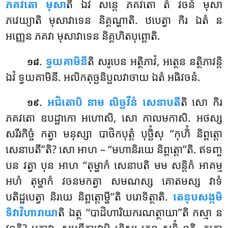
ភគវតោ មុសា
តិ ឯវំ សន្តេ ភគវតោ តំ វចនំ មុសា
ភវេយ្យាតិ មុសាវាទេន និគ្គណ្ហាតិ. ឋបេត្វា កិរ ឯតំ ន
អញ្ញេន ភគវា មុសាវាទេន និគ្គហិតបុព្ពោតិ.
.
ទ្វយគាមិនី
តិ
សរូបេន អត្ថិភាវំ, អត្ថេន នត្ថិភាវន្តិ
១៨
ឯវំ ទ្វយគាមិនី. អលិកតុច្ឆនិប្ផលវាចាយ ឯតំ អធិវចនំ.
.
អជិតោបិ នាម លិច្ឆវីនំ សេនាបតី
តិ សោ កិរ
១៩
ភគវតោ ឧបដ្ឋាកោ អហោសិ, សោ កាលមកាសិ. អថស្ស
សរីរកិច្ចំ កត្វា មនុស្សា បាថិកបុត្តំ បុច្ឆិំសុ ‘‘កុហិំ និព្ពត្តោ
សេនាបតី’’តិ? សោ អាហ – ‘‘មហានិរយេ និព្ពត្តោ’’តិ. ឥទញ្ច
បន វត្វា បុន អាហ ‘‘តុម្ហាកំ សេនាបតិ មម សន្តិកំ អាគម្ម
អហំ តុម្ហាកំ វចនមកត្វា សមណស្ស គោតមស្ស វាទំ
បតិដ្ឋបេត្វា និរយេ និព្ពត្តោម្ហី’’តិ បរោទិត្ថាតិ.
តេនុបសង្កមិ
ទិវាវិហារាយា
តិ ឯត្ថ ‘‘បាដិហារិយករណត្ថាយា’’តិ កស្មា ន