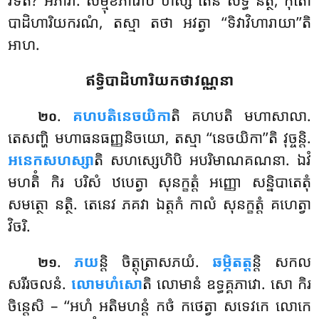
វទតិ? អភាវា. សម្មុខីភាវោបិ ហិស្ស តេន សទ្ធិំ នត្ថិ, កុតោ
បាដិហារិយករណំ, តស្មា តថា អវត្វា ‘‘ទិវាវិហារាយា’’តិ
អាហ.
ឥទ្ធិបាដិហារិយកថាវណ្ណនា
.
គហបតិនេចយិកា
តិ គហបតិ មហាសាលា.
២០
តេសញ្ហិ មហាធនធញ្ញនិចយោ, តស្មា ‘‘នេចយិកា’’តិ វុច្ចន្តិ.
អនេកសហស្សា
តិ សហស្សេហិបិ អបរិមាណគណនា. ឯវំ
មហតិំ កិរ បរិសំ ឋបេត្វា សុនក្ខត្តំ អញ្ញោ សន្និបាតេតុំ
សមត្ថោ នត្ថិ. តេនេវ ភគវា ឯត្តកំ កាលំ សុនក្ខត្តំ គហេត្វា
វិចរិ.
.
ភយ
ន្តិ ចិត្តុត្រាសភយំ.
ឆម្ភិតត្ត
ន្តិ សកល
២១
សរីរចលនំ.
លោមហំសោ
តិ លោមានំ ឧទ្ធគ្គភាវោ. សោ កិរ
ចិន្តេសិ – ‘‘អហំ
អតិមហន្តំ កថំ កថេត្វា សទេវកេ លោកេ