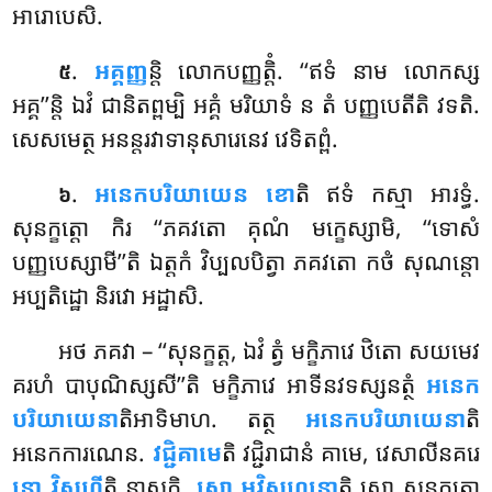
អារោបេសិ.
.
អគ្គញ្ញ
ន្តិ លោកបញ្ញត្តិំ. ‘‘ឥទំ នាម លោកស្ស
៥
អគ្គ’’ន្តិ ឯវំ ជានិតព្ពម្បិ អគ្គំ មរិយាទំ ន តំ បញ្ញបេតីតិ វទតិ.
សេសមេត្ថ អនន្តរវាទានុសារេនេវ វេទិតព្ពំ.
.
អនេកបរិយាយេន ខោ
តិ ឥទំ កស្មា អារទ្ធំ.
៦
សុនក្ខត្តោ កិរ ‘‘ភគវតោ គុណំ មក្ខេស្សាមិ, ‘‘ទោសំ
បញ្ញបេស្សាមី’’តិ ឯត្តកំ វិប្បលបិត្វា ភគវតោ កថំ សុណន្តោ
អប្បតិដ្ឋោ និរវោ អដ្ឋាសិ.
អថ ភគវា – ‘‘សុនក្ខត្ត, ឯវំ ត្វំ មក្ខិភាវេ ឋិតោ សយមេវ
គរហំ បាបុណិស្សសី’’តិ មក្ខិភាវេ អាទីនវទស្សនត្ថំ
អនេក
បរិយាយេនា
តិអាទិមាហ. តត្ថ
អនេកបរិយាយេនា
តិ
អនេកការណេន.
វជ្ជិគាមេ
តិ វជ្ជិរាជានំ គាមេ, វេសាលីនគរេ
នោ វិសហី
តិ នាសក្ខិ.
សោ អវិសហន្តោ
តិ សោ សុនក្ខត្តោ