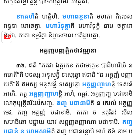
សក្ការគិទ្ធោ ត្វន្តិ បាថិកបុត្តមេវ ឃដ្ដេសិ.
នាគេហី
តិ ហត្ថីហិ.
មហាពន្ធនា
តិ មហតា កិលេស
ពន្ធនា មោចេត្វា.
មហាវិទុគ្គា
តិ មហាវិទុគ្គំ នាម ចត្តារោ
ឱឃា. តតោ ឧទ្ធរិត្វា និព្ពានថលេ បតិដ្ឋបេត្វា.
📜
អគ្គញ្ញបញ្ញត្តិកថាវណ្ណនា
. ឥតិ ‘‘ភគវា ឯត្តកេន កថាមគ្គេន បាដិហារិយំ ន
៣៦
ករោតី’’តិ បទស្ស អនុសន្ធិំ ទស្សេត្វា ឥទានិ ‘‘ន អគ្គញ្ញំ បញ្ញា
បេតី’’តិ ឥមស្ស អនុសន្ធិំ ទស្សេន្តោ
អគ្គញ្ញញ្ចាហ
ន្តិ ទេសនំ
អារភិ. តត្ថ
អគ្គញ្ញញ្ចាហ
ន្តិ អហំ, ភគ្គវ, អគ្គញ្ញញ្ច បជានាមិ
លោកុប្បត្តិចរិយវំសញ្ច.
តញ្ច បជានាមី
តិ ន កេវលំ អគ្គញ្ញ
មេវ, តញ្ច អគ្គញ្ញំ បជានាមិ. តតោ ច ឧត្តរិតរំ សីល
សមាធិតោ បដ្ឋាយ យាវ សព្ពញ្ញុតញ្ញាណា បជានាមិ.
តញ្ច
បជានំ ន បរាមសាមី
តិ តញ្ច បជានន្តោបិ អហំ ឥទំ នាម ប