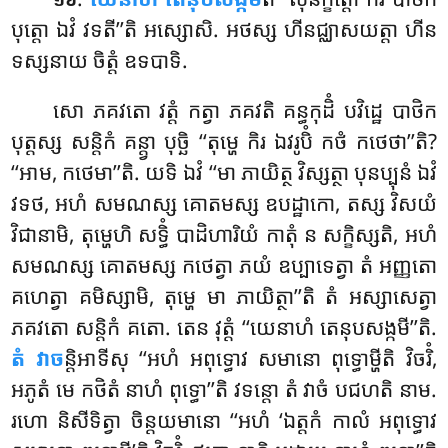
បុត្តោ ឯវំ វទតី’’តិ អស្សោសិ. អថស្ស ហីនជ្ឈាសយត្តា ហីន
ទស្សនាយ ចិត្តំ ឧទបាទិ.
សោ ភគវតោ វត្តំ កត្វា ភគវតិ គន្ធកុដិំ បវិដ្ឋេ បាថិក
បុត្តស្ស សន្តិកំ គន្ត្វា បុច្ឆិ ‘‘តុម្ហេ កិរ ឯវរូបិំ កថំ កថេថា’’តិ?
‘‘អាម, កថេមា’’តិ. យទិ ឯវំ ‘‘មា ភាយិត្ថ វិស្សត្ថា បុនប្បុនំ ឯវំ
វទថ, អហំ សមណស្ស គោតមស្ស ឧបដ្ឋាកោ, តស្ស វិសយំ
វិជានាមិ, តុម្ហេហិ សទ្ធិំ បាដិហារិយំ កាតុំ ន សក្ខិស្សតិ, អហំ
សមណស្ស គោតមស្ស កថេត្វា ភយំ ឧប្បាទេត្វា តំ អញ្ញតោ
គហេត្វា គមិស្សាមិ, តុម្ហេ មា ភាយិត្ថា’’តិ តំ អស្សាសេត្វា
ភគវតោ សន្តិកំ គតោ. តេន វុត្តំ ‘‘យេនាហំ តេនុបសង្កមី’’តិ.
តំ វាច
ន្តិអាទីសុ ‘‘អហំ អពុទ្ធោវ សមានោ ពុទ្ធោម្ហីតិ វិចរិំ,
អភូតំ មេ កថិតំ នាហំ ពុទ្ធោ’’តិ វទន្តោ តំ វាចំ បជហតិ នាម.
រហោ និសីទិត្វា ចិន្តយមានោ ‘‘អហំ ‘ឯត្តកំ កាលំ អពុទ្ធោវ