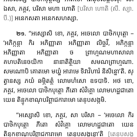
ឯសា, ភគ្គវ, បរិសា មហា ហោតិ
[បរិសា ហោតិ (សី. ស្យា.
បី.)]
អនេកសតា អនេកសហស្សា.
. ‘‘អស្សោសិ ខោ, ភគ្គវ, អចេលោ បាថិកបុត្តោ –
២១
‘អភិក្កន្តា កិរ អភិញ្ញាតា អភិញ្ញាតា លិច្ឆវី, អភិក្កន្តា
អភិញ្ញាតា អភិញ្ញាតា ច ព្រាហ្មណមហាសាលា
គហបតិនេចយិកា នានាតិត្ថិយា សមណព្រាហ្មណា.
សមណោបិ គោតមោ មយ្ហំ អារាមេ ទិវាវិហារំ និសិន្នោ’តិ. សុ
ត្វានស្ស ភយំ ឆម្ភិតត្តំ លោមហំសោ ឧទបាទិ. អថ ខោ,
ភគ្គវ, អចេលោ បាថិកបុត្តោ
ភីតោ សំវិគ្គោ លោមហដ្ឋជាតោ
យេន តិន្ទុកខាណុបរិព្ពាជការាមោ តេនុបសង្កមិ.
‘‘អស្សោសិ ខោ, ភគ្គវ, សា បរិសា – ‘អចេលោ កិរ
បាថិកបុត្តោ ភីតោ សំវិគ្គោ លោមហដ្ឋជាតោ យេន
តិន្ទុកខាណុបរិព្ពាជការាមោ
តេនុបសង្កន្តោ’តិ
[តេនុបសង្ក