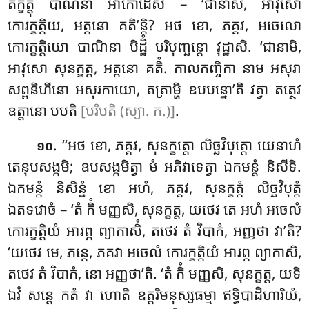
តិក្ខត្តុំ បាណិនា អាកោដេសិ – ‘ជានាសិ, អាវុសោ
កោរក្ខត្តិយ, អត្តនោ គតិ’ន្តិ? អថ ខោ, ភគ្គវ, អចេលោ
កោរក្ខត្តិយោ បាណិនា បិដ្ឋិំ បរិបុញ្ឆន្តោ វុដ្ឋាសិ. ‘ជានាមិ,
អាវុសោ សុនក្ខត្ត, អត្តនោ គតិំ. កាលកញ្ចិកា នាម អសុរា
សព្ពនិហីនោ អសុរកាយោ, តត្រាម្ហិ ឧបបន្នោ’តិ វត្វា តត្ថេវ
ឧត្តានោ បបតិ
[បរិបតិ (ស្យា. ក.)]
.
. ‘‘អថ ខោ, ភគ្គវ, សុនក្ខត្តោ លិច្ឆវិបុត្តោ យេនាហំ
១០
តេនុបសង្កមិ; ឧបសង្កមិត្វា មំ អភិវាទេត្វា ឯកមន្តំ និសីទិ.
ឯកមន្តំ និសិន្នំ ខោ អហំ, ភគ្គវ
, សុនក្ខត្តំ លិច្ឆវិបុត្តំ
ឯតទវោចំ – ‘តំ កិំ មញ្ញសិ, សុនក្ខត្ត, យថេវ តេ អហំ អចេលំ
កោរក្ខត្តិយំ អារព្ភ ព្យាកាសិំ, តថេវ តំ វិបាកំ, អញ្ញថា វា’តិ?
‘យថេវ មេ, ភន្តេ, ភគវា អចេលំ កោរក្ខត្តិយំ អារព្ភ ព្យាកាសិ,
តថេវ តំ វិបាកំ, នោ អញ្ញថា’តិ. ‘តំ
កិំ មញ្ញសិ, សុនក្ខត្ត, យទិ
ឯវំ សន្តេ កតំ វា ហោតិ ឧត្តរិមនុស្សធម្មា ឥទ្ធិបាដិហារិយំ,