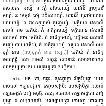
បទានិ (ស្យា. បី.)]
សមត្តានិ សមាទិន្នានិ ហោន្តិ – ‘យាវជីវំ
អចេលកោ អស្សំ, ន វត្ថំ បរិទហេយ្យំ, យាវជីវំ ព្រហ្មចារី
អស្សំ, ន មេថុនំ ធម្មំ បដិសេវេយ្យំ, យាវជីវំ សុរាមំសេនេវ
យាបេយ្យំ, ន ឱទនកុម្មាសំ
ភុញ្ជេយ្យំ. បុរត្ថិមេន វេសាលិំ
ឧទេនំ នាម ចេតិយំ, តំ នាតិក្កមេយ្យំ, ទក្ខិណេន វេសាលិំ
គោតមកំ នាម ចេតិយំ, តំ នាតិក្កមេយ្យំ, បច្ឆិមេន វេសាលិំ
សត្តម្ពំ នាម ចេតិយំ, តំ
នាតិក្កមេយ្យំ, ឧត្តរេន វេសាលិំ ពហុ
បុត្តំ
នាម
[ពហុបុត្តកំ នាម (ស្យា.)]
ចេតិយំ តំ នាតិក្ក
មេយ្យ’ន្តិ. សោ ឥមេសំ សត្តន្នំ វតបទានំ សមាទានហេតុ
លាភគ្គប្បត្តោ ចេវ យសគ្គប្បត្តោ ច វជ្ជិគាមេ.
. ‘‘អថ ខោ, ភគ្គវ, សុនក្ខត្តោ លិច្ឆវិបុត្តោ យេន
១២
អចេលោ កឡារមដ្ដកោ តេនុបសង្កមិ; ឧបសង្កមិត្វា អចេលំ
កឡារមដ្ដកំ បញ្ហំ អបុច្ឆិ. តស្ស អចេលោ កឡារមដ្ដកោ បញ្ហំ
បុដ្ឋោ ន សម្បាយាសិ. អសម្បាយន្តោ កោបញ្ច ទោសញ្ច