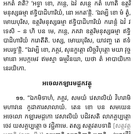
អកតំ វាតិ? ‘អទ្ធា ខោ, ភន្តេ, ឯវំ សន្តេ កតំ ហោតិ ឧត្តរិ
មនុស្សធម្មា ឥទ្ធិបាដិហារិយំ, នោ អកត’ន្តិ. ‘ឯវម្បិ ខោ មំ ត្វំ,
មោឃបុរិស, ឧត្តរិមនុស្សធម្មា ឥទ្ធិបាដិហារិយំ ករោន្តំ ឯវំ វ
ទេសិ – ន ហិ បន មេ, ភន្តេ, ភគវា ឧត្តរិមនុស្សធម្មា ឥទ្ធិ
បាដិហារិយំ ករោតីតិ. បស្ស, មោឃបុរិស, យាវញ្ច តេ ឥទំ
អបរទ្ធ’ន្តិ. ‘‘ឯវម្បិ ខោ, ភគ្គវ, សុនក្ខត្តោ លិច្ឆវិបុត្តោ មយា វុច្ច
មានោ អបក្កមេវ ឥមស្មា ធម្មវិនយា, យថា តំ អាបាយិកោ
នេរយិកោ.
អចេលកឡារមដ្ដកវត្ថុ
. ‘‘ឯកមិទាហំ, ភគ្គវ, សមយំ វេសាលិយំ វិហរាមិ
១១
មហាវនេ កូដាគារសាលាយំ. តេន ខោ បន សមយេន
អចេលោ កឡារមដ្ដកោ វេសាលិយំ បដិវសតិ លាភគ្គប្បត្តោ
ចេវ យសគ្គប្បត្តោ ច វជ្ជិគាមេ. តស្ស សត្តវតបទានិ
[សត្តវត្ត