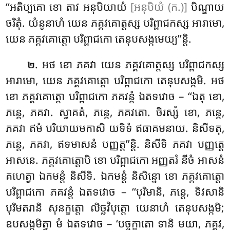
‘‘អតិប្បគោ ខោ តាវ អនុបិយាយំ
[អនុបិយំ (ក.)]
បិណ្ឌាយ
ចរិតុំ. យំនូនាហំ យេន ភគ្គវគោត្តស្ស បរិព្ពាជកស្ស អារាមោ,
យេន ភគ្គវគោត្តោ បរិព្ពាជកោ តេនុបសង្កមេយ្យ’’ន្តិ.
. អថ
ខោ ភគវា យេន ភគ្គវគោត្តស្ស បរិព្ពាជកស្ស
២
អារាមោ, យេន ភគ្គវគោត្តោ បរិព្ពាជកោ តេនុបសង្កមិ. អថ
ខោ ភគ្គវគោត្តោ បរិព្ពាជកោ ភគវន្តំ ឯតទវោច – ‘‘ឯតុ ខោ,
ភន្តេ, ភគវា. ស្វាគតំ, ភន្តេ, ភគវតោ. ចិរស្សំ ខោ, ភន្តេ,
ភគវា ឥមំ បរិយាយមកាសិ យទិទំ ឥធាគមនាយ. និសីទតុ,
ភន្តេ, ភគវា, ឥទមាសនំ បញ្ញត្ត’’ន្តិ. និសីទិ ភគវា បញ្ញត្តេ
អាសនេ. ភគ្គវគោត្តោបិ ខោ បរិព្ពាជកោ អញ្ញតរំ
នីចំ អាសនំ
គហេត្វា ឯកមន្តំ និសីទិ. ឯកមន្តំ និសិន្នោ ខោ ភគ្គវគោត្តោ
បរិព្ពាជកោ ភគវន្តំ ឯតទវោច – ‘‘បុរិមានិ, ភន្តេ, ទិវសានិ
បុរិមតរានិ សុនក្ខត្តោ លិច្ឆវិបុត្តោ យេនាហំ តេនុបសង្កមិ;
ឧបសង្កមិត្វា មំ ឯតទវោច – ‘បច្ចក្ខាតោ ទានិ មយា, ភគ្គវ,