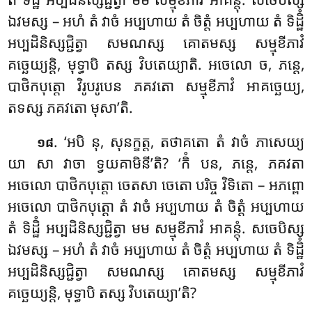
ឯវមស្ស – អហំ តំ វាចំ អប្បហាយ តំ ចិត្តំ អប្បហាយ តំ ទិដ្ឋិំ
អប្បដិនិស្សជ្ជិត្វា សមណស្ស គោតមស្ស សម្មុខីភាវំ
គច្ឆេយ្យន្តិ, មុទ្ធាបិ តស្ស វិបតេយ្យាតិ. អចេលោ ច, ភន្តេ,
បាថិកបុត្តោ វិរូបរូបេន ភគវតោ សម្មុខីភាវំ អាគច្ឆេយ្យ,
តទស្ស ភគវតោ មុសា’តិ.
. ‘អបិ នុ, សុនក្ខត្ត, តថាគតោ តំ វាចំ ភាសេយ្យ
១៨
យា សា វាចា ទ្វយគាមិនី’តិ? ‘កិំ បន, ភន្តេ, ភគវតា
អចេលោ បាថិកបុត្តោ ចេតសា
ចេតោ បរិច្ច វិទិតោ – អភព្ពោ
អចេលោ បាថិកបុត្តោ តំ វាចំ អប្បហាយ តំ ចិត្តំ អប្បហាយ
តំ ទិដ្ឋិំ អប្បដិនិស្សជ្ជិត្វា មម សម្មុខីភាវំ អាគន្តុំ. សចេបិស្ស
ឯវមស្ស – អហំ តំ វាចំ អប្បហាយ តំ ចិត្តំ អប្បហាយ តំ ទិដ្ឋិំ
អប្បដិនិស្សជ្ជិត្វា សមណស្ស គោតមស្ស សម្មុខីភាវំ
គច្ឆេយ្យន្តិ, មុទ្ធាបិ តស្ស វិបតេយ្យា’តិ?