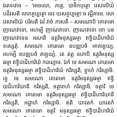
ឯតទវោច – ‘អចេលោ, ភន្តេ, បាថិកបុត្តោ វេសាលិយំ
បដិវសតិ លាភគ្គប្បត្តោ ចេវ យសគ្គប្បត្តោ ច វជ្ជិគាមេ. សោ
វេសាលិយំ បរិសតិ ឯវំ វាចំ ភាសតិ – សមណោបិ
គោតមោ
ញាណវាទោ, អហម្បិ ញាណវាទោ. ញាណវាទោ ខោ បន
ញាណវាទេន អរហតិ ឧត្តរិមនុស្សធម្មា ឥទ្ធិបាដិហារិយំ
ទស្សេតុំ. សមណោ គោតមោ ឧបឌ្ឍបថំ អាគច្ឆេយ្យ,
អហម្បិ ឧបឌ្ឍបថំ គច្ឆេយ្យំ. តេ តត្ថ ឧភោបិ ឧត្តរិមនុស្ស
ធម្មា ឥទ្ធិបាដិហារិយំ ករេយ្យាម. ឯកំ ចេ សមណោ គោតមោ
ឧត្តរិមនុស្សធម្មា ឥទ្ធិបាដិហារិយំ ករិស្សតិ, ទ្វាហំ ករិស្សាមិ.
ទ្វេ ចេ សមណោ គោតមោ ឧត្តរិមនុស្សធម្មា ឥទ្ធិ
បាដិហារិយានិ ករិស្សតិ, ចត្តារាហំ ករិស្សាមិ. ចត្តារិ ចេ
សមណោ គោតមោ ឧត្តរិមនុស្សធម្មា ឥទ្ធិបាដិហារិយានិ
ករិស្សតិ, អដ្ឋាហំ ករិស្សាមិ. ឥតិ យាវតកំ យាវតកំ
សមណោ គោតមោ ឧត្តរិ មនុស្សធម្មា ឥទ្ធិបាដិហារិយំ