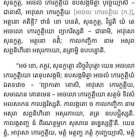
សុនក្ខត្ត, អចេលំ កោរក្ខត្តិយំ ឧបសង្កមិត្វា បុច្ឆេយ្យាសិ –
ជានាសិ, អាវុសោ កោរក្ខត្តិយ
[អចេល កោរខត្តិយ (ក.)]
,
អត្តនោ គតិន្តិ? ឋានំ ខោ បនេតំ, សុនក្ខត្ត, វិជ្ជតិ យំ តេ
អចេលោ កោរក្ខត្តិយោ ព្យាករិស្សតិ – ជានាមិ, អាវុសោ
សុនក្ខត្ត, អត្តនោ គតិំ; កាលកញ្ចិកា នាម អសុរា
សព្ពនិហីនោ អសុរកាយោ, តត្រាម្ហិ ឧបបន្នោតិ.
‘‘អថ ខោ, ភគ្គវ, សុនក្ខត្តោ លិច្ឆវិបុត្តោ យេន អចេលោ
កោរក្ខត្តិយោ តេនុបសង្កមិ; ឧបសង្កមិត្វា អចេលំ កោរក្ខត្តិយំ
ឯតទវោច
– ‘ព្យាកតោ ខោសិ, អាវុសោ កោរក្ខត្តិយ,
សមណេន គោតមេន – អចេលោ កោរក្ខត្តិយោ សត្តមំ ទិវសំ
អលសកេន កាលង្ករិស្សតិ. កាលង្កតោ
ច កាលកញ្ចិកា នាម
អសុរា សព្ពនិហីនោ អសុរកាយោ
, តត្រ ឧបបជ្ជិស្សតិ.
កាលង្កតញ្ច នំ ពីរណត្ថម្ពកេ សុសានេ ឆឌ្ឌេស្សន្តី’តិ. យេន
ត្វំ, អាវុសោ កោរក្ខត្តិយ, មត្តំ មត្តញ្ច ភត្តំ ភុញ្ជេយ្យាសិ, មត្តំ