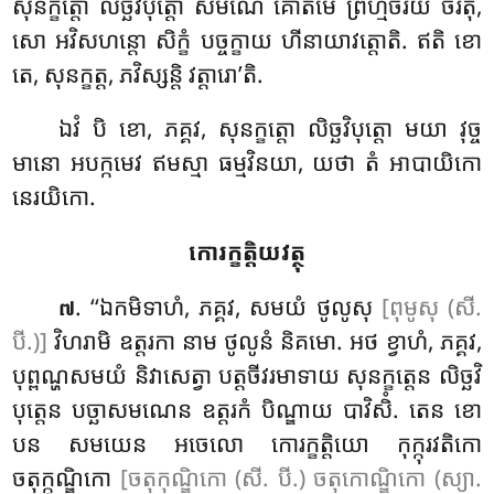
សុនក្ខត្តោ លិច្ឆវិបុត្តោ សមណេ គោតមេ ព្រហ្មចរិយំ ចរិតុំ,
សោ អវិសហន្តោ
សិក្ខំ បច្ចក្ខាយ ហីនាយាវត្តោតិ. ឥតិ ខោ
តេ, សុនក្ខត្ត, ភវិស្សន្តិ វត្តារោ’តិ.
ឯវំ បិ
ខោ, ភគ្គវ, សុនក្ខត្តោ លិច្ឆវិបុត្តោ មយា វុច្ច
មានោ អបក្កមេវ ឥមស្មា ធម្មវិនយា, យថា តំ អាបាយិកោ
នេរយិកោ.
កោរក្ខត្តិយវត្ថុ
. ‘‘ឯកមិទាហំ, ភគ្គវ, សមយំ ថូលូសុ
[ពុមូសុ (សី.
៧
បី.)]
វិហរាមិ ឧត្តរកា នាម ថូលូនំ និគមោ. អថ ខ្វាហំ, ភគ្គវ,
បុព្ពណ្ហសមយំ និវាសេត្វា បត្តចីវរមាទាយ សុនក្ខត្តេន លិច្ឆវិ
បុត្តេន បច្ឆាសមណេន ឧត្តរកំ បិណ្ឌាយ បាវិសិំ. តេន ខោ
បន សមយេន អចេលោ កោរក្ខត្តិយោ កុក្កុរវតិកោ
ចតុក្កុណ្ឌិកោ
[ចតុកុណ្ឌិកោ (សី. បី.) ចតុកោណ្ឌិកោ (ស្យា.