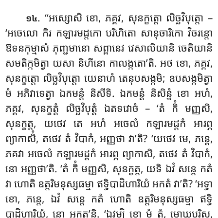
. ‘‘អស្សោសិ ខោ, ភគ្គវ, សុនក្ខត្តោ លិច្ឆវិបុត្តោ –
១៤
‘អចេលោ កិរ កឡារមដ្ដកោ បរិហិតោ សានុចារិកោ វិចរន្តោ
ឱទនកុម្មាសំ ភុញ្ជមានោ សព្ពានេវ វេសាលិយានិ ចេតិយានិ
សមតិក្កមិត្វា យសា និហីនោ កាលង្កតោ’តិ. អថ ខោ, ភគ្គវ,
សុនក្ខត្តោ
លិច្ឆវិបុត្តោ យេនាហំ តេនុបសង្កមិ; ឧបសង្កមិត្វា
មំ អភិវាទេត្វា ឯកមន្តំ និសីទិ. ឯកមន្តំ និសិន្នំ ខោ អហំ,
ភគ្គវ, សុនក្ខត្តំ លិច្ឆវិបុត្តំ ឯតទវោចំ – ‘តំ កិំ មញ្ញសិ,
សុនក្ខត្ត, យថេវ តេ អហំ អចេលំ កឡារមដ្ដកំ អារព្ភ
ព្យាកាសិំ, តថេវ តំ វិបាកំ, អញ្ញថា វា’តិ? ‘យថេវ
មេ, ភន្តេ,
ភគវា អចេលំ កឡារមដ្ដកំ អារព្ភ ព្យាកាសិ, តថេវ តំ វិបាកំ,
នោ
អញ្ញថា’តិ. ‘តំ កិំ មញ្ញសិ, សុនក្ខត្ត, យទិ ឯវំ សន្តេ កតំ
វា ហោតិ ឧត្តរិមនុស្សធម្មា ឥទ្ធិបាដិហារិយំ អកតំ វា’តិ? ‘អទ្ធា
ខោ, ភន្តេ, ឯវំ សន្តេ កតំ ហោតិ ឧត្តរិមនុស្សធម្មា ឥទ្ធិ
បាដិហារិយំ, នោ អកត’ន្តិ. ‘ឯវម្បិ ខោ មំ ត្វំ, មោឃបុរិស,