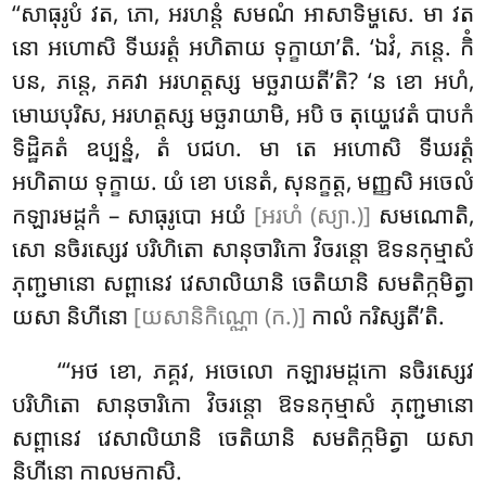
‘‘សាធុរូបំ វត, ភោ, អរហន្តំ សមណំ អាសាទិម្ហសេ. មា វត
នោ អហោសិ ទីឃរត្តំ អហិតាយ ទុក្ខាយា’តិ. ‘ឯវំ, ភន្តេ. កិំ
បន, ភន្តេ, ភគវា អរហត្តស្ស មច្ឆរាយតី’តិ? ‘ន
ខោ អហំ,
មោឃបុរិស, អរហត្តស្ស មច្ឆរាយាមិ, អបិ ច តុយ្ហេវេតំ បាបកំ
ទិដ្ឋិគតំ ឧប្បន្នំ, តំ បជហ. មា តេ អហោសិ ទីឃរត្តំ
អហិតាយ ទុក្ខាយ. យំ ខោ បនេតំ, សុនក្ខត្ត, មញ្ញសិ អចេលំ
កឡារមដ្ដកំ – សាធុរូបោ អយំ
[អរហំ (ស្យា.)]
សមណោតិ,
សោ នចិរស្សេវ បរិហិតោ សានុចារិកោ វិចរន្តោ ឱទនកុម្មាសំ
ភុញ្ជមានោ សព្ពានេវ វេសាលិយានិ ចេតិយានិ សមតិក្កមិត្វា
យសា និហីនោ
[យសានិកិណ្ណោ (ក.)]
កាលំ ករិស្សតី’តិ.
‘‘‘អថ ខោ, ភគ្គវ, អចេលោ កឡារមដ្ដកោ នចិរស្សេវ
បរិហិតោ សានុចារិកោ វិចរន្តោ ឱទនកុម្មាសំ ភុញ្ជមានោ
សព្ពានេវ វេសាលិយានិ ចេតិយានិ សមតិក្កមិត្វា យសា
និហីនោ កាលមកាសិ.