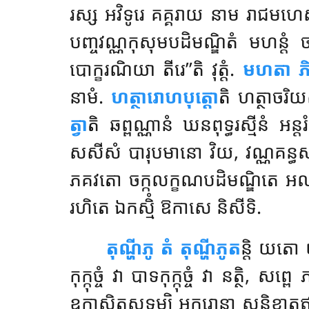
រស្ស អវិទូរេ គគ្គរាយ នាម រាជមហ
បញ្ចវណ្ណកុសុមបដិមណ្ឌិតំ មហន្តំ ច
បោក្ខរណិយា តីរេ’’តិ វុត្តំ.
មហតា ភិក
នាមំ.
ហត្ថារោហបុត្តោ
តិ ហត្ថាចរិយ
ត្វា
តិ ឆព្ពណ្ណានំ ឃនពុទ្ធរស្មីនំ អន្
សសីសំ បារុបមានោ វិយ, វណ្ណគន្ធសម្ប
ភគវតោ ចក្កលក្ខណបដិមណ្ឌិតេ អលត្តក
រហិតេ ឯកស្មិំ ឱកាសេ និសីទិ.
តុណ្ហីភូ
តំ តុណ្ហីភូត
ន្តិ យតោ 
កុក្កុច្ចំ វា បាទកុក្កុច្ចំ វា នត្
ឧក្កាសិតសទ្ទម្បិ អករោន្តា សុនិខាត