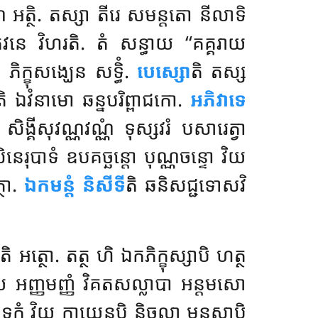
 អត្ថិ. តស្សា តីរេ សមន្តតោ នីលាទិ
បកវនេ វិហរតិ. តំ សន្ធាយ ‘‘គគ្គរាយ
 ភិក្ខុសង្ឃេន សទ្ធិំ.
បេស្សោ
តិ តស្ស
ោតិ ឯវំនាមោ
ឆន្នបរិព្ពាជកោ.
អភិវាទេ
ិង្គីសុវណ្ណវណ្ណំ ទុស្សវរំ បសារេត្វា
នេរុបាទំ ឧបគច្ឆន្តោ បុណ្ណចន្ទោ វិយ
្ថោ.
ឯកមន្តំ និសីទី
តិ ឆនិសជ្ជទោសវិ
ត្ថោ. តត្ថ ហិ ឯកភិក្ខុស្សាបិ ហត្ថ
្ខតាយ អញ្ញមញ្ញំ វិគតសល្លាបា អន្តមសោ
ទ្ទឧទកំ វិយ កាយេនបិ និច្ចលា មនសាបិ