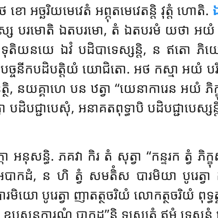
ថ ខោ អច្ឆរិយមេវេតំ អព្ភុតមេវេតន្តិ វុត្តំ ហោតិ.
ង្ឃស្ស បរមោតិ ឯតបរមោ, តំ ឯតបរមំ យថា អយំ បដ
 ទុតិយនយេ ឯវំ បដិបាទេស្សន្តិ, ន ឥតោ ភិយ្
មា អបច្ចនីកបដិបត្តិយំ យោជិតោ. អថ កស្មា អយំ ប
ត្ថិ, នយគ្គាហេ បន ឋត្វា
‘‘យេនាការេន អយំ ភិក្
 បដិបជ្ជាបេសុំ, អនាគតពុទ្ធាបិ បដិបជ្ជាបេស្សន្តិ
កោ អនុសន្ធិ. ភគវា កិរ តំ សុត្វា ‘‘កន្ទរក ត្វំ 
 អបាកដំ, ន ហិ ត្វំ សមតិំស បារមិយា បូរេត្វា 
ារមិយោ បូរេត្វា ញាតត្ថចរិយំ លោកត្ថចរិយំ ពុទ្ធត្
េសំ ឧបសន្តការណំ បាកដ’’ន្តិ ទស្សេតុំ ឥមំ ទេសនំ 