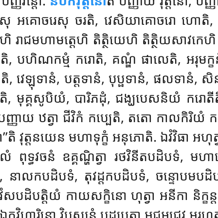
បញ្ញវន្តោ.
និបកវុត្តិនោ
តិ បញ្ញាយ វុត្តិនោ, បញ្ញ
ុ អគោចរេសុ ចរតិ, វេសិយាគោចរោ ហោតិ, វិធវថ
ហិ រាជមហាមត្តេហិ តិត្ថិយេហិ តិត្ថិយសាវកេហ
ោតិ, បហិណកម្មំ ករោតិ, គណ្ឌំ ផាលេតិ, អរុមក្ខនំ
ិ, វេឡុទានំ, បត្តទានំ, បុប្ផទានំ, ផលទានំ, ស
រោតិ, មុគ្គសូបិយំ, បារិភដុំ, ជង្ឃបេសនិយំ ក
បញ្ញាយ ឋត្វា ជីវិកំ កប្បេតិ, តតោ កាលកិរិយំ ក
’តិ វុត្តនយេន មហាទុក្ខំ អនុភោតិ. ឯវំវិធា អហុត្
 ពុទ្ធវចនំ ឧគ្គណ្ហិត្វា
រថវិនីតបដិបទំ, មហា
នាលកបដិបទំ, តុវដ្ដកបដិបទំ, ចន្ទោបមបដិបទន
ដិបត្តិយំ កាយសក្ខិនោ ហុត្វា អនីកា និក្ខន្ត
ហារិនោ វិបស្សនំ បដ្ឋបេត្វា អជ្ជអជ្ជេវ អរហត្តន្