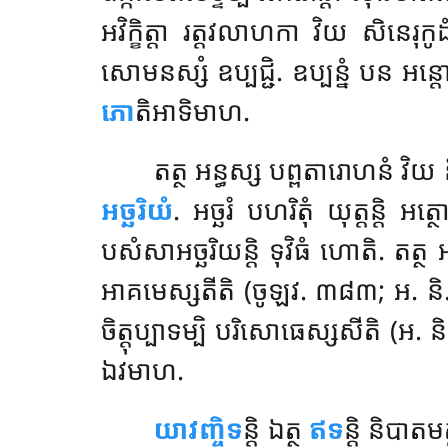
អវិក្ខិត្តា រត្តវលាហកា វិយ សិនេរុកូដំ
សោមនស្សំ ឧប្បជ្ជិ. ឧប្បន្នំ បន អន
ភោ
តិអាទិមាហ.
តត្ថ អន្ធស្ស បព្ពតារោហនំ វិយ 
អច្ឆរិយំ
. អច្ឆរំ បហរិតុំ យុត្តន្តិ អត្ថ
បសំសាអច្ឆរិយន្តិ ទុវិធំ ហោតិ. តត
អាគមេស្សតីតិ (ចូឡវ. ៣៨៣; អ. និ. ៨
ចិត្តុប្បាទម្បិ បរិសោធេស្សសីតិ (អ
ឯវមាហ.
យាវញ្ចិទ
ន្តិ ឯត្ថ
ឥទ
ន្តិ និបាតមត