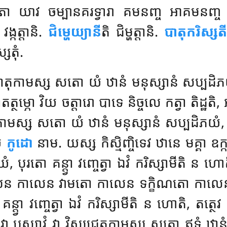
ោ យាវ ចម្បានគរទ្វារា គមនញ្ច អាគមនញ្ច 
 វង្កត្តានិ.
ជិម្ហេយ្យានី
តិ ជិម្ហត្តានិ.
បាតុករិស្សត
េតុំ.
ឋាតុកាមស្ស សតោ យំ ឋានំ មនុស្សានំ សប្បដិភយំ, 
ត្ថម្ភោ វិយ ចត្តារោ បាទេ និច្ចលេ កត្វា តិដ្ឋតិ
េតុកាមស្ស សតោ យំ ឋានំ មនុស្សានំ សប្បដិភយំ, បុ
យំ
កូដោ
នាម. យស្ស កិស្មិញ្ចិទេវ ឋានេ មគ្គា ឧក្កម
ោ គន្ត្វា វញ្ចេត្វា ឯវំ ករិស្សាមីតិ ន ហោតិ, តត្
ន កាលេន វាមតោ កាលេន ទក្ខិណតោ កាលេន ឧ
គន្ត្វា វញ្ចេត្វា ឯវំ ករិស្សាមីតិ ន ហោតិ, 
វា បស្សាវំ វា វិស្សជ្ជេតុកាមស្ស សតោ ឥទំ ឋានំ