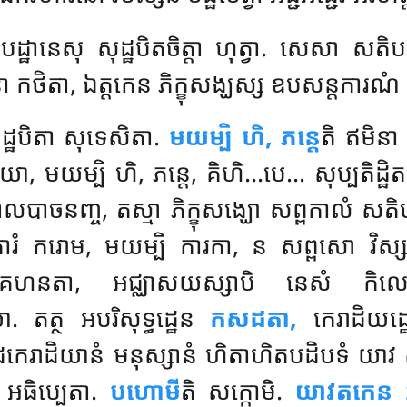
ដ្ឋានេសុ សុដ្ឋបិតចិត្តា ហុត្វា. សេសា សតិបដ
 កថិតា, ឯត្តកេន ភិក្ខុសង្ឃស្ស ឧបសន្តការណំ
ដ្ឋបិតា សុទេសិតា.
មយម្បិ ហិ, ភន្តេ
តិ ឥមិន
ាយោ, មយម្បិ ហិ, ភន្តេ, គិហិ…បេ… សុប្បតិដ្ឋិ
ផាលបាចនញ្ច, តស្មា ភិក្ខុសង្ឃោ សព្ពកាលំ 
ំ ករោម, មយម្បិ ការកា, ន សព្ពសោ វិស្សដ្ឋ
គហនតា, អជ្ឈាសយស្សាបិ នេសំ កិល
តត្ថ អបរិសុទ្ធដ្ឋេន
កសដតា,
កេរាដិយដ្
រាដិយានំ មនុស្សានំ ហិតាហិតបដិបទំ យាវ សុ
 អធិប្បេតា.
បហោមី
តិ សក្កោមិ.
យាវតកេន អ