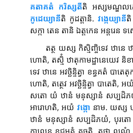
គតាគតំ ករិស្សតី
តិ អស្សមណ្ឌលត
កូដេយ្យានី
តិ កូដត្តានិ.
វង្កេយ្យានី
តិ
សក្កា តេន តានិ ឯត្តកេន អន្តរេន ទស្ស
តត្ថ យស្ស កិស្មិញ្ចិទេវ ឋានេ 
ហោតិ, តស្មិំ ឋាតុកាមដ្ឋានេយេវ និខាត
ទេវ ឋានេ អវច្ឆិន្ទិត្វា ខន្ធគតំ បាត
ហោតិ, តត្ថេវ អវច្ឆិន្ទិត្វា បាតេតិ, អ
សតោ យំ ឋានំ មនុស្សានំ សប្បដិភយំ, បុរត
អារោហតិ, អយំ
វង្កោ
នាម. យស្ស ប
ឋានំ មនុស្សានំ សប្បដិភយំ, បុរតោ 
កាលេន ឧជុមគ្គំ គច្ឆតិ, តថា លណ្ឌំ 