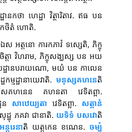
្ឋានកថា ហេដ្ឋា វិត្ថារិតាវ. ឥធ បន
 កថិតំ ហោតិ.
ា ឯស អត្តនោ
ការកភាវំ ទស្សេតិ, ភិក្ខុ
តចិត្តា វិហរាម, ភិក្ខុសង្ឃស្ស បន អយ
សតិបដ្ឋានបរាយណោ, មយំ
បន កាលេន
កម្មដ្ឋានាយេវាតិ.
មនុស្សគហនេ
តិ
េសគហនេន គហនតា វេទិតព្ពា.
ឋេន
សាឋេយ្យតា
វេទិតព្ពា.
សត្តានំ
ដ្ឋុ ភគវា ជានាតិ.
យទិទំ បសវោ
តិ
ន្តរេនា
តិ យត្តកេន ខណេន.
ចម្បំ