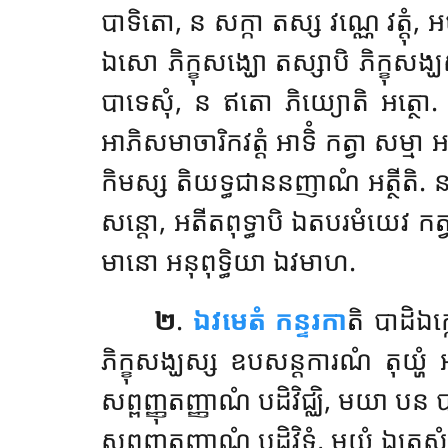
បាទិតោ, ន សក្កា តស្ស វណ្ណេ វត្តុំ, អ
ឯសោ ភិក្ខុសង្ឃោ
តស្សាបិ ភិក្ខុស
បាទេសុំ, ន ឥតោ ភិយ្យោតិ អត្ថោ.
អាភិសមាចារិកវត្តំ អាទិំ កត្វា សម្
កិមស្ស តិយទ្ធជាននញាណំ អត្ថីតិ. ន
សន្តោ, អតីតពុទ្ធាបិ ឯតបរមំយេវ កត្វា
មានោ អនុពុទ្ធិយា ឯវមាហ.
២
.
ឯវមេតំ កន្ទរកា
តិ បាដិឯក្
ភិក្ខុសង្ឃស្ស ឧបសន្តការណំ តុយ្ហំ
សព្ពញ្ញុតញ្ញាណំ បដិវិជ្ឈិ, មយា បន ប
សព្ពញ្ញុតញ្ញាណំ បដិវិទ្ធំ, មយ្ហំ ឯត