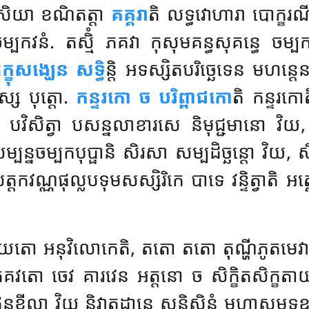
េសិយា ខណិតត្តា
គគ្គរា
តិ លទ្ធវោហារា បោក្ខរណី
ម្បកវនំ. តស្មិំ ភគវា កុសុមគន្ធសុគន្ធេ ចម្
្ខុសង្ឃេន សទ្ធិ
ន្តិ អទស្សិតបរិច្ឆេទេន មហន្តេន
ស្ស បុត្តោ.
កន្ទរកោ
ច បរិព្ពាជកោ
តិ កន្ទរក
តរំ បវិសិត្វា បសន្នលាខារសេ និមុជ្ជមានោ វិយ, ស
ន្នចម្បកបុប្ផានិ សិរសា សម្បដិច្ឆន្តោ វិយ, សិ
វណ្ណផុល្លបទុមសស្សិរិកេ បាទេ វន្ទិត្វាតិ អត
យតោ អនុវិលោកេតិ, តតោ តតោ តុណ្ហីភូតមេវាតិ អ
ថិ, សព្ពេ ភគវតោ ចេវ គារវេន អត្តនោ ច សិក្ខិតសិក
ឥន្ទខីលា វិយ និវាតដ្ឋានេ សន្និសិន្នំ មហាសមុ