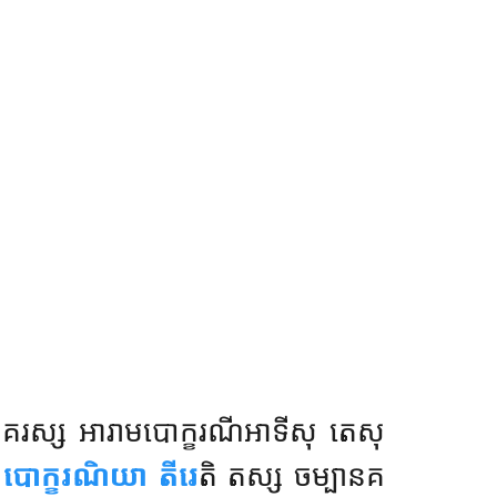
 នគរស្ស អារាមបោក្ខរណីអាទីសុ តេសុ
 បោក្ខរណិយា តីរេ
តិ តស្ស ចម្បានគ