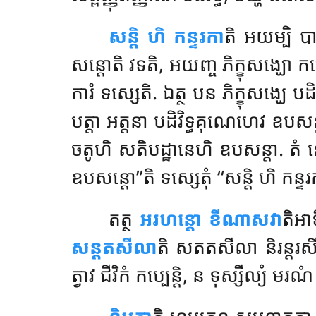
សន្តិ ហិ កន្ទរកា
តិ អយម្បិ ប
សន្តោតិ វទតិ, អយញ្ច ភិក្ខុសង្ឃោ ក
ការំ ទស្សេតិ. ឯត្ថ បន ភិក្ខុសង្ឃេ បដិប
បត្តា អត្តនា បដិវិទ្ធគុណេហេវ ឧប
ចតូហិ សតិបដ្ឋានេហិ ឧបសន្តា. តំ 
ឧបសន្តោ’’តិ ទស្សេតុំ ‘‘សន្តិ ហិ កន្ទ
តត្ថ
អរហន្តោ ខីណាសវា
តិអាទ
សន្តតសីលា
តិ សតតសីលា និរន្តរ
ត្វាវ ជីវិកំ កប្បេន្តិ, ន ទុស្សីល្យំ មរ