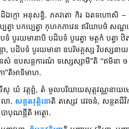
ាដិឯក្កោ អនុសន្ធិ. ភគវតោ កិរ ឯតទហោសិ – ‘‘អ
ប្បេត្វា បកប្បេត្វា កុហកភាវេន ឥរិយាបថំ សណ្ឋ
ទំ បូរយមានាបិ បដិបទំ បូរេត្វា មត្ថកំ បត្វា ឋិតភិក្
សន្តា, បដិបទំ បូរយមានា ឧបរិមគ្គស្ស វិបស្សន
នេសំ ឧបសន្តការណំ ទស្សេស្សាមី’’តិ ‘‘ឥមិនា 
រកា’’តិអាទិមាហ.
ីសុ យំ វត្តព្ពំ, តំ មូលបរិយាយសុត្តវណ្ណនាយមេវ វុ
សីលា.
សន្តតវុត្តិនោ
តិ
តស្សេវ
វេវចនំ, សន្តតជីវ
ណំ បាបុណន្តីតិ អត្ថោ.