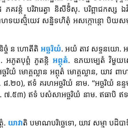
 ភគវន្តំ បរិវារេត្វា និសីទិំសុ. បរិព្ពាជកស្ស ឯវ
្តោហទយស្មិំយេវ សន្និទហិតុំ អសក្កោន្តោ បិយស
និច្ចំ ន ហោតីតិ
អច្ឆរិយំ
. អយំ តាវ សទ្ទនយោ. 
ោ. អភូតបុព្ពំ ភូតន្តិ
អព្ភុតំ
. ឧភយម្បេតំ វិម្ហយស
្ថ អច្ឆរិយំ មោគ្គល្លាន អព្ភុតំ មោគ្គល្លាន
.២០), ឥទំ គរហអច្ឆរិយំ នាម. ‘‘អច្ឆរិយំ នន្ទ
. និ. ៧.៥៣) ឥទំ បសំសាអច្ឆរិយំ នាម. ឥធាបិ ឥទ
្តំ.
យាវា
តិ បមាណបរិច្ឆេទោ, យាវ សម្មា បដិប