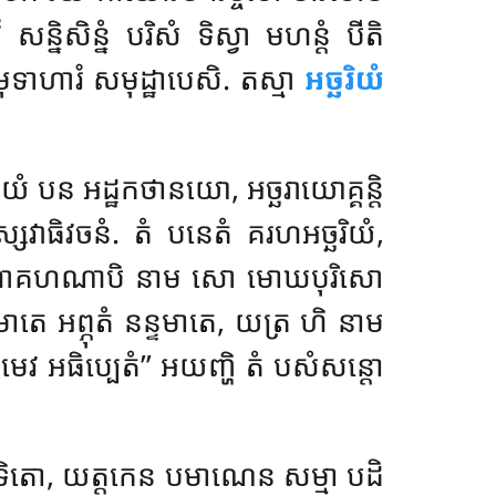
ំ សន្និសិន្នំ បរិសំ ទិស្វា មហន្តំ បីតិ
មុទាហារំ សមុដ្ឋាបេសិ. តស្មា
អច្ឆរិយំ
អយំ បន អដ្ឋកថានយោ
, អច្ឆរាយោគ្គន្តិ
្សេវាធិវចនំ. តំ បនេតំ គរហអច្ឆរិយំ,
, យាវ ពាហាគហណាបិ នាម សោ មោឃបុរិសោ
មាតេ អព្ភុតំ នន្ទមាតេ, យត្រ ហិ នាម
មេវ អធិប្បេតំ’’ អយញ្ហិ តំ បសំសន្តោ
ាទិតោ, យត្តកេន បមាណេន សម្មា បដិ