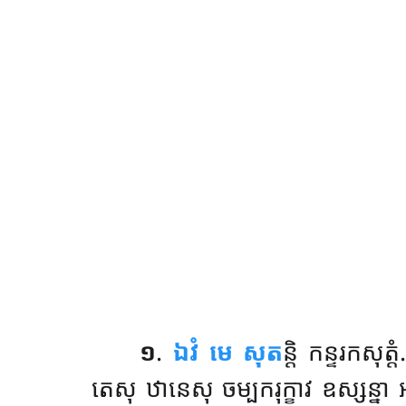
១
.
ឯវំ
មេ សុត
ន្តិ កន្ទរកសុត្ត
តេសុ ឋានេសុ ចម្បករុក្ខាវ ឧស្សន្ន