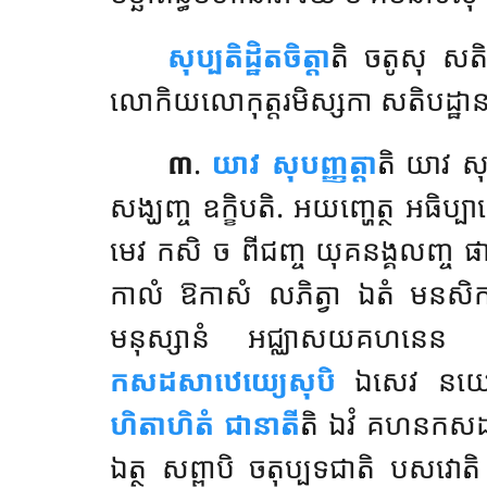
សុប្បតិដ្ឋិតចិត្តា
តិ ចតូសុ សតិប
លោកិយលោកុត្តរមិស្សកា សតិបដ្ឋានា
៣
.
យាវ សុបញ្ញត្តា
តិ យាវ សុ
សង្ឃញ្ច ឧក្ខិបតិ. អយញ្ហេត្ថ អធិប្ប
មេវ កសិ ច ពីជញ្ច យុគនង្គលញ្ច 
កាលំ ឱកាសំ លភិត្វា ឯតំ មនសិការ
មនុស្សានំ អជ្ឈាសយគហនេន 
កសដសាឋេយ្យេសុបិ
ឯសេវ នយោ. 
ហិតាហិតំ ជានាតី
តិ ឯវំ គហនកសដកេ
ឯត្ថ សព្ពាបិ ចតុប្បទជាតិ បសវោតិ