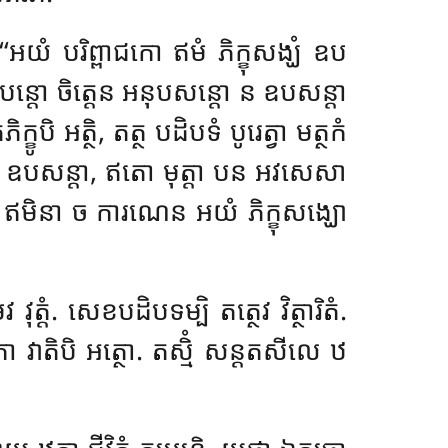
យំ បរិព្ពាជកោ ឥមំ ភិក្ខុសង្ឃំ ឧប
បេន្តោ ចិត្តេន អនុបសន្តោ ន ឧបសន្តា
ខូបិ អត្ថិ, តត្ថ បដិបទំ បូរេត្វា មត្ថកំ
ាយ ឧបសន្តា, ឥតោ មុត្តា បន អវសេសា
ច ឥមិនា ច ការណេន អយំ ភិក្ខុសង្ឃោ
ត្តំ. សេខបដិបទម្បិ តត្ថេវ វិត្ថារិតំ.
ិកា វាតិបិ អត្ថោ. តស្មិំ សន្តតសីលេ ឋ