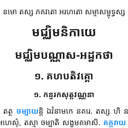
នមោ តស្ស ភគវតោ អរហតោ សម្មាសម្ពុទ្ធស្ស
មជ្ឈិមនិកាយេ
មជ្ឈិមបណ្ណាស-អដ្ឋកថា
១. គហបតិវគ្គោ
១. កន្ទរកសុត្តវណ្ណនា
ំ. តត្ថ
ចម្បាយ
ន្តិ ឯវំនាមកេ នគរេ. តស្ស ហិ
ា អហេសុំ, តស្មា ចម្បាតិ សង្ខមគមាសិ.
គគ្គរាយ