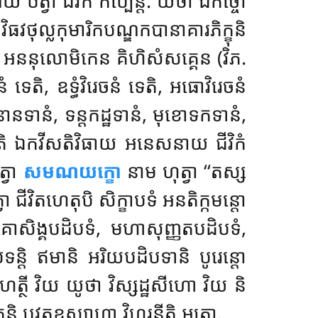
ាយ ឋត្វា ជីវិកំ កប្បេន្តិ. យថា ឯកច្ចោ
ុល្លកុមារិកបណ្ឌកបានាគារភិក្ខុនិ
ិ អននុលោមិកេន គិហិសំសគ្គេន (វិភ.
 ទេតិ, ឧទ្ធំវិរេចនំ ទេតិ, អធោវិរេចនំ
ិនានទានំ, ទន្តកដ្ឋទានំ, មុខោទកទានំ,
រោតីតិ ឯកវីសតិវិធាយ អនេសនាយ ជីវិកំ
ត្វា
សមណយក្ខោ
នាម ហុត្វា ‘‘តស្ស
វា ជីវិតហេតុបិ សិក្ខាបទំ អនតិក្កមន្តោ
គោសិង្គបដិបទំ, មហាសុញ្ញតបដិបទំ,
្តិ ឥមានិ អរិយបដិបទានិ បូរេន្តោ
ហត្ថី វិយ យូថា វិស្សដ្ឋសីហោ វិយ និ
តិ បវត្តឧស្សាហា វិហរន្តីតិ អត្ថោ.