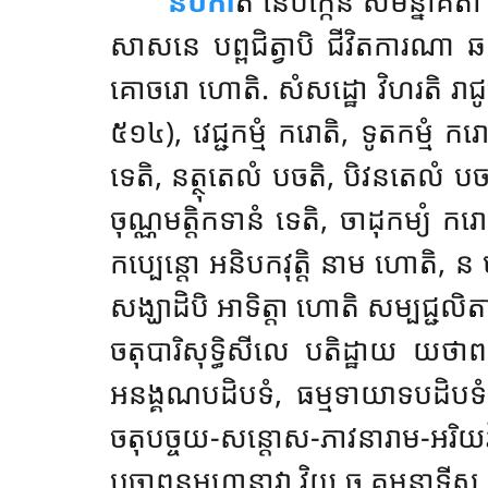
និបកា
តិ នេបក្កេន សមន្នាគតា 
សាសនេ បព្ពជិត្វាបិ
ជីវិតការណា ឆស
គោចរោ ហោតិ. សំសដ្ឋោ វិហរតិ រាជូ
៥១៤), វេជ្ជកម្មំ ករោតិ, ទូតកម្មំ ករ
ទេតិ, នត្ថុតេលំ បចតិ, បិវនតេលំ បចត
ចុណ្ណមត្តិកទានំ ទេតិ, ចាដុកម្យំ ក
កប្បេន្តោ អនិបកវុត្តិ នាម ហោតិ, ន 
សង្ឃាដិបិ អាទិត្តា ហោតិ សម្បជ្ជលិតា’
ចតុបារិសុទ្ធិសីលេ បតិដ្ឋាយ យថាពលំ
អនង្គណបដិបទំ, ធម្មទាយាទបដិបទំ, 
ចតុបច្ចយ-សន្តោស-ភាវនារាម-អរិយវំសប
បច្ឆាពន្ធមហានាវា វិយ ច គមនាទីសុ ឯកវិ