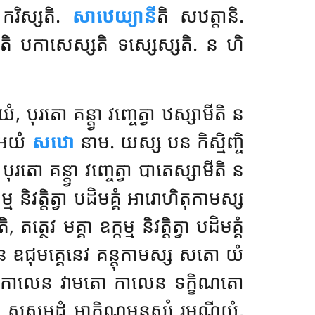
ករិស្សតិ.
សាឋេយ្យានី
តិ សឋត្តានិ.
ី
តិ បកាសេស្សតិ ទស្សេស្សតិ. ន ហិ
បុរតោ គន្ត្វា វញ្ចេត្វា ឋស្សាមីតិ ន
, អយំ
សឋោ
នាម. យស្ស បន កិស្មិញ្ចិ
រតោ គន្ត្វា វញ្ចេត្វា បាតេស្សាមីតិ ន
្ម និវត្តិត្វា បដិមគ្គំ អារោហិតុកាមស្ស
ថេវ មគ្គា ឧក្កម្ម និវត្តិត្វា បដិមគ្គំ
ជុមគ្គេនេវ គន្តុកាមស្ស សតោ យំ
តត្ថេវ កាលេន វាមតោ កាលេន ទក្ខិណតោ
 សុសម្មដ្ឋំ អាកិណ្ណមនុស្សំ រមណីយំ,