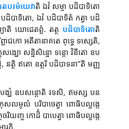
ឯតបរមំយេវា
តិ ឯវំ សម្មា បដិបាទិតោ
ិបាទិតោ, ឯវំ បដិបាទិតំ កត្វា បដិ
យោតិ យោជេតព្ពំ. តត្ថ
បដិបាទិតោ
តិ
រិព្ពាជកោ
អតីតានាគតេ ពុទ្ធេ ទស្សេតិ,
ខុសង្ឃោ សន្និសិន្នោ ទន្តោ វិនីតោ ឧប
, នត្ថិ ឥតោ ឧត្តរិ បដិបាទនា’’តិ មញ្ញ
ភិក្ខុសង្ឃំ ឧបសន្តោតិ វទសិ, ឥមស្ស បន
កុសលមូលំ បរិបាចេត្វា ពោធិបល្លង្កេ
ថចរិយញ្ច កោដិំ បាបេត្វា ពោធិបល្លង្កេ
អារភិ.