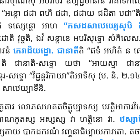
ានារម្មណេសុ អបរាបរំ ឧប្បជ្ជមានានំ រាគាទិក
្តោ ជដា ពហិ ជដា, ជដាយ ជដិតា បជា’’តិ (
ិ ទស្សេន្តោ អាហ
‘‘កសដសាឋេយ្យេសុបិ
ិ វុច្ចតិ, ឯវំ សន្តានេ អបរិសុទ្ធោ សំកិល
ាវនំ
កេរាដិយដ្ឋោ. ជានាតី
តិ ‘‘ឥទំ អហិតំ ន សេវិ
តិ ជានាតិ-សទ្ទោ យថា ‘‘អាយស្មា ជានា
តរ-សទ្ទោ ‘‘វិជ្ជន្តរិកាយា’’តិអាទីសុ (ម. និ.
ិ សាឋេយ្យាទីនិ.
ខភូតាវ លោភសហគតចិត្តុប្បាទស្ស បវត្តិអាការវិស
បាណភូតស្ស អស្សស្ស វា ហត្ថិនោ វា.
ឋស្សា
្យតាយ បាកដករណំ វញ្ចនាធិប្បាយភាវតោ. តថ