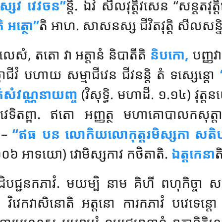
ស្សេវ វេវចន’’
ន្តិ. ឯវំ សីលវុត្តិវសេន ‘‘សន្តតវុត
ិ អត្ថោ’’
តិ អាហ. សាសនស្ស ជីវិតវុត្តិ សីលសន្
េសំ, តតោ វា អត្តានំ និបាតីតិ
និបកោ,
បញ្ញវ
ច្ឆាជីវំ បហាយ សម្មាជីវេន ជីវនន្តិ តំ ទស្សេន្តោ
តំសំវណ្ណនាយញ្ច
(វិសុទ្ធិ. មហាដី. ១.១៤) វុត្
ន វេទិតព្ពា. ឥតោ អញ្ញត្ថ មហាគោបាលកសុត
ហ –
‘‘ឥធ បន លោកិយលោកុត្តរមិស្សកា សតិបដ្
១០៦ អាទយោ) វោមិស្សកាវ កថិតាតិ.
ឯត្តកេនា
ត
បដិបជ្ជនកភាវំ. មយម្បិ នាម គិហី ពហុកិច្ច
ំ បន វិវេកវាសិនោតិ អត្តនោ ការកភាវំ បវេទេន្ត