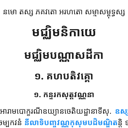
នមោ តស្ស ភគវតោ អរហតោ សម្មាសម្ពុទ្ធស្ស
មជ្ឈិមនិកាយេ
មជ្ឈិមបណ្ណាសដីកា
១. គហបតិវគ្គោ
១. កន្ទរកសុត្តវណ្ណនា
ិ
អារាមបោក្ខរណីឧយ្យានចេតិយដ្ឋានាទីសុ.
ឧស្ស
ំ ចម្បកវនំ
នីលាទិបញ្ចវណ្ណកុសុមបដិមណ្ឌិត
ន្តិ