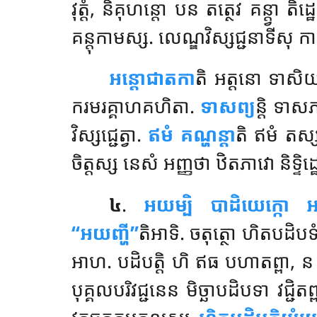
វុត្តំ, និគុហន្តោ បន តត្ថេវ គន្ត្
គន្តុកាមស្ស. លេណ្ឌវិស្សជ្ជនាទីសុ កា
អន្តោជាតកា
តិ អត្តនោ ទាសិយា 
ករមរគ្គាហគហិតា.
ទាសព្យ
ន្តិ ទាសភ
វិស្សជ្ជេត្វា.
ឥមំ
គណ្ហន្តា
តិ ឥមំ តស្
ចិត្តស្ស នេសំ អញ្ញថា ឋិតភាវោ និទ្ទិដ្ឋ
៤
.
អយម្បិ បាដិយេក្កោ អន
‘‘អយញ្ហី’’
តិអាទិ. ចតុត្ថោ ហិតបដិបទ
អាហ. បដិបត្តិ ហិ ឥធ បហាតព្ពា, ន បុគ្
បុគ្គលបរិវជ្ជនេន មិច្ឆាបដិបទា វជ្ជិ