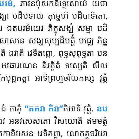
រមំ,
ភាវនបុំសកនិទ្ទេសោយំ យថា
ខុសង្ឃោ បដិបទាយ តុម្ហេហិ បដិបាទិតោ,
 ឯតបរមំយេវ ភិក្ខុសង្ឃំ សម្មា បដិ
 សាសនេ សង្ឃសុប្បដិបត្តិំ មជ្ឈេ ភិន្ន
ឯវាតិ វេទិតព្ពោ, ពុទ្ធសុពុទ្ធតា បន
អវធារណេន និវត្តិតំ ទស្សេតិ សីល
ពកត្តា អាទិព្រហ្មចរិយកស្ស វុត្តំ
កដំ កាតុំ
‘‘ភគវា កិរា’’
តិអាទិ វុត្តំ.
ឧប
ានំ ឯវ អនវសេសតោ វិសយោតិ ឥមមត្ថំ
កជាតកាទិវសេន វេទិតព្ពា, លោកត្ថចរិយា