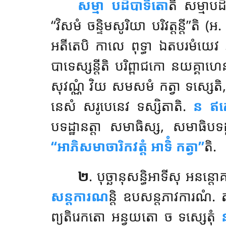
សម្មា បដិបាទិតោ
តិ សម្មា
‘‘វិសមំ ចន្ទិមសូរិយា បរិវត្តន្តី’’
អតីតេបិ កាលេ ពុទ្ធា ឯតបរមំយេវ ភ
បាទេស្សន្តីតិ បរិព្ពាជកោ នយគ្គាហេន 
សុវណ្ណំ វិយ សមសមំ កត្វា ទស្សេតិ, 
នេសំ សរូបេនេវ ទស្សិតាតិ.
ន ឥត
បទដ្ឋានត្តា សមាធិស្ស, សមាធិបទដ្
‘‘អាភិសមាចារិកវត្តំ អាទិំ កត្វា’’
តិ.
២
. បុច្ឆានុសន្ធិអាទីសុ អនន្តោ
សន្តការណ
ន្តិ ឧបសន្តភាវការណំ.
ព្យតិរេកតោ អន្វយតោ ច ទស្សេតុំ