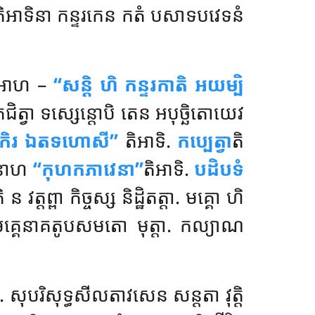
តិអាទិនា កន្ទរកេន កតំ បសាទបវេទនំ
តា អាហ –
‘‘សន្តិ ហិ កន្ទរកាតិ អយម្បិ
ភជិត្វា ទស្សេន្តោបិ តេន អបុច្ឆិតោយេវ
កិរ ឯតទហោសី’’
តិអាទិ.
កប្បេត្វា
តិ
េនាហ
‘‘កុហកភាវេនា’’
តិអាទិ.
បដិបទំ
ត្តព្ពា កិច្ចស្ស និដ្ឋិតត្តា. មគ្គោ ហិ
មគ្គេនាគតូបសមតោ មុត្តា. កល្យាណ
សុបរិសុទ្ធសីលតាវសេន សន្តតា វុត្តិ