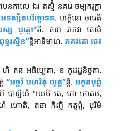
បនកាលេ ឯវ តស្មិំ នគរេ ចម្បករុក្ខា
ំ
អទស្សិតបរិច្ឆេទេន
. ហត្ថិនោ ចារេតិ
យស្ស បុត្តោ’’
តិ. តទា ភគវា តេសំ
ទ្ធរស្មីន’’
ន្តិអាទិមាហ.
ភគវតោ ចេវ
ហិ ឥធ អធិប្បេតា, ន កូដដ្ឋនិច្ចតា.
្តំ
‘‘អច្ឆរំ បហរិតុំ យុត្ត’’
ន្តិ.
អភូតបុព្ពំ
តថា ហិ បាឡិយំ ‘‘យេបិ តេ, ភោ គោតម,
វហំ ហោតិ, តថា កិញ្ចិ កត្តព្ពំ, បុរិមំ