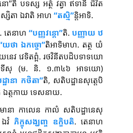
្តិនោ’’តិ បទស្ស អត្ថំ វត្វា ឥទានិ ជីវិត
និស្សិតា ឯវាតិ អាហ
‘‘តស្មិ’’
ន្តិអាទិ.
ា. តេនាហ
‘‘បញ្ញវន្តោ’’
តិ.
បញ្ញាយ ឋ
‘‘យថា ឯកច្ចោ’’
តិអាទិមាហ. តត្ថ យំ
តនយេនេវ វេទិតព្ពំ. រថវិនីតបដិបទាទយោ
្តាទីសុ (ម. និ. ១.៣៤៦ អាទយោ)
ឋានា កថិតា’’
តិ, សតិបដ្ឋានសុត្តេបិ
ិ ឯត្តកាយ ទេសនាយ.
ា សមានា កាលេន កាលំ សតិបដ្ឋានេសុ
ោ ឯវំ
ភិក្ខុសង្ឃញ្ច ឧក្ខិបតិ
. តេនាហ