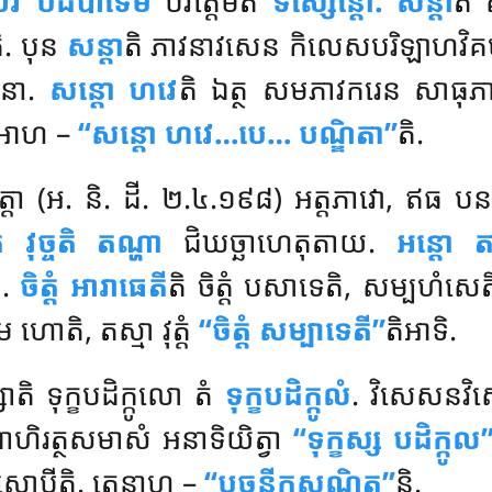
េវ បដិបាទេមិ
បវត្តេមីតិ
ទស្សេន្តោ. សន្តា
តិ 
ិ. បុន
សន្តា
តិ ភាវនាវសេន កិលេសបរិឡាហវិគ
ជនា.
សន្តោ ហវេ
តិ ឯត្ថ សមភាវករេន សាធុភា
តិ អាហ –
‘‘សន្តោ ហវេ…បេ… បណ្ឌិតា’’
តិ.
្តា (អ. និ. ដី. ២.៤.១៩៨) អត្តភាវោ, ឥធ 
ំ វុច្ចតិ តណ្ហា
ជិឃច្ឆាហេតុតាយ.
អន្តោ 
ំ.
ចិត្តំ អារាធេតី
តិ ចិត្តំ បសាទេតិ, សម្បហំសេត
ហោតិ, តស្មា វុត្តំ
‘‘ចិត្តំ សម្បាទេតី’’
តិអាទិ.
ស្សាតិ ទុក្ខបដិក្កូលោ តំ
ទុក្ខបដិក្កូលំ
. វិសេសនវិស
ពាហិរត្ថសមាសំ អនាទិយិត្វា
‘‘ទុក្ខស្ស បដិក្កូល’
 បុរិសោបីតិ. តេនាហ –
‘‘បច្ចនីកសណ្ឋិត’’
ន្តិ.