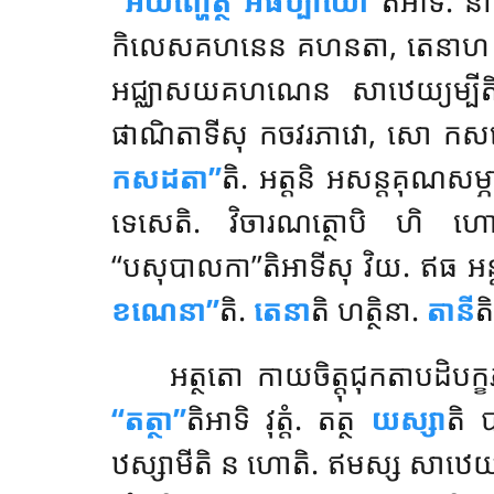
‘‘អយញ្ហេត្ថ អធិប្បាយោ’’
តិអាទិ. ន
កិលេសគហនេន គហនតា, តេនាហ ‘‘អន
អជ្ឈាសយគហណេន សាឋេយ្យម្បីត
ផាណិតាទីសុ កចវរភាវោ,
សោ កសដោត
កសដតា’’
តិ. អត្តនិ អសន្តគុណសម្ភ
ទេសេតិ. វិចារណត្ថោបិ ហិ ហោ
‘‘បសុបាលកា’’តិអាទីសុ វិយ. ឥធ អន្
ខណេនា’’
តិ.
តេនា
តិ ហត្ថិនា.
តានី
ត
អត្ថតោ កាយចិត្តុជុកតាបដិបក្
‘‘តត្ថា’’
តិអាទិ វុត្តំ. តត្ថ
យស្សា
តិ 
ឋស្សាមីតិ ន ហោតិ. ឥមស្ស សាឋេយ