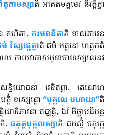
ហិតុកាមស្សា
តិ អាគតមគ្គមេវ និវត្តិត្វា
វេន គហិតា.
ករមរានីតា
តិ ទាសភាវេន
មំ វិស្សជ្ជេត្វា
តិ ឥមំ អត្តនោ ហត្ថគតំ
មុខកាលេ កាយវាចាសមុទាចារទស្សនេនេវ
ុសន្ធិយោជនា វេទិតព្ពា. តេនេវាហ
្តិំ ទស្សេន្តោ
‘‘បុគ្គលេ បហាយា’’
តិ
យាទិភាវនា ឥជ្ឈន្តិ, ឯវំ មិច្ឆាបដិបន្ន
តិ.
ចតុត្ថបុគ្គលស្សា
តិ ឥមស្មិំ ចតុក្កេ