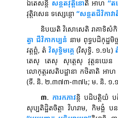
ឯតេសន្តិ
សន្តតវុត្តិនោ
តិ អាហ
‘‘ត
វុត្តិវសេន ទស្សេន្តោ
‘‘សន្តតជីវិកាវាត
និបយតិ វិសោសេតិ រាគាទិសំកិល
ត្វា ជីវិកាកប្បនំ
នាម ពុទ្ធបដិកុដ្ឋមិ
វត្តព្ពំ, តំ
វិសុទ្ធិមគ្គេ
(វិសុទ្ធិ. ១.១៤)
តេសុ តេសុ សុត្តេសុ វុត្តនយេ
លោកុត្តរសតិបដ្ឋានា កថិតាតិ អា
(ទី. និ. ២.៣៧៣-៣៧៤; ម. និ. ១.
៣
.
ការកភាវ
ន្តិ
បដិបត្តិយំ 
សុប្បតិដ្ឋិតចិត្តា វិហរាម, កិមង្គ