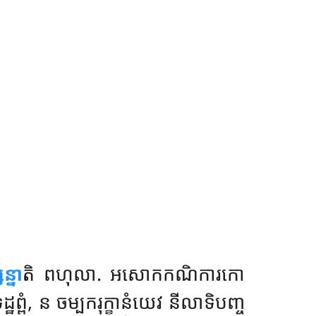
ន្នា
តិ ពហុលា. អសោកកណិការកោ
 ទដ្ឋព្ពំ, ន ចម្បករុក្ខានំយេវ នីលាទិបញ្ច