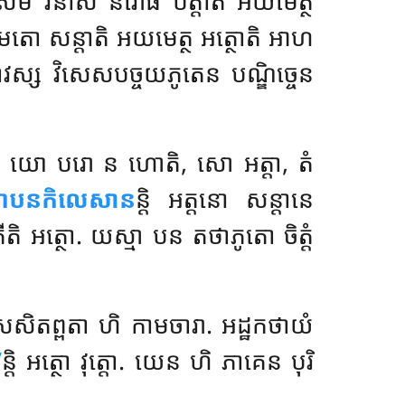
សមំ វិនាសំ និរោធំ បត្តាតិ អយមេត្ថ
មតោ សន្តាតិ
អយមេត្ថ អត្ថោតិ អាហ
វស្ស វិសេសបច្ចយភូតេន បណ្ឌិច្ចេន
បន យោ បរោ ន ហោតិ, សោ អត្តា, តំ
តាបនកិលេសាន
ន្តិ អត្តនោ សន្តានេ
ីតិ អត្ថោ. យស្មា បន តថាភូតោ ចិត្តំ
េសិតព្ពតា ហិ កាមចារា. អដ្ឋកថាយំ
’
ន្តិ អត្ថោ វុត្តោ. យេន ហិ ភាគេន បុរិ