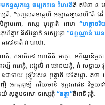
មគន្ធសុគន្ធេ ចម្បកវនេ វិហរតី
តិ ឥមិនា ន មា
សេតិ. ‘‘បញ្ចសតមត្តេហិ អឌ្ឍតេឡសេហី’’តិ ឯវ
ំ សិក្ខាបកោ, តស្ស បុត្តោតិ អាហ
‘‘ហត្ថាចរិ
គុហិត្វាវ និសិន្នោតិ ទស្សេន្តោ
‘‘ឆព្ពណ្ណានំ ឃនពុ
 គារវេនាតិ វា បាឋោ.
ោតិ, កទាចិទេវ ហោតីតិ អត្ថោ. អភិណ្ហនិច្ចតា 
រម្បិ ករោន្តិ, អង្គុលិំ វា ផោដយន្តិ, តំ សន្ធាយ វុត
េន ឧបាទាយ រុឡ្ហីវសេន វុត្តោតិ វេទិតព្ពោ. 
កិញ្ចិ អកត្តព្ពម្បិ ករិយមានំ ទុក្ករភាវេន វិម្ហយា
ទុភយំ សុត្តបទសោ ទស្សេតុំ
‘‘តត្ថា’’
តិអាទិ វុត្តំ.