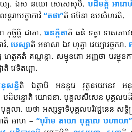
វា តិដ្ឋេយ្យ. ឯស នយោ សេសេសុបិ.
បដិមគ្គំ អារោ
លន្តរាបេក្ខាភាវំ
‘‘តថា’’
តិ ឥមិនា ឧបសំហរតិ.
កុច្ឆិម្ហិ ជាតា.
ធនក្កីតា
តិ ធនំ ទត្វា ទាសភា
ាវំ.
បេស្សា
តិ អទាសា ឯវ ហុត្វា វេយ្យាវច្ចករា.
ឥ
ស ហត្ថគតំ គណ្ហន្តា. សម្មុខតោ អញ្ញថា បរម្
ោតិ វេទិតព្ពោ.
ុសន្ធី
តិ ឯត្ថាបិ អនន្តរេ វុត្តនយេនេវ អន
ំ បដិបន្នោតិ យោជនា. បុគ្គលសីសេន បុគ្គលបដិបត
គលា. យថា អស្សទ្ធាទិបុគ្គលបរិវជ្ជនេន សទ្ធិន្ទ្រិ
តព្ពាតិ អាហ –
‘‘បុរិមេ តយោ បុគ្គលេ បហាយា’’