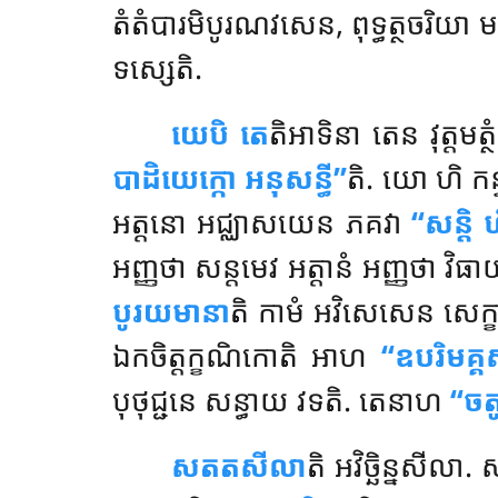
តំតំបារមិបូរណវសេន, ពុទ្ធត្ថចរិ
ទស្សេតិ.
យេបិ តេ
តិអាទិនា តេន វុត្តមត្
បាដិយេក្កោ អនុសន្ធី’’
តិ
. យោ ហិ កន្ទ
អត្តនោ អជ្ឈាសយេន ភគវា
‘‘សន្តិ ហ
អញ្ញថា សន្តមេវ អត្តានំ អញ្ញថា វិធ
បូរយមានា
តិ កាមំ អវិសេសេន សេក្ខា វ
ឯកចិត្តក្ខណិកោតិ អាហ
‘‘ឧបរិមគ្
បុថុជ្ជនេ សន្ធាយ វទតិ. តេនាហ
‘‘ច
សតតសីលា
តិ អវិច្ឆិន្នសី