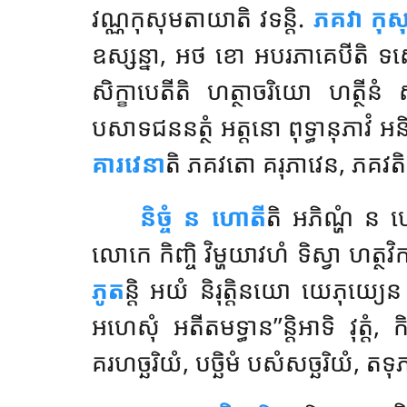
វណ្ណកុសុមតាយាតិ វទន្តិ.
ភគវា កុសុ
ឧស្សន្នា, អថ ខោ អបរភាគេបីតិ ទស្
សិក្ខាបេតីតិ ហត្ថាចរិយោ ហត្ថីន
បសាទជននត្ថំ អត្តនោ ពុទ្ធានុភាវំ អនិ
គារវេនា
តិ ភគវតោ គរុភាវេន, ភគវតិ
និច្ចំ
ន ហោតី
តិ អភិណ្ហំ ន ហ
លោកេ កិញ្ចិ វិម្ហយាវហំ ទិស្វា ហត្ថវិកា
ភូត
ន្តិ អយំ និរុត្តិនយោ យេភុយ្យ
អហេសុំ អតីតមទ្ធាន’’ន្តិអាទិ វុត្តំ, 
គរហច្ឆរិយំ, បច្ឆិមំ បសំសច្ឆរិយំ, ត