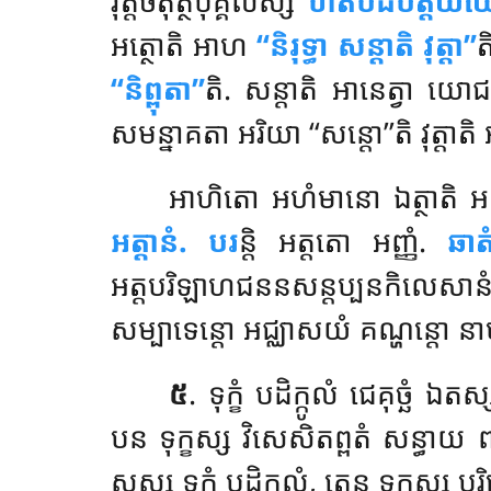
វុត្តចតុត្ថបុគ្គលស្ស
ហិតបដិបត្តិយំយ
អត្ថោតិ អាហ
‘‘និរុទ្ធា សន្តាតិ វុត្តា’’
ត
‘‘និព្ពុតា’’
តិ. សន្តាតិ អានេត្វា យោ
សមន្នាគតា អរិយា ‘‘សន្តោ’’តិ វុត្តា
អាហិតោ អហំមានោ ឯត្ថាតិ អត
អត្តានំ. បរ
ន្តិ អត្តតោ អញ្ញំ.
ឆាត
អត្តបរិឡាហជននសន្តប្បនកិលេសាន
សម្បាទេន្តោ អជ្ឈាសយំ គណ្ហន្តោ នាម 
៥
. ទុក្ខំ បដិក្កូលំ ជេគុច្ឆំ ឯត
បន ទុក្ខស្ស វិសេសិតព្ពតំ សន្ធាយ 
សស្ស ទុក្ខំ បដិក្កូលំ, តេន ទុក្ខស្ស