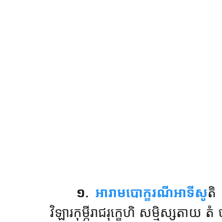
១
.
អារាមបោក្ខរណីអាទីសូ
ត
វិឡារកុម្ភីរាជរុក្ខេហិ សម្មិស្សតាយ ត