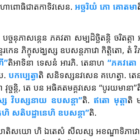
យា មហាពោធិជាតកាទិវសេន.
អច្ឆរិយំ ភោ គោតមា
ថំ បច្ចនុភាសន្តេន ភគវតា សម្បដិច្ឆិតន្តិ ចរិតត្
រកេន ភិក្ខុសង្ឃស្ស ឧបសន្តភាវោ កិត្តិតោ, តំ វិ
ី’’
តិអាទិនា ទេសនំ អារភិ. តេនាហ
‘‘ភគវតោ 
ាយ.
បកប្បេត្វា
តិ សនិទស្សនវសេន គហេត្វា. ត
ុច្ចន្តិ, តេ បន អធិគតមគ្គវសេន ‘‘បូរយមានា’’តិ ន វ
គស្ស វិបស្សនាយ ឧបសន្តា’’
តិ.
ឥតោ មុត្តា
តិ 
តូហិ សតិបដ្ឋានេហិ ឧបសន្តា’’
តិ.
លា. សាតិសយោ ហិ ឯតេសំ សីលស្ស អខណ្ឌាទិភាវោ. 