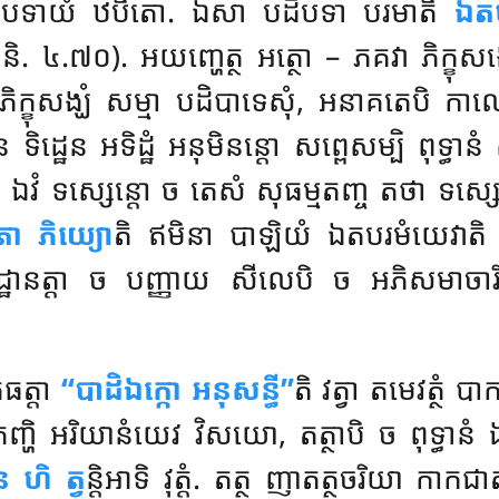
បដិបទាយំ ឋបិតោ. ឯសា បដិបទា បរមាតិ
ឯតប
តិ (អ. និ. ៤.៧០). អយញ្ហេត្ថ អត្ថោ – ភគវា ភិក្
ិក្ខុសង្ឃំ សម្មា បដិបាទេសុំ, អនាគតេបិ កាលេ
ទិដ្ឋេន អទិដ្ឋំ អនុមិនន្តោ សព្ពេសម្បិ ពុទ្ធានំ
ឯវំ ទស្សេន្តោ ច តេសំ សុធម្មតញ្ច តថា ទស្សេតិ 
ោ ភិយ្យោ
តិ ឥមិនា បាឡិយំ ឯតបរមំយេវាតិ 
ឋានត្តា ច បញ្ញាយ សីលេបិ ច អភិសមាចារិកបុព្
គធត្តា
‘‘បាដិឯក្កោ អនុសន្ធី’’
តិ វត្វា តមេវត្ថំ បា
 តញ្ហិ អរិយានំយេវ វិសយោ, តត្ថាបិ ច ពុទ្ធ
ន ហិ ត្វ
ន្តិអាទិ វុត្តំ. តត្ថ ញាតត្ថចរិយា កា