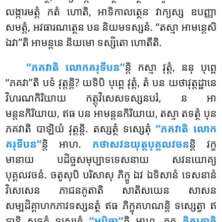
លង្ការមត្តំ កតំ ហោតិ, អាទិកាលត្ថេន វាក្យស្ស ឧបញ្ញា
សមត្តំ, អវធារណត្ថេន បន និយមទស្សនំ. ‘‘តស្មា អាមន្តេសិ
ឯវា’’តិ អាមន្តនេ និយមោ ទស្សិតោ ហោតីតិ.
‘‘ភគវាតិ លោកគរុទីបន’’
ន្តិ កស្មា វុត្តំ, ននុ បុព្ពេ
‘‘ភគវា’’តិ បទំ វុត្តន្តិ? យទិបិ បុព្ពេ វុត្តំ, តំ បន យថាវុត្តដ្ឋានេ
វិហរណកិរិយាយ កត្តុវិសេសទស្សនបរំ, ន អា
មន្តនកិរិយាយ, ឥធ បន អាមន្តនកិរិយាយ, តស្មា តទត្ថំ បុន
ភគវាតិ បាឡិយំ វុត្តន្តិ. តស្សត្ថំ ទស្សេតុំ
‘‘ភគវាតិ លោក
គរុទីបន’’
ន្តិ អាហ.
កថាសវនយុត្តបុគ្គលវចន
ន្តិ វក្ខ
មានាយ បដិច្ចសមុប្បាទទេសនាយ សវនយោគ្យ
បុគ្គលវចនំ. ចតូសុបិ បរិសាសុ ភិក្ខូ ឯវ ឯទិសានំ ទេសនានំ
វិសេសេន ភាជនភូតាតិ សាតិសយេន សាសន
សម្បដិគ្គាហកភាវទស្សនត្ថំ ឥធ ភិក្ខុគហណន្តិ ទស្សេត្វា ឥ
ទានិ សទ្ទត្ថំ ទស្សេតុំ
‘‘អបិចា’’
តិ អាហ. តត្ថ
ភិក្ខកោតិ