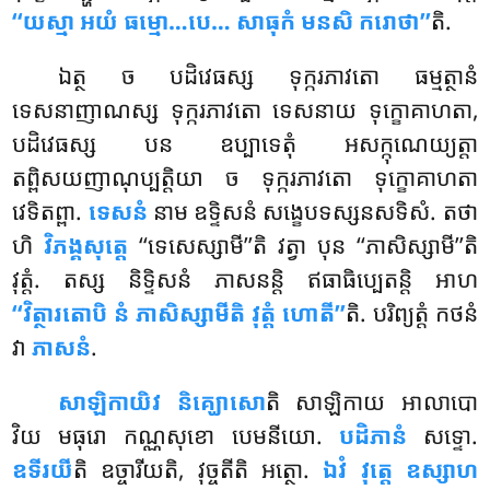
‘‘យស្មា អយំ ធម្មោ…បេ… សាធុកំ មនសិ ករោថា’’
តិ.
ឯត្ថ ច បដិវេធស្ស ទុក្ករភាវតោ ធម្មត្ថានំ
ទេសនាញាណស្ស ទុក្ករភាវតោ ទេសនាយ ទុក្ខោគាហតា,
បដិវេធស្ស បន ឧប្បាទេតុំ អសក្កុណេយ្យត្តា
តព្ពិសយញាណុប្បត្តិយា ច ទុក្ករភាវតោ ទុក្ខោគាហតា
វេទិតព្ពា.
ទេសនំ
នាម ឧទ្ទិសនំ សង្ខេបទស្សនសទិសំ. តថា
ហិ
វិភង្គសុត្តេ
‘‘ទេសេស្សាមី’’តិ វត្វា បុន ‘‘ភាសិស្សាមី’’តិ
វុត្តំ. តស្ស និទ្ទិសនំ ភាសនន្តិ ឥធាធិប្បេតន្តិ អាហ
‘‘វិត្ថារតោបិ នំ ភាសិស្សាមីតិ វុត្តំ ហោតី’’
តិ. បរិព្យត្តំ កថនំ
វា
ភាសនំ
.
សាឡិកាយិវ និគ្ឃោសោ
តិ សាឡិកាយ អាលាបោ
វិយ មធុរោ កណ្ណសុខោ បេមនីយោ.
បដិភានំ
សទ្ទោ.
ឧទីរយី
តិ ឧច្ចារីយតិ, វុច្ចតីតិ អត្ថោ.
ឯវំ វុត្តេ ឧស្សាហ