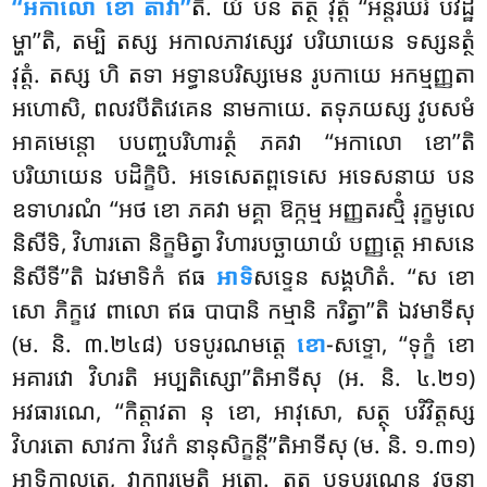
‘‘អកាលោ ខោ តាវា’’
តិ. យំ បន តត្ថ វុត្តំ ‘‘អន្តរឃរំ បវិដ្ឋ
ម្ហា’’តិ, តម្បិ តស្ស អកាលភាវស្សេវ បរិយាយេន ទស្សនត្ថំ
វុត្តំ. តស្ស ហិ តទា អទ្ធានបរិស្សមេន រូបកាយេ អកម្មញ្ញតា
អហោសិ, ពលវបីតិវេគេន នាមកាយេ. តទុភយស្ស វូបសមំ
អាគមេន្តោ បបញ្ចបរិហារត្ថំ ភគវា ‘‘អកាលោ ខោ’’តិ
បរិយាយេន បដិក្ខិបិ. អទេសេតព្ពទេសេ អទេសនាយ បន
ឧទាហរណំ ‘‘អថ ខោ ភគវា មគ្គា ឱក្កម្ម អញ្ញតរស្មិំ រុក្ខមូលេ
និសីទិ, វិហារតោ និក្ខមិត្វា វិហារបច្ឆាយាយំ បញ្ញត្តេ អាសនេ
និសីទី’’តិ ឯវមាទិកំ ឥធ
អាទិ
សទ្ទេន សង្គហិតំ. ‘‘ស ខោ
សោ ភិក្ខវេ ពាលោ ឥធ បាបានិ កម្មានិ ករិត្វា’’តិ ឯវមាទីសុ
(ម. និ. ៣.២៤៨) បទបូរណមត្តេ
ខោ
-សទ្ទោ, ‘‘ទុក្ខំ ខោ
អគារវោ វិហរតិ អប្បតិស្សោ’’តិអាទីសុ (អ. និ. ៤.២១)
អវធារណេ, ‘‘កិត្តាវតា នុ ខោ, អាវុសោ, សត្ថុ បវិវិត្តស្ស
វិហរតោ សាវកា វិវេកំ នានុសិក្ខន្តី’’តិអាទីសុ (ម. និ. ១.៣១)
អាទិកាលត្ថេ, វាក្យារម្ភេតិ អត្ថោ. តត្ថ បទបូរណេន វចនា