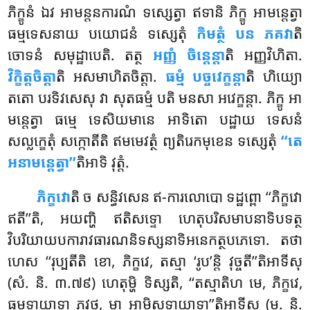
ភិក្ខូនំ ឯវ អាមន្តនការណំ ទស្សេត្វា ឥទានិ ភិក្ខូ អាមន្តេត្វា
ធម្មទេសនាយ បយោជនំ ទស្សេតុំ
កិមត្ថំ បន ភគវា
តិ
ចោទនំ សមុដ្ឋាបេតិ. តត្ថ
អញ្ញំ ចិន្តេន្តា
តិ អញ្ញវិហិតា.
វិក្ខិត្តចិត្តា
តិ អសមាហិតចិត្តា.
ធម្មំ បច្ចវេក្ខន្តា
តិ ហិយ្យោ
តតោ បរទិវសេសុ វា សុតធម្មំ បតិ មនសា អវេក្ខន្តា. ភិក្ខូ អា
មន្តេត្វា ធម្មេ ទេសិយមានេ អាទិតោ បដ្ឋាយ ទេសនំ
សល្លក្ខេតុំ សក្កោតីតិ ឥមមេវត្ថំ ព្យតិរេកមុខេន ទស្សេតុំ
‘‘តេ
អនាមន្តេត្វា’’
តិអាទិ វុត្តំ.
ភិក្ខវោ
តិ ច សន្ធិវសេន ឥ-ការលោបោ ទដ្ឋព្ពោ ‘‘ភិក្ខវោ
ឥតី’’តិ, អយញ្ហិ ឥតិសទ្ទោ ហេតុបរិសមាបនាទិបទត្ថ
វិបរិយាយបការាវធារណនិទស្សនាទិអនេកត្ថបភេទោ. តថា
ហេស ‘‘រុប្បតីតិ ខោ, ភិក្ខវេ, តស្មា ‘រូប’ន្តិ វុច្ចតី’’តិអាទីសុ
(សំ. និ. ៣.៧៩) ហេតុម្ហិ ទិស្សតិ, ‘‘តស្មាតិហ មេ, ភិក្ខវេ,
ធម្មទាយាទា ភវថ, មា អាមិសទាយាទា’’តិអាទីសុ (ម. និ.