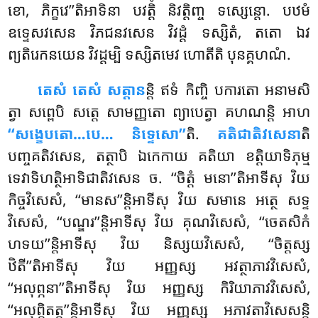
ខោ, ភិក្ខវេ’’តិអាទិនា បវត្តិំ និវត្តិញ្ច ទស្សេន្តោ. បឋមំ
ឧទ្ទេសវសេន វិភជនវសេន វិវដ្ដំ ទស្សិតំ, តតោ ឯវ
ព្យតិរេកនយេន វិវដ្ដម្បិ ទស្សិតមេវ ហោតីតិ បុនគ្គហណំ.
តេសំ
តេសំ សត្តាន
ន្តិ ឥទំ កិញ្ចិ បការតោ អនាមសិ
ត្វា សព្ពេបិ សត្តេ សាមញ្ញតោ ព្យាបេត្វា គហណន្តិ អាហ
‘‘សង្ខេបតោ…បេ… និទ្ទេសោ’’
តិ.
គតិជាតិវសេនា
តិ
បញ្ចគតិវសេន, តត្ថាបិ ឯកេកាយ គតិយា ខត្តិយាទិភុម្ម
ទេវាទិហត្ថិអាទិជាតិវសេន ច. ‘‘ចិត្តំ មនោ’’តិអាទីសុ វិយ
កិច្ចវិសេសំ, ‘‘មានស’’ន្តិអាទីសុ វិយ សមានេ អត្ថេ សទ្ទ
វិសេសំ, ‘‘បណ្ឌរ’’ន្តិអាទីសុ វិយ គុណវិសេសំ, ‘‘ចេតសិកំ
ហទយ’’ន្តិអាទីសុ វិយ និស្សយវិសេសំ, ‘‘ចិត្តស្ស
ឋិតី’’តិអាទីសុ វិយ អញ្ញស្ស អវត្ថាភាវវិសេសំ,
‘‘អលុព្ភនា’’តិអាទីសុ វិយ អញ្ញស្ស កិរិយាភាវវិសេសំ,
‘‘អលុព្ភិតត្ត’’ន្តិអាទីសុ វិយ អញ្ញស្ស អភាវតាវិសេសន្តិ