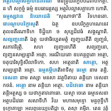
អត្ថវិបល្លាសគ្គាហនិវារណំ
មនិន្ទ្រិយវិក្ខេបបដិពាហកត្តា.
ន ហិ សក្កច្ចំ ធម្មំ ឧបធារេន្តស្ស អត្ថវិបល្លាសគ្គាហោ ហោតិ.
ធម្មស្សវនេ និយោជេតិ
‘‘សុណាថា’’តិ វិទហនតោ.
ធារណូបបរិក្ខាសូ
តិ ឯត្ថ ឧបបរិក្ខគ្គហណេនេវ
តុលនតីរណាទិកេ ទិដ្ឋិយា ច សុប្បដិវេធំ សង្គណ្ហាតិ.
សព្យញ្ជនោ
តិ ឯត្ថ យថាធិប្បេតមត្ថំ ព្យញ្ជយតីតិ ព្យញ្ជនំ,
សភាវនិរុត្តិ. សហ ព្យញ្ជនេហីតិ
សព្យញ្ជនោ,
ព្យញ្ជនសម្បន្នោតិ អត្ថោ. អរណីយតោ ឧបគន្តព្ពតោ អត្ថោ,
ចតុបារិសុទ្ធិសីលាទិកោ. សហ អត្ថេនាតិ
សាត្ថោ,
អត្ថ
សម្បន្នោតិ អត្ថោ.
ធម្មគម្ភីរោ
តិអាទីសុ
ធម្មោ
នាម តន្តិ.
ទេសនា
នាម តស្សា មនសា វវត្ថបិតាយ តន្តិយា ទេសនា
កថនំ.
អត្ថោ
នាម
តន្តិយា អត្ថោ.
បដិវេធោ
នាម តន្តិយា
តន្តិអត្ថស្ស ច យថាភូតាវពោធោ. យស្មា ចេតេ ធម្មទេសនា
អត្ថបដិវេធា សសាទីហិ វិយ មហាសមុទ្ទោ មន្ទពុទ្ធីហិ
ទុក្ខោគាឡ្ហា អលព្ភនេយ្យបតិដ្ឋា ច, តស្មា គម្ភីរា. តេន វុត្តំ