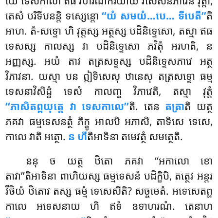
យេ ទេសកាលា ឥធ វិហរណកិរិយាយ វិសេសនភាវេន វុត្តា,
តេសំ បរិទីបនន្តិ ទស្សេន្តោ
‘‘យំ សមយំ…បេ… ទីបេតី’’
តិ
អាហ. តំ-សទ្ទោ ហិ វុត្តស្ស អត្ថស្ស បដិនិទ្ទេសោ, តស្មា ឥធ
ទេសស្ស កាលស្ស វា បដិនិទ្ទេសោ ភវិតុំ អរហតិ, ន
អញ្ញស្ស. អយំ តាវ តត្រសទ្ទស្ស បដិនិទ្ទេសភាវេ អត្ថ
វិភាវនា. យស្មា បន ឦទិសេសុ ឋានេសុ តត្រសទ្ទោ ធម្ម
ទេសនាវិសិដ្ឋំ ទេសំ កាលញ្ច វិភាវេតិ, តស្មា វុត្តំ
‘‘ភាសិតព្ពយុត្តេ វា ទេសកាលេ’’
តិ
. តេន
តត្រា
តិ យត្ថ
ភគវា ធម្មទេសនត្ថំ ភិក្ខូ អាលបិ អភាសិ, តាទិសេ ទេសេ,
កាលេ វាតិ អត្ថោ.
ន ហី
តិអាទិនា តមេវត្ថំ សមត្ថេតិ.
ននុ ច យត្ថ ឋិតោ ភគវា ‘‘អកាលោ ខោ
តាវា’’តិអាទិនា ពាហិយស្ស ធម្មទេសនំ បដិក្ខិបិ, តត្ថេវ អន្តរ
វីថិយំ ឋិតោវ តស្ស ធម្មំ
ទេសេសីតិ? សច្ចមេតំ. អទេសេតព្ព
កាលេ អទេសនាយ ហិ ឥទំ ឧទាហរណំ. តេនាហ