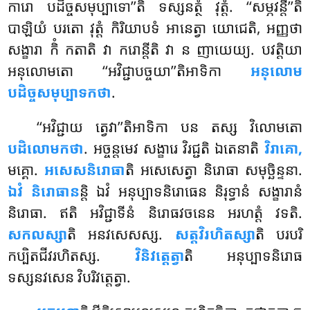
ការោ បដិច្ចសមុប្បាទោ’’តិ ទស្សនត្ថំ វុត្តំ. ‘‘សម្ភវន្តី’’តិ
បាឡិយំ បរតោ វុត្តំ កិរិយាបទំ អានេត្វា យោជេតិ, អញ្ញថា
សង្ខារា កិំ កតាតិ វា ករោន្តីតិ វា ន ញាយេយ្យ. បវត្តិយា
អនុលោមតោ ‘‘អវិជ្ជាបច្ចយា’’តិអាទិកា
អនុលោម
បដិច្ចសមុប្បាទកថា
.
‘‘អវិជ្ជាយ ត្វេវា’’តិអាទិកា បន តស្ស វិលោមតោ
បដិលោមកថា
. អច្ចន្តមេវ សង្ខារេ វិរជ្ជតិ ឯតេនាតិ
វិរាគោ,
មគ្គោ.
អសេសនិរោធា
តិ អសេសេត្វា និរោធា សមុច្ឆិន្ទនា.
ឯវំ និរោធាន
ន្តិ ឯវំ អនុប្បាទនិរោធេន និរុទ្ធានំ សង្ខារានំ
និរោធា. ឥតិ អវិជ្ជាទីនំ និរោធវចនេន អរហត្តំ វទតិ.
សកលស្សា
តិ អនវសេសស្ស.
សត្តវិរហិតស្សា
តិ បរបរិ
កប្បិតជីវរហិតស្ស.
វិនិវត្តេត្វា
តិ អនុប្បាទនិរោធ
ទស្សនវសេន វិបរិវត្តេត្វា.