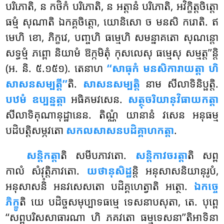
បរិភោតិ, ន កថិកំ បរិភោតិ, ន អត្តានំ បរិភោតិ
, អវិក្ខិត្តចិត្តោ
ធម្មំ សុណាតិ ឯកគ្គចិត្តោ, យោនិសោ ច មនសិ ករោតិ. ឥ
មេហិ ខោ, ភិក្ខវេ, បញ្ចហិ ធម្មេហិ សមន្នាគតោ សុណន្តោ
សទ្ធម្មំ ភព្ពោ និយាមំ ឱក្កមិតុំ កុសលេសុ ធម្មេសុ សម្មត្ត’’ន្តិ
(អ. និ. ៥.១៥១). តេនាហ
‘‘សាធុកំ មនសិការាយត្តា ហិ
សាសនសម្បត្តី’’
តិ.
សាសនសម្បត្តិ
នាម សីលាទិនិប្ផត្តិ.
បឋមំ ឧប្បន្នត្តា
អធិគមវសេន.
សត្ថុចរិយានុវិធាយកត្តា
សីលាទិគុណានុដ្ឋានេន. តិណ្ណំ យានានំ វសេន អនុធម្ម
បដិបត្តិសម្ភវតោ
សកលសាសនបដិគ្គាហកត្តា
.
សន្តិកត្តា
តិ សមីបភាវតោ.
សន្តិកាវចរត្តា
តិ សព្ព
កាលំ សំវុត្តិភាវតោ.
យថានុសិដ្ឋ
ន្តិ អនុសាសនិយានុរូបំ,
អនុសាសនិំ អនវសេសតោ បដិគ្គហេត្វាតិ អត្ថោ.
ឯកច្ចេ
ភិក្ខូ
តិ យេ បដិច្ចសមុប្បាទធម្មេ ទេសនាបសុតា, តេ. បុព្ពេ
‘‘សព្ពបរិសសាធារណា ហិ ភគវតោ ធម្មទេសនា’’តិអាទិនា