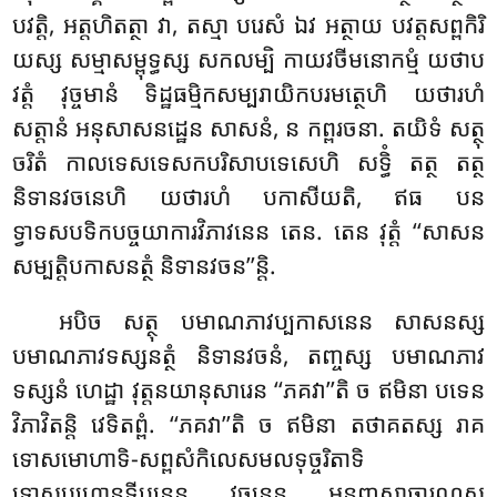
បវត្តិ, អត្តហិតត្ថា វា, តស្មា បរេសំ ឯវ អត្ថាយ បវត្តសព្ពកិរិ
យស្ស សម្មាសម្ពុទ្ធស្ស សកលម្បិ កាយវចីមនោកម្មំ យថាប
វត្តំ វុច្ចមានំ ទិដ្ឋធម្មិកសម្បរាយិកបរមត្ថេហិ យថារហំ
សត្តានំ អនុសាសនដ្ឋេន សាសនំ, ន កព្ពរចនា. តយិទំ សត្ថុ
ចរិតំ កាលទេសទេសកបរិសាបទេសេហិ សទ្ធិំ តត្ថ តត្ថ
និទានវចនេហិ យថារហំ បកាសីយតិ, ឥធ បន
ទ្វាទសបទិកបច្ចយាការវិភាវនេន តេន. តេន វុត្តំ ‘‘សាសន
សម្បត្តិបកាសនត្ថំ និទានវចន’’ន្តិ.
អបិច សត្ថុ បមាណភាវប្បកាសនេន សាសនស្ស
បមាណភាវទស្សនត្ថំ និទានវចនំ, តញ្ចស្ស បមាណភាវ
ទស្សនំ ហេដ្ឋា វុត្តនយានុសារេន ‘‘ភគវា’’តិ ច ឥមិនា បទេន
វិភាវិតន្តិ វេទិតព្ពំ. ‘‘ភគវា’’តិ ច ឥមិនា តថាគតស្ស រាគ
ទោសមោហាទិ-សព្ពសំកិលេសមលទុច្ចរិតាទិ
ទោសប្បហានទីបនេន វចនេន អនញ្ញសាធារណសុ