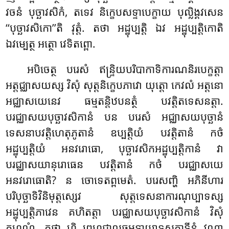
វចនំ បុច្ឆាវសិកំ, តទេវ និក្ខេបសទ្ទាបេក្ខាយ បុល្លិង្គវសេន
‘‘បុច្ឆាវសិកោ’’តិ វុត្តំ. តថា អដ្ឋុប្បត្តិ ឯវ អដ្ឋុប្បត្តិកោតិ
ឯវម្បេត្ថ អត្ថោ វេទិតព្ពោ.
អបិចេត្ថ បរេសំ ឥន្ទ្រិយបរិបាកាទិការណនិរបេក្ខត្តា
អត្តជ្ឈាសយស្ស វិសុំ សុត្តនិក្ខេបភាវោ យុត្តោ កេវលំ អត្តនោ
អជ្ឈាសយេនេវ ធម្មតន្តិឋបនត្ថំ បវត្តិតទេសនត្តា.
បរជ្ឈាសយបុច្ឆាវសិកានំ បន បរេសំ អជ្ឈាសយបុច្ឆានំ
ទេសនាបវត្តិហេតុភូតានំ ឧប្បត្តិយំ បវត្តិតានំ កថំ
អដ្ឋុប្បត្តិយំ អនវរោធោ, បុច្ឆាវសិកអដ្ឋុប្បត្តិកានំ វា
បរជ្ឈាសយានុរោធេន បវត្តិតានំ កថំ បរជ្ឈាសយេ
អនវរោធោតិ? ន ចោទេតព្ពមេតំ. បរេសញ្ហិ អភិនីហារ
បរិបុច្ឆាទិវិនិមុត្តស្សេវ សុត្តទេសនាការណុប្បាទស្ស
អដ្ឋុប្បត្តិភាវេន គហិតត្តា បរជ្ឈាសយបុច្ឆាវសិកានំ វិសុំ
គហណំ. តថា ហិ ព្រហ្មជាលធម្មទាយាទសុត្តាទីនំ វណ្ណា