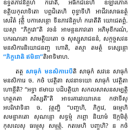
ឧទ្ធតភាវនិគ្គហំ ករោតិ, អធិកជនេហិ ឧឡារភោគ
ខត្តិយកុលាទិតោ បព្ពជិតេហិ ពុទ្ធាទីហិ អាជីវសោធនត្ថំ
សេវិតំ វុត្តិំ បកាសេន្តោ ទីនភាវនិគ្គហំ ករោតីតិ យោជេតព្ពំ.
យស្មា ‘‘ភិក្ខវោ’’តិ វចនំ អាមន្តនភាវតោ អភិមុខីករណំ,
បករណតោ សាមត្ថិយតោ ច សុស្សូសាជននំ, សក្កច្ចសវន
មនសិការនិយោជនញ្ច ហោតិ, តស្មា តមត្ថំ ទស្សេន្តោ
‘‘ភិក្ខវោតិ ឥមិនា’’
តិអាទិមាហ.
តត្ថ
សាធុកំ មនសិការេបី
តិ សាធុកំ សវនេ សាធុកំ
មនសិការេ ច. កថំ បវត្តិតា សវនាទយោ សាធុកំ បវត្តិតា
ហោន្តីតិ? ‘‘អទ្ធា ឥមាយ
បដិបត្តិយា សកលសាសនសម្បត្តិ
ហត្ថគតា ភវិស្សតី’’តិ អាទរគារវយោគេន កថាទីសុ
អបរិភវាទិនា ច. វុត្តញ្ហិ ‘‘បញ្ចហិ, ភិក្ខវេ, ធម្មេហិ
សមន្នាគតោ សុណន្តោ សទ្ធម្មំ ភព្ពោ និយាមំ ឱក្កមិតុំ
កុសលេសុ ធម្មេសុ សម្មត្តំ. កតមេហិ បញ្ចហិ? ន កថំ