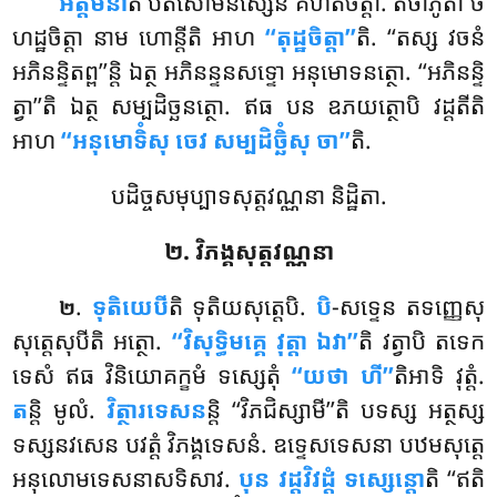
អត្តមនា
តិ បីតិសោមនស្សេន គហិតចិត្តា. តថាភូតា ច
ហដ្ឋចិត្តា នាម ហោន្តីតិ អាហ
‘‘តុដ្ឋចិត្តា’’
តិ. ‘‘តស្ស វចនំ
អភិនន្ទិតព្ព’’ន្តិ ឯត្ថ អភិនន្ទនសទ្ទោ អនុមោទនត្ថោ. ‘‘អភិនន្ទិ
ត្វា’’តិ ឯត្ថ សម្បដិច្ឆនត្ថោ. ឥធ បន ឧភយត្ថោបិ វដ្ដតីតិ
អាហ
‘‘អនុមោទិំសុ ចេវ សម្បដិច្ឆិំសុ ចា’’
តិ.
បដិច្ចសមុប្បាទសុត្តវណ្ណនា និដ្ឋិតា.
២. វិភង្គសុត្តវណ្ណនា
.
ទុតិយេបី
តិ
ទុតិយសុត្តេបិ.
បិ
-សទ្ទេន តទញ្ញេសុ
២
សុត្តេសុបីតិ អត្ថោ.
‘‘វិសុទ្ធិមគ្គេ វុត្តា ឯវា’’
តិ វត្វាបិ តទេក
ទេសំ ឥធ វិនិយោគក្ខមំ ទស្សេតុំ
‘‘យថា ហី’’
តិអាទិ វុត្តំ.
ត
ន្តិ មូលំ.
វិត្ថារទេសន
ន្តិ ‘‘វិភជិស្សាមី’’តិ បទស្ស អត្ថស្ស
ទស្សនវសេន បវត្តំ វិភង្គទេសនំ. ឧទ្ទេសទេសនា បឋមសុត្តេ
អនុលោមទេសនាសទិសាវ.
បុន វដ្ដវិវដ្ដំ ទស្សេន្តោ
តិ ‘‘ឥតិ