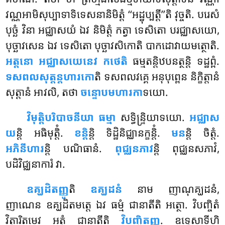
វណ្ណអាមិសុប្បាទាទិទេសនានិមិត្តំ ‘‘អដ្ឋុប្បត្តី’’តិ វុច្ចតិ. បរេសំ
បុច្ឆំ វិនា អជ្ឈាសយំ ឯវ និមិត្តំ កត្វា ទេសិតោ បរជ្ឈាសយោ,
បុច្ឆាវសេន ឯវ ទេសិតោ បុច្ឆាវសិកោតិ បាកដោវាយមត្ថោតិ.
អត្តនោ អជ្ឈាសយេនេវ កថេតិ
ធម្មតន្តិឋបនត្ថន្តិ ទដ្ឋព្ពំ.
ទសពលសុត្តន្តហារកោ
តិ ទសពលវគ្គេ អនុបុព្ពេន និក្ខិត្តានំ
សុត្តានំ អាវលិ, តថា
ចន្ទោបមហារកា
ទយោ.
វិមុត្តិបរិបាចនីយា ធម្មា
សទ្ធិន្ទ្រិយាទយោ.
អជ្ឈាស
យ
ន្តិ អធិមុត្តិំ.
ខន្តិ
ន្តិ ទិដ្ឋិនិជ្ឈានក្ខន្តិំ.
មន
ន្តិ ចិត្តំ.
អភិនីហារ
ន្តិ បណិធានំ.
ពុជ្ឈនភាវ
ន្តិ ពុជ្ឈនសភាវំ,
បដិវិជ្ឈនាការំ វា.
ឧគ្ឃដិតញ្ញូ
តិ
ឧគ្ឃដនំ
នាម ញាណុគ្ឃដនំ,
ញាណេន ឧគ្ឃដិតមត្តេ ឯវ ធម្មំ ជានាតីតិ អត្ថោ. វិបញ្ចិតំ
វិត្ថារិតមេវ អត្ថំ ជានាតីតិ
វិបញ្ចិតញ្ញូ
. ឧទ្ទេសាទីហិ