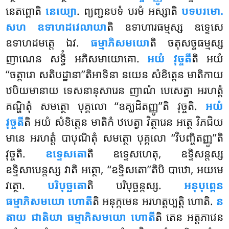
នេតព្ពោតិ
នេយ្យោ
. ព្យញ្ជនបទំ បរមំ អស្សាតិ
បទបរមោ.
សហ ឧទាហដវេលាយា
តិ ឧទាហារធម្មស្ស ឧទ្ទេសេ
ឧទាហដមត្តេ ឯវ.
ធម្មាភិសមយោ
តិ ចតុសច្ចធម្មស្ស
ញាណេន សទ្ធិំ អភិសមាយោគោ.
អយំ វុច្ចតី
តិ អយំ
‘‘ចត្តារោ សតិបដ្ឋានា’’តិអាទិនា នយេន សំខិត្តេន មាតិកាយ
ឋបិយមានាយ ទេសនានុសារេន ញាណំ
បេសេត្វា អរហត្តំ
គណ្ហិតុំ សមត្ថោ បុគ្គលោ ‘‘ឧគ្ឃដិតញ្ញូ’’តិ វុច្ចតិ.
អយំ
វុច្ចតី
តិ អយំ សំខិត្តេន មាតិកំ ឋបេត្វា វិត្ថារេន អត្ថេ វិភជិយ
មានេ អរហត្តំ បាបុណិតុំ សមត្ថោ បុគ្គលោ ‘‘វិបញ្ចិតញ្ញូ’’តិ
វុច្ចតិ.
ឧទ្ទេសតោ
តិ ឧទ្ទេសហេតុ, ឧទ្ទិសន្តស្ស
ឧទ្ទិសាបេន្តស្ស វាតិ អត្ថោ, ‘‘ឧទ្ទិសតោ’’តិបិ បាឋោ, អយមេ
វត្ថោ.
បរិបុច្ឆតោ
តិ បរិបុច្ឆន្តស្ស.
អនុបុព្ពេន
ធម្មាភិសមយោ ហោតី
តិ អនុក្កមេន អរហត្តប្បត្តិ ហោតិ.
ន
តាយ ជាតិយា ធម្មាភិសមយោ ហោតី
តិ តេន អត្តភាវេន