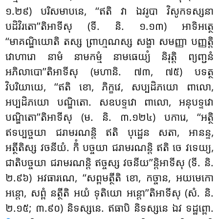
១.២៩) បរិសមាបនេ, ‘‘ឥតិ វា ឯវរូបា វិសូកទស្សនា
បដិវិរតោ’’តិអាទីសុ (ទី. និ. ១.១៣) អាទិអត្ថេ
‘‘មាគណ្ឌិយោតិ តស្ស ព្រាហ្មណស្ស សង្ខា សមញ្ញា បញ្ញត្តិ
វោហារោ នាមំ នាមកម្មំ នាមធេយ្យំ និរុត្តិ ព្យញ្ជនំ
អភិលាបោ’’តិអាទីសុ (មហានិ. ៧៣, ៧៥) បទត្ថ
វិបរិយាយេ, ‘‘ឥតិ ខោ, ភិក្ខវេ, សប្បដិភយោ ពាលោ,
អប្បដិភយោ បណ្ឌិតោ. សឧបទ្ទវោ ពាលោ, អនុបទ្ទវោ
បណ្ឌិតោ’’តិអាទីសុ (ម. និ. ៣.១២៤) បការេ, ‘‘អត្ថិ
ឥទប្បច្ចយា ជរាមរណន្តិ ឥតិ បុដ្ឋេន សតា, អានន្ទ,
អត្ថីតិស្ស វចនីយំ. កិំ បច្ចយា ជរាមរណន្តិ ឥតិ ចេ វទេយ្យ,
ជាតិបច្ចយា ជរាមរណន្តិ ឥច្ចស្ស វចនីយ’’ន្តិអាទីសុ (ទី. និ.
២.៩៦) អវធារណេ, ‘‘សព្ពមត្ថីតិ ខោ, កច្ចាន, អយមេកោ
អន្តោ, សព្ពំ នត្ថីតិ អយំ ទុតិយោ អន្តោ’’តិអាទីសុ (សំ. និ.
២.១៥; ៣.៩០) និទស្សនេ
. ឥធាបិ និទស្សនេ ឯវ ទដ្ឋព្ពោ.