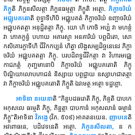
ភិក្ខូ
តិ ភិក្ខនសីលត្តា ភិក្ខនធម្មត្តា ភិក្ខូតិ អត្ថោ.
ភិក្ខាចរិយំ
អជ្ឈុបគតោ
តិ ពុទ្ធាទីហិបិ អជ្ឈុបគតំ ភិក្ខាចរិយំ ឧញ្ឆាចរិយំ
អជ្ឈុបគតត្តា អនុដ្ឋិតត្តា ភិក្ខុ. យោ ហិ កោចិ អប្បំ វា មហន្តំ
វា ភោគក្ខន្ធំ បហាយ អគារស្មា អនគារិយំ បព្ពជិតោ, សោ
កសិគោរក្ខាទីហិ
ជីវិកកប្បនំ ហិត្វា លិង្គសម្បដិច្ឆនេនេវ ភិក្ខា
ចរិយំ អជ្ឈុបគតត្តា ភិក្ខុ. បរបដិពទ្ធជីវិកត្តា វា វិហារមជ្ឈេ
កាជភត្តំ ភុញ្ជមានោបិ ភិក្ខាចរិយំ អជ្ឈុបគតោតិ ភិក្ខុ
បិណ្ឌិយាលោបភោជនំ និស្សាយ បព្ពជ្ជាយ ឧស្សាហជាតត្តា
វា ភិក្ខាចរិយំ អជ្ឈុបគតោតិ ភិក្ខូតិ ឯវមេត្ថ អត្ថោ ទដ្ឋព្ពោ.
អាទិនា នយេនា
តិ ‘‘ភិន្នបដធរោតិ ភិក្ខុ, ភិន្ទតិ បាបកេ
អកុសលេ ធម្មេតិ ភិក្ខុ, ភិន្នត្តា បាបកានំ អកុសលានំ ធម្មានំ
ភិក្ខូ’’តិអាទិនា
វិភង្គេ
(វិភ. ៥០៩) អាគតនយេន.
ញាបនេ
តិ
អវពោធនេ, បដិវេទនេតិ អត្ថោ.
ភិក្ខនសីលតា,
ន ក