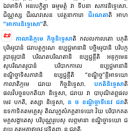
ឯវមាទិកំ អនបេក្ខិត្វា ធម្មមត្តំ វា ទីបនា សភាវនិទ្ទេសោ.
ជិណ្ណស្ស ជីរណវសេន បវត្តនាការោ
ជីរណតា
តិ អាហ
‘‘អាការនិទ្ទេសោ’’
តិ.
📜
កាលាតិក្កមេ កិច្ចនិទ្ទេសា
តិ កលលកាលតោ បភុតិ
បុរិមរូបានំ ជរាបត្តក្ខណេ ឧប្បជ្ជមានានិ បច្ឆិមរូបានិ បរិបក្ក
រូបានុរូបានិ បរិណតបរិណតានិ ឧប្បជ្ជន្តីតិ អនុក្កមេន
សុបរិណតរូបានំ បរិបាកកាលេ ឧប្បជ្ជមានានិ
ខណ្ឌិច្ចាទិសភាវានិ ឧប្បជ្ជន្តីតិ ‘‘ខណ្ឌិច្ច’’ន្តិអាទយោ
កាលាតិក្កមេ ជរាយ កិច្ចនិទ្ទេសា.
បកតិនិទ្ទេសា
តិ
ផលវិបច្ចនបកតិយា និទ្ទេសា, ជរាយ វា បាបុណិតព្ពផល
មេវ បកតិ, តស្សា និទ្ទេសា,
ន ច ខណ្ឌិច្ចាទីនេវ ជរា
តិ
ឧទកាទិគតមគ្គេសុ តិណរុក្ខសំភគ្គតាទយោ វិយ បរិបាកគត
មគ្គសង្ខាតេសុ បរិបុណ្ណរូបេសុ លព្ភមានា ខណ្ឌិច្ចាទយោ ជ
រាយ គតមគ្គាឥច្ចេវ វេទិតព្ពា, ន ជរាតិ.