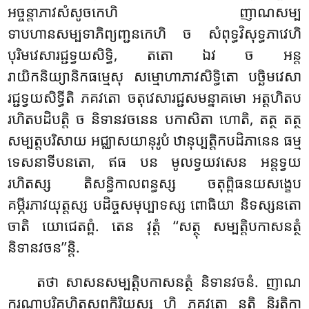
អច្ចន្តាភាវសំសូចកេហិ ញាណសម្ប
ទាបហានសម្បទាភិព្យញ្ជនកេហិ ច សំពុទ្ធវិសុទ្ធភាវេហិ
បុរិមវេសារជ្ជទ្វយសិទ្ធិ, តតោ ឯវ ច អន្ត
រាយិកនិយ្យានិកធម្មេសុ សម្មោហាភាវសិទ្ធិតោ បច្ឆិមវេសា
រជ្ជទ្វយសិទ្ធីតិ ភគវតោ ចតុវេសារជ្ជសមន្នាគមោ អត្តហិតប
រហិតបដិបត្តិ ច និទានវចនេន បកាសិតា ហោតិ, តត្ថ តត្ថ
សម្បត្តបរិសាយ អជ្ឈាសយានុរូបំ ឋានុប្បត្តិកបដិភានេន ធម្ម
ទេសនាទីបនតោ, ឥធ បន មូលទ្វយវសេន អន្តទ្វយ
រហិតស្ស តិសន្ធិកាលពន្ធស្ស ចតុព្ពិធនយសង្ខេប
គម្ភីរភាវយុត្តស្ស បដិច្ចសមុប្បាទស្ស ពោធិយា និទស្សនតោ
ចាតិ យោជេតព្ពំ. តេន វុត្តំ ‘‘សត្ថុ សម្បត្តិបកាសនត្ថំ
និទានវចន’’ន្តិ.
តថា
សាសនសម្បត្តិបកាសនត្ថំ និទានវចនំ. ញាណ
ករុណាបរិគ្គហិតសព្ពកិរិយស្ស ហិ ភគវតោ នត្ថិ និរត្ថិកា