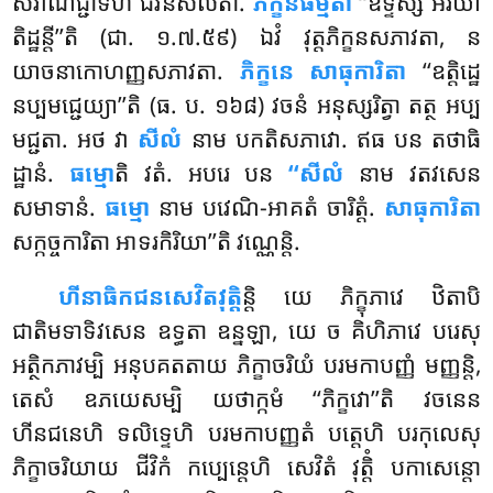
សិវាណិជ្ជាទីហិ ជីវនសីលតា.
ភិក្ខនធម្មតា
‘‘ឧទ្ទិស្ស អរិយា
តិដ្ឋន្តី’’តិ (ជា. ១.៧.៥៩) ឯវំ វុត្តភិក្ខនសភាវតា, ន
យាចនាកោហញ្ញសភាវតា.
ភិក្ខនេ សាធុការិតា
‘‘ឧត្តិដ្ឋេ
នប្បមជ្ជេយ្យា’’តិ (ធ. ប. ១៦៨) វចនំ អនុស្សរិត្វា តត្ថ អប្ប
មជ្ជតា. អថ វា
សីលំ
នាម បកតិសភាវោ. ឥធ បន តថាធិ
ដ្ឋានំ.
ធម្មោ
តិ វតំ. អបរេ បន
‘‘សីលំ
នាម វតវសេន
សមាទានំ.
ធម្មោ
នាម បវេណិ-អាគតំ ចារិត្តំ.
សាធុការិតា
សក្កច្ចការិតា អាទរកិរិយា’’តិ វណ្ណេន្តិ.
ហីនាធិកជនសេវិតវុត្តិ
ន្តិ យេ ភិក្ខុភាវេ ឋិតាបិ
ជាតិមទាទិវសេន ឧទ្ធតា ឧន្នឡា, យេ ច គិហិភាវេ បរេសុ
អត្ថិកភាវម្បិ អនុបគតតាយ ភិក្ខាចរិយំ បរមកាបញ្ញំ មញ្ញន្តិ,
តេសំ ឧភយេសម្បិ យថាក្កមំ ‘‘ភិក្ខវោ’’តិ វចនេន
ហីនជនេហិ ទលិទ្ទេហិ បរមកាបញ្ញតំ បត្តេហិ បរកុលេសុ
ភិក្ខាចរិយាយ ជីវិកំ កប្បេន្តេហិ សេវិតំ វុត្តិំ បកាសេន្តោ