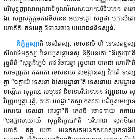
បរិសុទ្ធញាណករុណាទិគុណវិសេសយោគបរិទីបនេន តតោ
ឯវ សព្ពសត្តុត្តមភាវទីបនេន អយមត្ថោ សព្ពថា បកាសិតោ
ហោតីតិ. ឥទមេត្ថ និទានវចនេ បយោជននិទស្សនំ.
និក្ខិត្តស្សា
តិ
ទេសិតស្ស. ទេសនាបិ ហិ ទេសេតព្ពស្ស
សីលាទិអត្ថស្ស វិនេយ្យសន្តានេសុ និក្ខិបនតោ ‘‘និក្ខេបោ’’តិ
វុច្ចតីតិ ‘‘សុត្តនិក្ខេបំ តាវ វិចារេត្វា វុច្ចមានា បាកដា ហោតី’’តិ
សាមញ្ញតោ ភគវតោ ទេសនាយ សមុដ្ឋានស្ស វិភាគំ ទស្សេ
ត្វា ‘‘ឯត្ថាយំ ទេសនា ឯវំសមុដ្ឋានា’’តិ ទេសនាយ សមុដ្ឋានេ
ទស្សិតេ សុត្តស្ស សម្មទេវ និទានបរិជាននេន វណ្ណនាយ សុ
វិញ្ញេយ្យត្តា វុត្តំ. តតោ ហេដ្ឋា ‘‘កស្មា ភគវតា បដិច្ចសមុប្បាទ
វសេនេវ ទេសនា អារទ្ធា’’តិ កេនចិ ចោទនាយ កតាយ
‘‘បរជ្ឈាសយោយំ សុត្តនិក្ខេបោ’’តិ បរិហារោ សុកថិតោ
ហោតិ. តត្ថ យថា អនេកសតអនេកសហស្សភេទានិបិ