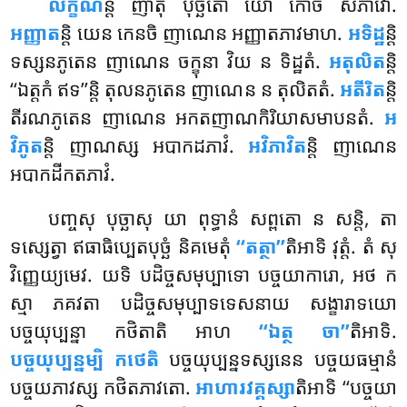
លក្ខណ
ន្តិ
ញាតុំ បុច្ឆិតោ យោ កោចិ សភាវោ.
អញ្ញាត
ន្តិ យេន កេនចិ ញាណេន អញ្ញាតភាវមាហ.
អទិដ្ឋ
ន្តិ
ទស្សនភូតេន ញាណេន ចក្ខុនា វិយ ន ទិដ្ឋតំ.
អតុលិត
ន្តិ
‘‘ឯត្តកំ ឥទ’’ន្តិ តុលនភូតេន ញាណេន ន តុលិតតំ.
អតីរិត
ន្តិ
តីរណភូតេន ញាណេន អកតញាណកិរិយាសមាបនតំ.
អ
វិភូត
ន្តិ ញាណស្ស អបាកដភាវំ.
អវិភាវិត
ន្តិ ញាណេន
អបាកដីកតភាវំ.
បញ្ចសុ
បុច្ឆាសុ យា ពុទ្ធានំ សព្ពតោ ន សន្តិ, តា
ទស្សេត្វា ឥធាធិប្បេតបុច្ឆំ និគមេតុំ
‘‘តត្ថា’’
តិអាទិ វុត្តំ. តំ សុ
វិញ្ញេយ្យមេវ. យទិ បដិច្ចសមុប្បាទោ បច្ចយាការោ, អថ ក
ស្មា ភគវតា បដិច្ចសមុប្បាទទេសនាយ សង្ខារាទយោ
បច្ចយុប្បន្នា កថិតាតិ អាហ
‘‘ឯត្ថ ចា’’
តិអាទិ.
បច្ចយុប្បន្នម្បិ កថេតិ
បច្ចយុប្បន្នទស្សនេន បច្ចយធម្មានំ
បច្ចយភាវស្ស កថិតភាវតោ.
អាហារវគ្គស្សា
តិអាទិ ‘‘បច្ចយា