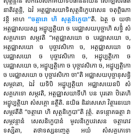
សុត្តន្តានិ សំកិលេសភាគិយាទិបធាននយេន សោឡសវិធតំ
នាតិវត្តន្តិ, ឯវំ អត្តជ្ឈាសយាទិសុត្តនិក្ខេបវសេន ចតុព្ពិធភា
វន្តិ អាហ
‘‘ចត្តារោ ហិ សុត្តនិក្ខេបា’’
តិ. ឯត្ថ ច យថា
អត្តជ្ឈាសយស្ស អដ្ឋុប្បត្តិយា ច បរជ្ឈាសយបុច្ឆាហិ សទ្ធិំ សំ
សគ្គភេទោ សម្ភវតិ ‘‘អត្តជ្ឈាសយោ ច បរជ្ឈាសយោ ច,
អត្តជ្ឈាសយោ ច បុច្ឆាវសិកោ ច, អត្តជ្ឈាសយោ ច
បរជ្ឈាសយោ ច បុច្ឆាវសិកោ ច, អដ្ឋុប្បត្តិកោ ច
បរជ្ឈាសយោ ច, អដ្ឋុប្បត្តិកោ ច បុច្ឆាវសិកោ ច, អដ្ឋុប្បត្តិកោ
ច បរជ្ឈាសយោ ច បុច្ឆាវសិកោ ចា’’តិ អជ្ឈាសយបុច្ឆានុសន្ធិ
សម្ភវតោ, ឯវំ យទិបិ អដ្ឋុប្បត្តិយា អជ្ឈាសយេនបិ សំ
សគ្គភេទោ សម្ភវតិ, អត្តជ្ឈាសយាទីហិ បន បុរតោ ឋិតេហិ
អដ្ឋុប្បត្តិយា សំសគ្គោ នត្ថីតិ. នយិធ និរវសេសោ វិត្ថារនយោ
សម្ភវតីតិ ‘‘ចត្តារោ ហិ សុត្តនិក្ខេបា’’តិ
វុត្តំ. តទន្តោគធត្តា វា
សម្ភវន្តានំ សេសនិក្ខេបានំ មូលនិក្ខេបវសេន ចត្តារោវ
ទស្សិតា, តថាទស្សនញ្ចេត្ថ អយំ សំសគ្គភេទោ