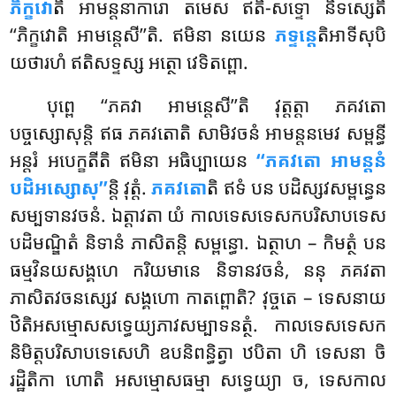
ភិក្ខវោ
តិ អាមន្តនាការោ តមេស ឥតិ-សទ្ទោ និទស្សេតិ
‘‘ភិក្ខវោតិ អាមន្តេសី’’តិ. ឥមិនា នយេន
ភទ្ទន្តេ
តិអាទីសុបិ
យថារហំ ឥតិសទ្ទស្ស អត្ថោ វេទិតព្ពោ.
បុព្ពេ ‘‘ភគវា អាមន្តេសី’’តិ វុត្តត្តា ភគវតោ
បច្ចស្សោសុន្តិ ឥធ ភគវតោតិ សាមិវចនំ អាមន្តនមេវ សម្ពន្ធី
អន្តរំ អបេក្ខតីតិ ឥមិនា អធិប្បាយេន
‘‘ភគវតោ អាមន្តនំ
បដិអស្សោសុ’’
ន្តិ វុត្តំ.
ភគវតោ
តិ ឥទំ បន បដិស្សវសម្ពន្ធេន
សម្បទានវចនំ. ឯត្តាវតា យំ កាលទេសទេសកបរិសាបទេស
បដិមណ្ឌិតំ និទានំ ភាសិតន្តិ សម្ពន្ធោ. ឯត្ថាហ – កិមត្ថំ បន
ធម្មវិនយសង្គហេ ករិយមានេ និទានវចនំ, ននុ ភគវតា
ភាសិតវចនស្សេវ សង្គហោ កាតព្ពោតិ? វុច្ចតេ – ទេសនាយ
ឋិតិអសម្មោសសទ្ធេយ្យភាវសម្បាទនត្ថំ. កាលទេសទេសក
និមិត្តបរិសាបទេសេហិ ឧបនិពន្ធិត្វា ឋបិតា ហិ ទេសនា ចិ
រដ្ឋិតិកា ហោតិ អសម្មោសធម្មា សទ្ធេយ្យា ច, ទេសកាល