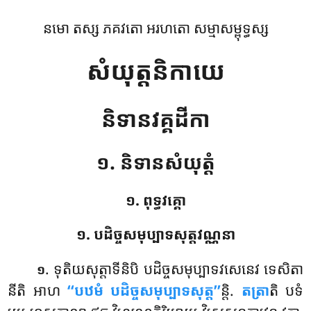
នមោ តស្ស ភគវតោ អរហតោ សម្មាសម្ពុទ្ធស្ស
សំយុត្តនិកាយេ
និទានវគ្គដីកា
១. និទានសំយុត្តំ
១. ពុទ្ធវគ្គោ
១. បដិច្ចសមុប្បាទសុត្តវណ្ណនា
. ទុតិយសុត្តាទីនិបិ
បដិច្ចសមុប្បាទវសេនេវ ទេសិតា
១
នីតិ អាហ
‘‘បឋមំ បដិច្ចសមុប្បាទសុត្ត’’
ន្តិ.
តត្រា
តិ បទំ