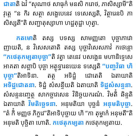
ជាតា
តិ ឯវំ ‘‘សុណាថ សាធុកំ មនសិ ករោថ, ភាសិស្សាមី’’តិ
វុត្តេ ‘‘ន កិរ សត្ថា សង្ខេបេនេវ ទេសេស្សតិ, វិត្ថារេនបិ ភា
សិស្សតី’’តិ សញ្ជាតុស្សាហា ហដ្ឋតុដ្ឋា ហុត្វា.
កតមោ
តិ តស្ស បទស្ស សាមញ្ញតោ បុច្ឆាភាវោ
ញាយតិ, ន វិសេសតោតិ តស្ស បុច្ឆាវិសេសភាវំ កថេន្តោ
‘‘កថេតុកម្យតាបុច្ឆា’’
តិ វត្វា តេនេវ បសង្គេន មហានិទ្ទេសេ
អាគតា សព្ពាបិ បុច្ឆា អត្ថុទ្ធារនយេន ទស្សេតិ
‘‘បញ្ចវិធា ហិ
បុច្ឆា’’
តិអាទិនា. តត្ថ អទិដ្ឋំ ជោតេតិ ឯតាយាតិ
អទិដ្ឋជោតនា
. ទិដ្ឋំ សំសន្ទីយតិ ឯតាយាតិ
ទិដ្ឋសំសន្ទនា
.
សំសន្ទនញ្ចេត្ថ សាកច្ឆាវសេន វិនិច្ឆយករណំ. វិមតិំ ឆិន្ទតិ
ឯតាយាតិ
វិមតិច្ឆេទនា
. អនុមតិយា បុច្ឆនំ
អនុមតិបុច្ឆា
.
‘‘តំ កិំ មញ្ញថ ភិក្ខវេ’’តិអាទិបុច្ឆាយ ហិ ‘‘កា តុម្ហាកំ អនុមតី’’តិ
អនុមតិ បុច្ឆិតា ហោតិ.
កថេតុកម្យតា
កថេតុកម្យតាយ.