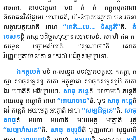
វាចកោ, នាមបរភូតោ បន តំ តំ កត្តុកម្មករណា
ទិសាធនវិសិដ្ឋមេវ បពោធេតិ, ហិ-និបាតបរភូតោ បន វចនា
លង្ការមត្តមេវាតិ អាហ
‘‘វោតិ…បេ… ទិស្សតី’’
តិ.
តំ
ទេសន
ន្តិ តស្ស បដិច្ចសមុប្បាទស្ស ទេសនំ. សា ហិ ឥធ ត-
សទ្ទេន បច្ចាមសីយតិ. ‘‘សុណាថា’’តិ សោត
វិញ្ញេយ្យតាវចនតោ ន កេវលំ បដិច្ចសមុប្បាទោ.
ឯកត្ថមេតំ
បទំ ក-សទ្ទេន បទវឌ្ឍនមត្តស្ស កតត្តា, ត
ស្មា សាធុសទ្ទស្ស កតោ អត្ថុទ្ធារោ សាធុកសទ្ទស្សបិ កតោ
ឯវ ហោតីតិ អធិប្បាយោ.
សាធុ ភន្តេ
តិ យាចាមហំ ភន្តេតិ
អយមេត្ថ អត្ថោតិ អាហ
‘‘អាយាចនេ’’
តិ. បុន
សាធុ ភន្តេ
តិ
ឯវំ ភន្តេតិ អយមេត្ថ អត្ថោតិ អាហ
‘‘សម្បដិច្ឆនេ’’
តិ.
សាធុ
សាធូ
តិ អហោ អហោតិ អយមេត្ថ អត្ថោតិ វុត្តំ
‘‘សម្បហំសនេ’’
តិ.
សាធុ ធម្មរុចី
តិ បុញ្ញកាមោ សុន្ទរោតិ
អត្ថោ.
បញ្ញាណវា
តិ បញ្ញវា.
អទ្ទុព្ភោ
តិ អទូសកោ.
ទឡ្ហី