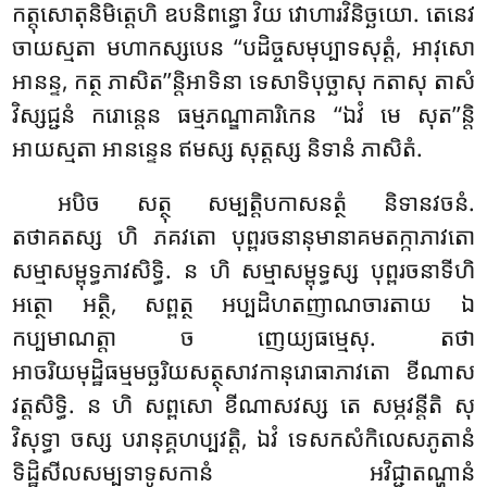
កត្តុសោតុនិមិត្តេហិ ឧបនិពន្ធោ វិយ វោហារវិនិច្ឆយោ. តេនេវ
ចាយស្មតា មហាកស្សបេន ‘‘បដិច្ចសមុប្បាទសុត្តំ, អាវុសោ
អានន្ទ, កត្ថ ភាសិត’’ន្តិអាទិនា ទេសាទិបុច្ឆាសុ កតាសុ តាសំ
វិស្សជ្ជនំ ករោន្តេន ធម្មភណ្ឌាគារិកេន ‘‘ឯវំ មេ សុត’’ន្តិ
អាយស្មតា អានន្ទេន ឥមស្ស សុត្តស្ស និទានំ ភាសិតំ.
អបិច សត្ថុ សម្បត្តិបកាសនត្ថំ និទានវចនំ.
តថាគតស្ស ហិ ភគវតោ បុព្ពរចនានុមានាគមតក្កាភាវតោ
សម្មាសម្ពុទ្ធភាវសិទ្ធិ. ន ហិ សម្មាសម្ពុទ្ធស្ស
បុព្ពរចនាទីហិ
អត្ថោ អត្ថិ, សព្ពត្ថ អប្បដិហតញាណចារតាយ ឯ
កប្បមាណត្តា ច ញេយ្យធម្មេសុ. តថា
អាចរិយមុដ្ឋិធម្មមច្ឆរិយសត្ថុសាវកានុរោធាភាវតោ ខីណាស
វត្តសិទ្ធិ. ន ហិ សព្ពសោ ខីណាសវស្ស តេ សម្ភវន្តីតិ សុ
វិសុទ្ធា ចស្ស បរានុគ្គហប្បវត្តិ, ឯវំ ទេសកសំកិលេសភូតានំ
ទិដ្ឋិសីលសម្បទាទូសកានំ អវិជ្ជាតណ្ហានំ