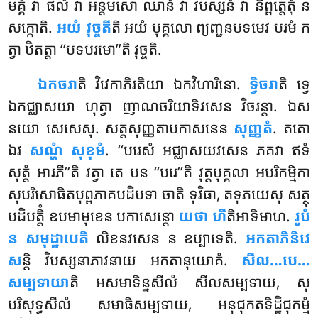
មគ្គំ វា ផលំ វា អន្តមសោ ឈានំ វា វិបស្សនំ វា និព្ពត្តេតុំ ន
សក្កោតិ.
អយំ វុច្ចតី
តិ អយំ បុគ្គលោ ព្យញ្ជនបទមេវ បរមំ ក
ត្វា ឋិតត្តា ‘‘បទបរមោ’’តិ វុច្ចតិ.
ឯកចរា
តិ វិវេកាភិរតិយា ឯកវិហារិនោ.
ទ្វិចរា
តិ ទ្វេ
ឯកជ្ឈាសយា ហុត្វា ញាណចរិយាទិវសេន វិចរន្តា. ឯស
នយោ សេសេសុ. សត្តសុញ្ញតាបកាសនេន
សុញ្ញតំ
. តតោ
ឯវ
សណ្ហំ សុខុមំ
. ‘‘បរេសំ អជ្ឈាសយវសេន ភគវា ឥទំ
សុត្តំ អារភី’’តិ វត្វា តេ បន ‘‘បរេ’’តិ វុត្តបុគ្គលា អបរិកម្មិកា
សុបរិសោធិតបុព្ពភាគបដិបទា ចាតិ ទុវិធា, តទុភយេសុ សត្ថុ
បដិបត្តិំ ឧបមាមុខេន បកាសេន្តោ
យថា ហី
តិអាទិមាហ.
រូបំ
ន សមុដ្ឋាបេតិ
លិខនវសេន ន ឧប្បាទេតិ.
អកតាភិនិវេ
ស
ន្តិ វិបស្សនាភាវនាយ អកតានុយោគំ.
សីល…បេ…
សម្បទាយា
តិ អសមាទិន្នសីលំ សីលសម្បទាយ, សុ
បរិសុទ្ធសីលំ សមាធិសម្បទាយ, អនុជុកតទិដ្ឋិជុកម្មំ