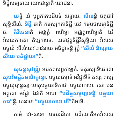
ទិដ្ឋិសម្បទាយ យោជេន្តោតិ យោជនា.
យ
ន្តិ យំ បុព្ពភាគបដិបទំ សន្ធាយ.
សីល
ន្តិ ចតុបារិ
សុទ្ធិសីលំ.
ទិដ្ឋិ
ចាតិ កម្មស្សកតាទិដ្ឋិ ចេវ កម្មបថសម្មាទិដ្ឋិ
ច.
តិវិធេនា
តិ អជ្ឈត្តំ ពហិទ្ធា អជ្ឈត្តពហិទ្ធាតិ ឯវំ
វិសយភាវតោ តិប្បការេន. យថាវុត្តទិដ្ឋិវិសុទ្ធិយា វិសេស
បច្ចយំ សីលំយេវ ភាវនាយ អធិដ្ឋានន្តិ វុត្តំ
‘‘សីលំ និស្សាយ
សីលេ បតិដ្ឋាយា’’
តិ.
សុធន្តសុវណ្ណំ
អបគតសព្ពកាឡកំ. ចតុរស្សាទិធោតោ
សុបរិមជ្ជិតមណិក្ខន្ធោ
. បច្ចយធម្មានំ អវិជ្ជាទីនំ តស្ស តស្ស
បច្ចយុប្បន្នស្ស ហេតុបច្ចយាទិភាវោ បច្ចយាការោ. សោ បន
អត្ថតោ
អវិជ្ជា ឯវាតិ
អាហ
‘‘បដិច្ចសមុប្បាទន្តិ បច្ចយា
ការ’’
ន្តិ. តេនាហ
‘‘បច្ចយាការោ ហី’’
តិអាទិ.
កាមំ វោ-សទ្ទោ បទបរដ្ឋិតោ បដិយោគីអត្ថវិសេស