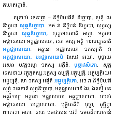
គហេតព្ពោតិ.
តត្រាយំ វចនត្ថោ – និក្ខិបីយតីតិ និក្ខេបោ, សុត្តំ ឯវ
និក្ខេបោ
សុត្តនិក្ខេបោ
. អថ វា និក្ខិបនំ និក្ខេបោ, សុត្តស្ស
និក្ខេបោ
សុត្តនិក្ខេបោ,
សុត្តទេសនាតិ អត្ថោ. អត្តនោ
អជ្ឈាសយោ អត្តជ្ឈាសយោ, សោ អស្ស អត្ថិ ការណភូតោតិ
អត្តជ្ឈាសយោ
. អត្តនោ អជ្ឈាសយោ ឯតស្សាតិ វា
អត្តជ្ឈាសយោ. បរជ្ឈាសយេបិ
ឯសេវ នយោ. បុច្ឆាយ
វសេន បវត្តធម្មោ ឯតស្ស អត្ថីតិ,
បុច្ឆាវសិកោ
. សុត្ត
ទេសនាយ វត្ថុភូតស្ស អត្ថស្ស ឧប្បត្តិ អត្ថុប្បត្តិ, អត្ថុប្បត្តិយេវ
អដ្ឋុប្បត្តិ, សា ឯតស្ស អត្ថីតិ
អដ្ឋុប្បត្តិកោ
. អថ វា និក្ខិបីយតិ
សុត្តំ ឯតេនាតិ សុត្តនិក្ខេបោ, អត្តជ្ឈាសយាទិ ឯវ. ឯតស្មិំ បន
អត្ថវិកប្បេ អត្តនោ អជ្ឈាសយោ អត្តជ្ឈាសយោ. បរេសំ
អជ្ឈាសយោ បរជ្ឈាសយោ. បុច្ឆីយតីតិ បុច្ឆា, បុច្ឆិត្វា
ញាតព្ពោ អត្ថោ. តស្ស បុច្ឆាវសេន បវត្តំ ធម្មបដិគ្គាហកានំ