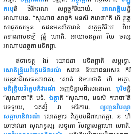
កម្មេ
តិ ថិរីករណេ សក្កច្ចកិរិយាយំ.
អាណត្តិយ
ន្តិ
អាណាបនេ. ‘‘សុណាថ សាធុកំ មនសិ ករោថា’’តិ ហិ វុត្តេ
សាធុកសទ្ទេន សវនមនសិការានំ សក្កច្ចកិរិយា វិយ
តទាណាបនម្បិ វុត្តំ ហោតិ. អាយាចនត្ថតា វិយ ចស្ស
អាណាបនត្ថតា វេទិតព្ពា.
ឥទានេត្ថ ឯវំ យោជនា វេទិតព្ពាតិ សម្ពន្ធោ.
សោតិន្ទ្រិយវិក្ខេបនិវារណំ
សវនេ និយោជនវសេន កិរិ
យន្តរបដិសេធនភាវតោ, សោតំ ឱទហថាតិ ហិ អត្ថោ.
មនិន្ទ្រិយវិក្ខេបនិវារណំ
អញ្ញចិន្តាបដិសេធនតោ.
បុរិម
ន្តិ
‘‘សុណាថា’’តិ បទំ.
ឯត្ថា
តិ ‘‘សុណាថ, មនសិ ករោថា’’តិ
បទទ្វយេ, ឯតស្មិំ វា អធិការេ.
ព្យញ្ជនវិបល្លា
សគ្គាហនិវារណំ
សោតទ្វារេ វិក្ខេបបដិពាហកត្តា. ន ហិ
យាថាវតោ សុណន្តស្ស សទ្ទតោ វិបល្លាសគ្គាហោ ហោតិ.