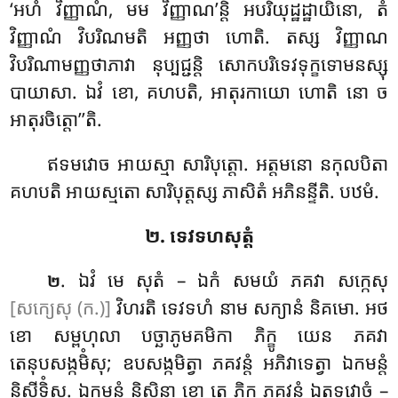
‘អហំ វិញ្ញាណំ, មម វិញ្ញាណ’ន្តិ អបរិយុដ្ឋដ្ឋាយិនោ, តំ
វិញ្ញាណំ វិបរិណមតិ អញ្ញថា ហោតិ
. តស្ស វិញ្ញាណ
វិបរិណាមញ្ញថាភាវា នុប្បជ្ជន្តិ សោកបរិទេវទុក្ខទោមនស្សុ
បាយាសា. ឯវំ ខោ, គហបតិ, អាតុរកាយោ ហោតិ នោ ច
អាតុរចិត្តោ’’តិ.
ឥទមវោច អាយស្មា សារិបុត្តោ. អត្តមនោ នកុលបិតា
គហបតិ អាយស្មតោ សារិបុត្តស្ស ភាសិតំ អភិនន្ទីតិ. បឋមំ.
២. ទេវទហសុត្តំ
. ឯវំ មេ សុតំ – ឯកំ សមយំ ភគវា សក្កេសុ
២
[សក្យេសុ (ក.)]
វិហរតិ ទេវទហំ នាម សក្យានំ និគមោ. អថ
ខោ សម្ពហុលា បច្ឆាភូមគមិកា ភិក្ខូ យេន ភគវា
តេនុបសង្កមិំសុ; ឧបសង្កមិត្វា ភគវន្តំ អភិវាទេត្វា ឯកមន្តំ
និសីទិំសុ. ឯកមន្តំ និសិន្នា ខោ តេ ភិក្ខូ ភគវន្តំ ឯតទវោចុំ –