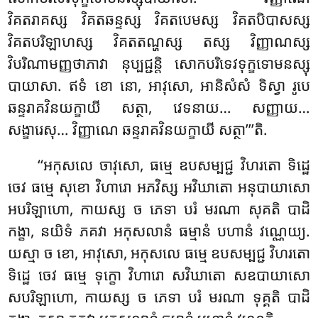
វិគតរាគស្ស វិគតឆន្ទស្ស វិគតបេមស្ស វិគតបិបាសស្ស
វិគតបរិឡាហស្ស វិគតតណ្ហស្ស តស្ស វិញ្ញាណស្ស
វិបរិណាមញ្ញថាភាវា នុប្បជ្ជន្តិ
សោកបរិទេវទុក្ខទោមនស្សុ
បាយាសា. ឥទំ ខោ នោ, អាវុសោ, អានិសំសំ ទិស្វា រូបេ
ឆន្ទរាគវិនយក្ខាយី សត្ថា, វេទនាយ… សញ្ញាយ…
សង្ខារេសុ… វិញ្ញាណេ ឆន្ទរាគវិនយក្ខាយី សត្ថា’’’តិ.
‘‘អកុសលេ ចាវុសោ, ធម្មេ ឧបសម្បជ្ជ វិហរតោ ទិដ្ឋេ
ចេវ ធម្មេ សុខោ វិហារោ អភវិស្ស អវិឃាតោ អនុបាយាសោ
អបរិឡាហោ, កាយស្ស ច ភេទា បរំ មរណា សុគតិ បាដិ
កង្ខា, នយិទំ ភគវា អកុសលានំ
ធម្មានំ បហានំ វណ្ណេយ្យ.
យស្មា ច ខោ, អាវុសោ, អកុសលេ ធម្មេ ឧបសម្បជ្ជ វិហរតោ
ទិដ្ឋេ ចេវ ធម្មេ ទុក្ខោ វិហារោ សវិឃាតោ សឧបាយាសោ
សបរិឡាហោ, កាយស្ស ច ភេទា បរំ មរណា ទុគ្គតិ បាដិ