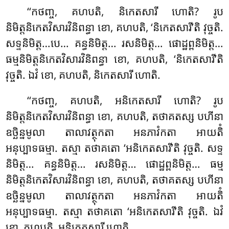
‘‘កថញ្ច, គហបតិ, និកេតសារី ហោតិ? រូប
និមិត្តនិកេតវិសារវិនិពន្ធា ខោ, គហបតិ, ‘និកេតសារី’តិ វុច្ចតិ.
សទ្ទនិមិត្ត…បេ… គន្ធនិមិត្ត… រសនិមិត្ត… ផោដ្ឋព្ពនិមិត្ត…
ធម្មនិមិត្តនិកេតវិសារវិនិពន្ធា ខោ, គហបតិ, ‘និកេតសារី’តិ
វុច្ចតិ. ឯវំ ខោ, គហបតិ, និកេតសារី ហោតិ.
‘‘កថញ្ច, គហបតិ, អនិកេតសារី ហោតិ? រូប
និមិត្តនិកេតវិសារវិនិពន្ធា ខោ, គហបតិ, តថាគតស្ស បហីនា
ឧច្ឆិន្នមូលា តាលាវត្ថុកតា អនភាវំកតា អាយតិំ
អនុប្បាទធម្មា. តស្មា តថាគតោ ‘អនិកេតសារី’តិ វុច្ចតិ. សទ្ទ
និមិត្ត… គន្ធនិមិត្ត… រសនិមិត្ត… ផោដ្ឋព្ពនិមិត្ត… ធម្ម
និមិត្តនិកេតវិសារវិនិពន្ធា ខោ, គហបតិ, តថាគតស្ស បហីនា
ឧច្ឆិន្នមូលា តាលាវត្ថុកតា អនភាវំកតា
អាយតិំ
អនុប្បាទធម្មា. តស្មា
តថាគតោ ‘អនិកេតសារី’តិ
វុច្ចតិ. ឯវំ
ខោ, គហបតិ, អនិកេតសារី ហោតិ.