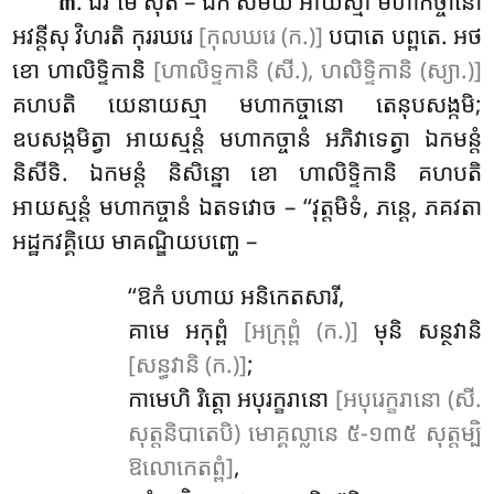
. ឯវំ
មេ សុតំ – ឯកំ សមយំ អាយស្មា មហាកច្ចានោ
៣
អវន្តីសុ វិហរតិ កុររឃរេ
[កុលឃរេ (ក.)]
បបាតេ បព្ពតេ. អថ
ខោ ហាលិទ្ទិកានិ
[ហាលិទ្ទកានិ (សី.), ហលិទ្ទិកានិ (ស្យា.)]
គហបតិ យេនាយស្មា មហាកច្ចានោ តេនុបសង្កមិ;
ឧបសង្កមិត្វា អាយស្មន្តំ មហាកច្ចានំ អភិវាទេត្វា ឯកមន្តំ
និសីទិ. ឯកមន្តំ និសិន្នោ ខោ ហាលិទ្ទិកានិ គហបតិ
អាយស្មន្តំ មហាកច្ចានំ ឯតទវោច – ‘‘វុត្តមិទំ, ភន្តេ, ភគវតា
អដ្ឋកវគ្គិយេ មាគណ្ឌិយបញ្ហេ –
‘‘ឱកំ បហាយ អនិកេតសារី,
គាមេ អកុព្ពំ
[អក្រុព្ពំ (ក.)]
មុនិ សន្ថវានិ
[សន្ធវានិ (ក.)]
;
កាមេហិ រិត្តោ អបុរក្ខរានោ
[អបុរេក្ខរានោ (សី.
សុត្តនិបាតេបិ) មោគ្គល្លានេ ៥-១៣៥ សុត្តម្បិ
ឱលោកេតព្ពំ]
,