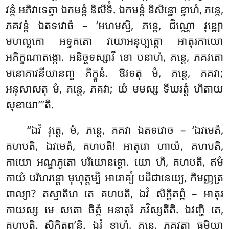
វន្តំ អភិវាទេត្វា ឯកមន្តំ និសីទិំ. ឯកមន្តំ និសិន្នោ ខ្វាហំ, ភន្តេ,
ភគវន្តំ ឯតទវោចំ – ‘អហមស្មិ, ភន្តេ, ជិណ្ណោ វុឌ្ឍោ
មហល្លកោ អទ្ធគតោ វយោអនុប្បត្តោ អាតុរកាយោ
អភិក្ខណាតង្កោ. អនិច្ចទស្សាវី ខោ បនាហំ, ភន្តេ, ភគវតោ
មនោភាវនីយានញ្ច ភិក្ខូនំ. ឱវទតុ មំ, ភន្តេ, ភគវា;
អនុសាសតុ មំ, ភន្តេ, ភគវា; យំ មមស្ស ទីឃរត្តំ ហិតាយ
សុខាយា’’’តិ.
‘‘ឯវំ វុត្តេ
, មំ, ភន្តេ, ភគវា ឯតទវោច – ‘ឯវមេតំ,
គហបតិ, ឯវមេតំ, គហបតិ! អាតុរោ ហាយំ, គហបតិ,
កាយោ អណ្ឌភូតោ បរិយោនទ្ធោ. យោ ហិ, គហបតិ, ឥមំ
កាយំ បរិហរន្តោ
មុហុត្តម្បិ អារោគ្យំ បដិជានេយ្យ, កិមញ្ញត្រ
ពាល្យា? តស្មាតិហ តេ គហបតិ, ឯវំ សិក្ខិតព្ពំ – អាតុរ
កាយស្ស មេ សតោ ចិត្តំ អនាតុរំ ភវិស្សតីតិ. ឯវញ្ហិ តេ,
គហបតិ, សិក្ខិតព្ព’ន្តិ. ឯវំ ខ្វាហំ, ភន្តេ, ភគវតា ធម្មិយា