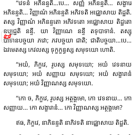
‘‘វេទនំ
អភិនន្ទតិ…បេ… សញ្ញំ អភិនន្ទតិ… សង្ខារេ
អភិនន្ទតិ… វិញ្ញាណំ អភិនន្ទតិ អភិវទតិ អជ្ឈោសាយ តិដ្ឋតិ.
តស្ស វិញ្ញាណំ អភិនន្ទតោ អភិវទតោ អជ្ឈោសាយ តិដ្ឋតោ
ឧប្បជ្ជតិ នន្ទី. យា វិញ្ញាណេ នន្ទី តទុបាទានំ. តស្សុ
📜
បាទានបច្ចយា ភវោ; ភវបច្ចយា ជាតិ; ជាតិបច្ចយា…បេ…
ឯវមេតស្ស កេវលស្ស ទុក្ខក្ខន្ធស្ស សមុទយោ ហោតិ.
‘‘អយំ, ភិក្ខវេ, រូបស្ស សមុទយោ; អយំ វេទនាយ
សមុទយោ; អយំ សញ្ញាយ សមុទយោ; អយំ សង្ខារានំ
សមុទយោ; អយំ វិញ្ញាណស្ស សមុទយោ.
‘‘កោ ច, ភិក្ខវេ, រូបស្ស អត្ថង្គមោ, កោ វេទនាយ… កោ
សញ្ញាយ… កោ សង្ខារានំ… កោ វិញ្ញាណស្ស អត្ថង្គមោ?
ឥធ, ភិក្ខវេ, នាភិនន្ទតិ នាភិវទតិ នាជ្ឈោសាយ តិដ្ឋតិ.