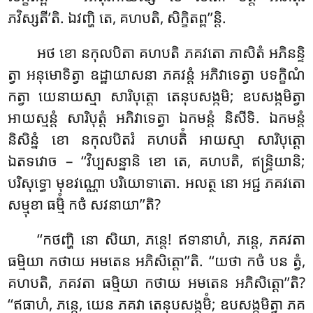
ភវិស្សតី’តិ. ឯវញ្ហិ តេ, គហបតិ, សិក្ខិតព្ព’’ន្តិ.
អថ ខោ នកុលបិតា គហបតិ ភគវតោ ភាសិតំ អភិនន្ទិ
ត្វា
អនុមោទិត្វា ឧដ្ឋាយាសនា ភគវន្តំ អភិវាទេត្វា បទក្ខិណំ
កត្វា យេនាយស្មា សារិបុត្តោ តេនុបសង្កមិ; ឧបសង្កមិត្វា
អាយស្មន្តំ សារិបុត្តំ អភិវាទេត្វា ឯកមន្តំ និសីទិ. ឯកមន្តំ
និសិន្នំ ខោ នកុលបិតរំ គហបតិំ អាយស្មា សារិបុត្តោ
ឯតទវោច – ‘‘វិប្បសន្នានិ ខោ តេ, គហបតិ, ឥន្ទ្រិយានិ;
បរិសុទ្ធោ មុខវណ្ណោ បរិយោទាតោ. អលត្ថ នោ អជ្ជ ភគវតោ
សម្មុខា ធម្មិំ កថំ សវនាយា’’តិ?
‘‘កថញ្ហិ នោ សិយា, ភន្តេ! ឥទានាហំ, ភន្តេ, ភគវតា
ធម្មិយា កថាយ អមតេន អភិសិត្តោ’’តិ. ‘‘យថា កថំ បន ត្វំ,
គហបតិ, ភគវតា ធម្មិយា កថាយ អមតេន អភិសិត្តោ’’តិ?
‘‘ឥធាហំ, ភន្តេ, យេន ភគវា តេនុបសង្កមិំ; ឧបសង្កមិត្វា ភគ