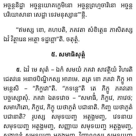
អច្ចន្តនិដ្ឋា អច្ចន្តយោគក្ខេមិនោ អច្ចន្តព្រហ្មចារិនោ អច្ចន្ត
បរិយោសានា សេដ្ឋា ទេវមនុស្សាន’’’ន្តិ.
‘‘ឥមស្ស ខោ, គហបតិ, ភគវតា សំខិត្តេន ភាសិតស្ស
ឯវំ វិត្ថារេន អត្ថោ ទដ្ឋព្ពោ’’តិ. ចតុត្ថំ.
៥. សមាធិសុត្តំ
. ឯវំ មេ សុតំ – ឯកំ សមយំ ភគវា សាវត្ថិយំ វិហរតិ
៥
ជេតវនេ
អនាថបិណ្ឌិកស្ស អារាមេ. តត្រ ខោ ភគវា ភិក្ខូ អា
មន្តេសិ – ‘‘ភិក្ខវោ’’តិ. ‘‘ភទន្តេ’’តិ តេ ភិក្ខូ ភគវតោ
បច្ចស្សោសុំ. ភគវា ឯតទវោច – ‘‘សមាធិំ, ភិក្ខវេ, ភាវេថ;
សមាហិតោ, ភិក្ខវេ, ភិក្ខុ យថាភូតំ បជានាតិ. កិញ្ច យថាភូតំ
បជានាតិ? រូបស្ស សមុទយញ្ច អត្ថង្គមញ្ច, វេទនាយ
សមុទយញ្ច អត្ថង្គមញ្ច
, សញ្ញាយ សមុទយញ្ច អត្ថង្គមញ្ច,
សង្ខារានំ សមុទយញ្ច អត្ថង្គមញ្ច, វិញ្ញាណស្ស សមុទយញ្ច