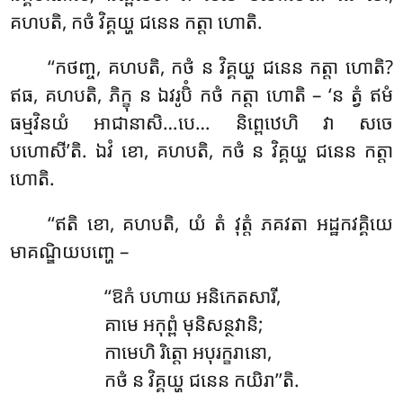
គហបតិ, កថំ វិគ្គយ្ហ ជនេន កត្តា ហោតិ.
‘‘កថញ្ច
, គហបតិ, កថំ ន វិគ្គយ្ហ ជនេន កត្តា ហោតិ?
ឥធ, គហបតិ, ភិក្ខុ ន ឯវរូបិំ កថំ កត្តា ហោតិ – ‘ន ត្វំ ឥមំ
ធម្មវិនយំ អាជានាសិ…បេ… និព្ពេឋេហិ វា សចេ
បហោសី’តិ. ឯវំ ខោ, គហបតិ, កថំ ន វិគ្គយ្ហ ជនេន កត្តា
ហោតិ.
‘‘ឥតិ
ខោ, គហបតិ, យំ តំ វុត្តំ ភគវតា អដ្ឋកវគ្គិយេ
មាគណ្ឌិយបញ្ហេ –
‘‘ឱកំ បហាយ អនិកេតសារី,
គាមេ អកុព្ពំ មុនិសន្ថវានិ;
កាមេហិ រិត្តោ អបុរក្ខរានោ,
កថំ ន វិគ្គយ្ហ ជនេន កយិរា’’តិ.