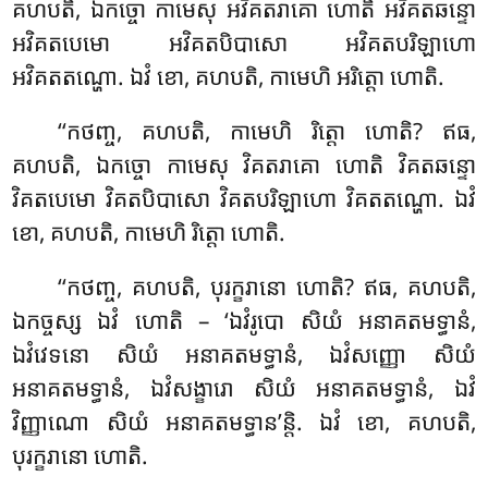
គហបតិ, ឯកច្ចោ កាមេសុ អវិគតរាគោ
ហោតិ អវិគតឆន្ទោ
អវិគតបេមោ អវិគតបិបាសោ អវិគតបរិឡាហោ
អវិគតតណ្ហោ. ឯវំ ខោ, គហបតិ, កាមេហិ អរិត្តោ ហោតិ.
‘‘កថញ្ច, គហបតិ, កាមេហិ រិត្តោ ហោតិ? ឥធ,
គហបតិ, ឯកច្ចោ កាមេសុ វិគតរាគោ ហោតិ វិគតឆន្ទោ
វិគតបេមោ វិគតបិបាសោ វិគតបរិឡាហោ វិគតតណ្ហោ
. ឯវំ
ខោ, គហបតិ, កាមេហិ រិត្តោ ហោតិ.
‘‘កថញ្ច, គហបតិ, បុរក្ខរានោ ហោតិ? ឥធ, គហបតិ,
ឯកច្ចស្ស ឯវំ ហោតិ – ‘ឯវំរូបោ សិយំ អនាគតមទ្ធានំ,
ឯវំវេទនោ សិយំ អនាគតមទ្ធានំ, ឯវំសញ្ញោ សិយំ
អនាគតមទ្ធានំ, ឯវំសង្ខារោ សិយំ អនាគតមទ្ធានំ, ឯវំ
វិញ្ញាណោ សិយំ អនាគតមទ្ធាន’ន្តិ. ឯវំ ខោ, គហបតិ,
បុរក្ខរានោ ហោតិ.