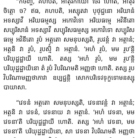
‘‘កថញ្ច, គហបតិ, អាតុរកាយោ ចេវ ហោតិ, អាតុរ
ចិត្តោ ច? ឥធ, គហបតិ, អស្សុតវា បុថុជ្ជនោ អរិយានំ
អទស្សាវី អរិយធម្មស្ស អកោវិទោ អរិយធម្មេ អវិនីតោ
សប្បុរិសានំ អទស្សាវី សប្បុរិសធម្មស្ស អកោវិទោ សប្បុរិស
ធម្មេ អវិនីតោ រូបំ អត្តតោ សមនុបស្សតិ, រូបវន្តំ
វា អត្តានំ;
អត្តនិ វា រូបំ, រូបស្មិំ វា អត្តានំ. ‘អហំ រូបំ, មម រូប’ន្តិ
បរិយុដ្ឋដ្ឋាយី ហោតិ. តស្ស ‘អហំ រូបំ, មម រូប’ន្តិ
បរិយុដ្ឋដ្ឋាយិនោ តំ រូបំ វិបរិណមតិ អញ្ញថា ហោតិ. តស្ស រូប
វិបរិណាមញ្ញថាភាវា ឧប្បជ្ជន្តិ សោកបរិទេវទុក្ខទោមនស្សុ
បាយាសា.
‘‘វេទនំ អត្តតោ សមនុបស្សតិ, វេទនាវន្តំ វា អត្តានំ;
អត្តនិ វា វេទនំ, វេទនាយ វា អត្តានំ. ‘អហំ វេទនា, មម
វេទនា’តិ បរិយុដ្ឋដ្ឋាយី ហោតិ. តស្ស ‘អហំ វេទនា, មម
វេទនា’តិ បរិយុដ្ឋដ្ឋាយិនោ, សា វេទនា វិបរិណមតិ អញ្ញថា