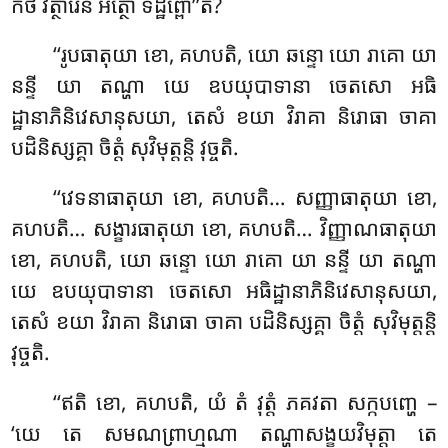
កថំ វិត្ថារេន អត្ថោ ទដ្ឋព្ពោ’’តិ?
‘‘រូបធាតុយា
ខោ, គហបតិ, យោ ឆន្ទោ យោ រាគោ យា
នន្ទី យា តណ្ហា យេ ឧបយុបាទានា ចេតសោ អធិ
ដ្ឋានាភិនិវេសានុសយា, តេសំ ខយា វិរាគា និរោធា ចាគា
បដិនិស្សគ្គា ចិត្តំ សុវិមុត្តន្តិ វុច្ចតិ.
‘‘វេទនាធាតុយា ខោ, គហបតិ… សញ្ញាធាតុយា ខោ,
គហបតិ… សង្ខារធាតុយា ខោ, គហបតិ… វិញ្ញាណធាតុយា
ខោ, គហបតិ, យោ ឆន្ទោ យោ រាគោ យា នន្ទី យា តណ្ហា
យេ ឧបយុបាទានា ចេតសោ អធិដ្ឋានាភិនិវេសានុសយា,
តេសំ ខយា វិរាគា និរោធា ចាគា បដិនិស្សគ្គា ចិត្តំ សុវិមុត្តន្តិ
វុច្ចតិ.
‘‘ឥតិ ខោ, គហបតិ, យំ តំ វុត្តំ ភគវតា សក្កបញ្ហេ –
‘យេ តេ សមណព្រាហ្មណា តណ្ហាសង្ខយវិមុត្តា តេ