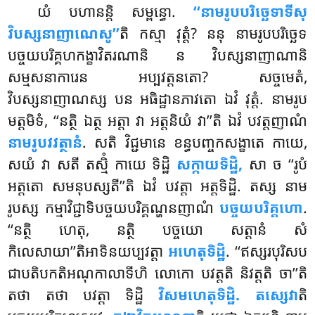
យំ បហានន្តិ សម្ពន្ធោ.
‘‘នាមរូបបរិច្ឆេទាទីសុ
វិបស្សនាញាណេសូ’’
តិ កស្មា វុត្តំ? ននុ នាមរូបបរិច្ឆេទ
បច្ចយបរិគ្គហកង្ខាវិតរណានិ ន វិបស្សនាញាណានិ
សម្មសនាការេន អប្បវត្តនតោ? សច្ចមេតំ,
វិបស្សនាញាណស្ស បន អធិដ្ឋានភាវតោ ឯវំ វុត្តំ. នាមរូប
មត្តមិទំ, ‘‘នត្ថិ ឯត្ថ អត្តា វា អត្តនិយំ
វា’’តិ ឯវំ បវត្តញាណំ
នាមរូបវវត្ថានំ
. សតិ វិជ្ជមានេ ខន្ធបញ្ចកសង្ខាតេ កាយេ,
សយំ វា សតី តស្មិំ កាយេ ទិដ្ឋិ
សក្កាយទិដ្ឋិ,
សា ច ‘‘រូបំ
អត្តតោ សមនុបស្សតី’’តិ ឯវំ បវត្តា អត្តទិដ្ឋិ. តស្ស នាម
រូបស្ស កម្មាវិជ្ជាទិបច្ចយបរិគ្គណ្ហនញាណំ
បច្ចយបរិគ្គហោ
.
‘‘នត្ថិ ហេតុ, នត្ថិ បច្ចយោ សត្តានំ សំ
កិលេសាយា’’តិអាទិនយប្បវត្តា
អហេតុទិដ្ឋិ
. ‘‘ឥស្សរបុរិសប
ជាបតិបកតិអណុកាលាទីហិ លោកោ បវត្តតិ និវត្តតិ ចា’’តិ
តថា តថា បវត្តា ទិដ្ឋិ
វិសមហេតុទិដ្ឋិ. តស្សេវា
តិ