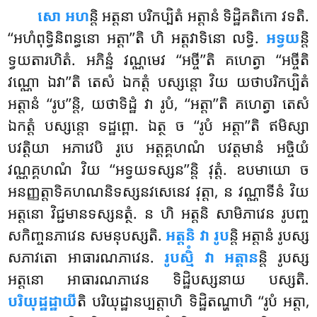
សោ អហ
ន្តិ អត្តនា បរិកប្បិតំ អត្តានំ ទិដ្ឋិគតិកោ វទតិ.
‘‘អហំពុទ្ធិនិពន្ធនោ អត្តា’’តិ ហិ អត្តវាទិនោ លទ្ធិ.
អទ្វយ
ន្តិ
ទ្វយតារហិតំ. អភិន្នំ វណ្ណមេវ ‘‘អច្ចី’’តិ គហេត្វា ‘‘អច្ចីតិ
វណ្ណោ ឯវា’’តិ តេសំ ឯកត្តំ បស្សន្តោ វិយ យថាបរិកប្បិតំ
អត្តានំ ‘‘រូប’’ន្តិ, យថាទិដ្ឋំ វា រូបំ, ‘‘អត្តា’’តិ គហេត្វា តេសំ
ឯកត្តំ បស្សន្តោ ទដ្ឋព្ពោ. ឯត្ថ ច ‘‘រូបំ អត្តា’’តិ
ឥមិស្សា
បវត្តិយា អភាវេបិ រូបេ អត្តគ្គហណំ បវត្តមានំ អច្ចិយំ
វណ្ណគ្គហណំ វិយ ‘‘អទ្វយទស្សន’’ន្តិ វុត្តំ. ឧបមាយោ ច
អនញ្ញត្តាទិគហណនិទស្សនវសេនេវ វុត្តា, ន វណ្ណាទីនំ វិយ
អត្តនោ វិជ្ជមានទស្សនត្ថំ. ន ហិ អត្តនិ សាមិភាវេន រូបញ្ច
សកិញ្ចនភាវេន សមនុបស្សតិ.
អត្តនិ វា រូប
ន្តិ អត្តានំ រូបស្ស
សភាវតោ អាធារណភាវេន.
រូបស្មិំ វា អត្តាន
ន្តិ រូបស្ស
អត្តនោ អាធារណភាវេន ទិដ្ឋិបស្សនាយ បស្សតិ.
បរិយុដ្ឋដ្ឋាយី
តិ បរិយុដ្ឋានប្បត្តាហិ ទិដ្ឋិតណ្ហាហិ ‘‘រូបំ អត្តា,