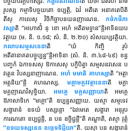
បច្ចយបរិគ្គហស្សេវ.
កង្ខាវិតរណេនា
តិ យថា ឯតរហិ នាម
រូបស្ស កម្មាទិបច្ចយតោ ឧប្បត្តិ, ឯវំ អតីតេ អនាគតេបីតិ
តីសុ កាលេសុ វិចិកិច្ឆាបនយនញាណេន.
កថំកថីភា
វស្សា
តិ ‘‘អហោសិំ នុ ខោ អហំ
អតីតមទ្ធាន’’ន្តិអាទិនយប
វត្តាយ (ម. និ. ១.១៨; សំ. និ. ២.២០) សំសយប្បវត្តិយា.
កលាបសម្មសនេនា
តិ ‘‘យំ កិញ្ចិ រូបំ
អតីតានាគតបច្ចុប្បន្ន’’ន្តិអាទិនា (សំ. និ. ៣.៤៨-៤៩) ខន្ធ
បញ្ចកំ ឯកាទសសុ ឱកាសេសុ បក្ខិបិត្វា សម្មសនវសេន ប
វត្តេន វិបស្សនាញាណេន.
អហំ មមាតិ គាហស្សា
តិ ‘‘អត្តា
អត្តនិយ’’ន្តិ គហណស្ស.
មគ្គាមគ្គវវត្ថានេនា
តិ មគ្គា
មគ្គញាណវិសុទ្ធិយា.
អមគ្គេ មគ្គសញ្ញាយា
តិ អមគ្គេ
ឱភាសាទិកេ ‘‘មគ្គោ’’តិ ឧប្បន្នសញ្ញាយ. យស្មា សម្មទេវ
សង្ខារានំ ឧទយំ បស្សន្តោ ‘‘ឯវមេតេ សង្ខារា អនុរូប
ការណតោ ឧប្បជ្ជន្តិ, ន បន ឧច្ឆិជ្ជន្តី’’តិ គណ្ហាតិ, តស្មា វុត្តំ
‘‘ឧទយទស្សនេន ឧច្ឆេទទិដ្ឋិយា’’
តិ. យស្មា បន សង្ខារានំ