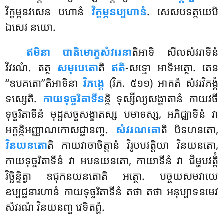
វិក្ខម្ភនវសេន បហានំ
វិក្ខម្ភនប្បហានំ
. សេសបទត្តយេបិ
ឯសេវ នយោ.
ឥមិនា បាតិមោក្ខសំវរេនា
តិអាទិ សីលសំវរាទីនំ
វិវរណំ. តត្ថ
សមុបេតោ
តិ
ឥតិ
-សទ្ទោ អាទិអត្ថោ. តេន
‘‘ឧបគតោ’’តិអាទិនា
វិភង្គេ
(វិភ. ៥១១) អាគតំ សំវរវិភង្គំ
ទស្សេតិ.
កាយទុច្ចរិតាទីន
ន្តិ ទុស្សីល្យសង្ខាតានំ កាយវចី
ទុច្ចរិតាទីនំ មុដ្ឋសច្ចសង្ខាតស្ស បមាទស្ស, អភិជ្ឈាទីនំ វា
អក្ខន្តិអញ្ញាណកោសជ្ជានញ្ច.
សំវរណតោ
តិ បិទហនតោ,
វិនយនតោ
តិ កាយវាចាចិត្តានំ វិរូបបវត្តិយា វិនយនតោ,
កាយទុច្ចរិតាទីនំ វា អបនយនតោ, កាយាទីនំ វា ជិម្ហបវត្តិំ
វិច្ឆិន្ទិត្វា ឧជុកនយនតោតិ អត្ថោ. បច្ចយសមវាយេ
ឧប្បជ្ជនារហានំ កាយទុច្ចរិតាទីនំ តថា តថា អនុប្បាទនមេវ
សំវរណំ វិនយនញ្ច វេទិតព្ពំ.