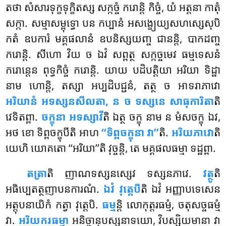
តថា សំសារទុក្ខទុក្ខិតស្ស សក្កច្ចំ ករោន្តិ កិច្ចំ, យំ អត្តនា កាតុំ
សក្កា. សម្មាសម្ពុទ្ធោ បន កប្បានំ អសង្ខ្យេយ្យសហស្សេសុបិ
កតំ ឧបការំ មគ្គផលានំ ឧបនិស្សយញ្ច ជានន្តិ, បាកដញ្ច
ករោន្តិ. សីហោ វិយ ច ឯវំ សព្ពត្ថ សក្កច្ចមេវ ធម្មទេសនំ
ករោន្តេន ពុទ្ធកិច្ចំ ករោន្តិ. យាយ បដិបត្តិយា អរិយា ទិដ្ឋា
នាម ហោន្តិ, តស្សា អប្បដិបជ្ជនំ, តត្ថ ច អាទរាភាវោ
អរិយានំ អទស្សនសីលតា, ន ច ទស្សនេ សាធុការិតា
តិ
វេទិតព្ពា.
ចក្ខុនា អទស្សាវី
តិ ឯត្ថ ចក្ខុ នាម ន មំសចក្ខុ ឯវ,
អថ ខោ ទិព្ពចក្ខុបីតិ អាហ
‘‘ទិព្ពចក្ខុនា វា’’
តិ.
អរិយភាវោ
តិ
យេហិ យោគតោ ‘‘អរិយា’’តិ វុច្ចន្តិ, តេ មគ្គផលធម្មា ទដ្ឋព្ពា.
តត្រា
តិ ញាណទស្សនស្សេវ ទស្សនភាវេ.
វត្ថូ
តិ
អធិប្បេតត្ថញាបនការណំ.
ឯវំ វុត្តេបី
តិ ឯវំ អញ្ញាបទេសេន
អត្តុបនាយិកំ កត្វា
វុត្តេបិ.
ធម្ម
ន្តិ លោកុត្តរធម្មំ, ចតុសច្ចធម្មំ
វា.
អរិយករធម្មា
អនិច្ចានុបស្សនាទយោ, វិបស្សិយមានា វា