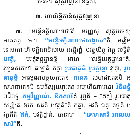
ទេវទហសុត្តវណ្ណនា និដ្ឋិតា.
៣. ហាលិទ្ទិកានិសុត្តវណ្ណនា
. ‘‘អវន្តិទក្ខិណាបថេ’’តិ អញ្ញេសុ សុត្តបទេសុ
៣
អាគតត្តា អាហ
‘‘អវន្តិទក្ខិណាបថសង្ខាតេ’’
តិ. មជ្ឈិម
ទេសតោ ហិ ទក្ខិណទិសាយ អវន្តិរដ្ឋំ. បវត្តយិត្ថ ឯត្ថ លទ្ធីតិ
បវត្តំ,
បវត្តិតព្ពដ្ឋានន្តិ អាហ ‘‘លទ្ធិបវត្តដ្ឋានេ’’តិ.
រុប្បនសភាវោ ធម្មោតិ កត្វា
រូបធាតូតិ រូបក្ខន្ធោ
វុត្តោ.
រូប
ធាតុម្ហិ
អារម្មណបច្ចយភូតេន
រាគេន
សហជាតេនបិ អ
សហជាតេនបិ ឧបនិស្សយភូតេន អប្បហីនភាវេនេវ
វិនិពទ្ធំ
បដិពទ្ធំ
កម្មវិញ្ញាណំ. ឱកសារី
តិ វុច្ចតិ – ‘‘តស្មិំ រូបធាតុ
សញ្ញិតេ ឱកេ សរតិ បវត្តតី’’តិ កត្វា. អវតិ ឯត្ថ គច្ឆតិ ប
វត្តតីតិ
ឱកំ,
បវត្តិដ្ឋានំ. តេនាហ –
‘‘គេហសារី អាលយ
សារី’’
តិ.