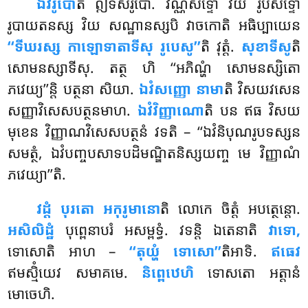
ឯវំរូបោ
តិ ឦទិសរូបោ. វណ្ណសទ្ទោ វិយ រូបសទ្ទោ
រូបាយតនស្ស វិយ សណ្ឋានស្សបិ វាចកោតិ អធិប្បាយេន
‘‘ទីឃរស្ស កាឡោទាតាទីសុ រូបេសូ’’
តិ វុត្តំ.
សុខាទីសូ
តិ
សោមនស្សាទីសុ. តត្ថ ហិ ‘‘អភិណ្ហំ សោមនស្សិតោ
ភវេយ្យ’’ន្តិ បត្ថនា សិយា.
ឯវំសញ្ញោ នាមា
តិ វិសយវសេន
សញ្ញាវិសេសបត្ថនមាហ.
ឯវំវិញ្ញាណោ
តិ បន ឥធ វិសយ
មុខេន វិញ្ញាណវិសេសបត្ថនំ វទតិ – ‘‘ឯវំនិបុណរូបទស្សន
សមត្ថំ, ឯវំបញ្ចបសាទបដិមណ្ឌិតនិស្សយញ្ច មេ វិញ្ញាណំ
ភវេយ្យា’’តិ.
វដ្ដំ បុរតោ អកុរូមានោ
តិ លោកេ ចិត្តំ អបត្ថេន្តោ.
អសិលិដ្ឋំ
បុព្ពេនាបរំ អសម្ពទ្ធំ. វទន្តិ ឯតេនាតិ
វាទោ,
ទោសោតិ អាហ –
‘‘តុយ្ហំ ទោសោ’’
តិអាទិ.
ឥធេវ
ឥមស្មិំយេវ សមាគមេ.
និព្ពេឋេហិ
ទោសតោ អត្តានំ
មោចេហិ.