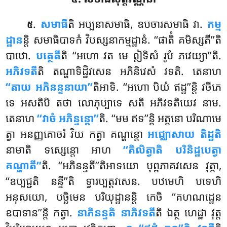
.
សមាធី
តិ អប្បនាសមាធិ, ឧបចារសមាធិ វា.
កម្ម
៥
ដ្ឋាន
ន្តិ សមាធិបាទកំ វិបស្សនាកម្មដ្ឋានំ. ‘‘ផាតិំ គមិស្សតី’’តិ
បាឋោ.
បត្ថេតី
តិ ‘‘អហោ វត មេ ឦទិសំ រូបំ ភវេយ្យា’’តិ.
អភិវទតី
តិ តណ្ហាទិដ្ឋិវសេន អភិនិវេសំ វទតិ. តេនាហ
‘‘តាយ អភិនន្ទនាយា’’
តិអាទិ. ‘‘អហោ បិយំ ឥដ្ឋ’’ន្តិ វចីភេ
ទេ អសតិបិ តថា លោភុប្បាទេ សតិ អភិវទតិយេវ នាម.
តេនាហ
‘‘វាចំ អភិន្ទន្តោ’’
តិ. ‘‘មម ឥទ’’ន្តិ អត្តនោ បរិណាមេ
ត្វា អនញ្ញគោចរំ វិយ កត្វា គណ្ហន្តោ
អជ្ឈោសាយ តិដ្ឋតិ
នាមាតិ ទស្សេន្តោ អាហ
‘‘គិលិត្វាតិ បរិនិដ្ឋបេត្វា
គណ្ហាតី’’
តិ. ‘‘អភិនន្ទតី’’តិអាទយោ បុព្ពភាគវសេន វុត្តា,
‘‘ឧប្បជ្ជតិ នន្ទី’’តិ ទ្វារប្បត្តវសេន. បឋមេហិ បទេហិ
អនុសយោ, បច្ឆិមេន បរិយុដ្ឋានន្តិ កេចិ ‘‘គហណដ្ឋេន
ឧបាទាន’’ន្តិ កត្វា.
នាភិនន្ទតិ នាភិវទតី
តិ ឯត្ថ ហេដ្ឋា វុត្ត