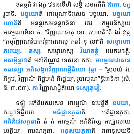
ឧគច្ឆតិ វា ឯត្ថ វេទនាទីហិ សទ្ធិំ សមវេតីតិ
ឱកោ,
ចក្ខុ
រូបាទិ.
បច្ចយោ
តិ អារម្មណាទិវសេន បច្ចយោ.
បច្ចយោ
ហោតី
តិ អនន្តរសមនន្តរាទិនា ចេវ កម្មូបនិស្សយ
អារម្មណាទិនា ច. ‘‘វិញ្ញាណធាតុ ខោ, គហបតី’’តិ ឯវំ វុត្តេ
‘‘កម្មវិញ្ញាណវិបាកវិញ្ញាណេសុ កតរំ នុ ខោ’’តិ
សម្មោហោ
ភវេយ្យ. តស្ស
សម្មោហស្ស
វិឃាតត្ថំ
អបគមនត្ថំ.
អសម្ភិន្នាវា
តិ អសំកិណ្ណាវ ទេសនា កតា.
អារម្មណវសេន
ចតស្សោ អភិសង្ខារវិញ្ញាណដ្ឋិតិយោ វុត្តា
– ‘‘រូបុបយំ វា,
ភិក្ខវេ, វិញ្ញាណំ តិដ្ឋមានំ តិដ្ឋេយ្យ, រូបារម្មណ’’ន្តិអាទិនា (សំ.
និ. ៣.៥៣).
តា
វិញ្ញាណដ្ឋិតិយោ
ទស្សេតុម្បិ
.
ទឡ្ហំ អភិនិវេសវសេន អារម្មណំ ឧបេន្តីតិ
ឧបយា,
តណ្ហាទិដ្ឋិយោ.
អធិដ្ឋានភូតា
តិ បតិដ្ឋានភូតា.
អភិនិវេសភូតា
តិ តំ តំ អារម្មណំ អភិនិវិស្ស អជ្ឈោសាយ
បវត្តិយា ការណភូតា.
អនុសយភូតា
តិ រាគានុសយទិ