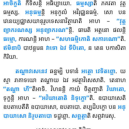
អាចិក្ខតិ
កីទិសន្តិ អធិប្បាយោ.
ធម្មស្សា
តិ ភគវតា វុត្ត
ធម្មស្ស.
អនុធម្ម
ន្តិ អនុកូលំ អវិរុជ្ឈនធម្មំ. សោ បន
វេនេយ្យជ្ឈាសយានុរូបទេសនាវិត្ថារោតិ អាហ –
‘‘វុត្ត
ព្យាករណស្ស អនុព្យាករណ’’
ន្តិ. ធារេតិ អត្តនោ
ផលន្តិ
ធម្មោ,
ការណន្តិ អាហ –
‘‘សហធម្មិកោតិ សការណោ’’
តិ.
ឥមិនាបិ
បាឋន្តរេន
វាទោ ឯវ ទីបិតោ,
ន តេន បកាសិតា
កិរិយា.
តណ្ហាវសេនេវ
ឆន្នម្បិ បទានំ
អត្ថោ វេទិតព្ពោ
. យ
ស្មា រាគាទយោ តណ្ហាយ ឯវ អវត្ថាវិសេសាតិ. តេនាហ
‘‘តណ្ហា ហី’’
តិអាទិ. វិហនន្តិ កាយំ ចិត្តញ្ចាតិ
វិឃាតោ,
ទុក្ខន្តិ អាហ –
‘‘អវិឃាតោតិ
និទុក្ខោ’’
តិ. ឧបាយាសេតិ
ឧបតាបេតីតិ ឧបាយាសោ, ឧបតាបោ. តប្បដិបក្ខោ បន
អនុ
បាយាសោ និរូបតាបោ
ទដ្ឋព្ពោ.
សព្ពត្ថា
តិ សព្ពវារេសុ.