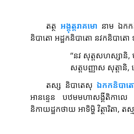
តត្ថ
អង្គុត្តរាគមោ
នាម ឯកកនិប
និបាតោ អដ្ឋកនិបាតោ នវកនិបាតោ
‘‘នវ សុត្តសហស្សានិ, 
សត្តបញ្ញាស សុត្តានិ, ហោ
តស្ស និបាតេសុ
ឯកកនិបាត
អានន្ទេន បឋមមហាសង្គីតិកាលេ 
និកាយដ្ឋកថាយ អាទិម្ហិ វិត្ថារិតា, តស្