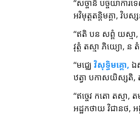
‘‘សច្ចានិ បច្ចយាការ
អវិមុត្តតន្តិមគ្គា, វិប
‘‘ឥតិ បន សព្ពំ យស្មា
វុត្តំ តស្មា ភិយ្យោ, ន 
‘‘មជ្ឈេ
វិសុទ្ធិមគ្គោ,
ឯស 
ឋត្វា បកាសយិស្សតិ, 
‘‘ឥច្ចេវ
កតោ តស្មា, តម
អដ្ឋកថាយ វិជានថ, អង្គុត្ត