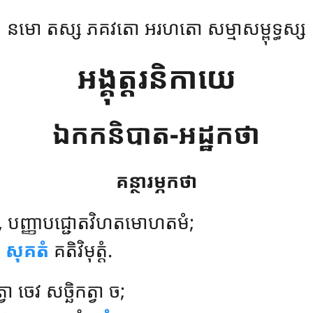
នមោ តស្ស ភគវតោ អរហតោ សម្មាសម្ពុទ្ធស្ស
អង្គុត្តរនិកាយេ
ឯកកនិបាត-អដ្ឋកថា
គន្ថារម្ភកថា
, បញ្ញាបជ្ជោតវិហតមោហតមំ;
េ
សុគតំ
គតិវិមុត្តំ.
ត្វា ចេវ សច្ឆិកត្វា ច;