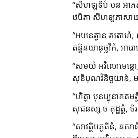
‘‘សីហឡទីបំ បន អាភត
ឋបិតា សីហឡភាសាយ,
‘‘អបនេត្វាន
តតោហំ, 
តន្តិនយានុច្ឆវិកំ, អា
‘‘សមយំ អវិលោមេន្តោ, 
សុនិបុណវិនិច្ឆយានំ, ម
‘‘ហិត្វា បុនប្បុនាគតមត
សុជនស្ស ច តុដ្ឋត្ថំ, ចិរដ
‘‘សាវត្ថិបភូតីនំ, នគរា