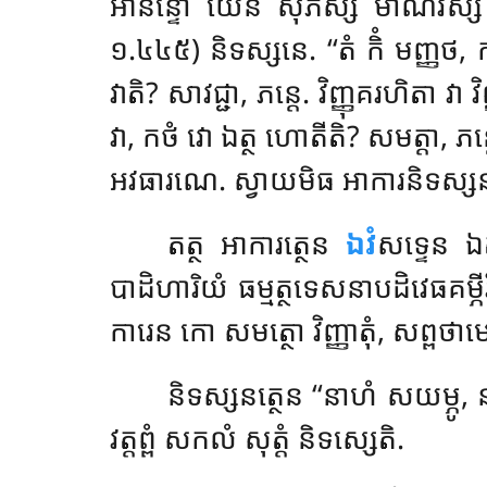
អានន្ទោ យេន សុភស្ស មាណវស្ស តោទ
១.៤៤៥) និទស្សនេ. ‘‘តំ កិំ មញ្ញថ,
វាតិ? សាវជ្ជា, ភន្តេ. វិញ្ញុគរហិតា វា
វា, កថំ វោ ឯត្ថ ហោតីតិ? សមត្តា, ភន្
អវធារណេ. ស្វាយមិធ អាការនិទស្សន
តត្ថ អាការត្ថេន
ឯវំ
សទ្ទេន ឯត
បាដិហារិយំ ធម្មត្ថទេសនាបដិវេធគម
ការេន កោ សមត្ថោ វិញ្ញាតុំ, សព្ពថា
និទស្សនត្ថេន ‘‘នាហំ សយម្ភូ, ន 
វត្តព្ពំ សកលំ សុត្តំ និទស្សេតិ.