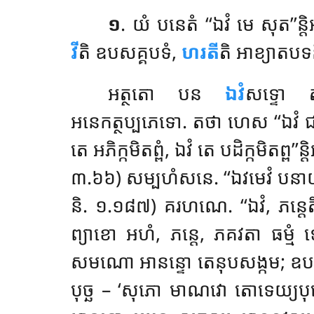
១
. យំ
បនេតំ ‘‘ឯវំ មេ សុត’’ន្ត
វី
តិ ឧបសគ្គបទំ,
ហរតី
តិ អាខ្យាតបទ
អត្ថតោ បន
ឯវំ
សទ្ទោ ត
អនេកត្ថប្បភេទោ. តថា ហេស ‘‘ឯវំ ជា
តេ អភិក្កមិតព្ពំ, ឯវំ តេ បដិក្កមិតព
៣.៦៦) សម្បហំសនេ. ‘‘ឯវមេវំ បនាយំ 
និ. ១.១៨៧) គរហណេ. ‘‘ឯវំ, ភន្តេតិ 
ព្យាខោ អហំ, ភន្តេ, ភគវតា ធម្មំ 
សមណោ អានន្ទោ តេនុបសង្កម; ឧបស
បុច្ឆ – ‘សុភោ មាណវោ តោទេយ្យបុត្ត