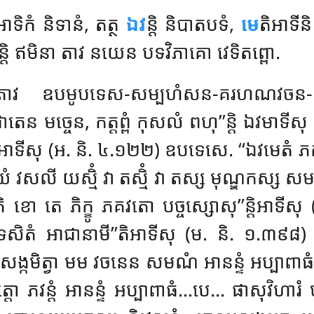
ិអាទិកំ និទានំ, តត្ថ
ឯវ
ន្តិ និបាតបទំ,
មេ
តិអាទី
ន្តិ ឥមិនា តាវ នយេន បទវិភាគោ វេទិតព្ពោ.
ាវ ឧបមូបទេស-សម្បហំសន-គរហណវចន-សម្ប
តេន មច្ចេន, កត្តព្ពំ កុសលំ ពហុ’’ន្តិ ឯវមាទី
្ព’’ន្តិអាទីសុ (អ. និ. ៤.១២២) ឧបទេសេ. ‘‘ឯវមេតំ
វសលី យស្មិំ វា តស្មិំ វា តស្ស មុណ្ឌកស្ស ស
ខោ តេ ភិក្ខូ ភគវតោ បច្ចស្សោសុ’’ន្តិអាទីសុ 
ទេសិតំ អាជានាមី’’តិអាទីសុ (ម. និ. ១.៣៩៨)
ង្កមិត្វា មម
វចនេន សមណំ អានន្ទំ អប្បាពាធំ អ
ោ ភវន្តំ អានន្ទំ
អប្បាពាធំ…បេ… ផាសុវិហារំ បុច