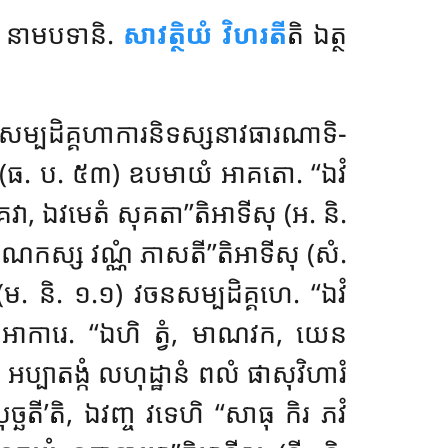
និ នាមបទានិ.
សាវត្ថិយំ វិហរតី
តិ ឯត្ថ
ដិគ្គហាការនិទស្សនាវធារណាទិ-
សុ (ធ. ប. ៥៣) ឧបមាយំ អាគតោ. ‘‘ឯវំ
 ភគវា, ឯវមេតំ សុគតា’’តិអាទីសុ
(អ. និ.
មណកស្ស វណ្ណំ ភាសតី’’តិអាទីសុ (សំ.
(ម. និ. ១.១) វចនសម្បដិគ្គហេ. ‘‘ឯវំ
 អាការេ. ‘‘ឯហិ ត្វំ, មាណវក, យេន
ប្បាតង្កំ លហុដ្ឋានំ ពលំ ផាសុវិហារំ
្ឆតី’តិ, ឯវញ្ច វទេហិ ‘‘សាធុ កិរ ភវំ