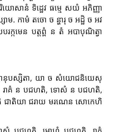
បរិយោសានំ ទិដ្ឋេវ ធម្មេ សយំ អភិញ្ញា
ិស្សាម. កាមំ តចោ ច ន្ហារុ ច អដ្ឋិ ច អវ
ក្កមេន បត្តព្ពំ ន តំ អបាបុណិត្វា
្សាទានុបស្សិតា, យា ច សំយោជនិយេសុ
ោ រាគំ ន
បជហតិ, ទោសំ ន បជហតិ,
ចតិ ជាតិយា ជរាយ មរណេន សោកេហិ
ិ, ទោសំ បជហតិ, មោហំ បជហតិ. រាគំ