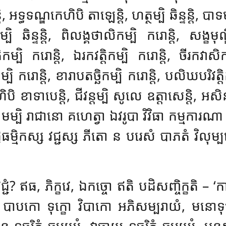
ទ្ធទណ្ឌកេហិបិ តាឡេន្តិ, ហត្ថម្បិ ឆិន្ទន្តិ, បាទម្បិ ឆ
ម្បិ ឆិន្ទន្តិ, ពិលង្គថាលិកម្បិ ករោន្តិ, សង្ខមុណ
កម្បិ ករោន្តិ, ឯរកវត្តិកម្បិ ករោន្តិ, ចីរកវាសិ
ករោន្តិ, ខារាបតច្ឆិកម្បិ ករោន្តិ, បលិឃបរិវត្តិ
ិ ខាទាបេន្តិ, ជីវន្តម្បិ សូលេ ឧត្តាសេន្តិ, អសិ
 មម្បិ រាជានោ គហេត្វា ឯវរូបា វិវិធា កម្មការណ
ធម្មិកស្ស វជ្ជស្ស ភីតោ ន បរេសំ បាភតំ វិលុម្បន្តោ ច
 វជ្ជំ? ឥធ, ភិក្ខវេ, ឯកច្ចោ ឥតិ បដិសញ្ចិក្ខតិ 
្ស បាបកោ ទុក្ខោ វិបាកោ អភិសម្បរាយំ, មនោទុ
ចរិតំ ចរេយ្យំ, វាចាយ ទុច្ចរិតំ ចរេយ្យំ
, មនសា