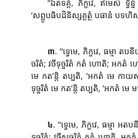
‘‘ឯតទគ្គំ, ភិក្ខវេ, ឥមេសំ ទ្វិន
‘សព្ពូបធិបដិនិស្សគ្គត្ថំ បធានំ បទហិស្សាម
៣
. ‘‘ទ្វេមេ, ភិក្ខវេ, ធម្មា
ចរិតំ; វចីទុច្ចរិតំ កតំ ហោតិ; អកតំ
មេ កត’ន្តិ តប្បតិ, ‘អកតំ មេ កាយសុចរិ
ទុច្ចរិតំ មេ កត’ន្តិ តប្បតិ
, ‘អកតំ មេ មន
៤
. ‘‘ទ្វេមេ, ភិក្ខវេ, ធម្មា 
ទុច្ចរិតំ; វចីសុចរិតំ កតំ ហោតិ, អ