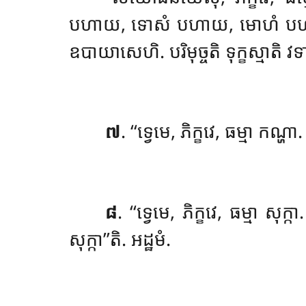
បហាយ, ទោសំ បហាយ, មោហំ
បហ
ឧបាយាសេហិ. បរិមុច្ចតិ ទុក្ខស្មាតិ វទាមិ
៧
. ‘‘ទ្វេមេ, ភិក្ខវេ, ធម្មា កណ្
៨
. ‘‘ទ្វេមេ, ភិក្ខវេ, ធម្មា សុក្
សុក្កា’’តិ. អដ្ឋមំ.