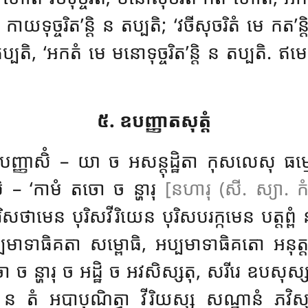
 កាយទុច្ចរិត’ន្តិ ន តប្បតិ; ‘វចីសុចរិតំ មេ កត’ន
្បតិ, ‘អកតំ មេ មនោទុច្ចរិត’ន្តិ ន តប្បតិ. ឥមេ 
៥. ឧបញ្ញាតសុត្តំ
ំ ឧបញ្ញាសិំ – យា ច អសន្តុដ្ឋិតា កុសលេសុ ធម្
មិ – ‘កាមំ តចោ ច ន្ហារុ
[នហារុ (សី. ស្យា. កំ
ថាមេន បុរិសវីរិយេន បុរិសបរក្កមេន បត្តព្ពំ 
អប្បមាទាធិគតា សម្ពោធិ, អប្បមាទាធិគតោ អនុត្ត
 ច ន្ហារុ ច អដ្ឋិ ច អវសិស្សតុ, សរីរេ ឧបសុ
្ពំ ន តំ អបាបុណិត្វា វីរិយស្ស សណ្ឋានំ
ភវិស្