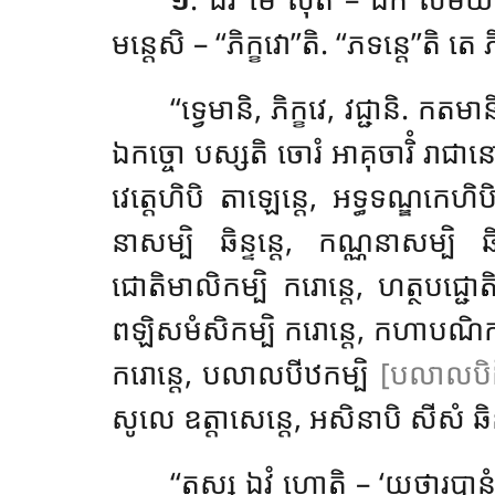
មន្តេសិ – ‘‘ភិក្ខវោ’’តិ. ‘‘ភទន្តេ’’តិ
‘‘ទ្វេមានិ, ភិក្ខវេ, វជ្ជានិ. កតមាន
ឯកច្ចោ បស្សតិ ចោរំ អាគុចារិំ រាជា
វេត្តេហិបិ តាឡេន្តេ, អទ្ធទណ្ឌកេហិបិ តា
នាសម្បិ ឆិន្ទន្តេ, កណ្ណនាសម្បិ ឆិន
ជោតិមាលិកម្បិ ករោន្តេ, ហត្ថបជ្ជោតិក
ពឡិសមំសិកម្បិ ករោន្តេ, កហាបណិកម្ប
ករោន្តេ, បលាលបីឋកម្បិ
[បលាលបិដ្ឋ
សូលេ ឧត្តាសេន្តេ, អសិនាបិ សីសំ ឆិន្ទ
‘‘តស្ស ឯវំ
ហោតិ – ‘យថារូបានំ ខ