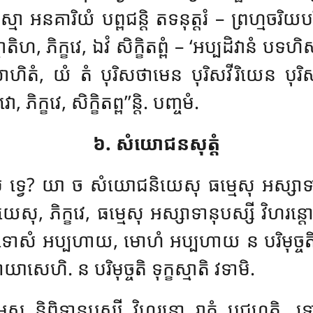
មា អនគារិយំ បព្ពជន្តិ តទនុត្តរំ – ព្រហ្មចរិយ
តិហ, ភិក្ខវេ, ឯវំ សិក្ខិតព្ពំ – ‘អប្បដិវានំ បទហ
ិតំ, យំ តំ បុរិសថាមេន បុរិសវីរិយេន បុរិសបរ
ភិក្ខវេ, សិក្ខិតព្ព’’ន្តិ. បញ្ចមំ.
៦. សំយោជនសុត្តំ
ា. កតមេ ទ្វេ? យា ច សំយោជនិយេសុ ធម្មេសុ អស
យេសុ, ភិក្ខវេ, ធម្មេសុ អស្សាទានុបស្សី វិហរន្ត
 ទោសំ អប្បហាយ, មោហំ អប្បហាយ ន បរិមុច្
សេហិ. ន បរិមុច្ចតិ ទុក្ខស្មាតិ វទាមិ.
្មេសុ និព្ពិទានុបស្សី វិហរន្តោ រាគំ បជហត