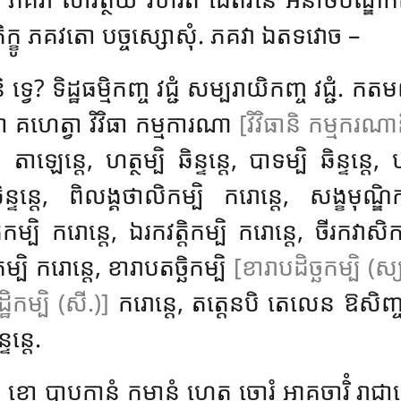
 តេ ភិក្ខូ ភគវតោ បច្ចស្សោសុំ. ភគវា ឯតទវោច –
ិ ទ្វេ? ទិដ្ឋធម្មិកញ្ច វជ្ជំ សម្បរាយិកញ្ច វជ្ជំ
. កតមញ្ច
នោ គហេត្វា វិវិធា កម្មការណា
[វិវិធានិ កម្មករណា
ឡេន្តេ, ហត្ថម្បិ ឆិន្ទន្តេ, បាទម្បិ ឆិន្ទន្តេ, ហត្
្ទន្តេ, ពិលង្គថាលិកម្បិ ករោន្តេ, សង្ខមុណ្ឌិ
ម្បិ ករោន្តេ, ឯរកវត្តិកម្បិ ករោន្តេ, ចីរកវាសិ
ិ ករោន្តេ, ខារាបតច្ឆិកម្បិ
[ខារាបដិច្ឆកម្បិ (ស្
ិកម្បិ (សី.)]
ករោន្តេ, តត្តេនបិ តេលេន ឱសិញ្ចន្
ន្តេ.
ោ បាបកានំ កម្មានំ ហេតុ ចោរំ អាគុចារិំ រាជានោ