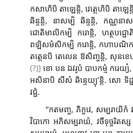
កសាហិបិ តាឡេន្តិ, វេត្តេហិបិ តាឡេន្តិ, អ
ឆិន្ទន្តិ, នាសម្បិ ឆិន្ទន្តិ, កណ្ណនាស
ជោតិមាលិកម្បិ ករោន្តិ, ហត្ថបជ្ជោតិ
ពឡិសមំសិកម្បិ ករោន្តិ, កហាបណិកម្បិ 
តត្តេនបិ តេលេន ឱសិញ្ចន្តិ, សុនខេហិប
(?)]
ខោ បន ឯវរូបំ បាបកម្មំ ករេយ្យំ,
អសិនាបិ សីសំ ឆិន្ទេយ្យុ’ន្តិ. សោ ទិដ្ឋ
វជ្ជំ.
‘‘កតមញ្ច, ភិក្ខវេ, សម្បរាយិកំ
វិបាកោ អភិសម្បរាយំ, វចីទុច្ចរិតស
សម្បរាយំ. អហញ្ចេវ ខោ បន កាយេន ទុច្