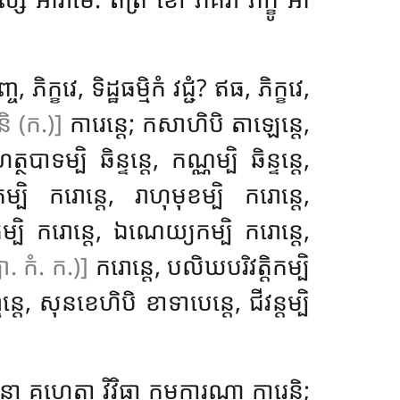
, ភិក្ខវេ, ទិដ្ឋធម្មិកំ វជ្ជំ? ឥធ, ភិក្ខវេ,
និ (ក.)]
ការេន្តេ; កសាហិបិ តាឡេន្តេ,
ថបាទម្បិ ឆិន្ទន្តេ, កណ្ណម្បិ ឆិន្ទន្តេ,
កម្បិ ករោន្តេ, រាហុមុខម្បិ ករោន្តេ,
កម្បិ
ករោន្តេ, ឯណេយ្យកម្បិ ករោន្តេ,
យា. កំ. ក.)]
ករោន្តេ, បលិឃបរិវត្តិកម្បិ
តេ, សុនខេហិបិ ខាទាបេន្តេ, ជីវន្តម្បិ
 គហេត្វា វិវិធា កម្មការណា ការេន្តិ;