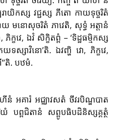
រាយិកស្ស វជ្ជស្ស ភីតោ កាយទុច្ចរិតំ
យ មនោសុចរិតំ ភាវេតិ, សុទ្ធំ អត្តានំ
ភិក្ខវេ, ឯវំ សិក្ខិតព្ពំ – ‘ទិដ្ឋធម្មិកស្ស
ជភយទស្សាវិនោ’តិ. ឯវញ្ហិ វោ, ភិក្ខវេ,
ី’’តិ. បឋមំ.
 គិហីនំ អគារំ អជ្ឈាវសតំ ចីវរបិណ្ឌបាត
ព្ពជិតានំ សព្ពូបធិបដិនិស្សគ្គត្ថំ