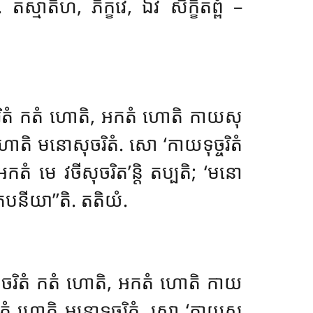
 តស្មាតិហ, ភិក្ខវេ, ឯវំ សិក្ខិតព្ពំ –
ទុច្ចរិតំ កតំ ហោតិ, អកតំ ហោតិ កាយសុ
ំ ហោតិ មនោសុចរិតំ. សោ ‘កាយទុច្ចរិតំ
 ‘អកតំ មេ វចីសុចរិត’ន្តិ តប្បតិ; ‘មនោ
ា តបនីយា’’តិ. តតិយំ.
យសុចរិតំ កតំ ហោតិ, អកតំ ហោតិ កាយ
 អកតំ ហោតិ មនោទុច្ចរិតំ. សោ ‘កាយសុ