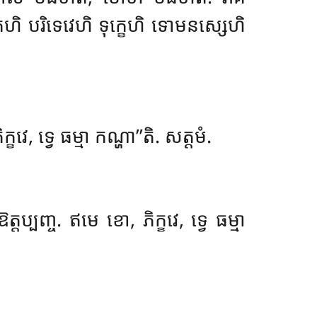
 បរិទេវេហិ ទុក្ខេហិ ទោមនស្សេហិ
ខវេ, ទ្វេ ធម្មា កណ្ហា’’តិ. សត្តមំ.
្តប្បញ្ច. ឥមេ ខោ, ភិក្ខវេ, ទ្វេ ធម្មា