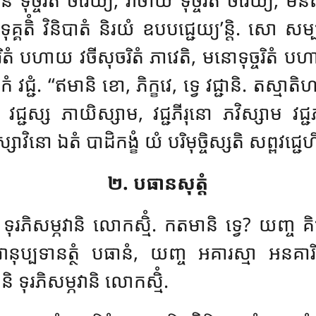
តិំ វិនិបាតំ និរយំ ឧបបជ្ជេយ្យ’ន្តិ. សោ
សម្ប
តំ បហាយ វចីសុចរិតំ ភាវេតិ, មនោទុច្ចរិតំ បហា
 វជ្ជំ. ‘‘ឥមានិ ខោ, ភិក្ខវេ, ទ្វេ វជ្ជានិ. តស្មាតិហ, 
 វជ្ជស្ស ភាយិស្សាម, វជ្ជភីរុនោ ភវិស្សាម
វជ្
ទស្សាវិនោ ឯតំ បាដិកង្ខំ យំ បរិមុច្ចិស្សតិ
សព្ពវជ្ជេហ
២. បធានសុត្តំ
ានិ ទុរភិសម្ភវានិ លោកស្មិំ. កតមានិ ទ្វេ? យញ្ច
ុប្បទានត្ថំ បធានំ, យញ្ច អគារស្មា អនគារិយំ ប
និ ទុរភិសម្ភវានិ លោកស្មិំ.