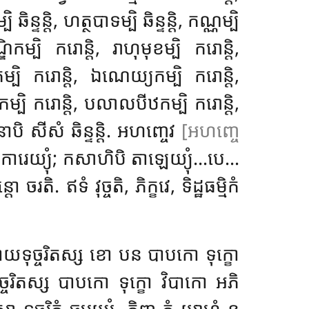
ិន្ទន្តិ, ហត្ថបាទម្បិ ឆិន្ទន្តិ, កណ្ណម្បិ
្ឌិកម្បិ ករោន្តិ, រាហុមុខម្បិ ករោន្តិ,
កម្បិ ករោន្តិ, ឯណេយ្យកម្បិ ករោន្តិ,
កម្បិ ករោន្តិ, បលាលបីឋកម្បិ ករោន្តិ,
នាបិ សីសំ ឆិន្ទន្តិ. អហញ្ចេវ
[អហញ្ចេ
ា ការេយ្យុំ; កសាហិបិ តាឡេយ្យុំ…បេ…
រតិ. ឥទំ វុច្ចតិ, ភិក្ខវេ, ទិដ្ឋធម្មិកំ
– ‘កាយទុច្ចរិតស្ស ខោ បន បាបកោ ទុក្ខោ
ច្ចរិតស្ស បាបកោ ទុក្ខោ វិបាកោ អភិ
 ទុច្ចរិតំ ចរេយ្យំ. កិញ្ច តំ យាហំ ន