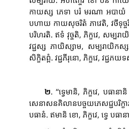
កាយស្ស ភេទា បរំ មរណា អបាយំ ទុគ្គ
បហាយ កាយសុចរិតំ ភាវេតិ, វចីទុច្ចរិ
បរិហរតិ. ឥទំ វុច្ចតិ, ភិក្ខវេ, សម្បរាយិកំ
វជ្ជស្ស ភាយិស្សាម, សម្បរាយិកស្ស
សិក្ខិតព្ពំ. វជ្ជភីរុនោ, ភិក្ខវេ, វជ្ជភយ
២
. ‘‘ទ្វេមានិ, ភិក្ខវេ, បធាន
សេនាសនគិលានបច្ចយភេសជ្ជបរិក្ខារាន
បធានំ. ឥមានិ ខោ, ភិក្ខវេ, ទ្វេ បធានា