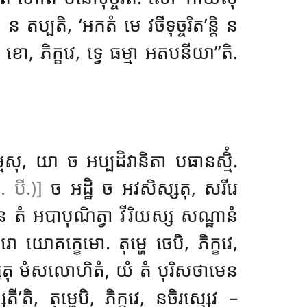
្តិ ន តប្បតិ, ‘អកតំ
មេ វចីទុច្ចរិត’ន្តិ ន
ខោ, ភិក្ខវេ, ទ្វេ ធម្មា អតបនីយា’’តិ.
មេសុ, យា ច អប្បដិវានិតា បធានស្មិំ.
. បី.)]
ច អដ្ឋិ ច អវសិស្សតុ, សរីរេ
ន តំ អបាបុណិត្វា វីរិយស្ស សណ្ឋានំ
រោ យោគក្ខេមោ. តុម្ហេ ចេបិ, ភិក្ខវេ,
ស្សតុ មំសលោហិតំ, យំ តំ បុរិសថាមេន
សតី’តិ, តុម្ហេបិ, ភិក្ខវេ, នចិរស្សេវ –