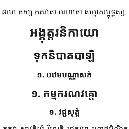
នមោ តស្ស ភគវតោ អរហតោ សម្មាសម្ពុទ្ធស្ស.
អង្គុត្តរនិកាយោ
ទុកនិបាតបាឡិ
១. បឋមបណ្ណាសកំ
១. កម្មករណវគ្គោ
១. វជ្ជសុត្តំ
គវា សាវត្ថិយំ វិហរតិ ជេតវនេ អនាថបិណ្ឌិកស្