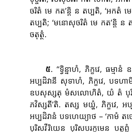
ចរិតំ មេ កត’ន្តិ ន តប្បតិ, ‘អកតំ មេ
តប្បតិ; ‘មនោសុចរិតំ មេ កត’ន្តិ ន តប
ចតុត្ថំ.
៥
. ‘‘ទ្វិន្នាហំ
, ភិក្ខវេ, ធម្មាន
អប្បដិវានី សុទាហំ, ភិក្ខវេ, បទហា
ឧបសុស្សតុ មំសលោហិតំ, យំ តំ បុរិស
ភវិស្សតី’តិ. តស្ស មយ្ហំ, ភិក្ខវេ, 
អប្បដិវានំ បទហេយ្យាថ – ‘កាមំ តចោ
បុរិសវីរិយេន
បុរិសបរក្កមេន បត្តព