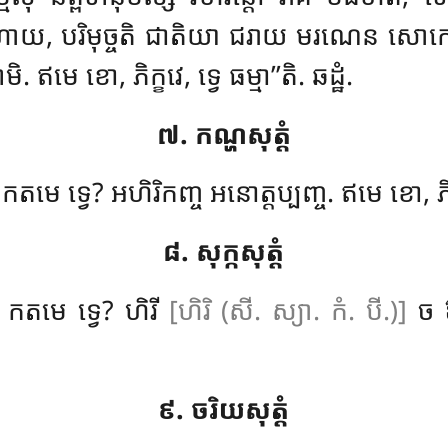
ាយ, បរិមុច្ចតិ ជាតិយា ជរាយ មរណេន សោកេហិ
. ឥមេ ខោ, ភិក្ខវេ, ទ្វេ ធម្មា’’តិ. ឆដ្ឋំ.
៧. កណ្ហសុត្តំ
ហា. កតមេ ទ្វេ? អហិរិកញ្ច អនោត្តប្បញ្ច. ឥមេ ខោ, ភិក្
៨. សុក្កសុត្តំ
កា. កតមេ ទ្វេ? ហិរី
[ហិរិ (សី. ស្យា. កំ. បី.)]
ច ឱត
៩. ចរិយសុត្តំ