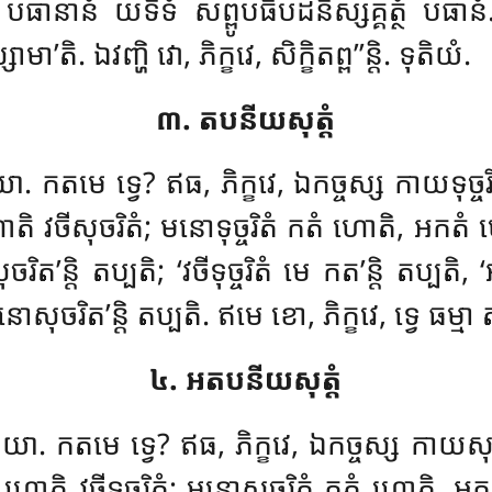
្នំ បធានានំ យទិទំ សព្ពូបធិបដិនិស្សគ្គត្ថំ បធានំ.
ា’តិ. ឯវញ្ហិ វោ, ភិក្ខវេ, សិក្ខិតព្ព’’ន្តិ. ទុតិយំ.
៣. តបនីយសុត្តំ
 តបនីយា. កតមេ ទ្វេ? ឥធ, ភិក្ខវេ, ឯកច្ចស្ស កាយ
 ហោតិ វចីសុចរិតំ; មនោទុច្ចរិតំ កតំ ហោតិ, អកត
ត’ន្តិ តប្បតិ; ‘វចីទុច្ចរិតំ មេ កត’ន្តិ តប្បតិ,
ោសុចរិត’ន្តិ តប្បតិ. ឥមេ ខោ, ភិក្ខវេ, ទ្វេ ធម្ម
៤. អតបនីយសុត្តំ
អតបនីយា. កតមេ
ទ្វេ? ឥធ, ភិក្ខវេ, ឯកច្ចស្ស កា
កតំ ហោតិ វចីទុច្ចរិតំ; មនោសុចរិតំ កតំ ហោតិ,