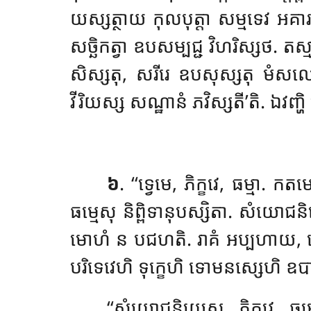
យស្សត្ថាយ កុលបុត្តា សម្មទេវ អគារស្
សច្ឆិកត្វា ឧបសម្បជ្ជ វិហរិស្សថ. តស្មា
សិស្សតុ, សរីរេ ឧបសុស្សតុ មំសលោហ
វីរិយស្ស សណ្ឋានំ ភវិស្សតី’តិ. ឯវញ្ហិ វោ, 
៦
. ‘‘ទ្វេមេ, ភិក្ខវេ, ធម្ម
ធម្មេសុ និព្ពិទានុបស្សិតា. សំយោជនិ
មោហំ ន បជហតិ. រាគំ អប្បហាយ,
បរិទេវេហិ ទុក្ខេហិ ទោមនស្សេហិ ឧបាយា
‘‘សំយោជនិយេសុ, ភិក្ខវេ, ធម