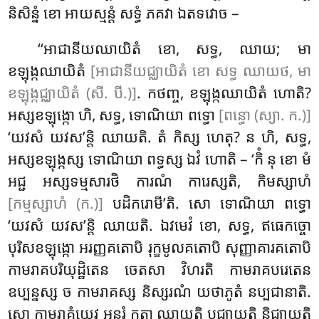
និសិន្នំ ខោ អាយស្មន្តំ សទ្ធំ ភគវា ឯតទវោច –
‘‘អាជានីយឈាយិតំ ខោ, សទ្ធ, ឈាយ; មា
ខឡុង្កឈាយិតំ
[អាជានីយជ្ឈាយិតំ ខោ សទ្ធ ឈាយថ, មា
ខឡុង្កជ្ឈាយិតំ (សី. បី.)]
. កថញ្ច, ខឡុង្កឈាយិតំ ហោតិ?
អស្សខឡុង្កោ ហិ
, សទ្ធ, ទោណិយា ពទ្ធោ
[ពន្ធោ (ស្យា. ក.)]
‘យវសំ យវស’ន្តិ ឈាយតិ. តំ កិស្ស ហេតុ? ន ហិ, សទ្ធ,
អស្សខឡុង្កស្ស ទោណិយា ពទ្ធស្ស ឯវំ ហោតិ – ‘កិំ នុ ខោ មំ
អជ្ជ អស្សទម្មសារថិ ការណំ ការេស្សតិ, កិមស្សាហំ
[កម្មស្សាហំ (ក.)]
បដិករោមី’តិ. សោ ទោណិយា ពទ្ធោ
‘យវសំ យវស’ន្តិ ឈាយតិ. ឯវមេវំ ខោ, សទ្ធ, ឥធេកច្ចោ
បុរិសខឡុង្កោ អរញ្ញគតោបិ រុក្ខមូលគតោបិ សុញ្ញាគារគតោបិ
កាមរាគបរិយុដ្ឋិតេន ចេតសា វិហរតិ កាមរាគបរេតេន
ឧប្បន្នស្ស ច កាមរាគស្ស និស្សរណំ យថាភូតំ នប្បជានាតិ.
សោ កាមរាគំយេវ អន្តរំ កត្វា ឈាយតិ បជ្ឈាយតិ និជ្ឈាយតិ