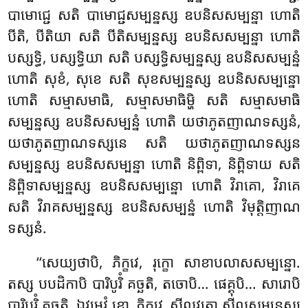
បាមោជ្ជេ សតិ បាមោជ្ជសម្បន្នស្ស ឧបនិសសម្បន្នា ហោតិ
បីតិ, បីតិយា សតិ បីតិសម្បន្នស្ស ឧបនិសសម្បន្នា ហោតិ
បស្សទ្ធិ, បស្សទ្ធិយា សតិ បស្សទ្ធិសម្បន្នស្ស ឧបនិសសម្បន្នំ
ហោតិ សុខំ, សុខេ សតិ សុខសម្បន្នស្ស ឧបនិសសម្បន្នោ
ហោតិ សម្មាសមាធិ, សម្មាសមាធិម្ហិ សតិ សម្មាសមាធិ
សម្បន្នស្ស ឧបនិសសម្បន្នំ ហោតិ យថាភូតញាណទស្សនំ,
យថាភូតញាណទស្សនេ សតិ យថាភូតញាណទស្សន
សម្បន្នស្ស ឧបនិសសម្បន្នា ហោតិ និព្ពិទា, និព្ពិទាយ សតិ
និព្ពិទាសម្បន្នស្ស ឧបនិសសម្បន្នោ ហោតិ វិរាគោ, វិរាគេ
សតិ វិរាគសម្បន្នស្ស ឧបនិសសម្បន្នំ ហោតិ វិមុត្តិញាណ
ទស្សនំ.
‘‘សេយ្យថាបិ, ភិក្ខវេ, រុក្ខោ សាខាបលាសសម្បន្នោ.
តស្ស បបដិកាបិ បារិបូរិំ គច្ឆតិ, តចោបិ… ផេគ្គុបិ… សារោបិ
បារិបូរិំ គច្ឆតិ. ឯវមេវំ ខោ, ភិក្ខវេ, សីលវតោ សីលសម្បន្នស្ស