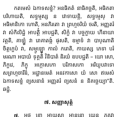
កតមេសំ
ឯកាទសន្នំ? អនធិគតំ នាធិគច្ឆតិ, អធិគតា
បរិហាយតិ, សទ្ធម្មស្ស ន វោទាយន្តិ, សទ្ធម្មេសុ វា
អធិមានិកោ ហោតិ, អនភិរតោ វា ព្រហ្មចរិយំ ចរតិ, អញ្ញតរំ
វា សំកិលិដ្ឋំ អាបត្តិំ អាបជ្ជតិ, សិក្ខំ វា បច្ចក្ខាយ ហីនាយា
វត្តតិ, គាឡ្ហំ វា រោគាតង្កំ ផុសតិ, ឧម្មាទំ វា បាបុណាតិ
ចិត្តក្ខេបំ វា, សម្មូឡ្ហោ កាលំ ករោតិ, កាយស្ស ភេទា បរំ
មរណា អបាយំ ទុគ្គតិំ វិនិបាតំ
និរយំ ឧបបជ្ជតិ – យោ សោ,
ភិក្ខវេ, ភិក្ខុ អក្កោសកោ បរិភាសកោ អរិយូបវាទោ
សព្រហ្មចារីនំ, អដ្ឋានមេតំ អនវកាសោ យំ សោ ឥមេសំ
ឯកាទសន្នំ ព្យសនានំ អញ្ញតរំ ព្យសនំ ន និគច្ឆេយ្យា’’តិ.
ឆដ្ឋំ.
៧. សញ្ញាសុត្តំ
. អថ
ខោ អាយស្មា អានន្ទោ យេន ភគវា
៧