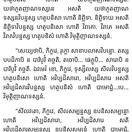
យថាភូតញាណទស្សនេ អសតិ យថាភូតញាណ
ទស្សនវិបន្នស្ស ហតូបនិសា
ហោតិ និព្ពិទា. និព្ពិទាយ អសតិ
និព្ពិទាវិបន្នស្ស ហតូបនិសោ ហោតិ វិរាគោ. វិរាគេ អសតិ
វិរាគវិបន្នស្ស ហតូបនិសំ ហោតិ វិមុត្តិញាណទស្សនំ.
‘‘សេយ្យថាបិ, ភិក្ខវេ, រុក្ខោ សាខាបលាសវិបន្នោ. តស្ស
បបដិកាបិ ន បារិបូរិំ គច្ឆតិ, តចោបិ… ផេគ្គុបិ… សារោបិ ន
បារិបូរិំ គច្ឆតិ. ឯវមេវំ ខោ, ភិក្ខវេ, ទុស្សីលស្ស សីលវិបន្នស្ស
ហតូបនិសោ ហោតិ អវិប្បដិសារោ, អវិប្បដិសារេ អសតិ
អវិប្បដិសារវិបន្នស្ស ហតូបនិសំ ហោតិ បាមោជ្ជំ…បេ…
វិមុត្តិញាណទស្សនំ.
‘‘សីលវតោ, ភិក្ខវេ, សីលសម្បន្នស្ស ឧបនិសសម្បន្នោ
ហោតិ អវិប្បដិសារោ, អវិប្បដិសារេ សតិ
អវិប្បដិសារសម្បន្នស្ស ឧបនិសសម្បន្នំ ហោតិ បាមោជ្ជំ,