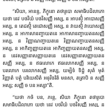
‘‘សិយា, អានន្ទ, ភិក្ខុនោ តថារូបោ សមាធិបដិលាភោ
យថា នេវ បថវិយំ បថវិសញ្ញី អស្ស, ន អាបស្មិំ អាបោសញ្ញី
អស្ស, ន តេជស្មិំ តេជោសញ្ញី អស្ស, ន វាយស្មិំ វាយោសញ្ញី
អស្ស, ន អាកាសានញ្ចាយតនេ អាកាសានញ្ចាយតនសញ្ញី
អស្ស, ន វិញ្ញាណញ្ចាយតនេ វិញ្ញាណញ្ចាយតនសញ្ញី
អស្ស, ន អាកិញ្ចញ្ញាយតនេ អាកិញ្ចញ្ញាយតនសញ្ញី
អស្ស,
ន នេវសញ្ញានាសញ្ញាយតនេ នេវសញ្ញានាសញ្ញាយតន
សញ្ញី អស្ស, ន ឥធលោកេ ឥធលោកសញ្ញី អស្ស
, ន
បរលោកេ បរលោកសញ្ញី
អស្ស, យម្បិទំ ទិដ្ឋំ សុតំ មុតំ
វិញ្ញាតំ បត្តំ បរិយេសិតំ អនុវិចរិតំ មនសា, តត្រាបិ ន សញ្ញី
អស្ស; សញ្ញី ច បន អស្សា’’តិ.
‘‘យថា កថំ បន, ភន្តេ, សិយា ភិក្ខុនោ តថារូបោ
សមាធិបដិលាភោ យថា នេវ បថវិយំ បថវិសញ្ញី អស្ស, ន