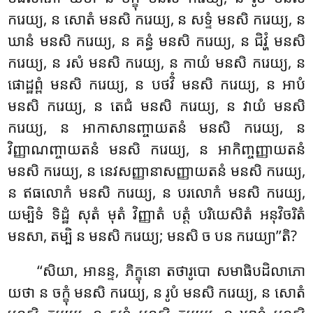
ករេយ្យ, ន សោតំ មនសិ ករេយ្យ, ន សទ្ទំ មនសិ ករេយ្យ, ន
ឃានំ មនសិ ករេយ្យ, ន គន្ធំ មនសិ ករេយ្យ, ន ជិវ្ហំ មនសិ
ករេយ្យ, ន រសំ មនសិ ករេយ្យ, ន កាយំ មនសិ ករេយ្យ, ន
ផោដ្ឋព្ពំ មនសិ ករេយ្យ, ន បថវិំ មនសិ ករេយ្យ, ន អាបំ
មនសិ ករេយ្យ, ន តេជំ មនសិ ករេយ្យ, ន វាយំ មនសិ
ករេយ្យ, ន អាកាសានញ្ចាយតនំ មនសិ
ករេយ្យ, ន
វិញ្ញាណញ្ចាយតនំ មនសិ ករេយ្យ, ន អាកិញ្ចញ្ញាយតនំ
មនសិ ករេយ្យ, ន នេវសញ្ញានាសញ្ញាយតនំ មនសិ ករេយ្យ,
ន ឥធលោកំ មនសិ ករេយ្យ, ន បរលោកំ មនសិ ករេយ្យ,
យម្បិទំ ទិដ្ឋំ សុតំ មុតំ វិញ្ញាតំ បត្តំ បរិយេសិតំ អនុវិចរិតំ
មនសា, តម្បិ ន មនសិ ករេយ្យ; មនសិ ច បន ករេយ្យា’’តិ?
‘‘សិយា, អានន្ទ, ភិក្ខុនោ តថារូបោ សមាធិបដិលាភោ
យថា ន ចក្ខុំ មនសិ ករេយ្យ, ន រូបំ មនសិ ករេយ្យ, ន សោតំ