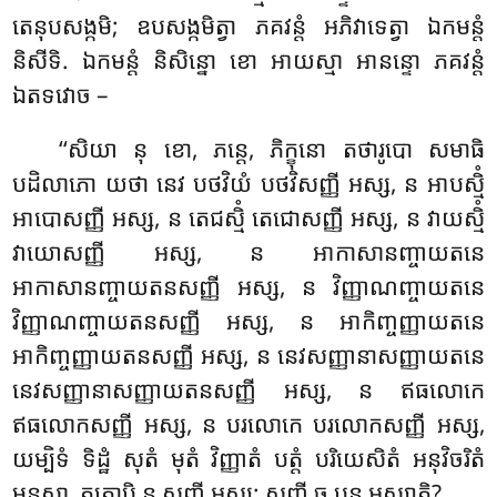
តេនុបសង្កមិ; ឧបសង្កមិត្វា ភគវន្តំ អភិវាទេត្វា ឯកមន្តំ
និសីទិ. ឯកមន្តំ និសិន្នោ ខោ អាយស្មា អានន្ទោ ភគវន្តំ
ឯតទវោច –
‘‘សិយា នុ ខោ, ភន្តេ, ភិក្ខុនោ តថារូបោ សមាធិ
បដិលាភោ យថា នេវ បថវិយំ បថវិសញ្ញី អស្ស, ន អាបស្មិំ
អាបោសញ្ញី អស្ស, ន តេជស្មិំ តេជោសញ្ញី អស្ស, ន វាយស្មិំ
វាយោសញ្ញី អស្ស, ន អាកាសានញ្ចាយតនេ
អាកាសានញ្ចាយតនសញ្ញី អស្ស, ន វិញ្ញាណញ្ចាយតនេ
វិញ្ញាណញ្ចាយតនសញ្ញី អស្ស, ន អាកិញ្ចញ្ញាយតនេ
អាកិញ្ចញ្ញាយតនសញ្ញី អស្ស, ន នេវសញ្ញានាសញ្ញាយតនេ
នេវសញ្ញានាសញ្ញាយតនសញ្ញី អស្ស, ន ឥធលោកេ
ឥធលោកសញ្ញី អស្ស, ន បរលោកេ បរលោកសញ្ញី អស្ស,
យម្បិទំ ទិដ្ឋំ សុតំ មុតំ វិញ្ញាតំ បត្តំ បរិយេសិតំ អនុវិចរិតំ
មនសា, តត្រាបិ ន សញ្ញី អស្ស; សញ្ញី ច បន អស្សាតិ?