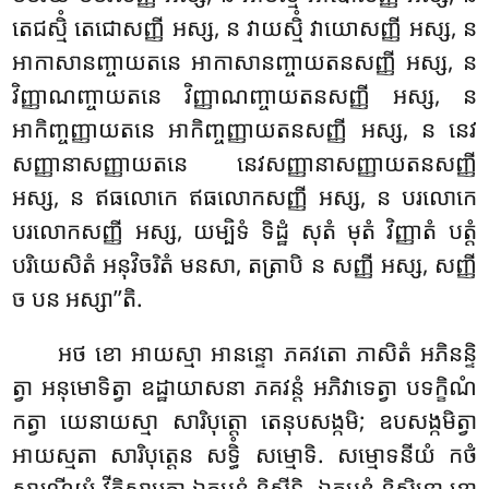
តេជស្មិំ តេជោសញ្ញី អស្ស, ន វាយស្មិំ វាយោសញ្ញី អស្ស, ន
អាកាសានញ្ចាយតនេ អាកាសានញ្ចាយតនសញ្ញី អស្ស, ន
វិញ្ញាណញ្ចាយតនេ វិញ្ញាណញ្ចាយតនសញ្ញី
អស្ស, ន
អាកិញ្ចញ្ញាយតនេ អាកិញ្ចញ្ញាយតនសញ្ញី អស្ស, ន នេវ
សញ្ញានាសញ្ញាយតនេ នេវសញ្ញានាសញ្ញាយតនសញ្ញី
អស្ស, ន ឥធលោកេ ឥធលោកសញ្ញី អស្ស, ន បរលោកេ
បរលោកសញ្ញី អស្ស, យម្បិទំ ទិដ្ឋំ សុតំ មុតំ វិញ្ញាតំ បត្តំ
បរិយេសិតំ អនុវិចរិតំ មនសា, តត្រាបិ ន សញ្ញី អស្ស, សញ្ញី
ច បន អស្សា’’តិ.
អថ ខោ អាយស្មា អានន្ទោ ភគវតោ ភាសិតំ អភិនន្ទិ
ត្វា អនុមោទិត្វា ឧដ្ឋាយាសនា ភគវន្តំ អភិវាទេត្វា បទក្ខិណំ
កត្វា យេនាយស្មា សារិបុត្តោ តេនុបសង្កមិ; ឧបសង្កមិត្វា
អាយស្មតា សារិបុត្តេន សទ្ធិំ សម្មោទិ. សម្មោទនីយំ កថំ
សារណីយំ វីតិសារេត្វា ឯកមន្តំ និសីទិ. ឯកមន្តំ និសិន្នោ ខោ