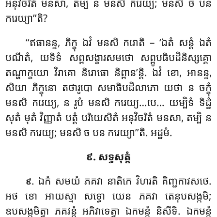
អនុវិចរិតំ មនសា, តម្បិ ន មនសិ ករេយ្យ; មនសិ ច បន
ករេយ្យា’’តិ?
‘‘ឥធានន្ទ, ភិក្ខុ ឯវំ មនសិ ករោតិ – ‘ឯតំ សន្តំ ឯតំ
បណីតំ, យទិទំ សព្ពសង្ខារសមថោ សព្ពូបធិបដិនិស្សគ្គោ
តណ្ហាក្ខយោ វិរាគោ និរោធោ និព្ពាន’ន្តិ. ឯវំ ខោ, អានន្ទ,
សិយា ភិក្ខុនោ តថារូបោ សមាធិបដិលាភោ យថា ន ចក្ខុំ
មនសិ ករេយ្យ, ន រូបំ មនសិ ករេយ្យ…បេ… យម្បិទំ
ទិដ្ឋំ
សុតំ មុតំ វិញ្ញាតំ បត្តំ បរិយេសិតំ អនុវិចរិតំ មនសា, តម្បិ ន
មនសិ ករេយ្យ; មនសិ ច បន ករេយ្យា’’តិ. អដ្ឋមំ.
៩. សទ្ធសុត្តំ
. ឯកំ សមយំ ភគវា នាតិកេ វិហរតិ គិញ្ជកាវសថេ
.
៩
អថ ខោ អាយស្មា សទ្ធោ យេន
ភគវា តេនុបសង្កមិ;
ឧបសង្កមិត្វា ភគវន្តំ អភិវាទេត្វា ឯកមន្តំ និសីទិ. ឯកមន្តំ