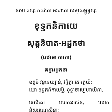
នមោ តស្ស ភគវតោ អរហតោ សម្មាសម្ពុទ្ធស្ស
ខុទ្ទកនិកាយេ
សុត្តនិបាត-អដ្ឋកថា
(បឋមោ ភាគោ)
គន្ថារម្ភកថា
ឧត្តមំ
វន្ទនេយ្យានំ, វន្ទិត្វា រតនត្តយំ;
យោ ខុទ្ទកនិកាយម្ហិ, ខុទ្ទាចារប្បហាយិនា.
ទេសិតោ លោកនាថេន, លោក
និស្សរណេសិនា;