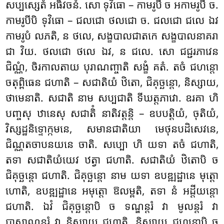
សប្បស្សេតំ អធិវចនំ. សោ ទុវិធោ – កាមរូបី ច អកាមរូបី ច.
កាមរូបីបិ ទុវិធោ – ជលជោ ថលជោ ច. ជលជោ ជលេ ឯវ
កាមរូបំ លភតិ, ន ថលេ, សង្ខបាលជាតកេ សង្ខបាលនាគរា
ជា វិយ. ថលជោ ថលេ ឯវ, ន ជលេ. សោ ជជ្ជរភាវេន
ជិណ្ណំ, ចិរកាលតាយ បុរាណញ្ចាតិ សង្ខំ គតំ. តចំ ជហន្តោ
ចតុព្ពិធេន ជហាតិ – សជាតិយំ ឋិតោ, ជិគុច្ឆន្តោ, និស្សាយ,
ថាមេនាតិ. សជាតិ នាម សប្បជាតិ ទីឃត្តភាវោ. ឧរគា ហិ
បញ្ចសុ ឋានេសុ សជាតិំ នាតិវត្តន្តិ – ឧបបត្តិយំ, ចុតិយំ,
វិស្សដ្ឋនិទ្ទោក្កមនេ, សមានជាតិយា
មេថុនបដិសេវនេ,
ជិណ្ណតចាបនយនេ ចាតិ. សប្បោ ហិ យទា តចំ ជហាតិ,
តទា សជាតិយំយេវ ឋត្វា ជហាតិ. សជាតិយំ ឋិតោបិ ច
ជិគុច្ឆន្តោ
ជហាតិ. ជិគុច្ឆន្តោ នាម យទា ឧបឌ្ឍដ្ឋានេ មុត្តោ
ហោតិ, ឧបឌ្ឍដ្ឋានេ អមុត្តោ ឱលម្ពតិ, តទា នំ អដ្ដីយន្តោ
ជហាតិ. ឯវំ ជិគុច្ឆន្តោបិ ច ទណ្ឌន្តរំ វា មូលន្តរំ វា
បាសាណន្តរំ វា និស្សាយ ជហាតិ. និស្សាយ ជហន្តោបិ ច