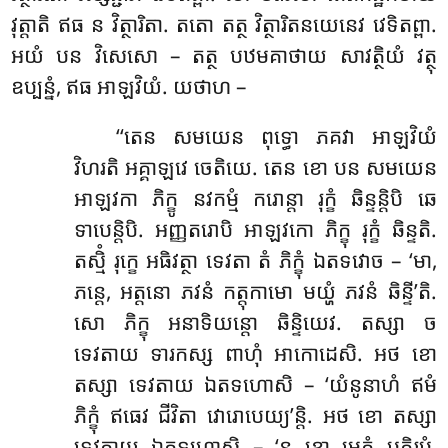
វុត្តាតិ ឥធ ន វិត្ថារិតា. តតោ តត្ថ វិត្ថារិតនយេនេវ វេទិតព្ពា.
អយំ បន វិសេសោ – តត្ថ បឋមគាថាយ សាវត្ថិយំ វត្ថុ
ឧប្បន្នំ, ឥធ អាឡវិយំ. យថាហ –
‘‘តេន
សមយេន ពុទ្ធោ ភគវា អាឡវិយំ
វិហរតិ អគ្គាឡវេ ចេតិយេ. តេន ខោ បន សមយេន
អាឡវកា ភិក្ខូ នវកម្មំ ករោន្តា រុក្ខំ ឆិន្ទន្តិបិ ឆេ
ទាបេន្តិបិ. អញ្ញតរោបិ អាឡវកោ ភិក្ខុ រុក្ខំ ឆិន្ទតិ.
តស្មិំ រុក្ខេ អធិវត្ថា ទេវតា តំ ភិក្ខុំ ឯតទវោច – ‘មា,
ភន្តេ, អត្តនោ ភវនំ កត្តុកាមោ មយ្ហំ ភវនំ ឆិន្ទី’តិ.
សោ ភិក្ខុ អនាទិយន្តោ ឆិន្ទិយេវ. តស្សា ច
ទេវតាយ ទារកស្ស ពាហុំ អាកោដេសិ. អថ ខោ
តស្សា ទេវតាយ ឯតទហោសិ – ‘យំនូនាហំ ឥមំ
ភិក្ខុំ ឥធេវ ជីវិតា វោរោបេយ្យ’ន្តិ. អថ ខោ តស្សា
ទេវតាយ ឯតទហោសិ – ‘ន ខោ មេតំ បតិរូបំ,