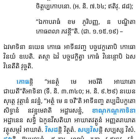
ចិត្តប្បកោបនោ. (អ. និ. ៧.៦៤; ឥតិវុ. ៨៨);
‘‘ឯកាបរាធំ ខម ភូរិបញ្ញ, ន បណ្ឌិតា
កោធពលា ភវន្តី’’តិ. (ជា. ១.១៥.១៩) –
ឯវមាទិនា នយេន កោធេ អាទីនវញ្ច បច្ចវេក្ខតោបិ កោធោ
វិនយំ ឧបេតិ. តស្មា ឯវំ បច្ចវេក្ខិត្វា កោធំ វិនេន្តោបិ ឯស
វិនេតីតិ វុច្ចតិ.
កោធ
ន្តិ ‘‘អនត្ថំ មេ អចរីតិ អាឃាតោ
ជាយតី’’តិអាទិនា (ទី. និ. ៣.៣៤០; អ. និ. ៩.២៩) នយេន
សុត្តេ វុត្តានំ នវន្នំ, ‘‘អត្ថំ មេ ន ចរី’’តិ អាទីនញ្ច តប្បដិបក្ខតោ
សិទ្ធានំ នវន្នមេវាតិ អដ្ឋារសន្នំ,
ខាណុកណ្ដកាទិនា
អដ្ឋានេន សទ្ធិំ ឯកូនវីសតិយា អាឃាតវត្ថូនំ អញ្ញតរាឃាត
វត្ថុសម្ភវំ អាឃាតំ.
វិសដ
ន្តិ វិត្ថតំ.
សប្បវិស
ន្តិ សប្បស្ស វិសំ.
ឥវា
តិ ឱបម្មវចនំ, ឥ-ការ លោបំ កត្វា វ-ឥច្ចេវ វុត្តំ.