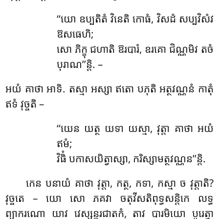
‘‘យោ ឧប្បតិតំ វិនេតិ កោធំ, វិសដំ សប្បវិសំវ
ឱសធេហិ;
សោ ភិក្ខុ ជហាតិ ឱរបារំ, ឧរគោ ជិណ្ណមិវ តចំ
បុរាណ’’ន្តិ. –
អយំ គាថា អាទិ. តស្មា អស្សា ឥតោ បភុតិ អត្ថវណ្ណនំ កាតុំ
ឥទំ វុច្ចតិ –
‘‘យេន យត្ថ យទា យស្មា, វុត្តា គាថា អយំ
ឥមំ;
វិធិំ បកាសយិត្វាស្សា, ករិស្សាមត្ថវណ្ណន’’ន្តិ.
កេន បនាយំ គាថា វុត្តា, កត្ថ, កទា, កស្មា ច វុត្តាតិ?
វុច្ចតេ – យោ សោ ភគវា ចតុវីសតិពុទ្ធសន្តិកេ លទ្ធ
ព្យាករណោ យាវ វេស្សន្តរជាតកំ, តាវ បារមិយោ បូរេត្វា