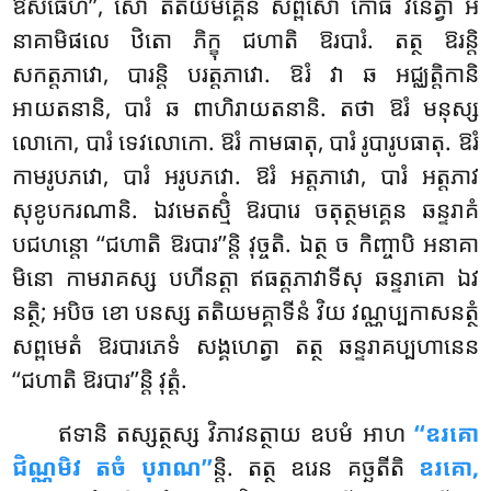
ឱសធេហិ’’, សោ តតិយមគ្គេន សព្ពសោ កោធំ វិនេត្វា អ
នាគាមិផលេ ឋិតោ ភិក្ខុ ជហាតិ ឱរបារំ. តត្ថ ឱរន្តិ
សកត្តភាវោ, បារន្តិ បរត្តភាវោ. ឱរំ វា ឆ អជ្ឈត្តិកានិ
អាយតនានិ, បារំ ឆ ពាហិរាយតនានិ. តថា ឱរំ មនុស្ស
លោកោ, បារំ ទេវលោកោ. ឱរំ កាមធាតុ, បារំ រូបារូបធាតុ. ឱរំ
កាមរូបភវោ, បារំ អរូបភវោ. ឱរំ អត្តភាវោ, បារំ អត្តភាវ
សុខូបករណានិ. ឯវមេតស្មិំ ឱរបារេ ចតុត្ថមគ្គេន ឆន្ទរាគំ
បជហន្តោ ‘‘ជហាតិ ឱរបារ’’ន្តិ វុច្ចតិ. ឯត្ថ ច កិញ្ចាបិ អនាគា
មិនោ កាមរាគស្ស បហីនត្តា ឥធត្តភាវាទីសុ ឆន្ទរាគោ ឯវ
នត្ថិ; អបិច ខោ បនស្ស តតិយមគ្គាទីនំ វិយ វណ្ណប្បកាសនត្ថំ
សព្ពមេតំ ឱរបារភេទំ សង្គហេត្វា តត្ថ ឆន្ទរាគប្បហានេន
‘‘ជហាតិ ឱរបារ’’ន្តិ វុត្តំ.
ឥទានិ តស្សត្ថស្ស វិភាវនត្ថាយ ឧបមំ អាហ
‘‘ឧរគោ
ជិណ្ណមិវ តចំ បុរាណ’’
ន្តិ. តត្ថ ឧរេន គច្ឆតីតិ
ឧរគោ,