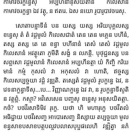
កាមាវចរក្ខន្ធេសុ អប្បហីនានុសយិតានំ កិលេសានំ
កាមាវចរក្ខន្ធា ឯវ វត្ថុ, ន ឥតរេ. ឯស នយោ រូបារូបាវចរេសុ.
សោតាបន្នាទីនំ បន យស្ស យស្ស អរិយបុគ្គលស្ស
ខន្ធេសុ តំ តំ វដ្ដមូលំ កិលេសជាតំ តេន តេន មគ្គេន បហីនំ,
តស្ស តស្ស តេ តេ ខន្ធា បហីនានំ តេសំ តេសំ វដ្ដមូល
កិលេសានំ អវត្ថុតោ ភូមីតិ សង្ខំ ន លភន្តិ. បុថុជ្ជនស្ស បន
សព្ពសោ វដ្ដមូលានំ កិលេសានំ អប្បហីនត្តា យំ កិញ្ចិ ករិយ
មានំ កម្មំ កុសលំ វា អកុសលំ វា ហោតិ, ឥច្ចស្ស
កិលេសប្បច្ចយា វដ្ដំ វឌ្ឍតិ. តស្សេតំ វដ្ដមូលំ រូបក្ខន្ធេ ឯវ, ន
វេទនាក្ខន្ធាទីសុ…បេ… វិញ្ញាណក្ខន្ធេ ឯវ វា, ន រូបក្ខន្ធាទីសូតិ
ន វត្តព្ពំ. កស្មា? អវិសេសេន បញ្ចសុ ខន្ធេសុ អនុសយិតត្តា.
កថំ? បថវីរសាទិមិវ រុក្ខេ. យថា ហិ មហារុក្ខេ បថវីតលំ
អធិដ្ឋាយ បថវីរសញ្ច អាបោរសញ្ច
និស្សាយ តប្បច្ចយា មូល
ខន្ធសាខបសាខបត្តបល្លវបលាសបុប្ផផលេហិ វឌ្ឍិត្វា នភំ