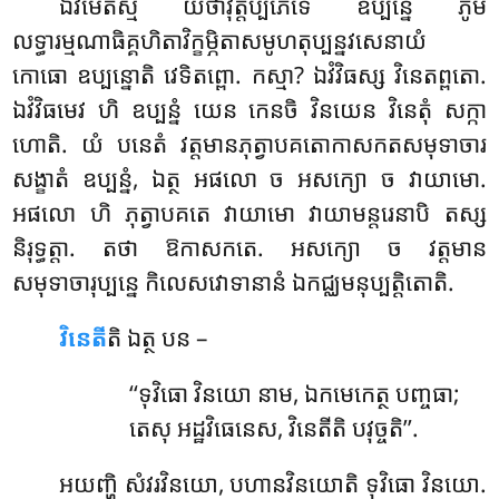
ឯវមេតស្មិំ យថាវុត្តប្បភេទេ ឧប្បន្នេ ភូមិ
លទ្ធារម្មណាធិគ្គហិតាវិក្ខម្ភិតាសមូហតុប្បន្នវសេនាយំ
កោធោ ឧប្បន្នោតិ វេទិតព្ពោ. កស្មា? ឯវំវិធស្ស វិនេតព្ពតោ.
ឯវំវិធមេវ ហិ ឧប្បន្នំ យេន កេនចិ វិនយេន វិនេតុំ សក្កា
ហោតិ. យំ បនេតំ វត្តមានភុត្វាបគតោកាសកតសមុទាចារ
សង្ខាតំ ឧប្បន្នំ, ឯត្ថ អផលោ ច អសក្យោ ច វាយាមោ.
អផលោ ហិ ភុត្វាបគតេ វាយាមោ វាយាមន្តរេនាបិ តស្ស
និរុទ្ធត្តា. តថា ឱកាសកតេ. អសក្យោ ច វត្តមាន
សមុទាចារុប្បន្នេ កិលេសវោទានានំ ឯកជ្ឈមនុប្បត្តិតោតិ.
វិនេតី
តិ
ឯត្ថ បន –
‘‘ទុវិធោ វិនយោ នាម, ឯកមេកេត្ថ បញ្ចធា;
តេសុ អដ្ឋវិធេនេស, វិនេតីតិ បវុច្ចតិ’’.
អយញ្ហិ
សំវរវិនយោ, បហានវិនយោតិ ទុវិធោ វិនយោ.