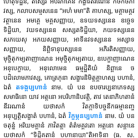
ហេតុទិដ្ឋីនំ, តស្សេវ អបរភាគេន កង្ខាវិតរណេន កថំកថីភា
វស្ស, កលាបសម្មសនេន ‘‘អហំ មមា’’តិ គាហស្ស, មគ្គាមគ្គវ
វត្ថានេន អមគ្គេ មគ្គសញ្ញាយ, ឧទយទស្សនេន ឧច្ឆេទ
ទិដ្ឋិយា, វយទស្សនេន សស្សតទិដ្ឋិយា, ភយទស្សនេន
សភយេសុ អភយសញ្ញាយ, អាទីនវទស្សនេន អស្សាទ
សញ្ញាយ, និព្ពិទានុបស្សនេន អភិរតិសញ្ញាយ,
មុច្ចិតុកម្យតាញាណេន អមុច្ចិតុកម្យតាយ, ឧបេក្ខាញាណេន
អនុបេក្ខាយ, អនុលោមេន ធម្មដ្ឋិតិយំ និព្ពានេ ច
បដិលោមភាវស្ស, គោត្រភុនា សង្ខារនិមិត្តគ្គាហស្ស បហានំ,
ឯតំ
តទង្គប្បហានំ
នាម. យំ បន ឧបចារប្បនាភេទស្ស
សមាធិនោ យាវ អត្តនោ អបរិហានិបវត្តិ
, តាវ តេនាភិហតានំ
នីវរណានំ យថាសកំ វិតក្កាទិបច្ចនីកធម្មានញ្ច
អនុប្បត្តិសង្ខាតំ បហានំ, ឯតំ
វិក្ខម្ភនប្បហានំ
នាម. យំ បន
ចតុន្នំ អរិយមគ្គានំ ភាវិតត្តា តំតំមគ្គវតោ អត្តនោ សន្តានេ
យថាសកំ ‘‘ទិដ្ឋិគតានំ បហានាយា’’តិអាទិនា (ធ. ស.