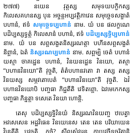
២៧៧) នយេន វុត្តស្ស សមុទយបក្ខិកស្ស
កិលេសគហនស្ស បុន អច្ចន្តអប្បវត្តិភាវេន សមុច្ឆេទសង្ខាតំ
បហានំ, ឥទំ
សមុច្ឆេទប្បហានំ
នាម. យំ បន ផលក្ខណេ
បដិប្បស្សទ្ធត្តំ កិលេសានំ បហានំ, ឥទំ
បដិប្បស្សទ្ធិប្បហានំ
នាម. យំ បន សព្ពសង្ខតនិស្សរណត្តា បហីនសព្ពសង្ខតំ
និព្ពានំ, ឯតំ
និស្សរណប្បហានំ
នាម. សព្ពម្បិ ចេតំ បហានំ
យស្មា ចាគដ្ឋេន បហានំ, វិនយនដ្ឋេន វិនយោ, តស្មា
‘‘បហានវិនយោ’’តិ វុច្ចតិ, តំតំបហានវតោ វា តស្ស តស្ស
វិនយស្ស សម្ភវតោបេតំ ‘‘បហានវិនយោ’’តិ
វុច្ចតិ. ឯវំ
បហានវិនយោបិ បញ្ចធា ភិជ្ជតីតិ វេទិតព្ពោ. ឯវមេកេកស្ស
បញ្ចធា ភិន្នត្តា ទសេតេ វិនយា ហោន្តិ.
តេសុ បដិប្បស្សទ្ធិវិនយំ និស្សរណវិនយញ្ច ឋបេត្វា
អវសេសេន អដ្ឋវិធេន វិនយេនេស តេន តេន បរិយាយេន
វិនេតីតិ បវុច្ចតិ. កថំ? សីលសំវរេន កាយវចីទុច្ចរិតានិ