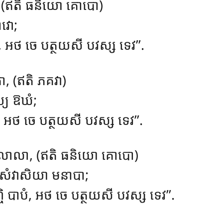
រេ, (ឥតិ ធនិយោ គោបោ)
ាវោ;
តំ, អថ ចេ បត្ថយសី បវស្ស ទេវ’’.
តា, (ឥតិ ភគវា)
្យ ឱឃំ;
ិ, អថ ចេ បត្ថយសី បវស្ស ទេវ’’.
លោលា, (ឥតិ ធនិយោ គោបោ)
សំវាសិយា មនាបា;
ិ បាបំ, អថ ចេ បត្ថយសី បវស្ស ទេវ’’.