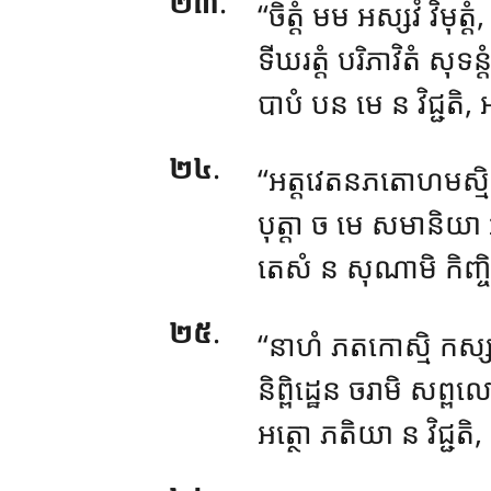
២៣
.
‘‘ចិត្តំ មម អស្សវំ វិមុត្
ទីឃរត្តំ បរិភាវិតំ សុទន្តំ
បាបំ បន មេ ន វិជ្ជតិ,
២៤
.
‘‘អត្តវេតនភតោហមស្មិ
បុត្តា ច មេ សមានិយា
តេសំ ន សុណាមិ កិញ្ចិ
២៥
.
‘‘នាហំ ភតកោស្មិ កស្ស
និព្ពិដ្ឋេន ចរាមិ សព្ព
អត្ថោ ភតិយា ន វិជ្ជតិ