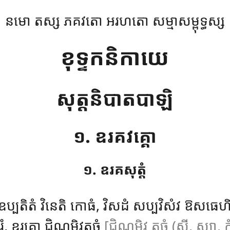
នមោ តស្ស ភគវតោ អរហតោ សម្មាសម្ពុទ្ធស្ស
ខុទ្ទកនិកាយេ
សុត្តនិបាតបាឡិ
១. ឧរគវគ្គោ
១. ឧរគសុត្តំ
ប្បតិតំ វិនេតិ កោធំ, វិសដំ សប្បវិសំវ ឱសធេហ
ំ, ឧរគោ ជិណ្ណមិវត្តចំ
[ជិណ្ណមិវ តចំ (សី. ស្យា. កំ