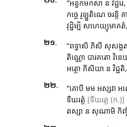
‘‘អន្ធកមកសា
ន វិជ្ជ
កច្ឆេ រូឡ្ហតិណេ ចរន្តិ គ
វុដ្ឋិម្បិ សហេយ្យុមាគ
២១
.
‘‘ពទ្ធាសិ ភិសី សុសង្ខ
តិណ្ណោ បារគតោ វិនេយ
អត្ថោ ភិសិយា ន វិជ្ជត
២២
.
‘‘គោបី
មម អស្សវា អ
ទីឃរត្តំ
[ទីឃរត្ត (ក.)]
តស្សា
ន សុណាមិ កិញ្ច