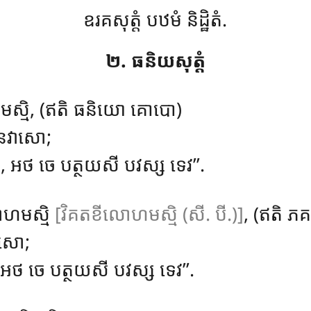
ឧរគសុត្តំ បឋមំ និដ្ឋិតំ.
២. ធនិយសុត្តំ
ោហមស្មិ, (ឥតិ ធនិយោ គោបោ)
នវាសោ;
ិ, អថ ចេ បត្ថយសី បវស្ស ទេវ’’.
ោហមស្មិ
[វិគតខីលោហមស្មិ (សី. បី.)]
, (ឥតិ ភគ
ាសោ;
និ, អថ ចេ បត្ថយសី បវស្ស ទេវ’’.