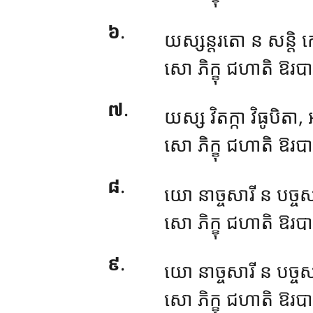
៦
.
យស្សន្តរតោ ន សន្តិ 
សោ ភិក្ខុ ជហាតិ ឱរបារ
៧
.
យស្ស
វិតក្កា វិធូបិតា
សោ ភិក្ខុ ជហាតិ ឱរបារ
៨
.
យោ នាច្ចសារី ន បច្ចសា
សោ
ភិក្ខុ ជហាតិ ឱរបា
៩
.
យោ នាច្ចសារី ន បច្ចសារ
សោ ភិក្ខុ ជហាតិ ឱរបារ