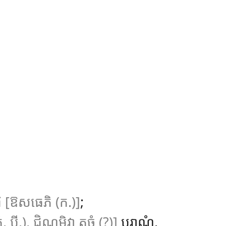
ិ
[ឱសធេភិ (ក.)]
;
. បី.), ជិណ្ណមិវា តចំ (?)]
បុរាណំ.