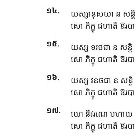
១៤
.
យស្សានុសយា ន សន្ត
សោ ភិក្ខុ ជហាតិ ឱរបារ
១៥
.
យស្ស ទរថជា ន សន្តិ
សោ ភិក្ខុ ជហាតិ ឱរបារ
១៦
.
យស្ស វនថជា ន សន្តិ ក
សោ ភិក្ខុ ជហាតិ ឱរបារ
១៧
.
យោ
នីវរណេ បហាយ ប
សោ ភិក្ខុ ជហាតិ ឱរបារ