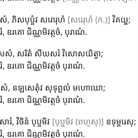
ំ, ភិសបុប្ផំវ សរោរុហំ
[សរេរុហំ (ក.)]
វិគយ្ហ;
ំ, ឧរគោ ជិណ្ណមិវត្តចំ, បុរាណំ.
សេសំ, សរិតំ សីឃសរំ វិសោសយិត្វា;
រំ, ឧរគោ ជិណ្ណមិវត្តចំ បុរាណំ.
េសំ, នឡសេតុំវ សុទុព្ពលំ មហោឃោ;
ំ, ឧរគោ ជិណ្ណមិវត្តចំ បុរាណំ.
ំ, វិចិនំ បុប្ផមិវ
[បុប្ផមិវ (ពហូសុ)]
ឧទុម្ពរេសុ;
ំ, ឧរគោ ជិណ្ណមិវត្តចំ បុរាណំ.