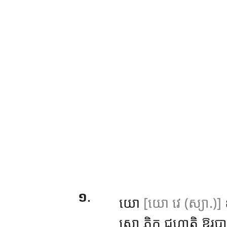
១
.
យោ
[យោ វេ (ស្យា.)]
ឧ
សោ ភិក្ខុ ជហាតិ ឱរបារ