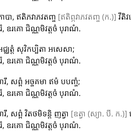
កោបា, ឥតិភវាភវតញ្ច
[ឥតិព្ភវាភវតញ្ច (ក.)]
វីតិវត
ំ, ឧរគោ ជិណ្ណមិវត្តចំ បុរាណំ.
, អជ្ឈត្តំ សុវិកប្បិតា អសេសា;
ំ, ឧរគោ ជិណ្ណមិវត្តចំ បុរាណំ.
រី, សព្ពំ អច្ចគមា ឥមំ បបញ្ចំ;
រំ, ឧរគោ ជិណ្ណមិវត្តចំ បុរាណំ.
ី, សព្ពំ វិតថមិទន្តិ ញត្វា
[ឧត្វា (ស្យា. បី. ក.)]
ំ, ឧរគោ ជិណ្ណមិវត្តចំ បុរាណំ.