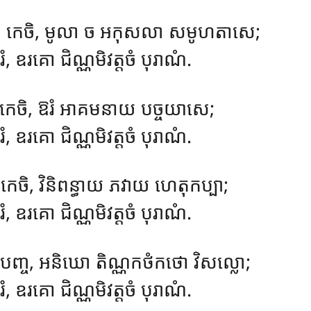
ិ កេចិ, មូលា ច អកុសលា សមូហតាសេ;
ំ, ឧរគោ ជិណ្ណមិវត្តចំ បុរាណំ.
 កេចិ, ឱរំ អាគមនាយ បច្ចយាសេ;
ំ, ឧរគោ ជិណ្ណមិវត្តចំ បុរាណំ.
េចិ, វិនិពន្ធាយ ភវាយ ហេតុកប្បា;
ំ, ឧរគោ ជិណ្ណមិវត្តចំ បុរាណំ.
ញ្ច, អនិឃោ តិណ្ណកថំកថោ វិសល្លោ;
ំ, ឧរគោ ជិណ្ណមិវត្តចំ បុរាណំ.