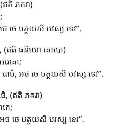
តំ, (ឥតិ ភគវា)
;
 អថ ចេ បត្ថយសី បវស្ស ទេវ’’.
, (ឥតិ ធនិយោ គោបោ)
 អរោគា;
 បាបំ, អថ ចេ បត្ថយសី បវស្ស ទេវ’’.
ចិ, (ឥតិ ភគវា)
លោកេ;
, អថ ចេ បត្ថយសី បវស្ស ទេវ’’.