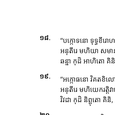
១៨
.
‘‘បក្កោទនោ
ទុទ្ធខីរ
អនុតីរេ មហិយា សមា
ឆន្នា កុដិ អាហិតោ គិន
១៩
.
‘‘អក្កោធនោ វិគតខិល
អនុតីរេ មហិយេករត្តិវ
វិវដា កុដិ និព្ពុតោ គិ
២០
.