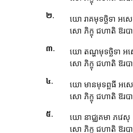
២
.
យោ រាគមុទច្ឆិទា អសេស
សោ ភិក្ខុ ជហាតិ ឱរបារ
៣
.
យោ
តណ្ហមុទច្ឆិទា អ
សោ
ភិក្ខុ ជហាតិ ឱរបា
៤
.
យោ
មានមុទព្ពធី អស
សោ ភិក្ខុ ជហាតិ ឱរបារ
៥
.
យោ នាជ្ឈគមា ភវេសុ សារ
សោ ភិក្ខុ ជហាតិ ឱរបារ