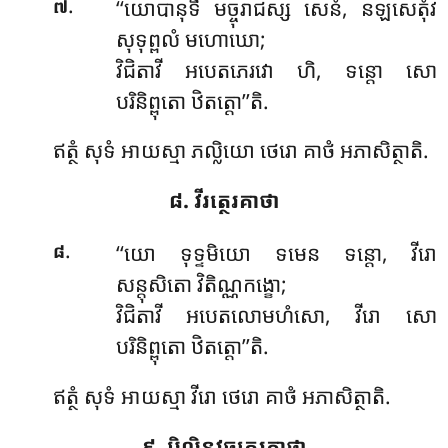
.
‘‘យោបានុទី
មច្ចុរាជស្ស សេនំ, នឡសេតុំវ
៧
សុទុព្ពលំ មហោឃោ;
វិជិតាវី អបេតភេរវោ ហិ, ទន្តោ សោ
បរិនិព្ពុតោ ឋិតត្តោ’’តិ.
ឥត្ថំ សុទំ អាយស្មា ភល្លិយោ ថេរោ គាថំ អភាសិត្ថាតិ.
៨. វីរត្ថេរគាថា
.
‘‘យោ ទុទ្ទមិយោ ទមេន ទន្តោ, វីរោ
៨
សន្តុសិតោ វិតិណ្ណកង្ខោ;
វិជិតាវី អបេតលោមហំសោ, វីរោ សោ
បរិនិព្ពុតោ ឋិតត្តោ’’តិ.
ឥត្ថំ សុទំ អាយស្មា វីរោ ថេរោ គាថំ អភាសិត្ថាតិ.
៩. បិលិន្ទវច្ឆត្ថេរគាថា