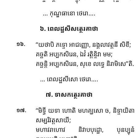
… កុណ្ឌធានោ ថេរោ….
៦. ពេលដ្ឋសីសត្ថេរគាថា
.
‘‘យថាបិ ភទ្ទោ អាជញ្ញោ, នង្គលាវត្តនី សិខី;
១៦
គច្ឆតិ អប្បកសិរេន, ឯវំ រត្តិន្ទិវា មម;
គច្ឆន្តិ អប្បកសិរេន, សុខេ លទ្ធេ និរាមិសេ’’តិ.
… ពេលដ្ឋសីសោ ថេរោ….
៧. ទាសកត្ថេរគាថា
.
‘‘មិទ្ធី
យទា ហោតិ មហគ្ឃសោ ច, និទ្ទាយិតា
១៧
សម្បរិវត្តសាយី;
មហាវរាហោវ និវាបបុដ្ឋោ, បុនប្បុនំ