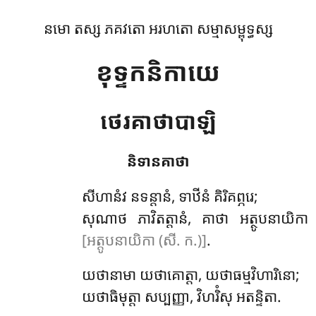
នមោ តស្ស ភគវតោ អរហតោ សម្មាសម្ពុទ្ធស្ស
ខុទ្ទកនិកាយេ
ថេរគាថាបាឡិ
និទានគាថា
សីហានំវ
នទន្តានំ, ទាឋីនំ គិរិគព្ភរេ;
សុណាថ ភាវិតត្តានំ, គាថា អត្ថូបនាយិកា
[អត្តូបនាយិកា (សី. ក.)]
.
យថានាមា យថាគោត្តា, យថាធម្មវិហារិនោ;
យថាធិមុត្តា សប្បញ្ញា, វិហរិំសុ អតន្ទិតា.