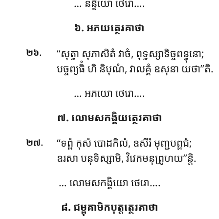
… នន្ទិយោ ថេរោ….
៦. អភយត្ថេរគាថា
.
‘‘សុត្វា សុភាសិតំ វាចំ, ពុទ្ធស្សាទិច្ចពន្ធុនោ;
២៦
បច្ចព្យធិំ ហិ និបុណំ, វាលគ្គំ ឧសុនា យថា’’តិ.
… អភយោ ថេរោ….
៧. លោមសកង្គិយត្ថេរគាថា
.
‘‘ទព្ពំ
កុសំ បោដកិលំ, ឧសីរំ មុញ្ជបព្ពជំ;
២៧
ឧរសា បនុទិស្សាមិ, វិវេកមនុព្រូហយ’’ន្តិ.
… លោមសកង្គិយោ ថេរោ….
៨. ជម្ពុគាមិកបុត្តត្ថេរគាថា