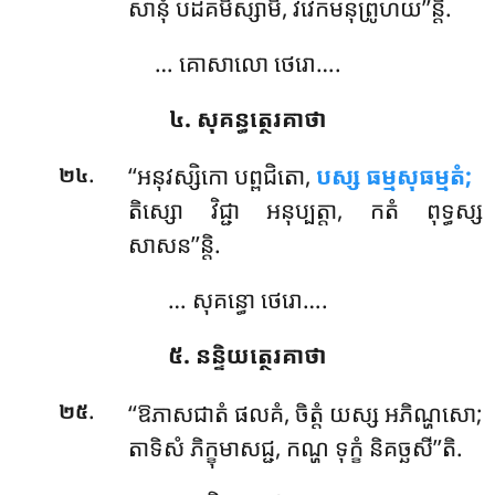
សានុំ បដិគមិស្សាមិ, វិវេកមនុព្រូហយ’’ន្តិ.
… គោសាលោ ថេរោ….
៤. សុគន្ធត្ថេរគាថា
.
‘‘អនុវស្សិកោ បព្ពជិតោ,
បស្ស ធម្មសុធម្មតំ;
២៤
តិស្សោ វិជ្ជា អនុប្បត្តា, កតំ ពុទ្ធស្ស
សាសន’’ន្តិ.
… សុគន្ធោ ថេរោ….
៥. នន្ទិយត្ថេរគាថា
.
‘‘ឱភាសជាតំ ផលគំ, ចិត្តំ យស្ស អភិណ្ហសោ;
២៥
តាទិសំ ភិក្ខុមាសជ្ជ, កណ្ហ ទុក្ខំ និគច្ឆសី’’តិ.