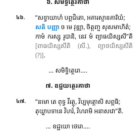
៦. សមិទ្ធិត្ថេរគាថា
.
‘‘សទ្ធាយាហំ បព្ពជិតោ, អគារស្មានគារិយំ;
៤៦
សតិ បញ្ញា
ច មេ វុឌ្ឍា, ចិត្តញ្ច សុសមាហិតំ;
កាមំ ករស្សុ រូបានិ, នេវ មំ ព្យាធយិស្សសី’’តិ
[ពាធយិស្សសីតិ (សី.), ព្យាថយិស្សសីតិ
(?)]
.
… សមិទ្ធិត្ថេរោ….
៧. ឧជ្ជយត្ថេរគាថា
.
‘‘នមោ
តេ ពុទ្ធ វីរត្ថុ, វិប្បមុត្តោសិ សព្ពធិ;
៤៧
តុយ្ហាបទានេ វិហរំ, វិហរាមិ អនាសវោ’’តិ.
… ឧជ្ជយោ ថេរោ….