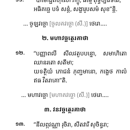
អធិគច្ឆេ បទំ សន្តំ, សង្ខារូបសមំ សុខ’’ន្តិ.
… ចូឡវច្ឆោ
[ចូលគវច្ឆោ (សី.)]
ថេរោ….
២. មហាវច្ឆត្ថេរគាថា
.
‘‘បញ្ញាពលី សីលវតូបបន្នោ, សមាហិតោ
១២
ឈានរតោ សតីមា;
យទត្ថិយំ ភោជនំ ភុញ្ជមានោ, កង្ខេថ កាលំ
ឥធ វីតរាគោ’’តិ.
… មហាវច្ឆោ
[មហាគវច្ឆោ (សី.)]
ថេរោ….
៣. វនវច្ឆត្ថេរគាថា
.
‘‘នីលព្ភវណ្ណា
រុចិរា, សីតវារី សុចិន្ធរា;
១៣