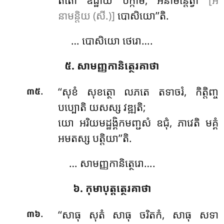
តតោ ឧដ្ឋាយ បក្កាមិ, អនាមន្តេត្វា
[អ
នាមន្តិយ (សី.)]
បោសិយោ’’តិ.
… បោសិយោ ថេរោ….
៥. សាមញ្ញកានិត្ថេរគាថា
.
‘‘សុខំ សុខត្ថោ លភតេ តទាចរំ, កិត្តិញ្ច
៣៥
បប្បោតិ យសស្ស វឌ្ឍតិ;
យោ អរិយមដ្ឋង្គិកមញ្ជសំ ឧជុំ, ភាវេតិ មគ្គំ
អមតស្ស បត្តិយា’’តិ.
… សាមញ្ញកានិត្ថេរោ….
៦. កុមាបុត្តត្ថេរគាថា
.
‘‘សាធុ
សុតំ សាធុ ចរិតកំ, សាធុ សទា
៣៦