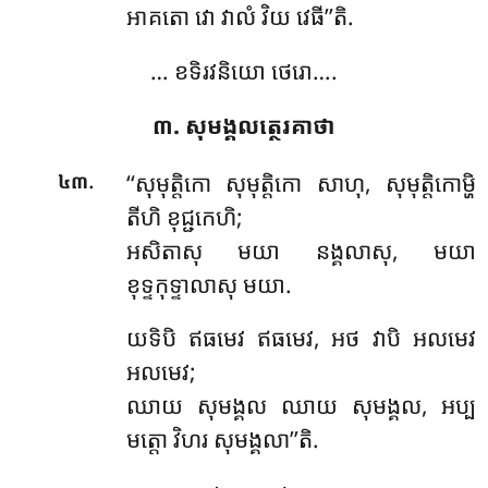
អាគតោ វោ វាលំ វិយ វេធី’’តិ.
… ខទិរវនិយោ ថេរោ….
៣. សុមង្គលត្ថេរគាថា
.
‘‘សុមុត្តិកោ សុមុត្តិកោ សាហុ, សុមុត្តិកោម្ហិ
៤៣
តីហិ ខុជ្ជកេហិ;
អសិតាសុ មយា នង្គលាសុ, មយា
ខុទ្ទកុទ្ទាលាសុ មយា.
យទិបិ ឥធមេវ ឥធមេវ, អថ វាបិ អលមេវ
អលមេវ;
ឈាយ សុមង្គល ឈាយ សុមង្គល, អប្ប
មត្តោ វិហរ សុមង្គលា’’តិ.