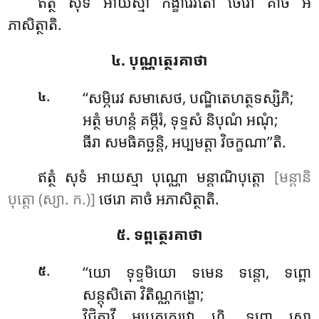
ឥត្ថំ សុទំ អាយស្មា កង្ខារេវតោ ថេរោ គាថំ អ
ភាសិត្ថាតិ.
៤. បុណ្ណត្ថេរគាថា
.
‘‘សម្ភិរេវ សមាសេថ, បណ្ឌិតេហត្ថទស្សិភិ;
៤
អត្ថំ មហន្តំ គម្ភីរំ, ទុទ្ទសំ និបុណំ អណុំ;
ធីរា សមធិគច្ឆន្តិ, អប្បមត្តា វិចក្ខណា’’តិ.
ឥត្ថំ សុទំ អាយស្មា បុណ្ណោ មន្តាណិបុត្តោ
[មន្តានិ
បុត្តោ (ស្យា. ក.)]
ថេរោ គាថំ អភាសិត្ថាតិ.
៥. ទព្ពត្ថេរគាថា
.
‘‘យោ
ទុទ្ទមិយោ ទមេន ទន្តោ, ទព្ពោ
៥
សន្តុសិតោ វិតិណ្ណកង្ខោ;
វិជិតាវី អបេតភេរវោ ហិ, ទព្ពោ សោ