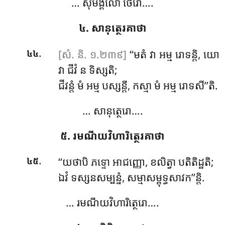
… សុមង្គលោ ថេរោ….
៤. សានុត្ថេរគាថា
.
[សំ. និ. ១.២៣៩]
‘‘មតំ វា អម្ម រោទន្តិ, យោ
៤៤
វា ជីវំ ន ទិស្សតិ;
ជីវន្តំ មំ អម្ម បស្សន្តី, កស្មា មំ អម្ម រោទសី’’តិ.
… សានុត្ថេរោ….
៥. រមណីយវិហារិត្ថេរគាថា
.
‘‘យថាបិ
ភទ្ទោ អាជញ្ញោ, ខលិត្វា បតិតិដ្ឋតិ;
៤៥
ឯវំ
ទស្សនសម្បន្នំ, សម្មាសម្ពុទ្ធសាវក’’ន្តិ.
… រមណីយវិហារិត្ថេរោ….