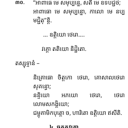
.
‘‘អាពាធេ មេ សមុប្បន្នេ, សតិ មេ ឧទបជ្ជថ;
៣០
អាពាធោ មេ សមុប្បន្នោ, កាលោ មេ នប្ប
មជ្ជិតុ’’ន្តិ.
… ឧត្តិយោ ថេរោ….
វគ្គោ តតិយោ និដ្ឋិតោ.
តស្សុទ្ទានំ –
និគ្រោធោ ចិត្តកោ ថេរោ, គោសាលថេរោ
សុគន្ធោ;
នន្ទិយោ អភយោ ថេរោ, ថេរោ
លោមសកង្គិយោ;
ជម្ពុគាមិកបុត្តោ ច, ហារិតោ ឧត្តិយោ ឥសីតិ.
៤. ចតុត្ថវគ្គោ