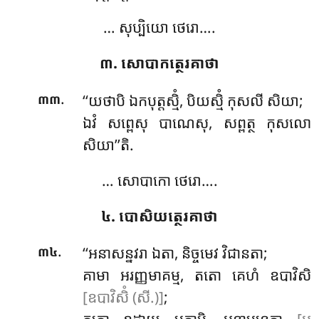
… សុប្បិយោ ថេរោ….
៣. សោបាកត្ថេរគាថា
.
‘‘យថាបិ
ឯកបុត្តស្មិំ, បិយស្មិំ កុសលី សិយា;
៣៣
ឯវំ សព្ពេសុ បាណេសុ, សព្ពត្ថ កុសលោ
សិយា’’តិ.
… សោបាកោ ថេរោ….
៤. បោសិយត្ថេរគាថា
.
‘‘អនាសន្នវរា ឯតា, និច្ចមេវ វិជានតា;
៣៤
គាមា អរញ្ញមាគម្ម, តតោ គេហំ ឧបាវិសិ
[ឧបាវិសិំ (សី.)]
;