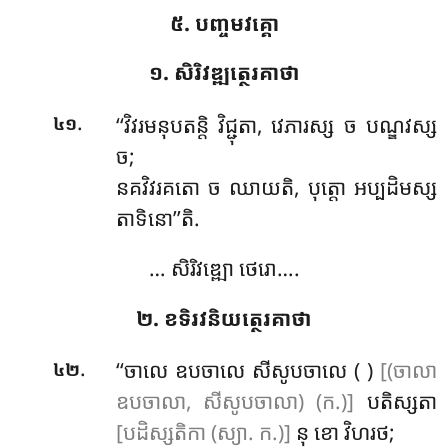
៥. បញ្ចមវគ្គោ
១. សិរិវឌ្ឍត្ថេរគាថា
.
‘‘វិវរមនុបតន្តិ
វិជ្ជុតា, វេភារស្ស ច បណ្ឌវស្ស
៤១
ច;
នគវិវរគតោ ច ឈាយតិ, បុត្តោ អប្បដិមស្ស
តាទិនោ’’តិ.
… សិរិវឌ្ឍោ ថេរោ….
២. ខទិរវនិយត្ថេរគាថា
.
‘‘ចាលេ
ឧបចាលេ សីសូបចាលេ ( )
[(ចាលា
៤២
ឧបចាលា, សីសូបចាលា) (ក.)]
បតិស្សតា
[បដិស្សតិកា (ស្យា. ក.)]
នុ ខោ វិហរថ;