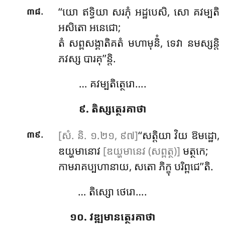
.
‘‘យោ
ឥទ្ធិយា សរភុំ អដ្ឋបេសិ, សោ គវម្បតិ
៣៨
អសិតោ អនេជោ;
តំ សព្ពសង្គាតិគតំ មហាមុនិំ, ទេវា នមស្សន្តិ
ភវស្ស បារគុ’’ន្តិ.
… គវម្បតិត្ថេរោ….
៩. តិស្សត្ថេរគាថា
.
[សំ. និ. ១.២១, ៩៧]
‘‘សត្តិយា វិយ ឱមដ្ឋោ,
៣៩
ឌយ្ហមានោវ
[ឌយ្ហមានេវ (សព្ពត្ថ)]
មត្ថកេ;
កាមរាគប្បហានាយ, សតោ ភិក្ខុ បរិព្ពជេ’’តិ.
… តិស្សោ ថេរោ….
១០. វឌ្ឍមានត្ថេរគាថា