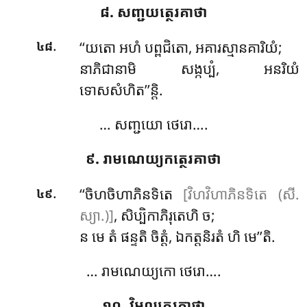
៨. សញ្ជយត្ថេរគាថា
.
‘‘យតោ អហំ បព្ពជិតោ, អគារស្មានគារិយំ;
៤៨
នាភិជានាមិ សង្កប្បំ, អនរិយំ
ទោសសំហិត’’ន្តិ.
… សញ្ជយោ ថេរោ….
៩. រាមណេយ្យកត្ថេរគាថា
.
‘‘ចិហចិហាភិនទិតេ
[វិហវិហាភិនទិតេ (សី.
៤៩
ស្យា.)]
, សិប្បិកាភិរុតេហិ ច;
ន មេ តំ ផន្ទតិ ចិត្តំ, ឯកត្តនិរតំ ហិ មេ’’តិ.
… រាមណេយ្យកោ ថេរោ….
១០. វិមលត្ថេរគាថា