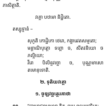
ភាសិត្ថាតិ.
វគ្គោ បឋមោ និដ្ឋិតោ.
តស្សុទ្ទានំ –
សុភូតិ
កោដ្ឋិកោ ថេរោ, កង្ខារេវតសម្មតោ;
មន្តាណិបុត្តោ ទព្ពោ ច, សីតវនិយោ ច
ភល្លិយោ;
វីរោ បិលិន្ទវច្ឆោ ច, បុណ្ណមាសោ
តមោនុទោតិ.
២. ទុតិយវគ្គោ
១. ចូឡវច្ឆត្ថេរគាថា
.
‘‘បាមោជ្ជពហុលោ ភិក្ខុ, ធម្មេ ពុទ្ធប្បវេទិតេ;
១១