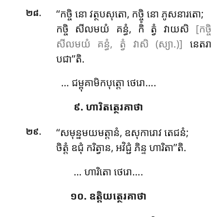
.
‘‘កច្ចិ
នោ វត្ថបសុតោ, កច្ចិ នោ ភូសនារតោ;
២៨
កច្ចិ សីលមយំ គន្ធំ, កិំ ត្វំ វាយសិ
[កច្ចិ
សីលមយំ គន្ធំ, ត្វំ វាសិ (ស្យា.)]
នេតរា
បជា’’តិ.
… ជម្ពុគាមិកបុត្តោ ថេរោ….
៩. ហារិតត្ថេរគាថា
.
‘‘សមុន្នមយមត្តានំ, ឧសុការោវ តេជនំ;
២៩
ចិត្តំ
ឧជុំ ករិត្វាន, អវិជ្ជំ ភិន្ទ ហារិតា’’តិ.
… ហារិតោ ថេរោ….
១០. ឧត្តិយត្ថេរគាថា