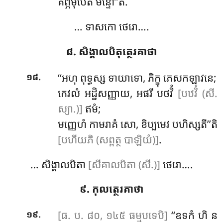
គព្ភមុបេតិ មន្ទោ’’តិ.
… ទាសកោ ថេរោ….
៨. សិង្គាលបិតុត្ថេរគាថា
.
‘‘អហុ
ពុទ្ធស្ស ទាយាទោ, ភិក្ខុ ភេសកឡាវនេ;
១៨
កេវលំ អដ្ឋិសញ្ញាយ, អផរី បថវិំ
[បឋវិំ (សី.
ស្យា.)]
ឥមំ;
មញ្ញេហំ កាមរាគំ សោ, ខិប្បមេវ បហិស្សតី’’តិ
[បហីយភិ (សព្ពត្ថ បាឡិយំ)]
.
… សិង្គាលបិតា
[សីគាលបិតា (សី.)]
ថេរោ….
៩. កុលត្ថេរគាថា
.
[ធ. ប. ៨០, ១៤៥ ធម្មបទេបិ]
‘‘ឧទកំ
ហិ ន
១៩