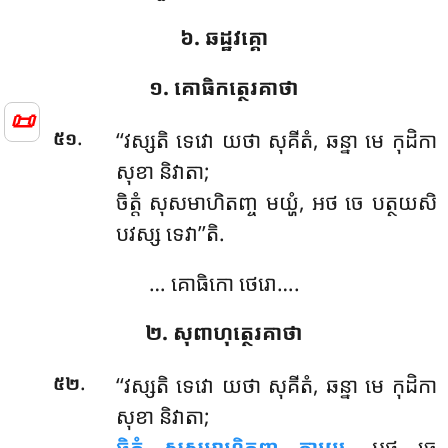
៦. ឆដ្ឋវគ្គោ
១. គោធិកត្ថេរគាថា
📜
.
‘‘វស្សតិ
ទេវោ យថា សុគីតំ, ឆន្នា មេ កុដិកា
៥១
សុខា និវាតា;
ចិត្តំ សុសមាហិតញ្ច មយ្ហំ, អថ ចេ បត្ថយសិ
បវស្ស ទេវា’’តិ.
… គោធិកោ ថេរោ….
២. សុពាហុត្ថេរគាថា
.
‘‘វស្សតិ ទេវោ យថា សុគីតំ, ឆន្នា មេ កុដិកា
៥២
សុខា និវាតា;
ចិត្តំ សុសមាហិតញ្ច កាយេ,
អថ ចេ