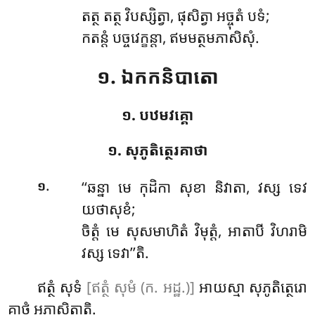
តត្ថ តត្ថ វិបស្សិត្វា, ផុសិត្វា អច្ចុតំ បទំ;
កតន្តំ បច្ចវេក្ខន្តា, ឥមមត្ថមភាសិសុំ.
១. ឯកកនិបាតោ
១. បឋមវគ្គោ
១. សុភូតិត្ថេរគាថា
.
‘‘ឆន្នា
មេ កុដិកា សុខា និវាតា, វស្ស ទេវ
១
យថាសុខំ;
ចិត្តំ មេ សុសមាហិតំ វិមុត្តំ, អាតាបី វិហរាមិ
វស្ស ទេវា’’តិ.
ឥត្ថំ សុទំ
[ឥត្ថំ សុមំ (ក. អដ្ឋ.)]
អាយស្មា សុភូតិត្ថេរោ
គាថំ អភាសិត្ថាតិ.