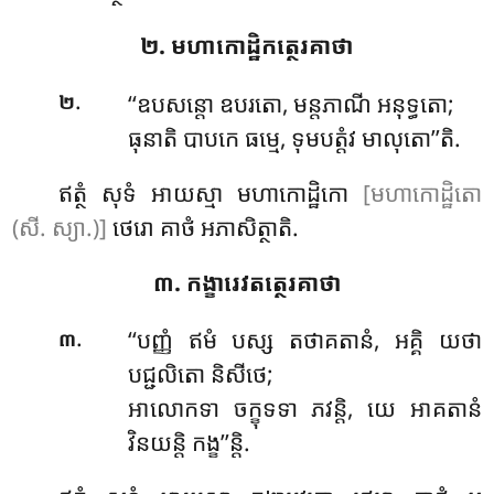
២. មហាកោដ្ឋិកត្ថេរគាថា
.
‘‘ឧបសន្តោ
ឧបរតោ, មន្តភាណី អនុទ្ធតោ;
២
ធុនាតិ បាបកេ ធម្មេ, ទុមបត្តំវ មាលុតោ’’តិ.
ឥត្ថំ សុទំ អាយស្មា មហាកោដ្ឋិកោ
[មហាកោដ្ឋិតោ
(សី. ស្យា.)]
ថេរោ គាថំ អភាសិត្ថាតិ.
៣. កង្ខារេវតត្ថេរគាថា
.
‘‘បញ្ញំ
ឥមំ បស្ស តថាគតានំ, អគ្គិ យថា
៣
បជ្ជលិតោ និសីថេ;
អាលោកទា ចក្ខុទទា ភវន្តិ, យេ អាគតានំ
វិនយន្តិ កង្ខ’’ន្តិ.