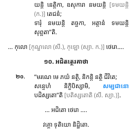
យន្តិ នេត្តិកា, ឧសុការា នមយន្តិ
[ទមយន្តិ
(ក.)]
តេជនំ;
ទារុំ
នមយន្តិ តច្ឆកា, អត្តានំ ទមយន្តិ
សុព្ពតា’’តិ.
… កុលោ
[កុណ្ឌលោ (សី.), កុឡោ (ស្យា. ក.)]
ថេរោ….
១០. អជិតត្ថេរគាថា
.
‘‘មរណេ មេ ភយំ នត្ថិ, និកន្តិ នត្ថិ ជីវិតេ;
២០
សន្ទេហំ និក្ខិបិស្សាមិ,
សម្បជានោ
បដិស្សតោ’’តិ
[បតិស្សតោតិ (សី. ស្យា.)]
.
… អជិតោ ថេរោ ….
វគ្គោ ទុតិយោ និដ្ឋិតោ.