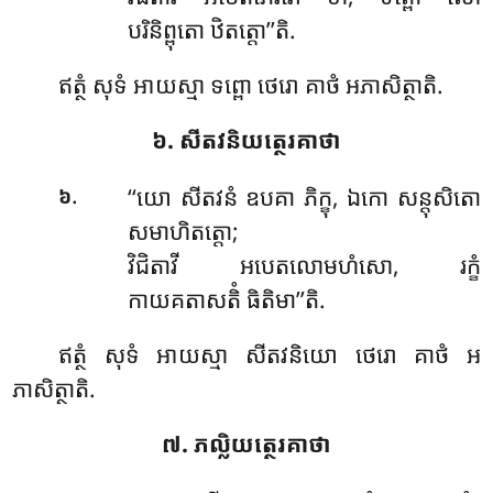
បរិនិព្ពុតោ ឋិតត្តោ’’តិ.
ឥត្ថំ សុទំ អាយស្មា ទព្ពោ ថេរោ គាថំ អភាសិត្ថាតិ.
៦. សីតវនិយត្ថេរគាថា
.
‘‘យោ
សីតវនំ ឧបគា ភិក្ខុ, ឯកោ សន្តុសិតោ
៦
សមាហិតត្តោ;
វិជិតាវី អបេតលោមហំសោ, រក្ខំ
កាយគតាសតិំ ធិតិមា’’តិ.
ឥត្ថំ សុទំ អាយស្មា សីតវនិយោ ថេរោ គាថំ អ
ភាសិត្ថាតិ.
៧. ភល្លិយត្ថេរគាថា