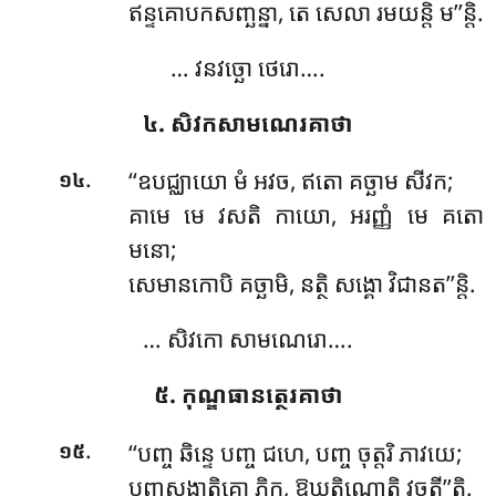
ឥន្ទគោបកសញ្ឆន្នា, តេ សេលា រមយន្តិ ម’’ន្តិ.
… វនវច្ឆោ ថេរោ….
៤. សិវកសាមណេរគាថា
.
‘‘ឧបជ្ឈាយោ
មំ អវច, ឥតោ គច្ឆាម សីវក;
១៤
គាមេ
មេ វសតិ កាយោ, អរញ្ញំ មេ គតោ
មនោ;
សេមានកោបិ គច្ឆាមិ, នត្ថិ សង្គោ វិជានត’’ន្តិ.
… សិវកោ សាមណេរោ….
៥. កុណ្ឌធានត្ថេរគាថា
.
‘‘បញ្ច ឆិន្ទេ បញ្ច ជហេ, បញ្ច ចុត្តរិ ភាវយេ;
១៥
បញ្ចសង្គាតិគោ ភិក្ខុ, ឱឃតិណ្ណោតិ វុច្ចតី’’តិ.