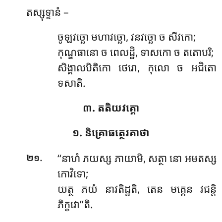
តស្សុទ្ទានំ –
ចូឡវច្ឆោ មហាវច្ឆោ, វនវច្ឆោ ច សីវកោ;
កុណ្ឌធានោ ច ពេលដ្ឋិ, ទាសកោ ច តតោបរិ;
សិង្គាលបិតិកោ ថេរោ, កុលោ ច អជិតោ
ទសាតិ.
៣. តតិយវគ្គោ
១. និគ្រោធត្ថេរគាថា
.
‘‘នាហំ ភយស្ស ភាយាមិ, សត្ថា នោ អមតស្ស
២១
កោវិទោ;
យត្ថ ភយំ នាវតិដ្ឋតិ, តេន មគ្គេន វជន្តិ
ភិក្ខវោ’’តិ.