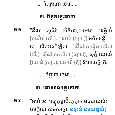
… និគ្រោធោ ថេរោ….
២. ចិត្តកត្ថេរគាថា
.
‘‘នីលា
សុគីវា សិខិនោ, មោរា ការម្ភិយំ
២២
[ការំវិយំ (សី.), ការវិយំ (ស្យា.)]
អភិនទន្តិ;
តេ សីតវាតកីឡិតា
[សីតវាតកទ្ទិតកលិតា
(សី.), សីតវាតកលិតា (ស្យា.)]
, សុត្តំ ឈាយំ
[ឈានំ (ស្យា.), ឈាយិំ (?)]
និពោធេន្តី’’តិ.
… ចិត្តកោ ថេរោ….
៣. គោសាលត្ថេរគាថា
.
‘‘អហំ
ខោ វេឡុគុម្ពស្មិំ, ភុត្វាន មធុបាយសំ;
២៣
បទក្ខិណំ សម្មសន្តោ,
ខន្ធានំ ឧទយព្ពយំ;