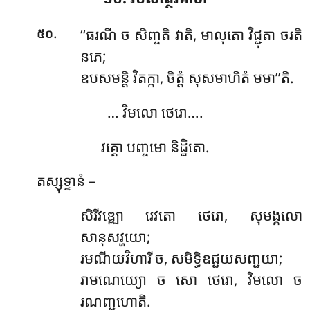
.
‘‘ធរណី
ច សិញ្ចតិ វាតិ, មាលុតោ វិជ្ជុតា ចរតិ
៥០
នភេ;
ឧបសមន្តិ វិតក្កា, ចិត្តំ សុសមាហិតំ មមា’’តិ.
… វិមលោ ថេរោ….
វគ្គោ បញ្ចមោ និដ្ឋិតោ.
តស្សុទ្ទានំ –
សិរីវឌ្ឍោ រេវតោ ថេរោ, សុមង្គលោ
សានុសវ្ហយោ
;
រមណីយវិហារី ច, សមិទ្ធិឧជ្ជយសញ្ជយា;
រាមណេយ្យោ ច សោ ថេរោ, វិមលោ ច
រណញ្ជហោតិ.