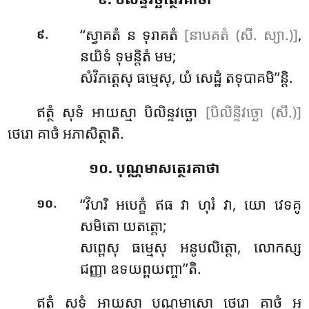
.
‘‘ស្វាគតំ ន ទុរាគតំ
[នាបគតំ (សី. ស្យា.)]
,
៩
នយិទំ ទុមន្តិតំ មម;
សំវិភត្តេសុ ធម្មេសុ, យំ សេដ្ឋំ តទុបាគមិ’’ន្តិ.
ឥត្ថំ សុទំ អាយស្មា បិលិន្ទវច្ឆោ
[បិលិន្ទិវច្ឆោ (សី.)]
ថេរោ គាថំ អភាសិត្ថាតិ.
១០. បុណ្ណមាសត្ថេរគាថា
.
‘‘វិហរិ
អបេក្ខំ ឥធ វា ហុរំ វា, យោ វេទគូ
១០
សមិតោ យតត្តោ;
សព្ពេសុ ធម្មេសុ អនូបលិត្តោ, លោកស្ស
ជញ្ញា ឧទយព្ពយញ្ចា’’តិ.
ឥត្ថំ សុទំ អាយស្មា បុណ្ណមាសោ ថេរោ គាថំ អ