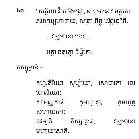
.
‘‘សត្តិយា
វិយ ឱមដ្ឋោ, ឌយ្ហមានោវ មត្ថកេ;
៤០
ភវរាគប្បហានាយ, សតោ ភិក្ខុ បរិព្ពជេ’’តិ.
… វឌ្ឍមានោ ថេរោ….
វគ្គោ ចតុត្ថោ និដ្ឋិតោ.
តស្សុទ្ទានំ –
គហ្វរតីរិយោ
សុប្បិយោ, សោបាកោ ចេវ
បោសិយោ;
សាមញ្ញកានិ កុមាបុត្តោ, កុមាបុត្ត
សហាយកោ;
គវម្បតិ តិស្សត្ថេរោ, វឌ្ឍមានោ
មហាយសោតិ.