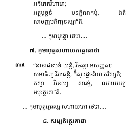
អនិកេតវិហារោ;
អត្ថបុច្ឆនំ បទក្ខិណកម្មំ, ឯតំ
សាមញ្ញមកិញ្ចនស្សា’’តិ.
… កុមាបុត្តោ ថេរោ….
៧. កុមាបុត្តសហាយកត្ថេរគាថា
.
‘‘នានាជនបទំ យន្តិ, វិចរន្តា អសញ្ញតា;
៣៧
សមាធិញ្ច វិរាធេន្តិ, កិំសុ រដ្ឋចរិយា ករិស្សតិ;
តស្មា វិនេយ្យ សារម្ភំ, ឈាយេយ្យ
អបុរក្ខតោ’’តិ.
… កុមាបុត្តត្ថេរស្ស សហាយកោ ថេរោ….
៨. គវម្បតិត្ថេរគាថា