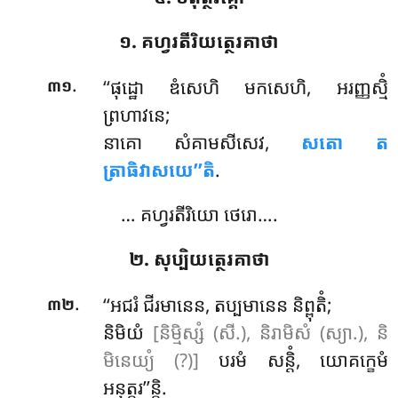
១. គហ្វរតីរិយត្ថេរគាថា
.
‘‘ផុដ្ឋោ
ឌំសេហិ មកសេហិ, អរញ្ញស្មិំ
៣១
ព្រហាវនេ;
នាគោ សំគាមសីសេវ,
សតោ ត
ត្រាធិវាសយេ’’តិ
.
… គហ្វរតីរិយោ ថេរោ….
២. សុប្បិយត្ថេរគាថា
.
‘‘អជរំ
ជីរមានេន, តប្បមានេន និព្ពុតិំ;
៣២
និមិយំ
[និម្មិស្សំ (សី.), និរាមិសំ (ស្យា.), និ
មិនេយ្យំ (?)]
បរមំ សន្តិំ, យោគក្ខេមំ
អនុត្តរ’’ន្តិ.