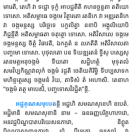
មារេតិ, តេហិ វា ទដ្ឋោ ទុក្ខំ អាបជ្ជតីតិ គហនច្ឆន្នតា តតិយោ
ទោសោ. អតិសម្ពាធេ ចង្កមេ វិត្ថារតោ រតនិកេ វា អឌ្ឍរតនិកេ
វា ចង្កមន្តស្ស បរិច្ឆេទេ បក្ខលិត្វា នខាបិ អង្គុលិយោបិ
ភិជ្ជន្តីតិ អតិសម្ពាធតា ចតុត្ថោ ទោសោ. អតិវិសាលេ ចង្កមេ
ចង្កមន្តស្ស ចិត្តំ វិធាវតិ, ឯកគ្គតំ ន លភតីតិ អតិវិសាលតា
បញ្ចមោ ទោសោ. បុថុលតោ បន ទិយឌ្ឍរតនំ ទ្វីសុ បស្សេសុ
រតនមត្តអនុចង្កមំ ទីឃតោ សដ្ឋិហត្ថំ មុទុតលំ
សមវិប្បកិណ្ណវាលុកំ ចង្កមំ វដ្ដតិ ចេតិយគិរិម្ហិ ទីបប្បសាទក
មហិន្ទត្ថេរស្ស ចង្កមនំ វិយ, តាទិសំ តំ អហោសិ. តេនាហ
‘‘ចង្កមំ តត្ថ មាបេសិំ, បញ្ចទោសវិវជ្ជិត’’ន្តិ.
អដ្ឋគុណសមុបេត
ន្តិ អដ្ឋហិ សមណសុខេហិ ឧបេតំ.
អដ្ឋិមានិ សមណសុខានិ នាម – ធនធញ្ញបរិគ្គហាភាវោ,
អនវជ្ជបិណ្ឌបាតបរិយេសនភាវោ, និព្ពុត
បិណ្ឌបាតភុញ្ជនភាវោ, រដ្ឋំ បីឡេត្វា ធនសារំ វា