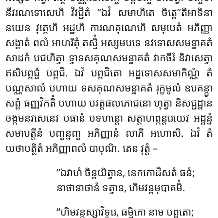
នីវរណទោសេហិ វិវជ្ជិតំ ‘‘ឯវំ សមាហិតេ ចិត្តេ’’តិអាទិនា
នយេន វុត្តេហិ អដ្ឋហិ ការណគុណេហិ សមុបេតំ អភិញ្ញា
សង្ខាតំ ពលំ អាហរិតុំ តស្មិំ អស្សមបទេ នវទោសសមន្នាគតំ
សាដកំ បជហិត្វា ទ្វាទសគុណសមន្នាគតំ វាកចីរំ និវាសេត្វា
ឥសិបព្ពជ្ជំ បព្ពជិ. ឯវំ បព្ពជិតោ អដ្ឋទោសសមាកិណ្ណំ តំ
បណ្ណសាលំ បហាយ ទសគុណសមន្នាគតំ រុក្ខមូលំ ឧបគន្ត្វា
សព្ពំ ធញ្ញវិកតិំ បហាយ បវត្តផលភោជនោ ហុត្វា និសជ្ជដ្ឋាន
ចង្កមនវសេនេវ បធានំ បទហន្តោ សត្តាហព្ភន្តរេយេវ អដ្ឋន្នំ
សមាបត្តីនំ បញ្ចន្នញ្ច អភិញ្ញានំ លាភី អហោសិ. ឯវំ តំ
យថាបត្ថិតំ អភិញ្ញាពលំ បាបុណិ. តេន វុត្តំ –
‘‘ឯវាហំ
ចិន្តយិត្វាន, នេកកោដិសតំ ធនំ;
នាថានាថានំ ទត្វាន, ហិមវន្តមុបាគមិំ.
‘‘ហិមវន្តស្សាវិទូរេ
, ធម្មិកោ នាម បព្ពតោ;