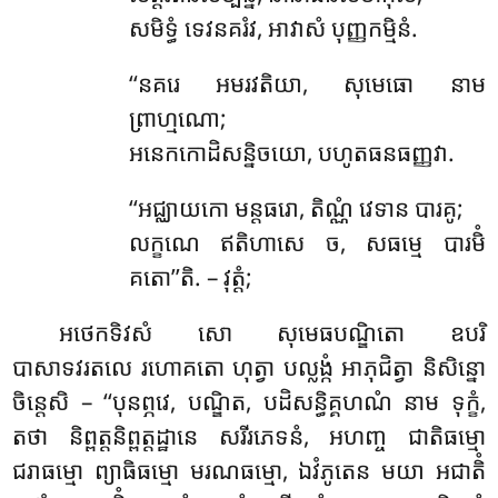
សមិទ្ធំ ទេវនគរំវ, អាវាសំ បុញ្ញកម្មិនំ.
‘‘នគរេ អមរវតិយា, សុមេធោ នាម
ព្រាហ្មណោ;
អនេកកោដិសន្និចយោ, បហូតធនធញ្ញវា.
‘‘អជ្ឈាយកោ
មន្តធរោ, តិណ្ណំ វេទាន បារគូ;
លក្ខណេ ឥតិហាសេ ច, សធម្មេ បារមិំ
គតោ’’តិ. – វុត្តំ;
អថេកទិវសំ សោ សុមេធបណ្ឌិតោ ឧបរិ
បាសាទវរតលេ រហោគតោ ហុត្វា បល្លង្កំ អាភុជិត្វា និសិន្នោ
ចិន្តេសិ – ‘‘បុនព្ភវេ, បណ្ឌិត, បដិសន្ធិគ្គហណំ នាម ទុក្ខំ,
តថា និព្ពត្តនិព្ពត្តដ្ឋានេ សរីរភេទនំ, អហញ្ច ជាតិធម្មោ
ជរាធម្មោ ព្យាធិធម្មោ មរណធម្មោ, ឯវំភូតេន មយា អជាតិំ