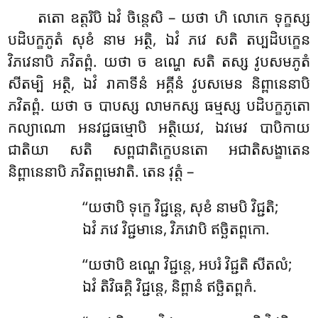
តតោ
ឧត្តរិបិ ឯវំ ចិន្តេសិ – យថា ហិ លោកេ ទុក្ខស្ស
បដិបក្ខភូតំ សុខំ នាម អត្ថិ, ឯវំ ភវេ សតិ តប្បដិបក្ខេន
វិភវេនាបិ ភវិតព្ពំ. យថា ច ឧណ្ហេ សតិ តស្ស វូបសមភូតំ
សីតម្បិ អត្ថិ, ឯវំ រាគាទីនំ អគ្គីនំ វូបសមេន និព្ពានេនាបិ
ភវិតព្ពំ. យថា ច បាបស្ស លាមកស្ស ធម្មស្ស បដិបក្ខភូតោ
កល្យាណោ អនវជ្ជធម្មោបិ អត្ថិយេវ, ឯវមេវ បាបិកាយ
ជាតិយា សតិ សព្ពជាតិក្ខេបនតោ អជាតិសង្ខាតេន
និព្ពានេនាបិ ភវិតព្ពមេវាតិ. តេន វុត្តំ –
‘‘យថាបិ
ទុក្ខេ វិជ្ជន្តេ, សុខំ នាមបិ វិជ្ជតិ;
ឯវំ ភវេ វិជ្ជមានេ, វិភវោបិ ឥច្ឆិតព្ពកោ.
‘‘យថាបិ ឧណ្ហេ វិជ្ជន្តេ, អបរំ វិជ្ជតិ សីតលំ;
ឯវំ តិវិធគ្គិ វិជ្ជន្តេ, និព្ពានំ ឥច្ឆិតព្ពកំ.