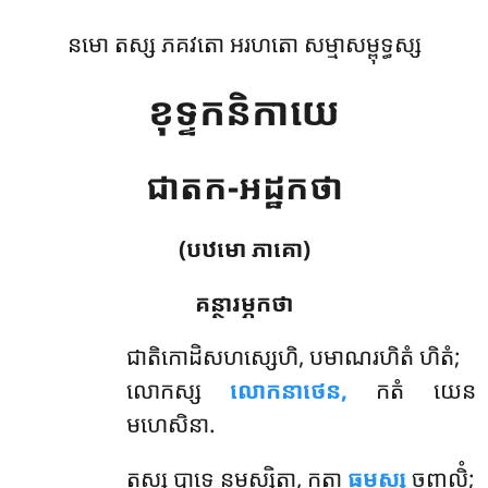
នមោ តស្ស ភគវតោ អរហតោ សម្មាសម្ពុទ្ធស្ស
ខុទ្ទកនិកាយេ
ជាតក-អដ្ឋកថា
(បឋមោ ភាគោ)
គន្ថារម្ភកថា
ជាតិកោដិសហស្សេហិ
, បមាណរហិតំ ហិតំ;
លោកស្ស
លោកនាថេន,
កតំ យេន
មហេសិនា.
តស្ស បាទេ នមស្សិត្វា, កត្វា
ធម្មស្ស
ចញ្ជលិំ;