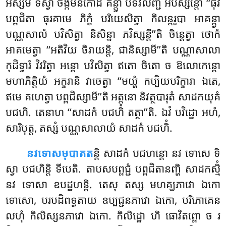
អស្សមំ ទិស្វា ចង្កមនកោដិំ គន្ត្វា បទវលញ្ជំ អបស្សន្តោ ‘‘ធុវំ
បព្ពជិតា ធុរគាមេ ភិក្ខំ បរិយេសិត្វា កិលន្តរូបា អាគន្ត្វា
បណ្ណសាលំ បវិសិត្វា និសិន្នា ភវិស្សន្តី’’តិ ចិន្តេត្វា ថោកំ
អាគមេត្វា ‘‘អតិវិយ ចិរាយន្តិ, ជានិស្សាមី’’តិ បណ្ណាសាលា
កុដិទ្វារំ វិវរិត្វា អន្តោ បវិសិត្វា ឥតោ ចិតោ ច ឱលោកេន្តោ
មហាភិត្តិយំ អក្ខរានិ វាចេត្វា ‘‘មយ្ហំ កប្បិយបរិក្ខារា ឯតេ,
ឥមេ គហេត្វា បព្ពជិស្សាមី’’តិ អត្តនោ និវត្ថបារុតំ សាដកយុគំ
បជហិ. តេនាហ ‘‘សាដកំ បជហិំ តត្ថា’’តិ. ឯវំ បវិដ្ឋោ អហំ,
សារិបុត្ត, តស្សំ បណ្ណសាលាយំ សាដកំ បជហិំ.
នវទោសមុបាគត
ន្តិ សាដកំ បជហន្តោ នវ ទោសេ ទិ
ស្វា បជហិន្តិ ទីបេតិ. តាបសបព្ពជ្ជំ បព្ពជិតានញ្ហិ សាដកស្មិំ
នវ ទោសា ឧបដ្ឋហន្តិ. តេសុ តស្ស មហគ្ឃភាវោ ឯកោ
ទោសោ, បរបដិពទ្ធតាយ ឧប្បជ្ជនភាវោ ឯកោ, បរិភោគេន
លហុំ កិលិស្សនភាវោ ឯកោ. កិលិដ្ឋោ ហិ ធោវិតព្ពោ ច រ