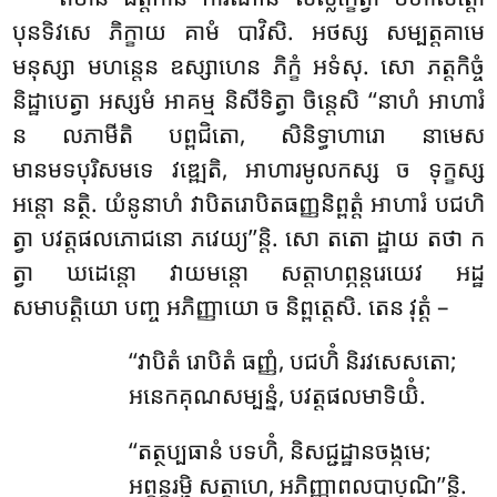
បុនទិវសេ ភិក្ខាយ គាមំ បាវិសិ. អថស្ស សម្បត្តគាមេ
មនុស្សា មហន្តេន ឧស្សាហេន ភិក្ខំ អទំសុ. សោ ភត្តកិច្ចំ
និដ្ឋាបេត្វា អស្សមំ អាគម្ម និសីទិត្វា ចិន្តេសិ ‘‘នាហំ អាហារំ
ន លភាមីតិ បព្ពជិតោ, សិនិទ្ធាហារោ នាមេស
មានមទបុរិសមទេ វឌ្ឍេតិ, អាហារមូលកស្ស ច ទុក្ខស្ស
អន្តោ នត្ថិ. យំនូនាហំ វាបិតរោបិតធញ្ញនិព្ពត្តំ អាហារំ បជហិ
ត្វា បវត្តផលភោជនោ ភវេយ្យ’’ន្តិ. សោ តតោ
ដ្ឋាយ តថា ក
ត្វា ឃដេន្តោ វាយមន្តោ សត្តាហព្ភន្តរេយេវ អដ្ឋ
សមាបត្តិយោ បញ្ច អភិញ្ញាយោ ច និព្ពត្តេសិ. តេន វុត្តំ –
‘‘វាបិតំ រោបិតំ ធញ្ញំ, បជហិំ និរវសេសតោ;
អនេកគុណសម្បន្នំ, បវត្តផលមាទិយិំ.
‘‘តត្ថប្បធានំ បទហិំ, និសជ្ជដ្ឋានចង្កមេ;
អព្ភន្តរម្ហិ សត្តាហេ, អភិញ្ញាពលបាបុណិ’’ន្តិ.