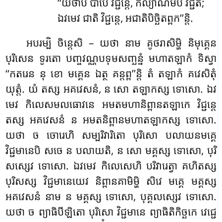
‘‘យថាបិ បាបេ វិជ្ជន្តេ, កល្យាណមបិ វិជ្ជតិ;
ឯវមេវ ជាតិ វិជ្ជន្តេ, អជាតិបិច្ឆិតព្ពក’’ន្តិ.
អបរម្បិ ចិន្តេសិ – យថា នាម គូថរាសិម្ហិ និមុគ្គេន
បុរិសេន ទូរតោ បញ្ចវណ្ណបទុមសញ្ឆន្នំ មហាតឡាកំ ទិស្វា
‘‘កតរេន នុ ខោ មគ្គេន ឯត្ថ គន្តព្ព’’ន្តិ តំ តឡាកំ គវេសិតុំ
យុត្តំ. យំ តស្ស អគវេសនំ, ន សោ តឡាកស្ស ទោសោ. ឯវ
មេវ កិលេសមលធោវនេ អមតមហានិព្ពានតឡាកេ វិជ្ជន្តេ
តស្ស អគវេសនំ ន អមតនិព្ពានមហាតឡាកស្ស ទោសោ.
យថា ច ចោរេហិ សម្បរិវារិតោ បុរិសោ បលាយនមគ្គេ
វិជ្ជមានេបិ សចេ ន បលាយតិ, ន សោ មគ្គស្ស ទោសោ, បុរិ
សស្សេវ ទោសោ. ឯវមេវ កិលេសេហិ បរិវារេត្វា គហិតស្ស
បុរិសស្ស វិជ្ជមានេយេវ និព្ពានគាមិម្ហិ សិវេ មគ្គេ មគ្គស្ស
អគវេសនំ នាម ន មគ្គស្ស ទោសោ, បុគ្គលស្សេវ ទោសោ.
យថា ច ព្យាធិបីឡិតោ បុរិសោ វិជ្ជមានេ ព្យាធិតិកិច្ឆកេ វេជ្ជេ