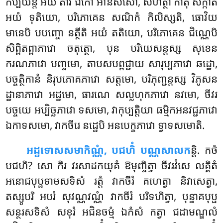
កប្បិយន្តិ អយំ តាវ ឯកោ អានិសំសោ, សហត្ថា កាតុំ សក្កាតិ
អយំ ទុតិយោ, បរិភោគេន សណិកំ កិលិស្សតិ, ធោវិយ
មានេបិ បបញ្ចោ នត្ថីតិ អយំ តតិយោ, បរិភោគេន ជិណ្ណេបិ
សិព្ពិតព្ពាភាវោ ចតុត្ថោ, បុន បរិយេសន្តស្ស សុខេន
ករណភាវោ បញ្ចមោ, តាបសបព្ពជ្ជាយ សារុប្បភាវោ ឆដ្ឋោ,
បច្ចត្ថិកានំ និរុបភោគភាវោ សត្តមោ, បរិភុញ្ជន្តស្ស វិភូសន
ដ្ឋានាភាវោ អដ្ឋមោ, ធារណេ សល្លហុកភាវោ នវមោ, ចីវរ
បច្ចយេ អប្បិច្ឆភាវោ ទសមោ, វាកុប្បត្តិយា ធម្មិកអនវជ្ជភាវោ
ឯកាទសមោ, វាកចីរេ នដ្ឋេបិ អនបេក្ខភាវោ ទ្វាទសមោតិ.
អដ្ឋទោសសមាកិណ្ណំ, បជហិំ បណ្ណសាលក
ន្តិ. កថំ
បជហិ? សោ កិរ វរសាដកយុគំ ឱមុញ្ចិត្វា ចីវរវំសេ លគ្គិតំ
អនោជបុប្ផទាមសទិសំ រត្តំ វាកចីរំ គហេត្វា និវាសេត្វា,
តស្សូបរិ អបរំ សុវណ្ណវណ្ណំ វាកចីរំ បរិទហិត្វា, បុន្នាគបុប្ផ
សន្ថរសទិសំ សខុរំ អជិនចម្មំ ឯកំសំ កត្វា ជដាមណ្ឌលំ