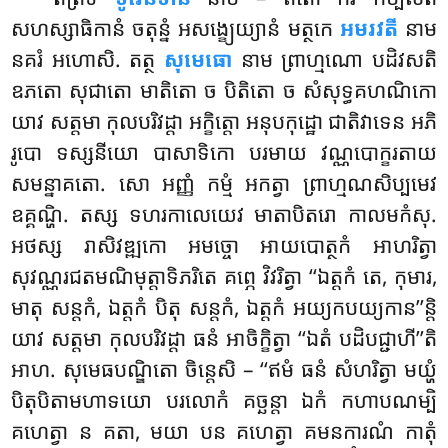
សហស្សាធិកានំ ចតុន្នំ អសង្ខ្យេយ្យានំ មត្ថកេ
អមរវតី
នាម
នគរំ អហោសិ. តត្ថ
សុមេធោ
នាម ព្រាហ្មណោ បដិវសតិ
ឧភតោ សុជាតោ មាតិតោ
ច បិតិតោ ច សំសុទ្ធគហណិកោ
យាវ សត្តមា កុលបរិវដ្ដា អក្ខិត្តោ អនុបកុដ្ឋោ ជាតិវាទេន អភិ
រូបោ ទស្សនីយោ បាសាទិកោ បរមាយ វណ្ណបោក្ខរតាយ
សមន្នាគតោ. សោ អញ្ញំ កម្មំ អកត្វា ព្រាហ្មណសិប្បមេវ
ឧគ្គណ្ហិ. តស្ស ទហរកាលេយេវ មាតាបិតរោ កាលមកំសុ.
អថស្ស រាសិវឌ្ឍកោ អមច្ចោ អាយបោត្ថកំ អាហរិត្វា
សុវណ្ណរជតមណិមុត្តាទិភរិតេ គព្ភេ វិវរិត្វា ‘‘ឯត្តកំ តេ, កុមារ,
មាតុ សន្តកំ, ឯត្តកំ បិតុ សន្តកំ, ឯត្តកំ អយ្យកបយ្យកាន’’ន្តិ
យាវ សត្តមា កុលបរិវដ្ដា ធនំ អាចិក្ខិត្វា ‘‘ឯតំ បដិបជ្ជាហី’’តិ
អាហ. សុមេធបណ្ឌិតោ ចិន្តេសិ – ‘‘ឥមំ ធនំ សំហរិត្វា មយ្ហំ
បិតុបិតាមហាទយោ បរលោកំ គច្ឆន្តា ឯកំ កហាបណម្បិ
គហេត្វា ន គតា, មយា បន គហេត្វា គមនការណំ កាតុំ