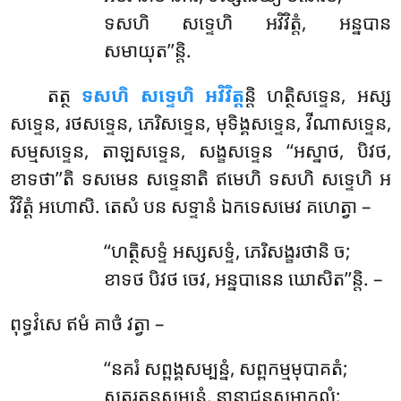
ទសហិ សទ្ទេហិ អវិវិត្តំ, អន្នបាន
សមាយុត’’ន្តិ.
តត្ថ
ទសហិ សទ្ទេហិ អវិវិត្ត
ន្តិ ហត្ថិសទ្ទេន, អស្ស
សទ្ទេន, រថសទ្ទេន, ភេរិសទ្ទេន, មុទិង្គសទ្ទេន, វីណាសទ្ទេន,
សម្មសទ្ទេន, តាឡសទ្ទេន, សង្ខសទ្ទេន ‘‘អស្នាថ, បិវថ,
ខាទថា’’តិ ទសមេន សទ្ទេនាតិ ឥមេហិ ទសហិ សទ្ទេហិ អ
វិវិត្តំ អហោសិ. តេសំ បន សទ្ទានំ ឯកទេសមេវ គហេត្វា –
‘‘ហត្ថិសទ្ទំ
អស្សសទ្ទំ, ភេរិសង្ខរថានិ ច;
ខាទថ បិវថ ចេវ, អន្នបានេន ឃោសិត’’ន្តិ. –
ពុទ្ធវំសេ ឥមំ គាថំ វត្វា –
‘‘នគរំ សព្ពង្គសម្បន្នំ, សព្ពកម្មមុបាគតំ;
សត្តរតនសម្បន្នំ, នានាជនសមាកុលំ;