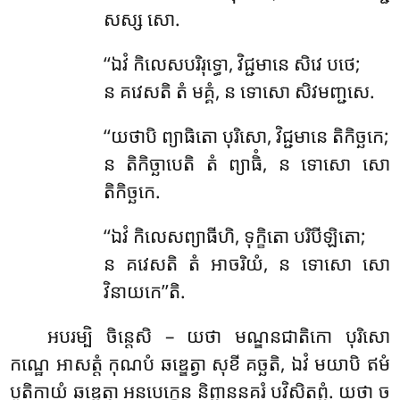
សស្ស សោ.
‘‘ឯវំ
កិលេសបរិរុទ្ធោ, វិជ្ជមានេ សិវេ បថេ;
ន គវេសតិ តំ មគ្គំ, ន ទោសោ សិវមញ្ជសេ.
‘‘យថាបិ ព្យាធិតោ បុរិសោ, វិជ្ជមានេ តិកិច្ឆកេ;
ន តិកិច្ឆាបេតិ តំ ព្យាធិំ, ន ទោសោ សោ
តិកិច្ឆកេ.
‘‘ឯវំ កិលេសព្យាធីហិ, ទុក្ខិតោ បរិបីឡិតោ;
ន គវេសតិ តំ អាចរិយំ, ន ទោសោ សោ
វិនាយកេ’’តិ.
អបរម្បិ ចិន្តេសិ – យថា មណ្ឌនជាតិកោ បុរិសោ
កណ្ឋេ អាសត្តំ កុណបំ ឆឌ្ឌេត្វា សុខី គច្ឆតិ, ឯវំ មយាបិ ឥមំ
បូតិកាយំ ឆឌ្ឌេត្វា អនបេក្ខេន និព្ពាននគរំ បវិសិតព្ពំ. យថា ច