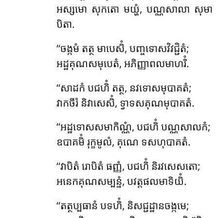
អស្សមោ សុកតោ មយ្ហំ, បណ្ណសាលា សុមា
បិតា.
‘‘ចង្កមំ តត្ថ មាបេសិំ, បញ្ចទោសវិវជ្ជិតំ;
អដ្ឋគុណសមុបេតំ, អភិញ្ញាពលមាហរិំ.
‘‘សាដកំ បជហិំ តត្ថ, នវទោសមុបាគតំ;
វាកចីរំ និវាសេសិំ, ទ្វាទសគុណមុបាគតំ.
‘‘អដ្ឋទោសសមាកិណ្ណំ, បជហិំ បណ្ណសាលកំ;
ឧបាគមិំ រុក្ខមូលំ, គុណេ ទសហុបាគតំ.
‘‘វាបិតំ រោបិតំ ធញ្ញំ, បជហិំ និរវសេសតោ;
អនេកគុណសម្បន្នំ, បវត្តផលមាទិយិំ.
‘‘តត្ថប្បធានំ
បទហិំ, និសជ្ជដ្ឋានចង្កមេ;