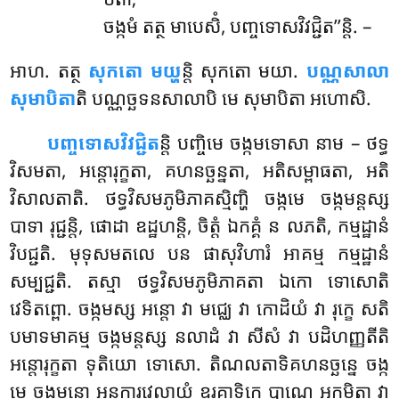
ចង្កមំ តត្ថ មាបេសិំ, បញ្ចទោសវិវជ្ជិត’’ន្តិ. –
អាហ
. តត្ថ
សុកតោ មយ្ហ
ន្តិ សុកតោ មយា.
បណ្ណសាលា
សុមាបិតា
តិ បណ្ណច្ឆទនសាលាបិ មេ សុមាបិតា អហោសិ.
បញ្ចទោសវិវជ្ជិត
ន្តិ
បញ្ចិមេ ចង្កមទោសា នាម – ថទ្ធ
វិសមតា, អន្តោរុក្ខតា, គហនច្ឆន្នតា, អតិសម្ពាធតា, អតិ
វិសាលតាតិ. ថទ្ធវិសមភូមិភាគស្មិញ្ហិ ចង្កមេ ចង្កមន្តស្ស
បាទា រុជ្ជន្តិ, ផោដា ឧដ្ឋហន្តិ, ចិត្តំ ឯកគ្គំ ន លភតិ, កម្មដ្ឋានំ
វិបជ្ជតិ. មុទុសមតលេ បន ផាសុវិហារំ អាគម្ម កម្មដ្ឋានំ
សម្បជ្ជតិ. តស្មា ថទ្ធវិសមភូមិភាគតា ឯកោ ទោសោតិ
វេទិតព្ពោ. ចង្កមស្ស អន្តោ វា មជ្ឈេ វា កោដិយំ វា រុក្ខេ សតិ
បមាទមាគម្ម ចង្កមន្តស្ស នលាដំ វា សីសំ វា បដិហញ្ញតីតិ
អន្តោរុក្ខតា ទុតិយោ ទោសោ. តិណលតាទិគហនច្ឆន្នេ ចង្ក
មេ ចង្កមន្តោ អន្ធការវេលាយំ ឧរគាទិកេ បាណេ អក្កមិត្វា វា