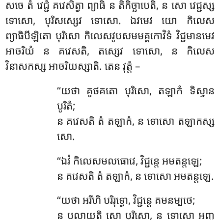
សចេ តំ វេជ្ជំ គវេសិត្វា ព្យាធិំ ន តិកិច្ឆាបេតិ, ន សោ វេជ្ជស្ស
ទោសោ, បុរិសស្សេវ ទោសោ. ឯវមេវ យោ កិលេស
ព្យាធិបីឡិតោ បុរិសោ កិលេសវូបសមមគ្គកោវិទំ វិជ្ជមានមេវ
អាចរិយំ ន គវេសតិ, តស្សេវ ទោសោ, ន កិលេស
វិនាសកស្ស អាចរិយស្សាតិ. តេន វុត្តំ –
‘‘យថា គូថគតោ បុរិសោ, តឡាកំ ទិស្វាន
បូរិតំ;
ន គវេសតិ តំ តឡាកំ, ន ទោសោ តឡាកស្ស
សោ.
‘‘ឯវំ
កិលេសមលធោវេ, វិជ្ជន្តេ អមតន្តឡេ;
ន គវេសតិ តំ តឡាកំ, ន ទោសោ អមតន្តឡេ.
‘‘យថា
អរីហិ បរិរុទ្ធោ, វិជ្ជន្តេ គមនម្បថេ;
ន បលាយតិ សោ បុរិសោ, ន ទោសោ អញ្ជ