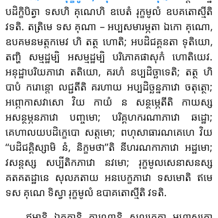
បដិក្ខិបិត្វា ទសហិ គុណេហិ ឧបេតំ រុក្ខមូលំ ឧបគតោស្មីតិ
វទតិ. តត្រិមេ ទស គុណា – អប្បសមារម្ភតា ឯកោ គុណោ,
ឧបគមនមត្តកមេវ ហិ តត្ថ ហោតិ; អបដិជគ្គនតា
ទុតិយោ,
តញ្ហិ សម្មដ្ឋម្បិ អសម្មដ្ឋម្បិ បរិភោគផាសុកំ ហោតិយេវ.
អនុដ្ឋាបរិយភាវោ តតិយោ, គរហំ នប្បដិច្ឆាទេតិ; តត្ថ ហិ
បាបំ ករោន្តោ លជ្ជតីតិ គរហាយ អប្បដិច្ឆន្នភាវោ ចតុត្ថោ;
អព្ភោកាសវាសោ វិយ កាយំ ន សន្ថម្ភេតីតិ កាយស្ស
អសន្ថម្ភនភាវោ បញ្ចមោ; បរិគ្គហករណាភាវោ ឆដ្ឋោ;
គេហាលយបដិក្ខេបោ សត្តមោ; ពហុសាធារណគេហេ វិយ
‘‘បដិជគ្គិស្សាមិ នំ, និក្ខមថា’’តិ នីហរណកាភាវោ អដ្ឋមោ;
វសន្តស្ស សប្បីតិកភាវោ នវមោ; រុក្ខមូលសេនាសនស្ស
គតគតដ្ឋានេ សុលភតាយ អនបេក្ខភាវោ ទសមោតិ ឥមេ
ទស គុណេ ទិស្វា រុក្ខមូលំ ឧបាគតោស្មីតិ វទតិ.
ឥមានិ ឯត្តកានិ ការណានិ សល្លក្ខេត្វា មហាសត្តោ