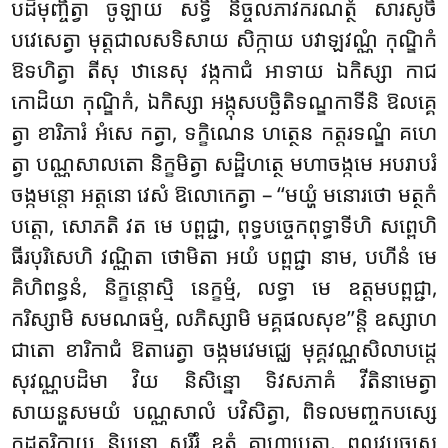
បដិមុញ្ចិត្វា ចូឡាយ សទ្ធិំ និច្ចលភាវករណត្ថំ សារសូចិំ
បវេសេត្វា មុត្តជាលសទិសាយ សិក្កាយ បវាឡវណ្ណំ កុណ្ឌិកំ
ឱទហិត្វា តីសុ ឋានេសុ វង្កកាជំ អាទាយ ឯកិស្សា កាជ
កោដិយា កុណ្ឌិកំ, ឯកិស្សា អង្កុសបច្ឆិតិទណ្ឌកាទីនិ ឱលគ្គេ
ត្វា ខារិភារំ អំសេ កត្វា, ទក្ខិណេន ហត្ថេន កត្តរទណ្ឌំ គហេ
ត្វា បណ្ណសាលតោ និក្ខមិត្វា សដ្ឋិហត្ថេ មហាចង្កមេ អបរាបរំ
ចង្កមន្តោ អត្តនោ វេសំ ឱលោកេត្វា – ‘‘មយ្ហំ មនោរថោ មត្ថកំ
បត្តោ, សោភតិ វត មេ បព្ពជ្ជា, ពុទ្ធបច្ចេកពុទ្ធាទីហិ សព្ពេហិ
ធីរបុរិសេហិ វណ្ណិតា ថោមិតា
អយំ បព្ពជ្ជា នាម, បហីនំ មេ
គិហិពន្ធនំ, និក្ខន្តោស្មិ នេក្ខម្មំ, លទ្ធា មេ ឧត្តមបព្ពជ្ជា,
ករិស្សាមិ សមណធម្មំ, លភិស្សាមិ មគ្គផលសុខ’’ន្តិ ឧស្សាហ
ជាតោ ខារិកាជំ ឱតារេត្វា ចង្កមវេមជ្ឈេ មុគ្គវណ្ណសិលាបដ្ដេ
សុវណ្ណបដិមា វិយ និសិន្នោ ទិវសភាគំ វីតិនាមេត្វា
សាយន្ហសមយំ បណ្ណសាលំ បវិសិត្វា, ពិទលមញ្ចកបស្សេ
កដ្ឋត្ថរិកាយ និបន្នោ សរីរំ ឧតុំ គាហាបេត្វា, ពលវបច្ចូសេ