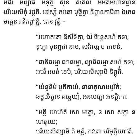
អជរំ អព្យាធិំ អទុក្ខំ សុខំ សីតលំ អមតមហានិព្ពានំ
បរិយេសិតុំ វដ្ដតិ, អវស្សំ ភវតោ មុច្ចិត្វា និព្ពានគាមិនា ឯកេន
មគ្គេន ភវិតព្ព’’ន្តិ. តេន វុត្តំ –
‘‘រហោគតោ និសីទិត្វា, ឯវំ ចិន្តេសហំ តទា;
ទុក្ខោ បុនព្ភវោ នាម, សរីរស្ស ច ភេទនំ.
‘‘ជាតិធម្មោ ជរាធម្មោ, ព្យាធិធម្មោ សហំ តទា;
អជរំ អមតំ ខេមំ, បរិយេសិស្សាមិ និព្ពុតិំ.
‘‘យំនូនិមំ បូតិកាយំ, នានាកុណបបូរិតំ;
ឆឌ្ឌយិត្វាន គច្ឆេយ្យំ, អនបេក្ខោ អនត្ថិកោ.
‘‘អត្ថិ
ហេហិតិ សោ មគ្គោ, ន សោ សក្កា ន
ហេតុយេ;
បរិយេសិស្សាមិ តំ មគ្គំ, ភវតោ បរិមុត្តិយា’’តិ.