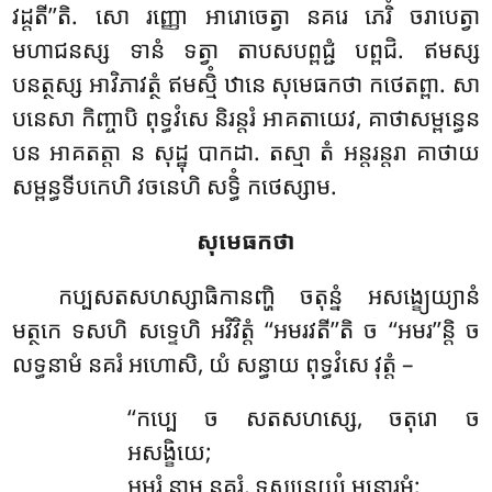
វដ្ដតី’’តិ. សោ រញ្ញោ អារោចេត្វា នគរេ ភេរិំ ចរាបេត្វា
មហាជនស្ស ទានំ ទត្វា តាបសបព្ពជ្ជំ បព្ពជិ. ឥមស្ស
បនត្ថស្ស អាវិភាវត្ថំ ឥមស្មិំ ឋានេ សុមេធកថា កថេតព្ពា
. សា
បនេសា កិញ្ចាបិ ពុទ្ធវំសេ និរន្តរំ អាគតាយេវ, គាថាសម្ពន្ធេន
បន អាគតត្តា ន សុដ្ឋុ បាកដា. តស្មា តំ អន្តរន្តរា គាថាយ
សម្ពន្ធទីបកេហិ វចនេហិ សទ្ធិំ កថេស្សាម.
សុមេធកថា
កប្បសតសហស្សាធិកានញ្ហិ ចតុន្នំ អសង្ខ្យេយ្យានំ
មត្ថកេ ទសហិ សទ្ទេហិ អវិវិត្តំ ‘‘អមរវតី’’តិ ច ‘‘អមរ’’ន្តិ ច
លទ្ធនាមំ នគរំ អហោសិ, យំ សន្ធាយ ពុទ្ធវំសេ វុត្តំ –
‘‘កប្បេ
ច សតសហស្សេ, ចតុរោ ច
អសង្ខិយេ;
អមរំ នាម នគរំ, ទស្សនេយ្យំ មនោរមំ;