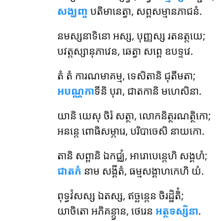
សង្ឃញ្ច
បតិមានេត្វា, សព្ពសម្មានភាជនំ.
នមស្សនាទិនោ
អស្ស, បុញ្ញស្ស រតនត្តយេ;
បវត្តស្សានុភាវេន, ឆេត្វា សព្ពេ ឧបទ្ទវេ.
តំ តំ ការណមាគម្ម, ទេសិតានិ ជុតីមតា;
អបណ្ណកា
ទីនិ បុរា, ជាតកានិ មហេសិនា.
យានិ យេសុ ចិរំ សត្ថា, លោកនិត្ថរណត្ថិកោ;
អនន្តេ ពោធិសម្ភារេ, បរិបាចេសិ នាយកោ.
តានិ សព្ពានិ ឯកជ្ឈំ, អារោបេន្តេហិ សង្គហំ;
ជាតកំ
នាម សង្គីតំ, ធម្មសង្គាហកេហិ យំ.
ពុទ្ធវំសស្ស ឯតស្ស, ឥច្ឆន្តេន ចិរដ្ឋិតិំ;
យាចិតោ អភិគន្ត្វាន, ថេរេន
អត្ថទស្សិនា
.