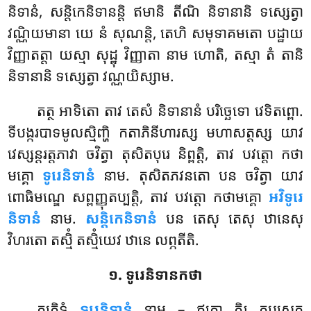
និទានំ, សន្តិកេនិទានន្តិ ឥមានិ តីណិ និទានានិ ទស្សេត្វា
វណ្ណិយមានា យេ នំ សុណន្តិ, តេហិ សមុទាគមតោ បដ្ឋាយ
វិញ្ញាតត្តា យស្មា សុដ្ឋុ វិញ្ញាតា នាម ហោតិ, តស្មា តំ តានិ
និទានានិ ទស្សេត្វា វណ្ណយិស្សាម.
តត្ថ អាទិតោ តាវ តេសំ និទានានំ បរិច្ឆេទោ វេទិតព្ពោ.
ទីបង្ករបាទមូលស្មិញ្ហិ កតាភិនីហារស្ស មហាសត្តស្ស យាវ
វេស្សន្តរត្តភាវា ចវិត្វា តុសិតបុរេ និព្ពត្តិ, តាវ បវត្តោ កថា
មគ្គោ
ទូរេនិទានំ
នាម. តុសិតភវនតោ បន ចវិត្វា យាវ
ពោធិមណ្ឌេ សព្ពញ្ញុតប្បត្តិ, តាវ បវត្តោ កថាមគ្គោ
អវិទូរេ
និទានំ
នាម.
សន្តិកេនិទានំ
បន តេសុ តេសុ ឋានេសុ
វិហរតោ តស្មិំ តស្មិំយេវ ឋានេ លព្ភតីតិ.
១. ទូរេនិទានកថា
តត្រិទំ
ទូរេនិទានំ
នាម – ឥតោ កិរ កប្បសត