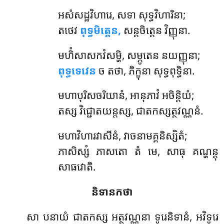
អសំសដ្ឋវិហារេ
, សទា សុទ្ធវិហារិនា;
តថេវ
ពុទ្ធមិត្តេន,
សន្តចិត្តេន វិញ្ញុនា.
មហិំសាសកវំសម្ហិ, សម្ភូតេន នយញ្ញុនា;
ពុទ្ធទេវេន
ច តថា, ភិក្ខុនា សុទ្ធពុទ្ធិនា.
មហាបុរិសចរិយានំ, អានុភាវំ អចិន្តិយំ;
តស្ស វិជ្ជោតយន្តស្ស, ជាតកស្សត្ថវណ្ណនំ.
មហាវិហារវាសីនំ, វាចនាមគ្គនិស្សិតំ;
ភាសិស្សំ ភាសតោ តំ មេ, សាធុ គណ្ហន្តុ
សាធវោតិ.
និទានកថា
សា
បនាយំ ជាតកស្ស អត្ថវណ្ណនា ទូរេនិទានំ, អវិទូរេ