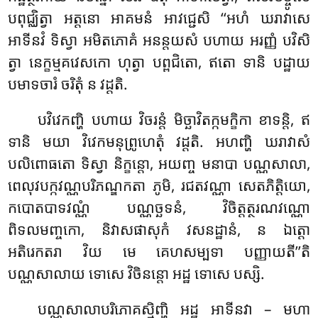
បពុជ្ឈិត្វា អត្តនោ អាគមនំ អាវជ្ជេសិ ‘‘អហំ ឃរាវាសេ
អាទីនវំ ទិស្វា អមិតភោគំ អនន្តយសំ បហាយ អរញ្ញំ បវិសិ
ត្វា នេក្ខម្មគវេសកោ ហុត្វា បព្ពជិតោ, ឥតោ ទានិ បដ្ឋាយ
បមាទចារំ ចរិតុំ ន វដ្ដតិ.
បវិវេកញ្ហិ បហាយ វិចរន្តំ មិច្ឆាវិតក្កមក្ខិកា ខាទន្តិ, ឥ
ទានិ មយា វិវេកមនុព្រូហេតុំ វដ្ដតិ. អហញ្ហិ ឃរាវាសំ
បលិពោធតោ ទិស្វា និក្ខន្តោ, អយញ្ច មនាបា បណ្ណសាលា,
ពេលុវបក្កវណ្ណបរិភណ្ឌកតា ភូមិ, រជតវណ្ណា សេតភិត្តិយោ,
កបោតបាទវណ្ណំ បណ្ណច្ឆទនំ
, វិចិត្តត្ថរណវណ្ណោ
ពិទលមញ្ចកោ, និវាសផាសុកំ វសនដ្ឋានំ, ន ឯត្តោ
អតិរេកតរា វិយ មេ គេហសម្បទា បញ្ញាយតី’’តិ
បណ្ណសាលាយ ទោសេ វិចិនន្តោ អដ្ឋ ទោសេ បស្សិ.
បណ្ណសាលាបរិភោគស្មិញ្ហិ អដ្ឋ អាទីនវា – មហា