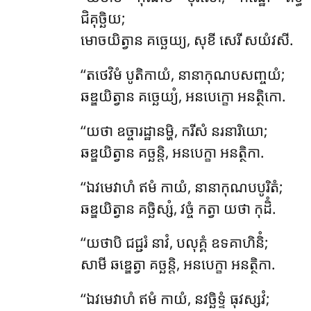
ជិគុច្ឆិយ;
មោចយិត្វាន គច្ឆេយ្យ, សុខី សេរី សយំវសី.
‘‘តថេវិមំ
បូតិកាយំ, នានាកុណបសញ្ចយំ;
ឆឌ្ឌយិត្វាន គច្ឆេយ្យំ, អនបេក្ខោ អនត្ថិកោ.
‘‘យថា ឧច្ចារដ្ឋានម្ហិ, ករីសំ នរនារិយោ;
ឆឌ្ឌយិត្វាន គច្ឆន្តិ, អនបេក្ខា អនត្ថិកា.
‘‘ឯវមេវាហំ
ឥមំ កាយំ, នានាកុណបបូរិតំ;
ឆឌ្ឌយិត្វាន គច្ឆិស្សំ, វច្ចំ កត្វា យថា កុដិំ.
‘‘យថាបិ ជជ្ជរំ នាវំ, បលុគ្គំ ឧទគាហិនិំ;
សាមី ឆឌ្ឌេត្វា គច្ឆន្តិ, អនបេក្ខា អនត្ថិកា.
‘‘ឯវមេវាហំ
ឥមំ កាយំ, នវច្ឆិទ្ទំ ធុវស្សវំ;