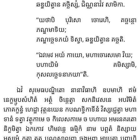
ឆឌ្ឌយិត្វាន គច្ឆិស្សំ, ជិណ្ណនាវំវ សាមិកា.
‘‘យថាបិ បុរិសោ ចោរេហិ, គច្ឆន្តោ
ភណ្ឌមាទិយ;
ភណ្ឌច្ឆេទភយំ ទិស្វា, ឆឌ្ឌយិត្វាន គច្ឆតិ.
‘‘ឯវមេវ អយំ កាយោ, មហាចោរសមោ វិយ;
បហាយិមំ គមិស្សាមិ,
កុសលច្ឆេទនាភយា’’តិ.
ឯវំ សុមេធបណ្ឌិតោ នានាវិធាហិ ឧបមាហិ ឥមំ
នេក្ខម្មូបសំហិតំ អត្ថំ ចិន្តេត្វា សកនិវេសនេ អបរិមិតំ
ភោគក្ខន្ធំ ហេដ្ឋា វុត្តនយេន កបណទ្ធិកាទីនំ វិស្សជ្ជេត្វា មហា
ទានំ ទត្វា វត្ថុកាមេ ច កិលេសកាមេ ច បហាយ អមរនគរតោ
និក្ខមិត្វា ឯកកោវ ហិមវន្តេ ធម្មិកំ នាម បព្ពតំ និស្សាយ
អស្សមំ កត្វា តត្ថ បណ្ណសាលញ្ច ចង្កមញ្ច មាបេត្វា បញ្ចហិ