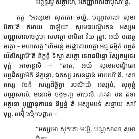
អព្ភន្តរម្ហិ សត្តាហេ, អភិញ្ញាពលបាបុណិ’’ន្តិ.
តត្ថ ‘‘អស្សមោ សុកតោ មយ្ហំ, បណ្ណសាលា សុមា
បិតា’’តិ ឥមាយ បាឡិយា សុមេធបណ្ឌិតេន អស្សម
បណ្ណសាលាចង្កមា សហត្ថា មាបិតា វិយ វុត្តា. អយំ បនេត្ថ
អត្ថោ – មហាសត្តំ ‘‘ហិមវន្តំ អជ្ឈោគាហេត្វា អជ្ជ ធម្មិកំ បព្ពតំ
បវិសិស្សាមី’’តិ និក្ខន្តំ ទិស្វា សក្កោ ទេវានមិន្ទោ វិស្សកម្មទេវ
បុត្តំ អាមន្តេសិ – ‘‘តាត, អយំ សុមេធបណ្ឌិតោ
បព្ពជិស្សាមីតិ និក្ខន្តោ, ឯតស្ស វសនដ្ឋានំ មាបេហី’’តិ. សោ
តស្ស វចនំ សម្បដិច្ឆិត្វា រមណីយំ អស្សមំ, សុគុត្តំ
បណ្ណសាលំ, មនោរមំ ចង្កមញ្ច មាបេសិ. ភគវា បន តទា
អត្តនោ បុញ្ញានុភាវេន និប្ផន្នំ តំ អស្សមបទំ សន្ធាយ សារិ
បុត្ត, តស្មិំ ធម្មិកបព្ពតេ –
‘‘អស្សមោ សុកតោ មយ្ហំ, បណ្ណសាលា សុមា
បិតា;