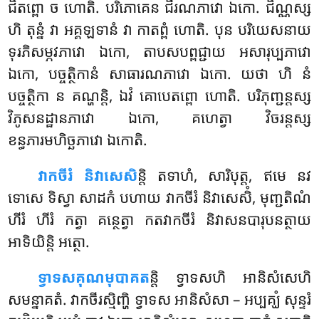
ជិតព្ពោ ច ហោតិ. បរិភោគេន ជីរណភាវោ ឯកោ. ជិណ្ណស្ស
ហិ តុន្នំ វា អគ្គឡទានំ វា កាតព្ពំ ហោតិ
. បុន បរិយេសនាយ
ទុរភិសម្ភវភាវោ ឯកោ, តាបសបព្ពជ្ជាយ អសារុប្បភាវោ
ឯកោ, បច្ចត្ថិកានំ សាធារណភាវោ ឯកោ. យថា ហិ នំ
បច្ចត្ថិកា ន គណ្ហន្តិ, ឯវំ គោបេតព្ពោ ហោតិ. បរិភុញ្ជន្តស្ស
វិភូសនដ្ឋានភាវោ ឯកោ, គហេត្វា វិចរន្តស្ស
ខន្ធភារមហិច្ឆភាវោ ឯកោតិ.
វាកចីរំ និវាសេសិ
ន្តិ តទាហំ, សារិបុត្ត, ឥមេ នវ
ទោសេ ទិស្វា សាដកំ បហាយ វាកចីរំ និវាសេសិំ, មុញ្ជតិណំ
ហីរំ ហីរំ កត្វា គន្ថេត្វា កតវាកចីរំ និវាសនបារុបនត្ថាយ
អាទិយិន្តិ អត្ថោ.
ទ្វាទសគុណមុបាគត
ន្តិ
ទ្វាទសហិ អានិសំសេហិ
សមន្នាគតំ. វាកចីរស្មិញ្ហិ ទ្វាទស អានិសំសា – អប្បគ្ឃំ សុន្ទរំ