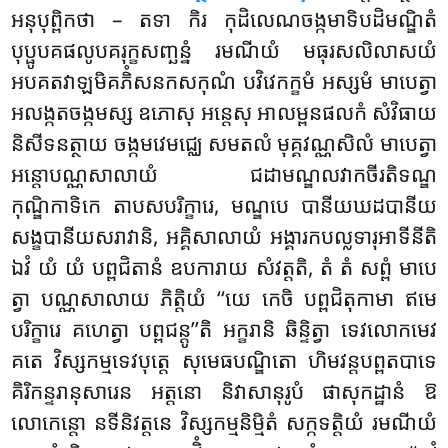
អនុបុព្ពិកថា – តទា កិរ កុដិលេណចង្កមាទិបដិមណ្ឌិតំ
បុប្ផូបគផលូបគរុក្ខសញ្ឆន្នំ រមណីយំ មធុរសលិលាសយំ
អបគតវាឡមិគភិំសនកសកុណំ បវិវេកក្ខមំ អស្សមំ មាបេត្វា
អលង្កតចង្កមស្ស ឧភោសុ អន្តេសុ អាលម្ពនផលកំ សំវិធាយ
និសីទនត្ថាយ ចង្កមវេមជ្ឈេ សមតលំ មុគ្គវណ្ណសិលំ មាបេត្វា
អន្តោបណ្ណសាលាយំ ជដាមណ្ឌលវាកចីរតិទណ្ឌ
កុណ្ឌិកាទិកេ តាបសបរិក្ខារេ, មណ្ឌបេ បានីយឃដបានីយ
សង្ខបានីយសរាវានិ, អគ្គិសាលាយំ អង្គារកបល្លទារុអាទីនីតិ
ឯវំ យំ យំ បព្ពជិតានំ ឧបការាយ សំវត្តតិ, តំ តំ សព្ពំ មាបេ
ត្វា បណ្ណសាលាយ ភិត្តិយំ ‘‘យេ កេចិ បព្ពជិតុកាមា ឥមេ
បរិក្ខារេ គហេត្វា បព្ពជន្តូ’’តិ អក្ខរានិ ឆិន្ទិត្វា ទេវលោកមេវ
គតេ វិស្សកម្មទេវបុត្តេ សុមេធបណ្ឌិតោ ហិមវន្តបព្ពតបាទេ
គិរិកន្ទរានុសារេន អត្តនោ និវាសានុរូបំ ផាសុកដ្ឋានំ ឱ
លោកេន្តោ នទីនិវត្តនេ វិស្សកម្មនិម្មិតំ សក្កទត្តិយំ រមណីយំ