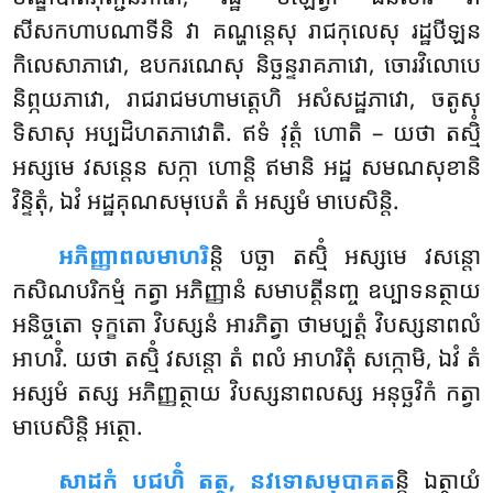
សីសកហាបណាទីនិ វា គណ្ហន្តេសុ រាជកុលេសុ រដ្ឋបីឡន
កិលេសាភាវោ, ឧបករណេសុ និច្ឆន្ទរាគភាវោ, ចោរវិលោបេ
និព្ភយភាវោ, រាជរាជមហាមត្តេហិ អសំសដ្ឋភាវោ, ចតូសុ
ទិសាសុ អប្បដិហតភាវោតិ. ឥទំ វុត្តំ
ហោតិ – យថា តស្មិំ
អស្សមេ វសន្តេន សក្កា ហោន្តិ ឥមានិ អដ្ឋ សមណសុខានិ
វិន្ទិតុំ, ឯវំ អដ្ឋគុណសមុបេតំ តំ អស្សមំ មាបេសិន្តិ.
អភិញ្ញាពលមាហរិ
ន្តិ បច្ឆា តស្មិំ អស្សមេ វសន្តោ
កសិណបរិកម្មំ កត្វា អភិញ្ញានំ សមាបត្តីនញ្ច ឧប្បាទនត្ថាយ
អនិច្ចតោ ទុក្ខតោ វិបស្សនំ អារភិត្វា ថាមប្បត្តំ វិបស្សនាពលំ
អាហរិំ. យថា តស្មិំ វសន្តោ តំ ពលំ
អាហរិតុំ សក្កោមិ, ឯវំ តំ
អស្សមំ តស្ស អភិញ្ញត្ថាយ វិបស្សនាពលស្ស អនុច្ឆវិកំ កត្វា
មាបេសិន្តិ អត្ថោ.
សាដកំ
បជហិំ តត្ថ, នវទោសមុបាគត
ន្តិ ឯត្ថាយំ