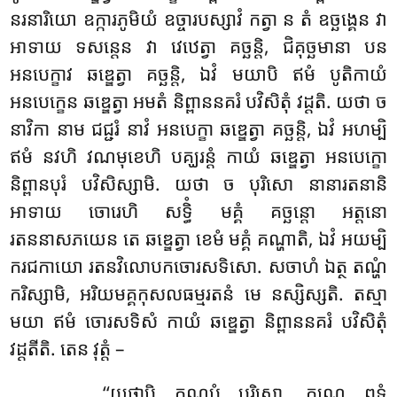
នរនារិយោ ឧក្ការភូមិយំ ឧច្ចារបស្សាវំ កត្វា ន តំ ឧច្ឆង្គេន វា
អាទាយ ទសន្តេន វា វេឋេត្វា គច្ឆន្តិ, ជិគុច្ឆមានា បន
អនបេក្ខាវ ឆឌ្ឌេត្វា គច្ឆន្តិ, ឯវំ មយាបិ ឥមំ បូតិកាយំ
អនបេក្ខេន ឆឌ្ឌេត្វា អមតំ និព្ពាននគរំ បវិសិតុំ វដ្ដតិ. យថា ច
នាវិកា នាម ជជ្ជរំ នាវំ អនបេក្ខា ឆឌ្ឌេត្វា គច្ឆន្តិ, ឯវំ អហម្បិ
ឥមំ នវហិ វណមុខេហិ បគ្ឃរន្តំ កាយំ ឆឌ្ឌេត្វា អនបេក្ខោ
និព្ពានបុរំ បវិសិស្សាមិ. យថា ច បុរិសោ នានារតនានិ
អាទាយ ចោរេហិ សទ្ធិំ មគ្គំ គច្ឆន្តោ អត្តនោ
រតននាសភយេន តេ ឆឌ្ឌេត្វា ខេមំ មគ្គំ គណ្ហាតិ, ឯវំ អយម្បិ
ករជកាយោ រតនវិលោបកចោរសទិសោ. សចាហំ ឯត្ថ តណ្ហំ
ករិស្សាមិ, អរិយមគ្គកុសលធម្មរតនំ មេ នស្សិស្សតិ. តស្មា
មយា ឥមំ ចោរសទិសំ កាយំ ឆឌ្ឌេត្វា និព្ពាននគរំ បវិសិតុំ
វដ្ដតីតិ. តេន វុត្តំ –
‘‘យថាបិ កុណបំ បុរិសោ, កណ្ឋេ ពទ្ធំ