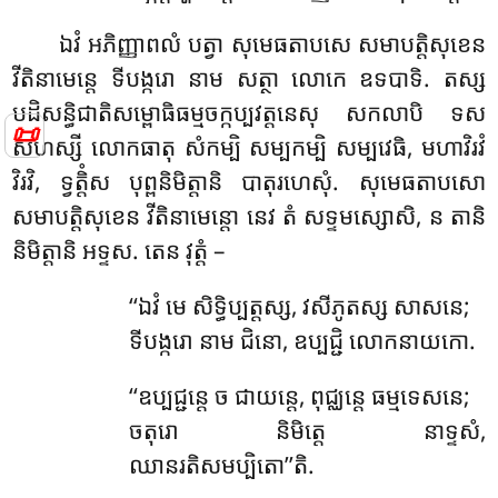
ឯវំ អភិញ្ញាពលំ បត្វា សុមេធតាបសេ សមាបត្តិសុខេន
វីតិនាមេន្តេ ទីបង្ករោ នាម សត្ថា លោកេ ឧទបាទិ. តស្ស
បដិសន្ធិជាតិសម្ពោធិធម្មចក្កប្បវត្តនេសុ សកលាបិ ទស
📜
សហស្សី លោកធាតុ សំកម្បិ
សម្បកម្បិ សម្បវេធិ, មហាវិរវំ
វិរវិ, ទ្វត្តិំស បុព្ពនិមិត្តានិ បាតុរហេសុំ. សុមេធតាបសោ
សមាបត្តិសុខេន វីតិនាមេន្តោ នេវ តំ សទ្ទមស្សោសិ, ន តានិ
និមិត្តានិ អទ្ទស. តេន វុត្តំ –
‘‘ឯវំ
មេ សិទ្ធិប្បត្តស្ស, វសីភូតស្ស សាសនេ;
ទីបង្ករោ នាម ជិនោ, ឧប្បជ្ជិ លោកនាយកោ.
‘‘ឧប្បជ្ជន្តេ ច ជាយន្តេ, ពុជ្ឈន្តេ ធម្មទេសនេ;
ចតុរោ និមិត្តេ នាទ្ទសំ,
ឈានរតិសមប្បិតោ’’តិ.