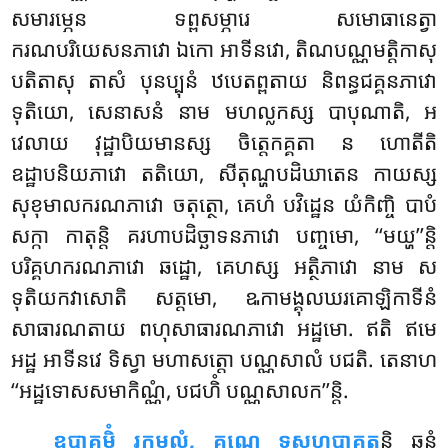
សមារម្ភេន ទព្ពសម្ភារេ សមោធានេត្វា
ករណបរិយេសនភាវោ ឯកោ អាទីនវោ, តិណបណ្ណមត្តិកាសុ
បតិតាសុ តាសំ
បុនប្បុនំ ឋបេតព្ពតាយ និពន្ធជគ្គនភាវោ
ទុតិយោ, សេនាសនំ នាម មហល្លកស្ស បាបុណាតិ, អ
វេលាយ វុដ្ឋាបិយមានស្ស ចិត្តេកគ្គតា ន ហោតីតិ
ឧដ្ឋាបនិយភាវោ តតិយោ, សីតុណ្ហបដិឃាតេន កាយស្ស
សុខុមាលករណភាវោ ចតុត្ថោ, គេហំ បវិដ្ឋេន យំកិញ្ចិ បាបំ
សក្កា កាតុន្តិ គរហាបដិច្ឆាទនភាវោ បញ្ចមោ, ‘‘មយ្ហ’’ន្តិ
បរិគ្គហករណភាវោ ឆដ្ឋោ, គេហស្ស អត្ថិភាវោ នាម ស
ទុតិយកវាសោតិ សត្តមោ, ឩកាមង្គុលឃរគោឡិកាទីនំ
សាធារណតាយ ពហុសាធារណភាវោ អដ្ឋមោ. ឥតិ ឥមេ
អដ្ឋ អាទីនវេ ទិស្វា មហាសត្តោ បណ្ណសាលំ បជតិ. តេនាហ
‘‘អដ្ឋទោសសមាកិណ្ណំ, បជហិំ បណ្ណសាលក’’ន្តិ.
ឧបាគមិំ រុក្ខមូលំ, គុណេ ទសហុបាគត
ន្តិ ឆន្នំ