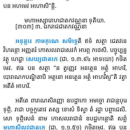
បន អហមេវ អហោសិ’’ន្តិ.
មហាអស្សារោហជាតកវណ្ណនា ទុតិយា.
[៣០៣] ៣. ឯករាជជាតកវណ្ណនា
អនុត្តរេ កាមគុណេ សមិទ្ធេ
តិ ឥទំ សត្ថា ជេតវនេ
វិហរន្តោ អញ្ញតរំ កោសលរាជសេវកំ អារព្ភ កថេសិ. បច្ចុប្បន្ន
វត្ថុ ហេដ្ឋា
សេយ្យជាតកេ
(ជា. ១.៣.៩៤ អាទយោ) កថិត
មេវ. ឥធ បន សត្ថា ‘‘ន ត្វញ្ញេវ អនត្ថេន អត្ថំ អាហរិ,
បោរាណកបណ្ឌិតាបិ អត្តនោ អនត្ថេន អត្ថំ អាហរិំសូ’’តិ វត្វា
អតីតំ អាហរិ.
អតីតេ ពារាណសិរញ្ញោ ឧបដ្ឋាកោ អមច្ចោ រាជន្តេបុរេ
ទុព្ភិ. រាជា បច្ចក្ខតោវ តស្ស
ទោសំ ទិស្វា តំ រដ្ឋា បព្ពាជេសិ.
សោ ទុព្ភិសេនំ នាម កោសលរាជានំ ឧបដ្ឋហន្តោតិ សព្ពំ
មហាសីលវជាតកេ
(ជា. ១.១.៥១) កថិតមេវ. ឥធ បន