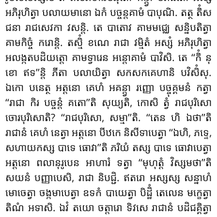
អភិរុហិត្វា បលាយមានោ ឯកំ បច្ចន្តគាមំ បាបុណិ. តត្ថ តិំស
ជនា រាជសេវកា វសន្តិ. តេ បាតោវ គាមមជ្ឈេ សន្និបតិត្វា
គាមកិច្ចំ ករោន្តិ. តស្មិំ ខណេ រាជា វម្មិតំ អស្សំ អភិរុហិត្វា
អលង្កតបដិយត្តោ គាមទ្វារេន
អន្តោគាមំ បាវិសិ. តេ ‘‘កិំ នុ
ខោ ឥទ’’ន្តិ ភីតា បលាយិត្វា សកសកគេហានិ បវិសិំសុ.
ឯកោ បនេត្ថ អត្តនោ គេហំ អគន្ត្វា រញ្ញោ បច្ចុគ្គមនំ កត្វា
‘‘រាជា កិរ បច្ចន្តំ គតោ’’តិ សុយ្យតិ, កោសិ ត្វំ រាជបុរិសោ
ចោរបុរិសោតិ? ‘‘រាជបុរិសោ, សម្មា’’តិ. ‘‘តេន ហិ ឯថា’’តិ
រាជានំ គេហំ នេត្វា អត្តនោ បីឋកេ និសីទាបេត្វា ‘‘ឯហិ, ភទ្ទេ,
សហាយកស្ស បាទេ ធោវា’’តិ ភរិយំ តស្ស បាទេ ធោវាបេត្វា
អត្តនោ ពលានុរូបេន អាហារំ ទត្វា ‘‘មុហុត្តំ វិស្សមថា’’តិ
សយនំ បញ្ញាបេសិ, រាជា និបជ្ជិ. ឥតរោ អស្សស្ស សន្នាហំ
មោចេត្វា ចង្កមាបេត្វា ឧទកំ បាយេត្វា បិដ្ឋិំ តេលេន មក្ខេត្វា
តិណំ អទាសិ. ឯវំ តយោ ចត្តារោ ទិវសេ រាជានំ បដិជគ្គិត្វា