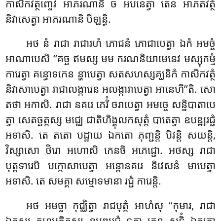
កាសិកវត្ថញ្ចេវ អាភរណានិ ច អបនេត្វា តេន អាភតវត្ថំ
និវាសេត្វា អាភរណានិ បិឡន្ធិ.
អថ នំ រាជា រាជារហំ ភោជនំ ភោជាបេត្វា ឯកំ អមច្ចំ
អាណាបេសិ ‘‘គច្ឆ ឥមស្ស មម ករណនិយាមេនេវ មស្សុកម្មំ
ការេត្វា គន្ធោទកេន ន្ហាបេត្វា សតសហស្សគ្ឃនិកំ កាសិកវត្ថំ
និវាសាបេត្វា រាជាលង្ការេន អលង្ការាបេត្វា អានេហី’’តិ. សោ
តថា អកាសិ. រាជា នគរេ ភេរិំ ចរាបេត្វា អមច្ចេ សន្និបាតាបេ
ត្វា សេតច្ឆត្តស្ស មជ្ឈេ ជាតិហិង្គុលកសុត្តំ បាតេត្វា ឧបឌ្ឍរជ្ជំ
អទាសិ. តេ តតោ បដ្ឋាយ ឯកតោ ភុញ្ជន្តិ បិវន្តិ សយន្តិ,
វិស្សាសោ ថិរោ អហោសិ កេនចិ អភេជ្ជោ. អថស្ស រាជា
បុត្តទារេបិ បក្កោសាបេត្វា អន្តោនគរេ និវេសនំ មាបេត្វា
អទាសិ. តេ សមគ្គា សម្មោទមានា រជ្ជំ ការេន្តិ.
អថ
អមច្ចា កុជ្ឈិត្វា រាជបុត្តំ អាហំសុ ‘‘កុមារ, រាជា
ឯកស្ស គហបតិកស្ស ឧបឌ្ឍរជ្ជំ ទត្វា តេន សទ្ធិំ ឯកតោ