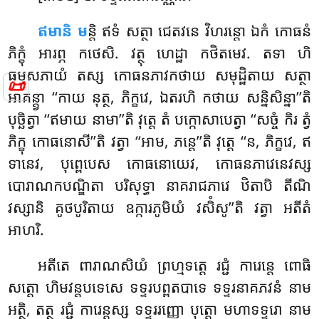
ឥមានិ ម
ន្តិ ឥទំ សត្ថា ជេតវនេ វិហរន្តោ ឯកំ កោធនំ
ភិក្ខុំ អារព្ភ កថេសិ. វត្ថុ
ហេដ្ឋា កថិតមេវ. តទា ហិ
ធម្មសភាយំ តស្ស កោធនភាវកថាយ សមុដ្ឋិតាយ សត្ថា
📜
អាគន្ត្វា ‘‘កាយ នុត្ថ, ភិក្ខវេ, ឯតរហិ កថាយ សន្និសិន្នា’’តិ
បុច្ឆិត្វា ‘‘ឥមាយ នាមា’’តិ វុត្តេ តំ បក្កោសាបេត្វា ‘‘សច្ចំ កិរ ត្វំ
ភិក្ខុ កោធនោសី’’តិ វត្វា ‘‘អាម, ភន្តេ’’តិ វុត្តេ ‘‘ន, ភិក្ខវេ
, ឥ
ទានេវ, បុព្ពេបេស កោធនោយេវ, កោធនភាវេនេវស្ស
បោរាណកបណ្ឌិតា បរិសុទ្ធា នាគរាជភាវេ
ឋិតាបិ តីណិ
វស្សានិ គូថបូរិតាយ ឧក្ការភូមិយំ វសិំសូ’’តិ វត្វា អតីតំ
អាហរិ.
អតីតេ ពារាណសិយំ ព្រហ្មទត្តេ រជ្ជំ ការេន្តេ ពោធិ
សត្តោ ហិមវន្តបទេសេ ទទ្ទរបព្ពតបាទេ ទទ្ទរនាគភវនំ នាម
អត្ថិ, តត្ថ រជ្ជំ ការេន្តស្ស ទទ្ទររញ្ញោ បុត្តោ មហាទទ្ទរោ នាម