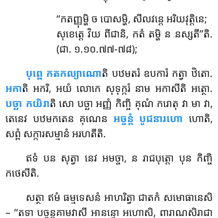
‘‘កតញ្ញុម្ហិ ច បោសម្ហិ, សីលវន្តេ អរិយវុត្តិនេ;
សុខេត្តេ វិយ ពីជានិ, កតំ តម្ហិ ន នស្សតី’’តិ.
(ជា. ១.១០.៧៧-៧៨);
បុព្ពេ កតកល្យាណោ
តិ បឋមតរំ ឧបការំ កត្វា ឋិតោ.
អកា
តិ អករិ, អយំ លោកេ សុទុក្ករំ នាម អកាសីតិ អត្ថោ.
បច្ឆា កយិរា
តិ សោ បច្ឆា អញ្ញំ
កិញ្ចិ គុណំ ករោតុ វា មា វា,
តេនេវ បឋមកតេន គុណេន
អច្ចន្តំ បូជនារហោ
ហោតិ,
សព្ពំ សក្ការសម្មានំ អរហតីតិ.
ឥទំ បន សុត្វា នេវ អមច្ចា, ន រាជបុត្តោ បុន កិញ្ចិ
កថេសីតិ.
សត្ថា
ឥមំ ធម្មទេសនំ អាហរិត្វា ជាតកំ សមោធានេសិ
– ‘‘តទា បច្ចន្តគាមវាសី អានន្ទោ អហោសិ, ពារាណសិរាជា