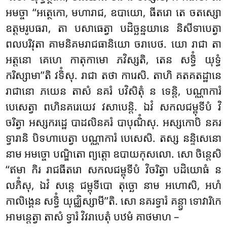
អមច្ចា ‘‘អត្ថេកោ, មហារាជ, ឧបាយោ, ធីតរោ តេ ចតស្សោ
ឧត្តមរូបធរា, តា បសាធេត្វា បដិច្ឆន្នយានេ និសីទាបេត្វា
ពលបរិវុតា គាមនិគមរាជធានិយោ ចរាបេថ. យោ រាជា តា
អត្តនោ គេហេ កាតុកាមោ ភវិស្សតិ, តេន សទ្ធិំ យុទ្ធំ
ករិស្សាមា’’តិ វទិំសុ. រាជា តថា ការេសិ. តាហិ គតគតដ្ឋានេ
រាជានោ ភយេន តាសំ នគរំ បវិសិតុំ ន ទេន្តិ, បណ្ណាការំ
បេសេត្វា ពហិនគរេយេវ វសាបេន្តិ. ឯវំ សកលជម្ពុទីបំ វិ
ចរិត្វា អស្សករដ្ឋេ បាដលិនគរំ បាបុណិំសុ. អស្សកោបិ នគរ
ទ្វារានិ បិទហាបេត្វា បណ្ណាការំ បេសេសិ. តស្ស នន្ទិសេនោ
នាម អមច្ចោ បណ្ឌិតោ ព្យត្តោ ឧបាយកុសលោ. សោ ចិន្តេសិ
‘‘ឥមា កិរ រាជធីតរោ សកលជម្ពុទីបំ វិចរិត្វា បដិយោធំ ន
លភិំសុ, ឯវំ សន្តេ ជម្ពុទីបោ តុច្ឆោ នាម អហោសិ, អហំ
កាលិង្គេន សទ្ធិំ យុជ្ឈិស្សាមី’’តិ. សោ នគរទ្វារំ គន្ត្វា ទោវារិកេ
អាមន្តេត្វា តាសំ ទ្វារំ វិវរាបេតុំ បឋមំ គាថមាហ –