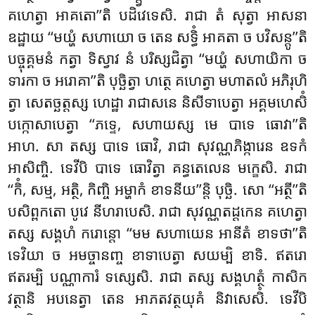
គហេត្វា អាគតោ’’តិ បដិវេទេសិ. រាជា តំ សុត្វា អាសនា
ឧដ្ឋាយ ‘‘មយ្ហំ សហាយោ ច តេន សទ្ធិំ អាគតា ច បវិសន្តូ’’តិ
បច្ចុគ្គមនំ កត្វា ទិស្វាវ នំ បរិស្សជិត្វា ‘‘មយ្ហំ សហាយិកា ច
ទារកា ច អរោគា’’តិ បុច្ឆិត្វា ហត្ថេ គហេត្វា មហាតលំ អភិរុហិ
ត្វា សេតច្ឆត្តស្ស ហេដ្ឋា រាជាសនេ និសីទាបេត្វា អគ្គមហេសិំ
បក្កោសាបេត្វា ‘‘ភទ្ទេ, សហាយស្ស មេ បាទេ ធោវា’’តិ
អាហ. សា តស្ស បាទេ ធោវិ, រាជា សុវណ្ណភិង្ការេន ឧទកំ
អាសិញ្ចិ. ទេវីបិ បាទេ ធោវិត្វា គន្ធតេលេន មក្ខេសិ. រាជា
‘‘កិំ, សម្ម, អត្ថិ, កិញ្ចិ អម្ហាកំ ខាទនីយ’’ន្តិ បុច្ឆិ. សោ ‘‘អត្ថី’’តិ
បសិព្ពកតោ បូវេ នីហរាបេសិ. រាជា សុវណ្ណតដ្ដកេន គហេត្វា
តស្ស សង្គហំ ករោន្តោ ‘‘មម សហាយេន អានីតំ ខាទថា’’តិ
ទេវិយា ច អមច្ចានញ្ច ខាទាបេត្វា សយម្បិ ខាទិ. ឥតរោ
ឥតរម្បិ បណ្ណាការំ ទស្សេសិ. រាជា តស្ស សង្គហត្ថំ កាសិក
វត្ថានិ អបនេត្វា តេន អាភតវត្ថយុគំ និវាសេសិំ
. ទេវីបិ