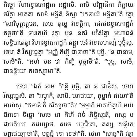
កិច្ចោ វិហារទ្វារកោដ្ឋកេ អដ្ឋាសិ. តាបិ បរិព្ពាជិកា ភិក្ខាយ
ចរិត្វា អាគតា សាខំ មទ្ទិតំ ទិស្វា ‘‘កេនាយំ មទ្ទិតា’’តិ វត្វា
‘‘សារិបុត្តត្ថេរេន, សចេ តុម្ហេ វាទត្ថិកា, ជេតវនទ្វារកោដ្ឋកំ
គច្ឆថា’’តិ ទារកេហិ វុត្តា បុន នគរំ បវិសិត្វា មហាជនំ
សន្និបាតេត្វា វិហារទ្វារកោដ្ឋកំ គន្ត្វា ថេរំ វាទសហស្សំ បុច្ឆិំសុ.
ថេរោ តំ វិស្សជ្ជេត្វា ‘‘អញ្ញំ កិញ្ចិ ជានាថា’’តិ បុច្ឆិ. ‘‘ន ជានាម,
សាមី’’តិ. ‘‘អហំ បន វោ កិញ្ចិ បុច្ឆាមី’’តិ. ‘‘បុច្ឆ, សាមិ,
ជានន្តិយោ កថេស្សាមា’’តិ.
ថេរោ ‘‘ឯកំ នាម កិ’’ន្តិ បុច្ឆិ. តា ន ជានិំសុ. ថេរោ
វិស្សជ្ជេសិ. តា ‘‘អម្ហាកំ, សាមិ, បរាជយោ, តុម្ហាកំ ជយោ’’តិ
អាហំសុ. ‘‘ឥទានិ កិំ ករិស្សថា’’តិ? ‘‘អម្ហាកំ មាតាបិតូហិ អយំ
ឱវាទោ ទិន្នោ ‘សចេ វោ គិហី វាទំ ភិន្ទិស្សតិ, តស្ស ប
ជាបតិយោ ភវេយ្យាថ. សចេ បព្ពជិតោ, តស្ស សន្តិកេ
បព្ពជេយ្យាថា’តិ, បព្ពជ្ជំ នោ ទេថា’’តិ. ថេរោ ‘‘សាធូ’’តិ វត្វា