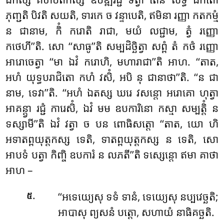
ភុញ្ជតិ បិវតិ សយតិ, ទារកេ ច វន្ទាបេតិ, ឥមិនា រញ្ញា កតកម្មំ
ន ជានាម, កិំ ករោតិ រាជា, មយំ លជ្ជាម, ត្វំ រញ្ញោ
កថេហី’’តិ. សោ ‘‘សាធូ’’តិ សម្បដិច្ឆិត្វា សព្ពំ តំ កថំ រញ្ញោ
អារោចេត្វា ‘‘មា ឯវំ ករោហិ, មហារាជា’’តិ អាហ. ‘‘តាត,
អហំ យុទ្ធបរាជិតោ កហំ វសិំ, អបិ នុ ជានាថា’’តិ. ‘‘ន ជា
នាម, ទេវា’’តិ. ‘‘អហំ ឯតស្ស ឃរេ វសន្តោ អរោគោ ហុត្វា
អាគន្ត្វា រជ្ជំ ការេសិំ, ឯវំ មម ឧបការិនោ កស្មា សម្បត្តិំ ន
ទស្សាមី’’តិ ឯវំ វត្វា ច បន ពោធិសត្តោ ‘‘តាត, យោ ហិ
អទាតព្ពយុត្តកស្ស ទេតិ, ទាតព្ពយុត្តកស្ស ន ទេតិ, សោ
អាបទំ បត្វា កិញ្ចិ ឧបការំ ន លភតី’’តិ ទស្សេន្តោ ឥមា គាថា
អាហ –
.
‘‘អទេយ្យេសុ
ទទំ ទានំ, ទេយ្យេសុ នប្បវេច្ឆតិ;
៥
អាបាសុ ព្យសនំ បត្តោ, សហាយំ នាធិគច្ឆតិ.