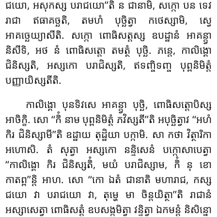
ជយោ, អសុកស្ស បរាជយោ’’តិ ន ជានាមិ, សក្កោ បន ទេវ
រាជា ឥធាគច្ឆតិ, តមហំ បុច្ឆិត្វា កថេស្សាមិ, ស្វេ
អាគច្ឆេយ្យាសីតិ. សក្កោ ពោធិសត្តស្ស ឧបដ្ឋានំ អាគន្ត្វា
និសីទិ, អថ នំ ពោធិសត្តោ តមត្ថំ បុច្ឆិ. ភន្តេ, កាលិង្គោ
ជិនិស្សតិ, អស្សកោ បរាជិស្សតិ, ឥទញ្ចិទញ្ច បុព្ពនិមិត្តំ
បញ្ញាយិស្សតីតិ.
កាលិង្គោ បុនទិវសេ អាគន្ត្វា បុច្ឆិ, ពោធិសត្តោបិស្ស
អាចិក្ខិ. សោ ‘‘កិំ នាម បុព្ពនិមិត្តំ ភវិស្សតី’’តិ អបុច្ឆិត្វាវ ‘‘អហំ
កិរ ជិនិស្សាមី’’តិ ឧដ្ឋាយ តុដ្ឋិយា បក្កាមិ. សា កថា វិត្ថារិកា
អហោសិ. តំ សុត្វា អស្សកោ នន្ទិសេនំ បក្កោសាបេត្វា
‘‘កាលិង្គោ កិរ ជិនិស្សតិំ
, មយំ បរាជិស្សាម, កិំ នុ ខោ
កាតព្ព’’ន្តិ អាហ. សោ ‘‘កោ ឯតំ ជានាតិ មហារាជ, កស្ស
ជយោ វា បរាជយោ វា, តុម្ហេ មា ចិន្តយិត្ថា’’តិ រាជានំ
អស្សាសេត្វា ពោធិសត្តំ ឧបសង្កមិត្វា វន្ទិត្វា ឯកមន្តំ និសិន្នោ