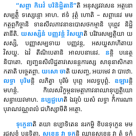
‘‘សព្ពា កិរេវំ បរិនិដ្ឋិតានី’’
តិ អនុស្សវវសេន អត្តនោ
សម្បត្តិំ ទស្សេន្តោ អាហ
. ឥទំ វុត្តំ ហោតិ – សព្ពានេវ មម
កត្តព្ពកិច្ចានិ ទានសីលភាវនាឧបោសថកម្មានិ បុព្ពេវ និដ្ឋិ
តានីតិ.
យសស្សិនំ បញ្ញវន្តំ វិសយ្ហា
តិ បរិវារសម្បត្តិយា យ
សស្សិ, បញ្ញាសម្បទាយ បញ្ញវន្ត, អសយ្ហសាហិតាយ
វិសយ្ហ. ឯវំ តីណិបេតានិ អាលបនានេវ.
ន
ន្តិ បនេត្ថ
និបាតោ
. ព្យញ្ជនសិលិដ្ឋតាវសេនន្តការស្ស សានុនាសិកតា
កតាតិ បច្ចេតព្ពា.
យសោ ចា
តិ យសញ្ច, អយមេវ វា បាឋោ.
លទ្ធា បុរិម
ន្តិ លភិត្វា បុរិមំ បុព្ពេ អលទ្ធបុព្ពំ.
ឧឡារ
ន្តិ
មហន្តំ. កិលេសវិក្ខម្ភនមេត្តាភាវនាឈានុប្បត្តិយោ
សន្ធាយេវមាហ.
នប្បជ្ជហេ
តិ ឯវរូបំ យសំ លទ្ធា កិំការណា
បុរាណវណ្ណពលំ ជហិស្សាមីតិ អត្ថោ.
ទុក្ខេនា
តិ តយា ឧប្បាទិតេន នរកម្ហិ ខិបនទុក្ខេន មម
រជ្ជសុខំ បនុទិត្វា.
សុខេន វា ទុក្ខ
ន្តិ ឈានសុខេន វា តំ ទុក្ខំ