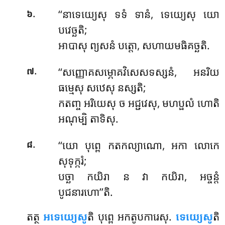
.
‘‘នាទេយ្យេសុ ទទំ ទានំ, ទេយ្យេសុ យោ
៦
បវេច្ឆតិ;
អាបាសុ ព្យសនំ បត្តោ, សហាយមធិគច្ឆតិ.
.
‘‘សញ្ញោគសម្ភោគវិសេសទស្សនំ
, អនរិយ
៧
ធម្មេសុ សឋេសុ នស្សតិ;
កតញ្ច អរិយេសុ ច អជ្ជវេសុ, មហប្ផលំ ហោតិ
អណុម្បិ តាទិសុ.
.
‘‘យោ បុព្ពេ កតកល្យាណោ, អកា លោកេ
៨
សុទុក្ករំ;
បច្ឆា កយិរា ន វា កយិរា, អច្ចន្តំ
បូជនារហោ’’តិ.
តត្ថ
អទេយ្យេសូ
តិ បុព្ពេ អកតូបការេសុ.
ទេយ្យេសូ
តិ