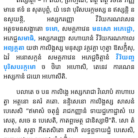
មានេ ឥទំ ន សុតបុព្ពំ, យំ ទេវា បុរិសបរក្កមស្ស ន ឥស្សន្តិ ន
ឧសូយន្តិ, អស្សករញ្ញោ
វីរិយករណវសេន
អត្តទមនសង្ខាតោ
ទមោ,
សមគ្គភាវេន
មនសោ អភេជ្ជោ,
អភេជ្ជ
សមាធិ,
អស្សករញ្ញោ សហាយានំ វីរិយករណកាលេ
អព្យគ្គតា
យថា កាលិង្គស្ស មនុស្សា វគ្គវគ្គា ហុត្វា ឱសក្កិំសុ,
ឯវំ អនោសក្កនំ សមគ្គភាវេន អភេជ្ជចិត្តានំ
វីរិយញ្ច
បុរិសបរក្កមោ
ច ថិរោ អហោសិ, តេនេវ ការណេន
អស្សកានំ ជយោ អហោសីតិ.
បលាតេ ច បន កាលិង្គេ អស្សករាជា វិលោបំ គាហាបេ
ត្វា អត្តនោ នគរំ គតោ. នន្ទិសេនោ កាលិង្គស្ស សាសនំ
បេសេសិ ‘‘ឥមាសំ ចតុន្នំ រាជកញ្ញានំ ទាយជ្ជកោដ្ឋាសំ បេ
សេតុ, សចេ ន បេសេតិ, កាតព្ពមេត្ថ ជានិស្សាមី’’តិ. សោ តំ
សាសនំ សុត្វា ភីតតសិតោ តាហិ លទ្ធព្ពទាយជ្ជំ បេសេសិ,