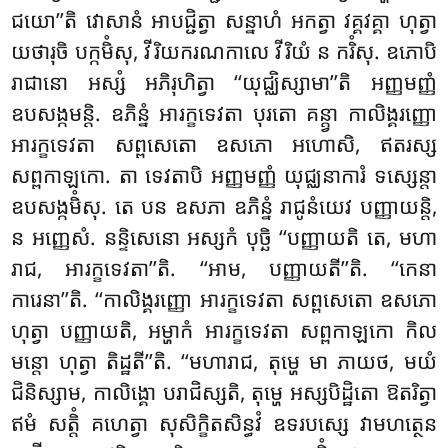
ជយោ’’តិ វោសានំ អាបជ្ជិត្វា សន្នាហំ អកត្វា វគ្គវគ្គា
ហុត្វា
យថារុចិ បក្កមិំសុ, វីរិយករណកាលេ វីរិយំ ន ករិំសុ. ឧភោបិ
រាជានោ អស្សំ អភិរុហិត្វា ‘‘យុជ្ឈិស្សាមា’’តិ អញ្ញមញ្ញំ
ឧបសង្កមន្តិ. ឧភិន្នំ អារក្ខទេវតា បុរតោ គន្ត្វា កាលិង្គរញ្ញោ
អារក្ខទេវតា សព្ពសេតោ ឧសភោ អហោសិ, ឥតរស្ស
សព្ពកាឡកោ. តា ទេវតាបិ អញ្ញមញ្ញំ យុជ្ឈនាការំ ទស្សេន្តា
ឧបសង្កមិំសុ. តេ បន ឧសភា ឧភិន្នំ រាជូនំយេវ បញ្ញាយន្តិ,
ន អញ្ញេសំ. នន្ទិសេនោ អស្សកំ បុច្ឆិ ‘‘បញ្ញាយតិ តេ, មហា
រាជ, អារក្ខទេវតា’’តិ. ‘‘អាម, បញ្ញាយតី’’តិ. ‘‘កេនា
ការេនា’’តិ. ‘‘កាលិង្គរញ្ញោ អារក្ខទេវតា សព្ពសេតោ ឧសភោ
ហុត្វា បញ្ញាយតិ, អម្ហាកំ អារក្ខទេវតា សព្ពកាឡកោ កិល
មន្តោ ហុត្វា តិដ្ឋតី’’តិ. ‘‘មហារាជ, តុម្ហេ មា ភាយថ, មយំ
ជិនិស្សាម, កាលិង្គោ បរាជិស្សតិ, តុម្ហេ អស្សបិដ្ឋិតោ ឱតរិត្វា
ឥមំ សត្តិំ គហេត្វា សុសិក្ខិតសិន្ធវំ ឧទរបស្សេ វាមហត្ថេន