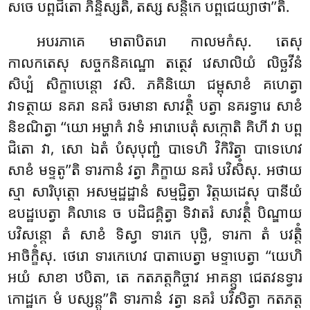
សចេ បព្ពជិតោ ភិន្ទិស្សតិ, តស្ស សន្តិកេ បព្ពជេយ្យាថា’’តិ.
អបរភាគេ មាតាបិតរោ កាលមកំសុ. តេសុ
កាលកតេសុ សច្ចកនិគណ្ឋោ តត្ថេវ វេសាលិយំ លិច្ឆវីនំ
សិប្បំ សិក្ខាបេន្តោ វសិ. ភគិនិយោ ជម្ពុសាខំ គហេត្វា
វាទត្ថាយ
នគរា នគរំ ចរមានា សាវត្ថិំ បត្វា នគរទ្វារេ សាខំ
និខណិត្វា ‘‘យោ អម្ហាកំ វាទំ អារោបេតុំ សក្កោតិ គិហី វា បព្ព
ជិតោ វា, សោ ឯតំ បំសុបុញ្ជំ បាទេហិ វិកិរិត្វា បាទេហេវ
សាខំ មទ្ទតូ’’តិ ទារកានំ វត្វា ភិក្ខាយ នគរំ បវិសិំសុ. អថាយ
ស្មា សារិបុត្តោ អសម្មដ្ឋដ្ឋានំ សម្មជ្ជិត្វា រិត្តឃដេសុ បានីយំ
ឧបដ្ឋបេត្វា គិលានេ ច បដិជគ្គិត្វា ទិវាតរំ សាវត្ថិំ បិណ្ឌាយ
បវិសន្តោ តំ សាខំ ទិស្វា ទារកេ បុច្ឆិ, ទារកា តំ បវត្តិំ
អាចិក្ខិំសុ. ថេរោ ទារកេហេវ បាតាបេត្វា មទ្ទាបេត្វា ‘‘យេហិ
អយំ សាខា ឋបិតា, តេ កតភត្តកិច្ចាវ អាគន្ត្វា ជេតវនទ្វារ
កោដ្ឋកេ មំ បស្សន្តូ’’តិ ទារកានំ វត្វា នគរំ បវិសិត្វា កតភត្ត