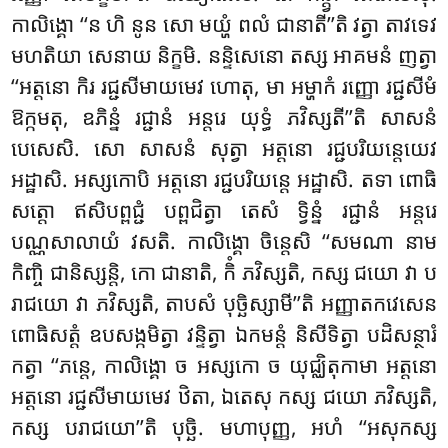
កាលិង្គោ ‘‘ន ហិ នូន សោ មយ្ហំ ពលំ ជានាតី’’តិ វត្វា តាវទេវ
មហតិយា សេនាយ និក្ខមិ. នន្ទិសេនោ តស្ស អាគមនំ ញត្វា
‘‘អត្តនោ កិរ រជ្ជសីមាយមេវ ហោតុ, មា អម្ហាកំ រញ្ញោ រជ្ជសីមំ
ឱក្កមតុ, ឧភិន្នំ រជ្ជានំ អន្តរេ យុទ្ធំ ភវិស្សតី’’តិ សាសនំ
បេសេសិ. សោ សាសនំ សុត្វា អត្តនោ រជ្ជបរិយន្តេយេវ
អដ្ឋាសិ. អស្សកោបិ អត្តនោ រជ្ជបរិយន្តេ អដ្ឋាសិ. តទា ពោធិ
សត្តោ ឥសិបព្ពជ្ជំ បព្ពជិត្វា តេសំ ទ្វិន្នំ រជ្ជានំ អន្តរេ
បណ្ណសាលាយំ វសតិ. កាលិង្គោ ចិន្តេសិ ‘‘សមណា នាម
កិញ្ចិ ជានិស្សន្តិ, កោ ជានាតិ, កិំ ភវិស្សតិ, កស្ស ជយោ វា ប
រាជយោ វា ភវិស្សតិ, តាបសំ បុច្ឆិស្សាមី’’តិ អញ្ញាតកវេសេន
ពោធិសត្តំ ឧបសង្កមិត្វា វន្ទិត្វា ឯកមន្តំ និសីទិត្វា បដិសន្ថារំ
កត្វា ‘‘ភន្តេ, កាលិង្គោ ច អស្សកោ ច យុជ្ឈិតុកាមា អត្តនោ
អត្តនោ រជ្ជសីមាយមេវ ឋិតា, ឯតេសុ កស្ស ជយោ ភវិស្សតិ,
កស្ស បរាជយោ’’តិ បុច្ឆិ. មហាបុញ្ញ, អហំ ‘‘អសុកស្ស