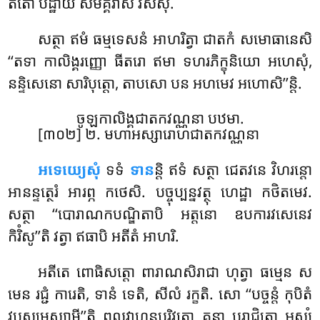
តតោ បដ្ឋាយ សមគ្គវាសំ វសិំសុ.
សត្ថា ឥមំ ធម្មទេសនំ អាហរិត្វា ជាតកំ សមោធានេសិ
‘‘តទា កាលិង្គរញ្ញោ ធីតរោ ឥមា ទហរភិក្ខុនិយោ អហេសុំ,
នន្ទិសេនោ សារិបុត្តោ, តាបសោ បន អហមេវ អហោសិ’’ន្តិ.
ចូឡកាលិង្គជាតកវណ្ណនា បឋមា.
[៣០២] ២. មហាអស្សារោហជាតកវណ្ណនា
អទេយ្យេសុំ
ទទំ
ទាន
ន្តិ ឥទំ សត្ថា ជេតវនេ វិហរន្តោ
អានន្ទត្ថេរំ អារព្ភ កថេសិ. បច្ចុប្បន្នវត្ថុ ហេដ្ឋា កថិតមេវ.
សត្ថា ‘‘បោរាណកបណ្ឌិតាបិ អត្តនោ ឧបការវសេនេវ
កិរិំសូ’’តិ វត្វា ឥធាបិ អតីតំ អាហរិ.
អតីតេ ពោធិសត្តោ ពារាណសិរាជា ហុត្វា ធម្មេន ស
មេន រជ្ជំ ការេតិ, ទានំ ទេតិ, សីលំ រក្ខតិ. សោ ‘‘បច្ចន្តំ កុបិតំ
វូបសមេស្សាមី’’តិ ពលវាហនបរិវុតោ គន្ត្វា បរាជិតោ អស្សំ