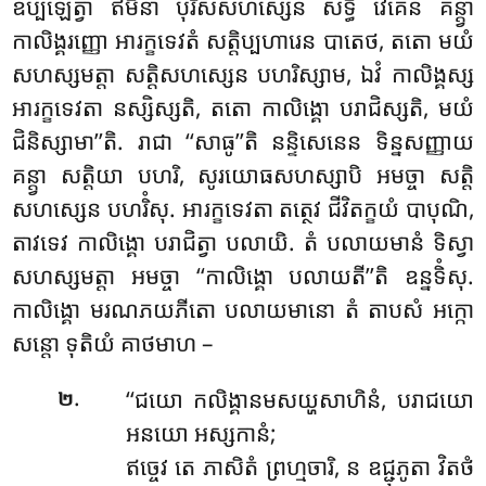
ឧប្បីឡេត្វា ឥមិនា បុរិសសហស្សេន សទ្ធិំ វេគេន គន្ត្វា
កាលិង្គរញ្ញោ អារក្ខទេវតំ សត្តិប្បហារេន បាតេថ, តតោ មយំ
សហស្សមត្តា សត្តិសហស្សេន បហរិស្សាម
, ឯវំ កាលិង្គស្ស
អារក្ខទេវតា នស្សិស្សតិ, តតោ កាលិង្គោ បរាជិស្សតិ, មយំ
ជិនិស្សាមា’’តិ. រាជា ‘‘សាធូ’’តិ នន្ទិសេនេន ទិន្នសញ្ញាយ
គន្ត្វា សត្តិយា បហរិ, សូរយោធសហស្សាបិ អមច្ចា សត្តិ
សហស្សេន បហរិំសុ. អារក្ខទេវតា តត្ថេវ ជីវិតក្ខយំ បាបុណិ,
តាវទេវ កាលិង្គោ បរាជិត្វា បលាយិ. តំ បលាយមានំ ទិស្វា
សហស្សមត្តា អមច្ចា ‘‘កាលិង្គោ បលាយតី’’តិ ឧន្នទិំសុ.
កាលិង្គោ មរណភយភីតោ បលាយមានោ តំ តាបសំ អក្កោ
សន្តោ ទុតិយំ គាថមាហ –
.
‘‘ជយោ កលិង្គានមសយ្ហសាហិនំ, បរាជយោ
២
អនយោ អស្សកានំ;
ឥច្ចេវ
តេ ភាសិតំ ព្រហ្មចារិ, ន ឧជ្ជុភូតា វិតថំ