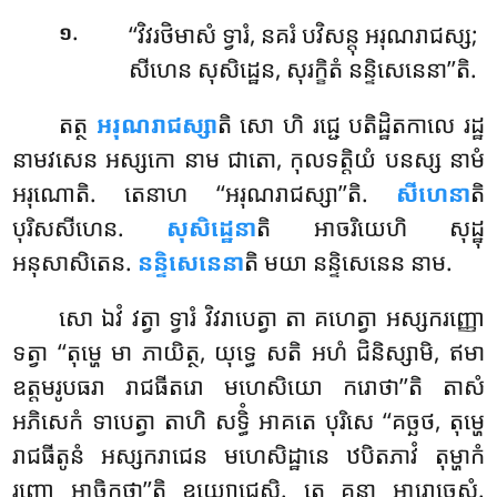
.
‘‘វិវរថិមាសំ ទ្វារំ, នគរំ បវិសន្តុ អរុណរាជស្ស;
១
សីហេន សុសិដ្ឋេន, សុរក្ខិតំ នន្ទិសេនេនា’’តិ.
តត្ថ
អរុណរាជស្សា
តិ សោ ហិ រជ្ជេ បតិដ្ឋិតកាលេ រដ្ឋ
នាមវសេន អស្សកោ នាម ជាតោ, កុលទត្តិយំ បនស្ស នាមំ
អរុណោតិ
. តេនាហ ‘‘អរុណរាជស្សា’’តិ.
សីហេនា
តិ
បុរិសសីហេន.
សុសិដ្ឋេនា
តិ អាចរិយេហិ សុដ្ឋុ
អនុសាសិតេន.
នន្ទិសេនេនា
តិ មយា នន្ទិសេនេន នាម.
សោ ឯវំ វត្វា ទ្វារំ វិវរាបេត្វា តា គហេត្វា អស្សករញ្ញោ
ទត្វា ‘‘តុម្ហេ មា ភាយិត្ថ, យុទ្ធេ សតិ អហំ ជិនិស្សាមិ, ឥមា
ឧត្តមរូបធរា រាជធីតរោ មហេសិយោ ករោថា’’តិ តាសំ
អភិសេកំ ទាបេត្វា តាហិ សទ្ធិំ អាគតេ បុរិសេ ‘‘គច្ឆថ, តុម្ហេ
រាជធីតូនំ អស្សករាជេន មហេសិដ្ឋានេ
ឋបិតភាវំ តុម្ហាកំ
រញ្ញោ អាចិក្ខថា’’តិ ឧយ្យោជេសិ. តេ គន្ត្វា អារោចេសុំ.