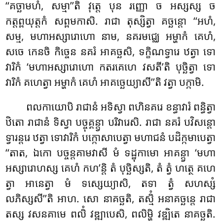
‘‘គច្ឆាមហំ, សម្មា’’តិ វុត្តេ បុន រញ្ញោ ច អស្សស្ស ច
កត្តព្ពយុត្តកំ សព្ពមកាសិ. រាជា តុស្សិត្វា គច្ឆន្តោ ‘‘អហំ,
សម្ម, មហាអស្សារោហោ នាម, នគរមជ្ឈេ អម្ហាកំ គេហំ,
សចេ កេនចិ កិច្ចេន នគរំ អាគច្ឆសិ, ទក្ខិណទ្វារេ ឋត្វា ទោ
វារិកំ ‘មហាអស្សារោហោ កតរគេហេ វសតី’តិ បុច្ឆិត្វា ទោ
វារិកំ គហេត្វា អម្ហាកំ គេហំ អាគច្ឆេយ្យាសី’’តិ វត្វា បក្កាមិ.
ពលកាយោបិ រាជានំ អទិស្វា ពហិនគរេ ខន្ធាវារំ ពន្ធិត្វា
ឋិតោ រាជានំ ទិស្វា បច្ចុគ្គន្ត្វា បរិវារេសិ. រាជា នគរំ បវិសន្តោ
ទ្វារន្តរេ ឋត្វា
ទោវារិកំ បក្កោសាបេត្វា មហាជនំ បដិក្កមាបេត្វា
‘‘តាត, ឯកោ បច្ចន្តគាមវាសី មំ ទដ្ឋុកាមោ អាគន្ត្វា ‘មហា
អស្សារោហស្ស គេហំ កហ’ន្តិ តំ បុច្ឆិស្សតិ, តំ ត្វំ ហត្ថេ គហេ
ត្វា អានេត្វា មំ ទស្សេយ្យាសិ, តទា ត្វំ សហស្សំ
លភិស្សសី’’តិ អាហ. សោ នាគច្ឆតិ, តស្មិំ អនាគច្ឆន្តេ រាជា
តស្ស វសនគាមេ ពលិំ វឌ្ឍាបេសិ, ពលិម្ហិ វឌ្ឍិតេ នាគច្ឆតិ.