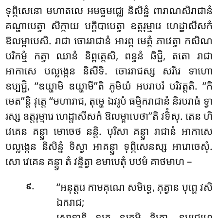
ទុព្ភិសេនោ មហាតលេ អមច្ចមជ្ឈេ និសិន្នំ ពារាណសិរាជានំ
គណ្ហាបេត្វា សិក្កាយ បក្ខិបាបេត្វា ឧត្តរុម្មារេ ហេដ្ឋាសីសកំ
ឱលម្ពាបេសិ. រាជា ចោររាជានំ អារព្ភ មេត្តំ ភាវេត្វា កសិណ
បរិកម្មំ កត្វា ឈានំ និព្ពត្តេសិ, ពន្ធនំ ឆិជ្ជិ, តតោ រាជា
អាកាសេ បល្លង្កេន និសីទិ. ចោររាជស្ស សរីរេ ទាហោ
ឧប្បជ្ជិ, ‘‘ឌយ្ហាមិ ឌយ្ហាមី’’តិ ភូមិយំ អបរាបរំ បរិវត្តតិ. ‘‘កិ
មេត’’ន្តិ វុត្តេ ‘‘មហារាជ, តុម្ហេ ឯវរូបំ ធម្មិករាជានំ និរបរាធំ ទ្វា
រស្ស ឧត្តរុម្មារេ ហេដ្ឋាសីសកំ ឱលម្ពាបេថា’’តិ វទិំសុ. តេន ហិ
វេគេន គន្ត្វា មោចេថ នន្តិ. បុរិសា គន្ត្វា រាជានំ អាកាសេ
បល្លង្កេន និសិន្នំ
ទិស្វា អាគន្ត្វា ទុព្ភិសេនស្ស អារោចេសុំ.
សោ វេគេន គន្ត្វា តំ វន្ទិត្វា ខមាបេតុំ បឋមំ គាថមាហ –
.
‘‘អនុត្តរេ កាមគុណេ សមិទ្ធេ, ភុត្វាន បុព្ពេ វសិ
៩
ឯករាជ;
សោទានិ ទុគ្គេ នរកម្ហិ ខិត្តោ, នប្បជ្ជហេ