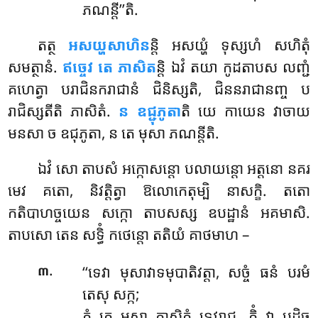
ភណន្តី’’តិ.
តត្ថ
អសយ្ហសាហិន
ន្តិ អសយ្ហំ ទុស្សហំ សហិតុំ
សមត្ថានំ.
ឥច្ចេវ តេ ភាសិត
ន្តិ ឯវំ តយា កូដតាបស លញ្ជំ
គហេត្វា បរាជិនករាជានំ ជិនិស្សតិ, ជិននរាជានញ្ច ប
រាជិស្សតីតិ ភាសិតំ.
ន ឧជ្ជុភូតា
តិ យេ កាយេន វាចាយ
មនសា ច ឧជុភូតា, ន តេ មុសា ភណន្តីតិ.
ឯវំ សោ តាបសំ អក្កោសន្តោ បលាយន្តោ អត្តនោ នគរ
មេវ គតោ, និវត្តិត្វា ឱលោកេតុម្បិ នាសក្ខិ. តតោ
កតិបាហច្ចយេន សក្កោ តាបសស្ស ឧបដ្ឋានំ អគមាសិ.
តាបសោ តេន សទ្ធិំ កថេន្តោ តតិយំ គាថមាហ –
.
‘‘ទេវា
មុសាវាទមុបាតិវត្តា, សច្ចំ ធនំ បរមំ
៣
តេសុ សក្ក;
តំ តេ មុសា ភាសិតំ ទេវរាជ, កិំ វា បដិច្ច