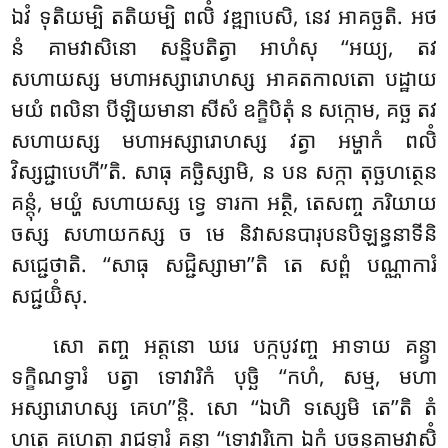
ឯវំ ទុតិយម្បិ តតិយម្បិ
ពលិំ វឌ្ឍាបេសិ, នេវ អាគច្ឆតិ. អថ
នំ គាមវាសិនោ សន្និបតិត្វា អាហំសុ ‘‘អយ្យ, តវ
សហាយស្ស មហាអស្សារោហស្ស អាគតកាលតោ បដ្ឋាយ
មយំ ពលិនា បីឡិយមានា សីសំ ឧក្ខិបិតុំ ន សក្កោម, គច្ឆ តវ
សហាយស្ស មហាអស្សារោហស្ស វត្វា អម្ហាកំ ពលិំ
វិស្សជ្ជាបេហី’’តិ. សាធុ គច្ឆិស្សាមិ, ន បន សក្កា តុច្ឆហត្ថេន
គន្តុំ, មយ្ហំ សហាយស្ស ទ្វេ ទារកា អត្ថិ, តេសញ្ច ភរិយាយ
ចស្ស សហាយកស្ស ច មេ និវាសនបារុបនបិឡន្ធនាទីនិ
សជ្ជេថាតិ. ‘‘សាធុ សជ្ជិស្សាមា’’តិ តេ សព្ពំ បណ្ណាការំ
សជ្ជយិំសុ.
សោ តញ្ច អត្តនោ ឃរេ បក្កបូវញ្ច អាទាយ គន្ត្វា
ទក្ខិណទ្វារំ បត្វា ទោវារិកំ បុច្ឆិ ‘‘កហំ, សម្ម, មហា
អស្សារោហស្ស គេហ’’ន្តិ. សោ ‘‘ឯហិ ទស្សេមិ តេ’’តិ តំ
ហត្ថេ គហេត្វា រាជទ្វារំ គន្ត្វា ‘‘ទោវារិកោ ឯកំ បច្ចន្តគាមវាសិំ