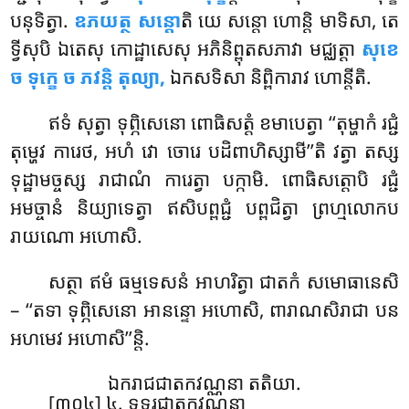
បនុទិត្វា.
ឧភយត្ថ សន្តោ
តិ យេ សន្តោ ហោន្តិ មាទិសា, តេ
ទ្វីសុបិ ឯតេសុ កោដ្ឋាសេសុ អភិនិព្ពុតសភាវា មជ្ឈត្តា
សុខេ
ច ទុក្ខេ ច ភវន្តិ តុល្យា,
ឯកសទិសា និព្ពិការាវ ហោន្តីតិ.
ឥទំ សុត្វា ទុព្ភិសេនោ ពោធិសត្តំ ខមាបេត្វា ‘‘តុម្ហាកំ រជ្ជំ
តុម្ហេវ ការេថ, អហំ វោ ចោរេ បដិពាហិស្សាមី’’តិ វត្វា តស្ស
ទុដ្ឋាមច្ចស្ស រាជាណំ ការេត្វា បក្កាមិ. ពោធិសត្តោបិ រជ្ជំ
អមច្ចានំ និយ្យាទេត្វា ឥសិបព្ពជ្ជំ បព្ពជិត្វា ព្រហ្មលោកប
រាយណោ អហោសិ.
សត្ថា ឥមំ ធម្មទេសនំ អាហរិត្វា ជាតកំ សមោធានេសិ
– ‘‘តទា ទុព្ភិសេនោ អានន្ទោ អហោសិ, ពារាណសិរាជា បន
អហមេវ អហោសិ’’ន្តិ.
ឯករាជជាតកវណ្ណនា តតិយា.
[៣០៤] ៤. ទទ្ទរជាតកវណ្ណនា