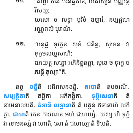
‘‘សព្ពា កិរេវំ បរិនិដ្ឋិតានិ, យសស្សិនំ បញ្ញវន្តំ
១១
វិសយ្ហ;
យសោ ច លទ្ធា បុរិមំ ឧឡារំ, នប្បជ្ជហេ
វណ្ណពលំ បុរាណំ.
.
‘‘បនុជ្ជ ទុក្ខេន សុខំ ជនិន្ទ, សុខេន វា
១២
ទុក្ខមសយ្ហសាហិ;
ឧភយត្ថ សន្តោ អភិនិព្ពុតត្តា, សុខេ ច ទុក្ខេ ច
ភវន្តិ តុល្យា’’តិ.
តត្ថ
ខន្តី
តិ អធិវាសនខន្តិ.
តបោ
តិ តបចរណំ.
សម្បត្ថិតា
តិ ឥច្ឆិតា អភិកង្ខិតា
.
ទុព្ភិសេនា
តិ តំ
នាមេនាលបតិ.
តំទានិ លទ្ធានា
តិ តំ បត្ថនំ ឥទានាហំ លភិ
ត្វា.
ជហេ
តិ កេន ការណេន អហំ ជហេយ្យំ. យស្ស ហិ ទុក្ខំ
វា ទោមនស្សំ វា ហោតិ, សោ តំ ជហេយ្យាតិ ទីបេតិ.