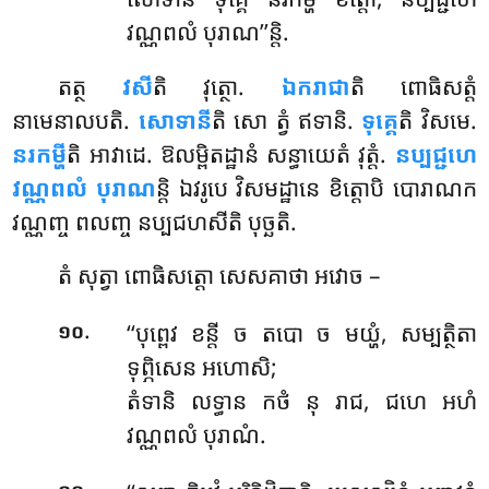
វណ្ណពលំ បុរាណ’’ន្តិ.
តត្ថ
វសី
តិ វុត្ថោ.
ឯករាជា
តិ ពោធិសត្តំ
នាមេនាលបតិ.
សោទានី
តិ សោ ត្វំ ឥទានិ.
ទុគ្គេ
តិ វិសមេ.
នរកម្ហី
តិ អាវាដេ. ឱលម្ពិតដ្ឋានំ សន្ធាយេតំ វុត្តំ.
នប្បជ្ជហេ
វណ្ណពលំ បុរាណ
ន្តិ ឯវរូបេ វិសមដ្ឋានេ ខិត្តោបិ បោរាណក
វណ្ណញ្ច ពលញ្ច នប្បជហសីតិ បុច្ឆតិ.
តំ សុត្វា ពោធិសត្តោ សេសគាថា អវោច –
.
‘‘បុព្ពេវ ខន្តី ច តបោ ច មយ្ហំ, សម្បត្ថិតា
១០
ទុព្ភិសេន អហោសិ;
តំទានិ លទ្ធាន កថំ នុ រាជ, ជហេ អហំ
វណ្ណពលំ បុរាណំ.
.