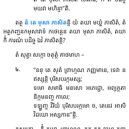
មឃវា មហិន្ទា’’តិ.
តត្ថ
តំ តេ មុសា ភាសិត
ន្តិ យំ តយា មយ្ហំ ភាសិតំ, តំ
អត្ថភញ្ជនកមុសាវាទំ កថេន្តេន តយា មុសា ភាសិតំ, តយា
កិំ ការណំ បដិច្ច ឯវំ ភាសិតន្តិ?
តំ
សុត្វា សក្កោ ចតុត្ថំ គាថមាហ –
.
‘‘ននុ តេ សុតំ ព្រាហ្មណ ភញ្ញមានេ, ទេវា ន
៤
ឥស្សន្តិ បុរិសបរក្កមស្ស;
ទមោ សមាធិ មនសោ អភេជ្ជោ, អព្យគ្គតា
និក្កមនញ្ច កាលេ;
ទឡ្ហញ្ច វិរិយំ បុរិសបរក្កមោ ច, តេនេវ អាសិ
វិជយោ អស្សកាន’’ន្តិ.
តស្សត្ថោ – កិំ តយា, ព្រាហ្មណ, តត្ថ តត្ថ វចនេ ភញ្ញ