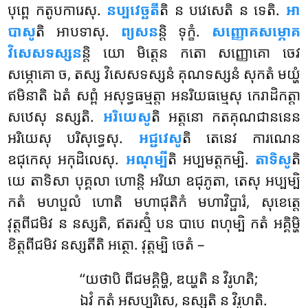
បុព្ពេ កតូបការេសុ.
នប្បវេច្ឆតី
តិ ន បវេសេតិ ន ទេតិ.
អា
បាសូ
តិ អាបទាសុ.
ព្យសន
ន្តិ ទុក្ខំ.
សញ្ញោគសម្ភោគ
វិសេសទស្សន
ន្តិ យោ មិត្តេន កតោ សញ្ញោគោ ចេវ
សម្ភោគោ ច, តស្ស វិសេសទស្សនំ គុណទស្សនំ សុកតំ មយ្ហំ
ឥមិនាតិ ឯតំ សព្ពំ អសុទ្ធធម្មត្តា អនរិយធម្មេសុ កេរាដិកត្តា
សឋេសុ នស្សតិ.
អរិយេសូ
តិ អត្តនោ កតគុណជាននេន
អរិយេសុ បរិសុទ្ធេសុ.
អជ្ជវេសូ
តិ តេនេវ ការណេន
ឧជុកេសុ អកុដិលេសុ.
អណុម្បី
តិ អប្បមត្តកម្បិ.
តាទិសូ
តិ
យេ តាទិសា បុគ្គលា ហោន្តិ អរិយា ឧជុភូតា, តេសុ អប្បម្បិ
កតំ មហប្ផលំ ហោតិ មហាជុតិកំ មហាវិប្ផារំ, សុខេត្តេ
វុត្តពីជមិវ ន នស្សតិ
, ឥតរស្មិំ បន បាបេ ពហុម្បិ កតំ អគ្គិម្ហិ
ខិត្តពីជមិវ នស្សតីតិ អត្ថោ. វុត្តម្បិ ចេតំ –
‘‘យថាបិ ពីជមគ្គិម្ហិ, ឌយ្ហតិ ន វិរូហតិ;
ឯវំ កតំ អសប្បុរិសេ, នស្សតិ ន វិរូហតិ.