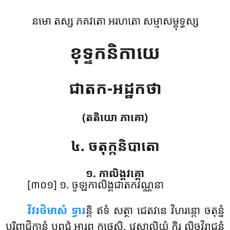
នមោ តស្ស ភគវតោ អរហតោ សម្មាសម្ពុទ្ធស្ស
ខុទ្ទកនិកាយេ
ជាតក-អដ្ឋកថា
(តតិយោ ភាគោ)
៤. ចតុក្កនិបាតោ
១. កាលិង្គវគ្គោ
[៣០១] ១. ចូឡកាលិង្គជាតកវណ្ណនា
វិវរថិមាសំ
ទ្វារ
ន្តិ ឥទំ សត្ថា ជេតវនេ វិហរន្តោ ចតុន្នំ
បរិព្ពាជិកានំ បព្ពជ្ជំ អារព្ភ កថេសិ. វេសាលិយំ កិរ លិច្ឆវិរាជូនំ