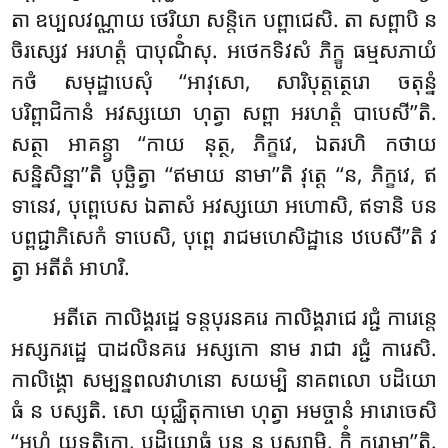
តា ឧប្បលវណ្ណាយ ថេរិយា សន្តិកេ បព្ពាជេសិ. តា សព្ពាបិ ន
ចិរស្សេវ អរហត្តំ
បាបុណិំសុ. អថេកទិវសំ
ភិក្ខូ ធម្មសភាយំ
កថំ សមុដ្ឋាបេសុំ ‘‘អាវុសោ, សារិបុត្តត្ថេរោ ចតុន្នំ
បរិព្ពាជិកានំ អវស្សយោ ហុត្វា សព្ពា អរហត្តំ បាបេសី’’តិ.
សត្ថា អាគន្ត្វា ‘‘កាយ នុត្ថ, ភិក្ខវេ, ឯតរហិ កថាយ
សន្និសិន្នា’’តិ បុច្ឆិត្វា ‘‘ឥមាយ នាមា’’តិ វុត្តេ ‘‘ន, ភិក្ខវេ, ឥ
ទានេវ, បុព្ពេបេស ឯតាសំ អវស្សយោ
អហោសិ, ឥទានិ បន
បព្ពជ្ជាភិសេកំ ទាបេសិ, បុព្ពេ រាជមហេសិដ្ឋានេ ឋបេសី’’តិ វ
ត្វា អតីតំ អាហរិ.
អតីតេ កាលិង្គរដ្ឋេ ទន្តបុរនគរេ កាលិង្គរាជេ រជ្ជំ ការេន្តេ
អស្សករដ្ឋេ បាដលិនគរេ អស្សកោ នាម រាជា រជ្ជំ ការេសិ.
កាលិង្គោ សម្បន្នពលវាហនោ សយម្បិ នាគពលោ បដិយោ
ធំ ន បស្សតិ. សោ យុជ្ឈិតុកាមោ ហុត្វា អមច្ចានំ អារោចេសិ
‘‘អហំ យុទ្ធត្ថិកោ, បដិយោធំ បន ន បស្សាមិ, កិំ ករោមា’’តិ.