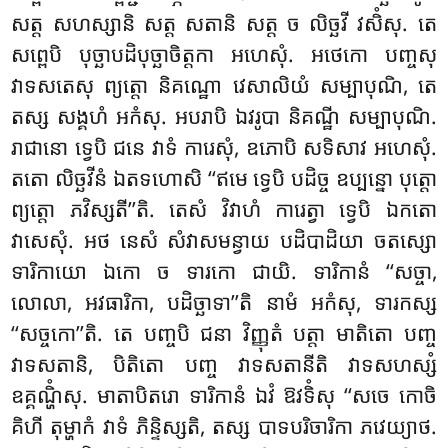
សត្ត សហស្សានិ សត្ត សតានិ សត្ត ច លិច្ឆវី វសិំសុ. តេ
សព្ពេបិ បុច្ឆាបដិបុច្ឆាចិត្តកា អហេសុំ. អថេកោ បញ្ចសុ
វាទសតេសុ ព្យត្តោ និគណ្ឋោ វេសាលិយំ សម្បាបុណិ, តេ
តស្ស សង្គហំ អកំសុ. អបរាបិ ឯវរូបា និគណ្ឋី សម្បាបុណិ
.
រាជានោ ទ្វេបិ ជនេ វាទំ ការេសុំ, ឧភោបិ សទិសាវ អហេសុំ.
តតោ លិច្ឆវីនំ ឯតទហោសិ ‘‘ឥមេ ទ្វេបិ បដិច្ច ឧប្បន្នោ បុត្តោ
ព្យត្តោ ភវិស្សតី’’តិ. តេសំ វិវាហំ ការេត្វា ទ្វេបិ ឯកតោ
វាសេសុំ. អថ នេសំ សំវាសមន្វាយ បដិបាដិយា ចតស្សោ
ទារិកាយោ ឯកោ ច ទារកោ ជាយិ. ទារិកានំ ‘‘សច្ចា,
លោលា, អវធារិកា, បដិច្ឆាទា’’តិ នាមំ អកំសុ, ទារកស្ស
‘‘សច្ចកោ’’តិ. តេ
បញ្ចបិ ជនា វិញ្ញុតំ បត្តា មាតិតោ បញ្ច
វាទសតានិ, បិតិតោ បញ្ច វាទសតានីតិ វាទសហស្សំ
ឧគ្គណ្ហិំសុ. មាតាបិតរោ ទារិកានំ ឯវំ ឱវទិំសុ ‘‘សចេ កោចិ
គិហី តុម្ហាកំ វាទំ ភិន្ទិស្សតិ, តស្ស បាទបរិចារិកា ភវេយ្យាថ.