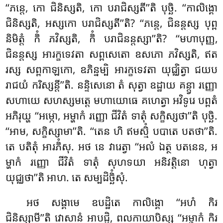
‘‘ភន្តេ, កោ ជិនិស្សតិ, កោ បរាជិស្សតី’’តិ បុច្ឆិ. ‘‘កាលិង្គោ
ជិនិស្សតិ, អស្សកោ បរាជិស្សតី’’តិ? ‘‘ភន្តេ, ជិនន្តស្ស បុព្ព
និមិត្តំ កិំ ភវិស្សតិ, កិំ បរាជិនន្តស្សា’’តិ? ‘‘មហាបុញ្ញ,
ជិនន្តស្ស អារក្ខទេវតា សព្ពសេតោ ឧសភោ ភវិស្សតិ, ឥត
រស្ស សព្ពកាឡកោ, ឧភិន្នម្បិ អារក្ខទេវតា យុជ្ឈិត្វា ជយប
រាជយំ ករិស្សន្តី’’តិ. នន្ទិសេនោ តំ សុត្វា ឧដ្ឋាយ គន្ត្វា រញ្ញោ
សហាយេ សហស្សមត្តេ មហាយោធេ គហេត្វា អវិទូរេ បព្ពតំ
អភិរុយ្ហ ‘‘អម្ភោ, អម្ហាកំ រញ្ញោ ជីវិតំ ទាតុំ សក្ខិស្សថា’’តិ បុច្ឆិ.
‘‘អាម, សក្ខិស្សាមា’’តិ. ‘‘តេន ហិ ឥមស្មិំ បបាតេ បតថា’’តិ.
តេ បតិតុំ អារភិំសុ. អថ នេ វារេត្វា ‘‘អលំ ឯត្ថ បតនេន, អ
ម្ហាកំ រញ្ញោ ជីវិតំ ទាតុំ សុហទយា អនិវត្តិនោ ហុត្វា
យុជ្ឈថា’’តិ អាហ. តេ សម្បដិច្ឆិំសុំ.
អថ
សង្គាមេ ឧបដ្ឋិតេ កាលិង្គោ ‘‘អហំ កិរ
ជិនិស្សាមី’’តិ វោសានំ អាបជ្ជិ, ពលកាយាបិស្ស ‘‘អម្ហាកំ កិរ