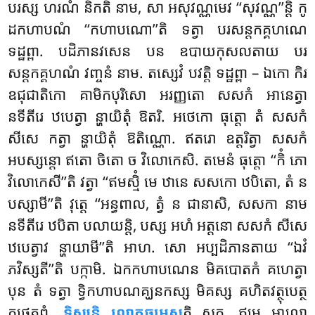
បរស្ស ហរណំ និកតិ នាម, សា អសុវណ្ណមេវ ‘‘សុវណ្ណ’’ន្តិ កូ
ដកហាបណំ ‘‘កហាបណោ’’តិ ទត្វា បរសន្តកគ្គហណេ
ទដ្ឋព្ពា. បដិភានវសេន បន ឧបាយកុសលតាយ បរ
សន្តកគ្គហណំ វញ្ចនំ នាម. តស្សេវំ បវត្តិ ទដ្ឋព្ពា – ឯកោ កិរ
ឧជុជាតិកោ គាមិកបុរិសោ អរញ្ញតោ សសកំ អានេត្វា
នទីតីរេ ឋបេត្វា ន្ហាយិតុំ ឱតរិ. អថេកោ ធុត្តោ តំ សសកំ
សីសេ កត្វា ន្ហាយិតុំ ឱតិណ្ណោ. ឥតរោ ឧត្តរិត្វា សសកំ
អបស្សន្តោ ឥតោ ចិតោ ច វិលោកេសិ. តមេនំ ធុត្តោ ‘‘កិំ ភោ
វិលោកេសី’’តិ វត្វា ‘‘ឥមស្មិំ មេ ឋានេ សសកោ ឋបិតោ, តំ ន
បស្សាមី’’តិ វុត្តេ ‘‘អន្ធពាល, ត្វំ ន ជានាសិ, សសកា នាម
នទីតីរេ ឋបិតា បលាយន្តិ, បស្ស អហំ អត្តនោ សសកំ
សីសេ
ឋបេត្វាវ ន្ហាយាមី’’តិ អាហ. សោ អប្បដិភានតាយ ‘‘ឯវំ
ភវិស្សតី’’តិ បក្កាមិ. ឯកកហាបណេន មិគបោតកំ គហេត្វា
បុន តំ ទត្វា ទ្វិកហាបណគ្ឃនកស្ស មិគស្ស គហិតវត្ថុបេត្ថ
កថេតព្ពំ.
ទិស្សន្តិ លោភធម្មេសូ
តិ សក្ក, ឥមេ អាលោ