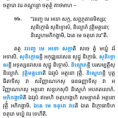
ចត្តារោ វរេ គណ្ហន្តោ ចតុត្ថំ គាថមាហ –
.
‘‘វរញ្ចេ
មេ អទោ សក្ក, សព្ពភូតានមិស្សរ;
១៤
សុនិក្កោធំ សុនិទ្ទោសំ, និល្លោភំ វុត្តិមត្តនោ;
និស្នេហមភិកង្ខាមិ, ឯតេ មេ ចតុរោ វរេ’’តិ.
តត្ថ
វរញ្ចេ មេ អទោ សក្កា
តិ សចេ ត្វំ មយ្ហំ វរំ
អទាសិ.
សុនិក្កោធ
ន្តិ អកុជ្ឈនវសេន សុដ្ឋុ និក្កោធំ.
សុនិទ្ទោ
ស
ន្តិ អទុស្សនវសេន សុដ្ឋុ និទ្ទោសំ.
និល្លោភ
ន្តិ បរសម្បត្តីសុ
និល្លោភំ.
វុត្តិមត្តនោ
តិ ឯវរូបំ អត្តនោ វុត្តិំ.
និស្នេហ
ន្តិ បុត្ត
ធីតាទីសុ វា សវិញ្ញាណកេសុ ធនធញ្ញាទីសុ វា អ
វិញ្ញាណកេសុ អត្តនោ សន្តកេសុបិ និស្នេហំ អបគតលោភំ.
អភិកង្ខាមី
តិ ឯវរូបំ ឥមេហិ ចតូហង្គេហិ សមន្នាគតំ អត្តនោ
វុត្តិំ អភិកង្ខាមិ.
ឯតេ មេ ចតុរោ វរេ
តិ ឯតេ និក្កោធាទិកេ
ចតុរោ មយ្ហំ វរេ ទេហីតិ.