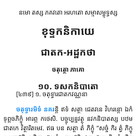
នមោ តស្ស ភគវតោ អរហតោ សម្មាសម្ពុទ្ធស្ស
ខុទ្ទកនិកាយេ
ជាតក-អដ្ឋកថា
ចតុត្ថោ ភាគោ
១០. ទសកនិបាតោ
[៤៣៩] ១. ចតុទ្វារជាតកវណ្ណនា
ចតុទ្វារមិទំ
នគរ
ន្តិ ឥទំ សត្ថា ជេតវនេ វិហរន្តោ ឯកំ
ទុព្ពចភិក្ខុំ អារព្ភ កថេសិ. បច្ចុប្បន្នវត្ថុ នវកនិបាតស្ស បឋម
ជាតកេ វិត្ថារិតមេវ. ឥធ បន សត្ថា តំ ភិក្ខុំ ‘‘សច្ចំ កិរ ត្វំ ភិក្ខុ