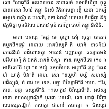
សោ ‘‘សាធូ’’តិ ធនលោភេន ឧបោសថំ សមាទិយិត្វា ភុត្ត
បាតរាសោ វិហារំ គន្ត្វា ទិវសំ វីតិនាមេត្វា រត្តិំ យថា ឯកម្បិ
ធម្មបទំ កណ្ណំ ន បហរតិ, តថា ឯកស្មិំ
បទេសេ និបជ្ជិត្វា និទ្ទំ
ឱក្កមិត្វា បុនទិវសេ បាតោវ មុខំ ធោវិត្វា គេហំ គន្ត្វា និសីទិ.
មាតា បនស្ស ‘‘អជ្ជ មេ បុត្តោ ធម្មំ សុត្វា បាតោវ
ធម្មកថិកត្ថេរំ អាទាយ អាគមិស្សតី’’តិ យាគុំ ខាទនីយំ
ភោជនីយំ បដិយាទេត្វា អាសនំ បញ្ញបេត្វា តស្សាគមនំ
បដិមានេន្តី តំ ឯកកំ អាគតំ ទិស្វា ‘‘តាត, ធម្មកថិកោ កេន ន
អានីតោ’’តិ វត្វា ‘‘ន មយ្ហំ ធម្មកថិកេន អត្ថោ’’តិ វុត្តេ ‘‘តេន
ហិ យាគុំ បិវា’’តិ អាហ. សោ ‘‘តុម្ហេហិ មយ្ហំ សហស្សំ
បដិស្សុតំ, តំ តាវ មេ ទេថ, បច្ឆា បិវិស្សាមី’’តិ អាហ. ‘‘បិវ,
តាត, បច្ឆា ទស្សាមី’’តិ. ‘‘គហេត្វាវ បិវិស្សាមី’’តិ. អថស្ស
មាតា សហស្សភណ្ឌិកំ បុរតោ ឋបេសិ. សោ យាគុំ បិវិត្វា
សហស្សភណ្ឌិកំ គហេត្វា វោហារំ ករោន្តោ ន ចិរស្សេវ