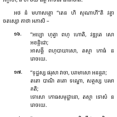
អថ នំ មហាសត្តោ ‘‘តេន ហិ សុណាហី’’តិ វត្វា
ចតស្សោ គាថា អភាសិ –
.
‘‘អប្បោ ហុត្វា ពហុ ហោតិ, វឌ្ឍតេ សោ
១៦
អខន្តិជោ;
អាសង្គី ពហុបាយាសោ, តស្មា កោធំ ន
រោចយេ.
.
‘‘ទុដ្ឋស្ស
ផរុសា វាចា, បរាមាសោ អនន្តរា;
១៧
តតោ បាណិ តតោ ទណ្ឌោ, សត្ថស្ស បរមា
គតិ;
ទោសោ កោធសមុដ្ឋានោ, តស្មា ទោសំ ន
រោចយេ.