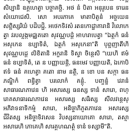
សិប្បានិ ឧគ្គហេត្វា បច្ចាគច្ឆិ. អថ នំ បិតា អនុរូបេន ទារេន
សំយោជេសិ. សោ អបរភាគេ មាតាបិតូនំ អច្ចយេន
សព្ពិស្សរិយំ បដិបជ្ជិ. អថេកទិវសំ រតនកោដ្ឋាគារានិ វិលោកេ
ត្វា វរបល្លង្កមជ្ឈគតោ សុវណ្ណបដ្ដំ អាហរាបេត្វា ‘‘ឯត្តកំ ធនំ
អសុកេន ឧប្បាទិតំ, ឯត្តកំ អសុកេនា’’តិ បុព្ពញាតីហិ
សុវណ្ណបដ្ដេ លិខិតានិ អក្ខរានិ ទិស្វា ចិន្តេសិ ‘‘យេហិ ឥមំ
ធនំ ឧប្បាទិតំ, តេ ន បញ្ញាយន្តិ, ធនមេវ បញ្ញាយតិ, ឯកោបិ
ឥទំ ធនំ គហេត្វា គតោ នាម នត្ថិ, ន ខោ បន សក្កា ធន
ភណ្ឌិកំ ពន្ធិត្វា បរលោកំ គន្តុំ. បញ្ចន្នំ វេរានំ
សាធារណភាវេន ហិ អសារស្ស ធនស្ស ទានំ សារោ, ពហុ
រោគសាធារណភាវេន អសារស្ស សរីរស្ស សីលវន្តេសុ
អភិវាទនាទិកម្មំ សារោ, អនិច្ចាភិភូតភាវេន អសារស្ស
ជីវិតស្ស អនិច្ចាទិវសេន វិបស្សនាយោគោ សារោ, តស្មា
អសារេហិ ភោគេហិ សារគ្គហណត្ថំ ទានំ ទស្សាមី’’តិ.