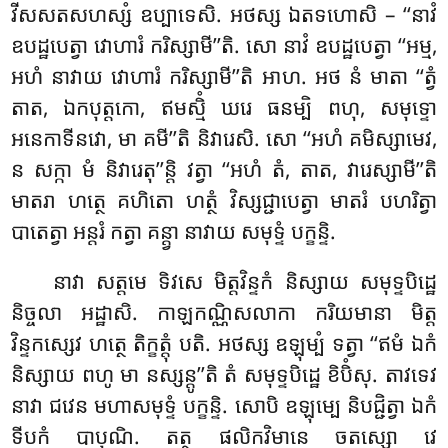
វីសសតសហស្សំ ឧប្បាទេសិ. អថស្ស ឯតទហោសិ – ‘‘នាវំ
ឧបដ្ឋបេត្វា វោហារំ ករិស្សាមី’’តិ. សោ នាវំ ឧបដ្ឋបេត្វា ‘‘អម្ម,
អហំ នាវាយ វោហារំ ករិស្សាមី’’តិ អាហ. អថ នំ មាតា ‘‘ត្វំ
តាត, ឯកបុត្តកោ, ឥមស្មិំ ឃរេ ធនម្បិ ពហុ, សមុទ្ទោ
អនេកាទីនវោ, មា គមី’’តិ និវារេសិ. សោ ‘‘អហំ គមិស្សាមេវ,
ន សក្កា មំ និវារេតុ’’ន្តិ វត្វា ‘‘អហំ តំ, តាត, វារេស្សាមី’’តិ
មាតរា ហត្ថេ គហិតោ ហត្ថំ វិស្សជ្ជាបេត្វា មាតរំ បហរិត្វា
បាតេត្វា អន្តរំ កត្វា គន្ត្វា នាវាយ សមុទ្ទំ បក្ខន្ទិ.
នាវា សត្តមេ ទិវសេ មិត្តវិន្ទកំ និស្សាយ សមុទ្ទបិដ្ឋេ
និច្ចលា អដ្ឋាសិ. កាឡកណ្ណិសលាកា ករិយមានា មិត្ត
វិន្ទកស្សេវ ហត្ថេ តិក្ខត្តុំ បតិ. អថស្ស ឧឡុម្បំ ទត្វា ‘‘ឥមំ ឯកំ
និស្សាយ ពហូ មា នស្សន្តូ’’តិ តំ សមុទ្ទបិដ្ឋេ ខិបិំសុ. តាវទេវ
នាវា ជវេន មហាសមុទ្ទំ បក្ខន្ទិ. សោបិ ឧឡុម្បេ និបជ្ជិត្វា ឯកំ
ទីបកំ បាបុណិ. តត្ថ ផលិកវិមានេ ចតស្សោ
វេ