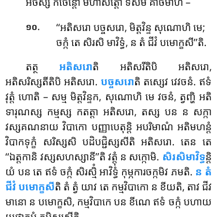
អថស្ស កថេន្តោ មហាសត្តោ ទសមំ គាថមាហ –
.
‘‘អតិសរោ បច្ចសរោ, មិត្តវិន្ទ សុណោហិ មេ;
១០
ចក្កំ តេ សិរសិ មាវិទ្ធំ, ន តំ ជីវំ បមោក្ខសី’’តិ.
តត្ថ
អតិសរោ
តិ អតិសរីតិបិ អតិសរោ,
អតិសរិស្សតីតិបិ អតិសរោ.
បច្ចសរោ
តិ តស្សេវ វេវចនំ. ឥទំ
វុត្តំ ហោតិ – សម្ម មិត្តវិន្ទក, សុណោហិ មេ វចនំ, ត្វញ្ហិ អតិ
ទារុណស្ស កម្មស្ស កតត្តា អតិសរោ, តស្ស បន ន សក្កា
វស្សគណនាយ វិបាកោ បញ្ញាបេតុន្តិ អបរិមាណំ អតិមហន្តំ
វិបាកទុក្ខំ សរិស្សសិ បដិបជ្ជិស្សសីតិ អតិសរោ. តេន តេ
‘‘ឯត្តកានិ វស្សសហស្សានី’’តិ វត្តុំ ន សក្កោមិ.
សិរសិមាវិទ្ធ
ន្តិ
យំ បន តេ ឥទំ ចក្កំ សិរស្មិំ អាវិទ្ធំ កុម្ភការចក្កមិវ ភមតិ.
ន តំ
ជីវំ បមោក្ខសី
តិ តំ ត្វំ យាវ តេ កម្មវិបាកោ ន ខីយតិ, តាវ ជីវ
មានោ ន បមោក្ខសិ, កម្មវិបាកេ បន ខីណេ ឥទំ ចក្កំ បហាយ
យថាកម្មំ គមិស្សសីតិ.