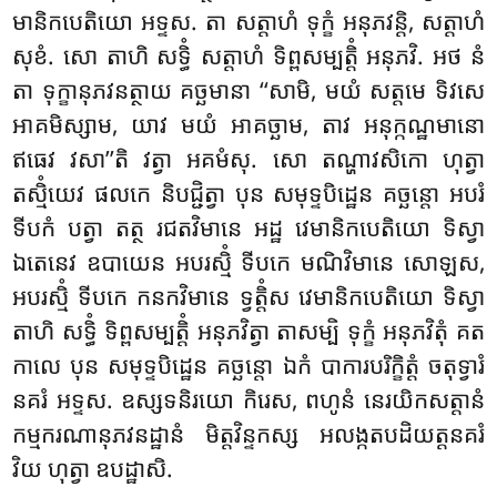
មានិកបេតិយោ អទ្ទស. តា សត្តាហំ ទុក្ខំ
អនុភវន្តិ, សត្តាហំ
សុខំ
. សោ តាហិ សទ្ធិំ សត្តាហំ ទិព្ពសម្បត្តិំ អនុភវិ. អថ នំ
តា ទុក្ខានុភវនត្ថាយ គច្ឆមានា ‘‘សាមិ, មយំ សត្តមេ ទិវសេ
អាគមិស្សាម, យាវ មយំ អាគច្ឆាម, តាវ អនុក្កណ្ឋមានោ
ឥធេវ វសា’’តិ វត្វា អគមំសុ. សោ តណ្ហាវសិកោ ហុត្វា
តស្មិំយេវ ផលកេ និបជ្ជិត្វា បុន សមុទ្ទបិដ្ឋេន គច្ឆន្តោ អបរំ
ទីបកំ បត្វា តត្ថ រជតវិមានេ អដ្ឋ វេមានិកបេតិយោ ទិស្វា
ឯតេនេវ ឧបាយេន អបរស្មិំ ទីបកេ មណិវិមានេ សោឡស,
អបរស្មិំ ទីបកេ កនកវិមានេ ទ្វត្តិំស វេមានិកបេតិយោ ទិស្វា
តាហិ សទ្ធិំ ទិព្ពសម្បត្តិំ អនុភវិត្វា តាសម្បិ ទុក្ខំ អនុភវិតុំ គត
កាលេ បុន សមុទ្ទបិដ្ឋេន គច្ឆន្តោ ឯកំ បាការបរិក្ខិត្តំ ចតុទ្វារំ
នគរំ អទ្ទស. ឧស្សទនិរយោ កិរេស, ពហូនំ នេរយិកសត្តានំ
កម្មករណានុភវនដ្ឋានំ មិត្តវិន្ទកស្ស អលង្កតបដិយត្តនគរំ
វិយ ហុត្វា ឧបដ្ឋាសិ.