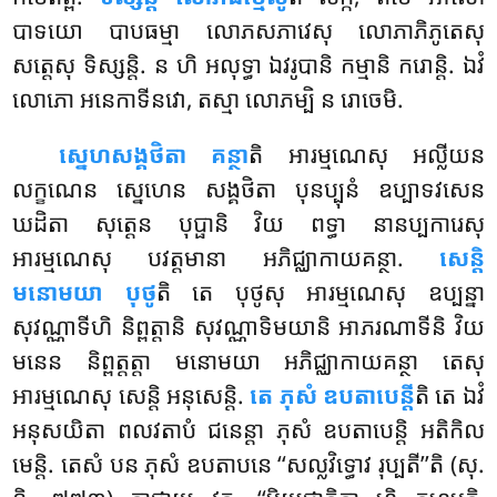
បាទយោ បាបធម្មា លោភសភាវេសុ លោភាភិភូតេសុ
សត្តេសុ ទិស្សន្តិ. ន ហិ អលុទ្ធា ឯវរូបានិ កម្មានិ ករោន្តិ. ឯវំ
លោភោ អនេកាទីនវោ, តស្មា លោភម្បិ ន រោចេមិ.
ស្នេហសង្គថិតា គន្ថា
តិ អារម្មណេសុ អល្លីយន
លក្ខណេន ស្នេហេន សង្គថិតា បុនប្បុនំ ឧប្បាទវសេន
ឃដិតា សុត្តេន បុប្ផានិ
វិយ ពទ្ធា នានប្បការេសុ
អារម្មណេសុ បវត្តមានា អភិជ្ឈាកាយគន្ថា.
សេន្តិ
មនោមយា បុថូ
តិ តេ បុថូសុ អារម្មណេសុ ឧប្បន្នា
សុវណ្ណាទីហិ និព្ពត្តានិ សុវណ្ណាទិមយានិ អាភរណាទីនិ វិយ
មនេន និព្ពត្តត្តា មនោមយា អភិជ្ឈាកាយគន្ថា តេសុ
អារម្មណេសុ សេន្តិ អនុសេន្តិ.
តេ ភុសំ ឧបតាបេន្តី
តិ តេ ឯវំ
អនុសយិតា ពលវតាបំ ជនេន្តា ភុសំ ឧបតាបេន្តិ អតិកិល
មេន្តិ. តេសំ បន ភុសំ ឧបតាបនេ ‘‘សល្លវិទ្ធោវ រុប្បតី’’តិ (សុ.