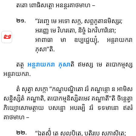
តតោ ពោធិសត្តោ អនន្តរគាថមាហ –
.
‘‘វរញ្ចេ មេ អទោ សក្ក, សព្ពភូតានមិស្សរ;
២១
អរញ្ញេ មេ វិហរតោ, និច្ចំ ឯកវិហារិនោ;
📜
អាពាធា មា ឧប្បជ្ជេយ្យុំ, អន្តរាយករា
ភុសា’’តិ.
តត្ថ
អន្តរាយករា ភុសា
តិ ឥមស្ស មេ តបោកម្មស្ស
អន្តរាយករា.
តំ សុត្វា សក្កោ ‘‘កណ្ហបណ្ឌិតោ វរំ គណ្ហន្តោ ន អាមិស
សន្និស្សិតំ គណ្ហាតិ, តបោកម្មនិស្សិតមេវ គណ្ហាតី’’តិ ចិន្តេត្វា
ភិយ្យោសោមត្តាយ បសន្នោ អបរម្បិ វរំ ទទមានោ ឥតរំ
គាថមាហ –
.
‘‘ឯតស្មិំ តេ សុលបិតេ, បតិរូបេ សុភាសិតេ;
២២