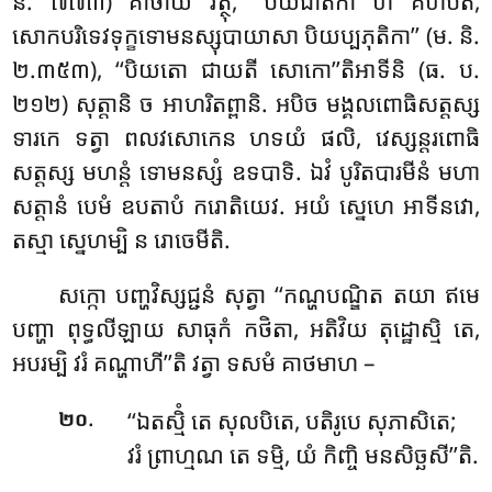
និ. ៧៧៣) គាថាយ វត្ថុ, ‘‘បិយជាតិកា ហិ គហបតិ,
សោកបរិទេវទុក្ខទោមនស្សុបាយាសា បិយប្បភុតិកា’’ (ម. និ.
២.៣៥៣), ‘‘បិយតោ ជាយតី សោកោ’’តិអាទីនិ (ធ. ប.
២១២) សុត្តានិ ច អាហរិតព្ពានិ. អបិច មង្គលពោធិសត្តស្ស
ទារកេ ទត្វា ពលវសោកេន ហទយំ ផលិ, វេស្សន្តរពោធិ
សត្តស្ស មហន្តំ ទោមនស្សំ ឧទបាទិ. ឯវំ បូរិតបារមីនំ
មហា
សត្តានំ បេមំ ឧបតាបំ ករោតិយេវ. អយំ ស្នេហេ អាទីនវោ,
តស្មា ស្នេហម្បិ ន រោចេមីតិ.
សក្កោ បញ្ហវិស្សជ្ជនំ សុត្វា ‘‘កណ្ហបណ្ឌិត តយា ឥមេ
បញ្ហា ពុទ្ធលីឡាយ សាធុកំ កថិតា, អតិវិយ តុដ្ឋោស្មិ តេ,
អបរម្បិ វរំ គណ្ហាហី’’តិ វត្វា ទសមំ គាថមាហ –
.
‘‘ឯតស្មិំ
តេ សុលបិតេ, បតិរូបេ សុភាសិតេ;
២០
វរំ ព្រាហ្មណ តេ ទម្មិ, យំ កិញ្ចិ មនសិច្ឆសី’’តិ.