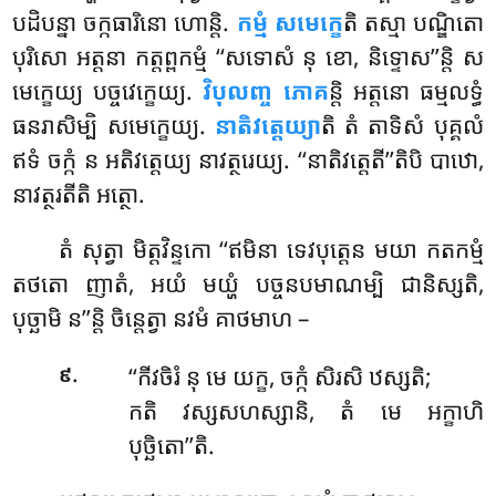
បដិបន្នា ចក្កធារិនោ ហោន្តិ.
កម្មំ សមេក្ខេ
តិ តស្មា បណ្ឌិតោ
បុរិសោ អត្តនា កត្តព្ពកម្មំ ‘‘សទោសំ នុ ខោ, និទ្ទោស’’ន្តិ ស
មេក្ខេយ្យ
បច្ចវេក្ខេយ្យ.
វិបុលញ្ច
ភោគ
ន្តិ អត្តនោ ធម្មលទ្ធំ
ធនរាសិម្បិ សមេក្ខេយ្យ.
នាតិវត្តេយ្យា
តិ តំ តាទិសំ បុគ្គលំ
ឥទំ ចក្កំ ន អតិវត្តេយ្យ នាវត្ថរេយ្យ. ‘‘នាតិវត្តេតី’’តិបិ បាឋោ,
នាវត្ថរតីតិ អត្ថោ.
តំ
សុត្វា មិត្តវិន្ទកោ ‘‘ឥមិនា ទេវបុត្តេន មយា កតកម្មំ
តថតោ ញាតំ, អយំ មយ្ហំ បច្ចនបមាណម្បិ ជានិស្សតិ,
បុច្ឆាមិ ន’’ន្តិ ចិន្តេត្វា នវមំ គាថមាហ –
.
‘‘កីវចិរំ នុ មេ យក្ខ, ចក្កំ សិរសិ ឋស្សតិ;
៩
កតិ វស្សសហស្សានិ, តំ មេ អក្ខាហិ
បុច្ឆិតោ’’តិ.