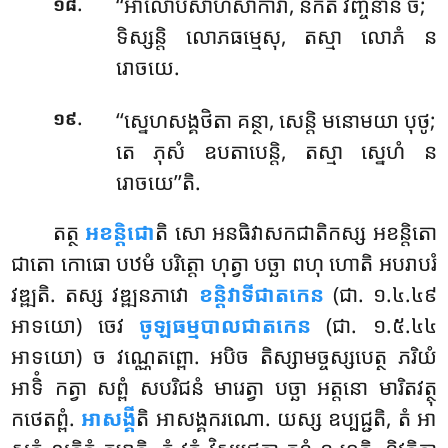
.
‘‘អាលោបសាហសាការា, និកតី វញ្ចនានិ ច;
១៨
ទិស្សន្តិ លោភធម្មេសុ, តស្មា លោភំ ន
រោចយេ.
.
‘‘ស្នេហសង្គថិតា គន្ថា, សេន្តិ មនោមយា បុថូ;
១៩
តេ ភុសំ ឧបតាបេន្តិ, តស្មា ស្នេហំ ន
រោចយេ’’តិ.
តត្ថ
អខន្តិជោ
តិ សោ អនធិវាសកជាតិកស្ស អខន្តិតោ
ជាតោ កោធោ បឋមំ បរិត្តោ ហុត្វា បច្ឆា ពហុ ហោតិ អបរាបរំ
វឌ្ឍតិ. តស្ស វឌ្ឍនភាវោ
ខន្តិវាទីជាតកេន
(ជា. ១.៤.៤៩
អាទយោ) ចេវ
ចូឡធម្មបាលជាតកេន
(ជា. ១.៥.៤៤
អាទយោ) ច វណ្ណេតព្ពោ. អបិច តិស្សាមច្ចស្សបេត្ថ ភរិយំ
អាទិំ កត្វា សព្ពំ សបរិជនំ មារេត្វា បច្ឆា អត្តនោ មារិតវត្ថុ
កថេតព្ពំ.
អាសង្គី
តិ អាសង្គករណោ. យស្ស ឧប្បជ្ជតិ, តំ អា