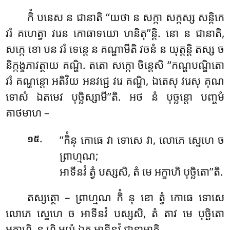
កិំ បនេស ន ជានាតិ ‘‘យថា ន សក្កា សក្កស្ស សន្តិកេ
វរំ គហេត្វា វរេន កោធាទយោ ហនិតុ’’ន្តិ. នោ ន ជានាតិ,
សក្កេ ខោ បន វរំ
ទេន្តេ ន គណ្ហាមីតិ វចនំ ន យុត្តន្តិ តស្ស ច
និក្កង្ខភាវត្ថាយ គណ្ហិ
. តតោ សក្កោ ចិន្តេសិ ‘‘កណ្ហបណ្ឌិតោ
វរំ គណ្ហន្តោ អតិវិយ អនវជ្ជេ វរេ គណ្ហិ, ឯតេសុ វរេសុ គុណ
ទោសំ ឯតមេវ បុច្ឆិស្សាមី’’តិ. អថ នំ បុច្ឆន្តោ បញ្ចមំ
គាថមាហ –
.
‘‘កិំនុ កោធេ វា ទោសេ វា, លោភេ ស្នេហេ ច
១៥
ព្រាហ្មណ;
អាទីនវំ ត្វំ បស្សសិ, តំ មេ អក្ខាហិ បុច្ឆិតោ’’តិ.
តស្សត្ថោ – ព្រាហ្មណ កិំ នុ ខោ ត្វំ កោធេ ទោសេ
លោភេ ស្នេហេ ច អាទីនវំ បស្សសិ, តំ តាវ មេ បុច្ឆិតោ
អក្ខាហិ, ន ហិ មយំ ឯត្ថ អាទីនវំ ជានាមាតិ.