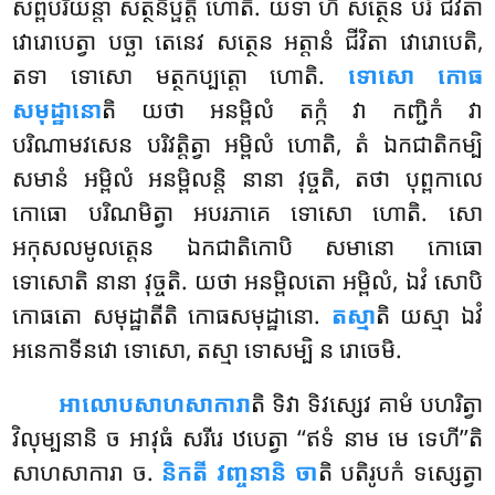
សព្ពបរិយន្តា សត្ថនិប្ផត្តិ ហោតិ. យទា ហិ សត្ថេន បរំ ជីវិតា
វោរោបេត្វា បច្ឆា តេនេវ សត្ថេន អត្តានំ ជីវិតា វោរោបេតិ,
តទា ទោសោ មត្ថកប្បត្តោ ហោតិ.
ទោសោ កោធ
សមុដ្ឋានោ
តិ យថា អនម្ពិលំ តក្កំ វា កញ្ជិកំ វា
បរិណាមវសេន បរិវត្តិត្វា អម្ពិលំ ហោតិ, តំ ឯកជាតិកម្បិ
សមានំ អម្ពិលំ អនម្ពិលន្តិ នានា វុច្ចតិ, តថា បុព្ពកាលេ
កោធោ បរិណមិត្វា
អបរភាគេ ទោសោ ហោតិ. សោ
អកុសលមូលត្តេន ឯកជាតិកោបិ សមានោ កោធោ
ទោសោតិ នានា វុច្ចតិ. យថា អនម្ពិលតោ អម្ពិលំ, ឯវំ សោបិ
កោធតោ សមុដ្ឋាតីតិ កោធសមុដ្ឋានោ.
តស្មា
តិ យស្មា ឯវំ
អនេកាទីនវោ ទោសោ, តស្មា ទោសម្បិ ន រោចេមិ.
អាលោបសាហសាការា
តិ ទិវា ទិវស្សេវ គាមំ បហរិត្វា
វិលុម្បនានិ ច អាវុធំ សរីរេ ឋបេត្វា ‘‘ឥទំ នាម មេ ទេហី’’តិ
សាហសាការា ច.
និកតី វញ្ចនានិ ចា
តិ បតិរូបកំ ទស្សេត្វា