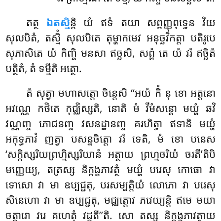
តត្ថ
ឯតស្មិ
ន្តិ យំ ឥទំ តយា សព្ពញ្ញុពុទ្ធេន វិយ
សុលបិតំ, តស្មិំ សុលបិតេ តុម្ហាកមេវ អនុច្ឆវិកត្តា បតិរូបេ
សុភាសិតេ យំ កិញ្ចិ មនសា ឥច្ឆសិ, សព្ពំ តេ យំ វរំ ឥច្ឆិតំ
បត្ថិតំ, តំ ទម្មីតិ អត្ថោ.
តំ សុត្វា មហាសត្តោ ចិន្តេសិ ‘‘អយំ កិំ នុ ខោ អត្តនោ
អវណ្ណេ កថិតេ កុជ្ឈិស្សតិ, នោតិ មំ វីមំសន្តោ មយ្ហំ ឆវិ
វណ្ណញ្ច ភោជនញ្ច វសនដ្ឋានញ្ច គរហិត្វា ឥទានិ មយ្ហំ
អកុទ្ធភាវំ ញត្វា បសន្នចិត្តោ វរំ ទេតិ, មំ ខោ បនេស
‘សក្កិស្សរិយព្រហ្មិស្សរិយានំ អត្ថាយ ព្រហ្មចរិយំ ចរតី’តិបិ
មញ្ញេយ្យ, តត្រស្ស និក្កង្ខភាវត្ថំ មយ្ហំ បរេសុ កោធោ វា
ទោសោ វា មា ឧប្បជ្ជតុ, បរសម្បត្តិយំ លោភោ វា បរេសុ
សិនេហោ វា មា ឧប្បជ្ជតុ, មជ្ឈត្តោវ ភវេយ្យន្តិ ឥមេ មយា
ចត្តារោ វរេ គហេតុំ វដ្ដតី’’តិ. សោ តស្ស និក្កង្ខភាវត្ថាយ