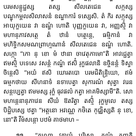
បរមសន្តុដ្ឋស្ស តស្ស សីលតេជេន សក្កស្ស
បណ្ឌុកម្ពលសិលាសនំ ឧណ្ហាការំ ទស្សេសិ. តំ កិរ សក្កស្ស
អាយុក្ខយេន វា ឧណ្ហំ ហោតិ បុញ្ញក្ខយេន
វា, អញ្ញស្មិំ
វា
មហានុភាវសត្តេ តំ ឋានំ បត្ថេន្តេ, ធម្មិកានំ វា
មហិទ្ធិកសមណព្រាហ្មណានំ សីលតេជេន ឧណ្ហំ ហោតិ.
សក្កោ ‘‘កោ នុ ខោ មំ ឋានា ចាវេតុកាមោ’’តិ អាវជ្ជេត្វា
ឥមស្មិំ បទេសេ វសន្តំ កណ្ហំ ឥសិំ រុក្ខផលានិ ឧច្ចិនន្តំ ទិស្វា
ចិន្តេសិ ‘‘អយំ ឥសិ ឃោរតបោ បរមជិតិន្ទ្រិយោ, ឥមំ
ធម្មកថាយ សីហនាទំ នទាបេត្វា សុការណំ សុត្វា វរេន
សន្តប្បេត្វា ឥមមស្ស រុក្ខំ ធុវផលំ កត្វា អាគមិស្សាមី’’តិ. សោ
មហន្តេនានុភាវេន សីឃំ ឱតរិត្វា តស្មិំ រុក្ខមូលេ តស្ស
បិដ្ឋិបស្សេ ឋត្វា ‘‘អត្តនោ អវណ្ណេ កថិតេ កុជ្ឈិស្សតិ នុ ខោ,
នោ’’តិ វីមំសន្តោ បឋមំ គាថមាហ –
.
‘‘កណ្ហោ វតាយំ បុរិសោ, កណ្ហំ ភុញ្ជតិ
១១