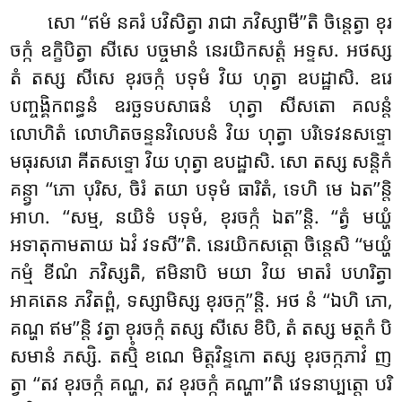
សោ ‘‘ឥមំ នគរំ បវិសិត្វា រាជា ភវិស្សាមី’’តិ ចិន្តេត្វា ខុរ
ចក្កំ ឧក្ខិបិត្វា សីសេ បច្ចមានំ នេរយិកសត្តំ អទ្ទស. អថស្ស
តំ តស្ស សីសេ ខុរចក្កំ បទុមំ វិយ ហុត្វា ឧបដ្ឋាសិ. ឧរេ
បញ្ចង្គិកពន្ធនំ ឧរច្ឆទបសាធនំ ហុត្វា សីសតោ គលន្តំ
លោហិតំ លោហិតចន្ទនវិលេបនំ វិយ ហុត្វា បរិទេវនសទ្ទោ
មធុរសរោ គីតសទ្ទោ វិយ ហុត្វា ឧបដ្ឋាសិ. សោ តស្ស សន្តិកំ
គន្ត្វា ‘‘ភោ បុរិស, ចិរំ តយា បទុមំ ធារិតំ, ទេហិ មេ ឯត’’ន្តិ
អាហ. ‘‘សម្ម, នយិទំ បទុមំ, ខុរចក្កំ ឯត’’ន្តិ. ‘‘ត្វំ មយ្ហំ
អទាតុកាមតាយ ឯវំ វទសី’’តិ. នេរយិកសត្តោ ចិន្តេសិ ‘‘មយ្ហំ
កម្មំ ខីណំ ភវិស្សតិ, ឥមិនាបិ មយា វិយ មាតរំ បហរិត្វា
អាគតេន ភវិតព្ពំ, ទស្សាមិស្ស ខុរចក្ក’’ន្តិ. អថ នំ ‘‘ឯហិ ភោ,
គណ្ហ ឥម’’ន្តិ វត្វា ខុរចក្កំ តស្ស សីសេ ខិបិ, តំ តស្ស មត្ថកំ បិ
សមានំ ភស្សិ. តស្មិំ ខណេ មិត្តវិន្ទកោ
តស្ស ខុរចក្កភាវំ ញ
ត្វា ‘‘តវ ខុរចក្កំ គណ្ហ, តវ ខុរចក្កំ គណ្ហា’’តិ វេទនាប្បត្តោ បរិ