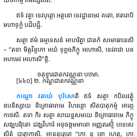
ឥទំ វត្វា ទេវបុត្តោ អត្តនោ ទេវដ្ឋានមេវ គតោ, ឥតរោបិ
មហាទុក្ខំ បដិបជ្ជិ.
សត្ថា ឥមំ ធម្មទេសនំ អាហរិត្វា ជាតកំ សមោធានេសិ
– ‘‘តទា មិត្តវិន្ទកោ អយំ ទុព្ពចភិក្ខុ អហោសិ, ទេវរាជា បន
អហមេវ អហោសិ’’ន្តិ.
ចតុទ្វារជាតកវណ្ណនា បឋមា.
[៤៤០] ២. កណ្ហជាតកវណ្ណនា
កណ្ហោ
វតាយំ បុរិសោ
តិ ឥទំ សត្ថា កបិលវត្ថុំ
ឧបនិស្សាយ និគ្រោធារាមេ វិហរន្តោ សិតបាតុកម្មំ អារព្ភ
កថេសិ. តទា កិរ សត្ថា សាយន្ហសមយេ
និគ្រោធារាមេ ភិក្ខុ
សង្ឃបរិវុតោ ជង្ឃវិហារំ អនុចង្កមមានោ អញ្ញតរស្មិំ បទេសេ
សិតំ បាត្វាកាសិ. អានន្ទត្ថេរោ ‘‘កោ នុ ខោ ហេតុ, កោ