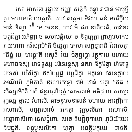
សោ អាសនា វុដ្ឋាយ រញ្ញោ សន្តិកំ គន្ត្វា រាជានំ អាបុច្ឆិ
ត្វា មហាទានំ បវត្តេសិ. យាវ សត្តមា ទិវសា ធនំ អបរិក្ខីយ
មានំ
ទិស្វា ‘‘កិំ មេ ធនេន, យាវ មំ ជរា នាភិភវតិ, តាវទេវ
បព្ពជិត្វា អភិញ្ញា ច សមាបត្តិយោ ច និព្ពត្តេត្វា ព្រហ្មលោកប
រាយណោ ភវិស្សាមី’’តិ ចិន្តេត្វា គេហេ សព្ពទ្វារានិ វិវរាបេត្វា
‘‘ទិន្នំ មេ, ហរន្តូ’’តិ អសុចិំ វិយ ជិគុច្ឆន្តោ
វត្ថុកាមេ បហាយ
មហាជនស្ស រោទន្តស្ស បរិទេវន្តស្ស នគរា និក្ខមិត្វា ហិមវន្ត
បទេសំ បវិសិត្វា ឥសិបព្ពជ្ជំ បព្ពជិត្វា អត្តនោ វសនត្ថាយ
រមណីយំ ភូមិភាគំ ឱលោកេន្តោ ឥមំ ឋានំ បត្វា ‘‘ឥធ វ
សិស្សាមី’’តិ ឯកំ ឥន្ទវារុណីរុក្ខំ គោចរគាមំ អធិដ្ឋាយ តស្សេវ
រុក្ខស្ស មូលេ វិហាសិ. គាមន្តសេនាសនំ បហាយ អារញ្ញិកោ
អហោសិ, បណ្ណសាលំ អកត្វា រុក្ខមូលិកោ អហោសិ,
អព្ភោកាសិកោ នេសជ្ជិកោ. សចេ និបជ្ជិតុកាមោ, ភូមិយំយេវ
និបជ្ជតិ, ទន្តមូសលិកោ ហុត្វា អនគ្គិបក្កមេវ ខាទតិ,