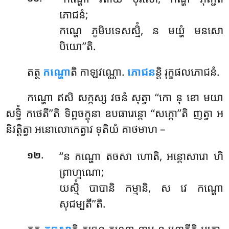
ភោជនំ;
កណ្ហេ ភូមិបទេសស្មិំ, ន មយ្ហំ មនសោ
បិយោ’’តិ.
តត្ថ
កណ្ហោ
តិ កាឡវណ្ណោ.
ភោជន
ន្តិ រុក្ខផលភោជនំ.
កណ្ហោ
ឥសិ សក្កស្ស វចនំ សុត្វា ‘‘កោ នុ ខោ មយា
សទ្ធិំ កថេតី’’តិ ទិព្ពចក្ខុនា ឧបធារេន្តោ ‘‘សក្កោ’’តិ ញត្វា អ
និវត្តិត្វា អនោលោកេត្វាវ ទុតិយំ គាថមាហ –
.
‘‘ន កណ្ហោ តចសា ហោតិ, អន្តោសារោ ហិ
១២
ព្រាហ្មណោ;
យស្មិំ បាបានិ កម្មានិ, ស វេ កណ្ហោ
សុជម្បតី’’តិ.
តត្ថ
តចសា
តិ តចេន កណ្ហោ នាម ន ហោតីតិ អត្ថោ.