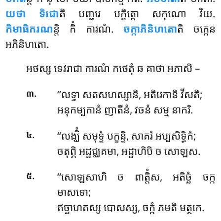
យថា ទិជោ
តិ បញ្ជរេ បក្ខិត្តោ សកុណោ វិយ.
កិមាធិករណ
ន្តិ កិំ ការណំ.
ចក្កាភិនិហតោ
តិ ចក្កេន
អភិនិហតោ.
អថស្ស ទេវរាជា ការណំ កថេតុំ ឆ គាថា អភាសិ –
.
‘‘លទ្ធា សតសហស្សានិ, អតិរេកានិ វីសតិ;
៣
អនុកម្បកានំ ញាតីនំ, វចនំ សម្ម នាករិ.
.
‘‘លង្ឃិំ សមុទ្ទំ បក្ខន្ទិ, សាគរំ អប្បសិទ្ធិកំ;
៤
ចតុព្ភិ អដ្ឋជ្ឈគមា, អដ្ឋាហិបិ ច សោឡស.
.
‘‘សោឡសាហិ ច ពាត្តិំស, អតិច្ឆំ ចក្ក
៥
មាសទោ;
ឥច្ឆាហតស្ស បោសស្ស, ចក្កំ ភមតិ មត្ថកេ.