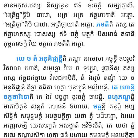
ទានអកុសលស្ស និស្សន្ទេន ឥទំ ខុរចក្កំ សម្បត្តោសិ.
‘‘អត្រិច្ឆ’’ន្តិបិ បាឋោ, អត្រ អត្រ ឥច្ឆមានោតិ អត្ថោ.
‘‘អត្រិច្ឆា’’តិបិ បាឋោ, អត្រិច្ឆាយាតិ អត្ថោ.
ភមតី
តិ តស្ស តេ
ឥច្ឆាហតស្ស បោសស្ស ឥទំ ចក្កំ មត្ថកំ បិសមានំ ឥទានិ
កុម្ភការចក្កំ វិយ មត្ថកេ ភមតីតិ អត្ថោ.
យេ ច តំ អនុគិជ្ឈន្តី
តិ តណ្ហា នាមេសា គច្ឆន្តី ឧបរូបរិ
វិសាលា ហោតិ, សមុទ្ទោ វិយ ច ទុប្បូរា, រូបាទីសុ តស្ស
តស្ស ឥច្ឆនឥច្ឆាយ វិសដគាមិនី, តំ ឯវរូបំ តណ្ហំ យេ ច
អនុគិជ្ឈន្តិ គិទ្ធា គធិតា ហុត្វា បុនប្បុនំ អល្លីយន្តិ.
តេ ហោន្តិ
ចក្កធារិនោ
តិ តេ ឯវំ បច្ចន្តា ខុរចក្កំ ធារេន្តិ.
ពហុភណ្ឌ
ន្តិ
មាតាបិតូនំ សន្តកំ ពហុធនំ ឱហាយ.
មគ្គ
ន្តិ គន្តព្ពំ អប្ប
សិទ្ធិកំ សមុទ្ទមគ្គំ អបច្ចវេក្ខិត្វា យថា ត្វំ បដិបន្នោ, ឯវមេវ
អញ្ញេសម្បិ យេសញ្ចេតំ អសង្ខាតំ អវីមំសិតំ, តេ យថា ត្វំ
តថេវ តណ្ហាវសិកា ហុត្វា ធនំ បហាយ គមនមគ្គំ អនបេក្ខិត្វា