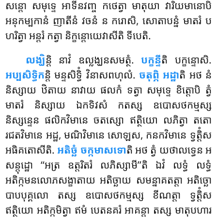
សន្តោ សមុទ្ទេ អាទីនវញ្ច កថេត្វា មាតុយា វារិយមានោបិ
អនុកម្បកានំ ញាតីនំ វចនំ ន ករោសិ, សោតាបន្នំ មាតរំ ប
ហរិត្វា អន្តរំ កត្វា និក្ខន្តោយេវាសីតិ ទីបេតិ.
លង្ឃិ
ន្តិ នាវំ ឧល្លង្ឃនសមត្ថំ.
បក្ខន្ទី
តិ បក្ខន្ទោសិ.
អប្បសិទ្ធិក
ន្តិ មន្ទសិទ្ធិំ វិនាសពហុលំ.
ចតុព្ភិ អដ្ឋា
តិ អថ នំ
និស្សាយ ឋិតាយ នាវាយ ផលកំ ទត្វា សមុទ្ទេ ខិត្តោបិ ត្វំ
មាតរំ និស្សាយ ឯកទិវសំ កតស្ស ឧបោសថកម្មស្ស
និស្សន្ទេន ផលិកវិមានេ ចតស្សោ ឥត្ថិយោ លភិត្វា តតោ
រជតវិមានេ អដ្ឋ, មណិវិមានេ សោឡស, កនកវិមានេ ទ្វត្តិំស
អធិគតោសីតិ.
អតិច្ឆំ ចក្កមាសទោ
តិ អថ ត្វំ យថាលទ្ធេន អ
សន្តុដ្ឋោ ‘‘អត្រ ឧត្តរិតរំ លភិស្សាមី’’តិ ឯវំ លទ្ធំ លទ្ធំ
អតិក្កមនលោភសង្ខាតាយ អតិច្ឆាយ សមន្នាគតត្តា អតិច្ឆោ
បាបបុគ្គលោ តស្ស ឧបោសថកម្មស្ស ខីណត្តា ទ្វត្តិំស
ឥត្ថិយោ អតិក្កមិត្វា ឥមំ បេតនគរំ អាគន្ត្វា តស្ស មាតុបហារ