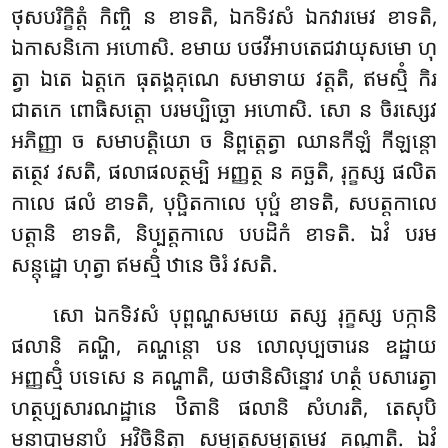
ថុសបរិក្ខិត្តំ កិញ្ចិ ន ខាទតិ, ឯកទិវសំ ឯកវារមេវ ខាទតិ,
ឯកាសនិកោ អហោសិ. ខមាយ បថវីអាបតេជវាយុសមោ ហុ
ត្វា ឯតេ ឯត្តកេ ធុតង្គគុណេ សមាទាយ វត្តតិ, ឥមស្មិំ កិរ
ជាតកេ ពោធិសត្តោ បរមប្បិច្ឆោ អហោសិ. សោ ន ចិរស្សេវ
អភិញ្ញា ច សមាបត្តិយោ ច និព្ពត្តេត្វា ឈានកីឡំ កីឡន្តោ
តត្ថេវ វសតិ, ផលាផលត្ថម្បិ អញ្ញត្ថ ន គច្ឆតិ, រុក្ខស្ស ផលិត
កាលេ ផលំ ខាទតិ, បុប្ផិតកាលេ បុប្ផំ ខាទតិ, សបត្តកាលេ
បត្តានិ ខាទតិ, និប្បត្តកាលេ បបដិកំ ខាទតិ. ឯវំ បរម
សន្តុដ្ឋោ ហុត្វា ឥមស្មិំ ឋានេ ចិរំ វសតិ.
សោ ឯកទិវសំ បុព្ពណ្ហសមយេ តស្ស រុក្ខស្ស បក្កានិ
ផលានិ គណ្ហិ, គណ្ហន្តោ បន លោលុប្បចារេន ឧដ្ឋាយ
អញ្ញស្មិំ បទេសេ ន គណ្ហាតិ, យថានិសិន្នោវ ហត្ថំ បសារេត្វា
ហត្ថប្បសារណដ្ឋានេ ឋិតានិ ផលានិ សំហរតិ, តេសុបិ
មនាបាមនាបំ អវិចិនិត្វា សម្បត្តសម្បត្តមេវ គណ្ហាតិ. ឯវំ