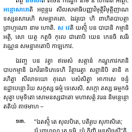
អន្តោសារោ
តិ អព្ភន្តរេ សីលសមាធិបញ្ញាវិមុត្តិវិមុត្តិញាណ
ទស្សនសារេហិ សមន្នាគតោ. ឯវរូបោ ហិ ពាហិតបាបត្តា
ព្រាហ្មណោ នាម ហោតិ.
ស វេ
តិ យស្មិំ បន បាបានិ កម្មានិ
អត្ថិ, សោ យត្ថ កត្ថចិ កុលេ ជាតោបិ យេន កេនចិ សរីរ
វណ្ណេន សមន្នាគតោបិ កាឡកោវ.
ឯវញ្ច បន វត្វា ឥមេសំ សត្តានំ កណ្ហភាវករានិ
បាបកម្មានិ ឯកវិធាទិភេទេហិ វិត្ថារេត្វា សព្ពានិបិ តានិ គ
រហិត្វា សីលាទយោ គុណេ បសំសិត្វា អាកាសេ ចន្ទំ
ឧដ្ឋាបេន្តោ វិយ
សក្កស្ស ធម្មំ ទេសេសិ. សក្កោ តស្ស ធម្មកថំ
សុត្វា បមុទិតោ សោមនស្សជាតោ មហាសត្តំ វរេន និមន្តេន្តោ
តតិយំ គាថមាហ –
.
‘‘ឯតស្មិំ
តេ សុលបិតេ, បតិរូបេ សុភាសិតេ;
១៣
វរំ ព្រាហ្មណ តេ ទម្មិ, យំ កិញ្ចិ មនសិច្ឆសី’’តិ.