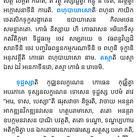
សត្តំ លគ្គិតំ ករោតិ, តំ វត្ថុំ វិស្សជ្ជេត្វា
គន្តុំ ន ទេតិ, និវត្តិត្វា
អក្កោសនាទីនិ ការេតិ.
ពហុបាយាសោ
តិ ពហុនា កាយិក
ចេតសិកទុក្ខសង្ខាតេន ឧបាយាសេន កិលមថេន
សមន្នាគតោ. កោធំ និស្សាយ ហិ កោធវសេន អរិយាទីសុ
កតវីតិក្កមា ទិដ្ឋធម្មេ ចេវ សម្បរាយេ ច វធពន្ធវិប្បដិ
សារាទីនិ
ចេវ បញ្ចវិធពន្ធនកម្មករណាទីនិ ច ពហូនិ ទុក្ខានិ
អនុភវន្តីតិ កោធោ ពហុបាយាសោ នាម.
តស្មា
តិ យស្មា
ឯស ឯវំ អនេកាទីនវោ, តស្មា កោធំ ន រោចេមិ.
ទុដ្ឋស្សា
តិ កុជ្ឈនលក្ខណេន កោធេន កុជ្ឈិត្វា
អបរភាគេ ទុស្សនលក្ខណេន ទោសេន ទុដ្ឋស្ស បឋមំ តាវ
‘‘អរេ, ទាស, បេស្សា’’តិ ផរុសវាចា និច្ឆរតិ, វាចាយ អនន្តរា
អាកឌ្ឍនវិកឌ្ឍនវសេន ហត្ថបរាមាសោ, តតោ អនន្តរា
ឧបក្កមនវសេន បាណិ បវត្តតិ, តតោ ទណ្ឌោ, ទណ្ឌប្បហារេ
អតិក្កមិត្វា បន ឯកតោធារឧភតោធារស្ស សត្ថស្ស បរមា គតិ,