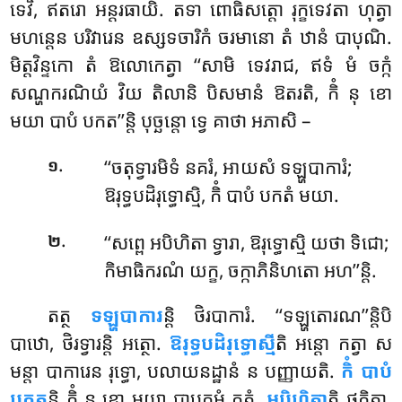
ទេវិ, ឥតរោ អន្តរធាយិ. តទា ពោធិសត្តោ រុក្ខទេវតា ហុត្វា
មហន្តេន បរិវារេន ឧស្សទចារិកំ ចរមានោ តំ ឋានំ បាបុណិ.
មិត្តវិន្ទកោ តំ ឱលោកេត្វា ‘‘សាមិ ទេវរាជ, ឥទំ មំ ចក្កំ
សណ្ហករណិយំ វិយ តិលានិ បិសមានំ ឱតរតិ, កិំ នុ ខោ
មយា បាបំ បកត’’ន្តិ បុច្ឆន្តោ ទ្វេ គាថា អភាសិ –
.
‘‘ចតុទ្វារមិទំ
នគរំ, អាយសំ ទឡ្ហបាការំ;
១
ឱរុទ្ធបដិរុទ្ធោស្មិ, កិំ បាបំ បកតំ មយា.
.
‘‘សព្ពេ
អបិហិតា ទ្វារា, ឱរុទ្ធោស្មិ យថា ទិជោ;
២
កិមាធិករណំ យក្ខ, ចក្កាភិនិហតោ អហ’’ន្តិ.
តត្ថ
ទឡ្ហបាការ
ន្តិ ថិរបាការំ. ‘‘ទឡ្ហតោរណ’’ន្តិបិ
បាឋោ, ថិរទ្វារន្តិ អត្ថោ.
ឱរុទ្ធបដិរុទ្ធោស្មី
តិ អន្តោ កត្វា ស
មន្តា បាការេន រុទ្ធោ, បលាយនដ្ឋានំ ន បញ្ញាយតិ.
កិំ បាបំ
បកត
ន្តិ កិំ នុ ខោ មយា បាបកម្មំ កតំ.
អបិហិតា
តិ ថកិតា.