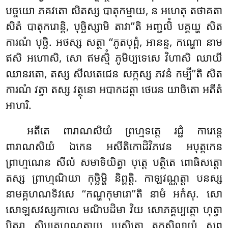
បច្ចយោ ភគវតោ សិតស្ស បាតុកម្មាយ, ន អហេតុ តថាគតា
សិតំ បាតុករោន្តិ, បុច្ឆិស្សាមិ តាវា’’តិ អញ្ជលិំ បគ្គយ្ហ សិត
ការណំ បុច្ឆិ. អថស្ស សត្ថា ‘‘ភូតបុព្ពំ, អានន្ទ, កណ្ហោ នាម
ឥសិ អហោសិ, សោ ឥមស្មិំ ភូមិប្បទេសេ វិហាសិ ឈាយី
ឈានរតោ, តស្ស សីលតេជេន សក្កស្ស ភវនំ កម្បី’’តិ សិត
ការណំ វត្វា តស្ស វត្ថុនោ អបាកដត្តា ថេរេន យាចិតោ អតីតំ
អាហរិ.
អតីតេ ពារាណសិយំ ព្រហ្មទត្តេ រជ្ជំ ការេន្តេ
ពារាណសិយំ ឯកេន អសីតិកោដិវិភវេន អបុត្តកេន
ព្រាហ្មណេន សីលំ សមាទិយិត្វា បុត្តេ បត្ថិតេ ពោធិសត្តោ
តស្ស ព្រាហ្មណិយា កុច្ឆិម្ហិ និព្ពត្តិ. កាឡវណ្ណត្តា បនស្ស
នាមគ្គហណទិវសេ ‘‘កណ្ហកុមារោ’’តិ នាមំ អកំសុ. សោ
សោឡសវស្សកាលេ មណិបដិមា វិយ សោភគ្គប្បត្តោ ហុត្វា
បិតរា សិប្បុគ្គហណត្ថាយ បេសិតោ តក្កសិលាយំ សព្ព