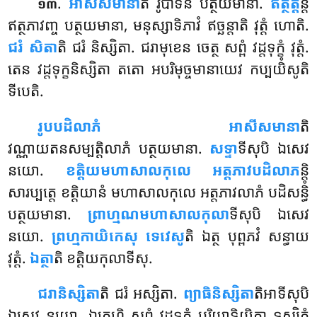
.
អាសីសមានា
តិ
រូបាទីនិ បត្ថយមានា.
ឥត្ថត្ត
ន្តិ
១៣
ឥត្ថភាវញ្ច បត្ថយមានា, មនុស្សាទិភាវំ ឥច្ឆន្តាតិ វុត្តំ ហោតិ.
ជរំ សិតា
តិ ជរំ និស្សិតា. ជរាមុខេន ចេត្ថ សព្ពំ វដ្ដទុក្ខំ វុត្តំ.
តេន វដ្ដទុក្ខនិស្សិតា តតោ អបរិមុច្ចមានាយេវ កប្បយិំសូតិ
ទីបេតិ.
រូបបដិលាភំ អាសីសមានា
តិ
វណ្ណាយតនសម្បត្តិលាភំ បត្ថយមានា.
សទ្ទា
ទីសុបិ ឯសេវ
នយោ.
ខត្តិយមហាសាលកុលេ អត្តភាវបដិលាភ
ន្តិ
សារប្បត្តេ ខត្តិយានំ មហាសាលកុលេ អត្តភាវលាភំ បដិសន្ធិំ
បត្ថយមានា.
ព្រាហ្មណមហាសាលកុលា
ទីសុបិ ឯសេវ
នយោ.
ព្រហ្មកាយិកេសុ ទេវេសូ
តិ ឯត្ថ បុព្ពភវំ សន្ធាយ
វុត្តំ.
ឯត្ថា
តិ ខត្តិយកុលាទីសុ.
ជរានិស្សិតា
តិ ជរំ អស្សិតា.
ព្យាធិនិស្សិតា
តិអាទីសុបិ
ឯសេវ នយោ. ឯតេហិ សព្ពំ វដ្ដទុក្ខំ បរិយាទិយិត្វា ទស្សិតំ