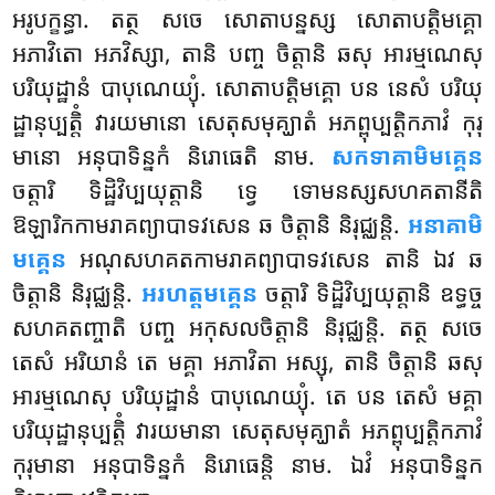
អរូបក្ខន្ធា. តត្ថ សចេ សោតាបន្នស្ស សោតាបត្តិមគ្គោ
អភាវិតោ អភវិស្សា, តានិ បញ្ច
ចិត្តានិ ឆសុ អារម្មណេសុ
បរិយុដ្ឋានំ បាបុណេយ្យុំ. សោតាបត្តិមគ្គោ បន នេសំ បរិយុ
ដ្ឋានុប្បត្តិំ វារយមានោ សេតុសមុគ្ឃាតំ អភព្ពុប្បត្តិកភាវំ កុរុ
មានោ អនុបាទិន្នកំ និរោធេតិ នាម.
សកទាគាមិមគ្គេន
ចត្តារិ ទិដ្ឋិវិប្បយុត្តានិ ទ្វេ ទោមនស្សសហគតានីតិ
ឱឡារិកកាមរាគព្យាបាទវសេន ឆ ចិត្តានិ និរុជ្ឈន្តិ.
អនាគាមិ
មគ្គេន
អណុសហគតកាមរាគព្យាបាទវសេន តានិ ឯវ ឆ
ចិត្តានិ និរុជ្ឈន្តិ.
អរហត្តមគ្គេន
ចត្តារិ ទិដ្ឋិវិប្បយុត្តានិ ឧទ្ធច្ច
សហគតញ្ចាតិ បញ្ច អកុសលចិត្តានិ និរុជ្ឈន្តិ. តត្ថ សចេ
តេសំ អរិយានំ តេ មគ្គា អភាវិតា អស្សុ, តានិ ចិត្តានិ ឆសុ
អារម្មណេសុ បរិយុដ្ឋានំ បាបុណេយ្យុំ. តេ បន តេសំ មគ្គា
បរិយុដ្ឋានុប្បត្តិំ វារយមានា សេតុសមុគ្ឃាតំ អភព្ពុប្បត្តិកភាវំ
កុរុមានា អនុបាទិន្នកំ និរោធេន្តិ នាម. ឯវំ អនុបាទិន្នក