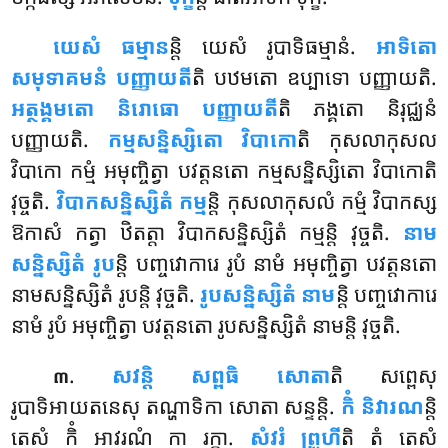
យេសំ ធម្មាន
ន្តិ យេសំ រូបាទិធម្មានំ.
អាទិតោ
សមុទាគមនំ បញ្ញាយតី
តិ បឋមតោ ឧប្បាទោ បញ្ញាយតិ.
អត្ថង្គមតោ និរោធោ បញ្ញាយតី
តិ ភង្គតោ និរុជ្ឈនំ
បញ្ញាយតិ.
កម្មសន្និស្សិតោ វិបាកោ
តិ កុសលាកុសល
វិបាកោ កម្មំ អមុញ្ចិត្វា បវត្តនតោ កម្មសន្និស្សិតោ វិបាកោតិ
វុច្ចតិ.
វិបាកសន្និស្សិតំ កម្ម
ន្តិ កុសលាកុសលំ កម្មំ វិបាកស្ស
ឱកាសំ កត្វា ឋិតត្តា វិបាកសន្និស្សិតំ កម្មន្តិ វុច្ចតិ.
នាម
សន្និស្សិតំ រូប
ន្តិ បញ្ចវោការេ រូបំ នាមំ អមុញ្ចិត្វា បវត្តនតោ
នាមសន្និស្សិតំ រូបន្តិ វុច្ចតិ.
រូបសន្និស្សិតំ នាម
ន្តិ បញ្ចវោការេ
នាមំ រូបំ អមុញ្ចិត្វា បវត្តនតោ រូបសន្និស្សិតំ នាមន្តិ វុច្ចតិ.
.
សវន្តិ សព្ពធិ សោតា
តិ សព្ពេសុ
៣
រូបាទិអាយតនេសុ តណ្ហាទិកា សោតា សន្ទន្តិ.
កិំ និវារណ
ន្តិ
តេសំ កិំ អាវរណំ កា រក្ខា.
សំវរំ ព្រូហី
តិ តំ តេសំ