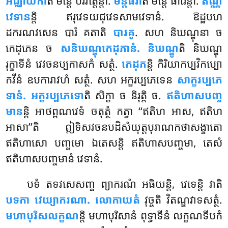
អជ្ឈាយកា
តិ មន្តេ បរិវត្តេន្តា.
មន្តធរា
តិ មន្តេ ធារេន្តា.
តិណ្ណំ
វេទាន
ន្តិ ឥរុវេទយជុវេទសាមវេទានំ. ឱដ្ឋបហ
ដករណវសេន បារំ គតាតិ
បារគូ
. សហ និឃណ្ឌុនា ច
កេដុភេន ច
សនិឃណ្ឌុកេដុភានំ. និឃណ្ឌូ
តិ និឃណ្ឌុ
រុក្ខាទីនំ វេវចនប្បកាសកំ សត្ថំ.
កេដុភ
ន្តិ កិរិយាកប្បវិកប្បោ
កវីនំ ឧបការាវហំ សត្ថំ
. សហ អក្ខរប្បភេទេន
សាក្ខរប្បភេ
ទានំ. អក្ខរប្បភេទោ
តិ សិក្ខា ច និរុត្តិ ច.
ឥតិហាសបញ្ច
មាន
ន្តិ អាថព្ពណវេទំ ចតុត្ថំ កត្វា ‘‘ឥតិហ អាស, ឥតិហ
អាសា’’តិ ឦទិសវចនបដិសំយុត្តបុរាណកថាសង្ខាតោ
ឥតិហាសោ បញ្ចមោ ឯតេសន្តិ ឥតិហាសបញ្ចមា, តេសំ
ឥតិហាសបញ្ចមានំ វេទានំ.
បទំ តទវសេសញ្ច ព្យាករណំ អធិយន្តិ, វេទេន្តិ វាតិ
បទកា វេយ្យាករណា. លោកាយតំ
វុច្ចតិ វិតណ្ឌវាទសត្ថំ.
មហាបុរិសលក្ខណ
ន្តិ មហាបុរិសានំ ពុទ្ធាទីនំ លក្ខណទីបកំ