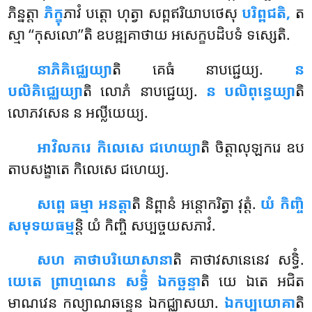
ភិន្នត្តា
ភិក្ខុ
ភាវំ បត្តោ ហុត្វា សព្ពឥរិយាបថេសុ
បរិព្ពជតិ,
ត
ស្មា ‘‘កុសលោ’’តិ ឧបឌ្ឍគាថាយ អសេក្ខបដិបទំ ទស្សេតិ.
នាភិគិជ្ឈេយ្យា
តិ
គេធំ នាបជ្ជេយ្យ.
ន
បលិគិជ្ឈេយ្យា
តិ លោភំ នាបជ្ជេយ្យ.
ន បលិពុន្ធេយ្យា
តិ
លោភវសេន ន អល្លីយេយ្យ.
អាវិលករេ កិលេសេ ជហេយ្យា
តិ ចិត្តាលុឡករេ ឧប
តាបសង្ខាតេ កិលេសេ ជហេយ្យ.
សព្ពេ ធម្មា អនត្តា
តិ និព្ពានំ អន្តោករិត្វា វុត្តំ.
យំ កិញ្ចិ
សមុទយធម្ម
ន្តិ យំ កិញ្ចិ សប្បច្ចយសភាវំ.
សហ គាថាបរិយោសានា
តិ គាថាវសានេនេវ សទ្ធិំ.
យេតេ ព្រាហ្មណេន សទ្ធិំ ឯកច្ឆន្ទា
តិ យេ ឯតេ
អជិត
មាណវេន កល្យាណឆន្ទេន ឯកជ្ឈាសយា.
ឯកប្បយោគា
តិ