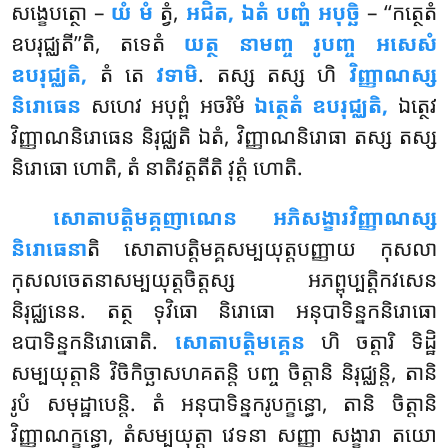
សង្ខេបត្ថោ –
យំ មំ
ត្វំ,
អជិត, ឯតំ បញ្ហំ អបុច្ឆិ
– ‘‘កត្ថេតំ
ឧបរុជ្ឈតី’’តិ, តទេតំ
យត្ថ នាមញ្ច រូបញ្ច អសេសំ
ឧបរុជ្ឈតិ,
តំ តេ
វទាមិ
. តស្ស តស្ស ហិ
វិញ្ញាណស្ស
និរោធេន
សហេវ អបុព្ពំ អចរិមំ
ឯត្ថេតំ ឧបរុជ្ឈតិ,
ឯត្ថេវ
វិញ្ញាណនិរោធេន និរុជ្ឈតិ ឯតំ, វិញ្ញាណនិរោធា តស្ស តស្ស
និរោធោ ហោតិ, តំ នាតិវត្តតីតិ វុត្តំ ហោតិ.
សោតាបត្តិមគ្គញាណេន អភិសង្ខារវិញ្ញាណស្ស
និរោធេនា
តិ សោតាបត្តិមគ្គសម្បយុត្តបញ្ញាយ កុសលា
កុសលចេតនាសម្បយុត្តចិត្តស្ស អភព្ពុប្បត្តិកវសេន
និរុជ្ឈនេន. តត្ថ ទុវិធោ និរោធោ អនុបាទិន្នកនិរោធោ
ឧបាទិន្នកនិរោធោតិ.
សោតាបត្តិមគ្គេន
ហិ ចត្តារិ ទិដ្ឋិ
សម្បយុត្តានិ វិចិកិច្ឆាសហគតន្តិ បញ្ច ចិត្តានិ និរុជ្ឈន្តិ, តានិ
រូបំ សមុដ្ឋាបេន្តិ
. តំ អនុបាទិន្នករូបក្ខន្ធោ
, តានិ ចិត្តានិ
វិញ្ញាណក្ខន្ធោ, តំសម្បយុត្តា វេទនា សញ្ញា សង្ខារា តយោ