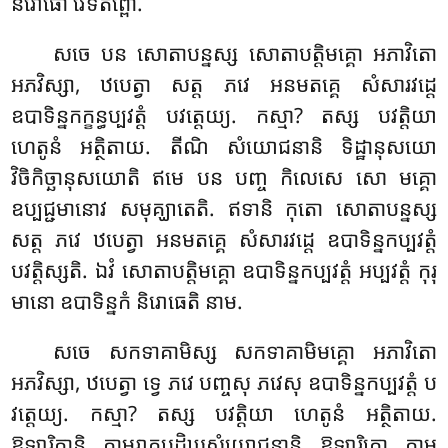
និរោធោ វេទិតព្ពោ.
សចេ បន សោតាបន្នស្ស សោតាបត្តិមគ្គោ អភាវិតោ
អភវិស្សា, ឋបេត្វា សត្ត ភវេ អនមតគ្គេ សំសារវដ្ដេ
ឧបាទិន្នកក្ខន្ធប្បវត្តំ បវត្តេយ្យ. កស្មា? តស្ស បវត្តិយា
ហេតូនំ អត្ថិតាយ. តីណិ សំយោជនានិ ទិដ្ឋានុសយោ
វិចិកិច្ឆានុសយោតិ ឥមេ បន បញ្ច កិលេសេ សោ មគ្គោ
ឧប្បជ្ជមានោវ សមុគ្ឃាតេតិ. ឥទានិ កុតោ សោតាបន្នស្ស
សត្ត ភវេ ឋបេត្វា អនមតគ្គេ សំសារវដ្ដេ ឧបាទិន្នកប្បវត្តំ
បវត្តិស្សតិ. ឯវំ សោតាបត្តិមគ្គោ ឧបាទិន្នកប្បវត្តំ អប្បវត្តំ កុរុ
មានោ ឧបាទិន្នកំ និរោធេតិ នាម.
សចេ សកទាគាមិស្ស សកទាគាមិមគ្គោ អភាវិតោ
អភវិស្សា, ឋបេត្វា ទ្វេ ភវេ បញ្ចសុ ភវេសុ ឧបាទិន្នកប្បវត្តំ ប
វត្តេយ្យ. កស្មា? តស្ស បវត្តិយា ហេតូនំ អត្ថិតាយ.
ឱឡារិកានិ កាមរាគបដិឃសំយោជនានិ ឱឡារិកោ កាម