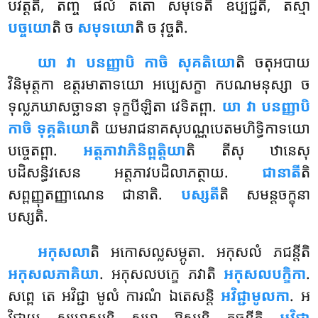
បវត្តតិ, តញ្ច ផលំ តតោ សមុទេតិ ឧប្បជ្ជតិ, តស្មា
បច្ចយោ
តិ ច
សមុទយោ
តិ ច វុច្ចតិ.
យា វា បនញ្ញាបិ កាចិ សុគតិយោ
តិ ចតុអបាយ
វិនិមុត្តកា ឧត្តរមាតាទយោ អប្បេសក្ខា កបណមនុស្សា ច
ទុល្លភឃាសច្ឆាទនា ទុក្ខបីឡិតា វេទិតព្ពា.
យា វា បនញ្ញាបិ
កាចិ ទុគ្គតិយោ
តិ យមរាជនាគសុបណ្ណបេតមហិទ្ធិកាទយោ
បច្ចេតព្ពា.
អត្តភាវាភិនិព្ពត្តិយា
តិ តីសុ ឋានេសុ
បដិសន្ធិវសេន អត្តភាវបដិលាភត្ថាយ.
ជានាតី
តិ
សព្ពញ្ញុតញ្ញាណេន ជានាតិ.
បស្សតី
តិ សមន្តចក្ខុនា
បស្សតិ.
អកុសលា
តិ អកោសល្លសម្ភូតា. អកុសលំ ភជន្តីតិ
អកុសលភាគិយា
. អកុសលបក្ខេ ភវាតិ
អកុសលបក្ខិកា
.
សព្ពេ តេ អវិជ្ជា មូលំ ការណំ ឯតេសន្តិ
អវិជ្ជាមូលកា
. អ
វិជ្ជាយ សមោសរន្តិ សម្មា ឱសរន្តិ គច្ឆន្តីតិ
អវិជ្ជា