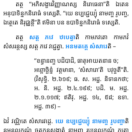
តត្ថ ‘‘អភិសង្ខារវិញ្ញាណស្ស និរោធេនា’’តិ ឯតេន
អនុបាទិន្នកនិរោធំ ទស្សេតិ. ‘‘យេ ឧប្បជ្ជេយ្យុំ នាមញ្ច រូបញ្ច,
ឯត្ថេតេ និរុជ្ឈន្តី’’តិ ឥមិនា បន ឧបាទិន្នកនិរោធំ ទស្សេតិ.
តត្ថ
សត្ត ភវេ ឋបេត្វា
តិ កាមភវតោ កាមភវំ
សំសរន្តស្ស សត្ត ភវេ វជ្ជេត្វា.
អនមតគ្គេ សំសារេ
តិ –
‘‘ខន្ធានញ្ច បដិបាដិ, ធាតុអាយតនាន ច;
អព្ពោច្ឆិន្នំ វត្តមានា, ‘សំសារោ’តិ បវុច្ចតី’’តិ.
(វិសុទ្ធិ. ២.៦១៩; ធ. ស. អដ្ឋ. និទានកថា;
អ. និ. អដ្ឋ. ២.៤.១៩៩; បដិ. ម. អដ្ឋ.
២.១.១១៧; ឥតិវុ. អដ្ឋ. ១៤, ៥៨; ឧទា.
អដ្ឋ. ៣៩) –
ឯវំ
វណ្ណិតេ សំសារវដ្ដេ.
យេ ឧប្បជ្ជេយ្យុំ នាមញ្ច រូបញ្ចា
តិ
នមនលក្ខណំ ចតុក្ខន្ធសង្ខាតំ នាមញ្ច រុប្បនលក្ខណំ ភូតោ