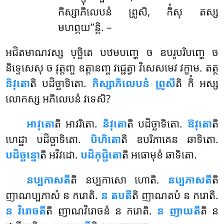
កិស្សាភិលេបនំ ព្រូសិ, កិំសុ តស្ស
មហព្ភយ’’ន្តិ. –
អជិតមាណវស្ស បុច្ឆិតេ បឋមបញ្ហេ ច ឧបរូបរិបញ្ហេ ច
និទ្ទេសេសុ ច វុត្តញ្ច ឧត្តានញ្ច វជ្ជេត្វា វិសេសមេវ វក្ខាម. តត្ថ
និវុតោ
តិ បដិច្ឆាទិតោ.
កិស្សាភិលេបនំ ព្រូសី
តិ កិំ អស្ស
លោកស្ស អភិលេបនំ វទេសិ?
អាវុតោ
តិ
អាវរិតោ.
និវុតោ
តិ បដិច្ឆាទិតោ.
ឱវុតោ
តិ
ហេដ្ឋា បដិច្ឆាទិតោ.
បិហិតោ
តិ ឧបរិភាគេន ឆាទិតោ.
បដិច្ឆន្នោ
តិ អវិវដោ.
បដិកុជ្ជិតោ
តិ អធោមុខំ ឆាទិតោ.
នប្បកាសតី
តិ នប្បកាសោ ហោតិ.
នប្បភាសតី
តិ
ញាណប្បភាសំ ន ករោតិ.
ន តបតី
តិ ញាណតបំ ន ករោតិ.
ន វិរោចតី
តិ ញាណវិរោចនំ ន ករោតិ.
ន ញាយតី
តិ ន