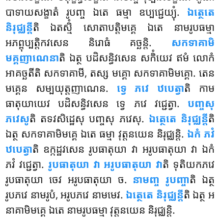
បាទាយសង្ខាតំ រូបញ្ច ឯតេ ធម្មា ឧប្បជ្ជេយ្យុំ.
ឯត្ថេតេ
និរុជ្ឈន្តី
តិ ឯតស្មិំ សោតាបត្តិមគ្គេ ឯតេ
នាមរូបធម្មា
អភព្ពុប្បត្តិកវសេន និរោធំ គច្ឆន្តិ.
សកទាគាមិ
មគ្គញាណេនា
តិ ឯត្ថ បដិសន្ធិវសេន សកិំយេវ ឥមំ លោកំ
អាគច្ឆតីតិ សកទាគាមី
, តស្ស មគ្គោ សកទាគាមិមគ្គោ. តេន
មគ្គេន សម្បយុត្តញាណេន.
ទ្វេ ភវេ ឋបេត្វា
តិ កាម
ធាតុយាយេវ បដិសន្ធិវសេន ទ្វេ ភវេ វជ្ជេត្វា.
បញ្ចសុ
ភវេសូ
តិ តទវសិដ្ឋេសុ បញ្ចសុ ភវេសុ.
ឯត្ថេតេ និរុជ្ឈន្តី
តិ
ឯត្ថ សកទាគាមិមគ្គេ ឯតេ ធម្មា វុត្តនយេន និរុជ្ឈន្តិ.
ឯកំ ភវំ
ឋបេត្វា
តិ ឧក្កដ្ឋវសេន រូបធាតុយា វា អរូបធាតុយា វា ឯកំ
ភវំ វជ្ជេត្វា.
រូបធាតុយា វា អរូបធាតុយា វា
តិ ទុតិយកភវេ
រូបធាតុយា ចេវ អរូបធាតុយា ច.
នាមញ្ច រូបញ្ចា
តិ ឯត្ថ
រូបភវេ នាមរូបំ, អរូបភវេ នាមមេវ.
ឯត្ថេតេ និរុជ្ឈន្តី
តិ ឯត្ថ អ
នាគាមិមគ្គេ ឯតេ នាមរូបធម្មា វុត្តនយេន និរុជ្ឈន្តិ.