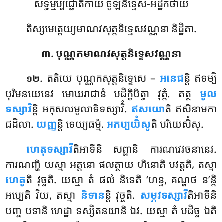
សទ្ធម្មប្បជ្ជោតិកាយ ចូឡនិទ្ទេស-អដ្ឋកថាយ
តិស្សមេត្តេយ្យមាណវសុត្តនិទ្ទេសវណ្ណនា និដ្ឋិតា.
៣. បុណ្ណកមាណវសុត្តនិទ្ទេសវណ្ណនា
. តតិយេ
បុណ្ណកសុត្តនិទ្ទេសេ –
អនេជ
ន្តិ ឥទម្បិ
១២
បុរិមនយេនេវ មោឃរាជានំ បដិក្ខិបិត្វា វុត្តំ. តត្ថ
មូល
ទស្សាវិ
ន្តិ អកុសលមូលាទិទស្សាវិំ.
ឥសយោ
តិ ឥសិនាមកា
ជដិលា.
យញ្ញ
ន្តិ ទេយ្យធម្មំ.
អកប្បយិំសូ
តិ បរិយេសិំសុ.
ហេតុទស្សាវី
តិអាទីនិ សព្ពានិ ការណវេវចនានេវ.
ការណញ្ហិ យស្មា អត្តនោ ផលត្ថាយ ហិនោតិ បវត្តតិ, តស្មា
ហេតូ
តិ វុច្ចតិ. យស្មា តំ ផលំ និទេតិ ‘ហន្ទ, គណ្ហថ ន’ន្តិ
អប្បេតិ វិយ, តស្មា
និទាន
ន្តិ វុច្ចតិ.
សម្ភវទស្សាវី
តិអាទីនិ
បញ្ច បទានិ ហេដ្ឋា ទស្សិតនយានិ ឯវ. យស្មា តំ បដិច្ច ឯតិ