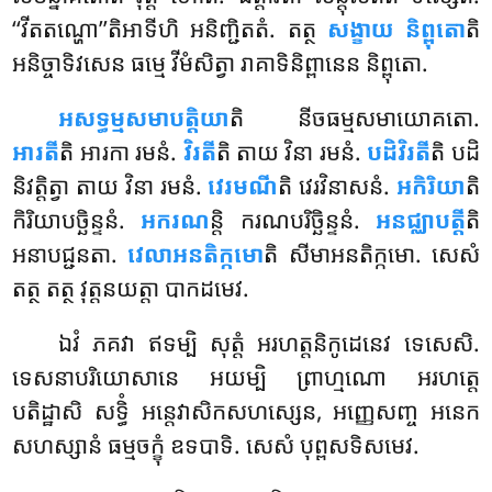
‘‘វីតតណ្ហោ’’តិអាទីហិ អនិញ្ជិតតំ. តត្ថ
សង្ខាយ និព្ពុតោ
តិ
អនិច្ចាទិវសេន ធម្មេ វីមំសិត្វា រាគាទិនិព្ពានេន និព្ពុតោ.
អសទ្ធម្មសមាបត្តិយា
តិ
នីចធម្មសមាយោគតោ.
អារតី
តិ អារកា រមនំ.
វិរតី
តិ តាយ វិនា រមនំ.
បដិវិរតី
តិ បដិ
និវត្តិត្វា តាយ វិនា រមនំ.
វេរមណី
តិ វេរវិនាសនំ.
អកិរិយា
តិ
កិរិយាបច្ឆិន្ទនំ.
អករណ
ន្តិ ករណបរិច្ឆិន្ទនំ.
អនជ្ឈាបត្តី
តិ
អនាបជ្ជនតា.
វេលាអនតិក្កមោ
តិ សីមាអនតិក្កមោ. សេសំ
តត្ថ តត្ថ វុត្តនយត្តា បាកដមេវ.
ឯវំ ភគវា ឥទម្បិ សុត្តំ អរហត្តនិកូដេនេវ ទេសេសិ.
ទេសនាបរិយោសានេ អយម្បិ ព្រាហ្មណោ អរហត្តេ
បតិដ្ឋាសិ សទ្ធិំ អន្តេវាសិកសហស្សេន, អញ្ញេសញ្ច អនេក
សហស្សានំ ធម្មចក្ខុំ ឧទបាទិ. សេសំ បុព្ពសទិសមេវ.