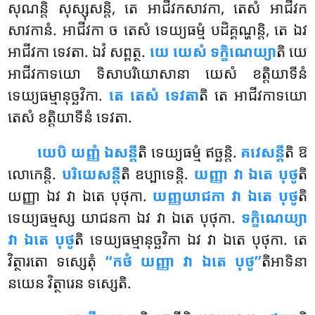
សុណន្តិ សុស្សុសន្តិ, តេ អាជីវកសាវកា, តេសំ អាជីវក
សាវកានំ. អាជីវកា ច តេសំ ទេយ្យធម្មំ បដិគ្គណ្ហន្តិ, តេ ឯវ
អាជីវកា ទេវតា. ឯវំ សព្ពត្ថ.
យេ យេសំ ទក្ខិណេយ្យា
តិ យេ
អាជីវកាទយោ ទិសាបរិយោសានា យេសំ ខត្តិយាទីនំ
ទេយ្យធម្មានុច្ឆវិកា.
តេ តេសំ ទេវតា
តិ តេ អាជីវកាទយោ
តេសំ ខត្តិយាទីនំ ទេវតា.
យេបិ យញ្ញំ ឯសន្តី
តិ ទេយ្យធម្មំ ឥច្ឆន្តិ.
គវេសន្តី
តិ ឱ
លោកេន្តិ.
បរិយេសន្តី
តិ ឧប្បាទេន្តិ.
យញ្ញា វា ឯតេ បុថូ
តិ
យញ្ញា ឯវ វា ឯតេ បុថុកា.
យញ្ញយាជកា វា ឯតេ បុថូ
តិ
ទេយ្យធម្មស្ស យាជនកា ឯវ វា ឯតេ បុថុកា.
ទក្ខិណេយ្យា
វា ឯតេ បុថូ
តិ ទេយ្យធម្មានុច្ឆវិកា ឯវ វា ឯតេ បុថុកា. តេ
វិត្ថារតោ ទស្សេតុំ
‘‘កថំ យញ្ញា វា ឯតេ បុថូ’’
តិអាទិនា
នយេន វិត្ថារេន ទស្សេតិ.