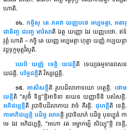
ហោតិ.
.
កច្ចិសុ តេ ភគវា យញ្ញបថេ អប្បមត្តា, អតារុ
១៤
ជាតិញ្ច ជរញ្ច មារិសា
តិ ឯត្ថ យញ្ញោ ឯវ យញ្ញបថោ. ឥទំ
វុត្តំ ហោតិ – កច្ចិ តេ យញ្ញេ អប្បមត្តា ហុត្វា យញ្ញំ កប្បយន្តា
វដ្ដទុក្ខមុត្តរិំសូតិ.
យេបិ
យញ្ញំ ទេន្តិ យជន្តី
តិ ទេយ្យធម្មទានវសេន
យជន្តិ.
បរិច្ចជន្តី
តិ វិស្សជ្ជេន្តិ.
.
អាសីសន្តី
តិ រូបបដិលាភាទយោ បត្ថេន្តិ.
ថោម
១៥
យន្តី
តិ ‘‘សុចិំ ទិន្ន’’ន្តិអាទិនា នយេន យញ្ញាទីនិ បសំសន្តិ.
អភិជប្បន្តី
តិ រូបាទិបដិលាភាយ វាចំ គីរន្តិ.
ជុហន្តី
តិ ទេន្តិ.
កាមាភិជប្បន្តិ បដិច្ច លាភ
ន្តិ រូបាទិលាភំ បដិច្ច បុនប្បុនំ កា
មេ ឯវ អភិជប្បន្តិ, ‘‘អហោ វត អម្ហាកម្បិ សិយ្យុ’’ន្តិ វទន្តិ,