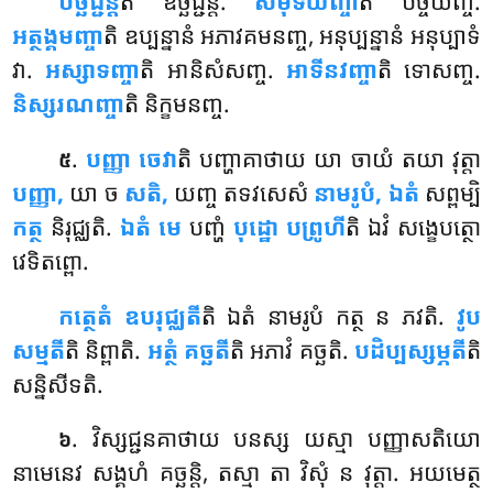
បច្ឆិជ្ជន្តី
តិ ឧច្ឆិជ្ជន្តិ.
សមុទយញ្ចា
តិ បច្ចយញ្ច.
អត្ថង្គមញ្ចា
តិ ឧប្បន្នានំ អភាវគមនញ្ច, អនុប្បន្នានំ អនុប្បាទំ
វា.
អស្សាទញ្ចា
តិ អានិសំសញ្ច.
អាទីនវញ្ចា
តិ ទោសញ្ច.
និស្សរណញ្ចា
តិ និក្ខមនញ្ច.
.
បញ្ញា ចេវា
តិ បញ្ហាគាថាយ យា ចាយំ តយា វុត្តា
៥
បញ្ញា,
យា ច
សតិ,
យញ្ច តទវសេសំ
នាមរូបំ, ឯតំ
សព្ពម្បិ
កត្ថ
និរុជ្ឈតិ.
ឯតំ មេ
បញ្ហំ
បុដ្ឋោ បព្រូហី
តិ ឯវំ សង្ខេបត្ថោ
វេទិតព្ពោ.
កត្ថេតំ ឧបរុជ្ឈតី
តិ ឯតំ នាមរូបំ កត្ថ ន ភវតិ.
វូប
សម្មតី
តិ និព្ពាតិ.
អត្ថំ គច្ឆតី
តិ អភាវំ គច្ឆតិ.
បដិប្បស្សម្ភតី
តិ
សន្និសីទតិ.
. វិស្សជ្ជនគាថាយ បនស្ស យស្មា បញ្ញាសតិយោ
៦
នាមេនេវ សង្គហំ គច្ឆន្តិ, តស្មា តា វិសុំ ន វុត្តា. អយមេត្ថ