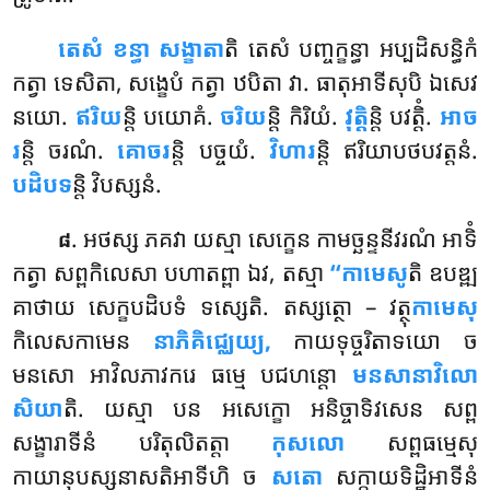
តេសំ ខន្ធា សង្ខាតា
តិ តេសំ បញ្ចក្ខន្ធា អប្បដិសន្ធិកំ
កត្វា ទេសិតា, សង្ខេបំ កត្វា ឋបិតា វា. ធាតុអាទីសុបិ ឯសេវ
នយោ.
ឥរិយ
ន្តិ បយោគំ.
ចរិយ
ន្តិ កិរិយំ.
វុត្តិ
ន្តិ បវត្តិំ.
អាច
រ
ន្តិ ចរណំ.
គោចរ
ន្តិ បច្ចយំ.
វិហារ
ន្តិ ឥរិយាបថបវត្តនំ.
បដិបទ
ន្តិ វិបស្សនំ.
. អថស្ស ភគវា យស្មា សេក្ខេន កាមច្ឆន្ទនីវរណំ អាទិំ
៨
កត្វា សព្ពកិលេសា បហាតព្ពា ឯវ, តស្មា
‘‘កាមេសូ
តិ
ឧបឌ្ឍ
គាថាយ សេក្ខបដិបទំ ទស្សេតិ. តស្សត្ថោ – វត្ថុ
កាមេសុ
កិលេសកាមេន
នាភិគិជ្ឈេយ្យ,
កាយទុច្ចរិតាទយោ ច
មនសោ អាវិលភាវករេ ធម្មេ បជហន្តោ
មនសានាវិលោ
សិយា
តិ. យស្មា បន អសេក្ខោ អនិច្ចាទិវសេន សព្ព
សង្ខារាទីនំ បរិតុលិតត្តា
កុសលោ
សព្ពធម្មេសុ
កាយានុបស្សនាសតិអាទីហិ ច
សតោ
សក្កាយទិដ្ឋិអាទីនំ