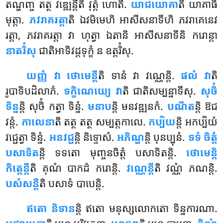
តណ្ហញ្ច តត្ថ វឌ្ឍេន្តីតិ វុត្តំ ហោតិ.
យាជយោគា
តិ យាគាធិ
មុត្តា.
ភវរាគរត្តា
តិ ឯវមិមេហិ អាសីសនាទីហិ ភវរាគេនេវ
រត្តា, ភវរាគរត្តា វា ហុត្វា ឯតានិ អាសីសនាទីនិ ករោន្តា
នាតរិំសុ
ជាតិអាទិវដ្ដទុក្ខំ ន ឧត្តរិំសុ.
យញ្ញំ វា ថោមេន្តី
តិ ទានំ វា វណ្ណេន្តិ.
ផលំ វា
តិ
រូបាទិបដិលាភំ.
ទក្ខិណេយ្យេ វា
តិ ជាតិសម្បន្នាទីសុ.
សុចិំ
ទិន្ន
ន្តិ សុចិំ កត្វា ទិន្នំ.
មនាប
ន្តិ មនវឌ្ឍនកំ.
បណីត
ន្តិ ឱជ
វន្តំ.
កាលេនា
តិ តត្ថ តត្ថ សម្បត្តកាលេ
.
កប្បិយ
ន្តិ អកប្បិយំ
វជ្ជេត្វា ទិន្នំ.
អនវជ្ជ
ន្តិ និទ្ទោសំ.
អភិណ្ហ
ន្តិ បុនប្បុនំ.
ទទំ ចិត្តំ
បសាទិត
ន្តិ ទទតោ មុញ្ចនចិត្តំ បសាទិតន្តិ.
ថោមេន្តិ
កិត្តេន្តី
តិ គុណំ បាកដំ ករោន្តិ.
វណ្ណេន្តី
តិ វណ្ណំ ភណន្តិ.
បសំសន្តី
តិ បសាទំ បាបេន្តិ.
ឥតោ និទាន
ន្តិ ឥតោ មនុស្សលោកតោ ទិន្នការណា.