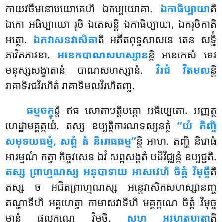
កាយវចីមនោបយោគេហិ ឯកប្បយោគា.
ឯកាធិប្បាយា
តិ
ឯកោ អធិប្បាយោ រុចិ ឯតេសន្តិ ឯកាធិប្បាយា, ឯករុចិកាតិ
អត្ថោ.
ឯកវាសនវាសិតា
តិ អតីតពុទ្ធសាសនេ តេន សទ្ធិំ
ភាវិតភាវនា.
អនេកបាណសហស្សាន
ន្តិ អនេកេសំ ទេវ
មនុស្សសង្ខាតានំ បាណសហស្សានំ.
វិរជំ វីតមល
ន្តិ
រាគាទិរជវិរហិតំ រាគាទិមលវិរហិតញ្ច.
ធម្មចក្ខុ
ន្តិ ឥធ សោតាបត្តិមគ្គោ អធិប្បេតោ. អញ្ញត្ថ
ហេដ្ឋាមគ្គត្តយំ. តស្ស ឧប្បត្តិការណទស្សនត្ថំ
‘‘យំ កិញ្ចិ
សមុទយធម្មំ, សព្ពំ តំ និរោធធម្ម’’
ន្តិ អាហ. តញ្ហិ និរោធំ
អារម្មណំ កត្វា កិច្ចវសេន ឯវំ សព្ពសង្ខតំ បដិវិជ្ឈន្តំ ឧប្បជ្ជតិ.
តស្ស ព្រាហ្មណស្ស អនុបាទាយ អាសវេហិ ចិត្តំ វិមុច្ចី
តិ
តស្ស ច អជិតព្រាហ្មណស្ស អន្តេវាសិកសហស្សានញ្ច
តណ្ហាទីហិ អគ្គហេត្វា កាមាសវាទីហិ មគ្គក្ខណេ ចិត្តំ វិមុច្ច
មានំ ផលក្ខណេ វិមុច្ចិ.
សហ អរហត្តប្បត្តា
តិ