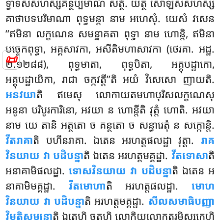
ទ្វាទសសហស្សគន្ថប្បមាណំ សត្ថំ. យត្ថ សោឡសសហស្ស
គាថាបទបរិមាណា ពុទ្ធមន្តា នាម អហេសុំ. យេសំ វសេន
‘‘ឥមិនា លក្ខណេន សមន្នាគតា ពុទ្ធា នាម ហោន្តិ, ឥមិនា
បច្ចេកពុទ្ធា, អគ្គសាវកា
, អសីតិមហាសាវកា (ថេរគា. អដ្ឋ.
📜
២.១២៨៨), ពុទ្ធមាតា, ពុទ្ធបិតា, អគ្គុបដ្ឋាកោ,
អគ្គុបដ្ឋាយិកា, រាជា ចក្កវត្តី’’តិ អយំ វិសេសោ ញាយតិ.
អនវយា
តិ ឥមេសុ លោកាយតមហាបុរិសលក្ខណេសុ
អនូនា បរិបូរការិនោ, អវយា ន ហោន្តីតិ វុត្តំ ហោតិ. អវយា
នាម យេ តានិ អត្ថតោ ច គន្ថតោ ច សន្ធារេតុំ ន សក្កោន្តិ.
វីតរាគា
តិ បហីនរាគា. ឯតេន អរហត្តផលដ្ឋា វុត្តា.
រាគ
វិនយាយ វា បដិបន្នា
តិ ឯតេន អរហត្តមគ្គដ្ឋា.
វីតទោសា
តិ
អនាគាមិផលដ្ឋា.
ទោសវិនយាយ វា បដិបន្នា
តិ ឯតេន អ
នាគាមិមគ្គដ្ឋា.
វីតមោហា
តិ អរហត្តផលដ្ឋា.
មោហ
វិនយាយ វា បដិបន្នា
តិ អរហត្តមគ្គដ្ឋា.
សីលសមាធិបញ្ញា
វិមុត្តិសម្បន្នា
តិ
ឯតេហិ ចតូហិ លោកិយលោកុត្តរមិស្សកេហិ