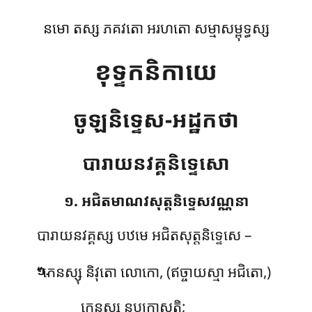
នមោ តស្ស ភគវតោ អរហតោ សម្មាសម្ពុទ្ធស្ស
ខុទ្ទកនិកាយេ
ចូឡនិទ្ទេស-អដ្ឋកថា
បារាយនវគ្គនិទ្ទេសោ
១. អជិតមាណវសុត្តនិទ្ទេសវណ្ណនា
បារាយនវគ្គស្ស
បឋមេ អជិតសុត្តនិទ្ទេសេ –
.
‘‘កេនស្សុ និវុតោ លោកោ, (ឥច្ចាយស្មា អជិតោ,)
១
កេនស្សុ នប្បកាសតិ;