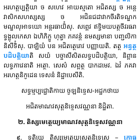
អរហត្តប្បត្តិយា ច សហេវ អាយស្មតោ អជិតស្ស ច អន្តេ
វាសិកសហស្សស្ស ច អជិនជដាវាកចីរតិទណ្ឌក
មណ្ឌលុអាទយោ
អន្តរធាយិំសុ. សព្ពេវ ឥទ្ធិមយបត្តចីវរធរា
ទ្វង្គុលកេសា ឯហិភិក្ខូ ហុត្វា ភគវន្តំ នមស្សមានា បញ្ជលិកា
និសីទិំសុ. បាឡិយំ បន អជិតត្ថេរោវ បញ្ញាយតិ. តត្ថ
អន្វត្ថ
បដិបត្តិយា
តិ សយំ បច្ចាសីសិតលទ្ធបដិបត្តិយា, និព្ពាន
លទ្ធភាវេនាតិ អត្ថោ. សេសំ សព្ពត្ថ បាកដមេវ. ឯវំ ភគវា
អរហត្តនិកូដេន ទេសនំ និដ្ឋាបេសីតិ.
សទ្ធម្មប្បជ្ជោតិកាយ ចូឡនិទ្ទេស-អដ្ឋកថាយ
អជិតមាណវសុត្តនិទ្ទេសវណ្ណនា និដ្ឋិតា.
២. តិស្សមេត្តេយ្យមាណវសុត្តនិទ្ទេសវណ្ណនា
. ទុតិយេ
តិស្សមេត្តេយ្យសុត្តនិទ្ទេសេ –
កោធ
៩