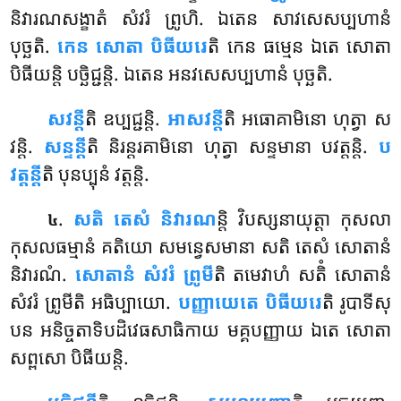
និវារណសង្ខាតំ សំវរំ ព្រូហិ. ឯតេន សាវសេសប្បហានំ
បុច្ឆតិ.
កេន សោតា បិធីយរេ
តិ កេន ធម្មេន ឯតេ សោតា
បិធីយន្តិ បច្ឆិជ្ជន្តិ. ឯតេន អនវសេសប្បហានំ បុច្ឆតិ.
សវន្តី
តិ
ឧប្បជ្ជន្តិ.
អាសវន្តី
តិ អធោគាមិនោ ហុត្វា ស
វន្តិ.
សន្ទន្តី
តិ និរន្តរគាមិនោ ហុត្វា សន្ទមានា បវត្តន្តិ.
ប
វត្តន្តី
តិ បុនប្បុនំ វត្តន្តិ.
.
សតិ
តេសំ និវារណ
ន្តិ វិបស្សនាយុត្តា កុសលា
៤
កុសលធម្មានំ គតិយោ សមន្វេសមានា សតិ តេសំ សោតានំ
និវារណំ
.
សោតានំ សំវរំ ព្រូមី
តិ តមេវាហំ សតិំ សោតានំ
សំវរំ ព្រូមីតិ អធិប្បាយោ.
បញ្ញាយេតេ បិធីយរេ
តិ រូបាទីសុ
បន អនិច្ចតាទិបដិវេធសាធិកាយ មគ្គបញ្ញាយ ឯតេ សោតា
សព្ពសោ បិធីយន្តិ.