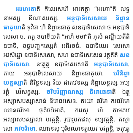
អរហតោ
តិ កិលេសេហិ អារកត្តា ‘‘អរហា’’តិ លទ្ធ
នាមស្ស ខីណាសវស្ស.
អនុបាទិសេសាយ និព្ពាន
ធាតុយា
តិ ទុវិធា ហិ និព្ពានធាតុ សឧបាទិសេសា ច អនុបាទិ
សេសា ច. តត្ថ ឧបាទីយតិ ‘‘អហំ មមា’’តិ ភុសំ គណ្ហីយតីតិ
ឧបាទិ, ខន្ធបញ្ចកស្សេតំ អធិវចនំ. ឧបាទិយេវ សេសោ
អវសិដ្ឋោ ឧបាទិសេសោ, សហ ឧបាទិសេសេន វត្តតីតិ
សឧ
បាទិសេសា
. នត្ថេត្ថ ឧបាទិសេសោតិ
អនុបាទិសេសា
.
តាយ អនុបាទិសេសាយ និព្ពានធាតុយា.
បរិនិព្ពា
យន្តស្សា
តិ និរិន្ធនស្ស វិយ ជាតវេទស្ស និព្ពាយន្តស្ស អប្ប
វត្តំ បវិសន្តស្ស.
ចរិមវិញ្ញាណស្ស និរោធេនា
តិ ឯត្ថ
អស្សាសបស្សាសានំ និរោធវសេន. តយោ ចរិមា ភវចរិមោ
ឈានចរិមោ ចុតិចរិមោតិ. ភវេសុ ហិ កាមភវេ
អស្សាសបស្សាសា បវត្តន្តិ, រូបារូបភវេសុ នប្បវត្តន្តិ. តស្មា
សោ
ភវចរិមោ
. ឈានេសុ បុរិមឈានត្តយេវ បវត្តន្តិ, ចតុត្ថេ