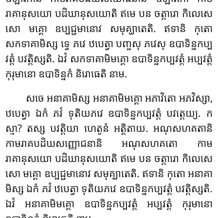
រាគានុសយោ បដិឃានុសយោតិ ឥមេ បន ចត្តារោ កិលេសេ
សោ មគ្គោ ឧប្បជ្ជមានោវ សមុគ្ឃាតេតិ. ឥទានិ កុតោ
សកទាគាមិស្ស ទ្វេ ភវេ ឋបេត្វា បញ្ចសុ ភវេសុ ឧបាទិន្នកប្ប
វត្តំ បវត្តិស្សតិ
. ឯវំ សកទាគាមិមគ្គោ ឧបាទិន្នកប្បវត្តំ អប្បវត្តំ
កុរុមានោ ឧបាទិន្នកំ និរោធេតិ នាម.
សចេ អនាគាមិស្ស អនាគាមិមគ្គោ អភាវិតោ អភវិស្សា,
ឋបេត្វា ឯកំ ភវំ ទុតិយភវេ ឧបាទិន្នកប្បវត្តំ បវត្តេយ្យ. ក
ស្មា? តស្ស
បវត្តិយា ហេតូនំ អត្ថិតាយ. អណុសហគតានិ
កាមរាគបដិឃសញ្ញោជនានិ អណុសហគតោ កាម
រាគានុសយោ បដិឃានុសយោតិ ឥមេ បន ចត្តារោ កិលេសេ
សោ មគ្គោ ឧប្បជ្ជមានោវ សមុគ្ឃាតេតិ. ឥទានិ កុតោ អនាគា
មិស្ស ឯកំ
ភវំ ឋបេត្វា ទុតិយភវេ ឧបាទិន្នកប្បវត្តំ បវត្តិស្សតិ.
ឯវំ អនាគាមិមគ្គោ ឧបាទិន្នកប្បវត្តំ អប្បវត្តំ កុរុមានោ