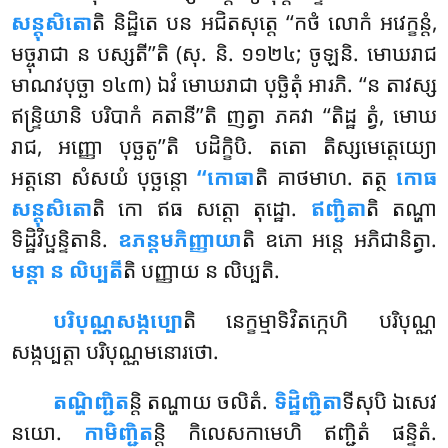
សន្តុសិតោ
តិ និដ្ឋិតេ បន អជិតសុត្តេ ‘‘កថំ លោកំ អវេក្ខន្តំ,
មច្ចុរាជា ន បស្សតី’’តិ (សុ. និ. ១១២៤; ចូឡនិ. មោឃរាជ
មាណវបុច្ឆា ១៤៣) ឯវំ មោឃរាជា បុច្ឆិតុំ អារភិ. ‘‘ន តាវស្ស
ឥន្ទ្រិយានិ បរិបាកំ គតានី’’តិ ញត្វា ភគវា ‘‘តិដ្ឋ ត្វំ, មោឃ
រាជ, អញ្ញោ បុច្ឆតូ’’តិ បដិក្ខិបិ. តតោ តិស្សមេត្តេយ្យោ
អត្តនោ សំសយំ បុច្ឆន្តោ
‘‘កោធា
តិ គាថមាហ. តត្ថ
កោធ
សន្តុសិតោ
តិ កោ ឥធ សត្តោ តុដ្ឋោ.
ឥញ្ជិតា
តិ តណ្ហា
ទិដ្ឋិវិប្ផន្ទិតានិ.
ឧភន្តមភិញ្ញាយា
តិ ឧភោ អន្តេ អភិជានិត្វា.
មន្តា ន លិប្បតី
តិ បញ្ញាយ ន លិប្បតិ.
បរិបុណ្ណសង្កប្បោ
តិ
នេក្ខម្មាទិវិតក្កេហិ បរិបុណ្ណ
សង្កប្បត្តា បរិបុណ្ណមនោរថោ.
តណ្ហិញ្ជិត
ន្តិ តណ្ហាយ ចលិតំ.
ទិដ្ឋិញ្ជិតា
ទីសុបិ ឯសេវ
នយោ.
កាមិញ្ជិត
ន្តិ កិលេសកាមេហិ ឥញ្ជិតំ ផន្ទិតំ.