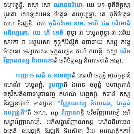
នប្បវត្តន្តិ. តស្មា សោ
ឈានចរិមោ
. យេ បន ចុតិចិត្តស្ស
បុរតោ សោឡសមេន ចិត្តេន សហុប្បន្នា, តេ ចុតិចិត្តេន
សហ និរុជ្ឈន្តិ. សោ
ចុតិចរិមោ នាម. អយំ ឥធ ចរិមោតិ
អធិប្បេតោ. យេ ហិ កេចិ
ពុទ្ធា វា បច្ចេកពុទ្ធា វា អរិយ
សាវកា វា អន្តមសោ កុន្ថកិបិល្លិកំ ឧបាទាយ សព្ពេ ភវង្គ
ចិត្តេនេវ អព្យាកតេន ទុក្ខសច្ចេន កាលំ ករោន្តិ. តស្មា
ចរិម
វិញ្ញាណស្ស និរោធេនា
តិ ចុតិចិត្តស្ស និរោធេនាតិ អត្ថោ.
បញ្ញា
ច សតិ ច នាមញ្ចា
តិ ឯតេហិ ចតុន្នំ អរូបក្ខន្ធានំ
គហណំ បច្ចេតព្ពំ.
រូបញ្ចា
តិ ឯតេន ចតុន្នំ មហាភូតានំ
ចតុវីសតិឧបាទារូបានញ្ច គហណំ បច្ចេតព្ពំ. ឥទានិ តស្ស
និរុជ្ឈនូបាយំ ទស្សេន្តោ
‘‘វិញ្ញាណស្ស និរោធេន, ឯត្ថេតំ
ឧបរុជ្ឈតី’’
តិ អាហ. តត្ថ
វិញ្ញាណ
ន្តិ ចរិមវិញ្ញាណម្បិ អភិ
សង្ខារវិញ្ញាណម្បិ. អភិសង្ខារវិញ្ញាណស្ស បហីននិរោធេន
ឯត្ថេតំ ឧបរុជ្ឈតិ និរុជ្ឈតិ ទីបសិខា វិយ អបណ្ណត្តិកភាវំ