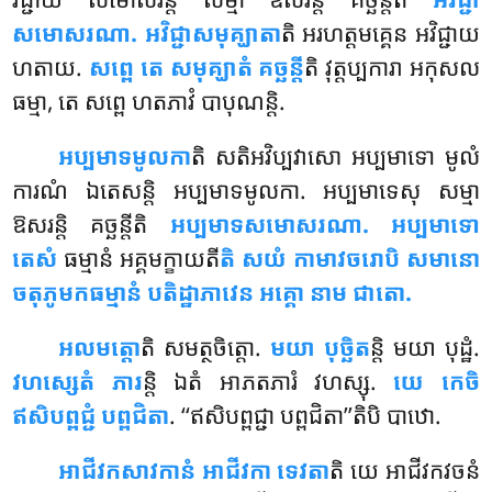
សមោសរណា. អវិជ្ជាសមុគ្ឃាតា
តិ អរហត្តមគ្គេន អវិជ្ជាយ
ហតាយ.
សព្ពេ តេ សមុគ្ឃាតំ គច្ឆន្តី
តិ វុត្តប្បការា អកុសល
ធម្មា, តេ សព្ពេ ហតភាវំ បាបុណន្តិ.
អប្បមាទមូលកា
តិ សតិអវិប្បវាសោ អប្បមាទោ មូលំ
ការណំ ឯតេសន្តិ អប្បមាទមូលកា. អប្បមាទេសុ សម្មា
ឱសរន្តិ គច្ឆន្តីតិ
អប្បមាទសមោសរណា. អប្បមាទោ
តេសំ
ធម្មានំ អគ្គមក្ខាយតី
តិ សយំ កាមាវចរោបិ សមានោ
ចតុភូមកធម្មានំ បតិដ្ឋាភាវេន អគ្គោ នាម ជាតោ.
អលមត្តោ
តិ សមត្ថចិត្តោ.
មយា បុច្ឆិត
ន្តិ មយា បុដ្ឋំ.
វហស្សេតំ ភារ
ន្តិ ឯតំ អាភតភារំ
វហស្សុ.
យេ កេចិ
ឥសិបព្ពជ្ជំ បព្ពជិតា
. ‘‘ឥសិបព្ពជ្ជា បព្ពជិតា’’តិបិ បាឋោ.
អាជីវកសាវកានំ អាជីវកា ទេវតា
តិ យេ អាជីវកវចនំ