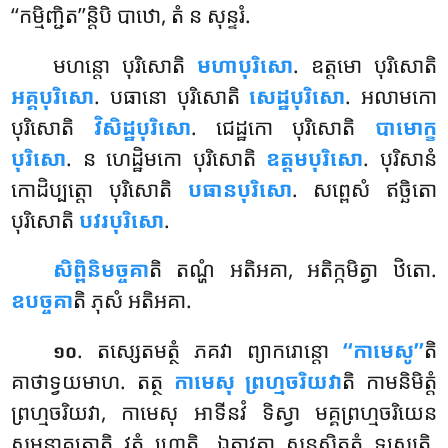
‘‘កម្មិញ្ជិត’’ន្តិបិ បាឋោ, តំ ន សុន្ទរំ.
មហន្តោ បុរិសោតិ
មហាបុរិសោ
. ឧត្តមោ បុរិសោតិ
អគ្គបុរិសោ
. បធានោ បុរិសោតិ
សេដ្ឋបុរិសោ
. អលាមកោ
បុរិសោតិ
វិសិដ្ឋបុរិសោ
. ជេដ្ឋកោ បុរិសោតិ
បាមោក្ខ
បុរិសោ
. ន ហេដ្ឋិមកោ បុរិសោតិ
ឧត្តមបុរិសោ
. បុរិសានំ
កោដិប្បត្តោ បុរិសោតិ
បធានបុរិសោ
. សព្ពេសំ ឥច្ឆិតោ
បុរិសោតិ
បវរបុរិសោ
.
សិព្ពិនិមច្ចគា
តិ តណ្ហំ អតិអគា, អតិក្កមិត្វា ឋិតោ.
ឧបច្ចគា
តិ ភុសំ អតិអគា.
. តស្សេតមត្ថំ ភគវា ព្យាករោន្តោ
‘‘កាមេសូ’’
តិ
១០
គាថាទ្វយមាហ. តត្ថ
កាមេសុ ព្រហ្មចរិយវា
តិ កាមនិមិត្តំ
ព្រហ្មចរិយវា, កាមេសុ អាទីនវំ ទិស្វា មគ្គព្រហ្មចរិយេន
សមន្នាគតោតិ វុត្តំ ហោតិ. ឯត្តាវតា សន្តុសិតតំ ទស្សេតិ.