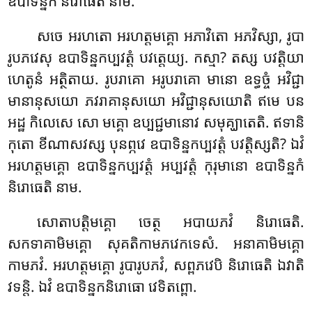
ឧបាទិន្នកំ និរោធេតិ នាម.
សចេ អរហតោ អរហត្តមគ្គោ អភាវិតោ អភវិស្សា, រូបា
រូបភវេសុ ឧបាទិន្នកប្បវត្តំ បវត្តេយ្យ. កស្មា? តស្ស បវត្តិយា
ហេតូនំ អត្ថិតាយ. រូបរាគោ អរូបរាគោ មានោ ឧទ្ធច្ចំ អវិជ្ជា
មានានុសយោ ភវរាគានុសយោ អវិជ្ជានុសយោតិ ឥមេ បន
អដ្ឋ កិលេសេ សោ មគ្គោ ឧប្បជ្ជមានោវ សមុគ្ឃាតេតិ. ឥទានិ
កុតោ ខីណាសវស្ស បុនព្ភវេ ឧបាទិន្នកប្បវត្តំ បវត្តិស្សតិ? ឯវំ
អរហត្តមគ្គោ ឧបាទិន្នកប្បវត្តំ អប្បវត្តំ កុរុមានោ ឧបាទិន្នកំ
និរោធេតិ នាម.
សោតាបត្តិមគ្គោ ចេត្ថ អបាយភវំ និរោធេតិ.
សកទាគាមិមគ្គោ សុគតិកាមភវេកទេសំ. អនាគាមិមគ្គោ
កាមភវំ. អរហត្តមគ្គោ រូបារូបភវំ, សព្ពភវេបិ និរោធេតិ ឯវាតិ
វទន្តិ. ឯវំ ឧបាទិន្នកនិរោធោ វេទិតព្ពោ.