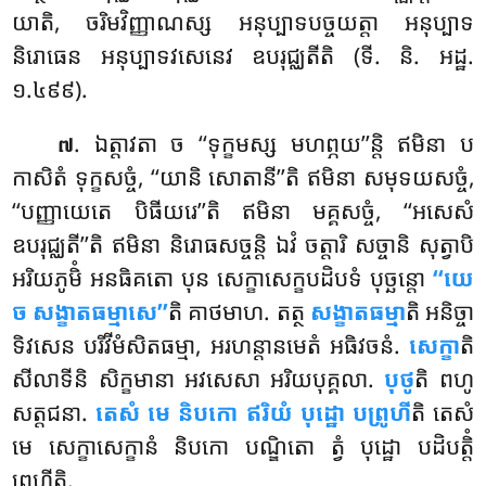
យាតិ, ចរិមវិញ្ញាណស្ស អនុប្បាទបច្ចយត្តា អនុប្បាទ
និរោធេន អនុប្បាទវសេនេវ ឧបរុជ្ឈតីតិ (ទី. និ. អដ្ឋ.
១.៤៩៩).
. ឯត្តាវតា
ច ‘‘ទុក្ខមស្ស មហព្ភយ’’ន្តិ ឥមិនា ប
៧
កាសិតំ ទុក្ខសច្ចំ, ‘‘យានិ សោតានី’’តិ ឥមិនា សមុទយសច្ចំ,
‘‘បញ្ញាយេតេ បិធីយរេ’’តិ ឥមិនា មគ្គសច្ចំ, ‘‘អសេសំ
ឧបរុជ្ឈតី’’តិ ឥមិនា និរោធសច្ចន្តិ ឯវំ ចត្តារិ សច្ចានិ សុត្វាបិ
អរិយភូមិំ អនធិគតោ បុន សេក្ខាសេក្ខបដិបទំ បុច្ឆន្តោ
‘‘យេ
ច សង្ខាតធម្មាសេ’’
តិ គាថមាហ. តត្ថ
សង្ខាតធម្មា
តិ អនិច្ចា
ទិវសេន បរិវីមំសិតធម្មា, អរហន្តានមេតំ អធិវចនំ.
សេក្ខា
តិ
សីលាទីនិ សិក្ខមានា អវសេសា អរិយបុគ្គលា.
បុថូ
តិ ពហូ
សត្តជនា.
តេសំ មេ និបកោ ឥរិយំ បុដ្ឋោ បព្រូហី
តិ តេសំ
មេ សេក្ខាសេក្ខានំ និបកោ បណ្ឌិតោ ត្វំ បុដ្ឋោ បដិបត្តិំ
ព្រូហីតិ.