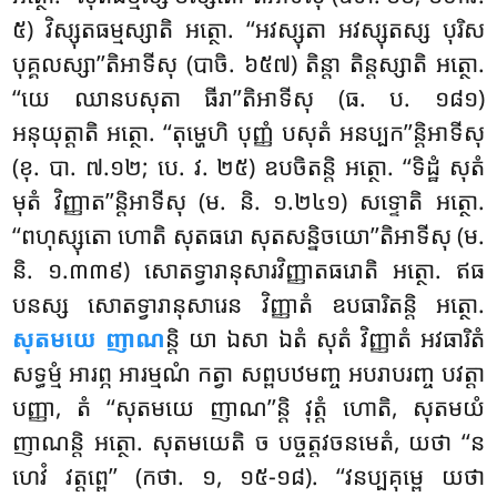
៥) វិស្សុតធម្មស្សាតិ អត្ថោ. ‘‘អវស្សុតា អវស្សុតស្ស បុរិស
បុគ្គលស្សា’’តិអាទីសុ (បាចិ. ៦៥៧) តិន្តា តិន្តស្សាតិ អត្ថោ.
‘‘យេ ឈានបសុតា ធីរា’’តិអាទីសុ (ធ. ប. ១៨១)
អនុយុត្តាតិ អត្ថោ. ‘‘តុម្ហេហិ បុញ្ញំ បសុតំ អនប្បក’’ន្តិអាទីសុ
(ខុ. បា. ៧.១២; បេ. វ. ២៥) ឧបចិតន្តិ អត្ថោ. ‘‘ទិដ្ឋំ សុតំ
មុតំ វិញ្ញាត’’ន្តិអាទីសុ (ម. និ. ១.២៤១) សទ្ទោតិ អត្ថោ.
‘‘ពហុស្សុតោ ហោតិ សុតធរោ សុតសន្និចយោ’’តិអាទីសុ (ម.
និ. ១.៣៣៩) សោតទ្វារានុសារវិញ្ញាតធរោតិ អត្ថោ. ឥធ
បនស្ស សោតទ្វារានុសារេន វិញ្ញាតំ ឧបធារិតន្តិ អត្ថោ.
សុតមយេ ញាណ
ន្តិ យា ឯសា ឯតំ សុតំ វិញ្ញាតំ អវធារិតំ
សទ្ធម្មំ អារព្ភ អារម្មណំ កត្វា សព្ពបឋមញ្ច អបរាបរញ្ច បវត្តា
បញ្ញា, តំ ‘‘សុតមយេ ញាណ’’ន្តិ វុត្តំ ហោតិ, សុតមយំ
ញាណន្តិ អត្ថោ. សុតមយេតិ ច បច្ចត្តវចនមេតំ, យថា ‘‘ន
ហេវំ វត្តព្ពេ’’ (កថា. ១, ១៥-១៨). ‘‘វនប្បគុម្ពេ យថា