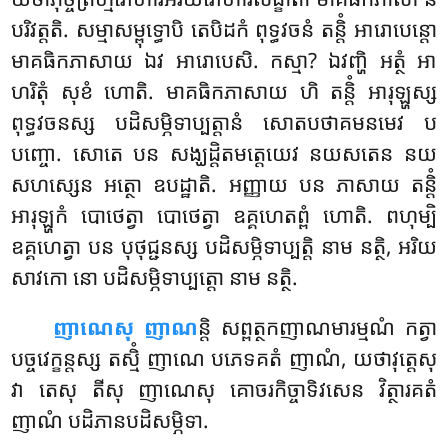
បរិវត្តតិ. សម្មាសម្ពុទ្ធោបិ តេបិដកំ ពុទ្ធវចនំ តន្តិំ អារោបេន្តោ
មាគធិកភាសាយ ឯវ អារោបេសិ. កស្មា? ឯវញ្ហិ អត្ថំ អា
ហរិតុំ សុខំ ហោតិ. មាគធិកភាសាយ ហិ តន្តិំ អារុឡ្ហស្ស
ពុទ្ធវចនស្ស បដិសម្ភិទាប្បត្តានំ សោតបថាគមនមេវ ប
បញ្ចោ
. សោតេ បន សង្ឃដ្ដិតមត្តេយេវ នយសតេន នយ
សហស្សេន អត្ថោ ឧបដ្ឋាតិ. អញ្ញាយ បន ភាសាយ តន្តិំ
អារុឡ្ហកំ បោថេត្វា បោថេត្វា ឧគ្គហេតព្ពំ ហោតិ. ពហុម្បិ
ឧគ្គហេត្វា បន បុថុជ្ជនស្ស បដិសម្ភិទាប្បត្តិ នាម នត្ថិ, អរិយ
សាវកោ នោ បដិសម្ភិទាប្បត្តោ នាម នត្ថិ.
ញាណេសុ ញាណ
ន្តិ សព្ពត្ថកញាណមារម្មណំ កត្វា
បច្ចវេក្ខន្តស្ស តស្មិំ ញាណេ បភេទគតំ ញាណំ, យថាវុត្តេសុ
វា តេសុ តីសុ ញាណេសុ គោចរកិច្ចាទិវសេន វិត្ថារគតំ
ញាណំ បដិភានបដិសម្ភិទា.