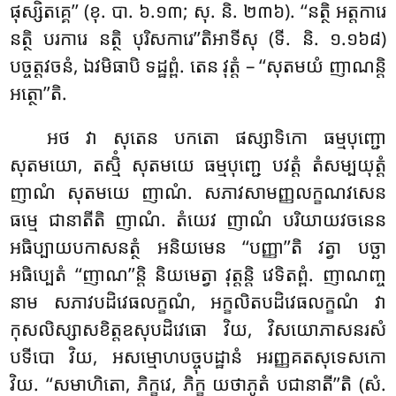
ផុស្សិតគ្គេ’’ (ខុ. បា. ៦.១៣; សុ. និ. ២៣៦). ‘‘នត្ថិ អត្តការេ
នត្ថិ បរការេ នត្ថិ បុរិសការេ’’តិអាទីសុ (ទី. និ. ១.១៦៨)
បច្ចត្តវចនំ, ឯវមិធាបិ ទដ្ឋព្ពំ. តេន វុត្តំ – ‘‘សុតមយំ ញាណន្តិ
អត្ថោ’’តិ.
អថ វា សុតេន បកតោ
ផស្សាទិកោ ធម្មបុញ្ជោ
សុតមយោ, តស្មិំ សុតមយេ ធម្មបុញ្ជេ បវត្តំ តំសម្បយុត្តំ
ញាណំ សុតមយេ ញាណំ. សភាវសាមញ្ញលក្ខណវសេន
ធម្មេ ជានាតីតិ ញាណំ. តំយេវ ញាណំ បរិយាយវចនេន
អធិប្បាយបកាសនត្ថំ អនិយមេន ‘‘បញ្ញា’’តិ វត្វា បច្ឆា
អធិប្បេតំ ‘‘ញាណ’’ន្តិ និយមេត្វា វុត្តន្តិ វេទិតព្ពំ. ញាណញ្ច
នាម សភាវបដិវេធលក្ខណំ, អក្ខលិតបដិវេធលក្ខណំ វា
កុសលិស្សាសខិត្តឧសុបដិវេធោ វិយ, វិសយោភាសនរសំ
បទីបោ វិយ, អសម្មោហបច្ចុបដ្ឋានំ អរញ្ញគតសុទេសកោ
វិយ. ‘‘សមាហិតោ, ភិក្ខវេ, ភិក្ខុ យថាភូតំ បជានាតី’’តិ (សំ.