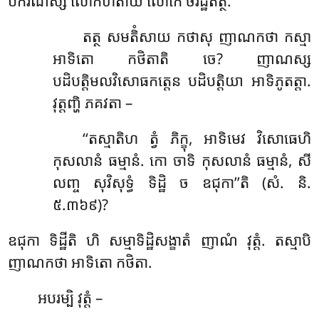
បករណស្ស លោកហិតាយ លោកេ ចិរដ្ឋិតត្ថំ.
តត្ថ សមតិំសាយ កថាសុ ញាណកថា កស្មា
អាទិតោ កថិតាតិ ចេ? ញាណស្ស
បដិបត្តិមលវិសោធកត្តេន បដិបត្តិយា អាទិភូតត្តា.
វុត្តញ្ហិ ភគវតា –
‘‘តស្មាតិហ ត្វំ ភិក្ខុ, អាទិមេវ វិសោធេហិ
កុសលានំ ធម្មានំ. កោ ចាទិ កុសលានំ ធម្មានំ, សី
លញ្ច សុវិសុទ្ធំ ទិដ្ឋិ ច ឧជុកា’’តិ (សំ. និ.
៥.៣៦៩)?
ឧជុកា ទិដ្ឋីតិ ហិ សម្មាទិដ្ឋិសង្ខាតំ ញាណំ វុត្តំ. តស្មាបិ
ញាណកថា អាទិតោ កថិតា.
អបរម្បិ វុត្តំ –