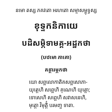
នមោ តស្ស ភគវតោ អរហតោ សម្មាសម្ពុទ្ធស្ស
ខុទ្ទកនិកាយេ
បដិសម្ភិទាមគ្គ-អដ្ឋកថា
(បឋមោ ភាគោ)
គន្ថារម្ភកថា
យោ
សព្ពលោកាតិគសព្ពសោភា-
យុត្តេហិ សព្ពេហិ គុណេហិ យុត្តោ;
ទោសេហិ សព្ពេហិ សវាសនេហិ,
មុត្តោ វិមុត្តិំ បរមញ្ច ទាតា.