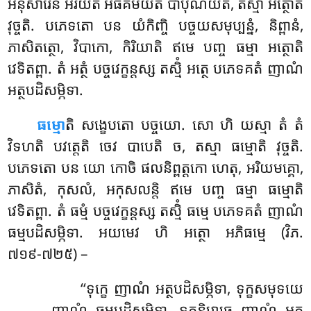
អនុសារេន អរីយតិ អធិគមីយតិ បាបុណីយតិ, តស្មា អត្ថោតិ
វុច្ចតិ. បភេទតោ បន យំកិញ្ចិ បច្ចយសមុប្បន្នំ, និព្ពានំ,
ភាសិតត្ថោ, វិបាកោ, កិរិយាតិ ឥមេ បញ្ច ធម្មា អត្ថោតិ
វេទិតព្ពា. តំ អត្ថំ បច្ចវេក្ខន្តស្ស តស្មិំ អត្ថេ បភេទគតំ ញាណំ
អត្ថបដិសម្ភិទា.
ធម្មោ
តិ សង្ខេបតោ បច្ចយោ. សោ ហិ យស្មា តំ តំ
វិទហតិ បវត្តេតិ ចេវ បាបេតិ ច, តស្មា ធម្មោតិ វុច្ចតិ.
បភេទតោ បន យោ កោចិ ផលនិព្ពត្តកោ ហេតុ, អរិយមគ្គោ,
ភាសិតំ, កុសលំ, អកុសលន្តិ ឥមេ បញ្ច ធម្មា ធម្មោតិ
វេទិតព្ពា. តំ ធម្មំ បច្ចវេក្ខន្តស្ស តស្មិំ ធម្មេ បភេទគតំ ញាណំ
ធម្មបដិសម្ភិទា. អយមេវ ហិ អត្ថោ អភិធម្មេ (វិភ.
៧១៩-៧២៥) –
‘‘ទុក្ខេ ញាណំ អត្ថបដិសម្ភិទា, ទុក្ខសមុទយេ
ញាណំ ធម្មបដិសម្ភិទា, ទុក្ខនិរោធេ ញាណំ អត្ថ