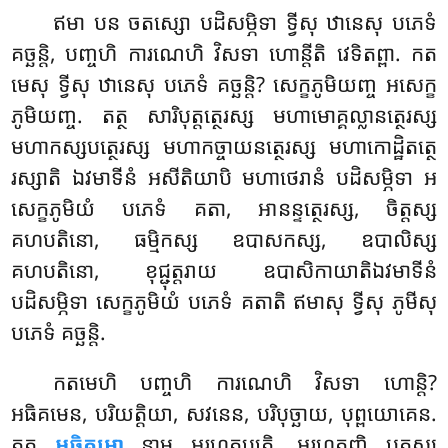
ឥមា បន ចតស្សោ បដិសម្ភិទា ទ្វីសុ ឋានេសុ បភេទំ
គច្ឆន្តិ, បញ្ចហិ ការណេហិ វិសទា
ហោន្តីតិ វេទិតព្ពា. កត
មេសុ ទ្វីសុ ឋានេសុ បភេទំ គច្ឆន្តិ? សេក្ខភូមិយញ្ច អសេក្ខ
ភូមិយញ្ច. តត្ថ សារិបុត្តត្ថេរស្ស មហាមោគ្គល្លានត្ថេរស្ស
មហាកស្សបត្ថេរស្ស មហាកច្ចាយនត្ថេរស្ស មហាកោដ្ឋិតត្ថេ
រស្សាតិ ឯវមាទីនំ អសីតិយាបិ មហាថេរានំ បដិសម្ភិទា អ
សេក្ខភូមិយំ បភេទំ គតា, អានន្ទត្ថេរស្ស, ចិត្តស្ស
គហបតិនោ, ធម្មិកស្ស ឧបាសកស្ស, ឧបាលិស្ស
គហបតិនោ, ខុជ្ជុត្តរាយ ឧបាសិកាយាតិឯវមាទីនំ
បដិសម្ភិទា សេក្ខភូមិយំ បភេទំ គតាតិ ឥមាសុ ទ្វីសុ ភូមីសុ
បភេទំ គច្ឆន្តិ.
កតមេហិ បញ្ចហិ ការណេហិ វិសទា ហោន្តិ?
អធិគមេន, បរិយត្តិយា, សវនេន, បរិបុច្ឆាយ, បុព្ពយោគេន.
តត្ថ
អធិគមោ
នាម អរហត្តប្បត្តិ. អរហត្តញ្ហិ បត្តស្ស