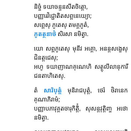
និច្ចំ ទយាចន្ទនសីតចិត្តោ,
បញ្ញារវិជ្ជោតិតសព្ពនេយ្យោ;
សព្ពេសុ ភូតេសុ តមគ្គភូតំ,
ភូតត្ថនាថំ
សិរសា នមិត្វា.
យោ
សព្ពភូតេសុ មុនីវ អគ្គោ, អនន្តសង្ខេសុ
ជិនត្តជេសុ;
អហូ ទយាញាណគុណេហិ សត្ថុលីលានុការី
ជនតាហិតេសុ.
តំ
សារិបុត្តំ
មុនិរាជបុត្តំ, ថេរំ ថិរានេក
គុណាភិរាមំ;
បញ្ញាបភាវុគ្គតចារុកិត្តិំ, សុសន្តវុត្តិញ្ច អថោ
នមិត្វា.