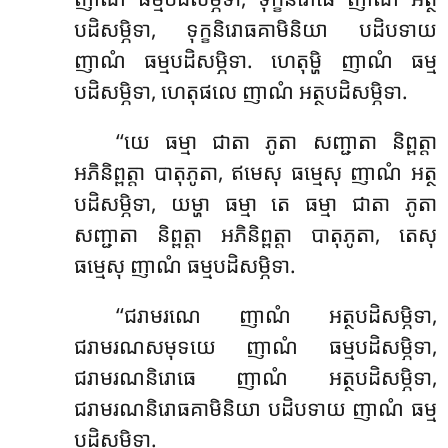
បដិសម្ភិទា, ទុក្ខនិរោធគាមិនិយា បដិបទាយ
ញាណំ
ធម្មបដិសម្ភិទា. ហេតុម្ហិ ញាណំ ធម្ម
បដិសម្ភិទា, ហេតុផលេ ញាណំ អត្ថបដិសម្ភិទា.
‘‘យេ
ធម្មា ជាតា ភូតា សញ្ជាតា និព្ពត្តា
អភិនិព្ពត្តា បាតុភូតា, ឥមេសុ ធម្មេសុ ញាណំ អត្ថ
បដិសម្ភិទា, យម្ហា ធម្មា តេ ធម្មា ជាតា ភូតា
សញ្ជាតា និព្ពត្តា អភិនិព្ពត្តា បាតុភូតា, តេសុ
ធម្មេសុ ញាណំ ធម្មបដិសម្ភិទា.
‘‘ជរាមរណេ ញាណំ អត្ថបដិសម្ភិទា,
ជរាមរណសមុទយេ ញាណំ ធម្មបដិសម្ភិទា,
ជរាមរណនិរោធេ ញាណំ អត្ថបដិសម្ភិទា,
ជរាមរណនិរោធគាមិនិយា បដិបទាយ ញាណំ ធម្ម
បដិសម្ភិទា.