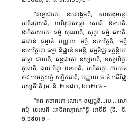
‘‘សទ្ធាជាតោ ឧបសង្កមតិ, ឧបសង្កមន្តោ
បយិរុបាសតិ, បយិរុបាសន្តោ សោតំ ឱទហតិ,
ឱហិតសោតោ ធម្មំ សុណាតិ, សុត្វា ធម្មំ ធារេតិ,
ធាតានំ ធម្មានំ បញ្ញាយ អត្ថំ ឧបបរិក្ខតិ, អត្ថំ
ឧបបរិក្ខតោ ធម្មា និជ្ឈានំ ខមន្តិ, ធម្មនិជ្ឈានក្ខន្តិយា
ឆន្ទោ ជាយតិ, ឆន្ទជាតោ ឧស្សហតិ, ឧស្សហិត្វា
តុលេតិ, តុលយិត្វា
បទហតិ, បហិតត្តោ កាយេន
ចេវ បរមត្ថសច្ចំ សច្ឆិករោតិ, បញ្ញាយ ច នំ បដិវិជ្ឈ
បស្សតី’’តិ (ម. និ. ២.១៨៣, ៤៣២) ច –
‘‘ឥធ តថាគតោ លោកេ ឧប្បជ្ជតិ…បេ… សោ
ធម្មំ ទេសេតិ អាទិកល្យាណ’’ន្តិ អាទីនិ (ទី. និ.
១.១៩០) ច –