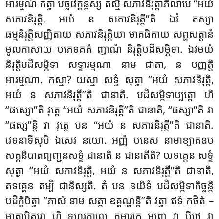
អារម្មណំ កត្វា បច្ចវេក្ខន្តស្ស តស្មិំ សភាវនិរុត្តាភិលាបេ ‘‘អយំ
សភាវនិរុត្តិ, អយំ ន សភាវនិរុត្តី’’តិ ឯវំ តស្សា
ធម្មនិរុត្តិសញ្ញិតាយ សភាវនិរុត្តិយា មាគធិកាយ សព្ពសត្តានំ
មូលភាសាយ បភេទគតំ ញាណំ និរុត្តិបដិសម្ភិទា. ឯវមយំ
និរុត្តិបដិសម្ភិទា សទ្ទារម្មណា នាម ជាតា, ន បញ្ញត្តិ
អារម្មណា. កស្មា? យស្មា សទ្ទំ សុត្វា ‘‘អយំ សភាវនិរុត្តិ,
អយំ ន សភាវនិរុត្តី’’តិ ជានាតិ. បដិសម្ភិទាប្បត្តោ ហិ
‘‘ផស្សោ’’តិ វុត្តេ ‘‘អយំ សភាវនិរុត្តី’’តិ ជានាតិ, ‘‘ផស្សា’’តិ វា
‘‘ផស្ស’’ន្តិ វា វុត្តេ បន ‘‘អយំ ន សភាវនិរុត្តី’’តិ ជានាតិ.
វេទនាទីសុបិ ឯសេវ នយោ. អញ្ញំ បនេស នាមាខ្យាតឧប
សគ្គនិបាតព្យញ្ជនសទ្ទំ ជានាតិ ន ជានាតីតិ? យទគ្គេន សទ្ទំ
សុត្វា ‘‘អយំ សភាវនិរុត្តិ, អយំ ន សភាវនិរុត្តី’’តិ ជានាតិ,
តទគ្គេន តម្បិ ជានិស្សតិ. តំ បន នយិទំ បដិសម្ភិទាកិច្ចន្តិ
បដិក្ខិបិត្វា ‘‘ភាសំ នាម សត្តា ឧគ្គណ្ហន្តី’’តិ វត្វា ឥទំ កថិតំ –
មាតាបិតរោ ហិ ទហរកាលេ កុមារកេ មញ្ចេ វា បីឋេ វា