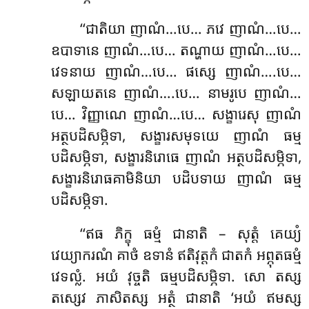
‘‘ជាតិយា ញាណំ…បេ… ភវេ ញាណំ…បេ…
ឧបាទានេ ញាណំ…បេ… តណ្ហាយ ញាណំ…បេ…
វេទនាយ ញាណំ…បេ… ផស្សេ ញាណំ….បេ…
សឡាយតនេ ញាណំ….បេ… នាមរូបេ ញាណំ…
បេ… វិញ្ញាណេ ញាណំ…បេ… សង្ខារេសុ ញាណំ
អត្ថបដិសម្ភិទា, សង្ខារសមុទយេ ញាណំ ធម្ម
បដិសម្ភិទា, សង្ខារនិរោធេ ញាណំ អត្ថបដិសម្ភិទា,
សង្ខារនិរោធគាមិនិយា បដិបទាយ ញាណំ ធម្ម
បដិសម្ភិទា.
‘‘ឥធ ភិក្ខុ ធម្មំ ជានាតិ – សុត្តំ គេយ្យំ
វេយ្យាករណំ គាថំ ឧទានំ ឥតិវុត្តកំ ជាតកំ អព្ភុតធម្មំ
វេទល្លំ. អយំ វុច្ចតិ ធម្មបដិសម្ភិទា. សោ តស្ស
តស្សេវ ភាសិតស្ស អត្ថំ ជានាតិ ‘អយំ ឥមស្ស