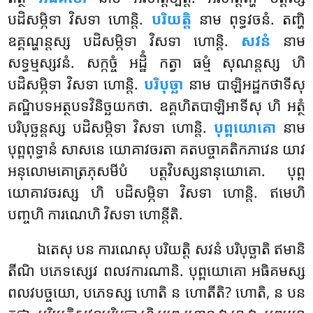
បដិសម្ភិទា វិសទា ហោន្តិ.
បរិយត្តិ
នាម ពុទ្ធវចនំ. តញ្ហិ
ឧគ្គណ្ហន្តស្ស បដិសម្ភិទា វិសទា ហោន្តិ.
សវនំ
នាម
សទ្ធម្មស្សវនំ. សក្កច្ចំ អដ្ឋិំ កត្វា ធម្មំ សុណន្តស្ស ហិ
បដិសម្ភិទា វិសទា ហោន្តិ.
បរិបុច្ឆា
នាម បាឡិអដ្ឋកថាទីសុ
គណ្ឋិបទអត្ថបទវិនិច្ឆយកថា. ឧគ្គហិតបាឡិអាទីសុ ហិ អត្ថំ
បរិបុច្ឆន្តស្ស បដិសម្ភិទា វិសទា ហោន្តិ.
បុព្ពយោគោ
នាម
បុព្ពពុទ្ធានំ សាសនេ យោគាវចរតា គតបច្ចាគតិកភាវេន យាវ
អនុលោមគោត្រភុសមីបំ បត្តវិបស្សនានុយោគោ. បុព្ព
យោគាវចរស្ស ហិ បដិសម្ភិទា វិសទា ហោន្តិ. ឥមេហិ
បញ្ចហិ ការណេហិ វិសទា ហោន្តីតិ.
ឯតេសុ បន ការណេសុ បរិយត្តិ សវនំ បរិបុច្ឆាតិ ឥមានិ
តីណិ បភេទស្សេវ ពលវការណានិ. បុព្ពយោគោ អធិគមស្ស
ពលវបច្ចយោ, បភេទស្ស
ហោតិ ន ហោតីតិ? ហោតិ, ន បន