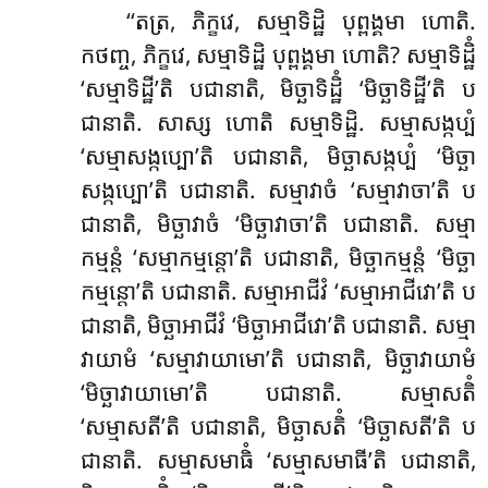
‘‘តត្រ, ភិក្ខវេ, សម្មាទិដ្ឋិ បុព្ពង្គមា ហោតិ.
កថញ្ច, ភិក្ខវេ, សម្មាទិដ្ឋិ បុព្ពង្គមា ហោតិ? សម្មាទិដ្ឋិំ
‘សម្មាទិដ្ឋី’តិ បជានាតិ, មិច្ឆាទិដ្ឋិំ ‘មិច្ឆាទិដ្ឋី’តិ ប
ជានាតិ. សាស្ស ហោតិ សម្មាទិដ្ឋិ. សម្មាសង្កប្បំ
‘សម្មាសង្កប្បោ’តិ
បជានាតិ, មិច្ឆាសង្កប្បំ ‘មិច្ឆា
សង្កប្បោ’តិ បជានាតិ. សម្មាវាចំ ‘សម្មាវាចា’តិ ប
ជានាតិ, មិច្ឆាវាចំ ‘មិច្ឆាវាចា’តិ បជានាតិ. សម្មា
កម្មន្តំ ‘សម្មាកម្មន្តោ’តិ បជានាតិ, មិច្ឆាកម្មន្តំ ‘មិច្ឆា
កម្មន្តោ’តិ បជានាតិ. សម្មាអាជីវំ ‘សម្មាអាជីវោ’តិ ប
ជានាតិ, មិច្ឆាអាជីវំ ‘មិច្ឆាអាជីវោ’តិ បជានាតិ. សម្មា
វាយាមំ ‘សម្មាវាយាមោ’តិ បជានាតិ, មិច្ឆាវាយាមំ
‘មិច្ឆាវាយាមោ’តិ បជានាតិ. សម្មាសតិំ
‘សម្មាសតី’តិ បជានាតិ, មិច្ឆាសតិំ ‘មិច្ឆាសតី’តិ ប
ជានាតិ. សម្មាសមាធិំ ‘សម្មាសមាធី’តិ បជានាតិ,