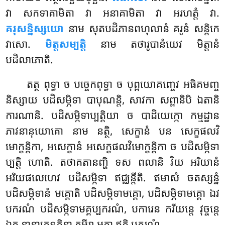
វា សកទាគាមិតា វា អនាគាមិតា វា អរហត្តំ វា.
គរុសន្និស្សយោ
នាម សុតបដិភានពហុលានំ គរូនំ សន្តិកេ
វាសោ.
មិត្តសម្បត្តិ
នាម តថារូបានំយេវ មិត្តានំ
បដិលាភោតិ.
តត្ថ ពុទ្ធា ច បច្ចេកពុទ្ធា ច បុព្ពយោគញ្ចេវ អធិគមញ្ច
និស្សាយ បដិសម្ភិទា បាបុណន្តិ, សាវកា សព្ពានិបិ ឯតានិ
ការណានិ. បដិសម្ភិទាប្បត្តិយា ច បាដិយេក្កោ កម្មដ្ឋាន
ភាវនានុយោគោ នាម នត្ថិ, សេក្ខានំ បន សេក្ខផលវិ
មោក្ខន្តិកា, អសេក្ខានំ អសេក្ខផលវិមោក្ខន្តិកា ច បដិសម្ភិទា
ប្បត្តិ ហោតិ. តថាគតានញ្ហិ ទស ពលានិ វិយ អរិយានំ
អរិយផលេហេវ បដិសម្ភិទា ឥជ្ឈន្តីតិ. ឥមាសំ ចតស្សន្នំ
បដិសម្ភិទានំ មគ្គោតិ បដិសម្ភិទាមគ្គោ, បដិសម្ភិទាមគ្គោ ឯវ
បករណំ បដិសម្ភិទាមគ្គប្បករណំ, បការេន ករីយន្តេ វុច្ចន្តេ
ឯត្ថ នានាភេទភិន្នា គម្ភីរា អត្ថា ឥតិ បករណំ.