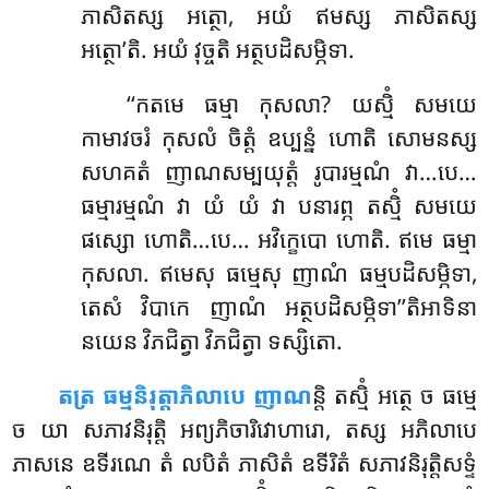
ភាសិតស្ស អត្ថោ, អយំ ឥមស្ស ភាសិតស្ស
អត្ថោ’តិ. អយំ វុច្ចតិ អត្ថបដិសម្ភិទា.
‘‘កតមេ ធម្មា កុសលា? យស្មិំ សមយេ
កាមាវចរំ កុសលំ ចិត្តំ ឧប្បន្នំ ហោតិ សោមនស្ស
សហគតំ ញាណសម្បយុត្តំ រូបារម្មណំ វា…បេ…
ធម្មារម្មណំ វា យំ យំ វា បនារព្ភ តស្មិំ សមយេ
ផស្សោ ហោតិ…បេ… អវិក្ខេបោ ហោតិ. ឥមេ ធម្មា
កុសលា. ឥមេសុ
ធម្មេសុ ញាណំ ធម្មបដិសម្ភិទា,
តេសំ វិបាកេ ញាណំ អត្ថបដិសម្ភិទា’’តិអាទិនា
នយេន វិភជិត្វា វិភជិត្វា ទស្សិតោ.
តត្រ ធម្មនិរុត្តាភិលាបេ ញាណ
ន្តិ តស្មិំ អត្ថេ ច ធម្មេ
ច យា សភាវនិរុត្តិ អព្យភិចារិវោហារោ, តស្ស អភិលាបេ
ភាសនេ ឧទីរណេ
តំ លបិតំ ភាសិតំ ឧទីរិតំ សភាវនិរុត្តិសទ្ទំ