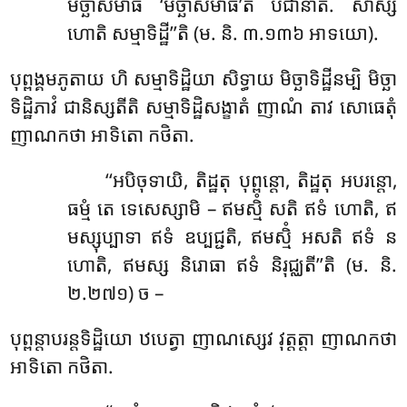
មិច្ឆាសមាធិំ ‘មិច្ឆាសមាធី’តិ បជានាតិ. សាស្ស
ហោតិ សម្មាទិដ្ឋី’’តិ (ម. និ. ៣.១៣៦ អាទយោ).
បុព្ពង្គមភូតាយ ហិ សម្មាទិដ្ឋិយា សិទ្ធាយ មិច្ឆាទិដ្ឋីនម្បិ មិច្ឆា
ទិដ្ឋិភាវំ ជានិស្សតីតិ សម្មាទិដ្ឋិសង្ខាតំ ញាណំ តាវ សោធេតុំ
ញាណកថា អាទិតោ កថិតា.
‘‘អបិចុទាយិ
, តិដ្ឋតុ បុព្ពន្តោ, តិដ្ឋតុ អបរន្តោ,
ធម្មំ
តេ ទេសេស្សាមិ – ឥមស្មិំ សតិ ឥទំ ហោតិ, ឥ
មស្សុប្បាទា ឥទំ ឧប្បជ្ជតិ, ឥមស្មិំ អសតិ ឥទំ ន
ហោតិ, ឥមស្ស និរោធា ឥទំ និរុជ្ឈតី’’តិ (ម. និ.
២.២៧១) ច –
បុព្ពន្តាបរន្តទិដ្ឋិយោ ឋបេត្វា ញាណស្សេវ វុត្តត្តា ញាណកថា
អាទិតោ កថិតា.