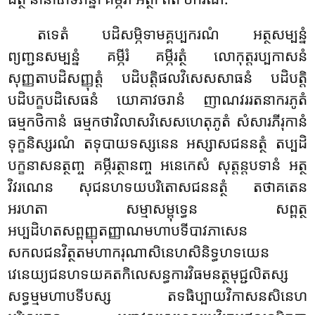
តទេតំ បដិសម្ភិទាមគ្គប្បករណំ អត្ថសម្បន្នំ
ព្យញ្ជនសម្បន្នំ គម្ភីរំ គម្ភីរត្ថំ លោកុត្តរប្បកាសនំ
សុញ្ញតាបដិសញ្ញុត្តំ បដិបត្តិផលវិសេសសាធនំ បដិបត្តិ
បដិបក្ខបដិសេធនំ
យោគាវចរានំ ញាណវររតនាករភូតំ
ធម្មកថិកានំ ធម្មកថាវិលាសវិសេសហេតុភូតំ សំសារភីរុកានំ
ទុក្ខនិស្សរណំ តទុបាយទស្សនេន អស្សាសជននត្ថំ តប្បដិ
បក្ខនាសនត្ថញ្ច គម្ភីរត្ថានញ្ច អនេកេសំ សុត្តន្តបទានំ អត្ថ
វិវរណេន
សុជនហទយបរិតោសជននត្ថំ តថាគតេន
អរហតា សម្មាសម្ពុទ្ធេន សព្ពត្ថ
អប្បដិហតសព្ពញ្ញុតញ្ញាណមហាបទីបាវភាសេន
សកលជនវិត្ថតមហាករុណាសិនេហសិនិទ្ធហទយេន
វេនេយ្យជនហទយគតកិលេសន្ធការវិធមនត្ថមុជ្ជលិតស្ស
សទ្ធម្មមហាបទីបស្ស តទធិប្បាយវិកាសនសិនេហ