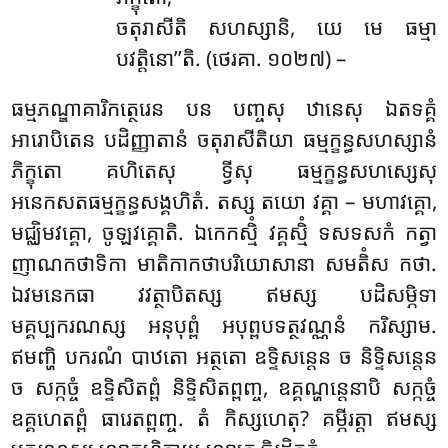
ចតុរាសីតិ សហស្សានិ, យេ មេ ធម្មា
បវត្តិនោ’’តិ. (ថេរគា. ១០២៧) –
ធម្មភណ្ឌាគារិកត្ថេរេន បន បញ្ចសុ ឋានេសុ ឯតទគ្គំ
អារោបិតេន បដិញ្ញាតានំ ចតុរាសីតិយា ធម្មក្ខន្ធសហស្សានំ
ភិក្ខុតោ គហិតេសុ ទ្វីសុ ធម្មក្ខន្ធសហស្សេសុ
អនេកសតធម្មក្ខន្ធសង្គហិតំ. តស្ស តយោ វគ្គា – មហាវគ្គោ,
មជ្ឈិមវគ្គោ, ចូឡវគ្គោតិ. ឯកេកស្មិំ វគ្គស្មិំ ទសទសកំ កត្វា
ញាណកថាទិកា មាតិកាកថាបរិយោសានា សមតិំស កថា.
ឯវមនេកធា វវត្ថាបិតស្ស ឥមស្ស បដិសម្ភិទា
មគ្គប្បករណស្ស អនុបុព្ពំ អបុព្ពបទត្ថវណ្ណនំ
ករិស្សាម.
ឥមញ្ហិ បករណំ បាឋតោ អត្ថតោ ឧទ្ទិសន្តេន ច និទ្ទិសន្តេន
ច សក្កច្ចំ ឧទ្ទិសិតព្ពំ និទ្ទិសិតព្ពញ្ច, ឧគ្គណ្ហន្តេនាបិ សក្កច្ចំ
ឧគ្គហេតព្ពំ ធារេតព្ពញ្ច. តំ កិស្សហេតុ? គម្ភីរត្តា ឥមស្ស