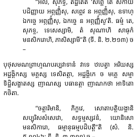
‘‘អលំ, សុភទ្ទ, តិដ្ឋតេតំ ‘សព្ពេ តេ សកាយ
បដិញ្ញាយ អព្ភញ្ញិំសុ, សព្ពេវ ន អព្ភញ្ញិំសុ, ឧទាហុ
ឯកច្ចេ អព្ភញ្ញិំសុ, ឯកច្ចេ ន អព្ភញ្ញិំសូ’តិ. ធម្មំ តេ,
សុភទ្ទ, ទេសេស្សាមិ, តំ សុណាហិ សាធុកំ
មនសិករោហិ, ភាសិស្សាមី’’តិ (ទី. និ. ២.២១៣) ច
–
បុថុសមណព្រាហ្មណបរប្បវាទានំ វាទេ ឋបេត្វា អរិយស្ស
អដ្ឋង្គិកស្ស មគ្គស្ស ទេសិតត្តា, អដ្ឋង្គិកេ ច មគ្គេ សម្មា
ទិដ្ឋិសង្ខាតស្ស ញាណស្ស បធានត្តា ញាណកថា អាទិតោ
កថិតា.
‘‘ចត្តារិមានិ, ភិក្ខវេ, សោតាបត្តិយង្គានិ
សប្បុរិសសំសេវោ, សទ្ធម្មស្សវនំ, យោនិសោ
មនសិការោ, ធម្មានុធម្មបដិបត្តី’’តិ (សំ. និ.
៥.១០៤៦; ទី. និ. ៣.៣១១) ច –