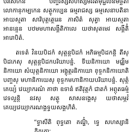
បរិសេកេន បញ្ចវស្សសហស្សមវិរតមុជ្ជលនមិច្ឆតា
លោកានុកម្បកេន សត្ថុកប្បេន ធម្មរាជស្ស ធម្មសេនាបតិនា
អាយស្មតា សារិបុត្តត្ថេរេន ភាសិតំ សុត្វា អាយស្មតា
អានន្ទេន បឋមមហាសង្គីតិកាលេ យថាសុតមេវ សង្គីតិំ
អារោបិតំ.
តទេតំ វិនយបិដកំ សុត្តន្តបិដកំ អភិធម្មបិដកន្តិ តីសុ
បិដកេសុ សុត្តន្តបិដកបរិយាបន្នំ. ទីឃនិកាយោ មជ្ឈិម
និកាយោ សំយុត្តនិកាយោ អង្គុត្តរនិកាយោ ខុទ្ទកនិកាយោតិ
បញ្ចសុ មហានិកាយេសុ ខុទ្ទកមហានិកាយបរិយាបន្នំ. សុត្តំ
គេយ្យំ វេយ្យាករណំ គាថា ឧទានំ ឥតិវុត្តកំ ជាតកំ អព្ភុតធម្មំ
វេទល្លន្តិ នវសុ សត្ថុ សាសនង្គេសុ យថាសម្ភវំ
គេយ្យវេយ្យាករណង្គទ្វយសង្គហិតំ.
‘‘ទ្វាសីតិ
ពុទ្ធតោ គណ្ហិំ, ទ្វេ សហស្សានិ
ភិក្ខុតោ;