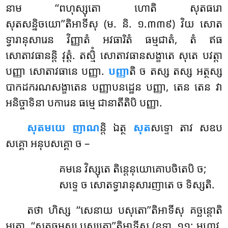
នាម ‘‘ពហុស្សុតោ ហោតិ សុតធរោ
សុតសន្និចយោ’’តិអាទីសុ (ម. និ. ១.៣៣៩) វិយ សោត
ទ្វារានុសារេន
វិញ្ញាតំ អវធារិតំ ធម្មជាតំ, តំ ឥធ
សោតាវធានន្តិ វុត្តំ. តស្មិំ សោតាវធានសង្ខាតេ សុតេ បវត្តា
បញ្ញា សោតាវធានេ បញ្ញា.
បញ្ញា
តិ ច តស្ស តស្ស អត្ថស្ស
បាកដករណសង្ខាតេន បញ្ញាបនដ្ឋេន បញ្ញា, តេន តេន វា
អនិច្ចាទិនា បការេន ធម្មេ ជានាតីតិបិ បញ្ញា.
សុតមយេ
ញាណ
ន្តិ ឯត្ថ
សុត
សទ្ទោ តាវ សឧប
សគ្គោ អនុបសគ្គោ ច –
គមនេ វិស្សុតេ តិន្តេនុយោគោបចិតេបិ ច;
សទ្ទេ ច សោតទ្វារានុសារញាតេ ច ទិស្សតិ.
តថា ហិស្ស ‘‘សេនាយ បសុតោ’’តិអាទីសុ គច្ឆន្តោតិ
អត្ថោ. ‘‘សុតធម្មស្ស បស្សតោ’’តិអាទីសុ (ឧទា. ១១; មហាវ.