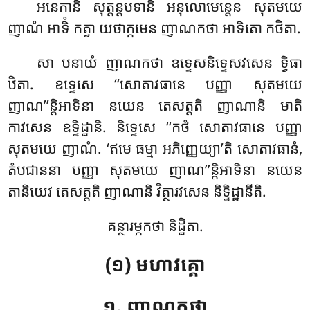
អនេកានិ សុត្តន្តបទានិ អនុលោមេន្តេន សុតមយេ
ញាណំ អាទិំ កត្វា យថាក្កមេន ញាណកថា អាទិតោ កថិតា.
សា
បនាយំ ញាណកថា ឧទ្ទេសនិទ្ទេសវសេន ទ្វិធា
ឋិតា. ឧទ្ទេសេ ‘‘សោតាវធានេ បញ្ញា សុតមយេ
ញាណ’’ន្តិអាទិនា នយេន តេសត្តតិ ញាណានិ មាតិ
កាវសេន ឧទ្ទិដ្ឋានិ. និទ្ទេសេ ‘‘កថំ សោតាវធានេ បញ្ញា
សុតមយេ ញាណំ. ‘ឥមេ ធម្មា អភិញ្ញេយ្យា’តិ សោតាវធានំ,
តំបជាននា បញ្ញា សុតមយេ ញាណ’’ន្តិអាទិនា នយេន
តានិយេវ តេសត្តតិ ញាណានិ វិត្ថារវសេន និទ្ទិដ្ឋានីតិ.
គន្ថារម្ភកថា និដ្ឋិតា.
(១) មហាវគ្គោ
១. ញាណកថា