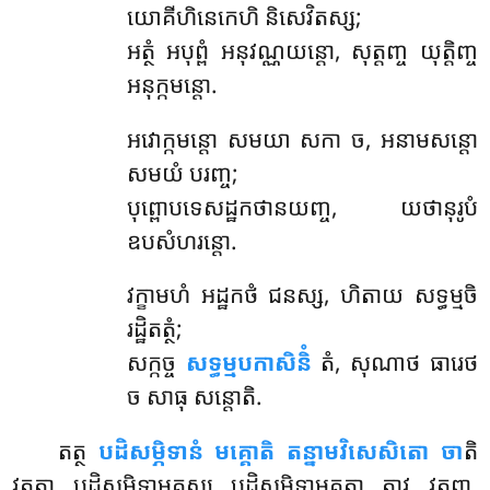
យោគីហិនេកេហិ និសេវិតស្ស;
អត្ថំ អបុព្ពំ អនុវណ្ណយន្តោ, សុត្តញ្ច យុត្តិញ្ច
អនុក្កមន្តោ.
អវោក្កមន្តោ សមយា សកា ច, អនាមសន្តោ
សមយំ បរញ្ច;
បុព្ពោបទេសដ្ឋកថានយញ្ច, យថានុរូបំ
ឧបសំហរន្តោ.
វក្ខាមហំ អដ្ឋកថំ ជនស្ស, ហិតាយ សទ្ធម្មចិ
រដ្ឋិតត្ថំ;
សក្កច្ច
សទ្ធម្មបកាសិនិំ
តំ, សុណាថ ធារេថ
ច សាធុ សន្តោតិ.
តត្ថ
បដិសម្ភិទានំ មគ្គោតិ តន្នាមវិសេសិតោ ចា
តិ
វុត្តត្តា បដិសម្ភិទាមគ្គស្ស បដិសម្ភិទាមគ្គតា តាវ វត្តព្ពា.