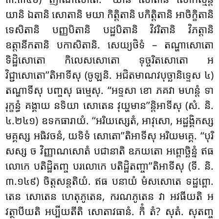
យានិ ឯតានិ សោតានិ មយា កិត្តិតានិ បកិត្តិតានិ អាចិក្ខិតានិ
ទេសិតានិ បញ្ញបិតានិ បដ្ឋបិតានិ វិវរិតានិ វិភត្តានិ
ឧត្តានីកតានិ បកាសិតានិ. សេយ្យថិទំ – តណ្ហាសោតោ
ទិដ្ឋិសោតោ កិលេសសោតោ ទុច្ចរិតសោតោ អ
វិជ្ជាសោតោ’’តិអាទីសុ (ចូឡនិ. អជិតមាណវបុច្ឆានិទ្ទេស ៤)
តណ្ហាទីសុ បញ្ចសុ ធម្មេសុ. ‘‘អទ្ទសា ខោ ភគវា មហន្តំ ទា
រុក្ខន្ធំ គង្គាយ នទិយា សោតេន វុយ្ហមាន’’ន្តិអាទីសុ (សំ. និ.
៤.២៤១) ឧទកធារាយំ. ‘‘អរិយស្សេតំ, អាវុសោ, អដ្ឋង្គិកស្ស
មគ្គស្ស អធិវចនំ, យទិទំ សោតោ’’តិអាទីសុ អរិយមគ្គេ. ‘‘បុរិ
សស្ស ច វិញ្ញាណសោតំ បជានាតិ ឧភយតោ អព្ពោច្ឆិន្នំ ឥធ
លោកេ បតិដ្ឋិតញ្ច បរលោកេ បតិដ្ឋិតញ្ចា’’តិអាទីសុ (ទី. និ.
៣.១៤៩) ចិត្តសន្តតិយំ
. ឥធ បនាយំ មំសសោតេ ទដ្ឋព្ពោ.
តេន សោតេន ហេតុភូតេន, ករណភូតេន វា អវធីយតិ អ
វត្ថាបីយតិ អប្បីយតីតិ សោតាវធានំ. កិំ តំ? សុតំ. សុតញ្ច