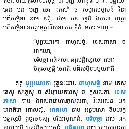
តថា. បរិយត្តិសវនបរិបុច្ឆា ហិ បុព្ពេ ហោន្តុ វា មា វា, បុព្ពយោ
គេន បន បុព្ពេ ចេវ ឯតរហិ ច សង្ខារសម្មសនំ វិនា
បដិសម្ភិទា នាម នត្ថិ. ឥមេ បន ទ្វេបិ ឯកតោ ហុត្វា
បដិសម្ភិទា ឧបត្ថម្ភេត្វា វិសទា ករោន្តីតិ. អបរេ អាហុ –
‘‘បុព្ពយោគោ ពាហុសច្ចំ, ទេសភាសា ច
អាគមោ;
បរិបុច្ឆា អធិគមោ, គរុសន្និស្សយោ តថា;
មិត្តសម្បត្តិ ចេវាតិ, បដិសម្ភិទបច្ចយា’’តិ.
តត្ថ
បុព្ពយោគោ
វុត្តនយោវ.
ពាហុសច្ចំ
នាម តេសុ
តេសុ សត្ថេសុ ច សិប្បាយតនេសុ ច កុសលតា.
ទេស
ភាសា
នាម
ឯកសតវោហារកុសលតា, វិសេសេន បន
មាគធិកេ កោសល្លំ.
អាគមោ
នាម អន្តមសោ ឱបម្មវគ្គ
មត្តស្សបិ ពុទ្ធវចនស្ស បរិយាបុណនំ.
បរិបុច្ឆា
នាម ឯក
គាថាយបិ
អត្ថវិនិច្ឆយបុច្ឆនំ.
អធិគមោ
នាម សោតាបន្នតា