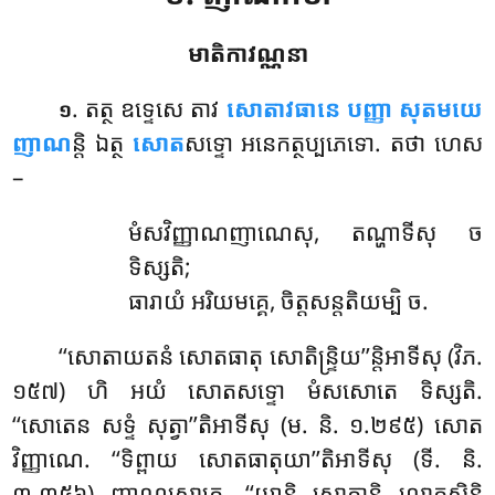
មាតិកាវណ្ណនា
. តត្ថ
ឧទ្ទេសេ តាវ
សោតាវធានេ បញ្ញា សុតមយេ
១
ញាណ
ន្តិ ឯត្ថ
សោត
សទ្ទោ អនេកត្ថប្បភេទោ. តថា ហេស
–
មំសវិញ្ញាណញាណេសុ, តណ្ហាទីសុ ច
ទិស្សតិ;
ធារាយំ អរិយមគ្គេ, ចិត្តសន្តតិយម្បិ ច.
‘‘សោតាយតនំ សោតធាតុ សោតិន្ទ្រិយ’’ន្តិអាទីសុ (វិភ.
១៥៧) ហិ អយំ សោតសទ្ទោ មំសសោតេ ទិស្សតិ.
‘‘សោតេន សទ្ទំ សុត្វា’’តិអាទីសុ (ម. និ. ១.២៩៥) សោត
វិញ្ញាណេ. ‘‘ទិព្ពាយ សោតធាតុយា’’តិអាទីសុ (ទី. និ.
៣.៣៥៦) ញាណសោតេ. ‘‘យានិ សោតានិ លោកស្មិន្តិ