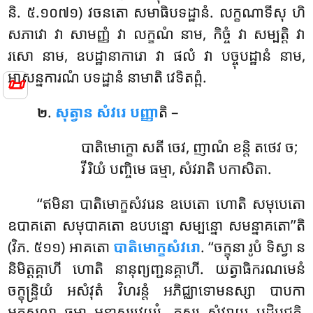
និ. ៥.១០៧១) វចនតោ សមាធិបទដ្ឋានំ. លក្ខណាទីសុ ហិ
សភាវោ វា សាមញ្ញំ វា លក្ខណំ
នាម, កិច្ចំ វា សម្បត្តិ វា
រសោ នាម, ឧបដ្ឋានាការោ វា ផលំ វា បច្ចុបដ្ឋានំ នាម,
អាសន្នការណំ បទដ្ឋានំ នាមាតិ វេទិតព្ពំ.
📜
.
សុត្វាន សំវរេ បញ្ញា
តិ –
២
បាតិមោក្ខោ សតី ចេវ, ញាណំ ខន្តិ តថេវ ច;
វីរិយំ បញ្ចិមេ ធម្មា, សំវរាតិ បកាសិតា.
‘‘ឥមិនា បាតិមោក្ខសំវរេន ឧបេតោ ហោតិ សមុបេតោ
ឧបាគតោ សមុបាគតោ ឧបបន្នោ សម្បន្នោ សមន្នាគតោ’’តិ
(វិភ. ៥១១) អាគតោ
បាតិមោក្ខសំវរោ
. ‘‘ចក្ខុនា រូបំ ទិស្វា ន
និមិត្តគ្គាហី ហោតិ នានុព្យញ្ជនគ្គាហី. យត្វាធិករណមេនំ
ចក្ខុន្ទ្រិយំ អសំវុតំ វិហរន្តំ អភិជ្ឈាទោមនស្សា បាបកា
អកុសលា ធម្មា អន្វាស្សវេយ្យុំ, តស្ស សំវរាយ បដិបជ្ជតិ,