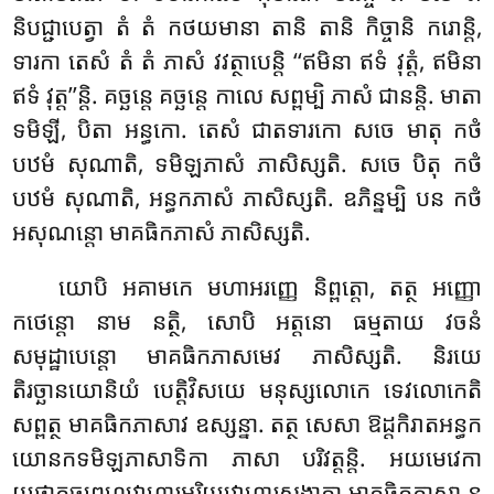
និបជ្ជាបេត្វា តំ តំ កថយមានា តានិ តានិ កិច្ចានិ ករោន្តិ,
ទារកា តេសំ តំ តំ ភាសំ វវត្ថាបេន្តិ ‘‘ឥមិនា ឥទំ វុត្តំ, ឥមិនា
ឥទំ វុត្ត’’ន្តិ. គច្ឆន្តេ គច្ឆន្តេ កាលេ សព្ពម្បិ ភាសំ ជានន្តិ. មាតា
ទមិឡី, បិតា អន្ធកោ. តេសំ ជាតទារកោ សចេ មាតុ កថំ
បឋមំ សុណាតិ
, ទមិឡភាសំ ភាសិស្សតិ. សចេ បិតុ កថំ
បឋមំ សុណាតិ, អន្ធកភាសំ ភាសិស្សតិ. ឧភិន្នម្បិ បន កថំ
អសុណន្តោ មាគធិកភាសំ ភាសិស្សតិ.
យោបិ អគាមកេ មហាអរញ្ញេ និព្ពត្តោ, តត្ថ អញ្ញោ
កថេន្តោ នាម នត្ថិ, សោបិ អត្តនោ ធម្មតាយ វចនំ
សមុដ្ឋាបេន្តោ មាគធិកភាសមេវ ភាសិស្សតិ. និរយេ
តិរច្ឆានយោនិយំ បេត្តិវិសយេ មនុស្សលោកេ ទេវលោកេតិ
សព្ពត្ថ មាគធិកភាសាវ ឧស្សន្នា. តត្ថ សេសា ឱដ្ដកិរាតអន្ធក
យោនកទមិឡភាសាទិកា ភាសា បរិវត្តន្តិ. អយមេវេកា
យថាភុច្ចព្រហ្មវោហារអរិយវោហារសង្ខាតា មាគធិកភាសា ន