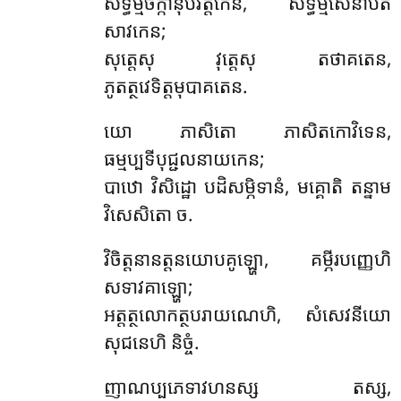
សទ្ធម្មចក្កានុបវត្តកេន
, សទ្ធម្មសេនាបតិ
សាវកេន;
សុត្តេសុ វុត្តេសុ តថាគតេន,
ភូតត្ថវេទិត្តមុបាគតេន.
យោ
ភាសិតោ ភាសិតកោវិទេន,
ធម្មប្បទីបុជ្ជលនាយកេន;
បាឋោ វិសិដ្ឋោ បដិសម្ភិទានំ, មគ្គោតិ តន្នាម
វិសេសិតោ ច.
វិចិត្តនានត្តនយោបគូឡ្ហោ, គម្ភីរបញ្ញេហិ
សទាវគាឡ្ហោ;
អត្តត្ថលោកត្ថបរាយណេហិ, សំសេវនីយោ
សុជនេហិ និច្ចំ.
ញាណប្បភេទាវហនស្ស តស្ស,