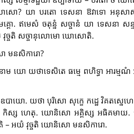
ោសោ? យា បរតោ ទេសនា ឱវាទោ អនុសាសនី ស
គ្គោ. ឥមេសំ ចតុន្នំ សច្ចានំ យា
ទេសនា សន្ទស
វុច្ចតិ សច្ចានុលោមោ ឃោសោតិ.
និសោ មនសិការោ?
នាម យោ យថាទេសិតេ ធម្មេ ពហិទ្ធា អារម្មណំ
 ឧបាយោ. យថា បុរិសោ សុក្ខេ កដ្ឋេ វិគតស្នេហ
ំ កិស្ស ហេតុ. យោនិសោ អគ្គិស្ស អធិគមាយ.
តិ – អយំ វុច្ចតិ យោនិសោ មនសិការោ.