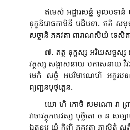
ឥមេសំ អដ្ឋារសន្នំ មូលបទាន
ទុក្ខនិរោធគាមិនី បដិបទា. ឥតិ សម
សច្ចានិ ភគវតា ពារាណសិយំ ទេសិតា
៧
. តត្ថ ទុក្ខស្ស អរិយសច្ចស្
វត្ថស្ស សង្កាសនាយ បកាសនាយ វិវរ
មេកំ សច្ចំ អបរិមាណេហិ អក្ខរបទព្យញ
ព្យញ្ជនបុថុត្តេន.
យោ ហិ កោចិ សមណោ វា ព្រាហ្មណោ
វាចាវត្ថុកមេវស្ស បុច្ឆិតោ ច ន សម្បាយ
ឯត្ថន្តរេ យំ កិញ្ចិ ភគវតា ភាសិតំ សុត្