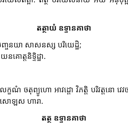
តត្ថាយំ
ឧទ្ទានគាថា
ញ្ចនយា សាសនស្ស បរិយេដ្ឋិ;
នគោត្តនិទ្ទិដ្ឋា.
 លក្ខណំ ចតុព្យូហោ អាវដ្ដោ វិភត្តិ បរិវត្តន
មេ សោឡស ហារា.
តត្ថ ឧទ្ទានគាថា