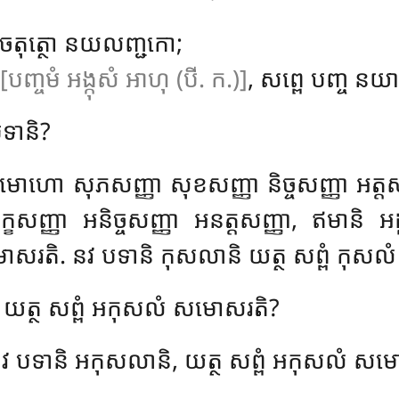
ចតុត្ថោ នយលញ្ជកោ;
[បញ្ចមំ អង្កុសំ អាហុ (បី. ក.)]
, សព្ពេ បញ្ច នយ
បទានិ?
ហោ សុភសញ្ញា សុខសញ្ញា និច្ចសញ្ញា អត្
្ញា អនិច្ចសញ្ញា អនត្តសញ្ញា, ឥមានិ អដ
ោសរតិ. នវ បទានិ កុសលានិ យត្ថ សព្ពំ កុស
 យត្ថ សព្ពំ អកុសលំ សមោសរតិ?
និ នវ បទានិ អកុសលានិ, យត្ថ សព្ពំ អកុសលំ សម