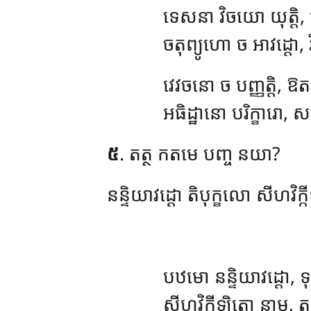
ទេសនា
វិចយោ យុត្ត
ចតុព្យូហោ ច អាវដ្ដោ, វិ
វេវចនោ ច បញ្ញត្តិ
អធិដ្ឋានោ បរិក្ខា
៥
. តត្ថ កតមេ បញ្ច នយា?
នន្ទិយាវដ្ដោ តិបុក្ខលោ សីហវ
បឋមោ នន្ទិយាវដ្ដោ, ទ
សីហវិក្កីឡិតោ នាម