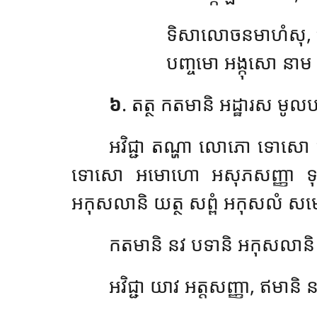
ទិសាលោចនមាហំសុ, 
បញ្ចមោ អង្កុសោ នាម
៦
. តត្ថ កតមានិ អដ្ឋារស មូល
អវិជ្ជា
តណ្ហា លោភោ ទោសោ មោ
ទោសោ អមោហោ អសុភសញ្ញា ទុក្ខសញ
អកុសលានិ យត្ថ សព្ពំ អកុសលំ សម
កតមានិ នវ បទានិ អកុសលានិ
អវិជ្ជា យាវ អត្តសញ្ញា, ឥមា