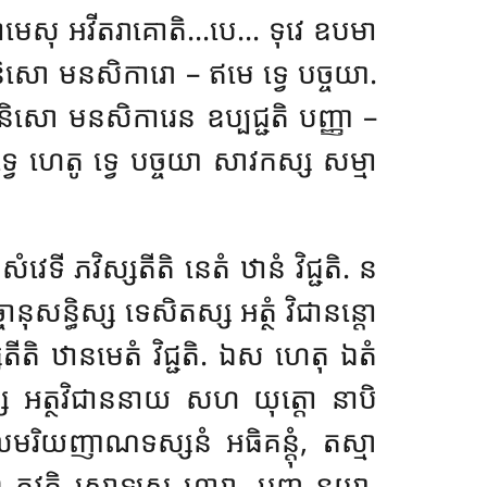
ិ កាមេសុ អវីតរាគោតិ…បេ… ទុវេ ឧបមា
ិសោ មនសិការោ – ឥមេ ទ្វេ បច្ចយា.
និសោ មនសិការេន ឧប្បជ្ជតិ បញ្ញា –
េ ទ្វេ ហេតូ ទ្វេ បច្ចយា សាវកស្ស សម្មា
វេទី ភវិស្សតីតិ នេតំ ឋានំ វិជ្ជតិ. ន
ុសន្ធិស្ស ទេសិតស្ស អត្ថំ វិជានន្តោ
្សតីតិ ឋានមេតំ វិជ្ជតិ. ឯស ហេតុ ឯតំ
ស អត្ថវិជាននាយ សហ យុត្តោ នាបិ
មរិយញាណទស្សនំ អធិគន្តុំ, តស្មា
ពី ភវតិ សោឡស ហារា, បញ្ច នយា,