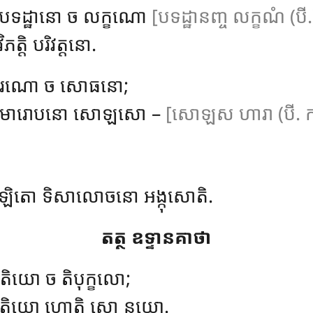
ិ, បទដ្ឋានោ ច លក្ខណោ
[បទដ្ឋានញ្ច លក្ខណំ (បី.
ភត្តិ បរិវត្តនោ.
, ឱតរណោ ច សោធនោ;
រោ, សមារោបនោ សោឡសោ –
[សោឡស ហារា (បី. ក
ិក្កីឡិតោ ទិសាលោចនោ អង្កុសោតិ.
តត្ថ ឧទ្ទានគាថា
ុតិយោ ច តិបុក្ខលោ;
, តតិយោ ហោតិ សោ នយោ.