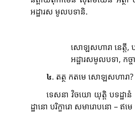
អដ្ឋារស មូលបទានិ.
សោឡសហារា នេត្តី, ប
អដ្ឋារសមូលបទា, កច្ចាយ
៤
. តត្ថ កតមេ សោឡសហារា?
ទេសនា វិចយោ យុត្តិ បទដ្ឋានំ
ដ្ឋានោ បរិក្ខារោ សមារោបនោ – ឥ