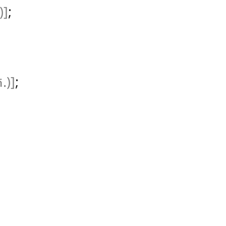
)]
;
.)]
;