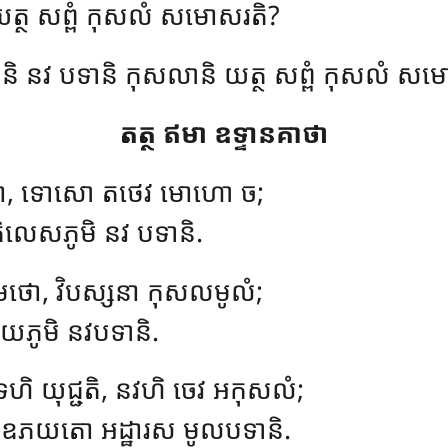
ត្ថ សព្ពំ កុសលំ សមោសរតិ?
ិ នវ បទានិ កុសលានិ យត្ថ សព្ពំ កុសលំ សមោ
តត្ថ ឥមា ឧទ្ទានគាថា
ោភោ, ទោសោ តថេវ មោហោ ច;
 កិលេសភូមិ នវ បទានិ.
មថោ, វិបស្សនា កុសលមូលំ;
្រិយភូមិ នវបទានិ.
េហិ យុជ្ជតិ, នវហិ ចេវ អកុសលំ;
 ឧភយតោ អដ្ឋារស មូលបទានិ.