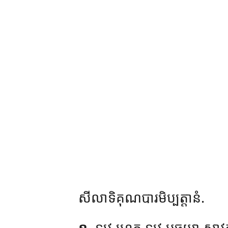
សីលាទិគុណបារមិប្បត្តានំ.
១
. ទុវេ
ហេតូ ទុវេ បច្ចយា សាវ