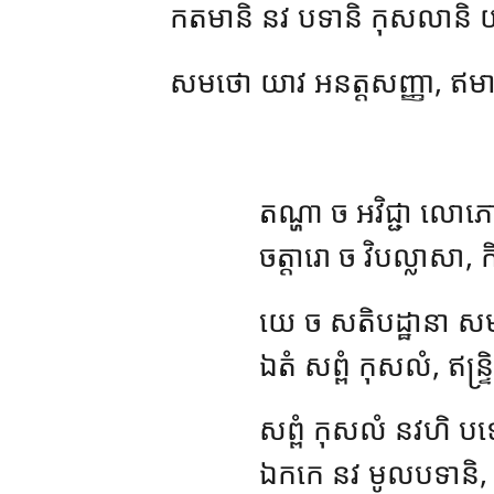
កតមានិ នវ បទានិ កុសលានិ យ
សមថោ យាវ អនត្តសញ្ញា, ឥមាន
តណ្ហា
ច អវិជ្ជា ល
ចត្តារោ ច វិបល្លាសា,
យេ ច សតិបដ្ឋានា ស
ឯតំ សព្ពំ កុសលំ, ឥន្ទ
សព្ពំ កុសលំ នវហិ បទ
ឯកកេ នវ មូលបទានិ,