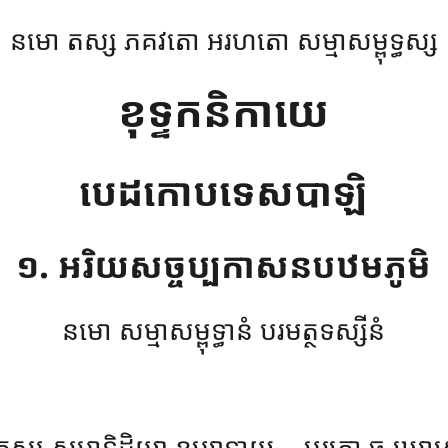
នមោ តស្ស ភគវតោ អរហតោ សម្មាសម្ពុទ្ធស្ស
ខុទ្ទកនិកាយេ
បេដកោបទេសបាឡិ
១. អរិយសច្ចប្បកាសនបឋមភូមិ
នមោ សម្មាសម្ពុទ្ធានំ បរមត្ថទស្សីនំ
កស្ស សម្មាទិដ្ឋិយា ឧប្បាទាយ – បរតោ ច ឃោសោ