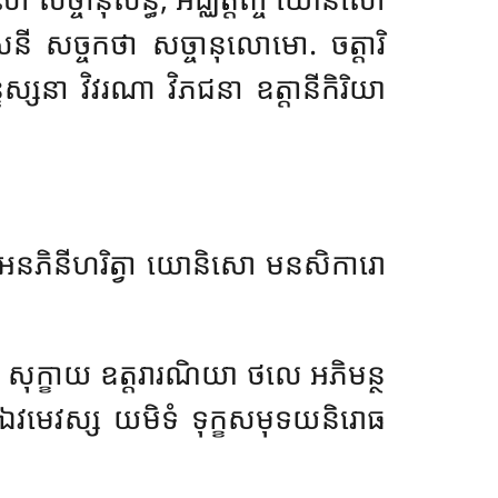
ច្ចកថា សច្ចានុលោមោ. ចត្តារិ
្សនា វិវរណា វិភជនា ឧត្តានីកិរិយា
 អនភិនីហរិត្វា យោនិសោ មនសិការោ
េ សុក្ខាយ ឧត្តរារណិយា ថលេ អភិមន្ថ
 ឯវមេវស្ស យមិទំ ទុក្ខសមុទយនិរោធ