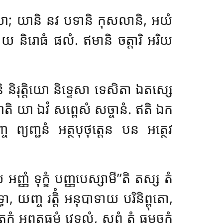
យោ; យានិ នវ បទានិ កុសលានិ, អយំ
បទាយ និរោធំ ផលំ. ឥមានិ
ចត្តារិ អរិយ
និ
និរុត្តិយោ និទ្ទេសា ទេសិតា ឯតស្សេ
 យា ឯវំ សព្ពេសំ សច្ចានំ. ឥតិ ឯក
ច ព្យញ្ជនំ អត្ថបុថុត្តេន បន អត្ថេវ
្ញំ ទុក្ខំ បញ្ញបេស្សាមី’’តិ តស្ស តំ
ធោ, យញ្ច រត្តិំ អនុបាទាយ បរិនិព្ពុតោ,
ព្ភុតធម្មំ វេទល្លំ, សព្ពំ តំ ធម្មចក្កំ