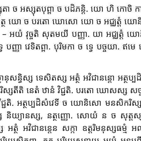
្សុតា ច អស្សុតបុព្ពា ច បដិភន្តិ. យោ ហិ កោច
ំ. តត្ថ យោ ច បរតោ ឃោសោ យោ ច អជ្ឈត្តំ យោន
 អយំ វុច្ចតិ សុតមយី បញ្ញា. យា អជ្ឈត្តំ យោ
្វេ បញ្ញា វេទិតព្ពា. បុរិមកា ច ទ្វេ បច្ចយា. ឥម
ន្ធិស្ស ទេសិតស្ស អត្ថំ អវិជានន្តោ អត្ថប្បដិសំ
្សតីតិ នេតំ ឋានំ វិជ្ជតិ. បរតោ ឃោសស្ស សច្ចាន
 វិជ្ជតិ. អត្ថប្បដិសំវេទី ច យោនិសោ មនសិករិស
ិយ្យានស្ស, នត្ថញ្ញោ. សោយំ ន ច សុត្តស្
 អវិជានន្តេន សក្កា ឧត្តរិមនុស្សធម្មំ អល
រិយេសិតព្ពា. តត្ថ
បរិយេសនាយ អយំ អនុបុព្