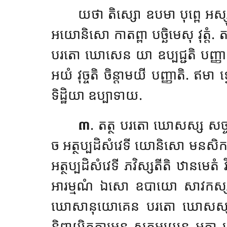
យថា
តិស្សោ ឧបមា បុព្ពេ អស
អយោនិសោ កាតព្ពា បច្ឆិមេសុ វុត្ត
បរតោ ឃោសេន យា ឧប្បជ្ជតិ បញ្ញា –
អយំ វុច្ចតិ ចិន្តាមយី បញ្ញាតិ. ឥមា ទ
ទិដ្ឋិយា ឧប្បាទាយ.
៣
. តត្ថ បរតោ ឃោសស្ស សច្ចានុស
ច អត្ថប្បដិសំវេទី យោនិសោ មនសិករិស
អត្ថប្បដិសំវេទី ភវិស្សតីតិ ឋានមេតំ
អារម្មណំ ឯសោ ឧបាយោ សាវកស្ស ន
ឃោសានុយោគេន បរតោ ឃោសស្ស អត្ថំ
និព្ពាយិតុកាមេន សុតមយេន អត្ថា ប