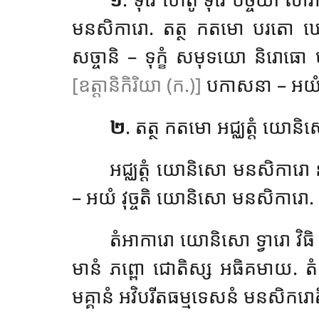
មនសិការោ. តត្ថ កតមោ បរតោ ឃ
សច្ចានិ – ទុក្ខំ សមុទយោ និរោធោ ម
[ឧត្តានិកិរិយា (ក.)]
បកាសនា – អយំ 
២
. តត្ថ កតមោ អជ្ឈត្តំ យោ
អជ្ឈត្តំ យោនិសោ មនសិការោ 
– អយំ វុច្ចតិ យោនិសោ មនសិការោ.
តំអាការោ យោនិសោ ទ្វារោ វិធិ
មានំ ភព្ពោ ជោតិស្ស អធិគមាយ
. ត
មគ្គានំ អវិបរីតធម្មទេសនំ មនសិករោ