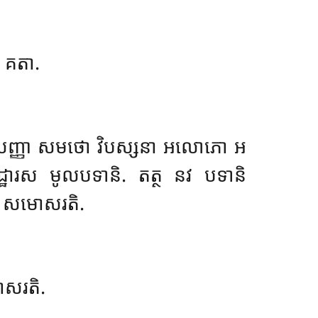
ា គតា.
តសញ្ញា សមថោ
វិបស្សនា អលោភោ អ
្ឋារស មូលបទានិ. តត្ថ នវ បទានិ
លំ សមោសរតិ.
ោសរតិ.