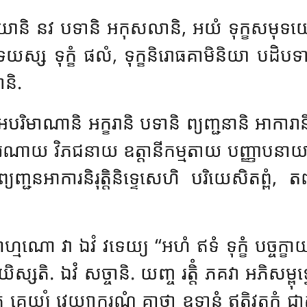
ំ យានិ នវ បទានិ អកុសលានិ, អយំ ទុក្ខសមុទ
ុទយស្ស ទុក្ខំ ផលំ, ទុក្ខនិរោធគាមិនិយា បដិ
និ.
ស អបរិមាណានិ អក្ខរានិ បទានិ ព្យញ្ជនានិ អាការា
ណាយ វិភជនាយ ឧត្តានីកម្មតាយ បញ្ញាបនាយាតិ
្ជនអាការនិរុត្តិនិទ្ទេសេហិ បរិយេសិតព្ពំ, តញ្
 វា ឯវំ វទេយ្យ ‘‘អហំ ឥទំ ទុក្ខំ បច្ចក្ខាយ អញ
ិស្សតិ. ឯវំ សច្ចានិ. យញ្ច រត្តិំ ភគវា អភិសម្ពុទ្
តំ គេយ្យំ វេយ្យាករណំ គាថា ឧទានំ ឥតិវុត្តកំ ជាតកំ អ