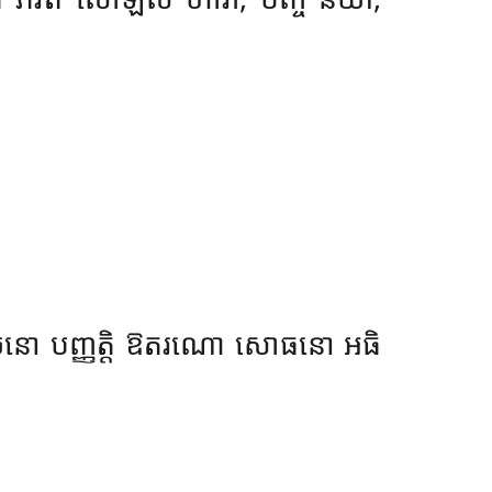
ោ វេវចនោ បញ្ញត្តិ ឱតរណោ សោធនោ អធិ