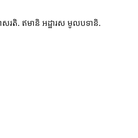
សរតិ. ឥមានិ អដ្ឋារស មូលបទានិ.