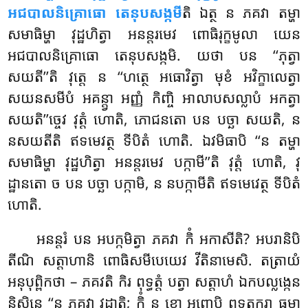
អជបាលនិគ្រោធោ តេនុបសង្កមី
តិ ឯត្ថ ន ភគវា តម្ហា
សមាធិម្ហា វុដ្ឋហិត្វា អនន្តរមេវ ពោធិរុក្ខមូលា យេន
អជបាលនិគ្រោធោ តេនុបសង្កមិ. យថា បន ‘‘ភុត្វា
សយតី’’តិ វុត្តេ ន ‘‘ហត្ថេ អធោវិត្វា មុខំ អវិក្ខាលេត្វា
សយនសមីបំ អគន្ត្វា អញ្ញំ កិញ្ចិ អាលាបសល្លាបំ អកត្វា
សយតិ’’ច្ចេវ វុត្តំ ហោតិ, ភោជនតោ បន បច្ឆា សយតិ, ន
នសយតីតិ ឥទមេវត្ថ ទីបិតំ ហោតិ. ឯវមិធាបិ ‘‘ន តម្ហា
សមាធិម្ហា វុដ្ឋហិត្វា អនន្តរមេវ បក្កាមី’’តិ វុត្តំ ហោតិ, វុ
ដ្ឋានតោ ច បន បច្ឆា បក្កាមិ, ន នបក្កាមីតិ
ឥទមេវេត្ថ ទីបិតំ
ហោតិ.
អនន្តរំ បន អបក្កមិត្វា ភគវា កិំ អកាសីតិ? អបរានិបិ
តីណិ សត្តាហានិ ពោធិសមីបេយេវ វីតិនាមេសិ. តត្រាយំ
អនុបុព្ពិកថា – ភគវតិ កិរ ពុទ្ធត្តំ បត្វា សត្តាហំ ឯកបល្លង្កេន
និសិន្នេ ‘‘ន ភគវា វុដ្ឋាតិ; កិំ នុ ខោ អញ្ញេបិ ពុទ្ធត្តករា ធម្មា