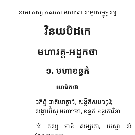
នមោ តស្ស ភគវតោ អរហតោ សម្មាសម្ពុទ្ធស្ស
វិនយបិដកេ
មហាវគ្គ-អដ្ឋកថា
១. មហាខន្ធកំ
ពោធិកថា
ឧភិន្នំ
បាតិមោក្ខានំ, សង្គីតិសមនន្តរំ;
សង្គាយិំសុ មហាថេរា, ខន្ធកំ ខន្ធកោវិទា.
យំ តស្ស ទានិ សម្បត្តោ, យស្មា សំ