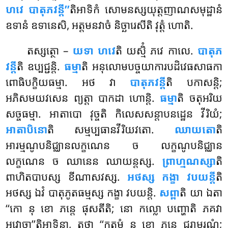
ហវេ បាតុភវន្តី’’
តិអាទិកំ សោមនស្សយុត្តញាណសមុដ្ឋានំ
ឧទានំ ឧទានេសិ, អត្តមនវាចំ និច្ឆារេសីតិ វុត្តំ ហោតិ.
តស្សត្ថោ –
យទា ហវេ
តិ យស្មិំ ភវេ កាលេ.
បាតុភ
វន្តី
តិ ឧប្បជ្ជន្តិ.
ធម្មា
តិ អនុលោមបច្ចយាការបដិវេធសាធកា
ពោធិបក្ខិយធម្មា. អថ វា
បាតុភវន្តី
តិ បកាសន្តិ;
អភិសមយវសេន ព្យត្តា បាកដា ហោន្តិ.
ធម្មា
តិ ចតុអរិយ
សច្ចធម្មា. អាតាបោ វុច្ចតិ កិលេសសន្តាបនដ្ឋេន វីរិយំ;
អាតាបិនោ
តិ សម្មប្បធានវីរិយវតោ.
ឈាយតោ
តិ
អារម្មណូបនិជ្ឈានលក្ខណេន ច លក្ខណូបនិជ្ឈាន
លក្ខណេន ច ឈានេន ឈាយន្តស្ស.
ព្រាហ្មណស្សា
តិ
ពាហិតបាបស្ស ខីណាសវស្ស.
អថស្ស កង្ខា វបយន្តី
តិ
អថស្ស ឯវំ បាតុភូតធម្មស្ស កង្ខា វបយន្តិ.
សព្ពា
តិ យា ឯតា
‘‘កោ នុ ខោ ភន្តេ ផុសតីតិ; នោ កល្លោ បញ្ហោតិ ភគវា
អវោចា’’តិអាទិនា, តថា ‘‘កតមំ នុ ខោ ភន្តេ ជរាមរណំ;