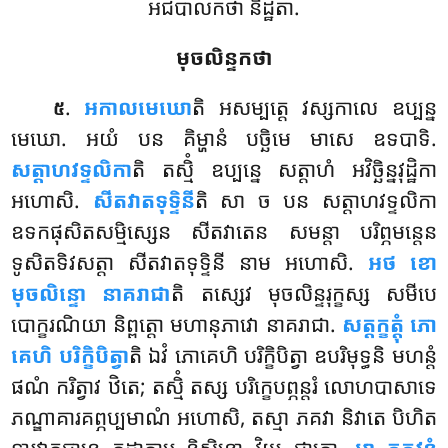
អជបាលកថា និដ្ឋិតា.
មុចលិន្ទកថា
.
អកាលមេឃោ
តិ អសម្បត្តេ វស្សកាលេ ឧប្បន្ន
៥
មេឃោ. អយំ បន គិម្ហានំ បច្ឆិមេ មាសេ ឧទបាទិ.
សត្តាហវទ្ទលិកា
តិ តស្មិំ ឧប្បន្នេ សត្តាហំ អវិច្ឆិន្នវុដ្ឋិកា
អហោសិ.
សីតវាតទុទ្ទិនី
តិ សា ច បន សត្តាហវទ្ទលិកា
ឧទកផុសិតសម្មិស្សេន សីតវាតេន សមន្តា បរិព្ភមន្តេន
ទូសិតទិវសត្តា សីតវាតទុទ្ទិនី នាម អហោសិ.
អថ ខោ
មុចលិន្ទោ នាគរាជា
តិ តស្សេវ មុចលិន្ទរុក្ខស្ស សមីបេ
បោក្ខរណិយា និព្ពត្តោ មហានុភាវោ នាគរាជា.
សត្តក្ខត្តុំ ភោ
គេហិ បរិក្ខិបិត្វា
តិ ឯវំ ភោគេហិ បរិក្ខិបិត្វា ឧបរិមុទ្ធនិ មហន្តំ
ផណំ ករិត្វាវ ឋិតេ; តស្មិំ តស្ស បរិក្ខេបព្ភន្តរំ លោហបាសាទេ
ភណ្ឌាគារគព្ភប្បមាណំ អហោសិ, តស្មា ភគវា និវាតេ បិហិត
ទ្វារវាតបានេ កូដាគារេ និសិន្នោ វិយ ជាតោ.
មា ភគវន្តំ