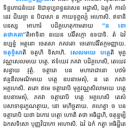
ទិន្នភោជនំយេវ ឱជានុប្បពន្ធនវសេន អដ្ឋាសិ, ឯត្តកំ កាលំ
នេវ ជិឃច្ឆា ន បិបាសា ន កាយទុព្ពល្យំ អហោសិ. ឥទានិ
បនស្ស អាហារំ បដិគ្គហេតុកាមតាយ
‘‘ន ខោ
តថាគតា’’
តិអាទិនា នយេន បរិវិតក្កោ ឧទបាទិ
. តំ ឯវំ
ឧប្បន្នំ អត្តនោ ចេតសា ភគវតោ ចេតោបរិវិតក្កមញ្ញាយ.
ចតុទ្ទិសា
តិ ចតូហិ ទិសាហិ.
សេលមយេ បត្តេ
តិ មុគ្គ
វណ្ណសេលមយេ បត្តេ. ឥទំយេវ ភគវា បដិគ្គហេសិ, តេយេវ
សន្ធាយ វុត្តំ. ចត្តារោ បន មហារាជានោ បឋមំ
ឥន្ទនីលមណិមយេ បត្តេ ឧបនាមេសុំ, ន តេ ភគវា
អគ្គហេសិ. តតោ ឥមេ ចត្តារោបិ មុគ្គវណ្ណសិលាមយេ បត្តេ
ឧបនាមេសុំ, ភគវា ចត្តារោបិ បត្តេ អគ្គហេសិ តេសំ
បសាទានុរក្ខណត្ថាយ, នោ មហិច្ឆតាយ. គហេត្វា ច បន
ចត្តារោបិ យថា ឯកោវ បត្តោ ហោតិ តថា អធិដ្ឋហិ, ចតុន្នម្បិ
ឯកសទិសោ បុញ្ញវិបាកោ អហោសិ. ឯវំ ឯកំ កត្វា អធិដ្ឋិតេ