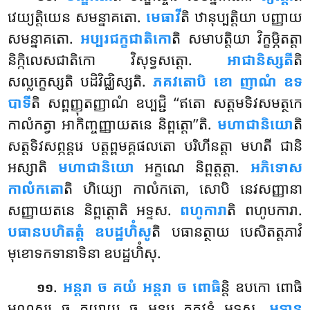
វេយ្យត្តិយេន សមន្នាគតោ.
មេធាវី
តិ ឋានុប្បត្តិយា បញ្ញាយ
សមន្នាគតោ.
អប្បរជក្ខជាតិកោ
តិ សមាបត្តិយា វិក្ខម្ភិតត្តា
និក្កិលេសជាតិកោ វិសុទ្ធសត្តោ.
អាជានិស្សតី
តិ
សល្លក្ខេស្សតិ បដិវិជ្ឈិស្សតិ.
ភគវតោបិ ខោ ញាណំ ឧទ
បាទី
តិ សព្ពញ្ញុតញ្ញាណំ ឧប្បជ្ជិ ‘‘ឥតោ សត្តមទិវសមត្ថកេ
កាលំកត្វា អាកិញ្ចញ្ញាយតនេ និព្ពត្តោ’’តិ.
មហាជានិយោ
តិ
សត្តទិវសព្ភន្តរេ
បត្តព្ពមគ្គផលតោ បរិហីនត្តា មហតី ជានិ
អស្សាតិ
មហាជានិយោ
អក្ខណេ និព្ពត្តត្តា.
អភិទោស
កាលំកតោ
តិ ហិយ្យោ កាលំកតោ, សោបិ នេវសញ្ញានា
សញ្ញាយតនេ និព្ពត្តោតិ អទ្ទស.
ពហូការា
តិ ពហូបការា.
បធានបហិតត្តំ ឧបដ្ឋហិំសូ
តិ បធានត្ថាយ បេសិតត្តភាវំ
មុខោទកទានាទិនា ឧបដ្ឋហិំសុ.
.
អន្តរា ច គយំ អន្តរា ច ពោធិ
ន្តិ ឧបកោ ពោធិ
១១
មណ្ឌស្ស ច គយាយ ច អន្តរេ ភគវន្តំ អទ្ទស.
អទ្ធាន