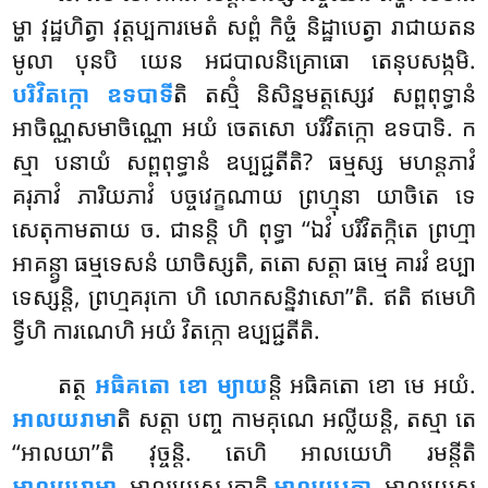
ម្ហា វុដ្ឋហិត្វា វុត្តប្បការមេតំ សព្ពំ កិច្ចំ និដ្ឋាបេត្វា រាជាយតន
មូលា បុនបិ យេន អជបាលនិគ្រោធោ តេនុបសង្កមិ.
បរិវិតក្កោ ឧទបាទី
តិ តស្មិំ និសិន្នមត្តស្សេវ សព្ពពុទ្ធានំ
អាចិណ្ណសមាចិណ្ណោ អយំ ចេតសោ បរិវិតក្កោ ឧទបាទិ. ក
ស្មា បនាយំ សព្ពពុទ្ធានំ ឧប្បជ្ជតីតិ? ធម្មស្ស មហន្តភាវំ
គរុភាវំ ភារិយភាវំ បច្ចវេក្ខណាយ ព្រហ្មុនា យាចិតេ ទេ
សេតុកាមតាយ ច. ជានន្តិ ហិ ពុទ្ធា ‘‘ឯវំ បរិវិតក្កិតេ ព្រហ្មា
អាគន្ត្វា ធម្មទេសនំ យាចិស្សតិ, តតោ សត្តា ធម្មេ គារវំ ឧប្បា
ទេស្សន្តិ, ព្រហ្មគរុកោ ហិ លោកសន្និវាសោ’’តិ. ឥតិ ឥមេហិ
ទ្វីហិ ការណេហិ អយំ វិតក្កោ ឧប្បជ្ជតីតិ.
តត្ថ
អធិគតោ ខោ ម្យាយ
ន្តិ អធិគតោ ខោ មេ អយំ.
អាលយរាមា
តិ សត្តា បញ្ច កាមគុណេ អល្លីយន្តិ, តស្មា តេ
‘‘អាលយា’’តិ វុច្ចន្តិ. តេហិ អាលយេហិ រមន្តីតិ
អាលយរាមា
. អាលយេសុ រតាតិ
អាលយរតា
. អាលយេសុ