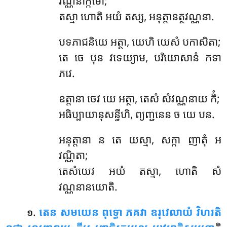
វណ្ណនាក្កមោ;
តស្មា ហោតិ អយំ តស្ស, អនុត្តានត្ថវណ្ណនា.
បទភាជនិយេ អត្ថា, យេហិ យេសំ បកាសិតា;
តេ ចេ បុន វទេយ្យាម, បរិយោសានំ កទា
ភវេ.
ឧត្តានា
ចេវ យេ អត្ថា, តេសំ សំវណ្ណនាយ កិំ;
អធិប្បាយានុសន្ធីហិ, ព្យញ្ជនេន ច យេ បន.
អនុត្តានា ន តេ យស្មា, សក្កា ញាតុំ អ
វណ្ណិតា;
តេសំយេវ អយំ តស្មា, ហោតិ សំ
វណ្ណនានយោតិ.
.
តេន សមយេន ពុទ្ធោ ភគវា ឧរុវេលាយំ វិហរតិ
១