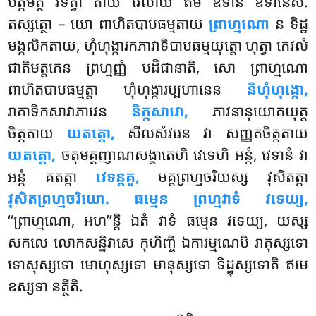
បត្តមត្ថំ វិទិត្វា តាយំ វេលាយំ ឥមំ ឧទានំ ឧទានេសិ.
តស្សត្ថោ – យោ ពាហិតបាបធម្មតាយ
ព្រាហ្មណោ
ន ទិដ្ឋ
មង្គលិកតាយ, ហុំហុង្ការកភាវាទិបាបធម្មយុត្តោ ហុត្វា កេវលំ
ជាតិមត្តកេន ព្រហ្មញ្ញំ បដិជានាតិ, សោ ព្រាហ្មណោ
ពាហិតបាបធម្មត្តា ហុំហុង្ការប្បហានេន
និហុំហុង្កោ,
រាគាទិកសាវាភាវេន
និក្កសាវោ,
ភាវនានុយោគយុត្ត
ចិត្តតាយ
យតត្តោ,
សីលសំវរេន វា សញ្ញតចិត្តតាយ
យតត្តោ,
ចតុមគ្គញាណសង្ខាតេហិ វេទេហិ អន្តំ, វេទានំ វា
អន្តំ គតត្តា
វេទន្តគូ,
មគ្គព្រហ្មចរិយស្ស វុសិតត្តា
វុសិតព្រហ្មចរិយោ. ធម្មេន ព្រហ្មវាទំ វទេយ្យ,
‘‘ព្រាហ្មណោ, អហ’’ន្តិ ឯតំ វាទំ ធម្មេន វទេយ្យ, យស្ស
សកលេ លោកសន្និវាសេ កុហិញ្ចិ ឯការម្មណេបិ រាគុស្សទោ
ទោសុស្សទោ មោហុស្សទោ មានុស្សទោ ទិដ្ឋុស្សទោតិ ឥមេ
ឧស្សទា នត្ថីតិ.