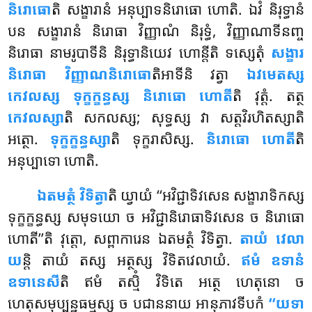
និរោធោ
តិ សង្ខារានំ អនុប្បាទនិរោធោ ហោតិ. ឯវំ និរុទ្ធានំ
បន សង្ខារានំ និរោធា វិញ្ញាណំ និរុទ្ធំ, វិញ្ញាណាទីនញ្ច
និរោធា នាមរូបាទីនិ និរុទ្ធានិយេវ ហោន្តីតិ ទស្សេតុំ
សង្ខារ
និរោធា វិញ្ញាណនិរោធោ
តិអាទីនិ វត្វា
ឯវមេតស្ស
កេវលស្ស ទុក្ខក្ខន្ធស្ស និរោធោ ហោតី
តិ វុត្តំ. តត្ថ
កេវលស្សា
តិ សកលស្ស; សុទ្ធស្ស វា សត្តវិរហិតស្សាតិ
អត្ថោ.
ទុក្ខក្ខន្ធស្សា
តិ ទុក្ខរាសិស្ស.
និរោធោ ហោតី
តិ
អនុប្បាទោ ហោតិ.
ឯតមត្ថំ
វិទិត្វា
តិ យ្វាយំ ‘‘អវិជ្ជាទិវសេន សង្ខារាទិកស្ស
ទុក្ខក្ខន្ធស្ស សមុទយោ ច អវិជ្ជានិរោធាទិវសេន ច និរោធោ
ហោតី’’តិ វុត្តោ, សព្ពាការេន ឯតមត្ថំ វិទិត្វា.
តាយំ វេលា
យ
ន្តិ តាយំ តស្ស អត្ថស្ស វិទិតវេលាយំ.
ឥមំ ឧទានំ
ឧទានេសី
តិ ឥមំ តស្មិំ វិទិតេ អត្ថេ ហេតុនោ ច
ហេតុសមុប្បន្នធម្មស្ស ច បជាននាយ អានុភាវទីបកំ
‘‘យទា