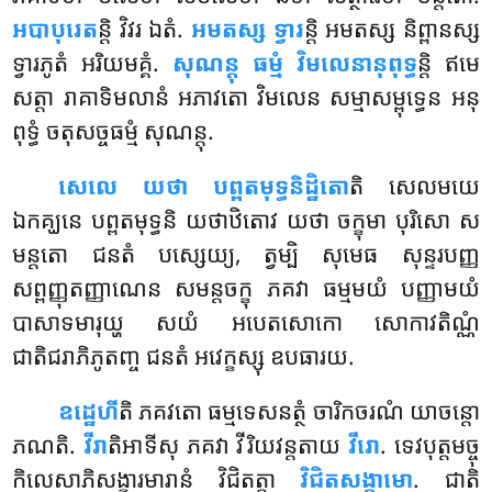
អបាបុរេត
ន្តិ វិវរ ឯតំ.
អមតស្ស ទ្វារ
ន្តិ អមតស្ស និព្ពានស្ស
ទ្វារភូតំ អរិយមគ្គំ.
សុណន្តុ ធម្មំ វិមលេនានុពុទ្ធ
ន្តិ
ឥមេ
សត្តា រាគាទិមលានំ អភាវតោ វិមលេន សម្មាសម្ពុទ្ធេន អនុ
ពុទ្ធំ ចតុសច្ចធម្មំ សុណន្តុ.
សេលេ យថា បព្ពតមុទ្ធនិដ្ឋិតោ
តិ សេលមយេ
ឯកគ្ឃនេ បព្ពតមុទ្ធនិ យថាឋិតោវ យថា ចក្ខុមា បុរិសោ ស
មន្តតោ ជនតំ បស្សេយ្យ, ត្វម្បិ សុមេធ សុន្ទរបញ្ញ
សព្ពញ្ញុតញ្ញាណេន សមន្តចក្ខុ ភគវា ធម្មមយំ បញ្ញាមយំ
បាសាទមារុយ្ហ សយំ អបេតសោកោ សោកាវតិណ្ណំ
ជាតិជរាភិភូតញ្ច ជនតំ អវេក្ខស្សុ ឧបធារយ.
ឧដ្ឋេហី
តិ ភគវតោ ធម្មទេសនត្ថំ ចារិកចរណំ យាចន្តោ
ភណតិ.
វីរា
តិអាទីសុ ភគវា វីរិយវន្តតាយ
វីរោ
. ទេវបុត្តមច្ចុ
កិលេសាភិសង្ខារមារានំ វិជិតត្តា
វិជិតសង្គាមោ
. ជាតិ