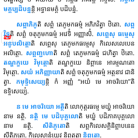
មគ្គប្បដិបន្ន
ន្តិ អទ្ធានមគ្គំ បដិបន្នំ.
សព្ពាភិភូ
តិ សព្ពំ តេភូមកធម្មំ អភិភវិត្វា ឋិតោ.
សព្ព
វិទូ
តិ សព្ពំ ចតុភូមកធម្មំ អវេទិំ អញ្ញាសិំ.
សព្ពេសុ ធម្មេសុ
📜
អនូបលិត្តោ
តិ សព្ពេសុ តេភូមកធម្មេសុ កិលេសលេបេន
អលិត្តោ.
សព្ពញ្ជហោ
តិ សព្ពំ តេភូមកធម្មំ ជហិត្វា ឋិតោ.
តណ្ហក្ខយេ វិមុត្តោ
តិ តណ្ហក្ខយេ និព្ពានេ អារម្មណតោ
វិមុត្តោ.
សយំ អភិញ្ញាយា
តិ សព្ពំ ចតុភូមកធម្មំ អត្តនាវ ជានិ
ត្វា.
កមុទ្ទិសេយ្យ
ន្តិ កំ អញ្ញំ ‘‘អយំ មេ អាចរិយោ’’តិ
ឧទ្ទិសេយ្យំ.
ន មេ អាចរិយោ អត្ថី
តិ លោកុត្តរធម្មេ មយ្ហំ អាចរិយោ
នាម នត្ថិ.
នត្ថិ មេ បដិបុគ្គលោ
តិ មយ្ហំ បដិភាគបុគ្គលោ
នាម នត្ថិ.
សីតិភូតោ
តិ សព្ពកិលេសគ្គិនិព្ពាបនេន
សីតិភូតោ. កិលេសានំយេវ និព្ពុតត្តា
និព្ពុតោ
.