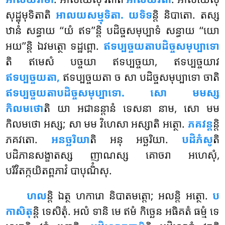
សុដ្ឋុមុទិតាតិ
អាលយសម្មុទិតា. យទិទ
ន្តិ និបាតោ. តស្ស
ឋានំ សន្ធាយ ‘‘យំ ឥទ’’ន្តិ បដិច្ចសមុប្បាទំ សន្ធាយ ‘‘យោ
អយ’’ន្តិ ឯវមត្ថោ ទដ្ឋព្ពោ.
ឥទប្បច្ចយតាបដិច្ចសមុប្បាទោ
តិ ឥមេសំ បច្ចយា ឥទប្បច្ចយា, ឥទប្បច្ចយាវ
ឥទប្បច្ចយតា,
ឥទប្បច្ចយតា ច សា បដិច្ចសមុប្បាទោ ចាតិ
ឥទប្បច្ចយតាបដិច្ចសមុប្បាទោ. សោ មមស្ស
កិលមថោ
តិ យា អជានន្តានំ ទេសនា នាម, សោ មម
កិលមថោ អស្ស; សា មម វិហេសា អស្សាតិ អត្ថោ.
ភគវន្ត
ន្តិ
ភគវតោ.
អនច្ឆរិយា
តិ អនុ អច្ឆរិយា.
បដិភំសូ
តិ
បដិភានសង្ខាតស្ស ញាណស្ស គោចរា អហេសុំ,
បរិវិតក្កយិតព្ពភាវំ បាបុណិំសុ.
ហល
ន្តិ ឯត្ថ ហការោ និបាតមត្តោ; អលន្តិ អត្ថោ.
ប
កាសិតុ
ន្តិ ទេសិតុំ. អលំ ទានិ
មេ ឥមំ កិច្ឆេន អធិគតំ ធម្មំ ទេ