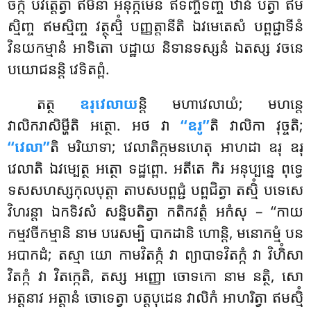
ចក្កំ បវត្តេត្វា ឥមិនា អនុក្កមេន ឥទញ្ចិទញ្ច ឋានំ បត្វា ឥម
ស្មិញ្ច ឥមស្មិញ្ច វត្ថុស្មិំ បញ្ញត្តានីតិ ឯវមេតេសំ បព្ពជ្ជាទីនំ
វិនយកម្មានំ អាទិតោ បដ្ឋាយ និទានទស្សនំ ឯតស្ស វចនេ
បយោជនន្តិ វេទិតព្ពំ.
តត្ថ
ឧរុវេលាយ
ន្តិ មហាវេលាយំ; មហន្តេ
វាលិករាសិម្ហីតិ អត្ថោ. អថ វា
‘‘ឧរូ’’
តិ វាលិកា វុច្ចតិ;
‘‘វេលា’’
តិ មរិយាទា; វេលាតិក្កមនហេតុ អាហដា ឧរុ ឧរុ
វេលាតិ ឯវម្បេត្ថ អត្ថោ ទដ្ឋព្ពោ. អតីតេ កិរ អនុប្បន្នេ ពុទ្ធេ
ទសសហស្សកុលបុត្តា តាបសបព្ពជ្ជំ បព្ពជិត្វា តស្មិំ បទេសេ
វិហរន្តា ឯកទិវសំ សន្និបតិត្វា កតិកវត្តំ អកំសុ – ‘‘កាយ
កម្មវចីកម្មានិ នាម បរេសម្បិ បាកដានិ ហោន្តិ, មនោកម្មំ បន
អបាកដំ; តស្មា យោ កាមវិតក្កំ វា ព្យាបាទវិតក្កំ វា វិហិំសា
វិតក្កំ វា វិតក្កេតិ, តស្ស អញ្ញោ ចោទកោ នាម នត្ថិ, សោ
អត្តនាវ អត្តានំ ចោទេត្វា បត្តបុដេន វាលិកំ អាហរិត្វា ឥមស្មិំ