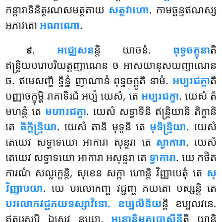
កន្តារាទិនិត្ថរណសមត្ថតាយ
សត្ថវាហោ
. កាមច្ឆន្ទឥណស្ស
អភាវតោ
អណណោ
.
.
អជ្ឈេសន
ន្តិ យាចនំ.
ពុទ្ធចក្ខុនា
តិ
៩
ឥន្ទ្រិយបរោបរិយត្តញាណេន ច អាសយានុសយញាណេន
ច. ឥមេសញ្ហិ ទ្វិន្នំ ញាណានំ ពុទ្ធចក្ខូតិ នាមំ.
អប្បរជក្ខា
តិ
បញ្ញាចក្ខុម្ហិ រាគាទិរជំ អប្បំ យេសំ, តេ
អប្បរជក្ខា
. យេសំ តំ
មហន្តំ តេ
មហារជក្ខា
. យេសំ សទ្ធាទីនិ ឥន្ទ្រិយានិ តិក្ខានិ
តេ
តិក្ខិន្ទ្រិយា
. យេសំ តានិ មុទូនិ តេ
មុទិន្ទ្រិយា
. យេសំ
តេយេវ សទ្ធាទយោ អាការា សុន្ទរា តេ
ស្វាការា
. យេសំ
តេយេវ សទ្ធាទយោ អាការា អសុន្ទរា តេ
ទ្វាការា
. យេ កថិត
ការណំ សល្លក្ខេន្តិ, សុខេន សក្កា ហោន្តិ វិញ្ញាបេតុំ តេ
សុ
វិញ្ញាបយា
. យេ បរលោកញ្ច វជ្ជញ្ច ភយតោ បស្សន្តិ តេ
បរលោកវជ្ជភយទស្សាវិនោ. ឧប្បលិនិយ
ន្តិ ឧប្បលវនេ.
ឥតរេសុបិ ឯសេវ នយោ.
អន្តោនិមុគ្គបោសីនី
តិ យានិ