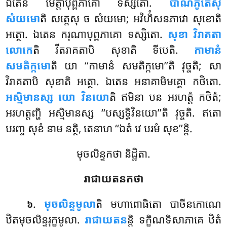
ឯតេន មេត្តាបុព្ពភាគោ ទស្សិតោ.
បាណភូតេសុ
សំយមោ
តិ សត្តេសុ ច សំយមោ; អវិហិំសនភាវោ សុខោតិ
អត្ថោ. ឯតេន ករុណាបុព្ពភាគោ ទស្សិតោ.
សុខា វិរាគតា
លោកេ
តិ វីតរាគតាបិ សុខាតិ ទីបេតិ.
កាមានំ
សមតិក្កមោ
តិ យា ‘‘កាមានំ សមតិក្កមោ’’តិ វុច្ចតិ; សា
វិរាគតាបិ សុខាតិ អត្ថោ. ឯតេន អនាគាមិមគ្គោ កថិតោ.
អស្មិមានស្ស យោ វិនយោ
តិ ឥមិនា បន អរហត្តំ កថិតំ;
អរហត្តញ្ហិ អស្មិមានស្ស ‘‘បស្សទ្ធិវិនយោ’’តិ វុច្ចតិ. ឥតោ
បរញ្ច សុខំ នាម នត្ថិ, តេនាហ ‘‘ឯតំ វេ បរមំ សុខ’’ន្តិ.
មុចលិន្ទកថា និដ្ឋិតា.
រាជាយតនកថា
.
មុចលិន្ទមូលា
តិ មហាពោធិតោ បាចីនកោណេ
៦
ឋិតមុចលិន្ទរុក្ខមូលា.
រាជាយតន
ន្តិ ទក្ខិណទិសាភាគេ ឋិតំ