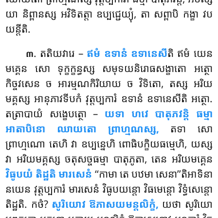
យា និព្ពានស្ស អវិទិតត្តា ឧប្បជ្ជេយ្យុំ, តា សព្ពាបិ កង្ខា វប
យន្តីតិ.
. តតិយវារេ –
ឥមំ ឧទានំ ឧទានេសី
តិ ឥមំ យេន
៣
មគ្គេន សោ ទុក្ខក្ខន្ធស្ស សមុទយនិរោធសង្ខាតោ អត្ថោ
កិច្ចវសេន ច អារម្មណកិរិយាយ ច វិទិតោ, តស្ស អរិយ
មគ្គស្ស អានុភាវទីបកំ វុត្តប្បការំ ឧទានំ ឧទានេសីតិ អត្ថោ.
តត្រាបាយំ សង្ខេបត្ថោ –
យទា ហវេ បាតុភវន្តិ ធម្មា
អាតាបិនោ ឈាយតោ ព្រាហ្មណស្ស,
តទា សោ
ព្រាហ្មណោ តេហិ វា ឧប្បន្នេហិ ពោធិបក្ខិយធម្មេហិ, យស្ស
វា អរិយមគ្គស្ស ចតុសច្ចធម្មា បាតុភូតា, តេន អរិយមគ្គេន
វិធូបយំ តិដ្ឋតិ មារសេនំ
‘‘កាមា តេ បឋមា សេនា’’តិអាទិនា
នយេន វុត្តប្បការំ មារសេនំ វិធូបយន្តោ វិធមេន្តោ វិទ្ធំសេន្តោ
តិដ្ឋតិ. កថំ?
សូរិយោវ ឱភាសយមន្តលិក្ខំ,
យថា សូរិយោ