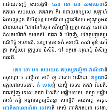
រាជាយតនរុក្ខំ ឧបសង្កមិ
.
តេន ខោ បន សមយេនា
តិ
កតរេន សមយេន. ភគវតោ កិរ រាជាយតនមូលេ សត្តាហំ
ឯកបល្លង្កេន និសិន្នស្ស សមាធិតោ វុដ្ឋានទិវសេ អរុណុគ្គមន
វេលាយមេវ ‘‘ភោជនកិច្ចេន ភវិតព្ព’’ន្តិ ញត្វា សក្កោ ទេវរាជា
ឱសធហរីតកំ ឧបនេសិ. ភគវា តំ បរិភុញ្ជិ, បរិភុត្តមត្តស្សេវ
សរីរកិច្ចំ អហោសិ. សក្កោ មុខោទកំ អទាសិ. ភគវា មុខំ ធោវិ
ត្វា តស្មិំយេវ រុក្ខមូលេ និសីទិ. ឯវំ ឧគ្គតេ អរុណម្ហិ និសិន្នេ
ភគវតិ.
តេន ខោ បន សមយេន តបុស្សភល្លិកា វាណិជា
តិ
តបុស្សោ ច ភល្លិកោ ចាតិ ទ្វេ ភាតរោ វាណិជា.
ឧក្កលា
តិ
ឧក្កលជនបទតោ.
តំ ទេស
ន្តិ យស្មិំ ទេសេ ភគវា វិហរតិ.
កតរស្មិញ្ច ទេសេ ភគវា វិហរតិ? មជ្ឈិមទេសេ. តស្មា មជ្ឈិម
ទេសំ គន្តុំ អទ្ធានមគ្គប្បដិបន្នា
ហោន្តីតិ អយមេត្ថ អត្ថោ.
ញាតិសាលោហិតា ទេវតា
តិ តេសំ ញាតិភូតបុព្ពា ទេវតា.