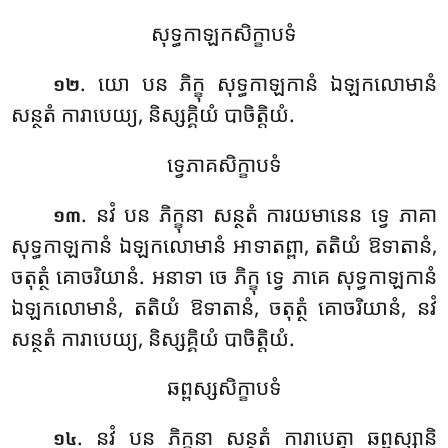
សុទ្ធកាឡកសិក្ខាបទំ
. យោ បន ភិក្ខុ សុទ្ធកាឡកានំ ឯឡកលោមានំ
១២
សន្ថតំ ការាបេយ្យ, និស្សគ្គិយំ បាចិត្តិយំ.
ទ្វេភាគសិក្ខាបទំ
. នវំ បន ភិក្ខុនា សន្ថតំ ការយមានេន ទ្វេ ភាគា
១៣
សុទ្ធកាឡកានំ ឯឡកលោមានំ អាទាតព្ពា, តតិយំ ឱទាតានំ,
ចតុត្ថំ គោចរិយានំ. អនាទា ចេ ភិក្ខុ ទ្វេ ភាគេ សុទ្ធកាឡកានំ
ឯឡកលោមានំ, តតិយំ ឱទាតានំ, ចតុត្ថំ គោចរិយានំ, នវំ
សន្ថតំ ការាបេយ្យ, និស្សគ្គិយំ បាចិត្តិយំ.
ឆព្ពស្សសិក្ខាបទំ
. នវំ បន ភិក្ខុនា សន្ថតំ ការាបេត្វា ឆព្ពស្សានិ
១៤