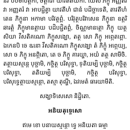
នវ បឋមាបត្តិកា, ចត្តារោ យាវតតិយកា. យេសំ ភិក្ខុ អញ្ញតរំ
វា អញ្ញតរំ វា អាបជ្ជិត្វា យាវតីហំ ជានំ បដិច្ឆាទេតិ, តាវតីហំ
តេន ភិក្ខុនា អកាមា បរិវត្ថព្ពំ. បរិវុត្ថបរិវាសេន ភិក្ខុនា ឧត្តរិ
ឆារត្តំ ភិក្ខុមានត្តាយ បដិបជ្ជិតព្ពំ, ចិណ្ណមានត្តោ ភិក្ខុ យត្ថ
សិយា វីសតិគណោ ភិក្ខុសង្ឃោ, តត្ថ សោ ភិក្ខុ អព្ភេតព្ពោ.
ឯកេនបិ ចេ ឩនោ វីសតិគណោ ភិក្ខុសង្ឃោ តំ ភិក្ខុំ អព្ភេយ្យ,
សោ ច ភិក្ខុ អនព្ភិតោ, តេ ច ភិក្ខូ គារយ្ហា, អយំ តត្ថ សាមីចិ.
តត្ថាយស្មន្តេ បុច្ឆាមិ, កច្ចិត្ថ បរិសុទ្ធា, ទុតិយម្បិ បុច្ឆាមិ, កច្ចិត្ថ
បរិសុទ្ធា, តតិយម្បិ បុច្ឆាមិ, កច្ចិត្ថ បរិសុទ្ធា,
បរិសុទ្ធេត្ថាយស្មន្តោ, តស្មា តុណ្ហី, ឯវមេតំ ធារយាមីតិ.
សង្ឃាទិសេសោ និដ្ឋិតោ.
អនិយតុទ្ទេសោ
ឥមេ ខោ បនាយស្មន្តោ ទ្វេ អនិយតា ធម្មា