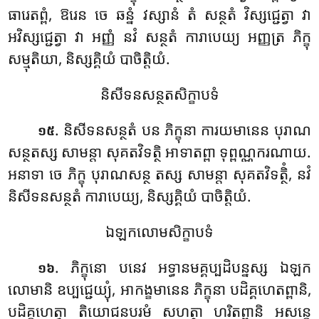
ធារេតព្ពំ, ឱរេន ចេ ឆន្នំ វស្សានំ
តំ សន្ថតំ វិស្សជ្ជេត្វា វា
អវិស្សជ្ជេត្វា វា អញ្ញំ នវំ សន្ថតំ ការាបេយ្យ អញ្ញត្រ ភិក្ខុ
សម្មុតិយា, និស្សគ្គិយំ បាចិត្តិយំ.
និសីទនសន្ថតសិក្ខាបទំ
. និសីទនសន្ថតំ បន ភិក្ខុនា ការយមានេន បុរាណ
១៥
សន្ថតស្ស សាមន្តា សុគតវិទត្ថិ អាទាតព្ពា ទុព្ពណ្ណករណាយ.
អនាទា ចេ ភិក្ខុ បុរាណសន្ថ តស្ស
សាមន្តា សុគតវិទត្ថិំ, នវំ
និសីទនសន្ថតំ ការាបេយ្យ, និស្សគ្គិយំ បាចិត្តិយំ.
ឯឡកលោមសិក្ខាបទំ
. ភិក្ខុនោ បនេវ អទ្ធានមគ្គប្បដិបន្នស្ស ឯឡក
១៦
លោមានិ ឧប្បជ្ជេយ្យុំ, អាកង្ខមានេន ភិក្ខុនា បដិគ្គហេតព្ពានិ,
បដិគ្គហេត្វា តិយោជនបរមំ សហត្ថា ហរិតព្ពានិ អសន្តេ