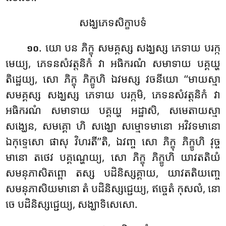
សង្ឃភេទសិក្ខាបទំ
. យោ
បន ភិក្ខុ សមគ្គស្ស សង្ឃស្ស ភេទាយ បរក្ក
១០
មេយ្យ, ភេទនសំវត្តនិកំ វា អធិករណំ សមាទាយ បគ្គយ្ហ
តិដ្ឋេយ្យ, សោ ភិក្ខុ ភិក្ខូហិ ឯវមស្ស វចនីយោ ‘‘មាយស្មា
សមគ្គស្ស សង្ឃស្ស ភេទាយ បរក្កមិ, ភេទនសំវត្តនិកំ វា
អធិករណំ សមាទាយ បគ្គយ្ហ អដ្ឋាសិ, សមេតាយស្មា
សង្ឃេន, សមគ្គោ ហិ សង្ឃោ សម្មោទមានោ អវិវទមានោ
ឯកុទ្ទេសោ ផាសុ វិហរតី’’តិ, ឯវញ្ច សោ ភិក្ខុ ភិក្ខូហិ វុច្ច
មានោ តថេវ បគ្គណ្ហេយ្យ, សោ ភិក្ខុ ភិក្ខូហិ យាវតតិយំ
សមនុភាសិតព្ពោ តស្ស បដិនិស្សគ្គាយ, យាវតតិយញ្ចេ
សមនុភាសិយមានោ តំ បដិនិស្សជ្ជេយ្យ, ឥច្ចេតំ កុសលំ, នោ
ចេ បដិនិស្សជ្ជេយ្យ, សង្ឃាទិសេសោ.