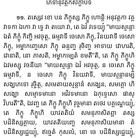
ភេទានុវត្តកសិក្ខាបទំ
. តស្សេវ ខោ បន ភិក្ខុស្ស ភិក្ខូ ហោន្តិ អនុវត្តកា វគ្គ
១១
វាទកា ឯកោ វា ទ្វេ វា តយោ វា, តេ ឯវំ វទេយ្យុំ ‘‘មាយស្មន្តោ
ឯតំ ភិក្ខុំ កិញ្ចិ អវចុត្ថ, ធម្មវាទី ចេសោ ភិក្ខុ, វិនយវាទី ចេសោ
ភិក្ខុ, អម្ហាកញ្ចេសោ ភិក្ខុ ឆន្ទញ្ច រុចិញ្ច អាទាយ វោហរតិ,
ជានាតិ, នោ ភាសតិ, អម្ហាកម្បេតំ ខមតី’’តិ, តេ ភិក្ខូ ភិក្ខូហិ
ឯវមស្សុ វចនីយា ‘‘មាយស្មន្តោ ឯវំ អវចុត្ថ, ន ចេសោ ភិក្ខុ
ធម្មវាទី, ន ចេសោ ភិក្ខុ វិនយវាទី, មាយស្មន្តានម្បិ
សង្ឃភេទោ រុច្ចិត្ថ, សមេតាយស្មន្តានំ សង្ឃេន, សមគ្គោ ហិ
សង្ឃោ សម្មោទមានោ អវិវទមានោ ឯកុទ្ទេសោ ផាសុ
វិហរតី’’តិ
, ឯវញ្ច តេ ភិក្ខូ ភិក្ខូហិ វុច្ចមានា តថេវ បគ្គណ្ហេយ្យុំ,
តេ ភិក្ខូ ភិក្ខូហិ យាវតតិយំ សមនុភាសិតព្ពា តស្ស
បដិនិស្សគ្គាយ, យាវតតិយញ្ចេ សមនុភាសិយមានា តំ
បដិនិស្សជ្ជេយ្យុំ, ឥច្ចេតំ កុសលំ, នោ ចេ បដិនិស្សជ្ជេយ្យុំ,