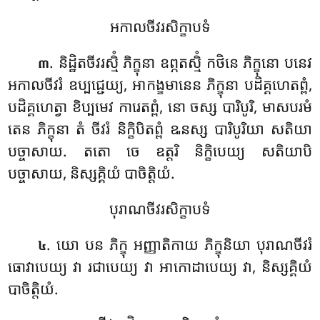
អកាលចីវរសិក្ខាបទំ
. និដ្ឋិតចីវរស្មិំ
ភិក្ខុនា ឧព្ភតស្មិំ កថិនេ ភិក្ខុនោ បនេវ
៣
អកាលចីវរំ ឧប្បជ្ជេយ្យ, អាកង្ខមានេន ភិក្ខុនា បដិគ្គហេតព្ពំ,
បដិគ្គហេត្វា ខិប្បមេវ ការេតព្ពំ, នោ ចស្ស បារិបូរិ, មាសបរមំ
តេន ភិក្ខុនា តំ ចីវរំ និក្ខិបិតព្ពំ ឩនស្ស បារិបូរិយា សតិយា
បច្ចាសាយ. តតោ ចេ ឧត្តរិ និក្ខិបេយ្យ សតិយាបិ
បច្ចាសាយ, និស្សគ្គិយំ បាចិត្តិយំ.
បុរាណចីវរសិក្ខាបទំ
. យោ បន ភិក្ខុ អញ្ញាតិកាយ ភិក្ខុនិយា បុរាណចីវរំ
៤
ធោវាបេយ្យ វា រជាបេយ្យ វា អាកោដាបេយ្យ វា, និស្សគ្គិយំ
បាចិត្តិយំ.