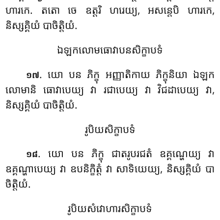
ហារកេ. តតោ ចេ ឧត្តរិ ហរេយ្យ, អសន្តេបិ ហារកេ,
និស្សគ្គិយំ បាចិត្តិយំ.
ឯឡកលោមធោវាបនសិក្ខាបទំ
. យោ បន ភិក្ខុ អញ្ញាតិកាយ ភិក្ខុនិយា ឯឡក
១៧
លោមានិ ធោវាបេយ្យ វា រជាបេយ្យ វា វិជដាបេយ្យ វា,
និស្សគ្គិយំ បាចិត្តិយំ.
រូបិយសិក្ខាបទំ
. យោ បន ភិក្ខុ ជាតរូបរជតំ ឧគ្គណ្ហេយ្យ វា
១៨
ឧគ្គណ្ហាបេយ្យ វា ឧបនិក្ខិត្តំ វា សាទិយេយ្យ, និស្សគ្គិយំ បា
ចិត្តិយំ.
រូបិយសំវោហារសិក្ខាបទំ