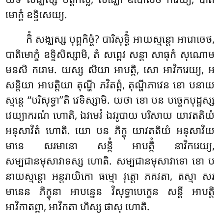
មោក្ខំ ឧទ្ទិសេយ្យ.
កិំ សង្ឃស្ស បុព្ពកិច្ចំ? បារិសុទ្ធិំ អាយស្មន្តោ អារោចេថ,
បាតិមោក្ខំ ឧទ្ទិសិស្សាមិ, តំ សព្ពេវ សន្តា សាធុកំ សុណោម
មនសិ ករោម. យស្ស សិយា អាបត្តិ, សោ អាវិករេយ្យ, អ
សន្តិយា អាបត្តិយា តុណ្ហី ភវិតព្ពំ, តុណ្ហីភាវេន ខោ បនាយ
ស្មន្តេ ‘‘បរិសុទ្ធា’’តិ វេទិស្សាមិ. យថា
ខោ បន បច្ចេកបុដ្ឋស្ស
វេយ្យាករណំ ហោតិ, ឯវមេវំ ឯវរូបាយ បរិសាយ យាវតតិយំ
អនុសាវិតំ ហោតិ. យោ បន ភិក្ខុ យាវតតិយំ អនុសាវិយ
មានេ សរមានោ សន្តិំ អាបត្តិំ នាវិករេយ្យ,
សម្បជានមុសាវាទស្ស ហោតិ. សម្បជានមុសាវាទោ ខោ ប
នាយស្មន្តោ អន្តរាយិកោ ធម្មោ វុត្តោ ភគវតា, តស្មា សរ
មានេន ភិក្ខុនា អាបន្នេន វិសុទ្ធាបេក្ខេន សន្តី អាបត្តិ
អាវិកាតព្ពា, អាវិកតា ហិស្ស ផាសុ ហោតិ.