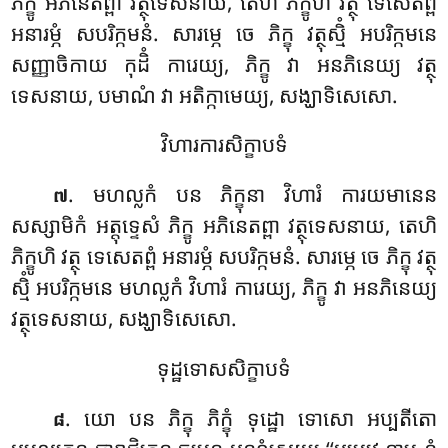
ភិក្ខូ អភិនេតព្ពា វត្ថុទេសនាយ, តេហិ ភិក្ខូហិ វត្ថុ ទេសេតព្ពំ
អនារម្ភំ សបរិក្កមនំ. សារម្ភេ ចេ ភិក្ខុ វត្ថុស្មិំ អបរិក្កមនេ
សញ្ញាចិកាយ កុដិំ ការេយ្យ, ភិក្ខូ វា អនភិនេយ្យ វត្ថុ
ទេសនាយ, បមាណំ វា អតិក្កាមេយ្យ, សង្ឃាទិសេសោ.
វិហារការសិក្ខាបទំ
. មហល្លកំ បន ភិក្ខុនា វិហារំ ការយមានេន
៧
សស្សាមិកំ អត្តុទ្ទេសំ ភិក្ខូ អភិនេតព្ពា វត្ថុទេសនាយ, តេហិ
ភិក្ខូហិ វត្ថុ ទេសេតព្ពំ អនារម្ភំ សបរិក្កមនំ. សារម្ភេ ចេ ភិក្ខុ វត្ថុ
ស្មិំ អបរិក្កមនេ មហល្លកំ វិហារំ ការេយ្យ, ភិក្ខូ វា អនភិនេយ្យ
វត្ថុទេសនាយ, សង្ឃាទិសេសោ.
ទុដ្ឋទោសសិក្ខាបទំ
. យោ បន ភិក្ខុ ភិក្ខុំ ទុដ្ឋោ ទោសោ អប្បតីតោ
៨