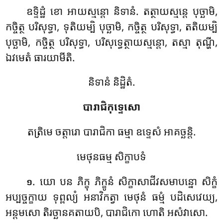
ឧទ្ទិដ្ឋំ ខោ អាយស្មន្តោ និទានំ. តត្ថាយស្មន្តេ បុច្ឆាមិ,
កច្ចិត្ថ បរិសុទ្ធា, ទុតិយម្បិ បុច្ឆាមិ, កច្ចិត្ថ បរិសុទ្ធា, តតិយម្បិ
បុច្ឆាមិ, កច្ចិត្ថ បរិសុទ្ធា, បរិសុទ្ធេត្ថាយស្មន្តោ, តស្មា តុណ្ហី,
ឯវមេតំ ធារយាមីតិ.
និទានំ និដ្ឋិតំ.
បារាជិកុទ្ទេសោ
តត្រិមេ ចត្តារោ បារាជិកា ធម្មា ឧទ្ទេសំ អាគច្ឆន្តិ.
មេថុនធម្ម សិក្ខាបទំ
. យោ
បន ភិក្ខុ ភិក្ខូនំ សិក្ខាសាជីវសមាបន្នោ សិក្ខំ
១
អប្បច្ចក្ខាយ ទុព្ពល្យំ អនាវិកត្វា មេថុនំ ធម្មំ បដិសេវេយ្យ,
អន្តមសោ តិរច្ឆានគតាយបិ, បារាជិកោ ហោតិ អសំវាសោ.