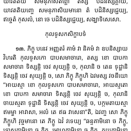
យាវតតិយំ សមនុភាសិតព្ពោ តស្ស បដិនិស្សគ្គាយ
,
យាវតតិយញ្ចេ សមនុភាសិយមានោ តំ បដិនិស្សជ្ជេយ្យ,
ឥច្ចេតំ កុសលំ, នោ ចេ បដិនិស្សជ្ជេយ្យ, សង្ឃាទិសេសោ.
កុលទូសកសិក្ខាបទំ
. ភិក្ខុ បនេវ អញ្ញតរំ គាមំ វា និគមំ វា ឧបនិស្សាយ
១៣
វិហរតិ កុលទូសកោ បាបសមាចារោ, តស្ស ខោ បាបកា
សមាចារា ទិស្សន្តិ ចេវ សុយ្យន្តិ ច, កុលានិ ច តេន ទុដ្ឋានិ
ទិស្សន្តិ ចេវ សុយ្យន្តិ ច, សោ ភិក្ខុ ភិក្ខូហិ ឯវមស្ស វចនីយោ
‘‘អាយស្មា ខោ កុលទូសកោ បាបសមាចារោ, អាយស្មតោ
ខោ បាបកា សមាចារា ទិស្សន្តិ ចេវ សុយ្យន្តិ ច, កុលានិ
ចាយស្មតា ទុដ្ឋានិ ទិស្សន្តិ ចេវ សុយ្យន្តិ ច, បក្កមតាយស្មា
ឥមម្ហា អាវាសា, អលំ តេ ឥធ វាសេនា’’តិ, ឯវញ្ច សោ ភិក្ខុ
ភិក្ខូហិ វុច្ចមានោ តេ ភិក្ខូ ឯវំ វទេយ្យ ‘‘ឆន្ទគាមិនោ ច ភិក្ខូ,
ទោសគាមិនោ ច ភិក្ខូ, មោហគាមិនោ ច ភិក្ខូ, ភយគាមិនោ