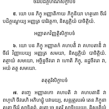
ចីវរបដិគ្គហណសិក្ខាបទំ
. យោ បន ភិក្ខុ អញ្ញាតិកាយ ភិក្ខុនិយា ហត្ថតោ ចីវរំ
៥
បដិគ្គណ្ហេយ្យ អញ្ញត្រ បារិវត្តកា, និស្សគ្គិយំ បាចិត្តិយំ.
អញ្ញាតកវិញ្ញត្តិសិក្ខាបទំ
. យោ បន ភិក្ខុ អញ្ញាតកំ គហបតិំ វា គហបតានិំ វា
៦
ចីវរំ វិញ្ញាបេយ្យ អញ្ញត្រ
សមយា, និស្សគ្គិយំ បាចិត្តិយំ.
តត្ថាយំ សមយោ, អច្ឆិន្នចីវរោ វា ហោតិ ភិក្ខុ, នដ្ឋចីវរោ វា,
អយំ តត្ថ សមយោ.
តតុត្តរិសិក្ខាបទំ
. តញ្ចេ អញ្ញាតកោ គហបតិ វា គហបតានី វា
៧
ពហូហិ ចីវរេហិ អភិហដ្ឋុំ បវារេយ្យ, សន្តរុត្តរបរមំ តេន ភិក្ខុនា
តតោ ចីវរំ សាទិតព្ពំ. តតោ ចេ ឧត្តរិ សាទិយេយ្យ, និស្សគ្គិយំ