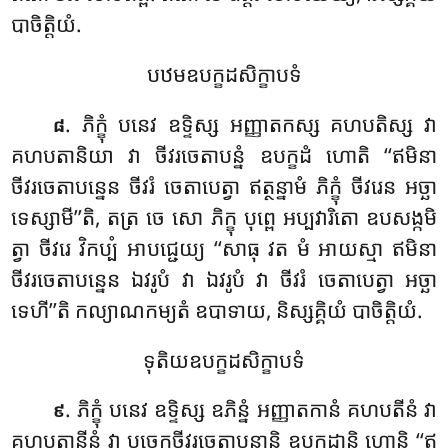
បាចិត្តិយំ.
បឋមឧបក្ខដសិក្ខាបទំ
. ភិក្ខុំ បនេវ ឧទ្ទិស្ស អញ្ញាតកស្ស គហបតិស្ស វា
៨
គហបតានិយា វា ចីវរចេតាបន្នំ ឧបក្ខដំ ហោតិ ‘‘ឥមិនា
ចីវរចេតាបន្នេន ចីវរំ ចេតាបេត្វា ឥត្ថន្នាមំ ភិក្ខុំ ចីវរេន អច្ឆា
ទេស្សាមី’’តិ, តត្រ ចេ សោ ភិក្ខុ បុព្ពេ អប្បវារិតោ ឧបសង្កមិ
ត្វា ចីវរេ វិកប្បំ អាបជ្ជេយ្យ ‘‘សាធុ វត មំ អាយស្មា ឥមិនា
ចីវរចេតាបន្នេន ឯវរូបំ វា ឯវរូបំ វា ចីវរំ ចេតាបេត្វា អច្ឆា
ទេហី’’តិ កល្យាណកម្យតំ ឧបាទាយ, និស្សគ្គិយំ បាចិត្តិយំ.
ទុតិយឧបក្ខដសិក្ខាបទំ
. ភិក្ខុំ
បនេវ ឧទ្ទិស្ស ឧភិន្នំ អញ្ញាតកានំ គហបតីនំ វា
៩
គហបតានីនំ វា បច្ចេកចីវរចេតាបន្នានិ ឧបក្ខដានិ ហោន្តិ ‘‘ឥ