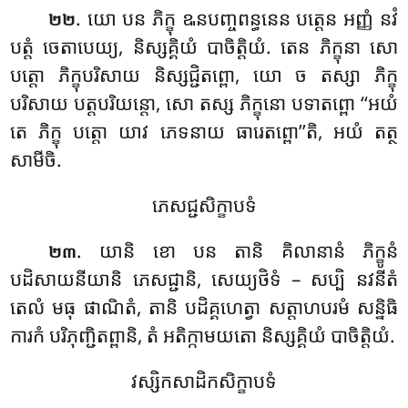
. យោ បន ភិក្ខុ ឩនបញ្ចពន្ធនេន បត្តេន អញ្ញំ នវំ
២២
បត្តំ ចេតាបេយ្យ, និស្សគ្គិយំ បាចិត្តិយំ. តេន ភិក្ខុនា សោ
បត្តោ ភិក្ខុបរិសាយ និស្សជ្ជិតព្ពោ
, យោ ច តស្សា ភិក្ខុ
បរិសាយ បត្តបរិយន្តោ, សោ តស្ស ភិក្ខុនោ បទាតព្ពោ ‘‘អយំ
តេ ភិក្ខុ បត្តោ យាវ ភេទនាយ ធារេតព្ពោ’’តិ, អយំ តត្ថ
សាមីចិ.
ភេសជ្ជសិក្ខាបទំ
. យានិ ខោ បន តានិ គិលានានំ ភិក្ខូនំ
២៣
បដិសាយនីយានិ ភេសជ្ជានិ, សេយ្យថិទំ – សប្បិ នវនីតំ
តេលំ មធុ ផាណិតំ, តានិ បដិគ្គហេត្វា សត្តាហបរមំ សន្និធិ
ការកំ បរិភុញ្ជិតព្ពានិ, តំ អតិក្កាមយតោ និស្សគ្គិយំ បាចិត្តិយំ.
វស្សិកសាដិកសិក្ខាបទំ