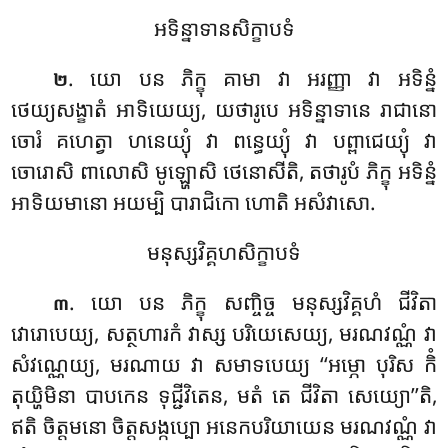
អទិន្នាទានសិក្ខាបទំ
. យោ បន ភិក្ខុ គាមា វា អរញ្ញា វា អទិន្នំ
២
ថេយ្យសង្ខាតំ អាទិយេយ្យ, យថារូបេ អទិន្នាទានេ រាជានោ
ចោរំ គហេត្វា ហនេយ្យុំ វា ពន្ធេយ្យុំ វា បព្ពាជេយ្យុំ វា
ចោរោសិ ពាលោសិ មូឡ្ហោសិ ថេនោសីតិ, តថារូបំ ភិក្ខុ អទិន្នំ
អាទិយមានោ អយម្បិ បារាជិកោ ហោតិ អសំវាសោ.
មនុស្សវិគ្គហសិក្ខាបទំ
. យោ បន ភិក្ខុ សញ្ចិច្ច មនុស្សវិគ្គហំ ជីវិតា
៣
វោរោបេយ្យ, សត្ថហារកំ វាស្ស បរិយេសេយ្យ, មរណវណ្ណំ វា
សំវណ្ណេយ្យ, មរណាយ វា សមាទបេយ្យ ‘‘អម្ភោ បុរិស កិំ
តុយ្ហិមិនា បាបកេន ទុជ្ជីវិតេន, មតំ
តេ ជីវិតា សេយ្យោ’’តិ,
ឥតិ ចិត្តមនោ ចិត្តសង្កប្បោ អនេកបរិយាយេន មរណវណ្ណំ វា