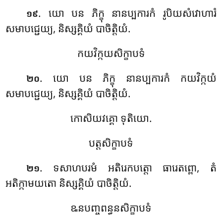
. យោ បន ភិក្ខុ នានប្បការកំ រូបិយសំវោហារំ
១៩
សមាបជ្ជេយ្យ, និស្សគ្គិយំ បាចិត្តិយំ.
កយវិក្កយសិក្ខាបទំ
. យោ បន ភិក្ខុ នានប្បការកំ កយវិក្កយំ
២០
សមាបជ្ជេយ្យ, និស្សគ្គិយំ បាចិត្តិយំ.
កោសិយវគ្គោ ទុតិយោ.
បត្តសិក្ខាបទំ
. ទសាហបរមំ
អតិរេកបត្តោ ធារេតព្ពោ, តំ
២១
អតិក្កាមយតោ និស្សគ្គិយំ បាចិត្តិយំ.
ឩនបញ្ចពន្ធនសិក្ខាបទំ