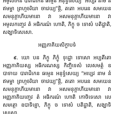
អមូលកេន បារាជិកេន ធម្មេន អនុទ្ធំសេយ្យ ‘‘អប្បេវ នាម នំ
ឥមម្ហា ព្រហ្មចរិយា ចាវេយ្យ’’ន្តិ
, តតោ អបរេន សមយេន
សមនុគ្គាហីយមានោ វា អសមនុគ្គាហីយមានោ វា
អមូលកញ្ចេវ តំ អធិករណំ ហោតិ, ភិក្ខុ ច ទោសំ បតិដ្ឋាតិ,
សង្ឃាទិសេសោ.
អញ្ញភាគិយសិក្ខាបទំ
. យោ បន ភិក្ខុ ភិក្ខុំ ទុដ្ឋោ ទោសោ អប្បតីតោ
៩
អញ្ញភាគិយស្ស អធិករណស្ស កិញ្ចិទេសំ លេសមត្តំ ឧ
បាទាយ បារាជិកេន ធម្មេន អនុទ្ធំសេយ្យ ‘‘អប្បេវ នាម នំ
ឥមម្ហា ព្រហ្មចរិយា ចាវេយ្យ’’ន្តិ, តតោ អបរេន សមយេន
សមនុគ្គាហីយមានោ វា អសមនុគ្គាហីយមានោ វា
អញ្ញភាគិយញ្ចេវ តំ អធិករណំ ហោតិ កោចិទេសោ លេ
សមត្តោ ឧបាទិន្នោ, ភិក្ខុ ច ទោសំ បតិដ្ឋាតិ, សង្ឃាទិ
សេសោ.