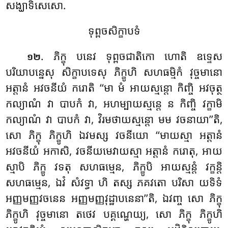
សង្ឃាទិសេសោ.
ទុព្ពចសិក្ខាបទំ
. ភិក្ខុ បនេវ ទុព្ពចជាតិកោ ហោតិ ឧទ្ទេស
១២
បរិយាបន្នេសុ សិក្ខាបទេសុ ភិក្ខូហិ សហធម្មិកំ វុច្ចមានោ
អត្តានំ អវចនីយំ ករោតិ ‘‘មា មំ អាយស្មន្តោ កិញ្ចិ អវចុត្ថ
កល្យាណំ វា បាបកំ វា, អហម្បាយស្មន្តេ ន កិញ្ចិ វក្ខាមិ
កល្យាណំ វា បាបកំ វា, វិរមថាយស្មន្តោ មម វចនាយា’’តិ,
សោ ភិក្ខុ ភិក្ខូហិ ឯវមស្ស វចនីយោ ‘‘មាយស្មា អត្តានំ
អវចនីយំ អកាសិ, វចនីយមេវាយស្មា អត្តានំ ករោតុ, អាយ
ស្មាបិ ភិក្ខូ វទតុ សហធម្មេន, ភិក្ខូបិ អាយស្មន្តំ វក្ខន្តិ
សហធម្មេន, ឯវំ សំវទ្ធា ហិ តស្ស ភគវតោ បរិសា យទិទំ
អញ្ញមញ្ញវចនេន អញ្ញមញ្ញវុដ្ឋាបនេនា’’តិ, ឯវញ្ច សោ ភិក្ខុ
ភិក្ខូហិ វុច្ចមានោ តថេវ បគ្គណ្ហេយ្យ, សោ ភិក្ខុ ភិក្ខូហិ