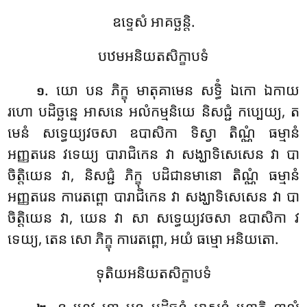
ឧទ្ទេសំ អាគច្ឆន្តិ.
បឋមអនិយតសិក្ខាបទំ
. យោ
បន ភិក្ខុ មាតុគាមេន សទ្ធិំ ឯកោ ឯកាយ
១
រហោ បដិច្ឆន្នេ អាសនេ អលំកម្មនិយេ និសជ្ជំ កប្បេយ្យ, ត
មេនំ សទ្ធេយ្យវចសា ឧបាសិកា ទិស្វា តិណ្ណំ ធម្មានំ
អញ្ញតរេន វទេយ្យ បារាជិកេន វា សង្ឃាទិសេសេន វា បា
ចិត្តិយេន វា, និសជ្ជំ ភិក្ខុ បដិជានមានោ តិណ្ណំ ធម្មានំ
អញ្ញតរេន ការេតព្ពោ បារាជិកេន វា សង្ឃាទិសេសេន វា បា
ចិត្តិយេន
វា, យេន វា សា សទ្ធេយ្យវចសា ឧបាសិកា វ
ទេយ្យ, តេន សោ ភិក្ខុ ការេតព្ពោ, អយំ ធម្មោ អនិយតោ.
ទុតិយអនិយតសិក្ខាបទំ