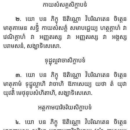
កាយសំសគ្គសិក្ខាបទំ
. យោ បន ភិក្ខុ ឱតិណ្ណោ វិបរិណតេន ចិត្តេន
២
មាតុគាមេន សទ្ធិំ កាយសំសគ្គំ សមាបជ្ជេយ្យ ហត្ថគ្គាហំ វា
វេណិគ្គាហំ វា អញ្ញតរស្ស វា អញ្ញតរស្ស វា អង្គស្ស
បរាមសនំ, សង្ឃាទិសេសោ.
ទុដ្ឋុល្លវាចាសិក្ខាបទំ
. យោ
បន ភិក្ខុ ឱតិណ្ណោ វិបរិណតេន ចិត្តេន
៣
មាតុគាមំ ទុដ្ឋុល្លាហិ វាចាហិ ឱភាសេយ្យ យថា តំ យុវា
យុវតិំ មេថុនុបសំហិតាហិ, សង្ឃាទិសេសោ.
អត្តកាមបារិចរិយសិក្ខាបទំ
. យោ បន ភិក្ខុ ឱតិណ្ណោ វិបរិណតេន ចិត្តេន
៤