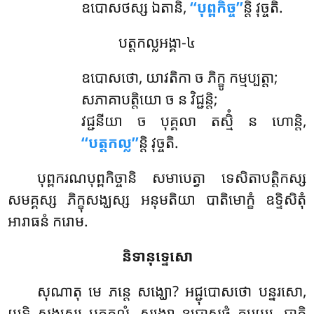
ឧបោសថស្ស ឯតានិ,
‘‘បុព្ពកិច្ច’’
ន្តិ វុច្ចតិ.
បត្តកល្លអង្គា-៤
ឧបោសថោ
, យាវតិកា ច ភិក្ខូ កម្មប្បត្តា;
សភាគាបត្តិយោ ច ន វិជ្ជន្តិ;
វជ្ជនីយា ច បុគ្គលា តស្មិំ ន ហោន្តិ,
‘‘បត្តកល្ល’’
ន្តិ វុច្ចតិ.
បុព្ពករណបុព្ពកិច្ចានិ សមាបេត្វា ទេសិតាបត្តិកស្ស
សមគ្គស្ស ភិក្ខុសង្ឃស្ស អនុមតិយា បាតិមោក្ខំ ឧទ្ទិសិតុំ
អារាធនំ ករោម.
និទានុទ្ទេសោ
សុណាតុ មេ ភន្តេ សង្ឃោ? អជ្ជុបោសថោ បន្នរសោ,
យទិ សង្ឃស្ស បត្តកល្លំ, សង្ឃោ ឧបោសថំ ករេយ្យ, បាតិ