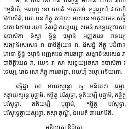
. ន ហេវ ខោ បន បដិច្ឆន្នំ អាសនំ ហោតិ នាលំ
២
កម្មនិយំ, អលញ្ច ខោ ហោតិ មាតុគាមំ ទុដ្ឋុល្លាហិ វាចាហិ
ឱភាសិតុំ, យោ បន ភិក្ខុ តថារូបេ អាសនេ មាតុគាមេន សទ្ធិំ
ឯកោ ឯកាយ រហោ និសជ្ជំ កប្បេយ្យ, តមេនំ សទ្ធេយ្យវចសា
ឧបាសិកា ទិស្វា ទ្វិន្នំ ធម្មានំ អញ្ញតរេន វទេយ្យ
សង្ឃាទិសេសេន វា បាចិត្តិយេន វា, និសជ្ជំ ភិក្ខុ បដិជាន
មានោ ទ្វិន្នំ ធម្មានំ អញ្ញតរេន ការេតព្ពោ សង្ឃាទិសេសេន វា
បាចិត្តិយេន វា, យេន វា សា សទ្ធេយ្យវចសា ឧបាសិកា វ
ទេយ្យ, តេន សោ ភិក្ខុ ការេតព្ពោ, អយម្បិ ធម្មោ អនិយតោ.
ឧទ្ទិដ្ឋា ខោ អាយស្មន្តោ ទ្វេ អនិយតា ធម្មា.
តត្ថាយស្មន្តេ បុច្ឆាមិ, កច្ចិត្ថ បរិសុទ្ធា, ទុតិយម្បិ បុច្ឆាមិ, កច្ចិត្ថ
បរិសុទ្ធា, តតិយម្បិ បុច្ឆាមិ, កច្ចិត្ថ បរិសុទ្ធា,
បរិសុទ្ធេត្ថាយស្មន្តោ, តស្មា តុណ្ហី, ឯវមេតំ ធារយាមីតិ.
អនិយតោ និដ្ឋិតោ.