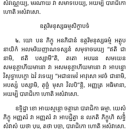
សំវណ្ណេយ្យ, មរណាយ វា សមាទបេយ្យ, អយម្បិ បារាជិកោ
ហោតិ អសំវាសោ.
ឧត្តរិមនុស្សធម្មសិក្ខាបទំ
. យោ បន ភិក្ខុ អនភិជានំ ឧត្តរិមនុស្សធម្មំ អត្តុប
៤
នាយិកំ អលមរិយញាណទស្សនំ សមុទាចរេយ្យ ‘‘ឥតិ ជា
នាមិ, ឥតិ បស្សាមី’’តិ, តតោ អបរេន សមយេន
សមនុគ្គាហីយមានោ វា អសមនុគ្គាហីយមានោ វា អាបន្នោ
វិសុទ្ធាបេក្ខោ ឯវំ វទេយ្យ ‘‘អជានមេវំ អាវុសោ អវចំ ជានាមិ,
អបស្សំ បស្សាមិ, តុច្ឆំ មុសា វិលបិ’’ន្តិ, អញ្ញត្រ អធិមានា,
អយម្បិ បារាជិកោ ហោតិ អសំវាសោ.
ឧទ្ទិដ្ឋា ខោ អាយស្មន្តោ ចត្តារោ បារាជិកា ធម្មា. យេសំ
ភិក្ខុ អញ្ញតរំ វា អញ្ញតរំ វា អាបជ្ជិត្វា ន លភតិ ភិក្ខូហិ សទ្ធិំ
សំវាសំ យថា បុរេ, តថា បច្ឆា, បារាជិកោ
ហោតិ អសំវាសោ.