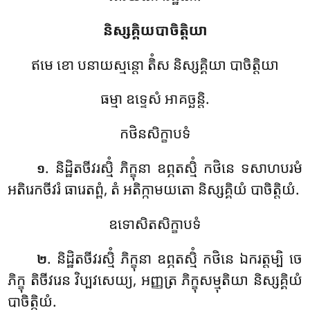
និស្សគ្គិយបាចិត្តិយា
ឥមេ ខោ បនាយស្មន្តោ តិំស និស្សគ្គិយា បាចិត្តិយា
ធម្មា ឧទ្ទេសំ អាគច្ឆន្តិ.
កថិនសិក្ខាបទំ
. និដ្ឋិតចីវរស្មិំ
ភិក្ខុនា ឧព្ភតស្មិំ កថិនេ ទសាហបរមំ
១
អតិរេកចីវរំ ធារេតព្ពំ, តំ អតិក្កាមយតោ និស្សគ្គិយំ បាចិត្តិយំ.
ឧទោសិតសិក្ខាបទំ
. និដ្ឋិតចីវរស្មិំ ភិក្ខុនា ឧព្ភតស្មិំ កថិនេ ឯករត្តម្បិ ចេ
២
ភិក្ខុ តិចីវរេន វិប្បវសេយ្យ, អញ្ញត្រ ភិក្ខុសម្មុតិយា និស្សគ្គិយំ
បាចិត្តិយំ.