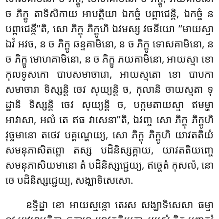
ច ភិក្ខូ តាទិសិកាយ អាបត្តិយា ឯកច្ចំ បព្ពាជេន្តិ, ឯកច្ចំ ន
បព្ពាជេន្តី’’តិ, សោ ភិក្ខុ ភិក្ខូហិ ឯវមស្ស វចនីយោ ‘‘មាយស្មា
ឯវំ អវច, ន ច ភិក្ខូ ឆន្ទគាមិនោ, ន ច ភិក្ខូ ទោសគាមិនោ, ន
ច ភិក្ខូ មោហគាមិនោ, ន ច ភិក្ខូ ភយគាមិនោ, អាយស្មា ខោ
កុលទូសកោ បាបសមាចារោ, អាយស្មតោ
ខោ បាបកា
សមាចារា ទិស្សន្តិ ចេវ សុយ្យន្តិ ច, កុលានិ ចាយស្មតា ទុ
ដ្ឋានិ ទិស្សន្តិ ចេវ សុយ្យន្តិ ច, បក្កមតាយស្មា ឥមម្ហា
អាវាសា, អលំ តេ ឥធ វាសេនា’’តិ, ឯវញ្ច សោ ភិក្ខុ ភិក្ខូហិ
វុច្ចមានោ តថេវ បគ្គណ្ហេយ្យ, សោ ភិក្ខុ ភិក្ខូហិ យាវតតិយំ
សមនុភាសិតព្ពោ តស្ស បដិនិស្សគ្គាយ, យាវតតិយញ្ចេ
សមនុភាសិយមានោ តំ បដិនិស្សជ្ជេយ្យ, ឥច្ចេតំ កុសលំ, នោ
ចេ បដិនិស្សជ្ជេយ្យ, សង្ឃាទិសេសោ.
ឧទ្ទិដ្ឋា ខោ អាយស្មន្តោ តេរស សង្ឃាទិសេសា ធម្មា