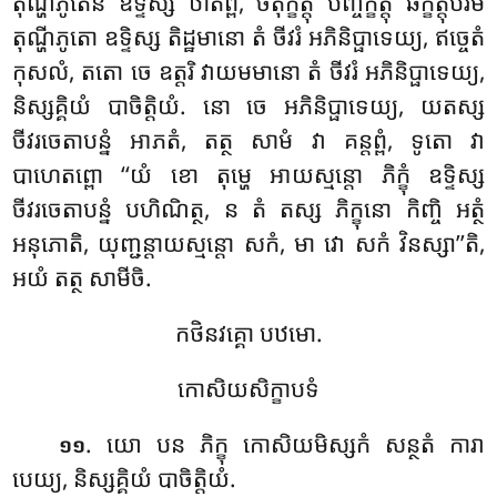
តុណ្ហីភូតេន ឧទ្ទិស្ស ឋាតព្ពំ, ចតុក្ខត្តុំ បញ្ចក្ខត្តុំ ឆក្ខត្តុបរមំ
តុណ្ហីភូតោ ឧទ្ទិស្ស តិដ្ឋមានោ តំ ចីវរំ អភិនិប្ផាទេយ្យ, ឥច្ចេតំ
កុសលំ, តតោ ចេ ឧត្តរិ វាយមមានោ តំ ចីវរំ អភិនិប្ផាទេយ្យ,
និស្សគ្គិយំ បាចិត្តិយំ. នោ
ចេ អភិនិប្ផាទេយ្យ, យតស្ស
ចីវរចេតាបន្នំ អាភតំ, តត្ថ សាមំ វា គន្តព្ពំ, ទូតោ វា
បាហេតព្ពោ ‘‘យំ ខោ តុម្ហេ អាយស្មន្តោ ភិក្ខុំ ឧទ្ទិស្ស
ចីវរចេតាបន្នំ បហិណិត្ថ, ន តំ តស្ស ភិក្ខុនោ កិញ្ចិ អត្ថំ
អនុភោតិ, យុញ្ជន្តាយស្មន្តោ សកំ, មា វោ សកំ វិនស្សា’’តិ,
អយំ តត្ថ សាមីចិ.
កថិនវគ្គោ បឋមោ.
កោសិយសិក្ខាបទំ
. យោ បន ភិក្ខុ កោសិយមិស្សកំ សន្ថតំ ការា
១១
បេយ្យ, និស្សគ្គិយំ បាចិត្តិយំ.