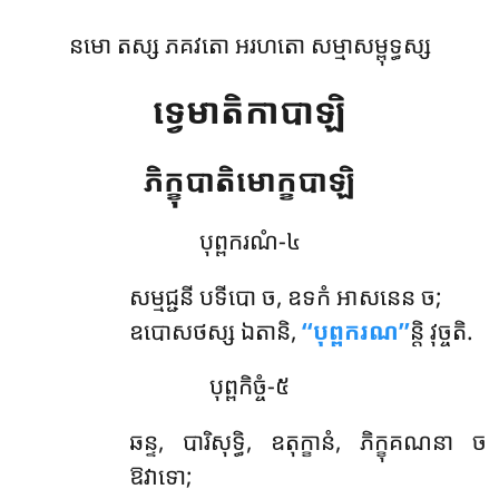
នមោ តស្ស ភគវតោ អរហតោ សម្មាសម្ពុទ្ធស្ស
ទ្វេមាតិកាបាឡិ
ភិក្ខុបាតិមោក្ខបាឡិ
បុព្ពករណំ-៤
សម្មជ្ជនី
បទីបោ ច, ឧទកំ អាសនេន ច;
ឧបោសថស្ស ឯតានិ,
‘‘បុព្ពករណ’’
ន្តិ វុច្ចតិ.
បុព្ពកិច្ចំ-៥
ឆន្ទ, បារិសុទ្ធិ, ឧតុក្ខានំ, ភិក្ខុគណនា ច
ឱវាទោ;