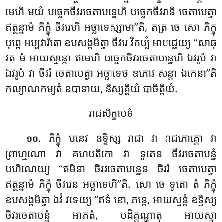
មេហិ មយំ បច្ចេកចីវរចេតាបន្នេហិ បច្ចេកចីវរានិ ចេតាបេត្វា
ឥត្ថន្នាមំ ភិក្ខុំ ចីវរេហិ អច្ឆាទេស្សាមា’’តិ, តត្រ ចេ សោ ភិក្ខុ
បុព្ពេ អប្បវារិតោ ឧបសង្កមិត្វា ចីវរេ វិកប្បំ អាបជ្ជេយ្យ ‘‘សាធុ
វត មំ អាយស្មន្តោ ឥមេហិ បច្ចេកចីវរចេតាបន្នេហិ ឯវរូបំ វា
ឯវរូបំ វា ចីវរំ ចេតាបេត្វា អច្ឆាទេថ ឧភោវ សន្តា ឯកេនា’’តិ
កល្យាណកម្យតំ ឧបាទាយ, និស្សគ្គិយំ បាចិត្តិយំ.
រាជសិក្ខាបទំ
. ភិក្ខុំ បនេវ ឧទ្ទិស្ស រាជា វា រាជភោគ្គោ វា
១០
ព្រាហ្មណោ វា គហបតិកោ វា ទូតេន ចីវរចេតាបន្នំ
បហិណេយ្យ ‘‘ឥមិនា ចីវរចេតាបន្នេន ចីវរំ ចេតាបេត្វា
ឥត្ថន្នាមំ ភិក្ខុំ ចីវរេន អច្ឆាទេហី’’តិ. សោ ចេ ទូតោ តំ ភិក្ខុំ
ឧបសង្កមិត្វា ឯវំ វទេយ្យ ‘‘ឥទំ ខោ, ភន្តេ, អាយស្មន្តំ ឧទ្ទិស្ស
ចីវរចេតាបន្នំ អាភតំ, បដិគ្គណ្ហាតុ អាយស្មា