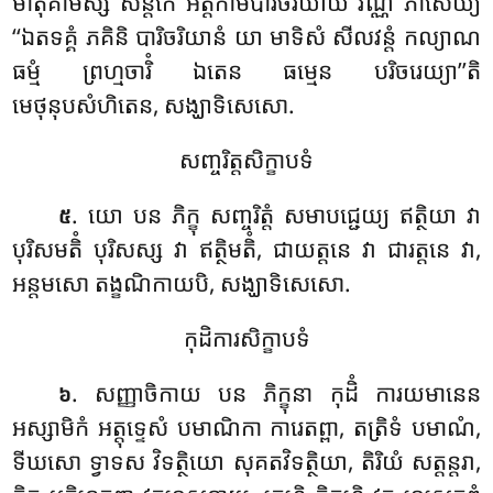
មាតុគាមស្ស សន្តិកេ អត្តកាមបារិចរិយាយ វណ្ណំ ភាសេយ្យ
‘‘ឯតទគ្គំ ភគិនិ បារិចរិយានំ យា មាទិសំ សីលវន្តំ កល្យាណ
ធម្មំ ព្រហ្មចារិំ ឯតេន ធម្មេន បរិចរេយ្យា’’តិ
មេថុនុបសំហិតេន, សង្ឃាទិសេសោ.
សញ្ចរិត្តសិក្ខាបទំ
. យោ
បន ភិក្ខុ សញ្ចរិត្តំ សមាបជ្ជេយ្យ ឥត្ថិយា វា
៥
បុរិសមតិំ បុរិសស្ស វា ឥត្ថិមតិំ, ជាយត្តនេ វា ជារត្តនេ វា,
អន្តមសោ តង្ខណិកាយបិ, សង្ឃាទិសេសោ.
កុដិការសិក្ខាបទំ
. សញ្ញាចិកាយ បន ភិក្ខុនា កុដិំ ការយមានេន
៦
អស្សាមិកំ អត្តុទ្ទេសំ បមាណិកា ការេតព្ពា, តត្រិទំ បមាណំ,
ទីឃសោ ទ្វាទស វិទត្ថិយោ សុគតវិទត្ថិយា, តិរិយំ សត្តន្តរា,