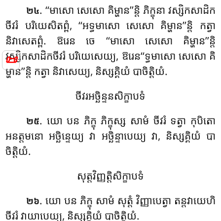
. ‘‘មាសោ សេសោ គិម្ហាន’’ន្តិ ភិក្ខុនា វស្សិកសាដិក
២៤
ចីវរំ បរិយេសិតព្ពំ, ‘‘អទ្ធមាសោ សេសោ គិម្ហាន’’ន្តិ កត្វា
និវាសេតព្ពំ. ឱរេន ចេ ‘‘មាសោ សេសោ គិម្ហាន’’ន្តិ
វស្សិកសាដិកចីវរំ បរិយេសេយ្យ, ឱរេន‘‘ទ្ធមាសោ សេសោ គិ
📜
ម្ហាន’’ន្តិ កត្វា និវាសេយ្យ, និស្សគ្គិយំ បាចិត្តិយំ.
ចីវរអច្ឆិន្ទនសិក្ខាបទំ
. យោ បន ភិក្ខុ ភិក្ខុស្ស សាមំ ចីវរំ ទត្វា កុបិតោ
២៥
អនត្តមនោ អច្ឆិន្ទេយ្យ វា អច្ឆិន្ទាបេយ្យ វា, និស្សគ្គិយំ បា
ចិត្តិយំ.
សុត្តវិញ្ញត្តិសិក្ខាបទំ
. យោ បន ភិក្ខុ សាមំ សុត្តំ វិញ្ញាបេត្វា តន្តវាយេហិ
២៦
ចីវរំ វាយាបេយ្យ, និស្សគ្គិយំ បាចិត្តិយំ.