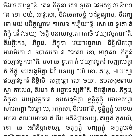
ចីវរចេតាបន្ន’’ន្តិ. តេន ភិក្ខុនា សោ ទូតោ ឯវមស្ស វចនីយោ
‘‘ន ខោ មយំ, អាវុសោ, ចីវរចេតាបន្នំ បដិគ្គណ្ហាម, ចីវរញ្ច
ខោ មយំ បដិគ្គណ្ហាម កាលេន កប្បិយ’’ន្តិ. សោ ចេ ទូតោ
តំ
ភិក្ខុំ ឯវំ វទេយ្យ ‘‘អត្ថិ បនាយស្មតោ កោចិ វេយ្យាវច្ចករោ’’តិ.
ចីវរត្ថិកេន, ភិក្ខវេ, ភិក្ខុនា វេយ្យាវច្ចករោ និទ្ទិសិតព្ពោ
អារាមិកោ វា ឧបាសកោ វា ‘‘ឯសោ ខោ, អាវុសោ, ភិក្ខូនំ
វេយ្យាវច្ចករោ’’តិ. សោ ចេ ទូតោ តំ វេយ្យាវច្ចករំ សញ្ញាបេត្វា
តំ ភិក្ខុំ ឧបសង្កមិត្វា ឯវំ វទេយ្យ ‘‘យំ ខោ, ភន្តេ, អាយស្មា
វេយ្យាវច្ចករំ និទ្ទិសិ, សញ្ញត្តោ សោ មយា, ឧបសង្កមតាយ
ស្មា កាលេន, ចីវរេន តំ អច្ឆាទេស្សតី’’តិ. ចីវរត្ថិកេន, ភិក្ខវេ,
ភិក្ខុនា វេយ្យាវច្ចករោ ឧបសង្កមិត្វា ទ្វត្តិក្ខត្តុំ ចោទេតព្ពោ
សារេតព្ពោ ‘‘អត្ថោ មេ, អាវុសោ, ចីវរេនា’’តិ, ទ្វត្តិក្ខត្តុំ ចោទយ
មានោ សារយមានោ តំ ចីវរំ អភិនិប្ផាទេយ្យ, ឥច្ចេតំ កុសលំ,
នោ ចេ អភិនិប្ផាទេយ្យ, ចតុក្ខត្តុំ បញ្ចក្ខត្តុំ ឆក្ខត្តុបរមំ