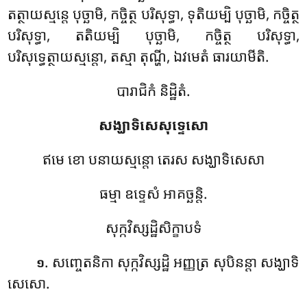
តត្ថាយស្មន្តេ បុច្ឆាមិ, កច្ចិត្ថ បរិសុទ្ធា, ទុតិយម្បិ បុច្ឆាមិ, កច្ចិត្ថ
បរិសុទ្ធា, តតិយម្បិ បុច្ឆាមិ, កច្ចិត្ថ បរិសុទ្ធា,
បរិសុទ្ធេត្ថាយស្មន្តោ, តស្មា តុណ្ហី, ឯវមេតំ ធារយាមីតិ.
បារាជិកំ និដ្ឋិតំ.
សង្ឃាទិសេសុទ្ទេសោ
ឥមេ ខោ បនាយស្មន្តោ តេរស សង្ឃាទិសេសា
ធម្មា ឧទ្ទេសំ អាគច្ឆន្តិ.
សុក្កវិស្សដ្ឋិសិក្ខាបទំ
. សញ្ចេតនិកា សុក្កវិស្សដ្ឋិ អញ្ញត្រ សុបិនន្តា សង្ឃាទិ
១
សេសោ.