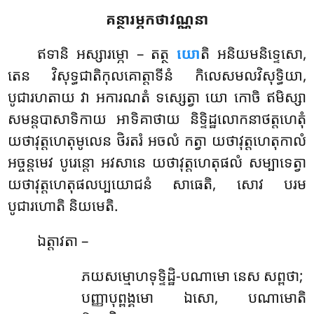
គន្ថារម្ភកថាវណ្ណនា
ឥទានិ
អស្សារម្ភោ – តត្ថ
យោ
តិ អនិយមនិទ្ទេសោ,
តេន វិសុទ្ធជាតិកុលគោត្តាទីនំ កិលេសមលវិសុទ្ធិយា,
បូជារហតាយ វា អការណតំ ទស្សេត្វា យោ កោចិ ឥមិស្សា
សមន្តបាសាទិកាយ អាទិគាថាយ និទ្ទិដ្ឋលោកនាថត្តហេតុំ
យថាវុត្តហេតុមូលេន ថិរតរំ
អចលំ កត្វា យថាវុត្តហេតុកាលំ
អច្ចន្តមេវ បូរេន្តោ អវសានេ យថាវុត្តហេតុផលំ សម្បាទេត្វា
យថាវុត្តហេតុផលប្បយោជនំ សាធេតិ, សោវ បរម
បូជារហោតិ និយមេតិ.
ឯត្តាវតា –
ភយសម្មោហទុទ្ទិដ្ឋិ-បណាមោ នេស សព្ពថា;
បញ្ញាបុព្ពង្គមោ ឯសោ, បណាមោតិ