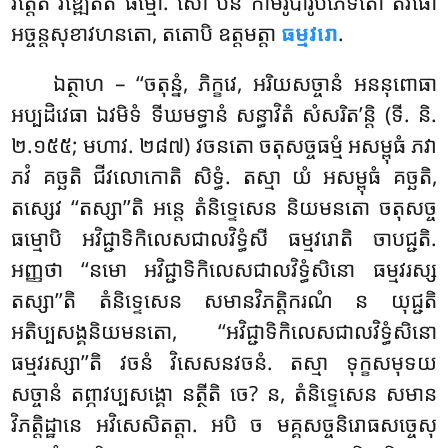
វត្តេតិ វឌ្ឍេតីតិ ធម្មោ. សោ បន កាមរូបារូបភេទតោ តិវិធោ
អច្ចន្តសុខាវហនតោ, តតោបិ ឧត្តមត្តា
ធម្មវរោ
.
ឯត្ថាហ – ‘‘ចតុន្នំ, ភិក្ខវេ, អរិយសច្ចានំ អននុពោធា
អប្បដិវេធា ឯវមិទំ ទីឃមទ្ធានំ សន្ធាវិតំ សំសរិត’ន្តិ (ទី. និ.
២.១៥៥; មហាវ. ២៨៧) វចនតោ ចតុសច្ចធម្មំ អសម្ពុធំ ភវា
ភវំ គច្ឆតិ ជីវលោកោតិ សិទ្ធំ. តស្មា យំ អសម្ពុធំ គច្ឆតិ,
តស្សេវ
‘‘តស្សា’’តិ អន្តេ តំនិទ្ទេសេន និយមនតោ ចតុសច្ច
ធម្មោបិ អវិជ្ជាទិកិលេសជាលវិទ្ធំសី
ធម្មវរោតិ ចាបជ្ជតិ.
អញ្ញថា ‘‘នមោ អវិជ្ជាទិកិលេសជាលវិទ្ធំសិនោ ធម្មវរស្ស
តស្សា’’តិ តំនិទ្ទេសេន សមានវិភត្តិករណំ ន យុជ្ជតិ
អតិប្បសង្គនិយមនតោ, ‘‘អវិជ្ជាទិកិលេសជាលវិទ្ធំសិនោ
ធម្មវរស្សា’’តិ វចនំ វិសេសនវចនំ. តស្មា ទុក្ខសមុទយ
សច្ចានំ តព្ភាវប្បសង្គោ នត្ថីតិ ចេ? ន, តំនិទ្ទេសេន សមាន
វិភត្តិដ្ឋានេ អវិសេសិតត្តា. អបិ ច មគ្គសច្ចនិរោធសច្ចេសុ