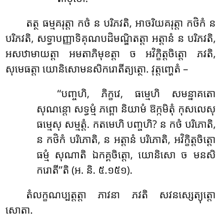
តត្ថ ធម្មគរុត្តា កថំ ន បរិភវតិ, អាចរិយគរុត្តា កថិកំ ន
បរិភវតិ, សទ្ធាបញ្ញាទិគុណបដិមណ្ឌិតត្តា អត្តានំ ន បរិភវតិ,
អសឋាមាយត្តា អមតាភិមុខត្តា ច អវិក្ខិត្តចិត្តោ ភវតិ,
សុមេធត្តា យោនិសោមនសិករោតីត្យត្ថោ. វុត្តញ្ហេតំ –
‘‘បញ្ចហិ, ភិក្ខវេ, ធម្មេហិ សមន្នាគតោ
សុណន្តោ សទ្ធម្មំ ភព្ពោ និយាមំ ឱក្កមិតុំ កុសលេសុ
ធម្មេសុ សម្មត្តំ. កតមេហិ បញ្ចហិ? ន កថំ បរិភោតិ,
ន កថិកំ បរិភោតិ, ន អត្តានំ បរិភោតិ, អវិក្ខិត្តចិត្តោ
ធម្មំ សុណាតិ ឯកគ្គចិត្តោ, យោនិសោ ច មនសិ
ករោតី’’តិ (អ. និ. ៥.១៥១).
តំលក្ខណប្បត្តត្តា ភាវនា ភវតិ សវនស្សេត្យុត្តោ
សោតា.