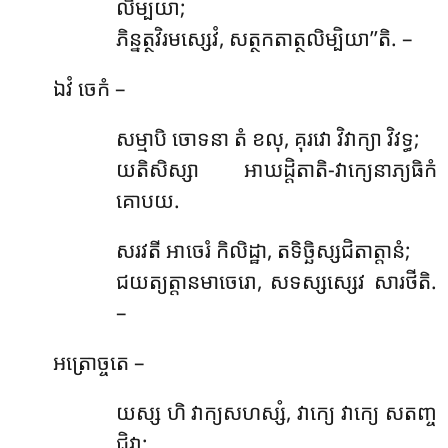
លិម្បិយា;
ភិន្នត្ថវិរមស្សេវំ, សត្ថកតាត្ថលិម្បិយា’’តិ. –
ឯវំ ចេកំ –
សម្មាបិ ចោទនា តំ ខលុ, គុរវោ វិវាក្យា វិវទ្ធ;
យតិសិស្សា អាឃដ្ដិតាតិ-វាក្យេនាភ្យធិកំ
គោបយ.
សរវតី អាចេរំ កិលិដ្ឋា, តទិច្ឆិស្សជិតាត្តានំ;
ជយត្យត្តានមាចេរោ, សទស្សស្សេវ សារថីតិ.
–
អត្រោច្ចតេ –
យស្ស ហិ វាក្យសហស្សំ, វាក្យេ វាក្យេ សតញ្ច
ជិវ្ហា;