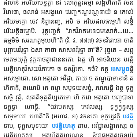
ផលានំ អបរិយាបន្នត្តា នវ លោកុត្តរធម្មា សង្គហិតាតិ វចន
វិរោធោ, ផលានំ អសង្គហេ វេរញ្ជកណ្ឌវណ្ណនាយំ ន កេវលំ
អរិយមគ្គោ ចេវ និព្ពានញ្ច, អបិ ច អរិយផលធម្មេហិ សទ្ធិំ
បរិយត្តិធម្មោបិ. វុត្តញ្ហេតំ ‘‘រាគវិរាគមនេជមសោកំ…បេ…
ធម្មមិមំ សរណត្ថមុបេហី’’តិ (វិ. វ. ៨៨៧) វចនវិរោធោ ចាតិ
បុព្ពាបរវិរុទ្ធា ឯសា គាថា សាសនវិរុទ្ធា ចា’’តិ? វុច្ចតេ – សព្ព
មេតមយុត្តំ វុត្តគាថត្ថាជាននតោ. ឯត្ថ ហិ អាចរិយេន បវត្តិ
បវត្តិហេតុវិសយវិភាគោ ច ទស្សិតោ. កថំ? តត្ថ
អសម្ពុធ
ន្តិ
អសម្ពោធោ, សោ អត្ថតោ អវិជ្ជា, តាយ ច តណ្ហុបាទានានិ គ
ហិតានិ, តយោបិ តេ ធម្មា សមុទយសច្ចំ, ភវាភវន្តិ ឯត្ថ ទុក្ខ
សច្ចំ វុត្តំ. សុគតិទុគ្គតិប្បភេទោ ហិ ភវោ អត្ថតោ បញ្ចុបាទា
នក្ខន្ធា ហោន្តិ. ‘‘ឯវមេតស្ស កេវលស្ស ទុក្ខក្ខន្ធស្ស
សមុទយោ ហោតី’’តិ (មហាវ. ១) វចនតោ ទុក្ខប្បវត្តិ
បវត្តិ
នាម, ទុក្ខសមុទយោ
បវត្តិហេតុ
នាម, អវិជ្ជាសង្ខាតស្ស ច
បវត្តិហេតុស្ស អគ្គហិតគ្គហណេន និរោធមគ្គសច្ចទ្វយំ