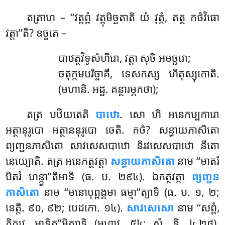
តត្រាហ
– ‘‘វត្តព្ពំ វត្តុមិច្ឆតាតិ យំ វុត្តំ, តត្ថ កថំវិធោ
វត្តា’’តិ? ឧច្ចតេ –
បាឋត្ថវិទូសំហីរោ, វត្តា សុចិ អមច្ឆរោ;
ចតុក្កមបរិច្ចាគី, ទេសកស្ស ហិតុស្សុកោតិ.
(មហានិ. អដ្ឋ. គន្ថារម្ភកថា);
តត្រ បឋីយតេតិ
បាឋោ
. សោ ហិ អនេកប្បការោ
អត្ថានុរូបោ អត្ថាននុរូបោ ចេតិ. កថំ? សន្ធាយភាសិតោ
ព្យញ្ជនភាសិតោ សាវសេសបាឋោ និរវសេសបាឋោ នីតោ
នេយ្យោតិ. តត្រ អនេកត្ថវត្តា
សន្ធាយភាសិតោ
នាម ‘‘មាតរំ
បិតរំ ហន្ត្វា’’តិអាទិ (ធ. ប. ២៩៤). ឯកត្ថវត្តា
ព្យញ្ជន
ភាសិតោ
នាម ‘‘មនោបុព្ពង្គមា ធម្មា’’ត្យាទិ (ធ. ប. ១, ២;
នេត្តិ. ៩០, ៩២; បេដកោ. ១៤).
សាវសេសោ
នាម ‘‘សព្ពំ,
ភិក្ខវេ, អាទិត្ត’’មិត្យាទិ (មហាវ. ៥៤; សំ. និ. ៤.២៨).