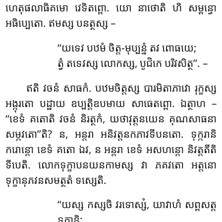
ហេតុផលាធិគមោ វេទិតព្ពោ. យោ នាថោតិ ហិ សម្ពន្ធោ
អធិប្បេតោ. ឥមស្ស បនត្ថស្ស –
‘‘យទេវ
បឋមំ ចិត្ត-មុប្បន្នំ តវ ពោធយេ;
ត្វំ តទេវស្ស លោកស្ស, បូជិកេ បរិវសិត្ថ’’. –
ឥតិ វចនំ សាធកំ. បឋមចិត្តស្ស បារមិតាភាវោ រុក្ខស្ស
អង្កុរតោ បដ្ឋាយ ឧប្បត្តិឧបមាយ សាធេតព្ពោ. ឯត្ថាហ –
‘‘ខេទំ គតោតិ វចនំ និរត្ថកំ
, យថាវុត្តនយេន គុណសាធនា
សម្ភវតោ’’តិ? ន, អន្តរា អនិវត្តនកភាវទីបនតោ. ទុក្ករានិ
ករោន្តោ ខេទំ គតោ ឯវ, ន អន្តរា ខេទំ អសហន្តោ និវត្តតីតិ
ទីបេតិ. លោកទុក្ខាបនយនកាមស្ស វា ភគវតោ អត្តនោ
ទុក្ខានុភវនសមត្ថតំ ទស្សេតិ.
‘‘យស្ស កស្សចិ វរទោស្សំ, យាវាហំ សព្ពសត្ត
ទុក្ខានិ;