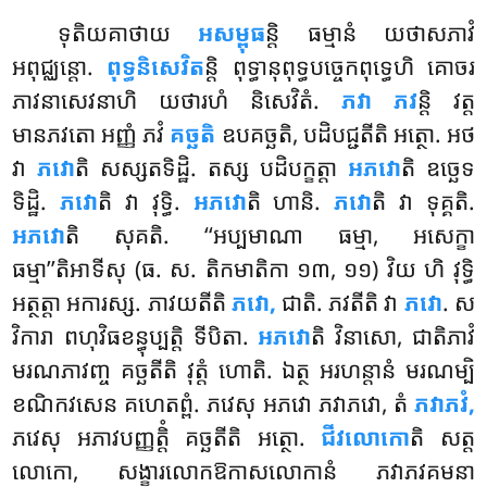
ទុតិយគាថាយ
អសម្ពុធ
ន្តិ ធម្មានំ យថាសភាវំ
អពុជ្ឈន្តោ.
ពុទ្ធនិសេវិត
ន្តិ ពុទ្ធានុពុទ្ធបច្ចេកពុទ្ធេហិ គោចរ
ភាវនាសេវនាហិ យថារហំ និសេវិតំ.
ភវា ភវ
ន្តិ វត្ត
មានភវតោ អញ្ញំ ភវំ
គច្ឆតិ
ឧបគច្ឆតិ, បដិបជ្ជតីតិ អត្ថោ. អថ
វា
ភវោ
តិ សស្សតទិដ្ឋិ. តស្ស បដិបក្ខត្តា
អភវោ
តិ ឧច្ឆេទ
ទិដ្ឋិ.
ភវោ
តិ វា វុទ្ធិ.
អភវោ
តិ ហានិ.
ភវោ
តិ វា ទុគ្គតិ.
អភវោ
តិ សុគតិ. ‘‘អប្បមាណា ធម្មា, អសេក្ខា
ធម្មា’’តិអាទីសុ (ធ. ស. តិកមាតិកា ១៣, ១១) វិយ ហិ វុទ្ធិ
អត្ថត្តា អការស្ស. ភាវយតីតិ
ភវោ,
ជាតិ. ភវតីតិ វា
ភវោ
. ស
វិការា ពហុវិធខន្ធុប្បត្តិ ទីបិតា.
អភវោ
តិ វិនាសោ, ជាតិភាវំ
មរណភាវញ្ច គច្ឆតីតិ វុត្តំ ហោតិ. ឯត្ថ អរហន្តានំ មរណម្បិ
ខណិកវសេន គហេតព្ពំ. ភវេសុ អភវោ ភវាភវោ, តំ
ភវាភវំ,
ភវេសុ អភាវបញ្ញត្តិំ គច្ឆតីតិ អត្ថោ.
ជីវលោកោ
តិ សត្ត
លោកោ, សង្ខារលោកឱកាសលោកានំ ភវាភវគមនា