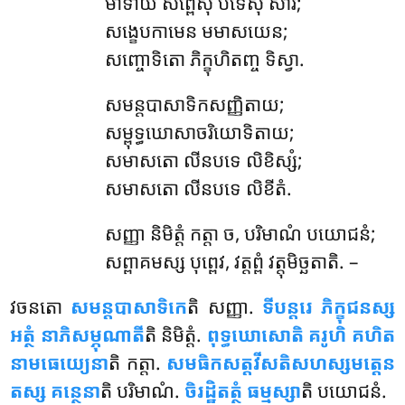
មាទាយ សព្ពេសុ បទេសុ សារំ;
សង្ខេបកាមេន មមាសយេន;
សញ្ចោទិតោ ភិក្ខុហិតញ្ច ទិស្វា.
សមន្តបាសាទិកសញ្ញិតាយ
;
សម្ពុទ្ធឃោសាចរិយោទិតាយ;
សមាសតោ លីនបទេ លិខិស្សំ;
សមាសតោ លីនបទេ លិខីតំ.
សញ្ញា និមិត្តំ កត្តា ច, បរិមាណំ បយោជនំ;
សព្ពាគមស្ស បុព្ពេវ, វត្តព្ពំ វត្តុមិច្ឆតាតិ. –
វចនតោ
សមន្តបាសាទិកេ
តិ សញ្ញា.
ទីបន្តរេ ភិក្ខុជនស្ស
អត្ថំ នាភិសម្ភុណាតី
តិ និមិត្តំ.
ពុទ្ធឃោសោតិ គរូហិ គហិត
នាមធេយ្យេនា
តិ កត្តា.
សមធិកសត្តវីសតិសហស្សមត្តេន
តស្ស គន្ថេនា
តិ បរិមាណំ.
ចិរដ្ឋិតត្ថំ ធម្មស្សា
តិ បយោជនំ.