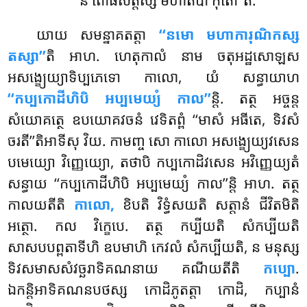
ន ពោធិសត្តស្ស មហាតបា កុតោ’’តិ.
យាយ សមន្នាគតត្តា
‘‘នមោ មហាការុណិកស្ស
តស្សា’’
តិ អាហ. ហេតុកាលំ នាម ចតុអដ្ឋសោឡស
អសង្ខ្យេយ្យាទិប្បភេទោ កាលោ, យំ សន្ធាយាហ
‘‘កប្បកោដីហិបិ អប្បមេយ្យំ កាល’’
ន្តិ. តត្ថ អច្ចន្ត
សំយោគត្ថេ ឧបយោគវចនំ វេទិតព្ពំ ‘‘មាសំ អធីតេ, ទិវសំ
ចរតី’’តិអាទីសុ វិយ. កាមញ្ច សោ កាលោ អសង្ខ្យេយ្យវសេន
បមេយ្យោ វិញ្ញេយ្យោ, តថាបិ កប្បកោដិវសេន អវិញ្ញេយ្យតំ
សន្ធាយ ‘‘កប្បកោដីហិបិ អប្បមេយ្យំ កាល’’ន្តិ អាហ. តត្ថ
កាលយតីតិ
កាលោ,
ខិបតិ វិទ្ធំសយតិ សត្តានំ ជីវិតមិតិ
អត្ថោ. កល វិក្ខេបេ. តត្ថ កប្បីយតិ សំកប្បីយតិ
សាសបបព្ពតាទីហិ ឧបមាហិ កេវលំ សំកប្បីយតិ, ន មនុស្ស
ទិវសមាសសំវច្ឆរាទិគណនាយ គណីយតីតិ
កប្បោ
.
ឯកន្តិអាទិគណនបថស្ស កោដិភូតត្តា កោដិ, កប្បានំ