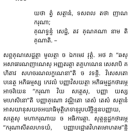
យថា ត្វំ សត្តានំ, ទសពល តថា ញាណ
ករុណា;
គុណទ្វន្ទំ សេដ្ឋំ, តវ គុណគណា នាម តិ
គុណាតិ. –
សព្ពគុណសេដ្ឋត្តា មូលត្តា ច ឯកមេវ វុត្តំ. អថ វា ‘‘ឆសុ
អសាធារណញាណេសុ អញ្ញតរត្តា តគ្គហណេន សេសាបិ គ
ហិតាវ សហចរណលក្ខណេនា’’តិ ច វទន្តិ. វិសេសតោ
បនេត្ថ អភិធម្មស្ស កេវលំ បញ្ញាវិសយត្តា អភិធម្មដ្ឋកថារម្ភេ
អាចរិយេន ‘‘ករុណា វិយ សត្តេសុ, បញ្ញា យស្ស
មហេសិនោ’’តិ បញ្ញាគុណោ វណ្ណិតោ តេសំ តេសំ សត្តានំ
អាសយានុសយចអយាធិមុត្តិភេទានុរូបបរិច្ឆិន្ទនបញ្ញាយ,
សត្តេសុ មហាករុណាយ ច អធិការត្តា. សុត្តន្តដ្ឋកថារម្ភេ
‘‘ករុណាសីតលហទយំ, បញ្ញាបជ្ជោតវិហតមោហតម’’ន្តិ