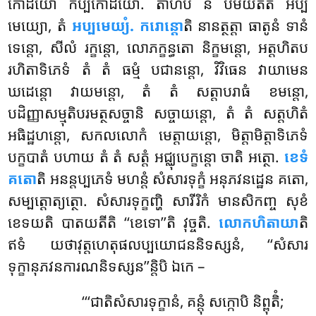
កោដិយោ កប្បកោដិយោ
. តាហិបិ ន បមីយតីតិ អប្ប
មេយ្យោ, តំ
អប្បមេយ្យំ. ករោន្តោ
តិ នានត្ថត្តា ធាតូនំ ទានំ
ទេន្តោ, សីលំ រក្ខន្តោ, លោភក្ខន្ធតោ និក្ខមន្តោ, អត្តហិតប
រហិតាទិភេទំ តំ តំ ធម្មំ បជានន្តោ, វិវិធេន វាយាមេន
ឃដេន្តោ វាយមន្តោ, តំ តំ សត្តាបរាធំ ខមន្តោ,
បដិញ្ញាសម្មុតិបរមត្ថសច្ចានិ សច្ចាយន្តោ, តំ តំ សត្តហិតំ
អធិដ្ឋហន្តោ, សកលលោកំ មេត្តាយន្តោ, មិត្តាមិត្តាទិភេទំ
បក្ខបាតំ បហាយ តំ តំ សត្តំ អជ្ឈុបេក្ខន្តោ ចាតិ អត្ថោ.
ខេទំ
គតោ
តិ អនន្តប្បភេទំ មហន្តំ សំសារទុក្ខំ អនុភវនដ្ឋេន គតោ,
សម្បត្តោត្យត្ថោ. សំសារទុក្ខញ្ហិ សារីរិកំ មានសិកញ្ច សុខំ
ខេទយតិ បាតយតីតិ ‘‘ខេទោ’’តិ វុច្ចតិ.
លោកហិតាយា
តិ
ឥទំ យថាវុត្តហេតុផលប្បយោជននិទស្សនំ, ‘‘សំសារ
ទុក្ខានុភវនការណនិទស្សន’’ន្តិបិ ឯកេ –
‘‘‘ជាតិសំសារទុក្ខានំ, គន្តុំ សក្កោបិ និព្ពុតិំ;