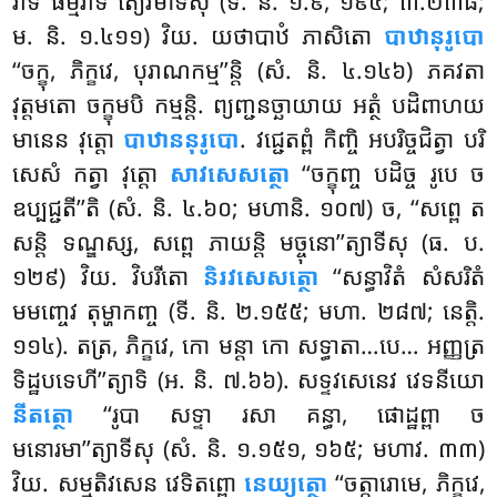
វាទី ធម្មវាទី’’ត្យេវមាទីសុ (ទី. និ. ១.៩, ១៩៤; ៣.២៣៨;
ម. និ. ១.៤១១) វិយ. យថាបាឋំ ភាសិតោ
បាឋានុរូបោ
‘‘ចក្ខុ, ភិក្ខវេ, បុរាណកម្ម’’ន្តិ (សំ. និ. ៤.១៤៦) ភគវតា
វុត្តមតោ ចក្ខុមបិ កម្មន្តិ. ព្យញ្ជនច្ឆាយាយ អត្ថំ បដិពាហយ
មានេន វុត្តោ
បាឋាននុរូបោ
. វជ្ជេតព្ពំ កិញ្ចិ អបរិច្ចជិត្វា បរិ
សេសំ កត្វា វុត្តោ
សាវសេសត្ថោ
‘‘ចក្ខុញ្ច បដិច្ច រូបេ ច
ឧប្បជ្ជតី’’តិ
(សំ. និ. ៤.៦០; មហានិ. ១០៧) ច, ‘‘សព្ពេ ត
សន្តិ ទណ្ឌស្ស, សព្ពេ ភាយន្តិ មច្ចុនោ’’ត្យាទីសុ (ធ. ប.
១២៩) វិយ. វិបរីតោ
និរវសេសត្ថោ
‘‘សន្ធាវិតំ សំសរិតំ
មមញ្ចេវ តុម្ហាកញ្ច (ទី. និ. ២.១៥៥; មហា. ២៨៧; នេត្តិ.
១១៤). តត្រ, ភិក្ខវេ, កោ មន្តា កោ សទ្ធាតា…បេ… អញ្ញត្រ
ទិដ្ឋបទេហី’’ត្យាទិ (អ. និ. ៧.៦៦). សទ្ទវសេនេវ វេទនីយោ
នីតត្ថោ
‘‘រូបា សទ្ទា រសា គន្ធា, ផោដ្ឋព្ពា ច
មនោរមា’’ត្យាទីសុ (សំ. និ. ១.១៥១, ១៦៥; មហាវ. ៣៣)
វិយ. សម្មុតិវសេន វេទិតព្ពោ
នេយ្យត្ថោ
‘‘ចត្តារោមេ, ភិក្ខវេ,