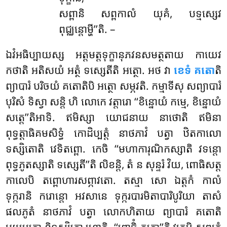
សព្ពានិ សព្ពកាលំ យុគំ, បទ្មស្សេវ
ពុជ្ឈន្តោម្ហី’’តិ. –
ឯវំអធិប្បាយស្ស អត្តមត្តទុក្ខានុភវនសមត្ថតាយ កាយេវ
កថាតិ អតិសយំ អត្ថំ ទស្សេតីតិ អត្ថោ. អថ វា
ខេទំ គតោ
តិ
ព្យាបារំ បរិចយំ គតោតិបិ អត្ថោ សម្ភវតិ. កម្មាទីសុ សព្យាបារំ
បុរិសំ ទិស្វា សន្តិ ហិ លោកេ វត្តារោ ‘‘ខិន្នោយំ កម្មេ, ខិន្នោយំ
សត្តេ’’តិអាទិ. ឥមិស្សា យោជនាយ នាថោតិ ឥមិនា
ពុទ្ធត្តាធិគមសិទ្ធំ កោដិប្បត្តំ នាថភាវំ បត្វា ឋិតកាលោ
ទស្សិតោតិ វេទិតព្ពោ. កេចិ ‘‘មហាការុណិកស្សាតិ វទន្តោ
ពុទ្ធភូតស្សាតិ ទស្សេតី’’តិ លិខន្តិ, តំ ន សុន្ទរំ វិយ, ពោធិសត្ត
កាលេបិ តព្ពោហារសព្ភាវតោ. តស្មា សោ ឯត្តកំ កាលំ
ទុក្ករានិ ករោន្តោ អវសានេ ទុក្ករបារមិតាបារិបូរិយា តាសំ
ផលភូតំ នាថភាវំ បត្វា លោកហិតាយ ព្យាបារំ គតោតិ