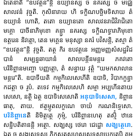
ឯតេនាតិ ‘‘ឧបវត្តន’’ន្តិ ឧយ្យានស្ស ច នគរស្ស ច មជ្ឈេ
សាលវនំ វុច្ចតិ. កុសិនារាយ ហិ ទក្ខិណបច្ឆិមទិសាយ តំ
ឧយ្យានំ ហោតិ, តតោ ឧយ្យានតោ សាលវនរាជិវិរាជិតោ
មគ្គោ បាចីនាភិមុខោ គន្ត្វា នគរស្ស ទក្ខិណទ្វារាភិមុខោ
ឧត្តរេន និវត្តោ, តេន មគ្គេន មនុស្សា នគរំ បវិសន្តិ, តស្មា តំ
‘‘ឧបវត្តន’’ន្តិ វុច្ចតិ. តត្ថ កិរ ឧបវត្តនេ អញ្ញមញ្ញសំសដ្ឋវិដ
បានំ សម្បន្នឆាយានំ សាលបន្តីនមន្តរេ ភគវតោ
បរិនិព្ពានមញ្ចោ បញ្ញត្តោ, តំ សន្ធាយ វុត្តំ ‘‘យមកសាលាន
មន្តរេ’’តិ. ឧបាទីយតិ កម្មកិលេសេហីតិ ឧបាទិ, វិបាកក្ខន្ធា
កដត្តា ច រូបំ. តទេវ កម្មកិលេសេហិ សម្មា អប្បហីនតាយ
សេសោ, នត្ថិ ឯត្ថ ឧបាទិសេសោតិ
អនុបាទិសេសា,
និព្ពាន
ធាតុ, តាយ. ឥត្ថម្ភូតលក្ខណេ
ចាយំ ករណនិទ្ទេសោ.
បរិនិព្ពានេ
តិ និមិត្តត្ថេ ភុម្មំ, បរិនិព្ពានហេតុ តស្មិំ ឋានេ
សន្និបតិតានន្តិ អត្ថោ. សង្ឃស្ស ថេរោ ជេដ្ឋោ
សង្ឃត្ថេរោ
.
ឯត្ថ ច សង្ឃសទ្ទស្ស ភិក្ខុសតសហស្សសទ្ទសាបេក្ខត្តេបិ គម