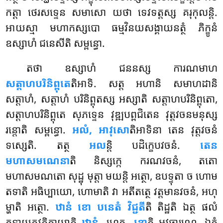
កត្តា ថេរសទ្ទេន សមាសោ យថា ទេវទត្តស្ស គរុកុលន្តិ.
អាយស្មា មហាកស្សបោ ធម្មវិនយសង្គាយនត្ថំ ភិក្ខូនំ
ឧស្សាហំ ជនេសីតិ សម្ពន្ធោ.
តថា ឧស្សាហំ ជននស្ស ការណមាហ
សត្តាហបរិនិព្ពុតេ
តិអាទិ. សត្ត អហានិ សមាហដានិ
សត្តាហំ, សត្តាហំ បរិនិព្ពុតស្ស អស្សាតិ សត្តាហបរិនិព្ពុតោ,
សត្តាហបរិនិព្ពុតេ សុភទ្ទេន វុឌ្ឍបព្ពជិតេន វុត្តវចនមនុស្ស
រន្តោតិ សម្ពន្ធោ.
អលំ, អាវុសោ
តិអាទិនា តេន វុត្តវចនំ
ទស្សេតិ. តត្ថ
អល
ន្តិ បដិក្ខេបវចនំ.
តេន
មហាសមណេនា
តិ និស្សក្កេ ករណវចនំ, តតោ
មហាសមណតោ សុដ្ឋុ មុត្តា មយន្តិ អត្ថោ, ឧបទ្ទុតា ច ហោម
តទាតិ អធិប្បាយោ, ហោមាតិ វា អតីតត្ថេ វត្តមានវចនំ, អហុ
ម្ហាតិ អត្ថោ.
ឋានំ ខោ បនេតំ វិជ្ជតី
តិ តិដ្ឋតិ ឯត្ថ ផលំ
តទាយត្តវុត្តិតាយាតិ
ឋានំ,
ហេតុ.
ខោ
តិ អវធារណេ, ឯតំ