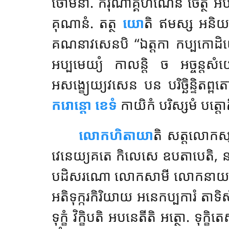
ថោមនា. ករុណាគ្គហណេន ចេត្ថ អបរិម
គុណានំ. តត្ថ
យោ
តិ ឥមស្ស អនិយ
គណនាវសេនបិ ‘‘ឯត្តកា កប្បកោដិយ
អប្បមេយ្យំ កាលន្តិ ច អច្ចន្ត
អសង្ខ្យេយ្យវសេន បន បរិច្ឆិន្ទិតព្ព
ករោន្តោ ខេទំ
កាយិកំ បរិស្សមំ បត្តោ
លោកហិតាយា
តិ សត្តលោកស
វេនេយ្យគតេ កិលេសេ ឧបតាបេតិ, នា
បដិសរណោ លោកសាមី លោកនាយកោតិ
អតិទុក្ករកិរិយាយ អនេកប្បការំ តាទិសំ
ទុក្ខំ វិក្ខិបតិ អបនេតីតិ អត្ថោ. ទុ