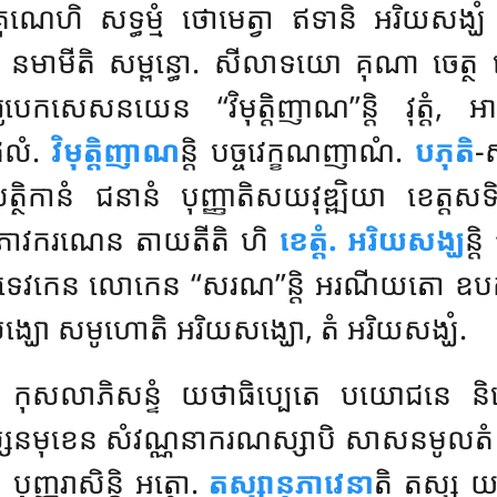
គុណេហិ សទ្ធម្មំ ថោមេត្វា ឥទានិ អរិយសង្ឃ
ាមីតិ សម្ពន្ធោ. សីលាទយោ គុណា ចេត្ថ លោកិយ
សសរូបេកសេសនយេន ‘‘វិមុត្តិញាណ’’ន្តិ វុត្តំ,
ផលំ.
វិមុត្តិញាណ
ន្តិ បច្ចវេក្ខណញាណំ.
បភុតិ
-
ថិកានំ ជនានំ បុញ្ញាតិសយវុឌ្ឍិយា ខេត្តសទិស
ហប្ផលភាវករណេន តាយតីតិ ហិ
ខេត្តំ. អរិយសង្ឃ
ន្
កេន លោកេន ‘‘សរណ’’ន្តិ អរណីយតោ ឧបគន្តព
 សង្ឃោ សមូហោតិ អរិយសង្ឃោ, តំ អរិយសង្ឃំ.
កុសលាភិសន្ទំ យថាធិប្បេតេ បយោជនេ និយោ
នមុខេន សំវណ្ណនាករណស្សាបិ សាសនមូលត
ំ បុញ្ញរាសិន្តិ អត្ថោ.
តស្សានុភាវេនា
តិ តស្ស យថ