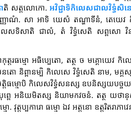
ោ
តិ សត្តលោកោ.
អវិជ្ជាទិកិលេសជាលវិទ្ធំសិ
អញ្ញាណំ. សា អាទិ យេសំ តណ្ហាទីនំ, តេយេវ ក
ាលសទិសាតិ ជាលំ, តំ វិទ្ធំសេតិ សព្ពសោ 
ត្តរធម្មោ អធិប្បេតោ, តត្ថ ច មគ្គោយេវ កិលេសេ
នតោ និព្ពានម្បិ កិលេសេ វិទ្ធំសេតិ នាម, មគ្គស្ស
រិយត្តិធម្មោបិ កិលេសវិទ្ធំសនស្ស ឧបនិស្សយបច្ចយត្ត
 បុព្ពេ អនិយមិតស្ស និយាមកវចនំ. តត្ថ យថានុ
មោ. វុត្តប្បការោ ធម្មោ ឯវ អត្តនោ ឧត្តរិតរាភាវេ