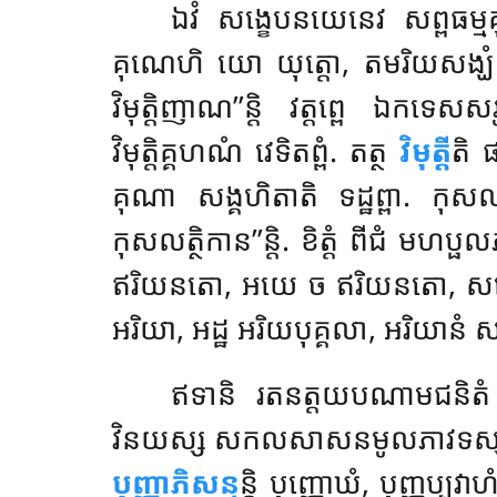
ឯវំ សង្ខេបនយេនេវ សព្ពធម្ម
គុណេហិ យោ យុត្តោ, តមរិយសង្ឃំ នម
វិមុត្តិញាណ’’ន្តិ វត្តព្ពេ ឯកទេ
វិមុត្តិគ្គហណំ វេទិតព្ពំ. តត្ថ
វិមុត្តី
តិ 
គុណា សង្គហិតាតិ ទដ្ឋព្ពា. កុសលត្
កុសលត្ថិកាន’’ន្តិ. ខិត្តំ ពីជំ ម
ឥរិយនតោ, អយេ ច ឥរិយនតោ, សទេវ
អរិយា, អដ្ឋ អរិយបុគ្គលា, អរិយានំ
ឥទានិ រតនត្តយបណាមជនិតំ 
វិនយស្ស សកលសាសនមូលភាវទស្ស
បុញ្ញាភិសន្ទ
ន្តិ បុញ្ញោឃំ, បុញ្ញប្បវាហ