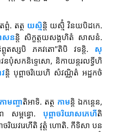
្ពំ. តត្ថ
យស្មិ
ន្តិ យស្មិំ វិនយបិដកេ.
ាសន
ន្តិ
សិក្ខត្តយសង្គហិតំ សាសនំ.
ព្ពុតស្សបិ ភគវតោ’’តិបិ វទន្តិ.
សុ
 ភាវនបុំសកនិទ្ទេសោ, និកាយន្តរលទ្ធីហិ
ាវ
ន្តិ បុព្ពាចរិយេហិ សំវណ្ណិតំ អដ្ឋកថំ
កាមញ្ចា
តិអាទិ. តត្ថ
កាម
ន្តិ ឯកន្តេន,
នា សម្ពន្ធោ.
បុព្ពាចរិយាសភេហី
តិ
ចរិយវរេហីតិ វុត្តំ ហោតិ. កីទិសា បន