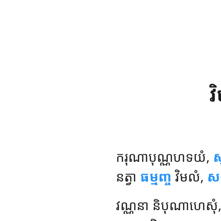
វ
ករុណាបុណ្ណហទយំ
,
ស
នត្វា
ធម្មញ្ច
វិមលំ,
សង
វណ្ណនា និបុណាហេសុំ