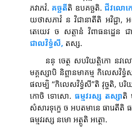
ភវាភវំ.
គច្ឆតី
តិ ឧបគច្ឆតិ.
ជីវលោក
យថាសភាវំ ន វិជានាតីតិ អវិជ្ជា, 
តេយេវ ច សត្តានំ វិពាធនដ្ឋេន ជ
ជាលវិទ្ធំសី,
តស្ស.
ននុ ចេត្ថ សបរិយត្តិកោ នវលោកុ
មគ្គស្សាបិ និព្ពានមាគម្ម
កិលេសវិទ្ធំស
ផលម្បិ ‘‘កិលេសវិទ្ធំសី’’តិ វុច្ចតិ, ប
កោចិ ទោសោ.
ធម្មវរស្ស តស្សា
តិ
សំសារទុក្ខេ ច អបតមានេ ធារេតីតិ ធម្
ធម្មវរស្ស នមោ អត្ថូតិ អត្ថោ.