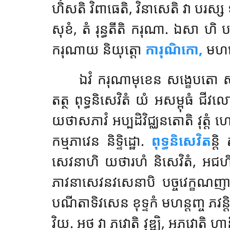
ហិំសតិ វិពាធេតិ, វិនាសេតិ វា បរស្ស 
សុខំ, តំ រុន្ធតីតិ ករុណា. ឯសា ហិ 
ករុណាយ និយុត្តោ
ការុណិកោ,
មហន្
ឯវំ ករុណាមុខេន សង្ខេបតោ សក
តត្ថ ពុទ្ធនិសេវិតំ យំ អសម្ពុធំ ជីវ
យថាសភាវំ អប្បដិវិជ្ឈនតោតិ វុត្តំ 
កម្មភាវេន និទ្ទិដ្ឋោ.
ពុទ្ធនិសេវិត
ន្ត
សេវនាហិ យថារហំ និសេវិតំ, អជហិតន
ភាវនាសេវនវសេនាបិ បច្ចវេក្ខណ
បណីតាទិវសេន ខុទ្ទកំ មហន្តញ្ច ភវន្តិ 
វិយ. អថ វា ភវោតិ វុឌ្ឍិ, អភវោតិ ហានិ