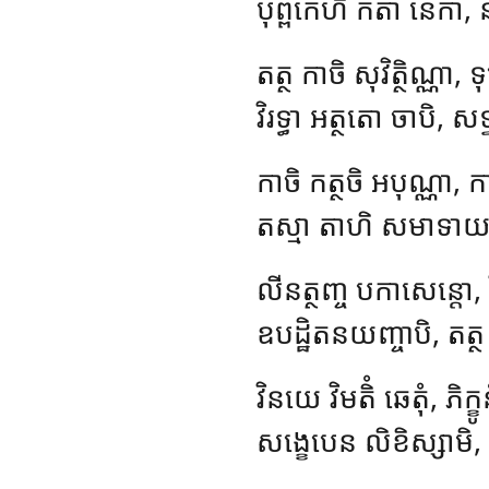
បុព្ពកេហិ កតា នេក
តត្ថ
កាចិ សុវិត្ថិណ្ណា,
វិរទ្ធា អត្ថតោ ចាបិ, សទ
កាចិ កត្ថចិ អបុណ្ណា, 
តស្មា តាហិ សមាទាយ,
លីនត្ថញ្ច បកាសេន្តោ, វ
ឧបដ្ឋិតនយញ្ចាបិ, តត្
វិនយេ វិមតិំ ឆេតុំ, ភិក្ខូ
សង្ខេបេន លិខិស្សាមិ, 