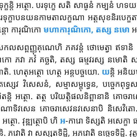
ទុក្ខន្តិ អត្ថោ. បរទុក្ខេ សតិ សាធូនំ កម្បនំ ហ
បរទុក្ខាបនយនកាមតាលក្ខណា អត្តសុខនិរបេក្ខតាយ
តោ ការុណិកោ
មហាការុណិកោ, តស្ស នមោ
អត
លសព្ពញ្ញុគុណេហិ ភគវន្តំ ថោមេត្វា ឥទានិ សទ
លោកោ ភវា ភវំ គច្ឆតិ, តស្ស ធម្មវរស្ស នមោតិ សម
ហោតិ. ហេតុអត្ថោ ហេត្ថ អន្តបច្ចយោ.
យ
ន្តិ អនិ
ិ តស្សេវ វិសេសនំ, សម្មាសម្ពុទ្ធេន, បច្ចេកពុទ
្តិ អត្ថោ. តត្ថ បរិយត្តិផលនិព្ពានានិ គោចរ
ញាណាទិវសេន គោចរាសេវនវសេនាបិ និសេវិត
អត្ថោ. វុឌ្ឍត្ថោបិ ហិ
អ
-ការោ ទិស្សតិ អសេក្ខា 
. ភវោតិ វា សស្សតទិដ្ឋិ, អភវោតិ ឧច្ឆេទទិដ្ឋិ
. វ