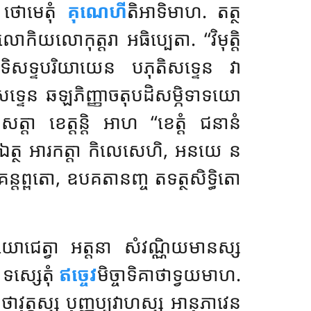
ំ ថោមេតុំ
គុណេហី
តិអាទិមាហ. តត្ថ
លោកុត្តរា អធិប្បេតា. ‘‘វិមុត្តិ
 អាទិសទ្ទបរិយាយេន បភុតិសទ្ទេន វា
សទ្ទេន ឆឡភិញ្ញាចតុបដិសម្ភិទាទយោ
ត្តា ខេត្តន្តិ អាហ ‘‘ខេត្តំ ជនានំ
តិ ឯត្ថ អារកត្តា កិលេសេហិ, អនយេ ន
្ពតោ, ឧបគតានញ្ច តទត្ថសិទ្ធិតោ
ជេត្វា អត្តនា សំវណ្ណិយមានស្ស
ំ
ទស្សេតុំ
ឥច្ចេវ
មិច្ចាទិគាថាទ្វយមាហ.
ាវុត្តស្ស បុញ្ញប្បវាហស្ស អានុភាវេន