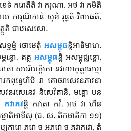
ទយខេទំ ករោតីតិ វា ករុណា. អថ វា កមិតិ
 ការុណិកានំ សុខំ រុន្ធតិ វិពាធេតិ.
្ថូតិ បាឋសេសោ.
្ធម្មំ ថោមេតុំ
អសម្ពុធ
ន្តិអាទិមាហ.
្ពន្ធោ. តត្ថ
អសម្ពុធ
ន្តិ អសម្ពុជ្ឈន្តោ,
យមតោ សបរិយត្តិកោ នវលោកុត្តរធម្មោ
្ធសាវកពុទ្ធេហិបិ វា គោចរាសេវនភាវនា
ាសេវនវសេនេវ និសេវិតានិ, មគ្គោ បន
ោ.
ភវាភវ
ន្តិ ភវតោ ភវំ. អថ វា ហីន
ធម្មាតិអាទីសុ (ធ. ស. តិកមាតិកា ១១)
ុត្តប្បការោ ភវោ ច អភវោ ច ភវាភវោ, តំ