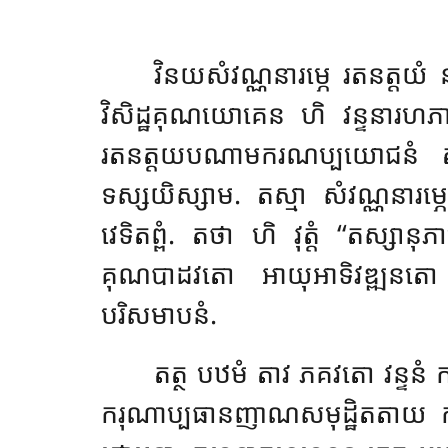
វិនយសំវណ្ណនារម្ភេ រតនត្តយំ
វិសិដ្ឋគុណយោគេន ហិ វន្ទនារហភា
រតនត្តយបណាមករណប្បយោជនំ តត្
ទស្សយិស្សាម. តស្មា សំវណ្ណនារម
វេទិតព្ពំ. តថា ហិ វុត្តំ ‘‘តស
គុណបាដវតោ អាយុអាទិវឌ្ឍនតោ
បរិសមាបនំ.
តត្ថ បឋមំ តាវ ភគវតោ វន្ទន
ករុណាប្បធានញាណសមុដ្ឋិតតាយ ករុ