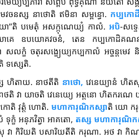
េយ្យប្បភាវា សព្ពេបិ ពុទ្ធគុណា នយតោ សង្គហិត
មវចនស្ស នាថោតិ ឥមិនា សម្ពន្ធោ.
កប្បកោដ
ោ’’តិ បមេតុំ អសក្កុណេយ្យំ កាលំ.
អបិ
-សទ្ទ
សំយោគេ ឧបយោគវចនំ, តេន កប្បកោដិគណនាវសេន
តោ សលក្ខំ ចតុរសង្ខ្យេយ្យកប្បកាលំ អច្ចន្តមេវ ន
តិ ទស្សេតិ.
្ស ហិតាយ. នាថតីតិ
នាថោ,
វេនេយ្យានំ ហិតសុ
ថតិ វា យាចតិ វេនេយ្យេ អត្តនោ ហិតករណេ យា
 វុត្តំ ហោតិ.
មហាការុណិកស្សា
តិ យោ ករ
 ទុក្ខំ អនុភវិត្វា អាគតោ,
តស្ស មហាការុណិកស
ក្ខិតេសុ វា កិរិយតិ បសារិយតីតិ ករុណា. អថ វា ក