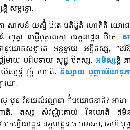
តិ សម្ពន្ធោ.
 សាសនំ យស្មិំ ឋិតេ បតិដ្ឋិតំ ហោតីតិ យោជេតព
ហុត្វា លជ្ជីបុគ្គលេសុ បវត្តនដ្ឋេន ឋិតេ.
ស
នុយោគសង្ខាតេ អន្តទ្វយេ អដ្ឋិតស្ស, ‘‘បរិនិ
មជ្ឈិមាយ បដិបទាយ សុដ្ឋុ ឋិតស្ស.
អមិស្ស
ន្តិ
យិស្សន្តិ វុត្តំ ហោតិ.
និស្សាយ បុព្ពាចរិយានុភ
្បាយោ.
នាសុ បុន វិនយសំវណ្ណនា កិំបយោជនាតិ? អាហ
ំ ហោតិ, តស្ស សំវណ្ណិតោយំ វិនយោតិ ឥមិ
អកម្បិយដ្ឋេន ឧត្តមដ្ឋេន ច អាសភា, តេហិ បុព្ពា