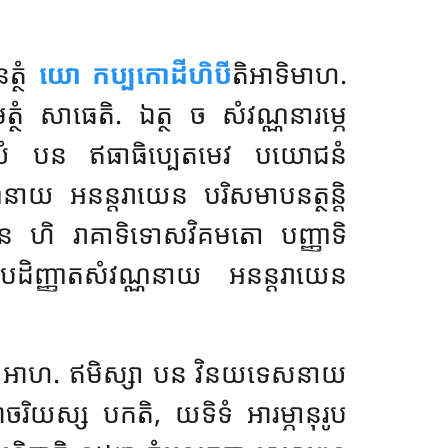
ត្ថំ
យោ កប្បកោដីហិបី
តិអាទិមាហ.
្ថំ សាធេតិ
. ឯត្ថ ច សំវណ្ណនារម្ភេ
មយំ បន ឥធាធិប្បេតមេវ បយោជនំ
នាយ អនន្តរាយេន បរិសមាបនត្ថន្តិ
ណេន ហិ រាគាទិទោសវិគមតោ បញ្ញាទិ
ិញ្ញាតសំវណ្ណនាយ អនន្តរាយេន
’’តិ អាហ. ឥមិស្សា បន វិនយទេសនាយ
ិយស្ស បកតិ, យទិទំ អារម្ភានុរូប