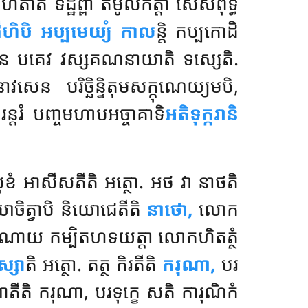
ាតិ ទដ្ឋព្ពា តំមូលកត្តា សេសពុទ្ធ
ីហិបិ អប្បមេយ្យំ កាល
ន្តិ
កប្បកោដិ
េន បគេវ វស្សគណនាយាតិ ទស្សេតិ.
 បរិច្ឆិន្ទិតុមសក្កុណេយ្យមបិ,
ិរន្តរំ បញ្ចមហាបអច្ចាគាទិ
អតិទុក្ករានិ
ខំ អាសីសតីតិ អត្ថោ. អថ វា នាថតិ
ចិត្វាបិ និយោជេតីតិ
នាថោ,
លោក
ុណាយ កម្បិតហទយត្តា លោកហិតត្ថំ
្សា
តិ អត្ថោ. តត្ថ កិរតីតិ
ករុណា,
បរ
ិណាតីតិ ករុណា, បរទុក្ខេ សតិ ការុណិកំ