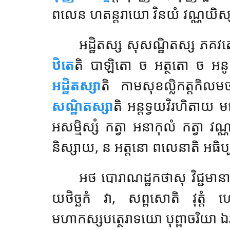
ពលេន ហតន្តរាយោ វិនយំ វណ្ណយិស្សន្
អដ្ឋិតស្ស សុសណ្ឋិតស្ស ភគវតោ
ឋិតេ
តិ បាឡិតោ ច អត្ថតោ ច អនូនំ 
អដ្ឋិតស្សា
តិ កាមសុខល្លិកត្តកិលមថា
សណ្ឋិតស្សា
តិ អន្តទ្វយវិរហិតាយ 
អសម្មិស្សំ កត្វា អនាកុលំ កត្វា វណ្ណ
និស្សាយ, ន អត្តនោ ពលេនាតិ អធិប
អថ បោរាណដ្ឋកថាសុ វិជ្ជមា
យថិច្ឆកំ វា, សព្ពសោតិ វុត្ត
មហាកស្សបត្ថេរាទយោ បុព្ពាចរិយា ឯវ 