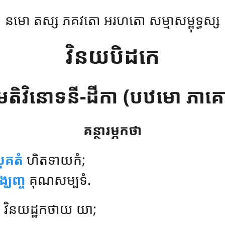
នមោ តស្ស ភគវតោ អរហតោ សម្មាសម្ពុទ្ធស្ស
វិនយបិដកេ
ិមតិវិនោទនី-ដីកា (បឋមោ ភាគ
គន្ថារម្ភកថា
ុគតំ
ហិតទាយកំ;
្ឃញ្ច
គុណសម្បទំ.
, វិនយដ្ឋកថាយ យា;