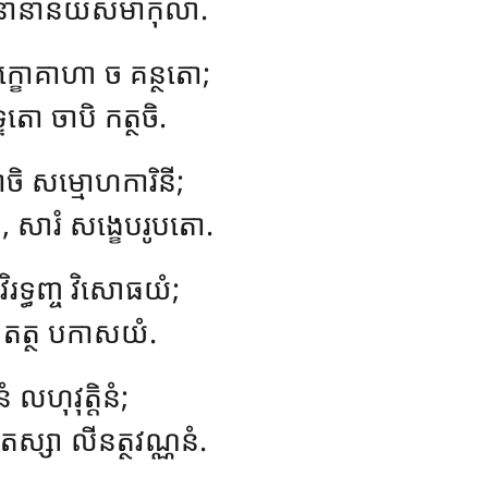
ា, នានានយសមាកុលា.
 ទុក្ខោគាហា ច គន្ថតោ;
្ទតោ ចាបិ កត្ថចិ.
កាចិ សម្មោហការិនី;
 សារំ សង្ខេបរូបតោ.
ិរទ្ធញ្ច វិសោធយំ;
ថ តត្ថ បកាសយំ.
នំ លហុវុត្តិនំ;
តស្សា លីនត្ថវណ្ណនំ.