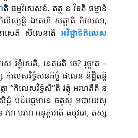
នោ
តិ ធម្មវិសេសនំ. តត្ថ ន វិទតិ ធម្មានំ
ិលិស្សន្តិ ឯតេហិ សត្តាតិ កិលេសា,
វិនាសេតិ សីលេនាតិ
អវិជ្ជាទិកិលេស
 វិទ្ធំសេតិ, នេតរេតិ ចេ? វុច្ចតេ –
 កិលេសវិទ្ធំសនកិច្ចំ ផលេន និដ្ឋិតន្តិ
ា ‘‘កិលេសវិទ្ធំសី’’តិ វត្តុំ អរហតីតិ ន
សិដ្ឋំ បដិបជ្ជមានេ ចតូសុ អបាយេសុ
ន វរោ បវរោ អនុត្តរោតិ ធម្មវរោ, តស្ស