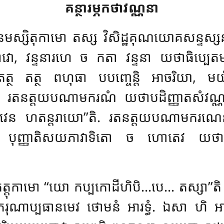
គន្ថារម្ភកថាវណ្ណនា
 នមស្សិតុកាមោ តស្ស វិសិដ្ឋគុណយោគសន្ទស្សន
វោ, វន្ទនារហេ ច កតា វន្ទនា យថាធិប្បេតមត
ថ តត្ថ ពហុធា បបញ្ចេន្តិ អាចរិយា, 
្ភេ រតនត្តយបណាមករណំ យថាបដិញ្ញាតសំវណ្ណ
្សានុភាវេន ហតន្តរាយោ’’តិ. រតនត្តយបណាមករ
 បុញ្ញាតិសយភាវាទិតោ ច ហោតេវ យថាបដ
ំ កត្តុកាមោ ‘‘យោ កប្បកោដីហិបិ…បេ… តស្សា
ណាប្បធានមេវ ថោមនំ អារទ្ធំ. ឯសា ហិ អាចរ