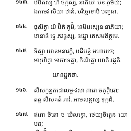
.
ឋបិតស្ស
ហិ ចក្កស្ស, នាភិយា បន ភូមិយំ;
១៤៣
ឯកមេវ សិយា ឋានំ, បរិច្ឆេទោបិ បញ្ចធា.
.
ផុសិត្វា យំ ឋិតំ ភូមិំ, នេមិបស្សេន នាភិយា;
១៤៤
ឋានានិ ទ្វេ ភវន្តស្ស, នដ្ឋោ តេសមតិក្កមេ.
.
ទិស្វា យានមនារក្ខំ, បដិបន្នំ មហាបថេ;
១៤៥
អារុហិត្វា អចោទេត្វា, កិណិត្វា យាតិ វដ្ដតិ.
យានដ្ឋកថា.
.
សីសក្ខន្ធកដោលម្ព-វសា ភារោ ចតុព្ពិធោ;
១៤៦
តត្ថ សីសគតំ ភារំ, អាមសន្តស្ស ទុក្កដំ.
.
ឥតោ ចិតោ ច ឃំសន្តោ, ថេយ្យចិត្តេន យោ
១៤៧
បន;