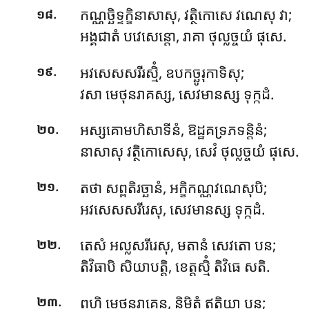
.
កណ្ណច្ឆិទ្ទក្ខិនាសាសុ, វត្ថិកោសេ វណេសុ វា;
១៨
អង្គជាតំ បវេសេន្តោ, រាគា ថុល្លច្ចយំ ផុសេ.
.
អវសេសសរីរស្មិំ, ឧបកច្ឆូរុកាទិសុ;
១៩
វសា មេថុនរាគស្ស, សេវមានស្ស ទុក្កដំ.
.
អស្សគោមហិសាទីនំ, ឱដ្ឋគទ្រភទន្តិនំ;
២០
នាសាសុ វត្ថិកោសេសុ, សេវំ ថុល្លច្ចយំ ផុសេ.
.
តថា សព្ពតិរច្ឆានំ, អក្ខិកណ្ណវណេសុបិ;
២១
អវសេសសរីរេសុ, សេវមានស្ស ទុក្កដំ.
.
តេសំ អល្លសរីរេសុ, មតានំ សេវតោ បន;
២២
តិវិធាបិ សិយាបត្តិ, ខេត្តស្មិំ តិវិធេ សតិ.
.
ពហិ មេថុនរាគេន, និមិត្តំ ឥត្ថិយា បន;
២៣