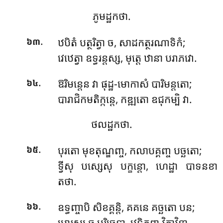
ភូមដ្ឋកថា.
.
ឋបិតំ
បត្ថរិត្វា ច, សាដកត្ថរណាទិកំ;
៦៣
វេឋេត្វា ឧទ្ធរន្តស្ស, មុត្តេ ឋានា បរាភវោ.
.
ឱរិមន្តេន វា ផុដ្ឋ-មោកាសំ បារិមន្តតោ;
៦៤
បារាជិកមតិក្កន្តេ, កឌ្ឍតោ ឧជុកម្បិ វា.
ថលដ្ឋកថា.
.
បុរតោ មុខតុណ្ឌញ្ច, កលាបគ្គញ្ច បច្ឆតោ;
៦៥
ទ្វីសុ បស្សេសុ បក្ខន្តោ, ហេដ្ឋា បាទនខា
តថា.
.
ឧទ្ធញ្ចាបិ
សិខគ្គន្តិ, គគនេ គច្ឆតោ បន;
៦៦
មោរស្ស ឆ បរិច្ឆេទា, វេទិតព្ពា វិភាវិនា.