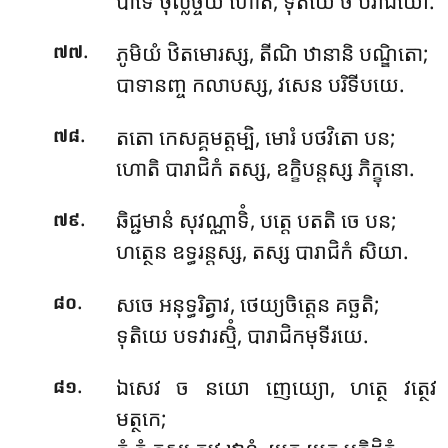
បាទេ ថុល្លច្ចយំ ហោតិ, ទុតិយេ ច បរាជយោ.
.
ភូមិយំ ឋិតមោរស្ស, តីណិ ឋានានិ បណ្ឌិតោ;
៧៧
បាទានញ្ច កលាបស្ស, វសេន បរិទីបយេ.
.
តតោ កេសគ្គមត្តម្បិ, មោរំ បថវិតោ បន;
៧៨
ហោតិ បារាជិកំ តស្ស, ឧក្ខិបន្តស្ស ភិក្ខុនោ.
.
ឆិជ្ជមានំ សុវណ្ណាទិំ, បត្តេ បតតិ ចេ បន;
៧៩
ហត្ថេន ឧទ្ធរន្តស្ស, តស្ស បារាជិកំ សិយា.
.
សចេ
អនុទ្ធរិត្វាវ, ថេយ្យចិត្តេន គច្ឆតិ;
៨០
ទុតិយេ បទវារស្មិំ, បារាជិកមុទីរយេ.
.
ឯសេវ ច នយោ ញេយ្យោ, ហត្ថេ វត្ថេវ
៨១
មត្ថកេ;