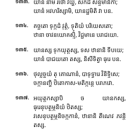
.
យានំ នាម រថោ វយ្ហំ, សកដំ សន្ទមានិកា;
១៣៣
យានំ អវហរិស្សាមិ, យានដ្ឋមិតិ វា បន.
.
គច្ឆតោ ទុក្កដំ វុត្តំ, ទុតិយំ បរិយេសតោ;
១៣៤
ឋានា ចាវនយោគស្មិំ, វិជ្ជមានេ បរាជយោ.
.
យានស្ស ទុកយុត្តស្ស, ទស ឋានានិ ទីបយេ;
១៣៥
យានំ បាជយតោ តស្ស, និសីទិត្វា ធុរេ បន.
.
ថុល្លច្ចយំ តុ គោណានំ, បាទុទ្ធារេ វិនិទ្ទិសេ;
១៣៦
ចក្កានញ្ហិ ឋិតោកាស-មតិក្កន្តេ បរាភវោ.
.
អយុត្តកស្សាបិ ច យានកស្ស,
១៣៧
ធុរេនុបត្ថម្ភនិយំ ឋិតស្ស;
វសេនុបត្ថម្ភនិចក្កកានំ, ឋានានិ តីណេវ ភវន្តិ
តស្ស.