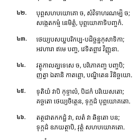
.
បុព្ពសហបយោគោ ច, សំវិទាហរណម្បិ ច;
៤២
សង្កេតកម្មំ នេមិត្តំ, បុព្ពយោគាទិបញ្ចកំ.
.
ថេយ្យបសយ្ហបរិកប្ប-បដិច្ឆន្នកុសាទិកា;
៤៣
អវហារា ឥមេ បញ្ច, វេទិតព្ពាវ វិញ្ញុនា.
.
វត្ថុកាលគ្ឃទេសេ ច, បរិភោគញ្ច បញ្ចបិ;
៤៤
ញត្វា ឯតានិ កាតព្ពោ, បណ្ឌិតេន វិនិច្ឆយោ.
.
ទុតិយំ វាបិ កុទ្ទាលំ, បិដកំ បរិយេសតោ;
៤៥
គច្ឆតោ ថេយ្យចិត្តេន, ទុក្កដំ បុព្ពយោគតោ.
.
តត្ថជាតកកដ្ឋំ វា, លតំ វា ឆិន្ទតោ បន;
៤៦
ទុក្កដំ ឧភយត្ថាបិ, វុត្តំ សហបយោគតោ.