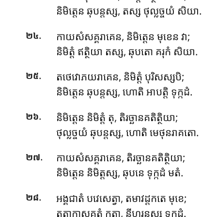
និមិត្តេន ឆុបន្តស្ស, តស្ស ថុល្លច្ចយំ សិយា.
.
កាយសំសគ្គរាគេន, និមិត្តេន មុខេន វា;
២៤
និមិត្តំ ឥត្ថិយា តស្ស, ឆុបតោ គរុកំ សិយា.
.
តថេវោភយរាគេន, និមិត្តំ បុរិសស្សបិ;
២៥
និមិត្តេន ឆុបន្តស្ស, ហោតិ អាបត្តិ ទុក្កដំ.
.
និមិត្តេន និមិត្តំ តុ, តិរច្ឆានគតិត្ថិយា;
២៦
ថុល្លច្ចយំ ឆុបន្តស្ស, ហោតិ មេថុនរាគតោ.
.
កាយសំសគ្គរាគេន, តិរច្ឆានគតិត្ថិយា;
២៧
និមិត្តេន និមិត្តស្ស, ឆុបនេ ទុក្កដំ មតំ.
.
អង្គជាតំ បវេសេត្វា, តមាវដ្ដកតេ មុខេ;
២៨
តត្ថាកាសគតំ កត្វា, នីហរន្តស្ស ទុក្កដំ.