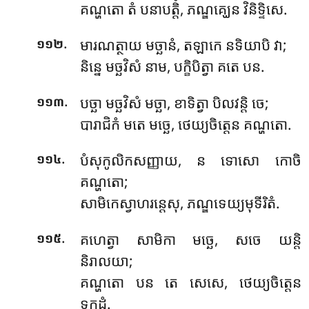
គណ្ហតោ តំ បនាបត្តិំ, ភណ្ឌគ្ឃេន វិនិទ្ទិសេ.
.
មារណត្ថាយ មច្ឆានំ, តឡាកេ នទិយាបិ វា;
១១២
និន្នេ មច្ឆវិសំ នាម, បក្ខិបិត្វា គតេ បន.
.
បច្ឆា មច្ឆវិសំ មច្ឆា, ខាទិត្វា បិលវន្តិ ចេ;
១១៣
បារាជិកំ មតេ មច្ឆេ, ថេយ្យចិត្តេន គណ្ហតោ.
.
បំសុកូលិកសញ្ញាយ, ន ទោសោ កោចិ
១១៤
គណ្ហតោ;
សាមិកេស្វាហរន្តេសុ, ភណ្ឌទេយ្យមុទីរិតំ.
.
គហេត្វា សាមិកា មច្ឆេ, សចេ យន្តិ
១១៥
និរាលយា;
គណ្ហតោ បន តេ សេសេ, ថេយ្យចិត្តេន
ទុក្កដំ.