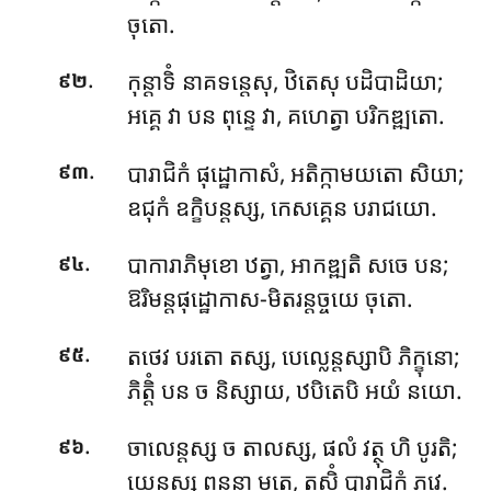
ចុតោ.
.
កុន្តាទិំ នាគទន្តេសុ, ឋិតេសុ បដិបាដិយា;
៩២
អគ្គេ វា បន ពុន្ទេ វា, គហេត្វា បរិកឌ្ឍតោ.
.
បារាជិកំ
ផុដ្ឋោកាសំ, អតិក្កាមយតោ សិយា;
៩៣
ឧជុកំ ឧក្ខិបន្តស្ស, កេសគ្គេន បរាជយោ.
.
បាការាភិមុខោ ឋត្វា, អាកឌ្ឍតិ សចេ បន;
៩៤
ឱរិមន្តផុដ្ឋោកាស-មិតរន្តច្ចយេ ចុតោ.
.
តថេវ បរតោ តស្ស, បេល្លេន្តស្សាបិ ភិក្ខុនោ;
៩៥
ភិត្តិំ បន ច និស្សាយ, ឋបិតេបិ អយំ នយោ.
.
ចាលេន្តស្ស ច តាលស្ស, ផលំ វត្ថុ ហិ បូរតិ;
៩៦
យេនស្ស ពន្ធនា មុត្តេ, តស្មិំ បារាជិកំ ភវេ.