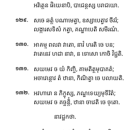
អរិត្តេន ផិយេនាបិ, បាជេន្តស្ស បរាជយោ.
.
សចេ ឆត្តំ បណាមេត្វា, ឧស្សាបេត្វាវ ចីវរំ;
១២៩
លង្ការសទិសំ កត្វា, គណ្ហាបេតិ សមីរណំ.
.
អាគម្ម
ពលវា វាតោ, នាវំ ហរតិ ចេ បន;
១៣០
វាតេនេវ ហដា នាវា, ន ទោសោ កោចិ វិជ្ជតិ.
.
សយមេវ ច យំ កិញ្ចិ, គាមតិត្ថមុបាគតំ;
១៣១
អចាវេន្តោវ តំ ឋានា, កិណិត្វា ចេ បលាយតិ.
.
អវហារោ ន ភិក្ខុស្ស, ភណ្ឌទេយ្យមុទីរិតំ;
១៣២
សយមេវ ច គច្ឆន្តិំ, ឋានា ចាវេតិ ចេ ចុតោ.
នាវដ្ឋកថា.