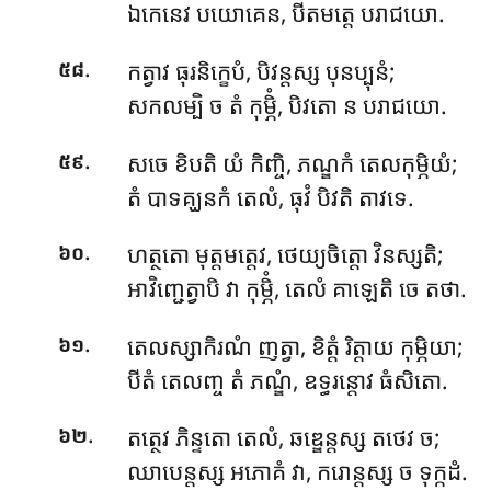
ឯកេនេវ បយោគេន, បីតមត្តេ បរាជយោ.
.
កត្វាវ ធុរនិក្ខេបំ, បិវន្តស្ស បុនប្បុនំ;
៥៨
សកលម្បិ ច តំ កុម្ភិំ, បិវតោ ន បរាជយោ.
.
សចេ ខិបតិ យំ កិញ្ចិ, ភណ្ឌកំ តេលកុម្ភិយំ;
៥៩
តំ បាទគ្ឃនកំ តេលំ, ធុវំ បិវតិ តាវទេ.
.
ហត្ថតោ មុត្តមត្តេវ, ថេយ្យចិត្តោ វិនស្សតិ;
៦០
អាវិញ្ជេត្វាបិ វា កុម្ភិំ, តេលំ គាឡេតិ ចេ តថា.
.
តេលស្សាកិរណំ ញត្វា, ខិត្តំ រិត្តាយ កុម្ភិយា;
៦១
បីតំ តេលញ្ច តំ ភណ្ឌំ, ឧទ្ធរន្តោវ ធំសិតោ.
.
តត្ថេវ ភិន្ទតោ តេលំ, ឆឌ្ឌេន្តស្ស តថេវ ច;
៦២
ឈាបេន្តស្ស អភោគំ វា, ករោន្តស្ស ច ទុក្កដំ.