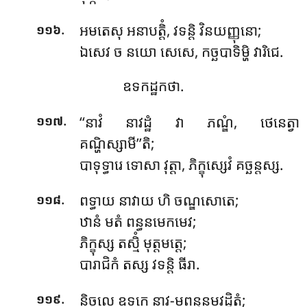
.
អមតេសុ អនាបត្តិំ, វទន្តិ វិនយញ្ញុនោ;
១១៦
ឯសេវ ច នយោ សេសេ, កច្ឆបាទិម្ហិ វារិជេ.
ឧទកដ្ឋកថា.
.
‘‘នាវំ នាវដ្ឋំ វា ភណ្ឌំ, ថេនេត្វា
១១៧
គណ្ហិស្សាមី’’តិ;
បាទុទ្ធារេ ទោសា វុត្តា, ភិក្ខុស្សេវំ គច្ឆន្តស្ស.
.
ពទ្ធាយ
នាវាយ ហិ ចណ្ឌសោតេ;
១១៨
ឋានំ មតំ ពន្ធនមេកមេវ;
ភិក្ខុស្ស
តស្មិំ មុត្តមត្តេ;
បារាជិកំ តស្ស វទន្តិ ធីរា.
.
និច្ចលេ ឧទកេ នាវ-មពន្ធនមវដ្ឋិតំ;
១១៩