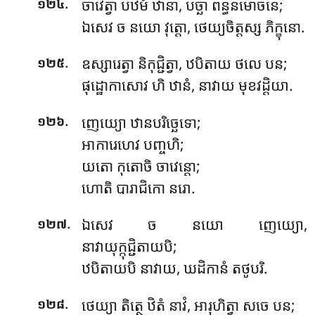
.
ចាវេត្វា បឋមំ ឋានា, បច្ឆា ពន្ធនមោចនេ;
១២៤
ឯសេវ ច នយោ វុត្តោ, ថេយ្យចិត្តស្ស ភិក្ខុនោ.
.
ឧស្សារេត្វា និកុជ្ជិត្វា, ឋបិតាយ ថលេ បន;
១២៥
ផុដ្ឋោកាសោវ ហិ ឋានំ, នាវាយ មុខវដ្ដិយា.
.
ញេយ្យោ ឋានបរិច្ឆេទោ;
១២៦
អាការេហេវ បញ្ចហិ;
យតោ កុតោចិ ចាវេន្តោ;
ហោតិ បារាជិកោ នរោ.
.
ឯសេវ ច នយោ ញេយ្យោ,
១២៧
នាវាយុក្កុជ្ជិតាយបិ;
ឋបិតាយបិ នាវាយ, ឃដិកានំ តថូបរិ.
.
ថេយ្យា
តិត្ថេ ឋិតំ នាវំ, អារុហិត្វា សចេ បន;
១២៨