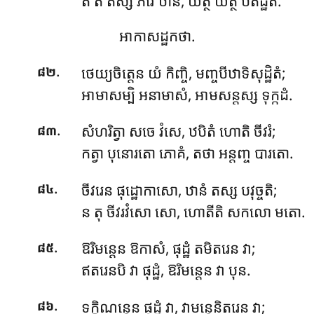
តំ តំ តស្ស ភវេ ឋានំ, យត្ថ យត្ថ បតិដ្ឋិតំ.
អាកាសដ្ឋកថា.
.
ថេយ្យចិត្តេន យំ កិញ្ចិ, មញ្ចបីឋាទិសុដ្ឋិតំ;
៨២
អាមាសម្បិ អនាមាសំ, អាមសន្តស្ស ទុក្កដំ.
.
សំហរិត្វា សចេ វំសេ, ឋបិតំ ហោតិ ចីវរំ;
៨៣
កត្វា បុនោរតោ ភោគំ, តថា អន្តញ្ច បារតោ.
.
ចីវរេន ផុដ្ឋោកាសោ, ឋានំ តស្ស បវុច្ចតិ;
៨៤
ន តុ ចីវរវំសោ សោ, ហោតីតិ សកលោ មតោ.
.
ឱរិមន្តេន
ឱកាសំ, ផុដ្ឋំ តមិតរេន វា;
៨៥
ឥតរេនបិ វា ផុដ្ឋំ, ឱរិមន្តេន វា បុន.
.
ទក្ខិណន្តេន ផុដ្ឋំ វា, វាមន្តេនិតរេន វា;
៨៦