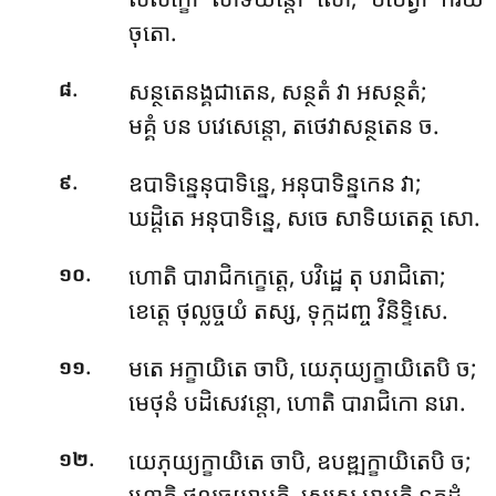
ចុតោ.
.
សន្ថតេនង្គជាតេន, សន្ថតំ វា អសន្ថតំ;
៨
មគ្គំ បន បវេសេន្តោ, តថេវាសន្ថតេន ច.
.
ឧបាទិន្នេនុបាទិន្នេ, អនុបាទិន្នកេន វា;
៩
ឃដ្ដិតេ អនុបាទិន្នេ, សចេ សាទិយតេត្ថ សោ.
.
ហោតិ បារាជិកក្ខេត្តេ, បវិដ្ឋេ តុ បរាជិតោ;
១០
ខេត្តេ ថុល្លច្ចយំ តស្ស, ទុក្កដញ្ច វិនិទ្ទិសេ.
.
មតេ អក្ខាយិតេ ចាបិ, យេភុយ្យក្ខាយិតេបិ ច;
១១
មេថុនំ បដិសេវន្តោ, ហោតិ បារាជិកោ នរោ.
.
យេភុយ្យក្ខាយិតេ ចាបិ, ឧបឌ្ឍក្ខាយិតេបិ ច;
១២
ហោតិ ថុល្លច្ចយាបត្តិ, សេសេ អាបត្តិ ទុក្កដំ.