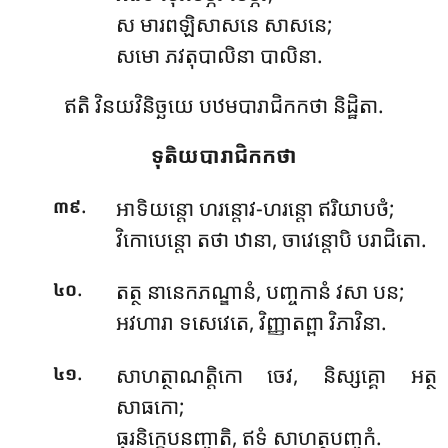
ស មារពឡិសាសនេ សាសនេ;
សមោ ភវតុបាលិនា បាលិនា.
ឥតិ វិនយវិនិច្ឆយេ បឋមបារាជិកកថា និដ្ឋិតា.
ទុតិយបារាជិកកថា
.
អាទិយន្តោ
ហរន្តោវ-ហរន្តោ ឥរិយាបថំ;
៣៩
វិកោបេន្តោ តថា ឋានា, ចាវេន្តោបិ បរាជិតោ.
.
តត្ថ
នានេកភណ្ឌានំ, បញ្ចកានំ វសា បន;
៤០
អវហារា ទសេវេតេ, វិញ្ញាតព្ពា វិភាវិនា.
.
សាហត្ថាណត្តិកោ ចេវ, និស្សគ្គោ អត្ថ
៤១
សាធកោ;
ធុរនិក្ខេបនញ្ចាតិ, ឥទំ សាហត្ថបញ្ចកំ.