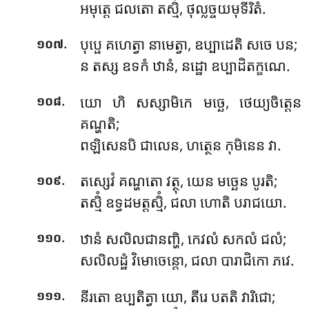
អមុត្តេ ជលតោ តស្មិំ, ថុល្លច្ចយមុទីរិតំ.
.
បុប្ផេ គហេត្វា នាមេត្វា, ឧប្បាដេតិ សចេ បន;
១០៧
ន តស្ស ឧទកំ ឋានំ, នដ្ឋោ ឧប្បាដិតក្ខណេ.
.
យោ
ហិ សស្សាមិកេ មច្ឆេ, ថេយ្យចិត្តេន
១០៨
គណ្ហតិ;
ពឡិសេនបិ ជាលេន, ហត្ថេន កុមិនេន វា.
.
តស្សេវំ គណ្ហតោ វត្ថុ, យេន មច្ឆេន បូរតិ;
១០៩
តស្មិំ ឧទ្ធដមត្តស្មិំ, ជលា ហោតិ បរាជយោ.
.
ឋានំ សលិលជានញ្ហិ, កេវលំ សកលំ ជលំ;
១១០
សលិលដ្ឋំ វិមោចេន្តោ, ជលា បារាជិកោ ភវេ.
.
នីរតោ ឧប្បតិត្វា យោ, តីរេ បតតិ វារិជោ;
១១១