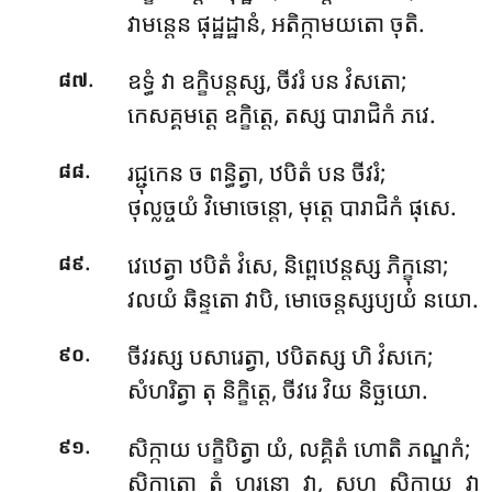
វាមន្តេន ផុដ្ឋដ្ឋានំ, អតិក្កាមយតោ ចុតិ.
.
ឧទ្ធំ វា ឧក្ខិបន្តស្ស, ចីវរំ បន វំសតោ;
៨៧
កេសគ្គមត្តេ ឧក្ខិត្តេ, តស្ស បារាជិកំ ភវេ.
.
រជ្ជុកេន ច ពន្ធិត្វា, ឋបិតំ បន ចីវរំ;
៨៨
ថុល្លច្ចយំ វិមោចេន្តោ, មុត្តេ បារាជិកំ ផុសេ.
.
វេឋេត្វា ឋបិតំ វំសេ, និព្ពេឋេន្តស្ស ភិក្ខុនោ;
៨៩
វលយំ ឆិន្ទតោ វាបិ, មោចេន្តស្សប្យយំ នយោ.
.
ចីវរស្ស បសារេត្វា, ឋបិតស្ស ហិ វំសកេ;
៩០
សំហរិត្វា តុ និក្ខិត្តេ, ចីវរេ វិយ និច្ឆយោ.
.
សិក្កាយ បក្ខិបិត្វា យំ, លគ្គិតំ ហោតិ ភណ្ឌកំ;
៩១
សិក្កាតោ តំ ហរន្តោ វា, សហ សិក្កាយ វា