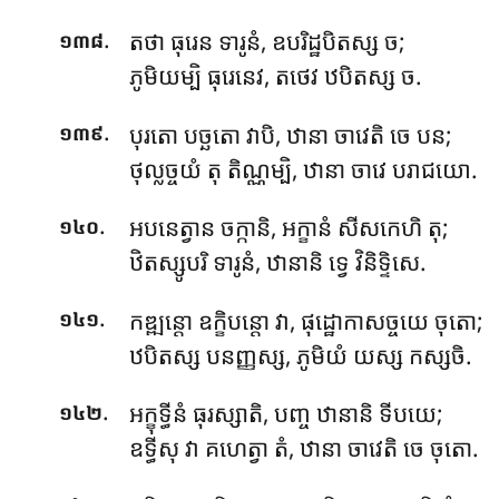
.
តថា ធុរេន ទារូនំ, ឧបរិដ្ឋបិតស្ស ច;
១៣៨
ភូមិយម្បិ ធុរេនេវ, តថេវ ឋបិតស្ស ច.
.
បុរតោ
បច្ឆតោ វាបិ, ឋានា ចាវេតិ ចេ បន;
១៣៩
ថុល្លច្ចយំ តុ តិណ្ណម្បិ, ឋានា ចាវេ បរាជយោ.
.
អបនេត្វាន ចក្កានិ, អក្ខានំ សីសកេហិ តុ;
១៤០
ឋិតស្សូបរិ ទារូនំ, ឋានានិ ទ្វេ វិនិទ្ទិសេ.
.
កឌ្ឍន្តោ ឧក្ខិបន្តោ វា, ផុដ្ឋោកាសច្ចយេ ចុតោ;
១៤១
ឋបិតស្ស បនញ្ញស្ស, ភូមិយំ យស្ស កស្សចិ.
.
អក្ខុទ្ធីនំ ធុរស្សាតិ, បញ្ច ឋានានិ ទីបយេ;
១៤២
ឧទ្ធីសុ វា គហេត្វា តំ, ឋានា ចាវេតិ ចេ ចុតោ.