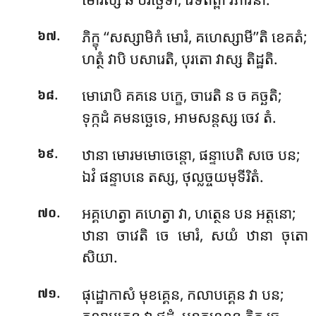
.
ភិក្ខុ ‘‘សស្សាមិកំ មោរំ, គហេស្សាមី’’តិ ខេគតំ;
៦៧
ហត្ថំ វាបិ បសារេតិ, បុរតោ វាស្ស តិដ្ឋតិ.
.
មោរោបិ គគនេ បក្ខេ, ចារេតិ ន ច គច្ឆតិ;
៦៨
ទុក្កដំ គមនច្ឆេទេ, អាមសន្តស្ស ចេវ តំ.
.
ឋានា មោរមមោចេន្តោ, ផន្ទាបេតិ សចេ បន;
៦៩
ឯវំ ផន្ទាបនេ តស្ស, ថុល្លច្ចយមុទីរិតំ.
.
អគ្គហេត្វា គហេត្វា វា, ហត្ថេន បន អត្តនោ;
៧០
ឋានា ចាវេតិ ចេ មោរំ, សយំ ឋានា ចុតោ
សិយា.
.
ផុដ្ឋោកាសំ មុខគ្គេន, កលាបគ្គេន វា បន;
៧១
កលាបគ្គេន វា ផុដ្ឋំ, មុខតុណ្ឌេន ភិក្ខុ ចេ.