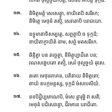
.
និមិត្តមត្តំ សេសេត្វា, ខាយិតេបិ សរីរកេ;
១៣
និមិត្តេ មេថុនំ តស្មិំ, សេវតោបិ បរាជយោ.
.
ឧទ្ធុមាតាទិសម្បត្តេ, សព្ពត្ថាបិ ច ទុក្កដំ;
១៤
ខាយិតាក្ខាយិតំ នាម, សព្ពំ មតសរីរកេ.
.
ឆិន្ទិត្វា បន តច្ឆេត្វា, និមិត្តុប្បាដិតេ បន;
១៥
វណសង្ខេបតោ តស្មិំ, សេវំ ថុល្លច្ចយំ ផុសេ.
.
តតោ
មេថុនរាគេន, បតិតាយ និមិត្តតោ;
១៦
តាយំ ឧបក្កមន្តស្ស, ទុក្កដំ មំសបេសិយំ.
.
នខបិដ្ឋិប្បមាណេបិ, មំសេ ន្ហារុម្ហិ វា សតិ;
១៧
មេថុនំ បដិសេវន្តោ, ជីវមានេ បរាជិតោ.