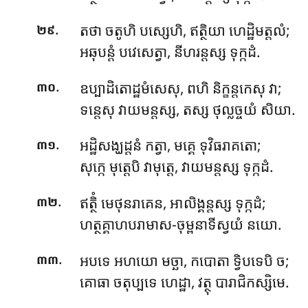
.
តថា
ចតូហិ បស្សេហិ, ឥត្ថិយា ហេដ្ឋិមត្តលំ;
២៩
អឆុបន្តំ បវេសេត្វា, នីហរន្តស្ស ទុក្កដំ.
.
ឧប្បាដិតោដ្ឋមំសេសុ
, ពហិ និក្ខន្តកេសុ វា;
៣០
ទន្តេសុ វាយមន្តស្ស, តស្ស ថុល្លច្ចយំ សិយា.
.
អដ្ឋិសង្ឃដ្ដនំ កត្វា, មគ្គេ ទុវិធរាគតោ;
៣១
សុក្កេ មុត្តេបិ វាមុត្តេ, វាយមន្តស្ស ទុក្កដំ.
.
ឥត្ថិំ មេថុនរាគេន, អាលិង្គន្តស្ស ទុក្កដំ;
៣២
ហត្ថគ្គាហបរាមាស-ចុម្ពនាទីស្វយំ នយោ.
.
អបទេ អហយោ មច្ឆា, កបោតា ទ្វិបទេបិ ច;
៣៣
គោធា ចតុប្បទេ ហេដ្ឋា, វត្ថុ បារាជិកស្សិមេ.