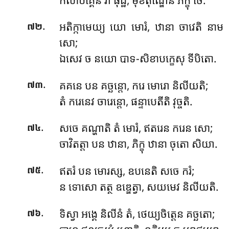
.
អតិក្កាមេយ្យ យោ មោរំ, ឋានា ចាវេតិ នាម
៧២
សោ;
ឯសេវ ច នយោ បាទ-សិខាបក្ខេសុ ទីបិតោ.
.
គគនេ បន គច្ឆន្តោ, ករេ មោរោ និលីយតិ;
៧៣
តំ ករេនេវ ចារេន្តោ, ផន្ទាបេតីតិ វុច្ចតិ.
.
សចេ
គណ្ហាតិ តំ មោរំ, ឥតរេន ករេន សោ;
៧៤
ចាវិតត្តា បន ឋានា, ភិក្ខុ ឋានា ចុតោ សិយា.
.
ឥតរំ បន មោរស្ស, ឧបនេតិ សចេ ករំ;
៧៥
ន ទោសោ តត្ថ ឧឌ្ឌេត្វា, សយមេវ និលីយតិ.
.
ទិស្វា អង្គេ និលីនំ តំ, ថេយ្យចិត្តេន គច្ឆតោ;
៧៦