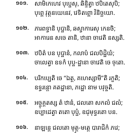
.
សាមិកេហេវ បុប្ផេសុ, ឆិន្ទិត្វា ឋបិតេសុបិ;
១០១
បុព្ពេ វុត្តនយេនេវ, វេទិតព្ពោ វិនិច្ឆយោ.
.
ភារពទ្ធានិ បុប្ផានិ, ឆស្វាការេសុ កេនចិ;
១០២
អាការេន សចេ តានិ, ឋានា ចាវេតិ នស្សតិ.
.
ឋបិតំ បន បុប្ផានំ, កលាបំ ជលបិដ្ឋិយំ;
១០៣
ចាលេត្វា ឧទកំ បុប្ផ-ដ្ឋានា ចាវេតិ ចេ ចុតោ.
.
បរិកប្បេតិ ចេ ‘‘ឯត្ថ, គហេស្សាមី’’តិ រក្ខតិ;
១០៤
ឧទ្ធរន្តោ គតដ្ឋានា, ភដ្ឋោ នាម បវុច្ចតិ.
.
អច្ចុគ្គតស្ស តំ ឋានំ, ជលតោ សកលំ ជលំ;
១០៥
ឧប្បាដេត្វា តតោ បុប្ផំ, ឧជុមុទ្ធរតោ បន.
.
នាឡន្តេ
ជលតោ មុត្ត-មត្តេ បារាជិកំ ភវេ;
១០៦