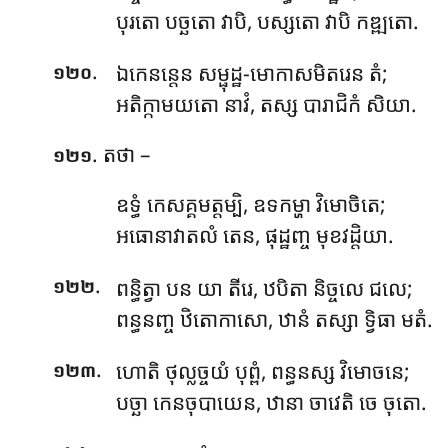
បុរតោ បច្ឆតោ វាបិ, បស្សតោ វាបិ កឌ្ឍតោ.
.
ឯកេនន្តេន សម្ផុដ្ឋ-មោកាសមិតរេន តំ;
១២០
អតិក្កាមយតោ នាវំ, តស្ស បារាជិកំ សិយា.
. តថា –
១២១
ឧទ្ធំ កេសគ្គមត្តម្បិ, ឧទកម្ហា វិមោចិតេ;
អធោនាវាតលំ តេន, ផុដ្ឋញ្ច មុខវដ្ដិយា.
.
ពន្ធិត្វា បន យា តីរេ, ឋបិតា និច្ចលេ ជលេ;
១២២
ពន្ធនញ្ច ឋិតោកាសោ, ឋានំ តស្សា ទ្វិធា មតំ.
.
ហោតិ ថុល្លច្ចយំ បុព្ពំ, ពន្ធនស្ស វិមោចនេ;
១២៣
បច្ឆា កេនចុបាយេន, ឋានា ចាវេតិ ចេ ចុតោ.