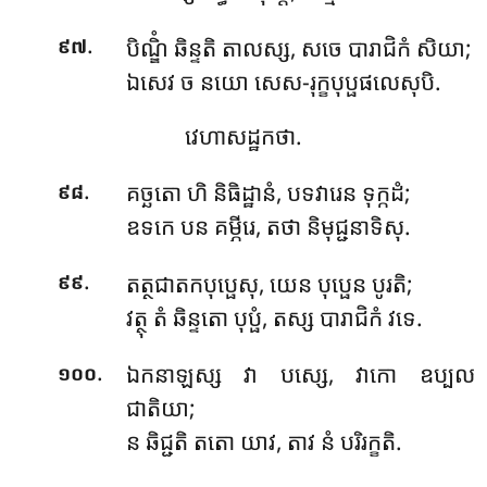
.
បិណ្ឌិំ
ឆិន្ទតិ តាលស្ស, សចេ បារាជិកំ សិយា;
៩៧
ឯសេវ ច នយោ សេស-រុក្ខបុប្ផផលេសុបិ.
វេហាសដ្ឋកថា.
.
គច្ឆតោ ហិ និធិដ្ឋានំ, បទវារេន ទុក្កដំ;
៩៨
ឧទកេ បន គម្ភីរេ, តថា និមុជ្ជនាទិសុ.
.
តត្ថជាតកបុប្ផេសុ, យេន បុប្ផេន បូរតិ;
៩៩
វត្ថុ តំ ឆិន្ទតោ បុប្ផំ, តស្ស បារាជិកំ វទេ.
.
ឯកនាឡស្ស វា បស្សេ, វាកោ ឧប្បល
១០០
ជាតិយា;
ន ឆិជ្ជតិ តតោ យាវ, តាវ នំ បរិរក្ខតិ.