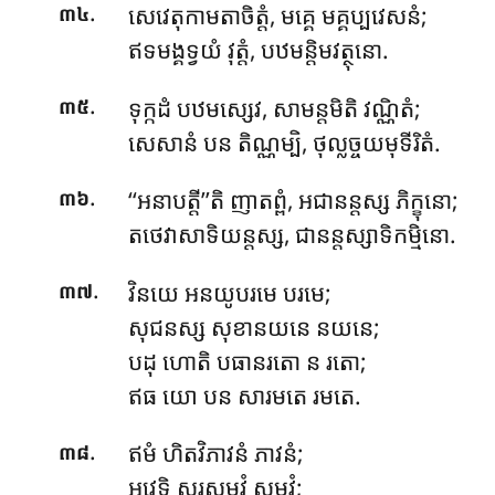
.
សេវេតុកាមតាចិត្តំ, មគ្គេ មគ្គប្បវេសនំ;
៣៤
ឥទមង្គទ្វយំ វុត្តំ, បឋមន្តិមវត្ថុនោ.
.
ទុក្កដំ បឋមស្សេវ, សាមន្តមិតិ វណ្ណិតំ;
៣៥
សេសានំ បន តិណ្ណម្បិ, ថុល្លច្ចយមុទីរិតំ.
.
‘‘អនាបត្តី’’តិ ញាតព្ពំ, អជានន្តស្ស ភិក្ខុនោ;
៣៦
តថេវាសាទិយន្តស្ស, ជានន្តស្សាទិកម្មិនោ.
.
វិនយេ អនយូបរមេ បរមេ;
៣៧
សុជនស្ស សុខានយនេ នយនេ;
បដុ ហោតិ បធានរតោ ន រតោ;
ឥធ យោ បន សារមតេ រមតេ.
.
ឥមំ ហិតវិភាវនំ ភាវនំ;
៣៨
អវេទិ សុរសម្ភវំ សម្ភវំ;