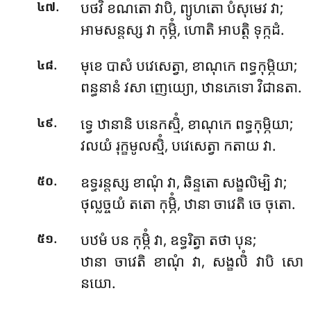
.
បថវិំ ខណតោ វាបិ, ព្យូហតោ បំសុមេវ វា;
៤៧
អាមសន្តស្ស វា កុម្ភិំ, ហោតិ អាបត្តិ ទុក្កដំ.
.
មុខេ បាសំ បវេសេត្វា, ខាណុកេ ពទ្ធកុម្ភិយា;
៤៨
ពន្ធនានំ វសា ញេយ្យោ, ឋានភេទោ វិជានតា.
.
ទ្វេ ឋានានិ បនេកស្មិំ, ខាណុកេ ពទ្ធកុម្ភិយា;
៤៩
វលយំ រុក្ខមូលស្មិំ, បវេសេត្វា កតាយ វា.
.
ឧទ្ធរន្តស្ស ខាណុំ វា, ឆិន្ទតោ សង្ខលិម្បិ វា;
៥០
ថុល្លច្ចយំ តតោ កុម្ភិំ, ឋានា ចាវេតិ ចេ ចុតោ.
.
បឋមំ
បន កុម្ភិំ វា, ឧទ្ធរិត្វា តថា បុន;
៥១
ឋានា ចាវេតិ ខាណុំ វា, សង្ខលិំ វាបិ សោ
នយោ.