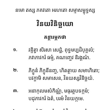
នមោ តស្ស ភគវតោ អរហតោ សម្មាសម្ពុទ្ធស្ស
វិនយវិនិច្ឆយោ
គន្ថារម្ភកថា
.
វន្ទិត្វា
សិរសា សេដ្ឋំ, ពុទ្ធមប្បដិបុគ្គលំ;
១
ភវាភាវករំ ធម្មំ, គណញ្ចេវ និរង្គណំ.
.
ភិក្ខូនំ ភិក្ខុនីនញ្ច, ហិតត្ថាយ សមាហិតោ;
២
បវក្ខាមិ សមាសេន, វិនយស្សវិនិច្ឆយំ.
.
អនាកុលមសំកិណ្ណំ, មធុរត្ថបទក្កមំ;
៣
បដុភាវករំ ឯតំ, បរមំ វិនយក្កមេ.