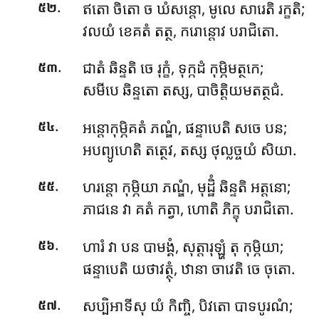
.
ឥតោ ចិតោ ច ឃំសន្តោ, មូលេ សារេតិ រក្ខតិ;
៥២
វលយំ ខេគតំ តត្ថ, ករោន្តោវ បរាជិតោ.
.
ជាតំ ឆិន្ទតិ ចេ រុក្ខំ, ទុក្កដំ កុម្ភិមត្ថកេ;
៥៣
សមីបេ ឆិន្ទតោ តស្ស, បាចិត្តិយមតត្ថជំ.
.
អន្តោកុម្ភិគតំ
ភណ្ឌំ, ផន្ទាបេតិ សចេ បន;
៥៤
អបព្យូហេតិ តត្ថេវ, តស្ស ថុល្លច្ចយំ សិយា.
.
ហរន្តោ កុម្ភិយា ភណ្ឌំ, មុដ្ឋិំ ឆិន្ទតិ អត្តនោ;
៥៥
ភាជនេ វា គតំ កត្វា, ហោតិ ភិក្ខុ បរាជិតោ.
.
ហារំ វា បន បាមង្គំ, សុត្តារុឡ្ហំ តុ កុម្ភិយា;
៥៦
ផន្ទាបេតិ យថាវត្ថុំ, ឋានា ចាវេតិ ចេ ចុតោ.
.
សប្បិអាទីសុ យំ កិញ្ចិ, បិវតោ បាទបូរណំ;
៥៧