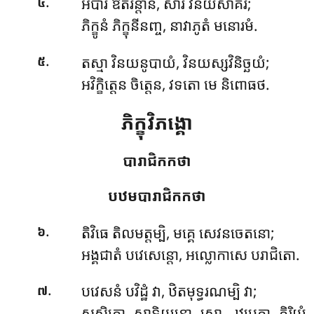
.
អបារំ ឱតរន្តានំ, សារំ វិនយសាគរំ;
៤
ភិក្ខូនំ ភិក្ខុនីនញ្ច, នាវាភូតំ មនោរមំ.
.
តស្មា វិនយនូបាយំ, វិនយស្សវិនិច្ឆយំ;
៥
អវិក្ខិត្តេន ចិត្តេន, វទតោ មេ និពោធថ.
ភិក្ខុវិភង្គោ
បារាជិកកថា
បឋមបារាជិកកថា
.
តិវិធេ
តិលមត្តម្បិ, មគ្គេ សេវនចេតនោ;
៦
អង្គជាតំ បវេសេន្តោ, អល្លោកាសេ បរាជិតោ.
.
បវេសនំ បវិដ្ឋំ វា, ឋិតមុទ្ធរណម្បិ វា;
៧
សសិក្ខោ សាទិយន្តោ សោ, ឋបេត្វា កិរិយំ