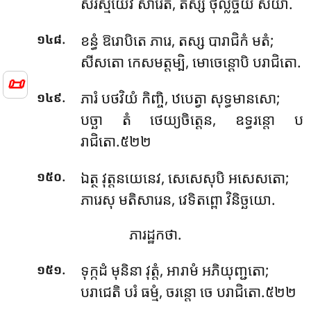
សិរស្មិំយេវ សារេតិ, តស្ស ថុល្លច្ចយំ សិយា.
.
ខន្ធំ ឱរោបិតេ ភារេ, តស្ស បារាជិកំ មតំ;
១៤៨
សីសតោ កេសមត្តម្បិ, មោចេន្តោបិ បរាជិតោ.
📜
.
ភារំ បថវិយំ កិញ្ចិ, ឋបេត្វា សុទ្ធមានសោ;
១៤៩
បច្ឆា តំ ថេយ្យចិត្តេន, ឧទ្ធរន្តោ ប
រាជិតោ.៥២២
.
ឯត្ថ
វុត្តនយេនេវ, សេសេសុបិ អសេសតោ;
១៥០
ភារេសុ មតិសារេន, វេទិតព្ពោ វិនិច្ឆយោ.
ភារដ្ឋកថា.
.
ទុក្កដំ មុនិនា វុត្តំ, អារាមំ អភិយុញ្ជតោ;
១៥១
បរាជេតិ បរំ ធម្មំ, ចរន្តោ ចេ បរាជិតោ.៥២២