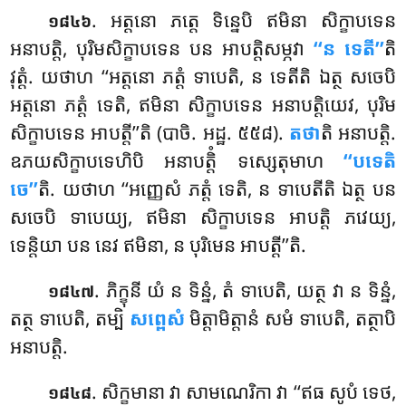
. អត្តនោ ភត្តេ ទិន្នេបិ ឥមិនា សិក្ខាបទេន
១៨៤៦
អនាបត្តិ, បុរិមសិក្ខាបទេន បន អាបត្តិសម្ភវា
‘‘ន ទេតី’’
តិ
វុត្តំ. យថាហ ‘‘អត្តនោ ភត្តំ ទាបេតិ, ន ទេតីតិ ឯត្ថ សចេបិ
អត្តនោ ភត្តំ ទេតិ, ឥមិនា សិក្ខាបទេន អនាបត្តិយេវ, បុរិម
សិក្ខាបទេន អាបត្តី’’តិ (បាចិ. អដ្ឋ. ៥៥៨).
តថា
តិ អនាបត្តិ.
ឧភយសិក្ខាបទេហិបិ អនាបត្តិំ ទស្សេតុមាហ
‘‘បទេតិ
ចេ’’
តិ. យថាហ ‘‘អញ្ញេសំ ភត្តំ ទេតិ, ន ទាបេតីតិ ឯត្ថ បន
សចេបិ ទាបេយ្យ, ឥមិនា សិក្ខាបទេន អាបត្តិ ភវេយ្យ,
ទេន្តិយា បន នេវ ឥមិនា, ន បុរិមេន អាបត្តី’’តិ.
. ភិក្ខុនី យំ ន ទិន្នំ, តំ ទាបេតិ, យត្ថ វា ន ទិន្នំ,
១៨៤៧
តត្ថ ទាបេតិ, តម្បិ
សព្ពេសំ
មិត្តាមិត្តានំ សមំ ទាបេតិ, តត្ថាបិ
អនាបត្តិ.
. សិក្ខមានា វា សាមណេរិកា វា ‘‘ឥធ សូបំ ទេថ,
១៨៤៨