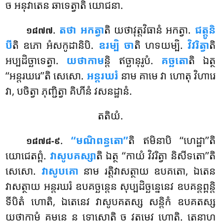
ច អនុវាតេន ឆាទេត្វាតិ យោជនា.
.
តថា អកត្វា
តិ យថាវុត្តវិធានំ អកត្វា.
ជត្តូនិ
១៨៧៧
បី
តិ ឧភោ អំសកូដានិបិ.
ឧរម្បិ ចា
តិ ហទយម្បិ.
វិវរិត្វា
តិ
អប្បដិច្ឆាទេត្វា.
យថាកាម
ន្តិ ឥច្ឆានុរូបំ.
គច្ឆតោ
តិ ឯត្ថ
‘‘អន្តរឃរេ’’តិ សេសោ.
អន្តរឃរំ
នាម គាមេ វា ហោតុ វិហារេ
វា, បចិត្វា ភុញ្ជិត្វា គិហីនំ វសនដ្ឋានំ.
តតិយំ.
.
‘‘មណិពន្ធតោ’’
តិ ឥមិនាបិ ‘‘ហេដ្ឋា’’តិ
១៨៧៨-៩
យោជេតព្ពំ.
វាសូបគស្សា
តិ ឯត្ថ ‘‘កាយំ វិវរិត្វា និសីទតោ’’តិ
សេសោ.
វាសូបគោ
នាម រត្តិវាសត្ថាយ ឧបគតោ, ឯតេន
វាសត្ថាយ អន្តរឃរំ ឧបគច្ឆន្តេន សុប្បដិច្ឆន្នេនេវ ឧបគន្តព្ពន្តិ
ទីបិតំ ហោតិ, ឯតេនេវ វាសូបគតស្ស សន្តិកំ ឧបគតស្ស
យថាកាមំ គមនេ ន ទោសោតិ ច វុត្តមេវ ហោតិ. តេនាហ