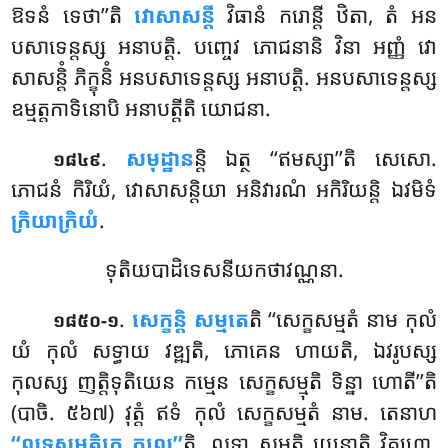
ឱទនំ ទេថា’’តិ
វោសាសន្តី
វិធានំ ករោន្តី ឋិតា, តំ អន
បសាទេន្តស្ស អនាបត្តិ. បញ្ចេវ ភោជនានិ វិនា អញ្ញំ វោ
សាសន្តិំ ភិក្ខុនិំ អនបសាទេន្តស្ស អនាបត្តិ. អនបសាទេន្តស្ស
ឧម្មត្តកាទិនោបិ អនាបត្តីតិ យោជនា.
.
សមុដ្ឋាន
ន្តិ
ឯត្ថ ‘‘ឥមស្សា’’តិ សេសោ.
១៨៤៩
ភោជនំ កិរិយំ, វោសាសន្តិយា អនិវារណំ អកិរិយន្តិ ឯវមិទំ
ក្រិយាក្រិយំ
.
ទុតិយបាដិទេសនីយកថាវណ្ណនា.
.
សេក្ខន្តិ សម្មតេ
តិ ‘‘សេក្ខសម្មតំ នាម កុលំ
១៨៥០-១
យំ កុលំ សទ្ធាយ វឌ្ឍតិ, ភោគេន ហាយតិ, ឯវរូបស្ស
កុលស្ស ញត្តិទុតិយេន កម្មេន សេក្ខសម្មុតិ ទិន្នា ហោតី’’តិ
(បាចិ. ៥៦៧) វុត្តំ ឥទំ កុលំ សេក្ខសម្មតំ នាម. តេនាហ
‘‘លទ្ធសម្មុតិកេ កុលេ’’
តិ. លទ្ធា សម្មុតិ យេនាតិ វិគ្គហោ.