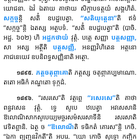
យោជនា. ឯវំ ឯតាយ គាថាយ សិក្ខាបទត្តយំ សង្គហិតំ.
សក្កច្ច
ន្តិ សតិំ ឧបដ្ឋបេត្វា.
‘‘សតិយុត្តេនា’’
តិ ឥទំ
‘‘សក្កច្ច’’ន្តិ ឯតស្ស អត្ថបទំ. ‘‘សតិំ ឧបដ្ឋបេត្វា’’តិ (បាចិ.
អដ្ឋ. ៦០២) ហិ
អដ្ឋកថាយំ
វុត្តំ. បត្តេ សញ្ញា
បត្តសញ្ញា,
សា អស្ស អត្ថីតិ
បត្តសញ្ញី,
អនញ្ញវិហិតេន អត្តនោ
ភាជនេយេវ ឧបនិពទ្ធសញ្ញិនាតិ អត្ថោ.
.
ភត្តចតុព្ភាគោ
តិ ភត្តស្ស ចតុព្ភាគប្បមាណោ.
១៨៩៥
តតោ អធិកំ គណ្ហតោ ទុក្កដំ.
. ‘‘រសរសេ’’តិ វត្តព្ពេ
‘‘រសេរសេ’’
តិ គាថា
១៨៩៦
ពន្ធវសេន វុត្តំ. ទ្វេ សូបេ ឋបេត្វា អវសេសានិ
ឱលោណិសាកសូបេយ្យមច្ឆរសមំសរសាទីនិ រសរសាតិ
វេទិតព្ពានិ. ឯត្ថ ច
‘‘ឱលោណី
តិ ទធិកតំ គោរស’’ន្តិ កេចិ.
‘‘ឯកា ព្យញ្ជនវិកតី’’តិ អបរេ. ‘‘យោ កោចិ សុទ្ធោ កញ្ជិក