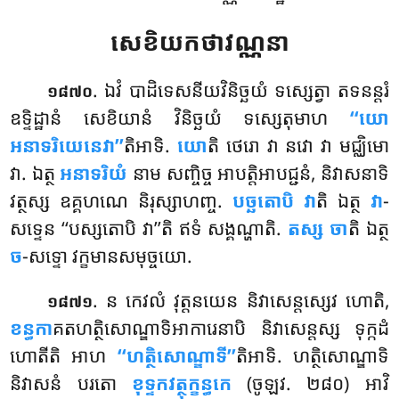
សេខិយកថាវណ្ណនា
. ឯវំ បាដិទេសនីយវិនិច្ឆយំ ទស្សេត្វា តទនន្តរំ
១៨៧០
ឧទ្ទិដ្ឋានំ សេខិយានំ វិនិច្ឆយំ ទស្សេតុមាហ
‘‘យោ
អនាទរិយេនេវា’’
តិអាទិ.
យោ
តិ ថេរោ វា នវោ វា មជ្ឈិមោ
វា. ឯត្ថ
អនាទរិយំ
នាម សញ្ចិច្ច អាបត្តិអាបជ្ជនំ, និវាសនាទិ
វត្ថស្ស ឧគ្គហណេ និរុស្សាហញ្ច.
បច្ឆតោបិ វា
តិ ឯត្ថ
វា
-
សទ្ទេន ‘‘បស្សតោបិ វា’’តិ ឥទំ សង្គណ្ហាតិ.
តស្ស ចា
តិ ឯត្ថ
ច
-សទ្ទោ វក្ខមានសមុច្ចយោ.
. ន កេវលំ វុត្តនយេន និវាសេន្តស្សេវ ហោតិ,
១៨៧១
ខន្ធកា
គតហត្ថិសោណ្ឌាទិអាការេនាបិ និវាសេន្តស្ស ទុក្កដំ
ហោតីតិ អាហ
‘‘ហត្ថិសោណ្ឌាទី’’
តិអាទិ. ហត្ថិសោណ្ឌាទិ
និវាសនំ បរតោ
ខុទ្ទកវត្ថុក្ខន្ធកេ
(ចូឡវ. ២៨០) អាវិ