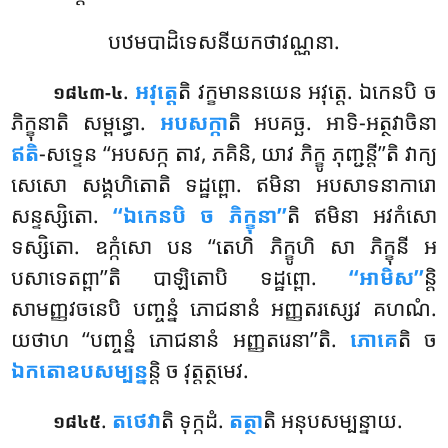
បឋមបាដិទេសនីយកថាវណ្ណនា.
.
អវុត្តេ
តិ វក្ខមាននយេន អវុត្តេ. ឯកេនបិ ច
១៨៤៣-៤
ភិក្ខុនាតិ សម្ពន្ធោ.
អបសក្កា
តិ អបគច្ឆ. អាទិ-អត្ថវាចិនា
ឥតិ
-សទ្ទេន ‘‘អបសក្ក តាវ, ភគិនិ, យាវ ភិក្ខូ ភុញ្ជន្តី’’តិ វាក្យ
សេសោ សង្គហិតោតិ ទដ្ឋព្ពោ. ឥមិនា អបសាទនាការោ
សន្ទស្សិតោ.
‘‘ឯកេនបិ ច ភិក្ខុនា’’
តិ ឥមិនា អវកំសោ
ទស្សិតោ. ឧក្កំសោ បន ‘‘តេហិ ភិក្ខូហិ សា ភិក្ខុនី អ
បសាទេតព្ពា’’តិ បាឡិតោបិ ទដ្ឋព្ពោ.
‘‘អាមិស’’
ន្តិ
សាមញ្ញវចនេបិ បញ្ចន្នំ ភោជនានំ អញ្ញតរស្សេវ គហណំ.
យថាហ ‘‘បញ្ចន្នំ ភោជនានំ អញ្ញតរេនា’’តិ.
ភោគេ
តិ ច
ឯកតោឧបសម្បន្ន
ន្តិ ច វុត្តត្ថមេវ.
.
តថេវា
តិ
ទុក្កដំ.
តត្ថា
តិ អនុបសម្បន្នាយ.
១៨៤៥