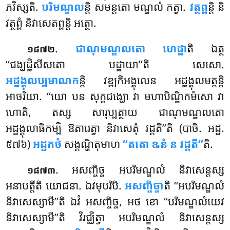
ភវិស្សតិ.
បរិមណ្ឌល
ន្តិ សមន្តតោ មណ្ឌលំ កត្វា.
វត្ថព្ព
ន្តិ និ
វត្ថព្ពំ និវាសេតព្ពន្តិ អត្ថោ.
.
ជាណុមណ្ឌលតោ
ហេដ្ឋា
តិ ឯត្ថ
១៨៧២
‘‘ជង្ឃដ្ឋិសីសតោ បដ្ឋាយា’’តិ សេសោ.
អដ្ឋង្គុលប្បមាណក
ន្តិ វឌ្ឍកិអង្គុលេន អដ្ឋង្គុលមត្តន្តិ
អាចរិយា. ‘‘យោ បន សុក្ខជង្ឃោ វា មហាបិណ្ឌិកមំសោ វា
ហោតិ, តស្ស សារុប្បត្ថាយ ជាណុមណ្ឌលតោ
អដ្ឋង្គុលាធិកម្បិ ឱតារេត្វា និវាសេតុំ វដ្ដតី’’តិ (បាចិ. អដ្ឋ.
៥៧៦)
អដ្ឋកថំ
សង្គណ្ហិតុមាហ
‘‘តតោ ឩនំ ន វដ្ដតី’’
តិ.
. អសញ្ចិច្ច អបរិមណ្ឌលំ និវាសេន្តស្ស
១៨៧៣
អនាបត្តីតិ យោជនា. ឯវមុបរិបិ.
អសញ្ចិច្ចា
តិ ‘‘អបរិមណ្ឌលំ
និវាសេស្សាមី’’តិ ឯវំ អសញ្ចិច្ច, អថ ខោ ‘‘បរិមណ្ឌលំយេវ
និវាសេស្សាមី’’តិ វិរជ្ឈិត្វា អបរិមណ្ឌលំ និវាសេន្តស្ស