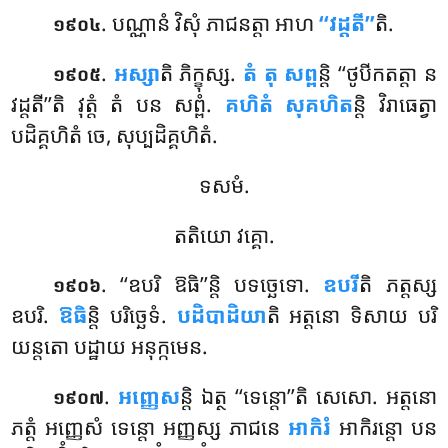
. បណ្ណានំ វិសុំ ភាជនត្តា អាហ
‘‘វដ្ដតី’’
តិ.
១៩០៤
.
អស្សា
តិ
ភិក្ខុស្ស.
តំ តុ សព្ព
ន្តិ ‘‘ថូបីកតត្តា ន
១៩០៥
វដ្ដតី’’តិ វុត្តំ តំ បន សព្ពំ.
គហិតំ សុគហិត
ន្តិ វិរាធេត្វា
បដិគ្គហិតំ ចេ, សុប្បដិគ្គហិតំ.
ទសមំ.
តតិយោ វគ្គោ.
. ‘‘ឧបរិ ឱធិ’’ន្តិ បទច្ឆេទោ.
ឧបរី
តិ ភត្តស្ស
១៩០៦
ឧបរិ.
ឱធិ
ន្តិ បរិច្ឆេទំ.
បដិបាដិយា
តិ អត្តនោ ទិសាយ បរិ
យន្តតោ បដ្ឋាយ អនុក្កមេន.
.
អញ្ញេស
ន្តិ ឯត្ថ ‘‘ទេន្តោ’’តិ សេសោ. អត្តនោ
១៩០៧
ភត្តំ អញ្ញេសំ ទេន្តោ អញ្ញស្ស ភាជនេ
អាកិរំ
អាកិរន្តោ បន