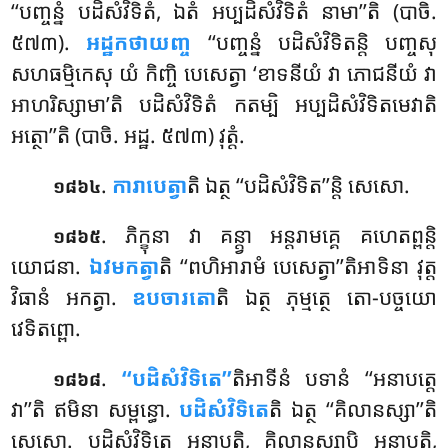
‘‘បញ្ចន្នំ បដិសំវិទិតំ, ឯតំ អប្បដិសំវិទិតំ នាមា’’តិ (បាចិ.
៥៧៣).
អដ្ឋកថាយញ្ច
‘‘បញ្ចន្នំ បដិសំវិទិតន្តិ បញ្ចសុ
សហធម្មិកេសុ យំ កិញ្ចិ បេសេត្វា ‘ខាទនីយំ វា ភោជនីយំ វា
អាហរិស្សាមា’តិ បដិសំវិទិតំ កតម្បិ អប្បដិសំវិទិតមេវាតិ
អត្ថោ’’តិ (បាចិ. អដ្ឋ. ៥៧៣) វុត្តំ.
.
ការាបេត្វា
តិ ឯត្ថ ‘‘បដិសំវិទិត’’ន្តិ សេសោ.
១៨៦៤
. ភិក្ខុនា វា គន្ត្វា អន្តរាមគ្គេ គហេតព្ពន្តិ
១៨៦៥
យោជនា.
ឯវមកត្វា
តិ ‘‘ពហិអារាមំ បេសេត្វា’’តិអាទិនា វុត្ត
វិធានំ អកត្វា.
ឧបចារតោ
តិ ឯត្ថ ភុម្មត្ថេ តោ-បច្ចយោ
វេទិតព្ពោ.
.
‘‘បដិសំវិទិតេ’’
តិអាទីនំ
បទានំ ‘‘អនាបត្តេ
១៨៦៨
វា’’តិ ឥមិនា សម្ពន្ធោ.
បដិសំវិទិតេ
តិ ឯត្ថ ‘‘គិលានស្សា’’តិ
សេសោ. បដិសំវិទិតេ អនាបត្តិ, គិលានស្សាបិ អនាបត្តិ,