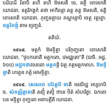
បដិបាដិំ វិនាបិ តហិំ តហិំ ឱមសតិ ចេ, នត្ថិ ទោសោតិ
យោជនា. ឧត្តរិភង្គកំ តថា អាកិរន្តោ តត្ថ តត្ថ ឱមសតិ, នត្ថិ
ទោសោតិ យោជនា
. ភុញ្ជនត្ថាយ គណ្ហន្តោបិ ចេត្ថ វត្តព្ពោ.
ឧត្តរិភង្គំ
នាម ព្យញ្ជនំ.
តតិយំ.
. មត្ថកំ ឱមទ្ទិត្វា បរិភុញ្ជតោ ទោសោតិ
១៩០៨
យោជនា. ‘‘ថូបកតោតិ មត្ថកតោ, វេមជ្ឈតោ’’តិ (បាចិ. អដ្ឋ.
៦១០)
អដ្ឋកថា
វចនតោ
មត្ថក
ន្តិ ឯត្ថ ភត្តមត្ថកមាហ.
ឱមទ្ទិ
ត្វា
តិ ហត្ថេន ភត្តំ អវមទ្ទិត្វា.
.
សេសកេ បរិត្តេបិ ចា
តិ អវសិដ្ឋេ អប្បកេបិ
១៩០៩
ច.
សំកឌ្ឍិត្វានា
តិ តស្មិំ តស្មិំ ឋានេ ឋិតំ សំហរិត្វា. ឯកតោ
បន មទ្ទិត្វា ភុញ្ជតោ អនាបត្តីតិ យោជនា.