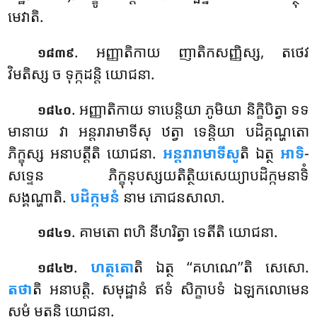
មេវាតិ.
. អញ្ញាតិកាយ ញាតិកសញ្ញិស្ស, តថេវ
១៨៣៩
វិមតិស្ស ច ទុក្កដន្តិ យោជនា.
. អញ្ញាតិកាយ ទាបេន្តិយា ភូមិយា និក្ខិបិត្វា ទទ
១៨៤០
មានាយ វា អន្តរារាមាទីសុ ឋត្វា ទេន្តិយា បដិគ្គណ្ហតោ
ភិក្ខុស្ស អនាបត្តីតិ យោជនា.
អន្តរារាមាទីសូ
តិ ឯត្ថ
អាទិ
-
សទ្ទេន ភិក្ខុនុបស្សយតិត្ថិយសេយ្យាបដិក្កមនាទិំ
សង្គណ្ហាតិ.
បដិក្កមនំ
នាម ភោជនសាលា.
. គាមតោ ពហិ នីហរិត្វា ទេតីតិ យោជនា.
១៨៤១
.
ហត្ថតោ
តិ ឯត្ថ ‘‘គហណេ’’តិ សេសោ.
១៨៤២
តថា
តិ អនាបត្តិ. សមុដ្ឋានំ ឥទំ សិក្ខាបទំ ឯឡកលោមេន
សមំ មតន្តិ យោជនា.