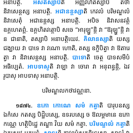
អនាបត្តិ.
អសតិស្សាបី
តិ អញ្ញវិហិតស្សាបិ តថា
និវាសេន្តស្ស អនាបត្តិ.
អជានន្តស្សា
តិ កេវលំ បរិមណ្ឌលំ
និវាសេតុំ អជានន្តស្ស អនាបត្តិ. អបិច និវាសនវត្តំ
ឧគ្គហេតព្ពំ. ឧគ្គហិតវត្តោបិ សចេ ‘‘អារុឡ្ហ’’ន្តិ វា ‘‘ឱរុឡ្ហ’’ន្តិ វា
ន ជានាតិ, តស្សាបិ អនាបត្តិយេវ.
គិលានស្សា
តិ យស្ស
ជង្ឃាយ វា បាទេ វា វណោ ហោតិ, តស្ស ឧក្ខិបិត្វា វា ឱតារេ
ត្វា វា និវាសេន្តស្ស អនាបត្តិ.
បាទោ
តិ ចេត្ថ បាទសមីបំ
អធិប្បេតំ.
អាបទាសូ
តិ វាឡា វា ចោរា វា អនុពន្ធន្តិ, ឯវ
រូបាសុ អាបទាសុ អនាបត្តិ.
បរិមណ្ឌលកថាវណ្ណនា.
.
ឧភោ កោណេ សមំ កត្វា
តិ បារុបនស្ស
១៨៧៤
ឯកំសេ កតស្ស បិដ្ឋិបស្សេ, ឧទរបស្សេ ច ឱលម្ពមានេ ឧភោ
កណ្ណេ ហត្ថិបិដ្ឋេ គណ្ឌា វិយ សមំ កត្វា.
បរិមណ្ឌលំ កត្វា
តិ
ឯតស្សេវ អត្ថបទំ.
សាទរ
ន្តិ ភាវនបុំសកនិទ្ទេសោ. សាទរំ វា