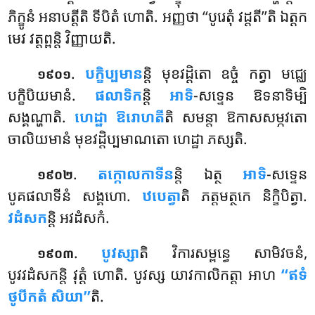
ភិក្ខូនំ អនាបត្តីតិ ទីបិតំ ហោតិ. អញ្ញថា ‘‘បូរេតុំ វដ្ដតី’’តិ ឯត្តក
មេវ វត្តព្ពន្តិ វិញ្ញាយតិ.
.
បក្ខិប្បមាន
ន្តិ មុខវដ្ដិតោ ឧច្ចំ កត្វា មជ្ឈេ
១៩០១
បក្ខិបិយមានំ.
ផលាទិក
ន្តិ
អាទិ
-សទ្ទេន ឱទនាទិម្បិ
សង្គណ្ហាតិ.
ហេដ្ឋា
ឱរោហតី
តិ សមន្តា ឱកាសសម្ភវតោ
ចាលិយមានំ មុខវដ្ដិប្បមាណតោ ហេដ្ឋា ភស្សតិ.
.
តក្កោលកាទីន
ន្តិ ឯត្ថ
អាទិ
-សទ្ទេន
១៩០២
បូគផលាទីនំ សង្គហោ.
ឋបេត្វា
តិ ភត្តមត្ថកេ និក្ខិបិត្វា.
វដំសក
ន្តិ អវដំសកំ.
.
បូវស្សា
តិ វិការសម្ពន្ធេ សាមិវចនំ,
១៩០៣
បូវវដំសកន្តិ វុត្តំ ហោតិ. បូវស្ស យាវកាលិកត្តា អាហ
‘‘ឥទំ
ថូបីកតំ សិយា’’
តិ.