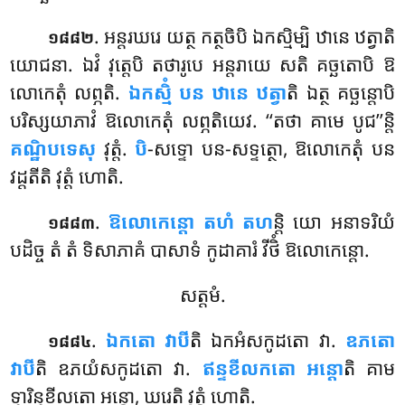
. អន្តរឃរេ យត្ថ កត្ថចិបិ ឯកស្មិម្បិ ឋានេ ឋត្វាតិ
១៨៨២
យោជនា. ឯវំ វុត្តេបិ តថារូបេ អន្តរាយេ សតិ គច្ឆតោបិ ឱ
លោកេតុំ លព្ភតិ.
ឯកស្មិំ បន ឋានេ ឋត្វា
តិ ឯត្ថ គច្ឆន្តោបិ
បរិស្សយាភាវំ ឱលោកេតុំ លព្ភតិយេវ. ‘‘តថា គាមេ បូជ’’ន្តិ
គណ្ឋិបទេសុ
វុត្តំ.
បិ
-សទ្ទោ បន-សទ្ទត្ថោ, ឱលោកេតុំ បន
វដ្ដតីតិ វុត្តំ ហោតិ.
.
ឱលោកេន្តោ តហំ តហ
ន្តិ យោ អនាទរិយំ
១៨៨៣
បដិច្ច តំ តំ ទិសាភាគំ បាសាទំ កូដាគារំ វីថិំ ឱលោកេន្តោ.
សត្តមំ.
.
ឯកតោ
វាបី
តិ ឯកអំសកូដតោ វា.
ឧភតោ
១៨៨៤
វាបី
តិ ឧភយំសកូដតោ វា.
ឥន្ទខីលកតោ អន្តោ
តិ គាម
ទ្វារិន្ទខីលតោ អន្តោ, ឃរេតិ វុត្តំ ហោតិ.