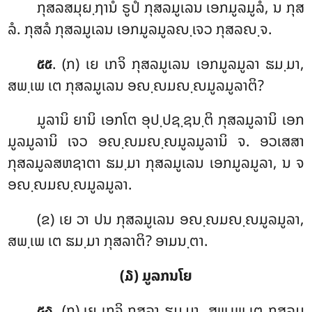
ກຸສລສມຸຏ຺ຐານໍ ຣູປໍ ກຸສລມູເລນ ເອກມູລມູລໍ, ນ ກຸສ
ລໍ. ກຸສລໍ ກຸສລມູເລນ ເອກມູລມູລຎ຺ເຈວ ກຸສລຎ຺ຈ.
. (ກ) ເຍ ເກຈິ ກຸສລມູເລນ ເອກມູລມູລາ ຘມ຺ມາ,
໕໕
ສພ຺ເພ ເຕ ກຸສລມູເລນ ອຎ຺ຎມຎ຺ຎມູລມູລາຕິ?
ມູລານິ ຍານິ ເອກໂຕ ອຸປ຺ປຊ຺ຊນ຺ຕິ ກຸສລມູລານິ ເອກ
ມູລມູລານິ ເຈວ ອຎ຺ຎມຎ຺ຎມູລມູລານິ ຈ. ອວເສສາ
ກຸສລມູລສຫຊາຕາ ຘມ຺ມາ ກຸສລມູເລນ ເອກມູລມູລາ, ນ ຈ
ອຎ຺ຎມຎ຺ຎມູລມູລາ.
(ຂ) ເຍ ວາ ປນ ກຸສລມູເລນ ອຎ຺ຎມຎ຺ຎມູລມູລາ,
ສພ຺ເພ ເຕ ຘມ຺ມາ ກຸສລາຕິ? ອາມນ຺ຕາ.
(໓) ມູລກນໂຍ
. (ກ) ເຍ
ເກຈິ ກຸສລາ ຘມ຺ມາ, ສພ຺ເພ ເຕ ກຸສລມູ
໕໖