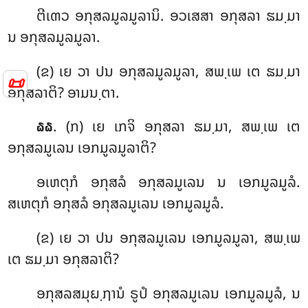
ຕີເຓວ ອກຸສລມູລມູລານິ. ອວເສສາ ອກຸສລາ ຘມ຺ມາ
ນ ອກຸສລມູລມູລາ.
(ຂ) ເຍ ວາ ປນ ອກຸສລມູລມູລາ, ສພ຺ເພ ເຕ ຘມ຺ມາ
📜
ອກຸສລາຕິ? ອາມນ຺ຕາ.
. (ກ) ເຍ ເກຈິ ອກຸສລາ ຘມ຺ມາ, ສພ຺ເພ ເຕ
໖໖
ອກຸສລມູເລນ ເອກມູລມູລາຕິ?
ອເຫຕຸກໍ ອກຸສລໍ ອກຸສລມູເລນ ນ ເອກມູລມູລໍ.
ສເຫຕຸກໍ ອກຸສລໍ ອກຸສລມູເລນ ເອກມູລມູລໍ.
(ຂ) ເຍ ວາ ປນ ອກຸສລມູເລນ ເອກມູລມູລາ, ສພ຺ເພ
ເຕ ຘມ຺ມາ ອກຸສລາຕິ?
ອກຸສລສມຸຏ຺ຐານໍ ຣູປໍ ອກຸສລມູເລນ ເອກມູລມູລໍ, ນ