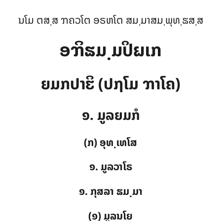
ນໂມ ຕສ຺ສ ຠຄວໂຕ ອຣຫໂຕ ສມ຺ມາສມ຺ພຸທ຺ຘສ຺ສ
ອຠິຘມ຺ມປິຏເກ
ຍມກປາຬິ (ປຐໂມ ຠາໂຄ)
໑. ມູລຍມກໍ
(ກ) ອຸທ຺ເທໂສ
໑. ມູລວາໂຣ
໑. ກຸສລາ ຘມ຺ມາ
(໑) ມູລນໂຍ