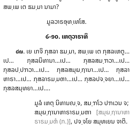
ສພ຺ເພ ເຕ ຘມ຺ມາ ນາມາ?
ມູລວາຣອຸທ຺ເທໂສ.
໒-໑໐. ເຫຕຸວາຣາທິ
. ເຍ
ເກຈິ ກຸສລາ ຘມ຺ມາ, ສພ຺ເພ ເຕ ກຸສລເຫຕູ…
໔໙
ເປ… ກຸສລນິທານາ…ເປ… ກຸສລສມ຺ຠວາ…ເປ…
ກຸສລປ຺ປຠວາ…ເປ… ກຸສລສມຸຏ຺ຐານາ…ເປ… ກຸສລາ
ຫາຣາ…ເປ… ກຸສລາຣມ຺ມຓາ…ເປ… ກຸສລປຈ຺ຈຍາ…ເປ…
ກຸສລສມຸທຍາ…ເປ….
ມູລໍ ເຫຕຸ ນິທານຎ຺ຈ, ສມ຺ຠໂວ ປຠເວນ ຈ;
ສມຸຏ຺ຐານາຫາຣາຣມ຺ມຓາ
[ສມຸຏ຺ຐານາຫາ
ຣາຣມ຺ມຓໍ (ກ.)]
, ປຈ຺ຈໂຍ ສມຸທເຍນ ຈາຕິ.