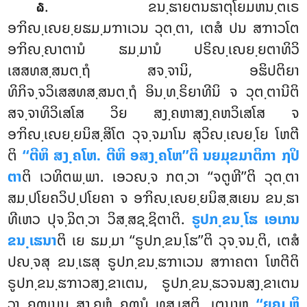
. ຂນ຺ຘາຍຕນຘາຕຸໂຍມຫນ຺ຕເຣ
໖
ອຠິຎ຺ເຎຍ຺ຍຘມ຺ມຠາເວນ ວຸຕ຺ຕາ, ເຕສໍ ປນ ສຠາວໂຕ
ອຠິຎ຺ຎາຕານໍ ຘມ຺ມານໍ ປຣິຎ຺ເຎຍ຺ຍຕາທິວິ
ເສສທສ຺ສນຕ຺ຖໍ ສຈ຺ຈານິ, ອຘິປຕິຍາ
ທິກິຈ຺ຈວິເສສທສ຺ສນຕ຺ຖໍ ອິນ຺ທ຺ຣິຍາທີນິ ຈ ວຸຕ຺ຕານີຕິ
ສຈ຺ຈາທິວິເສໂສ ວິຍ ສງ຺ຄຫາສງ຺ຄຫວິເສໂສ ຈ
ອຠິຎ຺ເຎຍ຺ຍນິສ຺ສິໂຕ ວຸຈ຺ຈມາໂນ ສຸວິຎ຺ເຎຍ຺ໂຍ ໂຫຕີ
ຕິ
‘‘ຕີຫິ ສງ຺ຄໂຫ. ຕີຫິ ອສງ຺ຄໂຫ’’ຕິ ນຍມຸຂມາຕິກາ ຐປິ
ຕາ
ຕິ ເວທິຕພ຺ພາ. ເອວຎ຺ຈ ກຕ຺ວາ ‘‘ຈຕູຫີ’’ຕິ ວຸຕ຺ຕາ
ສມ຺ປໂຍຄວິປ຺ປໂຍຄາ ຈ ອຠິຎ຺ເຎຍ຺ຍນິສ຺ສເຍນ ຂນ຺ຘາ
ທີເຫວ ປຸຈ຺ຉິຕ຺ວາ ວິສ຺ສຊ຺ຊິຕາຕິ.
ຣູປກ຺ຂນ຺ໂຘ ເອເກນ
ຂນ຺ເຘນາ
ຕິ ເຍ ຘມ຺ມາ ‘‘ຣູປກ຺ຂນ຺ໂຘ’’ຕິ ວຸຈ຺ຈນ຺ຕິ, ເຕສໍ
ປຎ຺ຈສຸ ຂນ຺ເຘສຸ ຣູປກ຺ຂນ຺ຘຠາເວນ ສຠາຄຕາ ໂຫຕີຕິ
ຣູປກ຺ຂນ຺ຘຠາວສງ຺ຂາເຕນ, ຣູປກ຺ຂນ຺ຘວຈນສງ຺ຂາເຕນ
ວາ ຄຓເນນ ສງ຺ຄຫໍ ຄຓນໍ ທສ຺ເສຕິ. ເຕນາຫ
‘‘ຍຎ຺ຫິ