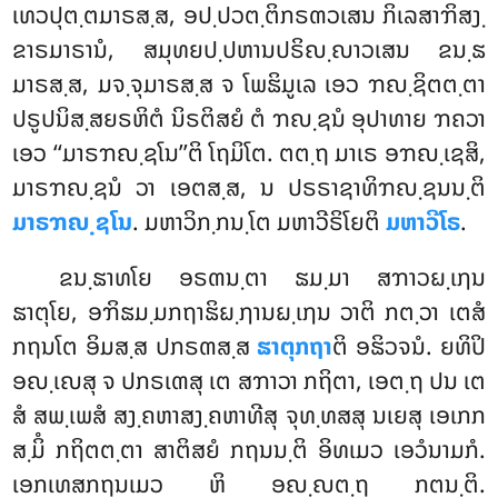
ເທວປຸຕ຺ຕມາຣສ຺ສ, ອປ຺ປວຕ຺ຕິກຣຓວເສນ ກິເລສາຠິສງ຺
ຂາຣມາຣານໍ, ສມຸທຍປ຺ປຫານປຣິຎ຺ຎາວເສນ ຂນ຺ຘ
ມາຣສ຺ສ, ມຈ຺ຈຸມາຣສ຺ສ ຈ ໂພຘິມູເລ ເອວ ຠຎ຺ຊິຕຕ຺ຕາ
ປຣູປນິສ຺ສຍຣຫິຕໍ
ນິຣຕິສຍໍ ຕໍ ຠຎ຺ຊນໍ ອຸປາທາຍ ຠຄວາ
ເອວ ‘‘ມາຣຠຎ຺ຊໂນ’’ຕິ ໂຖມິໂຕ. ຕຕ຺ຖ ມາເຣ ອຠຎ຺ເຊສິ,
ມາຣຠຎ຺ຊນໍ ວາ ເອຕສ຺ສ, ນ ປຣຣາຊາທິຠຎ຺ຊນນ຺ຕິ
ມາຣຠຎ຺ຊໂນ
. ມຫາວິກ຺ກນ຺ໂຕ ມຫາວີຣິໂຍຕິ
ມຫາວີໂຣ
.
ຂນ຺ຘາທໂຍ ອຣຓນ຺ຕາ ຘມ຺ມາ ສຠາວຏ຺ເຐນ
ຘາຕຸໂຍ, ອຠິຘມ຺ມກຖາຘິຏ຺ຐານຏ຺ເຐນ ວາຕິ ກຕ຺ວາ ເຕສໍ
ກຖນໂຕ ອິມສ຺ສ ປກຣຓສ຺ສ
ຘາຕຸກຖາ
ຕິ ອຘິວຈນໍ. ຍທິປິ
ອຎ຺ເຎສຸ ຈ ປກຣເຓສຸ ເຕ ສຠາວາ ກຖິຕາ, ເອຕ຺ຖ ປນ ເຕ
ສໍ ສພ຺ເພສໍ ສງ຺ຄຫາສງ຺ຄຫາທີສຸ ຈຸທ຺ທສສຸ ນເຍສຸ ເອເກກ
ສ຺ມິໍ ກຖິຕຕ຺ຕາ ສາຕິສຍໍ ກຖນນ຺ຕິ ອິທເມວ ເອວໍນາມກໍ.
ເອກເທສກຖນເມວ ຫິ ອຎ຺ຎຕ຺ຖ ກຕນ຺ຕິ.