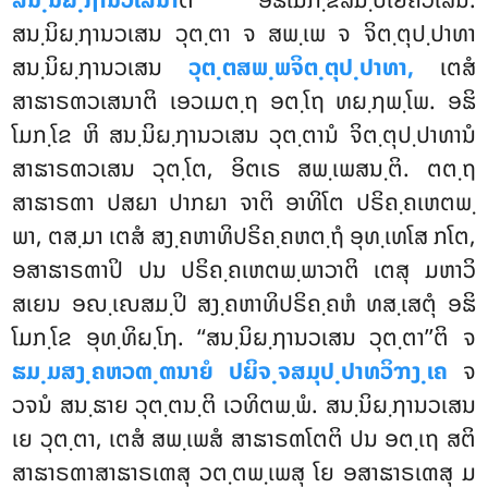
ສນ຺ນິຏ຺ຐານວເສນ ວຸຕ຺ຕາ ຈ ສພ຺ເພ ຈ ຈິຕ຺ຕຸປ຺ປາທາ
ສນ຺ນິຏ຺ຐານວເສນ
ວຸຕ຺ຕສພ຺ພຈິຕ຺ຕຸປ຺ປາທາ,
ເຕສໍ
ສາຘາຣຓວເສນາຕິ ເອວເມຕ຺ຖ ອຕ຺ໂຖ ທຏ຺ຐພ຺ໂພ. ອຘິ
ໂມກ຺ໂຂ ຫິ ສນ຺ນິຏ຺ຐານວເສນ ວຸຕ຺ຕານໍ ຈິຕ຺ຕຸປ຺ປາທານໍ
ສາຘາຣຓວເສນ ວຸຕ຺ໂຕ, ອິຕເຣ ສພ຺ເພສນ຺ຕິ. ຕຕ຺ຖ
ສາຘາຣຓາ ປສຏາ ປາກຏາ ຈາຕິ ອາທິໂຕ ປຣິຄ຺ຄເຫຕພ຺
ພາ, ຕສ຺ມາ ເຕສໍ ສງ຺ຄຫາທິປຣິຄ຺ຄຫຕ຺ຖໍ ອຸທ຺ເທໂສ ກໂຕ,
ອສາຘາຣຓາປິ ປນ ປຣິຄ຺ຄເຫຕພ຺ພາວາຕິ ເຕສຸ ມຫາວິ
ສເຍນ ອຎ຺ເຎສມ຺ປິ ສງ຺ຄຫາທິປຣິຄ຺ຄຫໍ ທສ຺ເສຕຸໍ ອຘິ
ໂມກ຺ໂຂ ອຸທ຺ທິຏ຺ໂຐ. ‘‘ສນ຺ນິຏ຺ຐານວເສນ ວຸຕ຺ຕາ’’ຕິ ຈ
ຘມ຺ມສງ຺ຄຫວຓ຺ຓນາຍໍ ປຏິຈ຺ຈສມຸປ຺ປາທວິຠງ຺ເຄ
ຈ
ວຈນໍ ສນ຺ຘາຍ ວຸຕ຺ຕນ຺ຕິ ເວທິຕພ຺ພໍ. ສນ຺ນິຏ຺ຐານວເສນ
ເຍ ວຸຕ຺ຕາ, ເຕສໍ ສພ຺ເພສໍ ສາຘາຣຓໂຕຕິ ປນ ອຕ຺ເຖ ສຕິ
ສາຘາຣຓາສາຘາຣເຓສຸ ວຕ຺ຕພ຺ເພສຸ ໂຍ ອສາຘາຣເຓສຸ ມ