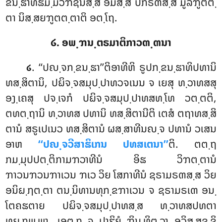
ຂນ຺ຘາທິຘມ຺ມວິຠຊນສ຺ສ ອິມສ຺ສ ປກຣຓສ຺ສ ມູລຠູຕຕ຺
ຕາ ນິສ຺ສຍຠູຕຕ຺ຕາຕິ ອຕ຺ໂຖ.
໒. ອພ຺ຠນ຺ຕຣມາຕິກາວຓ຺ຓນາ
. ‘‘ປຎ຺ຈກ຺ຂນ຺ຘາ’’ຕິອາທີຫິ ຣູປກ຺ຂນ຺ຘາທິປທານິ
໒
ທສ຺ສິຕານິ, ປຏິຈ຺ຈສມຸປ຺ປາທວຈເນນ ຈ ເຍສຸ ທ຺ວາທສສຸ
ອງ຺ເຄສຸ ປຈ຺ເຈກໍ ປຏິຈ຺ຈສມຸປ຺ປາທສທ຺ໂທ ວຕ຺ຕຕິ,
ຕທຕ຺ຖານິ ທ຺ວາທສ ປທານິ ທສ຺ສິຕານີຕິ ເຕສໍ ຕຖາທສ຺ສິ
ຕານໍ ສຣູເປເນວ ທສ຺ສິຕານໍ ຜສ຺ສາທີນຎ຺ຈ ປທານໍ ວເສນ
ອາຫ
‘‘ປຎ຺ຈວີສາຘິເກນ ປທສເຕນາ’’
ຕິ. ຕຕ຺ຖ
ກມ຺ມຸປປຕ຺ຕິກາມຠວາທີນໍ ອິຘ ວິຠຕ຺ຕານໍ
ຠາວນຠວນຠາເວນ ຠເວ ວິຍ ໂສກາທີນໍ ຊຣາມຣຓສ຺ສ ວິຍ
ອນິຏ຺ຐຕ຺ຕາ ຕນ຺ນິທານທຸກ຺ຂຠາເວນ ຈ ຊຣາມຣເຓ ອນ຺
ໂຕຄຘຕາຍ ປຏິຈ຺ຈສມຸປ຺ປາທສ຺ສ ທ຺ວາທສປທຕາ
ທຏ຺ຐພ຺ພາ. ເອຕ຺ຖ ຈ ປາຬິຍໍ ຠິນ຺ທິຕ຺ວາ ອວິສ຺ສຊ຺ຊິ