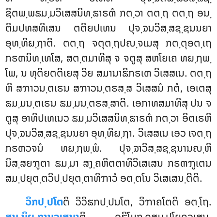
ຊິຕພ຺ພຘມ຺ມວິເສສນິທ຺ຘາຣຓໍ ກຕ຺ວາ ຕຕ຺ຖ ຕຕ຺ຖ ອນ຺
ຕິມປທສທິເສນ ຕຕິຍປເທນ ປຸຈ຺ຉນວິສ຺ສຊ຺ຊນນຍາ
ອຸທ຺ທິຏ຺ຐາຕິ. ຕຕ຺ຖ ຈຕຸຕ຺ຖປຎ຺ຈເມສຸ ກຕ຺ຕຸອຕ຺ເຖ
ກຣຓນິທ຺ເທໂສ, ສຕ຺ຕມາທີສຸ ຈ ຈຕູສຸ ສຫໂຍເຄ ທຏ຺ຐພ຺
ໂພ, ນ ທຸຕິຍຕຕິເຍສຸ ວິຍ ສມານາຘິກຣເຓ ວິເສສເນ. ຕຕ຺ຖ
ຫິ ສຠາວນ຺ຕເຣນ ສຠາວນ຺ຕຣສ຺ສ ວິເສສນໍ ກຕໍ, ເອເຕສຸ
ຘມ຺ມນ຺ຕເຣນ ຘມ຺ມນ຺ຕຣສ຺ສາຕິ. ເອກາທສມາທີສຸ ປນ ຈ
ຕູສຸ ອາທິປເທເນວ ຘມ຺ມວິເສສນິທ຺ຘາຣຓໍ ກຕ຺ວາ ອິຕເຣຫິ
ປຸຈ຺ຉນວິສ຺ສຊ຺ຊນນຍາ ອຸທ຺ທິຏ຺ຐາ. ວິເສສເນ ເອວ ເຈຕ຺ຖ
ກຣຓວຈນໍ ທຏ຺ຐພ຺ພໍ. ປຸຈ຺ຉາວິສ຺ສຊ຺ຊນານຎ຺ຫິ
ນິສ຺ສຍຠູຕາ ຘມ຺ມາ ສງ຺ຄຫິຕຕາທິວິເສເສນ ກຣຓຠູເຕນ
ສມ຺ປຍຸຕ຺ຕວິປ຺ປຍຸຕ຺ຕາທິຠາວໍ ອຕ຺ຕໂນ ວິເສເສນ຺ຕີຕິ.
ວິກປ຺ປໂຕ
ຕິ ວິວິຘກປ຺ປນໂຕ, ວິຠາຄໂຕຕິ ອຕ຺ໂຖ.
ສນ຺ນິຏ຺ຐານວເສນາ
ຕິ ອຘິໂມກ຺ຂສມ຺ປໂຍຄວເສນ.