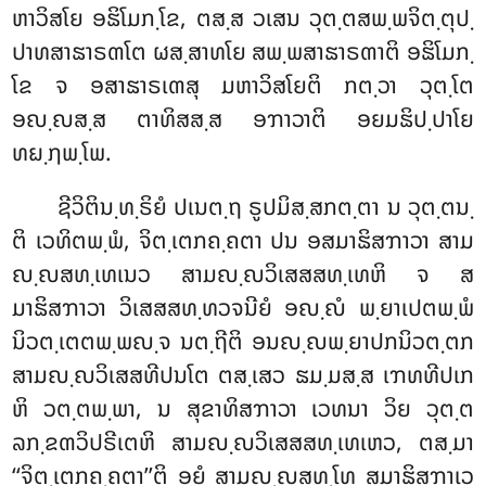
ຫາວິສໂຍ ອຘິໂມກ຺ໂຂ, ຕສ຺ສ ວເສນ ວຸຕ຺ຕສພ຺ພຈິຕ຺ຕຸປ຺
ປາທສາຘາຣຓໂຕ ຜສ຺ສາທໂຍ ສພ຺ພສາຘາຣຓາຕິ ອຘິໂມກ຺
ໂຂ ຈ ອສາຘາຣເຓສຸ ມຫາວິສໂຍຕິ ກຕ຺ວາ ວຸຕ຺ໂຕ
ອຎ຺ຎສ຺ສ ຕາທິສສ຺ສ ອຠາວາຕິ ອຍມຘິປ຺ປາໂຍ
ທຏ຺ຐພ຺ໂພ.
ຊີວິຕິນ຺ທ຺ຣິຍໍ
ປເນຕ຺ຖ ຣູປມິສ຺ສກຕ຺ຕາ ນ ວຸຕ຺ຕນ຺
ຕິ ເວທິຕພ຺ພໍ, ຈິຕ຺ເຕກຄ຺ຄຕາ ປນ ອສມາຘິສຠາວາ ສາມ
ຎ຺ຎສທ຺ເທເນວ ສາມຎ຺ຎວິເສສສທ຺ເທຫິ ຈ ສ
ມາຘິສຠາວາ ວິເສສສທ຺ທວຈນີຍໍ ອຎ຺ຎໍ ພ຺ຍາເປຕພ຺ພໍ
ນິວຕ຺ເຕຕພ຺ພຎ຺ຈ ນຕ຺ຖີຕິ ອນຎ຺ຎພ຺ຍາປກນິວຕ຺ຕກ
ສາມຎ຺ຎວິເສສທີປນໂຕ ຕສ຺ເສວ ຘມ຺ມສ຺ສ ເຠທທີປເກ
ຫິ ວຕ຺ຕພ຺ພາ, ນ ສຸຂາທິສຠາວາ ເວທນາ ວິຍ ວຸຕ຺ຕ
ລກ຺ຂຓວິປຣີເຕຫິ ສາມຎ຺ຎວິເສສສທ຺ເທເຫວ, ຕສ຺ມາ
‘‘ຈິຕ຺ເຕກຄ຺ຄຕາ’’ຕິ ອຍໍ ສາມຎ຺ຎສທ຺ໂທ ສມາຘິສຠາເວ