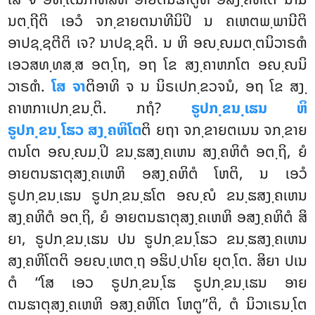
ນຕ຺ຖີຕິ ເອວໍ ຈກ຺ຂາຍຕນາທີນິປິ ນ ຄເຫຕພ຺ພານີຕິ
ອາປຊ຺ຊຕີຕິ ເຈ? ນາປຊ຺ຊຕິ. ນ ຫິ ອຎ຺ຎມຕ຺ຕນິວາຣຓໍ
ເອວສທ຺ທສ຺ສ ອຕ຺ໂຖ, ອຖ ໂຂ ສງ຺ຄາຫກໂຕ ອຎ຺ຎນິ
ວາຣຓໍ.
ໂສ ຈາ
ຕິອາທິ ຈ ນ ນິຣເປກ຺ຂວຈນໍ, ອຖ ໂຂ ສງ຺
ຄາຫກາເປກ຺ຂນ຺ຕິ. ກຖໍ?
ຣູປກ຺ຂນ຺ເຘນ ຫິ
ຣູປກ຺ຂນ຺ໂຘວ ສງ຺ຄຫິໂຕ
ຕິ ຍຖາ ຈກ຺ຂາຍຕເນນ ຈກ຺ຂາຍ
ຕນໂຕ ອຎ຺ຎມ຺ປິ ຂນ຺ຘສງ຺ຄເຫນ ສງ຺ຄຫິຕໍ ອຕ຺ຖິ, ຍໍ
ອາຍຕນຘາຕຸສງ຺ຄເຫຫິ ອສງ຺ຄຫິຕໍ ໂຫຕິ, ນ ເອວໍ
ຣູປກ຺ຂນ຺ເຘນ ຣູປກ຺ຂນ຺ຘໂຕ ອຎ຺ຎໍ ຂນ຺ຘສງ຺ຄເຫນ
ສງ຺ຄຫິຕໍ ອຕ຺ຖິ, ຍໍ ອາຍຕນຘາຕຸສງ຺ຄເຫຫິ ອສງ຺ຄຫິຕໍ ສິ
ຍາ, ຣູປກ຺ຂນ຺ເຘນ ປນ ຣູປກ຺ຂນ຺ໂຘວ ຂນ຺ຘສງ຺ຄເຫນ
ສງ຺ຄຫິໂຕຕິ ອຍຎ຺ເຫຕ຺ຖ ອຘິປ຺ປາໂຍ ຍຸຕ຺ໂຕ. ສິຍາ ປເນ
ຕໍ ‘‘ໂສ ເອວ ຣູປກ຺ຂນ຺ໂຘ ຣູປກ຺ຂນ຺ເຘນ ອາຍ
ຕນຘາຕຸສງ຺ຄເຫຫິ ອສງ຺ຄຫິໂຕ ໂຫຕູ’’ຕິ, ຕໍ ນິວາເຣນ຺ໂຕ