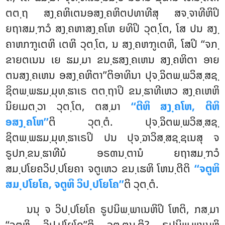
ຕຕ຺ຖ ສງ຺ຄຫິເຕນອສງ຺ຄຫິຕປທາທີສຸ ສຈ຺ຈາທີຫິປິ
ຍຖາສມ຺ຠວໍ ສງ຺ຄຫາສງ຺ຄໂຫ ຍທິປິ ວຸຕ຺ໂຕ, ໂສ ປນ ສງ຺
ຄາຫກຠູເຕຫິ ເຕຫິ ວຸຕ຺ໂຕ, ນ ສງ຺ຄຫຠູເຕຫິ, ໂສປິ ‘‘ຈກ຺
ຂາຍຕເນນ ເຍ ຘມ຺ມາ ຂນ຺ຘສງ຺ຄເຫນ ສງ຺ຄຫິຕາ ອາຍ
ຕນສງ຺ຄເຫນ ອສງ຺ຄຫິຕາ’’ຕິອາທິນາ ປຸຈ຺ຉິຕພ຺ພວິສ຺ສຊ຺
ຊິຕພ຺ພຘມ຺ມຸທ຺ຘາເຣ ຕຕ຺ຖາປິ ຂນ຺ຘາທີເຫວ ສງ຺ຄເຫຫິ
ນິຍເມຕ຺ວາ ວຸຕ຺ໂຕ, ຕສ຺ມາ
‘‘ຕີຫິ ສງ຺ຄໂຫ, ຕີຫິ
ອສງ຺ຄໂຫ’’
ຕິ ວຸຕ຺ຕໍ. ປຸຈ຺ຉິຕພ຺ພວິສ຺ສຊ຺
ຊິຕພ຺ພຘມ຺ມຸທ຺ຘາເຣປິ ປນ ປຸຈ຺ຉາວິສ຺ສຊ຺ຊເນສຸ ຈ
ຣູປກ຺ຂນ຺ຘາທີນໍ ອຣຓນ຺ຕານໍ ຍຖາສມ຺ຠວໍ
ສມ຺ປໂຍຄວິປ຺ປໂຍຄາ ຈຕູເຫວ ຂນ຺ເຘຫິ ໂຫນ຺ຕີຕິ
‘‘ຈຕູຫິ
ສມ຺ປໂຍໂຄ,
ຈຕູຫິ ວິປ຺ປໂຍໂຄ’’
ຕິ ວຸຕ຺ຕໍ.
ນນຸ ຈ ວິປ຺ປໂຍໂຄ ຣູປນິພ຺ພາເນຫິປິ ໂຫຕິ, ກສ຺ມາ
‘‘ຈຕູຫິ ວິປ຺ປໂຍໂຄ’’ຕິ ວຸຕ຺ຕນ຺ຕິ? ຣູປນິພ຺ພາເນຫິ