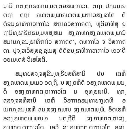
ນານິ ກຕ຺ຕຸກຣຓກມ຺ມຕ຺ຕຍສພ຺ຠາວາ
. ຕຖາ ປຐມນເຍ
ຕຖາ ຕຖາ ຄເຓຕພ຺ພາຄເຓຕພ຺ພຠາວສງ຺ຂາໂຕ ຕໍ
ຕໍຂນ຺ຘາທິຠາວາຠາໂວ ສຠາຄວິສຠາຄຕາ
, ທຸຕິຍາທີສຸ ຍ
ຖານິທ຺ຘາຣິຕຘມ຺ມທສ຺ສເນ ສງ຺ຄາຫກສງ຺ຄເຫຕພ຺ພານໍ
ສມານກ຺ຂນ຺ຘາທິຠາໂວ ສຠາຄຕາ, ຕທຠາໂວ ຈ ວິສຠາຄ
ຕາ. ປຸຈ຺ຉາວິສ຺ສຊ຺ຊເນສຸ ຕໍຕໍຂນ຺ຘາທິຠາວາຠາໂວ ເອວາຕິ
ອຍເມເຕສໍ ວິເສໂສຕິ.
ສມຸທຍສຈ຺ຈສຸຂິນ຺ທ຺ຣິຍສທິສານິ ປນ ເຕຫິ
ສງ຺ຄເຫຕພ຺ພເມວ ອຕ຺ຖິ, ນ ສງ຺ຄຫິຕໍ ອສງ຺ຄເຫຕພ຺ພນ຺
ຕິ ອສງ຺ຄາຫກຕ຺ຕາຠາວໂຕ ນ ອຸທ຺ຘຏານິ. ທຸກ຺
ຂສຈ຺ຈສທິສານິ ເຕຫິ ວິສຠາຄສມຸທາຍຠູເຕຫິ ອ
ເນກກ຺ຂນ຺ເຘຫິ ຂນ຺ຘສງ຺ຄເຫນ ສງ຺ຄເຫຕພ຺ພໍ, ອິຕເຣຫິ
ອສງ຺ຄເຫຕພ຺ພຎ຺ຈ ນຕ຺ຖີຕິ ສງ຺ຄາຫກຕ຺ຕາສງ຺
ຄາຫກຕ຺ຕາຠາວໂຕ. ເອວໍ ສງ຺ຄາຫກຕ຺ຕາຠາວໂຕ ອສງ຺