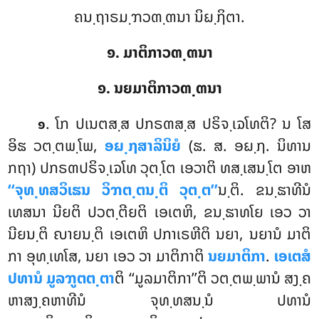
ຄນ຺ຖາຣມ຺ຠວຓ຺ຓນາ ນິຏ຺ຐິຕາ.
໑. ມາຕິກາວຓ຺ຓນາ
໑. ນຍມາຕິກາວຓ຺ຓນາ
. ໂກ
ປເນຕສ຺ສ ປກຣຓສ຺ສ ປຣິຈ຺ເຉໂທຕິ? ນ ໂສ
໑
ອິຘ ວຕ຺ຕພ຺ໂພ,
ອຏ຺ຐສາລິນິຍໍ
(ຘ. ສ. ອຏ຺ຐ. ນິທານ
ກຖາ) ປກຣຓປຣິຈ຺ເຉໂທ ວຸຕ຺ໂຕ ເອວາຕິ ທສ຺ເສນ຺ໂຕ ອາຫ
‘‘ຈຸທ຺ທສວິເຘນ ວິຠຕ຺ຕນ຺ຕິ ວຸຕ຺ຕ’’
ນ຺ຕິ. ຂນ຺ຘາທີນໍ
ເທສນາ ນີຍຕິ ປວຕ຺ຕີຍຕິ ເອເຕຫິ, ຂນ຺ຘາທໂຍ ເອວ ວາ
ນີຍນ຺ຕິ ຎາຍນ຺ຕິ ເອເຕຫິ ປກາເຣຫີຕິ ນຍາ, ນຍານໍ ມາຕິ
ກາ ອຸທ຺ເທໂສ, ນຍາ ເອວ ວາ ມາຕິກາຕິ
ນຍມາຕິກາ
.
ເອເຕສໍ
ປທານໍ ມູລຠູຕຕ຺ຕາ
ຕິ ‘‘ມູລມາຕິກາ’’ຕິ ວຕ຺ຕພ຺ພານໍ ສງ຺ຄ
ຫາສງ຺ຄຫາທີນໍ ຈຸທ຺ທສນ຺ນໍ ປທານໍ