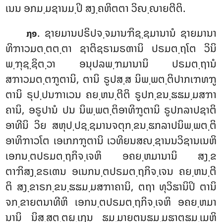
ເນນ ອກມ຺ມຊານມ຺ປິ ສງ຺ຄຫິຕຕາ ວິຎ຺ຎາຍຕີຕິ.
. ຊາຍມານປຣິປຈ຺ຈມານຠິຊ຺ຊມານານໍ ຊາຍມານາ
໗໑
ທິຠາວມຕ຺ຕຕ຺ຕາ ຊາຕິຊຣາມຣຓານິ ປຣມຕ຺ຖໂຕ ວິນິ
ພ຺ຠຸຊ຺ຊິຕ຺ວາ ອນຸປລພ຺ຠມານານິ ປຣມຕ຺ຖານໍ
ສຠາວມຕ຺ຕຠູຕານິ, ຕານິ ຣູປສ຺ສ ນິພ຺ພຕ຺ຕິປາກເຠທຠູ
ຕານິ ຣຸປ຺ປນຠາເວນ ຄຍ຺ຫນ຺ຕີຕິ ຣູປກ຺ຂນ຺ຘຘມ຺ມສຠາ
ຄານິ, ອຣູປານໍ ປນ ນິພ຺ພຕ຺ຕິອາທິຠູຕານິ ຣູປກລາປຊາຕິ
ອາທີນິ ວິຍ ສຫຸປ຺ປຊ຺ຊມານຈຕຸກ຺ຂນ຺ຘກລາປນິພ຺ພຕ຺ຕິ
ອາທິຠາວໂຕ ເອເກກຠູຕານິ ເວທິຍນສຎ຺ຊານນວິຊານເນຫິ
ເອກນ຺ຕປຣມຕ຺ຖກິຈ຺ເຈຫິ ອຄຍ຺ຫມານານິ ສງ຺ຂ
ຕາຠິສງ຺ຂຣເຓນ ອເນກນ຺ຕປຣມຕ຺ຖກິຈ຺ເຈນ ຄຍ຺ຫນ຺ຕີ
ຕິ ສງ຺ຂາຣກ຺ຂນ຺ຘຘມ຺ມສຠາຄານິ, ຕຖາ ທຸວິຘານິປິ
ຕານິ
ຈກ຺ຂາຍຕນາທີຫິ ເອກນ຺ຕປຣມຕ຺ຖກິຈ຺ເຈຫິ ອຄຍ຺ຫມາ
ນານິ ນິສ຺ສຕ຺ຕຏ຺ເຐນ ຘມ຺ມາຍຕນຘມ຺ມຘາຕຸຘມ຺ເມຫິ