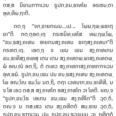
ຕສ຺ສ ນິຍາມກຠາເວນ ຣູປກ຺ຂນ຺ຘາທໂຍ ອຣຓນ຺ຕາ
ອຸທ຺ທິຏ຺ຐາຕິ.
ຕຕ຺ຖ ‘‘ຈກ຺ຂາຍຕເນນ…ເປ… ໂຜຏ຺ຐພ຺ພຘາຕຸ
ຍາ’’ຕິ ກຕ຺ຕຸອຕ຺ເຖ ກຣຓນິທ຺ເທໂສ ທຏ຺ຐພ຺ໂພ,
‘‘ຂນ຺ຘສງ຺ຄເຫນ ອາຍຕນສງ຺ຄເຫນ ຘາຕຸສງ຺ຄເຫນາ’’ຕິ
ກຣຓຕ຺ເຖ. ເອຕ຺ຖ ຈ ເຍນ ເຍນ ສງ຺ຄາຫເກນ
ຂນ຺ຘາທິສງ຺ຄເຫສຸ ເຕນ ເຕນ ສງ຺ຄເຫຕພ຺ພາສງ຺ຄເຫຕພ຺
ພໍ ອຎ຺ຎໍ ອຕ຺ຖິ, ຕໍ ຕເທວ ສງ຺ຄາຫກາສງ຺ຄາຫກຠາເວນ
ອຸທ຺ຘຏໍ. ຣູປກ຺ຂນ຺ເຘນ ປນ ຂນ຺ຘສງ຺ຄເຫນ ສງ຺ຄເຫຕພ຺
ໂພ ອຎ຺ໂຎ ຘມ຺ໂມ ນຕ຺ຖິ, ຕຖາ ເວທນາກ຺ຂນ຺ຘາທີຫິ
, ນ
ຈ ໂສ ເອວ ຕສ຺ສ ສງ຺ຄາຫໂກ ອສງ຺ຄາຫໂກ ວາ ໂຫຕິ. ຍຎ຺ຈ
‘‘ຣູປກ຺ຂນ຺ໂຘ ເອເກນ ຂນ຺ເຘນ ສງ຺ຄຫິໂຕ’’ຕິ ວຸຕ຺ຕໍ,
ຕຎ຺ຈ ນ ຕສ຺ເສວ ເຕນ ສງ຺ຄຫິຕຕໍ ສນ຺ຘາຍ ວຸຕ຺ຕໍ,
ຣູປກ຺ຂນ຺ຘຠາເວນ ປນ ຣູປກ຺ຂນ຺ຘວຈເນນ ວາ ຄຫິຕຕໍ