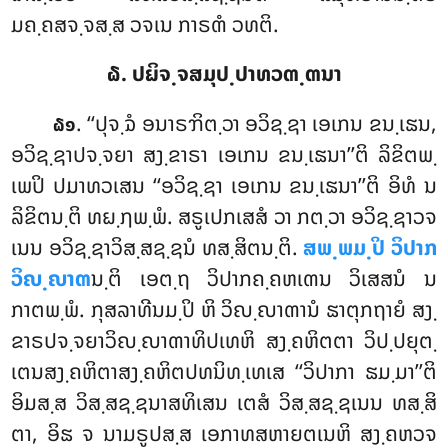
ມຄ຺ຄສຈ຺ຈສ຺ສ ວຈເນ ກາຣຓໍ ວທຕິ.
໖. ປຏິຈ຺ຈສມຸປ຺ປາທວຓ຺ຓນາ
. ‘‘ປຸຈ຺ຉໍ ອນາຣຠິຕ຺ວາ ອວິຊ຺ຊາ ເອເກນ ຂນ຺ເຘນ,
໖໑
ອວິຊ຺ຊາປຈ຺ຈຍາ ສງ຺ຂາຣາ ເອເກນ ຂນ຺ເຘນາ’’ຕິ ລິຂິຕພ຺
ເພປິ ປມາທວເສນ ‘‘ອວິຊ຺ຊາ ເອເກນ ຂນ຺ເຘນາ’’ຕິ ອິທໍ ນ
ລິຂິຕນ຺ຕິ ທຏ຺ຐພ຺ພໍ. ສຣູເປກເສສໍ ວາ ກຕ຺ວາ ອວິຊ຺ຊາວຈ
ເນນ ອວິຊ຺ຊາວິສ຺ສຊ຺ຊນໍ ທສ຺ສິຕນ຺ຕິ.
ສພ຺ພມ຺ປິ ວິປາກ
ວິຎ຺ຎາຓ
ນ຺ຕິ ເອຕ຺ຖ ວິປາກຄ຺ຄຫເຓນ ວິເສສນໍ ນ
ກາຕພ຺ພໍ. ກຸສລາທີນມ຺ປິ ຫິ ວິຎ຺ຎາຓານໍ ຘາຕຸກຖາຍໍ ສງ຺
ຂາຣປຈ຺ຈຍາວິຎ຺ຎາຓາທິປເທຫິ ສງ຺ຄຫິຕຕາ ວິປ຺ປຍຸຕ຺
ເຕນສງ຺ຄຫິຕາສງ຺ຄຫິຕປທນິທ຺ເທເສ ‘‘ວິປາກາ ຘມ຺ມາ’’ຕິ
ອິມສ຺ສ ວິສ຺ສຊ຺ຊນາສທິເສນ ເຕສໍ ວິສ຺ສຊ຺ຊເນນ ທສ຺ສິ
ຕາ, ອິຘ ຈ ນາມຣູປສ຺ສ ເອກາທສຫາຍຕເນຫິ ສງ຺ຄຫວຈ