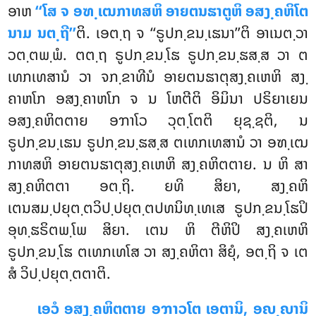
ອາຫ
‘‘ໂສ ຈ ອຑ຺ເຒກາທສຫິ ອາຍຕນຘາຕູຫິ ອສງ຺ຄຫິໂຕ
ນາມ ນຕ຺ຖີ’’
ຕິ
. ເອຕ຺ຖ ຈ ‘‘ຣູປກ຺ຂນ຺ເຘນາ’’ຕິ ອາເນຕ຺ວາ
ວຕ຺ຕພ຺ພໍ. ຕຕ຺ຖ
ຣູປກ຺ຂນ຺ໂຘ ຣູປກ຺ຂນ຺ຘສ຺ສ ວາ ຕ
ເທກເທສານໍ ວາ ຈກ຺ຂາທີນໍ ອາຍຕນຘາຕຸສງ຺ຄເຫຫິ ສງ຺
ຄາຫໂກ ອສງ຺ຄາຫໂກ ຈ ນ ໂຫຕີຕິ ອິມິນາ ປຣິຍາເຍນ
ອສງ຺ຄຫິຕຕາຍ ອຠາໂວ ວຸຕ຺ໂຕຕິ ຍຸຊ຺ຊຕິ, ນ
ຣູປກ຺ຂນ຺ເຘນ ຣູປກ຺ຂນ຺ຘສ຺ສ ຕເທກເທສານໍ ວາ ອຑ຺ເຒ
ກາທສຫິ ອາຍຕນຘາຕຸສງ຺ຄເຫຫິ ສງ຺ຄຫິຕຕາຍ. ນ ຫິ ສາ
ສງ຺ຄຫິຕຕາ ອຕ຺ຖິ. ຍທິ ສິຍາ, ສງ຺ຄຫິ
ເຕນສມ຺ປຍຸຕ຺ຕວິປ຺ປຍຸຕ຺ຕປທນິທ຺ເທເສ ຣູປກ຺ຂນ຺ໂຘປິ
ອຸທ຺ຘຣິຕພ຺ໂພ ສິຍາ. ເຕນ ຫິ ຕີຫິປິ ສງ຺ຄເຫຫິ
ຣູປກ຺ຂນ຺ໂຘ ຕເທກເທໂສ ວາ ສງ຺ຄຫິຕາ ສິຍຸໍ, ອຕ຺ຖິ ຈ ເຕ
ສໍ ວິປ຺ປຍຸຕ຺ຕຕາຕິ.
ເອວໍ ອສງ຺ຄຫິຕຕາຍ ອຠາວໂຕ ເອຕານິ, ອຎ຺ຎານິ