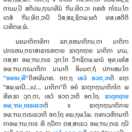
ຕານມ຺ປິ ສຕິປຏ຺ຐານາທີນໍ ຠິນ຺ທິຕ຺ວາ ຄຫຓໍ ກໂຣນ຺ໂຕ
ເຕສໍ ຠິນ຺ທິຕ຺ວາປິ ວິສ຺ສຊ຺ຊິຕພ຺ພຕໍ ທສ຺ເສຕີຕິ
ເວທິຕພ຺ພໍ.
ນຍມາຕິກາທິກາ
ລກ຺ຂຓມາຕິກນ຺ຕາ ມາຕິກາ
ປກຣຓນ຺ຕຣາສາຘາຣຓຕາຍ ຘາຕຸກຖາຍ ມາຕິກາ ນາມ,
ຕສ຺ສາ ອພ຺ຠນ຺ຕເຣ ວຸຕ຺ໂຕ ວິຠຊິຕພ຺ພານໍ ອຸທ຺ເທໂສ
ອພ຺ຠນ຺ຕຣມາຕິກາ ນາມາຕິ ອິມມຕ຺ຖໍ ປກາເສນ຺ໂຕ
‘‘ອຍຎ຺ຫີ’’
ຕິອາທິມາຫ. ຕຕ຺ຖ
ເອວໍ ອວຕ຺ວາ
ຕິ ຍຖາ
‘‘ສພ຺ພາປິ…ເປ… ມາຕິກາ’’ຕິ ອຍໍ ຘາຕຸກຖາມາຕິກໂຕ ພ
ຫິທ຺ຘາ ວຸຕ຺ຕາ, ເອວໍ ອວຕ຺ວາຕິ ອຕ຺ໂຖ.
ຘາຕຸກຖາຍ
ອພ຺ຠນ຺ຕເຣເຍວາ
ຕິ ຈ ຘາຕຸກຖາມາຕິກາຍ
ອພ຺ຠນ຺ຕເຣເຍວາຕິ ອຕ຺ໂຖ ທຏ຺ຐພ຺ໂພ. ຕທາເວຓິກມາຕິ
ກາອພ຺ຠນ຺ຕເຣ ຫິ ຐປິຕາ ຕສ຺ສາເຍວ ອພ຺ຠນ຺ຕເຣ ຐປິ