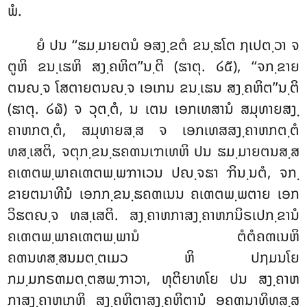
ພໍ.
ຍໍ ປນ ‘‘ຘມ຺ມາຍຕນໍ ອສງ຺ຂຕໍ ຂນ຺ຘໂຕ ຐເປຕ຺ວາ ຈ
ຕູຫິ ຂນ຺ເຘຫິ ສງ຺ຄຫິຕ’’ນ຺ຕິ (ຘາຕຸ. ໒໕), ‘‘ຈກ຺ຂາຍ
ຕນຎ຺ຈ ໂສຕາຍຕນຎ຺ຈ ເອເກນ ຂນ຺ເຘນ ສງ຺ຄຫິຕ’’ນ຺ຕິ
(ຘາຕຸ. ໒໖) ຈ ວຸຕ຺ຕໍ, ນ ເຕນ ເອກເທສານໍ ສມຸທາຍສງ຺
ຄາຫກຕ຺ຕໍ, ສມຸທາຍສ຺ສ ຈ ເອກເທສສງ຺ຄາຫກຕ຺ຕໍ
ທສ຺ເສຕິ, ຈຕຸກ຺ຂນ຺ຘຄຓນເຠເທຫິ ປນ ຘມ຺ມາຍຕນສ຺ສ
ຄເຓຕພ຺ພາຄເຓຕພ຺ພຠາເວນ ປຎ຺ຈຘາ ຠິນ຺ນຕໍ, ຈກ຺
ຂາຍຕນາທີນໍ ເອກກ຺ຂນ຺ຘຄຓເນນ ຄເຓຕພ຺ພຕາຍ ເອກ
ວິຘຕຎ຺ຈ ທສ຺ເສຕິ. ສງ຺ຄາຫກາສງ຺ຄາຫກນິຣເປກ຺ຂານໍ
ຄເຓຕພ຺ພາຄເຓຕພ຺ພານໍ ຕໍຕໍຄຓເນຫິ
ຄຓນທສ຺ສນມຕ຺ຕເມວ ຫິ ປຐມນໂຍ
ກມ຺ມກຣຓມຕ຺ຕສພ຺ຠາວາ, ທຸຕິຍາທໂຍ ປນ ສງ຺ຄາຫ
ກາສງ຺ຄາຫເກຫິ ສງ຺ຄຫິຕາສງ຺ຄຫິຕານໍ ອຄຓນາທິທສ຺ສ