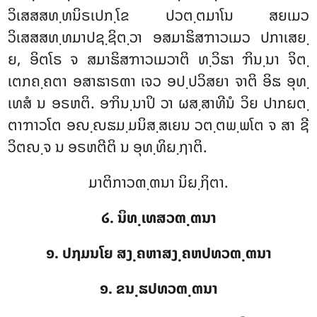
ວິເສສສທ຺ທນິຣເປກ຺ໂຂ ປວຕ຺ຕມາໂນ ສຍເມວ
ວິເສສສທ຺ທມາປຊ຺ຊິຕ຺ວາ ອສມາຘິສຠາວເມວ ປກາເສຍ຺
ຍ, ອິຕໂຣ ຈ ສມາຘິສຠາວເມວາຕິ ທ຺ວິຘາ ຠິນ຺ນາ ຈິຕ຺
ເຕກຄ຺ຄຕາ ອສາຘາຣຓາ ເຈວ ອປ຺ປວິສຍາ ຈາຕິ ອິຘ ອຸທ຺
ເທສໍ ນ ອຣຫຕິ. ອຠິນ຺ນາປິ ວາ ຜສ຺ສາທີນໍ ວິຍ ປາກຏຕ຺
ຕາຠາວໂຕ ອຎ຺ຎຘມ຺ມນິສ຺ສເຍນ ວຕ຺ຕພ຺ພໂຕ ຈ ສາ ຊີ
ວິຕຎ຺ຈ ນ ອຣຫຕີຕິ ນ ອຸທ຺ທິຏ຺ຐາຕິ.
ມາຕິກາວຓ຺ຓນາ ນິຏ຺ຐິຕາ.
໒. ນິທ຺ເທສວຓ຺ຓນາ
໑. ປຐມນໂຍ ສງ຺ຄຫາສງ຺ຄຫປທວຓ຺ຓນາ
໑. ຂນ຺ຘປທວຓ຺ຓນາ