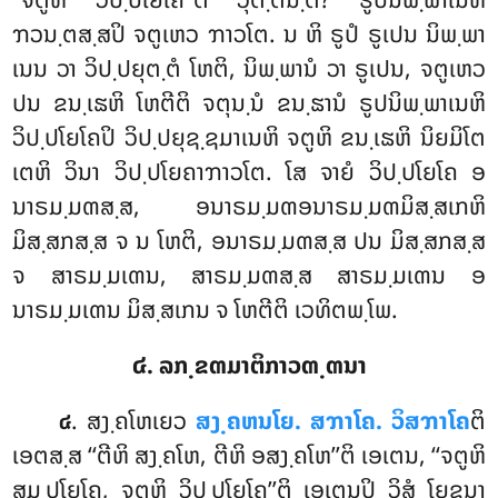
ຠວນ຺ຕສ຺ສປິ ຈຕູເຫວ ຠາວໂຕ. ນ ຫິ ຣູປໍ ຣູເປນ ນິພ຺ພາ
ເນນ ວາ ວິປ຺ປຍຸຕ຺ຕໍ ໂຫຕິ, ນິພ຺ພານໍ ວາ ຣູເປນ, ຈຕູເຫວ
ປນ ຂນ຺ເຘຫິ ໂຫຕີຕິ ຈຕຸນ຺ນໍ ຂນ຺ຘານໍ ຣູປນິພ຺ພາເນຫິ
ວິປ຺ປໂຍໂຄປິ ວິປ຺ປຍຸຊ຺ຊມາເນຫິ ຈຕູຫິ ຂນ຺ເຘຫິ ນິຍມິໂຕ
ເຕຫິ ວິນາ ວິປ຺ປໂຍຄາຠາວໂຕ. ໂສ ຈາຍໍ
ວິປ຺ປໂຍໂຄ ອ
ນາຣມ຺ມຓສ຺ສ, ອນາຣມ຺ມຓອນາຣມ຺ມຓມິສ຺ສເກຫິ
ມິສ຺ສກສ຺ສ ຈ ນ ໂຫຕິ, ອນາຣມ຺ມຓສ຺ສ ປນ ມິສ຺ສກສ຺ສ
ຈ ສາຣມ຺ມເຓນ, ສາຣມ຺ມຓສ຺ສ ສາຣມ຺ມເຓນ ອ
ນາຣມ຺ມເຓນ ມິສ຺ສເກນ ຈ ໂຫຕີຕິ ເວທິຕພ຺ໂພ.
໔. ລກ຺ຂຓມາຕິກາວຓ຺ຓນາ
. ສງ຺ຄໂຫເຍວ
ສງ຺ຄຫນໂຍ. ສຠາໂຄ. ວິສຠາໂຄ
ຕິ
໔
ເອຕສ຺ສ ‘‘ຕີຫິ ສງ຺ຄໂຫ, ຕີຫິ ອສງ຺ຄໂຫ’’ຕິ ເອເຕນ, ‘‘ຈຕູຫິ
ສມ຺ປໂຍໂຄ, ຈຕູຫິ ວິປ຺ປໂຍໂຄ’’ຕິ ເອເຕນປິ ວິສຸໍ ໂຍຊນາ