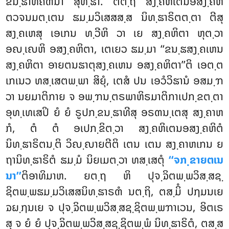
ຂນ຺ຘາທິຄຓນາ ສຸທ຺ຘາ. ຕຕ຺ຖ ສງ຺ຄຫິເຕນອສງ຺ຄຫິ
ຕວຈນມຕ຺ເຕນ ຘມ຺ມວິເສສສ຺ສ ນິທ຺ຘາຣິຕຕ຺ຕາ ຕີສຸ
ສງ຺ຄເຫສຸ ເອເກນ ທ຺ວີຫິ ວາ ເຍ ສງ຺ຄຫິຕາ ຫຸຕ຺ວາ
ອຎ຺ເຎຫິ ອສງ຺ຄຫິຕາ, ເຕເຍວ ຘມ຺ມາ ‘‘ຂນ຺ຘສງ຺ຄເຫນ
ສງ຺ຄຫິຕາ ອາຍຕນຘາຕຸສງ຺ຄເຫນ ອສງ຺ຄຫິຕາ’’ຕິ ເອຕ຺ຕ
ເກເນວ ທສ຺ເສຕພ຺ພາ ສິຍຸໍ, ເຕສໍ ປນ ເອວໍວິຘານໍ ອສມ຺ຠ
ວາ ນຍມາຕິກາຍ ຈ ອພ຺ຠນ຺ຕຣພາຫິຣມາຕິກາເປກ຺ຂຕ຺ຕາ
ອຸທ຺ເທເສປິ ຍໍ ຍໍ ຣູປກ຺ຂນ຺ຘາທີສຸ ອຣຓນ຺ເຕສຸ ສງ຺ຄາຫ
ກໍ, ຕໍ ຕໍ ອເປກ຺ຂິຕ຺ວາ ສງ຺ຄຫິເຕນອສງ຺ຄຫິຕໍ
ນິທ຺ຘາຣິຕນ຺ຕິ ວິຎ຺ຎາຍຕີຕິ ເຕນ ເຕນ ສງ຺ຄາຫເກນ ຍ
ຖານິທ຺ຘາຣິຕໍ ຘມ຺ມໍ ນິຍເມຕ຺ວາ ທສ຺ເສຕຸໍ
‘‘ຈກ຺ຂາຍຕເນ
ນາ’’
ຕິອາທິມາຫ. ຍຕ຺ຖ ຫິ ປຸຈ຺ຉິຕພ຺ພວິສ຺ສຊ຺
ຊິຕພ຺ພຘມ຺ມວິເສສນິທ຺ຘາຣຓໍ ນຕ຺ຖິ, ຕສ຺ມິໍ ປຐມນເຍ
ຉຏ຺ຐນເຍ ຈ ປຸຈ຺ຉິຕພ຺ພວິສ຺ສຊ຺ຊິຕພ຺ພຠາເວນ, ອິຕເຣ
ສຸ ຈ ຍໍ ຍໍ ປຸຈ຺ຉິຕພ຺ພວິສ຺ສຊ຺ຊິຕພ຺ພໍ ນິທ຺ຘາຣິຕໍ, ຕສ຺ສ