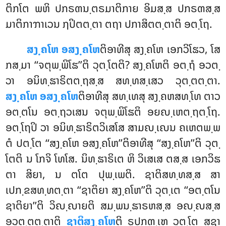
ຕິກໂຕ ພຫິ ປກຣຓນ຺ຕຣມາຕິກາຍ ອິມສ຺ສ ປກຣຓສ຺ສ
ມາຕິກາຠາເວນ ຐປິຕຕ຺ຕາ ຕຖາ ປກາສິຕຕ຺ຕາຕິ ອຕ຺ໂຖ.
ສງ຺ຄໂຫ ອສງ຺ຄໂຫ
ຕິອາທີສຸ ສງ຺ຄໂຫ ເອກວິໂຘວ, ໂສ
ກສ຺ມາ ‘‘ຈຕຸພ຺ພິໂຘ’’ຕິ ວຸຕ຺ໂຕຕິ? ສງ຺ຄໂຫຕິ ອຕ຺ຖໍ ອວຕ຺
ວາ ອນິທ຺ຘາຣິຕຕ຺ຖສ຺ສ ສທ຺ທສ຺ເສວ ວຸຕ຺ຕຕ຺ຕາ.
ສງ຺ຄໂຫ ອສງ຺ຄໂຫ
ຕິອາທີສຸ ສທ຺ເທສຸ ສງ຺ຄຫສທ຺ໂທ ຕາວ
ອຕ຺ຕໂນ ອຕ຺ຖວເສນ ຈຕຸພ຺ພິໂຘຕິ ອຍຎ຺ເຫຕ຺ຖຕ຺ໂຖ.
ອຕ຺ໂຖປິ ວາ ອນິທ຺ຘາຣິຕວິເສໂສ ສາມຎ຺ເຎນ ຄເຫຕພ຺ພ
ຕໍ ປຕ຺ໂຕ ‘‘ສງ຺ຄໂຫ ອສງ຺ຄໂຫ’’ຕິອາທີສຸ ‘‘ສງ຺ຄໂຫ’’ຕິ ວຸຕ຺
ໂຕຕິ ນ ໂກຈິ ໂທໂສ. ນິທ຺ຘາຣິເຕ ຫິ ວິເສເສ ຕສ຺ສ ເອກວິຘ
ຕາ ສິຍາ, ນ ຕໂຕ ປຸພ຺ເພຕິ. ຊາຕິສທ຺ທສ຺ສ ສາ
ເປກ຺ຂສທ຺ທຕ຺ຕາ ‘‘ຊາຕິຍາ ສງ຺ຄໂຫ’’ຕິ ວຸຕ຺ເຕ ‘‘ອຕ຺ຕໂນ
ຊາຕິຍາ’’ຕິ ວິຎ຺ຎາຍຕິ ສມ຺ພນ຺ຘາຣຫສ຺ສ ອຎ຺ຎສ຺ສ
ອວຸຕ຺ຕຕ຺ຕາຕິ
ຊາຕິສງ຺ຄໂຫ
ຕິ ຣູປກຓ຺ເຑ ວຸຕ຺ໂຕ ສຊາ