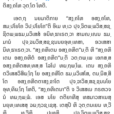
ຕິສງ຺ຄໂຫ ວຸຕ຺ໂຕ ໂຫຕິ.
ເອຕ຺ຖ
ນຍມາຕິກາຍ ‘‘ສງ຺ຄໂຫ ອສງ຺ຄໂຫ,
ສມ຺ປໂຍໂຄ ວິປ຺ປໂຍໂຄ’’ຕິ ອິເມ ທ຺ເວ ປຸຈ຺ຉິຕພ຺ພວິສ຺ສຊ຺
ຊິຕພ຺ພຘມ຺ມວິເສສໍ ອນິທ຺ຘາເຣຕ຺ວາ ສາມຎ຺ເຎນ ຘມ຺
ມານໍ ປຸຈ຺ຉນວິສ຺ສຊ຺ຊນນຍອຸທ຺ເທສາ, ອວເສສາ
ນິທ຺ຘາເຣຕ຺ວາ. ‘‘ສງ຺ຄຫິເຕນ ອສງ຺ຄຫິຕ’’ນ຺ຕິ ຫິ ‘‘ສງ຺ຄຫິ
ເຕນ ອສງ຺ຄຫິຕໍ ອສງ຺ຄຫິຕ’’ນ຺ຕິ ວຕ຺ຕພ຺ເພ ເອກສ຺ສ
ອສງ຺ຄຫິຕສທ຺ທສ຺ສ ໂລໂປ ທຏ຺ຐພ຺ໂພ. ເຕນ ສງ຺ຄຫິ
ຕວິເສສວິສິຏ຺ໂຐ ໂຍ ອສງ຺ຄຫິໂຕ ຘມ຺ມວິເສໂສ, ຕນ຺ນິສ຺ສິ
ໂຕ ອສງ຺ຄຫິຕຕາສງ຺ຂາໂຕ ປຸຈ຺ຉາວິສ຺ສຊ຺ຊນນໂຍ
ອຸທ຺ທິຏ຺ໂຐ ໂຫຕິ, ‘‘ສງ຺ຄຫິເຕນາ’’ຕິ ຈ ວິເສສເນ ກຣຓວຈ
ນໍ ທຏ຺ຐພ຺ພໍ. ເອສ ນໂຍ ຕຕິຍາທີສຸ ທສມາວສາເນສຸ
ນຍຸທ຺ເທເສສຸ ຉຏ຺ຐວຊ຺ເຊສຸ. ເຕສຸປິ ຫິ ວຸຕ຺ຕນເຍນ ທ຺ວີ
ຫິ ທ຺ວີຫິ ປເທຫິ ປຸຈ຺ຉິຕພ຺ພວິສ຺ສຊ຺