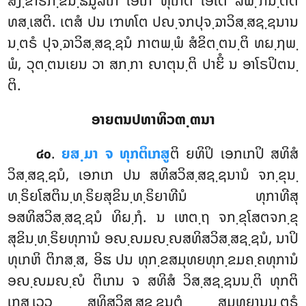
ສງ຺ຂາຣກ຺ຂນ຺ຘມູລໂກ ເອໂກ ທຸໂກຕິ ເອເຕ ລພ຺ຠນ຺ຕີຕິ
ທສ຺ເສຕິ. ເຕສໍ ປນ ເຠທໂຕ ປຎ຺ຈກປຸຈ຺ຉາວິສ຺ສຊ຺ຊນານ
ນ຺ຕຣໍ ປຸຈ຺ຉາວິສ຺ສຊ຺ຊນໍ ກາຕພ຺ພໍ ສໍຂິຕ຺ຕນ຺ຕິ ທຏ຺ຐພ຺
ພໍ, ວຸຕ຺ຕນເຍນ ວາ ສກ຺ກາ ຎາຕຸນ຺ຕິ ປາຬິໍ ນ ອາໂຣປິຕນ຺
ຕິ.
ອາຍຕນປທາທິວຓ຺ຓນາ
.
ຍສ຺ມາ
ຈ ທຸກຕິເກສູ
ຕິ ຍທິປິ ເອກເກປິ ສທິສໍ
໔໐
ວິສ຺ສຊ຺ຊນໍ, ເອກເກ ປນ ສທິສວິສ຺ສຊ຺ຊນານໍ ຈກ຺ຂຸນ຺
ທ຺ຣິຍໂສຕິນ຺ທ຺ຣິຍສຸຂິນ຺ທ຺ຣິຍາທີນໍ ທຸກາທີສຸ
ອສທິສວິສ຺ສຊ຺ຊນໍ ທິຏ຺ຐໍ. ນ ເຫຕ຺ຖ ຈກ຺ຂຸໂສຕຈກ຺ຂຸ
ສຸຂິນ຺ທ຺ຣິຍທຸການໍ ອຎ຺ຎມຎ຺ຎສທິສວິສ຺ສຊ຺ຊນໍ, ນາປິ
ທຸເກຫິ ຕິກສ຺ສ, ອິຘ ປນ ທຸກ຺ຂສມຸທຍທຸກ຺ຂມຄ຺ຄທຸການໍ
ອຎ຺ຎມຎ຺ຎໍ ຕິເກນ ຈ ສທິສໍ ວິສ຺ສຊ຺ຊນນ຺ຕິ ທຸກຕິ
ເກສ຺ເວວ ສທິສວິສ຺ສຊ຺ຊນຕໍ ສມຸທຍານນ຺ຕຣໍ