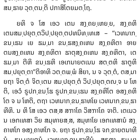
ສນ຺ຘາຍ ວຸຕ຺ຕນ຺ຕິ ປກາສິໂຕຍມຕ຺ໂຖ.
ຍທິ ຈ ໂສ ເອວ ເຕນ ສງ຺ຄຍ຺ເຫຍ຺ຍ, ສງ຺ຄຫິ
ເຕນສມ຺ປຍຸຕ຺ຕວິປ຺ປຍຸຕ຺ຕປທນິທ຺ເທເສ – ‘‘ເວທນາກ຺
ຂນ຺ເຘນ ເຍ ຘມ຺ມາ ຂນ຺ຘສງ຺ຄເຫນ ສງ຺ຄຫິຕາ ອາຍ
ຕນສງ຺ຄເຫນ
ສງ຺ຄຫິຕາ ຘາຕຸສງ຺ຄເຫນ ສງ຺ຄຫິຕາ, ເຕ
ຘມ຺ມາ ຕີຫິ ຂນ຺ເຘຫິ ເອເກນາຍຕເນນ ສຕ຺ຕຫິ ຘາຕູຫິ
ສມ຺ປຍຸຕ຺ຕາ’’ຕິອາທິ ວຕ຺ຕພ຺ພໍ ສິຍາ, ນ ຈ ວຸຕ຺ຕໍ, ຕສ຺ມາ
ຍຖາ ຈິຕ຺ຕໍ ຈິຕ຺ເຕນ ສມ຺ປຍຸຕ຺ຕໍ ວິປ຺ປຍຸຕ຺ຕຎ຺ຈ ນ ໂຫ
ຕິ, ເອວໍ ຣູປກ຺ຂນ຺ໂຘ ຣູປກ຺ຂນ຺ເຘນ ສງ຺ຄຫິໂຕ ອສງ຺ຄຫິ
ໂຕ ຈ ນ ໂຫຕິ, ຕຖາ ເວທນາກ຺ຂນ຺ຘາທໂຍ ເວທນາກ຺ຂນ຺ຘາ
ທີຫິ. ນ ຫິ ໂສ ເອວ ຕສ຺ສ ສຠາໂຄ ວິສຠາໂຄ ຈາຕິ. ເຕເນວ
ນ ເອກເທສາ ວິຍ ສມຸທາຍສ຺ສ, ສມຸທາໂຍ ເອກເທສານໍ ສງ຺
ຄາຫໂກ ອສງ຺ຄາຫໂກ ຈ. ຍຖາ ຣູປກ຺ຂນ຺ໂຘ ຈກ຺ຂາຍຕນາທີ
ນໍ, ຘມ຺ມາຍຕນໍ ເວທນາກ຺ຂນ຺ຘາທີນໍ, ສຣຓາ ຘມ຺ມາ