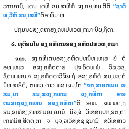
ສຠາຄານິ, ເຕນ ເຕຫິ ຂນ຺ຘາທີຫິ ສງ຺ຄຍ຺ຫນ຺ຕີຕິ
‘‘ຊາຕິ
ທ຺ວີຫິ ຂນ຺ເຘຫີ’’
ຕິອາທິມາຫ.
ປຐມນຍສງ຺ຄຫາສງ຺ຄຫປທວຓ຺ຓນາ ນິຏ຺ຐິຕາ.
໒. ທຸຕິຍນໂຍ ສງ຺ຄຫິເຕນອສງ຺ຄຫິຕປທວຓ຺ຓນາ
. ສງ຺ຄຫິເຕນອສງ຺ຄຫິຕປທນິທ຺ເທເສ
ຍໍ ຕໍ
໑໗໑
ອຸທ຺ເທເສ ອສງ຺ຄຫິຕຕາຍ ປຸຈ຺ຉິຕພ຺ພໍ ວິສ຺ສຊ຺
ຊິຕພ຺ພຎ຺ຈ ສງ຺ຄຫິຕຕາວິສິຏ຺ຐໍ ອສງ຺ຄຫິຕໍ ຘມ຺ມຊາຕໍ
ນິທ຺ຘາຣິຕໍ, ຕເທວ ຕາວ ທສ຺ເສນ຺ໂຕ
‘‘ຈກ຺ຂາຍຕເນນ ເຍ
ຘມ຺ມາ ຂນ຺ຘສງ຺ຄເຫນ ສງ຺ຄຫິຕາ ອາຍ
ຕນຘາຕຸສງ຺ຄເຫນ ອສງ຺ຄຫິຕາ’’
ຕິ ອາຫ. ສພ຺ພຕ຺ຖ
ຂນ຺ຘາທິສງ຺ຄຫສາມຎ຺ຎານໍ ນິຈ຺ຈໍ ວິເສສາເປກ຺ຂຕ຺ຕາ
ເຠທນິສ຺ສິຕຕ຺ຕາ ຈ ປຸຈ຺ຉາວິສ຺ສຊ຺ຊນານໍ ສວິເສສາວ