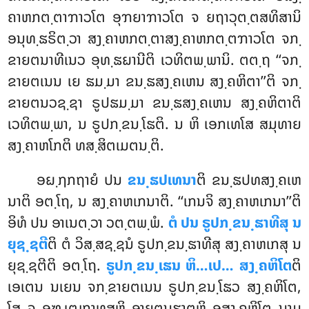
ຄາຫກຕ຺ຕາຠາວໂຕ ອຸຠຍາຠາວໂຕ ຈ ຍຖາວຸຕ຺ຕສທິສານິ
ອນຸທ຺ຘຣິຕ຺ວາ ສງ຺ຄາຫກຕ຺ຕາສງ຺ຄາຫກຕ຺ຕຠາວໂຕ ຈກ຺
ຂາຍຕນາທີເນວ ອຸທ຺ຘຏານີຕິ ເວທິຕພ຺ພານິ. ຕຕ຺ຖ ‘‘ຈກ຺
ຂາຍຕເນນ ເຍ ຘມ຺ມາ ຂນ຺ຘສງ຺ຄເຫນ ສງ຺ຄຫິຕາ’’ຕິ ຈກ຺
ຂາຍຕນວຊ຺ຊາ ຣູປຘມ຺ມາ ຂນ຺ຘສງ຺ຄເຫນ ສງ຺ຄຫິຕາຕິ
ເວທິຕພ຺ພາ, ນ ຣູປກ຺ຂນ຺ໂຘຕິ. ນ ຫິ ເອກເທໂສ ສມຸທາຍ
ສງ຺ຄາຫໂກຕິ ທສ຺ສິຕເມຕນ຺ຕິ.
ອຏ຺ຐກຖາຍໍ ປນ
ຂນ຺ຘປເທນາ
ຕິ ຂນ຺ຘປທສງ຺ຄເຫ
ນາຕິ ອຕ຺ໂຖ, ນ ສງ຺ຄາຫເກນາຕິ. ‘‘ເກນຈິ ສງ຺ຄາຫເກນາ’’ຕິ
ອິທໍ ປນ ອາເນຕ຺ວາ ວຕ຺ຕພ຺ພໍ.
ຕໍ ປນ ຣູປກ຺ຂນ຺ຘາທີສຸ ນ
ຍຸຊ຺ຊຕີ
ຕິ ຕໍ ວິສ຺ສຊ຺ຊນໍ ຣູປກ຺ຂນ຺ຘາທີສຸ ສງ຺ຄາຫເກສຸ ນ
ຍຸຊ຺ຊຕີຕິ ອຕ຺ໂຖ.
ຣູປກ຺ຂນ຺ເຘນ ຫິ…ເປ… ສງ຺ຄຫິໂຕ
ຕິ
ເອເຕນ ນເຍນ ຈກ຺ຂາຍຕເນນ ຣູປກ຺ຂນ຺ໂຘວ ສງ຺ຄຫິໂຕ,
ໂສ ຈ ອຑ຺ເຒກາທສຫິ ອາຍຕນຘາຕູຫິ ອສງ຺ຄຫິໂຕ ນາມ