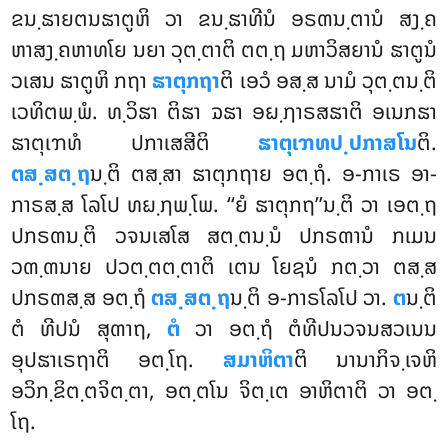
ຂນ຺ຘາຍຕນຘາຕູຫິ ວາ ຂນ຺ຘາທີນໍ ອຣຓນ຺ຕານໍ ສງ຺ຄ
ຫາສງ຺ຄຫາທໂຍ ນຍາ ວຸຕ຺ຕາຕິ ຕຕ຺ຖ ມຫາວິສຍານໍ ຘາຕູນໍ
ວເສນ ຘາຕູຫິ ກຖາ
ຘາຕຸກຖາ
ຕິ ເອວໍ ອສ຺ສ ນາມໍ ວຸຕ຺ຕນ຺ຕິ
ເວທິຕພ຺ພໍ. ທ຺ວິຘາ ຕິຘາ ຉຘາ ອຏ຺ຐາຣສຘາຕິ ອເນກຘາ
ຘາຕຸເຠທໍ ປກາເສສີຕິ
ຘາຕຸເຠທປ຺ປກາສໂນ
ຕິ.
ຕສ຺ສຕ຺ຖ
ນ຺ຕິ ຕສ຺ສາ ຘາຕຸກຖາຍ ອຕ຺ຖໍ. ອ-ກາເຣ ອາ-
ກາຣສ຺ສ ໂລໂປ ທຏ຺ຐພ຺ໂພ. ‘‘ຍໍ ຘາຕຸກຖ’’ນ຺ຕິ ວາ ເອຕ຺ຖ
ປກຣຓນ຺ຕິ ວຈນເສໂສ ສຕ຺ຕນ຺ນໍ ປກຣຓານໍ ກເມນ
ວຓ຺ຓນາຍ ປວຕ຺ຕຕ຺ຕາຕິ ເຕນ ໂຍຊນໍ ກຕ຺ວາ ຕສ຺ສ
ປກຣຓສ຺ສ ອຕ຺ຖໍ
ຕສ຺ສຕ຺ຖ
ນ຺ຕິ ອ-ກາຣໂລໂປ ວາ.
ຕ
ນ຺ຕິ
ຕໍ ທີປນໍ ສຸຓາຖ,
ຕໍ
ວາ ອຕ຺ຖໍ ຕໍທີປນວຈນສວເນນ
ອຸປຘາເຣຖາຕິ ອຕ຺ໂຖ.
ສມາຫິຕາ
ຕິ ນານາກິຈ຺ເຈຫິ
ອວິກ຺ຂິຕ຺ຕຈິຕ຺ຕາ, ອຕ຺ຕໂນ ຈິຕ຺ເຕ ອາຫິຕາຕິ ວາ ອຕ຺
ໂຖ.