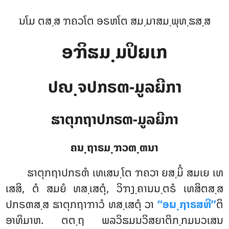
ນໂມ ຕສ຺ສ ຠຄວໂຕ ອຣຫໂຕ ສມ຺ມາສມ຺ພຸທ຺ຘສ຺ສ
ອຠິຘມ຺ມປິຏເກ
ປຎ຺ຈປກຣຓ-ມູລຏີກາ
ຘາຕຸກຖາປກຣຓ-ມູລຏີກາ
ຄນ຺ຖາຣມ຺ຠວຓ຺ຓນາ
ຘາຕຸກຖາປກຣຓໍ
ເທເສນ຺ໂຕ ຠຄວາ ຍສ຺ມິໍ ສມເຍ ເທ
ເສສິ, ຕໍ ສມຍໍ ທສ຺ເສຕຸໍ, ວິຠງ຺ຄານນ຺ຕຣໍ ເທສິຕສ຺ສ
ປກຣຓສ຺ສ ຘາຕຸກຖາຠາວໍ ທສ຺ເສຕຸໍ ວາ
‘‘ອຏ຺ຐາຣສຫີ’’
ຕິ
ອາທິມາຫ. ຕຕ຺ຖ ພລວິຘມນວິສຍາຕິກ຺ກມນວເສນ