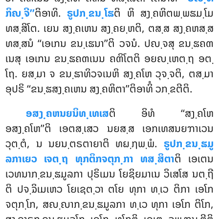
ກິຎ຺ຈີ’’
ຕິອາທິ.
ຣູປກ຺ຂນ຺ໂຘ
ຕິ ຫິ ສງ຺ຄຫິຕພ຺ພຘມ຺ໂມ
ທສ຺ສິໂຕ. ເຍນ ສງ຺ຄເຫນ ສງ຺ຄຍ຺ຫຕິ, ຕສ຺ສ ສງ຺ຄຫສ຺ສ
ທສ຺ສນໍ ‘‘ເອເກນ ຂນ຺ເຘນາ’’ຕິ ວຈນໍ. ປຎ຺ຈສຸ ຂນ຺ຘຄຓ
ເນສຸ ເອເກນ ຂນ຺ຘຄຓເນນ ຄຓິໂຕຕິ ອຍຎ຺ເຫຕ຺ຖ ອຕ຺
ໂຖ. ຍສ຺ມາ ຈ ຂນ຺ຘາທິວຈເນຫິ ສງ຺ຄໂຫ ວຸຈ຺ຈຕິ, ຕສ຺ມາ
ອຸປຣິ ‘‘ຂນ຺ຘສງ຺ຄເຫນ ສງ຺ຄຫິຕາ’’ຕິອາທິໍ ວກ຺ຂຕີຕິ.
ອສງ຺ຄຫນຍນິທ຺ເທເສ
ຕິ ອິທໍ ‘‘ສງ຺ຄໂຫ
ອສງ຺ຄໂຫ’’ຕິ ເອຕສ຺ເສວ ນຍສ຺ສ ເອກເທສນຍຠາເວນ
ວຸຕ຺ຕໍ, ນ ນຍນ຺ຕຣຕາຍາຕິ ທຏ຺ຐພ຺ພໍ.
ຣູປກ຺ຂນ຺ຘມູ
ລກາເຍວ ເຈຕ຺ຖ ທຸກຕິກຈຕຸກ຺ກາ ທສ຺ສິຕາ
ຕິ ເອເຕນ
ເວທນາກ຺ຂນ຺ຘມູລກາ ປຸຣິເມນ ໂຍຊິຍມາເນ ວິເສໂສ ນຕ຺ຖີ
ຕິ ປຈ຺ຉິເມເຫວ ໂຍເຊຕ຺ວາ ຕໂຍ ທຸກາ ທ຺ເວ ຕິກາ
ເອໂກ
ຈຕຸກ຺ໂກ, ສຎ຺ຎາກ຺ຂນ຺ຘມູລກາ ທ຺ເວ ທຸກາ ເອໂກ ຕິໂກ,