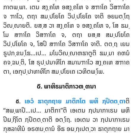
ກາຕພ຺ພາ. ເຕນ ສງ຺ຄໂຫ ອສງ຺ຄໂຫ ຈ ສຠາໂຄ ວິສຠາໂຄ
ຈ ຠາໂວ, ຕຖາ ສມ຺ປໂຍໂຄ ວິປ຺ປໂຍໂຄ ຈາຕິ ອຍມຕ຺ໂຖ
ວິຎ຺ຎາຍຕິ. ຍສ຺ສ ວາ ສງ຺ຄໂຫ ຈ ອສງ຺ຄໂຫ ຈ, ໂສ ຘມ຺
ໂມ ສຠາໂຄ ວິສຠາໂຄ ຈ, ຕຖາ ຍສ຺ສ ສມ຺ປໂຍໂຄ
ວິປ຺ປໂຍໂຄ ຈ, ໂສປິ ສຠາໂຄ ວິສຠາໂຄ ຈາຕິ. ຕຕ຺ຖ ເຍນ
ຣູປກ຺ຂນ຺ໂຘ…ເປ… ມໂນວິຎ຺ຎາຓຘາຕູຕິ ຘມ຺ມາ ຄຓນໍ
ຄຈ຺ຉນ຺ຕິ, ໂສ ຣຸປ຺ປນາທິໂກ ສມານຠາໂວ ສງ຺ຄເຫ ສຠາຄ
ຕາ, ເອກຸປ຺ປາທາທິໂກ ສມ຺ປໂຍເຄ ເວທິຕພ຺ໂພ.
໕. ພາຫິຣມາຕິກາວຓ຺ຓນາ
.
ເອວໍ ຘາຕຸກຖາຍ ມາຕິກໂຕ ພຫິ ຐປິຕຕ຺ຕາ
ຕິ
໕
‘‘ສພ຺ພາປິ…ເປ… ມາຕິກາ’’ຕິ ເອເຕນ ຐປນາກາເຣນ ພຫິ
ປິຏ຺ຐິໂຕ ຐປິຕຕ຺ຕາຕິ ອຕ຺ໂຖ. ເອເຕນ ວາ ຐປນາກາເຣນ
ກຸສລາທີນໍ ອຣຓນ຺ຕານໍ ອິຘ ອຏ຺ຐເປຕ຺ວາ ຘາຕຸກຖາຍ ມາ