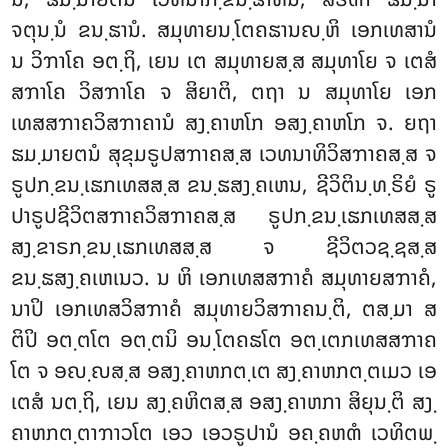
ຈຕຸນ຺ນໍ ຂນ຺ຘານໍ. ສມຸທາຍນ຺ໂຕຄຘານຎ຺ຫິ ເອກເທສານໍ
ນ ວິຠາໂຄ ອຕ຺ຖິ, ເຍນ ເຕ ສມຸທາຍສ຺ສ ສມຸທາໂຍ ຈ ເຕສໍ
ສຠາໂຄ ວິສຠາໂຄ ຈ ສິຍາຕິ, ຕຖາ ນ ສມຸທາໂຍ ເອກ
ເທສສຠາຄວິສຠາຄານໍ ສງ຺ຄາຫໂກ ອສງ຺ຄາຫໂກ ຈ. ຍຖາ
ຘມ຺ມາຍຕນໍ ສຸຂຸມຣູປສຠາຄສ຺ສ ເວທນາທິວິສຠາຄສ຺ສ ຈ
ຣູປກ຺ຂນ຺ເຘກເທສສ຺ສ ຂນ຺ຘສງ຺ຄເຫນ, ຊີວິຕິນ຺ທ຺ຣິຍໍ ຣູ
ປາຣູປຊີວິຕສຠາຄວິສຠາຄສ຺ສ ຣູປກ຺ຂນ຺ເຘກເທສສ຺ສ
ສງ຺ຂາຣກ຺ຂນ຺ເຘກເທສສ຺ສ ຈ ຊີວິຕວຊ຺ຊສ຺ສ
ຂນ຺ຘສງ຺ຄເຫເນວ. ນ ຫິ ເອກເທສສຠາຄໍ ສມຸທາຍສຠາຄໍ,
ນາປິ ເອກເທສວິສຠາຄໍ ສມຸທາຍວິສຠາຄນ຺ຕິ, ຕສ຺ມາ ສ
ຕິປິ ອຕ຺ຕໂຕ ອຕ຺ຕນິ ອນ຺ໂຕຄຘໂຕ ອຕ຺ເຕກເທສສຠາຄ
ໂຕ ຈ ອຎ຺ຎສ຺ສ ອສງ຺ຄາຫກຕ຺ເຕ ສງ຺ຄາຫກຕ຺ຕເມວ ເອ
ເຕສໍ ນຕ຺ຖິ, ເຍນ ສງ຺ຄຫິຕສ຺ສ ອສງ຺ຄາຫກາ ສິຍຸນ຺ຕິ ສງ຺
ຄາຫກຕ຺ຕາຠາວໂຕ ເອວ ເອວຣູປານໍ ອຄ຺ຄຫຓໍ ເວທິຕພ຺