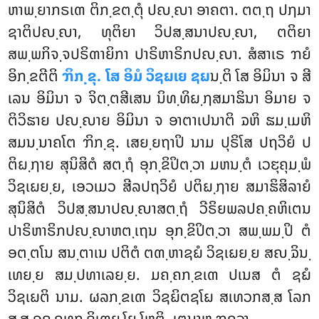
ຫາພ຺ຍາກຣເຓ ຕິກ຺ຂຕ຺ຕຸໍ ປຎ຺ຎາ ອາຄຕາ. ຕຕ຺ຖ ປຐມາ
ຊາຕິປຎ຺ຎາ, ທຸຕິຍາ ວິປສ຺ສນາປຎ຺ຎາ, ຕຕິຍາ
ສພ຺ພກິຈ຺ຈປຣິຓາຍິກາ ປາຣິຫາຣິກປຎ຺ຎາ. ສໍສາເຣ ຠຍໍ
ອິກ຺ຂຕີຕິ
ຠິກ຺ຂຸ. ໂສ ອິມໍ ວິຊຏເຍ ຊຏ
ນ຺ຕິ ໂສ ອິມິນາ ຈ ສີ
ເລນ ອິມິນາ ຈ ຈິຕ຺ຕສີເສນ ນິທ຺ທິຏ຺ຐສມາຘິນາ ອິມາຍ ຈ
ຕິວິຘາຍ ປຎ຺ຎາຍ ອິມິນາ ຈ ອາຕາເປນາຕິ ຉຫິ ຘມ຺ເມຫິ
ສມນ຺ນາຄໂຕ ຠິກ຺ຂຸ. ເສຍ຺ຍຖາປິ ນາມ ປຸຣິໂສ ປຖວິຍໍ ປ
ຕິຏ຺ຐາຍ
ສຸນິສິຕໍ ສຕ຺ຖໍ ອຸກ຺ຂິປິຕ຺ວາ ມຫນ຺ຕໍ ເວຬຸຄຸມ຺ພໍ
ວິຊເຏຍ຺ຍ, ເອວເມວ ສີລປຖວິຍໍ ປຕິຏ຺ຐາຍ ສມາຘິສິລາຍໍ
ສຸນິສິຕໍ ວິປສ຺ສນາປຎ຺ຎາສຕ຺ຖໍ ວີຣິຍພລປຄ຺ຄຫິເຕນ
ປາຣິຫາຣິກປຎ຺ຎາຫຕ຺ເຖນ ອຸກ຺ຂິປິຕ຺ວາ ສພ຺ພມ຺ປິ ຕໍ
ອຕ຺ຕໂນ ສນ຺ຕາເນ ປຕິຕໍ ຕຓ຺ຫາຊຏໍ ວິຊເຏຍ຺ຍ ສຎ຺ຉິນ຺
ເທຍ຺ຍ ສມ຺ປທາເລຍ຺ຍ. ມຄ຺ຄກ຺ຂເຓ ປເນສ ຕໍ ຊຏໍ
ວິຊເຏຕິ ນາມ. ຜລກ຺ຂເຓ ວິຊຏິຕຊໂຏ ສເທວກສ຺ສ ໂລກ
ສ຺ສ ອຄ຺ຄທກ຺ຂິເຓຍ຺ໂຍ ໂຫຕິ. ເຕນາຫ ຠຄວາ –