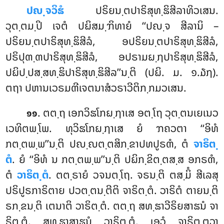
ປຎ຺ຈວິຘໍ
ປຣິຍນ຺ຕປາຣິສຸທ຺ຘິສີລາທິວເສນ.
ວຸຕ຺ຕມ຺ປິ ເຈຕໍ ປຏິສມ຺ຠິທາຍໍ ‘‘ປຎ຺ຈ ສີລານິ –
ປຣິຍນ຺ຕປາຣິສຸທ຺ຘິສີລໍ, ອປຣິຍນ຺ຕປາຣິສຸທ຺ຘິສີລໍ,
ປຣິປຸຓ຺ຓປາຣິສຸທ຺ຘິສີລໍ, ອປຣາມຏ຺ຐປາຣິສຸທ຺ຘິສີລໍ,
ປຏິປ຺ປສ຺ສທ຺ຘິປາຣິສຸທ຺ຘິສີລ’’ນ຺ຕິ (ປຏິ. ມ. ໑.໓໗).
ຕຖາ ປຫານເວຣມຓີເຈຕນາສໍວຣາວີຕິກ຺ກມວເສນ.
. ຕຕ຺ຖ ເອກວິຘໂກຏ຺ຐາເສ ອຕ຺ໂຖ ວຸຕ຺ຕນເຍເນວ
໑໑
ເວທິຕພ຺ໂພ. ທຸວິຘໂກຏ຺ຐາເສ ຍໍ ຠຄວຕາ ‘‘ອິທໍ
ກຕ຺ຕພ຺ພ’’ນ຺ຕິ ປຎ຺ຎຕ຺ຕສິກ຺ຂາປທປູຣຓໍ, ຕໍ
ຈາຣິຕ຺
ຕໍ
. ຍໍ ‘‘ອິທໍ ນ ກຕ຺ຕພ຺ພ’’ນ຺ຕິ ປຏິກ຺ຂິຕ຺ຕສ຺ສ ອກຣຓໍ,
ຕໍ
ວາຣິຕ຺ຕໍ
. ຕຕ຺ຣາຍໍ ວຈນຕ຺ໂຖ. ຈຣນ຺ຕິ ຕສ຺ມິໍ ສີເລສຸ
ປຣິປູຣກາຣິຕາຍ ປວຕ຺ຕນ຺ຕີຕິ ຈາຣິຕ຺ຕໍ. ວາຣິຕໍ ຕາຍນ຺ຕິ
ຣກ຺ຂນ຺ຕິ ເຕນາຕິ ວາຣິຕ຺ຕໍ. ຕຕ຺ຖ ສທ຺ຘາວີຣິຍສາຘນໍ ຈາ
ຣິຕ຺ຕໍ, ສທ຺ຘາສາຘນໍ ວາຣິຕ຺ຕໍ. ເອວໍ ຈາຣິຕ຺ຕວາ