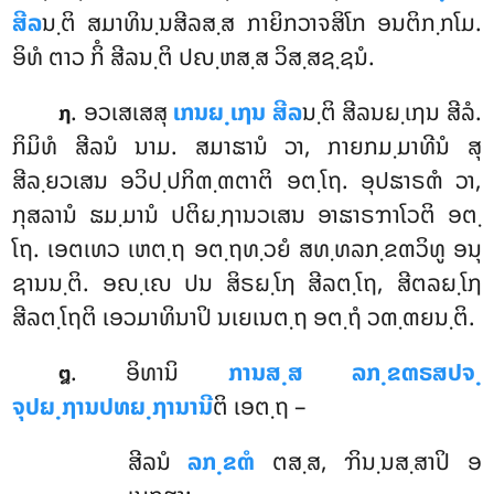
ສີລ
ນ຺ຕິ ສມາທິນ຺ນສີລສ຺ສ ກາຍິກວາຈສິໂກ ອນຕິກ຺ກໂມ.
ອິທໍ ຕາວ ກິໍ ສີລນ຺ຕິ ປຎ຺ຫສ຺ສ ວິສ຺ສຊ຺ຊນໍ.
. ອວເສເສສຸ
ເກນຏ຺ເຐນ ສີລ
ນ຺ຕິ ສີລນຏ຺ເຐນ ສີລໍ.
໗
ກິມິທໍ ສີລນໍ ນາມ. ສມາຘານໍ ວາ, ກາຍກມ຺ມາທີນໍ ສຸ
ສີລ຺ຍວເສນ ອວິປ຺ປກິຓ຺ຓຕາຕິ ອຕ຺ໂຖ. ອຸປຘາຣຓໍ ວາ,
ກຸສລານໍ ຘມ຺ມານໍ ປຕິຏ຺ຐານວເສນ ອາຘາຣຠາໂວຕິ ອຕ຺
ໂຖ. ເອຕເທວ ເຫຕ຺ຖ ອຕ຺ຖທ຺ວຍໍ ສທ຺ທລກ຺ຂຓວິທູ ອນຸ
ຊານນ຺ຕິ. ອຎ຺ເຎ ປນ ສິຣຏ຺ໂຐ ສີລຕ຺ໂຖ, ສີຕລຏ຺ໂຐ
ສີລຕ຺ໂຖຕິ ເອວມາທິນາປິ ນເຍເນຕ຺ຖ ອຕ຺ຖໍ ວຓ຺ຓຍນ຺ຕິ.
. ອິທານິ
ການສ຺ສ ລກ຺ຂຓຣສປຈ຺
໘
ຈຸປຏ຺ຐານປທຏ຺ຐານານີ
ຕິ ເອຕ຺ຖ –
ສີລນໍ
ລກ຺ຂຓໍ
ຕສ຺ສ, ຠິນ຺ນສ຺ສາປິ ອ