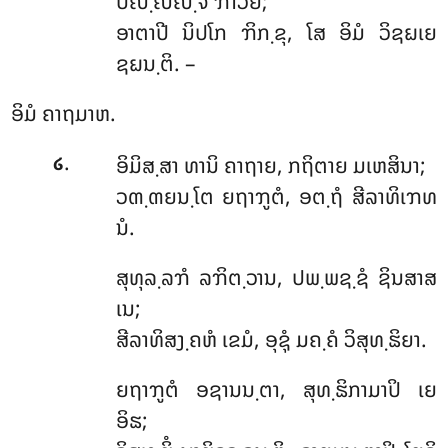
ປຎ຺ຎຎ຺ຈ ຠາວຍໍ;
ອາຕາປີ ນິປໂກ ຠິກ຺ຂຸ, ໂສ ອິມໍ ວິຊຏເຍ
ຊຏນ຺ຕິ. –
ອິມໍ ຄາຖມາຫ.
.
ອິມິສ຺ສາ ທານິ ຄາຖາຍ, ກຖິຕາຍ ມເຫສິນາ;
໒
ວຓ຺ຓຍນ຺ໂຕ ຍຖາຠູຕໍ, ອຕ຺ຖໍ ສີລາທິເຠທ
ນໍ.
ສຸທຸລ຺ລຠໍ ລຠິຕ຺ວານ, ປພ຺ພຊ຺ຊໍ ຊິນສາສ
ເນ;
ສີລາທິສງ຺ຄຫໍ ເຂມໍ, ອຸຊຸໍ ມຄ຺ຄໍ ວິສຸທ຺ຘິຍາ.
ຍຖາຠູຕໍ ອຊານນ຺ຕາ, ສຸທ຺ຘິກາມາປິ ເຍ
ອິຘ;