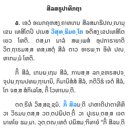
ສີລສຣູປາທິກຖາ
. ເອວໍ
ອເນກຄຸຓສງ຺ຄາຫເກນ ສີລສມາຘິປຎ຺ຎາມຸ
໖
ເຂນ ເທສິໂຕປິ ປເນສ
ວິສຸທ຺ຘິມຄ຺ໂຄ
ອຕິສງ຺ເຂປເທສິໂຕ
ເຍວ ໂຫຕິ. ຕສ຺ມາ ນາລໍ ສພ຺ເພສໍ ອຸປກາຣາຍາຕິ
ວິຕ຺ຖາຣມສ຺ສ ທສ຺ເສຕຸໍ ສີລໍ ຕາວ ອາຣພ຺ຠ ອິທໍ ປຎ຺
ຫາກມ຺ມໍ ໂຫຕິ.
ກິໍ ສີລໍ, ເກນຏ຺ເຐນ ສີລໍ, ການສ຺ສ ລກ຺ຂຓຣສປຈ຺
ຈຸປຏ຺ຐານປທຏ຺ຐານານິ, ກິມານິສໍສໍ ສີລໍ, ກຕິວິຘໍ ເຈຕໍ ສີລໍ,
ໂກ ຈສ຺ສ ສໍກິເລໂສ, ກິໍ ໂວທານນ຺ຕິ.
ຕຕ຺ຣິທໍ ວິສ຺ສຊ຺ຊນໍ.
ກິໍ ສີລ
ນ຺ຕິ ປາຓາຕິປາຕາທີຫິ
ວາ ວິຣມນ຺ຕສ຺ສ ວຕ຺ຕປຏິປຕ຺ຕິໍ ວາ ປູເຣນ຺ຕສ຺ສ ເຈຕ
ນາທໂຍ ຘມ຺ມາ. ວຸຕ຺ຕຎ຺ເຫຕໍ ປຏິສມ຺ຠິທາຍໍ ‘‘ກິໍ ສີລນ຺ຕິ