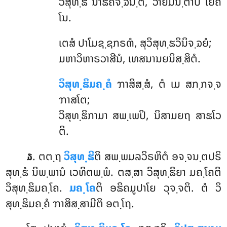
ວິສຸທ຺ຘິໍ ນາຘິຄຈ຺ຉນ຺ຕິ, ວາຍມນ຺ຕາປິ ໂຍຄິ
ໂນ.
ເຕສໍ
ປາໂມຊ຺ຊກຣຓໍ, ສຸວິສຸທ຺ຘວິນິຈ຺ຉຍໍ;
ມຫາວິຫາຣວາສີນໍ, ເທສນານຍນິສ຺ສິຕໍ.
ວິສຸທ຺ຘິມຄ຺ຄໍ
ຠາສິສ຺ສໍ, ຕໍ ເມ ສກ຺ກຈ຺ຈ
ຠາສໂຕ;
ວິສຸທ຺ຘິກາມາ ສພ຺ເພປິ, ນິສາມຍຖ ສາຘໂວ
ຕິ.
. ຕຕ຺ຖ
ວິສຸທ຺ຘີ
ຕິ ສພ຺ພມລວິຣຫິຕໍ ອຈ຺ຈນ຺ຕປຣິ
໓
ສຸທ຺ຘໍ ນິພ຺ພານໍ ເວທິຕພ຺ພໍ. ຕສ຺ສາ ວິສຸທ຺ຘິຍາ ມຄ຺ໂຄຕິ
ວິສຸທ຺ຘິມຄ຺ໂຄ.
ມຄ຺ໂຄ
ຕິ ອຘິຄມູປາໂຍ ວຸຈ຺ຈຕິ. ຕໍ ວິ
ສຸທ຺ຘິມຄ຺ຄໍ ຠາສິສ຺ສາມີຕິ ອຕ຺ໂຖ.