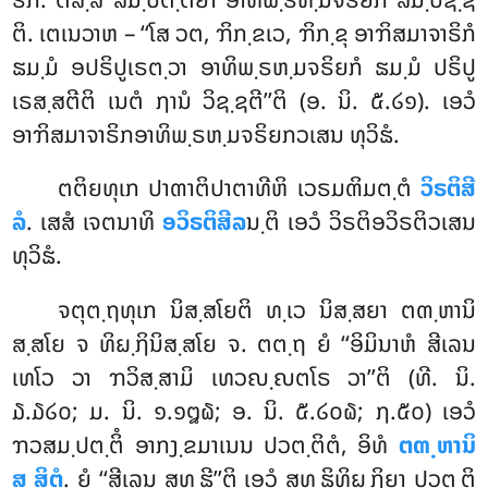
ຕິ. ເຕເນວາຫ – ‘‘ໂສ ວຕ, ຠິກ຺ຂເວ, ຠິກ຺ຂຸ ອາຠິສມາຈາຣິກໍ
ຘມ຺ມໍ ອປຣິປູເຣຕ຺ວາ ອາທິພ຺ຣຫ຺ມຈຣິຍກໍ ຘມ຺ມໍ ປຣິປູ
ເຣສ຺ສຕີຕິ ເນຕໍ ຐານໍ ວິຊ຺ຊຕີ’’ຕິ (ອ. ນິ. ໕.໒໑). ເອວໍ
ອາຠິສມາຈາຣິກອາທິພ຺ຣຫ຺ມຈຣິຍກວເສນ ທຸວິຘໍ.
ຕຕິຍທຸເກ ປາຓາຕິປາຕາທີຫິ ເວຣມຓິມຕ຺ຕໍ
ວິຣຕິສີ
ລໍ
. ເສສໍ ເຈຕນາທິ
ອວິຣຕິສີລ
ນ຺ຕິ ເອວໍ ວິຣຕິອວິຣຕິວເສນ
ທຸວິຘໍ.
ຈຕຸຕ຺ຖທຸເກ ນິສ຺ສໂຍຕິ ທ຺ເວ ນິສ຺ສຍາ ຕຓ຺ຫານິ
ສ຺ສໂຍ ຈ ທິຏ຺ຐິນິສ຺ສໂຍ ຈ. ຕຕ຺ຖ ຍໍ ‘‘ອິມິນາຫໍ ສີເລນ
ເທໂວ ວາ ຠວິສ຺ສາມິ ເທວຎ຺ຎຕໂຣ ວາ’’ຕິ (ທີ. ນິ.
໓.໓໒໐; ມ. ນິ. ໑.໑໘໖; ອ. ນິ. ໕.໒໐໖; ໗.໕໐) ເອວໍ
ຠວສມ຺ປຕ຺ຕິໍ ອາກງ຺ຂມາເນນ ປວຕ຺ຕິຕໍ, ອິທໍ
ຕຓ຺ຫານິ
ສ຺ສິຕໍ
. ຍໍ ‘‘ສີເລນ ສຸທ຺ຘີ’’ຕິ ເອວໍ ສຸທ຺ຘິທິຏ຺ຐິຍາ ປວຕ຺ຕິ