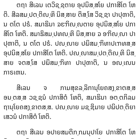
ຕຖາ
ສີເລນ ເຕວິຊ຺ຊຕາຍ ອຸປນິສ຺ສໂຍ ປກາສິໂຕ ໂຫ
ຕິ. ສີລສມ຺ປຕ຺ຕິຎ຺ຫິ ນິສ຺ສາຍ ຕິສ຺ໂສ ວິຊ຺ຊາ ປາປຸຓາຕິ,
ນ ຕໂຕ ປຣໍ. ສມາຘິນາ ຉຬຠິຎ຺ຎຕາຍ ອຸປນິສ຺ສໂຍ ປກາ
ສິໂຕ ໂຫຕິ. ສມາຘິສມ຺ປທຎ຺ຫິ ນິສ຺ສາຍ ຉ ອຠິຎ຺ຎາ ປາ
ປຸຓາຕິ, ນ ຕໂຕ ປຣໍ. ປຎ຺ຎາຍ ປຏິສມ຺ຠິທາປເຠທສ຺ສ
ອຸປນິສ຺ສໂຍ ປກາສິໂຕ ໂຫຕິ. ປຎ຺ຎາສມ຺ປຕ຺ຕິຎ຺ຫິ ນິສ຺
ສາຍ ຈຕສ຺ໂສ ປຏິສມ຺ຠິທາ ປາປຸຓາຕິ, ນ ອຎ຺ເຎນ
ກາຣເຓນ.
ສີເລນ ຈ ກາມສຸຂລ຺ລິການຸໂຍຄສງ຺ຂາຕສ຺ສ
ອນ຺ຕສ຺ສ ວຊ຺ຊນໍ ປກາສິຕໍ ໂຫຕິ, ສມາຘິນາ ອຕ຺ຕກິລມ
ຖານຸໂຍຄສງ຺ຂາຕສ຺ສ. ປຎ຺ຎາຍ ມຊ຺ຌິມາຍ ປຏິປຕ຺ຕິຍາ
ເສວນໍ ປກາສິຕໍ ໂຫຕິ.
ຕຖາ ສີເລນ ອປາຍສມຕິກ຺ກມນຸປາໂຍ ປກາສິໂຕ ໂຫ