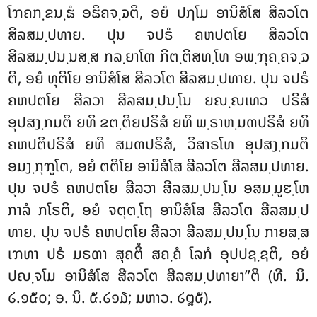
ໂຠຄກ຺ຂນ຺ຘໍ ອຘິຄຈ຺ຉຕິ, ອຍໍ ປຐໂມ ອານິສໍໂສ ສີລວໂຕ
ສີລສມ຺ປທາຍ. ປຸນ ຈປຣໍ ຄຫປຕໂຍ ສີລວໂຕ
ສີລສມ຺ປນ຺ນສ຺ສ ກລ຺ຍາໂຓ ກິຕ຺ຕິສທ຺ໂທ ອພ຺ຠຸຄ຺ຄຈ຺ຉ
ຕິ, ອຍໍ ທຸຕິໂຍ ອານິສໍໂສ ສີລວໂຕ ສີລສມ຺ປທາຍ. ປຸນ ຈປຣໍ
ຄຫປຕໂຍ ສີລວາ ສີລສມ຺ປນ຺ໂນ ຍຎ຺ຎເທວ ປຣິສໍ
ອຸປສງ຺ກມຕິ ຍທິ ຂຕ຺ຕິຍປຣິສໍ ຍທິ ພ຺ຣາຫ຺ມຓປຣິສໍ ຍທິ
ຄຫປຕິປຣິສໍ ຍທິ ສມຓປຣິສໍ, ວິສາຣໂທ ອຸປສງ຺ກມຕິ
ອມງ຺ກຸຠູໂຕ, ອຍໍ ຕຕິໂຍ ອານິສໍໂສ ສີລວໂຕ ສີລສມ຺ປທາຍ.
ປຸນ ຈປຣໍ
ຄຫປຕໂຍ ສີລວາ ສີລສມ຺ປນ຺ໂນ ອສມ຺ມູຬ຺ໂຫ
ກາລໍ ກໂຣຕິ, ອຍໍ ຈຕຸຕ຺ໂຖ ອານິສໍໂສ ສີລວໂຕ ສີລສມ຺ປ
ທາຍ. ປຸນ ຈປຣໍ ຄຫປຕໂຍ ສີລວາ ສີລສມ຺ປນ຺ໂນ ກາຍສ຺ສ
ເຠທາ ປຣໍ ມຣຓາ
ສຸຄຕິໍ ສຄ຺ຄໍ ໂລກໍ ອຸປປຊ຺ຊຕິ, ອຍໍ
ປຎ຺ຈໂມ ອານິສໍໂສ ສີລວໂຕ ສີລສມ຺ປທາຍາ’’ຕິ (ທີ. ນິ.
໒.໑໕໐; ອ. ນິ. ໕.໒໑໓; ມຫາວ. ໒໘໕).