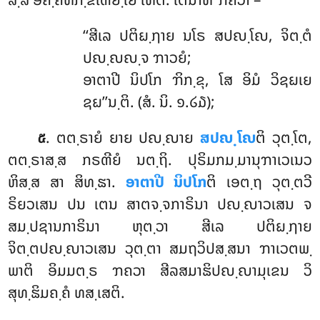
‘‘ສີເລ
ປຕິຏ຺ຐາຍ ນໂຣ ສປຎ຺ໂຎ, ຈິຕ຺ຕໍ
ປຎ຺ຎຎ຺ຈ ຠາວຍໍ;
ອາຕາປີ ນິປໂກ ຠິກ຺ຂຸ, ໂສ ອິມໍ ວິຊຏເຍ
ຊຏ’’ນ຺ຕິ. (ສໍ. ນິ. ໑.໒໓);
. ຕຕ຺ຣາຍໍ ຍາຍ ປຎ຺ຎາຍ
ສປຎ຺ໂຎ
ຕິ ວຸຕ຺ໂຕ,
໕
ຕຕ຺ຣາສ຺ສ ກຣຓີຍໍ ນຕ຺ຖິ. ປຸຣິມກມ຺ມານຸຠາເວເນວ
ຫິສ຺ສ ສາ ສິທ຺ຘາ.
ອາຕາປີ ນິປໂກ
ຕິ ເອຕ຺ຖ ວຸຕ຺ຕວີ
ຣິຍວເສນ ປນ ເຕນ ສາຕຈ຺ຈກາຣິນາ ປຎ຺ຎາວເສນ ຈ
ສມ຺ປຊານກາຣິນາ ຫຸຕ຺ວາ ສີເລ ປຕິຏ຺ຐາຍ
ຈິຕ຺ຕປຎ຺ຎາວເສນ ວຸຕ຺ຕາ ສມຖວິປສ຺ສນາ ຠາເວຕພ຺
ພາຕິ ອິມມຕ຺ຣ ຠຄວາ ສີລສມາຘິປຎ຺ຎາມຸເຂນ ວິ
ສຸທ຺ຘິມຄ຺ຄໍ ທສ຺ເສຕິ.