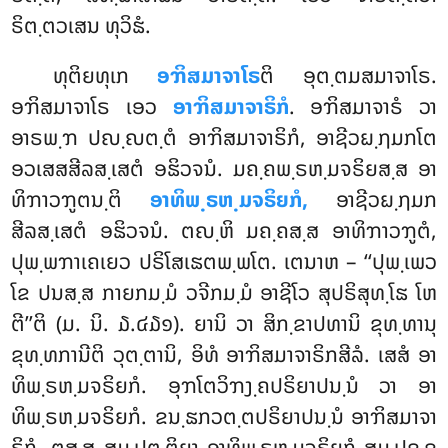
ຣິຕ຺ຕວເສນ ທຸວິຘໍ.
ທຸຕິຍທຸເກ
ອຠິສມາຈາໂຣ
ຕິ ອຸຕ຺ຕມສມາຈາໂຣ.
ອຠິສມາຈາໂຣ ເອວ
ອາຠິສມາຈາຣິກໍ
. ອຠິສມາຈາຣໍ ວາ
ອາຣພ຺ຠ ປຎ຺ຎຕ຺ຕໍ ອາຠິສມາຈາຣິກໍ, ອາຊີວຏ຺ຐມກໂຕ
ອວເສສສີລສ຺ເສຕໍ ອຘິວຈນໍ. ມຄ຺ຄພ຺ຣຫ຺ມຈຣິຍສ຺ສ ອາ
ທິຠາວຠູຕນ຺ຕິ
ອາທິພ຺ຣຫ຺ມຈຣິຍກໍ,
ອາຊີວຏ຺ຐມກ
ສີລສ຺ເສຕໍ ອຘິວຈນໍ. ຕຎ຺ຫິ ມຄ຺ຄສ຺ສ ອາທິຠາວຠູຕໍ,
ປຸພ຺ພຠາເຄເຍວ ປຣິໂສເຘຕພ຺ພໂຕ. ເຕນາຫ – ‘‘ປຸພ຺ເພວ
ໂຂ ປນສ຺ສ ກາຍກມ຺ມໍ ວຈີກມ຺ມໍ ອາຊີໂວ ສຸປຣິສຸທ຺ໂຘ ໂຫ
ຕີ’’ຕິ (ມ. ນິ. ໓.໔໓໑). ຍານິ ວາ ສິກ຺ຂາປທານິ ຂຸທ຺ທານຸ
ຂຸທ຺ທການີຕິ ວຸຕ຺ຕານິ, ອິທໍ ອາຠິສມາຈາຣິກສີລໍ. ເສສໍ ອາ
ທິພ຺ຣຫ຺ມຈຣິຍກໍ. ອຸຠໂຕວິຠງ຺ຄປຣິຍາປນ຺ນໍ ວາ ອາ
ທິພ຺ຣຫ຺ມຈຣິຍກໍ. ຂນ຺ຘກວຕ຺ຕປຣິຍາປນ຺ນໍ ອາຠິສມາຈາ
ຣິກໍ. ຕສ຺ສ ສມ຺ປຕ຺ຕິຍາ ອາທິພ຺ຣຫ຺ມຈຣິຍກໍ ສມ຺ປຊ຺ຊ