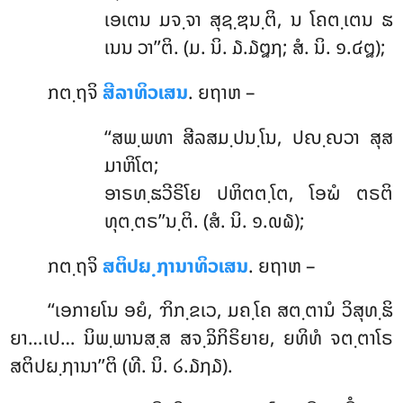
ເອເຕນ ມຈ຺ຈາ ສຸຊ຺ຌນ຺ຕິ, ນ ໂຄຕ຺ເຕນ ຘ
ເນນ ວາ’’ຕິ. (ມ. ນິ. ໓.໓໘໗; ສໍ. ນິ. ໑.໔໘);
ກຕ຺ຖຈິ
ສີລາທິວເສນ
. ຍຖາຫ –
‘‘ສພ຺ພທາ
ສີລສມ຺ປນ຺ໂນ, ປຎ຺ຎວາ ສຸສ
ມາຫິໂຕ;
ອາຣທ຺ຘວີຣິໂຍ ປຫິຕຕ຺ໂຕ, ໂອຆໍ ຕຣຕິ
ທຸຕ຺ຕຣ’’ນ຺ຕິ. (ສໍ. ນິ. ໑.໙໖);
ກຕ຺ຖຈິ
ສຕິປຏ຺ຐານາທິວເສນ
. ຍຖາຫ –
‘‘ເອກາຍໂນ ອຍໍ, ຠິກ຺ຂເວ, ມຄ຺ໂຄ ສຕ຺ຕານໍ ວິສຸທ຺ຘິ
ຍາ…ເປ… ນິພ຺ພານສ຺ສ ສຈ຺ຉິກິຣິຍາຍ, ຍທິທໍ ຈຕ຺ຕາໂຣ
ສຕິປຏ຺ຐານາ’’ຕິ (ທີ. ນິ. ໒.໓໗໓).