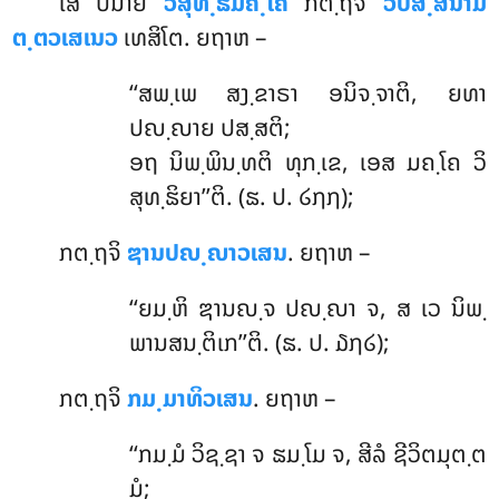
ໂສ ປນາຍໍ
ວິສຸທ຺ຘິມຄ຺ໂຄ
ກຕ຺ຖຈິ
ວິປສ຺ສນາມ
ຕ຺ຕວເສເນວ
ເທສິໂຕ. ຍຖາຫ –
‘‘ສພ຺ເພ ສງ຺ຂາຣາ ອນິຈ຺ຈາຕິ, ຍທາ
ປຎ຺ຎາຍ ປສ຺ສຕິ;
ອຖ ນິພ຺ພິນ຺ທຕິ ທຸກ຺ເຂ, ເອສ ມຄ຺ໂຄ ວິ
ສຸທ຺ຘິຍາ’’ຕິ. (ຘ. ປ. ໒໗໗);
ກຕ຺ຖຈິ
ຌານປຎ຺ຎາວເສນ
. ຍຖາຫ –
‘‘ຍມ຺ຫິ ຌານຎ຺ຈ ປຎ຺ຎາ ຈ, ສ ເວ ນິພ຺
ພານສນ຺ຕິເກ’’ຕິ. (ຘ. ປ. ໓໗໒);
ກຕ຺ຖຈິ
ກມ຺ມາທິວເສນ
. ຍຖາຫ –
‘‘ກມ຺ມໍ
ວິຊ຺ຊາ ຈ ຘມ຺ໂມ ຈ, ສີລໍ ຊີວິຕມຸຕ຺ຕ
ມໍ;