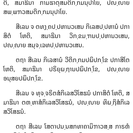
ຕິ, ສມາຘິນາ ກາມຘາຕຸສມຕິກ຺ກມນຸປາໂຍ, ປຎ຺ຎາຍ
ສພ຺ພຠວສມຕິກ຺ກມນຸປາໂຍ.
ສີເລນ ຈ ຕທງ຺ຄປ຺ປຫານວເສນ ກິເລສປ຺ປຫານໍ ປກາ
ສິຕໍ ໂຫຕິ, ສມາຘິນາ ວິກ຺ຂມ຺ຠນປ຺ປຫານວເສນ,
ປຎ຺ຎາຍ ສມຸຈ຺ເຉທປ຺ປຫານວເສນ.
ຕຖາ ສີເລນ ກິເລສານໍ ວີຕິກ຺ກມປຏິປກ຺ໂຂ ປກາສິໂຕ
ໂຫຕິ, ສມາຘິນາ ປຣິຍຸຏ຺ຐານປຏິປກ຺ໂຂ, ປຎ຺ຎາຍ
ອນຸສຍປຏິປກ຺ໂຂ.
ສີເລນ ຈ ທຸຈ຺ຈຣິຕສໍກິເລສວິໂສຘນໍ ປກາສິຕໍ ໂຫຕິ, ສ
ມາຘິນາ ຕຓ຺ຫາສໍກິເລສວິໂສຘນໍ, ປຎ຺ຎາຍ ທິຏ຺ຐິສໍກິເລ
ສວິໂສຘນໍ.
ຕຖາ ສີເລນ ໂສຕາປນ຺ນສກທາຄາມິຠາວສ຺ສ ກາຣຓໍ