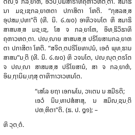
ຕຎ຺ຈ ກລ຺ຍາຓໍ, ອວິປ຺ປຏິສາຣາທິຄຸຓາວຫຕ຺ຕາ. ສມາຘິ
ນາ ມຊ຺ເຌກລ຺ຍາຓຕາ ປກາສິຕາ ໂຫຕິ. ‘‘ກຸສລສ຺ສ
ອຸປສມ຺ປທາ’’ຕິ (ທີ. ນິ. ໒.໙໐) ອາທິວຈນໂຕ ຫິ ສມາຘິ
ສາສນສ຺ສ ມຊ຺ເຌ, ໂສ ຈ ກລ຺ຍາໂຓ, ອິທ຺ຘິວິຘາທິ
ຄຸຓາວຫຕ຺ຕາ. ປຎ຺ຎາຍ ສາສນສ຺ສ ປຣິໂຍສານກລ຺ຍາຓ
ຕາ ປກາສິຕາ ໂຫຕິ. ‘‘ສຈິຕ຺ຕປຣິໂຍທາປນໍ, ເອຕໍ ພຸທ຺ຘານ
ສາສນ’’ນ຺ຕິ (ທີ. ນິ. ໒.໙໐) ຫິ ວຈນໂຕ, ປຎ຺ຎຸຕ຺ຕຣໂຕ
ຈ ປຎ຺ຎາ ສາສນສ຺ສ ປຣິໂຍສານໍ, ສາ ຈ ກລ຺ຍາຓໍ,
ອິຏ຺ຐານິຏ຺ເຐສຸ ຕາທິຠາວາວຫນໂຕ.
‘‘ເສໂລ ຍຖາ ເອກຆໂນ, ວາເຕນ ນ ສມີຣຕິ;
ເອວໍ ນິນ຺ທາປສໍສາສຸ, ນ ສມິຎ຺ຊນ຺ຕິ
ປຓ຺ຑິຕາ’’ຕິ. (ຘ. ປ. ໘໑); –
ຫິ ວຸຕ຺ຕໍ.