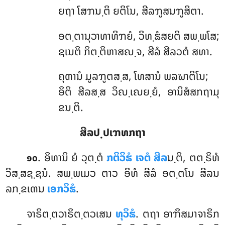
ຍຖາ ໂສຠນ຺ຕິ ຍຕິໂນ, ສີລຠູສນຠູສິຕາ.
ອຕ຺ຕານຸວາທາທິຠຍໍ, ວິທ຺ຘໍສຍຕິ ສພ຺ພໂສ;
ຊເນຕິ ກິຕ຺ຕິຫາສຎ຺ຈ, ສີລໍ ສີລວຕໍ ສທາ.
ຄຸຓານໍ
ມູລຠູຕສ຺ສ, ໂທສານໍ ພລຆາຕິໂນ;
ອິຕິ ສີລສ຺ສ ວິຎ຺ເຎຍ຺ຍໍ, ອານິສໍສກຖາມຸ
ຂນ຺ຕິ.
ສີລປ຺ປເຠທກຖາ
. ອິທານິ ຍໍ ວຸຕ຺ຕໍ
ກຕິວິຘໍ ເຈຕໍ ສີລ
ນ຺ຕິ, ຕຕ຺ຣິທໍ
໑໐
ວິສ຺ສຊ຺ຊນໍ. ສພ຺ພເມວ ຕາວ ອິທໍ ສີລໍ ອຕ຺ຕໂນ ສີລນ
ລກ຺ຂເຓນ
ເອກວິຘໍ
.
ຈາຣິຕ຺ຕວາຣິຕ຺ຕວເສນ
ທຸວິຘໍ
. ຕຖາ ອາຠິສມາຈາຣິກ