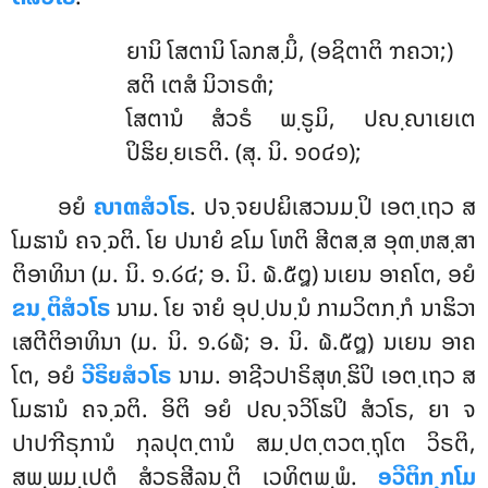
ຍານິ
ໂສຕານິ ໂລກສ຺ມິໍ, (ອຊິຕາຕິ ຠຄວາ;)
ສຕິ ເຕສໍ ນິວາຣຓໍ;
ໂສຕານໍ ສໍວຣໍ ພ຺ຣູມິ, ປຎ຺ຎາເຍເຕ
ປິຘິຍ຺ຍເຣຕິ. (ສຸ. ນິ. ໑໐໔໑);
ອຍໍ
ຎາຓສໍວໂຣ
. ປຈ຺ຈຍປຏິເສວນມ຺ປິ ເອຕ຺ເຖວ ສ
ໂມຘານໍ ຄຈ຺ຉຕິ. ໂຍ ປນາຍໍ ຂໂມ ໂຫຕິ ສີຕສ຺ສ ອຸຓ຺ຫສ຺ສາ
ຕິອາທິນາ (ມ. ນິ. ໑.໒໔; ອ. ນິ. ໖.໕໘) ນເຍນ ອາຄໂຕ, ອຍໍ
ຂນ຺ຕິສໍວໂຣ
ນາມ. ໂຍ ຈາຍໍ ອຸປ຺ປນ຺ນໍ ກາມວິຕກ຺ກໍ ນາຘິວາ
ເສຕີຕິອາທິນາ (ມ. ນິ. ໑.໒໖; ອ. ນິ. ໖.໕໘) ນເຍນ ອາຄ
ໂຕ, ອຍໍ
ວີຣິຍສໍວໂຣ
ນາມ. ອາຊີວປາຣິສຸທ຺ຘິປິ ເອຕ຺ເຖວ ສ
ໂມຘານໍ ຄຈ຺ຉຕິ. ອິຕິ ອຍໍ ປຎ຺ຈວິໂຘປິ ສໍວໂຣ, ຍາ ຈ
ປາປຠີຣຸການໍ ກຸລປຸຕ຺ຕານໍ ສມ຺ປຕ຺ຕວຕ຺ຖຸໂຕ ວິຣຕິ,
ສພ຺ພມ຺ເປຕໍ ສໍວຣສີລນ຺ຕິ ເວທິຕພ຺ພໍ.
ອວີຕິກ຺ກໂມ