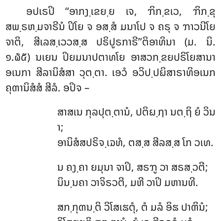
ອປເຣປິ ‘‘ອາກງ຺ເຂຍ຺ຍ ເຈ, ຠິກ຺ຂເວ, ຠິກ຺ຂຸ
ສພ຺ຣຫ຺ມຈາຣີນໍ ປິໂຍ ຈ ອສ຺ສໍ ມນາໂປ ຈ ຄຣຸ ຈ ຠາວນີໂຍ
ຈາຕິ, ສີເລສ຺ເວວສ຺ສ ປຣິປູຣກາຣີ’’ຕິອາທິນາ (ມ. ນິ.
໑.໖໕) ນເຍນ ປິຍມນາປຕາທໂຍ ອາສວກ຺ຂຍປຣິໂຍສານາ
ອເນກາ ສີລານິສໍສາ ວຸຕ຺ຕາ. ເອວໍ ອວິປ຺ປຏິສາຣາທິອເນກ
ຄຸຓານິສໍສໍ ສີລໍ. ອປິຈ –
ສາສເນ ກຸລປຸຕ຺ຕານໍ, ປຕິຏ຺ຐາ ນຕ຺ຖິ ຍໍ ວິນ
າ;
ອານິສໍສປຣິຈ຺ເຉທໍ, ຕສ຺ສ ສີລສ຺ສ ໂກ ວເທ.
ນ ຄງ຺ຄາ ຍມຸນາ ຈາປິ, ສຣຠູ ວາ ສຣສ຺ວຕີ;
ນິນ຺ນຄາ ວາຈິຣວຕີ, ມຫີ ວາປິ ມຫານທີ.
ສກ຺ກຸຓນ຺ຕິ ວິໂສເຘຕຸໍ, ຕໍ ມລໍ ອິຘ ປາຓິນໍ;