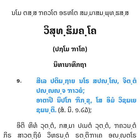
ນໂມ ຕສ຺ສ ຠຄວໂຕ ອຣຫໂຕ ສມ຺ມາສມ຺ພຸທ຺ຘສ຺ສ
ວິສຸທ຺ຘິມຄ຺ໂຄ
(ປຐໂມ ຠາໂຄ)
ນິທານາທິກຖາ
.
ສີເລ
ປຕິຏ຺ຐາຍ ນໂຣ ສປຎ຺ໂຎ, ຈິຕ຺ຕໍ
໑
ປຎ຺ຎຎ຺ຈ ຠາວຍໍ;
ອາຕາປີ ນິປໂກ ຠິກ຺ຂຸ, ໂສ ອິມໍ ວິຊຏເຍ
ຊຏນ຺ຕິ.
(ສໍ. ນິ. ໑.໒໓);
ອິຕິ ຫິທໍ ວຸຕ຺ຕໍ, ກສ຺ມາ ປເນຕໍ ວຸຕ຺ຕໍ, ຠຄວນ຺ຕໍ
ກິຣ ສາວຕ຺ຖິຍໍ ວິຫຣນ຺ຕໍ ຣຕ຺ຕິຠາເຄ ອຎ຺ຎຕໂຣ