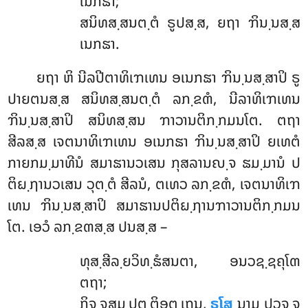
ເນກຘາ;
ສນິທສ຺ສນຕ຺ຕໍ ຣູປສ຺ສ, ຍຖາ ຠິນ຺ນສ຺ສ
ເນກຘາ.
ຍຖາ ຫິ ນີລປີຕາທິເຠເທນ ອເນກຘາ ຠິນ຺ນສ຺ສາປິ ຣູ
ປາຍຕນສ຺ສ ສນິທສ຺ສນຕ຺ຕໍ ລກ຺ຂຓໍ, ນີລາທິເຠເທນ
ຠິນ຺ນສ຺ສາປິ ສນິທສ຺ສນ ຠາວານຕິກ຺ກມນໂຕ. ຕຖາ
ສີລສ຺ສ ເຈຕນາທິເຠເທນ ອເນກຘາ ຠິນ຺ນສ຺ສາປິ ຍເທຕໍ
ກາຍກມ຺ມາທີນໍ ສມາຘານວເສນ ກຸສລານຎ຺ຈ ຘມ຺ມານໍ ປ
ຕິຏ຺ຐານວເສນ ວຸຕ຺ຕໍ ສີລນໍ, ຕເທວ ລກ຺ຂຓໍ, ເຈຕນາທິເຠ
ເທນ ຠິນ຺ນສ຺ສາປິ ສມາຘານປຕິຏ຺ຐານຠາວານຕິກ຺ກມນ
ໂຕ. ເອວໍ ລກ຺ຂຓສ຺ສ ປນສ຺ສ –
ທຸສ຺ສີລ຺ຍວິທ຺ຘໍສນຕາ
, ອນວຊ຺ຊຄຸໂຓ
ຕຖາ;
ກິຈ຺ຈສມ຺ປຕ຺ຕິອຕ຺ເຖນ,
ຣໂສ
ນາມ ປວຸຈ຺ຈ