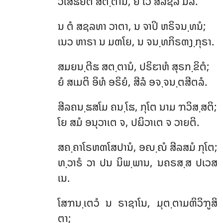
ວິໂສຘຍຕິ ສຕ຺ຕານໍ, ຍໍ ເວ ສີລຊລໍ ມລໍ.
ນ ຕໍ ສຊລທາ ວາຕາ, ນ ຈາປິ ຫຣິຈນ຺ທນໍ;
ເນວ ຫາຣາ ນ ມຓໂຍ, ນ ຈນ຺ທກິຣຓງ຺ກຸຣາ.
ສມຍນ຺ຕີຘ ສຕ຺ຕານໍ, ປຣິຬາຫໍ ສຸຣກ຺ຂິຕໍ;
ຍໍ ສເມຕິ ອິທໍ ອຣິຍໍ, ສີລໍ ອຈ຺ຈນ຺ຕສີຕລໍ.
ສີລຄນ຺ຘສໂມ ຄນ຺ໂຘ, ກຸໂຕ ນາມ ຠວິສ຺ສຕິ;
ໂຍ ສມໍ ອນຸວາເຕ ຈ, ປຏິວາເຕ ຈ ວາຍຕິ.
ສຄ຺ຄາໂຣຫຓໂສປານໍ
, ອຎ຺ຎໍ ສີລສມໍ ກຸໂຕ;
ທ຺ວາຣໍ ວາ ປນ ນິພ຺ພານ, ນຄຣສ຺ສ ປເວສ
ເນ.
ໂສຠນ຺ເຕວໍ ນ ຣາຊາໂນ, ມຸຕ຺ຕາມຓິວິຠູສິ
ຕາ;