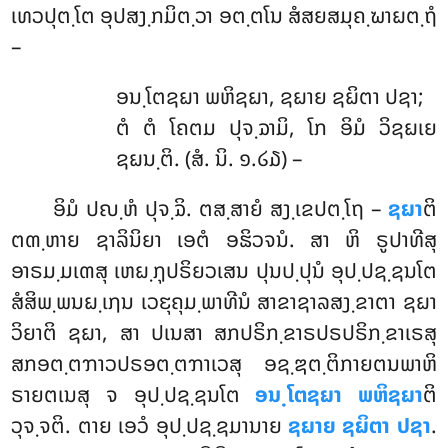
ເທວປຸຕ຺ໂຕ ອຸປສງ຺ກມິຕ຺ວາ ອຕ຺ຕໂນ ສໍສຍສມຸຄ຺ຆາຏຕ຺ຖໍ
–
ອນ຺ໂຕຊຏາ ພຫິຊຏາ, ຊຏາຍ ຊຏິຕາ ປຊາ;
ຕໍ ຕໍ ໂຄຕມ ປຸຈ຺ຉາມິ, ໂກ ອິມໍ ວິຊຏເຍ
ຊຏນ຺ຕິ. (ສໍ. ນິ. ໑.໒໓) –
ອິມໍ
ປຎ຺ຫໍ ປຸຈ຺ຉິ. ຕສ຺ສາຍໍ ສງ຺ເຂປຕ຺ໂຖ –
ຊຏາ
ຕິ
ຕຓ຺ຫາຍ ຊາລິນິຍາ ເອຕໍ ອຘິວຈນໍ. ສາ ຫິ ຣູປາທີສຸ
ອາຣມ຺ມເຓສຸ ເຫຏ຺ຐຸປຣິຍວເສນ ປຸນປ຺ປຸນໍ ອຸປ຺ປຊ຺ຊນໂຕ
ສໍສິພ຺ພນຏ຺ເຐນ ເວຬຸຄຸມ຺ພາທີນໍ ສາຂາຊາລສງ຺ຂາຕາ ຊຏາ
ວິຍາຕິ ຊຏາ, ສາ ປເນສາ ສກປຣິກ຺ຂາຣປຣປຣິກ຺ຂາເຣສຸ
ສກອຕ຺ຕຠາວປຣອຕ຺ຕຠາເວສຸ ອຊ຺ຌຕ຺ຕິກາຍຕນພາຫິ
ຣາຍຕເນສຸ ຈ ອຸປ຺ປຊ຺ຊນໂຕ
ອນ຺ໂຕຊຏາ ພຫິຊຏາ
ຕິ
ວຸຈ຺ຈຕິ. ຕາຍ ເອວໍ ອຸປ຺ປຊ຺ຊມານາຍ
ຊຏາຍ ຊຏິຕາ ປຊາ
.