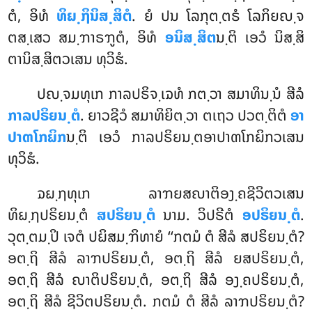
ຕໍ, ອິທໍ
ທິຏ຺ຐິນິສ຺ສິຕໍ
. ຍໍ ປນ ໂລກຸຕ຺ຕຣໍ ໂລກິຍຎ຺ຈ
ຕສ຺ເສວ ສມ຺ຠາຣຠູຕໍ, ອິທໍ
ອນິສ຺ສິຕ
ນ຺ຕິ ເອວໍ ນິສ຺ສິ
ຕານິສ຺ສິຕວເສນ ທຸວິຘໍ.
ປຎ຺ຈມທຸເກ ກາລປຣິຈ຺ເຉທໍ ກຕ຺ວາ ສມາທິນ຺ນໍ ສີລໍ
ກາລປຣິຍນ຺ຕໍ
. ຍາວຊີວໍ ສມາທິຍິຕ຺ວາ ຕເຖວ ປວຕ຺ຕິຕໍ
ອາ
ປາຓໂກຏິກ
ນ຺ຕິ ເອວໍ ກາລປຣິຍນ຺ຕອາປາຓໂກຏິກວເສນ
ທຸວິຘໍ.
ຉຏ຺ຐທຸເກ ລາຠຍສຎາຕິອງ຺ຄຊີວິຕວເສນ
ທິຏ຺ຐປຣິຍນ຺ຕໍ
ສປຣິຍນ຺ຕໍ
ນາມ. ວິປຣີຕໍ
ອປຣິຍນ຺ຕໍ
.
ວຸຕ຺ຕມ຺ປິ ເຈຕໍ ປຏິສມ຺ຠິທາຍໍ ‘‘ກຕມໍ ຕໍ ສີລໍ ສປຣິຍນ຺ຕໍ?
ອຕ຺ຖິ ສີລໍ ລາຠປຣິຍນ຺ຕໍ, ອຕ຺ຖິ ສີລໍ ຍສປຣິຍນ຺ຕໍ,
ອຕ຺ຖິ
ສີລໍ ຎາຕິປຣິຍນ຺ຕໍ, ອຕ຺ຖິ ສີລໍ ອງ຺ຄປຣິຍນ຺ຕໍ,
ອຕ຺ຖິ ສີລໍ ຊີວິຕປຣິຍນ຺ຕໍ. ກຕມໍ ຕໍ ສີລໍ ລາຠປຣິຍນ຺ຕໍ?