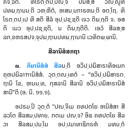
ຄຈ຺ຉຕິ. ຫິໂຣຕ຺ຕປ຺ປຎ຺ຈ ປນສ຺ສ ວິຎ຺ຎູຫິ
ປທຏ຺ຐານນ຺ຕິ ວຓ຺ຓິຕໍ, ອາສນ຺ນກາຣຓນ຺ຕິ ອຕ຺ໂຖ. ຫິ
ໂຣຕ຺ຕປ຺ເປ ຫິ ສຕິ ສີລໍ ອຸປ຺ປຊ຺ຊຕິ ເຈວ ຕິຏ຺ຐຕິ ຈ. ອສ
ຕິ ເນວ ອຸປ຺ປຊ຺ຊຕິ, ນ ຕິຏ຺ຐຕີຕິ. ເອວໍ ສີລສ຺ສ
ລກ຺ຂຓຣສປຈ຺ຈຸປຏ຺ຐານປທຏ຺ຐານານິ ເວທິຕພ຺ພານິ.
ສີລານິສໍສກຖາ
.
ກິມານິສໍສໍ ສີລ
ນ຺ຕິ ອວິປ຺ປຏິສາຣາທິອເນກ
໙
ຄຸຓປຏິລາຠານິສໍສໍ. ວຸຕ຺ຕຎ຺ເຫຕໍ – ‘‘ອວິປ຺ປຏິສາຣຕ຺
ຖານິ ໂຂ, ອານນ຺ທ, ກຸສລານິ ສີລານິ ອວິປ຺ປຏິສາຣານິສໍ
ສານີ’’ຕິ (ອ. ນິ. ໑໑.໑).
ອປຣມ຺ປິ ວຸຕ຺ຕໍ ‘‘ປຎ຺ຈິເມ ຄຫປຕໂຍ ອານິສໍສາ ສີ
ລວໂຕ ສີລສມ຺ປທາຍ. ກຕເມ ປຎ຺ຈ? ອິຘ ຄຫປຕໂຍ ສີລ
ວາ ສີລສມ຺ປນ຺ໂນ ອປ຺ປມາທາຘິກຣຓໍ ມຫນ຺ຕໍ