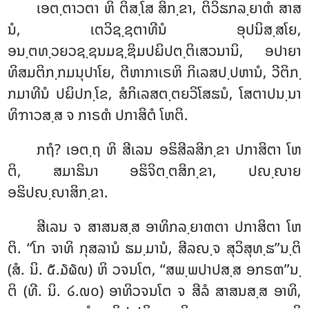
ເອຕ຺ຕາວຕາ ຫິ ຕິສ຺ໂສ ສິກ຺ຂາ, ຕິວິຘກລ຺ຍາຓໍ ສາສ
ນໍ, ເຕວິຊ຺ຊຕາທີນໍ ອຸປນິສ຺ສໂຍ,
ອນ຺ຕທ຺ວຍວຊ຺ຊນມຊ຺ຌິມປຏິປຕ຺ຕິເສວນານິ, ອປາຍາ
ທິສມຕິກ຺ກມນຸປາໂຍ, ຕີຫາກາເຣຫິ ກິເລສປ຺ປຫານໍ, ວີຕິກ຺
ກມາທີນໍ ປຏິປກ຺ໂຂ, ສໍກິເລສຕ຺ຕຍວິໂສຘນໍ, ໂສຕາປນ຺ນາ
ທິຠາວສ຺ສ ຈ ກາຣຓໍ ປກາສິຕໍ ໂຫຕິ.
ກຖໍ? ເອຕ຺ຖ ຫິ ສີເລນ ອຘິສີລສິກ຺ຂາ ປກາສິຕາ ໂຫ
ຕິ, ສມາຘິນາ ອຘິຈິຕ຺ຕສິກ຺ຂາ, ປຎ຺ຎາຍ
ອຘິປຎ຺ຎາສິກ຺ຂາ.
ສີເລນ ຈ ສາສນສ຺ສ ອາທິກລ຺ຍາຓຕາ ປກາສິຕາ ໂຫ
ຕິ. ‘‘ໂກ ຈາທິ ກຸສລານໍ ຘມ຺ມານໍ, ສີລຎ຺ຈ ສຸວິສຸທ຺ຘ’’ນ຺ຕິ
(ສໍ. ນິ. ໕.໓໖໙) ຫິ ວຈນໂຕ, ‘‘ສພ຺ພປາປສ຺ສ ອກຣຓ’’ນ຺
ຕິ (ທີ. ນິ. ໒.໙໐) ອາທິວຈນໂຕ ຈ ສີລໍ ສາສນສ຺ສ ອາທິ,