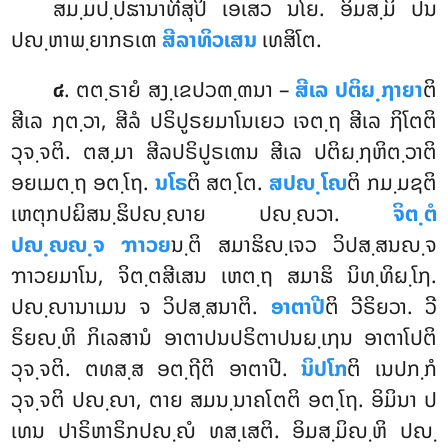
ສມ຺ມປ຺ປຘານາທີສຸປິ ເອເສວ ນໂຍ. ອິມສ຺ມິໍ ປນ
ປຎ຺ຫາພ຺ຍາກຣເຓ
ສີລາທິວເສນ
ເທສິໂຕ.
. ຕຕ຺ຣາຍໍ ສງ຺ເຂປວຓ຺ຓນາ –
ສີເລ ປຕິຏ຺ຐາຍາ
ຕິ
໔
ສີເລ ຐຕ຺ວາ, ສີລໍ ປຣິປູຣຍມາໂນເຍວ ເຈຕ຺ຖ ສີເລ ຐິໂຕຕິ
ວຸຈ຺ຈຕິ. ຕສ຺ມາ ສີລປຣິປູຣເຓນ ສີເລ ປຕິຏ຺ຐຫິຕ຺ວາຕິ
ອຍເມຕ຺ຖ ອຕ຺ໂຖ.
ນໂຣ
ຕິ ສຕ຺ໂຕ.
ສປຎ຺ໂຎ
ຕິ ກມ຺ມຊຕິ
ເຫຕຸກປຏິສນ຺ຘິປຎ຺ຎາຍ ປຎ຺ຎວາ.
ຈິຕ຺ຕໍ
ປຎ຺ຎຎ຺ຈ ຠາວຍ
ນ຺ຕິ ສມາຘິຎ຺ເຈວ ວິປສ຺ສນຎ຺ຈ
ຠາວຍມາໂນ, ຈິຕ຺ຕສີເສນ ເຫຕ຺ຖ ສມາຘິ ນິທ຺ທິຏ຺ໂຐ.
ປຎ຺ຎານາເມນ ຈ ວິປສ຺ສນາຕິ.
ອາຕາປີ
ຕິ ວີຣິຍວາ. ວີ
ຣິຍຎ຺ຫິ ກິເລສານໍ ອາຕາປນປຣິຕາປນຏ຺ເຐນ ອາຕາໂປຕິ
ວຸຈ຺ຈຕິ. ຕທສ຺ສ ອຕ຺ຖີຕິ ອາຕາປີ.
ນິປໂກ
ຕິ ເນປກ຺ກໍ
ວຸຈ຺ຈຕິ ປຎ຺ຎາ, ຕາຍ ສມນ຺ນາຄໂຕຕິ ອຕ຺ໂຖ. ອິມິນາ ປ
ເທນ ປາຣິຫາຣິກປຎ຺ຎໍ ທສ຺ເສຕິ. ອິມສ຺ມິຎ຺ຫິ ປຎ຺