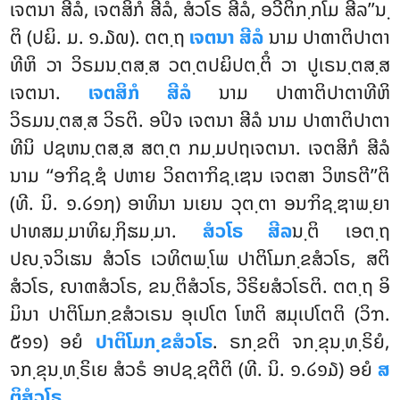
ເຈຕນາ ສີລໍ, ເຈຕສິກໍ ສີລໍ, ສໍວໂຣ ສີລໍ, ອວີຕິກ຺ກໂມ ສີລ’’ນ຺
ຕິ (ປຏິ. ມ. ໑.໓໙). ຕຕ຺ຖ
ເຈຕນາ ສີລໍ
ນາມ ປາຓາຕິປາຕາ
ທີຫິ ວາ ວິຣມນ຺ຕສ຺ສ ວຕ຺ຕປຏິປຕ຺ຕິໍ ວາ ປູເຣນ຺ຕສ຺ສ
ເຈຕນາ.
ເຈຕສິກໍ ສີລໍ
ນາມ ປາຓາຕິປາຕາທີຫິ
ວິຣມນ຺ຕສ຺ສ ວິຣຕິ. ອປິຈ ເຈຕນາ ສີລໍ ນາມ ປາຓາຕິປາຕາ
ທີນິ ປຊຫນ຺ຕສ຺ສ ສຕ຺ຕ ກມ຺ມປຖເຈຕນາ. ເຈຕສິກໍ ສີລໍ
ນາມ ‘‘ອຠິຊ຺ຌໍ ປຫາຍ ວິຄຕາຠິຊ຺ເຌນ ເຈຕສາ ວິຫຣຕີ’’ຕິ
(ທີ. ນິ. ໑.໒໑໗) ອາທິນາ ນເຍນ ວຸຕ຺ຕາ ອນຠິຊ຺ຌາພ຺ຍາ
ປາທສມ຺ມາທິຏ຺ຐິຘມ຺ມາ.
ສໍວໂຣ ສີລ
ນ຺ຕິ ເອຕ຺ຖ
ປຎ຺ຈວິເຘນ ສໍວໂຣ ເວທິຕພ຺ໂພ ປາຕິໂມກ຺ຂສໍວໂຣ, ສຕິ
ສໍວໂຣ, ຎາຓສໍວໂຣ, ຂນ຺ຕິສໍວໂຣ, ວີຣິຍສໍວໂຣຕິ. ຕຕ຺ຖ ອິ
ມິນາ ປາຕິໂມກ຺ຂສໍວເຣນ ອຸເປໂຕ ໂຫຕິ ສມຸເປໂຕຕິ (ວິຠ.
໕໑໑) ອຍໍ
ປາຕິໂມກ຺ຂສໍວໂຣ
. ຣກ຺ຂຕິ ຈກ຺ຂຸນ຺ທ຺ຣິຍໍ,
ຈກ຺ຂຸນ຺ທ຺ຣິເຍ ສໍວຣໍ ອາປຊ຺ຊຕີຕິ (ທີ. ນິ. ໑.໒໑໓) ອຍໍ
ສ
ຕິສໍວໂຣ
.