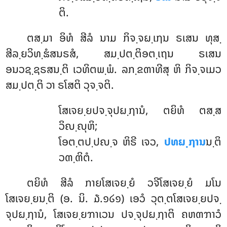
ຕິ.
ຕສ຺ມາ
ອິທໍ ສີລໍ ນາມ ກິຈ຺ຈຏ຺ເຐນ ຣເສນ ທຸສ຺
ສີລ຺ຍວິທ຺ຘໍສນຣສໍ, ສມ຺ປຕ຺ຕິອຕ຺ເຖນ ຣເສນ
ອນວຊ຺ຊຣສນ຺ຕິ ເວທິຕພ຺ພໍ. ລກ຺ຂຓາທີສຸ ຫິ ກິຈ຺ຈເມວ
ສມ຺ປຕ຺ຕິ ວາ ຣໂສຕິ ວຸຈ຺ຈຕິ.
ໂສເຈຍ຺ຍປຈ຺ຈຸປຏ຺ຐານໍ, ຕຍິທໍ ຕສ຺ສ
ວິຎ຺ຎຸຫິ;
ໂອຕ຺ຕປ຺ປຎ຺ຈ ຫິຣີ ເຈວ,
ປທຏ຺ຐານ
ນ຺ຕິ
ວຓ຺ຓິຕໍ.
ຕຍິທໍ ສີລໍ ກາຍໂສເຈຍ຺ຍໍ ວຈີໂສເຈຍ຺ຍໍ ມໂນ
ໂສເຈຍ຺ຍນ຺ຕິ (ອ. ນິ. ໓.໑໒໑) ເອວໍ ວຸຕ຺ຕໂສເຈຍ຺ຍປຈ຺
ຈຸປຏ຺ຐານໍ, ໂສເຈຍ຺ຍຠາເວນ ປຈ຺ຈຸປຏ຺ຐາຕິ ຄຫຓຠາວໍ