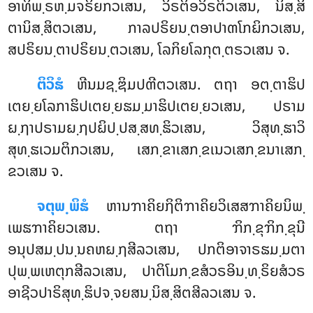
ອາທິພ຺ຣຫ຺ມຈຣິຍກວເສນ, ວິຣຕິອວິຣຕິວເສນ, ນິສ຺ສິ
ຕານິສ຺ສິຕວເສນ, ກາລປຣິຍນ຺ຕອາປາຓໂກຏິກວເສນ,
ສປຣິຍນ຺ຕາປຣິຍນ຺ຕວເສນ, ໂລກິຍໂລກຸຕ຺ຕຣວເສນ ຈ.
ຕິວິຘໍ
ຫີນມຊ຺ຌິມປຓີຕວເສນ. ຕຖາ ອຕ຺ຕາຘິປ
ເຕຍ຺ຍໂລກາຘິປເຕຍ຺ຍຘມ຺ມາຘິປເຕຍ຺ຍວເສນ, ປຣາມ
ຏ຺ຐາປຣາມຏ຺ຐປຏິປ຺ປສ຺ສທ຺ຘິວເສນ, ວິສຸທ຺ຘາວິ
ສຸທ຺ຘເວມຕິກວເສນ, ເສກ຺ຂາເສກ຺ຂເນວເສກ຺ຂນາເສກ຺
ຂວເສນ ຈ.
ຈຕຸພ຺ພິຘໍ
ຫານຠາຄິຍຐິຕິຠາຄິຍວິເສສຠາຄິຍນິພ຺
ເພຘຠາຄິຍວເສນ. ຕຖາ ຠິກ຺ຂຸຠິກ຺ຂຸນີ
ອນຸປສມ຺ປນ຺ນຄຫຏ຺ຐສີລວເສນ, ປກຕິອາຈາຣຘມ຺ມຕາ
ປຸພ຺ພເຫຕຸກສີລວເສນ, ປາຕິໂມກ຺ຂສໍວຣອິນ຺ທ຺ຣິຍສໍວຣ
ອາຊີວປາຣິສຸທ຺ຘິປຈ຺ຈຍສນ຺ນິສ຺ສິຕສີລວເສນ ຈ.