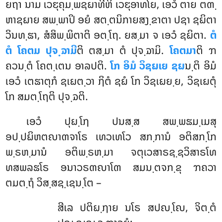
ຍຖາ ນາມ ເວຬຸຄຸມ຺ພຊຏາທີຫິ ເວຬຸອາທໂຍ, ເອວໍ ຕາຍ ຕຓ຺
ຫາຊຏາຍ ສພ຺ພາປິ ອຍໍ ສຕ຺ຕນິກາຍສງ຺ຂາຕາ ປຊາ ຊຏິຕາ
ວິນທ຺ຘາ, ສໍສິພ຺ພິຕາຕິ ອຕ຺ໂຖ. ຍສ຺ມາ ຈ ເອວໍ ຊຏິຕາ.
ຕໍ
ຕໍ ໂຄຕມ ປຸຈ຺ຉາມີ
ຕິ ຕສ຺ມາ ຕໍ ປຸຈ຺ຉາມິ.
ໂຄຕມາ
ຕິ ຠ
ຄວນ຺ຕໍ ໂຄຕ຺ເຕນ ອາລປຕິ.
ໂກ ອິມໍ ວິຊຏເຍ ຊຏ
ນ຺ຕິ ອິມໍ
ເອວໍ ເຕຘາຕຸກໍ ຊເຏຕ຺ວາ ຐິຕໍ ຊຏໍ ໂກ ວິຊເຏຍ຺ຍ, ວິຊເຏຕຸໍ
ໂກ ສມຕ຺ໂຖຕິ ປຸຈ຺ຉຕິ.
ເອວໍ
ປຸຏ຺ໂຐ ປນສ຺ສ ສພ຺ພຘມ຺ເມສຸ
ອປ຺ປຏິຫຕຎາຓຈາໂຣ ເທວເທໂວ ສກ຺ການໍ ອຕິສກ຺ໂກ
ພ຺ຣຫ຺ມານໍ ອຕິພ຺ຣຫ຺ມາ ຈຕຸເວສາຣຊ຺ຊວິສາຣໂທ
ທສພລຘໂຣ ອນາວຣຓຎາໂຓ ສມນ຺ຕຈກ຺ຂຸ ຠຄວາ
ຕມຕ຺ຖໍ ວິສ຺ສຊ຺ເຊນ຺ໂຕ –
ສີເລ ປຕິຏ຺ຐາຍ ນໂຣ ສປຎ຺ໂຎ, ຈິຕ຺ຕໍ