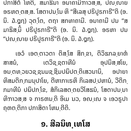
ປກາສິຕໍ ໂຫຕິ, ສມາຘິນາ ອນາຄາມິຠາວສ຺ສ, ປຎ຺ຎາຍ
ອຣຫຕ຺ຕສ຺ສ. ໂສຕາປນ຺ໂນ ຫິ ‘‘ສີເລສຸ ປຣິປູຣກາຣີ’’ຕິ (ອ.
ນິ. ໓.໘໗) ວຸຕ຺ໂຕ, ຕຖາ ສກທາຄາມີ. ອນາຄາມີ
ປນ ‘‘ສ
ມາຘິສ຺ມິໍ ປຣິປູຣກາຣີ’’ຕິ (ອ. ນິ. ໓.໘໗). ອຣຫາ ປນ
‘‘ປຎ຺ຎາຍ ປຣິປູຣກາຣີ’’ຕິ (ອ. ນິ. ໓.໘໗).
ເອວໍ ເອຕ຺ຕາວຕາ ຕິສ຺ໂສ ສິກ຺ຂາ, ຕິວິຘກລ຺ຍາຓໍ
ສາສນໍ, ເຕວິຊ຺ຊຕາທີນໍ ອຸປນິສ຺ສໂຍ,
ອນ຺ຕທ຺ວຍວຊ຺ຊນມຊ຺ຌິມປຏິປຕ຺ຕິເສວນານິ, ອປາຍາ
ທິສມຕິກ຺ກມນຸປາໂຍ, ຕີຫາກາເຣຫິ ກິເລສປ຺ປຫານໍ, ວີຕິກ຺
ກມາທີນໍ ປຏິປກ຺ໂຂ, ສໍກິເລສຕ຺ຕຍວິໂສຘນໍ, ໂສຕາປນ຺ນາ
ທິຠາວສ຺ສ ຈ ກາຣຓນ຺ຕິ ອິເມ ນວ, ອຎ຺ເຎ ຈ ເອວຣູປາ
ຄຸຓຕ຺ຕິກາ ປກາສິຕາ ໂຫນ຺ຕີຕິ.
໑. ສີລນິທ຺ເທໂສ