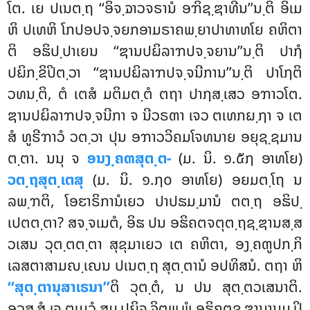
ໂຕ. ເຍ ປເນຕ຺ຖ ‘‘ອິຈ຺ຉາວຈຣານໍ ອຠິຊ຺ຌາທີນ’’ນ຺ຕິ ອິເມ
ຫິ ປເທຫິ ໂກປອປຈ຺ຈຍກອາມຣາຄພ຺ຍາປາທາທໂຍ ຄຫິຕາ
ຕິ ອຘິປ຺ປາເຍນ ‘‘ຌານປຏິລາຠປຈ຺ຈຍານ’’ນ຺ຕິ ປາຐໍ
ປຏິກ຺ຂິປິຕ຺ວາ ‘‘ຌານປຏິລາຠປຈ຺ຈນີການ’’ນ຺ຕິ
ປາໂຐຕິ
ວທນ຺ຕິ, ຕໍ ເຕສໍ ມຕິມຕ຺ຕໍ ຕຖາ ປາຐສ຺ເສວ ອຠາວໂຕ.
ຌານປຏິລາຠປຈ຺ຈນີກາ ຈ ນີວຣຓາ ເຈວ ຕເທກຏ຺ຐາ ຈ ເຕ
ສໍ ທູຣີຠາວໍ ວຕ຺ວາ ປຸນ ອຠາວວິຄມໂຈທນາຍ ອຍຸຊ຺ຊມານ
ຕ຺ຕາ. ນນຸ ຈ
ອນງ຺ຄຓສຸຕ຺ຕ-
(ມ. ນິ. ໑.໕໗ ອາທໂຍ)
ວຕ຺ຖສຸຕ຺ເຕສຸ
(ມ. ນິ. ໑.໗໐ ອາທໂຍ) ອຍມຕ຺ໂຖ ນ
ລພ຺ຠຕິ, ໂອຬາຣິການໍເຍວ ປາປຘມ຺ມານໍ ຕຕ຺ຖ ອຘິປ຺
ເປຕຕ຺ຕາ? ສຈ຺ຈເມຕໍ, ອິຘ ປນ ອຘິຄຕຈຕຸຕ຺ຖຊ຺ຌານສ຺ສ
ວເສນ ວຸຕ຺ຕຕ຺ຕາ ສຸຂຸມາເຍວ ເຕ ຄຫິຕາ, ອງ຺ຄຓູປກ຺ກິ
ເລສຕາສາມຎ຺ເຎນ ປເນຕ຺ຖ ສຸຕ຺ຕານໍ ອປທິສນໍ. ຕຖາ ຫິ
‘‘ສຸຕ຺ຕານຸສາເຣນາ’’
ຕິ ວຸຕ຺ຕໍ, ນ ປນ ສຸຕ຺ຕວເສນາຕິ.
ອວສ຺ສໍ ເຈ ຕເມວໍ ສມ຺ປຏິຈ຺ຉິຕພ຺ພໍ ອຘິຄຕຊ຺ຌານານມ຺ປິ