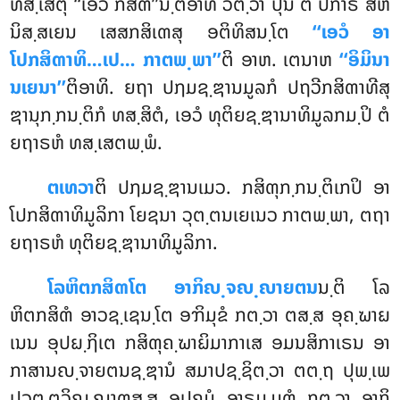
ທສ຺ເສຕຸໍ ‘‘ເອວໍ ກສິຓ’’ນ຺ຕິອາທິໍ ວຕ຺ວາ ປຸນ ຕໍ ປກາຣໍ ສຫ
ນິສ຺ສເຍນ ເສສກສິເຓສຸ ອຕິທິສນ຺ໂຕ
‘‘ເອວໍ ອາ
ໂປກສິຓາທິ…ເປ… ກາຕພ຺ພາ’’
ຕິ ອາຫ. ເຕນາຫ
‘‘ອິມິນາ
ນເຍນາ’’
ຕິອາທິ. ຍຖາ ປຐມຊ຺ຌານມູລກໍ ປຖວີກສິຓາທີສຸ
ຌານຸກ຺ກນ຺ຕິກໍ ທສ຺ສິຕໍ, ເອວໍ ທຸຕິຍຊ຺ຌານາທິມູລກມ຺ປິ ຕໍ
ຍຖາຣຫໍ ທສ຺ເສຕພ຺ພໍ.
ຕເທວາ
ຕິ ປຐມຊ຺ຌານເມວ. ກສິຓຸກ຺ກນ຺ຕິເກປິ ອາ
ໂປກສິຓາທິມູລິກາ ໂຍຊນາ ວຸຕ຺ຕນເຍເນວ ກາຕພ຺ພາ, ຕຖາ
ຍຖາຣຫໍ ທຸຕິຍຊ຺ຌານາທິມູລິກາ.
ໂລຫິຕກສິຓໂຕ ອາກິຎ຺ຈຎ຺ຎາຍຕນ
ນ຺ຕິ ໂລ
ຫິຕກສິຓໍ ອາວຊ຺ເຊນ຺ໂຕ ອຠິມຸຂໍ ກຕ຺ວາ ຕສ຺ສ ອຸຄ຺ຆາຏ
ເນນ ອຸປຏ຺ຐິເຕ ກສິຓຸຄ຺ຆາຏິມາກາເສ ອມນສິກາເຣນ ອາ
ກາສານຎ຺ຈາຍຕນຊ຺ຌານໍ ສມາປຊ຺ຊິຕ຺ວາ ຕຕ຺ຖ ປຸພ຺ເພ
ປວຕ຺ຕວິຎ຺ຎາຓສ຺ສ ອປຄມໍ ອາຣມ຺ມຓໍ ກຕ຺ວາ ອາກິ