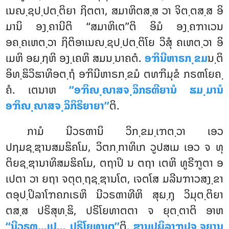
ເນຎ຺ຊປ຺ປຕ຺ຕິຍາ ຐິຕຕາ, ສມາຫິຕສ຺ສ ວາ ຈິຕ຺ຕສ຺ສ ອິ
ມານິ ອງ຺ຄານີຕິ ‘‘ສມາຫິເຕ’’ຕິ ອິມໍ ອງ຺ຄຠາເວນ
ອຄ຺ຄເຫຕ຺ວາ ຐິຕິອາເນຎ຺ຊປ຺ປຕ຺ຕິໂຍ ວິສຸໍ ຄເຫຕ຺ວາ ອິ
ເມຫິ ອຏ຺ຐຫິ ອງ຺ເຄຫິ ສມນ຺ນາຄຕໍ.
ອຠິນີຫາຣກ຺ຂມ
ນ຺ຕິ
ອິທ຺ຘິວິຘາທິອຕ຺ຖໍ ອຠິນີຫາຣກ຺ຂມໍ ຕທຠິມຸຂໍ ກຣຓໂຍຄ຺
ຄໍ. ເຕນາຫ
‘‘ອຠິຎ຺ຎາສຈ຺ຉິກຣຓີຍານໍ ຘມ຺ມານໍ
ອຠິຎ຺ຎາສຈ຺ຉິກິຣິຍາຍາ’’
ຕິ.
ກາມໍ ນີວຣຓານິ ວິກ຺ຂມ຺ເຠຕ຺ວາ ເອວ
ປຐມຊ຺ຌານສມຘິຄໂມ, ວິຕກ຺ກາທິເກ ວູປສເມ ເອວ ຈ ທຸ
ຕິຍຊ຺ຌານາທິສມຘິຄໂມ, ຕຖາປິ ນ ຕຖາ ເຕຫິ ທູຣີຠູຕາ ອ
ເປຕາ ວາ ຍຖາ ຈຕຸຕ຺ຖຊ຺ຌານໂຕ, ເຈຕໂສ ມລີນຠາວສງ຺ຂາ
ຕອຸປ຺ປິລາໂຠຄກເຣຫິ ນີວຣຓາທີຫິ ສຸຏ຺ຐຸ ວິມຸຕ຺ຕິຍາ
ຕສ຺ສ ປຣິສຸທ຺ຘິ, ປຣິໂຍທາຕຕາ ຈ ຍຸຕ຺ຕາຕິ ອາຫ
‘‘ນີວຣຓ…ເປ… ປຣິໂຍທາເຕ’’
ຕິ.
ຌານປຏິລາຠປຈ຺ຈຍານ