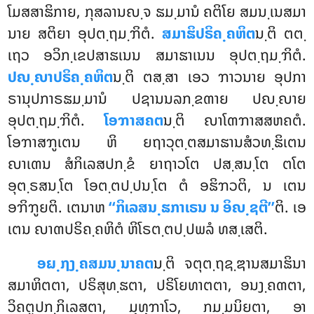
ໂມສສາຘິກາຍ, ກຸສລານຎ຺ຈ ຘມ຺ມານໍ ຄຕິໂຍ ສມນ຺ເນສມາ
ນາຍ ສຕິຍາ
ອຸປຕ຺ຖມ຺ຠິຕໍ.
ສມາຘິປຣິຄ຺ຄຫິຕ
ນ຺ຕິ ຕຕ຺
ເຖວ ອວິກ຺ເຂປສາຘເນນ ສມາຘາເນນ ອຸປຕ຺ຖມ຺ຠິຕໍ.
ປຎ຺ຎາປຣິຄ຺ຄຫິຕ
ນ຺ຕິ ຕສ຺ສາ ເອວ ຠາວນາຍ ອຸປກາ
ຣານຸປກາຣຘມ຺ມານໍ ປຊານນລກ຺ຂຓາຍ ປຎ຺ຎາຍ
ອຸປຕ຺ຖມ຺ຠິຕໍ.
ໂອຠາສຄຕ
ນ຺ຕິ ຎາໂຓຠາສສຫຄຕໍ.
ໂອຠາສຠູເຕນ ຫິ ຍຖາວຸຕ຺ຕສມາຘານສໍວທ຺ຘິເຕນ
ຎາເຓນ ສໍກິເລສປກ຺ຂໍ ຍາຖາວໂຕ ປສ຺ສນ຺ໂຕ ຕໂຕ
ອຸຕ຺ຣສນ຺ໂຕ ໂອຕ຺ຕປ຺ປນ຺ໂຕ ຕໍ ອຘິຠວຕິ, ນ ເຕນ
ອຠິຠູຍຕິ. ເຕນາຫ
‘‘ກິເລສນ຺ຘກາເຣນ ນ ອິຎ຺ຊຕີ’’
ຕິ. ເອ
ເຕນ ຎາຓປຣິຄ຺ຄຫິຕໍ ຫິໂຣຕ຺ຕປ຺ປພລໍ ທສ຺ເສຕິ.
ອຏ຺ຐງ຺ຄສມນ຺ນາຄຕ
ນ຺ຕິ ຈຕຸຕ຺ຖຊ຺ຌານສມາຘິນາ
ສມາຫິຕຕາ, ປຣິສຸທ຺ຘຕາ, ປຣິໂຍທາຕຕາ, ອນງ຺ຄຓຕາ,
ວິຄຕູປກ຺ກິເລສຕາ, ມຸທຸຠາໂວ, ກມ຺ມນິຍຕາ, ອາ