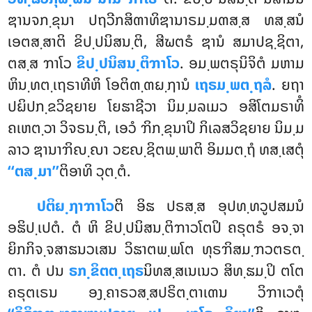
ຌານຈກ຺ຂຸນາ ປຖວີກສິຓາທິຌານາຣມ຺ມຓສ຺ສ ທສ຺ສນໍ
ເອຕສ຺ສາຕິ ຂິປ຺ປນິສນ຺ຕິ, ສີຆຕຣໍ ຌານໍ ສມາປຊ຺ຊິຕາ,
ຕສ຺ສ ຠາໂວ
ຂິປ຺ປນິສນ຺ຕິຠາໂວ
. ອມ຺ພຕຣຸນິຈິຕໍ ມຫາມ
ຫິນ຺ທຕ຺ເຖຣາທີຫິ ໂອຕິຓ຺ຓຏ຺ຐານໍ
ເຖຣມ຺ພຕ຺ຖລໍ
. ຍຖາ
ປຏິປກ຺ຂວິຊຍາຍ ໂຍຘາຊີວາ ນິມ຺ມລເມວ ອສິໂຕມຣາທິໍ
ຄເຫຕ຺ວາ ວິຈຣນ຺ຕິ, ເອວໍ ຠິກ຺ຂຸນາປິ ກິເລສວິຊຍາຍ ນິມ຺ມ
ລາວ ຌານາຠິຎ຺ຎາ ວຬຎ຺ຊິຕພ຺ພາຕິ ອິມມຕ຺ຖໍ ທສ຺ເສຕຸໍ
‘‘ຕສ຺ມາ’’
ຕິອາທິ ວຸຕ຺ຕໍ.
ປຕິຏ຺ຐາຠາໂວ
ຕິ ອິຘ ປຣສ຺ສ ອຸປທ຺ທວູປສມນໍ
ອຘິປ຺ເປຕໍ. ຕໍ ຫິ ຂິປ຺ປນິສນ຺ຕິຠາວໂຕປິ ຄຣຸຕຣໍ ອຈ຺ຈາ
ຍິກກິຈ຺ຈສາຘນວເສນ ວິຘາຕພ຺ພໂຕ ທຸຣຠິສມ຺ຠວຕຣຕ຺
ຕາ. ຕໍ ປນ
ຣກ຺ຂິຕຕ຺ເຖຣ
ນິທສ຺ສເນເນວ ສິທ຺ຘມ຺ປິ ຕໂຕ
ຄຣຸຕເຣນ ອງ຺ຄາຣວສ຺ສປຣິຕ຺ຕາເຓນ ວິຠາເວຕຸໍ