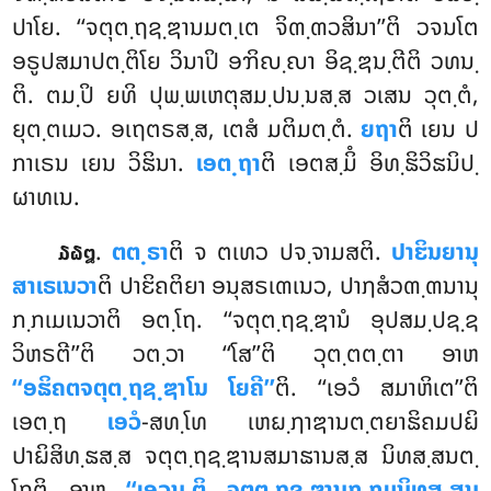
ປາໂຍ. ‘‘ຈຕຸຕ຺ຖຊ຺ຌານມຕ຺ເຕ ຈິຓ຺ຓວສິນາ’’ຕິ ວຈນໂຕ
ອຣູປສມາປຕ຺ຕິໂຍ ວິນາປິ ອຠິຎ຺ຎາ ອິຊ຺ຌນ຺ຕີຕິ ວທນ຺
ຕິ. ຕມ຺ປິ ຍທິ ປຸພ຺ພເຫຕຸສມ຺ປນ຺ນສ຺ສ ວເສນ ວຸຕ຺ຕໍ,
ຍຸຕ຺ຕເມວ. ອເຖຕຣສ຺ສ, ເຕສໍ ມຕິມຕ຺ຕໍ.
ຍຖາ
ຕິ ເຍນ ປ
ກາເຣນ ເຍນ ວິຘິນາ.
ເອຕ຺ຖາ
ຕິ ເອຕສ຺ມິໍ ອິທ຺ຘິວິຘນິປ຺
ຜາທເນ.
.
ຕຕ຺ຣາ
ຕິ ຈ ຕເທວ ປຈ຺ຈາມສຕິ.
ປາຬິນຍານຸ
໓໖໘
ສາເຣເນວາ
ຕິ ປາຬິຄຕິຍາ ອນຸສຣເຓເນວ, ປາຐສໍວຓ຺ຓນານຸ
ກ຺ກເມເນວາຕິ ອຕ຺ໂຖ. ‘‘ຈຕຸຕ຺ຖຊ຺ຌານໍ ອຸປສມ຺ປຊ຺ຊ
ວິຫຣຕີ’’ຕິ ວຕ຺ວາ ‘‘ໂສ’’ຕິ ວຸຕ຺ຕຕ຺ຕາ ອາຫ
‘‘ອຘິຄຕຈຕຸຕ຺ຖຊ຺ຌາໂນ ໂຍຄີ’’
ຕິ. ‘‘ເອວໍ ສມາຫິເຕ’’ຕິ
ເອຕ຺ຖ
ເອວໍ
-ສທ຺ໂທ ເຫຏ຺ຐາຌານຕ຺ຕຍາຘິຄມປຏິ
ປາຏິສິທ຺ຘສ຺ສ ຈຕຸຕ຺ຖຊ຺ຌານສມາຘານສ຺ສ ນິທສ຺ສນຕ຺
ໂຖຕິ ອາຫ
‘‘ເອວນ຺ຕິ ຈຕຸຕ຺ຖຊ຺ຌານກ຺ກມນິທສ຺ສນ