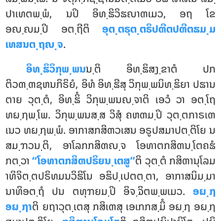
ປາເທຕພ຺ພໍ, ນປິ ອິທ຺ຘິວິຘຎາຓເມວ, ອຖ ໂຂ
ອຎ຺ຎມ຺ປິ ອຕ຺ຖີຕິ
ອຸຕ຺ຕຣຸຕ຺ຕຣິປຓີຕປຓີຕຘມ຺ມ
ເທສນຕ຺ຖຎ຺ຈ
.
ອິທ຺ຘິວິກຸພ຺ພນ
ນ຺ຕິ
ອິທ຺ຘິສງ຺ຂາຕໍ ປກ
ຕິວຓ຺ຓຊຫນກິຣິຍໍ, ອິທໍ ອິທ຺ຘີສຸ ວິກຸພ຺ພນິທ຺ຘິຍາ ປຘານ
ຕາຍ ວຸຕ຺ຕໍ, ອິທ຺ຘິໍ ວິກຸພ຺ພນຎ຺ຈາຕິ ເອວໍ ວາ ອຕ຺ໂຖ
ທຏ຺ຐພ຺ໂພ. ວິກຸພ຺ພນສ຺ສ ວິສຸໍ ຄຫຓມ຺ປິ ວຸຕ຺ຕກາຣເຓ
ເນວ ທຏ຺ຐພ຺ພໍ. ອາກາສກສິຓວເສນ ອຣູປສມາປຕ຺ຕິໂຍ ນ
ສມ຺ຠວນ຺ຕິ, ອາໂລກກສິຓຎ຺ຈ ໂອທາຕກສິຓນ຺ໂຕຄຘໍ
ກຕ຺ວາ
‘‘ໂອທາຕກສິຓປຣິຍນ຺ເຕສູ’’
ຕິ ວຸຕ຺ຕໍ ກສິຓານຸໂລມ
າທິຈິຕ຺ຕປຣິທມນວິຘິໂນ ອຘິປ຺ເປຕຕ຺ຕາ, ອາກາສນິມ຺ມາ
ນາທິອຕ຺ຖໍ ປນ ຕທຸຠຍມ຺ປິ ອິຈ຺ຉິຕພ຺ພເມວ.
ອຏ຺ຐ
ອຏ຺ຐາ
ຕິ ຍຖາວຸຕ຺ເຕສຸ ກສິເຓສຸ ເອເກກສ຺ມິໍ ອຏ຺ຐ ອຏ຺ຐ