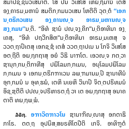
ສມາປຊ຺ຊນວເສນາຕິ. ໂສ ປນ ວິເສໂສ ເຫຏ຺ຐິມານໍ ເຕສໍ
ອງ຺ຄາຣມ຺ມຓານໍ ສມຕິກ຺ກມນວເສນ ໂຫຕີຕິ ວຸຕ຺ຕໍ
‘‘ເອກ
ນ຺ຕຣິກວເສນ ອງ຺ຄານຎ຺ຈ ອາຣມ຺ມຓານຎ຺ຈ
ສງ຺ກມນ’’
ນ຺ຕິ. ‘‘ອິທໍ ຌານໍ ປຎ຺ຈງ຺ຄິກ’’ນ຺ຕິອາທິນາ ອງ຺
ເຄສຸ, ‘‘ອິທໍ ປຖວີກສິຓ’’ນ຺ຕິອາທິນາ ອາຣມ຺ມເຓສຸ ຈ
ວວຕ຺ຖາປິເຕສຸ ເອກຊ຺ຌໍ ເຕສໍ ວວຕ຺ຖາປເນ ນ ໂກຈິ ວິເສໂສ
ອຕ຺ຖີຕິ ອຏ຺ຐກຖາສຸ ອຍໍ ວິຘິ ນາຠໂຕ. ເອວຎ຺ຈ ກຕ຺ວາ
ຌານຸກ຺ກນ຺ຕິກາທີສຸ ປຏິໂລມກ຺ກເມນ, ອນຸໂລມປຏິໂລມ
ກ຺ກເມນ ຈ ເອກນ຺ຕຣິກຠາເວນ ລພ຺ຠມານມ຺ປິ ຌານາທີນໍ
ອຸກ຺ກມນໍ ນ ອຸທ຺ຘຏໍ, ເຕຫິ ນເຍຫິ ວິນາປິ ຈິຕ຺ຕປຣິທມນໍ
ອິຊ຺ຌຕີຕິ ປປຎ຺ຈປຣິຫາຣຕ຺ຖໍ ວາ ເຕ ອຏ຺ຐກຖາສຸ ອນາຄ
ຕາຕິ ທຏ຺ຐພ຺ພໍ.
.
ອຠາວິຕຠາວໂນ
ຌານາຠິຎ຺ຎາສຸ ອກຕາຘິ
໓໖໗
ກາໂຣ. ຕຕ຺ຖ ອຸປນິສ຺ສຍຣຫິໂຕປີຕິ ເກຈິ. ອາທິຠູຕໍ