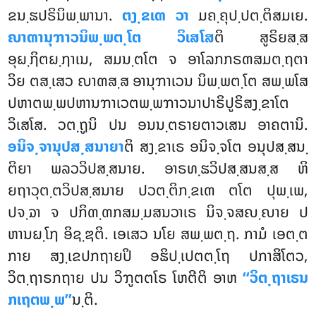
ຂນ຺ຘປຣິນິພ຺ພານາ.
ຕງ຺ຂເຓ ວາ
ມຄ຺ຄຸປ຺ປຕ຺ຕິສມເຍ.
ຎາຓານຸຠາວນິພ຺ພຕ຺ໂຕ ວິເສໂສ
ຕິ ສູຣິຍສ຺ສ
ອຸຏ຺ຐິຕຏ຺ຐາເນ, ສມນ຺ຕໂຕ ຈ ອາໂລກກຣຓສມຕ຺ຖຕາ
ວິຍ ຕສ຺ເສວ ຎາຓສ຺ສ ອານຸຠາເວນ ນິພ຺ພຕ຺ໂຕ ສພ຺ພໂສ
ປຫາຕພ຺ພປຫານຠາເວຕພ຺ພຠາວນາປາຣິປູຣິສງ຺ຂາໂຕ
ວິເສໂສ. ວຕ຺ຖູນິ ປນ ອນນ຺ຕຣາຍຕາວເສນ ອາຄຕານິ.
ອນິຈ຺ຈານຸປສ຺ສນາຍາ
ຕິ ສງ຺ຂາເຣ ອນິຈ຺ຈໂຕ ອນຸປສ຺ສນ຺
ຕິຍາ ພລວວິປສ຺ສນາຍ. ອາຣທ຺ຘວິປສ຺ສນສ຺ສ ຫິ
ຍຖາວຸຕ຺ຕວິປສ຺ສນາຍ ປວຕ຺ຕິກ຺ຂເຓ ຕໂຕ ປຸພ຺ເພ,
ປຈ຺ຉາ ຈ ປກິຓ຺ຓກສມ຺ມສນວາເຣ ນິຈ຺ຈສຎ຺ຎາຍ ປ
ຫານຏ຺ໂຐ ອິຊ຺ຌຕິ. ເອເສວ ນໂຍ ສພ຺ພຕ຺ຖ. ກາມໍ ເອຕ຺ຕ
ກາຍ ສງ຺ເຂປກຖາຍປິ ອຘິປ຺ເປຕຕ຺ໂຖ ປກາສິໂຕວ
,
ວິຕ຺ຖາຣກຖາຍ ປນ ວິຠູຕຕໂຣ ໂຫຕີຕິ ອາຫ
‘‘ວິຕ຺ຖາເຣນ
ກເຖຕພ຺ພ’’
ນ຺ຕິ.