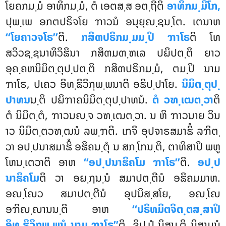
ໂຍຄກມ຺ມໍ ອາທິກມ຺ມໍ, ຕໍ ເອຕສ຺ສ ອຕ຺ຖີຕິ
ອາທິກມ຺ມິໂກ,
ປຸພ຺ເພ ອກຕປຣິຈໂຍ ຠາວນໍ ອນຸຍຸຎ຺ຊນ຺ໂຕ. ເຕນາຫ
‘‘ໂຍຄາວຈໂຣ’’
ຕິ.
ກສິຓປຣິກມ຺ມມ຺ປິ ຠາໂຣ
ຕິ ໂທ
ສວິວຊ຺ຊນາທິວິຘິນາ ກສິຓມຓ຺ຑເລ ປຏິປຕ຺ຕິ ຍາວ
ອຸຄ຺ຄຫນິມິຕ຺ຕຸປ຺ປຕ຺ຕິ ກສິຓປຣິກມ຺ມໍ, ຕມ຺ປິ ນາມ
ຠາໂຣ, ປເຄວ ອິທ຺ຘິວິກຸພ຺ພນາຕິ ອຘິປ຺ປາໂຍ.
ນິມິຕ຺ຕຸປ຺
ປາທນ
ນ຺ຕິ ປຏິຠາຄນິມິຕ຺ຕຸປ຺ປາທນໍ
.
ຕໍ ວຑ຺ເຒຕ຺ວາ
ຕິ
ຕໍ ນິມິຕ຺ຕໍ, ຠາວນຎ຺ຈ ວຑ຺ເຒຕ຺ວາ. ນ ຫິ ຠາວນາຍ ວິນ
າວ ນິມິຕ຺ຕວຑ຺ຒນໍ ລພ຺ຠຕິ. ເກຈິ ອຸປຈາຣສມາຘິໍ ລຠິຕ຺
ວາ ອປ຺ປນາສມາຘິໍ ອຘິຄນ຺ຕຸໍ ນ ສກ຺ໂກນ຺ຕິ, ຕາທິສາປິ ພຫູ
ໂຫນ຺ເຕວາຕິ ອາຫ
‘‘ອປ຺ປນາຘິຄໂມ ຠາໂຣ’’
ຕິ.
ອປ຺ປ
ນາຘິຄໂມ
ຕິ ວາ ອຏ຺ຐນ຺ນໍ ສມາປຕ຺ຕີນໍ ອຘິຄມມາຫ.
ອຎ຺ໂຎວ ສມາປຕ຺ຕີນໍ ອຸປນິສ຺ສໂຍ
, ອຎ຺ໂຎ
ອຠິຎ຺ຎານນ຺ຕິ ອາຫ
‘‘ປຣິທມິຕຈິຕ຺ຕສ຺ສາປິ
ອິທ຺ຘິວິກຸພ຺ພນໍ ນາມ ຠາໂຣ’’
ຕິ. ຂິປ຺ປໍ ນິສນ຺ຕິ ນິສາມນໍ