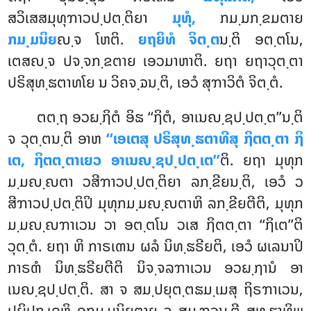
ສວິເສສມຸທຸຠາວປ຺ປຕ຺ຕິຍາ
ມຸທຸໍ,
ກມ຺ມກ຺ຂມຕາຍ
ກມ຺ມນິຍ
ຎ຺ຈ ໂຫຕິ.
ຍຖຍິທໍ ຈິຕ຺ຕ
ນ຺ຕິ ອຕ຺ຕໂນ,
ເຕສຎ຺ຈ ປຈ຺ຈກ຺ຂຕາຍ ເອວມາຫາຕິ. ຍຖາ ຍຖາວຸຕ຺ຕາ
ປຣິສຸທ຺ຘຕາທໂຍ ນ ວິຄຈ຺ຉນ຺ຕິ, ເອວໍ ສຸຠາວິຕໍ ຈິຕ຺ຕໍ.
ຕຕ຺ຖ ອວຏ຺ຐິຕໍ ອິຘ ‘‘ຐິຕໍ, ອາເນຎ຺ຊປ຺ປຕ຺ຕ’’ນ຺ຕິ
ຈ ວຸຕ຺ຕນ຺ຕິ ອາຫ
‘‘ເອເຕສຸ ປຣິສຸທ຺ຘຕາທີສຸ ຐິຕຕ຺ຕາ ຐິ
ເຕ, ຐິຕຕ຺ຕາເຍວ ອາເນຎ຺ຊປ຺ປຕ຺ເຕ’’
ຕິ. ຍຖາ ມຸທຸກ
ມ຺ມຎ຺ຎຕາ ວສີຠາວປ຺ປຕ຺ຕິຍາ ລກ຺ຂີຍນ຺ຕິ, ເອວໍ ວ
ສີຠາວປ຺ປຕ຺ຕິປິ ມຸທຸກມ຺ມຎ຺ຎຕາຫິ ລກ຺ຂີຍຕີຕິ, ມຸທຸກ
ມ຺ມຎ຺ຎຠາເວນ ວາ ອຕ຺ຕໂນ ວເສ ຐິຕຕ຺ຕາ ‘‘ຐິເຕ’’ຕິ
ວຸຕ຺ຕໍ. ຍຖາ ຫິ ກາຣເຓນ ຜລໍ ນິທ຺ຘຣີຍຕິ, ເອວໍ ຜເລນາປິ
ກາຣຓໍ ນິທ຺ຘຣີຍຕີຕິ ນິຈ຺ຈລຠາເວນ ອວຏ຺ຐານໍ ອາ
ເນຎ຺ຊປ຺ປຕ຺ຕິ. ສາ ຈ ສມ຺ປຍຸຕ຺ຕຘມ຺ເມສຸ ຖິຣຠາເວນ,
ປຏິປກ຺ເຂຫິ ອກມ຺ມນິຍຕາຍ ຈ ສມ຺ຠວນ຺ຕີ ສທ຺ຘາທິພ