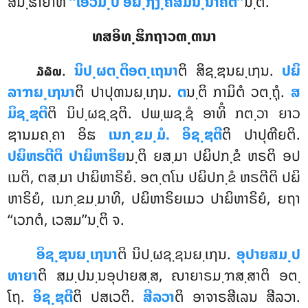
ສນ຺ຘາຍາຫ
‘‘ເອວມ຺ປິ ອຏ຺ຐງ຺ຄສມນ຺ນາຄຕ’’
ນ຺ຕິ.
ທສອິທ຺ຘິກຖາວຓ຺ຓນາ
.
ນິປ຺ຜຕ຺ຕິອຕ຺ເຖນາ
ຕິ ສິຊ຺ຌນຏ຺ເຐນ.
ປຏິ
໓໖໙
ລາຠຏ຺ເຐນາ
ຕິ ປາປຸຓນຏ຺ເຐນ.
ຕ
ນ຺ຕິ ກາມິຕໍ ວຕ຺ຖຸໍ.
ສ
ມິຊ຺ຌຕີ
ຕິ ນິປ຺ຜຊ຺ຊຕິ. ປພ຺ພຊ຺ຊໍ ອາທິໍ ກຕ຺ວາ ຍາວ
ຌານມຄ຺ຄາ
ອິຘ
ເນກ຺ຂມ຺ມໍ. ອິຊ຺ຌຕີ
ຕິ ປາປຸຓີຍຕິ.
ປຏິຫຣຕີຕິ ປາຏິຫາຣິຍ
ນ຺ຕິ ຍສ຺ມາ ປຏິປກ຺ຂໍ ຫຣຕິ ອປ
ເນຕິ, ຕສ຺ມາ ປາຏິຫາຣິຍໍ. ອຕ຺ຕໂນ ປຏິປກ຺ຂໍ ຫຣຕີຕິ ປຏິ
ຫາຣິຍໍ, ເນກ຺ຂມ຺ມາທິ, ປຏິຫາຣິຍເມວ ປາຏິຫາຣິຍໍ, ຍຖາ
‘‘ເວກຕໍ, ເວສມ’’ນ຺ຕິ ຈ.
ອິຊ຺ຌນຏ຺ເຐນາ
ຕິ ນິປ຺ຜຊ຺ຊນຏ຺ເຐນ.
ອຸປາຍສມ຺ປ
ທາຍາ
ຕິ ສມ຺ປນ຺ນອຸປາຍສ຺ສ, ຎາຍາຣມ຺ຠສ຺ສາຕິ ອຕ຺
ໂຖ.
ອິຊ຺ຌຕີ
ຕິ ປສເວຕິ.
ສີລວາ
ຕິ ອາຈາຣສີເລນ ສີລວາ.