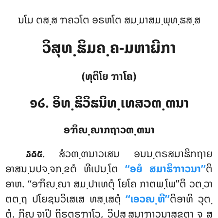
ນໂມ ຕສ຺ສ ຠຄວໂຕ ອຣຫໂຕ ສມ຺ມາສມ຺ພຸທ຺ຘສ຺ສ
ວິສຸທ຺ຘິມຄ຺ຄ-ມຫາຏີກາ
(ທຸຕິໂຍ ຠາໂຄ)
໑໒. ອິທ຺ຘິວິຘນິທ຺ເທສວຓ຺ຓນາ
ອຠິຎ຺ຎາກຖາວຓ຺ຓນາ
. ສໍວຓ຺ຓນາວເສນ
ອນນ຺ຕຣສມາຘິກຖາຍ
໓໖໕
ອາສນ຺ນປຈ຺ຈກ຺ຂຕໍ ທີເປນ຺ໂຕ
‘‘ອຍໍ ສມາຘິຠາວນາ’’
ຕິ
ອາຫ. ‘‘ອຠິຎ຺ຎາ ສມ຺ປາເທຕຸໍ ໂຍໂຄ ກາຕພ຺ໂພ’’ຕິ ວຕ຺ວາ
ຕຕ຺ຖ ປໂຍຊນວິເສເສ ທສ຺ເສຕຸໍ
‘‘ເອວຎ຺ຫີ’’
ຕິອາທິ ວຸຕ຺
ຕໍ. ກິຎ຺ຈາປິ ຖິຣຕຣຠາໂວ, ວິປສ຺ສນາຠາວນາສຸຂຕາ ຈ ສ