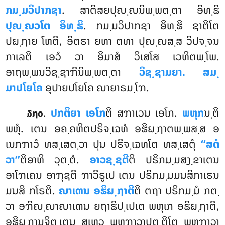
ກມ຺ມວິປາກຊາ
. ສາຕິສຍປຸຎ຺ຎນິພ຺ພຕ຺ຕາ ອິທ຺ຘິ
ປຸຎ຺ຎວໂຕ ອິທ຺ຘິ
. ກມ຺ມວິປາກຊາ ອິທ຺ຘິ ຊາຕິໂຕ
ປຏ຺ຐາຍ ໂຫຕິ, ອິຕຣາ ຍທາ ຕທາ ປຸຎ຺ຎສ຺ສ ວິປຈ຺ຈນ
ກາເລຕິ ເອວໍ ວາ ອິມາສໍ ວິເສໂສ ເວທິຕພ຺ໂພ.
ອາຖພ຺ພນວິຊ຺ຊາຠິນິພ຺ພຕ຺ຕາ
ວິຊ຺ຊາມຍາ. ສມ຺
ມາປໂຍໂຄ
ອຸປາຍປໂຍໂຄ ຎາຍາຣມ຺ໂຠ.
.
ປກຕິຍາ ເອໂກ
ຕິ ສຠາເວນ ເອໂກ.
ພຫຸກ
ນ຺ຕິ
໓໗໐
ພຫຸໍ. ເຕນ ອຄ຺ຄຫິຕປຣິຈ຺ເຉທໍ ອຘິຏ຺ຐາຕພ຺ພສ຺ສ ອ
ເນກຠາວໍ ທສ຺ເສຕ຺ວາ ປຸນ ປຣິຈ຺ເຉທໂຕ ທສ຺ເສຕຸໍ
‘‘ສຕໍ
ວາ’’
ຕິອາທິ ວຸຕ຺ຕໍ.
ອາວຊ຺ຊຕີ
ຕິ ປຣິກມ຺ມສງ຺ຂາເຕນ
ອາໂຠເຄນ ອາຠຸຊຕິ ຠາວິຣູເປ ເຕນ ປຣິກມ຺ມມນສິກາເຣນ
ມນສິ ກໂຣຕິ.
ຎາເຓນ ອຘິຏ຺ຐາຕີ
ຕິ ຕຖາ ປຣິກມ຺ມໍ ກຕ຺
ວາ ອຠິຎ຺ຎາຎາເຓນ ຍຖາຘິປ຺ເປເຕ ພຫຸເກ ອຘິຏ຺ຐາຕິ,
ອຘິຏ຺ຐານຈິຕ຺ເຕນ ສເຫວ ພຫຸຠາວາປຕ຺ຕິໂຕ ພຫຸຠາວາ