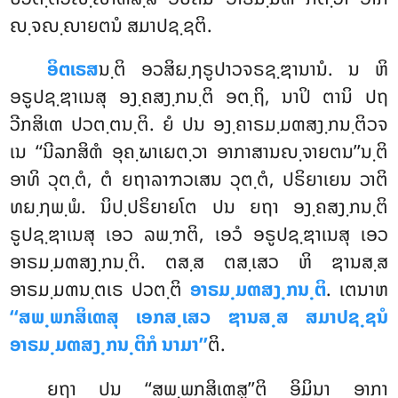
ຎ຺ຈຎ຺ຎາຍຕນໍ ສມາປຊ຺ຊຕິ.
ອິຕເຣສ
ນ຺ຕິ ອວສິຏ຺ຐຣູປາວຈຣຊ຺ຌານານໍ. ນ ຫິ
ອຣູປຊ຺ຌາເນສຸ ອງ຺ຄສງ຺ກນ຺ຕິ ອຕ຺ຖິ, ນາປິ ຕານິ
ປຖ
ວີກສິເຓ ປວຕ຺ຕນ຺ຕິ. ຍໍ ປນ ອງ຺ຄາຣມ຺ມຓສງ຺ກນ຺ຕິວຈ
ເນ ‘‘ນີລກສິຓໍ ອຸຄ຺ຆາເຏຕ຺ວາ ອາກາສານຎ຺ຈາຍຕນ’’ນ຺ຕິ
ອາທິ ວຸຕ຺ຕໍ, ຕໍ ຍຖາລາຠວເສນ ວຸຕ຺ຕໍ, ປຣິຍາເຍນ ວາຕິ
ທຏ຺ຐພ຺ພໍ. ນິປ຺ປຣິຍາຍໂຕ ປນ ຍຖາ ອງ຺ຄສງ຺ກນ຺ຕິ
ຣູປຊ຺ຌາເນສຸ ເອວ ລພ຺ຠຕິ, ເອວໍ ອຣູປຊ຺ຌາເນສຸ ເອວ
ອາຣມ຺ມຓສງ຺ກນ຺ຕິ. ຕສ຺ສ ຕສ຺ເສວ ຫິ ຌານສ຺ສ
ອາຣມ຺ມຓນ຺ຕເຣ ປວຕ຺ຕິ
ອາຣມ຺ມຓສງ຺ກນ຺ຕິ
. ເຕນາຫ
‘‘ສພ຺ພກສິເຓສຸ ເອກສ຺ເສວ ຌານສ຺ສ ສມາປຊ຺ຊນໍ
ອາຣມ຺ມຓສງ຺ກນ຺ຕິກໍ ນາມາ’’
ຕິ.
ຍຖາ
ປນ ‘‘ສພ຺ພກສິເຓສູ’’ຕິ ອິມິນາ ອາກາ