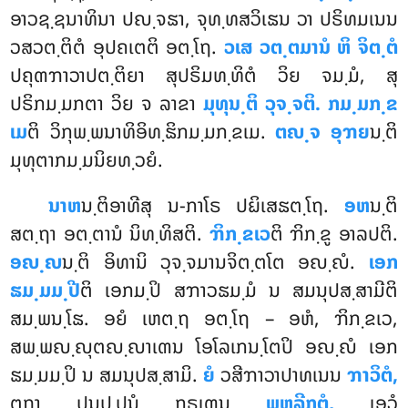
ອາວຊ຺ຊນາທິນາ ປຎ຺ຈຘາ, ຈຸທ຺ທສວິເຘນ ວາ ປຣິທມເນນ
ວສວຕ຺ຕິຕໍ ອຸປຄເຕຕິ ອຕ຺ໂຖ.
ວເສ ວຕ຺ຕມານໍ ຫິ ຈິຕ຺ຕໍ
ປຄຸຓຠາວາປຕ຺ຕິຍາ ສຸປຣິມທ຺ທິຕໍ ວິຍ ຈມ຺ມໍ, ສຸ
ປຣິກມ຺ມກຕາ ວິຍ ຈ ລາຂາ
ມຸທຸນ຺ຕິ ວຸຈ຺ຈຕິ. ກມ຺ມກ຺ຂ
ເມ
ຕິ ວິກຸພ຺ພນາທິອິທ຺ຘິກມ຺ມກ຺ຂເມ.
ຕຎ຺ຈ ອຸຠຍ
ນ຺ຕິ
ມຸທຸຕາກມ຺ມນິຍທ຺ວຍໍ.
ນາຫ
ນ຺ຕິອາທີສຸ ນ-ກາໂຣ ປຏິເສຘຕ຺ໂຖ.
ອຫ
ນ຺ຕິ
ສຕ຺ຖາ ອຕ຺ຕານໍ ນິທ຺ທິສຕິ.
ຠິກ຺ຂເວ
ຕິ ຠິກ຺ຂູ ອາລປຕິ.
ອຎ຺ຎ
ນ຺ຕິ ອິທານິ ວຸຈ຺ຈມານຈິຕ຺ຕໂຕ ອຎ຺ຎໍ.
ເອກ
ຘມ຺ມມ຺ປີ
ຕິ ເອກມ຺ປິ ສຠາວຘມ຺ມໍ ນ ສມນຸປສ຺ສາມີຕິ
ສມ຺ພນ຺ໂຘ. ອຍໍ ເຫຕ຺ຖ ອຕ຺ໂຖ – ອຫໍ, ຠິກ຺ຂເວ,
ສພ຺ພຎ຺ຎຸຕຎ຺ຎາເຓນ ໂອໂລເກນ຺ໂຕປິ ອຎ຺ຎໍ ເອກ
ຘມ຺ມມ຺ປິ ນ ສມນຸປສ຺ສາມິ.
ຍໍ
ວສີຠາວາປາທເນນ
ຠາວິຕໍ,
ຕຖາ ປຸນປ຺ປຸນໍ ກຣເຓນ
ພຫຸລີກຕໍ,
ເອວໍ