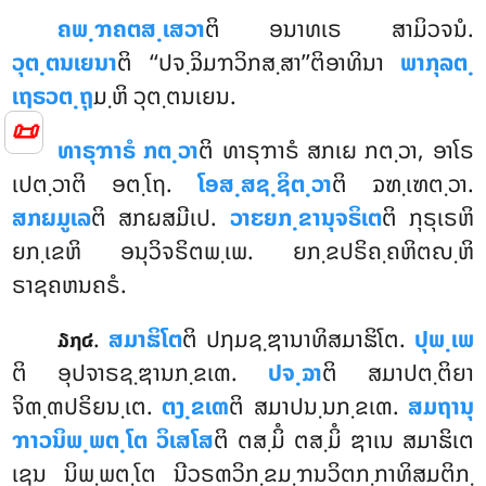
ຄພ຺ຠຄຕສ຺ເສວາ
ຕິ ອນາທເຣ ສາມິວຈນໍ.
ວຸຕ຺ຕນເຍນາ
ຕິ ‘‘ປຈ຺ຉິມຠວິກສ຺ສາ’’ຕິອາທິນາ
ພາກຸລຕ຺
ເຖຣວຕ຺ຖຸ
ມ຺ຫິ ວຸຕ຺ຕນເຍນ.
📜
ທາຣຸຠາຣໍ ກຕ຺ວາ
ຕິ ທາຣຸຠາຣໍ ສກເຏ ກຕ຺ວາ, ອາໂຣ
ເປຕ຺ວາຕິ ອຕ຺ໂຖ.
ໂອສ຺ສຊ຺ຊິຕ຺ວາ
ຕິ ຉຑ຺ເຑຕ຺ວາ.
ສກຏມູເລ
ຕິ ສກຏສມີເປ.
ວາຬຍກ຺ຂານຸຈຣິເຕ
ຕິ ກຸຣຸເຣຫິ
ຍກ຺ເຂຫິ ອນຸວິຈຣິຕພ຺ເພ. ຍກ຺ຂປຣິຄ຺ຄຫິຕຎ຺ຫິ
ຣາຊຄຫນຄຣໍ.
.
ສມາຘິໂຕ
ຕິ ປຐມຊ຺ຌານາທິສມາຘິໂຕ.
ປຸພ຺ເພ
໓໗໔
ຕິ ອຸປຈາຣຊ຺ຌານກ຺ຂເຓ.
ປຈ຺ຉາ
ຕິ ສມາປຕ຺ຕິຍາ
ຈິຓ຺ຓປຣິຍນ຺ເຕ.
ຕງ຺ຂເຓ
ຕິ ສມາປນ຺ນກ຺ຂເຓ.
ສມຖານຸ
ຠາວນິພ຺ພຕ຺ໂຕ ວິເສໂສ
ຕິ ຕສ຺ມິໍ ຕສ຺ມິໍ
ຌາເນ ສມາຘິເຕ
ເຊນ ນິພ຺ພຕ຺ໂຕ ນີວຣຓວິກ຺ຂມ຺ຠນວິຕກ຺ກາທິສມຕິກ຺