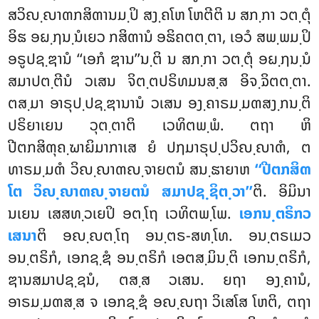
ສວິຎ຺ຎາຓກສິຓານມ຺ປິ ສງ຺ຄໂຫ ໂຫຕີຕິ ນ ສກ຺ກາ ວຕ຺ຕຸໍ
ອິຘ ອຏ຺ຐນ຺ນໍເຍວ ກສິຓານໍ ອຘິຄຕຕ຺ຕາ, ເອວໍ ສພ຺ພມ຺ປິ
ອຣູປຊ຺ຌານໍ ‘‘ເອກໍ ຌານ’’ນ຺ຕິ ນ ສກ຺ກາ ວຕ຺ຕຸໍ ອຏ຺ຐນ຺ນໍ
ສມາປຕ຺ຕີນໍ ວເສນ ຈິຕ຺ຕປຣິທມນສ຺ສ ອິຈ຺ຉິຕຕ຺ຕາ.
ຕສ຺ມາ ອາຣຸປ຺ປຊ຺ຌານານໍ ວເສນ ອງ຺ຄາຣມ຺ມຓສງ຺ກນ຺ຕິ
ປຣິຍາເຍນ ວຸຕ຺ຕາຕິ ເວທິຕພ຺ພໍ. ຕຖາ ຫິ
ປີຕກສິຓຸຄ຺ຆາຏິມາກາເສ ຍໍ ປຐມາຣຸປ຺ປວິຎ຺ຎາຓໍ, ຕ
ທາຣມ຺ມຓໍ ວິຎ຺ຎາຓຎ຺ຈາຍຕນໍ ສນ຺ຘາຍາຫ
‘‘ປີຕກສິຓ
ໂຕ ວິຎ຺ຎາຓຎ຺ຈາຍຕນໍ ສມາປຊ຺ຊິຕ຺ວາ’’
ຕິ. ອິມິນາ
ນເຍນ ເສສທ຺ວເຍປິ ອຕ຺ໂຖ ເວທິຕພ຺ໂພ.
ເອກນ຺ຕຣິກວ
ເສນາ
ຕິ ອຎ຺ຎຕ຺ໂຖ ອນ຺ຕຣ-ສທ຺ໂທ. ອນ຺ຕຣເມວ
ອນ຺ຕຣິກໍ, ເອກຊ຺ຌໍ ອນ຺ຕຣິກໍ ເອຕສ຺ມິນ຺ຕິ ເອກນ຺ຕຣິກໍ,
ຌານສມາປຊ຺ຊນໍ, ຕສ຺ສ ວເສນ. ຍຖາ ອງ຺ຄານໍ,
ອາຣມ຺ມຓສ຺ສ ຈ ເອກຊ຺ຌໍ ອຎ຺ຎຖາ ວິເສໂສ ໂຫຕິ, ຕຖາ