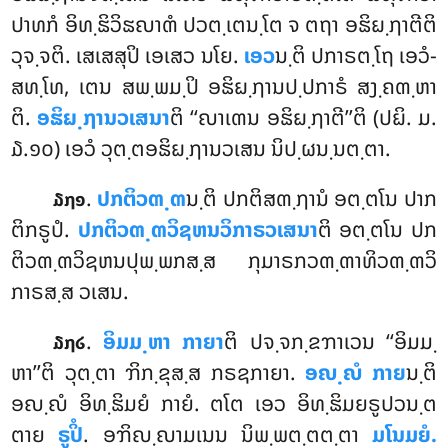
ປາທກໍ ອິທ຺ຘິວິຘຎາຓໍ ປວຕ຺ເຕນ຺ໂຕ ຈ ຕຖາ ອຘິຏ຺ຐາຕີຕິ
ວຸຈ຺ຈຕິ. ເສເສສຸປິ ເອເສວ ນໂຍ.
ເອວ
ນ຺ຕິ
ປກາຣຕ຺ໂຖ ເອວໍ-
ສທ຺ໂທ, ເຕນ ສພ຺ພມ຺ປິ ອຘິຏ຺ຐານປ຺ປກາຣໍ ສງ຺ຄຓ຺ຫາ
ຕິ.
ອຘິຏ຺ຐານວເສນາ
ຕິ ‘‘ຎາເຓນ ອຘິຏ຺ຐາຕີ’’ຕິ (ປຏິ. ມ.
໓.໑໐) ເອວໍ ວຸຕ຺ຕອຘິຏ຺ຐານວເສນ ນິປ຺ຜນ຺ນຕ຺ຕາ.
.
ປກຕິວຓ຺ຓ
ນ຺ຕິ ປກຕິສຓ຺ຐານໍ ອຕ຺ຕໂນ ປາກ
໓໗໑
ຕິກຣູປໍ.
ປກຕິວຓ຺ຓວິຊຫນວິກາຣວເສນາ
ຕິ ອຕ຺ຕໂນ ປກ
ຕິວຓ຺ຓວິຊຫນປຸພ຺ພກສ຺ສ ກຸມາຣກວຓ຺ຓາທິວຓ຺ຓວິ
ກາຣສ຺ສ ວເສນ.
.
ອິມມ຺ຫາ ກາຍາ
ຕິ ປຈ຺ຈກ຺ຂຠາເວນ ‘‘ອິມມ຺
໓໗໒
ຫາ’’ຕິ ວຸຕ຺ຕາ ຠິກ຺ຂຸສ຺ສ ກຣຊກາຍາ.
ອຎ຺ຎໍ ກາຍ
ນ຺ຕິ
ອຎ຺ຎໍ ອິທ຺ຘິມຍໍ ກາຍໍ. ຕໂຕ ເອວ ອິທ຺ຘິມຍຣູປວນ຺ຕ
ຕາຍ
ຣູປິໍ
. ອຠິຎ຺ຎາມເນນ
ນິພ຺ພຕ຺ຕຕ຺ຕາ
ມໂນມຍໍ.