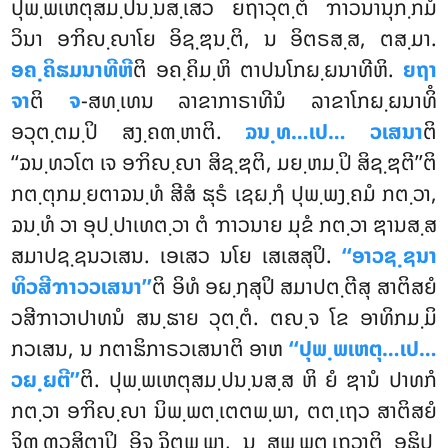
ປຸພ຺ພເຫຕຸສມ຺ປນ຺ນສ຺ເສວ ຍຖາວຸຕ຺ຕໍ ຠາວນານຸກ຺ກມໍ
ວິນາ ອຠິຎ຺ຎາໂຍ ອິຊ຺ຌນ຺ຕິ, ນ ອິຕຣສ຺ສ, ຕສ຺ມາ.
ອຄ຺ຄິຘມນາທີຫີ
ຕິ ອຄ຺ຄິມ຺ຫິ ຕາປນໂກຏ຺ຏນາທີຫິ.
ຍຖາ
ຈາ
ຕິ
ຈ
-ສທ຺ເທນ ລາຂາກາຣາທີນໍ ລາຂາໂກຏ຺ຏນາທິໍ
ອວຸຕ຺ຕມ຺ປິ ສງ຺ຄຓ຺ຫາຕິ.
ຉນ຺ທ…ເປ… ວເສນາ
ຕິ
‘‘ຉນ຺ທວໂຕ ເຈ ອຠິຎ຺ຎາ ສິຊ຺ຌຕິ, ມຍ຺ຫມ຺ປິ ສິຊ຺ຌຕີ’’ຕິ
ກຕ຺ຕຸກມ຺ຍຕາຉນ຺ທໍ ສີສໍ ຘຸຣໍ ເຊຏ຺ຐໍ ປຸພ຺ພງ຺ຄມໍ ກຕ຺ວາ,
ຉນ຺ທໍ ວາ ອຸປ຺ປາເທຕ຺ວາ ຕໍ ຠາວນາຍ ມຸຂໍ ກຕ຺ວາ ຌານສ຺ສ
ສມາປຊ຺ຊນວເສນ. ເອເສວ
ນໂຍ ເສເສສຸປິ.
‘‘ອາວຊ຺ຊນາ
ທິວສີຠາວວເສນາ’’
ຕິ ອິທໍ ອຏ຺ຐສຸປິ ສມາປຕ຺ຕີສຸ ສາຕິສຍໍ
ວສີຠາວາປາທນໍ ສນ຺ຘາຍ ວຸຕ຺ຕໍ. ຕຎ຺ຈ ໂຂ ອາທິກມ຺ມິ
ກວເສນ, ນ
ກຕາຘິກາຣວເສນາຕິ ອາຫ
‘‘ປຸພ຺ພເຫຕຸ…ເປ…
ວຏ຺ຏຕີ’’
ຕິ. ປຸພ຺ພເຫຕຸສມ຺ປນ຺ນສ຺ສ ຫິ ຍໍ ຌານໍ ປາທກໍ
ກຕ຺ວາ ອຠິຎ຺ຎາ ນິພ຺ພຕ຺ເຕຕພ຺ພາ, ຕຕ຺ເຖວ ສາຕິສຍໍ
ຈິຓ຺ຓວສິຕາປິ ອິຈ຺ຉິຕພ຺ພາ, ນ ສພ຺ພຕ຺ເຖວາຕິ ອຘິປ຺