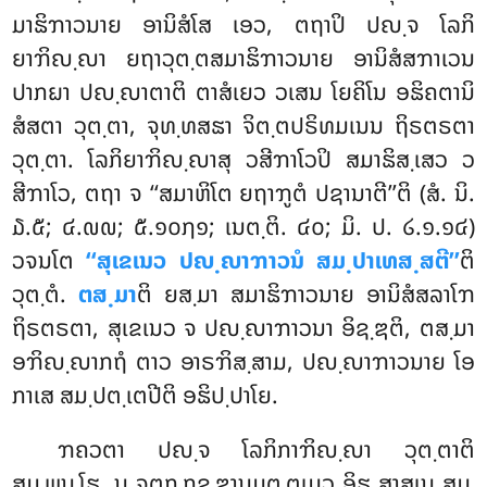
ມາຘິຠາວນາຍ ອານິສໍໂສ ເອວ, ຕຖາປິ ປຎ຺ຈ ໂລກິ
ຍາຠິຎ຺ຎາ ຍຖາວຸຕ຺ຕສມາຘິຠາວນາຍ ອານິສໍສຠາເວນ
ປາກຏາ ປຎ຺ຎາຕາຕິ ຕາສໍເຍວ ວເສນ ໂຍຄິໂນ ອຘິຄຕານິ
ສໍສຕາ ວຸຕ຺ຕາ, ຈຸທ຺ທສຘາ ຈິຕ຺ຕປຣິທມເນນ ຖິຣຕຣຕາ
ວຸຕ຺ຕາ. ໂລກິຍາຠິຎ຺ຎາສຸ ວສີຠາໂວປິ ສມາຘິສ຺ເສວ ວ
ສີຠາໂວ, ຕຖາ ຈ ‘‘ສມາຫິໂຕ ຍຖາຠູຕໍ ປຊານາຕີ’’ຕິ (ສໍ. ນິ.
໓.໕; ໔.໙໙; ໕.໑໐໗໑; ເນຕ຺ຕິ. ໔໐; ມິ. ປ. ໒.໑.໑໔)
ວຈນໂຕ
‘‘ສຸເຂເນວ ປຎ຺ຎາຠາວນໍ ສມ຺ປາເທສ຺ສຕີ’’
ຕິ
ວຸຕ຺ຕໍ.
ຕສ຺ມາ
ຕິ ຍສ຺ມາ ສມາຘິຠາວນາຍ ອານິສໍສລາໂຠ
ຖິຣຕຣຕາ, ສຸເຂເນວ ຈ ປຎ຺ຎາຠາວນາ ອິຊ຺ຌຕິ, ຕສ຺ມາ
ອຠິຎ຺ຎາກຖໍ ຕາວ ອາຣຠິສ຺ສາມ, ປຎ຺ຎາຠາວນາຍ ໂອ
ກາເສ ສມ຺ປຕ຺ເຕປີຕິ ອຘິປ຺ປາໂຍ.
ຠຄວຕາ ປຎ຺ຈ ໂລກິກາຠິຎ຺ຎາ ວຸຕ຺ຕາຕິ
ສມ຺ພນ຺ໂຘ. ນ ຈຕຸກ຺ກຊ຺ຌານມຕ຺ຕເມວ ອິຘ ສາສເນ ສມ຺