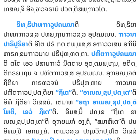
ເກສຎ຺ຈິ ອິຈ຺ຉາວຈຣານໍ ປວຕ຺ຕິສພ຺ຠາວໂຕ.
ອິທ຺ຘິປາທຠາວູປຄເມນາ
ຕິ ອິທ຺ຘິຍາ
ປາທກຠາວສ຺ສ ປທຏ຺ຐານຠາວສ຺ສ ອຸປຄມເນນ.
ຠາວນາ
ປາຣິປູຣິຍາ
ຕິ ອິໂຕ ປຣໍ ກຕ຺ຕພ຺ພສ຺ສ ອຠາວວເສນ ອຠິນີ
ຫາຣກ຺ຂມຠາວນາຍ ປຣິປຸຓ຺ຓຕ຺ຕາ.
ປຓີຕຠາວູປຄເມນາ
ຕິ ຕໂຕ ເອວ ປຘານຠາວໍ ນີຕຕາຍ ອຸຕ຺ຕມຏ຺ເຐນ, ອຕິຕ຺
ຕິກຣຏ຺ເຐນ ຈ ປຓີຕຠາວສ຺ສ ອຸປຄມເນນ. ອຸຠຍຎ຺ເຈຕໍ
ຐິຕິຍາ ກາຣຓວຈນໍ ປຣິປຸຓ຺ຓາຍ ຠາວນາຍ
ປຓີຕຠາວປ຺ປຕ຺ຕິຍາ
‘‘ຐິເຕ’’
ຕິ.
‘‘ອາເນຎ຺ຊປ຺ປຕ຺ເຕ’’
ຕິ
ອິທໍ ຐິຕິຍາ ວິເສສນໍ. ເຕນາຫ
‘‘ຍຖາ ອາເນຎ຺ຊປ຺ປຕ຺ຕໍ
ໂຫຕິ, ເອວໍ ຐິເຕ’’
ຕິ. ອິມສ຺ມິໍ ປກ຺ເຂ ‘‘ຐິເຕ ອາ
ເນຎ຺ຊປ຺ປຕ຺ເຕ’’ຕິ ອຸຠຍເມກໍ ອງ຺ຄໍ, ‘‘ສມາຫິເຕ’’ຕິ ປນ
ອິທມ຺ປິ ເອກມງ຺ຄໍ. ເຕເນວສ຺ສ ປຐມວິກປ຺ປໂຕ ວິເສສໍ