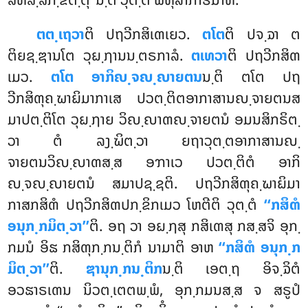
ຕຕ຺ເຖວາ
ຕິ
ປຖວີກສິເຓເຍວ.
ຕໂຕ
ຕິ ປຈ຺ຉາ ຕ
ຕິຍຊ຺ຌານໂຕ ວຸຏ຺ຐານນ຺ຕຣກາລໍ.
ຕເທວາ
ຕິ ປຖວີກສິຓ
ເມວ.
ຕໂຕ ອາກິຎ຺ຈຎ຺ຎາຍຕນ
ນ຺ຕິ ຕໂຕ ປຖ
ວີກສິຓຸຄ຺ຆາຏິມາກາເສ ປວຕ຺ຕິຕອາກາສານຎ຺ຈາຍຕນສ
ມາປຕ຺ຕິໂຕ ວຸຏ຺ຐາຍ ວິຎ຺ຎາຓຎ຺ຈາຍຕນໍ ອມນສິກຣິຕ຺
ວາ ຕໍ ລງ຺ຆິຕ຺ວາ ຍຖາວຸຕ຺ຕອາກາສານຎ຺
ຈາຍຕນວິຎ຺ຎາຓສ຺ສ ອຠາເວ ປວຕ຺ຕິຕໍ ອາກິ
ຎ຺ຈຎ຺ຎາຍຕນໍ ສມາປຊ຺ຊຕິ. ປຖວີກສິຓຸຄ຺ຆາຏິມາ
ກາສກສິຓໍ ປຖວີກສິຓປກ຺ຂິກເມວ ໂຫຕີຕິ ວຸຕ຺ຕໍ
‘‘ກສິຓໍ
ອນຸກ຺ກມິຕ຺ວາ’’
ຕິ. ອຖ ວາ ອຏ຺ຐສຸ ກສິເຓສຸ ກສ຺ສຈິ ອຸກ຺
ກມນໍ ອິຘ ກສິຓຸກ຺ກນ຺ຕິກໍ ນາມາຕິ ອາຫ
‘‘ກສິຓໍ ອນຸກ຺ກ
ມິຕ຺ວາ’’
ຕິ.
ຌານຸກ຺ກນ຺ຕິກ
ນ຺ຕິ ເອຕ຺ຖ ອິຈ຺ຉິຕໍ
ອວຘາຣເຓນ ນິວຕ຺ເຕຕພ຺ພໍ, ອຸກ຺ກມນສ຺ສ ຈ ສຣູປໍ