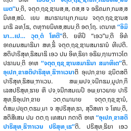
ເມຕ’’
ນ຺ຕິ, ຈຕຸຕ຺ຖຊ຺ຌານສ຺ສ, ຕສ຺ສ ຈ ອຘິຄມກ຺ກມສ຺ສ
ນິທສ຺ສນໍ. ເຍນ ສມາຘານານຸກ຺ກເມນ ຈຕຸຕ຺ຖຊ຺ຌານສ
ມາຘິ ລທ຺ໂຘ, ຕທຸຠຍນິທສ຺ສນນ຺ຕິ ອຕ຺ໂຖ. ເຕນາຫ
‘‘ອິມິ
ນາ…ເປ… ວຸຕ຺ຕໍ ໂຫຕີ’’
ຕິ. ຍທິປິ ‘‘ເອວ’’ນ຺ຕິ ອິທໍ
ອາຄມນສມາຘິນາ ສທ຺ຘິໍ ຈຕຸຕ຺ຖຊ຺ຌານສມາຘານໍ ທີເປຕິ.
ສຕິປາຣິສຸທ຺ຘິສມາຘິ ເອວ ປນ ອິທ຺ຘິຍາ ອຘິຏ຺ຐານຠາວໂຕ
ປຘານນ຺ຕິ ອາຫ
‘‘ຈຕຸຕ຺ຖຊ຺ຌານສມາຘິນາ ສມາຫິເຕ’’
ຕິ.
ອຸເປກ຺ຂາສຕິປາຣິສຸທ຺ຘິຠາເວນາ
ຕິ ອຸເປກ຺ຂາຍ ຊນິຕສຕິ
ປາຣິສຸທ຺ຘິສພ຺ຠາເວນ. ສພ຺ພປຈ຺ຈນີກຘມ຺ມູປກ຺ກິ
ເລສປຣິສຸທ຺ຘາຍ ຫິ ປຈ຺ຈນີກສມເນປິ ອພ຺ຍາວຏາຍ ປາຣິ
ສຸທ຺ຘິອຸເປກ຺ຂາຍ ວຕ຺ຕມານາຍ ຈຕຸຕ຺ຖຊ຺ຌານໍ,
ຕໍສມ຺ປຍຸຕ຺ຕຘມ຺ມາ ຈ ສຸປຣິສຸທ຺ຘາ, ສຸວິສທາ ຈ ໂຫນ຺ຕິ,
ສຕິສີເສນ ປນ ຕຕ຺ຖ ເທສນາ ກຕາຕິ ອາຫ
‘‘ອຸເປກ຺ຂາສຕິ
ປາຣິສຸທ຺ຘິຠາເວນ ປຣິສຸທ຺ເຘ’’
ຕິ. ປຣິສຸທ຺ຘິຍາ ເອວ