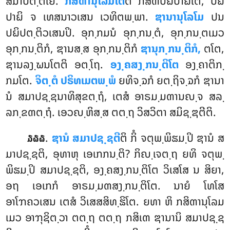
ສມາປຕ຺ຕິໂຍ.
ກສິຓານຸໂລມໂຕ
ຕິ ກສິຓປຏິປາຏິໂຕ, ປຏິ
ປາຏິ ຈ ເທສນາວເສນ ເວທິຕພ຺ພາ.
ຌານານຸໂລໂມ
ປນ
ປຏິປຕ຺ຕິວເສນປິ. ອຸກ຺ກມນໍ ອຸກ຺ກນ຺ຕໍ, ອຸກ຺ກນ຺ຕເມວ
ອຸກ຺ກນ຺ຕິກໍ, ຌານສ຺ສ ອຸກ຺ກນ຺ຕິກໍ
ຌານຸກ຺ກນ຺ຕິກໍ,
ຕໂຕ,
ຌານລງ຺ຆນໂຕຕິ ອຕ຺ໂຖ.
ອງ຺ຄສງ຺ກນ຺ຕິໂຕ
ອງ຺ຄາຕິກ຺
ກມໂຕ.
ຈິຕ຺ຕໍ ປຣິທເມຕພ຺ພໍ
ຍທິຈ຺ຉກໍ ຍຕ຺ຖິຈ຺ຉກໍ ຌານາ
ນໍ ສມາປຊ຺ຊນາທິສຸຂຕ຺ຖໍ, ເຕສໍ ອາຣມ຺ມຓານຎ຺ຈ ສລ຺
ລກ຺ຂຓຕ຺ຖໍ. ເອວຎ຺ຫິສ຺ສ ຕຕ຺ຖ ວິສວິຕາ ສມິຊ຺ຌຕີຕິ.
.
ຌານໍ ສມາປຊ຺ຊຕີ
ຕິ ກິໍ ຈຕຸພ຺ພິຘມ຺ປິ ຌານໍ ສ
໓໖໖
ມາປຊ຺ຊຕິ, ອຸທາຫຸ ເອເກກນ຺ຕິ? ກິຎ຺ເຈຕ຺ຖ ຍທິ ຈຕຸພ຺
ພິຘມ຺ປິ ສມາປຊ຺ຊຕິ, ອງ຺ຄສງ຺ກນ຺ຕິໂຕ ວິເສໂສ ນ ສິຍາ,
ອຖ ເອເກກໍ ອາຣມ຺ມຓສງ຺ກນ຺ຕິໂຕ. ນາຍໍ ໂທໂສ
ອາໂຠຄວເສນ ເຕສໍ ວິເສສສິທ຺ຘິໂຕ. ຍທາ ຫິ ກສິຓານຸໂລມ
ເມວ ອາຠຸຊິຕ຺ວາ ຕຕ຺ຖ ຕຕ຺ຖ ກສິເຓ ຌານານິ ສມາປຊ຺ຊ