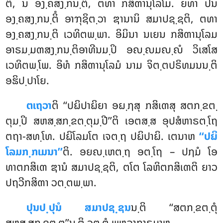
ຕິ, ນ ອງ຺ຄສງ຺ກນ຺ຕິໍ, ຕທາ ກສິຓານຸໂລໂມ. ຍທາ ປນ
ອງ຺ຄສງ຺ກນ຺ຕິໍ ອາຠຸຊິຕ຺ວາ ຌານານິ ສມາປຊ຺ຊຕິ, ຕທາ
ອງ຺ຄສງ຺ກນ຺ຕິ ເວທິຕພ຺ພາ. ອິມິນາ ນເຍນ ກສິຓານຸໂລມ
ອາຣມ຺ມຓສງ຺ກນ຺ຕິອາທີນມ຺ປິ ອຎ຺ຎມຎ຺ຎໍ ວິເສໂສ
ເວທິຕພ຺ໂພ. ອິທໍ ກສິຓານຸໂລມໍ ນາມ ຈິຕ຺ຕປຣິທມນນ຺ຕິ
ອຘິປ຺ປາໂຍ.
ຕເຖວາ
ຕິ
‘‘ປຏິປາຏິຍາ ອຏ຺ຐສຸ ກສິເຓສຸ ສຕກ຺ຂຕ຺
ຕຸມ຺ປິ ສຫສ຺ສກ຺ຂຕ຺ຕຸມ຺ປີ’’ຕິ ເອຕສ຺ສ ອຸປສໍຫາຣຕ຺ໂຖ
ຕຖາ-ສທ຺ໂທ. ປຏິໂລມໂຕ ເຈຕ຺ຖ ປຏິປາຏິ. ເຕນາຫ
‘‘ປຏິ
ໂລມກ຺ກເມນາ’’
ຕິ. ອຍຎ຺ເຫຕ຺ຖ ອຕ຺ໂຖ – ປຐມໍ ໂອ
ທາຕກສິເຓ ຌານໍ ສມາປຊ຺ຊຕິ, ຕໂຕ ໂລຫິຕກສິເຓຕິ ຍາວ
ປຖວີກສິຓາ ວຕ຺ຕພ຺ພາ.
ປຸນປ຺ປຸນໍ ສມາປຊ຺ຊນ
ນ຺ຕິ ‘‘ສຕກ຺ຂຕ຺ຕຸໍ
ສຫສ຺ສກ຺ຂຕ຺ຕຸ’’ນ຺ຕິ ວຸຕ຺ຕໍ ພຫຸລາກາຣມາຫ.