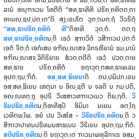
ລານໍ ອານຸຠາເວນ ໂຫຕີຕິ ‘‘ສທ຺ຘາທີຫິ ປຣິຄ຺ຄຫິຕຕ຺ຕາ
ອາເນຎ຺ຊປ຺ປຕ຺ເຕ’’ຕິ ສງ຺ເຂປໂຕ ວຸຕ຺ຕມຕ຺ຖໍ ວິວຣິຕຸໍ
‘‘ສທ຺ຘາປຣິຄ຺ຄຫິຕໍ ຫີ’’
ຕິອາທິ ວຸຕ຺ຕໍ. ຕຕ຺ຖ
ສທ຺ຘາປຣິຄ຺ຄຫິຕ
ນ຺ຕິ ເອວໍ ສຸຠາວິຕໍ ວສີຠາວປ຺ປຕ຺ຕໍ
ເອຕໍ ຈິຕ຺ຕໍ ເອກໍເສນ ອຠິຎ຺ຎາສຈ຺ຉິກຣຓີຍານໍ ຘມ຺ມານໍ
ອຠິຎ຺ຎາສຈ຺ຉິກິຣິຍາຍ ສໍວຕ຺ຕຕີຕິ ເອວໍ ປວຕ຺ຕາຍ
ສທ຺ຘາຍ ປຣິຄ຺ຄຫິຕໍ ຍຖາວຸຕ຺ຕສທ຺ຘາພເລນ
ອຸປຕ຺ຖມ຺ຠິຕໍ.
ອສ຺ສທ຺ຘິເຍນາ
ຕິ ຕປ຺ປຏິປກ຺ເຂນ
ອສ຺ສທ຺ຘິເຍນ ເຫຕຸນາ ນ ອິຎ຺ຊຕິ ນ ຈລຕິ ນ ກມ຺ປຕິ,
ອຎ຺ຎທຕ຺ຖຸ ອຸປຣິ ວິເສສາວຫຠາເວເນວ ຕິຏ຺ຐຕິ.
ວີ
ຣິຍປຣິຄ຺ຄຫິຕ
ນ຺ຕິອາທີສຸປິ
ອິມິນາ ນເຍນ ອຕ຺ໂຖ
ເວທິຕພ຺ໂພ. ອຍໍ ປນ ວິເສໂສ –
ວີຣິຍປຣິຄ຺ຄຫິຕ
ນ຺ຕິ ວ
ສີຠາວາປາທນປຣິທມນສາຘເນນ ວີຣິເຍນ ອຸປຕ຺ຖມ຺ຠິຕໍ.
ສຕິປຣິຄ຺ຄຫິຕ
ນ຺ຕິ ຍຖາວຸຕ຺ເຕ ຠາວນາພຫຸລີກາເຣ ອສມ຺