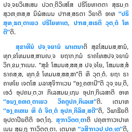
ປຈ຺ຈຍວິເສເສນ ປວຕ຺ຕິວິເສໂສ ປຣິໂຍທາຕຕາ ສຸຘນ຺ຕ
ສຸວຓ຺ຓສ຺ສ ນິຆໍສເນນ ປຠສ຺ສຣຕາ ວິຍາຕິ ອາຫ
‘‘ປຣິ
ສຸທ຺ຘຕ຺ຕາເຍວ ປຣິໂຍທາເຕ, ປຠສ຺ສເຣຕິ ວຸຕ຺ຕໍ ໂຫ
ຕີ’’
ຕິ.
ສຸຂາທີນໍ ປຈ຺ຈຍານໍ ຆາເຕນາ
ຕິ ສຸຂໂສມນສ຺ສານໍ,
ທຸກ຺ຂໂທມນສ຺ສານຎ຺ຈ ຍຖາກ຺ກມໍ ຣາຄໂທສປຈ຺ຈຍານໍ
ວິກ຺ຂມ຺ຠເນນ. ‘‘ສຸຂໍ ໂສມນສ຺ສສ຺ສ ປຈ຺ຈໂຍ, ໂສມນສ຺ສໍ
ຣາຄສ຺ສ, ທຸກ຺ຂໍ ໂທມນສ຺ສສ຺ສາ’’ຕິ ຫິ ວຸຕ຺ຕໍ. ຍຖາ ຣາ
ຄາທໂຍ ເຈຕໂສ ມລາສຸຈິຠາເວນ ‘‘ອງ຺ຄຓານີ’’ຕິ ວຸຈ຺ຈນ຺ຕິ,
ເອວໍ ອຸປຄນ຺ຕ຺ວາ
ກິເລສນຏ຺ເຐນ ອຸປກ຺ກິເລສາຕິ ອາຫ
‘‘ອນງ຺ຄຓຕ຺ຕາເຍວ ວິຄຕູປກ຺ກິເລເສ’’
ຕິ. ເຕນາຫ
‘‘ອງ຺ຄເຓນ ຫິ ຕໍ ຈິຕ຺ຕໍ ອຸປກ຺ກິລິສ຺ສຕີ’’
ຕິ, ວິພາຘີຍຕິ
ອຸປຕາປີຍຕີຕິ
ອຕ຺ໂຖ.
ສຸຠາວິຕຕ຺ຕາ
ຕິ ປຄຸຓຠາວາປາທ
ເນນ ສຸຏ຺ຐຸ ຠາວິຕຕ຺ຕາ. ເຕນາຫ
‘‘ວສີຠາວປ຺ປຕ຺ເຕ’’
ຕິ,