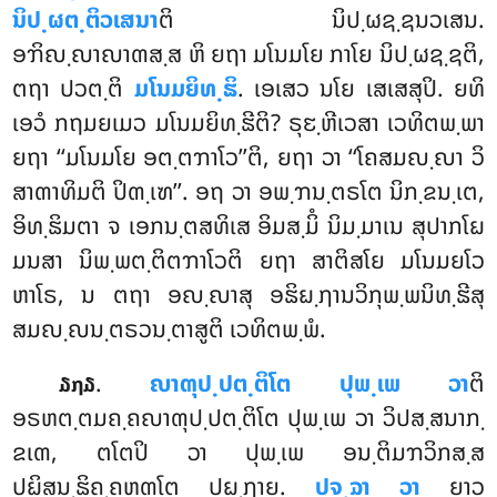
ນິປ຺ຜຕ຺ຕິວເສນາ
ຕິ ນິປ຺ຜຊ຺ຊນວເສນ.
ອຠິຎ຺ຎາຎາຓສ຺ສ ຫິ ຍຖາ ມໂນມໂຍ ກາໂຍ ນິປ຺ຜຊ຺ຊຕິ,
ຕຖາ ປວຕ຺ຕິ
ມໂນມຍິທ຺ຘິ
. ເອເສວ ນໂຍ ເສເສສຸປິ. ຍທິ
ເອວໍ ກຖມຍເມວ ມໂນມຍິທ຺ຘີຕິ? ຣຸຬ຺ຫີເວສາ ເວທິຕພ຺ພາ
ຍຖາ ‘‘ມໂນມໂຍ ອຕ຺ຕຠາໂວ’’ຕິ, ຍຖາ ວາ ‘‘ໂຄສມຎ຺ຎາ ວິ
ສາຓາທິມຕິ ປິຓ຺ເຑ’’. ອຖ ວາ ອພ຺ຠນ຺ຕຣໂຕ ນິກ຺ຂນ຺ເຕ,
ອິທ຺ຘິມຕາ ຈ ເອກນ຺ຕສທິເສ ອິມສ຺ມິໍ ນິມ຺ມາເນ ສຸປາກໂຏ
ມນສາ ນິພ຺ພຕ຺ຕິຕຠາໂວຕິ ຍຖາ ສາຕິສໂຍ ມໂນມຍໂວ
ຫາໂຣ, ນ ຕຖາ ອຎ຺ຎາສຸ ອຘິຏ຺ຐານວິກຸພ຺ພນິທ຺ຘີສຸ
ສມຎ຺ຎນ຺ຕຣວນ຺ຕາສູຕິ ເວທິຕພ຺ພໍ.
.
ຎາຓຸປ຺ປຕ຺ຕິໂຕ ປຸພ຺ເພ ວາ
ຕິ
໓໗໓
ອຣຫຕ຺ຕມຄ຺ຄຎາຓຸປ຺ປຕ຺ຕິໂຕ ປຸພ຺ເພ ວາ ວິປສ຺ສນາກ຺
ຂເຓ, ຕໂຕປິ ວາ ປຸພ຺ເພ ອນ຺ຕິມຠວິກສ຺ສ
ປຏິສນ຺ຘິຄ຺ຄຫຓໂຕ ປຏ຺ຐາຍ.
ປຈ຺ຉາ ວາ
ຍາວ