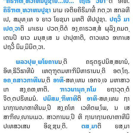
‘‘ຄິຣິຠຓ຺ຑວາຫນປູຊາຍ…ເປ… ເຖໂຣ ວິຍາ’’
ຕິ ອາຫ.
ຄິຣິຠຓ຺ຑວາຫນປູຊາ
ນາມ ເຈຕິຍຄິຣິມາທິໍ ກຕ຺ວາ ສກລທີ
ເປ, ສມຸທ຺ເທ ຈ ຍາວ ໂຍຊນາ ມຫຕີ ທີປປູຊາ.
ປຖວິໍ ມາ
ເປຕ຺ວາ
ຕິ ມາເຣນ ປວຕ຺ຕິຕໍ ອງ຺ຄາຣວສ຺ສໍ ຜຸລິງ຺ຄມຕ຺
ເຕນປິ ຍາວ ມນຸສ຺ເສ ນ ປາປຸຓາຕິ, ຕາວເທວ ອາກາເສ
ປຖວິໍ ນິມ຺ມິນິຕ຺ວາ.
ພລວປຸພ຺ພໂຍຄານ
ນ຺ຕິ ຄຣຸຕຣູປນິສ຺ສຍານໍ,
ອິທ຺ຘິວິຘາທີນໍ ເຫຕຸຠູຕມຫາຠິນີຫາຣານນ຺ຕິ ອຕ຺ໂຖ.
ອຄ຺ຄສາວກາທີນ
ນ຺ຕິ
ອາທິ
-ສທ຺ເທນ ເອກຈ຺ເຈ ມຫາສາວ
ເກ ສງ຺ຄຓ຺ຫາຕິ.
ຠາວນານຸກ຺ກໂມ
ຍຖາວຸຕ຺ຕໍ
ຈິຕ຺ຕປຣິທມນໍ.
ປຏິສມ຺ຠິທາທີ
ຕິ
ອາທິ
-ສທ຺ເທນ ຐາ
ນາຐານຎາຓາທີນມ຺ປິ ສງ຺ຄໂຫ ເວທິຕພ຺ໂພ, ນ ເສ
ສາຠິຎ຺ຎານເມວ. ສາວການມ຺ປິ ຫິ ຐານາຐານຎາຓາທີນິ
ປເທສວເສນ ອິຊ຺ຌນ຺ຕິ.
ຕສ຺ມາ
ຕິ ຍສ຺ມາ