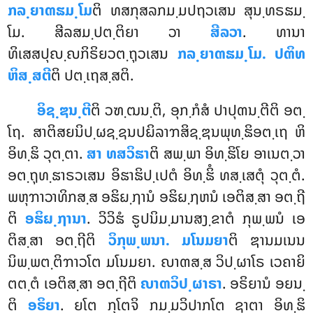
ກລ຺ຍາຓຘມ຺ໂມ
ຕິ ທສກຸສລກມ຺ມປຖວເສນ
ສຸນ຺ທຣຘມ຺
ໂມ. ສີລສມ຺ປຕ຺ຕິຍາ ວາ
ສີລວາ
. ທານາ
ທິເສສປຸຎ຺ຎກິຣິຍວຕ຺ຖຸວເສນ
ກລ຺ຍາຓຘມ຺ໂມ. ປຓິທ
ຫິສ຺ສຕີ
ຕິ ປຕ຺ເຖສ຺ສຕິ.
ອິຊ຺ຌນ຺ຕີ
ຕິ ວຑ຺ຒນ຺ຕິ, ອຸກ຺ກໍສໍ ປາປຸຓນ຺ຕີຕິ ອຕ຺
ໂຖ. ສາຕິສຍນິປ຺ຜຊ຺ຊນປຏິລາຠສິຊ຺ຌນພຸທ຺ຘິອຕ຺ເຖ ຫິ
ອິທ຺ຘິ ວຸຕ຺ຕາ.
ສາ ທສວິຘາ
ຕິ ສພ຺ພາ ອິທ຺ຘິໂຍ ອາເນຕ຺ວາ
ອຕ຺ຖຸທ຺ຘາຣວເສນ ອິຘາຘິປ຺ເປຕໍ ອິທ຺ຘິໍ ທສ຺ເສຕຸໍ ວຸຕ຺ຕໍ.
ພຫຸຠາວາທິກສ຺ສ ອຘິຏ຺ຐານໍ ອຘິຏ຺ຐຫນໍ ເອຕິສ຺ສາ ອຕ຺ຖີ
ຕິ
ອຘິຏ຺ຐານາ
. ວິວິຘໍ ຣູປນິມ຺ມານສງ຺ຂາຕໍ ກຸພ຺ພນໍ ເອ
ຕິສ຺ສາ ອຕ຺ຖີຕິ
ວິກຸພ຺ພນາ. ມໂນມຍາ
ຕິ ຌານມເນນ
ນິພ຺ພຕ຺ຕິຠາວໂຕ ມໂນມຍາ. ຎາຓສ຺ສ ວິປ຺ຜາໂຣ ເວຄາຍິ
ຕຕ຺ຕໍ ເອຕິສ຺ສາ ອຕ຺ຖີຕິ
ຎາຓວິປ຺ຜາຣາ
. ອຣິຍານໍ ອຍນ຺
ຕິ
ອຣິຍາ
. ຍໂຕ ກຸໂຕຈິ ກມ຺ມວິປາກໂຕ ຊາຕາ ອິທ຺ຘິ