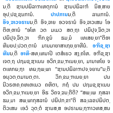
ນ຺ຕິ ຌານປຏິລາຠເຫຕຸການໍ ຌານປຏິລາຠໍ ນິສ຺ສາຍ
ອຸປ຺ປຊ຺ຊນການໍ.
ປາປການ
ນ຺ຕິ ລາມການໍ.
ອິຈ຺ຉາວຈຣານ
ນ຺ຕິ ອິຈ຺ຉາຍ ອວຈຣານໍ ອິຈ຺ຉາວເສນ ໂອ
ຕິຓ຺ຓານໍ ‘‘ອໂຫ ວຕ ມເມວ ສຕ຺ຖາ ປຏິປຸຈ຺ຉິຕ຺ວາ
ປຏິປຸຈ຺ຉິຕ຺ວາ ຠິກ຺ຂູນໍ ຘມ຺ມໍ ເທເສຍ຺ຍາ’’ຕິອາ
ທິນຍປ຺ປວຕ຺ຕານໍ ມານມາຍາສາເຐຍ຺ຍາທີນໍ.
ອຠິຊ຺ຌາ
ທີນ
ນ຺ຕິ
ອາທິ
-ສທ຺ເທນາປິ ເຕສໍເຍວ ສງ຺ຄໂຫ. ອຠິຊ຺ຌາ
ເຈຕ຺ຖ ປຐມຊ຺ຌາເນນ ອວິກ຺ຂມ຺ຠເນຍ຺ຍາ, ມານາທໂຍ ຈ
ຕເທກຏ຺ຐາ ທຏ຺ຐພ຺ພາ
‘‘ຌານປຏິລາຠປຈ຺ຈຍານ’’ນ຺ຕິ
ອນຸວຕ຺ຕມານຕ຺ຕາ. ວິກ຺ຂມ຺ຠເນຍ຺ຍາ ປນ
ນີວຣຓຄ຺ຄຫເຓເນວ ຄຫິຕາ, ກຖໍ ປນ ປຐມຊ຺ຌາເນນ
ອວິກ຺ຂມ຺ຠເນຍ຺ຍາ ອິຘ ວິຄຈ຺ຉນ຺ຕີຕິ? ‘‘ສພ຺ເພ ກຸສລາ
ຘມ຺ມາ ສພ຺ພາກຸສລານໍ ປຏິປກ຺ຂາ’’ຕິ ສລ຺ເລຂປຏິປຕ຺
ຕິວເສນ ເອວໍ ວຸຕ຺ຕໍ ຌານສ຺ສ ອປຣາມຏ຺ຐຠາວທສ຺ສນ