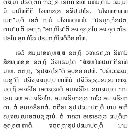
ຕສ຺ມາ ປຣິຕ຺ຕກໍ ຠວງ຺ຄໍ ເອກກ຺ຂເຓ ມຫນ຺ຕານໍ ຘມ຺ມາ
ນໍ ນປໂຫຕີຕິ ໂຈທກສ຺ສ ອຘິປ຺ປາໂຍ. ‘‘ນໂຈເທຕພ຺ພ
ເມຕ’’ນ຺ຕິ ເອຕໍ ຐານໍ ນໂຈເທຕພ຺ພໍ. ‘‘ປຣມຸກ຺ກໍສປຕ຺
ຕານ’’ນ຺ຕິ ເອຕ຺ຖ ‘‘ອຸກ຺ກໍໂສ’’ຕິ ອຈ຺ຈຸຄ຺ຄໂມ ອຈ຺ຈຸຕ຺ຕໂຣ.
ປຣໂມ ອຸກ຺ກໍໂສ ປຣມຸກ຺ກໍໂສຕິວິຄ຺ຄໂຫ.
ເອວໍ ສມ຺ມາສທ຺ທສ຺ສ ອຕ຺ຖໍ ວິຈາເຣຕ຺ວາ ອິທານິ
ສໍສທ຺ທສ຺ສ ອຕ຺ຖໍ ວິຈາເຣນ຺ໂຕ ‘‘ສໍສທ຺ໂທປນາ’’ຕິອາທິ
ມາຫ. ຕຕ຺ຖ, ‘‘ອຸປສຄ຺ໂຄ’’ຕິ ອຸປສຄ຺ຄປທໍ. ‘‘ປຏິເວຘຘມ຺
ເມສູ’’ຕິ ປຏິຈ຺ຈສມຸປ຺ປາທາທີນໍ ປຏິວິຊ຺ຌນຎ຺ຎາເຓສຸ.
ນຕ຺ຖິ ອາຈຣິໂຍ ເອຕສ຺ສາຕິ ອນາຈຣິໂຍ. ສມາສນ຺ເຕ ກກາ
ເຣນ ສຫ ອນາຈຣິຍໂກ. ອນາຈຣິຍກສ຺ສ ຠາໂວ ອນາຈຣິຍກ
ຕາ. ຕໍ ອນາຈຣິຍກຕໍ. ຕຕີຍາ ຣຸປ຺ປສມາປຕ຺ຕິ ນາມ
ອາກິ
ຎ຺ຈຎ຺ຎາຍຕນຊ຺ຌານໍ. ຕໍ ຠຄວາ ອາຬາຣສ຺ສ ສນ຺ຕິເກ
ອຸຄ຺ຄຓ຺ຫາຕິ. ຈຕຸຕ຺ຖາຣຸປ຺ປສມາປຕ຺ຕິ ນາມ