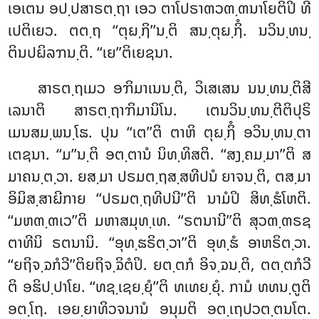
ເອເຕນ ອປ຺ປສາຣຕ຺ຖາ ເອວ ຕາໂປຣາຓວຓ຺ຓນາໂຍຕິປິ ທີ
ເປຕິເຍວ. ຕຕ຺ຖ ‘‘ຕຸຏ຺ຐິ’’ນ຺ຕິ ສນ຺ຕຸຏ຺ຐິໍ. ນວິນ຺ທນ຺
ຕິນປຏິລຠນ຺ຕິ. ‘‘ເຍ’’ຕິເຍຊນາ.
ສາຣຕ຺ຖເມວ ອຠິມາເນນ຺ຕິ, ວິເສເສນ ນນ຺ທນ຺ຕິສີ
ເລນາຕິ ສາຣຕ຺ຖາຠິມານິໂນ. ເຕນວິນ຺ທນ຺ຕີຕິປຸຣິ
ເມນສມ຺ພນ຺ໂຘ. ປຸນ ‘‘ເຕ’’ຕິ ຕາຫິ ຕຸຏ຺ຐິໍ ອວິນ຺ທນ຺ຕາ
ເຕຊນາ. ‘‘ມ’’ນ຺ຕິ ອຕ຺ຕານໍ ນິທ຺ທິສຕິ. ‘‘ສງ຺ຄມ຺ມາ’’ຕິ ສ
ມາຄນ຺ຕ຺ວາ. ຍສ຺ມາ ປຣມຕ຺ຖສ຺ສທີປນໍ ຍາຈນ຺ຕິ, ຕສ຺ມາ
ອິມິສ຺ສາຏີກາຍ ‘‘ປຣມຕ຺ຖທີປນີ’’ຕິ ນາມໍປິ ສິທ຺ຘໍໂຫຕິ.
‘‘ມຫຓ຺ຓເວ’’ຕິ ມຫາສມຸທ຺ເທ. ‘‘ຣຕນານີ’’ຕິ ສຸວຓ຺ຓຣຊ
ຕາທີນິ ຣຕນານິ. ‘‘ອຸທ຺ຘຣິຕ຺ວາ’’ຕິ ອຸທ຺ຘໍ ອາຫຣິຕ຺ວາ.
‘‘ຍຖິຈ຺ຉກໍວີ’’ຕິຍຖິຈ຺ຉິຕໍປິ. ຍຕ຺ຕກໍ ອິຈ຺ຉນ຺ຕິ, ຕຕ຺ຕກໍວີ
ຕິ ອຘິປ຺ປາໂຍ. ‘‘ທຊ຺ເຊຍ຺ຍຸໍ’’ຕິ ທເທຍ຺ຍຸໍ. ກາມໍ ທທນ຺ຕູຕິ
ອຕ຺ໂຖ. ເອຍ຺ຍາທິວຈນານໍ ອນຸມຕິ ອຕ຺ເຖປວຕ຺ຕນໂຕ.