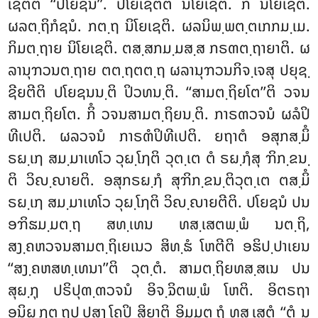
ເຊຕີຕິ ‘‘ປໂຍຊນໍ’’. ປໂຍເຊຕີຕິ ນິໂຍເຊຕິ. ກິໍ ນິໂຍເຊຕິ.
ຜລຕ຺ຖິກໍຊນໍ. ກຕ຺ຖ ນິໂຍເຊຕິ. ຜລນິພ຺ພຕ຺ຕເກກມ຺ເມ.
ກິມຕ຺ຖາຍ ນິໂຍເຊຕິ. ຕສ຺ສກມ຺ມສ຺ສ ກຣຓຕ຺ຖາຍາຕິ. ຜ
ລານຸຠວນຕ຺ຖາຍ ຕຕ຺ຖຕຕ຺ຖ ຜລານຸຠວນກິຈ຺ເຈສຸ ປຍຸຊ຺
ຊີຍຕີຕິ ປໂຍຊນນ຺ຕິ ປິວທນ຺ຕິ. ‘‘ສາມຕ຺ຖິຍໂຕ’’ຕິ ວຈນ
ສາມຕ຺ຖິຍໂຕ. ກິໍ ວຈນສາມຕ຺ຖິຍນ຺ຕິ. ກາຣຓວຈນໍ ຜລໍປິ
ທີເປຕິ. ຜລວຈນໍ ກາຣຓໍປິທີເປຕິ. ຍຖາຕໍ ອສຸກສ຺ມິໍ
ຣຏ຺ເຐ ສມ຺ມາເທໂວ ວຸຏ຺ໂຐຕິ ວຸຕ຺ເຕ ຕໍ ຣຏ຺ຐໍສຸ
ຠິກ຺ຂນ຺
ຕິ ວິຎ຺ຎາຍຕິ. ອສຸກຣຏ຺ຐໍ ສຸຠິກ຺ຂນ຺ຕິວຸຕ຺ເຕ ຕສ຺ມິໍ
ຣຏ຺ເຐ ສມ຺ມາເທໂວ ວຸຏ຺ໂຐຕິ ວິຎ຺ຎາຍຕີຕິ. ປໂຍຊນໍ ປນ
ອຠິຘມ຺ມຕ຺ຖ ສທ຺ເທນ ທສ຺ເສຕພ຺ພໍ ນຕ຺ຖິ,
ສງ຺ຄຫວຈນສາມຕ຺ຖິເຍເນວ ສິທ຺ຘໍ ໂຫຕີຕິ ອຘິປ຺ປາເຍນ
‘‘ສງ຺ຄຫສທ຺ເທນາ’’ຕິ ວຸຕ຺ຕໍ. ສາມຕ຺ຖິຍທສ຺ສເນ ປນ
ສຸຏ຺ຐຸ ປຣິປຸຓ຺ຓວຈນໍ ອິຈ຺ຉິຕພ຺ພໍ ໂຫຕິ. ອິຕຣຖາ
ອນິຏ຺ຐຕ຺ຖປ຺ປສງ຺ໂຄປິ ສິຍາຕິ ອິມມຕ຺ຖໍ ທສ຺ເສຕຸໍ ‘‘ຕໍ ນ