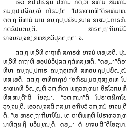
ເອວໍ ສປ຺ປໂຍຊນໍ ປຓາມໍ ກຕ຺ວາ ອິທານິ ສນິທານໍ
ຄນ຺ຖປ຺ປຏິຎ຺ຎໍ ກໂຣນ຺ໂຕ ‘‘ໂປຣາຓເກຫີ’’ຕິອາທິມາຫ.
ຕຕ຺ຖ ນິທານໍ ນາມ ຄນ຺ຖປ຺ປຏິຎ຺ຎາຍ
ອາສນ຺ນກາຣຓໍ.
ກຕຘໍປນຕນ຺ຕິ, ສາຣຕ຺ຖາຠິມານີນໍ
ຍາຈນຎ຺ຈສງ຺ຄຫສ຺ສວິປຸລຕ຺ຖຕາ ຈ.
ຕຕ຺ຖ ທ຺ວີຫິ ຄາຖາຫິ ສກາຣຓໍ ຍາຈນໍ ທສ຺ເສຕິ. ປຸນ
ທ຺ວີຫິ ຄາຖາຫິ ສອຸປມໍວິປຸລຕ຺ຖຕໍທສ຺ເສຕິ. ‘‘ຕສ຺ມາ’’ຕິອາ
ທິນາ ຄນ຺ຖປ຺ປກາຣ ຄນ຺ຖຄຸເຓຫິ ສຫຄນ຺ຖປ຺ປຏິຎ຺ຎໍ
ທສ຺ເສຕິ. ຕຕ຺ຖ ອາທິຄາຖາຍໍ ‘‘ອຠິຘມ຺ມຕ຺ຖສງ຺ຄເຫ ໂປ
ຣາຓເກຫິ ວິຎ຺ຎູຫິ ວຓ຺ຓິຕາ ພຫູວຓ຺ຓນາ ອິຘໂລກມ຺ຫິ
ທິສ຺ສນ຺ຕີ’’ຕິ ໂຍຊນາ. ‘‘ວຓ຺ຓນາ’’ຕິ ໂປຣາຓຏີກາໂຍ
ວຸຈ຺ຈນ຺ຕິ. ເອວຎ຺ຈສຕິ ກສ຺ມາ ອຠິນວໍ ວຓ຺ຓນໍ ຍາຈນ຺ຕີ
ຕິ. ‘‘ເຍ ສາຣຕ຺ຖາຠິມານິໂນ, ເຕ ຕາຫິພຫູຫິ ໂປຣາຓວຓ຺ຓ
ນາຫິຕຸຏ຺ຐິໍ ນວິນ຺ທນ຺ຕິ. ຕສ຺ມາ ຕໍ ຍາຈນ຺ຕີ’’ຕິໂຍຊນາ.