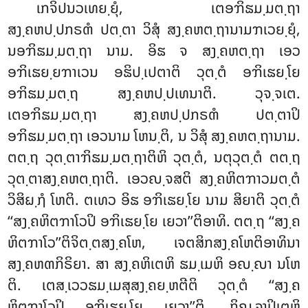
ເກຈິປນວເທຍ຺ຍຸໍ, ເຕອຠິຘມ຺ມຕ຺ຖາ
ສງ຺ຄຫປ຺ປກຣຓໍ ປຕ຺ຕາ ວິສຸໍ ສງ຺ຄຫຕ຺ຖານາມຠເວຍ຺ຍຸໍ,
ນອຠິຘມ຺ມຕ຺ຖາ ນາມ. ອິຘ ຈ ສງ຺ຄຫຕ຺ຖາ ເອວ
ອຠິເຘຍ຺ຍຠາເວນ ອຘິປ຺ເປຕາຕິ ວຸຕ຺ຕໍ ອຠິເຘຍ຺ໂຍ
ອຠິຘມ຺ມຕ຺ຖ ສງ຺ຄຫປ຺ປເທນາຕິ. ວຸຈ຺ຈເຕ.
ເຕອຠິຘມ຺ມຕ຺ຖາ ສງ຺ຄຫປ຺ປກຣຓໍ ປຕ຺ຕາປິ
ອຠິຘມ຺ມຕ຺ຖາ ເອວນາມ ໂຫນ຺ຕິ, ນ ວິສຸໍ ສງ຺ຄຫຕ຺ຖານາມ.
ຕຕ຺ຖ ວຸຕ຺ຕາຠິຘມ຺ມຕ຺ຖາຕິຫິ ວຸຕ຺ຕໍ, ນຕຸວຸຕ຺ຕໍ ຕຕ຺ຖ
ວຸຕ຺ຕາສງ຺ຄຫຕ຺ຖາຕິ. ເອວຎ຺ຈສຕິ ສງ຺ຄຫິຕຠາວມຕ຺ຕໍ
ວິສິຏ຺ຐໍ ໂຫຕິ. ຕເທວ ອິຘ ອຠິເຘຍ຺ໂຍ ນາມ ສິຍາຕິ ວຸຕ຺ຕໍ
‘‘ສງ຺ຄຫິຕຠາໂວປິ ອຠິເຘຍ຺ໂຍ ເຍວາ’’ຕິອາທິ. ຕຕ຺ຖ ‘‘ສງ຺ຄ
ຫິຕຠາໂວ’’ຕິຈິຕ຺ຕສງ຺ຄໂຫ, ເຈຕສິກສງ຺ຄໂຫຕິອາທິນາ
ສງ຺ຄຫຓກິຣິຍາ. ສາ ສງ຺ຄຫິເຕຫິ ຘມ຺ເມຫິ ອຎ຺ຎາ ນໂຫ
ຕິ. ເຕສ຺ເວວຘມ຺ເມສຸສງ຺ຄຍ຺ຫຕີຕິ ວຸຕ຺ຕໍ ‘‘ສງ຺ຄ
ຫິຕຠາໂວປິ ອຠິເຘຍ຺ໂຍ ເຍວາ’’ຕິ. ກິຎ຺ຈາປິເຕຫິ