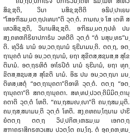
ຄນ຺ຖປ຺ປກາໂຣຈ
ປກາຣວນ຺ເຕຫິ ຘມ຺ເມຫິ ສເຫວ
ສິຊ຺ຌຕິ, ວິນາ ນສິຊ຺ຌຕີຕິ ອຘິປ຺ປາເຍນ
‘‘ໂສອຠິຘມ຺ມຕ຺ຖປເທນາ’’ຕິ ວຸຕ຺ຕໍ. ກາມຎ຺ຈ ໂສ ເຕຫິ ສ
ເຫວສິຊ຺ຌຕິ, ວິນານສິຊ຺ຌຕິ. ອຠິຘມ຺ມຕ຺ຖປທໍ ປນ
ສງ຺ຄຫຓກິຣິຍາປກາຣໍນ ວທຕີຕິ ວຸຕ຺ຕໍ ‘‘ຕໍ ນສຸນ຺ທຣ’’ນ຺
ຕິ. ທຸວິຘໍ ນາມໍ ອນ຺ວຕ຺ຖນາມໍ ຣຸຬິນາມນ຺ຕິ. ຕຕ຺ຖ, ອຕ຺
ຖານຸຄຕໍ ນາມໍ ອນ຺ວຕ຺ຖນາມໍ, ຍຖາ ສຸຂິຕສ຺ສຊນສ຺ສ ສຸໂຂ
ຕິນາມໍ. ອຕ຺ຖຣຫິຕໍ ອາໂຣປິຕໍ ນາມໍ ຣຸຬິນາມໍ, ຍຖາ ທຸກ຺
ຂິຕສ຺ສຊນສ຺ສ ສຸໂຂຕິ ນາມໍ. ອິຘ ປນ ອນ຺ວຕ຺ຖນາ ມນ຺
ຕິທສ຺ເສຕຸໍ ‘‘ອຕ຺ຖານຸຄຕາ’’ຕິອາທິ ວຸຕ຺ຕໍ. ຕຕ຺ຖ ‘‘ອຕ຺
ຖານຸຄຕາ’’ຕິ ສກຕ຺ຖານຸຄຕາ. ສທ຺ທປ຺ປວຕ຺ຕິນິມິຕ຺ຕານຸ
ຄຕາຕິ ວຸຕ຺ຕໍ ໂຫຕິ. ‘‘ຄນ຺ຖສມຎ຺ຎາ’’ຕິ ຄນ຺ຖສມ຺ມຸຕິ.
ຄນ຺ຖສ຺ສນາມນ຺ຕິ ວຸຕ຺ຕໍ ໂຫຕິ. ສງ຺ຄຫຄນ຺ໂຖນາມ ປາຬິ
ຍໍຕຕ຺ຖ ຕຕ຺ຖ ວິປ຺ປກິຓ຺ເຓຘມ຺ເມ ເອກຕ຺ຖ
ສຠາຄຣາສິກຣຓວເສນ ປວຕ຺ໂຕ ຄນ຺ໂຖ. ຕໍ ອຸຄ຺ຄຓ຺ຫນ຺