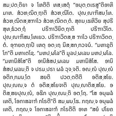
ສມ຺ປຕ຺ຕິຍາ ຈ ໂຫຕີຕິ ທສ຺ເສຕຸໍ ‘‘ອນຸຕ຺ຕເຣສູ’’ຕິອາທິ
ມາຫ. ສໍວຑ຺ຒິຕ຺ຖາຕິ ສໍວຑ຺ຒິໂຕ. ປຸຎ຺ຎາຠິສນ຺ໂທ.
ສໍວຑ຺ຒິຕສ຺ສຠາໂວ ສໍວຑ຺ຒິຕຕ຺ຕໍ. ສຸຄນ຺ເຘຫິວິຍ ສຸປຣິ
ສຸທ຺ຘໍວຕ຺ຖໍ ປຣິຠາວີຍິຕ຺ຖາຕິ ປຣິຠາວິໂຕ.
ປຸຎ຺ຎາຠິສນ຺ໂທເຍວ. ປຣິຠາວິຕສ຺ສ ຠາໂວ ປຣິຠາວິຕຕ຺
ຕໍ. ອຸຠຍຕ຺ຖາປິ ເຫຕຸ ອຕ຺ເຖ ນິສ຺ສກ຺ກວຈນໍ. ‘‘ມຫາຊຸຕິ
ໂກ’’ຕິ ມຫາເຕໂຊ. ‘‘ມຫປ຺ຜໂລ’’ຕິ ມູລປ຺ຜເລນ ມຫປ຺ຜໂລ.
‘‘ມຫານິສໍໂສ’’ຕິ ອານິສໍສປ຺ຜເລນ ມຫານິສໍໂສ. ອານິ
ສໍສປ຺ຜລນ຺ຕິ ຈ ປຣມ຺ປຣາ ຜລໍ ວຸຈ຺ຈຕິ. ອຎ຺ຎໍ ປຸຎ຺ຎໍ
ອຕິກ຺ກມນ຺ໂຕ ສຍຕິ ປວຕ຺ຕຕີຕິ ອຕິສ຺ສໂຍ.
ປຸຎ຺ຎຎ຺ຈ ຕໍ ອຕິສ຺ສໂຍຈາຕິ ປຸຎ຺ຎາຕິສ຺ສໂຍ. ອ
ຕິສ຺ສຍປຸຎ຺ຎໍ, ອຘິກ ປຸຎ຺ຎນ຺ຕິ ອຕ຺ໂຖ. ‘‘ໂສ ອນຸພລໍ
ເທຕິ, ໂອກາສລາຠໍ ກໂຣຕີ’’ຕິ ສມ຺ພນ຺ໂຘ. ກຖຎ຺ຈ ອນຸພລໍ
ເທຕິ, ກຖຎ຺ຈ ໂອກາສລາຠໍ ກໂຣຕີຕິ ອາຫ ‘‘ສຍໍ ປໂຍຄ