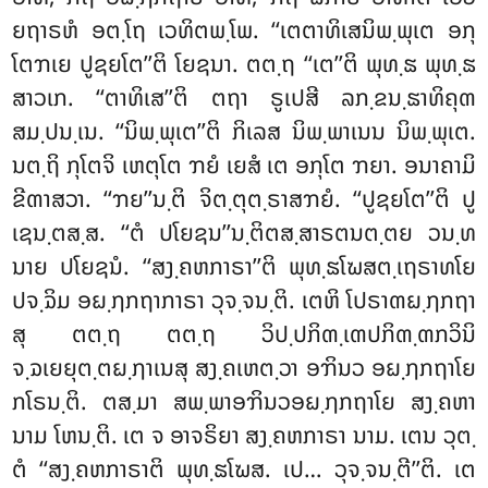
ຍຖາຣຫໍ ອຕ຺ໂຖ ເວທິຕພ຺ໂພ. ‘‘ເຕຕາທິເສນິພ຺ພຸເຕ ອກຸ
ໂຕຠເຍ ປູຊຍໂຕ’’ຕິ ໂຍຊນາ. ຕຕ຺ຖ ‘‘ເຕ’’ຕິ ພຸທ຺ຘ ພຸທ຺ຘ
ສາວເກ. ‘‘ຕາທິເສ’’ຕິ ຕຖາ ຣູເປສີ ລກ຺ຂນ຺ຘາທິຄຸຓ
ສມ຺ປນ຺ເນ. ‘‘ນິພ຺ພຸເຕ’’ຕິ ກິເລສ ນິພ຺ພາເນນ ນິພ຺ພຸເຕ.
ນຕ຺ຖິ ກຸໂຕຈິ ເຫຕຸໂຕ ຠຍໍ ເຍສໍ ເຕ ອກຸໂຕ ຠຍາ. ອນາຄາມິ
ຂີຓາສວາ. ‘‘ຠຍ’’ນ຺ຕິ ຈິຕ຺ຕຸຕ຺ຣາສຠຍໍ. ‘‘ປູຊຍໂຕ’’ຕິ ປູ
ເຊນ຺ຕສ຺ສ. ‘‘ຕໍ ປໂຍຊນ’’ນ຺ຕິຕສ຺ສາຣຕນຕ຺ຕຍ ວນ຺ທ
ນາຍ ປໂຍຊນໍ. ‘‘ສງ຺ຄຫກາຣາ’’ຕິ ພຸທ຺ຘໂຆສຕ຺ເຖຣາທໂຍ
ປຈ຺ຉິມ ອຏ຺ຐກຖາກາຣາ ວຸຈ຺ຈນ຺ຕິ. ເຕຫິ ໂປຣາຓຏ຺ຐກຖາ
ສຸ ຕຕ຺ຖ ຕຕ຺ຖ ວິປ຺ປກິຓ຺ເຓປກິຓ຺ຓກວິນິ
ຈ຺ຉເຍຍຸຕ຺ຕຏ຺ຐາເນສຸ ສງ຺ຄເຫຕ຺ວາ ອຠິນວ ອຏ຺ຐກຖາໂຍ
ກໂຣນ຺ຕິ. ຕສ຺ມາ ສພ຺ພາອຠິນວອຏ຺ຐກຖາໂຍ ສງ຺ຄຫາ
ນາມ ໂຫນ຺ຕິ. ເຕ ຈ ອາຈຣິຍາ ສງ຺ຄຫກາຣາ ນາມ. ເຕນ ວຸຕ຺
ຕໍ ‘‘ສງ຺ຄຫກາຣາຕິ ພຸທ຺ຘໂຆສ. ເປ… ວຸຈ຺ຈນ຺ຕີ’’ຕິ. ເຕ