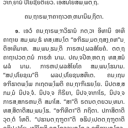
ວາກ຺ຍານໍ ປິໂຍຊີຍຕິເຍວ. ເອສນໂຍສພ຺ພຕ຺ຖ.
ຄນ຺ຖາຣພ຺ຠຄາຖາວຓ຺ຓນານິຏ຺ຐິຕາ.
. ເອວໍ ຄນ຺ຖາຣພ຺ຠວິຘານໍ ກຕ຺ວາ ອິທານິ ອາທິ
໑
ຄາຖາຍ ສມ຺ພນ຺ຘໍ ທສ຺ເສນ຺ໂຕ ‘‘ອຠິຘມ຺ມຕ຺ຖສງ຺ຄຫ’’ນ຺
ຕິອາທິມາຫ. ສມ຺ພນ຺ຘນ຺ຕິ ກາຣຓປ຺ຜລສໍໂຍຄໍ. ຕຕ຺ຖ
ຄາຖາປວຕ຺ຕນໍ ກາຣຓໍ ນາມ. ປຎ຺ຈປິຓ຺ຑຕ຺ຖ ທສ຺ສນໍ
ຜລໍ ນາມ. ກາຣຓປ຺ຜລສໍໂຍໂຄ ສມ຺ພນ຺ໂຘນາມ.
‘‘ສປ຺ປໂຍຊເນ’’ຕິ ຜລປ຺ປໂຍຊນສຫິເຕ. ຄນ຺ເຖນ
ອຠິຘາຕພ຺ໂພ ກເຖຕພ຺ໂພຕິ ຄນ຺ຖາຠິເຘຍ຺ໂຍ. ນິປຕສ຺ສ
ກມ຺ມໍ ນິປຈ຺ຈໍ. ນິປຈ຺ຈ ກິຣິຍາ, ນິປຈ຺ຈາກາໂຣ, ນິປຈ຺ຈ
ກາຣສ຺ສກຣຓນ຺ຕິ ສມາໂສ. ‘‘ສາ’’ຕິ ຣຕນຕ຺ຕຍວນ຺ທນາ.
ທສ຺ສິຕາຕິສມ຺ພນ຺ໂຘ. ‘‘ອຠິຫິຕາ’’ຕິ ກຖິຕາ. ປກາສິຕາຕິ
ວຸຕ຺ຕໍ ໂຫຕິ. ‘‘ປຘານຕ຺ຖຠູຕາ’’ຕິ ອຘິປ຺ເປຕຕ຺ຖຠູຕາຕິ