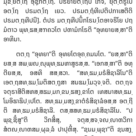
ມຸຂ຺ຍຕ຺ໂຖ ອຸຊຸກຕ຺ໂຖ. ປຣິຍາຍຕ຺ໂຖປິ ໂກຈິ, ຍຸຕ຺ຕຣູໂປ
ອຕ຺ໂຖ ປຣມຕ຺ໂຖ ເຍວ. ປຣມຕ຺ຖໍທີເປຕິປກາເສຕີຕິ
ປຣມຕ຺ຖທີປນີ]. ຕໍປຣ ມຕ຺ຖທີປນິໍກໂຣນ຺ໂຕອາຈຣິໂຍ ປຖ
ມໍຕາວ ພຸທ຺ຘສ຺ສຠຄວໂຕ ປຓາມໍກໂຣຕິ ‘‘ອຸທຍາຍສ຺ສາ’’ຕິ
ອາທິນາ.
ຕຕ຺ຖ ‘‘ອຸທຍາ’’ຕິ ອຸທຍໂຕອຸຄ຺ຄມນໂຕ. ‘‘ຍສ຺ສາ’’ຕິ
ຍສ຺ສ ສພ຺ພຎ຺ຎຸພຸທ຺ຘມຫາສູຣສ຺ສ. ‘‘ເອກສ຺ສາ’’ຕິ ອທຸ
ຕີຍສ຺ສ, ອສທິ ສສ຺ສວາ
. ‘‘ສທ຺ຘມ຺ມຣໍສິຊາລິໂນ’’ຕິ
ເອຕ຺ຖສທ຺ຘມ຺ໂມຕິສຕ຺ຖຸສາ ສນຘມ຺ໂມວຸຈ຺ຈຕິ. ຕຕ຺ຖຈ
ຈຕຸຣາສີຕິສຫສ຺ສຘມ຺ມກ຺ຂນ຺ຘສງ຺ຂາໂຕ ເທສນາສທ຺ຘມ຺
ໂມອິຘາຘິປ຺ເປໂຕ. ສທ຺ຘມ຺ມສງ຺ຂາຕໍຣໍສິຊາລໍອສ຺ສ ອຕ຺ຖີ
ຕິ ສທ຺ຘມ຺ມຣໍສິຊາລີ. ຕສ຺ສສທ຺ຘມ຺ມຣໍສິຊາລິໂນ. ‘‘ປ
ພຸຊ຺ຌິໍສູ’’ຕິ ວິກສິໍສຸ, ຈຕຸສ຺ສຈ຺ຈຎ຺ຎາຓວິກາ
ສໍຕຎ຺ຎາຓສມ຺ຜຸລ຺ລໍ ປາປຸຓິໍສຸ. ‘‘ຊນມ຺ພຸຊາ’’ຕິ ຊນສງ຺