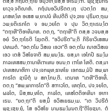
ຕສ຺ສ ກຖນຕ຺ຖາຍ ອນຸວາກ຺ຍສ຺ສ ອາຣມ຺ໂຠ. ພຸຊ຺ຌນກິຣິ
ຍາວຸຈ຺ຈຕິຎາຓໍ. ກຖໍປນອວິປຣີຕຕ຺ເຖ ປວຕ຺ໂຕ ສມ຺
ມາສທ຺ໂທ ອເສສ ພ຺ຍາປນໍ ທີເປຕີຕິ ປຸຈ຺ຉາຍ ປຸຣິມຕ຺ຖເມ
ວພ຺ຍຕິເຣກໂຕ ຈ ອນ຺ວຍໂຕ ຈ ປຸນ ວິຕ຺ຖາເຣນ຺ໂຕ
‘‘ຕຖາຫີ’’ຕິອາທິມາຫ. ຕຕ຺ຖ, ‘‘ຕຖາຫີ’’ຕິ ຕສ຺ສ ວຈນສ຺ສ
ອຍໍ ວິຕ຺ຖາໂຣຕິ ໂຊເຕຕິ. ‘‘ອວິປຣີຕ’’ນ຺ຕິ ກິຣິຍາວິເສສນ
ປທເມຕໍ. ‘‘ອຕ຺ຕໂນ
ວິສເຍ ເອວາ’’ຕິ ອຕ຺ຕໂນ ຎາຓວິສເຍ
ເອວ ເຕສໍ ວິສໂຍຈາຕິ ສມ຺ພນ຺ໂຘ. ຍສ຺ມາ ເອໂກປິ ຘມ຺ໂມ
ກາລເທສສນ຺ຕານາທິເຠເທນ ອນນ຺ຕ ເຠໂທ ໂຫຕິ. ຕສ຺ມາ
ປເທສຎາຓິກາ ປຈ຺ເຈກພຸທ຺ຘາທໂຍ ເອກຘມ຺ມໍປິ ສພ຺ພາ
ກາຣໂຕ ຊານິຕຸໍ ນ ສກ຺ໂກນ຺ຕິ. ເຕນາຫ ‘‘ເຕຫີ’’ຕິອາທິໍ.
ຕຕ຺ຖ ‘‘ສພ຺ພາກາຣໂຕ’’ຕິ ສຠາວໂຕ, ເຫຕຸໂຕ, ປຈ຺ຈຍໂຕ,
ຜລໂຕ, ນິສ຺ສນ຺ທໂຕ, ກາລໂຕ, ເທສໂຕຕິອາທິນາ ອາກາ
ເຣນ. ‘‘ຍຕ຺ຖາ’’ຕິ ຍສ຺ມິໍ ອວິສເຍຘມ຺ເມ. ‘‘ເຕ ວິປຣີຕໍ
ພຸຊ຺ເຌຍ຺ຍຸໍ, ໂສ ອວິສໂຍ ນາມຘມ຺ໂມນຕ຺ຖີ’’ຕິໂຍຊນາ. ຕໍ