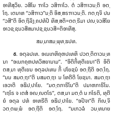
ອາທີສຸວິຍ. ວສິໂນ ຠາໂວ ວສິຠາໂວ. ຕໍ ວສິຠາວນ຺ຕິ ອຕ຺
ໂຖ. ເຕນາຫ ‘‘ວສິຠາວ’’ນ຺ຕິ ອິສ຺ສຣຠາວນ຺ຕິ. ກຕ຺ຖຈິ ປນ
‘‘ວສີ’’ຕິ ອິຕ຺ຖິລິງ຺ຄປທໍປິ ທິສ຺ສຕິ=ຕຕ຺ຣິມາ ປຎ຺ຈວສິໂຍ
ອາວຊ຺ຊນວສີສມາປຊ຺ຊນວສີ=ຕິອາທີສຸ.
ສມ຺ມາສມ຺ພຸທ຺ຘປທ.
. ອຕຸລປເທ
. ອເນເກຫິຄຸຓປເທຫິ ປວຕ຺ຕິຕາວນ຺ທ
໕
ນາ ‘‘ອເນກຄຸຓປທວິສຍານາມ’’. ‘‘ອິຕິກິໍທຸຕີເຍນາ’’ຕິ ອິຕິ
ຕສ຺ມາ ທຸຕີເຍນ ອຕຸລປເທນ ກິໍ ປໂຍຊນໍ ອຕ຺ຖີຕິ ອຕ຺ໂຖ.
‘‘ນນ ສມຕ຺ຖາ’’ຕິ ນສມຕ຺ຖາ ນ ໂຫຕີຕິ ໂຍຊນາ. ສມຕ຺ຖາ
ເອວາຕິ ອຘິປ຺ປາໂຍ. ‘‘ມຕ຺ຕກາຣິໂນ’’ຕິ ປມາຓກາຣິໂນ.
‘‘ເຖໂຣ ຈ ເຕສໍ ອຎ຺ຎຕໂຣ’’, ຕສ຺ມາ ມຕ຺ຕໍ ນ ກໂຣຕິ, ທຸຕີ
ຍໍ ອຕຸລ ປທໍ ອາຫຣີຕິ ອຘິປ຺ປາໂຍ. ‘‘ອປິຈາ’’ຕິ ກິຎ຺ຈິ
ວຕ຺ຕພ຺ພໍ ອຕ຺ຖີຕິ ອຕ຺ໂຖ. ‘‘ນເກວລໍ ວນ຺ທນາຍ