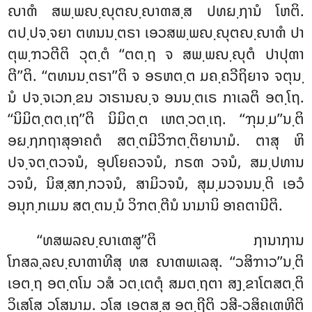
ຎາຓໍ ສພ຺ພຎ຺ຎຸຕຎ຺ຎາຓສ຺ສ ປທຏ຺ຐານໍ ໂຫຕິ.
ຕປ຺ປຈ຺ຈຍາ ຕທນນ຺ຕຣາ ເອວສພ຺ພຎ຺ຎຸຕຎ຺ຎາຓໍ ປາ
ຕຸພ຺ຠວຕີຕິ ວຸຕ຺ຕໍ ‘‘ຕຕ຺ຖ ຈ ສພ຺ພຎ຺ຎຸຕໍ ປາປຸຓາ
ຕີ’’ຕິ. ‘‘ຕທນນ຺ຕຣາ’’ຕິ ຈ ອຣຫຕ຺ຕ ມຄ຺ຄວີຖິຍາຈ ຈຕຸນ຺
ນໍ ປຈ຺ຈເວກ຺ຂນ ວາຣານຎ຺ຈ ອນນ຺ຕເຣ ກາເລຕິ ອຕ຺ໂຖ.
‘‘ນິມິຕ຺ຕຕ຺ເຖ’’ຕິ ນິມິຕ຺ຕ ເຫຕ຺ວຕ຺ເຖ. ‘‘ຠຸມ຺ມ’’ນ຺ຕິ
ອຏ຺ຐກຖາສຸອາຄຕໍ ສຕ຺ຕມີວິຠຕ຺ຕິຍານາມໍ. ຕາສຸ ຫິ
ປຈ຺ຈຕ຺ຕວຈນໍ, ອຸປໂຍຄວຈນໍ, ກຣຓ ວຈນໍ, ສມ຺ປທານ
ວຈນໍ, ນິສ຺ສກ຺ກວຈນໍ, ສາມິວຈນໍ, ສຸມ຺ມວຈນນ຺ຕິ ເອວໍ
ອນຸກ຺ກເມນ ສຕ຺ຕນ຺ນໍ ວິຠຕ຺ຕີນໍ ນາມານິ ອາຄຕານີຕິ.
‘‘ທສພລຎ຺ຎາເຓສູ’’ຕິ ຐານາຐານ
ໂກສລ຺ລຎ຺ຎາຓາທີສຸ ທສ ຎາຓພເລສຸ. ‘‘ວສິຠາວ’’ນ຺ຕິ
ເອຕ຺ຖ ອຕ຺ຕໂນ ວສໍ ວຕ຺ເຕຕຸໍ ສມຕ຺ຖຕາ ສງ຺ຂາໂຕສຕ຺ຕິ
ວິເສໂສ ວໂສນາມ. ວໂສ ເອຕສ຺ສ ອຕ຺ຖີຕິ ວສີ-ວສິຄເຓຫີຕິ