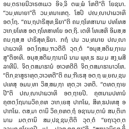
ອນ຺ຕຣາຍນີວາຣຓເມວ ອິຈ຺ຉິ ຕພ຺ພໍ ໂຫຕີ’’ຕິ ໂຍຊນາ.
‘‘ວນ຺ທນາຍາ’’ຕິ ວນ຺ທນາເຫຕຸ. ໂສປິ ປຎ຺ຎາປາຏວາທິ
ອຕ຺ໂຖ. ‘‘ຄນ຺ຖປາຣິສຸທ຺ຘິຍາ’’ຕິ ຄນ຺ຖໂທສານາມ ປທໂທສ
ວາກ຺ຍໂທສ ອຕ຺ຖໂທສາທໂຍ ອຕ຺ຖິ. ເຕຫິ ໂທເສຫິ ອິມສ຺ສ
ຄນ຺ຖສ຺ສ ປາຣິສຸທ຺ຘິຍາ. ກຖໍ ປນ ວນ຺ທນາຍ ປຎ຺ຎາ
ປາຏວາທິ ອຕ຺ໂຖສມ຺ຠວຕີຕິ ວຸຕ຺ຕໍ ‘‘ອນຸສ຺ສຕິຏ຺ຐາເນ
ສູ’’ຕິອາທິ. ອນຸສ຺ສຕິຏ຺ຐານານິ ນາມ ພຸທ຺ຘ ຘມ຺ມ ສງ຺ຆສີ
ລາທີນິ. ຈິຕ຺ຕສມາຘານໍ ອາວຫຕີຕິ ຈິຕ຺ຕສມາຘານາວໂຫ.
‘‘ຕິກ຺ຂາສູຣາຫຸຕ຺ວາວຫຕີ’’ຕິ ຄມ຺ຠີເຣສຸ ອຕ຺ຖ ພ຺ຍຎ຺ຊນ
ປເທສຸ ອມນ຺ທາ ວິສ຺ສຏ຺ຐາ ຫຸຕ຺ວາ ວຫຕິ. ‘‘ຕທຕ຺ຖາຍ
ປີ’’ຕິ ປຎ຺ຎາປາຏວາທິ ອຕ຺ຖາຍປິ. ຄຸຓນາມປທານໍ
ຄຸຓຕ຺ໂຖນາມວິຄ຺ຄຫ ວາກ຺ເຍສຸ ປາກໂຏ, ສິທ຺ຘປເທສຸ ອ
ປາກໂຏ. ຕສ຺ມາ ຕານິ ວິຄ຺ຄຫຕ຺ຖໍ ອຊານນ຺ຕານໍ ສນ຺ຕິເກ
ນາມ ມຕ຺ຕານິ ສມ຺ປຊ຺ຊນ຺ຕີຕິ ວຸຕ຺ຕໍ ‘‘ຍຖາວຸຕ຺ຕ
ວຈນຕ຺ຖໂຍເຄປິ…ເປ… ປວຕ຺ຕຕ຺ຕາ’’ຕິ. ‘‘ສຠາວນິຣຸຕ຺ຕິໍ