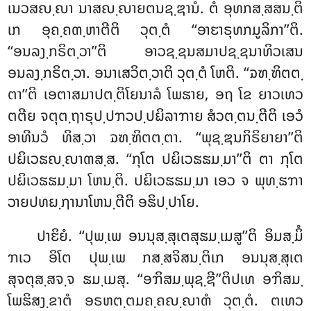
ເນວສຎ຺ຎາ ນາສຎ຺ຎາຍຕນຊ຺ຌານໍ. ຕໍ ອຸທກສ຺ສສນ຺ຕິ
ເກ ອຸຄ຺ຄຓ຺ຫາຕີຕິ ວຸຕ຺ຕໍ ‘‘ອາຬາຣຸທກມູລິກາ’’ຕິ.
‘‘ອນລງ຺ກຣິຕ຺ວາ’’ຕິ ອາວຊ຺ຊນສມາປຊ຺ຊນາທິວເສນ
ອນລງ຺ກຣິຕ຺ວາ. ອນາເສວິຕ຺ວາຕິ ວຸຕ຺ຕໍ ໂຫຕິ. ‘‘ຉຑ຺ຑິຕຕ຺
ຕາ’’ຕິ ເອຕາສມາປຕ຺ຕິໂຍນາລໍ ໂພຘາຍ, ອຖ ໂຂ ຍາວເທວ
ຕຕີຍ ຈຕຸຕ຺ຖາຣຸປ຺ປຠວປ຺ປຏິລາຠາຍ ສໍວຕ຺ຕນ຺ຕີຕິ ເອວໍ
ອາທີນວໍ ທິສ຺ວາ ຉຑ຺ຑິຕຕ຺ຕາ. ‘‘ພຸຊ຺ຌນກິຣິຍາຍາ’’ຕິ
ປຏິເວຘຎ຺ຎາຓສ຺ສ. ‘‘ກຸໂຕ ປຏິເວຘຘມ຺ມາ’’ຕິ ຕາ ກຸໂຕ
ປຏິເວຘຘມ຺ມາ ໂຫນ຺ຕິ. ປຏິເວຘຘມ຺ມາ ເອວ ຈ ພຸທ຺ຘຠາ
ວາຍປທຏ຺ຐານາໂຫນ຺ຕີຕິ ອຘິປ຺ປາໂຍ.
ປາຬິຍໍ. ‘‘ປຸພ຺ເພ ອນນຸສ຺ສຸເຕສຸຘມ຺ເມສູ’’ຕິ ອິມສ຺ມິໍ
ຠເວ ອິໂຕ ປຸພ຺ເພ ກສ຺ສຈິສນ຺ຕິເກ ອນນຸສ຺ສຸເຕ
ສຸຈຕຸສ຺ສຈ຺ຈ ຘມ຺ເມສຸ. ‘‘ອຠິສມ຺ພຸຊ຺ຌີ’’ຕິປເທ ອຠິສມ຺
ໂພຘິສງ຺ຂາຕໍ ອຣຫຕ຺ຕມຄ຺ຄຎ຺ຎາຓໍ ວຸຕ຺ຕໍ. ຕເທວ