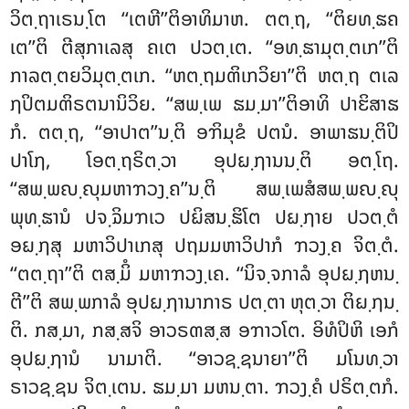
ວິຕ຺ຖາເຣນ຺ໂຕ ‘‘ເຕຫີ’’ຕິອາທິມາຫ. ຕຕ຺ຖ, ‘‘ຕິຍທ຺ຘຄ
ເຕ’’ຕິ ຕີສຸກາເລສຸ ຄເຕ ປວຕ຺ເຕ. ‘‘ອທ຺ຘາມຸຕ຺ຕເກ’’ຕິ
ກາລຕ຺ຕຍວິມຸຕ຺ຕເກ. ‘‘ຫຕ຺ຖມຓິເກວິຍາ’’ຕິ ຫຕ຺ຖ ຕເລ
ຐປິຕມຓິຣຕນານິວິຍ. ‘‘ສພ຺ເພ ຘມ຺ມາ’’ຕິອາທິ ປາຬິສາຘ
ກໍ. ຕຕ຺ຖ, ‘‘ອາປາຕ’’ນ຺ຕິ ອຠິມຸຂໍ ປຕນໍ. ອາພາຘນ຺ຕິປິ
ປາໂຐ, ໂອຕ຺ຖຣິຕ຺ວາ ອຸປຏ຺ຐານນ຺ຕິ ອຕ຺ໂຖ.
‘‘ສພ຺ພຎ຺ຎຸມຫາຠວງ຺ຄ’’ນ຺ຕິ ສພ຺ເພສໍສພ຺ພຎ຺ຎຸ
ພຸທ຺ຘານໍ ປຈ຺ຉິມຠເວ ປຏິສນ຺ຘິໂຕ ປຏ຺ຐາຍ ປວຕ຺ຕໍ
ອຏ຺ຐສຸ ມຫາວິປາເກສຸ ປຖມມຫາວິປາກໍ ຠວງ຺ຄ ຈິຕ຺ຕໍ.
‘‘ຕຕ຺ຖາ’’ຕິ ຕສ຺ມິໍ ມຫາຠວງ຺ເຄ. ‘‘ນິຈ຺ຈກາລໍ ອຸປຏ຺ຐຫນ຺
ຕີ’’ຕິ ສພ຺ພກາລໍ ອຸປຏ຺ຐານາກາຣ ປຕ຺ຕາ ຫຸຕ຺ວາ ຕິຏ຺ຐນ຺
ຕິ. ກສ຺ມາ, ກສ຺ສຈິ ອາວຣຓສ຺ສ ອຠາວໂຕ. ອິທໍປິຫິ ເອກໍ
ອຸປຏ຺ຐານໍ ນາມາຕິ. ‘‘ອາວຊ຺ຊນາຍາ’’ຕິ ມໂນທ຺ວາ
ຣາວຊ຺ຊນ ຈິຕ຺ເຕນ. ຘມ຺ມາ ມຫນ຺ຕາ. ຠວງ຺ຄໍ ປຣິຕ຺ຕກໍ.