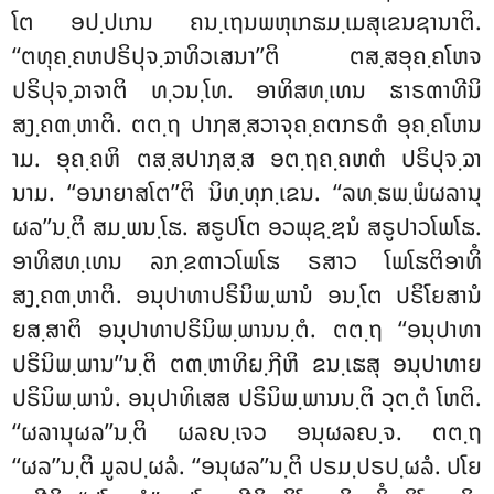
ໂຕ ອປ຺ປເກນ ຄນ຺ເຖນພຫຸເກຘມ຺ເມສຸເຂນຊານາຕິ.
‘‘ຕທຸຄ຺ຄຫປຣິປຸຈ຺ຉາທິວເສນາ’’ຕິ ຕສ຺ສອຸຄ຺ຄໂຫຈ
ປຣິປຸຈ຺ຉາຈາຕິ ທ຺ວນ຺ໂທ. ອາທິສທ຺ເທນ ຘາຣຓາທີນິ
ສງ຺ຄຓ຺ຫາຕິ. ຕຕ຺ຖ ປາຐສ຺ສວາຈຸຄ຺ຄຕກຣຓໍ ອຸຄ຺ຄໂຫນ
າມ. ອຸຄ຺ຄຫິ ຕສ຺ສປາຐສ຺ສ ອຕ຺ຖຄ຺ຄຫຓໍ ປຣິປຸຈ຺ຉາ
ນາມ. ‘‘ອນາຍາສໂຕ’’ຕິ ນິທ຺ທຸກ຺ເຂນ. ‘‘ລທ຺ຘພ຺ພໍຜລານຸ
ຜລ’’ນ຺ຕິ ສມ຺ພນ຺ໂຘ. ສຣູປໂຕ ອວພຸຊ຺ຌນໍ ສຣູປາວໂພໂຘ.
ອາທິສທ຺ເທນ ລກ຺ຂຓາວໂພໂຘ ຣສາວ ໂພໂຘຕິອາທິໍ
ສງ຺ຄຓ຺ຫາຕິ. ອນຸປາທາປຣິນິພ຺ພານໍ ອນ຺ໂຕ ປຣິໂຍສານໍ
ຍສ຺ສາຕິ ອນຸປາທາປຣິນິພ຺ພານນ຺ຕໍ. ຕຕ຺ຖ ‘‘ອນຸປາທາ
ປຣິນິພ຺ພານ’’ນ຺ຕິ ຕຓ຺ຫາທິຏ຺ຐີຫິ ຂນ຺ເຘສຸ ອນຸປາທາຍ
ປຣິນິພ຺ພານໍ. ອນຸປາທິເສສ ປຣິນິພ຺ພານນ຺ຕິ ວຸຕ຺ຕໍ ໂຫຕິ.
‘‘ຜລານຸຜລ’’ນ຺ຕິ ຜລຎ຺ເຈວ ອນຸຜລຎ຺ຈ. ຕຕ຺ຖ
‘‘ຜລ’’ນ຺ຕິ ມູລປ຺ຜລໍ. ‘‘ອນຸຜລ’’ນ຺ຕິ ປຣມ຺ປຣປ຺ຜລໍ. ປໂຍ