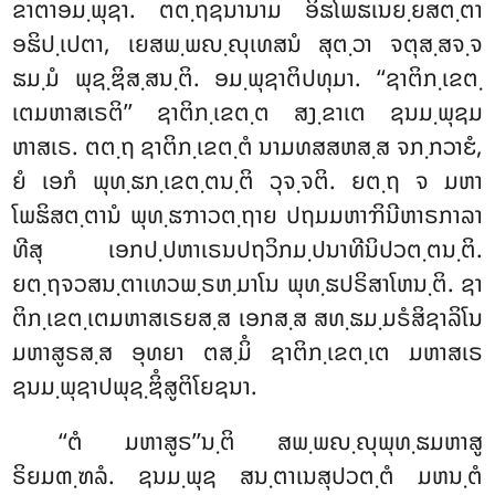
ຂາຕາອມ຺ພຸຊາ. ຕຕ຺ຖຊນານາມ ອິຘໂພຘເນຍ຺ຍສຕ຺ຕາ
ອຘິປ຺ເປຕາ, ເຍສພ຺ພຎ຺ຎຸເທສນໍ ສຸຕ຺ວາ ຈຕຸສ຺ສຈ຺ຈ
ຘມ຺ມໍ ພຸຊ຺ຌິສ຺ສນ຺ຕິ. ອມ຺ພຸຊາຕິປທຸມາ. ‘‘ຊາຕິກ຺ເຂຕ຺
ເຕມຫາສເຣຕິ’’ ຊາຕິກ຺ເຂຕ຺ຕ ສງ຺ຂາເຕ ຊນມ຺ພຸຊມ
ຫາສເຣ. ຕຕ຺ຖ ຊາຕິກ຺ເຂຕ຺ຕໍ ນາມທສສຫສ຺ສ ຈກ຺ກວາຬໍ,
ຍໍ ເອກໍ ພຸທ຺ຘກ຺ເຂຕ຺ຕນ຺ຕິ ວຸຈ຺ຈຕິ. ຍຕ຺ຖ ຈ ມຫາ
ໂພຘິສຕ຺ຕານໍ ພຸທ຺ຘຠາວຕ຺ຖາຍ ປຖມມຫາຠິນີຫາຣກາລາ
ທີສຸ ເອກປ຺ປຫາເຣນປຖວິກມ຺ປນາທີນິປວຕ຺ຕນ຺ຕິ.
ຍຕ຺ຖຈວສນ຺ຕາເທວພ຺ຣຫ຺ມາໂນ ພຸທ຺ຘປຣິສາໂຫນ຺ຕິ. ຊາ
ຕິກ຺ເຂຕ຺ເຕມຫາສເຣຍສ຺ສ ເອກສ຺ສ ສທ຺ຘມ຺ມຣໍສິຊາລິໂນ
ມຫາສູຣສ຺ສ ອຸທຍາ ຕສ຺ມິໍ ຊາຕິກ຺ເຂຕ຺ເຕ ມຫາສເຣ
ຊນມ຺ພຸຊາປພຸຊ຺ຌິໍສູຕິໂຍຊນາ.
‘‘ຕໍ ມຫາສູຣ’’ນ຺ຕິ ສພ຺ພຎ຺ຎຸພຸທ຺ຘມຫາສູ
ຣິຍມຓ຺ຑລໍ. ຊນມ຺ພຸຊ ສນ຺ຕາເນສຸປວຕ຺ຕໍ ມຫນ຺ຕໍ