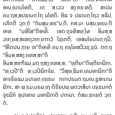
ອຎ຺ຎານໂຫຕິ, ເຕ ສ຺ເວວ ສງ຺ຄຍ຺ຫຕິ. ສາປນ
ຄນ຺ຖສ຺ສປຘານຕ຺ໂຖ ນໂຫຕິ. ອິຘ ຈ ປຘານຕ຺ໂຖວ ອຘິປ຺
ເປໂຕຕິ ວຸຕ຺ຕໍ ‘‘ຕໍນສຸນ຺ທຣ’’ນ຺ຕິ. ກສ຺ມາ ນສຸນ຺ທຣນ຺ຕິ
ອາຫ ‘‘ນຫິໂສ’’ຕິອາທິໍ. ເອຕ຺ຖຈຫິສທ຺ໂທ ອິມສ຺ສ
ວາກ຺ຍສ຺ສເຫຕຸວາກ຺ຍຠາວໍ ໂຊເຕຕິ. ເອສນໂຍປຣຕ຺ຖປິ.
‘‘ອິໂຕປຏ຺ຐາຍ ຈາ’’ຕິອາທິ ຄນ຺ຖ ຄຣຸໂທສວິວຊ຺ຊນໍ. ຕຕ຺ຖ
‘‘ອິມສ຺ສສງ຺ຄຫສ຺ສາ’’ຕິ
ອິມສ຺ສອຠິຘມ຺ມຕ຺ຖສງ຺ຄຫສ຺ສ. ‘‘ທຸຕີຍາ’’ຕິທຸຕີຍາຏີກາ.
‘‘ທ຺ເວປີ’’ຕິ ທ຺ເວປິຏີກາໂຍ. ‘‘ວິສຸທ຺ຘິມຄ຺ເຄມຫາຏີກາ’’ຕິ
ອາຈຣິຍຘມ຺ມປາລຕ຺ເຖເຣນ ກຕາປຣມຕ຺ຖມຎ຺ຊູສານາມ
ຏີກາ. ສາ ພ຺ຣມ຺ມຣຏ຺ເຐ ຕິຣິຍປພ຺ພຕວາສິນາ ເຖເຣນກຕໍ
ຈູຬຏີກໍ ອຸປາທາຍ ມຫາຏີກາຕິ ປາກຏາ. ຕໍສນ຺ຘາເຍຕໍ ວຸຕ຺
ຕໍ.