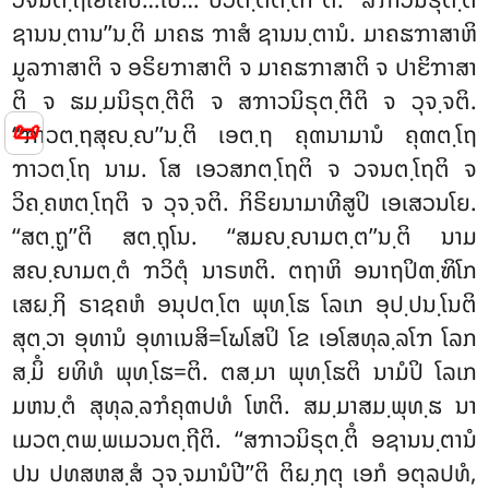
ຊານນ຺ຕານ’’ນ຺ຕິ ມາຄຘ ຠາສໍ ຊານນ຺ຕານໍ. ມາຄຘຠາສາຫິ
ມູລຠາສາຕິ ຈ ອຣິຍຠາສາຕິ ຈ ມາຄຘຠາສາຕິ ຈ ປາຬິຠາສາ
ຕິ ຈ ຘມ຺ມນິຣຸຕ຺ຕີຕິ ຈ ສຠາວນິຣຸຕ຺ຕີຕິ ຈ ວຸຈ຺ຈຕິ.
📜
‘‘ຠາວຕ຺ຖສຸຎ຺ຎ’’ນ຺ຕິ ເອຕ຺ຖ ຄຸຓນາມານໍ ຄຸຓຕ຺ໂຖ
ຠາວຕ຺ໂຖ ນາມ. ໂສ ເອວສກຕ຺ໂຖຕິ ຈ ວຈນຕ຺ໂຖຕິ ຈ
ວິຄ຺ຄຫຕ຺ໂຖຕິ ຈ ວຸຈ຺ຈຕິ. ກິຣິຍນາມາທີສູປິ ເອເສວນໂຍ.
‘‘ສຕ຺ຖູ’’ຕິ ສຕ຺ຖຸໂນ. ‘‘ສມຎ຺ຎາມຕ຺ຕ’’ນ຺ຕິ ນາມ
ສຎ຺ຎາມຕ຺ຕໍ ຠວິຕຸໍ ນາຣຫຕິ. ຕຖາຫິ ອນາຖປິຓ຺ຑິໂກ
ເສຏ຺ຐິ ຣາຊຄຫໍ ອນຸປຕ຺ໂຕ ພຸທ຺ໂຘ ໂລເກ ອຸປ຺ປນ຺ໂນຕິ
ສຸຕ຺ວາ ອຸທານໍ ອຸທາເນສິ=ໂຆໂສປິ ໂຂ ເອໂສທຸລ຺ລໂຠ ໂລກ
ສ຺ມິໍ ຍທິທໍ ພຸທ຺ໂຘ=ຕິ. ຕສ຺ມາ ພຸທ຺ໂຘຕິ ນາມໍປິ ໂລເກ
ມຫນ຺ຕໍ ສຸທຸລ຺ລຠໍຄຸຓປທໍ ໂຫຕິ. ສມ຺ມາສມ຺ພຸທ຺ຘ ນາ
ເມວຕ຺ຕພ຺ພເມວນຕ຺ຖີຕິ. ‘‘ສຠາວນິຣຸຕ຺ຕິໍ
ອຊານນ຺ຕານໍ
ປນ ປທສຫສ຺ສໍ ວຸຈ຺ຈມານໍປີ’’ຕິ ຕິຏ຺ຐຕຸ ເອກໍ ອຕຸລປທໍ,