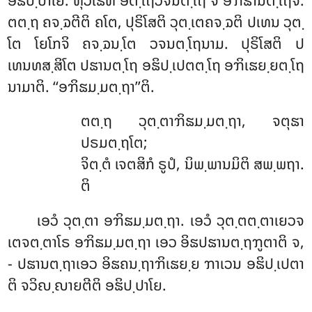
ອຘິປ຺ປາໂຍ. ທຸວິໂຘຫິ ອຕ຺ໂຖວຈນຕ຺ໂຖ ຈ ອຠິຘານຕ຺ໂຖຈ.
ຕຕ຺ຖ ຄຈ຺ຉຕີຕິ ຄໂຕ, ປຸຣິໂສຕິ ວຸຕ຺ເຕຄຈ຺ຉຕິ ປເທນ ວຸຕ຺
ໂຕ ໂຍໂກຈິ ຄຈ຺ຉນ຺ໂຕ ວຈນຕ຺ໂຖນາມ. ປຸຣິໂສຕິ ປ
ເທນທສ຺ສິໂຕ
ປຘານຕ຺ໂຖ ອຘິປ຺ເປຕຕ຺ໂຖ ອຠິເຘຍ຺ຍຕ຺ໂຖ
ນາມາຕິ. ‘‘ອຠິຘມ຺ມຕ຺ຖາ’’ຕິ.
ຕຕ຺ຖ ວຸຕ຺ຕາຠິຘມ຺ມຕ຺ຖາ, ຈຕຸຘາ
ປຣມຕ຺ຖໂຕ;
ຈິຕ຺ຕໍ ເຈຕສິກໍ ຣູປໍ, ນິພ຺ພານມິຕິ ສພ຺ພຖາ.
ຕິ
ເອວໍ ວຸຕ຺ຕາ ອຠິຘມ຺ມຕ຺ຖາ. ເອວໍ ວຸຕ຺ຕຕ຺ຕາເຍວຈ
ເຕຈຕ຺ຕາໂຣ ອຠິຘມ຺ມຕ຺ຖາ ເອວ ອິຘປຘານຕ຺ຖຠູຕາຕິ ຈ,
- ປຘານຕ຺ຖາເອວ ອິຘຄນ຺ຖາຠິເຘຍ຺ຍ ຠາເວນ ອຘິປ຺ເປຕາ
ຕິ ຈວິຎ຺ຎາຍຕີຕິ ອຘິປ຺ປາໂຍ.