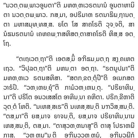
‘‘ນວຕ຺ຕພ຺ພາວອູນຕາ’’ຕິ ມຫຓ຺ຓເວຣຕນານໍ ອູນຕາຫານິ
ຕາ ນວຕ຺ຕພ຺ພາວ. ກສ຺ມາ, ອປຣິມາຓ ຣຕນາຘິຏ຺ຐານຕ຺
ຕາ ມຫາສມຸທ຺ທສ຺ສ. ຍໂຕ ໂສ ສາຄໂຣຕິ ວຸຈ຺ຈຕິ, ສາ
ນໍຘນຣຕນານໍ ເຄຫຄພ຺ຠສທິສຕ຺ຕາສາຄໂຣຕິ ຫິສ຺ສ ອຕ຺
ໂຖ.
‘‘ຕເຖເວຕ຺ຖາ’’ຕິ ເອຕສ຺ມິໍ ອຠິຘມ຺ມຕ຺ຖ ສງ຺ຄເຫຕ
ເຖວ. ‘‘ວິປຸລຕ຺ຖາ’’ຕິ ມຫນ຺ຕາ ອຕ຺ຖາ. ‘‘ຣຕນູປມາ’’ຕິ
ມຫຓ຺ຓເວ ຣຕນສທິສາ. ‘‘ສຕກ຺ຂຕ຺ຕຸໍປີ’’ຕິ ອເນກສຕ
ວາຣໍປິ. ‘‘ວຓ຺ເຓຍ຺ຍຸໍ’’ຕິ ກາມໍວຓ຺ເຓນ຺ຕຸ. ‘‘ປຣິຍາທິນ຺
ນາ’’ຕິ ປຣິໂຕ ອນວເສສໂຕ ອາທິນ຺ນາ ຄຫິຕາ. ປຣິກ຺ຂີຓາຕິ
ວຸຕ຺ຕໍ ໂຫຕິ. ‘‘ນເຫສ຺ສເຣ’’ຕິ ນເຫສ຺ສນ຺ຕິ
ນຠວິສ຺ສນ຺ຕິ.
‘‘ຕສ຺ມາ’’ຕິ ຍສ຺ມາຈ ຍາຈນ຺ຕິ, ຍສ຺ມາຈ ປຣິຍາທິນ຺ນານ
ເຫສ຺ສນ຺ຕິ, ຕສ຺ມາ. ‘‘ຕາສຸວຓ຺ຓນາສູ’’ຕິ ຕາສຸ ໂປຣາຓຏີ
ກາສຸ. ‘‘ວຓ຺ຓນ’’ນ຺ຕິ ອຠິນວວຓ຺ຓນໍ, ອຠິນວຏີກໍ