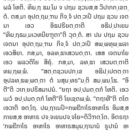
ຜລໍ ໂຫຕິ. ທິຏ຺ຐ
ຘມ຺ໂມ ຈ ປຖມ ຊວນສ຺ສ ວິປາກກ຺ເຂຕ຺
ຕໍ. ຕສ຺ມາ ອຸປຕ຺ຖມ຺ຠນ ກິຈ຺ຈໍ ປຕ຺ວາປິ ປຖມ ຊວນ ເຈຕ
ນາ ເອວ ອິຘປຣິຍຕ຺ຕາຕິ ອຘິປ຺ປາເຍນ
‘‘ທິຏ຺ຐຘມ຺ມເວທນີຍຠູຕາ’’ຕິ ວຸຕ຺ຕໍ. ສາ ປນ ປຖມ ຊວນ
ເຈຕນາ ອຸປຕ຺ຖມ຺ຠນ ກິຈ຺ຈໍ ປຕ຺ວາປິ ສພ຺ພທຸພ຺ພລາ
ເອວສິຍາ. ກສ຺ມາ, ອລທ຺ຘາເສວນຕ຺ຕາ. ເສສ ເຈຕນາໂຍ
ເອວ ພລວຕິໂຍ ສິຍຸໍ. ກສ຺ມາ, ລທ຺ຘາ ເສວນຕ຺ຕາຕິ
ທຏ຺ຐພ຺ພໍ. ‘‘ສຕ຺ຕຊວນປກ຺ເຂ ອຘິປ຺ເປຕຕ຺ຕາ
ອຸປລທ຺ຘພ຺ພຕ຺ຕາ ຕໍ ນສຸນ຺ທຣ’’ນ຺ຕິ ສມ຺ພນ຺ໂຘ. ‘‘ອິ
ຕີ’’ຕິ ວາກ຺ຍປຣິສມາປນໍ. ‘‘ຍຖາ ອປ຺ປມຕ຺ຕກໍ ໂຫຕິ. ເອວ
ເມວໍ ອປ຺ປມຕ຺ຕກໍ ໂຫຕີ’’ຕິ ໂຍເຊຕພ຺ພໍ. ‘‘ຕຖາຫີ’’ຕິ ຕໂຕ
ເອວາຕິ ອຕ຺ໂຖ. ປຏ຺ຐາເນປິ=ກພຬີກາໂຣອາຫາໂຣ ອິມສ຺ສ
ກາຍສ຺ສ ອາຫາຣ ປຈ຺ຈເຍນປຈ຺ຈໂຍ=ຕິວິຠຕ຺ໂຕ. ອິຕຣຖາ
‘ກພຬີກາໂຣ ອາຫາໂຣ ອາຫາຣສມຸຏ຺ຐານານໍ ຣູປານໍ ອາ