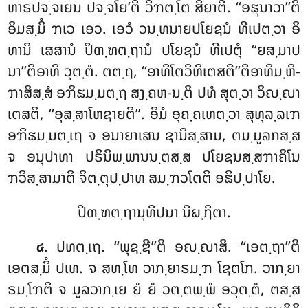
ຫາຣປຈ຺ຈເຍນ ປຈ຺ຈໂຍ’ຕິ ວິຠຕ຺ໂຕ ສິຍາຕິ. ‘‘ອຘຸນາວາ’’ຕິ
ອິມສ຺ມິໍ ຠເວ ເອວ. ເອວໍ ວນ຺ທນາຍປໂຍຊນໍ ທີເປຕ຺ວາ ອິ
ທານິ ເສສານໍ ປິຓ຺ຑຕ຺ຖານໍ ປໂຍຊນໍ ທີເປຕຸໍ ‘‘ຍສ຺ມາປ
ນາ’’ຕິອາທິ ວຸຕ຺ຕໍ. ຕຕ຺ຖ, ‘‘ອາທິໂຕວິທິເຕສຕີ’’ຕິອາທິມ຺ຫິ-
ຠາສິສ຺ສໍ ອຠິຘມ຺ມຕ຺ຖ ສງ຺ຄຫ-ນ຺ຕິ ປທໍ ສຸຕ຺ວາ ວິຎ຺ຎາ
ເຕສຕິ, ‘‘ອຸສ຺ສາໂຫຊາຍຕິ’’. ອິມໍ ອຸຄ຺ຄເຫຕ຺ວາ ສຸທຸລ຺ລເຠ
ອຠິຘມ຺ມຕ຺ເຖ ຈ ອນາຍາເສນ ຊານິສ຺ສາມ, ຕມ຺ມູລກສ຺ສ
ຈ ອນຸປາທາ ປຣິນິພ຺ພານນ຺ຕສ຺ສ ປໂຍຊນສ຺ສຠາຄິໂນ
ຠວິສ຺ສາມາຕິ ຈິຕ຺ຕຸປ຺ປາທ ສມ຺ຠວໂຕຕິ ອຘິປ຺ປາໂຍ.
ປິຓ຺ຑຕ຺ຖານຸທີປນາ ນິຏ຺ຐິຕາ.
. ປທຕ຺ເຖ. ‘‘ພຸຊ຺ຌີ’’ຕິ ອຎ຺ຎາສິ. ‘‘ເອຕ຺ຖາ’’ຕິ
໔
ເອຕສ຺ມິໍ ປເທ. ຈ ສທ຺ໂທ ວາກ຺ຍາຣມ຺ຠ ໂຊຕໂກ. ວາກ຺ຍາ
ຣມ຺ໂຠຕິ ຈ ມູລວາກ຺ເຍ ຍໍ ຍໍ ວຕ຺ຕພ຺ພໍ ອວຸຕ຺ຕໍ, ຕສ຺ສ