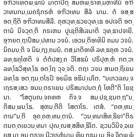
ອຠິວາເທຕພ຺ພານໍ ມາຕາປິຕຸ ສມຓພ຺ຣາຫ຺ມຓາທີນໍ ອຠິ
ວາທນກມ຺ເມຄຣຸໍກຣຓໍ ອຠິວາທນ ສີລໍ ນາມ. ຕໍ ອສ຺ສ
ອຕ຺ຖີຕິ ອຠິວາທນສີລີ. ຄຸຓວຸທ຺ຘວຍວຸທ຺ເຘ ອປເຈຕິ ອຕ຺
ຕານໍ ນີຈວຸຕ຺ຕິ ກຣເຓນ ປູເຊຕິສີເລນາຕິ ວຸທ຺ຘາປຈາຍີ.
ອຸຠຍຕ຺ຖາປິສມ຺ປທານ ວຈນໍ. ເອວນ຺ຕິອາທິນິ ຄມນ ວຈນໍ.
ນິຄມນ຺ຕິ ຈ ນິຏ຺ຐງ຺ຄມນໍ. ຕສ຺ມາຕິອາທິ ລທ຺ຘຄຸຓ ວຈນໍ.
ລທ຺ຘຄຸໂຓຕິ ຈ ຕໍຕໍປສງ຺ຄ ວິໂສຘນໍ ປຣິປຸຓ຺ຓໍ ກຕ຺ວາ
ລທ຺ໂຘວິສຸທ຺ໂຘ ອຕ຺ໂຖ ວຸຈ຺ຈຕິ. ຕຖາ ວຈນ ສາມຕ຺ຖິເຍນ
ລທ຺ໂຘ ອຕ຺ຖນ຺ຕໂຣປິ ອຍມິຘ ອຘິປ຺ເປໂຕ. ‘‘ນເກວລຎ຺ຈ
ເຖຣສ຺ເສວ ອນນ຺ຕຣາເຍນ ປຣິສມາປນຕ຺ຖໍ ໂຫຕີ’’ຕິ ໂຍຊ
ນາ. ‘‘ໂສຕູນຎ຺ຈຄຫຓ ກິຈ຺ຈ ສມ຺ປຊ຺ຊນຕ຺ຖ’’ນ຺
ຕິສມ຺ພນ຺ໂຘ. ສຸຓນ຺ຕີຕິ ໂສຕາໂຣ. ເຕສໍ. ‘‘ຄຓ຺ຫນ຺
ຕານ’’ນ຺ຕິ ອຸຄ຺ຄຓ຺ຫນ຺ຕານໍ. ‘‘ວນ຺ທນາສິທ຺ຘິຍາ’’ຕິຣ
ຕນຕ຺ຕເຍວນ຺ທນາ ປຸຎ຺ຎສ຺ສສິທ຺ຘິໂຕ. ຊວນວິນິຈ຺ຉເຍ
ຍສ຺ມາ ອນ຺ຕຣາຍ ນີວາຣຓໍນາມ ທິຏ຺ຐຘມ຺ເມ ອິຈ຺ຉິຕພ຺ພໍ