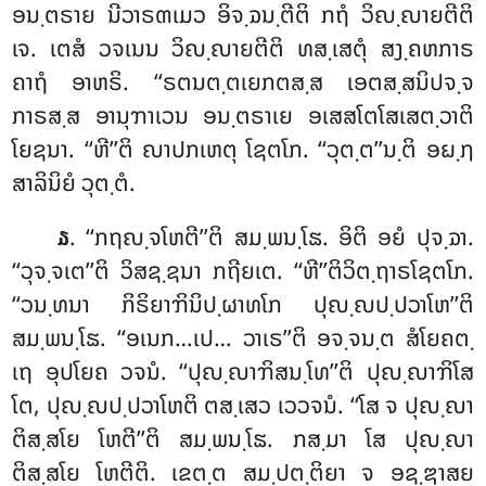
ອນ຺ຕຣາຍ ນີວາຣຓເມວ ອິຈ຺ຉນ຺ຕີຕິ ກຖໍ ວິຎ຺ຎາຍຕີຕິ
ເຈ. ເຕສໍ ວຈເນນ
ວິຎ຺ຎາຍຕີຕິ ທສ຺ເສຕຸໍ ສງ຺ຄຫກາຣ
ຄາຖໍ ອາຫຣິ. ‘‘ຣຕນຕ຺ຕເຍກຕສ຺ສ ເອຕສ຺ສນິປຈ຺ຈ
ກາຣສ຺ສ ອານຸຠາເວນ ອນ຺ຕຣາເຍ ອເສສໂຕໂສເສຕ຺ວາຕິ
ໂຍຊນາ. ‘‘ຫີ’’ຕິ ຎາປກເຫຕຸ ໂຊຕໂກ. ‘‘ວຸຕ຺ຕ’’ນ຺ຕິ ອຏ຺ຐ
ສາລິນິຍໍ ວຸຕ຺ຕໍ.
. ‘‘ກຖຎ຺ຈໂຫຕີ’’ຕິ ສມ຺ພນ຺ໂຘ. ອິຕິ ອຍໍ ປຸຈ຺ຉາ.
໓
‘‘ວຸຈ຺ຈເຕ’’ຕິ ວິສຊ຺ຊນາ ກຖີຍເຕ. ‘‘ຫີ’’ຕິວິຕ຺ຖາຣໂຊຕໂກ.
‘‘ວນ຺ທນາ ກິຣິຍາຠິນິປ຺ຜາທໂກ ປຸຎ຺ຎປ຺ປວາໂຫ’’ຕິ
ສມ຺ພນ຺ໂຘ. ‘‘ອເນກ…ເປ… ວາເຣ’’ຕິ ອຈ຺ຈນ຺ຕ ສໍໂຍຄຕ຺
ເຖ ອຸປໂຍຄ ວຈນໍ. ‘‘ປຸຎ຺ຎາຠິສນ຺ໂທ’’ຕິ ປຸຎ຺ຎາຠິໂສ
ໂຕ, ປຸຎ຺ຎປ຺ປວາໂຫຕິ ຕສ຺ເສວ ເວວຈນໍ. ‘‘ໂສ ຈ ປຸຎ຺ຎາ
ຕິສ຺ສໂຍ ໂຫຕີ’’ຕິ ສມ຺ພນ຺ໂຘ. ກສ຺ມາ ໂສ ປຸຎ຺ຎາ
ຕິສ຺ສໂຍ ໂຫຕີຕິ. ເຂຕ຺ຕ ສມ຺ປຕ຺ຕິຍາ ຈ ອຊ຺ຌາສຍ