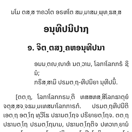
ນໂມ ຕສ຺ສ ຠຄວໂຕ ອຣຫໂຕ ສມ຺ມາສມ຺ພຸທ຺ຘສ຺ສ
ອນຸທີປນີປາຐ
໑. ຈິຕ຺ຕສງ຺ຄຫອນຸທີປນາ
ອນນ຺ຕຎ຺ຎາຓໍ
ນຕ຺ວານ, ໂລກາໂລກກຣໍ ຊິ
ນໍ;
ກຣິສ຺ສາມິ ປຣມຕ຺ຖ-ທີປນິຍາ ນຸທີປນິໍ.
[ຕຕ຺ຖ, ໂລກາໂລກກຣນ຺ຕິ ທສສຫສ຺ສິໂລກຘາຕຸຍໍ
ຈຕຸສ຺ສຈ຺ຈຘມ຺ມເທສນາໂລກກາຣກໍ. ປຣມຕ຺ຖທີປນີຕິ
ເອຕ຺ຖ ອຕ຺ໂຖ ທຸວິໂຘ ປຘານຕ຺ໂຖຈ ປຣິຍາຍຕ຺ໂຖຈ. ຕຕ຺ຖ
ປຘານຕ຺ໂຖ ປຣມຕ຺ໂຖນາມ, ປຘານຕ຺ໂຖຕິຈ ປທວາກ຺ຍານໍ