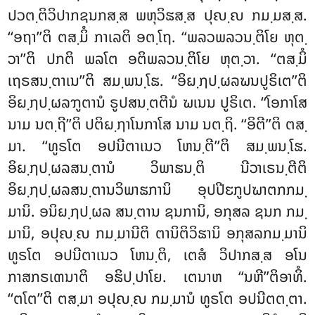
ປວຕ຺ຕິວິປາກຊນກສ຺ສ ພຫຸວິຘສ຺ສ ປຸຎ຺ຎ ກມ຺ມສ຺ສ.
‘‘ອຖາ’’ຕິ ຕສ຺ມິໍ ກາເລຕິ ອຕ຺ໂຖ. ‘‘ພລວພລວນ຺ຕິໂຍ ຫຸຕ຺
ວາ’’ຕິ ປກຕິ ພລໂຕ ອຕິພລວນ຺ຕິໂຍ ຫຸຕ຺ວາ. ‘‘ຕສ຺ມິໍ
ເຖຣສນ຺ຕາເນ’’ຕິ ສມ຺ພນ຺ໂຘ. ‘‘ອິຏ຺ຐປ຺ຜລຆນປູຣິເຕ’’ຕິ
ອິຏ຺ຐປ຺ຜລຠູຕານໍ ຣູປສນ຺ຕຕີນໍ ຆເນນ ປູຣິເຕ. ‘‘ໂອກາໂສ
ນາມ ນຕ຺ຖີ’’ຕິ ປຕິຏ຺ຐາໂນກາໂສ ນາມ ນຕ຺ຖິ. ‘‘ອິຕີ’’ຕິ ຕສ຺
ມາ. ‘‘ທູຣໂຕ ອປນີຕາເນວ ໂຫນ຺ຕີ’’ຕິ ສມ຺ພນ຺ໂຘ.
ອິຏ຺ຐປ຺ຜລສນ຺ຕານໍ ວິພາຘນ຺ຕິ ນີວາເຣນ຺ຕີຕິ
ອິຏ຺ຐປ຺ຜລສນ຺ຕານວິພາຘການິ ອຸປປີຬກູປຆາຕກກມ຺
ມານິ. ອນິຏ຺ຐປ຺ຜລ ສນ຺ຕານ ຊນການິ, ອກຸສລ ຊນກ ກມ຺
ມານິ, ອປຸຎ຺ຎ ກມ຺ມານີຕິ ຕານິຕິວິຘານິ ອກຸສລກມ຺ມານິ
ທູຣໂຕ ອປນີຕາເນວ ໂຫນ຺ຕິ, ເຕສໍ ວິປາກສ຺ສ ອໂນ
ກາສກຣເຓນາຕິ ອຘິປ຺ປາໂຍ. ເຕນາຫ ‘‘ນຫີ’’ຕິອາທິໍ.
‘‘ຕໂຕ’’ຕິ ຕສ຺ມາ ອປຸຎ຺ຎ ກມ຺ມານໍ ທູຣໂຕ ອປນີຕຕ຺ຕາ.