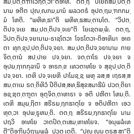
ສມ຺ປຕ຺ຕິຠາເວຐຕ຺ວາ’’ຕິອາທິໍ. ຕຕ຺ຖ ປໂຍຄສມ຺ປຕ຺ຕິ
ນາມ ອຕີຕ ປຸຎ຺ຎກມ຺ມານໍ ພລວຕຣໍ ອຸປຕ຺ຖມ຺ຠກກມ຺
ມໍ ໂຫຕິ. ‘‘ພຫິທ຺ຘາ’’ຕິ ພຫິທ຺ຘສນ຺ຕານໂຕ. ‘‘ວິປຕ຺
ຕິປຈ຺ຈເຍ ສມ຺ປຕ຺ຕິປຈ຺ຈເຍ’’ຕິ ໂຍເຊຕພ຺ພໍ. ຕຕ຺ຖ,
ວິປຕ຺ຕິປຈ຺ຈຍານາມ-ຣາຊໂຕວາ ໂຈຣໂຕວາ-ຕິອາທິນາ ອາຄ
ຕາ ທຸກ຺ຂຸປ຺ປຕ຺ຕິປຈ຺ຈຍາ. ສມ຺ປຕ຺ຕິປຈ຺ຈຍານາມ ກາຍ
ຈິຕ຺ຕານໍ ສປ຺ປາຍ ປຈ຺ຈຍາ. ຈຕ຺ຕາໂຣ ປຈ຺ຈຍາ ຈ
ອຸປຏ຺ຐາກກຸລານິ ຈ ອາຣກ຺ຂ ເທວຕາທໂຍ ຈ ສຸຂຸປ຺ປຕ຺ຕິ
ປຈ຺ຈຍາ. ເຕຫິ ປຈ຺ຈເຍຫິ ປາໂມຊ຺ຊ ພຫຸ ລສ຺ສ
ເຖຣສ຺ສ
ສນ຺ຕາເນ ຣຕ຺ຕິທິວໍ ປີຕິປສ຺ສທ຺ຘິສຸຂສມາຘີນໍ ປວຕ຺ຕິຍາ
ອຊ຺ຌຕ຺ຕຠູຕາ ອຸຕຸຈິຕ຺ຕາຫາຣາ ຈ ອຕິ ປຓີຕາ ໂຫນ຺ຕິ.
ເຕຫິ ສມຸຏ຺ຐິຕາ ສຣີຣຏ຺ຐກຘາຕຸໂຍ ຈ ອຕິປຓີຕາ ເອວ
ຫຸຕ຺ວາ ອຸປພ຺ຣູຫນ຺ຕິ. ຕຕ຺ຖ ສຣີຣຏ຺ຐກຘາຕຸໂຍ ນາມ
ປຖວິ ອາທໂຍ ວາຕປິຕ຺ຕເສມ຺ຫາທໂຍຈ. ‘‘ອນຸພລໍເທ
ຕີ’’ຕິອຠິນວໍຖາມພລໍ ປວຕ຺ເຕຕິ. ‘‘ປຸຎ຺ຎນ຺ຕຣສ຺ສາ’’ຕິ