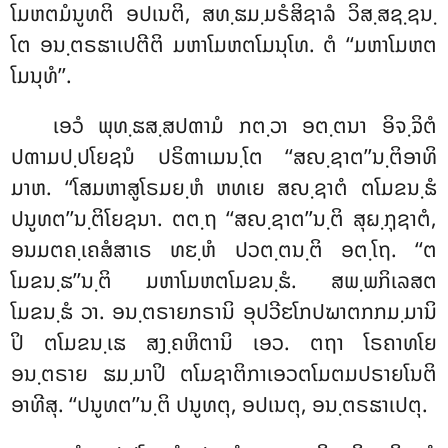
ໂມຫຕມໍນູທຕິ ອປເນຕິ, ສທ຺ຘມ຺ມຣໍສິຊາລໍ ວິສ຺ສຊ຺ຊນ຺
ໂຕ ອນ຺ຕຣຘາເປຕີຕິ ມຫາໂມຫຕໂມນຸໂທ. ຕໍ ‘‘ມຫາໂມຫຕ
ໂມນຸທໍ’’.
ເອວໍ ພຸທ຺ຘສ຺ສປຓາມໍ ກຕ຺ວາ ອຕ຺ຕນາ ອິຈ຺ຉິຕໍ
ປຓາມປ຺ປໂຍຊນໍ ປຣິຓາເມນ຺ໂຕ ‘‘ສຎ຺ຊາຕ’’ນ຺ຕິອາທິ
ມາຫ. ‘‘ໂສມຫາສູໂຣມຍ຺ຫໍ ຫທເຍ ສຎ຺ຊາຕໍ ຕໂມຂນ຺ຘໍ
ປນູທຕ’’ນ຺ຕິໂຍຊນາ. ຕຕ຺ຖ ‘‘ສຎ຺ຊາຕ’’ນ຺ຕິ ສຸຏ຺ຐຸຊາຕໍ,
ອນມຕຄ຺ເຄສໍສາເຣ ທຬ຺ຫໍ ປວຕ຺ຕນ຺ຕິ ອຕ຺ໂຖ. ‘‘ຕ
ໂມຂນ຺ຘ’’ນ຺ຕິ ມຫາໂມຫຕໂມຂນ຺ຘໍ. ສພ຺ພກິເລສຕ
ໂມຂນ຺ຘໍ ວາ. ອນ຺ຕຣາຍກຣານິ ອຸປວີຬໂກປຆາຕກກມ຺ມານິ
ປິ ຕໂມຂນ຺ເຘ ສງ຺ຄຫິຕານິ ເອວ. ຕຖາ ໂຣຄາທໂຍ
ອນ຺ຕຣາຍ ຘມ຺ມາປິ ຕໂມຊາຕິກາເອວຕໂມຕມປຣາຍໂນຕິ
ອາທີສຸ. ‘‘ປນູທຕ’’ນ຺ຕິ ປນູທຕຸ, ອປເນຕຸ, ອນ຺ຕຣຘາເປຕຸ.