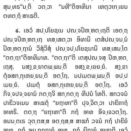
ສຸນ຺ທຣ’’ນ຺ຕິ ວຕ຺ວາ ‘‘ນຫີ’’ຕິອາທິນາ ເຫຕຸວາກ຺ເຍນ
ຕທຕ຺ຖໍ ສາເຘຕິ.
. ເອວໍ ສປ຺ປໂຍຊເນ ປຎ຺ຈປິຓ຺ຑຕ຺ເຖຕິ ເອຕ຺ຖ
໒
ປຎ຺ຈປິຓ຺ຑຕ຺ເຖ ທສ຺ເສຕ຺ວາ ອິທານິ ເຕສໍປຎ຺ຈນ຺ນໍ
ປິຓ຺ຑຕ຺ຖານໍ ວິສຸໍວິສຸໍ ປຎ຺ຈປ຺ປໂຍຊນານິ ທສ຺ເສນ຺ໂຕ
‘‘ຕຕ຺ຖາ’’ຕິອາທິມາຫ. ‘‘ຕຕ຺ຖາ’’ຕິ ເຕສຸປຎ຺ຈສຸ ປິຓ຺ຑຕ຺
ເຖສຸ. ນສງ຺ຂ຺ຍາຕພ຺ພນ຺ຕິ ອສງ຺ຂ຺ເຍຍ຺ຍໍ. ສງ຺ຂາ
ຕຸໍອສກ຺ກຸເຓຍ຺ຍນ຺ຕິ ອຕ຺ໂຖ. ນປເມຕພ຺ພນ຺ຕິ ອປ຺ປ
ເມຍ຺ຍໍ. ປເມຕຸໍ ອສກ຺ກຸເຓຍ຺ຍນ຺ຕິ ອຕ຺ໂຖ. ເອວໍ
ກິຈ຺ຈປຈ຺ຈຍານໍ ກຕ຺ຖຈິ ສກ຺ກຕ຺ຖ ທີປນໍ ໂຫຕິ. ສກວຈນໍ
ປາຬິວຈເນນ ສາເຘຕຸໍ ‘‘ຍຖາຫາ’’ຕິ ປຸຈ຺ຉິຕ຺ວາ ປາຬິຄາຖໍ
ອາຫຣິ. ຕຕ຺ຖ ‘‘ຍຖາຫາ’’ຕິ ກຖໍ ອາຫ ອິຈ຺ເຈວຕ຺ໂຖ.
ອນນ຺ຕເຣ ວຸຕ຺ຕສ຺ສ ອຕ຺ຖສ຺ສ ສາຘກໍ ວຈນໍ ກຖໍ ປາຬິຍໍ
ອາຫ, ກຖໍ ອຏ຺ຐກຖາຍໍ ອາຫ, ກຖໍ ຏີກາຍໍ ອາຫາຕິ ເອວໍ