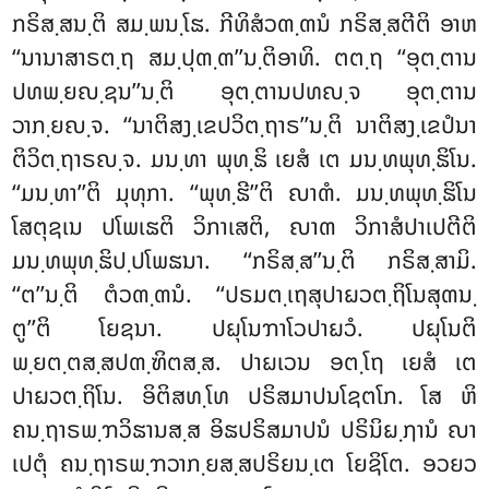
ກຣິສ຺ສນ຺ຕິ ສມ຺ພນ຺ໂຘ. ກີທິສໍວຓ຺ຓນໍ ກຣິສ຺ສຕີຕິ ອາຫ
‘‘ນານາສາຣຕ຺ຖ ສມ຺ປຸຓ຺ຓ’’ນ຺ຕິອາທິ. ຕຕ຺ຖ ‘‘ອຸຕ຺ຕານ
ປທພ຺ຍຎ຺ຊນ’’ນ຺ຕິ ອຸຕ຺ຕານປທຎ຺ຈ ອຸຕ຺ຕານ
ວາກ຺ຍຎ຺ຈ. ‘‘ນາຕິສງ຺ເຂປວິຕ຺ຖາຣ’’ນ຺ຕິ ນາຕິສງ຺ເຂປໍນາ
ຕິວິຕ຺ຖາຣຎ຺ຈ. ມນ຺ທາ ພຸທ຺ຘິ ເຍສໍ ເຕ ມນ຺ທພຸທ຺ຘິໂນ.
‘‘ມນ຺ທາ’’ຕິ ມຸທຸກາ. ‘‘ພຸທ຺ຘີ’’ຕິ ຎາຓໍ. ມນ຺ທພຸທ຺ຘິໂນ
ໂສຕຸຊເນ ປໂພເຘຕິ ວິກາເສຕິ, ຎາຓ ວິກາສໍປາເປຕີຕິ
ມນ຺ທພຸທ຺ຘິປ຺ປໂພຘນາ. ‘‘ກຣິສ຺ສ’’ນ຺ຕິ ກຣິສ຺ສາມິ.
‘‘ຕ’’ນ຺ຕິ ຕໍວຓ຺ຓນໍ. ‘‘ປຣມຕ຺ເຖສຸປາຏວຕ຺ຖິໂນສຸຓນ຺
ຕູ’’ຕິ ໂຍຊນາ. ປຏຸໂນຠາໂວປາຏວໍ. ປຏຸໂນຕິ
ພ຺ຍຕ຺ຕສ຺ສປຓ຺ຑິຕສ຺ສ. ປາຏເວນ ອຕ຺ໂຖ ເຍສໍ ເຕ
ປາຏວຕ຺ຖິໂນ. ອິຕິສທ຺ໂທ ປຣິສມາປນໂຊຕໂກ. ໂສ ຫິ
ຄນ຺ຖາຣພ຺ຠວິຘານສ຺ສ ອິຘປຣິສມາປນໍ ປຣິນິຏ຺ຐານໍ ຎາ
ເປຕຸໍ ຄນ຺ຖາຣພ຺ຠວາກ຺ຍສ຺ສປຣິຍນ຺ເຕ ໂຍຊິໂຕ. ອວຍວ