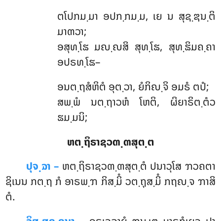
ຕໂປກມ຺ມາ
ອປກ຺ກມ຺ມ, ເຍ ນ ສຸຊ຺ຌນ຺ຕິ
ມາຓວາ;
ອສຸທ຺ໂຘ ມຎ຺ຎສິ ສຸທ຺ໂຘ, ສຸທ຺ຘິມຄ຺ຄາ
ອປຣທ຺ໂຘ–
ອນຕ຺ຖສໍຫິຕໍ
ອຸຕ຺ວາ, ຍໍກິຎ຺ຈິ ອມຣໍ ຕປໍ;
ສພ຺ພໍ ນຕ຺ຖາວຫໍ ໂຫຕິ, ຜິຍາຣິຕ຺ຕໍວ
ຘມ຺ມນິ;
ຫຕ຺ຖິຣາຊວຓ຺ຓສຸຕ຺ຕ
ປຸຈ຺ຉາ –
ຫຕ຺ຖິຣາຊວຓ຺ຓສຸຕ຺ຕໍ
ປນາວຸໂສ ຠວຄຕາ
ຊິເນນ ກຕ຺ຖ ກໍ ອາຣພ຺ຠ ກິສ຺ມິໍ ວຕ຺ຖຸສ຺ມິໍ ກຖຎ຺ຈ ຠາສິ
ຕໍ.