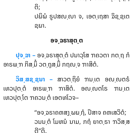
ຕິ;
ປຏິຆໍ ຣູປສຎ຺ຎາ ຈ, ເອຕ຺ເຖສາ ຉິຊ຺ຊເຕ
ຊຏາ.
ອຈ຺ຉຣາສຸຕ຺ຕ
ປຸຈ຺ຉາ –
ອຈ຺ຉຣາສຸຕ຺ຕໍ ປນາວຸໂສ ຠຄວຕາ ກຕ຺ຖ ກໍ
ອາຣພ຺ຠ ກິສ຺ມິໍ ວຕ຺ຖຸສ຺ມິໍ ກຖຎ຺ຈ ຠາສິຕໍ.
ວິສ຺ສຊ຺ຊນາ –
ສາວຕ຺ຖິຍໍ ຠນ຺ເຕ ອຎ຺ຎຕຣໍ
ເທວປຸຕ຺ຕໍ ອາຣພ຺ຠ ຠາສິຕໍ. ອຎ຺ຎຕໂຣ ຠນ຺ເຕ
ເທວປຸຕ຺ໂຕ ຠຄວນ຺ຕໍ ເອຕທໂວຈ–
‘‘ອຈ຺ຉຣາຄຓສງ຺ຆຏ຺ຐໍ, ປິສາຈ ຄຓເສວິຕໍ;
ວນນ຺ຕໍ ໂມຫນໍ ນາມ, ກຖໍ ຍາຕ຺ຣາ ຠວິສ຺ສ
ຕີ’’ຕິ.