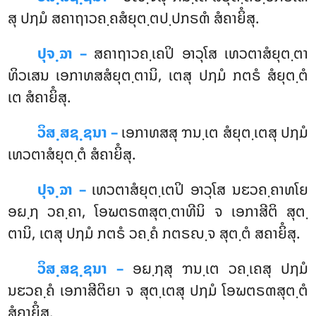
ສຸ ປຐມໍ ສຄາຖາວຄ຺ຄສໍຍຸຕ຺ຕປ຺ປກຣຓໍ ສໍຄາຍິໍສຸ.
ປຸຈ຺ຉາ –
ສຄາຖາວຄ຺ເຄປິ
ອາວຸໂສ ເທວຕາສໍຍຸຕ຺ຕາ
ທິວເສນ ເອກາທສສໍຍຸຕ຺ຕານິ, ເຕສຸ ປຐມໍ ກຕຣໍ ສໍຍຸຕ຺ຕໍ
ເຕ ສໍຄາຍິໍສຸ.
ວິສ຺ສຊ຺ຊນາ –
ເອກາທສສຸ ຠນ຺ເຕ ສໍຍຸຕ຺ເຕສຸ ປຐມໍ
ເທວຕາສໍຍຸຕ຺ຕໍ ສໍຄາຍິໍສຸ.
ປຸຈ຺ຉາ –
ເທວຕາສໍຍຸຕ຺ເຕປິ ອາວຸໂສ ນຬວຄ຺ຄາທໂຍ
ອຏ຺ຐ ວຄ຺ຄາ, ໂອຆຕຣຓສຸຕ຺ຕາທີນິ ຈ ເອກາສີຕິ ສຸຕ຺
ຕານິ, ເຕສຸ ປຐມໍ ກຕຣໍ ວຄ຺ຄໍ ກຕຣຎ຺ຈ ສຸຕ຺ຕໍ ສຄາຍິໍສຸ.
ວິສ຺ສຊ຺ຊນາ –
ອຏ຺ຐສຸ ຠນ຺ເຕ ວຄ຺ເຄສຸ ປຐມໍ
ນຬວຄ຺ຄໍ ເອກາສີຕິຍາ ຈ ສຸຕ຺ເຕສຸ ປຐມໍ ໂອຆຕຣຓສຸຕ຺ຕໍ
ສໍຄາຍິໍສຸ.