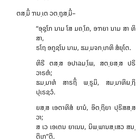
ຕສ຺ມິໍ ຠນ຺ເຕ ວຕ຺ຖຸສ຺ມິໍ–
‘‘ອຸຊຸໂກ ນາມ ໂສ ມຄ຺ໂຄ, ອຠຍາ ນາມ ສາ ທິ
ສາ,
ຣໂຖ ອກູຊໂນ ນາມ, ຘມ຺ມຈກ຺ເກຫິ ສໍຍຸໂຕ.
ຫິຣີ
ຕສ຺ສ ອປາລມ຺ໂພ, ສຕ຺ຍສ຺ສ ປຣິ
ວາຣຓໍ;
ຘມ຺ມາຫໍ ສາຣຖິໍ ພ຺ຣູມິ, ສມ຺ມາທິຏ຺ຐິ
ປຸເຣຊວໍ.
ຍສ຺ສ ເອຕາທິສໍ ຍານໍ, ອິຕ຺ຖິຍາ ປຸຣິສສ຺ສ
ວາ;
ສ ເວ ເອເຕນ ຍາເນນ, ນິພ຺ພານສ຺ເສວ ສນ຺
ຕິເກ’’ຕິ.