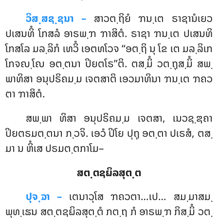
ວິສ຺ສຊ຺ຊນາ –
ສາວຕ຺ຖິຍໍ ຠນ຺ເຕ ຣາຊານໍເຍວ
ປເສນທິໍ ໂກສລໍ ອາຣພ຺ຠ ຠາສິຕໍ. ຣາຊາ ຠນ຺ເຕ ປເສນທິ
ໂກສໂລ ມລ຺ລິກໍ ເທວິໍ ເອຕທໂວຈ ‘‘ອຕ຺ຖິ ນຸ ໂຂ ເຕ ມລ຺ລິເກ
ໂກຈຎ຺ໂຎ ອຕ຺ຕນາ ປິຍຕໂຣ’’ຕິ. ຕສ຺ມິໍ ວຕ຺ຖຸສ຺ມິໍ ສພ຺
ພາທິສາ ອນຸປຣິຄມ຺ມ ເຈຕສາຕິ ເອວມາທິນາ ຠນ຺ເຕ ຠຄວ
ຕາ ຠາສິຕໍ.
ສພ຺ພາ
ທິສາ ອນຸປຣິຄມ຺ມ ເຈຕສາ, ເນວຊ຺ຌຄາ
ປິຍຕຣມຕ຺ຕນາ ກ຺ວຈິ. ເອວໍ ປິໂຍ ປຸຖຸ ອຕ຺ຕາ ປເຣສໍ, ຕສ຺
ມາ ນ ຫິໍເສ ປຣມຕ຺ຕກາໂມ–
ສຕ຺ຕຊຏິລສຸຕ຺ຕ
ປຸຈ຺ຉາ –
ເຕນາວຸໂສ
ຠຄວຕາ…ເປ… ສມ຺ມາສມ຺
ພຸທ຺ເຘນ ສຕ຺ຕຊຏິລສຸຕ຺ຕໍ ກຕ຺ຖ ກໍ ອາຣພ຺ຠ ກິສ຺ມິໍ ວຕ຺