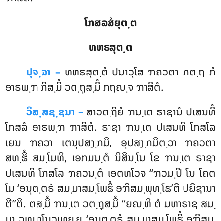
ໂກສລສໍຍຸຕ຺ຕ
ທຫຣສຸຕ຺ຕ
ປຸຈ຺ຉາ –
ທຫຣສຸຕ຺ຕໍ
ປນາວຸໂສ ຠຄວຕາ ກຕ຺ຖ ກໍ
ອາຣພ຺ຠ ກິສ຺ມິໍ ວຕ຺ຖຸສ຺ມິໍ ກຖຎ຺ຈ ຠາສິຕໍ.
ວິສ຺ສຊ຺ຊນາ –
ສາວຕ຺ຖິຍໍ ຠນ຺ເຕ ຣາຊານໍ ປເສນທິໍ
ໂກສລໍ ອາຣພ຺ຠ ຠາສິຕໍ. ຣາຊາ ຠນ຺ເຕ ປເສນທິ ໂກສໂລ
ເຍນ ຠຄວາ ເຕນຸປສງ຺ກມິ, ອຸປສງ຺ກມິຕ຺ວາ ຠຄວຕາ
ສທ຺ຘິໍ ສມ຺ໂມທິ, ເອກມນ຺ຕໍ ນິສິນ຺ໂນ ໂຂ ຠນ຺ເຕ ຣາຊາ
ປເສນທິ ໂກສໂລ ຠຄວນ຺ຕໍ ເອຕທໂວຈ ‘‘ຠວມ຺ປິ ໂນ ໂຄຕ
ໂມ ‘ອນຸຕ຺ຕຣໍ ສມ຺ມາສມ຺ໂພຘິໍ ອຠິສມ຺ພຸທ຺ໂຘ’ຕິ ປຏິຊານາ
ຕີ’’ຕິ. ຕສ຺ມິໍ ຠນ຺ເຕ ວຕ຺ຖຸສ຺ມິໍ ‘‘ຍຎ຺ຫິ ຕໍ ມຫາຣາຊ ສມ຺
ມາ ວທມາໂນວເທຍ຺ຍ ‘ອນຸຕ຺ຕຣໍ ສມ຺ມາສມ຺ໂພຘິໍ ອຠິສມ຺