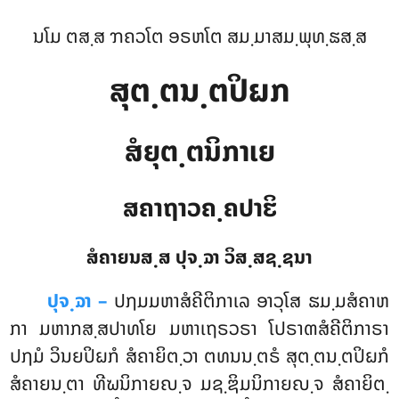
ນໂມ ຕສ຺ສ ຠຄວໂຕ ອຣຫໂຕ ສມ຺ມາສມ຺ພຸທ຺ຘສ຺ສ
ສຸຕ຺ຕນ຺ຕປິຏກ
ສໍຍຸຕ຺ຕນິກາເຍ
ສຄາຖາວຄ຺ຄປາຬິ
ສໍຄາຍນສ຺ສ ປຸຈ຺ຉາ ວິສ຺ສຊ຺ຊນາ
ປຸຈ຺ຉາ –
ປຐມມຫາສໍຄີຕິກາເລ
ອາວຸໂສ ຘມ຺ມສໍຄາຫ
ກາ ມຫາກສ຺ສປາທໂຍ ມຫາເຖຣວຣາ ໂປຣາຓສໍຄີຕິກາຣາ
ປຐມໍ ວິນຍປິຏກໍ ສໍຄາຍິຕ຺ວາ ຕທນນ຺ຕຣໍ ສຸຕ຺ຕນ຺ຕປິຏກໍ
ສໍຄາຍນ຺ຕາ ທີຆນິກາຍຎ຺ຈ ມຊ຺ຌິມນິກາຍຎ຺ຈ ສໍຄາຍິຕ຺