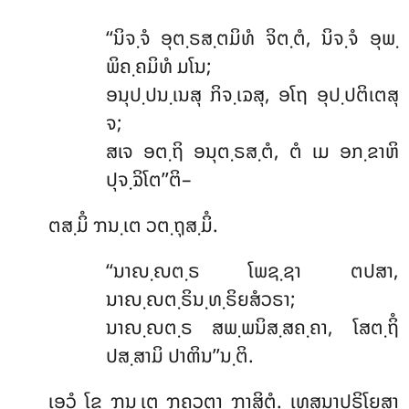
‘‘ນິຈ຺ຈໍ ອຸຕ຺ຣສ຺ຕມິທໍ ຈິຕ຺ຕໍ, ນິຈ຺ຈໍ ອຸພ຺
ພິຄ຺ຄມິທໍ ມໂນ;
ອນຸປ຺ປນ຺ເນສຸ ກິຈ຺ເຉສຸ, ອໂຖ ອຸປ຺ປຕິເຕສຸ
ຈ;
ສເຈ ອຕ຺ຖິ ອນຸຕ຺ຣສ຺ຕໍ, ຕໍ ເມ ອກ຺ຂາຫິ
ປຸຈ຺ຉິໂຕ’’ຕິ–
ຕສ຺ມິໍ ຠນ຺ເຕ ວຕ຺ຖຸສ຺ມິໍ.
‘‘ນາຎ຺ຎຕ຺ຣ ໂພຊ຺ຊາ ຕປສາ,
ນາຎ຺ຎຕ຺ຣິນ຺ທ຺ຣິຍສໍວຣາ;
ນາຎ຺ຎຕ຺ຣ ສພ຺ພນິສ຺ສຄ຺ຄາ, ໂສຕ຺ຖິໍ
ປສ຺ສາມິ ປາຓິນ’’ນ຺ຕິ.
ເອວໍ ໂຂ ຠນ຺ເຕ ຠຄວຕາ ຠາສິຕໍ. ເທສນາປຣິໂຍສາ