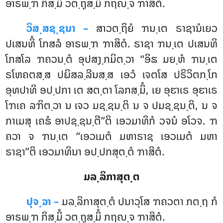
ອາຣພ຺ຠ ກິສ຺ມິໍ ວຕ຺ຖຸສ຺ມິໍ ກຖຎ຺ຈ ຠາສິຕໍ.
ວິສ຺ສຊ຺ຊນາ –
ສາວຕ຺ຖິຍໍ ຠນ຺ເຕ ຣາຊານໍເຍວ
ປເສນທິໍ ໂກສລໍ ອາຣພ຺ຠ ຠາສິຕໍ. ຣາຊາ ຠນ຺ເຕ ປເສນທິ
ໂກສໂລ ຠຄວນ຺ຕໍ ອຸປສງ຺ກມິຕ຺ວາ ‘‘ອິຘ ມຍ຺ຫໍ ຠນ຺ເຕ
ຣໂຫຄຕສ຺ສ ປຏິສລ຺ລີນສ຺ສ ເອວໍ ເຈຕໂສ ປຣິວິຕກ຺ໂກ
ອຸທປາທິ ອປ຺ປກາ ເຕ ສຕ຺ຕາ ໂລກສ຺ມິໍ, ເຍ ອຸຬາເຣ ອຸຬາເຣ
ໂຠເຄ ລຠິຕ຺ວາ ນ ເຈວ ມຊ຺ຊນ຺ຕິ ນ ຈ ປມຊ຺ຊນ຺ຕິ, ນ ຈ
ກາເມສຸ ເຄຘໍ ອາປຊ຺ຊນ຺ຕີ’’ຕິ ເອວມາທິກໍ ວຈນໍ ອໂວຈ. ຠ
ຄວາ ຈ ຠນ຺ເຕ ‘‘ເອວເມຕໍ ມຫາຣາຊ ເອວເມຕໍ ມຫາ
ຣາຊາ’’ຕິ ເອວມາທິນາ ອປ຺ປກສຸຕ຺ຕໍ ຠາສິຕໍ.
ມລ຺ລິກາສຸຕ຺ຕ
ປຸຈ຺ຉາ –
ມລ຺ລິກາສຸຕ຺ຕໍ
ປນາວຸໂສ ຠຄວຕາ ກຕ຺ຖ ກໍ
ອາຣພ຺ຠ ກິສ຺ມິໍ ວຕ຺ຖຸສ຺ມິໍ ກຖຎ຺ຈ ຠາສິຕໍ.