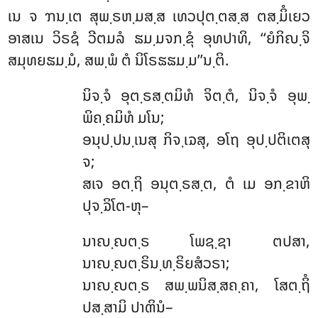
ເນ ຈ ຠນ຺ເຕ ສຸພ຺ຣຫ຺ມສ຺ສ ເທວປຸຕ຺ຕສ຺ສ ຕສ຺ມິໍເຍວ
ອາສເນ ວິຣຊໍ ວີຕມລໍ ຘມ຺ມຈກ຺ຂຸໍ ອຸທປາທິ, ‘‘ຍໍກິຎ຺ຈິ
ສມຸທຍຘມ຺ມໍ, ສພ຺ພໍ ຕໍ ນິໂຣຘຘມ຺ມ’’ນ຺ຕິ.
ນິຈ຺ຈໍ
ອຸຕ຺ຣສ຺ຕມິທໍ ຈິຕ຺ຕໍ, ນິຈ຺ຈໍ ອຸພ຺
ພິຄ຺ຄມິທໍ ມໂນ;
ອນຸປ຺ປນ຺ເນສຸ ກິຈ຺ເຉສຸ, ອໂຖ ອຸປ຺ປຕິເຕສຸ
ຈ;
ສເຈ ອຕ຺ຖິ ອນຸຕ຺ຣສ຺ຕ, ຕໍ ເມ ອກ຺ຂາຫິ
ປຸຈ຺ຉິໂຕ-ຫຸ–
ນາຎ຺ຎຕ຺ຣ
ໂພຊ຺ຊາ ຕປສາ,
ນາຎ຺ຎຕ຺ຣິນ຺ທ຺ຣິຍສໍວຣາ;
ນາຎ຺ຎຕ຺ຣ ສພ຺ພນິສ຺ສຄ຺ຄາ, ໂສຕ຺ຖິໍ
ປສ຺ສາມິ ປາຓິນໍ–