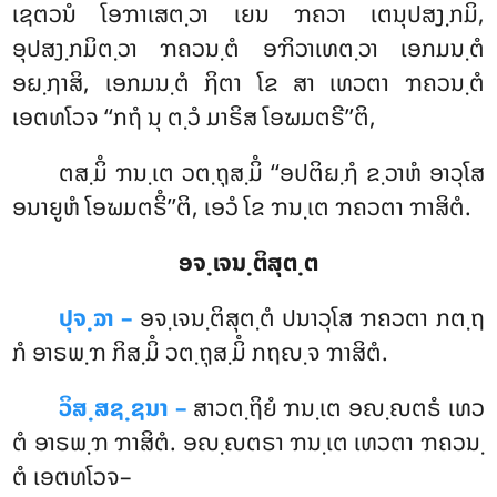
ເຊຕວນໍ ໂອຠາເສຕ຺ວາ ເຍນ ຠຄວາ ເຕນຸປສງ຺ກມິ,
ອຸປສງ຺ກມິຕ຺ວາ ຠຄວນ຺ຕໍ ອຠິວາເທຕ຺ວາ ເອກມນ຺ຕໍ
ອຏ຺ຐາສິ, ເອກມນ຺ຕໍ ຐິຕາ ໂຂ ສາ ເທວຕາ ຠຄວນ຺ຕໍ
ເອຕທໂວຈ ‘‘ກຖໍ ນຸ ຕ຺ວໍ ມາຣິສ ໂອຆມຕຣີ’’ຕິ,
ຕສ຺ມິໍ
ຠນ຺ເຕ ວຕ຺ຖຸສ຺ມິໍ ‘‘ອປຕິຏ຺ຐໍ ຂ຺ວາຫໍ ອາວຸໂສ
ອນາຍູຫໍ ໂອຆມຕຣິໍ’’ຕິ, ເອວໍ ໂຂ ຠນ຺ເຕ ຠຄວຕາ ຠາສິຕໍ.
ອຈ຺ເຈນ຺ຕິສຸຕ຺ຕ
ປຸຈ຺ຉາ –
ອຈ຺ເຈນ຺ຕິສຸຕ຺ຕໍ
ປນາວຸໂສ ຠຄວຕາ ກຕ຺ຖ
ກໍ ອາຣພ຺ຠ ກິສ຺ມິໍ ວຕ຺ຖຸສ຺ມິໍ ກຖຎ຺ຈ ຠາສິຕໍ.
ວິສ຺ສຊ຺ຊນາ –
ສາວຕ຺ຖິຍໍ ຠນ຺ເຕ ອຎ຺ຎຕຣໍ ເທວ
ຕໍ ອາຣພ຺ຠ ຠາສິຕໍ. ອຎ຺ຎຕຣາ ຠນ຺ເຕ ເທວຕາ ຠຄວນ຺
ຕໍ ເອຕທໂວຈ–