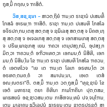
ຖຸສ຺ມິໍ ກຖຎ຺ຈ ຠາສິຕໍ.
ວິສ຺ສຊ຺ຊນາ –
ສາວຕ຺ຖິຍໍ ຠນ຺ເຕ ຣາຊານໍ ປເສນທິໍ
ໂກສລໍ ອາຣພ຺ຠ ຠາສິຕໍ. ຣາຊາ ຠນ຺ເຕ ປເສນທິ ໂກສໂລ
ອຈິຣປກ຺ກນ຺ເຕສຸ ສຕ຺ຕສຸ ຈ ຊຏິເລສຸ ສຕ຺ຕສຸ ຈ ນິຄຓ຺ເຐ
ສຸ ສຕ຺ຕສຸ ຈ ອເຈລເກສຸ ສຕ຺ຕສຸ ຈ ເອກສາຏເກສຸ ສຕ຺ຕສຸ
ຈ ປຣິພ຺ພາຊເກສຸ ເຍນ ຠຄວາ ເຕນຸປສງ຺ກມິ, ອຸປສງ຺ກ
ມິຕ຺ວາ ຠຄວນ຺ຕໍ ອຠິວາເທຕ຺ວາ ເອກມນ຺ຕໍ ນິສີທິ, ເອກ
ມນ຺ຕໍ ນິສິນ຺ໂນ ໂຂ ຠນ຺ເຕ ຣາຊາ ປເສນທິ ໂກສໂລ ຠຄວນ຺
ຕໍ ເອຕທໂວຈ ‘‘ເຍ ເຕ ຠນ຺ເຕ ໂລເກ ອຣຫນ຺ໂຕ ວາ
ອຣຫຕ຺ຕມຄ຺ຄໍ ວາ ສມາປນ຺ນາ, ເອເຕ ເຕສໍ
ອຎ຺ຎຕຣາ’’ຕິ. ຕສ຺ມິໍ ຠນ຺ເຕ ວຕ຺ຖຸສ຺ມິໍ ‘‘ທຸຊ຺ຊານໍ ໂຂ
ເອຕໍ ມຫາຣາຊ ຕຍາ ຄິຫິນາ ກາມໂຠຄິນາ ປຸຕ຺ຕສມ຺
ພາຘສຍນໍ ອຊ຺ຌາວສນ຺ເຕນ ກາສິຓຈນ຺ທນໍ ປຈ຺ຈນຸໂຠນ຺
ເຕນ ມາລາຄນ຺ຘວິເລປນໍ ຘາຣຍນ຺ເຕນ ຊາຕຣູປຣຊຕໍ ສາ