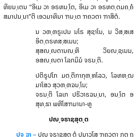
ທິຍນ຺ເຕນ ‘‘ອິເມ ວາ ອຣຫນ຺ໂຕ, ອິເມ ວາ ອຣຫຕ຺ຕມຄ຺ຄໍ
ສມາປນ຺ນາ’’ຕິ ເອວມາທິນາ ຠນ຺ເຕ ຠຄວຕາ ຠາສິຕໍ.
ນ
ວຓ຺ຓຣູເປນ ນໂຣ ສຸຊາໂນ, ນ ວິສ຺ສເສ
ອິຕ຺ຕຣທສ຺ສເນນ;
ສຸສຎ຺ຎຕານຎ຺ຫິ ວິຍຎ຺ຊເນນ,
ອສຎ຺ຎຕາ ໂລກມິມໍ ຈຣນ຺ຕິ.
ປຕິຣູປໂກ ມຕ຺ຕິກາກຸຓ຺ຑໂລວ, ໂລຫຑ຺ຒ
ມາໂສວ ສຸວຓ຺ຓຉນ຺ໂນ;
ຈຣນ຺ຕິ ໂລເກ ປຣິວາຣຉນ຺ນາ, ອນ຺ໂຕ ອ
ສຸທ຺ຘາ ພຫິໂສຠມານາ-ຫູ
ປຎ຺ຈຣາຊສຸຕ຺ຕ
ປຸຈ຺ຉາ –
ປຎ຺ຈຣາຊສຸຕ຺ຕໍ
ປນາວຸໂສ ຠຄວຕາ ກຕ຺ຖ