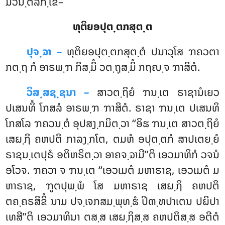
ມິວນ຺ຕລິກ຺ເຂ–
ທຸຕິຍອປຸຕ຺ຕກສຸຕ຺ຕ
ປຸຈ຺ຉາ –
ທຸຕິຍອປຸຕ຺ຕກສຸຕ຺ຕໍ
ປນາວຸໂສ ຠຄວຕາ
ກຕ຺ຖ ກໍ ອາຣພ຺ຠ ກິສ຺ມິໍ ວຕ຺ຖຸສ຺ມິໍ ກຖຎ຺ຈ ຠາສິຕໍ.
ວິສ຺ສຊ຺ຊນາ –
ສາວຕ຺ຖິຍໍ ຠນ຺ເຕ ຣາຊານໍເຍວ
ປເສນທິໍ ໂກສລໍ ອາຣພ຺ຠ ຠາສິຕໍ. ຣາຊາ ຠນ຺ເຕ ປເສນທິ
ໂກສໂລ ຠຄວນ຺ຕໍ ອຸປສງ຺ກມິຕ຺ວາ ‘‘ອິຘ ຠນ຺ເຕ ສາວຕ຺ຖິຍໍ
ເສຏ຺ຐິ ຄຫປຕິ ກາລງ຺ກໂຕ, ຕມຫໍ ອປຸຕ຺ຕກໍ ສາປເຕຍ຺ຍໍ
ຣາຊນ຺ເຕປຸຣໍ ອຕິຫຣິຕ຺ວາ ອາຄຈ຺ຉາມີ’’ຕິ ເອວມາທິກໍ ວຈນໍ
ອໂວຈ. ຠຄວາ ຈ ຠນ຺ເຕ ‘‘ເອວເມຕໍ ມຫາຣາຊ, ເອວເມຕໍ ມ
ຫາຣາຊ, ຠູຕປຸພ຺ພໍ ໂສ ມຫາຣາຊ ເສຏ຺ຐິ ຄຫປຕິ
ຕຄ຺ຄຣສິຂິໍ ນາມ ປຈ຺ເຈກສມ຺ພຸທ຺ຘໍ ປິຓ຺ຑປາເຕນ ປຏິປາ
ເທສີ’’ຕິ ເອວມາທິນາ ຕສ຺ສ ເສຏ຺ຐິສ຺ສ ຄຫປຕິສ຺ສ ອຕີຕໍ