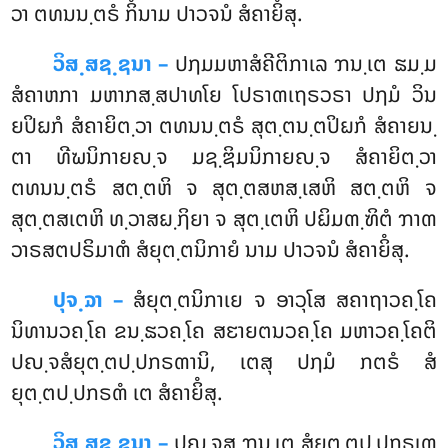
ວາ ຕທນນ຺ຕຣໍ ກິໍນາມ ປາວຈນໍ ສໍຄາຍິໍສຸ.
ວິສ຺ສຊ຺ຊນາ –
ປຐມມຫາສໍຄີຕິກາເລ ຠນ຺ເຕ ຘມ຺ມ
ສໍຄາຫກາ ມຫາກສ຺ສປາທໂຍ ໂປຣາຓເຖຣວຣາ ປຐມໍ ວິນ
ຍປິຏກໍ ສໍຄາຍິຕ຺ວາ ຕທນນ຺ຕຣໍ ສຸຕ຺ຕນ຺ຕປິຏກໍ ສໍຄາຍນ຺
ຕາ ທີຆນິກາຍຎ຺ຈ ມຊ຺ຌິມນິກາຍຎ຺ຈ ສໍຄາຍິຕ຺ວາ
ຕທນນ຺ຕຣໍ ສຕ຺ຕຫິ ຈ ສຸຕ຺ຕສຫສ຺ເສຫິ ສຕ຺ຕຫິ ຈ
ສຸຕ຺ຕສເຕຫິ ທ຺ວາສຏ຺ຐິຍາ ຈ ສຸຕ຺ເຕຫິ ປຏິມຓ຺ຑິຕໍ ຠາຓ
ວາຣສຕປຣິມາຓໍ ສໍຍຸຕ຺ຕນິກາຍໍ ນາມ ປາວຈນໍ ສໍຄາຍິໍສຸ.
ປຸຈ຺ຉາ –
ສໍຍຸຕ຺ຕນິກາເຍ
ຈ ອາວຸໂສ ສຄາຖາວຄ຺ໂຄ
ນິທານວຄ຺ໂຄ ຂນ຺ຘວຄ຺ໂຄ ສຬາຍຕນວຄ຺ໂຄ ມຫາວຄ຺ໂຄຕິ
ປຎ຺ຈສໍຍຸຕ຺ຕປ຺ປກຣຓານິ, ເຕສຸ ປຐມໍ ກຕຣໍ ສໍ
ຍຸຕ຺ຕປ຺ປກຣຓໍ ເຕ ສໍຄາຍິໍສຸ.
ວິສ຺ສຊ຺ຊນາ –
ປຎ຺ຈສຸ ຠນ຺ເຕ ສໍຍຸຕ຺ຕປ຺ປກຣເຓ