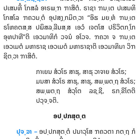
ປເສນທິໍ ໂກສລໍ ອາຣພ຺ຠ ຠາສິຕໍ. ຣາຊາ ຠນ຺ເຕ ປເສນທິ
ໂກສໂລ ຠຄວນ຺ຕໍ ອຸປສງ຺ກມິຕ຺ວາ ‘‘ອິຘ ມຍ຺ຫໍ ຠນ຺ເຕ
ຣໂຫຄຕສ຺ສ ປຏິສລ຺ລີນສ຺ສ
ເອວໍ ເຈຕໂສ ປຣິວິຕກ຺ໂກ
ອຸທປາທີ’’ຕິ ເອວມາທິກໍ ວຈນໍ ອໂວຈ. ຠຄວາ ຈ ຠນ຺ເຕ
ເອວເມຕໍ ມຫາຣາຊ ເອວເມຕໍ ມຫາຣາຊາຕິ ເອວມາທິນາ ວິຠ
ຊິຕ຺ວາ ຠາສິຕໍ.
ກາເຍນ
ສໍວໂຣ ສາຘຸ, ສາຘຸ ວາຈາຍ ສໍວໂຣ;
ມນສາ ສໍວໂຣ ສາຘຸ, ສາຘຸ, ສພ຺ພຕ຺ຖ ສໍວໂຣ;
ສພ຺ພຕ຺ຖ ສໍວຸໂຕ ລຊ຺ຊີ, ຣກ຺ຂິໂຕຕິ
ປວຸຈ຺ຈຕິ.
ອປ຺ປກສຸຕ຺ຕ
ປຸຈ຺ຉາ –
ອປ຺ປກສຸຕ຺ຕໍ ປນາວຸໂສ ຠຄວຕາ ກຕ຺ຖ ກໍ