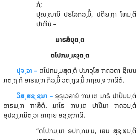
ກໍ;
ປຸຎ຺ຎານິ ປຣໂລກສ຺ມິໍ, ປຕິຏ຺ຐາ ໂຫນ຺ຕິ
ປາຓິນໍ –
ມາຣສໍຍຸຕ຺ຕ
ຕໂປກມ຺ມສຸຕ຺ຕ
ປຸຈ຺ຉາ –
ຕໂປກມ຺ມສຸຕ຺ຕໍ
ປນາວຸໂສ ຠຄວຕາ ຊິເນນ
ກຕ຺ຖ ກໍ ອາຣພ຺ຠ ກິສ຺ມິໍ ວຕ຺ຖຸສ຺ມິໍ ກຖຎ຺ຈ ຠາສິຕໍ.
ວິສ຺ສຊ຺ຊນາ –
ອຸຣຸເວລາຍໍ ຠນ຺ເຕ ມາຣໍ ປາປິມນ຺ຕໍ
ອາຣພ຺ຠ ຠາສິຕໍ. ມາໂຣ ຠນ຺ເຕ ປາປິມາ ຠຄວນ຺ຕໍ
ອຸປສງ຺ກມິຕ຺ວາ ຄາຖາຍ ອຊ຺ຌຠາສິ.
‘‘ຕໂປກມ຺ມາ ອປກ຺ກມ຺ມ, ເຍນ ສຸຊ຺ຌນ຺ຕິ