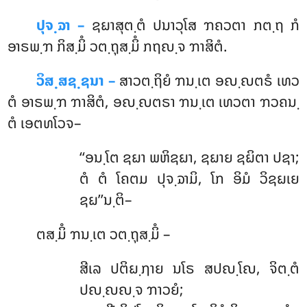
ປຸຈ຺ຉາ –
ຊຏາສຸຕ຺ຕໍ ປນາວຸໂສ ຠຄວຕາ ກຕ຺ຖ ກໍ
ອາຣພ຺ຠ ກິສ຺ມິໍ ວຕ຺ຖຸສ຺ມິໍ ກຖຎ຺ຈ ຠາສິຕໍ.
ວິສ຺ສຊ຺ຊນາ –
ສາວຕ຺ຖິຍໍ ຠນ຺ເຕ ອຎ຺ຎຕຣໍ ເທວ
ຕໍ ອາຣພ຺ຠ ຠາສິຕໍ, ອຎ຺ຎຕຣາ ຠນ຺ເຕ ເທວຕາ ຠວຄນ຺
ຕໍ ເອຕທໂວຈ–
‘‘ອນ຺ໂຕ ຊຏາ ພຫິຊຏາ, ຊຏາຍ ຊຏິຕາ ປຊາ;
ຕໍ ຕໍ ໂຄຕມ ປຸຈ຺ຉາມິ, ໂກ ອິມໍ ວິຊຏເຍ
ຊຏ’’ນ຺ຕິ–
ຕສ຺ມິໍ ຠນ຺ເຕ ວຕ຺ຖຸສ຺ມິໍ –
ສີເລ ປຕິຏ຺ຐາຍ ນໂຣ ສປຎ຺ໂຎ, ຈິຕ຺ຕໍ
ປຎ຺ຎຎ຺ຈ ຠາວຍໍ;