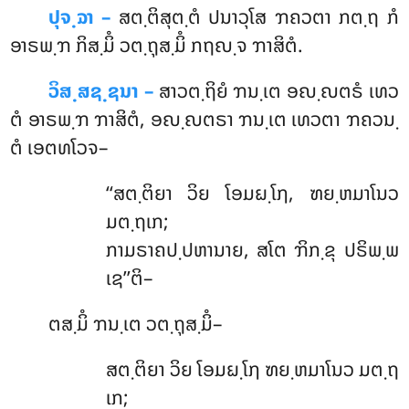
ປຸຈ຺ຉາ –
ສຕ຺ຕິສຸຕ຺ຕໍ
ປນາວຸໂສ ຠຄວຕາ ກຕ຺ຖ ກໍ
ອາຣພ຺ຠ ກິສ຺ມິໍ ວຕ຺ຖຸສ຺ມິໍ ກຖຎ຺ຈ ຠາສິຕໍ.
ວິສ຺ສຊ຺ຊນາ –
ສາວຕ຺ຖິຍໍ ຠນ຺ເຕ ອຎ຺ຎຕຣໍ ເທວ
ຕໍ ອາຣພ຺ຠ ຠາສິຕໍ, ອຎ຺ຎຕຣາ ຠນ຺ເຕ ເທວຕາ ຠຄວນ຺
ຕໍ ເອຕທໂວຈ–
‘‘ສຕ຺ຕິຍາ ວິຍ ໂອມຏ຺ໂຐ, ຑຍ຺ຫມາໂນວ
ມຕ຺ຖເກ;
ກາມຣາຄປ຺ປຫານາຍ, ສໂຕ ຠິກ຺ຂຸ ປຣິພ຺ພ
ເຊ’’ຕິ–
ຕສ຺ມິໍ ຠນ຺ເຕ ວຕ຺ຖຸສ຺ມິໍ–
ສຕ຺ຕິຍາ
ວິຍ ໂອມຏ຺ໂຐ ຑຍ຺ຫມາໂນວ ມຕ຺ຖ
ເກ;