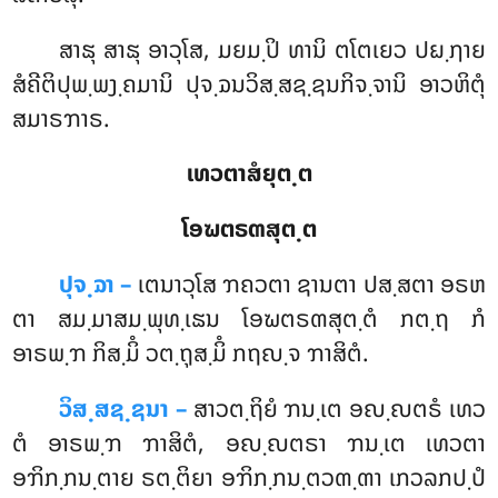
ສາຘຸ
ສາຘຸ ອາວຸໂສ, ມຍມ຺ປິ ທານິ ຕໂຕເຍວ ປຏ຺ຐາຍ
ສໍຄີຕິປຸພ຺ພງ຺ຄມານິ ປຸຈ຺ຉນວິສ຺ສຊ຺ຊນກິຈ຺ຈານິ ອາວຫິຕຸໍ
ສມາຣຠາຣ.
ເທວຕາສໍຍຸຕ຺ຕ
ໂອຆຕຣຓສຸຕ຺ຕ
ປຸຈ຺ຉາ –
ເຕນາວຸໂສ ຠຄວຕາ ຊານຕາ ປສ຺ສຕາ ອຣຫ
ຕາ ສມ຺ມາສມ຺ພຸທ຺ເຘນ ໂອຆຕຣຓສຸຕ຺ຕໍ ກຕ຺ຖ ກໍ
ອາຣພ຺ຠ ກິສ຺ມິໍ ວຕ຺ຖຸສ຺ມິໍ ກຖຎ຺ຈ ຠາສິຕໍ.
ວິສ຺ສຊ຺ຊນາ –
ສາວຕ຺ຖິຍໍ ຠນ຺ເຕ ອຎ຺ຎຕຣໍ ເທວ
ຕໍ ອາຣພ຺ຠ ຠາສິຕໍ, ອຎ຺ຎຕຣາ ຠນ຺ເຕ ເທວຕາ
ອຠິກ຺ກນ຺ຕາຍ ຣຕ຺ຕິຍາ ອຠິກ຺ກນ຺ຕວຓ຺ຓາ ເກວລກປ຺ປໍ