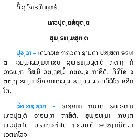
ກິໍ ສຸ ໂຈເຣຫິ ທູຫຣໍ.
ເທວປຸຕ຺ຕສໍຍຸຕ຺ຕ
ສຸພ຺ຣຫ຺ມສຸຕ຺ຕ
ປຸຈ຺ຉາ –
ເຕນາວຸໂສ ຠຄວຕາ ຊານຕາ ປສ຺ສຕາ ອຣຫ
ຕາ ສມ຺ມາສມ຺ພຸທ຺ເຘນ ສຸພ຺ຣຫ຺ມສຸຕ຺ຕໍ ກຕ຺ຖ ກໍ
ອາຣພ຺ຠ ກິສ຺ມິໍ ວຕ຺ຖຸສ຺ມິໍ ກຕຎ຺ຈ ຠາສິຕໍ. ກີທິໂສ ຈ
ຕຕ຺ຖ ຘມ຺ມປຏິຄ຺ຄາຫກສ຺ສ ຘມ຺ມສ຺ສວນານິສໍໂສ ອຘິຄ
ໂຕ.
ວິສ຺ສຊ຺ຊນາ –
ຣາຊຄເຫ
ຠນ຺ເຕ ສຸພ຺ຣຫ຺ມ
ເທວປຸຕ຺ຕໍ ອາຣພ຺ຠ ຠາສິຕໍ. ສຸພ຺ຣຫ຺ມາ ຠນ຺ເຕ
ເທວປຸຕ຺ໂຕ ມຣຓຠຍຠີໂຕ ຠຄວນ຺ຕໍ ອຸປສງ຺ກມິຕ຺ວາ
ເອຕທໂວຈ–