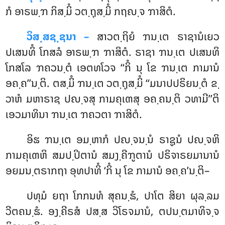
ກໍ ອາຣພ຺ຠ ກິສ຺ມິໍ ວຕ຺ຖຸສ຺ມິໍ ກຖຎ຺ຈ ຠາສິຕໍ.
ວິສ຺ສຊ຺ຊນາ –
ສາວຕ຺ຖິຍໍ ຠນ຺ເຕ ຣາຊານໍເຍວ
ປເສນທິໍ ໂກສລໍ ອາຣພ຺ຠ ຠາສິຕໍ. ຣາຊາ ຠນ຺ເຕ ປເສນທິ
ໂກສໂລ ຠຄວນ຺ຕໍ ເອຕທໂວຈ ‘‘ກິໍ ນຸ ໂຂ ຠນ຺ເຕ ກາມານໍ
ອຄ຺ຄ’’ນ຺ຕິ. ຕສ຺ມິໍ ຠນ຺ເຕ ວຕ຺ຖຸສ຺ມິໍ ‘‘ມນາປປຣິຍນ຺ຕໍ ຂ຺
ວາຫໍ ມຫາຣາຊ ປຎ຺ຈສຸ ກາມຄຸເຓສຸ ອຄ຺ຄນ຺ຕິ ວທາມີ’’ຕິ
ເອວມາທິນາ ຠນ຺ເຕ ຠຄວຕາ ຠາສິຕໍ.
ອິຘ
ຠນ຺ເຕ ອມ຺ຫາກໍ ປຎ຺ຈນ຺ນໍ ຣາຊູນໍ ປຎ຺ຈຫິ
ກາມຄຸເຓຫິ ສມປ຺ປິຕານໍ ສມງ຺ຄີຠູຕານໍ ປຣິຈາຣຍມານານໍ
ອຍມນ຺ຕຣາກຖາ ອຸທປາທິໍ ‘ກິໍ ນຸ ໂຂ ກາມານໍ ອຄ຺ຄ’ນ຺ຕິ–
ປທຸມໍ
ຍຖາ ໂກກນທໍ ສຸຄນ຺ຘໍ, ປາໂຕ ສິຍາ ຜຸລ຺ລມ
ວີຕຄນ຺ຘໍ. ອງ຺ຄີຣສໍ ປສ຺ສ ວິໂຣຈມານໍ, ຕປນ຺ຕມາທິຈ຺ຈ