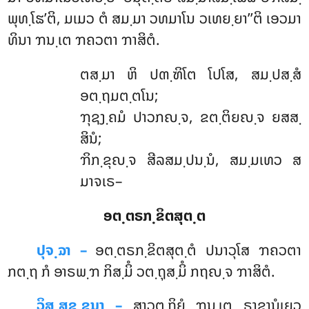
ພຸທ຺ໂຘ’ຕິ
, ມເມວ ຕໍ ສມ຺ມາ ວທມາໂນ ວເທຍ຺ຍາ’’ຕິ ເອວມາ
ທິນາ ຠນ຺ເຕ ຠຄວຕາ ຠາສິຕໍ.
ຕສ຺ມາ
ຫິ ປຓ຺ຑິໂຕ ໂປໂສ, ສມ຺ປສ຺ສໍ
ອຕ຺ຖມຕ຺ຕໂນ;
ຠຸຊງ຺ຄມໍ ປາວກຎ຺ຈ, ຂຕ຺ຕິຍຎ຺ຈ ຍສສ຺
ສິນໍ;
ຠິກ຺ຂຸຎ຺ຈ ສີລສມ຺ປນ຺ນໍ, ສມ຺ມເທວ ສ
ມາຈເຣ–
ອຕ຺ຕຣກ຺ຂິຕສຸຕ຺ຕ
ປຸຈ຺ຉາ –
ອຕ຺ຕຣກ຺ຂິຕສຸຕ຺ຕໍ ປນາວຸໂສ ຠຄວຕາ
ກຕ຺ຖ ກໍ ອາຣພ຺ຠ ກິສ຺ມິໍ ວຕ຺ຖຸສ຺ມິໍ ກຖຎ຺ຈ ຠາສິຕໍ.
ວິສ຺ສຊ຺ຊນາ –
ສາວຕ຺ຖິຍໍ ຠນ຺ເຕ ຣາຊານໍເຍວ