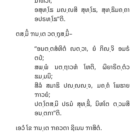
ມາຓວາ;
ອສຸທ຺ໂຘ ມຎ຺ຎສິ ສຸທ຺ໂຘ, ສຸທ຺ຘິມຄ຺ຄາ
ອປຣທ຺ໂຘ’’ຕິ.
ຕສ຺ມິໍ ຠນ຺ເຕ ວຕ຺ຖຸສ຺ມິໍ–
‘‘ອນຕ຺ຕສໍຫິຕໍ ຎຕ຺ວາ, ຍໍ ກິຎ຺ຈິ ອມຣໍ
ຕປໍ;
ສພ຺ພໍ ນຕ຺ຖາວຫໍ ໂຫຕິ, ຜິຍາຣິຕ຺ຕໍວ
ຘມ຺ມນິ;
ສີລໍ ສມາຘິ ປຎ຺ຎຎ຺ຈ, ມຄ຺ຄໍ ໂພຘາຍ
ຠາວຍໍ;
ປຕ຺ໂຕສ຺ມິ ປຣມໍ ສຸທ຺ຘິໍ, ນິຫໂຕ ຕ຺ວມສິ
ອນ຺ຕກາ’’ຕິ.
ເອວໍ ໂຂ ຠນ຺ເຕ ຠຄວຕາ ຊິເນນ ຠາສິຕໍ.