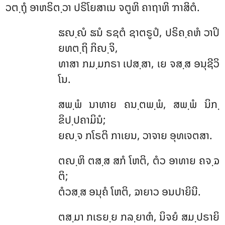
ວຕ຺ຖຸໍ ອາຫຣິຕ຺ວາ ປຣິໂຍສາເນ ຈຕູຫິ ຄາຖາຫິ ຠາສິຕໍ.
ຘຎ຺ຎໍ
ຘນໍ ຣຊຕໍ ຊາຕຣູປໍ, ປຣິຄ຺ຄຫໍ ວາປິ
ຍທຕ຺ຖິ ກິຎ຺ຈິ,
ທາສາ ກມ຺ມກຣາ ເປສ຺ສາ, ເຍ ຈສ຺ສ ອນຸຊີວິ
ໂນ.
ສພ຺ພໍ ນາທາຍ ຄນ຺ຕພ຺ພໍ, ສພ຺ພໍ ນິກ຺
ຂິປ຺ປຄາມິນໍ;
ຍຎ຺ຈ ກໂຣຕິ ກາເຍນ, ວາຈາຍ ອຸທເຈຕສາ.
ຕຎ຺ຫິ ຕສ຺ສ ສກໍ ໂຫຕິ, ຕໍວ ອາທາຍ ຄຈ຺ຉ
ຕິ;
ຕໍວສ຺ສ ອນຸຄໍ ໂຫຕິ, ຉາຍາວ ອນປາຍິນີ.
ຕສ຺ມາ ກເຣຍ຺ຍ ກລ຺ຍາຓໍ, ນິຈຍໍ ສມ຺ປຣາຍິ