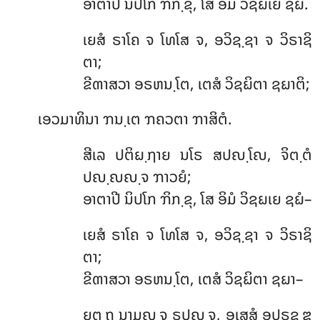
ອາຕາປີ ນິປໂກ ຠິກ຺ຂຸ, ໂສ ອິມໍ ວິຊຏເຍ ຊຏໍ.
ເຍສໍ
ຣາໂຄ ຈ ໂທໂສ ຈ, ອວິຊ຺ຊາ ຈ ວິຣາຊິ
ຕາ;
ຂີຓາສວາ ອຣຫນ຺ໂຕ, ເຕສໍ ວິຊຏິຕາ ຊຏາຕິ;
ເອວມາທິນາ ຠນ຺ເຕ ຠຄວຕາ ຠາສິຕໍ.
ສີເລ
ປຕິຏ຺ຐາຍ ນໂຣ ສປຎ຺ໂຎ, ຈິຕ຺ຕໍ
ປຎ຺ຎຎ຺ຈ ຠາວຍໍ;
ອາຕາປີ ນິປໂກ ຠິກ຺ຂຸ, ໂສ ອິມໍ ວິຊຏເຍ ຊຏໍ–
ເຍສໍ ຣາໂຄ ຈ ໂທໂສ ຈ, ອວິຊ຺ຊາ ຈ ວິຣາຊິ
ຕາ;
ຂີຓາສວາ ອຣຫນ຺ໂຕ, ເຕສໍ ວິຊຏິຕາ ຊຏາ–
ຍຕ຺ຖ
ນາມຎ຺ຈ ຣູປຎ຺ຈ, ອເສສໍ ອຸປຣຸຊ຺ຌ