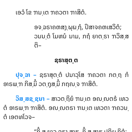
ເອວໍ ໂຂ ຠນ຺ເຕ ຠຄວຕາ ຠາສິຕໍ.
ອຈ຺ຉຣາຄຓສງ຺ຆຸຏ຺ຐໍ
, ປິສາຈຄຓເສວິຕໍ;
ວນນ຺ຕໍ ໂມຫນໍ ນາມ, ກຖໍ ຍາຕ຺ຣາ ຠວິສ຺ສ
ຕິ–
ຊຣາສຸຕ຺ຕ
ປຸຈ຺ຉາ –
ຊຣາສຸຕ຺ຕໍ
ປນາວຸໂສ ຠຄວຕາ ກຕ຺ຖ ກໍ
ອາຣພ຺ຠ ກິສ຺ມິໍ ວຕ຺ຖຸສ຺ມິໍ ກຖຎ຺ຈ ຠາສິຕໍ.
ວິສ຺ສຊ຺ຊນາ –
ສາວຕ຺ຖິຍໍ ຠນ຺ເຕ ອຎ຺ຎຕຣໍ ເທວ
ຕໍ ອາຣພ຺ຠ ຠາສິຕໍ. ອຎ຺ຎຕຣາ ຠນ຺ເຕ ເທວຕາ ຠຄວນ຺
ຕໍ ເອຕທໂວຈ–
‘‘ກິໍ ສຸ ຍາວ ຊຣາ ສາຘຸ, ກິໍ ສຸ ສາຘຸ ປຕິຏ຺ຐິຕໍ;