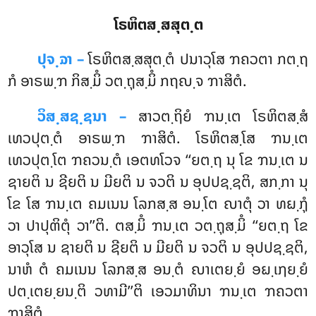
ໂຣຫິຕສ຺ສສຸຕ຺ຕ
ປຸຈ຺ຉາ –
ໂຣຫິຕສ຺ສສຸຕ຺ຕໍ
ປນາວຸໂສ ຠຄວຕາ ກຕ຺ຖ
ກໍ ອາຣພ຺ຠ ກິສ຺ມິໍ ວຕ຺ຖຸສ຺ມິໍ ກຖຎ຺ຈ ຠາສິຕໍ.
ວິສ຺ສຊ຺ຊນາ –
ສາວຕ຺ຖິຍໍ ຠນ຺ເຕ ໂຣຫິຕສ຺ສໍ
ເທວປຸຕ຺ຕໍ ອາຣພ຺ຠ ຠາສິຕໍ. ໂຣຫິຕສ຺ໂສ ຠນ຺ເຕ
ເທວປຸຕ຺ໂຕ ຠຄວນ຺ຕໍ ເອຕທໂວຈ ‘‘ຍຕ຺ຖ ນຸ ໂຂ ຠນ຺ເຕ ນ
ຊາຍຕິ ນ ຊີຍຕິ ນ ມີຍຕິ ນ ຈວຕິ ນ ອຸປປຊ຺ຊຕິ, ສກ຺ກາ ນຸ
ໂຂ ໂສ ຠນ຺ເຕ ຄມເນນ ໂລກສ຺ສ ອນ຺ໂຕ ຎາຕຸໍ ວາ ທຏ຺ຐຸໍ
ວາ ປາປຸຓິຕຸໍ ວາ’’ຕິ. ຕສ຺ມິໍ ຠນ຺ເຕ ວຕ຺ຖຸສ຺ມິໍ ‘‘ຍຕ຺ຖ ໂຂ
ອາວຸໂສ ນ ຊາຍຕິ ນ ຊີຍຕິ ນ ມີຍຕິ ນ ຈວຕິ ນ ອຸປປຊ຺ຊຕິ,
ນາຫໍ ຕໍ ຄມເນນ ໂລກສ຺ສ ອນ຺ຕໍ ຎາເຕຍ຺ຍໍ ອຏ຺ເຐຍ຺ຍໍ
ປຕ຺ເຕຍ຺ຍນ຺ຕິ ວທາມີ’’ຕິ ເອວມາທິນາ ຠນ຺ເຕ ຠຄວຕາ
ຠາສິຕໍ.