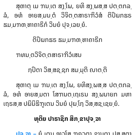
ສຸຓາຕຸ ເມ ຠນ຺ເຕ ສງ຺ໂຆ, ຍທິ ສງ຺ຆສ຺ສ ປຕ຺ຕກລ຺
ລໍ, ອຫໍ ອາຍສ຺ມນ຺ຕໍ ວິຈິຕ຺ຕສາຣາຠິວໍສໍ ຕິປິຏກຘຣ
ຘມ຺ມຠຓ຺ຑາຄາຣິກໍ ວິນຍໍ ປຸຈ຺ເຉຍ຺ຍໍ.
ຕິປິຏກຘຣ ຘມ຺ມຠຓ຺ຑາຄາຣິກ
ຠທນ຺ຕວິຈິຕ຺ຕສາຣາຠິວໍເສນ
ຐປິຕາ ວິສ຺ສຊ຺ຊກ ສມ຺ມຸຕິ ຎາຕ຺ຕິ
ສຸຓາຕຸ
ເມ ຠນ຺ເຕ ສງ຺ໂຆ, ຍທິສງ຺ຆສ຺ສ ປຕ຺ຕກລ຺
ລໍ, ອຫໍ ອາຍສ຺ມຕາ ໂສຠນຕ຺ເຖເຣນ ສງ຺ຆນາຍກ ມຫາ
ເຖຣສ຺ສ ປຏິນິຘິຠູເຕນ ວິນຍໍ ປຸຏ຺ໂຐ ວິສ຺ສຊ຺ເຊຍ຺ຍໍ.
ທຸຕິຍ ປາຣາຊິກ ສິກ຺ຂາປຸຈ຺ຉາ
ປຸຈ຺ຉາ –
ຍໍ
ເຕນ ອາວຸໂສ ຠຄວຕາ ຊານຕາ ປສ຺ສຕາ