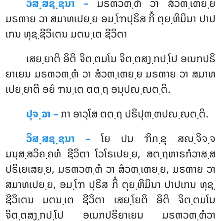
ວິສ຺ສຊ຺ຊນາ –
ມຣຓວຓ຺ຓໍ ວາ ສໍວຓ຺ເຓຍ຺ຍ
ມຣຓາຍ ວາ ສມາທເປຍ຺ຍ ອມ຺ໂຠປຸຣິສ ກິໍ ຕຸຍ຺ຫິມິນາ ປາປ
ເກນ ທຸຊ຺ຊີວິເຕນ ມຕນ຺ເຕ ຊີວິຕາ
ເສຍ຺ຍາຕິ
ອິຕິ ຈິຕ຺ຕມໂນ ຈິຕ຺ຕສງ຺ກປ຺ໂປ ອເນກປຣິ
ຍາເຍນ ມຣຓວຓ຺ຓໍ ວາ ສໍວຓ຺ເຓຍ຺ຍ ມຣຓາຍ ວາ ສມາທ
ເປຍ຺ຍາຕິ ອຍໍ ຠນ຺ເຕ ຕຕ຺ຖ ອນຸປຎ຺ຎຕ຺ຕິ.
ປຸຈ຺ຉາ –
ກາ ອາວຸໂສ ຕຕ຺ຖ ປຣິປຸຓ຺ຓປຎ຺ຎຕ຺ຕິ.
ວິສ຺ສຊ຺ຊນາ –
ໂຍ ປນ ຠິກ຺ຂຸ ສຎ຺ຈິຈ຺ຈ
ມນຸສ຺ສວິຄ຺ຄຫໍ ຊີວິຕາ ໂວໂຣເປຍ຺ຍ, ສຕ຺ຖຫາຣກໍວາສ຺ສ
ປຣິເຍເສຍ຺ຍ, ມຣຓວຓ຺ຓໍ ວາ ສໍວຓ຺ເຓຍ຺ຍ, ມຣຓາຍ ວາ
ສມາທເປຍ຺ຍ, ອມ຺ໂຠ ປຸຣິສ ກິໍ ຕຸຍ຺ຫິມິນາ ປາປເກນ ທຸຊ຺
ຊີວິເຕນ ມຕນ຺ເຕ ຊີວິຕາ ເສຍ຺ໂຍຕິ ອິຕິ ຈິຕ຺ຕມໂນ
ຈິຕ຺ຕສງ຺ກປ຺ໂປ ອເນກປຣິຍາເຍນ ມຣຓວຓ຺ຓໍວາ