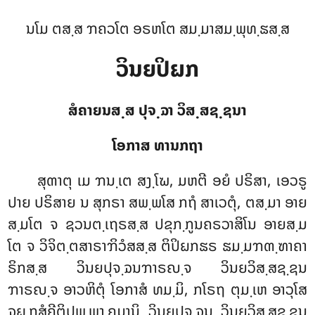
ນໂມ ຕສ຺ສ ຠຄວໂຕ ອຣຫໂຕ ສມ຺ມາສມ຺ພຸທ຺ຘສ຺ສ
ວິນຍປິຏກ
ສໍຄາຍນສ຺ສ ປຸຈ຺ຉາ ວິສ຺ສຊ຺ຊນາ
ໂອກາສ ທານກຖາ
ສຸຓາຕຸ
ເມ ຠນ຺ເຕ ສງ຺ໂຆ, ມຫຕີ ອຍໍ ປຣິສາ, ເອວຣູ
ປາຍ ປຣິສາຍ ນ ສຸກຣາ ສພ຺ພໂສ ກຖໍ ສາເວຕຸໍ, ຕສ຺ມາ ອາຍ
ສ຺ມໂຕ ຈ ຊວນຕ຺ເຖຣສ຺ສ ປຂຸກ຺ກູນຄຣວາສິໂນ ອາຍສ຺ມ
ໂຕ ຈ ວິຈິຕ຺ຕສາຣາຠິວໍສສ຺ສ ຕິປິຏກຘຣ ຘມ຺ມຠຓ຺ຑາຄາ
ຣິກສ຺ສ ວິນຍປຸຈ຺ຉນຠາຣຎ຺ຈ ວິນຍວິສ຺ສຊ຺ຊນ
ຠາຣຎ຺ຈ ອາວຫິຕຸໍ ໂອກາສໍ ທມ຺ມິ, ກໂຣຖ ຕຸມ຺ເຫ ອາວຸໂສ
ຉຏ຺ຐສໍຄີຕິປຸພ຺ພງ຺ຄມານິ ວິນຍປຸຈ຺ຉນ ວິນຍວິສ຺ສຊ຺ຊນ