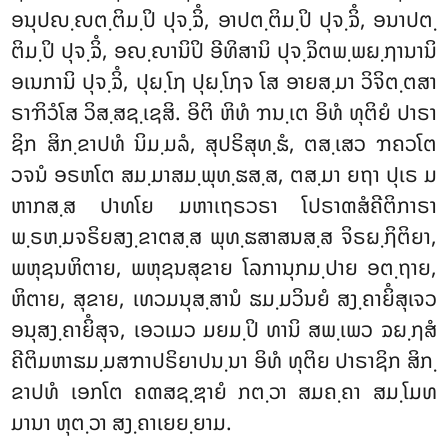
ອນຸປຎ຺ຎຕ຺ຕິມ຺ປິ ປຸຈ຺ຉິໍ, ອາປຕ຺ຕິມ຺ປິ ປຸຈ຺ຉິໍ, ອນາປຕ຺
ຕິມ຺ປິ ປຸຈ຺ຉິໍ, ອຎ຺ຎານິປິ ອີທິສານິ ປຸຈ຺ຉິຕພ຺ພຏ຺ຐານານິ
ອເນການິ ປຸຈ຺ຉິໍ, ປຸຏ຺ໂຐ ປຸຏ຺ໂຐຈ ໂສ ອາຍສ຺ມາ ວິຈິຕ຺ຕສາ
ຣາຠິວໍໂສ ວິສ຺ສຊ຺ເຊສິ. ອິຕິ ຫິທໍ ຠນ຺ເຕ ອິທໍ ທຸຕິຍໍ ປາຣາ
ຊິກ ສິກ຺ຂາປທໍ ນິມ຺ມລໍ, ສຸປຣິສຸທ຺ຘໍ, ຕສ຺ເສວ ຠຄວໂຕ
ວຈນໍ ອຣຫໂຕ ສມ຺ມາສມ຺ພຸທ຺ຘສ຺ສ, ຕສ຺ມາ ຍຖາ ປຸເຣ ມ
ຫາກສ຺ສ ປາທໂຍ ມຫາເຖຣວຣາ ໂປຣາຓສໍຄີຕິກາຣາ
ພ຺ຣຫ຺ມຈຣິຍສງ຺ຂາຕສ຺ສ ພຸທ຺ຘສາສນສ຺ສ ຈິຣຏ຺ຐິຕິຍາ,
ພຫຸຊນຫິຕາຍ, ພຫຸຊນສຸຂາຍ ໂລການຸກມ຺ປາຍ ອຕ຺ຖາຍ,
ຫິຕາຍ, ສຸຂາຍ, ເທວມນຸສ຺ສານໍ ຘມ຺ມວິນຍໍ ສງ຺ຄາຍິໍສຸເຈວ
ອນຸສງ຺ຄາຍິໍສຸຈ, ເອວເມວ ມຍມ຺ປິ ທານິ ສພ຺ເພວ ຉຏ຺ຐສໍ
ຄີຕິມຫາຘມ຺ມສຠາປຣິຍາປນ຺ນາ ອິທໍ ທຸຕິຍ ປາຣາຊິກ ສິກ຺
ຂາປທໍ ເອກໂຕ ຄຓສຊ຺ຌາຍໍ ກຕ຺ວາ ສມຄ຺ຄາ ສມ຺ໂມທ
ມານາ ຫຸຕ຺ວາ ສງ຺ຄາເຍຍ຺ຍາມ.