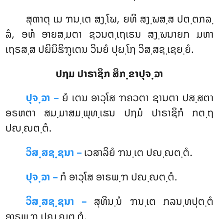
ສຸຓາຕຸ ເມ ຠນ຺ເຕ ສງ຺ໂຆ, ຍທິ ສງ຺ຆສ຺ສ ປຕ຺ຕກລ຺
ລໍ, ອຫໍ ອາຍສ຺ມຕາ ຊວນຕ຺ເຖເຣນ ສງ຺ຆນາຍກ ມຫາ
ເຖຣສ຺ສ ປຏິນິຘິຠູເຕນ ວິນຍໍ ປຸຏ຺ໂຐ ວິສ຺ສຊ຺ເຊຍ຺ຍໍ.
ປຐມ ປາຣາຊິກ ສິກ຺ຂາປຸຈ຺ຉາ
ປຸຈ຺ຉາ –
ຍໍ
ເຕນ ອາວຸໂສ ຠຄວຕາ ຊານຕາ ປສ຺ສຕາ
ອຣຫຕາ ສມ຺ມາສມ຺ພຸທ຺ເຘນ ປຐມໍ ປາຣາຊິກໍ ກຕ຺ຖ
ປຎ຺ຎຕ຺ຕໍ.
ວິສ຺ສຊ຺ຊນາ –
ເວສາລິຍໍ ຠນ຺ເຕ ປຎ຺ຎຕ຺ຕໍ.
ປຸຈ຺ຉາ –
ກໍ ອາວຸໂສ ອາຣພ຺ຠ ປຎ຺ຎຕ຺ຕໍ.
ວິສ຺ສຊ຺ຊນາ –
ສຸທິນ຺ນໍ ຠນ຺ເຕ ກລນ຺ທປຸຕ຺ຕໍ
ອາຣພ຺ຠ ປຎ຺ຎຕ຺ຕໍ.