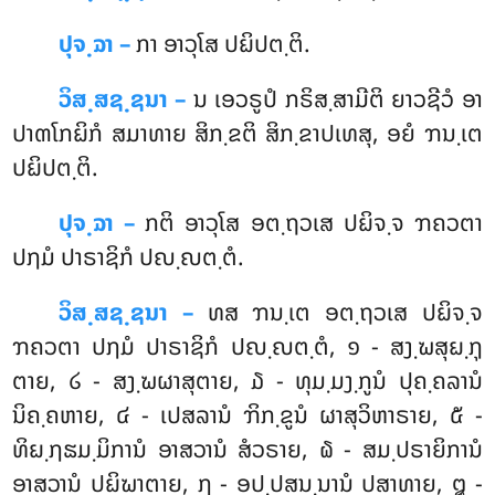
ປຸຈ຺ຉາ –
ກາ
ອາວຸໂສ ປຏິປຕ຺ຕິ.
ວິສ຺ສຊ຺ຊນາ –
ນ ເອວຣູປໍ ກຣິສ຺ສາມີຕິ ຍາວຊີວໍ ອາ
ປາຓໂກຏິກໍ ສມາທາຍ ສິກ຺ຂຕິ ສິກ຺ຂາປເທສຸ, ອຍໍ ຠນ຺ເຕ
ປຏິປຕ຺ຕິ.
ປຸຈ຺ຉາ –
ກຕິ ອາວຸໂສ ອຕ຺ຖວເສ ປຏິຈ຺ຈ ຠຄວຕາ
ປຐມໍ ປາຣາຊິກໍ ປຎ຺ຎຕ຺ຕໍ.
ວິສ຺ສຊ຺ຊນາ –
ທສ ຠນ຺ເຕ ອຕ຺ຖວເສ ປຏິຈ຺ຈ
ຠຄວຕາ ປຐມໍ ປາຣາຊິກໍ ປຎ຺ຎຕ຺ຕໍ, ໑ - ສງ຺ຆສຸຏ຺ຐຸ
ຕາຍ, ໒ - ສງ຺ຆຜາສຸຕາຍ, ໓ - ທຸມ຺ມງ຺ກູນໍ ປຸຄ຺ຄລານໍ
ນິຄ຺ຄຫາຍ, ໔ - ເປສລານໍ ຠິກ຺ຂູນໍ ຜາສຸວິຫາຣາຍ, ໕ -
ທິຏ຺ຐຘມ຺ມິການໍ ອາສວານໍ ສໍວຣາຍ, ໖ - ສມ຺ປຣາຍິການໍ
ອາສວານໍ ປຏິຆາຕາຍ, ໗ - ອປ຺ປສນ຺ນານໍ ປສາທາຍ, ໘ -