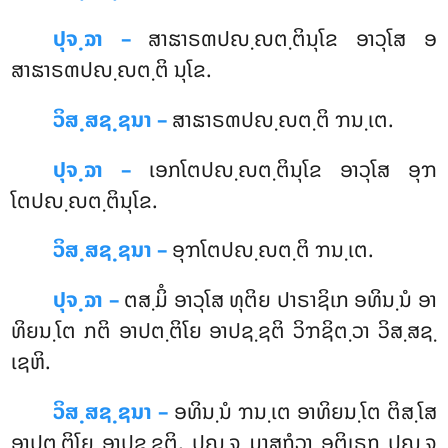
ປຸຈ຺ຉາ –
ສາຘາຣຓປຎ຺ຎຕ຺ຕິນຸໂຂ ອາວຸໂສ ອ
ສາຘາຣຓປຎ຺ຎຕ຺ຕິ ນຸໂຂ.
ວິສ຺ສຊ຺ຊນາ –
ສາຘາຣຓປຎ຺ຎຕ຺ຕິ ຠນ຺ເຕ.
ປຸຈ຺ຉາ –
ເອກໂຕປຎ຺ຎຕ຺ຕິນຸໂຂ ອາວຸໂສ ອຸຠ
ໂຕປຎ຺ຎຕ຺ຕິນຸໂຂ.
ວິສ຺ສຊ຺ຊນາ –
ອຸຠໂຕປຎ຺ຎຕ຺ຕິ ຠນ຺ເຕ.
ປຸຈ຺ຉາ –
ຕສ຺ມິໍ
ອາວຸໂສ ທຸຕິຍ ປາຣາຊິເກ ອທິນ຺ນໍ ອາ
ທິຍນ຺ໂຕ ກຕິ ອາປຕ຺ຕິໂຍ ອາປຊ຺ຊຕິ ວິຠຊິຕ຺ວາ ວິສ຺ສຊ຺
ເຊຫິ.
ວິສ຺ສຊ຺ຊນາ –
ອທິນ຺ນໍ ຠນ຺ເຕ ອາທິຍນ຺ໂຕ ຕິສ຺ໂສ
ອາປຕ຺ຕິໂຍ ອາປຊ຺ຊຕິ, ປຎ຺ຈ ມາສກໍວາ ອຕິເຣກ ປຎ຺ຈ