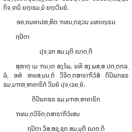
ກິຈ຺ຈານິ ຍຖາຘມ຺ມໍ ຍຖາວິນຍໍ.
ອຄ຺ຄມຫາປຓ຺ຑິຕ
ຠທນ຺ຕຊວນ ມຫາເຖເຣນ
ຐປິຕາ
ປຸຈ຺ຉກ ສມ຺ມຸຕິ ຎາຕ຺ຕິ
ສຸຓາຕຸ ເມ ຠນ຺ເຕ ສງ຺ໂຆ, ຍທິ ສງ຺ຆສ຺ສ ປຕ຺ຕກລ຺
ລໍ, ອຫໍ ອາຍສ຺ມນ຺ຕໍ ວິຈິຕ຺ຕສາຣາຠິວໍສໍ ຕິປິຏກຘຣ
ຘມ຺ມຠຓ຺ຑາຄາຣິກໍ ວິນຍໍ ປຸຈ຺ເຉຍ຺ຍໍ.
ຕິປິຏກຘຣ ຘມ຺ມຠຓ຺ຑາຄາຣິກ
ຠທນ຺ຕວິຈິຕ຺ຕສາຣາຠິວໍເສນ
ຐປິຕາ ວິສ຺ສຊ຺ຊກ ສມ຺ມຸຕິ ຎາຕ຺ຕິ