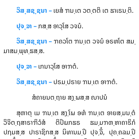
ວິສ຺ສຊ຺ຊນາ –
ເຍສໍ ຠນ຺ເຕ ວຕ຺ຕຕິ ເຕ ຘາເຣນ຺ຕິ.
ປຸຈ຺ຉາ –
ກສ຺ສ
ອາວຸໂສ ວຈນໍ.
ວິສ຺ສຊ຺ຊນາ –
ຠຄວໂຕ ຠນ຺ເຕ ວຈນໍ ອຣຫໂຕ ສມ຺
ມາສມ຺ພຸທ຺ຘສ຺ສ.
ປຸຈ຺ຉາ –
ເກນາວຸໂສ ອາຠຕໍ.
ວິສ຺ສຊ຺ຊນາ –
ປຣມ຺ປຣາຍ ຠນ຺ເຕ ອາຠຕໍ.
ສໍຄາຍນຕ຺ຖາຍ ສງ຺ຆສ຺ສ ຎາປນໍ
ສຸຓາຕຸ ເມ ຠນ຺ເຕ ສງ຺ໂຆ ອຫໍ ຠນ຺ເຕ ອາຍສ຺ມນ຺ຕໍ
ວິຈິຕ຺ຖສາຣາຠິວໍສໍ ຕິປິຏກຘຣ ຘມ຺ມຠຓ຺ຑາຄາຣິກໍ
ປຐມສ຺ສ ປາຣາຊິກສ຺ສ ນິທານມ຺ປິ ປຸຈ຺ຉິໍ, ປຸຄ຺ຄລມ຺ປິ