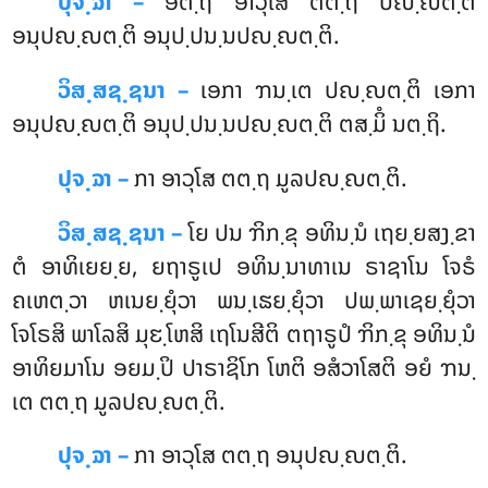
ປຸຈ຺ຉາ –
ອຕ຺ຖິ
ອາວຸໂສ ຕຕ຺ຖ ປຎ຺ຎຕ຺ຕິ
ອນຸປຎ຺ຎຕ຺ຕິ ອນຸປ຺ປນ຺ນປຎ຺ຎຕ຺ຕິ.
ວິສ຺ສຊ຺ຊນາ –
ເອກາ ຠນ຺ເຕ ປຎ຺ຎຕ຺ຕິ ເອກາ
ອນຸປຎ຺ຎຕ຺ຕິ ອນຸປ຺ປນ຺ນປຎ຺ຎຕ຺ຕິ ຕສ຺ມິໍ ນຕ຺ຖິ.
ປຸຈ຺ຉາ –
ກາ ອາວຸໂສ ຕຕ຺ຖ ມູລປຎ຺ຎຕ຺ຕິ.
ວິສ຺ສຊ຺ຊນາ –
ໂຍ ປນ ຠິກ຺ຂຸ ອທິນ຺ນໍ ເຖຍ຺ຍສງ຺ຂາ
ຕໍ ອາທິເຍຍ຺ຍ, ຍຖາຣູເປ ອທິນ຺ນາທາເນ ຣາຊາໂນ ໂຈຣໍ
ຄເຫຕ຺ວາ ຫເນຍ຺ຍຸໍວາ ພນ຺ເຘຍ຺ຍຸໍວາ ປພ຺ພາເຊຍ຺ຍຸໍວາ
ໂຈໂຣສິ ພາໂລສິ ມຸຬ຺ໂຫສິ ເຖໂນສີຕິ ຕຖາຣູປໍ ຠິກ຺ຂຸ ອທິນ຺ນໍ
ອາທິຍມາໂນ ອຍມ຺ປິ ປາຣາຊິໂກ ໂຫຕິ ອສໍວາໂສຕິ ອຍໍ ຠນ຺
ເຕ ຕຕ຺ຖ ມູລປຎ຺ຎຕ຺ຕິ.
ປຸຈ຺ຉາ –
ກາ
ອາວຸໂສ ຕຕ຺ຖ ອນຸປຎ຺ຎຕ຺ຕິ.