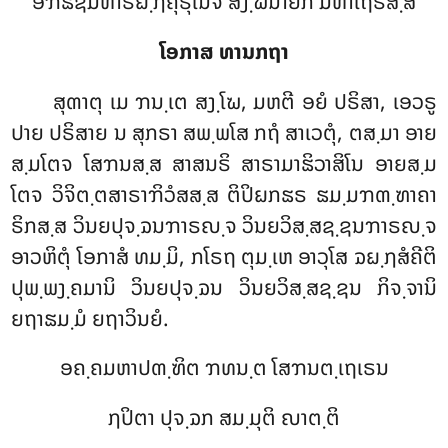
ອຠິຘຊມຫາຣຏ຺ຐຄຸຣຸໂນຈ ສງ຺ຆນາຍກ ມຫາເຖຣສ຺ສ
ໂອກາສ ທານກຖາ
ສຸຓາຕຸ
ເມ ຠນ຺ເຕ ສງ຺ໂຆ, ມຫຕີ ອຍໍ ປຣິສາ, ເອວຣູ
ປາຍ ປຣິສາຍ ນ ສຸກຣາ ສພ຺ພໂສ ກຖໍ ສາເວຕຸໍ, ຕສ຺ມາ ອາຍ
ສ຺ມໂຕຈ ໂສຠນສ຺ສ ສາສນຣິ ສາຣາມາຘິວາສິໂນ ອາຍສ຺ມ
ໂຕຈ ວິຈິຕ຺ຕສາຣາຠິວໍສສ຺ສ ຕິປິຏກຘຣ ຘມ຺ມຠຓ຺ຑາຄາ
ຣິກສ຺ສ ວິນຍປຸຈ຺ຉນຠາຣຎ຺ຈ ວິນຍວິສ຺ສຊ຺ຊນຠາຣຎ຺ຈ
ອາວຫິຕຸໍ ໂອກາສໍ ທມ຺ມິ, ກໂຣຖ ຕຸມ຺ເຫ ອາວຸໂສ ຉຏ຺ຐສໍຄີຕິ
ປຸພ຺ພງ຺ຄມານິ ວິນຍປຸຈ຺ຉນ ວິນຍວິສ຺ສຊ຺ຊນ ກິຈ຺ຈານິ
ຍຖາຘມ຺ມໍ ຍຖາວິນຍໍ.
ອຄ຺ຄມຫາປຓ຺ຑິຕ ຠທນ຺ຕ ໂສຠນຕ຺ເຖເຣນ
ຐປິຕາ ປຸຈ຺ຉກ ສມ຺ມຸຕິ ຎາຕ຺ຕິ