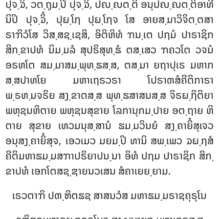
ປຸຈ຺ຉິໍ, ວຕ຺ຖຸມ຺ປິ ປຸຈ຺ຉິໍ, ປຎ຺ຎຕ຺ຕິ ອນຸປຎ຺ຎຕ຺ຕິອາທີ
ນິປິ ປຸຈ຺ຉິໍ, ປຸຏ຺ໂຐ ປຸຏ຺ໂຐຈ ໂສ ອາຍສ຺ມາວິຈິຕ຺ຕສາ
ຣາຠິວໍໂສ ວິສ຺ສຊ຺ເຊສິ, ອິຕິຫິທໍ ຠນ຺ເຕ ປຐມໍ ປາຣາຊິກ
ສິກ຺ຂາປທໍ ນິມ຺ມລໍ ສຸປຣິສຸທ຺ຘໍ ຕສ຺ເສວ ຠຄວໂຕ ວຈນໍ
ອຣຫໂຕ ສມ຺ມາສມ຺ພຸທ຺ຘສ຺ສ, ຕສ຺ມາ ຍຖາປຸເຣ ມຫາກ
ສ຺ສປາທໂຍ ມຫາເຖຣວຣາ ໂປຣາຓສໍຄີຕິກາຣາ
ພ຺ຣຫ຺ມຈຣິຍ ສງ຺ຂາຕສ຺ສ ພຸທ຺ຘສາສນສ຺ສ ຈິຣຏ຺ຐິຕິຍາ
ພຫຸຊນຫິຕາຍ ພຫຸຊນສຸຂາຍ ໂລການຸກມ຺ປາຍ ອຕ຺ຖາຍ ຫິ
ຕາຍ ສຸຂາຍ ເທວມນຸສ຺ສານໍ ຘມ຺ມວິນຍໍ ສງ຺ຄາຍິໍສຸເຈວ
ອນຸສງ຺ຄາຍິໍສຸຈ, ເອວເມວ ມຍມ຺ປິ ທານິ ສພ຺ເພວ ຉຏ຺ຐສໍ
ຄີຕິມຫາຘມ຺ມສຠາປຣິຍາປນ຺ນາ ອິທໍ ປຐມ ປາຣາຊິກ ສິກ຺
ຂາປທໍ ເອກໂຕສຊ຺ຌາຍນວເສນ ສໍຄາເຍຍ຺ຍາມ.
ເຣວຕາຠິ ປຓ຺ຑິຕຘຊ ສາສນວໍສ ມຫາຘມ຺ມຣາຊຄຸຣຸໂນ