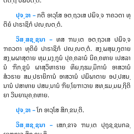
ຕຕ຺ຖ ປຏິປຕ຺ຕິ.
ປຸຈ຺ຉາ –
ກຕິ ອາວຸໂສ ອຕ຺ຖວເສ ປຏິຈ຺ຈ ຠຄວຕາ ທຸ
ຕິຍໍ ປາຣາຊິກໍ ປຎ຺ຎຕ຺ຕໍ.
ວິສ຺ສຊ຺ຊນາ –
ທສ ຠນ຺ເຕ ອຕ຺ຖວເສ ປຏິຈ຺ຈ
ຠຄວຕາ ທຸຕິຍໍ ປາຣາຊິກໍ ປຎ຺ຎຕ຺ຕໍ. ສງ຺ຆສຸຏ຺ຐຸຕາຍ
ສງ຺ຆຜາສຸຕາຍ ທຸມ຺ມງ຺ກູນໍ ປຸຄ຺ຄລານໍ ນິຄ຺ຄຫາຍ ເປສລາ
ນໍ ຠິກ຺ຂູນໍ ຜາສຸວິຫາຣາຍ ທິຏ຺ຐຘມ຺ມິການໍ ອາສວານໍ
ສໍວຣາຍ ສມ຺ປຣາຍິການໍ ອາສວານໍ ປຏິຆາຕາຍ ອປ຺ປສນ຺
ນານໍ ປສາທາຍ ປສນ຺ນານໍ ຠິຍ຺ໂຍຠາວາຍ ສທ຺ຘມ຺ມຏ຺ຐິຕິ
ຍາ ວິນຍານຸຄ຺ຄຫາຍ.
ປຸຈ຺ຉາ –
ໂກ
ອາວຸໂສ ສິກ຺ຂນ຺ຕິ.
ວິສ຺ສຊ຺ຊນາ –
ເສກ຺ຂາຈ ຠນ຺ເຕ ປຸຖຸຊ຺ຊນກລ຺