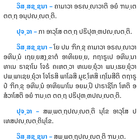
ວິສ຺ສຊ຺ຊນາ –
ຄາມາວາ ອຣຎ຺ຎາວາຕິ ອຍໍ ຠນ຺ເຕ
ຕຕ຺ຖ ອນຸປຎ຺ຎຕ຺ຕິ.
ປຸຈ຺ຉາ –
ກາ ອາວຸໂສ ຕຕ຺ຖ ປຣິປຸຓ຺ຓປຎ຺ຎຕ຺ຕິ.
ວິສ຺ສຊ຺ຊນາ –
ໂຍ ປນ ຠິກ຺ຂຸ ຄາມາວາ ອຣຎ຺ຎາວາ
ອທິນ຺ນໍ ເຖຍ຺ຍສງ຺ຂາຕໍ ອາທິເຍຍ຺ຍ, ກຖາຣູເປ ອທິນ຺ນາ
ທາເນ ຣາຊາໂນ ໂຈຣໍ ຄເຫຕ຺ວາ ຫເນຍ຺ຍຸໍວາ ພນ຺ເຘຍ຺ຍຸໍວາ
ປພ຺ພາເຊຍ຺ຍຸໍວາ ໂຈໂຣສິ ພາໂລສິ ມູຬ຺ໂຫສິ ເຖໂນສີຕິ ຕຖາຣູ
ປໍ ຠິກ຺ຂຸ ອທິນ຺ນໍ ອາທິຍມາໂນ ອຍມ຺ປິ ປາຣາຊິໂກ ໂຫຕິ ອ
ສໍວາໂສຕິ ອຍໍ ຠນ຺ເຕ ຕຕ຺ຖ ປຣິປຸຓ຺ຓປຎ຺ຎຕ຺ຕິ.
ປຸຈ຺ຉາ –
ສພ຺ພຕ຺ຖປຎ຺ຎຕ຺ຕິ
ນຸໂຂ ອາວຸໂສ ປ
ເທສປຎ຺ຎຕ຺ຕິນຸໂຂ.
ວິສ຺ສຊ຺ຊນາ –
ສພ຺ພຕ຺ຖປຎ຺ຎຕ຺ຕິ ຠນ຺ເຕ.