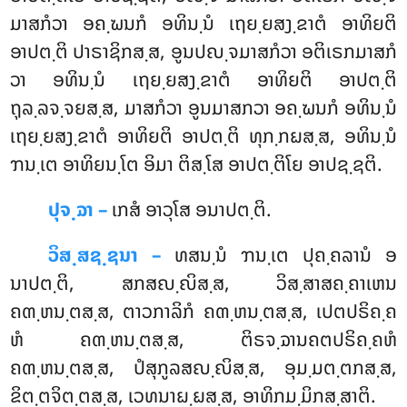
ມາສກໍວາ ອຄ຺ຆນກໍ ອທິນ຺ນໍ ເຖຍ຺ຍສງ຺ຂາຕໍ ອາທິຍຕິ
ອາປຕ຺ຕິ ປາຣາຊິກສ຺ສ, ອູນປຎ຺ຈມາສກໍວາ ອຕິເຣກມາສກໍ
ວາ ອທິນ຺ນໍ ເຖຍ຺ຍສງ຺ຂາຕໍ ອາທິຍຕິ ອາປຕ຺ຕິ
ຖຸລ຺ລຈ຺ຈຍສ຺ສ, ມາສກໍວາ ອູນມາສກວາ ອຄ຺ຆນກໍ ອທິນ຺ນໍ
ເຖຍ຺ຍສງ຺ຂາຕໍ ອາທິຍຕິ ອາປຕ຺ຕິ ທຸກ຺ກຏສ຺ສ, ອທິນ຺ນໍ
ຠນ຺ເຕ ອາທິຍນ຺ໂຕ ອິມາ ຕິສ຺ໂສ ອາປຕ຺ຕິໂຍ ອາປຊ຺ຊຕິ.
ປຸຈ຺ຉາ –
ເກສໍ
ອາວຸໂສ ອນາປຕ຺ຕິ.
ວິສ຺ສຊ຺ຊນາ –
ທສນ຺ນໍ ຠນ຺ເຕ ປຸຄ຺ຄລານໍ ອ
ນາປຕ຺ຕິ, ສກສຎ຺ຎິສ຺ສ, ວິສ຺ສາສຄ຺ຄາເຫນ
ຄຓ຺ຫນ຺ຕສ຺ສ, ຕາວກາລິກໍ ຄຓ຺ຫນ຺ຕສ຺ສ, ເປຕປຣິຄ຺ຄ
ຫໍ ຄຓ຺ຫນ຺ຕສ຺ສ, ຕິຣຈ຺ຉານຄຕປຣິຄ຺ຄຫໍ
ຄຓ຺ຫນ຺ຕສ຺ສ, ປໍສຸກູລສຎ຺ຎິສ຺ສ, ອຸມ຺ມຕ຺ຕກສ຺ສ,
ຂິຕ຺ຕຈິຕ຺ຕສ຺ສ, ເວທນາຏ຺ຏສ຺ສ, ອາທິກມ຺ມິກສ຺ສາຕິ.