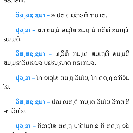
ອຘິກຣຓໍ.
ວິສ຺ສຊ຺ຊນາ –
ອາປຕ຺ຕາຘິກຣຓໍ ຠນ຺ເຕ.
ປຸຈ຺ຉາ –
ສຕ຺ຕນ຺ນໍ ອາວຸໂສ ສມຖານໍ ກຕິຫິ ສມເຖຫິ
ສມ຺ມຕິ.
ວິສ຺ສຊ຺ຊນາ –
ທ຺ວິຫິ ຠນ຺ເຕ ສມເຖຫິ ສມ຺ມຕິ
ສມ຺ມຸຂາວິນເຍນຈ ປຏິຎ຺ຎາຕ ກຣເຓນຈ.
ປຸຈ຺ຉາ –
ໂກ
ອາວຸໂສ ຕຕ຺ຖ ວິນໂຍ, ໂກ ຕຕ຺ຖ ອຠິວິນ
ໂຍ.
ວິສ຺ສຊ຺ຊນາ –
ປຎ຺ຎຕ຺ຕິ ຠນ຺ເຕ ວິນໂຍ ວິຠຕ຺ຕິ
ອຠິວິນໂຍ.
ປຸຈ຺ຉາ –
ກິໍອາວຸໂສ ຕຕ຺ຖ ປາຕິໂມກ຺ຂໍ ກິໍ ຕຕ຺ຖ ອຘິ