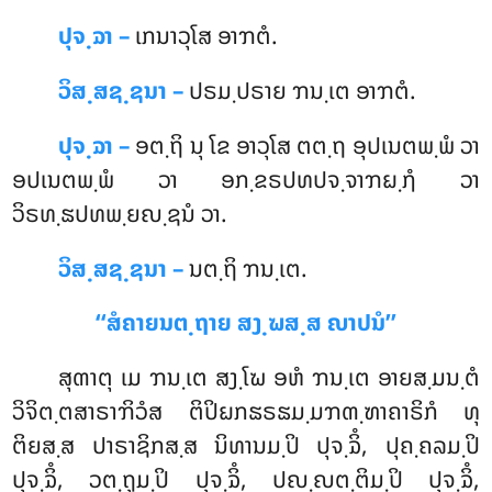
ປຸຈ຺ຉາ –
ເກນາວຸໂສ
ອາຠຕໍ.
ວິສ຺ສຊ຺ຊນາ –
ປຣມ຺ປຣາຍ ຠນ຺ເຕ ອາຠຕໍ.
ປຸຈ຺ຉາ –
ອຕ຺ຖິ ນຸ ໂຂ ອາວຸໂສ ຕຕ຺ຖ ອຸປເນຕພ຺ພໍ ວາ
ອປເນຕພ຺ພໍ ວາ ອກ຺ຂຣປທປຈ຺ຈາຠຏ຺ຐໍ ວາ
ວິຣທ຺ຘປທພ຺ຍຎ຺ຊນໍ ວາ.
ວິສ຺ສຊ຺ຊນາ –
ນຕ຺ຖິ ຠນ຺ເຕ.
‘‘ສໍຄາຍນຕ຺ຖາຍ ສງ຺ຆສ຺ສ ຎາປນໍ’’
ສຸຓາຕຸ
ເມ ຠນ຺ເຕ ສງ຺ໂຆ ອຫໍ ຠນ຺ເຕ ອາຍສ຺ມນ຺ຕໍ
ວິຈິຕ຺ຕສາຣາຠິວໍສ ຕິປິຏກຘຣຘມ຺ມຠຓ຺ຑາຄາຣິກໍ ທຸ
ຕິຍສ຺ສ ປາຣາຊິກສ຺ສ ນິທານມ຺ປິ ປຸຈ຺ຉິໍ, ປຸຄ຺ຄລມ຺ປິ
ປຸຈ຺ຉິໍ, ວຕ຺ຖຸມ຺ປິ ປຸຈ຺ຉິໍ, ປຎ຺ຎຕ຺ຕິມ຺ປິ ປຸຈ຺ຉິໍ,