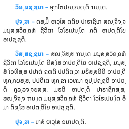
ວິສ຺ສຊ຺ຊນາ –
ອຸຠໂຕປຎ຺ຎຕ຺ຕິ ຠນ຺ເຕ.
ປຸຈ຺ຉາ –
ຕສ຺ມິໍ ອາວຸໂສ ຕຕິຍ ປາຣາຊິເກ ສຎ຺ຈິຈ຺ຈ
ມນຸສ຺ສວິຄ຺ຄຫໍ ຊີວິຕາ ໂວໂຣເປນ຺ໂຕ ກຕິ ອາປຕ຺ຕິໂຍ
ອາປຊ຺ຊຕິ.
ວິສ຺ສຊ຺ຊນາ –
ສຎ຺ຈິສ຺ສ ຠນ຺ເຕ ມນຸສ຺ສວິຄ຺ຄຫໍ
ຊີວິຕາ ໂວໂຣເປນ຺ໂຕ ຕິສ຺ໂສ ອາປຕ຺ຕິໂຍ ອາປຊ຺ຊຕິ, ມນຸສ຺
ສໍ ໂອທິສ຺ສ ປປາຕໍ ຂຓຕິ ປປຕິຕ຺ວາ ມຣິສ຺ສຕີຕິ ອາປຕ຺ຕິ
ທຸກ຺ກຏສ຺ສ, ປປຕິເຕ ທຸກ຺ຂາ ເວທນາ ອຸປ຺ປຊ຺ຊຕິ ອາປຕ຺
ຕິ ຖຸລ຺ລຈ຺ຈຍສ຺ສ, ມຣຕິ ອາປຕ຺ຕິ ປາຣາຊິກສ຺ສ,
ສຎ຺ຈິຈ຺ຈ ຠນ຺ເຕ ມນຸສ຺ສວິຄ຺ຄຫໍ ຊີວິຕາ ໂວໂຣເປນ຺ໂຕ ອິ
ມາ ຕິສ຺ໂສ ອາປຕ຺ຕິໂຍ ອາປຊ຺ຊຕິ.
ປຸຈ຺ຉາ –
ເກສໍ
ອາວຸໂສ ອນາປຕ຺ຕິ.