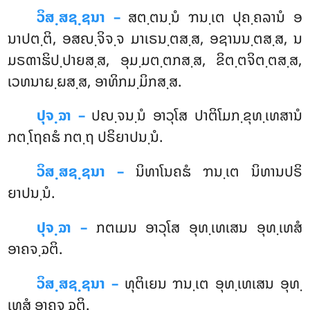
ວິສ຺ສຊ຺ຊນາ –
ສຕ຺ຕນ຺ນໍ ຠນ຺ເຕ ປຸຄ຺ຄລານໍ ອ
ນາປຕ຺ຕິ, ອສຎ຺ຈິຈ຺ຈ ມາເຣນ຺ຕສ຺ສ, ອຊານນ຺ຕສ຺ສ, ນ
ມຣຓາຘິປ຺ປາຍສ຺ສ, ອຸມ຺ມຕ຺ຕກສ຺ສ, ຂິຕ຺ຕຈິຕ຺ຕສ຺ສ,
ເວທນາຏ຺ຏສ຺ສ, ອາທິກມ຺ມິກສ຺ສ.
ປຸຈ຺ຉາ –
ປຎ຺ຈນ຺ນໍ ອາວຸໂສ ປາຕິໂມກ຺ຂຸທ຺ເທສານໍ
ກຕ຺ໂຖຄຘໍ ກຕ຺ຖ ປຣິຍາປນ຺ນໍ.
ວິສ຺ສຊ຺ຊນາ –
ນິທາໂນຄຘໍ ຠນ຺ເຕ ນິທານປຣິ
ຍາປນ຺ນໍ.
ປຸຈ຺ຉາ –
ກຕເມນ
ອາວຸໂສ ອຸທ຺ເທເສນ ອຸທ຺ເທສໍ
ອາຄຈ຺ຉຕິ.
ວິສ຺ສຊ຺ຊນາ –
ທຸຕິເຍນ ຠນ຺ເຕ ອຸທ຺ເທເສນ ອຸທ຺
ເທສໍ ອາຄຈ຺ຉຕິ.