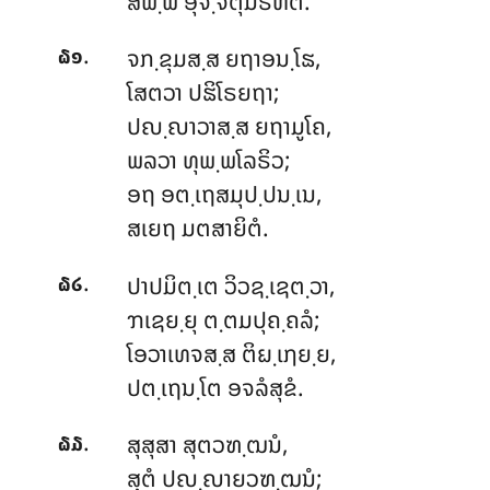
ສພ຺ພໍ ອຸຈ຺ຈິຕຸມຣຫຕິ.
.
ຈກ຺ຂຸມສ຺ສ ຍຖາອນ຺ໂຘ,
໖໑
ໂສຕວາ ປຘິໂຣຍຖາ;
ປຎ຺ຎາວາສ຺ສ ຍຖາມູໂຄ,
ພລວາ ທຸພ຺ພໂລຣິວ;
ອຖ ອຕ຺ເຖສມຸປ຺ປນ຺ເນ,
ສເຍຖ ມຕສາຍິຕໍ.
.
ປາປມິຕ຺ເຕ
ວິວຊ຺ເຊຕ຺ວາ,
໖໒
ຠເຊຍ຺ຍຸ ຕ຺ຕມປຸຄ຺ຄລໍ;
ໂອວາເທຈສ຺ສ ຕິຏ຺ເຐຍ຺ຍ,
ປຕ຺ເຖນ຺ໂຕ ອຈລໍສຸຂໍ.
.
ສຸສຸສາ ສຸຕວຑ຺ຒນໍ,
໖໓
ສຸຕໍ ປຎ຺ຎາຍວຑ຺ຒນໍ;