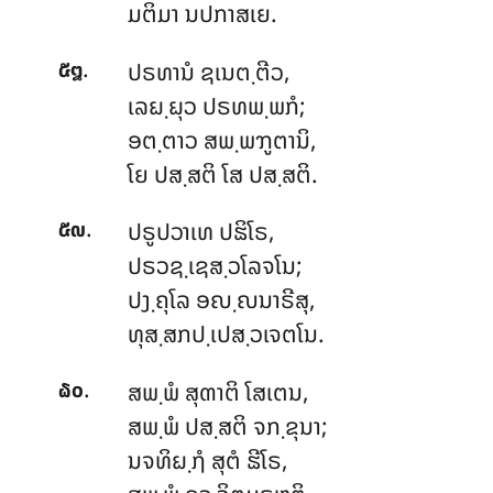
ມຕິມາ ນປກາສເຍ.
.
ປຣທານໍ ຊເນຕ຺ຕີວ,
໕໘
ເລຏ຺ຏຸວ ປຣທພ຺ພກໍ;
ອຕ຺ຕາວ ສພ຺ພຠູຕານິ,
ໂຍ ປສ຺ສຕິ ໂສ ປສ຺ສຕິ.
.
ປຣູປວາເທ ປຘິໂຣ,
໕໙
ປຣວຊ຺ເຊສ຺ວໂລຈໂນ;
ປງ຺ຄຸໂລ ອຎ຺ຎນາຣີສຸ,
ທຸສ຺ສກປ຺ເປສ຺ວເຈຕໂນ.
.
ສພ຺ພໍ ສຸຓາຕິ ໂສເຕນ,
໖໐
ສພ຺ພໍ ປສ຺ສຕິ ຈກ຺ຂຸນາ;
ນຈທິຏ຺ຐໍ ສຸຕໍ ຘີໂຣ,