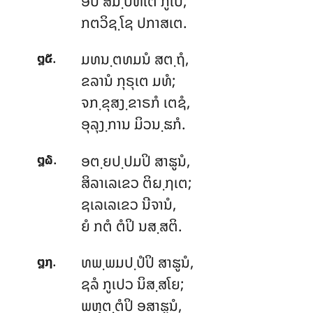
ອປິ ສມ຺ປິຫິເຕ ກູເປ,
ກຕວິຊ຺ໂຊ ປກາສເຕ.
.
ມທນ຺ຕທມນໍ ສຕ຺ຖໍ,
໘໕
ຂລານໍ ກຸຣຸເຕ ມທໍ;
ຈກ຺ຂຸສງ຺ຂາຣກໍ ເຕຊໍ,
ອຸລຸງ຺ການ ມິວນ຺ຘກໍ.
.
ອຕ຺ຍປ຺ປມປິ
ສາຘູນໍ,
໘໖
ສິລາເລເຂວ ຕິຏ຺ຐເຕ;
ຊເລເລເຂວ ນີຈານໍ,
ຍໍ ກຕໍ ຕໍປິ ນສ຺ສຕິ.
.
ທພ຺ພມປ຺ປໍປິ ສາຘູນໍ,
໘໗
ຊລໍ ກູເປວ ນິສ຺ສໂຍ;
ພຫຸຕ຺ຕໍປິ ອສາຘູນໍ,