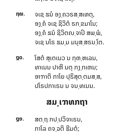
.
ຈເຊ ຘນໍ ອງ຺ຄວຣສ຺ສເຫຕຸ,
໗໙
ອງ຺ຄໍ ຈເຊ ຊິວິຕໍ ຣກ຺ຂມາໂນ;
ອງ຺ຄໍ ຘນໍ ຊິວິຕຎ຺ຈາປິ ສພ຺ພໍ,
ຈເຊ ນໂຣ ຘມ຺ມ ມນຸສ຺ສຣນ຺ໂຕ.
.
ໂສຕໍ
ສຸເຕເນວ ນ ກຸຓ຺ຑເລນ,
໘໐
ທາເນນ ປາຓີ ນຕຸ ກງ຺ກເຓນ;
ອາຠາຕິ ກາໂຍ ປຸຣິສຸຕ຺ຕມສ຺ສ,
ປໂຣປກາເຣນ ນ ຈນ຺ທເນນ.
ສມ຺ເຠທກຖາ
.
ສຕ຺ຖ
ກປ຺ປວິຈາເຣນ,
໘໑
ກາໂລ ຄຈ຺ຉຕິ ຘີມຕໍ;