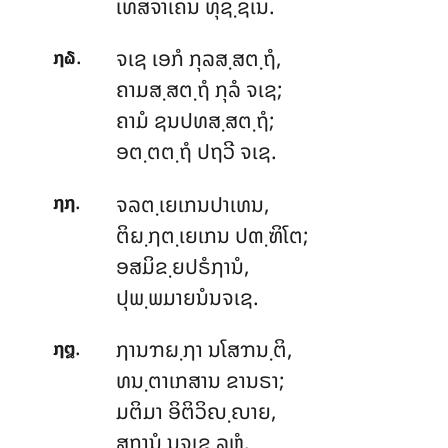
ເທສຈາເຄນ ທຸຊ຺ຊເນ.
.
ຈເຊ
ເອກໍ ກຸລສ຺ສຕ຺ຖໍ,
໗໖
ຄາມສ຺ສຕ຺ຖໍ ກຸລໍ ຈເຊ;
ຄາມໍ ຊນປທສ຺ສຕ຺ຖໍ;
ອຕ຺ຕຕ຺ຖໍ ປຖວີ ຈເຊ.
.
ຈລຕ຺ເຍເກນປາເທນ,
໗໗
ຕິຏ຺ຐຕ຺ເຍເກນ ປຓ຺ຑິໂຕ;
ອສມິຂ຺ຍປຣໍຐານໍ,
ປຸພ຺ພມາຍນໍນຈເຊ.
.
ຐານຠຏ຺ຐາ
ນໂສຠນ຺ຕິ,
໗໘
ທນ຺ຕາເກສານ ຂານຣາ;
ມຕິມາ ອິຕິວິຎ຺ຎາຍ,
ສຐານໍ ນຈເຊ ລຫຸໍ.