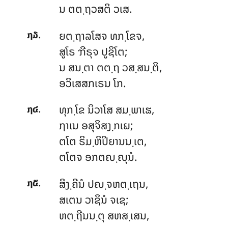
ນ ຕຕ຺ຖວສຕິ ວເສ.
.
ຍຕ຺ຖາລໂສຈ ທກ຺ໂຂຈ,
໗໓
ສູໂຣ ຠີຣຸຈ ປູຊິໂຕ;
ນ ສນ຺ຕາ ຕຕ຺ຖ ວສ຺ສນ຺ຕິ,
ອວິເສສກເຣນ ໂກ.
.
ທຸກ຺ໂຂ
ນິວາໂສ ສມ຺ພາເຘ,
໗໔
ຐາເນ ອສຸຈິສງ຺ກເຏ;
ຕໂຕ ຣິມ຺ຫິປິຍານນ຺ເຕ,
ຕໂຕຈ ອກຕຎ຺ຎຸນໍ.
.
ສິງ຺ຄີນໍ ປຎ຺ຈຫຕ຺ເຖນ,
໗໕
ສເຕນ ວາຊິນໍ ຈເຊ;
ຫຕ຺ຖີນນ຺ຕຸ ສຫສ຺ເສນ,