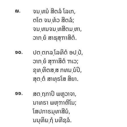
.
ຈນ຺ທນໍ ສີຕລໍ ໂລເກ,
໙
ຕໂຕ ຈນ຺ທໍວ ສີຕລໍ;
ຈນ຺ທນຈນ຺ທສີຕມ຺ຫາ,
ວາກ຺ຍໍ ສາຘຸສຸຠາສິຕໍ.
.
ປຕ຺ຕກລ຺ໂລທິຕໍ
ອປ຺ປໍ,
໑໐
ວາກ຺ຍໍ ສຸຠາສິຕໍ ຠເວ;
ຂຸທ຺ທິຕສ຺ສ ກທນ຺ນໍປິ,
ສຸຕ຺ຕໍ ສາທຸຣໂສ ສິຍາ.
.
ສຕ຺ຖກາປິ ພຫູວາຈາ,
໑໑
ນາທຣາ ພຫຸຠາຓິໂນ;
ໂສປກາຣມຸທາສີນໍ,
ນນຸທິຏ຺ຐໍ ນທີຊລໍ.