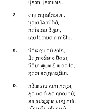
ປຸຣຓາ ປຸຣຓາທໂຍ.
.
ຕຖາ ຕຖາຄໂຕວາທາ,
໓
ນຸຄເຕ ໂລກນີຕິຍໍ;
ກຕໂຍເຄນ ວິທູນາ,
ເຊຍ຺ໂຍວານຕ຺ຖ ກາຣິໂນ.
.
ນິຕີຘ
ຊນ຺ຕຸນໍ ສາໂຣ,
໔
ມິຕ຺ຕາຈຣິຍາຈ ປີຕຣາ;
ນີຕິມາ ສຸພຸທ຺ຘິ ພ຺ຍຕ຺ໂຕ,
ສຸຕວາ ອຕ຺ຖທສ຺ສິມາ.
.
ກວິເຫຣຎ຺ຎກາ ກຕ຺ວາ,
໕
ສຸຕ຺ຕຕ຺ຕໍ ສຕ຺ຖກຎ຺ຈນໍ;
ຄຊ຺ຊປຊ຺ຊາທ຺ຍາລງ຺ກາຣໍ,
ກໂຣນ຺ຕີຘ ມໂນຣມ຺ມໍ.