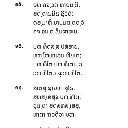
.
ອຫ ຄຈ຺ຉຕິ ຫາຍນ຺ຕີ,
໑໕
ສຕ຺ຕານມິຘ ຊີວິຕໍ;
ຕສ຺ມາຫິ ມາປມຕ຺ຕຕ຺ວໍ,
ຄຈ຺ຉນ຺ຕຸ ຊິນສາສເນ.
.
ປຓ຺ຑິຕສ຺ສ ປສໍສາຍ,
໑໖
ທຓ຺ໂຑພາເລນ ທີຍເຕ;
ປຓ຺ຑິໂຕ ປຓ຺ຑິເຕເນວ,
ວຓ຺ຓິໂຕວ ສຸວຓ຺ຓິໂຕ.
.
ສເຕສຸ
ຊາຍເຕ ສູໂຣ,
໑໗
ສຫສ຺ເສສຸຈ ປຓ຺ຑິໂຕ;
ວຸຕ຺ຕາ ສຕສຫສ຺ເສສຸ,
ທາຕາ ຠວຕິວາ ນວາ.