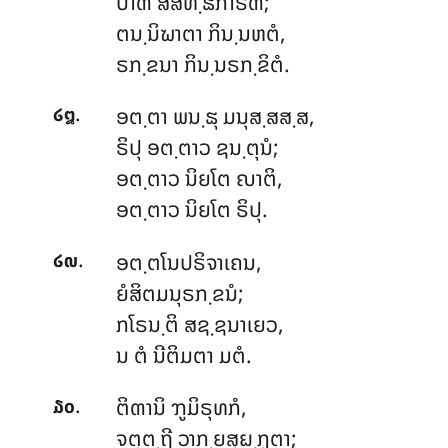
ປາຓໍ ສໍສິທ຺ຘິກາຣຓໍ;
ຕນ຺ນິຆາຕາ ກິນ຺ນຫຕໍ,
ຣກ຺ຂນາ ກິນ຺ນຣກ຺ຂິຕໍ.
.
ອຕ຺ຕາ
ພນ຺ຘຸ ມນຸສ຺ສສ຺ສ,
໒໘
ຣິປຸ ອຕ຺ຕາວ ຊນ຺ຕຸນໍ;
ອຕ຺ຕາວ ນິຍໂຕ ຎາຕິ,
ອຕ຺ຕາວ ນິຍໂຕ ຣິປຸ.
.
ອຕ຺ຕໂນປຣິຈາເຄນ,
໒໙
ຍໍສິຕມນຸຣກ຺ຂນໍ;
ກໂຣນ຺ຕິ ສຊ຺ຊນາເຍວ,
ນ ຕໍ ນີຕິມຕາ ມຕໍ.
.
ຕິຓານິ
ຠູມິຣຸທກໍ,
໓໐
ຈຕຸຕ຺ຖີ ວາກ຺ຍສຸຏ຺ຐຸຕາ;