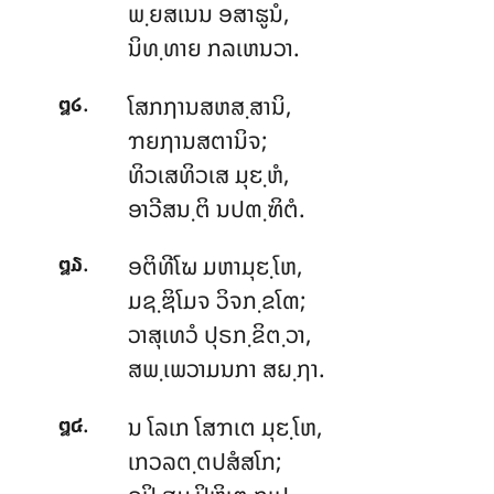
ພ຺ຍສເນນ ອສາຘູນໍ,
ນິທ຺ທາຍ ກລເຫນວາ.
.
ໂສກຐານສຫສ຺ສານິ,
໘໒
ຠຍຐານສຕານິຈ;
ທິວເສທິວເສ ມຸຬ຺ຫໍ,
ອາວີສນ຺ຕິ ນປຓ຺ຑິຕໍ.
.
ອຕິທີໂຆ
ມຫາມຸຬ຺ໂຫ,
໘໓
ມຊ຺ຌິໂມຈ ວິຈກ຺ຂໂຓ;
ວາສຸເທວໍ ປຸຣກ຺ຂິຕ຺ວາ,
ສພ຺ເພວາມນກາ ສຏ຺ຐາ.
.
ນ ໂລເກ ໂສຠເຕ ມຸຬ຺ໂຫ,
໘໔
ເກວລຕ຺ຕປສໍສໂກ;