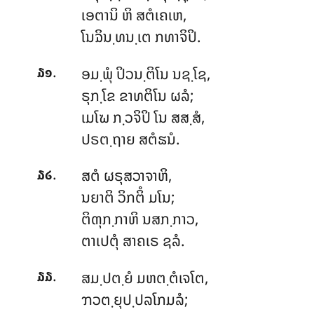
ເອຕານິ ຫິ ສຕໍເຄເຫ,
ໂນຉິນ຺ທນ຺ເຕ ກທາຈິປິ.
.
ອມ຺ພຸໍ ປິວນ຺ຕິໂນ ນຊ຺ໂຊ,
໓໑
ຣຸກ຺ໂຂ ຂາທຕິໂນ ຜລໍ;
ເມໂຆ ກ຺ວຈິປິ ໂນ ສສ຺ສໍ,
ປຣຕ຺ຖາຍ ສຕໍຘນໍ.
.
ສຕໍ ຜຣຸສວາຈາຫິ,
໓໒
ນຍາຕິ ວິກຕິໍ ມໂນ;
ຕິຓຸກ຺ກາຫິ ນສກ຺ກາວ,
ຕາເປຕຸໍ ສາຄເຣ ຊລໍ.
.
ສມ຺ປຕ຺ຍໍ
ມຫຕ຺ຕໍເຈໂຕ,
໓໓
ຠວຕ຺ຍຸປ຺ປລໂກມລໍ;