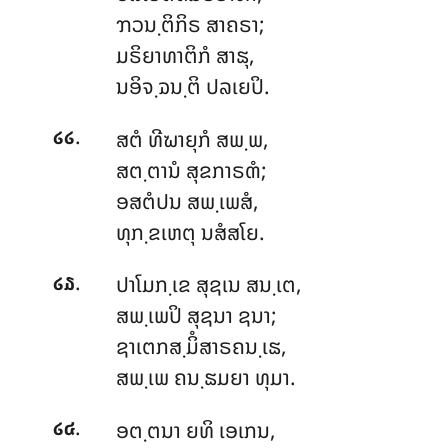
ຠວນ຺ຕິກິຣ ສາຄຣາ;
ມຣິຍາທາຕິກໍ ສາຘຸ,
ນອິຈ຺ຉນ຺ຕິ ປລເຍປິ.
.
ສຕໍ ທີຆາຍຸກໍ ສພ຺ພ,
໒໒
ສຕ຺ຕານໍ ສຸຂກາຣຓໍ;
ອສຕໍປນ ສພ຺ເພສໍ,
ທຸກ຺ຂເຫຕຸ ນສໍສໂຍ.
.
ປາໂມກ຺ເຂ
ສຸຊເນ ສນ຺ເຕ,
໒໓
ສພ຺ເພປິ ສຸຊນາ ຊນາ;
ຊາເຕກສ຺ມິໍສາຣຄນ຺ເຘ,
ສພ຺ເພ ຄນ຺ຘມຍາ ທຸມາ.
.
ອຕ຺ຕນາ ຍທິ ເອເກນ,
໒໔