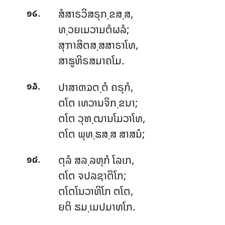
.
ສໍສາຣວິສຣຸກ຺ຂສ຺ສ
,
໑໒
ທ຺ວຍເມວາມຕໍຜລໍ;
ສຸຠາສິຕສ຺ສສາຣາໂທ,
ສາຘູຫິຣສມາຄໂມ.
.
ປາສາຓຉຕ຺ຕໍ ຄຣຸກໍ,
໑໓
ຕໂຕ ເທວານຈິກ຺ຂນາ;
ຕໂຕ ວຸຑ຺ຒານໂມວາໂທ,
ຕໂຕ ພຸທ຺ຘສ຺ສ ສາສນໍ;
.
ຕຸລໍ
ສລ຺ລຫຸກໍ ໂລເກ,
໑໔
ຕໂຕ ຈປລຊາຕິໂກ;
ຕໂຕໂນວາທິໂກ ຕໂຕ,
ຍຕິ ຘມ຺ເມປມາທໂກ.