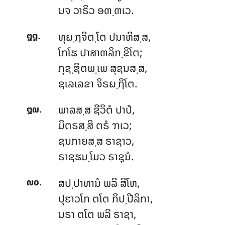
ນຈ ວາຣິວ ອຓ຺ຓເວ.
.
ທຸຏ຺ຐຈິຕ຺ໂຕ
ປນາຫິສ຺ສ,
໘໘
ໂກໂຘ ປາສາຓລິກ຺ຂິໂຕ;
ກຸຊ຺ຌິຕພ຺ເພ ສຸຊນສ຺ສ,
ຊເລເລຂາ ຈິຣຏ຺ຐິໂຕ.
.
ພາລສ຺ສ ຊີວິຕໍ ປາປໍ,
໘໙
ມິຕຣສ຺ສິ ຕຣໍ ຠເວ;
ຊນກາຍສ຺ສ ຣາຊາວ,
ຣາຊຘມ຺ໂມວ ຣາຊຸນໍ.
.
ສປ຺ປາທານໍ ພລີ ສີໂຫ,
໙໐
ປຸຬາວໂກ ຕໂຕ ກິປ຺ປີລິກາ,
ນຣາ ຕໂຕ ພລີ ຣາຊາ,