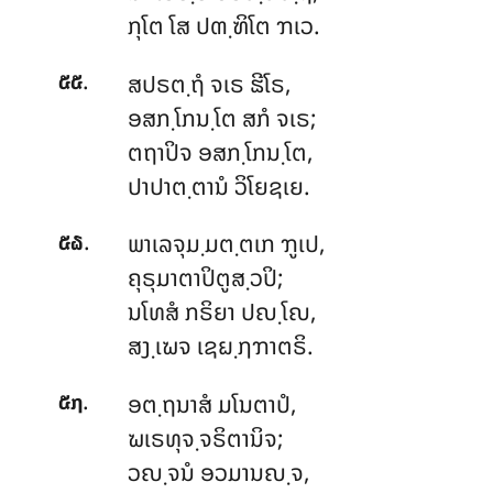
ກຸໂຕ ໂສ ປຓ຺ຑິໂຕ ຠເວ.
.
ສປຣຕ຺ຖໍ
ຈເຣ ຘີໂຣ,
໕໕
ອສກ຺ໂກນ຺ໂຕ ສກໍ ຈເຣ;
ຕຖາປິຈ ອສກ຺ໂກນ຺ໂຕ,
ປາປາຕ຺ຕານໍ ວິໂຍຊເຍ.
.
ພາເລຈຸມ຺ມຕ຺ຕເກ ຠູເປ,
໕໖
ຄຸຣຸມາຕາປິຕູສ຺ວປິ;
ນໂທສໍ ກຣິຍາ ປຎ຺ໂຎ,
ສງ຺ເຆຈ ເຊຏ຺ຐຠາຕຣິ.
.
ອຕ຺ຖນາສໍ
ມໂນຕາປໍ,
໕໗
ຆເຣທຸຈ຺ຈຣິຕານິຈ;
ວຎ຺ຈນໍ ອວມານຎ຺ຈ,