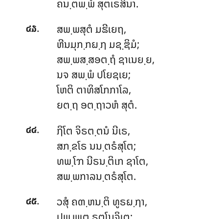
ຄນ຺ຕພ຺ພໍ ສຸຕເຣສິນາ.
.
ສພ຺ພສຸຕໍ
ມຘີເຍຖ,
໔໓
ຫີນມຸກ຺ກຏ຺ຐ ມຊ຺ຌິມໍ;
ສພ຺ພສ຺ສອຕ຺ຖໍ ຊາເນຍ຺ຍ,
ນຈ ສພ຺ພໍ ປໂຍຊເຍ;
ໂຫຕິ ຕາທິສໂກກາໂລ,
ຍຕ຺ຖ ອຕ຺ຖາວຫໍ ສຸຕໍ.
.
ຐິໂຕ ຈິຣຕ຺ຕນໍ ນີເຣ,
໔໔
ສກ຺ຂໂຣ ນນ຺ຕຣໍສຸໂຕ;
ທພ຺ໂຠ ນີຣນ຺ຕິເກ ຊາໂຕ,
ສພ຺ພກາລນ຺ຕຣໍສຸໂຕ.
.
ວສຸໍ
ຄຓ຺ຫນ຺ຕິ ທູຣຏ຺ຐາ,
໔໕
ປພ຺ພເຕ ຣຕໂນຈິເຕ;