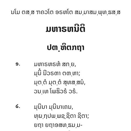
ນໂມ ຕສ຺ສ ຠຄວໂຕ ອຣຫໂຕ ສມ຺ມາສມ຺ພຸທ຺ຘສ຺ສ
ມຫາຣຫນີຕິ
ປຓ຺ຑິຕກຖາ
.
ມຫາຣຫຣຫໍ
ສກ຺ຍ,
໑
ມຸນິໍ ນີວຣຓາ ຕຓ຺ຫາ;
ມຸຕ຺ຕໍ ມຸຕ຺ຕໍ ສຸທສ຺ສນໍ,
ວນ຺ເທ ໂພຘິວຣໍ ວຣໍ.
.
ມຸນິນາ
ມຸນິນາເຄນ,
໒
ທຸຏ຺ຐປພ຺ພຊ຺ຊິຕາ ຊິຕາ;
ຍຖາ ຍຖາອສທ຺ຘມ຺ມ-