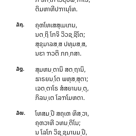
ຕິມຫາທີປຠານຸໂທ.
.
ຄຸຓໂທເສສຸເມເກນ,
໓໗
ນຕ຺ຖິ ໂກຈິ ວິວຊ຺ຊິໂຕ;
ສຸຂຸມາລສ຺ສ ປທຸມສ຺ສ,
ນຬາ ຠວຕິ ກກ຺ກສາ.
.
ສຸມຫນ຺ຕານິ
ສຕ຺ຖານິ,
໓໘
ຘາຣຍນ຺ໂຕ ພຫຸສ຺ສຸຕາ;
ເຉຕ຺ຕາໂຣ ສໍສຍານນ຺ຕຸ,
ກິລນ຺ເຕ ໂລຠໂມຫຕາ.
.
ໂທສມ຺ປິ ສຄຸເຓ ທິສ຺ວາ,
໓໙
ຄຸຓວາທີ ວທນ຺ຕິໂນ;
ນ ໂລໂກ ວິຊ຺ຊມານມ຺ປິ,