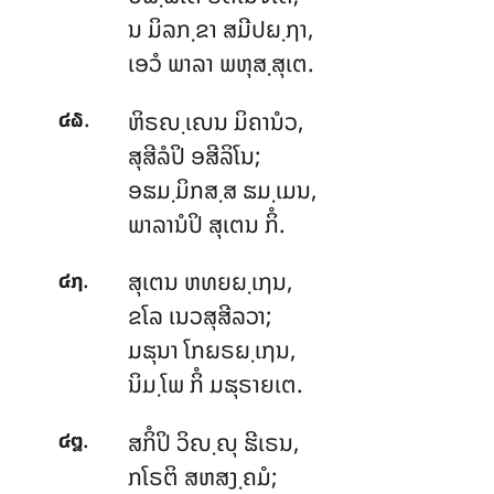
ນ ມິລກ຺ຂາ ສມີປຏ຺ຐາ,
ເອວໍ ພາລາ ພຫຸສ຺ສຸເຕ.
.
ຫິຣຎ຺ເຎນ ມິຄານໍວ,
໔໖
ສຸສີລໍປິ ອສີລິໂນ;
ອຘມ຺ມິກສ຺ສ ຘມ຺ເມນ,
ພາລານໍປິ ສຸເຕນ ກິໍ.
.
ສຸເຕນ
ຫທຍຏ຺ເຐນ,
໔໗
ຂໂລ ເນວສຸສີລວາ;
ມຘຸນາ ໂກຏຣຏ຺ເຐນ,
ນິມ຺ໂພ ກິໍ ມຘຸຣາຍເຕ.
.
ສກິໍປິ ວິຎ຺ຎຸ ຘີເຣນ,
໔໘
ກໂຣຕິ ສຫສງ຺ຄມໍ;