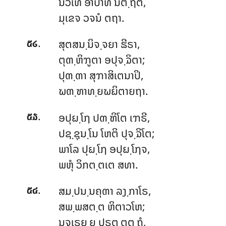
ນວເທ ອາປາທິ ນຕ຺ຖີຕິ,
ມຸເຂຈ ວຈນໍ ຕຖາ.
.
ສຸຕສນ຺ນິຈ຺ຈຍາ
ຘີຣາ,
໕໒
ຕຸຓ຺ຫິຠູຕາ ອປຸຈ຺ຉິຕາ;
ປຸຓ຺ຓາ ສຸຠາສິເຕນາປິ,
ຆຓ຺ຑາທ຺ຍຆຏິຕາຍຖາ.
.
ອປຸຏ຺ໂຐ ປຓ຺ຑິໂຕ ເຠຣີ,
໕໓
ປຊ຺ຊຸນ຺ໂນ ໂຫຕິ ປຸຈ຺ຉິໂຕ;
ພາໂລ ປຸຏ຺ໂຐ ອປຸຏ຺ໂຐຈ,
ພຫຸໍ ວິກຕ຺ຕເຕ ສທາ.
.
ສມ຺ປນ຺ນຄຸຓາ ລງ຺ກາໂຣ,
໕໔
ສພ຺ພສຕ຺ຕ ຫິຕາວໂຫ;
ນຈເຣຍ຺ຍ ປຣຕ຺ຕຕ຺ຖໍ,