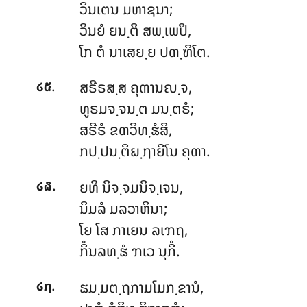
ວິນເຕນ ມຫາຊນາ;
ວິນຍໍ ຍນ຺ຕິ ສພ຺ເພປິ,
ໂກ ຕໍ ນາເສຍ຺ຍ ປຓ຺ຑິໂຕ.
.
ສຣີຣສ຺ສ
ຄຸຓານຎ຺ຈ,
໒໕
ທູຣມຈ຺ຈນ຺ຕ ມນ຺ຕຣໍ;
ສຣີຣໍ ຂຓວິທ຺ຘໍສິ,
ກປ຺ປນ຺ຕິຏ຺ຐາຍິໂນ ຄຸຓາ.
.
ຍທິ ນິຈ຺ຈມນິຈ຺ເຈນ,
໒໖
ນິມລໍ ມລວາຫິນາ;
ໂຍ ໂສ ກາເຍນ ລເຠຖ,
ກິໍນລທ຺ຘໍ ຠເວ ນຸກິໍ.
.
ຘມ຺ມຕ຺ຖກາມໂມກ຺ຂານໍ,
໒໗