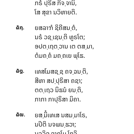
ກຣໍ ປຸຣິສ ກິຈ຺ຈານິ,
ໂສ ສຸຂາ ນວິຫາຍຕິ.
.
ຍສລາຠໍ ຊິຄີສນ຺ຕໍ,
໖໗
ນຣໍ ວຊ຺ເຊນ຺ຕິ ທູຣໂຕ;
ອປຕ຺ເຖຕ຺ວານ ເຕ ຕສ຺ມາ,
ຕໍມຄ຺ຄໍ ມຄ຺ຄເຍ ພຸໂຘ.
.
ເທສໂມສຊ຺ຊ ຄຈ຺ຉນ຺ຕິ,
໖໘
ສີຫາ ສປ຺ປຸຣິສາ ຄຊາ;
ຕຕ຺ເຖວ ນິຘນໍ ຍນ຺ຕິ,
ກາກາ ກາປຸຣິສາ ມິຄາ.
.
ຍສ຺ມິໍເທເສ
ນສມ຺ມາໂຣ,
໖໙
ນປິຕິ ນຈພນ຺ຘວາ;
ນຈວິຊ຺ຊາຄໂມ ໂກຈິ,