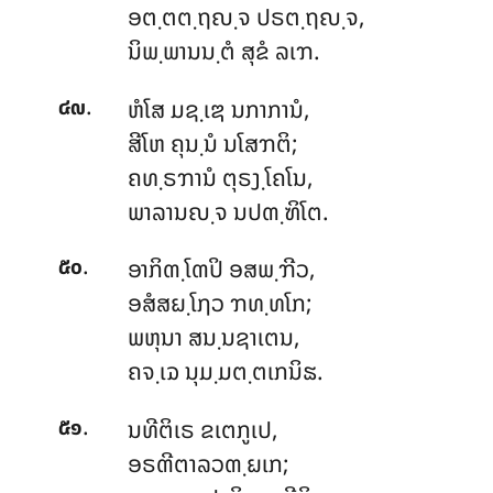
ອຕ຺ຕຕ຺ຖຎ຺ຈ ປຣຕ຺ຖຎ຺ຈ,
ນິພ຺ພານນ຺ຕໍ ສຸຂໍ ລເຠ.
.
ຫໍໂສ ມຊ຺ເຌ ນກາການໍ,
໔໙
ສີໂຫ ຄຸນ຺ນໍ ນໂສຠຕິ;
ຄທ຺ຣຠານໍ ຕຸຣງ຺ໂຄໂນ,
ພາລານຎ຺ຈ ນປຓ຺ຑິໂຕ.
.
ອາກິຓ຺ໂຓປິ
ອສພ຺ຠີວ,
໕໐
ອສໍສຏ຺ໂຐວ ຠທ຺ທໂກ;
ພຫຸນາ ສນ຺ນຊາເຕນ,
ຄຈ຺ເຉ ນຸມ຺ມຕ຺ຕເກນິຘ.
.
ນທີຕິເຣ ຂເຕກູເປ,
໕໑
ອຣຓີຕາລວຓ຺ຏເກ;