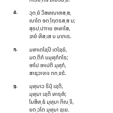
.
ວຸຕ຺ຍໍ
ວິສທຎາຓສ຺ສ,
໖
ຎາໂຕ ອຕ຺ໂຖຕຣສ຺ສ ນ;
ສຸຣປ຺ປຠາຍ ອາທາໂສ,
ຉາຍໍ ທິສ຺ເສ ນ ມາກເຣ.
.
ມຫາເຕໂຊປິ ເຕໂຊຍໍ,
໗
ມຕ຺ຕິກໍ ນມຸທຸກໍກໂຣ;
ອາໂປ ອາເປຕິ ມຸທຸກໍ,
ສາຘຸວາຈາຈ ກກ຺ຂຬໍ.
.
ມຸທຸນາວ
ຣິປຸໍ ເຊຕິ,
໘
ມຸທຸນາ ເຊຕິ ທາຣຸຓໍ;
ໂນສິທ຺ຘໍ ມຸທຸນາ ກິຎ຺ຈິ,
ຍຕ຺ວໂຕ ມຸທຸນາ ຊເຍ.