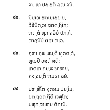
ຈນ຺ເທ ປສ຺ສຕິ ລຎ຺ຉນໍ.
.
ນິປຸເຓ
ສຸຕເມເສຍ຺ຍ,
໔໐
ວິຈິນິຕ຺ວາ ສຸຕຕ຺ຖິໂກ;
ຠຕ຺ຕໍ ຫຸກ຺ຂລິຍໍ ປກ຺ກໍ,
ຠາຊນໍປິ ຕຖາ ຠເວ.
.
ຄຸຓາ ກຸພ຺ພນ຺ຕິ ທູຕຕ຺ຕໍ,
໔໑
ທູເຣປິ ວສຕໍ ສຕໍ;
ເກຕເກ ຄນ຺ຘ ຆາສາຍ,
ຄຈ຺ຉນ຺ຕິ ຠມຣາ ສຍໍ.
.
ປຓ຺ຑິໂຕ ສຸຕສມ຺ປນ຺ໂນ,
໔໒
ຍຕ຺ຖອຕ຺ຖີຕິ ເຈສຸໂຕ;
ມຫຸສ຺ສາເຫນ ຕໍຐານໍ,