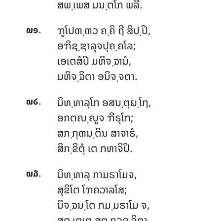
ສພ຺ເພສ ມນ຺ຕໂກ ພລີ.
.
ຠູໂປຓ຺ຓວ
ຄ຺ຄິ ຖີ ສິປ຺ປິ,
໙໑
ອຠິຊ຺ຌາລຸຈປຸຄ຺ຄໂລ;
ເອເຕສໍປິ ມຫິຈ຺ຉານໍ,
ມຫິຈ຺ຉິຕາ ອນິຈ຺ຈຕາ.
.
ນິທ຺ທາລຸໂກ ອສນ຺ຕຸຏ຺ໂຐ,
໙໒
ອກຕຎ຺ຎູຈ ຠີຣຸໂກ;
ສກ຺ກຸຓນ຺ຕິນ ສາຈາຣໍ,
ສິກ຺ຂິຕຸໍ ເຕ ກທາຈິປິ.
.
ນິທ຺ທາລຸ
ກາມຣາໂມຈ,
໙໓
ສຸຂິໂຕ ໂຠຄວາລໂສ;
ນິຈ຺ຉນ຺ໂຕ ກມ຺ມຣາໂມ ຈ,
ສຕ຺ເຕເຕ ສຕ຺ຖວຊ຺ຊິຕາ.