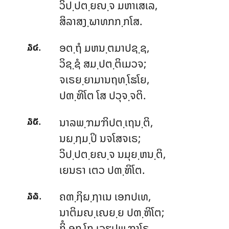
ວິປ຺ປຕ຺ຍຎ຺ຈ ມຫາເສເລ,
ສິລາສງ຺ຆາທກກ຺ກໂສ.
.
ອຕ຺ຖໍ ມຫນ຺ຕມາປຊ຺ຊ,
໓໔
ວິຊ຺ຊໍ ສມ຺ປຕ຺ຕິເມວຈ;
ຈເຣຍ຺ຍາມານຖທ຺ໂຘໂຍ,
ປຓ຺ຑິໂຕ ໂສ ປວຸຈ຺ຈຕິ.
.
ນາລພ຺ຠມຠິປຕ຺ເຖນ຺ຕິ
,
໓໕
ນຏ຺ຐມ຺ປິ ນຈໂສຈເຣ;
ວິປ຺ປຕ຺ຍຎ຺ຈ ນມຸຍ຺ຫນ຺ຕິ,
ເຍນຣາ ເຕວ ປຓ຺ຑິໂຕ.
.
ຄຓ຺ຐິຏ຺ຐາເນ ເອກປເທ,
໓໖
ນາຕິມຎ຺ເຎຍ຺ຍ ປຓ຺ຑິໂຕ;
ກິໍ ອກ຺ໂກ ເວຬຸປພ຺ຠາໂຣ,