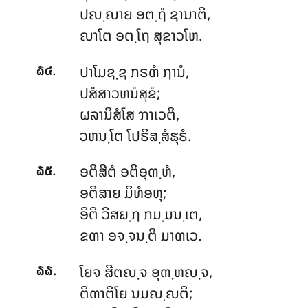
ປຎ຺ຎາຍ ອຕ຺ຖໍ ຊານາຕິ,
ຎາໂຕ ອຕ຺ໂຖ ສຸຂາວໂຫ.
.
ປາໂມຊ຺ຊ
ກຣຓໍ ຐານໍ,
໖໔
ປສໍສາວຫນໍສຸຂໍ;
ຜລານິສໍໂສ ຠາເວຕິ,
ວຫນ຺ໂຕ ໂປຣິສ຺ສໍຘຸຣໍ.
.
ອຕິສີຕໍ ອຕິອຸຓ຺ຫໍ,
໖໕
ອຕິສາຍ ມິທໍອຫຸ;
ອິຕິ ວິສຏ຺ຐ ກມ຺ມນ຺ເຕ,
ຂຓາ ອຈ຺ຈນ຺ຕິ ມາຓເວ.
.
ໂຍຈ
ສີຕຎ຺ຈ ອຸຓ຺ຫຎ຺ຈ,
໖໖
ຕິຓາຕິໂຍ ນມຎ຺ຎຕິ;