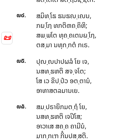
.
ສມິທ຺ໂຘ ຘນຘຎ຺ເຎນ,
໙໔
ກຏ຺ໂຐ ທກຕິຓຄ຺ຄິຫິ;
ສພ຺ພໂຕ ທຸຄ຺ຄເຕນຏ຺ໂຐ,
📜
ຕສ຺ມາ ນທຸກ຺ກຕໍ ກເຣ.
.
ປຸຎ຺ຎປາປຜລໍ
ໂຍ ເຈ,
໙໕
ນສທ຺ຘຫຕິ ສຈ຺ຈໂຕ;
ໂສ ເວ ຂິປ຺ປໍວ ອຕ຺ຕານໍ,
ອາທາສຕລມານເຍ.
.
ສມ຺ປຣາຍິກມຕ຺ຖໍ ໂຍ,
໙໖
ນສທ຺ຘຫຕິ ເຈປິໂສ;
ອາວາເສ ສຄ຺ຄ ຄາມີນໍ,
ມາກ຺ກເຠ ກິໍນປສ຺ສຕິ.