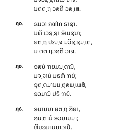
ນຕຕ຺ຖ ວສຕີ ວສ຺ເສ.
.
ຘນວາ ຄຓໂກ ຣາຊາ,
໗໐
ນທີ ເວຊ຺ຊາ ອິເມຊນາ;
ຍຕ຺ຖ ປຎ຺ຈ ນວິຊ຺ຊນ຺ເຕ,
ນ ຕຕ຺ຖວສຕີ ວເສ.
.
ອສນໍ
ຠຍມນ຺ຕານໍ,
໗໑
ມຈ຺ຈານໍ ມຣຓໍ ຠຍໍ;
ອຸຕ຺ຕມານນ຺ຕຸສພ຺ເພສໍ,
ອວມານໍ ປຣໍ ຠຍໍ.
.
ອມານນາ ຍຕ຺ຖ ສິຍາ,
໗໒
ສນ຺ຕານໍ ອວມານນາ;
ຫີນສມານນາວາປິ,