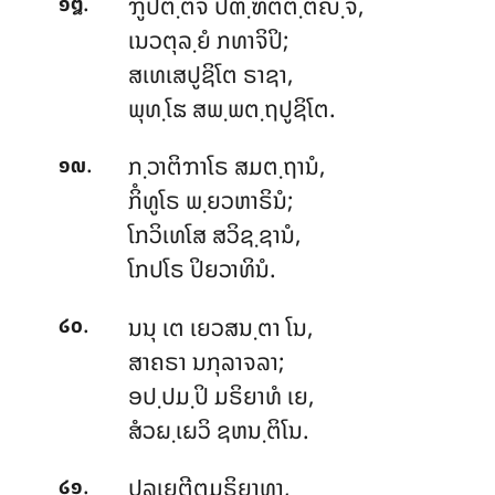
.
ຠູປຕ຺ຕໍຈ ປຓ຺ຑິຕຕ຺ຕຎ຺ຈ,
໑໘
ເນວຕຸລ຺ຍໍ ກທາຈິປິ;
ສເທເສປູຊິໂຕ ຣາຊາ,
ພຸທ຺ໂຘ ສພ຺ພຕ຺ຖປູຊິໂຕ.
.
ກ຺ວາຕິຠາໂຣ
ສມຕ຺ຖານໍ,
໑໙
ກິໍທູໂຣ ພ຺ຍວຫາຣິນໍ;
ໂກວິເທໂສ ສວິຊ຺ຊານໍ,
ໂກປໂຣ ປິຍວາທິນໍ.
.
ນນຸ ເຕ ເຍວສນ຺ຕາ ໂນ,
໒໐
ສາຄຣາ ນກຸລາຈລາ;
ອປ຺ປມ຺ປິ ມຣິຍາທໍ ເຍ,
ສໍວຏ຺ເຏວິ ຊຫນ຺ຕິໂນ.
.
ປລເຍຕີຕມຣິຍາທາ
,
໒໑