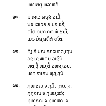
ຫທເຍຕຸ ຫລາຫລໍ.
.
ນ ເສເວ ຜຣຸສໍ ສາມິໍ,
໘໙
ນຈ ເສເວຍ຺ຍ ມຈ຺ຉຣິໍ;
ຕໂຕ ອປຄ຺ຄຓ຺ຫໍ ສາມິໍ,
ເນວ ນິຄ຺ຄຫິຕໍ ຕໂຕ.
.
ສິງ຺ຄີ ປຎ຺ຎາສ ຫຕ຺ເຖນ,
໙໐
ວຊ຺ເຊ ສເຕນ ວາຊິນໍ;
ຫຕ຺ຖິໍ
ທນ຺ຕິໍ ສຫສ຺ເສນ,
ເທສ ຈາເຄນ ທຸຊ຺ຊນໍ.
.
ກຸເທສຎ຺ຈ ກຸມິຕ຺ຕຎ຺ຈ,
໙໑
ກຸກຸລຎ຺ຈ ກຸພນ຺ຘວໍ;
ກຸທາຣຎ຺ຈ ກຸທາສຎ຺ຈ,