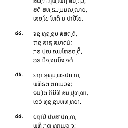
ສພ຺ຠິ ກຸພ຺ເພຖ ສນ຺ຖວໍ;
ສຕໍ ສທ຺ຘມ຺ມມຎ຺ຎາຍ,
ເສຍ຺ໂຍ ໂຫຕິ ນ ປາປິໂຍ.
.
ຈຊ ທຸຊ຺ຊນ ສໍສຄ຺ຄໍ,
໔໒
ຠຊ ສາຘຸ ສມາຄມໍ;
ກຣ ປຸຎ຺ຎມໂຫຣຕ຺ຕິໍ,
ສຣ ນິຈ຺ຈມນິຈ຺ຈຕໍ.
.
ຍຖາ
ອຸທຸມ຺ພຣປກ຺ກາ,
໔໓
ພຫິຣຕ຺ຕກເມວຈ;
ອນ຺ໂຕ ກິມີຫິ ສມ຺ປຸຓ຺ຓາ,
ເອວໍ ທຸຊ຺ຊນຫທ຺ທຍາ.
.
ຍຖາປິ ປນສາປກ຺ກາ,
໔໔
ພຫິ ກຓ຺ຑກເມວ ຈ;