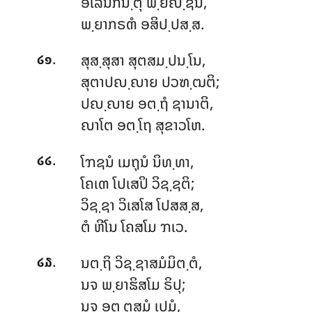
ອໂລນກນ຺ຕຸ ພ຺ຍຎ຺ຊນໍ,
ພ຺ຍາກຣຓໍ ອສິປ຺ປສ຺ສ.
.
ສຸສ຺ສຸສາ ສຸຕສມ຺ປນ຺ໂນ,
໒໑
ສຸຕາປຎ຺ຎາຍ ປວຑ຺ຒຕິ;
ປຎ຺ຎາຍ ອຕ຺ຖໍ ຊານາຕິ,
ຎາໂຕ ອຕ຺ໂຖ ສຸຂາວໂຫ.
.
ໂຠຊນໍ ເມຖຸນໍ ນິທ຺ທາ,
໒໒
ໂຄເຓ ໂປເສປິ ວິຊ຺ຊຕິ;
ວິຊ຺ຊາ ວິເສໂສ ໂປສສ຺ສ,
ຕໍ ຫີໂນ ໂຄສໂມ ຠເວ.
.
ນຕ຺ຖິ ວິຊ຺ຊາສມໍມິຕ຺ຕໍ,
໒໓
ນຈ ພ຺ຍາຘິສໂມ ຣິປຸ;
ນຈ
ອຕ຺ຕສມໍ ເປມໍ,