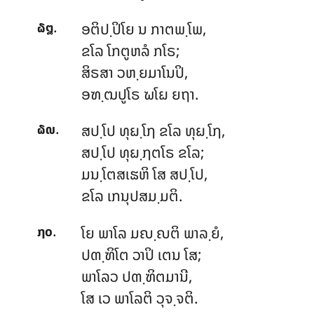
.
ອຕິປ຺ປິໂຍ ນ ກາຕພ຺ໂພ,
໖໘
ຂໂລ ໂກຕູຫລໍ ກໂຣ;
ສິຣສາ ວຫ຺ຍມາໂນປິ,
ອຑ຺ຒປູໂຣ ຆໂຏ ຍຖາ.
.
ສປ຺ໂປ ທຸຏ຺ໂຐ ຂໂລ ທຸຏ຺ໂຐ,
໖໙
ສປ຺ໂປ ທຸຏ຺ຐຕໂຣ ຂໂລ;
ມນ຺ໂຕສເຘຫິ ໂສ ສປ຺ໂປ,
ຂໂລ ເກນຸປສມ຺ມຕິ.
.
ໂຍ ພາໂລ ມຎ຺ຎຕິ ພາລ຺ຍໍ,
໗໐
ປຓ຺ຑິໂຕ ວາປິ ເຕນ ໂສ;
ພາໂລວ ປຓ຺ຑິຕມານີ,
ໂສ ເວ ພາໂລຕິ ວຸຈ຺ຈຕິ.