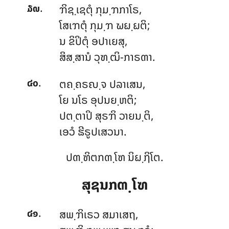
.
ຠິຊ຺ເຊຕຸໍ ກຸມ຺ຠກາໂຣ,
໓໙
ໂສເຠຕຸໍ ກຸມ຺ຠ ຆຏ຺ຏຕິ;
ນ ຂິປິຕຸໍ ອປາເຍສຸ,
ສິສ຺ສານໍ ວຸຑ຺ຒິ-ກາຣຓາ.
.
ຕຄ຺ຄຣຎ຺ຈ ປລາເສນ,
໔໐
ໂຍ ນໂຣ ອຸປນຍ຺ຫຕິ;
ປຕ຺ຕາປິ ສຸຣຠິ ວາຍນ຺ຕິ,
ເອວໍ ຘີຣູປເສວນາ.
ປຓ຺ຑິຕກຓ຺ໂຑ ນິຏ຺ຐິໂຕ.
ສຸຊນກຓ຺ໂຑ
.
ສພ຺ຠິເຣວ ສມາເສຖ,
໔໑