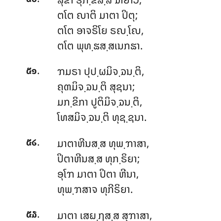
ຕໂຕ ຎາຕິ ມາຕາ ປິຕຸ;
ຕໂຕ ອາຈຣິໂຍ ຣຎ຺ໂຎ,
ຕໂຕ ພຸທ຺ຘສ຺ສເນກຘາ.
.
ຠມຣາ ປຸປ຺ຜມິຈ຺ຉນ຺ຕິ,
໕໑
ຄຸຓມິຈ຺ຉນ຺ຕິ ສຸຊນາ;
ມກ຺ຂິກາ ປູຕິມິຈ຺ຉນ຺ຕິ,
ໂທສມິຈ຺ຉນ຺ຕິ ທຸຊ຺ຊນາ.
.
ມາຕາຫີນສ຺ສ ທຸພ຺ຠາສາ,
໕໒
ປິຕາຫີນສ຺ສ ທຸກ຺ຣິຍາ;
ອຸໂຠ
ມາຕາ ປິຕາ ຫີນາ,
ທຸພ຺ຠສາຈ ທຸກີຣິຍາ.
.
ມາຕາ ເສຏ຺ຐສ຺ສ ສຸຠາສາ,
໕໓