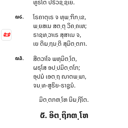
ທູຣໂຕ ປຣິວຊ຺ຊເຍ.
.
ໂຣຄາຕຸເຣ ຈ ທຸພ຺ຠິກ຺ເຂ,
໙໒
ພ຺ຍສເນ ສຕ຺ຕຸ ວິຄ຺ຄເຫ;
📜
ຣາຊທ຺ວາເຣ ສຸສາເນ ຈ,
ເຍ ຕິຏ຺ຐນ຺ຕິ ສຸມິຕ຺ຕກາ.
.
ສີຕວາໂຈ ພຫຸມິຕ຺ໂຕ,
໙໓
ຜຣຸໂສ ອປ຺ປມິຕ຺ຕໂກ;
ອຸປມໍ ເອຕ຺ຖ ຎາຕພ຺ພາ,
ຈນ຺ທ-ສູຣິຍ-ຣາຊູນໍ.
ມິຕ຺ຕກຓ຺ໂຑ ນິຏ຺ຐິໂຕ.
໕. ອິຕ຺ຖິກຓ຺ໂຑ