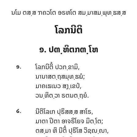
ນໂມ ຕສ຺ສ ຠຄວໂຕ ອຣຫໂຕ ສມ຺ມາສມ຺ພຸທ຺ຘສ຺ສ
ໂລກນີຕິ
໑. ປຓ຺ຑິຕກຓ຺ໂຑ
.
ໂລກນີຕິໍ
ປວກ຺ຂາມິ,
໑
ນານາສຕ຺ຖສມຸທ຺ຘຏໍ;
ມາຄເຘເນວ ສງ຺ເຂປໍ,
ວນ຺ທິຕ຺ວາ ຣຕນຕ຺ຖຍໍ.
.
ນີຕິໂລເກ ປຸຣິສສ຺ສ ສາໂຣ,
໒
ມາຕາ ປິຕາ ອາຈຣິໂຍຈ ມິຕ຺ໂຕ;
ຕສ຺ມາ ຫິ ນີຕິໍ ປຸຣິໂສ ວິຊຎ຺ຎາ,