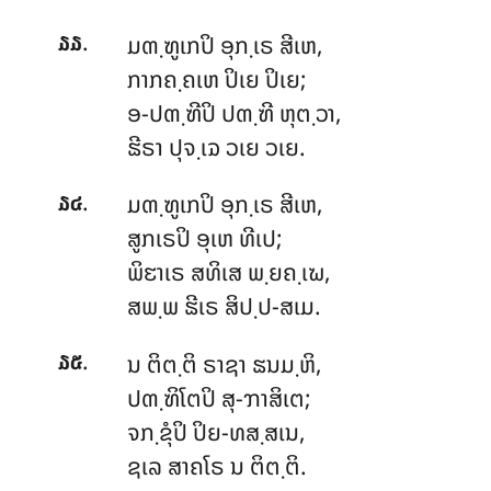
.
ມຓ຺ຑູເກປິ ອຸກ຺ເຣ ສີເຫ,
໓໓
ກາກຄ຺ຄເຫ ປິເຍ ປິເຍ;
ອ-ປຓ຺ຑີປິ
ປຓ຺ຑີ ຫຸຕ຺ວາ,
ຘີຣາ ປຸຈ຺ເຉ ວເຍ ວເຍ.
.
ມຓ຺ຑູເກປິ ອຸກ຺ເຣ ສີເຫ,
໓໔
ສູກເຣປິ ອຸເຫ ທີເປ;
ພິຬາເຣ ສທິເສ ພ຺ຍຄ຺ເຆ,
ສພ຺ພ ຘີເຣ ສິປ຺ປ-ສເມ.
.
ນ ຕິຕ຺ຕິ ຣາຊາ ຘນມ຺ຫິ,
໓໕
ປຓ຺ຑິໂຕປິ ສຸ-ຠາສິເຕ;
ຈກ຺ຂຸໍປິ ປິຍ-ທສ຺ສເນ,
ຊເລ ສາຄໂຣ ນ ຕິຕ຺ຕິ.