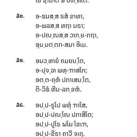
ໂຍ ຊານາຕິ ສ ປຓ຺ຑິໂຕ.
.
ອ-ຘນສ຺ສ ຣສໍ ຂາທາ,
໓໐
ອ-ພລສ຺ສ ຫຖາ ນຣາ;
ອ-ປຎ຺ຎສ຺ສ ວາກ຺ຍ-ກຖາ,
ອຸມ຺ມຕ຺ຕກ-ສມາ ອິເມ.
.
ອນວ຺ຫາຍໍ ຄມຍນ຺ໂຕ,
໓໑
ອ-ປຸຈ຺ຉາ ພຫຸ-ຠາສໂກ;
ອຕ຺ຕ-ຄຸຓໍ ປກາເສນ຺ໂຕ,
ຕິ-ວິຘໍ ຫີນ-ລກ຺ຂຓໍ.
.
ອປ຺ປ-ຣູໂປ ພຫຸໍ ຠາໂສ,
໓໒
ອປ຺ປ-ປຎ຺ໂຎ ປກາສິໂຕ;
ອປ຺ປ-ປູໂຣ ຆໂຏ ໂຂເຠ,
ອປ຺ປ-ຂີຣາ ຄາວີ ຈເຖ.