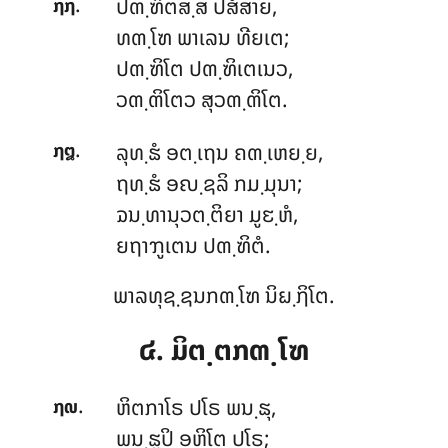
.
ປຓ຺ຑິຕສ຺ສ ປສໍສາຍ,
໗໗
ທຓ຺ໂຑ ພາເລນ ທີຍເຕ;
ປຓ຺ຑິໂຕ ປຓ຺ຑິເຕເນວ,
ວຓ຺ຓິໂຕວ ສຸວຓ຺ຓິໂຕ.
.
ລຸທ຺ຘໍ ອຕ຺ເຖນ ຄຓ຺ເຫຍ຺ຍ,
໗໘
ຖທ຺ຘໍ ອຎ຺ຊລິ ກມ຺ມຸນາ;
ຉນ຺ທານຸວຕ຺ຕິຍາ ມູຬ຺ຫໍ,
ຍຖາຠູເຕນ ປຓ຺ຑິຕໍ.
ພາລທຸຊ຺ຊນກຓ຺ໂຑ ນິຏ຺ຐິໂຕ.
໔. ມິຕ຺ຕກຓ຺ໂຑ
.
ຫິຕກາໂຣ ປໂຣ ພນ຺ຘຸ,
໗໙
ພນ຺ຘູປິ ອຫິໂຕ ປໂຣ;