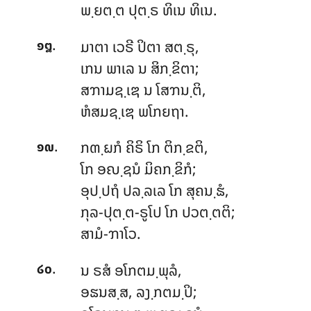
ພ຺ຍຕ຺ຕ ປຸຕ຺ຣ ທິເນ ທິເນ.
.
ມາຕາ ເວຣີ ປິຕາ ສຕ຺ຣຸ,
໑໘
ເກນ ພາເລ ນ ສິກ຺ຂິຕາ;
ສຠາມຊ຺ເຌ
ນ ໂສຠນ຺ຕິ,
ຫໍສມຊ຺ເຌ ພໂກຍຖາ.
.
ກຓ຺ຏກໍ ຄິຣິ ໂກ ຕິກ຺ຂຕິ,
໑໙
ໂກ ອຎ຺ຊນໍ ມິຄກ຺ຂິກໍ;
ອຸປ຺ປຖໍ ປລ຺ລເລ ໂກ ສຸຄນ຺ຘໍ,
ກຸລ-ປຸຕ຺ຕ-ຣູໂປ ໂກ ປວຕ຺ຕຕິ;
ສາມໍ-ຠາໂວ.
.
ນ ຣສໍ ອໂກຕມ຺ພຸລໍ,
໒໐
ອຘນສ຺ສ, ລງ຺ກຕມ຺ປິ;