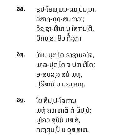
.
ຣູປ-ໂຍພ຺ພນ-ສມ຺ປນ຺ນາ,
໓໖
ວິສາຖ-ກຸຖ-ສມ຺ຠວາ;
ວິຊ຺ຊາ-ຫີນາ ນ ໂສຠນ຺ຕິ,
ນິຄນ຺ຘາ ອິວ ກິໍສຸກາ.
.
ຫີເນ ປຸຕ຺ໂຕ ຣາຊາມຈ຺ໂຈ,
໓໗
ພາລ-ປຸຕ຺ໂຕ ຈ ປຓ຺ຑິໂຕ;
ອ-ຘນສ຺ສ ຘນໍ ພຫຸ,
ປຸຣິສານໍ ນ ມຎ຺ຎຖ.
.
ໂຍ ສິປ຺ປ-ໂລເຠນ,
໓໘
ພຫຸໍ ຄຓ຺ຫາຕິ ຕໍ ສິປ຺ປໍ;
ມູໂຄວ
ສຸປິນໍ ປສ຺ສໍ,
ກເຖຕຸມ຺ປິ ນ ອຸສ຺ສເຫ.