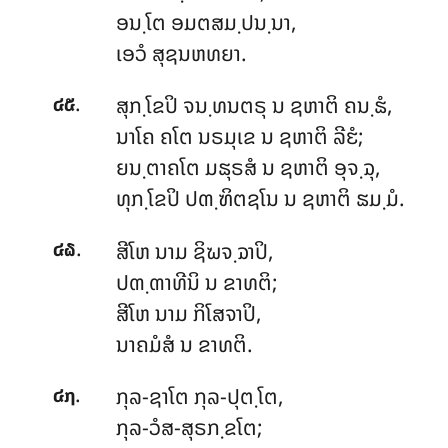
ອນ຺ໂຕ ອມຕສມ຺ປນ຺ນາ,
ເອວໍ ສຸຊນຫທຍາ.
.
ສຸກ຺ໂຂປິ ຈນ຺ທນຕຣຸ ນ ຊຫາຕິ ຄນ຺ຘໍ,
໔໕
ນາໂຄ ຄໂຕ ນຣມຸເຂ ນ ຊຫາຕິ ລີຬໍ;
ຍນ຺ຕາຄໂຕ ມຘຸຣສໍ ນ ຊຫາຕິ ອຸຈ຺ຉຸ,
ທຸກ຺ໂຂປິ ປຓ຺ຑິຕຊໂນ ນ ຊຫາຕິ ຘມ຺ມໍ.
.
ສີໂຫ ນາມ ຊິຆຈ຺ຉາປິ,
໔໖
ປຓ຺ຓາທີນິ ນ ຂາທຕິ;
ສີໂຫ ນາມ ກິໂສຈາປິ,
ນາຄມໍສໍ ນ ຂາທຕິ.
.
ກຸລ-ຊາໂຕ ກຸລ-ປຸຕ຺ໂຕ,
໔໗
ກຸລ-ວໍສ-ສຸຣກ຺ຂໂຕ;