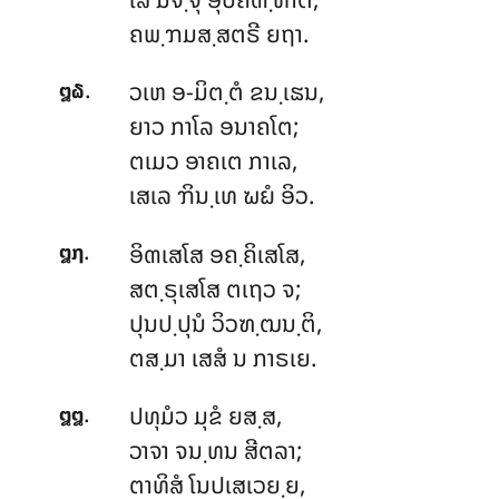
ຄພ຺ຠມສ຺ສຕຣີ ຍຖາ.
.
ວເຫ ອ-ມິຕ຺ຕໍ ຂນ຺ເຘນ,
໘໖
ຍາວ ກາໂລ ອນາຄໂຕ;
ຕເມວ ອາຄເຕ ກາເລ,
ເສເລ ຠິນ຺ເທ ຆຏໍ ອິວ.
.
ອິຓເສໂສ ອຄ຺ຄິເສໂສ,
໘໗
ສຕ຺ຣຸເສໂສ ຕເຖວ ຈ;
ປຸນປ຺ປຸນໍ ວິວຑ຺ຒນ຺ຕິ,
ຕສ຺ມາ ເສສໍ ນ ກາຣເຍ.
.
ປທຸມໍວ ມຸຂໍ ຍສ຺ສ,
໘໘
ວາຈາ ຈນ຺ທນ ສີຕລາ;
ຕາທິສໍ ໂນປເສເວຍ຺ຍ,