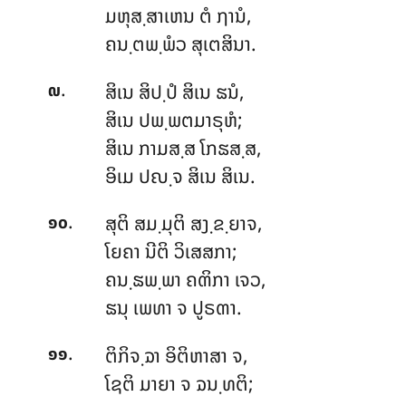
ມຫຸສ຺ສາເຫນ
ຕໍ ຐານໍ,
ຄນ຺ຕພ຺ພໍວ ສຸເຕສິນາ.
.
ສິເນ ສິປ຺ປໍ ສິເນ ຘນໍ,
໙
ສິເນ ປພ຺ພຕມາຣຸຫໍ;
ສິເນ ກາມສ຺ສ ໂກຘສ຺ສ,
ອິເມ ປຎ຺ຈ ສິເນ ສິເນ.
.
ສຸຕິ ສມ຺ມຸຕິ ສງ຺ຂ຺ຍາຈ,
໑໐
ໂຍຄາ ນີຕິ ວິເສສກາ;
ຄນ຺ຘພ຺ພາ ຄຓິກາ ເຈວ,
ຘນຸ ເພທາ ຈ ປູຣຓາ.
.
ຕິກິຈ຺ຉາ ອິຕິຫາສາ ຈ,
໑໑
ໂຊຕິ ມາຍາ ຈ ຉນ຺ທຕິ;