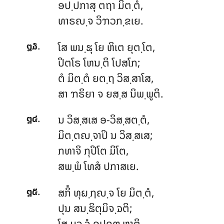
ອປ຺ປກາສຸ ຕຖາ ມິຕ຺ຕໍ,
ທາຣຎ຺ຈ ວິຠວກ຺ຂເຍ.
.
ໂສ ພນ຺ຘຸ ໂຍ ຫິເຕ ຍຸຕ຺ໂຕ,
໘໓
ປິຕໂຣ ໂຫນ຺ຕິ ໂປສໂກ;
ຕໍ ມິຕ຺ຕໍ ຍຕ຺ຖ ວິສ຺ສາໂສ,
ສາ ຠຣິຍາ ຈ ຍສ຺ສ ນິພ຺ພູຕິ.
.
ນ ວິສ຺ສເສ ອ-ວິສ຺ສຕ຺ຕໍ,
໘໔
ມິຕ຺ຕຎ຺ຈາປິ ນ ວິສ຺ສເສ;
ກທາຈິ ກຸປິໂຕ ມິໂຕ,
ສພ຺ພໍ ໂທສໍ ປກາສເຍ.
.
ສກິໍ ທຸຏ຺ຐຎ຺ຈ ໂຍ ມິຕ຺ຕໍ,
໘໕
ປຸນ ສນ຺ຘິຕຸມິຈ຺ຉຕິ;
ໂສ
ມຈ຺ຈຸໍ ອຸປຄຓ຺ຫາຕິ,