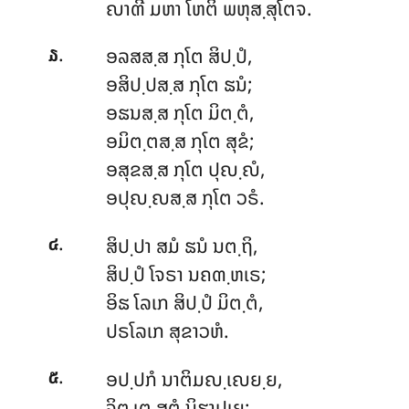
ຎາຓີ ມຫາ ໂຫຕິ ພຫຸສ຺ສຸໂຕຈ.
.
ອລສສ຺ສ ກຸໂຕ ສິປ຺ປໍ,
໓
ອສິປ຺ປສ຺ສ ກຸໂຕ ຘນໍ;
ອຘນສ຺ສ ກຸໂຕ ມິຕ຺ຕໍ,
ອມິຕ຺ຕສ຺ສ ກຸໂຕ ສຸຂໍ;
ອສຸຂສ຺ສ
ກຸໂຕ ປຸຎ຺ຎໍ,
ອປຸຎ຺ຎສ຺ສ ກຸໂຕ ວຣໍ.
.
ສິປ຺ປາ ສມໍ ຘນໍ ນຕ຺ຖິ,
໔
ສິປ຺ປໍ ໂຈຣາ ນຄຓ຺ຫເຣ;
ອິຘ ໂລເກ ສິປ຺ປໍ ມິຕ຺ຕໍ,
ປຣໂລເກ ສຸຂາວຫໍ.
.
ອປ຺ປກໍ ນາຕິມຎ຺ເຎຍ຺ຍ,
໕
ຈິຕ຺ເຕ ສຸຕໍ ນິຘາປເຍ;