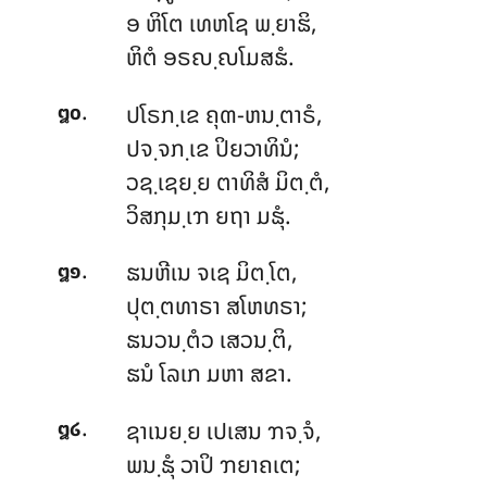
ອ ຫິໂຕ ເທຫໂຊ ພ຺ຍາຘິ,
ຫິຕໍ ອຣຎ຺ຎໂມສຘໍ.
.
ປໂຣກ຺ເຂ ຄຸຓ-ຫນ຺ຕາຣໍ,
໘໐
ປຈ຺ຈກ຺ເຂ ປິຍວາທິນໍ;
ວຊ຺ເຊຍ຺ຍ
ຕາທິສໍ ມິຕ຺ຕໍ,
ວິສກຸມ຺ເຠ ຍຖາ ມຘຸໍ.
.
ຘນຫີເນ ຈເຊ ມິຕ຺ໂຕ,
໘໑
ປຸຕ຺ຕທາຣາ ສໂຫທຣາ;
ຘນວນ຺ຕໍວ ເສວນ຺ຕິ,
ຘນໍ ໂລເກ ມຫາ ສຂາ.
.
ຊາເນຍ຺ຍ ເປເສນ ຠຈ຺ຈໍ,
໘໒
ພນ຺ຘຸໍ ວາປິ ຠຍາຄເຕ;