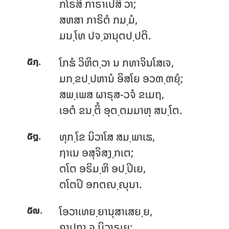
ກໂຣສິ ກາຣາເປສິ ວາ;
ສຫສາ ກາຣິຕໍ ກມ຺ມໍ,
ມນ຺ໂທ ປຈ຺ຉານຸຕປ຺ປຕິ.
.
ໂກຘໍ ວິຫິຕ຺ວາ ນ ກທາຈິນໂສເຈ,
໕໗
ມກ຺ຂປ຺ປຫານໍ ອິສໂຍ ອວຓ຺ຓຍຸໍ;
ສພ຺ເພສ
ຜາຣຸສ-ວຈໍ ຂເມຖ,
ເອຕໍ ຂນ຺ຕິໍ ອຸຕ຺ຕມມາຫຸ ສນ຺ໂຕ.
.
ທຸກ຺ໂຂ ນິວາໂສ ສມ຺ພາເຘ,
໕໘
ຐາເນ ອສຸຈິສງ຺ກເຕ;
ຕໂຕ ອຣິມ຺ຫິ ອປ຺ປິເຍ,
ຕໂຕປິ ອກຕຎ຺ຎຸນາ.
.
ໂອວາເທຍ຺ຍານຸສາເສຍ຺ຍ,
໕໙
ຄາປກາ ຈ ນິວາຣເຍ;