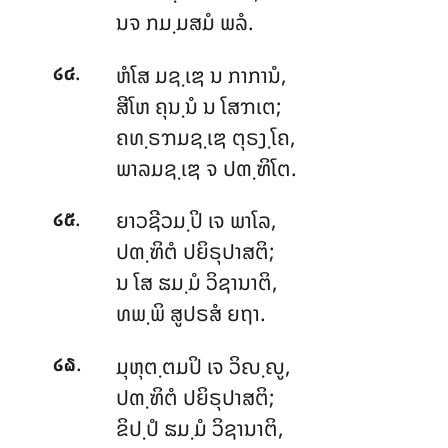
ນຈ ກມ຺ມສມໍ ພລໍ.
.
ຫໍໂສ ມຊ຺ເຌ ນ ກາການໍ,
໒໔
ສີໂຫ ຄຸນ຺ນໍ ນ ໂສຠເຕ;
ຄທ຺ຣຠມຊ຺ເຌ ຕຸຣງ຺ໂຄ,
ພາລມຊ຺ເຌ ຈ ປຓ຺ຑິໂຕ.
.
ຍາວຊີວມ຺ປິ ເຈ ພາໂລ,
໒໕
ປຓ຺ຑິຕໍ ປຍິຣຸປາສຕິ;
ນ ໂສ ຘມ຺ມໍ ວິຊານາຕິ,
ທພ຺ພິ ສູປຣສໍ ຍຖາ.
.
ມຸຫຸຕ຺ຕມປິ ເຈ ວິຎ຺ຎູ,
໒໖
ປຓ຺ຑິຕໍ ປຍິຣຸປາສຕິ;
ຂິປ຺ປໍ ຘມ຺ມໍ ວິຊານາຕິ,