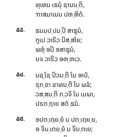
ທຸເຫນ
ເຘນຸໍ ຊານນ຺ຕິ,
ຠາສມາເນນ ປຓ຺ຑິຕໍ.
.
ຘນມປ຺ປມ຺ປິ ສາຘູນໍ,
໖໓
ກູເປ ວາຣິວ ນິສ຺ສໂຍ;
ພຫຸໍ ອປິ ອສາຘູນໍ,
ນຈ ວາຣີວ ອຓ຺ຓເວ.
.
ນຊ຺ໂຊ ປິວນ຺ຕິ ໂນ ອາປໍ,
໖໔
ຣຸກ຺ຂາ ຂາທນ຺ຕິ ໂນ ຜລໍ;
ວສ຺ສນ຺ຕິ ກ຺ວຈິ ໂນ ເມຆາ,
ປຣຕ຺ຖາຍ ສຕໍ ຘນໍ.
.
ອປຕ຺ເຖຍ຺ຍໍ ນ ປຕ຺ເຖຍ຺ຍ,
໖໕
ອ ຈິນ຺ເຕຍ຺ຍໍ ນ ຈິນ຺ຕເຍ;