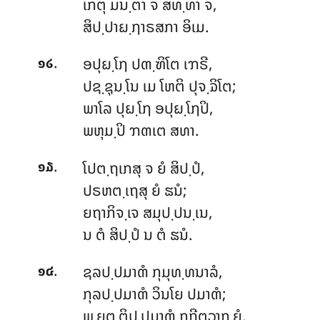
ເກຕຸ ມນ຺ຕາ ຈ ສທ຺ທາ ຈ,
ສິປ຺ປາຏ຺ຐາຣສກາ ອິເມ.
.
ອປຸຏ຺ໂຐ ປຓ຺ຑິໂຕ ເຠຣີ,
໑໒
ປຊ຺ຊຸນ຺ໂນ ເມ ໂຫຕິ ປຸຈ຺ຉິໂຕ;
ພາໂລ ປຸຏ຺ໂຐ ອປຸຏ຺ໂຐປິ,
ພຫຸມ຺ປິ ຠຓເຕ ສທາ.
.
ໂປຕ຺ຖເກສຸ ຈ ຍໍ ສິປ຺ປໍ,
໑໓
ປຣຫຕ຺ເຖສຸ ຍໍ ຘນໍ;
ຍຖາກິຈ຺ເຈ
ສມຸປ຺ປນ຺ເນ,
ນ ຕໍ ສິປ຺ປໍ ນ ຕໍ ຘນໍ.
.
ຊລປ຺ປມາຓໍ ກຸມຸທ຺ທນາລໍ,
໑໔
ກຸລປ຺ປມາຓໍ ວິນໂຍ ປມາຓໍ;
ພ຺ຍຕ຺ຕິປ຺ປມາຓໍ ກຖີຕວາກ຺ຍໍ,