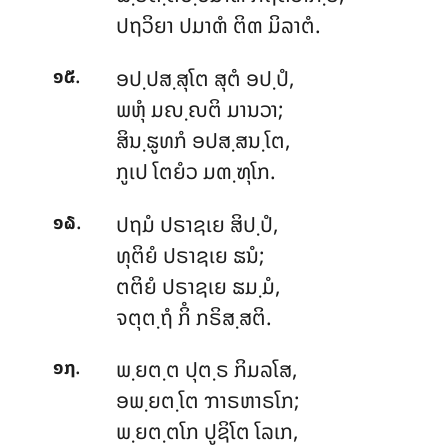
ປຖວິຍາ ປມາຓໍ ຕິຓ ມິລາຕໍ.
.
ອປ຺ປສ຺ສຸໂຕ ສຸຕໍ ອປ຺ປໍ,
໑໕
ພຫຸໍ ມຎ຺ຎຕິ ມານວາ;
ສິນ຺ຘູທກໍ ອປສ຺ສນ຺ໂຕ,
ກູເປ ໂຕຍໍວ ມຓ຺ຑຸໂກ.
.
ປຖມໍ ປຣາຊເຍ ສິປ຺ປໍ,
໑໖
ທຸຕິຍໍ ປຣາຊເຍ ຘນໍ;
ຕຕິຍໍ ປຣາຊເຍ ຘມ຺ມໍ,
ຈຕຸຕ຺ຖໍ ກິໍ ກຣິສ຺ສຕິ.
.
ພ຺ຍຕ຺ຕ ປຸຕ຺ຣ ກິມລໂສ,
໑໗
ອພ຺ຍຕ຺ໂຕ ຠາຣຫາຣໂກ;
ພ຺ຍຕ຺ຕໂກ ປູຊິໂຕ ໂລເກ,