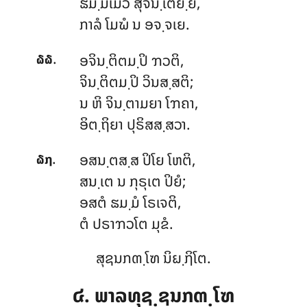
ຘມ຺ມເມວ ສຸຈິນ຺ເຕຍ຺ຍ,
ກາລໍ ໂມຆໍ ນ ອຈ຺ຈເຍ.
.
ອຈິນ຺ຕິຕມ຺ປິ ຠວຕິ,
໖໖
ຈິນ຺ຕິຕມ຺ປິ ວິນສ຺ສຕິ;
ນ ຫິ ຈິນ຺ຕາມຍາ ໂຠຄາ,
ອິຕ຺ຖິຍາ ປຸຣິສສ຺ສວາ.
.
ອສນ຺ຕສ຺ສ ປິໂຍ ໂຫຕິ,
໖໗
ສນ຺ເຕ ນ ກຸຣຸເຕ ປິຍໍ;
ອສຕໍ
ຘມ຺ມໍ ໂຣເຈຕິ,
ຕໍ ປຣາຠວໂຕ ມຸຂໍ.
ສຸຊນກຓ຺ໂຑ ນິຏ຺ຐິໂຕ.
໔. ພາລທຸຊ຺ຊນກຓ຺ໂຑ