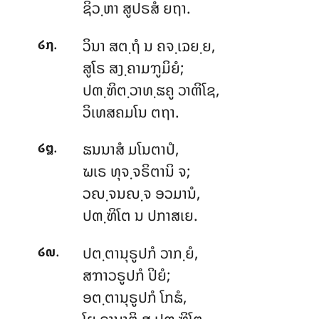
ຊິວ຺ຫາ ສູປຣສໍ ຍຖາ.
.
ວິນາ ສຕ຺ຖໍ ນ ຄຈ຺ເຉຍ຺ຍ,
໒໗
ສູໂຣ ສງ຺ຄາມຠູມິຍໍ;
ປຓ຺ຑິຕ຺ວາທ຺ຘຄູ ວາຓິໂຊ,
ວິເທສຄມໂນ ຕຖາ.
.
ຘນນາສໍ ມໂນຕາປໍ,
໒໘
ຆເຣ ທຸຈ຺ຈຣິຕານິ ຈ;
ວຎ຺ຈນຎ຺ຈ
ອວມານໍ,
ປຓ຺ຑິໂຕ ນ ປກາສເຍ.
.
ປຕ຺ຕານຸຣູປກໍ ວາກ຺ຍໍ,
໒໙
ສຠາວຣູປກໍ ປິຍໍ;
ອຕ຺ຕານຸຣູປກໍ ໂກຘໍ,