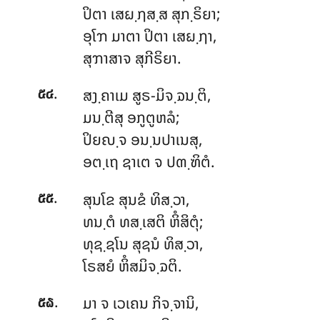
ປິຕາ ເສຏ຺ຐສ຺ສ ສຸກ຺ຣິຍາ;
ອຸໂຠ ມາຕາ ປິຕາ ເສຏ຺ຐາ,
ສຸຠາສາຈ ສຸກີຣິຍາ.
.
ສງ຺ຄາເມ ສູຣ-ມິຈ຺ຉນ຺ຕິ,
໕໔
ມນ຺ຕີສຸ ອກູຕູຫລໍ;
ປິຍຎ຺ຈ ອນ຺ນປາເນສຸ,
ອຕ຺ເຖ ຊາເຕ ຈ ປຓ຺ຑິຕໍ.
.
ສຸນໂຂ ສຸນຂໍ ທິສ຺ວາ,
໕໕
ທນ຺ຕໍ ທສ຺ເສຕິ ຫິໍສິຕຸໍ;
ທຸຊ຺ຊໂນ ສຸຊນໍ ທິສ຺ວາ,
ໂຣສຍໍ ຫິໍສມິຈ຺ຉຕິ.
.
ມາ ຈ ເວເຄນ ກິຈ຺ຈານິ,
໕໖