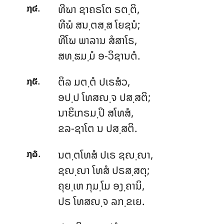
.
ທີຆາ ຊາຄຣໂຕ ຣຕ຺ຕິ,
໗໔
ທີຆໍ ສນ຺ຕສ຺ສ ໂຍຊນໍ;
ທີໂຆ ພາລານ ສໍສາໂຣ,
ສທ຺ຘມ຺ມໍ ອ-ວິຊານຕໍ.
.
ຕິລ ມຕ຺ຕໍ ປເຣສໍວ,
໗໕
ອປ຺ປ ໂທສຎ຺ຈ ປສ຺ສຕິ;
ນາຬິເກຣມ຺ປິ ສໂທສໍ,
ຂລ-ຊາໂຕ ນ ປສ຺ສຕິ.
.
ນຕ຺ຕໂທສໍ ປເຣ ຊຎ຺ຎາ,
໗໖
ຊຎ຺ຎາ ໂທສໍ ປຣສ຺ສຕຸ;
ຄຸຍ຺ເຫ
ກຸມ຺ໂມ ອງ຺ຄານິ,
ປຣ ໂທສຎ຺ຈ ລກ຺ຂເຍ.