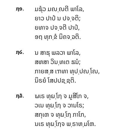
.
ມຘຸໍວ ມຎ຺ຎຕີ ພາໂລ,
໗໑
ຍາວ ປາປໍ ນ ປຈ຺ຈຕິ;
ຍທາຈ
ປຈ຺ຈຕີ ປາປໍ,
ອຖ ທຸກ຺ຂໍ ນິຄຈ຺ຉຕິ.
.
ນ ສາຘຸ ພລວາ ພາໂລ,
໗໒
ສຫສາ ວິນ຺ທເຕ ຘນໍ;
ກາຍສ຺ສ ເຠທາ ທຸປ຺ປຎ຺ໂຎ,
ນິຣຍໍ ໂສປປຊ຺ຊຕິ.
.
ຆເຣ ທຸຏ຺ໂຐ ຈ ມູສີໂກ ຈ,
໗໓
ວເນ ທຸຏ຺ໂຐ ຈ ວານໂຣ;
ສກຸເຓ ຈ ທຸຏ຺ໂຐ ກາໂກ,
ນເຣ ທຸຏ຺ໂຐຈ ພ຺ຣາຫ຺ມໂຓ.