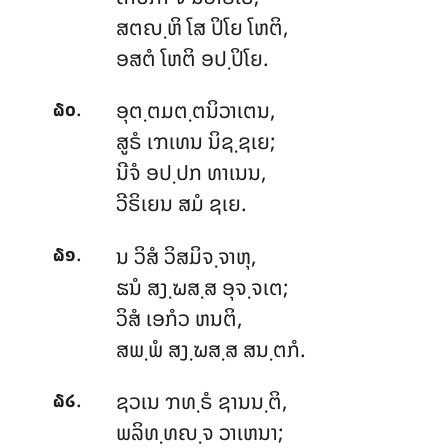
ສຕຎ຺ຫິ ໂສ ປິໂຍ ໂຫຕິ,
ອສຕໍ ໂຫຕິ ອປ຺ປິໂຍ.
.
ອຸຕ຺ຕມຕ຺ຕນິວາເຕນ,
໖໐
ສູຣໍ ເຠເທນ ນິຊ຺ຊເຍ;
ນີຈໍ ອປ຺ປກ ທາເນນ,
ວີຣິເຍນ ສມໍ ຊເຍ.
.
ນ ວິສໍ ວິສມິຈ຺ຈາຫຸ,
໖໑
ຘນໍ ສງ຺ຆສ຺ສ ອຸຈ຺ຈເຕ;
ວິສໍ ເອກໍວ ຫນຕິ,
ສພ຺ພໍ ສງ຺ຆສ຺ສ ສນ຺ຕກໍ.
.
ຊວເນ ຠທ຺ຣໍ ຊານນ຺ຕິ,
໖໒
ພລິທ຺ທຎ຺ຈ ວາເຫນາ;