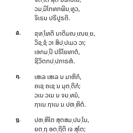
ວມ຺ມິໂກທກພິນ຺ທູວ,
ຈິເຣນ ປຣິປູຣຕິ.
.
ຂຸທ຺ໂທຕິ ນາຕິມຎ຺ເຎຍ຺ຍ,
໖
ວິຊ຺ຊໍ ວາ ສິປ຺ປເມວ ວາ;
ເອກມ຺ປິ ປຣິໂຍທາຕໍ,
ຊີວິຕກປ຺ປກາຣຓໍ.
.
ເສເລ ເສເລ ນ ມາຓິກໍ,
໗
ຄເຊ ຄເຊ ນ ມຸຕ຺ຕິກໍ;
ວເນ ວເນ ນ ຈນ຺ທນໍ,
ຐາເນ ຐາເນ ນ ປຓ຺ຑິຕໍ.
.
ປຓ຺ຑິໂຕ ສຸຕສມ຺ປນ຺ໂນ,
໘
ຍຕ຺ຖ ອຕ຺ຖີຕິ ເຈ ສຸໂຕ;