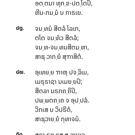
ອຕ຺ຕນາ ທຸກ຺ຂ-ປຕ຺ໂຕປິ,
ຫີນ-ກມ຺ມໍ ນ ກາຣເຍ.
.
ຈນ຺ທນໍ
ສີຕລໍ ໂລເກ,
໔໘
ຕໂຕ ຈນ຺ທໍວ ສີຕລໍ;
ຈນ຺ທ-ຈນ຺ທນສີຕມ຺ຫາ,
ສາຘຸ ວາກ຺ຍໍ ສຸຠາສິຕໍ.
.
ອຸເທຍ຺ຍ ຠາຓຸ ປຈ຺ຉິເມ,
໔໙
ເມຣຸຣາຊາ ນເມຍ຺ຍປິ;
ສີຕລາ ນຣກຄ຺ຄິປິ,
ປພ຺ພຕຄ຺ເຄ ຈ ອຸປ຺ປລໍ.
ວິກເສ ນ ວິປຣີຕໍ,
ສາຘຸວາຍ຺ຍໍ ກຸທາຈນໍ.
.
ສຸຂາ ຣຸກ຺ຂສ຺ສ ຉາຍາວ,
໕໐