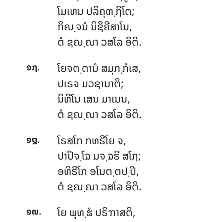
ໂມເຫນ ປລິຄຸຓ຺ຐິໂຕ;
ກິຎ຺ຈນໍ ນິຊິຄີສາໂນ,
ຕໍ ຊຎ຺ຎາ ວສໂລ ອິຕິ.
.
ໂຍຈຕ຺ຕານໍ
ສມຸກ຺ກໍເສ,
໑໗
ປເຣຈ ມວຊານາຕິ;
ນິຫີໂນ ເສນ ມາເນນ,
ຕໍ ຊຎ຺ຎາ ວສໂລ ອິຕິ.
.
ໂຣສໂກ
ກທຣີໂຍ ຈ,
໑໘
ປາປິຈ຺ໂຉ ມຈ຺ຉຣີ ສໂຐ;
ອຫິຣີໂກ ອໂນຕ຺ຕປ຺ປີ,
ຕໍ ຊຎ຺ຎາ ວສໂລ ອິຕິ.
.
ໂຍ
ພຸທ຺ຘໍ ປຣິຠາສຕິ,
໑໙