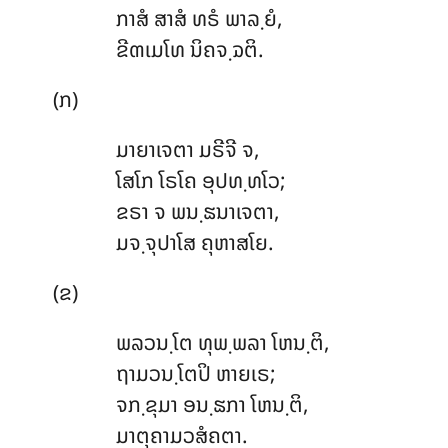
ກາສໍ ສາສໍ ທຣໍ ພາລ຺ຍໍ,
ຂີຓເມໂທ ນິຄຈ຺ຉຕິ.
(ກ)
ມາຍາເຈຕາ
ມຣີຈີ ຈ,
ໂສໂກ ໂຣໂຄ ອຸປທ຺ທໂວ;
ຂຣາ ຈ ພນ຺ຘນາເຈຕາ,
ມຈ຺ຈຸປາໂສ ຄຸຫາສໂຍ.
(ຂ)
ພລວນ຺ໂຕ ທຸພ຺ພລາ ໂຫນ຺ຕິ,
ຖາມວນ຺ໂຕປິ ຫາຍເຣ;
ຈກ຺ຂຸມາ ອນ຺ຘກາ ໂຫນ຺ຕິ,
ມາຕຸຄາມວສໍຄຕາ.