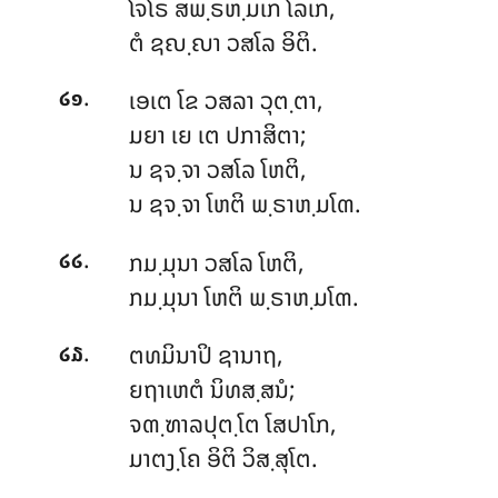
ໂຈໂຣ ສພ຺ຣຫ຺ມເກ ໂລເກ,
ຕໍ ຊຎ຺ຎາ ວສໂລ ອິຕິ.
.
ເອເຕ
ໂຂ ວສລາ ວຸຕ຺ຕາ,
໒໑
ມຍາ ເຍ ເຕ ປກາສິຕາ;
ນ ຊຈ຺ຈາ ວສໂລ ໂຫຕິ,
ນ ຊຈ຺ຈາ ໂຫຕິ ພ຺ຣາຫ຺ມໂຓ.
.
ກມ຺ມຸນາ ວສໂລ ໂຫຕິ,
໒໒
ກມ຺ມຸນາ ໂຫຕິ ພ຺ຣາຫ຺ມໂຓ.
.
ຕທມິນາປິ
ຊານາຖ,
໒໓
ຍຖາເຫຕໍ ນິທສ຺ສນໍ;
ຈຓ຺ຑາລປຸຕ຺ໂຕ ໂສປາໂກ,
ມາຕງ຺ໂຄ ອິຕິ ວິສ຺ສຸໂຕ.