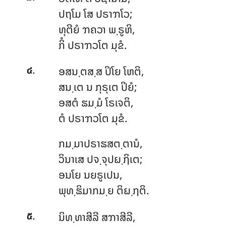
ປຖໂມ ໂສ ປຣາຠໂວ;
ທຸຕີຍໍ ຠຄວາ ພ຺ຣູຫິ,
ກິໍ ປຣາຠວໂຕ ມຸຂໍ.
.
ອສນ຺ຕສ຺ສ
ປິໂຍ ໂຫຕິ,
໔
ສນ຺ເຕ ນ ກຸຣຸເຕ ປິຍໍ;
ອສຕໍ ຘມ຺ມໍ ໂຣເຈຕິ,
ຕໍ ປຣາຠວໂຕ ມຸຂໍ.
ກມ຺ມາປຣາຘສຕ຺ຕານໍ
,
ວິນາເສ ປຈ຺ຈຸປຏ຺ຐິເຕ;
ອນໂຍ ນຍຣູເປນ,
ພຸທ຺ຘິມາກມ຺ຍ ຕິຏ຺ຐຕິ.
.
ນິທ຺ທາສີລີ
ສຠາສີລີ,
໕