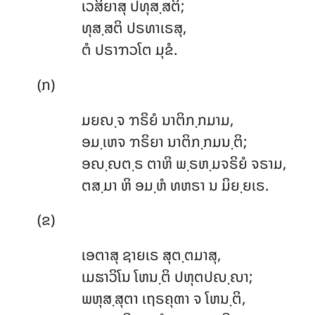
ເວສິຍາສຸ ປທຸສ຺ສຕິ;
ທຸສ຺ສຕິ ປຣທາເຣສຸ,
ຕໍ ປຣາຠວໂຕ ມຸຂໍ.
(ກ)
ມຍຎ຺ຈ
ຠຣິຍໍ ນາຕິກ຺ກມາມ,
ອມ຺ເຫຈ ຠຣິຍາ ນາຕິກ຺ກມນ຺ຕິ;
ອຎ຺ຎຕ຺ຣ ຕາຫິ ພ຺ຣຫ຺ມຈຣິຍໍ ຈຣາມ,
ຕສ຺ມາ ຫິ ອມ຺ຫໍ ທຫຣາ ນ ມິຍ຺ຍເຣ.
(ຂ)
ເອຕາສຸ
ຊາຍເຣ ສຸຕ຺ຕມາສຸ,
ເມຘາວິໂນ ໂຫນ຺ຕິ ປຫຸຕປຎ຺ຎາ;
ພຫຸສ຺ສຸຕາ ເຖຣຄຸຓາ ຈ ໂຫນ຺ຕິ,