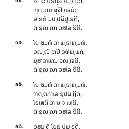
.
ໂຍ
ເວ ປຣກຸລໍ ຄນ຺ຕ຺ວາ,
໑໓
ຠຸຕ຺ວານ ສຸຈິໂຠຊນໍ;
ອາຄຕໍ ນປ຺ປຏິປູເຊຕິ,
ຕໍ ຊຎ຺ຎາ ວສໂລ ອິຕິ.
.
ໂຍ
ສມຓໍ ວາ ພ຺ຣາຫ຺ມຓໍ,
໑໔
ອຎ຺ຎໍ ວາປິ ວຓິພ຺ພກໍ;
ມຸສາວາເທນ ວຎ຺ເຈຕິ,
ຕໍ ຊຎ຺ຎາ ວສໂລ ອິຕິ.
.
ໂຍ ສມຓໍ ວາ ພ຺ຣາຫ຺ມຓໍ,
໑໕
ຠຕ຺ຕກາເລ ອຸປຏ຺ຐິຕໍ;
ໂຣເສຕິ ວາ ນ ຈ ເທຕິ,
ຕໍ ຊຎ຺ຎາ ວສໂລ ອິຕິ.
.
ອສນ຺ຕໍ
ໂຍຘ ປພ຺ຣູຕິ,
໑໖