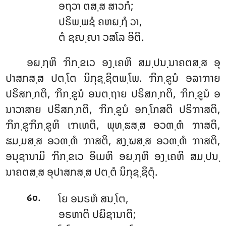
ອຖວາ ຕສ຺ສ ສາວກໍ;
ປຣິພ຺ພຊໍ ຄຫຏ຺ຐໍ ວາ,
ຕໍ ຊຎ຺ຎາ ວສໂລ ອິຕິ.
ອຏ຺ຐຫິ
ຠິກ຺ຂເວ ອງ຺ເຄຫິ ສມ຺ປນ຺ນາຄຕສ຺ສ ອຸ
ປາສກສ຺ສ ປຕ຺ໂຕ ນິກຸຊ຺ຊິຕພ຺ໂພ. ຠິກ຺ຂູນໍ ອລາຠາຍ
ປຣິສກ຺ກຕິ, ຠິກ຺ຂູນໍ ອນຕ຺ຖາຍ ປຣິສກ຺ກຕິ, ຠິກ຺ຂູນໍ ອ
ນາວາສາຍ ປຣິສກ຺ກຕິ, ຠິກ຺ຂູນໍ ອກ຺ໂກສຕິ ປຣິຠາສຕິ,
ຠິກ຺ຂູຠິກ຺ຂູຫິ ເຠເທຕິ, ພຸທ຺ຘສ຺ສ ອວຓ຺ຓໍ ຠາສຕິ,
ຘມ຺ມສ຺ສ ອວຓ຺ຓໍ ຠາສຕິ, ສງ຺ຆສ຺ສ ອວຓ຺ຓໍ ຠາສຕິ,
ອນຸຊານາມິ ຠິກ຺ຂເວ ອິເມຫິ ອຏ຺ຐຫິ ອງ຺ເຄຫິ ສມ຺ປນ຺
ນາຄຕສ຺ສ ອຸປາສກສ຺ສ ປຕ຺ຕໍ ນິກຸຊ຺ຊິຕຸໍ.
.
ໂຍ
ອນຣຫໍ ສນ຺ໂຕ,
໒໐
ອຣຫາຕິ ປຏິຊານາຕິ;