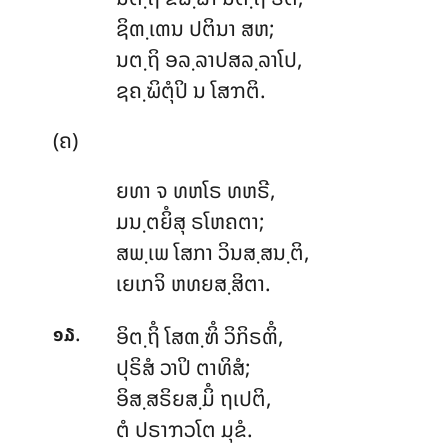
ຊິຓ຺ເຓນ ປຕິນາ ສຫ;
ນຕ຺ຖິ ອລ຺ລາປສລ຺ລາໂປ,
ຊຄ຺ຆິຕຸໍປິ ນ ໂສຠຕິ.
(ຄ)
ຍທາ ຈ ທຫໂຣ ທຫຣີ,
ມນ຺ຕຍິໍສຸ ຣໂຫຄຕາ;
ສພ຺ເພ ໂສກາ ວິນສ຺ສນ຺ຕິ,
ເຍເກຈິ ຫທຍສ຺ສິຕາ.
.
ອິຕ຺ຖິໍ
ໂສຓ຺ຑິໍ ວິກິຣຓິໍ,
໑໓
ປຸຣິສໍ ວາປິ ຕາທິສໍ;
ອິສ຺ສຣິຍສ຺ມິໍ ຖເປຕິ,
ຕໍ ປຣາຠວໂຕ ມຸຂໍ.