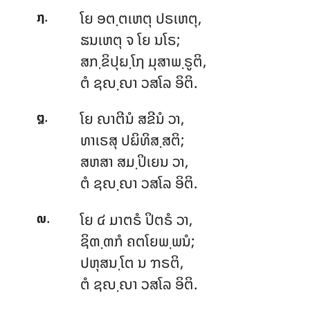
.
ໂຍ
ອຕ຺ຕເຫຕຸ ປຣເຫຕຸ,
໗
ຘນເຫຕຸ ຈ ໂຍ ນໂຣ;
ສກ຺ຂິປຸຏ຺ໂຐ ມຸສາພ຺ຣູຕິ,
ຕໍ ຊຎ຺ຎາ ວສໂລ ອິຕິ.
.
ໂຍ
ຎາຕີນໍ ສຂີນໍ ວາ,
໘
ທາເຣສຸ ປຏິທິສ຺ສຕິ;
ສຫສາ ສມ຺ປິເຍນ ວາ,
ຕໍ ຊຎ຺ຎາ ວສໂລ ອິຕິ.
.
ໂຍ
໔ ມາຕຣໍ ປິຕຣໍ ວາ,
໙
ຊິຓ຺ຓກໍ ຄຕໂຍພ຺ພນໍ;
ປຫຸສນ຺ໂຕ ນ ຠຣຕິ,
ຕໍ ຊຎ຺ຎາ ວສໂລ ອິຕິ.