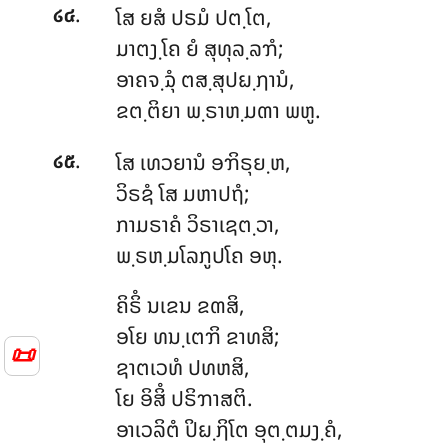
.
ໂສ
ຍສໍ ປຣມໍ ປຕ຺ໂຕ,
໒໔
ມາຕງ຺ໂຄ ຍໍ ສຸທຸລ຺ລຠໍ;
ອາຄຈ຺ຉຸໍ ຕສ຺ສຸປຏ຺ຐານໍ,
ຂຕ຺ຕິຍາ ພ຺ຣາຫ຺ມຓາ ພຫູ.
.
ໂສ
ເທວຍານໍ ອຠິຣຸຍ຺ຫ,
໒໕
ວິຣຊໍ ໂສ ມຫາປຖໍ;
ກາມຣາຄໍ ວິຣາເຊຕ຺ວາ,
ພ຺ຣຫ຺ມໂລກູປໂຄ ອຫຸ.
ຄິຣິໍ
ນເຂນ ຂຓສິ,
ອໂຍ ທນ຺ເຕຠິ ຂາທສິ;
📜
ຊາຕເວທໍ ປທຫສິ,
ໂຍ ອິສິໍ ປຣິຠາສຕິ.
ອາເວລິຕໍ
ປິຏ຺ຐິໂຕ ອຸຕ຺ຕມງ຺ຄໍ,