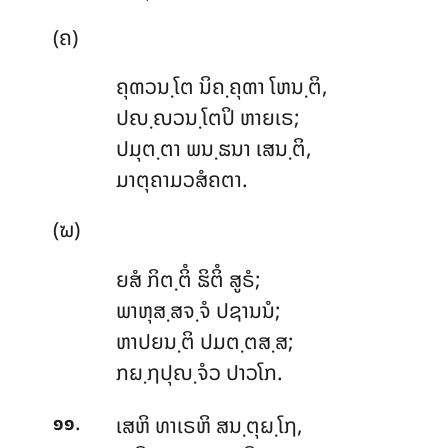
(ຄ)
ຄຸຓວນ຺ໂຕ
ນິຄ຺ຄຸຓາ ໂຫນ຺ຕິ,
ປຎ຺ຎວນ຺ໂຕປິ ຫາຍເຣ;
ປມຸຕ຺ຕາ ພນ຺ຘນາ ເສນ຺ຕິ,
ມາຕຸຄາມວສໍຄຕາ.
(ຆ)
ຍສໍ
ກິຕ຺ຕິໍ ຘິຕິໍ ສູຣໍ;
ພາຫຸສ຺ສຈ຺ຈໍ ປຊານນໍ;
ຫາປຍນ຺ຕິ ປມຕ຺ຕສ຺ສ;
ກຏ຺ຐປຸຎ຺ຈໍວ ປາວໂກ.
.
ເສຫິ
ທາເຣຫິ ສນ຺ຕຸຏ຺ໂຐ,
໑໑