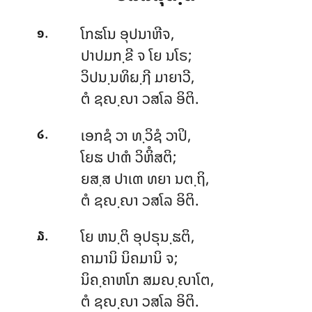
.
ໂກຘໂນ
ອຸປນາຫີຈ,
໑
ປາປມກ຺ຂີ ຈ ໂຍ ນໂຣ;
ວິປນ຺ນທິຏ຺ຐີ ມາຍາວີ,
ຕໍ ຊຎ຺ຎາ ວສໂລ ອິຕິ.
.
ເອກຊໍ
ວາ ທ຺ວິຊໍ ວາປິ,
໒
ໂຍຘ ປາຓໍ ວິຫິໍສຕິ;
ຍສ຺ສ ປາເຓ ທຍາ ນຕ຺ຖິ,
ຕໍ ຊຎ຺ຎາ ວສໂລ ອິຕິ.
.
ໂຍ
ຫນ຺ຕິ ອຸປຣຸນ຺ຘຕິ,
໓
ຄາມານິ ນິຄມານິ ຈ;
ນິຄ຺ຄາຫໂກ ສມຎ຺ຎາໂຕ,
ຕໍ ຊຎ຺ຎາ ວສໂລ ອິຕິ.