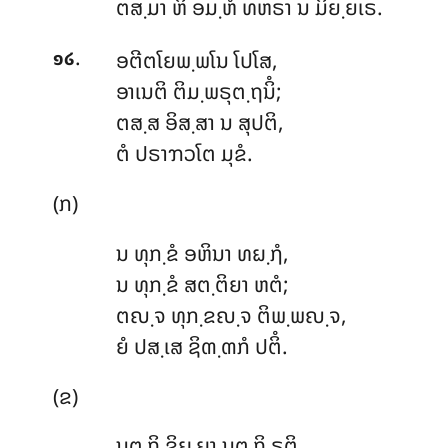
ຕສ຺ມາ ຫິ ອມ຺ຫໍ ທຫຣາ ນ ມິຍ຺ຍເຣ.
.
ອຕີຕໂຍພ຺ພໂນ
ໂປໂສ,
໑໒
ອາເນຕິ ຕິມ຺ພຣຸຕ຺ຖນິໍ;
ຕສ຺ສ ອິສ຺ສາ ນ ສຸປຕິ,
ຕໍ ປຣາຠວໂຕ ມຸຂໍ.
(ກ)
ນ
ທຸກ຺ຂໍ ອຫິນາ ທຏ຺ຐໍ,
ນ ທຸກ຺ຂໍ ສຕ຺ຕິຍາ ຫຕໍ;
ຕຎ຺ຈ ທຸກ຺ຂຎ຺ຈ ຕິພ຺ພຎ຺ຈ,
ຍໍ ປສ຺ເສ ຊິຓ຺ຓກໍ ປຕິໍ.
(ຂ)
ນຕ຺ຖິ
ຂິຏ຺ຏາ ນຕ຺ຖິ ຣຕິ,