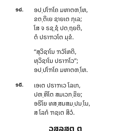
.
ອປ຺ປໂຠໂຄ
ມຫາຕຓ຺ໂຫ,
໑໔
ຂຕ຺ຕິເຍ ຊາຍເຕ ກຸເລ;
ໂສ ຈ ຣຊ຺ຊໍ ປຕ຺ຖຍຕິ,
ຕໍ ປຣາຠວໂຕ ມຸຂໍ.
‘‘ສຸວິຊາໂນ
ຠວໍໂຫຕິ,
ທຸວິຊາໂນ ປຣາຠໂວ’’;
ອປ຺ປໂຠໂຄ ມຫາຕຓ຺ໂຫ.
.
ເອເຕ
ປຣາຠເວ ໂລເກ,
໑໕
ປຓ຺ຑິໂຕ ສມເວກ຺ຂິຍ;
ອຣິໂຍ ທສ຺ສນສມ຺ປນ຺ໂນ,
ສ ໂລກໍ ຠຊເຕ ສິວໍ.
ວສລສຸຕ຺ຕ