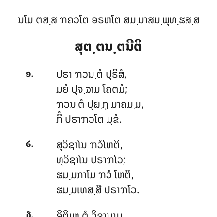
ນໂມ ຕສ຺ສ ຠຄວໂຕ ອຣຫໂຕ ສມ຺ມາສມ຺ພຸທ຺ຘສ຺ສ
ສຸຕ຺ຕນ຺ຕນີຕິ
.
ປຣາ
ຠວນ຺ຕໍ ປຸຣິສໍ,
໑
ມຍໍ ປຸຈ຺ຉາມ ໂຄຕມໍ;
ຠວນ຺ຕໍ ປຸຏ຺ຐຸ ມາຄມ຺ມ,
ກິໍ ປຣາຠວໂຕ ມຸຂໍ.
.
ສຸວິຊາໂນ
ຠວໍໂຫຕິ,
໒
ທຸວິຊາໂນ ປຣາຠໂວ;
ຘມ຺ມກາໂມ ຠວໍ ໂຫຕິ,
ຘມ຺ມເທສ຺ສີ ປຣາຠໂວ.
.
ອິຕິເຫ
ຕໍ ວິຊານາມ,
໓