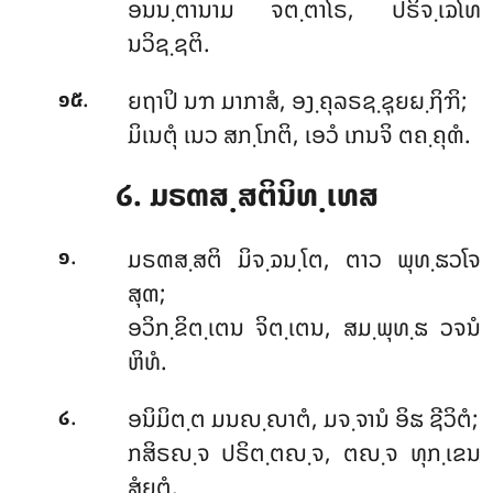
ອນນ຺ຕານາມ ຈຕ຺ຕາໂຣ, ປຣິຈ຺ເຉໂທ
ນວິຊ຺ຊຕິ.
.
ຍຖາປິ ນຠ ມາກາສໍ, ອງ຺ຄຸລຣຊ຺ຊຸຍຏ຺ຐິຠິ;
໑໕
ມິເນຕຸໍ ເນວ ສກ຺ໂກຕິ, ເອວໍ ເກນຈິ ຕຄ຺ຄຸຓໍ.
໒. ມຣຓສ຺ສຕິນິທ຺ເທສ
.
ມຣຓສ຺ສຕິ
ມິຈ຺ຉນ຺ໂຕ, ຕາວ ພຸທ຺ຘວໂຈ
໑
ສຸຓ;
ອວິກ຺ຂິຕ຺ເຕນ ຈິຕ຺ເຕນ, ສມ຺ພຸທ຺ຘ ວຈນໍ
ຫິທໍ.
.
ອນິມິຕ຺ຕ
ມນຎ຺ຎາຕໍ, ມຈ຺ຈານໍ ອິຘ ຊີວິຕໍ;
໒
ກສິຣຎ຺ຈ ປຣິຕ຺ຕຎ຺ຈ, ຕຎ຺ຈ ທຸກ຺ເຂນ
ສໍຍຸຕໍ.