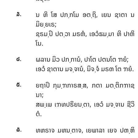
.
ນ ຫິ ໂສ ປກ຺ກໂມ ອຕ຺ຖິ, ເຍນ ຊາຕາ ນ
໓
ມິຍ຺ຍເຣ;
ຊຣມ຺ປິ ປຕ຺ວາ ມຣຓໍ, ເອວໍຘມ຺ມາ ຫິ ປາຓິ
ໂນ.
.
ຜລານ
ມິວ ປກ຺ການໍ, ປາໂຕ ປຕນໂຕ ຠຍໍ;
໔
ເອວໍ ຊາຕານ ມຈ຺ຈານໍ, ນິຈ຺ຈໍ ມຣຓ ໂຕ ຠຍໍ.
.
ຍຖາປິ ກຸມ຺ຠກາຣສ຺ສ, ກຕາ ມຕ຺ຕິກຠາຊ
໕
ນາ;
ສພ຺ເພ ເຠທປຣິຍນ຺ຕາ, ເອວໍ ມຈ຺ຈານ ຊີວິ
ຕໍ.
.
ທຫຣາຈ
ມຫນ຺ຕາຈ, ເຍພາລາ ເຍຈ ປຓ຺ຑິ
໖