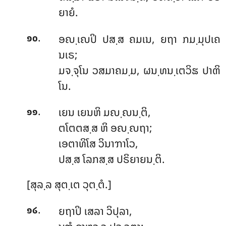
ຍາຍໍ.
.
ອຎ຺ເຎປິ
ປສ຺ສ ຄມເນ, ຍຖາ ກມ຺ມຸປເຄ
໑໐
ນເຣ;
ມຈ຺ຈຸໂນ ວສມາຄມ຺ມ, ຜນ຺ທນ຺ເຕວິຘ ປາຓິ
ໂນ.
.
ເຍນ ເຍນຫິ ມຎ຺ຎນ຺ຕິ,
໑໑
ຕໂຕຕສ຺ສ ຫິ ອຎ຺ຎຖາ;
ເອຕາທິໂສ ວິນາຠາໂວ,
ປສ຺ສ ໂລກສ຺ສ ປຣິຍາຍນ຺ຕິ.
[ສຸລ຺ລ ສຸຕ຺ເຕ ວຸຕ຺ຕໍ.]
.
ຍຖາປິ
ເສລາ ວິປຸລາ,
໑໒