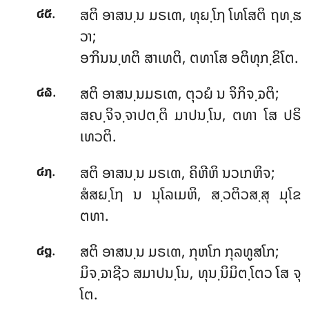
.
ສຕິ ອາສນ຺ນ ມຣເຓ, ທຸຏ຺ໂຐ ໂທໂສຕິ ຖທ຺ຘ
໔໕
ວາ;
ອຠິນນ຺ທຕິ ສາເທຕິ, ຕທາໂສ ອຕິທຸກ຺ຂິໂຕ.
.
ສຕິ
ອາສນ຺ນມຣເຓ, ຕຸວຏໍ ນ ຈິກິຈ຺ຉຕິ;
໔໖
ສຎ຺ຈິຈ຺ຈາປຕ຺ຕິ ມາປນ຺ໂນ, ຕທາ ໂສ ປຣິ
ເທວຕິ.
.
ສຕິ ອາສນ຺ນ ມຣເຓ, ຄິຫີຫິ ນວເກຫິຈ;
໔໗
ສໍສຏ຺ໂຐ ນ ນຸໂລເມຫິ, ສ຺ວຕິວສ຺ສຸ ມຸໂຂ
ຕທາ.
.
ສຕິ
ອາສນ຺ນ ມຣເຓ, ກຸຫໂກ ກຸລທູສໂກ;
໔໘
ມິຈ຺ຉາຊີວ ສມາປນ຺ໂນ, ທຸນ຺ນິມິຕ຺ໂຕວ ໂສ ຈຸ
ໂຕ.