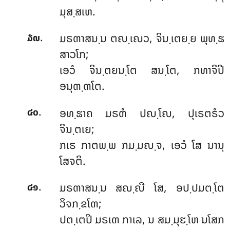
ມຸສ຺ສເຫ.
.
ມຣຓາສນ຺ນ ຕຎ຺ເຎວ, ຈິນ຺ເຕຍ຺ຍ ພຸທ຺ຘ
໓໙
ສາວໂກ;
ເອວໍ ຈິນ຺ຕຍນ຺ໂຕ ສນ຺ໂຕ, ກທາຈິປິ
ອນຸຓ຺ຓໂຕ.
.
ອທ຺ຘາຄ
ມຣຓໍ ປຎ຺ໂຎ, ປຸເຣຕຣໍວ
໔໐
ຈິນ຺ຕເຍ;
ກເຣ ກາຕພ຺ພ ກມ຺ມຎ຺ຈ, ເອວໍ ໂສ ນານຸ
ໂສຈຕິ.
.
ມຣຓາສນ຺ນ ສຎ຺ຎີ ໂສ, ອປ຺ປມຕ຺ໂຕ
໔໑
ວິຈກ຺ຂໂຓ;
ປຕ຺ເຕປິ ມຣເຓ ກາເລ, ນ ສມ຺ມຸຬ຺ໂຫ ນໂສກ