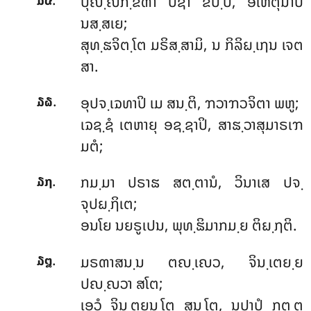
ປຸຎ຺ຎກ຺ຂີຓາ ປຊາ ຂິປ຺ປໍ, ອເຫຕຸນາປິ
໓໕
ນສ຺ສເຍ;
ສຸທ຺ຘຈິຕ຺ໂຕ ມຣິສ຺ສາມິ, ນ ກິລິຏ຺ເຐນ ເຈຕ
ສາ.
.
ອຸປຈ຺ເຉທາປິ
ເມ ສນ຺ຕິ, ຠວາຠວຈິຕາ ພຫູ;
໓໖
ເຉຊ຺ຊໍ ເຕຫາຍຸ ອຊ຺ຊາປິ, ສາຘ຺ວາສຸມາຣເຠ
ມຕໍ;
.
ກມ຺ມາ ປຣາຘ ສຕ຺ຕານໍ, ວິນາເສ ປຈ຺
໓໗
ຈຸປຏ຺ຐິເຕ;
ອນໂຍ ນຍຣູເປນ, ພຸທ຺ຘິມາກມ຺ຍ ຕິຏ຺ຐຕິ.
.
ມຣຓາສນ຺ນ
ຕຎ຺ເຎວ, ຈິນ຺ເຕຍ຺ຍ
໓໘
ປຎ຺ຎວາ ສໂຕ;
ເອວໍ ຈິນ຺ຕຍນ຺ໂຕ ສນ຺ໂຕ, ນປາປໍ ກຕ຺ຕຸ