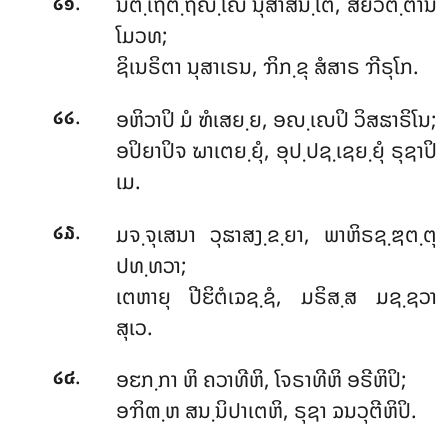
.
ນຕ຺ເຖຕ຺ຖຎ຺ໂຎ
ນຸສາສນ຺ໂຕ, ສຍໍວຕ຺ຕານ
໒໑
ໂມວທ;
ຊິເນຣິຕາ ນຸສາເຣນ, ຠິກ຺ຂຸ ສໍສາຣ ຠີຣຸໂກ.
.
ອຫິວາປິ
ມໍ ຑໍເສຍ຺ຍ, ອຎ຺ເຎປິ ວິສຘາຣິໂນ;
໒໒
ອປິຍາປິຈ ຆາເຕຍ຺ຍຸໍ, ອຸປ຺ປຊ຺ເຊຍ຺ຍຸໍ ຣຸຊາປິ
ເມ.
.
ມຈ຺ຈຸເສນາ ວຸຘາສງ຺ຂ຺ຍາ, ພາຫິຣຊ຺ຌຕ຺ຕຸ
໒໓
ປທ຺ທວາ;
ເຕຫາຍຸ ປີຬິຕໍເຉຊ຺ຊໍ, ມຣິສ຺ສ ມຊ຺ຊວາ
ສຸເວ.
.
ອຬກ຺ກາ
ຫິ ຄວາທີຫິ, ໂຈຣາທີຫິ ອຣີຫິປິ;
໒໔
ອຠິຓ຺ຫ ສນ຺ນິປາເຕຫິ, ຣຸຊາ ຉນວຸຕີຫິປິ.