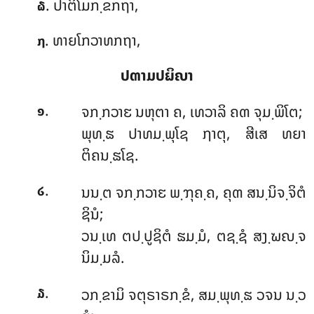
. ປາຕິໂມກ຺ຂກຖາ,
໖
. ທາຍໂກວາທກຖາ,
໗
ປຓາມປຏິຎາ
.
ຈກ຺ກວາຬ
ນຫຸຕາ ຄ, ເທວາລິ ຄຓ ຈຸມ຺ພິໂຕ;
໑
ພຸທ຺ຘ ປາທມ຺ພຸໂຊ ຐາຕຸ, ສີເສ ທຍາ
ຕິຄນ຺ຘໂຊ.
.
ນນ຺ຕ
ຈກ຺ກວາຬ ພ຺ຠຸຄ຺ຄ, ຄຸຓ ສນ຺ນິຈ຺ຈິຕໍ
໒
ຊິນໍ;
ວນ຺ເທ ຕປ຺ປູຊິຕໍ ຘມ຺ມໍ, ຕຊ຺ຊໍ ສງ຺ຆຎ຺ຈ
ນິມ຺ມລໍ.
.
ວກ຺ຂາມິ
ຈຕຸຣາຣກ຺ຂໍ, ສມ຺ພຸທ຺ຘ ວຈນ ນ຺ວ
໓