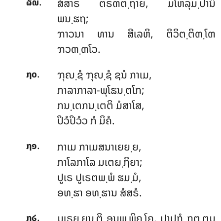
.
ສໍສາຣ ຕຣຓຕ຺ຖາຍ, ມໂຫລຸມ຺ປານິ
໖໙
ພນ຺ຘຖ;
ຠາວນາ ທານ ສີເລຫິ, ຕິວິຕ຺ຕິຓ຺ໂຓ
ຠວຓ຺ຓໂວ.
.
ຠຸຎ຺ຊໍ
ຠຸຎ຺ຊໍ ຊນໍ ກາເມ,
໗໐
ກາລາກາລາ-ພຸໂຘນ຺ຕໂກ;
ກນ຺ເຕກນ຺ເຕຕິ ມໍສາໂສ,
ປິວໍປິວໍວ ກໍ ມິຄໍ.
.
ກາເມ ກາເມສນາເຍຍ຺ຍ,
໗໑
ກາໂລກາໂລ ມເຕຏ຺ຐິຍາ;
ປູເຣ ປູເຣຕພ຺ພໍ ຘມ຺ມໍ,
ອທ຺ຘາ ອທ຺ຘານ ສໍສຣໍ.
.
ມເຣຍ຺ຍນ຺ຕິ
ອນຸພ຺ພິຄ຺ໂຄ, ປາປກໍ ກຕ຺ຕຸມຸ
໗໒