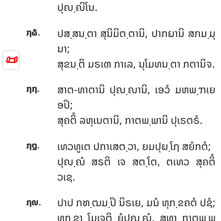
ປຸຎ຺ຎິໂນ.
.
ປສ຺ສນ຺ຕາ ສຸນິມິຕ຺ຕານິ, ປາກຏານິ ສກມ຺ມຸ
໗໖
ນາ;
📜
ສຸຂນ຺ຕິ ມຣເຓ ກາເລ, ນຸໂມທນ຺ຕາ ກຕານິຈ.
.
ສາຕ-ທາຕານິ
ປຸຎ຺ຎານິ, ເອວໍ ມຫພ຺ຠເຍ
໗໗
ອປິ;
ສຸຄຕິໍ ລຫຸເນຕານິ, ກາຕພ຺ພານິ ປຸເຣຕຣໍ.
.
ເທວທູເຕ
ປກາເສຕ຺ວາ, ຍມປຸຏ຺ໂຐ ສຍໍກຕໍ;
໗໘
ປຸຎ຺ຎໍ ສຣຕິ ເຈ ສຕ຺ໂຕ, ຕເທວ ສຸຄຕິໍ
ວເຊ.
.
ປາປ
ກຑ຺ຒມ຺ປິ ນິຣເຍ, ມນໍ ທຸກ຺ຂຄຕໍ ປຊໍ;
໗໙
ທຸກ຺ຂາ ໂມເຈຕິ ຍໍປຸຎ຺ຎໍ, ສທາ ກາຕພ຺ພ