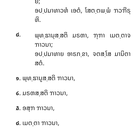
ຍໍ;
ອປ຺ປມາທາວຫໍ ເອຕໍ, ໂສຕ຺ຕພ຺ພໍ ຠວຠີຣຸ
ຫິ.
.
ພຸທ຺ຘານຸສ຺ສຕິ
ມຣຓາ, ຠຸຠາ ເມຕ຺ຕາຈ
໔
ຠາວນາ;
ອປ຺ປມາທາຍ ອາຣກ຺ຂາ, ຈຕສ຺ໂສ ມານິຕາ
ສຕໍ.
. ພຸທ຺ຘານູສ຺ສຕິ ຠາວນາ,
໑
. ມຣຓສ຺ສຕິ ຠາວນາ,
໒
. ອສຸຠ ຠາວນາ,
໓
. ເມຕ຺ຕາ ຠາວນາ,
໔