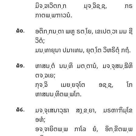
ມິຈ຺ຉາວິຕກ຺ກ ມຸຈ຺ຉິຊ຺ຊ, ກຣ
ກາຕພ຺ພຠາວນໍ.
.
ອຕິກ຺ກນ຺ຕາ ພຫູ ຣຕ຺ໂຍ, ເຂເປຕ຺ວາ ມມ ຊີ
໖໐
ວິຕໍ;
ມນ຺ທາຍຸນາ ປມາເທນ, ຍຸຕ຺ໂຕ ວິຫຣິຕຸໍ ກຖໍ.
.
ຫາສນ຺ຕໍ
ນນ຺ທິ ມຕ຺ຕານໍ, ມຈ຺ຈຸສນ຺ຘີຫິ
໖໑
ຕຈ຺ຉເຍ;
ກຸຈ຺ຉິ ເມຍ຺ຍຈຸໂຕ ອຊ຺ຊ, ໂກ
ຫາສນນ຺ທິຕພ຺ພໂກ.
.
ມຈ຺ຈຸເສນາວຸຘາ ສງ຺ຂ຺ຍາ, ມຣຓາຠິມຸໂຂ
໖໒
ອຫໍ;
ອຈ຺ຈາຍິຕພ຺ພ ກາໂລ ຍໍ, ອິກ຺ຂິຕພ຺ພ