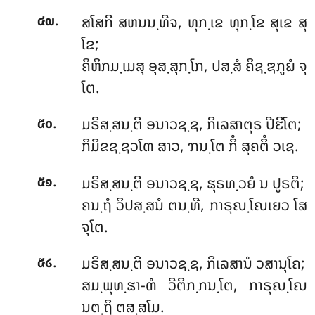
.
ສໂສກີ
ສຫນນ຺ທີຈ, ທຸກ຺ເຂ ທຸກ຺ໂຂ ສຸເຂ ສຸ
໔໙
ໂຂ;
ຄິຫິກມ຺ເມສຸ ອຸສ຺ສຸກ຺ໂກ, ປສ຺ສໍ ຄິຊ຺ຌກູຏໍ ຈຸ
ໂຕ.
.
ມຣິສ຺ສນ຺ຕິ ອນາວຊ຺ຊ, ກິເລສາຕຸຣ ປີຬິໂຕ;
໕໐
ກິມິຂຊ຺ຊວໂຓ ສາວ, ຠນ຺ໂຕ ກິໍ ສຸຄຕິໍ ວເຊ.
.
ມຣິສ຺ສນ຺ຕິ
ອນາວຊ຺ຊ, ຘຸຣທ຺ວຍໍ ນ ປູຣຕິ;
໕໑
ຄນ຺ຖໍ ວິປສ຺ສນໍ ຕນ຺ທີ, ກາຣຸຎ຺ໂຎເຍວ ໂສ
ຈຸໂຕ.
.
ມຣິສ຺ສນ຺ຕິ ອນາວຊ຺ຊ, ກິເລສານໍ ວສານຸໂຄ;
໕໒
ສມ຺ພຸທ຺ຘາ-ຓໍ ວີຕິກ຺ກນ຺ໂຕ, ກາຣຸຎ຺ໂຎ
ນຕ຺ຖິ ຕສ຺ສໂມ.