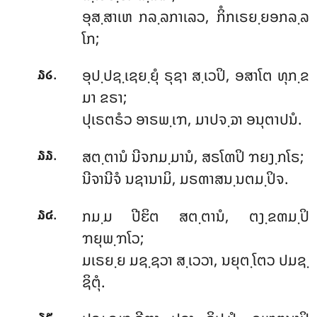
ອຸສ຺ສາເຫ ກລ຺ລກາເລວ, ກິໍກເຣຍ຺ຍອກລ຺ລ
ໂກ;
.
ອຸປ຺ປຊ຺ເຊຍ຺ຍຸໍ
ຣຸຊາ ສ຺ເວປິ, ອສາໂຕ ທຸກ຺ຂ
໓໒
ມາ ຂຣາ;
ປຸເຣຕຣໍວ ອາຣພ຺ເຠ, ມາປຈ຺ຉາ ອນຸຕາປນໍ.
.
ສຕ຺ຕານໍ
ນີຈກມ຺ມານໍ, ສຣໂຓປິ ຠຍງ຺ກໂຣ;
໓໓
ນີຈານີຈໍ ນຊານາມິ, ມຣຓາສນ຺ນຕມ຺ປິຈ.
.
ກມ຺ມ ປີຬິຕ ສຕ຺ຕານໍ, ຕງ຺ຂຓມ຺ປິ
໓໔
ຠຍຸພ຺ຠໂວ;
ມເຣຍ຺ຍ ມຊ຺ຊວາ ສ຺ເວວາ, ນຍຸຕ຺ໂຕວ ປມຊ຺
ຊິຕຸໍ.
.