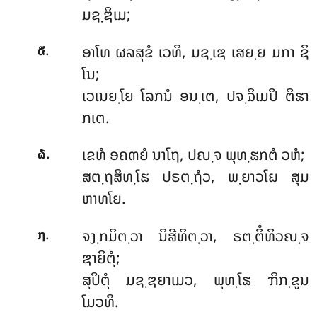
ມຊ຺ຌິເມ;
.
ອາໂທ ຜລສຸຂໍ ເວທິ, ມຊ຺ເຌ ເສຍ຺ຍ ມກາ ຊິ
໕
ໂນ;
ເວເນຍ຺ໂຍ ໂລກນໍ ອນ຺ເຕ, ປຈ຺ຉິເມປິ ຕິຘາ
ກເຕ.
.
ເຂທໍ
ອຄຓຍໍ ນາໂຖ, ປຎ຺ຈ ພຸທ຺ຘກຕໍ ວຫໍ;
໖
ສຕ຺ຖສິທ຺ໂຘ ປຣຕ຺ຖໍວ, ພ຺ຍາວໂຏ ສຸມ
ຫາທໂຍ.
.
ຈງ຺ກມິຕ຺ວາ ນິສີທິຕ຺ວາ, ຣຕ຺ຕິໍທິວຎ຺ຈ
໗
ຌາຍິຕຸໍ;
ສຸປິຕຸໍ ມຊ຺ຌຍາເມວ, ພຸທ຺ໂຘ ຠິກ຺ຂູນ
ໂມວທິ.