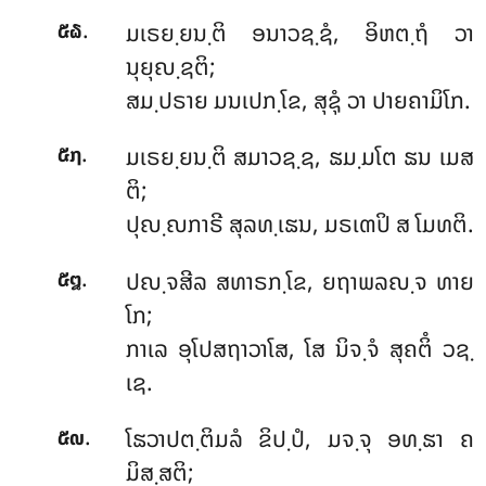
.
ມເຣຍ຺ຍນ຺ຕິ ອນາວຊ຺ຊໍ, ອິຫຕ຺ຖໍ ວາ
໕໖
ນຸຍຸຎ຺ຊຕິ;
ສມ຺ປຣາຍ ມນເປກ຺ໂຂ, ສຸຊຸໍ ວາ ປາຍຄາມິໂກ.
.
ມເຣຍ຺ຍນ຺ຕິ
ສມາວຊ຺ຊ, ຘມ຺ມໂຕ ຘນ ເມສ
໕໗
ຕິ;
ປຸຎ຺ຎກາຣີ ສຸລທ຺ເຘນ, ມຣເຓປິ ສ ໂມທຕິ.
.
ປຎ຺ຈສີລ ສທາຣກ຺ໂຂ, ຍຖາພລຎ຺ຈ ທາຍ
໕໘
ໂກ;
ກາເລ ອຸໂປສຖາວາໂສ, ໂສ ນິຈ຺ຈໍ ສຸຄຕິໍ ວຊ຺
ເຊ.
.
ໂຘວາປຕ຺ຕິມລໍ
ຂິປ຺ປໍ, ມຈ຺ຈຸ ອທ຺ຘາ ຄ
໕໙
ມິສ຺ສຕິ;