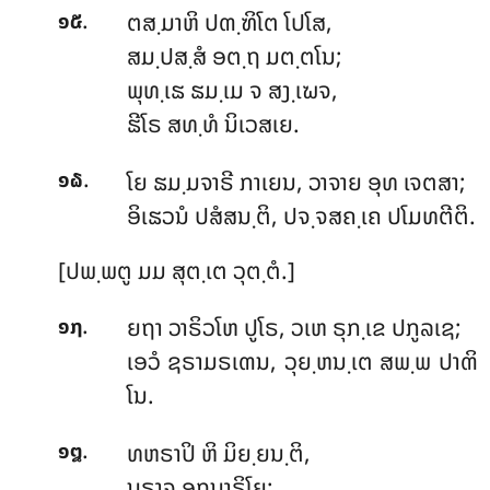
.
ຕສ຺ມາຫິ
ປຓ຺ຑິໂຕ ໂປໂສ,
໑໕
ສມ຺ປສ຺ສໍ ອຕ຺ຖ ມຕ຺ຕໂນ;
ພຸທ຺ເຘ ຘມ຺ເມ ຈ ສງ຺ເຆຈ,
ຘີໂຣ ສທ຺ທໍ ນິເວສເຍ.
.
ໂຍ ຘມ຺ມຈາຣີ ກາເຍນ, ວາຈາຍ ອຸທ ເຈຕສາ;
໑໖
ອິເຘວນໍ ປສໍສນ຺ຕິ, ປຈ຺ຈສຄ຺ເຄ ປໂມທຕີຕິ.
[ປພ຺ພຕູ ມມ ສຸຕ຺ເຕ ວຸຕ຺ຕໍ.]
.
ຍຖາ
ວາຣິວໂຫ ປູໂຣ, ວເຫ ຣຸກ຺ເຂ ປກູລເຊ;
໑໗
ເອວໍ ຊຣາມຣເຓນ, ວຸຍ຺ຫນ຺ເຕ ສພ຺ພ ປາຓິ
ໂນ.
.
ທຫຣາປິ ຫິ ມິຍ຺ຍນ຺ຕິ,
໑໘
ນຣາຈ ອຖນາຣິໂຍ;