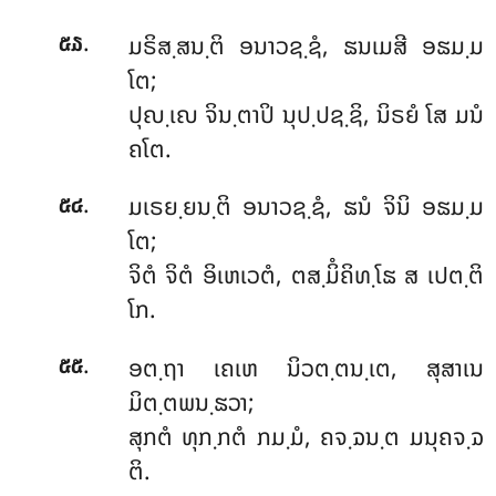
.
ມຣິສ຺ສນ຺ຕິ
ອນາວຊ຺ຊໍ, ຘນເມສີ ອຘມ຺ມ
໕໓
ໂຕ;
ປຸຎ຺ເຎ ຈິນ຺ຕາປິ ນຸປ຺ປຊ຺ຊິ, ນິຣຍໍ ໂສ ມນໍ
ຄໂຕ.
.
ມເຣຍ຺ຍນ຺ຕິ ອນາວຊ຺ຊໍ, ຘນໍ ຈິນິ ອຘມ຺ມ
໕໔
ໂຕ;
ຈິຕໍ ຈິຕໍ ອິເຫເວຕໍ, ຕສ຺ມິໍຄິທ຺ໂຘ ສ ເປຕ຺ຕິ
ໂກ.
.
ອຕ຺ຖາ
ເຄເຫ ນິວຕ຺ຕນ຺ເຕ, ສຸສາເນ
໕໕
ມິຕ຺ຕພນ຺ຘວາ;
ສຸກຕໍ ທຸກ຺ກຕໍ ກມ຺ມໍ, ຄຈ຺ຉນ຺ຕ ມນຸຄຈ຺ຉ
ຕິ.