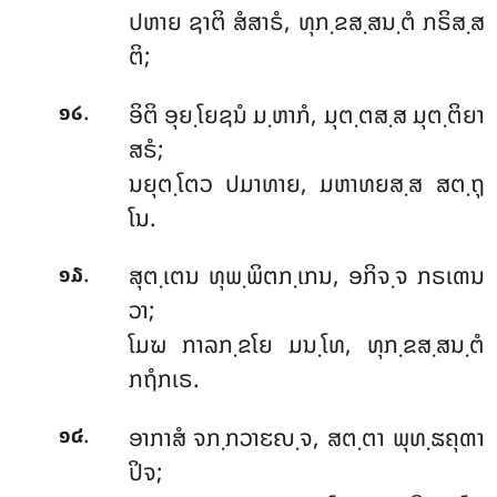
ປຫາຍ ຊາຕິ ສໍສາຣໍ, ທຸກ຺ຂສ຺ສນ຺ຕໍ ກຣິສ຺ສ
ຕິ;
.
ອິຕິ
ອຸຍ຺ໂຍຊນໍ ມ຺ຫາກໍ, ມຸຕ຺ຕສ຺ສ ມຸຕ຺ຕິຍາ
໑໒
ສຣໍ;
ນຍຸຕ຺ໂຕວ ປມາທາຍ, ມຫາທຍສ຺ສ ສຕ຺ຖຸ
ໂນ.
.
ສຸຕ຺ເຕນ ທຸພ຺ພິຕກ຺ເກນ, ອກິຈ຺ຈ ກຣເຓນ
໑໓
ວາ;
ໂມຆ ກາລກ຺ຂໂຍ ມນ຺ໂທ, ທຸກ຺ຂສ຺ສນ຺ຕໍ
ກຖໍກເຣ.
.
ອາກາສໍ
ຈກ຺ກວາຬຎ຺ຈ, ສຕ຺ຕາ ພຸທ຺ຘຄຸຓາ
໑໔
ປິຈ;