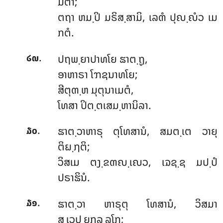
ມຕາ;
ຕຖາ ຫມ຺ປິ ມຣິສ຺ສາມິ, ເລຓໍ ປຸຎ຺ຎໍວ ເມ
ກຕໍ.
.
ປຖພ຺ຍາປາທໂຍ ຘາຕ຺ຖູ,
໒໙
ອາຫາຣາ ໂຠຊນາທໂຍ;
ສີຕຸຓ຺ຫ ມຸຕຸນາເມຕໍ,
ໂທສາ ປິຕ຺ຕເສມ຺ຫານິລາ.
.
ຘາຕ຺ວາຫາຣຸ
ຕຸໂທສານໍ, ສມຕ຺ເຕ ວາຍຸ
໓໐
ຕິຏ຺ຐຕິ;
ວິສເມ ຕງ຺ຂຓຎ຺ເຎວ, ເຉຊ຺ຊ ມປ຺ປໍ
ປຣາຘິນໍ.
.
ຘາຕ຺ວາ ຫາຣຸຕຸ ໂທສານໍ, ວິສມາ
໓໑
ສ຺ເວປ຺ຍກລ຺ລໂກ;