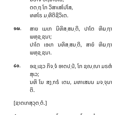
ຕຕ຺ຖ ໂກ ວິສາເສໂປໂສ,
ທຫໂຣ ມ຺ຫີຕິຊີວິເຕ.
.
ສາຍ
ເມເກ ນິທິສ຺ສນ຺ຕິ, ປາໂຕ ທິຏ຺ຐາ
໑໙
ພຫຸຊ຺ຊນາ;
ປາໂຕ ເອເກ ນທິສ຺ສນ຺ຕິ, ສາຍໍ ທິຏ຺ຐາ
ພຫຸຊ຺ຊນາ.
.
ອຊ຺ເຊວ ກິຈ຺ຈໍ ອາຕປ຺ປໍ, ໂກ ຊຎ຺ຎາ ມຣຓໍ
໒໐
ສຸເວ;
ນຫິ ໂນ ສງ຺ກຣໍ ເຕນ, ມຫາເສນນ ມຈ຺ຈຸນາ
ຕິ.
[ຊາຕເກສຸວຸຕ຺ຕໍ.]