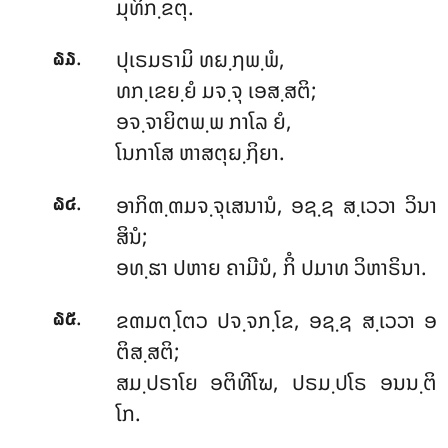
ມຸທິກ຺ຂຕຸ.
.
ປຸເຣມຣາມິ
ທຏ຺ຐພ຺ພໍ,
໖໓
ທກ຺ເຂຍ຺ຍໍ ມຈ຺ຈຸ ເອສ຺ສຕິ;
ອຈ຺ຈາຍິຕພ຺ພ ກາໂລ ຍໍ,
ໂນກາໂສ ຫາສຕຸຏ຺ຐິຍາ.
.
ອາກິຓ຺ຓມຈ຺ຈຸເສນານໍ
, ອຊ຺ຊ ສ຺ເວວາ ວິນາ
໖໔
ສິນໍ;
ອທ຺ຘາ ປຫາຍ ຄາມີນໍ, ກິໍ ປມາທ ວິຫາຣິນາ.
.
ຂຓມຕ຺ໂຕວ ປຈ຺ຈກ຺ໂຂ, ອຊ຺ຊ ສ຺ເວວາ ອ
໖໕
ຕິສ຺ສຕິ;
ສມ຺ປຣາໂຍ ອຕິທີໂຆ, ປຣມ຺ປໂຣ ອນນ຺ຕິ
ໂກ.