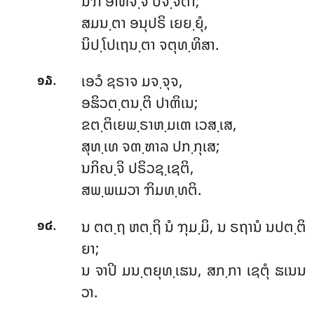
ນຠໍ ອາຫຈ຺ຈ ປຈ຺ຈຕາ;
ສມນ຺ຕາ ອນຸປຣິ ເຍຍ຺ຍຸໍ,
ນິປ຺ໂປເຖນ຺ຕາ ຈຕຸທ຺ທິສາ.
.
ເອວໍ ຊຣາຈ ມຈ຺ຈຸຈ,
໑໓
ອຘິວຕ຺ຕນ຺ຕິ ປາຓິເນ;
ຂຕ຺ຕິເຍພ຺ຣາຫ຺ມເຓ ເວສ຺ເສ,
ສຸທ຺ເທ ຈຓ຺ຑາລ ປກ຺ກຸເສ;
ນກິຎ຺ຈິ ປຣິວຊ຺ເຊຕິ,
ສພ຺ພເມວາ ຠິມທ຺ທຕິ.
.
ນ
ຕຕ຺ຖ ຫຕ຺ຖິ ນໍ ຠຸມ຺ມິ, ນ ຣຖານໍ ນປຕ຺ຕິ
໑໔
ຍາ;
ນ ຈາປິ ມນ຺ຕຍຸທ຺ເຘນ, ສກ຺ກາ ເຊຕຸໍ ຘເນນ
ວາ.