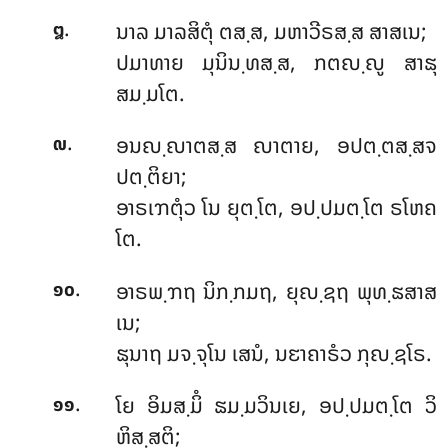
.
ນາລ
ມາລສິຕຸໍ ຕສ຺ສ, ມຫາວີຣສ຺ສ ສາສເນ;
໘
ປມາທາຍ ມຸນິນ຺ທສ຺ສ, ກຕຎ຺ຎູ ສາຘຸ
ສມ຺ມໂຕ.
.
ອນຎ຺ຎາຕສ຺ສ ຎາຕາຍ, ອປຕ຺ຕສ຺ສຈ
໙
ປຕ຺ຕິຍາ;
ອາຣເຠຕຸໍວ ໂນ ຍຸຕ຺ໂຕ, ອປ຺ປມຕ຺ໂຕ ຣໂຫຄ
ໂຕ.
.
ອາຣພ຺ຠຖ
ນິກ຺ກມຖ, ຍຸຎ຺ຊຖ ພຸທ຺ຘສາສ
໑໐
ເນ;
ຘຸນາຖ ມຈ຺ຈຸໂນ ເສນໍ, ນຬາຄາຣໍວ ກຸຎ຺ຊໂຣ.
.
ໂຍ
ອິມສ຺ມິໍ ຘມ຺ມວິນເຍ, ອປ຺ປມຕ຺ໂຕ ວິ
໑໑
ຫິສ຺ສຕິ;