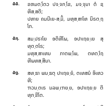
.
ຂຓມຕ຺ໂຕວ
ປຈ຺ຈກ຺ໂຂ, ມຈ຺ຈຸນາ ຕໍ ຊ
໖໖
ຫິສ຺ສຕິ;
ປຫາຍ ຄມນີເຍ-ສ຺ມິໍ, ມຫຸສ຺ສາໂຫ ນິຣຕ຺ຖ
ໂກ.
.
ສມ຺ປຣາໂຍ ອຕິທີໂຆ, ອປາເຖຍ຺ເຍ ສຸ
໖໗
ທຸຕ຺ຕໂຣ;
ມຫຸສ຺ສາເຫນ ກາຕພ຺ໂພ, ຕທຕ຺ໂຖ
ທີຆທສ຺ສິນາ.
.
ສທ຺ຘາ
ພນ຺ຘຕຸ ປາເຖຍ຺ຍໍ, ຕເທສນໍ ອິເຫວ
໖໘
ຫິ;
ຠວນ຺ຕເຣ ນລພ຺ເຠຍ຺ຍ, ອປາເຖຍ຺ຍ ຕິ
ທຸກ຺ຂິໂຕ.