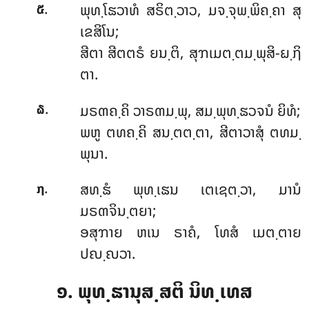
.
ພຸທ຺ໂຘວາທໍ
ສຣິຕ຺ວາວ, ມຈ຺ຈຸພ຺ພິຄ຺ຄາ ສຸ
໕
ເຂສິໂນ;
ສີຕາ ສີຕຕຣໍ ຍນ຺ຕິ, ສຸຠເມຕ຺ຕມ຺ພຸສິ-ຏ຺ຐິ
ຕາ.
.
ມຣຓຄ຺ຄິ ວາຣຓມ຺ພຸ, ສມ຺ພຸທ຺ຘວຈນໍ ຍິທໍ;
໖
ພຫູ ຕທຄ຺ຄິ ສນ຺ຕຕ຺ຕາ, ສີຕາວາສຸໍ ຕທມ຺
ພຸນາ.
.
ສທ຺ຘໍ
ພຸທ຺ເຘນ ເຕເຊຕ຺ວາ, ມານໍ
໗
ມຣຓຈິນ຺ຕຍາ;
ອສຸຠາຍ ຫເນ ຣາຄໍ, ໂທສໍ ເມຕ຺ຕາຍ
ປຎ຺ຎວາ.
໑. ພຸທ຺ຘານຸສ຺ສຕິ ນິທ຺ເທສ