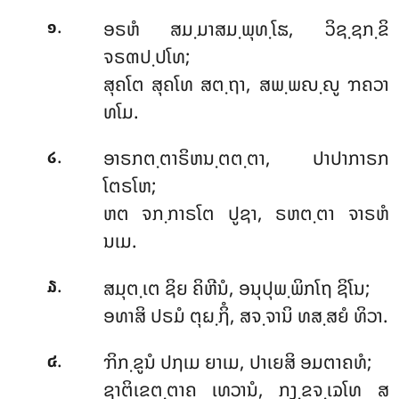
.
ອຣຫໍ
ສມ຺ມາສມ຺ພຸທ຺ໂຘ, ວິຊ຺ຊກ຺ຂິ
໑
ຈຣຓປ຺ປໂທ;
ສຸຄໂຕ ສຸຄໂທ ສຕ຺ຖາ, ສພ຺ພຎ຺ຎູ ຠຄວາ
ທໂມ.
.
ອາຣກຕ຺ຕາຣິຫນ຺ຕຕ຺ຕາ
, ປາປາກາຣກ
໒
ໂຕຣໂຫ;
ຫຕ ຈກ຺ກາຣໂຕ ປູຊາ, ຣຫຕ຺ຕາ ຈາຣຫໍ
ນເມ.
.
ສມຸຕ຺ເຕ
ຊິຍ ຄິຫີນໍ, ອນຸປຸພ຺ພິກໂຖ ຊິໂນ;
໓
ອທາສິ ປຣມໍ ຕຸຏ຺ຐິໍ, ສຈ຺ຈານິ ທສ຺ສຍໍ ທິວາ.
.
ຠິກ຺ຂູນໍ
ປຐເມ ຍາເມ, ປາເຍສິ ອມຕາຄທໍ;
໔
ຊາຕິເຂຕ຺ຕາຄ ເທວານໍ, ກງ຺ຂຈ຺ເຉໂທ ສ