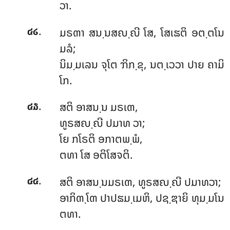
ວາ.
.
ມຣຓາ
ສນ຺ນສຎ຺ຎີ ໂສ, ໂສເຘຕິ ອຕ຺ຕໂນ
໔໒
ມລໍ;
ນິມ຺ມເລນ ຈຸໂຕ ຠິກ຺ຂຸ, ນຕ຺ເວວາ ປາຍ ຄາມິ
ໂກ.
.
ສຕິ ອາສນ຺ນ ມຣເຓ,
໔໓
ທູຣສຎ຺ຎີ ປມາທ ວາ;
ໂຍ ກໂຣຕິ ອກາຕພ຺ພໍ,
ຕທາ ໂສ ອຕິໂສຈຕິ.
.
ສຕິ
ອາສນ຺ນມຣເຓ, ທູຣສຎ຺ຎີ ປມາທວາ;
໔໔
ອາກິຓ຺ໂຓ ປາປຘມ຺ເມຫິ, ປຊ຺ຌາຍິ ທຸມ຺ມໂນ
ຕທາ.