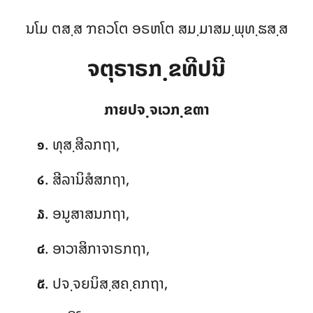
ນໂມ ຕສ຺ສ ຠຄວໂຕ ອຣຫໂຕ ສມ຺ມາສມ຺ພຸທ຺ຘສ຺ສ
ຈຕຸຣາຣກ຺ຂທີປນີ
ກາຍປຈ຺ຈເວກ຺ຂຓາ
. ທຸສ຺ສີລກຖາ,
໑
. ສີລານິສໍສກຖາ,
໒
. ອນູສາສນກຖາ,
໓
. ອາວາສິກາຈາຣກຖາ,
໔
. ປຈ຺ຈຍນິສ຺ສຄ຺ຄກຖາ,
໕