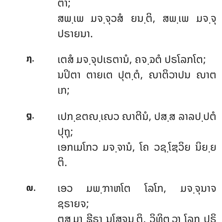
ຕາ;
ສພ຺ເພ ມຈ຺ຈຸວສໍ ຍນ຺ຕິ, ສພ຺ເພ ມຈ຺ຈຸ
ປຣາຍນາ.
.
ເຕສໍ ມຈ຺ຈຸປເຣຕານໍ, ຄຈ຺ຉຕໍ ປຣໂລກໂຕ;
໗
ນປິຕາ ຕາຍເຕ ປຸຕ຺ຕໍ, ຎາຕິວາປນ ຎາຕ
ເກ;
.
ເປກ຺ຂຕຎ຺ເຎວ
ຎາຕີນໍ, ປສ຺ສ ລາລປ຺ປຕໍ
໘
ປຸຖຸ;
ເອກເມໂກວ ມຈ຺ຈານໍ, ໂຄ ວຊ຺ໂຌວິຍ ນິຍ຺ຍ
ຕິ.
.
ເອວ ມພ຺ຠາຫໂຕ ໂລໂກ, ມຈ຺ຈຸນາຈ
໙
ຊຣາຍຈ;
ຕສ຺ມາ ຘີຣາ ນໂສຈນ຺ຕິ, ວິທິຕ຺ວາ ໂລກ ປຣິ