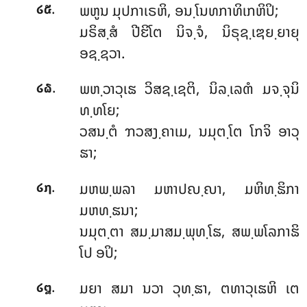
.
ພຫູນ ມຸປກາເຣຫິ, ອນ຺ໂນທກາທິເກຫິປິ;
໒໕
ມຣິສ຺ສໍ ປີຬິໂຕ ນິຈ຺ຈໍ, ນິຣຸຊ຺ເຌຍ຺ຍາຍຸ
ອຊ຺ຊວາ.
.
ພຫ຺ວາວຸເຘ
ວິສຊ຺ເຊຕິ, ນິລ຺ເລຓໍ ມຈ຺ຈຸນິ
໒໖
ທ຺ທໂຍ;
ວສນ຺ຕໍ ຠວສງ຺ຄາເມ, ນມຸຕ຺ໂຕ ໂກຈິ ອາວຸ
ຘາ;
.
ມຫພ຺ພລາ ມຫາປຎ຺ຎາ, ມຫິທ຺ຘິກາ
໒໗
ມຫທ຺ຘນາ;
ນມຸຕ຺ຕາ ສມ຺ມາສມ຺ພຸທ຺ໂຘ, ສພ຺ພໂລກາຘິ
ໂປ ອປິ;
.
ມຍາ
ສມາ ນວາ ວຸທ຺ຘາ, ຕທາວຸເຘຫິ ເຕ
໒໘