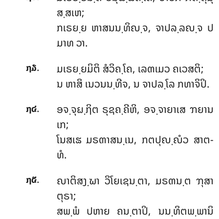
ສ຺ສເຫ;
ກເຣຍ຺ຍ ຫາສນນ຺ທິຎ຺ຈ, ຈາປລ຺ລຎ຺ຈ ປ
ມາທ ວາ.
.
ມເຣຍ຺ຍມິຕິ
ສໍວິຄ຺ໂຄ, ເລຓເມວ ຄເວສຕິ;
໗໓
ນ ຫາສິ ເນວນນ຺ທີຈ, ນ ຈາປລ຺ໂລ ກທາຈິປິ.
.
ອຈ຺ຈຸຏ຺ຐິຕ ຣຸຊຄ຺ຄີຫິ, ອຈ຺ຈາຍາເສ ຠຍານ
໗໔
ເກ;
ໂນສເຘ ມຣຓາສນ຺ເນ, ກຕປຸຎ຺ຎໍວ ສາຕ-
ທໍ.
.
ຎາຕິສງ຺ຆາ
ວິໂຍເຊນ຺ຕາ, ມຣຓນ຺ຕ ຠຸສາ
໗໕
ຕຸຣາ;
ສພ຺ພໍ ປຫາຍ ຄນ຺ຕາປິ, ນນ຺ທິຕພ຺ພານິ