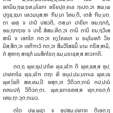
ອກນິຏ຺ຐພ຺ຣຫ຺ມໂລກາ ອຣິຍປຸຄ຺ຄເລ ຐເປຕ຺ວາ ສພ຺ເພ
ປຸຖຸຊ຺ຊນາ ເທວມນຸສ຺ສາ ຠິນ຺ນາ ໂຫນ຺ຕິ, ເຕສໍ ຠິນ຺ນຕ຺
ຕາ ພຫຸ ຈ ປາປໍ ປສວຕິ, ຕສ຺ມາ ປາຬິຍາ ອຏ຺ຐກຖໍ,
ອຏ຺ຐກຖາຍ ຈ ປາຬິໍ ສໍສນ຺ທິຕ຺ວາ ຕານິ ຕານິ ຄນ຺ຖວິເສ
ສານິ ຈ ເອກໂຕ ກຕ຺ວາ ຄງ຺ໂຄທເກ ນ ຍມຸໂນທກໍ ວິຍ
ມິສ຺ສິຕ຺ວາ ເອກີຠາວໍ ກຕ຺ວາ ສີມວິໂສຘນິໍ ນາມ ກຣິສ຺ສາມິ,
ຕໍ ສຸຓາຖ ສາຘຸກໍ ມນສິກໂຣຖ ຘມ຺ມຣາຊສ຺ສ ສາວກາຕິ.
ຕຕ຺ຖ ພຸທ຺ຘຸປ຺ປາໂທ ທຸລ຺ລໂຠ ຕິ ພຸທ຺ຘສ຺ສ ອຸປ຺
ປາທກາໂລ ທຸລ຺ລໂຠ ຕຖາ ຫິ ອນຸປ຺ປນ຺ນກາເລ ພຸທ຺ເຘ
ພຸທ຺ໂຘຕິ ສທ຺ທມ຺ປິ ອສຸຕ຺ວາ ວີຕິວຕ຺ຕານໍ ກປ຺ປານໍ
ຄຓນປຖໍ ວີຕິວຕ຺ຕາ. ພຸທ຺ຘກາຣຓສ຺ສ ທຸກ຺ກຣຕ຺ຕໍ
ເຫຏ຺ຐາ ວຸຕ຺ຕເມວ.
ຕໂຕ ປພ຺ພຊາ ຈ ອຸປສມ຺ປທາຈາ ຕິເອຕ຺ຖ