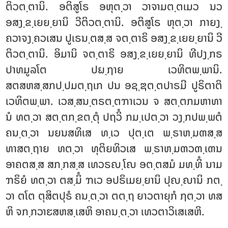
ຕິວຕ຺ຕານິ. ອຕິສູໂຣ ອຫຸຕ຺ວາ ວາຈາມຕ຺ຕເມວ ນວ
ອສງ຺ຂ຺ເຍຍ຺ຍານິ ວີຕິວຕ຺ຕານິ. ອຕິສູໂຣ ຫຸຕ຺ວາ ກາຍງ຺
ຄວາຈງ຺ຄວເສນ ປູເຣນ຺ຕສ຺ສ ຈຕ຺ຕາຣິ ອສງ຺ຂ຺ເຍຍ຺ຍານິ ວີ
ຕິວຕ຺ຕານິ. ອິມານິ ຈຕ຺ຕາຣິ ອສງ຺ຂ຺ເຍຍ຺ຍານິ ທີປງ຺ກຣ
ປາທມູລໂຕ ປຏ຺ຐາຍ ເວທິຕພ຺ພານິ.
ສຕສຫສ຺ສກປ຺ປມຕ຺ຖເກ ປນ ອຊ຺ຌຕ຺ຕປາຣມີ ປູຣິຕາຕິ
ເວທິຕພ຺ພາ. ເວສ຺ສນ຺ຕຣຕ຺ຕຠາເວນ ຈ ສຕ຺ຕກມຫາທາ
ນໍ ທຕ຺ວາ ສຕ຺ຕກ຺ຂຕ຺ຕຸໍ ປຖວິໍ ກມ຺ເປຕ຺ວາ ວງ຺ກປພ຺ພຕໍ
ຄນ຺ຕ຺ວາ ນຍນສທິເສ ທ຺ເວ ປຸຕ຺ເຕ ພ຺ຣາຫ຺ມຓສ຺ສ
ທາສຕ຺ຖາຍ ທຕ຺ວາ ທຸຕິຍທິວເສ ພ຺ຣາຫ຺ມຓວຓ຺ເຓນ
ອາຄຕສ຺ສ ສກ຺ກສ຺ສ ເທວຣຎ຺ໂຎ ອຕ຺ຕສມໍ ມທ຺ທິໍ ນາມ
ຠຣິຍໍ ທຕ຺ວາ ຕສ຺ມິໍ ຠເວ ອປຣິເມຍ຺ຍານິ ປຸຎ຺ຎານິ ກຕ຺
ວາ ຕໂຕ ຕຸສິຕປຸຣໍ ຄນ຺ຕ຺ວາ ຕຕ຺ຖ ຍາວຕາຍຸກໍ ຐຕ຺ວາ ທສ
ຫິ ຈກ຺ກວາຬສຫສ຺ເສຫິ ອາຄນ຺ຕ຺ວາ ເທວຕາວິເສເສຫິ.