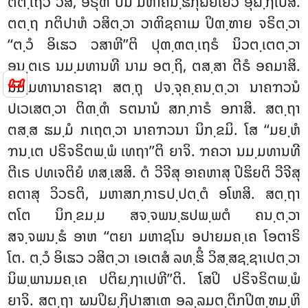
ຕຕ຺ເຖວ ວສິ, ອຣຸຓໍ ປນ ມຫາຄນ຺ຘກຸຏິຍໍເຍວ ອຸຏ຺ຐເປສິ.
ຕຕ຺ຖ ກຕິປາຫໍ ວສິຕ຺ວາ ວາຓິຊຄາເມ ປິຓ຺ຑາຍ ຈຣິຕ຺ວາ
‘‘ຕ຺ວໍ ອິເຘວ ວສາຫີ’’ຕິ ປຸຓ຺ຓຕ຺ເຖຣໍ ນິວຕ຺ເຕຕ຺ວາ
ອນ຺ຕເຣ ນມ຺ມທານທີ ນາມ ອຕ຺ຖິ, ຕສ຺ສາ ຕີຣໍ ອຄມາສິ.
📜
ນມ຺ມທານາຄຣາຊາ ສຕ຺ຖຸ ປຈ຺ຈຸຄ຺ຄນ຺ຕ຺ວາ ນາຄຠວນໍ
ປເວເສຕ຺ວາ ຕິຓ຺ຓໍ ຣຕນານໍ ສກ຺ກາຣໍ ອກາສິ. ສຕ຺ຖາ
ຕສ຺ສ ຘມ຺ມໍ ກເຖຕ຺ວາ ນາຄຠວນາ ນິກ຺ຂມິ. ໂສ ‘‘ມຍ຺ຫໍ
ຠນ຺ເຕ ປຣິຈຣິຕພ຺ພໍ ເທຖາ’’ຕິ ຍາຈິ. ຠຄວາ ນມ຺ມທານທີ
ຕີເຣ ປທເຈຕິຍໍ ທສ຺ເສສິ. ຕໍ ວີຈີສຸ ອາຄຫາສຸ ປິຘິຍຕິ ວີຈີສຸ
ຄຕາສຸ ວິວຣຕິ, ມຫາສກ຺ກາຣປ຺ປຕ຺ຕໍ ອໂຫສິ. ສຕ຺ຖາ
ຕໂຕ ນິກ຺ຂມ຺ມ ສຈ຺ຈພນ຺ຘປພ຺ພຕໍ ຄນ຺ຕ຺ວາ
ສຈ຺ຈພນ຺ຘໍ ອາຫ ‘‘ຕຍາ ມຫາຊໂນ ອປາຍມຄ຺ເຄ ໂອຕາຣິ
ໂຕ. ຕ຺ວໍ ອິເຘວ ວສິຕ຺ວາ ເອເຕສໍ ລທ຺ຘິໍ ວິສ຺ສຊ຺ຊາເປຕ຺ວາ
ນິພ຺ພານມຄ຺ເຄ ປຕິຏ຺ຐາເປຫີ’’ຕິ. ໂສປິ ປຣິຈຣິຕພ຺ພໍ
ຍາຈິ. ສຕ຺ຖາ ຆນປິຏ຺ຐິປາສາເຓ ອລ຺ລມຕ຺ຕິກປິຓ຺ຑມ຺ຫິ