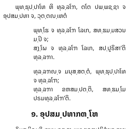
ພຸທ຺ຘຸປ຺ປາໂທ ຫິ ທຸລ຺ລໂຠ, ຕໂຕ ປພ຺ພຊ຺ຊາ ຈ
ອຸປສມ຺ປທາ ຈ, ວຸຕ຺ຕຎ຺ເຫຕໍ
ພຸທ຺ໂຘ ຈ ທຸລ຺ລໂຠ ໂລເກ, ສທ຺ຘມ຺ມສວນ
ມ຺ປິ ຈ;
ສງ຺ໂຆ ຈ ທຸລ຺ລໂຠ ໂລເກ, ສປ຺ປູຣິສາ’ຕິ
ທຸລ຺ລຠາ.
ທຸລ຺ລຠຎ຺ຈ ມນຸສ຺ສຕ຺ຕໍ, ພຸທ຺ຘຸປ຺ປາໂທ
ຈ ທຸລ຺ລໂຠ;
ທຸລ຺ລຠາ ຂຓສມ຺ປຕ຺ຕິ, ສທ຺ຘມ຺ໂມ
ປຣມທຸລ຺ລໂຠ’ຕິ.
໑. ອຸປສມ຺ປທາກຓ຺ໂຑ