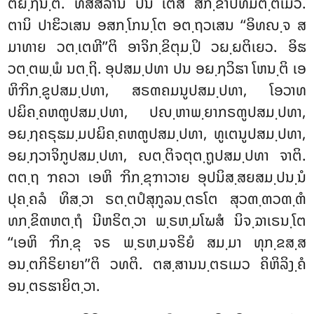
ຕິຏ຺ຐນ຺ຕິ. ທສສີລານິ ປນ ເຕສໍ ສິກ຺ຂາປທມຕ຺ຕເມວ.
ຕານິ ປາຬິວເສນ ອສກ຺ໂກນ຺ໂຕ ອຕ຺ຖວເສນ ‘‘ອິທຎ຺ຈ ສ
ມາທາຍ ວຕ຺ເຕຫີ’’ຕິ ອາຈິກ຺ຂິຕຸມ຺ປິ ວຏ຺ຏຕິເຍວ. ອິຘ
ວຕ຺ຕພ຺ພໍ ນຕ຺ຖິ. ອຸປສມ຺ປທາ ປນ ອຏ຺ຐວິຘາ ໂຫນ຺ຕິ ເອ
ຫິຠິກ຺ຂູປສມ຺ປທາ, ສຣຓຄມນູປສມ຺ປທາ, ໂອວາທ
ປຏິຄ຺ຄຫຓູປສມ຺ປທາ, ປຎ຺ຫາພ຺ຍາກຣຓູປສມ຺ປທາ,
ອຏ຺ຐຄຣຸຘມ຺ມປຏິຄ຺ຄຫຓູປສມ຺ປທາ, ທູເຕນູປສມ຺ປທາ,
ອຏ຺ຐວາຈິກູປສມ຺ປທາ, ຎຕ຺ຕິຈຕຸຕ຺ຖູປສມ຺ປທາ ຈາຕິ.
ຕຕ຺ຖ ຠຄວາ ເອຫິ ຠິກ຺ຂຸຠາວາຍ ອຸປນິສ຺ສຍສມ຺ປນ຺ນໍ
ປຸຄ຺ຄລໍ ທິສ຺ວາ ຣຕ຺ຕປໍສຸກູລນ຺ຕຣໂຕ ສຸວຓ຺ຓວຓ຺ຓໍ
ທກ຺ຂິຓຫຕ຺ຖໍ ນີຫຣິຕ຺ວາ ພ຺ຣຫ຺ມໂຆສໍ ນິຈ຺ຉາເຣນ຺ໂຕ
‘‘ເອຫິ ຠິກ຺ຂຸ ຈຣ ພ຺ຣຫ຺ມຈຣິຍໍ
ສມ຺ມາ ທຸກ຺ຂສ຺ສ
ອນ຺ຕກິຣິຍາຍາ’’ຕິ ວທຕິ. ຕສ຺ສານນ຺ຕຣເມວ ຄິຫິລິງ຺ຄໍ
ອນ຺ຕຣຘາຍິຕ຺ວາ.