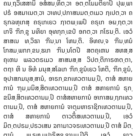
ຄນ຺ຖວິເສສານິ ອສໍສນ຺ທິຕ຺ວາ ອຕ຺ຕໂນມຕິຍາປິ ປຸພ຺ພາ
ປຣໍ ອສມາເນຕ຺ວາ ວາທປ຺ປກາສນມຕ຺ຕເມວ ຐເປຕ຺ວາ ຄ
ຣຸກລຫຸເກສຸ ຄຣຸເກເຍວ ຐາຕພ຺ເພປິ ຄຣຸເກ ອຏ຺ຐຕ຺ວາ
ເກຈິ ຠິກ຺ຂູ ນທິຍາ ອຸທກຸກ຺ເຂປໍ ອກຕ຺ວາ ກໂຣນ຺ຕິ. ເອວໍ
ສາສເນ ທ຺ວິຘາ ຠິນ຺ນາ ໂຫນ຺ຕິ. ອິທຎ຺ຈ ຠິນ຺ທນໍ
ໂກສມ຺ພກກ຺ຂນ຺ຘເກ ຠິນ຺ນໂຕປິ ສຕຄຸເຓນ ສຫສ຺ສ
ຄຸເຓນ ພລວຕຣເມວ ສາສນສ຺ສ ວິປຕ຺ຕິກາຣຓຕ຺ຕາ,
ຕຖາ ຫິ ນ ອິທໍ ມນຸສ຺ສໂລເກ ຠິກ຺ຂູນໍເຍວ ໂຫຕິ, ຠິກ຺ຂູນໍ,
ອຸປາສກມນຸສ຺ສານໍ, ອາຣກ຺ຂກເທວຕານມ຺ປິ, ຕາສໍ ສຫາຍ
ການໍ ຠຸມ຺ມນິສ຺ສິຕເທວຕານມ຺ປິ ຕາສໍ ສຫາຍການໍ ຣຸກ຺
ຂນິສ຺ສິຕເທວຕານມ຺ປິ ຕາສໍສຫາຍການໍ ອາກາສຏ຺ຐກເທວ
ຕານມ຺ປິ, ຕາສໍ ສຫາຍການໍ ຈາຕຸມຫາຣາຊິກເທວຕານມ຺ປິ,
ຕາສໍ ສຫາຍການໍ ຕາວຕິໍສເທວຕານມ຺ປິ, ເອວໍ
ມິຕ຺ຕປຣມ຺ປຣວເສນ ຉກາມາວຈຣເທວຕານມ຺ປິ ຕາສໍ ມິຕ຺
ຕານໍ ພ຺ຣຫ຺ມປາຣິສຊ຺ຊານມ຺ປີຕິ ເອວໍ ຍາວ