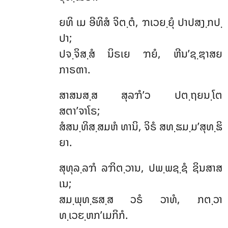
ຍທິ ເມ ອີທິສໍ ຈິຕ຺ຕໍ, ຠເວຍ຺ຍຸໍ ປາປສງ຺ກປ຺
ປາ;
ປຈ຺ຈິສ຺ສໍ ນິຣເຍ ຠຍໍ, ຫີນ’ຊ຺ຌາສຍ
ກາຣຓາ.
ສາສນສ຺ສ
ສຸລຠໍ’ວ ປຕ຺ຖຍນ຺ໂຕ
ສຕາ’ຈາໂຣ;
ສໍສນ຺ທິສ຺ສມຫໍ ທານິ, ຈິຣໍ ສທ຺ຘມ຺ມ’ສຸທ຺ຘິ
ຍາ.
ສຸທຸລ຺ລຠໍ ລຠິຕ຺ວານ, ປພ຺ພຊ຺ຊໍ ຊິນສາສ
ເນ;
ສມ຺ພຸທ຺ຘສ຺ສ ວຣໍ ວາທໍ, ກຕ຺ວາ
ທ຺ເວຬ຺ຫກ’ເມກິກໍ.