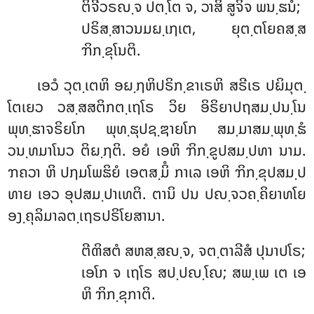
ຕິຈີວຣຎ຺ຈ ປຕ຺ໂຕ ຈ, ວາສິ ສູຈິຈ ພນ຺ຘນໍ;
ປຣິສ຺ສາວນມຏ຺ເຐເຕ, ຍຸຕ຺ຕໂຍຄສ຺ສ
ຠິກ຺ຂຸໂນຕິ.
ເອວໍ ວຸຕ຺ເຕຫິ ອຏ຺ຐຫິປຣິກ຺ຂາເຣຫິ ສຣີເຣ ປຏິມຸຕ຺
ໂຕເຍວ ວສ຺ສສຕິກຕ຺ເຖໂຣ ວິຍ ອິຣິຍາປຖສມ຺ປນ຺ໂນ
ພຸທ຺ຘາຈຣິຍໂກ ພຸທ຺ຘຸປຊ຺ຌາຍໂກ ສມ຺ມາສມ຺ພຸທ຺ຘໍ
ວນ຺ທມາໂນວ ຕິຏ຺ຐຕິ. ອຍໍ ເອຫິ ຠິກ຺ຂູປສມ຺ປທາ ນາມ.
ຠຄວາ ຫິ ປຐມໂພຘິຍໍ ເອຕສ຺ມິໍ ກາເລ ເອຫິ ຠິກ຺ຂຸປສມ຺ປ
ທາຍ ເອວ ອຸປສມ຺ປາເທຕິ. ຕານິ ປນ ປຎ຺ຈວຄ຺ຄິຍາທໂຍ
ອງ຺ຄຸລິມາລຕ຺ເຖຣປຣິໂຍສານາ.
ຕີຓິສຕໍ ສຫສ຺ສຎ຺ຈ, ຈຕ຺ຕາລີສໍ ປຸນາປໂຣ;
ເອໂກ ຈ ເຖໂຣ ສປ຺ປຎ຺ໂຎ; ສພ຺ເພ ເຕ ເອ
ຫິ ຠິກ຺ຂຸກາຕິ.