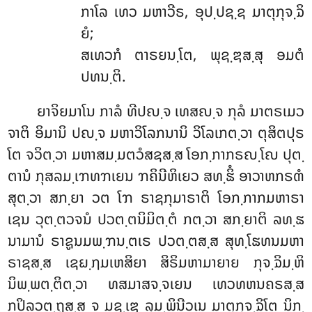
ກາໂລ ເທວ ມຫາວີຣ, ອຸປ຺ປຊ຺ຊ ມາຕຸກຸຈ຺ຉິ
ຍໍ;
ສເທວກໍ ຕາຣຍນ຺ໂຕ, ພຸຊ຺ຌສ຺ສຸ ອມຕໍ
ປທນ຺ຕິ.
ຍາຈິຍມາໂນ ກາລໍ ທີປຎ຺ຈ ເທສຎ຺ຈ ກຸລໍ ມາຕຣເມວ
ຈາຕິ ອິມານິ ປຎ຺ຈ ມຫາວິໂລກນານິ ວິໂລເກຕ຺ວາ ຕຸສິຕປຸຣ
ໂຕ ຈວິຕ຺ວາ ມຫາສມ຺ມຕວໍສຊສ຺ສ ໂອກ຺ກາກຣຎ຺ໂຎ ປຸຕ຺
ຕານໍ ກຸສລມ຺ເຠທຠເຍນ ຠຄິນີຫິເຍວ ສທ຺ຘິໍ ອາວາຫກຣຓໍ
ສຸຕ຺ວາ ສກ຺ຍາ ວຕ ໂຠ ຣາຊກຸມາຣາຕິ ໂອກ຺ກາກມຫາຣາ
ເຊນ ວຸຕ຺ຕວຈນໍ ປວຕ຺ຕນິມິຕ຺ຕໍ ກຕ຺ວາ ສກ຺ຍາຕິ ລທ຺ຘ
ນາມານໍ ຣາຊູນມພ຺ຠນ຺ຕເຣ ປວຕ຺ຕສ຺ສ ສຸທ຺ໂຘທນມຫາ
ຣາຊສ຺ສ ເຊຏ຺ຐມເຫສິຍາ ສິຣິມຫາມາຍາຍ ກຸຈ຺ຉິມ຺ຫິ
ນິພ຺ພຕ຺ຕິຕ຺ວາ ທສມາສຈ຺ຈເຍນ ເທວທຫນຄຣສ຺ສ
ກປິລວຕ຺ຖຸສ຺ສ ຈ ມຊ຺ເຌ ລຸມ຺ພິນີວເນ ມາຕຸກຸຈ຺ຉິໂຕ ນິກ຺