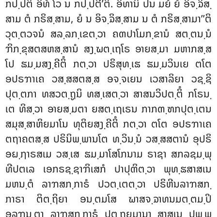
ກປ຺ປຕິ ອິທໍ ໂວ ນ ກປ຺ປຕີ’ຕິ. ອິທານິ ປນ ມຍໍ ຍໍ ອິຈ຺ຉິສ຺
ສາມ ຕໍ ກຣິສ຺ສາມ, ຍໍ ນ ອິຈ຺ຉິສ຺ສາມ ນ ຕໍ ກຣິສ຺ສາມາ’’ຕິ
ວຸຕ຺ຕວຈນໍ ສລ຺ລກ຺ເຂຕ຺ວາ ຄຓປາໂມກ຺ຂານໍ ສຕ຺ຕນ຺ນໍ
ຠິກ຺ຂຸສຕສຫສ຺ສານໍ ສງ຺ຆຕ຺ເຖໂຣ ອາຍສ຺ມາ ມຫາກສ຺ສ
ໂປ ຘມ຺ມສງ຺ຄີຕິໍ ກຕ຺ວາ ປຣິສຸທ຺ເຘ ຘມ຺ມວິນເຍ ຕໂຕ
ອປຣຠາເຄ ວສ຺ສສຕສ຺ສ ອຈ຺ຈເຍນ ເວສາລິຍາ ວຊ຺ຊິ
ປຸຕ຺ຕກາ ທສວຕ຺ຖູນິ ທສ຺ເສຕ຺ວາ ສາສນວິປຕ຺ຕິໍ ກໂຣນ຺
ເຕ ທິສ຺ວາ ອາຍສ຺ມຕາ ຍສຕ຺ເຖເຣນ ກາກຓ຺ຑກປຸຕ຺ເຕນ
ສມຸສ຺ສາຫິຍມາໂນ ທຸຕິຍສງ຺ຄີຕິໍ ກຕ຺ວາ ຕໂຕ ອປຣຠາເຄ
ຕຖາຄຕສ຺ສ ປຣິນິພ຺ພານໂຕ ທ຺ວິນ຺ນໍ ວສ຺ສສຕານໍ ອຸປຣິ
ອຏ຺ຐາຣສເມ ວສ຺ເສ ຘມ຺ມາໂສໂກນາມ ຣາຊາ ສກລຊມ຺ພຸ
ທີປຕເລ ເອກຣຊ຺ຊາຠິເສກໍ ປາປຸຓິຕ຺ວາ ພຸທ຺ຘສາສເນ
ມຫນ຺ຕໍ ລາຠສກ຺ກາຣໍ ປວຕ຺ເຕຕ຺ວາ ປຣິຫີນລາຠສກ຺
ກາຣາ ຕິຕ຺ຖິຍາ ອນ຺ຕມໂສ ຆາສຈ຺ຉາທນມຕ຺ຕມ຺ປິ
ອລຠນ຺ຕາ ລາຠສກ຺ກາຣໍ ປຕ຺ຖຍມານາ ສາສເນ ປພ຺ພ