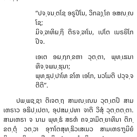
‘‘ປຈ຺ຈນ຺ຕໂຊ ອຣູປິໂນ, ວິກລງ຺ໂຄ ອສຎ຺ຎ
ໂຊ;
ມິຈ຺ຉາທິຏ຺ຐິ ຕິຣຈ຺ຉາໂນ, ເປໂຕ ເນຣຍິໂກ
ປິຈ.
ເອເຕ ອຏ຺ຐກ຺ຂຓາ ວຸຕ຺ຕາ, ພຸທ຺ເຘນາ
ທິຈ຺ຈພນ຺ຘຸນາ;
ພຸທ຺ຘຸປ຺ປາໂທ ຂໂຓ ເອໂກ, ນວໂມຕິ ປວຸຈ຺ຈ
ຕີຕິ’’.
ປພ຺ພຊ຺ຊາ ຕິເຈຕ຺ຖ ສາມຎ຺ເຎນ ວຸຕ຺ເຕປິ ສາມ
ເຓຣາວ ອຘິປ຺ເປຕາ, ອຸປສມ຺ປທາ ຈາຕິ ວິສຸໍ ວຸຕ຺ຕຕ຺ຕາ.
ສາມເຓຣາ ຈ ນາມ ພຸທ຺ຘໍ ສຣຓໍ ຄຈ຺ຉາມິຕ຺ຍາທິນາ ຕິກ຺
ຂຕ຺ຕຸໍ ວຕ຺ວາ ອຸຠໂຕສຸທ຺ຘິວເສເນວ ສາມເຓຣຠູມິຍໍ