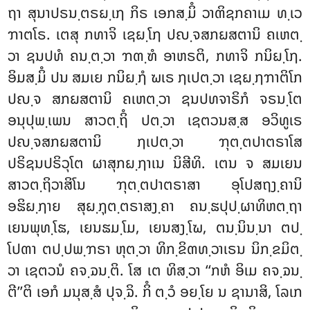
ຖາ ສຸນາປຣນ຺ຕຣຏ຺ເຐ ກິຣ ເອກສ຺ມິໍ ວາຓິຊກຄາເມ ທ຺ເວ
ຠາຕໂຣ. ເຕສຸ ກທາຈິ ເຊຏ຺ໂຐ ປຎ຺ຈສກຏສຕານິ ຄເຫຕ຺
ວາ ຊນປທໍ ຄນ຺ຕ຺ວາ ຠຓ຺ຑໍ ອາຫຣຕິ, ກທາຈິ ກນິຏ຺ໂຐ.
ອິມສ຺ມິໍ ປນ ສມເຍ ກນິຏ຺ຐໍ ຆເຣ ຐເປຕ຺ວາ ເຊຏ຺ຐຠາຕິໂກ
ປຎ຺ຈ ສກຏສຕານິ ຄເຫຕ຺ວາ ຊນປທຈາຣິກໍ ຈຣນ຺ໂຕ
ອນຸປຸພ຺ເພນ ສາວຕ຺ຖິໍ ປຕ຺ວາ ເຊຕວນສ຺ສ ອວິທູເຣ
ປຎ຺ຈສກຏສຕານິ ຐເປຕ຺ວາ ຠຸຕ຺ຕປາຕຣາໂສ
ປຣິຊນປຣິວຸໂຕ ຜາສຸກຏ຺ຐາເນ ນິສີທິ. ເຕນ ຈ ສມເຍນ
ສາວຕ຺ຖິວາສິໂນ ຠຸຕ຺ຕປາຕຣາສາ ອຸໂປສຖງ຺ຄານິ
ອຘິຏ຺ຐາຍ ສຸຏ຺ຐຸຕ຺ຕຣາສງ຺ຄາ ຄນ຺ຘປຸປ຺ຜາທິຫຕ຺ຖາ
ເຍນພຸທ຺ໂຘ, ເຍນຘມ຺ໂມ, ເຍນສງ຺ໂຆ, ຕນ຺ນິນ຺ນາ ຕປ຺
ໂປຓາ ຕປ຺ປພ຺ຠຣາ ຫຸຕ຺ວາ ທິກ຺ຂິຓທ຺ວາເຣນ ນິກ຺ຂມິຕ຺
ວາ ເຊຕວນໍ ຄຈ຺ຉນ຺ຕິ. ໂສ ເຕ ທິສ຺ວາ ‘‘ກຫໍ ອິເມ ຄຈ຺ຉນ຺
ຕີ’’ຕິ ເອກໍ ມນຸສ຺ສໍ ປຸຈ຺ຉິ. ກິໍ ຕ຺ວໍ ອຍ຺ໂຍ ນ ຊານາສິ, ໂລເກ