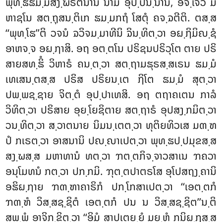
ພຸທ຺ຘຘມ຺ມສງ຺ຆຣຕນານິ ນາມ ອຸປ຺ປນ຺ນານິ, ອິຈ຺ເຈວ ມ
ຫາຊໂນ ສຕ຺ຖຸສນ຺ຕິເກ ຘມ຺ມກຖໍ ໂສຕຸໍ ຄຈ຺ຉຕີຕິ. ຕສ຺ສ
‘‘ພຸທ຺ໂຘ’’ຕິ ວຈນໍ ຉວິຈມ຺ມາທີນິ ຉິນ຺ທິຕ຺ວາ ອຏ຺ຐິມິຎ຺ຊໍ
ອາຫຈ຺ຈ ອຏ຺ຐາສິ. ອຖ ອຕ຺ຕໂນ ປຣິຊນປຣິວຸໂຕ ຕາຍ ປຣິ
ສາຍສທ຺ຘິໍ ວິຫາຣໍ ຄນ຺ຕ຺ວາ ສຕ຺ຖາມຘຸຣສ຺ສເຣນ ຘມ຺ມໍ
ເທເສນ຺ຕສ຺ສ ປຣິສ ປຣິຍນ຺ເຕ ຐິໂຕ ຘມ຺ມໍ ສຸຕ຺ວາ
ປພ຺ພຊ຺ຊາຍ ຈິຕ຺ຕໍ ອຸປ຺ປາເທສິ. ອຖ ຕຖາຄເຕນ ກາລໍ
ວິທິຕ຺ວາ ປຣິສາຍ ອຸຍ຺ໂຍຊິຕາຍ ສຕ຺ຖາຣໍ ອຸປສງ຺ກມິຕ຺ວາ
ວນ຺ທິຕ຺ວາ ສ຺ວາຕນາຍ ນິມນ຺ເຕຕ຺ວາ ທຸຕິຍທິວເສ ມຓ຺ຑ
ປໍ ກເຣຕ຺ວາ ອາສນານິ ປຎ຺ຎາເປຕ຺ວາ ພຸທ຺ຘປ຺ປມຸຂສ຺ສ
ສງ຺ຆສ຺ສ ມຫາທານໍ ທຕ຺ວາ ຠຕ຺ຕກິຈ຺ຈາວສາເນ ຠຄວາ
ອນຸໂມທນໍ ກຕ຺ວາ ປກ຺ກມິ. ຠຸຕ຺ຕປາຕຣໂສ ອຸໂປສຖງ຺ຄານິ
ອຘິຏ຺ຐາຍ ຠຓ຺ຑາຄາຣິກໍ ປກ຺ໂກສາເປຕ຺ວາ ‘‘ເອຕ຺ຕກໍ
ຠຓ຺ຑໍ ວິສ຺ສຊ຺ຊິຕໍ ເອຕ຺ຕກໍ ປນ ນ ວິສ຺ສຊ຺ຊິຕ’’ນ຺ຕິ
ສພ຺ພໍ ອາຈິກ຺ຂິຕ຺ວາ ‘‘ອິມໍ ສາປເຕຍ຺ຍໍ ມຍ຺ຫໍ ກນິຏ຺ຐສ຺ສ