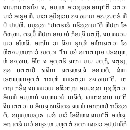
ຈາເນກນ຺ຕຣາໂຍ ຈ, ອມ຺ເຫ ອາວຊ຺ເຊຍ຺ຍາຖາ’’ຕິ ວຕ຺ວາ
ນາວໍ ອາຣູຍ຺ຫິ. ນາວາ ອູມິຊເວນ ຄຈ຺ຉມານາ ອຎ຺ຎຕຣໍ ທີ
ປໍ ປາປຸຓິ. ມນຸສ຺ສາ ‘‘ປາຕຣາສໍ ກຣິສ຺ສາມາ’’ຕິ ທີປເກ ໂອ
ຕິຓ຺ຓາ. ຕສ຺ມິໍ ທີປເກ ອຎ຺ຎໍ ກິຎ຺ຈິ ນຕ຺ຖິ, ຈນ຺ທນວນ
ເມວ ອໂຫສິ. ອເຖໂກ ວາ ສິຍາ ຣຸກ຺ຂໍ ອາໂກເຏຕ຺ວາ ໂລ
ຫິຕຈນ຺ທນຠາວໍ ຎຕ຺ວາ ‘‘ໂຠ ມຍໍ ລາຠຕ຺ຖາຍ ປຣສມຸທ຺
ທໍ ຄຈ຺ຉາມ, ອິໂຕ ຈ ອຸຕ຺ຕຣິ ລາຠາ ນາມ ນຕ຺ຖິ, ຈຕຸຣງ຺
ຄຸລ ມຕ຺ຕາປິ ຆຏິກາ ສຕສຫສ຺ສໍ ອຄ຺ຆຕິ, ສໍຫາ
ເຣຕພ຺ພກຍຸຕ຺ຕໍ ຠຓ຺ຑໍ ຫາເຣຕ຺ວາ ຄຈ຺ຉາມາ’’ຕິ. ເຕ
ຕຖາ ກຣິໍສຸ ຈນ຺ທນວເນ ອຘິວຕ຺ຖາ ອມນຸສ຺ສາ ກຸຊ຺ຌິຕ຺ວາ
ອິເມຫິ ອມ຺ຫາກໍ ຈນ຺ທນວນໍ ນາສິຕໍ, ຆາເຕສ຺ສາມ ເນ’’ຕິ
ຈິນ຺ເຕຕ຺ວາ ນ ອິເມສຸ ຆາຏິເຕສຸ ສພ຺ພໍ ເອກກຸຓປໍ ຠວິສ຺ສ
ຕິ, ສມຸທ຺ທມຊ຺ເຌ ເນສໍ ນາວໍ ໂອສີເທສ຺ສາມາ’’ຕິ ອາຫໍສຸ.
ອຖ ເຕສໍ ນາວໍ ອາຣູຍ຺ຫ ມຸຫຸຕ຺ຕໍ ຄຕກາເລເຍວ ອຸປ຺ປາທິກໍ