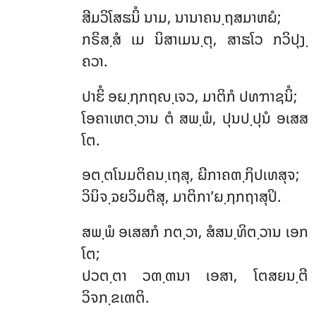
ສີມວິໂສຘນິໍ ນາມ, ນານາຄນ຺ຖສມາຫຏໍ;
ກຣິສ຺ສໍ ເມ ນິສາເມນ຺ຕຸ, ສາຘໂວ ກວິປຸງ຺
ຄວາ.
ປາຬິໍ ອຏ຺ຐກຖຎ຺ເຈວ, ມາຕິກໍ ປທຠາຊນິໍ;
ໂອຄາເຫຕ຺ວານ ຕໍ ສພ຺ພໍ, ປຸນປ຺ປຸນໍ ອເສສ
ໂຕ.
ອຕ຺ຕໂນມຕິຄນ຺ເຖສຸ, ຏີກາຄຓ຺ຐິປເທສຸຈ;
ວິນິຈ຺ຉຍວິມຕີສຸ, ມາຕິກາ’ຏ຺ຐກຖາສຸປິ.
ສພ຺ພໍ ອເສສກໍ ກຕ຺ວາ, ສໍສນ຺ທິຕ຺ວານ ເອກ
ໂຕ;
ປວຕ຺ຕາ ວຓ຺ຓນາ ເອສາ, ໂຕສຍນ຺ຕີ
ວິຈກ຺ຂເຓຕິ.