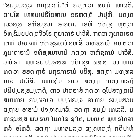
‘‘ຘມ຺ມມສ຺ສ ກເຖສ຺ສາມີ’’ຕິ ຄນ຺ຕ຺ວາ ຘມ຺ມໍ ເທເສຕິ.
ຕາປໂສ ເທສນາປຣິໂຍສາເນ ອຣຫຕ຺ຕໍ ປາປຸຓິ. ມຄ຺ເຄ
ເນວສ຺ສ ອຠິຎ຺ຎາ ອາຄຕາ, ເອຫິ ຠິກ຺ຂຸ ຫຸຕ຺ວາ
ອິທ຺ຘິມຍປຕ຺ຕຈີວໂຣ ກູຏາຄາຣໍ ປາວິສິ. ຠຄວາ ກູຏາຄາຣຄ
ເຕຫິ ປຎ຺ຈຫິ ຠິກ຺ຂຸສເຕຫິສທ຺ຘິໍ ວາຓິຊຄາມໍ ຄນ຺ຕ຺ວາ
ກູຏາຄາຣານິ ອທິສ຺ສມານານິ ກຕ຺ວາ ວາຓິຊຄາມໍ ປາວິສິ.
ວາຓິຊາ ພຸທ຺ຘປ຺ປມຸຂສ຺ສ ຠິກ຺ຂຸສງ຺ຆສ຺ສ ມຫາທານໍ
ທຕ຺ວາ ສສຕ຺ຖາຣໍ ມກຸຬກາຣາມໍ ນຍິໍສຸ. ສຕ຺ຖາ ມຓ຺ຑລ
ມາຬໍ ປາວິສິ. ມຫາຊໂນ ຍາວ ສຕ຺ຖາ ຠຕ຺ຕທຣຖໍ
ປຏິປ຺ປສ຺ສມ຺ເຠຕິ, ຕາວ ປາຕຣາສໍ ກຕ຺ວາ ອຸໂປສຖງ຺ຄານິ
ສມາທາຍ ຄນ຺ຘຎ຺ຈ ປຸປ຺ຜຎ຺ຈ ອາທາຍ ຘມ຺ມສວນ
ຕ຺ຖາຍ ອາຣາມໍ ປຈ຺ຈາຄມາສິ. ສຕ຺ຖາ ຘມ຺ມໍ ເທເສສິ. ມ
ຫາຊນສ຺ສ ພນ຺ຘນາ ໂມກ຺ໂຂ ຊາໂຕ, ມຫນ຺ຕ ພຸທ຺ຘໂກລາ
ຫລໍ ອໂຫສິ. ສຕ຺ຖາ ມຫາຊນສ຺ສ ສງ຺ຄຫຕ຺ຖໍ ກຕິປາຫໍ