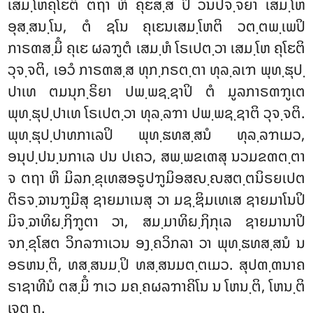
ເສມ຺ໂຫຄຸໂຬຕິ ຕຖາ ຫິ ຄຸຬສ຺ສ ປິ ວນປຈ຺ຈຍາ ເສມ຺ໂຫ
ອຸສ຺ສນ຺ໂນ, ຕໍ ຊໂນ ຄຸເຬນເສມ຺ໂຫຕິ ວຕ຺ຕພ຺ເພປິ
ກາຣຓສ຺ມິໍ ຄຸເຬ ຜລຠູຕໍ ເສມ຺ຫໍ ໂຣເປຕ຺ວາ ເສມ຺ໂຫ ຄຸໂຬຕິ
ວຸຈ຺ຈຕິ, ເອວໍ ກາຣຓສ຺ສ ທຸກ຺ກຣຕ຺ຕາ ທຸລ຺ລເຠ ພຸທ຺ຘຸປ຺
ປາເທ ຕມນຸກ຺ຣິຍາ ປພ຺ພຊ຺ຊາປິ ຕໍ ມູລກາຣຓຠູເຕ
ພຸທ຺ຘຸປ຺ປາເທ ໂຣເປຕ຺ວາ ທຸລ຺ລຠາ ປພ຺ພຊ຺ຊາຕິ ວຸຈ຺ຈຕິ.
ພຸທ຺ຘຸປ຺ປາທກາເລປິ ພຸທ຺ຘທສ຺ສນໍ ທຸລ຺ລຠເມວ,
ອນຸປ຺ປນ຺ນກາເລ ປນ ປເຄວ, ສພ຺ພຂເຓສຸ ນວມຂຓຕ຺ຕາ
ຈ ຕຖາ ຫິ ມິລກ຺ຂຸເທສອຣູປຠູມິອສຎ຺ຎສຕ຺ຕນິຣຍເປຕ
ຕິຣຈ຺ຉານຠູມີສຸ ຊາຍມາເນສຸ ວາ ມຊ຺ຌິມເທເສ ຊາຍມາໂນປິ
ມິຈ຺ຉາທິຏ຺ຐິຠູຕາ ວາ, ສມ຺ມາທິຏ຺ຐິກຸເລ ຊາຍມານາປິ
ຈກ຺ຂຸໂສຕ ວິກລຠາເວນ ອງ຺ຄວິກລາ ວາ ພຸທ຺ຘທສ຺ສນໍ ນ
ອຣຫນ຺ຕິ, ທສ຺ສນມ຺ປິ ທສ຺ສນມຕ຺ຕເມວ. ສຸປຓ຺ຓນາຄ
ຣາຊາທີນໍ ຕສ຺ມິໍ ຠເວ ມຄ຺ຄຜລຠາຄິໂນ ນ ໂຫນ຺ຕິ, ໂຫນ຺ຕິ
ເຈຕ຺ຖ.