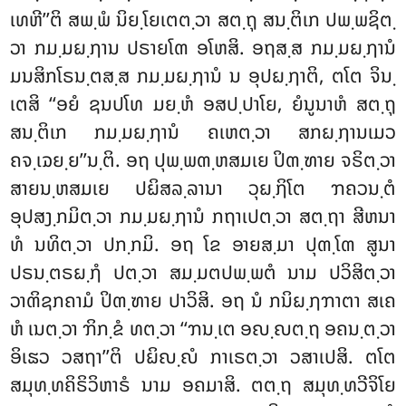
ເທຫີ’’ຕິ ສພ຺ພໍ ນິຍ຺ໂຍເຕຕ຺ວາ ສຕ຺ຖຸ ສນ຺ຕິເກ ປພ຺ພຊິຕ຺
ວາ ກມ຺ມຏ຺ຐານ ປຣາຍໂຓ ອໂຫສິ. ອຖສ຺ສ ກມ຺ມຏ຺ຐານໍ
ມນສິກໂຣນ຺ຕສ຺ສ ກມ຺ມຏ຺ຐານໍ ນ ອຸປຏ຺ຐາຕິ, ຕໂຕ ຈິນ຺
ເຕສິ ‘‘ອຍໍ ຊນປໂທ ມຍ຺ຫໍ ອສປ຺ປາໂຍ, ຍໍນູນາຫໍ ສຕ຺ຖຸ
ສນ຺ຕິເກ ກມ຺ມຏ຺ຐານໍ ຄເຫຕ຺ວາ ສກຏ຺ຐານເມວ
ຄຈ຺ເຉຍ຺ຍ’’ນ຺ຕິ. ອຖ ປຸພ຺ພຓ຺ຫສມເຍ ປິຓ຺ຑາຍ ຈຣິຕ຺ວາ
ສາຍນ຺ຫສມເຍ ປຏິສລ຺ລານາ ວຸຏ຺ຐິໂຕ ຠຄວນ຺ຕໍ
ອຸປສງ຺ກມິຕ຺ວາ ກມ຺ມຏ຺ຐານໍ ກຖາເປຕ຺ວາ ສຕ຺ຖາ ສີຫນາ
ທໍ ນທິຕ຺ວາ ປກ຺ກມິ. ອຖ ໂຂ ອາຍສ຺ມາ ປຸຓ຺ໂຓ ສູນາ
ປຣນ຺ຕຣຏ຺ຐໍ
ປຕ຺ວາ ສມ຺ມຕປພ຺ພຕໍ ນາມ ປວິສິຕ຺ວາ
ວາຓິຊກຄາມໍ ປິຓ຺ຑາຍ ປາວິສິ. ອຖ ນໍ ກນິຏ຺ຐຠາຕາ ສເຄ
ຫໍ ເນຕ຺ວາ ຠິກ຺ຂໍ ທຕ຺ວາ ‘‘ຠນ຺ເຕ ອຎ຺ຎຕ຺ຖ ອຄນ຺ຕ຺ວາ
ອິເຘວ ວສຖາ’’ຕິ ປຏິຎ຺ຎໍ ກາເຣຕ຺ວາ ວສາເປສິ. ຕໂຕ
ສມຸທ຺ທຄິຣິວິຫາຣໍ ນາມ ອຄມາສິ. ຕຕ຺ຖ ສມຸທ຺ທວີຈິໂຍ