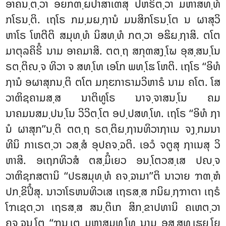
ອາຄນ຺ຕ຺ວາ ອຍກຓ຺ຏປາສາເຓສຸ ປຫຣິຕ຺ວາ ມຫາສທ຺ທໍ
ກໂຣນ຺ຕິ. ເຖໂຣ ກມ຺ມຏ຺ຐານໍ ມນສິກໂຣນ຺ໂຕ ນ ຜາສຸວິ
ຫາໂຣ ໂຫຕີຕິ ສມຸທ຺ທໍ ນິສທ຺ທໍ ກຕ຺ວາ ອຘິຏ຺ຐາສິ. ຕໂຕ
ມາຕຸລຄິຣິໍ ນາມ ອາຄມາສິ. ຕຕ຺ຖ ສກຸຓສງ຺ໂຆ ອຸສ຺ສນ຺ໂນ
ຣຕ຺ຕິຎ຺ຈ ທິວາ ຈ ສທ຺ໂທ ເອໂກ ພທ຺ໂຘ ໂຫຕິ. ເຖໂຣ ‘‘ອິທໍ
ຐານໍ ອຜາສຸກນ຺ຕິ ຕໂຕ ມກຸຬກາຣາມວິຫາຣໍ ນາມ ຄໂຕ. ໂສ
ວາຓິຊຄາມສ຺ສ ນາຕິທູໂຣ ນາຈ຺ຈາສນ຺ໂນ ຄມ
ນາຄມນສມ຺ປນ຺ໂນ ວິວິຕ຺ໂຕ ອປ຺ປສທ຺ໂທ. ເຖໂຣ ‘‘ອິທໍ ຐາ
ນໍ ຜາສຸກ’’ນ຺ຕິ ຕຕ຺ຖ ຣຕ຺ຕິຏ຺ຐານທິວາຐາເນ ຈງ຺ກມນາ
ທີນິ ກາເຣຕ຺ວາ ວສ຺ສໍ ອຸປຄຈ຺ຉຕິ. ເອວໍ ຈຕູສຸ ຐາເນສຸ ວິ
ຫາສິ. ອເຖກທິວສໍ ຕສ຺ມິໍເຍວ ອນ຺ໂຕວສ຺ເສ ປຎ຺ຈ
ວາຓິຊກສຕານິ ‘‘ປຣສມຸທ຺ທໍ ຄຈ຺ຉາມາ’’ຕິ ນາວາຍ ຠຓ຺ຑໍ
ປກ຺ຂິປິໍສຸ. ນາວາໂຣຫນທິວເສ ເຖຣສ຺ສ ກນິຏ຺ຐຠາຕາ ເຖຣໍ
ໂຠເຊຕ຺ວາ ເຖຣສ຺ສ ສນ຺ຕິເກ ສິກ຺ຂາປທານິ ຄເຫຕ຺ວາ
ຄຈ຺ຉນ຺ໂຕ ‘‘ຠນ຺ເຕ ມຫາສມຸທ຺ໂທ ນາມ ອສ຺ສທ຺ເຘຍ຺ໂຍ