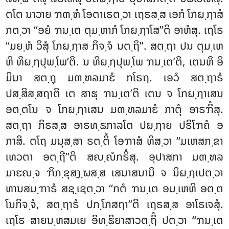
ຕໂຕ ນາວາຍ ຠຓ຺ຑໍ ໂອຕາເຣຕ຺ວາ ເຖຣສ຺ສ ເອກໍ ໂກຏ຺ຐາສໍ
ກຕ຺ວາ ‘‘ອຍໍ ຠນ຺ເຕ ຕຸມ຺ຫາກໍ ໂກຏ຺ຐາໂສ’’ຕິ ອາຫໍສຸ. ເຖໂຣ
‘‘ມຍ຺ຫໍ ວິສຸໍ ໂກຏ຺ຐາສ ກິຈ຺ຈໍ ນຕ຺ຖິ’’. ສຕ຺ຖາ ປນ ຕຸມ຺ເຫ
ຫິ ທິຏ຺ຐປຸພ຺ໂພ’ຕິ. ນ ທິຏ຺ຐປຸພ຺ໂພ ຠນ຺ເຕ’ຕິ, ເຕນຫິ ອິ
ມິນາ ສຕ຺ຖຸ ມຓ຺ຑລມາຬໍ ກໂຣຖ. ເອວໍ ສຕ຺ຖາຣໍ
ປສ຺ສິສ຺ສຖາຕິ ເຕ ສາຘຸ ຠນ຺ເຕ’ຕິ ເຕນ ຈ ໂກຏ຺ຐາເສນ
ອຕ຺ຕໂນ ຈ ໂກຏ຺ຐາເສນ ມຓ຺ຑລມາຬໍ ກາຕຸໍ ອາຣຠິໍສຸ.
ສຕ຺ຖາ ກິຣສ຺ສ ອາຣທ຺ຘກາລໂຕ ປຏ຺ຐາຍ ປຣິໂຠຄໍ ອ
ກາສິ. ຕໂຖ ມນຸສ຺ສາ ຣຕ຺ຕິໍ ໂອຠາສໍ ທິສ຺ວາ ‘‘ມເຫສກ຺ຂາ
ເທວຕາ ອຕ຺ຖີ’’ຕິ ສຎ຺ຎໍກຣິໍສຸ. ອຸປາສກາ ມຓ຺ຑລ
ມາຬຎ຺ຈ ຠິກ຺ຂຸສງ຺ຆສ຺ສ ເສນາສນານິ ຈ ນິຏ຺ຐເປຕ຺ວາ
ທານສມ຺ຠາຣໍ ສຊ຺ເຊຕ຺ວາ ‘‘ກຕໍ ຠນ຺ເຕ ອມ຺ເຫຫິ ອຕ຺ຕ
ໂນກິຈ຺ຈໍ, ສຕ຺ຖາຣໍ ປກ຺ໂກສຖາ’’ຕິ ເຖຣສ຺ສ ອາໂຣເຈສຸໍ.
ເຖໂຣ ສາຍນ຺ຫສມເຍ ອິທ຺ຘິຍາສາວຕ຺ຖິໍ ປຕ຺ວາ ‘‘ຠນ຺ເຕ