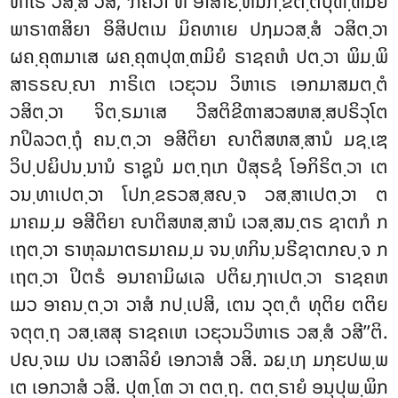
ຫາເຣ ວສ຺ສໍ ວສິ, ຠຄວາ ຫິ ອາສາຬ຺ຫິນກ຺ຂຕ຺ຕປຸຓ຺ຓມິຍໍ
ພາຣາຓສິຍາ ອິສິປຕເນ ມິຄທາເຍ ປຐມວສ຺ສໍ ວສິຕ຺ວາ
ຜຄ຺ຄຸຓມາເສ ຜຄ຺ຄຸຓປຸຓ຺ຓມິຍໍ ຣາຊຄຫໍ ປຕ຺ວາ ພິມ຺ພິ
ສາຣຣຎ຺ຎາ ກາຣິເຕ ເວຬຸວນ ວິຫາເຣ ເອກມາສມຕ຺ຕໍ
ວສິຕ຺ວາ ຈິຕ຺ຣມາເສ ວີສຕິຂີຓາສວສຫສ຺ສປຣິວຸໂຕ
ກປິລວຕ຺ຖຸໍ ຄນ຺ຕ຺ວາ ອສີຕິຍາ ຎາຕິສຫສ຺ສານໍ ມຊ຺ເຌ
ວິປ຺ປຏິປນ຺ນານໍ ຣາຊູນໍ ມຕ຺ຖເກ ປໍສຸຣຊໍ ໂອກິຣິຕ຺ວາ ເຕ
ວນ຺ທາເປຕ຺ວາ ໂປກ຺ຂຣວສ຺ສຎ຺ຈ ວສ຺ສາເປຕ຺ວາ ຕ
ມາຄມ຺ມ ອສີຕິຍາ ຎາຕິສຫສ຺ສານໍ ເວສ຺ສນ຺ຕຣ ຊາຕກໍ ກ
ເຖຕ຺ວາ ຣາຫຸລມາຕຣມາຄມ຺ມ ຈນ຺ທກິນ຺ນຣີຊາຕກຎ຺ຈ ກ
ເຖຕ຺ວາ ປິຕຣໍ ອນາຄາມິຜເລ ປຕິຏ຺ຐາເປຕ຺ວາ ຣາຊຄຫ
ເມວ ອາຄນ຺ຕ຺ວາ ວາສໍ ກປ຺ເປສິ, ເຕນ ວຸຕ຺ຕໍ ທຸຕິຍ ຕຕິຍ
ຈຕຸຕ຺ຖ ວສ຺ເສສຸ ຣາຊຄເຫ ເວຬຸວນວິຫາເຣ ວສ຺ສໍ ວສີ’’ຕິ
.
ປຎ຺ຈເມ ປນ ເວສາລິຍໍ ເອກວາສໍ ວສິ. ຉຏ຺ເຐ ມກຸຬປພ຺ພ
ເຕ ເອກວາສໍ ວສິ. ປຸຓ຺ໂຓ ວາ ຕຕ຺ຖ. ຕຕ຺ຣາຍໍ ອນຸປຸພ຺ພິກ