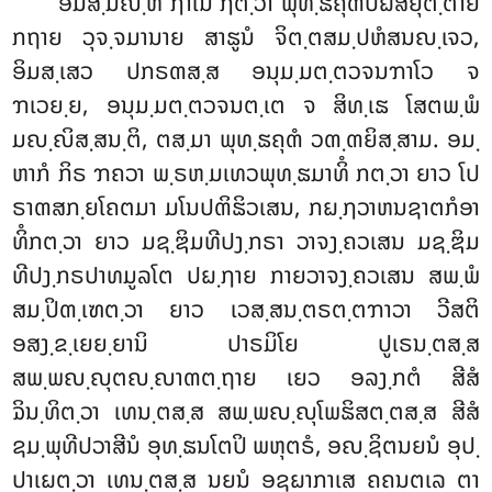
ອິມສ຺ມິຎ຺ຫິ ຐາເນ ຐຕ຺ວາ ພຸທ຺ຘຄຸຓປຏິສໍຍຸຕ຺ຕາຍ
ກຖາຍ ວຸຈ຺ຈມານາຍ ສາຘູນໍ ຈິຕ຺ຕສມ຺ປຫໍສນຎ຺ເຈວ,
ອິມສ຺ເສວ ປກຣຓສ຺ສ ອນຸມ຺ມຕ຺ຕວຈນຠາໂວ ຈ
ຠເວຍ຺ຍ, ອນຸມ຺ມຕ຺ຕວຈນຕ຺ເຕ ຈ ສິທ຺ເຘ ໂສຕພ຺ພໍ
ມຎ຺ຎິສ຺ສນ຺ຕິ, ຕສ຺ມາ ພຸທ຺ຘຄຸຓໍ ວຓ຺ຓຍິສ຺ສາມ. ອມ຺
ຫາກໍ ກິຣ ຠຄວາ ພ຺ຣຫ຺ມເທວພຸທ຺ຘມາທິໍ ກຕ຺ວາ ຍາວ ໂປ
ຣາຓສກ຺ຍໂຄຕມາ ມໂນປຓິຘິວເສນ, ກຏ຺ຐວາຫນຊາຕກໍອາ
ທິໍກຕ຺ວາ ຍາວ ມຊ຺ຌິມທີປງ຺ກຣາ ວາຈງ຺ຄວເສນ ມຊ຺ຌິມ
ທີປງ຺ກຣປາທມູລໂຕ ປຏ຺ຐາຍ ກາຍວາຈງ຺ຄວເສນ ສພ຺ພໍ
ສມ຺ປິຓ຺ເຑຕ຺ວາ ຍາວ ເວສ຺ສນ຺ຕຣຕ຺ຕຠາວາ ວີສຕິ
ອສງ຺ຂ຺ເຍຍ຺ຍານິ ປາຣມິໂຍ ປູເຣນ຺ຕສ຺ສ
ສພ຺ພຎ຺ຎຸຕຎ຺ຎາຓຕ຺ຖາຍ ເຍວ ອລງ຺ກຕໍ ສີສໍ
ຉິນ຺ທິຕ຺ວາ ເທນ຺ຕສ຺ສ ສພ຺ພຎ຺ຎຸໂພຘິສຕ຺ຕສ຺ສ ສີສໍ
ຊມ຺ພຸທີປວາສີນໍ ອຸທ຺ຘນໂຕປິ ພຫຸຕຣໍ, ອຎ຺ຊິຕນຍນໍ ອຸປ຺
ປາເຏຕ຺ວາ ເທນ຺ຕສ຺ສ ນຍນໍ ອຊຏາກາເສ ຄຄນຕເລ ຕາ