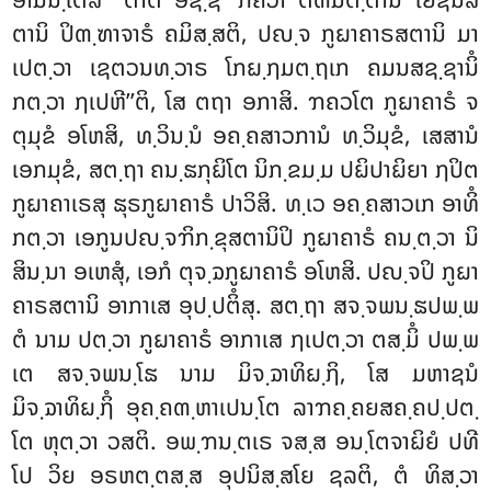
ຕານິ ປິຓ຺ຑາຈາຣໍ ຄມິສ຺ສຕິ, ປຎ຺ຈ ກູຏາຄາຣສຕານິ ມາ
ເປຕ຺ວາ ເຊຕວນທ຺ວາຣ ໂກຏ຺ຐມຕ຺ຖເກ ຄມນສຊ຺ຊານິໍ
ກຕ຺ວາ ຐເປຫີ’’ຕິ, ໂສ ຕຖາ ອກາສິ. ຠຄວໂຕ ກູຏາຄາຣໍ ຈ
ຕຸມຸຂໍ ອໂຫສິ, ທ຺ວິນ຺ນໍ ອຄ຺ຄສາວການໍ ທ຺ວິມຸຂໍ, ເສສານໍ
ເອກມຸຂໍ, ສຕ຺ຖາ ຄນ຺ຘກຸຏິໂຕ ນິກ຺ຂມ຺ມ ປຏິປາຏິຍາ ຐປິຕ
ກູຏາຄາເຣສຸ ຘຸຣກູຏາຄາຣໍ ປາວິສິ. ທ຺ເວ ອຄ຺ຄສາວເກ ອາທິໍ
ກຕ຺ວາ ເອກູນປຎ຺ຈຠິກ຺ຂຸສຕານິປິ ກູຏາຄາຣໍ ຄນ຺ຕ຺ວາ ນິ
ສິນ຺ນາ ອເຫສຸໍ, ເອກໍ ຕຸຈ຺ຉກູຏາຄາຣໍ ອໂຫສິ. ປຎ຺ຈປິ ກູຏາ
ຄາຣສຕານິ ອາກາເສ ອຸປ຺ປຕິໍສຸ. ສຕ຺ຖາ ສຈ຺ຈພນ຺ຘປພ຺ພ
ຕໍ ນາມ ປຕ຺ວາ ກູຏາຄາຣໍ ອາກາເສ ຐເປຕ຺ວາ ຕສ຺ມິໍ ປພ຺ພ
ເຕ ສຈ຺ຈພນ຺ໂຘ ນາມ ມິຈ຺ຉາທິຏ຺ຐິ, ໂສ ມຫາຊນໍ
ມິຈ຺ຉາທິຏ຺ຐິໍ ອຸຄ຺ຄຓ຺ຫາເປນ຺ໂຕ ລາຠຄ຺ຄຍສຄ຺ຄປ຺ປຕ຺
ໂຕ ຫຸຕ຺ວາ ວສຕິ. ອພ຺ຠນ຺ຕເຣ ຈສ຺ສ ອນ຺ໂຕຈາຏິຍໍ ປທີ
ໂປ ວິຍ ອຣຫຕ຺ຕສ຺ສ ອຸປນິສ຺ສໂຍ ຊລຕິ, ຕໍ ທິສ຺ວາ