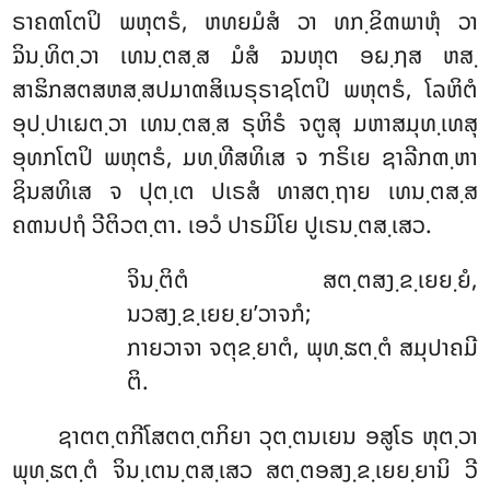
ຣາຄຓໂຕປິ ພຫຸຕຣໍ, ຫທຍມໍສໍ ວາ ທກ຺ຂິຓພາຫຸໍ
ວາ
ຉິນ຺ທິຕ຺ວາ ເທນ຺ຕສ຺ສ ມໍສໍ ຉນຫຸຕ ອຏ຺ຐສ ຫສ຺
ສາຘິກສຕສຫສ຺ສປມາຓສິເນຣຸຣາຊໂຕປິ ພຫຸຕຣໍ, ໂລຫິຕໍ
ອຸປ຺ປາເຏຕ຺ວາ ເທນ຺ຕສ຺ສ ຣຸຫິຣໍ ຈຕູສຸ ມຫາສມຸທ຺ເທສຸ
ອຸທກໂຕປິ ພຫຸຕຣໍ, ມທ຺ທີສທິເສ ຈ ຠຣິເຍ ຊາລີກຓ຺ຫາ
ຊິນສທິເສ ຈ ປຸຕ຺ເຕ ປເຣສໍ ທາສຕ຺ຖາຍ ເທນ຺ຕສ຺ສ
ຄຓນປຖໍ ວີຕິວຕ຺ຕາ. ເອວໍ ປາຣມິໂຍ ປູເຣນ຺ຕສ຺ເສວ.
ຈິນ຺ຕິຕໍ ສຕ຺ຕສງ຺ຂ຺ເຍຍ຺ຍໍ,
ນວສງ຺ຂ຺ເຍຍ຺ຍ’ວາຈກໍ;
ກາຍວາຈາ ຈຕຸຂ຺ຍາຕໍ, ພຸທ຺ຘຕ຺ຕໍ ສມຸປາຄມີ
ຕິ.
ຊາຕຕ຺ຕກີໂສຕຕ຺ຕກິຍາ ວຸຕ຺ຕນເຍນ ອສູໂຣ ຫຸຕ຺ວາ
ພຸທ຺ຘຕ຺ຕໍ ຈິນ຺ເຕນ຺ຕສ຺ເສວ ສຕ຺ຕອສງ຺ຂ຺ເຍຍ຺ຍານິ ວີ