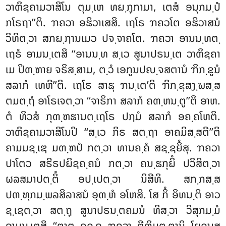
ວາຓິຊຄາມວາສິໂນ ຕຸມ຺ເຫ ທຏ຺ຐຸກາມາ, ເຕສໍ ອນຸກມ຺ປໍ
ກໂຣຖາ’’ຕິ. ຠຄວາ ອຘິວາເສສິ. ເຖໂຣ ຠຄວໂຕ ອຘິວາສນໍ
ວິທິຕ຺ວາ ສກຏ຺ຐານເມວ ປຈ຺ຈາຄໂຕ. ຠຄວາ ອານນ຺ທຕ຺
ເຖຣໍ ອາມນ຺ເຕສິ ‘‘ອານນ຺ທ ສ຺ເວ ສູນາປຣນ຺ເຕ ວາຓິຊຄາ
ເມ ປິຓ຺ຑາຍ ຈຣິສ຺ສາມ, ຕ຺ວໍ ເອກູນປຎ຺ຈສຕານໍ ຠິກ຺ຂູນໍ
ສລາກໍ ເທຫີ’’ຕິ. ເຖໂຣ ສາຘຸ ຠນ຺ເຕ’ຕິ ຠິກ຺ຂຸສງ຺ຆສ຺ສ
ຕມຕ຺ຖໍ ອາໂຣເຈຕ຺ວາ ‘‘ຈາຣິກາ ສລາກໍ ຄຓ຺ຫນ຺ຕູ’’ຕິ ອາຫ.
ຕໍ ທິວສໍ ກຸຓ຺ຑຘານຕ຺ເຖໂຣ ປຐມໍ ສລາກໍ ອຄ຺ຄໂຫຕິ.
ວາຓິຊຄາມວາສິໂນປິ ‘‘ສ຺ເວ ກິຣ ສຕ຺ຖາ ອາຄມິສ຺ສຕີ’’ຕິ
ຄາມມຊ຺ເຌ ມຓ຺ຑປໍ ກຕ຺ວາ ທານຄ຺ຄໍ ສຊ຺ຊຍິໍສຸ. ຠຄວາ
ປາໂຕວ ສຣີຣປຏິຊຄ຺ຄນໍ ກຕ຺ວາ ຄນ຺ຘກຸຏິໍ ປວິສິຕ຺ວາ
ຜລສມາປຕ຺ຕິໍ ອປ຺ເປຕ຺ວາ ນິສີທິ. ສກ຺ກສ຺ສ
ປຓ຺ຑຸກມ຺ພລສິລາສນໍ ອຸຓ຺ຫໍ ອໂຫສິ. ໂສ ກິໍ ອິທນ຺ຕິ ອາວ
ຊ຺ເຊຕ຺ວາ ສຕ຺ຖຸ ສູນາປຣນ຺ຕຄມນໍ ທິສ຺ວາ ວິສຸກມ຺ມໍ
ອາມນ຺ເຕສິ
‘‘ຕາຕ ອຊ຺ຊ ຠຄວາ ຕີຓິມຕ຺ຕານິ ໂຍຊນສ