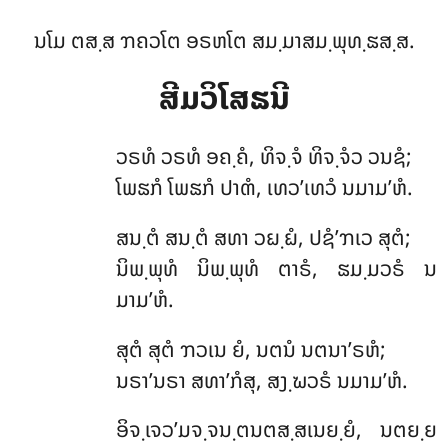
ນໂມ ຕສ຺ສ ຠຄວໂຕ ອຣຫໂຕ ສມ຺ມາສມ຺ພຸທ຺ຘສ຺ສ.
ສີມວິໂສຘນີ
ວຣທໍ
ວຣທໍ ອຄ຺ຄໍ, ທິຈ຺ຈໍ ທິຈ຺ຈໍວ ວນຊໍ;
ໂພຘກໍ ໂພຘກໍ ປາຓໍ, ເທວ’ເທວໍ ນມາມ’ຫໍ.
ສນ຺ຕໍ ສນ຺ຕໍ ສທາ ວຏ຺ຏໍ, ປຊໍ’ຠເວ ສຸຕໍ;
ນິພ຺ພຸທໍ ນິພ຺ພຸທໍ ຕາຣໍ, ຘມ຺ມວຣໍ ນ
ມາມ’ຫໍ.
ສຸຕໍ ສຸຕໍ ຠວເນ ຍໍ, ນຕນໍ ນຕນາ’ຣຫໍ;
ນຣາ’ນຣາ ສທາ’ກໍສຸ, ສງ຺ຆວຣໍ ນມາມ’ຫໍ.
ອິຈ຺ເຈວ’ມຈ຺ຈນ຺ຕນຕສ຺ສເນຍ຺ຍໍ, ນຕຍ຺ຍ