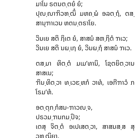
ມາໂນ ຣຕນຕ຺ຕຍໍ ຍໍ;
ປຸຎ຺ຎາຠິວຑ຺ຒິໍ ມຫຄ຺ຆໍ ອລຕ຺ຖໍ, ຕສ຺
ສານຸຠາເວນ ຫຕນ຺ຕຣາໂຍ.
ວິນເຍ ສຕິ ຐິເຕ ຍໍ, ສາສນໍ ສຓ຺ຐິຕໍ ຠເວ;
ວິນເຍ ສຕິ ນຏ຺ເຐ ຍໍ, ວິນຏ຺ຐໍ ສາສນໍ ຠເວ.
ຕສ຺ມາ ທິຕ຺ຕໍ ມເມ’ທານິ, ໂຊຕຍິຕ຺ວານ
ສາສເນ;
ຠິນ຺ທິຕ຺ວາ ທ຺ເວຬ຺ຫກໍ ວາທໍ, ເອກີຠາວໍ ກ
ໂຣມ’ຫໍ.
ອຕ຺ຕຸກ຺ກໍສນ-ຠາວຎ຺ຈ,
ປຣວມ຺ຠນກມ຺ປິຈ;
ເຕສຸ ຈິຕ຺ຕໍ ອເປເສຕ຺ວາ, ສາສນສ຺ສ ສຸ
ວຸຑ຺ຒິຍາ.