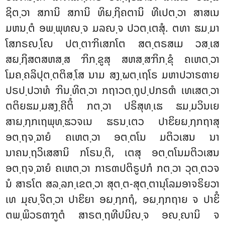
ຊິຕ຺ວາ ສການິ ສການິ ທິຏ຺ຐິຄຕານິ ທີເປຕ຺ວາ ສາສເນ
ມຫນ຺ຕໍ ອພ຺ພຸທຎ຺ຈ ມລຎ຺ຈ ປວຕ຺ເຕສຸໍ. ຕທາ ຘມ຺ມາ
ໂສກຣຎ຺ໂຎ ປຕ຺ຕາຠິເສກໂຕ ສຕ຺ຕຣສເມ ວສ຺ເສ
ສຏ຺ຐິສຕສຫສ຺ສ ຠິກ຺ຂູສຸ ສຫສ຺ສຠິກ຺ຂຸໍ ຄເຫຕ຺ວາ
ໂມຄ຺ຄລິປຸຕ຺ຕຕິສ຺ໂສ ນາມ ສງ຺ຆຕ຺ເຖໂຣ ມຫາປວາຣຓາຍ
ປຣປ຺ປວາທໍ ຠິນ຺ທິຕ຺ວາ ກຖາວຕ຺ຖຸປ຺ປກຣຓໍ ເທເສຕ຺ວາ
ຕຕິຍຘມ຺ມສງ຺ຄີຕິໍ ກຕ຺ວາ ປຣິສຸທ຺ເຘ ຘມ຺ມວິນເຍ
ສາຏ຺ຐກເຖພຸທ຺ຘວຈເນ ຘຣນ຺ເຕວ ປາຬິຍຏ຺ຐກຖາສຸ
ອຕ຺ຖຈ຺ຉາຍໍ ຄເຫຕ຺ວາ ອຕ຺ຕໂນ ມຕິວເສນ ນາ
ນາຄນ຺ຖວິເສສານິ ກໂຣນ຺ຕິ, ເຕສຸ ອຕ຺ຕໂນມຕິວເສນ
ອຕ຺ຖຈ຺ຉາຍໍ ຄເຫຕ຺ວາ ກາຣຓປຕິຣູປກໍ ກຕ຺ວາ
ວຸຕ຺ຕວຈ
ນໍ ສາຣໂຕ ສລ຺ລກ຺ເຂຕ຺ວາ ສຸຕ຺ຕ-ສຸຕ຺ຕານຸໂລມອາຈຣິຍວາ
ເທ ມຸຎ຺ຈິຕ຺ວາ ປາຬິຍາ ອຏ຺ຐກຖໍ, ອຏ຺ຐກຖາຍ ຈ ປາຬິໍ
ຕພ຺ພິວຣຓຠູຕໍ ສາຣຕ຺ຖທີປນິຎ຺ຈ ອຎ຺ຎານິ ຈ