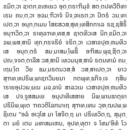
ຂມິຕ຺ວາ ຊາຕກ຺ຂເຓເຍວ
ອຸຕ຺ຕຣາຠິມຸຂໍ ສຕ຺ຕປທວີຕິຫາ
ເຣນ ຄນ຺ຕ຺ວາ ອຉມ຺ຠິວາຈໍ ນິຈ຺ຉາເຣຕ຺ວາ ປິຕຣໍ ວນ຺ທາ
ເປຕ຺ວາ ອນຸກ຺ກເມນ ໂສຬສວສ຺ສຸທ຺ເທສິກກາເລ ຣຊ຺ຊສິຣິໍ
ອນຸຠວິຕ຺ວາ ຣາຫຸລຠທ຺ທສ຺ສ ຊາຕທິວເສ ນິກ຺ຂມິຕ຺ວາ
ຉພ຺ພສ຺ສານິ ທຸກ຺ກຣຈຣິຍໍ ຈຣິຕ຺ວາ ເວສາຂປຸຓ຺ຓມທິວ
ເສ ອນຸຕ຺ຕຣໍ ສມ຺ມາສມ຺ໂພຘິໍ ອຠິສມ຺ພຸຊ຺ຌິຕ຺ວາ
ປຎ຺ຈຈຕ຺ຕາລີສ ວສ຺ສານິ ເທວມນຸສ຺ສານໍ ຣຕນທາມໍ ຄນ຺
ເຖນ຺ໂຕ ວິຍ ຘມ຺ມຣຕນວສ຺ສໍ ວສ຺ສາເປຕ຺ວາ ຍາວ
ສຸຠທ຺ທປຣິພ຺ພາຊກວິນຍນາ ກຕພຸທ຺ຘກິຈ຺ເຈ ກຸສິນ
າຣາຍອຸປວຏ຺ຏເນ ມລ຺ລານໍ ສາລວເນ ເວສາຂປຸຓ຺ຓມທິວ
ເສ ປຈ຺ຈູສສມເຍ ອນຸປາທິເສສາຍ ນິພ຺ພານຘາຕຸຍາ
ປຣິນິພ຺ພຸເຕ ຠຄວຕິໂລກນາເຖ ສຸຠທ຺ເທນ ວຸຑ຺ຒປພ຺ພ
ຊິເຕນ ‘‘ອລໍ ອາວຸໂສ ມາ ໂສຈິຕ຺ຖ ມາ ປຣິເທວິຕ຺ຖ, ສຸມຸຕ຺
ຕາ ມຍໍ ເຕນ ມຫາສມເຓນ, ອຸປທ຺ທຸຕາ ຈ ໂຫມ’ອິທໍ ໂວ