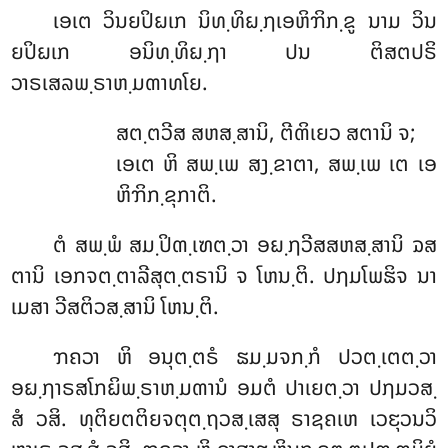
ເອເຕ ວິນຍປິຏເກ ນິທ຺ທິຏ຺ຐເອຫິຠິກ຺ຂູ ນາມ ວິນ
ຍປິຏເກ ອນິທ຺ທິຏ຺ຐາ ປນ ຕິສຕປຣິ
ວາຣເສລພ຺ຣາຫ຺ມຓາທໂຍ.
ສຕ຺ຕວີສ ສຫສ຺ສານິ, ຕີຓິເຍວ ສຕານິ ຈ;
ເອເຕ ຫິ ສພ຺ເພ ສງ຺ຂາຕາ, ສພ຺ເພ ເຕ ເອ
ຫິຠິກ຺ຂຸກາຕິ.
ຕໍ ສພ຺ພໍ ສມ຺ປິຓ຺ເຑຕ຺ວາ ອຏ຺ຐວີສສຫສ຺ສານິ ຉສ
ຕານິ ເອກຈຕ຺ຕາລີສຸຕ຺ຕຣານິ ຈ ໂຫນ຺ຕິ. ປຐມໂພຘິຈ ນາ
ເມສາ ວີສຕິວສ຺ສານິ ໂຫນ຺ຕິ.
ຠຄວາ ຫິ ອນຸຕ຺ຕຣໍ ຘມ຺ມຈກ຺ກໍ ປວຕ຺ເຕຕ຺ວາ
ອຏ຺ຐາຣສໂກຏິພ຺ຣາຫ຺ມຓານໍ ອມຕໍ ປາເຍຕ຺ວາ ປຐມວສ຺
ສໍ ວສິ. ທຸຕິຍຕຕິຍຈຕຸຕ຺ຖວສ຺ເສສຸ ຣາຊຄເຫ ເວຬຸວນວິ