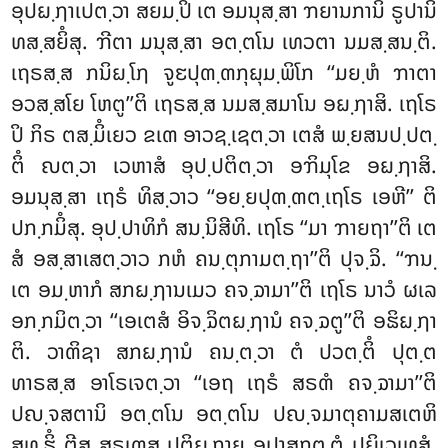
ອຸປຏ຺ຐາເປຕ຺ວາ ສຍມ຺ປິ ເຕ ອມນຸສ຺ສາ ຠຍານການິ ຣູປານິ
ທສ຺ສຍິໍສຸ. ຠີຕາ ມນຸສ຺ສາ ອຕ຺ຕໂນ ເທວຕາ ນມສ຺ສນ຺ຕິ.
ເຖຣສ຺ສ ກນິຏ຺ໂຐ ຈູຬປຸຓ຺ຓກຸຏຸມ຺ພິໂກ ‘‘ມຍ຺ຫໍ ຠາຕາ
ອວສ຺ສໂຍ ໂຫຕູ’’ຕິ ເຖຣສ຺ສ ນມສ຺ສມາໂນ ອຏ຺ຐາສິ. ເຖໂຣ
ປິ ກິຣ ຕສ຺ມິໍເຍວ ຂເຓ
ອາວຊ຺ເຊຕ຺ວາ ເຕສໍ ພ຺ຍສນປ຺ປຕ຺
ຕິໍ ຎຕ຺ວາ ເວຫາສໍ ອຸປ຺ປຕິຕ຺ວາ ອຠິມຸໂຂ ອຏ຺ຐາສິ.
ອມນຸສ຺ສາ ເຖຣໍ ທິສ຺ວາວ ‘‘ອຍ຺ຍປຸຓ຺ຓຕ຺ເຖໂຣ ເອຫີ’’ ຕິ
ປກ຺ກມິໍສຸ. ອຸປ຺ປາທິກໍ ສນ຺ນິສີທິ. ເຖໂຣ ‘‘ມາ ຠາຍຖາ’’ຕິ ເຕ
ສໍ ອສ຺ສາເສຕ຺ວາວ ກຫໍ ຄນ຺ຕຸກາມຕ຺ຖາ’’ຕິ ປຸຈ຺ຉິ. ‘‘ຠນ຺
ເຕ ອມ຺ຫາກໍ ສກຏ຺ຐານເມວ ຄຈ຺ຉາມາ’’ຕິ ເຖໂຣ ນາວໍ ຜເລ
ອກ຺ກມິຕ຺ວາ ‘‘ເອເຕສໍ ອິຈ຺ຉິຕຏ຺ຐານໍ ຄຈ຺ຉຕູ’’ຕິ ອຘິຏ຺ຐາ
ຕິ. ວາຓິຊາ ສກຏ຺ຐານໍ ຄນ຺ຕ຺ວາ ຕໍ ປວຕ຺ຕິໍ ປຸຕ຺ຕ
ທາຣສ຺ສ ອາໂຣເຈຕ຺ວາ ‘‘ເອຖ ເຖຣໍ ສຣຓໍ ຄຈ຺ຉາມາ’’ຕິ
ປຎ຺ຈສຕານິ ອຕ຺ຕໂນ ອຕ຺ຕໂນ ປຎ຺ຈມາຕຸຄາມສເຕຫິ
ສທ຺ຘິໍ ຕີສຸ ສຣເຓສຸ ປຕິຏ຺ຐາຍ ອຸປາສກຕ຺ຕໍ ປຏິເວເທສຸໍ.