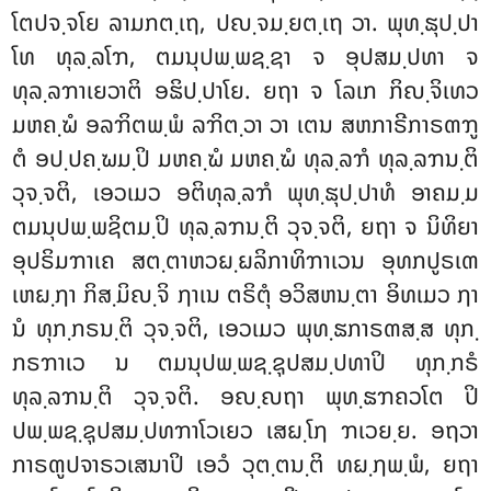
ໂຕປຈ຺ຈໂຍ ລາມກຕ຺ເຖ, ປຎ຺ຈມ຺ຍຕ຺ເຖ ວາ. ພຸທ຺ຘຸປ຺ປາ
ໂທ ທຸລ຺ລໂຠ, ຕມນຸປພ຺ພຊ຺ຊາ ຈ ອຸປສມ຺ປທາ ຈ
ທຸລ຺ລຠາເຍວາຕິ ອຘິປ຺ປາໂຍ. ຍຖາ ຈ ໂລເກ ກິຎ຺ຈິເທວ
ມຫຄ຺ຆໍ ອລຠິຕພ຺ພໍ ລຠິຕ຺ວາ ວາ ເຕນ ສຫກາຣີກາຣຓຠູ
ຕໍ ອປ຺ປຄ຺ຆມ຺ປິ ມຫຄ຺ຆໍ ມຫຄ຺ຆໍ ທຸລ຺ລຠໍ ທຸລ຺ລຠນ຺ຕິ
ວຸຈ຺ຈຕິ, ເອວເມວ ອຕິທຸລ຺ລຠໍ ພຸທ຺ຘຸປ຺ປາທໍ ອາຄມ຺ມ
ຕມນຸປພ຺ພຊິຕມ຺ປິ ທຸລ຺ລຠນ຺ຕິ ວຸຈ຺ຈຕິ, ຍຖາ ຈ ນິທິຍາ
ອຸປຣິມຠາເຄ ສຕ຺ຕາຫວຏ຺ຏລິກາທິຠາເວນ ອຸທກປູຣເຓ
ເຫຏ຺ຐາ ກິສ຺ມິຎ຺ຈິ ຐາເນ ຕຣິຕຸໍ ອວິສຫນ຺ຕາ ອິທເມວ ຐາ
ນໍ
ທຸກ຺ກຣນ຺ຕິ ວຸຈ຺ຈຕິ, ເອວເມວ ພຸທ຺ຘກາຣຓສ຺ສ ທຸກ຺
ກຣຠາເວ ນ ຕມນຸປພ຺ພຊ຺ຊຸປສມ຺ປທາປິ ທຸກ຺ກຣໍ
ທຸລ຺ລຠນ຺ຕິ ວຸຈ຺ຈຕິ. ອຎ຺ຎຖາ ພຸທ຺ຘຠຄວໂຕ ປິ
ປພ຺ພຊ຺ຊຸປສມ຺ປທຠາໂວເຍວ ເສຏ຺ໂຐ ຠເວຍ຺ຍ. ອຖວາ
ກາຣຓູປຈາຣວເສນາປິ ເອວໍ ວຸຕ຺ຕນ຺ຕິ ທຏ຺ຐພ຺ພໍ, ຍຖາ