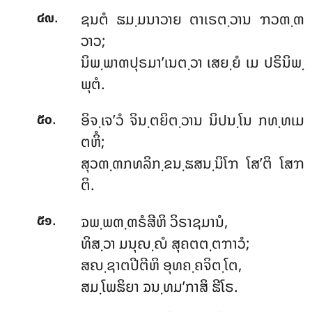
.
ຊນຕໍ ຘມ຺ມນາວາຍ ຕາເຣຕ຺ວານ ຠວຓ຺ຓ
໔໙
ວາວ;
ນິພ຺ພາຓປຸຣມາ’ເນຕ຺ວາ ເສຍ຺ຍໍ ເມ ປຣິນິພ຺
ພຸຕໍ.
.
ອິຈ຺ເຈ’ວໍ ຈິນ຺ຕຍິຕ຺ວານ ນິປນ຺ໂນ ກທ຺ທເມ
໕໐
ຕຫິໍ;
ສຸວຓ຺ຓກທລິກ຺ຂນ຺ຘສນ຺ນິໂຠ ໂສ’ຕິ ໂສຠ
ຕິ.
.
ຉພ຺ພຓ຺ຓຣໍສີຫິ ວິຣາຊມານໍ,
໕໑
ທິສ຺ວາ ມນຸຎ຺ຎໍ ສຸຄຕຕ຺ຕຠາວໍ;
ສຎ຺ຊາຕປີຕີຫິ ອຸທຄ຺ຄຈິຕ຺ໂຕ,
ສມ຺ໂພຘິຍາ ຉນ຺ທມ’ກາສິ ຘີໂຣ.