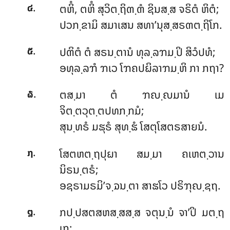
.
ຕຫິໍ, ຕຫິໍ ສຸວິຕ຺ຖິຓ຺ຓໍ ຊິນສ຺ສ ຈຣິຕໍ ຫິຕໍ;
໔
ປວກ຺ຂາມິ ສມາເສນ ສທາ’ນຸສ຺ສຣຓຕ຺ຖິໂກ.
.
ປຓິຕໍ ຕໍ ສຣນ຺ຕານໍ ທຸລ຺ລຠມ຺ປິ ສິວໍປທໍ;
໕
ອທຸລ຺ລຠໍ ຠເວ ໂຠຄປຏິລາຠມ຺ຫິ ກາ ກຖາ?
.
ຕສ຺ມາ ຕໍ ຠຎ຺ຎມານໍ ເມ
໖
ຈິຕ຺ຕວຸຕ຺ຕປທກ຺ກມໍ;
ສຸນ຺ທຣໍ ມຘຸຣໍ ສຸທ຺ຘໍ ໂສຕຸໂສຕຣສາຍນໍ.
.
ໂສຕຫຕ຺ຖປຸຏາ ສມ຺ມາ ຄເຫຕ຺ວານ
໗
ນິຣນ຺ຕຣໍ;
ອຊຣາມຣມິ’ຈ຺ຉນ຺ຕາ ສາຘໂວ ປຣິຠຸຎ຺ຊຖ.
.
ກປ຺ປສຕສຫສ຺ສສ຺ສ ຈຕຸນ຺ນໍ ຈາ’ປິ ມຕ຺ຖ
໘
ເກ;