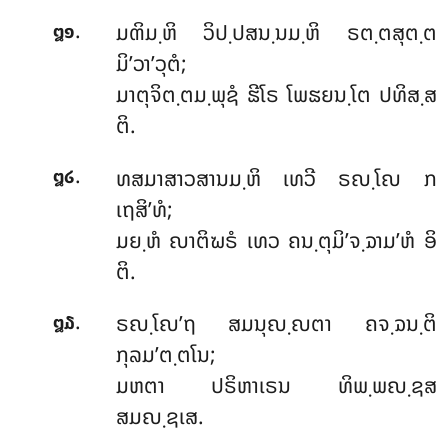
.
ມຓິມ຺ຫິ ວິປ຺ປສນ຺ນມ຺ຫິ ຣຕ຺ຕສຸຕ຺ຕ
໘໑
ມິ’ວາ’ວຸຕໍ;
ມາຕຸຈິຕ຺ຕມ຺ພຸຊໍ ຘີໂຣ ໂພຘຍນ຺ໂຕ ປທິສ຺ສ
ຕິ.
.
ທສມາສາວສານມ຺ຫິ ເທວີ ຣຎ຺ໂຎ ກ
໘໒
ເຖສິ’ທໍ;
ມຍ຺ຫໍ ຎາຕິຆຣໍ ເທວ ຄນ຺ຕຸມິ’ຈ຺ຉາມ’ຫໍ ອິ
ຕິ.
.
ຣຎ຺ໂຎ’ຖ ສມນຸຎ຺ຎຕາ ຄຈ຺ຉນ຺ຕິ
໘໓
ກຸລມ’ຕ຺ຕໂນ;
ມຫຕາ ປຣິຫາເຣນ ທິພ຺ພຎ຺ຊສ
ສມຎ຺ຊເສ.