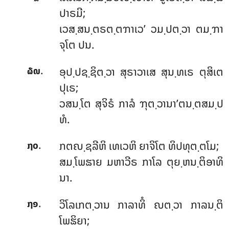
ປາຣມີ;
ເວສ຺ສນ຺ຕຣຕ຺ຕຠາເວ’ ວມ຺ປຕ຺ວາ ຕມ຺ຠາ
ຈຸໂຕ ປນ.
.
ອຸປ຺ປຊ຺ຊິຕ຺ວາ ສຸຣາວາເສ ສຸນ຺ທເຣ ຕຸສິເຕ
໖໙
ປຸເຣ;
ວສນ຺ໂຕ ສຸຈິຣໍ ກາລໍ ຠຸຕ຺ວານາ’ຕນ຺ຕສມ຺ປ
ທໍ.
.
ກຕຎ຺ຊລີຫິ ເທເວຫິ ຍາຈິໂຕ ທິປທຸຕ຺ຕໂມ;
໗໐
ສມ຺ໂພຘາຍ ມຫາວີຣ ກາໂລ ຕຸຍ຺ຫນ຺ຕິອາທິ
ນາ.
.
ວິໂລເກຕ຺ວານ ກາລາທິໍ ຎຕ຺ວາ ກາລນ຺ຕິ
໗໑
ໂພຘິຍາ;