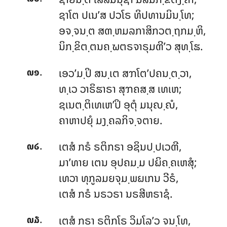
ຊາໂຕ ປເນ’ສ ປວໂຣ ທິປທານມິນ຺ໂທ;
ອຈ຺ຈນ຺ຕ ສຓ຺ຫມລກາສິກວຕ຺ຖກມ຺ຫິ,
ນິກ຺ຂິຕ຺ຕນຄ຺ຆຕຣຈາຣຸມຓີ’ວ ສຸທ຺ໂຘ.
.
ເອວ’ມ຺ປິ ສນ຺ເຕ ສຠໂຕ’ປຄນ຺ຕ຺ວາ,
໙໑
ທ຺ເວ ວາຣິຘາຣາ ສຸຠຄສ຺ສ ເທເຫ;
ຊເນຕ຺ຕິເທເຫ’ປິ ອຸຕຸໍ ມນຸຎ຺ຎໍ,
ຄາຫາປຍຸໍ ມງ຺ຄລກິຈ຺ຈຕາຍ.
.
ເຕສໍ ກຣໍ ຣຕິກຣາ ອຊິນປ຺ປເວຓີ,
໙໒
ມາ’ທາຍ ເຕນ ອຸປຄມ຺ມ ປຏິຄ຺ຄເຫສຸໍ;
ເທວາ ທຸກູລມຍຈຸມ຺ພຏເກນ ວີຣໍ,
ເຕສໍ ກຣໍ ນຣວຣາ ນຣສີຫຣາຊໍ.
.
ເຕສໍ ກຣາ ຣຕິກໂຣ ວິມໂລ’ວ ຈນ຺ໂທ,
໙໓