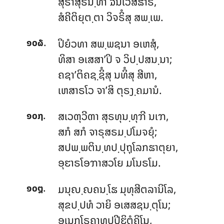
ສຸຣາສຸຣິນ຺ທາ ຉນເວສຘາຣີ,
ສໍຄີຕິຍຸຕ຺ຕາ ວິຈຣິໍສຸ ສພ຺ເພ.
.
ປິຍໍວທາ ສພ຺ພຊນາ ອເຫສຸໍ,
໑໐໖
ທິສາ ອເສສາ’ປິ ຈ ວິປ຺ປສນ຺ນາ;
ຄຊາ’ຕິຄຊ຺ຊິໍສຸ ນທິໍສຸ ສີຫາ,
ເຫສາຣໂວ ຈາ’ສິ ຕຸຣງ຺ຄມານໍ.
.
ສເວຓຸວີຓາ ສຸຣທຸນ຺ທຸຠີ ນເຠ,
໑໐໗
ສກໍ ສກໍ ຈາຣຸສຣມ຺ປໂມຈຍຸໍ;
ສປພ຺ພຕິນ຺ທປ຺ປຸຖຸໂລກຘາຕຸຍາ,
ອຸຬາຣໂອຠາສວໂຍ ມໂນຣໂມ.
.
ມນຸຎ຺ຎຄນ຺ໂຘ ມຸທຸສີຕລານິໂລ,
໑໐໘
ສຸຂປ຺ປທໍ ວາຍິ ອເສສຊນ຺ຕຸໂນ;
ອເນກໂຣຄາທຸປປີຬິຕໍຄິໂນ,