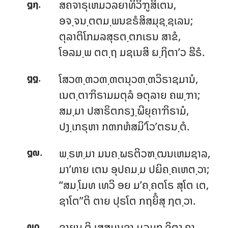
.
ສຄຈາຣຸເຫມວລຍາທິວິຠູສິເຕນ,
໘໗
ອຈ຺ຈນ຺ຕຕມ຺ພນຂຣໍສິສມຸຊ຺ຊເລນ;
ຕຸລາຕິໂກມລສຸຣຕ຺ຕກເຣນ ສາຂໍ,
ໂອລມ຺ພ ຕຕ຺ຖ ມຊເນສິ ຏ຺ຐິຕາ’ວ ຘີຣໍ.
.
ໂສວຓ຺ຓວຓ຺ຓຕນຸວຓ຺ຓວິຣາຊມານໍ,
໘໘
ເນຕ຺ຕາຠິຣາມມຕຸລໍ ອຕຸລາຍ ຄພ຺ຠາ;
ສມ຺ມາ ປສາຣິຕກຣງ຺ຆີຍຸຄາຠິຣາມໍ,
ປງ຺ເກຣຸຫາ ກຓກຫໍສມິ’ໂວ’ຕຣນ຺ຕໍ.
.
ພ຺ຣຫ຺ມາ ມນຄ຺ຆຣຕິວຑ຺ຒນເຫມຊາລ,
໘໙
ມາ’ທາຍ ເຕນ ອຸປຄມ຺ມ ປຏິຄ຺ຄເຫຕ຺ວາ;
‘‘ສມ຺ໂມທ ເທວິ ອຍ ມ’ຄ຺ຄຕໂຣ ສຸໂຕ ເຕ,
ຊາໂຕ’’ຕິ ຕາຍ ປຸຣໂຕ ກຖຍິໍສຸ ຐຕ຺ວາ.
.
ຊາຍນ຺ຕິ ເສສມນຸຊາ ມລມກ຺ຂິຕງ຺ຄາ,
໙໐