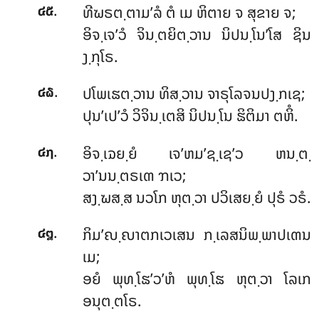
.
ທີຆຣຕ຺ຕາມ’ລໍ ຕໍ ເມ ຫິຕາຍ ຈ ສຸຂາຍ ຈ;
໔໕
ອິຈ຺ເຈ’ວໍ ຈິນ຺ຕຍິຕ຺ວານ ນິປນ຺ໂນ’ໂສ ຊິນ
ງ຺ກຸໂຣ.
.
ປໂພເຘຕ຺ວານ ທິສ຺ວານ ຈາຣຸໂລຈນປງ຺ກເຊ;
໔໖
ປຸນ’ເປ’ວໍ ວິຈິນ຺ເຕສິ ນິປນ຺ໂນ ຘິຕິມາ ຕຫິໍ.
.
ອິຈ຺ເຉຍ຺ຍໍ ເຈ’ຫມ’ຊ຺ເຊ’ວ ຫນ຺ຕ຺
໔໗
ວາ’ນນ຺ຕຣເຓ ຠເວ;
ສງ຺ຆສ຺ສ ນວໂກ ຫຸຕ຺ວາ ປວິເສຍ຺ຍໍ ປຸຣໍ ວຣໍ.
.
ກິມ’ຎ຺ຎາຕກເວເສນ ກ຺ເລສນິພ຺ພາປເຓນ
໔໘
ເມ;
ອຍໍ ພຸທ຺ໂຘ’ວ’ຫໍ ພຸທ຺ໂຘ ຫຸຕ຺ວາ ໂລເກ
ອນຸຕ຺ຕໂຣ.