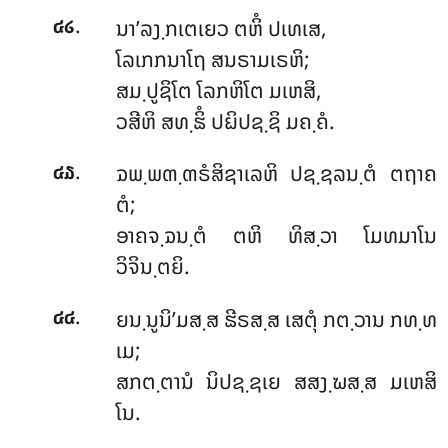
.
ນາ’ລງ຺ກເຕເຍວ ຕຫິໍ ປເທເສ,
໔໒
ໂລເກກນາໂຖ ສນຣາມເຣຫິ;
ສມ຺ປູຊິໂຕ ໂລກຫິໂຕ ມເຫສິ,
ວສີຫິ ສທ຺ຘິໍ ປຏິປຊ຺ຊິ ມຄ຺ຄໍ.
.
ຉພ຺ພຓ຺ຓຣໍສິຊາເລຫິ ປຊ຺ຊລນ຺ຕໍ ຕຖາຄ
໔໓
ຕໍ;
ອາຄຈ຺ຉນ຺ຕໍ ຕຫິ ທິສ຺ວາ ໂມທມາໂນ
ວິຈິນ຺ຕຍິ.
.
ຍນ຺ນູນິ’ມສ຺ສ ຘີຣສ຺ສ ເສຕຸໍ ກຕ຺ວານ ກທ຺ທ
໔໔
ເມ;
ສກຕ຺ຕານໍ ນິປຊ຺ຊເຍ ສສງ຺ຆສ຺ສ ມເຫສິ
ໂນ.