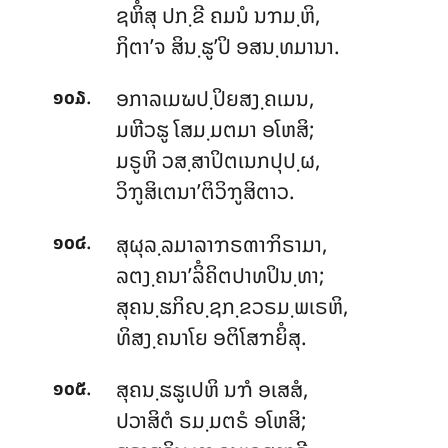
ຊຫິໍສຸ ປກ຺ຂີ ຄມນໍ ນຠມ຺ຫິ,
ຐິຕາ’ຈ ສິນ຺ຘູ’ປິ ອສນ຺ທມານາ.
.
ອກາລເມຆປ຺ປິຍສງ຺ຄເມນ,
໑໐໓
ມຫີວຘູ ໂສມ຺ມຕມາ ອໂຫສິ;
ມຣູຫິ ວສ຺ສາປິຕເນກປຸປ຺ຜ,
ວິຠູສິເຕນາ’ຕິວິຠູສິຕາວ.
.
ສຸຜຸລ຺ລມາລາຠຣຓາຠິຣາມາ,
໑໐໔
ລຕງ຺ຄນາ’ລິໍຄິຕປາທປິນ຺ທາ;
ສຸຄນ຺ຘກິຎ຺ຊກ຺ຂວຣມ຺ພເຣຫິ,
ທິສງ຺ຄນາໂຍ ອຕິໂສຠຍິໍສຸ.
.
ສຸຄນ຺ຘຘູເປຫິ ນຠໍ ອເສສໍ,
໑໐໕
ປວາສິຕໍ ຣມ຺ມຕຣໍ ອໂຫສິ;