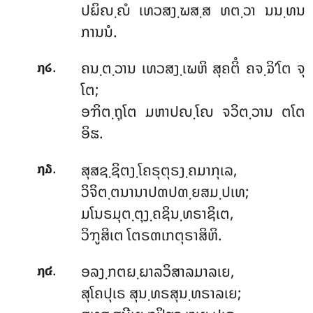
ປຏິຎ຺ຎໍ ເທວສງ຺ຆສ຺ສ ທຕ຺ວາ ນນ຺ທນ
ການນໍ.
.
ຄນ຺ຕ຺ວານ ເທວສງ຺ເຆຫິ ສຸຄຕິໍ ຄຈ຺ຉິ’ໂຕ ຈຸ
໗໒
ໂຕ;
ອຠິຕ຺ຖຸໂຕ ມຫາປຎ຺ໂຎ ຈວິຕ຺ວານ ຕໂຕ
ອິຘ.
.
ສຸສຊ຺ຊິຕງ຺ໂຄຣຸຕຸຣງ຺ຄມາກຸເລ,
໗໓
ວິຈິຕ຺ຕນານາປຓປຓ຺ຍສມ຺ປເທ;
ມໂນຣມຸຕ຺ຕຸງ຺ຄຊິນ຺ທຣາຊິເຕ,
ວິຠູສິເຕ ໂຕຣຓເກຕຸຣາສິຫິ.
.
ອລງ຺ກຕຏ຺ຏາລວິສາລມາລເຍ,
໗໔
ສຸໂຄປຸເຣ ສຸນ຺ທຣສຸນ຺ທຣາລເຍ;