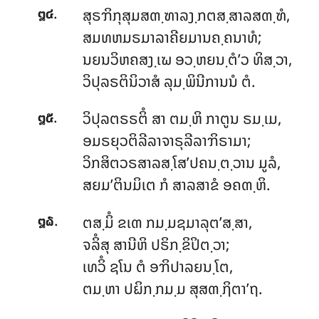
.
ສຸຣຠິກຸສຸມສຓ຺ຑາລງ຺ກຕສ຺ສາລສຓ຺ຑໍ,
໘໔
ສມທຫມຣມາລາຄີຍມານຄ຺ຄນາທໍ;
ນຍນວິຫຄສງ຺ເຆ ອວ຺ຫຍນ຺ຕໍ’ວ ທິສ຺ວາ,
ວິປຸລຣຕິນິວາສໍ ລຸມ຺ພິນີການນໍ ຕໍ.
.
ວິປຸລຕຣຣຕິໍ ສາ ຕມ຺ຫິ ກາຕູນ ຣມ຺ເມ,
໘໕
ອມຣຍຸວຕິລີລາຈາຣຸລີລາຠິຣາມາ;
ວິກສິຕວຣສາລສ຺ໂສ’ປຄນ຺ຕ຺ວານ ມູລໍ,
ສຍມ’ຕິນມິເຕ ກໍ ສາລສາຂໍ ອຄຓ຺ຫິ.
.
ຕສ຺ມິໍ ຂເຓ ກມ຺ມຊມາລຸຕ’ສ຺ສາ,
໘໖
ຈລິໍສຸ ສານີຫິ ປຣິກ຺ຂິປິຕ຺ວາ;
ເທວິໍ ຊໂນ ຕໍ ອຠິປາລຍນ຺ໂຕ,
ຕມ຺ຫາ ປຏິກ຺ກມ຺ມ ສຸສຓ຺ຐິຕາ’ຖ.