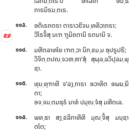
ໂລກນ຺ຕເຣ’ປິ ອາໂລໂກ ອນ຺ຘ
ກາຣນິຣນ຺ຕເຣ.
.
ອຕິເຣກຕຣາ ຕາຣາວຬິຈນ຺ທທິວາກຣາ;
໑໑໓
ວິໂຣຈິໍສຸ ນເຠ ຠູມິຄຕານິ ຣຕນານິ ຈ.
📜
.
ມຫີຕລາທໂຍ ເຠຕ຺ວາ ນິກ຺ຂມ຺ມ ອຸປຣູປຣິ;
໑໑໔
ວິຈິຕ຺ຕປຎ຺ຈວຓ຺ຓາ’ສຸໍ ສຸຜຸລ຺ລວິປຸລມ຺ພຸ
ຊາ.
.
ທຸນ຺ທຸຠາທີ ຈ’ລງ຺ກາຣາ ອວາທິຕ ອຆຏ຺ຏິ
໑໑໕
ຕາ;
ອຈ຺ຈນ຺ຕມຘຸຣໍ ນາທໍ ປມຸຎ຺ຈໍສຸ ມຫີຕເລ.
.
ພທ຺ຘາ ສງ຺ຂລິກາທີຫິ ມຸຎ຺ຈິໍສຸ ມນຸຊາ
໑໑໖
ຕໂຕ;