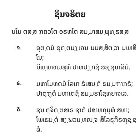
ຊິນຈຣິຕຍ
ນໂມ ຕສ຺ສ ຠຄວໂຕ ອຣຫໂຕ ສມ຺ມາສມ຺ພຸທ຺ຘສ຺ສ
.
ອຸຕ຺ຕມໍ ອຸຕ຺ຕມງ຺ເຄນ ນມສ຺ສິຕ຺ວາ ມເຫສິ
໑
ໂນ;
ນິພ຺ພາຓມຘຸທໍ ປາທປງ຺ກຊໍ ສຊ຺ຊນາລິນໍ.
.
ມຫາໂມຫຕມໍ ໂລເກ ຘໍເສນ຺ຕໍ ຘມ຺ມຠາກຣໍ;
໒
ປາຕຸຠູຕໍ ມຫາເຕຊໍ ຘມ຺ມຣາໂຊທຍາຈເລ.
.
ຊນ຺ຕຸຈິຕ຺ຕສເຣ ຊາຕໍ ປສາທກຸມຸທໍ ສທາ;
໓
ໂພເຘນ຺ຕໍ ສງ຺ຆວນ຺ທຎ຺ຈ ສິໂລຣຸກິຣຓຸຊ຺ຊ
ລໍ.