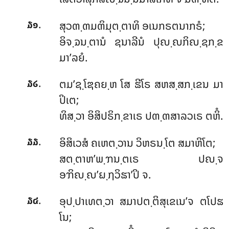
.
ສຸວຓ຺ຓມຓິມຸຕ຺ຕາທິ ອເນກຣຕນາກຣໍ;
໓໑
ອິຈ຺ຉນ຺ຕານໍ ຊນາລີນໍ ປຸຎ຺ຎກິຎ຺ຊກ຺ຂ
ມາ’ລຍໍ.
.
ຕມ’ຊ຺ໂຌຄຍ຺ຫ ໂສ ຘີໂຣ ສຫສ຺ສກ຺ເຂນ ມາ
໓໒
ປິເຕ;
ທິສ຺ວາ ອິສິປຣິກ຺ຂາເຣ ປຓ຺ຓສາລວເຣ ຕຫິໍ.
.
ອິສິເວສໍ ຄເຫຕ຺ວານ ວິຫຣນ຺ໂຕ ສມາຫິໂຕ;
໓໓
ສຕ຺ຕາຫ’ພ຺ຠນ຺ຕເຣ ປຎ຺ຈ
ອຠິຎ຺ຎ’ຏ຺ຐວິຘາ’ປິ ຈ.
.
ອຸປ຺ປາເທຕ຺ວາ ສມາປຕ຺ຕິສຸເຂເນ’ຈ ຕໂປຘ
໓໔
ໂນ;