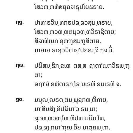
ໂສວຓ຺ຓຫໍສຍຸຄຈາຣຸປໂຍຘຣາຍ.
.
ປາທາຣວິນ຺ທກຣປລ຺ລວສຸນ຺ທຣາຍ,
໗໘
ໂສວຓ຺ຓວຓ຺ຓຕນຸວຓ຺ຓວິຣາຊິຕາຍ;
ສີລາທິເນກ ຄຸຓຠູສນຠູສິຕາຍ,
ມາຍາຍ ຣາຊວນິຕາຍຸ’ປຄຎ຺ຉິ ກຸຈ຺ຉິໍ.
.
ປຏິສນ຺ຘິກ຺ຂເຓ ຕສ຺ສ ຊາຕາ’ເນກວິຘພ຺ຠຸ
໗໙
ຕາ;
ອຖາ’ຍໍ ຄຫິຕາຣກ຺ໂຂ ນເຣຫິ ອມເຣຫິ ຈ.
.
ມນຸຎ຺ຎຣຕ຺ຕມ຺ພຸຊກຓ຺ຓິກາຍ,
໘໐
ມາ’ສີນສິງ຺ຄີປຏິມາ’ວ ຣມ຺ມາ;
ສຸວຓ຺ຓວຓ຺ໂຓ ທິປທານມິນ຺ໂທ,
ປລ຺ລງ຺ກມາ’ຠຸຎ຺ຉິຍ ມາຕຸຄພ຺ເຠ.