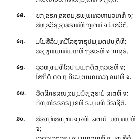
.
ຍກ຺ຂຣກ຺ຂສຄນ຺ຘພ຺ພເທວທານວເກຫິ ຈ;
໒໖
ສິທ຺ຘວິຊ຺ຊາຘຣາທີຫິ ຠູເຕຫິ ຈ ນິເສວິຕໍ.
.
ມໂນສີລິນ຺ທນີໂລຣຸຈາຣຸປພ຺ພຕປນ຺ຕິຫິ;
໒໗
ສຊ຺ຌຸເຫມາທິເນເກຫິ ຠູຘເຣຫິ ຈ ຠາສຸຣໍ.
.
ສຸວຓ຺ຓມຓິໂສປານເນກຕິຕ຺ຖສເຣຫິ ຈ;
໒໘
ໂສຠິຕໍ ຕຕ຺ຖ ກີຬນ຺ຕເນກເທວງ຺ຄນາຫິ ຈ.
.
ສີຕສີກຣສຎ຺ຉນ຺ນນິຊ຺ຌຣານໍ ສເຕຫິ ຈ;
໒໙
ກິຓ຺ຓໂຣຣຄຣງ຺ເຄຫິ ຣມ຺ເມຫິ ວິຣາຊິຕໍ.
.
ສິຂຓ຺ຑິສຓ຺ຑນຈ຺ເຈຫິ ລຕານໍ ມຓ຺ຑເປຫິ
໓໐
ຈ;
ເສຕວາລຸກສຎ຺ຉນ຺ນມາລເກຫິ ຈ ມຓ຺ຑິຕໍ.