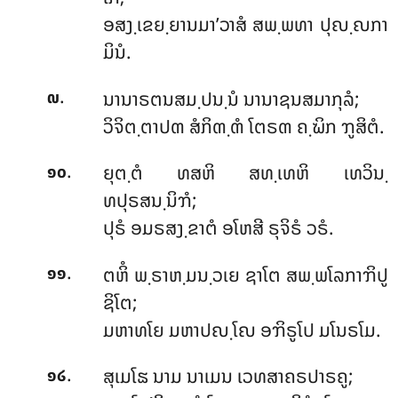
ອສງ຺ເຂຍ຺ຍານມາ’ວາສໍ ສພ຺ພທາ ປຸຎ຺ຎກາ
ມິນໍ.
.
ນານາຣຕນສມ຺ປນ຺ນໍ ນານາຊນສມາກຸລໍ;
໙
ວິຈິຕ຺ຕາປຓ ສໍກິຓ຺ຓໍ ໂຕຣຓ ຄ຺ຆິກ ຠູສິຕໍ.
.
ຍຸຕ຺ຕໍ ທສຫິ ສທ຺ເທຫິ ເທວິນ຺
໑໐
ທປຸຣສນ຺ນິຠໍ;
ປຸຣໍ ອມຣສງ຺ຂາຕໍ ອໂຫສີ ຣຸຈິຣໍ ວຣໍ.
.
ຕຫິໍ ພ຺ຣາຫ຺ມນ຺ວເຍ ຊາໂຕ ສພ຺ພໂລກາຠິປູ
໑໑
ຊິໂຕ;
ມຫາທໂຍ ມຫາປຎ຺ໂຎ ອຠິຣູໂປ ມໂນຣໂມ.
.
ສຸເມໂຘ ນາມ ນາເມນ ເວທສາຄຣປາຣຄູ;
໑໒