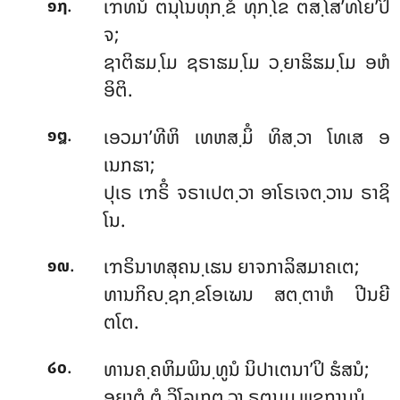
.
ເຠທນໍ ຕນຸໂນທຸກ຺ຂໍ ທຸກ຺ໂຂ ຕສ຺ໂສ’ທໂຍ’ປິ
໑໗
ຈ;
ຊາຕິຘມ຺ໂມ ຊຣາຘມ຺ໂມ ວ຺ຍາຘິຘມ຺ໂມ ອຫໍ
ອິຕິ.
.
ເອວມາ’ທີຫິ ເທຫສ຺ມິໍ ທິສ຺ວາ ໂທເສ ອ
໑໘
ເນກຘາ;
ປຸເຣ ເຠຣິໍ ຈຣາເປຕ຺ວາ ອາໂຣເຈຕ຺ວານ ຣາຊິ
ໂນ.
.
ເຠຣິນາທສຸຄນ຺ເຘນ ຍາຈກາລິສມາຄເຕ;
໑໙
ທານກິຎ຺ຊກ຺ຂໂອເຆນ ສຕ຺ຕາຫໍ ປີນຍີ
ຕໂຕ.
.
ທານຄ຺ຄຫິມພິນ຺ທູນໍ ນິປາເຕນາ’ປິ ຘໍສນໍ;
໒໐
ອຍາຕໍ ຕໍ ວິໂລເກຕ຺ວາ ຣຕນມ຺ພຸຊການນໍ.