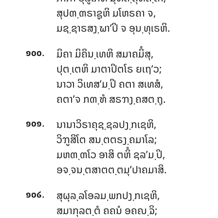
ສຸປຓ຺ຓຣາຊູຫິ ມໂຫຣຄາ ຈ,
ມຊ຺ຊາຣສງ຺ຆາ’ປິ ຈ ອຸນ຺ທຸເຣຫິ.
.
ມິຄາ ມິຄິນ຺ເທຫິ ສມາຄມິໍສຸ,
໑໐໐
ປຸຕ຺ເຕຫິ ມາຕາປິຕໂຣ ຍເຖ’ວ;
ນາວາ ວິເທສ’ມ຺ປິ ຄຕາ ສເທສໍ,
ຄຕາ’ຈ ກຓ຺ຑໍ ສຣຠງ຺ຄສຕ຺ຖຸ.
.
ນານາວິຣາຄຸຊ຺ຊລປງ຺ກເຊຫິ,
໑໐໑
ວິຠູສິໂຕ ສນ຺ຕຕຣງ຺ຄມາໂລ;
ມຫຓ຺ຓໂວ ອາສິ ຕຫິໍ ຊລ’ມ຺ປິ,
ອຈ຺ຈນ຺ຕສາຕຕ຺ຕມຸ’ປາຄມາສິ.
.
ສຸຜຸລ຺ລໂອລມ຺ພກປງ຺ກເຊຫິ,
໑໐໒
ສມາກຸລຕ຺ຕໍ ຄຄນໍ ອຄຎ຺ຉິ;