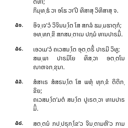
ຕທາ;
ກິມຸທ຺ຘໍ ວາ ອໂຘ ວາ’ປິ ທິສາສຸ ວິທິສາສຸ ຈ.
.
ອິຈ຺ເຈ’ວໍ ວິຈິນນ຺ໂຕ ໂສ ສກລໍ ຘມ຺ມຘາຕຸກໍ;
໖໑
ອທ຺ທກ຺ຂິ ສກສນ຺ຕາເນ ປຐມໍ ທານປາຣມິໍ.
.
ເອວເມ’ວໍ ຄເວສນ຺ໂຕ ອຸຕ຺ຕຣິໍ ປາຣມີ ວິທູ;
໖໒
ສພ຺ພາ ປາຣມິໂຍ ທິສ຺ວາ ອຕ຺ຕໂນ
ຎາຓຈກ຺ຂຸນາ.
.
ສໍສາເຣ ສໍສຣນ຺ໂຕ ໂສ ພຫຸໍ ທຸກ຺ຂໍ ຕິຕິກ຺
໖໓
ຂິຍ;
ຄເວສນ຺ໂຕ’ມຕໍ ສນ຺ໂຕ ປູເຣຕ຺ວາ ທານປາຣ
ມິໍ.
.
ສຕ຺ຕນໍ ກປ຺ປຣຸກ຺ໂຂ’ວ ຈິນ຺ຕາມຓິ’ວ ກາມ
໖໔