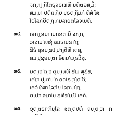
ຈກ຺ກງ຺ກິໂຕຣຸຈຣເຓຫິ ມຫີຕລສ຺ມິໍ;
ສມ຺ມາ ປຕິຏ຺ຐິຍ ປຸຣຕ຺ຖິມກໍ ທິສໍ ໂສ,
ໂອໂລກຍິຕ຺ຖ ກມລາຍຕໂລຈເນຫິ.
.
ເອກງ຺ຄນາ ເນກສຕານິ ຈກ຺ກ,
໙໔
ວາຬານ’ເຫສຸໍ ສນຣາມຣາ’ຖ;
ຘີຣໍ ສຸຄນ຺ຘປ຺ປຠູຕີຫິ ເຕສຸ,
ສມ຺ປູຊຍນ຺ຕາ ອິທມ’ພ຺ຣວິໍສຸ.
.
ນຕ຺ເຖ’ຕ຺ຖ ຕຸມ຺ເຫຫິ ສໂມ ສຸຘີສ,
໙໕
ເອໂກ ປຸມາ’ປ’ຄ຺ຄຕໂຣ ກຸໂຕ’ຕິ;
ເອວໍ ທິສາ ໂລກິຍ ໂລກນາໂຖ,
ຕເປກ຺ຂມາໂນ ສທິສ’ມ຺ປິ ເອກໍ.
.
ອຸຕ຺ຕຣາ’ຠິມຸໂຂ ສຕ຺ຕປທໍ ຄນ຺ຕ຺ວາ ກ
໙໖