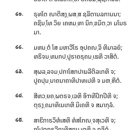
.
ຣຸທໂຕ ຎາຕິສງ຺ຆສ຺ສ ຊລິຕານລການນາ;
໒໑
ຄຊິນ຺ໂທ ວິຍ ເຄຫມ຺ຫາ ນິກ຺ຂມິຕ຺ວາ ມໂນຣ
ມາ.
.
ມຫນ຺ຕໍ ໂສ ມຫາວີໂຣ ອຸປຄຎ຺ຉິ ຫິມາລຍໍ;
໒໒
ຫຣິຈນ຺ທນກປ຺ປູຣາຄຣຸຄນ຺ເຘຫິ ວາສິຕໍ.
.
ສຸຜລ຺ລຈມ຺ປກາໂສກປາຏລີຕິລເກຫິ ຈ;
໒໓
ປູຄປຸນ຺ນາຄນາຄາທິປາທເປຫິ ຈ ມຓ຺ຑິຕໍ.
.
ສີຫວ຺ຍຄ຺ຆຕຣຈ຺ເຉຫິ ອິຠທີປິກປີຫິ ຈ;
໒໔
ຕຸຣງ຺ຄມາທິເນເກຫິ ມິເຄຫິ ຈ ສມາກຸລໍ.
.
ສາຬິກາຣວິຫໍເສຫິ ຫໍສໂກຎ຺ຈສຸເວຫິ ຈ;
໒໕
ກໂປຕກຣວີກາທິສກຸນ຺ເຕຫິ ຈ ກູຊິຕໍ.