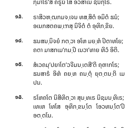
ກຸມາໂຣ’ສິ ຄຣູນໍ ໂສ ອວສາເນ ຊິນໍກຸໂຣ.
.
ຣາສິວຑ຺ຒກມຈ຺ເຈນ ທສ຺ສິຕໍ ອມິຕໍ ຘນໍ;
໑໓
ອເນກສຕຄພ຺ເຠສຸ ນິຈິຕໍ ຕໍ ອຸທິກ຺ຂິຍ.
.
ຘນສນ຺ນິຈຍໍ ກຕ຺ວາ ອໂຫ ມຍ຺ຫໍ ປິຕາທໂຍ;
໑໔
ຄຕາ ມາສກເມ’ກມ຺ປິ ເນວາ’ທາຍ ທິວໍ ອິຕິ.
.
ສໍເວຄມຸ’ປຍາໂຕ’ວຈີມນ຺ເຕສີ’ຕິ ຄຸຓາກໂຣ;
໑໕
ຘນສາຣໍ ອິຫໍ ຄຍ຺ຫ ຄນ຺ຕຸໍ ຍຸຕ຺ຕນ຺ຕິ ເມ
ປນ.
.
ຣໂຫຄໂຕ ນິສີທິຕ຺ວາ ສຸນ຺ທເຣ ນິຊມນ຺ທິເຣ;
໑໖
ເທເຫ ໂທໂສ ອຸທິກ຺ຂນ຺ໂຕ ໂອວທນ຺ໂຕ’ປິ
ອຕ຺ຕໂນ.