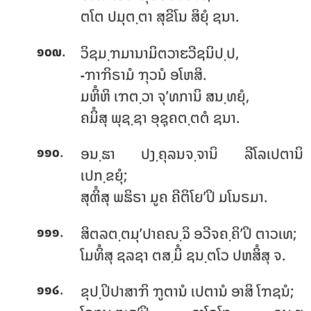
ຕໂຕ ປມຸຕ຺ຕາ ສຸຂິໂນ ສິຍຸໍ ຊນາ.
.
ວິຊມ຺ຠມານາມິຕວາຬວີຊນິປ຺ປ,
໑໐໙
ຠາຠິຣາມໍ ຠຸວນໍ ອໂຫສິ.
-
ມຫິໍຫິ ເຠຕ຺ວາ ຈຸ’ທການິ ສນ຺ທຍຸໍ,
ຄມິໍສຸ ພຸຊ຺ຊາ ອຸຊຸຄຕ຺ຕຕໍ ຊນາ.
.
ອນ຺ຘາ ປງ຺ຄຸລນຈ຺ຈານິ ລີໂລເປຕານິ
໑໑໐
ເປກ຺ຂຍຸໍ;
ສຸຓິໍສຸ ພຘິຣາ ມູຄ ຄີຕິໂຍ’ປິ ມໂນຣມາ.
.
ສິຕລຕ຺ຕມຸ’ປາຄຎ຺ຉິ ອວີຈຄ຺ຄິ’ປິ ຕາວເທ;
໑໑໑
ໂມທິໍສຸ ຊລຊາ ຕສ຺ມິໍ ຊນ຺ຕໂວ ປຫສິໍສຸ ຈ.
.
ຂຸປ຺ປິປາສາຠິ ຠູຕານໍ ເປຕານໍ ອາສິ ໂຠຊນໍ;
໑໑໒