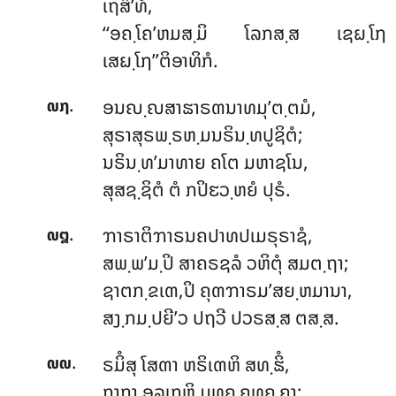
ເຖສິ’ທໍ,
‘‘ອຄ຺ໂຄ’ຫມສ຺ມິ ໂລກສ຺ສ ເຊຏ຺ໂຐ
ເສຏ຺ໂຐ’’ຕິອາທິກໍ.
.
ອນຎ຺ຎສາຘາຣຓນາທມຸ’ຕ຺ຕມໍ,
໙໗
ສຸຣາສຸຣພ຺ຣຫ຺ມນຣິນ຺ທປູຊິຕໍ;
ນຣິນ຺ທ’ມາທາຍ ຄໂຕ ມຫາຊໂນ,
ສຸສຊ຺ຊິຕໍ ຕໍ ກປິຬວ຺ຫຍໍ ປຸຣໍ.
.
ຠາຣາຕິຠາຣນຄປາທປເມຣຸຣາຊໍ,
໙໘
ສພ຺ພ’ມ຺ປິ ສາຄຣຊລໍ ວຫິຕຸໍ ສມຕ຺ຖາ;
ຊາຕກ຺ຂເຓ,ປິ ຄຸຓຠາຣມ’ສຍ຺ຫມານາ,
ສງ຺ກມ຺ປຍີ’ວ ປຖວີ ປວຣສ຺ສ ຕສ຺ສ.
.
ຣມິໍສຸ ໂສຓາ ຫຣິເຓຫິ ສທ຺ຘິໍ,
໙໙
ກາກາ ອຸລູເກຫິ ມຸທຄ຺ຄຸທຄ຺ຄາ;