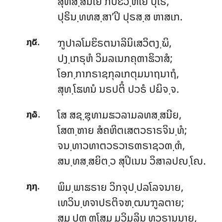
ສຸທສ຺ສນີເຍ ກປິຬວ຺ຫເຍ ປຸເຣ,
ປຸຣິນ຺ທທສ຺ສາ’ປິ ປຸຣສ຺ສ ຫາສເກ.
.
ຠູປາລໂມຬິຣຕນາລິນິເສວິຕງ຺ຆິ,
໗໕
ປງ຺ເກຣຸຫໍ ວິມລເນກຄຸຓາຘິວາສໍ;
ໂອກ຺ກາກຣາຊກຸລເກຕຸມນາຖນາຖໍ,
ສຸທ຺ໂຘທນໍ ນຣປຕິໍ ປວຣໍ ປຏິຈ຺ຈ.
.
ໂສ ສຊ຺ຌຸທາມຘວລາມລທສ຺ສນີຍ,
໗໖
ໂສຓ຺ຑາຍ ສໍຄຫິຕເສຕວຣາຣຈິນ຺ທໍ;
ຈນ຺ທາວທາຕວຣວາຣຓຣາຊວຓ຺ຓໍ,
ສນ຺ທສ຺ສຍິຕ຺ວ ສຸປິເນນ ວິສາລປຎ຺ໂຎ.
.
ພິມ຺ພາຘຣາຍ ວິກຈຸປ຺ປລໂລຈນາຍ,
໗໗
ເທວິນ຺ທຈາປຣຕິຈຑ຺ຒນຠູລຕາຍ;
ສມ຺ປຸຓ຺ຓໂສມ຺ມວິມລິນ຺ທຸວຣານນາຍ,