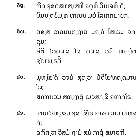
.
ຠິກ຺ຂຸສຕສຫສ຺ເສຫິ ຈຕູຫິ ວິມເລຫິ ຕໍ;
໓໘
ນິມນ຺ຕຍິມ຺ຫ ທາເນນ ມຍໍ ໂລເກກນາຍກ.
.
ຕສ຺ສ ອາຄມນຕ຺ຖາຍ ມຄ຺ຄໍ ໂສເຘມ ຈກ຺
໓໙
ຂຸມ;
ອິຕິ ໂສຕສ຺ສ ໂສ ຕສ຺ສ ສຸຂໍ ເທນ຺ໂຕ
ຊໂນ’ພ຺ຣວິໍ.
.
ພຸທ຺ໂຘ’ຕິ ວຈນໍ ສຸຕ຺ວາ ປີຕິໂຍ’ທຄ຺ຄມານ
໔໐
ໂສ;
ສກຠາເວນ ສຓ຺ຐາຕຸໍ ເນວສກ຺ຂິ ຄຸຓາກໂຣ.
.
ເຕນາ’ຣທ຺ຘຎ຺ຊສາ ຘີໂຣ ຍາຈິຕ຺ວານ ປເທສ
໔໑
ກໍ;
ລຠິຕ຺ວາ ວິສມໍ ຐານໍ ສມໍ ກາຕຸໍ ສມາຣຠິ.