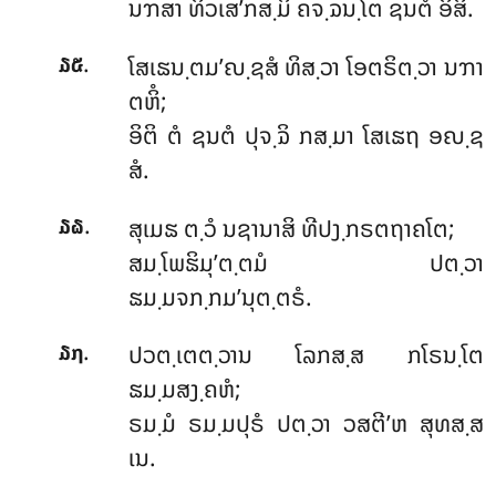
ນຠສາ ທິວເສ’ກສ຺ມິໍ ຄຈ຺ຉນ຺ໂຕ ຊນຕໍ ອິສິ.
.
ໂສເຘນ຺ຕມ’ຎ຺ຊສໍ ທິສ຺ວາ ໂອຕຣິຕ຺ວາ ນຠາ
໓໕
ຕຫິໍ;
ອິຕິ ຕໍ ຊນຕໍ ປຸຈ຺ຉິ ກສ຺ມາ ໂສເຘຖ ອຎ຺ຊ
ສໍ.
.
ສຸເມຘ ຕ຺ວໍ ນຊານາສິ ທີປງ຺ກຣຕຖາຄໂຕ;
໓໖
ສມ຺ໂພຘິມຸ’ຕ຺ຕມໍ ປຕ຺ວາ
ຘມ຺ມຈກ຺ກມ’ນຸຕ຺ຕຣໍ.
.
ປວຕ຺ເຕຕ຺ວານ ໂລກສ຺ສ ກໂຣນ຺ໂຕ
໓໗
ຘມ຺ມສງ຺ຄຫໍ;
ຣມ຺ມໍ ຣມ຺ມປຸຣໍ ປຕ຺ວາ ວສຕີ’ຫ ສຸທສ຺ສ
ເນ.