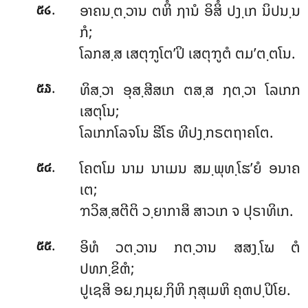
.
ອາຄນ຺ຕ຺ວານ ຕຫິໍ ຐານໍ ອິສິໍ ປງ຺ເກ ນິປນ຺ນ
໕໒
ກໍ;
ໂລກສ຺ສ ເສຕຸຠູໂຕ’ປິ ເສຕຸຠູຕໍ ຕມ’ຕ຺ຕໂນ.
.
ທິສ຺ວາ ອຸສ຺ສີສເກ ຕສ຺ສ ຐຕ຺ວາ ໂລເກກ
໕໓
ເສຕຸໂນ;
ໂລເກກໂລຈໂນ ຘີໂຣ ທີປງ຺ກຣຕຖາຄໂຕ.
.
ໂຄຕໂມ ນາມ ນາເມນ ສມ຺ພຸທ຺ໂຘ’ຍໍ ອນາຄ
໕໔
ເຕ;
ຠວິສ຺ສຕີຕິ ວ຺ຍາກາສິ ສາວເກ ຈ ປຸຣາທິເກ.
.
ອິທໍ ວຕ຺ວານ ກຕ຺ວານ ສສງ຺ໂຆ ຕໍ
໕໕
ປທກ຺ຂິຓໍ;
ປູເຊສິ ອຏ຺ຐມຸຏ຺ຐິຫິ ກຸສຸເມຫິ ຄຸຓປ຺ປິໂຍ.