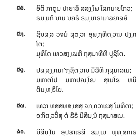
.
ອິຕິ ກາຕູນ ປາຍາສິ ສສງ຺ໂຆ ໂລກນາຍໂກວ;
໕໖
ຣມ຺ມກໍ ນາມ ນຄຣໍ ຣມ຺ມາຣາມາລຍາລຍໍ
.
ຊິນສ຺ສ ວຈນໍ ສຸຕ຺ວາ ອຸຏ຺ຐຫິຕ຺ວານ ປງ຺ກ
໕໗
ໂຕ;
ມຸທິໂຕ ເທວສງ຺ເຆຫິ ກຸສຸມາທີຫິ ປູຊິໂຕ.
.
ປລ຺ລງ຺ກມາ’ຠຸຊິຕ຺ວານ ນິສີທິ ກຸສຸມາສເນ;
໕໘
ມຫາຕໂປ ມຫາປຎ຺ໂຎ ສຸເມໂຘ ທມິ
ຕິນ຺ທ຺ຣິໂຍ.
.
ເທວາ ທສສຫສ຺ເສສຸ ຈກ຺ກວາເຬສຸ ໂມທິຕາ;
໕໙
ອຠິຕ຺ວວິໍສຸ ຕໍ ຘີຣໍ ນິສິນ຺ນໍ ກຸສຸມາສເນ.
.
ນິສິນ຺ໂນ ອຸປຘາເຣສິ ຘມ຺ເມ ພຸທ຺ຘກເຣ
໖໐