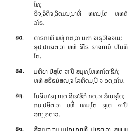
ໂທ;
ອິຈ຺ຉິຕິຈ຺ຉິຕມນ຺ນາທິໍ ທທນ຺ໂຕ ທທຕໍ
ວໂຣ.
.
ຕາຣກາຫິ ພຫຸໍ ກຕ຺ວາ ນເຠ ຈາຣຸວິໂລຈເນ;
໖໕
ອຸປ຺ປາເຏຕ຺ວາ ທທໍ ຘີໂຣ ຍາຈການໍ ປໂມທິ
ໂຕ.
.
ມຫິຍາ ປໍສຸໂຕ ຈາ’ປິ ສມຸທ຺ໂທທກໂຕ’ຘິກໍ;
໖໖
ທທໍ ສຣີຣມໍສຎ຺ຈ ໂລຫິຕມ຺ປິ ຈ ອຕ຺ຕໂນ.
.
ໂມລິນາ’ລງ຺ກເຕ ສີເສ’ຘິກໍ ກຕ຺ວາ ສິເນຣຸໂຕ;
໖໗
ກມ຺ປຍິຕ຺ວາ ມຫິໍ ເທນ຺ໂຕ ສຸເຕ ຈາ’ປິ
ສກງ຺ຄຕາວ.
.
ສີລເນກ຺ກມ຺ມປຎ຺ຎາທີ ປູເຣຕ຺ວາ ສພ຺ພ
໖໘