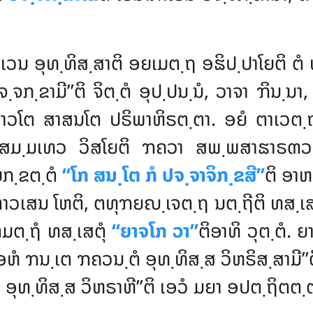
ເວນ ອຸທ຺ທິສ຺ສາຕິ ອຍເມຕ຺ຖ ອຘິປ຺ປາໂຍຕິ ຕ
ຈກ຺ຂາມີ’’ຕິ ຈິຕ຺ຕໍ ອຸປ຺ປນ຺ນໍ, ວາຈາ ຠິນ຺ນ
າວໂຕ ສາສນໂຕ ປຣິພາຫິຣຕ຺ຕາ. ອຍໍ ຕາເວຕ຺ຖ
ນ ສມ຺ມເທວ ວິສໂຍຕິ ຠຄວາ ສພ຺ພສາຘາຣຓວ
ຸນກ຺ຂຕ຺ຕໍ
‘‘ໂກ ສນ຺ໂຕ ກໍ ປຈ຺ຈາຈິກ຺ຂສີ’’
ຕິ ອາຫ
າວເສນ ໂຫຕິ, ຕທຸຠຍຎ຺ເຈຕ຺ຖ ນຕ຺ຖີຕິ ທສ຺ເສນ
ຕມຕ຺ຖໍ ທສ຺ເສຕຸໍ
‘‘ຍາຈໂກ ວາ’’
ຕິອາທິ ວຸຕ຺ຕໍ. 
ອຫໍ ຠນ຺ເຕ ຠຄວນ຺ຕໍ ອຸທ຺ທິສ຺ສ ວິຫຣິສ຺ສາມີ’
ໍ ອຸທ຺ທິສ຺ສ ວິຫຣາຫີ’’ຕິ ເອວໍ ມຍາ ອປຕ຺ຖິຕຕ຺