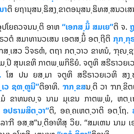
ນາ
ຕິ ຍຖານຸສນ຺ຘິສງ຺ຂາຕອນຸສນ຺ຘິທສ຺ສນວເສ
 ອຸປໂຍຄວຈນນ຺ຕິ ອາຫ
‘‘ເອກສ຺ມິໍ ສມເຍ’’
ຕິ ຈ.
ຖ
ຸຣວຕໍ ສມາທານວເສນ ເອຕສ຺ມິໍ ອຕ຺ຖີຕິ
ກຸກ຺ກຸ
ຑິກສ຺ເສວ ວິຈຣຓໍ, ຕຖາ ກຕ຺ວາວ ຂາທນໍ, ຠຸຎ຺ຊ
຺ປິ ສຸນເຂຫິ ກາຕພ຺ພກິຣິຍໍ. ຈຕູຫິ ສຣີຣາວຍເ
.
ໂສ ປນ ຍສ຺ມາ ຈຕູຫິ ສຣີຣາວຍເວຫິ ສງ຺ຆ
຺ເວ ຊຓ຺ຓູນີ’’
ຕິອາທິ.
ຠກ຺ຂສ
ນ຺ຕິ ວາ ຠກ຺ຂິ
ກາມໍ ຂາທນຎ຺ຈ ນາມ ມຸເຂນ ກາຕພ຺ພໍ, ຫຕ຺ເ
 ອປຣາມສິຕ຺ວາ’’
ຕິ, ອຄ຺ຄເຫຕ຺ວາຕິ ອຕ຺ໂຖ.
ລາຠີ ອສ຺ສ’’ນ຺ຕິອາທີສຸ ວິຍ. ‘‘ສມເຓນ ນາມ 