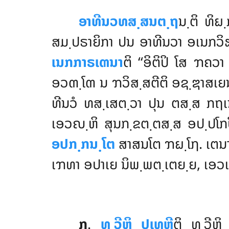
ອາທີນວທສ຺ສນຕ຺ຖ
ນ຺ຕິ ທິ
ສມ຺ປຣາຍິກາ ປນ ອາທີນວາ ອເນກວິ
ເນກກາຣເຓນາ
ຕິ ‘‘ອິຕິປິ ໂສ ຠຄ
ອວຓ຺ໂຓ
ນ ຠວິສ຺ສຕີຕິ ອຊ຺ຌາສເ
ທີນວໍ ທສ຺ເສຕ຺ວາ ປຸນ ຕສ຺ສ ກຖເນ ກ
ເອວຎ຺ຫິ ສຸນກ຺ຂຕ຺ຕສ຺ສ ອປ຺ປໂກປ
ອປກ຺ກນ຺ໂຕ
ສາສນໂຕ ຠຏ຺ໂຐ. ເຕ
ເຠທາ ອປາເຍ ນິພ຺ພຕ຺ເຕຍ຺ຍ, ເອ
໗
.
ທ຺ວີຫິ ປເທຫີ
ຕິ ທ຺ວີຫ