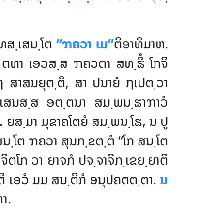
ໍ ທສ຺ເສນ຺ໂຕ
‘‘ຠຄວາ ເມ’’
ຕິອາທິມາຫ.
າ, ຕທາ ເອວສ຺ສ ຠຄວຕາ ສທ຺ຘິໍ ໂກຈິ
 ສາສນຍຸຕ຺ຕິ, ສາ ປນາຍໍ ຐເປຕ຺ວາ
ເສນສ຺ສ ອຕ຺ຕນາ ສມ຺ພນ຺ຘາຠາວໍ
. ຍສ຺ມາ ມຸຂາຄໂຕຍໍ ສມ຺ພນ຺ໂຘ, ນ ປູ
຺ໂຕ ຠຄວາ ສຸນກ຺ຂຕ຺ຕໍ ‘‘ໂກ ສນ຺ໂຕ
ຍາຈິຕໂກ ວາ ຍາຈກໍ ປຈ຺ຈາຈິກ຺ເຂຍ຺ຍາຕິ
’ຕິ ເອວໍ ມມ ສນ຺ຕິກໍ ອນຸປຄຕຕ຺ຕາ.
ນ
ຕາ.