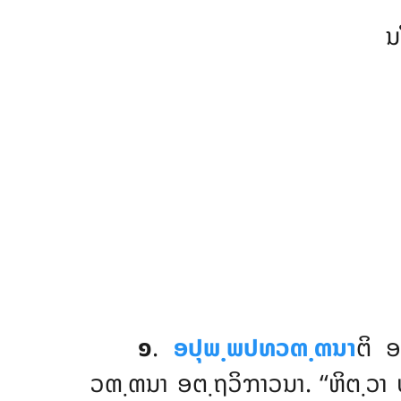
ນ
໑
.
ອປຸພ຺ພປທວຓ຺ຓນາ
ຕິ
ອ
ວຓ຺ຓນາ ອຕ຺ຖວິຠາວນາ. ‘‘ຫິຕ຺ວາ ປ