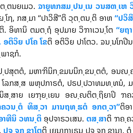
ວຸຕ຺ຕນຍເມວ.
ຉາຍູທກສມ຺ປນ຺ເນ ວນສຓ຺ເຑ ວ
ຐ, ກສ຺ມາ ‘‘ປາວິສີ’’ຕິ ວຸຕ຺ຕນ຺ຕິ ອາຫ
‘‘ປວິສ
ຕິ. ອິທານິ ຕມຕ຺ຖໍ ອຸປມາຍ ວິຠາເວນ຺ໂຕ
‘‘ຍຖາ 
. ອຕິວິຍ
ປໂຄ ໂຂ
ຕິ ອຕິວິຍ ປາໂຕວ. ຉນ຺ນໂກປ
ພາຊກໍ.
ປ຺ປສຸຕຕໍ, ມຫາຠິນິກ຺ຂມນນິກ຺ຂນ຺ຕຕໍ, ອນຎ
ິ ໂລກສ຺ສ ພຫຸປກາຣຕໍ, ປຣປ຺ປວາທມທ຺ທນໍ, ມຫ
ໍ ນິສ຺ສາຍ ເຍຠຸຍ຺ເຍນ
ອຎ຺ຎຕິຕ຺ຖິຍາປິ ຠຄ
ຠຄວນ຺ຕໍ ທິສ຺ວາ ມານຖທ຺ຘຕໍ ອກຕ຺ວາ’’
ຕິອ
ອາທີນິ ວທນ຺ຕິ
ອຸປຈາຣວເສນ.
ຕສ຺ສາ
ຕິ ຠຄ຺
.
ປຈ຺ຈກ຺ຂາໂຕ
ຕິ ເຍນາກາເຣນ ປຈ຺ຈກ຺ຂານາ, ຕໍ