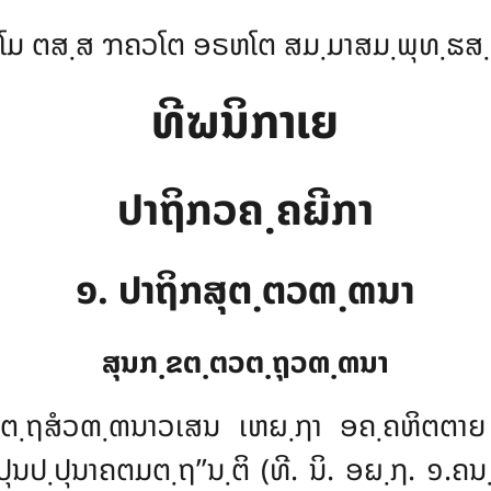
ໂມ ຕສ຺ສ ຠຄວໂຕ ອຣຫໂຕ ສມ຺ມາສມ຺ພຸທ຺ຘສ
ທີຆນິກາເຍ
ປາຖິກວຄ຺ຄຏີກາ
໑. ປາຖິກສຸຕ຺ຕວຓ຺ຓນາ
ສຸນກ຺ຂຕ຺ຕວຕ຺ຖຸວຓ຺ຓນາ
ຕ຺ຖສໍວຓ຺ຓນາວເສນ ເຫຏ຺ຐາ ອຄ຺ຄຫິຕຕາ
ຸນປ຺ປຸນາຄຕມຕ຺ຖ’’ນ຺ຕິ (ທີ. ນິ. ອຏ຺ຐ. ໑.ຄນ