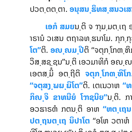
ປວຕ຺ຕຕ຺ຕາ.
ອນຸສນ຺ຘິທສ຺ສນວເສ
ເອກໍ ສມຍ
ນ຺ຕິ ຈ ຠຸມ຺ມຕ຺ເຖ
າຣານໍ ວເສນ ຕຖາລທ຺ຘນາໂມ. ກຸກ຺ກ
ໂຕ’’
ຕິ.
ອຎ຺ຎມ຺ປີ
ຕິ ‘‘ຈຕຸກ຺ໂກຓ຺
ວິສ຺ສຊ຺ຊນ’’ນ຺ຕິ ເອວມາທິກໍ ອຎ຺ຎມ
ເອຕສ຺ມິໍ ອຕ຺ຖີຕິ
ຈຕຸກ຺ໂກຓ຺ຑິໂກ
‘‘ຈຕຸສງ຺ຆຏ຺ຏິໂຕ’’
ຕິ. ເຕເນວາຫ
‘‘ທ
ກິຎ຺ຈິ ຂາທນີຍໍ ໂຠຊນີຍ’’
ນ຺ຕິ. 
ອວຘາຣຓໍ ກຕນ຺ຕິ ອາຫ
‘‘ຫຕ຺ເຖນ
ປຕ຺ຖນຕ຺ເຖ ນິປາໂຕ
‘‘ອໂຫ ວຕາຫໍ 