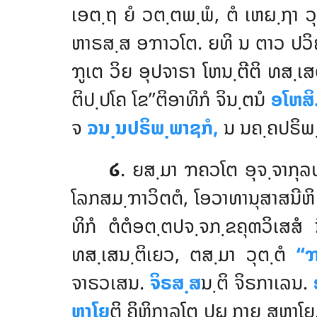
ເອຕ຺ຖ ຍໍ ວຕ຺ຕພ຺ພໍ, ຕໍ ເຫຏ຺ຐາ 
ຫາຣສ຺ສ ອຠາວໂຕ. ຍທິ ນ ຕາວ ປວິຏ຺ໂ
ຠູເຕ ວິຍ ອຸປຈາຣາ ໂຫນ຺ຕີຕິ ທສ຺ເສ
ຕິປ຺ປໂຄ ໂຂ’’ຕິອາທິກໍ ຈິນ຺ຕນໍ
ອໂຫສິ
ຈ
ຉນ຺ນປຣິພ຺ພາຊກໍ,
ນ ນຄ຺ຄປຣິພ຺
໒
. ຍສ຺ມາ ຠຄວໂຕ ອຸຈ຺ຈາກຸລ
ໂລກສມ຺ຠາວິຕຕໍ, ໂອວາທານຸສາສນີຫ
ທິກໍ ຕໍຕໍອຕ຺ຕປຈ຺ຈກ຺ຂຄຸຓວິເສສ
ທສ຺ເສນ຺ຕິເຍວ, ຕສ຺ມາ ວຸຕ຺ຕໍ
‘‘
ຈາຣວເສນ.
ຈິຣສ຺ສ
ນ຺ຕິ ຈິຣກາເລນ.
ຫາໂຍ
ຕິ ຄິຫິກາລໂຕ ປຏ຺ຐາຍ ສຫາໂຍ