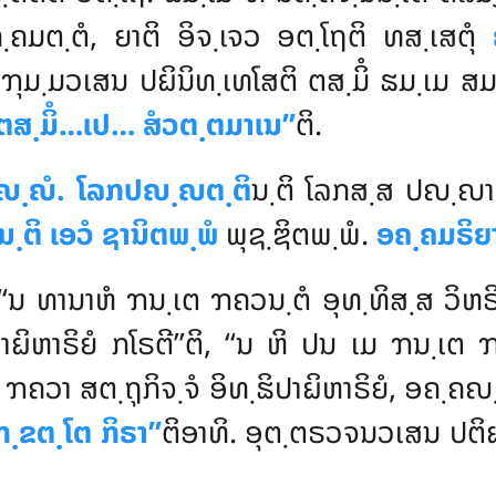
ຄມຕ຺ຕໍ, ຍາຕິ ອິຈ຺ເຈວ ອຕ຺ໂຖຕິ ທສ຺ເສຕຸໍ
 ຠຸມ຺ມວເສນ
ປຏິນິທ຺ເທໂສຕິ ຕສ຺ມິໍ ຘມ຺ເມ ສ
‘ຕສ຺ມິໍ…ເປ… ສໍວຕ຺ຕມາເນ’’
ຕິ.
ຎ຺ຎໍ. ໂລກປຎ຺ຎຕ຺ຕິ
ນ຺ຕິ ໂລກສ຺ສ ປຎ຺ຎາ
ນ຺ຕິ ເອວໍ ຊານິຕພ຺ພໍ
ພຸຊ຺ຌິຕພ຺ພໍ.
ອຄ຺ຄມຣິຍ
 ‘‘ນ ທານາຫໍ ຠນ຺ເຕ ຠຄວນ຺ຕໍ ອຸທ຺ທິສ຺ສ ວິຫຣິ
ປາຏິຫາຣິຍໍ ກໂຣຕີ’’ຕິ, ‘‘ນ ຫິ ປນ ເມ ຠນ຺ເ
ໂສ ຠຄວາ ສຕ຺ຖຸກິຈ຺ຈໍ ອິທ຺ຘິປາຏິຫາຣິຍໍ, ອຄ
ກ຺ຂຕ຺ໂຕ ກິຣາ’’
ຕິອາທິ. ອຸຕ຺ຕຣວຈນວເສນ ປຕ