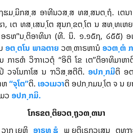
ຏ຺ຐຘມ຺ມິກສ຺ສ ອາທີນວສ຺ສ ທສ຺ສນຕ຺ຖໍ. ເຕ
ຘາ, ເຕ ທສ຺ເສນ຺ໂຕ ສຸນກ຺ຂຕ຺ໂຕ ນ ສທ຺ທເຫຍ
ວາ ອຣຫ’’ນ຺ຕິອາທິນາ (ທີ. ນິ. ໑.໑໕໗, ໒໕໕)
ຍນ
ອຕ຺ຕໂນ ພາລຕາຍ
ວຓ຺ຓາຣຫານໍ
ອວຓ຺ຓໍ ກ
າຣຓໍ ວິຠາເວຕຸໍ ‘‘ອິຕິ ໂຂ ເຕ’’ຕິອາທິມາຫາຕ
ິ ວຈໂນກາໂສ ນ ຠວິສ຺ສຕີຕິ.
ອປກ຺ກມີ
ຕິ
ອຕ
ນາຫ
‘‘ຈຸໂຕ’’
ຕິ.
ເອວເມວາ
ຕິ ອປກ຺ກມນ຺ໂຕ ຈ ນ ຍ
ວເມວ
ອປກ຺ກມິ.
ໂກຣຂຕ຺ຕິຍວຕ຺ຖຸວຓ຺ຓນາ
ິ ວາກ຺ເຍຫິ
ອາຣທ຺ຘໍ
ພ຺ຍຕິເຣກວເສນ ຕທຸຠຍ