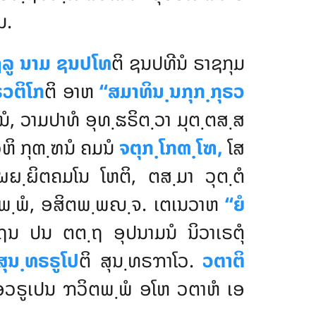
ນ.
ູລູ ນາມ ຊນປໂທ
ຕິ ຊນປທີນໍ ຣາຊກຸມ
ຣວຕິໂກ
ຕິ ອາຫ
‘‘ສມາທິນ຺ນກຸກ຺ກຸຣວ
ນໍ, ວາມປາທໍ ອຸທ຺ຘຣິຕ຺ວາ ມຸຕ຺ຕສ຺ສ
ວຫິ ກຸຓ຺ຑນໍ ຄມນໍ
ຈຕຸກ຺ໂກຓ຺ໂຑ,
ໂສ
ຏ຺ຏິຕຄມໂນ ໂຫຕິ, ຕສ຺ມາ ວຸຕ຺ຕໍ
ຕພ຺ພໍ, ອສິຕພ຺ພຎ຺ຈ. ເຕເນວາຫ
‘‘ຍໍ
ຖນ ປນ ຕຕ຺ຖ ອຸປນາມນໍ ນິວາເຣຕຸໍ
ສຸນ຺ທຣຣູໂປ
ຕິ
ສຸນ຺ທຣຠາໂວ.
ວຕາຕິ
ເອວຣູເປນ ຠວິຕພ຺ພໍ ອໂຫ ວຕາຫໍ ເອ