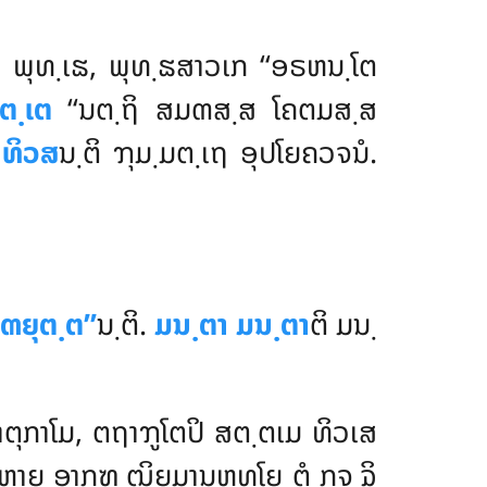
ຈ
ພຸທ຺ເຘ, ພຸທ຺ຘສາວເກ ‘‘ອຣຫນ຺ໂຕ
ຕ຺ເຕ
‘‘ນຕ຺ຖິ ສມຓສ຺ສ ໂຄຕມສ຺ສ
ທິວສ
ນ຺ຕິ ຠຸມ຺ມຕ຺ເຖ ອຸປໂຍຄວຈນໍ.
ຓຍຸຕ຺ຕ’’
ນ຺ຕິ.
ມນ຺ຕາ ມນ຺ຕາ
ຕິ ມນ຺
ກາໂມ, ຕຖາຠູໂຕປິ ສຕ຺ຕເມ ທິວເສ
ຓ຺ຫາຍ ອາກຑ຺ຒິຍມານຫທໂຍ ຕໍ ກຸຈ຺ຉິ