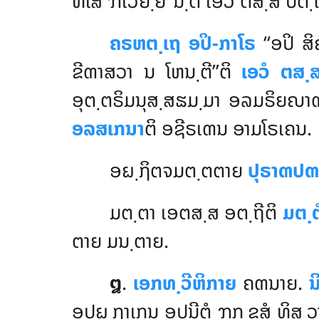
ທິໂສ ຠເວຍ຺ຍ’’ນ຺ຕິ ເອວໍ ຕສ຺ສ ປຕ
ຄຣຫຕ຺ເຖ
ອປິ-ກາໂຣ
‘‘ອປິ ສ
ຂີຓາສວາ ນ ໂຫນ຺ຕີ’’ຕິ
ເອວໍ ຕສ຺ສ
ອຸຕ຺ຕຣິມນຸສ຺ສຘມ຺ມາ ອລມຣິຍຎາຓ
ອລສເກນາ
ຕິ ອຊີຣເຓນ ອາມໂຣເຄນ.
ອຏ຺ຐິຕຈມຕ຺ຕຕາຍ
ປຸຣາຓປຓ
ມຕ຺ຕາ ເອຕສ຺ສ ອຕ຺ຖີຕິ
ມຕ຺ຕ
ຕາຍ ມນ຺ຕາຍ.
໘
.
ເອກທ຺ວີຫິກາຍ
ຄຓນາຍ.
ນ
ອຸປຏ຺ຐາເກນ ອຸປນີຕໍ ຠກ຺ຂສໍ ທິສ຺ວ