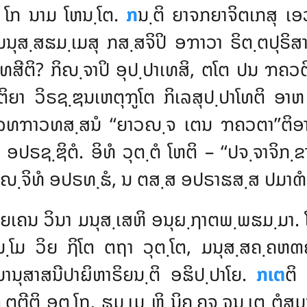
ຸ ໂກ ນາມ ໂຫນ຺ໂຕ.
ກ
ນ຺ຕິ ຍາຈກຍາຈິຕເກສຸ ເອ
ມນຸສ຺ສຘມ຺ເມສຸ ກສ຺ສຈິປິ ອຠາວາ ຣິຕ຺ຕປຸຣິສາ
ທສີຕິ? ກິຎ຺ຈາປິ ອຸປ຺ປາເທສິ, ຕໂຕ ປນ ຠຄວ
ຕິຍາ ວິຣຊ຺ຌນເຫຕຸຠູໂຕ ກິເລສຸປ຺ປາໂທຕິ ອາ
຺ເຉທຠາວທສ຺ສນໍ ‘‘ຍາວຎ຺ຈ
ເຕນ ຠຄວຕາ’’ຕິອາທ
ິ ອປຣຊ຺ຌິຕໍ. ອິທໍ ວຸຕ຺ຕໍ ໂຫຕິ – ‘‘ປຈ຺ຈາຈິ
ວຎ຺ຈິທໍ ອປຣທ຺ຘໍ, ນ ຕສ຺ສ ອປຣາຘສ຺ສ ປມາຓໍ 
ໂຍເຄນ ວິນາ ມນຸສ຺ເສຫິ ອນຸຏ຺ຐາຕພ຺ພຘມ຺ມາ. ໂ
ມ຺ໂມ ວິຍ ຐິໂຕ ຕຖາ ວຸຕ຺ໂຕ, ມນຸສ຺ສຄ຺ຄຫຓ
ນຸສາສນີປາຏິຫາຣິຍນ຺ຕິ ອຘິປ຺ປາໂຍ.
ກເຕ
ຕິ
ຕິ ອຕ຺ໂຖ. ຘມ຺ເມ ຫິ ນິຄ຺ຄຈ຺ຉນ຺ເຕ ຕໍສມງ຺ຄິປ