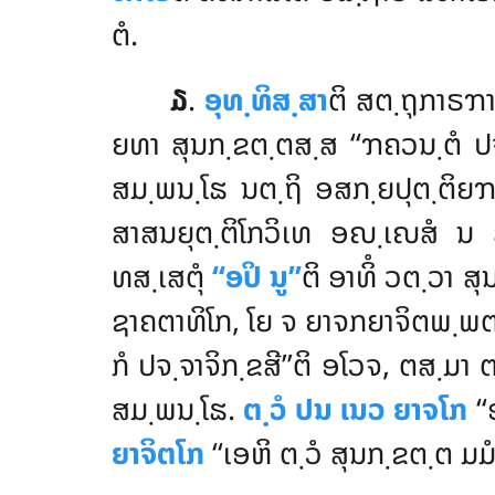
ຕໍ.
໓
.
ອຸທ຺ທິສ຺ສາ
ຕິ ສຕ຺ຖຸກາຣຠາ
ຍທາ ສຸນກ຺ຂຕ຺ຕສ຺ສ ‘‘ຠຄວນ຺ຕໍ ປຈ຺
ສມ຺ພນ຺ໂຘ ນຕ຺ຖິ ອສກ຺ຍປຸຕ຺ຕິຍຠ
ສາສນຍຸຕ຺ຕິໂກວິເທ ອຎ຺ເຎສໍ 
ທສ຺ເສຕຸໍ
‘‘ອປິ ນູ’’
ຕິ ອາທິໍ ວຕ຺ວາ ສ
ຊາຄຕາທິໂກ, ໂຍ ຈ ຍາຈກຍາຈິຕພ຺ພຕ
ກໍ ປຈ຺ຈາຈິກ຺ຂສີ’’ຕິ ອໂວຈ, ຕສ຺ມາ 
ສມ຺ພນ຺ໂຘ.
ຕ຺ວໍ ປນ ເນວ ຍາຈໂກ
‘‘
ຍາຈິຕໂກ
‘‘ເອຫິ ຕ຺ວໍ ສຸນກ຺ຂຕ຺ຕ ມມ