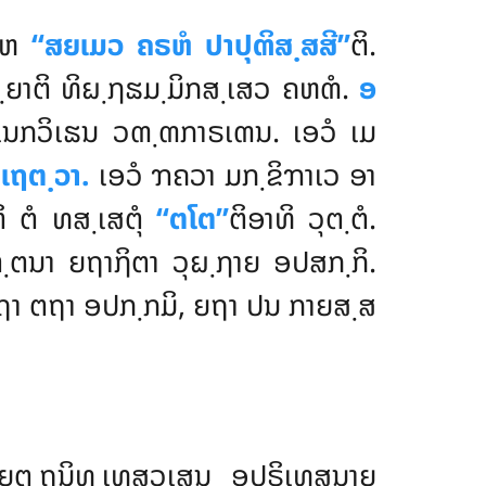
ນາຫ
‘‘ສຍເມວ ຄຣຫໍ ປາປຸຓິສ຺ສສີ’’
ຕິ.
຺ຍາຕິ ທິຏ຺ຐຘມ຺ມິກສ຺ເສວ ຄຫຓໍ
.
ອ
 ອເນກວິເຘນ ວຓ຺ຓກາຣເຓນ. ເອວໍ ເມ
ເຖຕ຺ວາ.
ເອວໍ ຠຄວາ ມກ຺ຂິຠາເວ ອາ
ິ ຕໍ ທສ຺ເສຕຸໍ
‘‘ຕໂຕ’’
ຕິອາທິ ວຸຕ຺ຕໍ.
຺ຕນາ ຍຖາຐິຕາ ວຸຏ຺ຐາຍ ອປສກ຺ກິ.
ຖາ ຕຖາ ອປກ຺ກມິ, ຍຖາ ປນ ກາຍສ຺ສ
ຕ຺ຖນິທ຺ເທສວເສນ ອຸປຣິເທສນາຍ