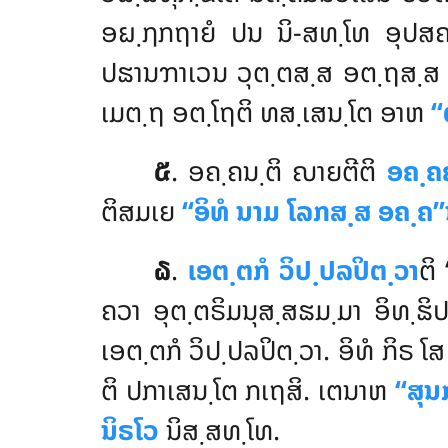
ອຏ຺ຐກຖາຍໍ ປນ ນິ-ສທ຺ໂທ ອຸປສຄ຺
ປຘານຠາເວນ ວຸຕ຺ຕສ຺ສ ອຕ຺ຖສ຺ສ
ເມຕ຺ຖ ອຕ຺ໂຖຕິ ທສ຺ເສນ຺ໂຕ ອາຫ
‘
໕
. ອຄ຺ຄນ຺ຕິ ຎາຍຕີຕິ
ອຄ຺ຄ
ຕິສມເຍ
‘‘ອິທໍ ນາມ ໂລກສ຺ສ ອຄ຺ຄ’’
໖
.
ເອຕ຺ຕກໍ ວິປ຺ປລປິຕ຺ວາ
ຕິ
ຄວາ ອຸຕ຺ຕຣິມນຸສ຺ສຘມ຺ມາ ອິທ຺ຘິ
ເອຕ຺ຕກໍ ວິປ຺ປລປິຕ຺ວາ. ອິທໍ ກິຣ 
ຕິ ປກາເສນ຺ໂຕ ກເຖສິ. ເຕນາຫ
‘‘ສຸນ
ນິຣໂວ
ນິສ຺ສທ຺ໂທ.