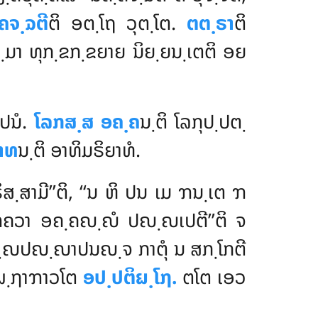
ຄຈ຺ຉຕີ
ຕິ ອຕ຺ໂຖ ວຸຕ຺ໂຕ.
ຕຕ຺ຣາ
ຕິ
ມ຺ມາ ທຸກ຺ຂກ຺ຂຍາຍ ນິຍ຺ຍນ຺ເຕຕິ ອຍ
ປນໍ.
ໂລກສ຺ສ ອຄ຺ຄ
ນ຺ຕິ ໂລກຸປ຺ປຕ຺
າທ
ນ຺ຕິ ອາທິມຣິຍາທໍ.
ສ຺ສາມີ’’ຕິ, ‘‘ນ ຫິ ປນ ເມ ຠນ຺ເຕ ຠ
ຕ ຠຄວາ ອຄ຺ຄຎ຺ຎໍ ປຎ຺ຎເປຕີ’’ຕິ ຈ
຺ຄຎ຺ຎປຎ຺ຎາປນຎ຺ຈ ກາຕຸໍ ນ ສກ຺ໂກຕີ
ິຏ຺ຐາຠາວໂຕ
ອປ຺ປຕິຏ຺ໂຐ.
ຕໂຕ ເອວ