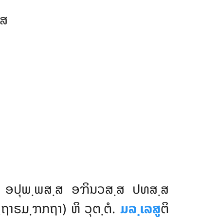
຺ສ
ຍ ອປຸພ຺ພສ຺ສ ອຠິນວສ຺ສ ປທສ຺ສ
຺ຖາຣມ຺ຠກຖາ) ຫິ ວຸຕ຺ຕໍ.
ມລ຺ເລສູ
ຕິ