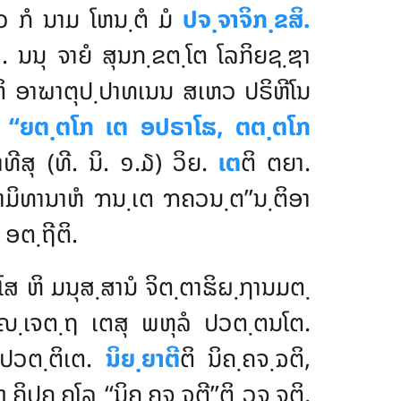
ວ ກໍ ນາມ ໂຫນ຺ຕໍ ມໍ
ປຈ຺ຈາຈິກ຺ຂສິ.
. ນນຸ ຈາຍໍ ສຸນກ຺ຂຕ຺ໂຕ ໂລກິຍຊ຺ຌາ
ຕິ ອາຆາຕຸປ຺ປາທເນນ ສເຫວ ປຣິຫີໂນ
ຫ
‘‘ຍຕ຺ຕໂກ ເຕ ອປຣາໂຘ,
ຕຕ຺ຕໂກ
ີສຸ (ທີ. ນິ. ໑.໓) ວິຍ.
ເຕ
ຕິ ຕຍາ.
ກ຺ຂາມິທານາຫໍ ຠນ຺ເຕ ຠຄວນ຺ຕ’’ນ຺ຕິອາ
ອຕ຺ຖີຕິ.
ສ ຫິ ມນຸສ຺ສານໍ ຈິຕ຺ຕາຘິຏ຺ຐານມຕ຺
ຎ຺ເຈຕ຺ຖ ເຕສຸ ພຫຸລໍ ປວຕ຺ຕນໂຕ.
 ປວຕ຺ຕິເຕ.
ນິຍ຺ຍາຕີ
ຕິ ນິຄ຺ຄຈ຺ຉຕິ,
ຸຄ຺ຄໂລ ‘‘ນິຄ຺ຄຈ຺ຉຕີ’’ຕິ ວຸຈ຺ຈຕິ,