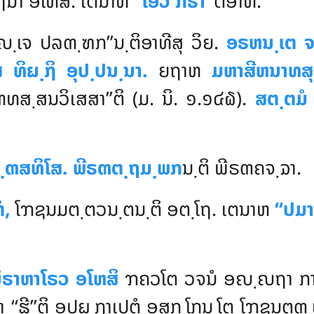
຺ຖນາ ອໂຫສິ. ເຕນາຫ
‘‘ເອວໍ ກິຣາ’’
ຕິອາທິ.
ິຎ຺ເຈ ປລຓ຺ຑກ’’ນ຺ຕິອາທີສຸ ວິຍ.
ອຣຫນ຺ເຕ 
 ທິຏ຺ຐິ ອຸປ຺ປນ຺ນາ.
ຍຖາຫ
ມຫາສີຫນາທສຸ
ທສ຺ສນວິເສສາ’’ຕິ (ມ. ນິ. ໑.໑໔໖).
ສຕ຺ຕມໍ
຺ຓສທິໂສ.
ພີຣຓຕ຺ຖມ຺ພກ
ນ຺ຕິ ພີຣຓຄຈ຺ຉາ.
ໍ,
ໂຠຊນມຕ຺ຕວນ຺ຕນ຺ຕິ ອຕ຺ໂຖ. ເຕນາຫ
‘‘ປມາ
ິຣາຫາໂຣວ ອໂຫສິ
ຠຄວໂຕ ວຈນໍ ອຎ຺ຎຖາ ກາຕຸ
າ ‘‘ຘີ’’ຕິ ອຸປຏ຺ຐາເປຕຸໍ ອສກ຺ໂກນ຺ໂຕ ໂຠຊນຕ