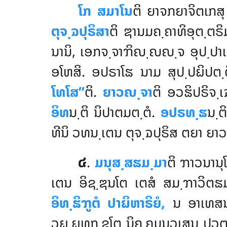
ໂກ ສມາໂນ
ຕິ ຍາຈກຍາຈິຕເກສ
ຕຸຈ຺ຉປຸຣິສາ
ຕິ
ຌານມຄ຺ຄາທິອຸຕ຺ຕຣິ
ນານິ, ເອກຈ຺ຈາຠິຎ຺ຎຎ຺ຈ ອຸປ຺ປາເ
ອໂຫສິ. ອປຣາໂຘ ນາມ ສຸປ຺ປຏິປຕ຺
ໂທໂສ’’
ຕິ.
ຍາວຎ຺ຈາ
ຕິ ອວຘິປຣິຈ
ອິທ
ນ຺ຕິ ນິປາຕມຕ຺ຕໍ.
ອປຣທ຺ຘ
ນ຺ຕ
ທີນິ ວທນ຺ເຕນ ຕຸຈ຺ຉປຸຣິສ ຕຍາ ຍາ
໔
.
ມນຸສ຺ສຘມ຺ມາ
ຕິ ຠາວນານຸ
ເຕນ ອິຊ຺ຌນໂຕ ເຕສໍ ສມ຺ຠາວິຕຘ
ອິທ຺ຘິຠູຕໍ ປາຏິຫາຣິຍໍ,
ນ ອາເທສນາ
ວຏ຺ຏທຸກ຺ຂໂຕ ນິຄ຺ຄມນວເສນ ປວຕ຺ຕຕີ