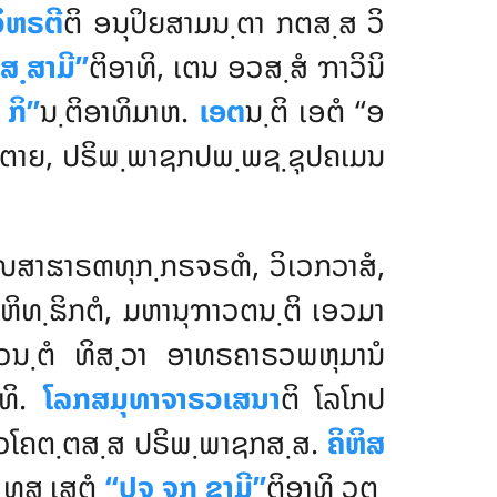
ິຫຣຕີ
ຕິ ອນຸປິຍສາມນ຺ຕາ ກຕສ຺ສ ວິ
ິສ຺ສາມີ’’
ຕິອາທິ, ເຕນ ອວສ຺ສໍ ຠາວິນິ
ກິ’’
ນ຺ຕິອາທິມາຫ.
ເອຕ
ນ຺ຕິ ເອຕໍ ‘‘ອ
ີນຕາຍ, ປຣິພ຺ພາຊກປພ຺ພຊ຺ຊຸປຄເມນ
຺ຎສາຘາຣຓທຸກ຺ກຣຈຣຓໍ, ວິເວກວາສໍ,
ິທ຺ຘິກຕໍ
, ມຫານຸຠາວຕນ຺ຕິ ເອວມາ
ວນ຺ຕໍ ທິສ຺ວາ ອາທຣຄາຣວພຫຸມານໍ
າທິ.
ໂລກສມຸທາຈາຣວເສນາ
ຕິ ໂລໂກປ
ຄວໂຄຕ຺ຕສ຺ສ ປຣິພ຺ພາຊກສ຺ສ.
ຄິຫິສ
 ທສ຺ເສຕຸໍ
‘‘ປຈ຺ຈກ຺ຂາມີ’’
ຕິອາທິ ວຸຕ຺