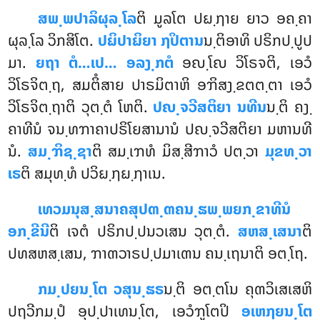
ສພ຺ພປາລິຜຸລ຺ໂລ
ຕິ ມູລໂຕ ປຏ຺ຐາຍ ຍາວ ອຄ຺ຄາ
ຜຸລ຺ໂລ ວິກສິໂຕ.
ປຏິປາຏິຍາ ຐປິຕານ
ນ຺ຕິອາທິ ປຣິກປ຺ປູປ
ມາ.
ຍຖາ ຕໍ…ເປ… ອລງ຺ກຕໍ
ອຎ຺ໂຎ ວິໂຣຈຕິ, ເອວໍ
ວິໂຣຈິຕ຺ຖ, ສມຕິໍສາຍ ປາຣມິຕາຫິ ອຠິສງ຺ຂຕຕ຺ຕາ ເອວໍ
ວິໂຣຈິຕ຺ຖາຕິ ວຸຕ຺ຕໍ ໂຫຕິ.
ປຎ຺ຈວີສຕິຍາ ນທີນ
ນ຺ຕິ ຄງ຺
ຄາທີນໍ ຈນ຺ທຠາຄາປຣິໂຍສານານໍ ປຎ຺ຈວີສຕິຍາ ມຫານທີ
ນໍ.
ສມ຺ຠິຊ຺ຊາ
ຕິ ສມ຺ເຠທໍ ມິສ຺ສີຠາວໍ ປຕ຺ວາ
ມຸຂທ຺ວາ
ເຣ
ຕິ ສມຸທ຺ທໍ ປວິຏ຺ຐຏ຺ຐາເນ.
ເທວມນຸສ຺ສນາຄສຸປຓ຺ຓຄນ຺ຘພ຺ພຍກ຺ຂາທີນໍ
ອກ຺ຂີນີ
ຕິ ເຈຕໍ ປຣິກປ຺ປນວເສນ ວຸຕ຺ຕໍ.
ສຫສ຺ເສນາ
ຕິ
ປທສຫສ຺ເສນ, ຠາຓວາຣປ຺ປມາເຓນ ຄນ຺ເຖນາຕິ ອຕ຺ໂຖ.
ກມ຺ປຍນ຺ໂຕ ວສຸນ຺ຘຣ
ນ຺ຕິ ອຕ຺ຕໂນ ຄຸຓວິເສເສຫິ
ປຖວີກມ຺ປໍ ອຸປ຺ປາເທນ຺ໂຕ, ເອວໍຠູໂຕປິ
ອເຫຐຍນ຺ໂຕ