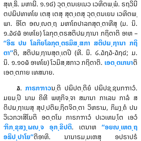
ສຸທ຺ຘິ. ມຫາຏີ. ໑.໑໔) ວຸຕ຺ຕນເຍເນວ ເວທິຕພ຺ພໍ. ຣຖວິນີ
ຕປຏິປທາທໂຍ ເຕສຸ ເຕສຸ ສຸຕ຺ເຕສຸ ວຸຕ຺ຕນເຍນ ເວທິຕພ຺
ພາ. ອິໂຕ ອຎ຺ຎຕ຺ຖ ມຫາໂຄປາລກສຸຕ຺ຕາທີສຸ (ມ. ນິ.
໑.໓໔໖ ອາທໂຍ) ໂລກຸຕ຺ຕຣສຕິປຏ຺ຐານາ ກຖິຕາຕິ ອາຫ –
‘‘ອິຘ ປນ ໂລກິຍໂລກຸຕ຺ຕຣມິສ຺ສກາ ສຕິປຏ຺ຐານາ ກຖິ
ຕາ’’
ຕິ, ສຕິປຏ຺ຐານສຸຕ຺ເຕປິ (ທີ. ນິ. ໒.໓໗໓-໓໗໔; ມ.
ນິ. ໑.໑໐໖ ອາທໂຍ) ໂວມິສ຺ສກາວ ກຖິຕາຕິ.
ເອຕ຺ຕເກນາ
ຕິ
ເອຕ຺ຕກາຍ ເທສນາຍ.
.
ກາຣກຠາວ
ນ຺ຕິ
ປຏິປຕ຺ຕິຍໍ ປຏິປຊ຺ຊນກຠາວໍ.
໓
ມຍມ຺ປິ ນາມ ຄິຫີ ພຫຸກິຈ຺ຈາ ສມານາ ກາເລນ ກາລໍ ສ
ຕິປຏ຺ຐາເນສຸ ສຸປ຺ປຕິຏ຺ຐິຕຈິຕ຺ຕາ ວິຫຣາມ, ກິມງ຺ຄໍ ປນ
ວິເວກວາສິໂນຕິ ອຕ຺ຕໂນ ກາຣກຠາວໍ ປເວເທນ຺ໂຕ ເອວໍ
ຠິກ຺ຂຸສງ຺ຆຎ຺ຈ ອຸກ຺ຂິປຕິ
. ເຕນາຫ
‘‘ອຍຎ຺ເຫຕ຺ຖ
ອຘິປ຺ປາໂຍ’’
ຕິອາທິ. ນານາຣມ຺ມເຓສຸ ອປຣາປຣໍ