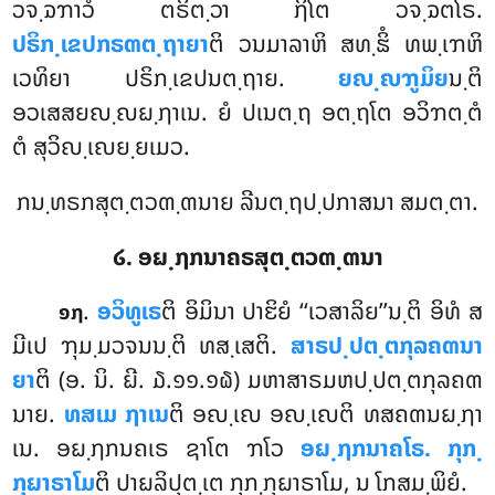
ວຈ຺ຉຠາວໍ ຕຣິຕ຺ວາ ຐິໂຕ ວຈ຺ຉຕໂຣ.
ປຣິກ຺ເຂປກຣຓຕ຺ຖາຍາ
ຕິ ວນມາລາຫິ ສທ຺ຘິໍ ທພ຺ເຠຫິ
ເວທິຍາ ປຣິກ຺ເຂປນຕ຺ຖາຍ.
ຍຎ຺ຎຠູມິຍ
ນ຺ຕິ
ອວເສສຍຎ຺ຎຏ຺ຐາເນ. ຍໍ ປເນຕ຺ຖ ອຕ຺ຖໂຕ ອວິຠຕ຺ຕໍ
ຕໍ ສຸວິຎ຺ເຎຍ຺ຍເມວ.
ກນ຺ທຣກສຸຕ຺ຕວຓ຺ຓນາຍ ລີນຕ຺ຖປ຺ປກາສນາ ສມຕ຺ຕາ.
໒. ອຏ຺ຐກນາຄຣສຸຕ຺ຕວຓ຺ຓນາ
.
ອວິທູເຣ
ຕິ
ອິມິນາ ປາຬິຍໍ ‘‘ເວສາລິຍ’’ນ຺ຕິ ອິທໍ ສ
໑໗
ມີເປ ຠຸມ຺ມວຈນນ຺ຕິ ທສ຺ເສຕິ.
ສາຣປ຺ປຕ຺ຕກຸລຄຓນາ
ຍາ
ຕິ (ອ. ນິ. ຏີ. ໓.໑໑.໑໖) ມຫາສາຣມຫປ຺ປຕ຺ຕກຸລຄຓ
ນາຍ.
ທສເມ ຐາເນ
ຕິ ອຎ຺ເຎ ອຎ຺ເຎຕິ ທສຄຓນຏ຺ຐາ
ເນ. ອຏ຺ຐກນຄເຣ ຊາໂຕ ຠໂວ
ອຏ຺ຐກນາຄໂຣ. ກຸກ຺
ກຸຏາຣາໂມ
ຕິ ປາຏລິປຸຕ຺ເຕ ກຸກ຺ກຸຏາຣາໂມ, ນ ໂກສມ຺ພິຍໍ.