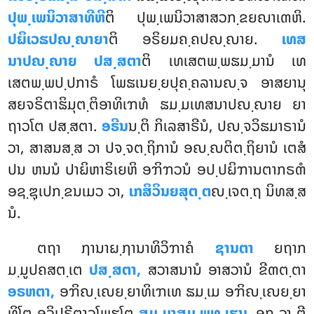
ປຸພ຺ເພນິວາສາທີຫີ
ຕິ ປຸພ຺ເພນິວາສາສວກ຺ຂຍຎາເຓຫິ.
ປຏິເວຘປຎ຺ຎາຍາ
ຕິ ອຣິຍມຄ຺ຄປຎ຺ຎາຍ.
ເທສ
ນາປຎ຺ຎາຍ ປສ຺ສຕາ
ຕິ ເທເສຕພ຺ພຘມ຺ມານໍ ເທ
ເສຕພ຺ພປ຺ປກາຣໍ ໂພຘເນຍ຺ຍປຸຄ຺ຄລານຎ຺ຈ ອາສຍານຸ
ສຍຈຣິຕາຘິມຸຕ຺ຕິອາທິເຠທໍ ຘມ຺ມເທສນາປຎ຺ຎາຍ ຍາ
ຖາວໂຕ ປສ຺ສຕາ.
ອຣີນ
ນ຺ຕິ ກິເລສາຣີນໍ, ປຎ຺ຈວິຘມາຣານໍ
ວາ, ສາສນສ຺ສ ວາ ປຈ຺ຈຕ຺ຖິການໍ ອຎ຺ຎຕິຕ຺ຖິຍານໍ ເຕສໍ
ປນ ຫນນໍ ປາຏິຫາຣິເຍຫິ ອຠິຠວນໍ ອປ຺ປຏິຠານຕາກຣຓໍ
ອຊ຺ຌຸເປກ຺ຂນເມວ ວາ,
ເກສິວິນຍສຸຕ຺ຕ
ຎ຺ເຈຕ຺ຖ ນິທສ຺ສ
ນໍ.
ຕຖາ ຐານາຏ຺ຐານາທິວິຠາຄໍ
ຊານຕາ
ຍຖາກ
ມ຺ມູປຄສຕ຺ເຕ
ປສ຺ສຕາ,
ສວາສນານໍ ອາສວານໍ ຂີຓຕ຺ຕາ
ອຣຫຕາ,
ອຠິຎ຺ເຎຍ຺ຍາທິເຠເທ ຘມ຺ເມ ອຠິຎ຺ເຎຍ຺ຍາ
ທິໂຕ ອວິປຣີຕາວໂພຘໂຕ
ສມ຺ມາສມ຺ພຸທ຺ເຘນ
. ອຖ ວາ ຕີ