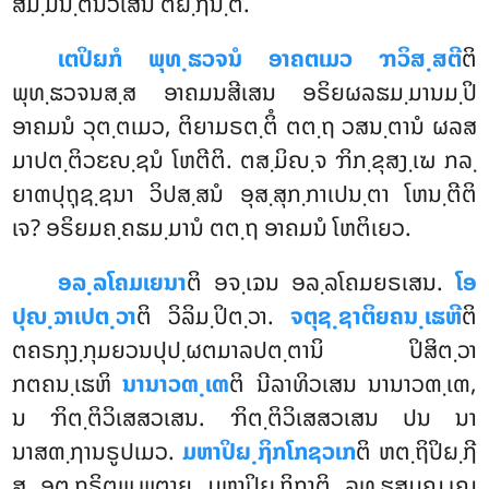
ສມ຺ມນ຺ຕນວເສນ ຕິຏ຺ຐນ຺ຕິ.
ເຕປິຏກໍ ພຸທ຺ຘວຈນໍ ອາຄຕເມວ ຠວິສ຺ສຕີ
ຕິ
ພຸທ຺ຘວຈນສ຺ສ ອາຄມນສີເສນ ອຣິຍຜລຘມ຺ມານມ຺ປິ
ອາຄມນໍ ວຸຕ຺ຕເມວ, ຕິຍາມຣຕ຺ຕິໍ ຕຕ຺ຖ ວສນ຺ຕານໍ ຜລສ
ມາປຕ຺ຕິວຬຎ຺ຊນໍ ໂຫຕີຕິ. ຕສ຺ມິຎ຺ຈ ຠິກ຺ຂຸສງ຺ເຆ ກລ຺
ຍາຓປຸຖຸຊ຺ຊນາ ວິປສ຺ສນໍ ອຸສ຺ສຸກ຺ກາເປນ຺ຕາ ໂຫນ຺ຕີຕິ
ເຈ? ອຣິຍມຄ຺ຄຘມ຺ມານໍ ຕຕ຺ຖ ອາຄມນໍ ໂຫຕິເຍວ.
ອລ຺ລໂຄມເຍນາ
ຕິ ອຈ຺ເຉນ ອລ຺ລໂຄມຍຣເສນ.
ໂອ
ປຸຎ຺ຉາເປຕ຺ວາ
ຕິ ວິລິມ຺ປິຕ຺ວາ.
ຈຕຸຊ຺ຊາຕິຍຄນ຺ເຘຫີ
ຕິ
ຕຄຣກຸງ຺ກຸມຍວນປຸປ຺ຜຕມາລປຕ຺ຕານິ ປິສິຕ຺ວາ
ກຕຄນ຺ເຘຫິ
ນານາວຓ຺ເຓ
ຕິ ນີລາທິວເສນ ນານາວຓ຺ເຓ,
ນ ຠິຕ຺ຕິວິເສສວເສນ. ຠິຕ຺ຕິວິເສສວເສນ ປນ ນາ
ນາສຓ຺ຐານຣູປເມວ.
ມຫາປິຏ຺ຐິກໂກຊວເກ
ຕິ ຫຕ຺ຖິປິຏ຺ຐີ
ສຸ ອຕ຺ຖຣິຕພ຺ພຕາຍ ມຫາປິຏ຺ຐິກາຕິ ລທ຺ຘສມຎ຺ເຎ