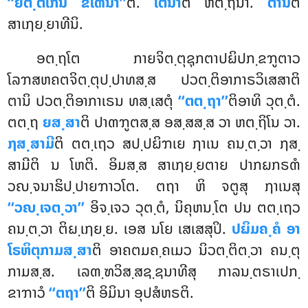
‘‘ຍຕ຺ຕເກນ ຂເຓນາ’’
ຕິ.
ເຕນາ
ຕິ ຫຕ຺ຖິນາ.
ຕານີ
ຕິ
ສາເຐຍ຺ຍາທີນິ.
ອຕ຺ຖໂຕ ກາຍຈິຕ຺ຕຸຊຸກຕາປຏິປກ຺ຂຠູຕາວ
ໂລຠສຫຄຕຈິຕ຺ຕຸປ຺ປາທສ຺ສ ປວຕ຺ຕິອາກາຣວິເສສາຕິ
ຕານິ ປວຕ຺ຕິອາກາເຣນ ທສ຺ເສຕຸໍ
‘‘ຕຕ຺ຖາ’’
ຕິອາທິ ວຸຕ຺ຕໍ.
ຕຕ຺ຖ
ຍສ຺ສາ
ຕິ ປາຓຠູຕສ຺ສ ອສ຺ສສ຺ສ ວາ ຫຕ຺ຖິໂນ ວາ.
ຐສ຺ສາມີ
ຕິ ຕຕ຺ເຖວ ສປ຺ປຏິຠເຍ ຐາເນ ຄນ຺ຕ຺ວາ ຐສ຺
ສາມີຕິ ນ ໂຫຕິ. ອິມສ຺ສ ສາເຐຍ຺ຍຕາຍ ປາກຏກຣຓໍ
ວຎ຺ຈນາຘິປ຺ປາຍຠາວໂຕ. ຕຖາ ຫິ ຈຕູສຸ ຐາເນສຸ
‘‘ວຎ຺ເຈຕ຺ວາ’’
ອິຈ຺ເຈວ ວຸຕ຺ຕໍ, ນິຄຸຫນ຺ໂຕ ປນ ຕຕ຺ເຖວ
ຄນ຺ຕ຺ວາ ຕິຏ຺ເຐຍ຺ຍ. ເອສ ນໂຍ ເສເສສຸປິ.
ປຏິມຄ຺ຄໍ ອາ
ໂຣຫິຕຸກາມສ຺ສາ
ຕິ ອາຄຕມຄ຺ຄເມວ ນິວຕ຺ຕິຕ຺ວາ ຄນ຺ຕຸ
ກາມສ຺ສ. ເລຓ຺ຑວິສ຺ສຊ຺ຊນາທີສຸ ກາລນ຺ຕຣາເປກ຺
ຂາຠາວໍ
‘‘ຕຖາ’’
ຕິ ອິມິນາ ອຸປສໍຫຣຕິ.