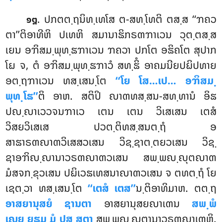
. ປກຕຕ຺ຖນິທ຺ເທໂສ ຕ-ສທ຺ໂທຕິ ຕສ຺ສ ‘‘ຠຄວ
໑໘
ຕາ’’ຕິອາທີຫິ ປເທຫິ ສມານາຘິກຣຓຠາເວນ ວຸຕ຺ຕສ຺ສ
ເຍນ ອຠິສມ຺ພຸທ຺ຘຠາເວນ ຠຄວາ ປກໂຕ ອຘິຄໂຕ ສຸປາກ
ໂຏ ຈ, ຕໍ ອຠິສມ຺ພຸທ຺ຘຠາວໍ ສທ຺ຘິໍ ອາຄມນີຍປຏິປທາຍ
ອຕ຺ຖຠາເວນ ທສ຺ເສນ຺ໂຕ
‘‘ໂຍ ໂສ…ເປ… ອຠິສມ຺
ພຸທ຺ໂຘ’’
ຕິ ອາຫ. ສຕິປິ ຎາຓທສ຺ສນ-ສທ຺ທານໍ ອິຘ
ປຎ຺ຎາເວວຈນຠາເວ ເຕນ ເຕນ ວິເສເສນ ເຕສໍ
ວິສຍວິເສເສ ປວຕ຺ຕິທສ຺ສນຕ຺ຖໍ ອ
ສາຘາຣຓຎາຓວິເສສວເສນ ວິຊ຺ຊາຕ຺ຕຍວເສນ ວິຊ຺
ຊາອຠິຎ຺ຎານາວຣຓຎາຓວເສນ ສພ຺ພຎ຺ຎຸຕຎາຓ
ມໍສຈກ຺ຂຸວເສນ ປຏິເວຘເທສນາຎາຓວເສນ ຈ ຕທຕ຺ຖໍ ໂຍ
ເຊຕ຺ວາ ທສ຺ເສນ຺ໂຕ
‘‘ເຕສໍ ເຕສ’’
ນ຺ຕິອາທິມາຫ. ຕຕ຺ຖ
ອາສຍານຸສຍໍ ຊານຕາ
ອາສຍານຸສຍຎາເຓນ
ສພ຺ພໍ
ເຎຍ຺ຍຘມ຺ມໍ ປສ຺ສຕາ
ສພ຺ພຎ຺ຎຸຕານາວຣຓຎາເຓຫິ.