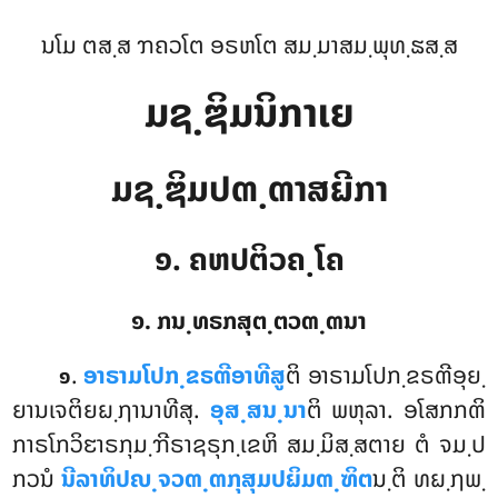
ນໂມ ຕສ຺ສ ຠຄວໂຕ ອຣຫໂຕ ສມ຺ມາສມ຺ພຸທ຺ຘສ຺ສ
ມຊ຺ຌິມນິກາເຍ
ມຊ຺ຌິມປຓ຺ຓາສຏີກາ
໑. ຄຫປຕິວຄ຺ໂຄ
໑. ກນ຺ທຣກສຸຕ຺ຕວຓ຺ຓນາ
.
ອາຣາມໂປກ຺ຂຣຓີອາທີສູ
ຕິ
ອາຣາມໂປກ຺ຂຣຓີອຸຍ຺
໑
ຍານເຈຕິຍຏ຺ຐານາທີສຸ.
ອຸສ຺ສນ຺ນາ
ຕິ ພຫຸລາ. ອໂສກກຓິ
ກາຣໂກວິຬາຣກຸມ຺ຠີຣາຊຣຸກ຺ເຂຫິ ສມ຺ມິສ຺ສຕາຍ ຕໍ ຈມ຺ປ
ກວນໍ
ນີລາທິປຎ຺ຈວຓ຺ຓກຸສຸມປຏິມຓ຺ຑິຕ
ນ຺ຕິ ທຏ຺ຐພ຺