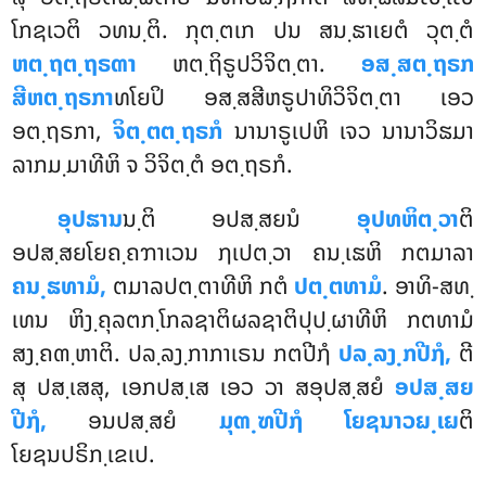
ໂກຊເວຕິ ວທນ຺ຕິ. ກຸຕ຺ຕເກ ປນ ສນ຺ຘາເຍຕໍ ວຸຕ຺ຕໍ
ຫຕ຺ຖຕ຺ຖຣຓາ
ຫຕ຺ຖິຣູປວິຈິຕ຺ຕາ.
ອສ຺ສຕ຺ຖຣກ
ສີຫຕ຺ຖຣກາ
ທໂຍປິ ອສ຺ສສີຫຣູປາທິວິຈິຕ຺ຕາ ເອວ
ອຕ຺ຖຣກາ,
ຈິຕ຺ຕຕ຺ຖຣກໍ
ນານາຣູເປຫິ ເຈວ ນານາວິຘມາ
ລາກມ຺ມາທີຫິ ຈ ວິຈິຕ຺ຕໍ ອຕ຺ຖຣກໍ.
ອຸປຘານ
ນ຺ຕິ ອປສ຺ສຍນໍ
ອຸປທຫິຕ຺ວາ
ຕິ
ອປສ຺ສຍໂຍຄ຺ຄຠາເວນ ຐເປຕ຺ວາ ຄນ຺ເຘຫິ ກຕມາລາ
ຄນ຺ຘທາມໍ,
ຕມາລປຕ຺ຕາທີຫິ ກຕໍ
ປຕ຺ຕທາມໍ
. ອາທິ-ສທ຺
ເທນ ຫິງ຺ຄຸລຕກ຺ໂກລຊາຕິຜລຊາຕິປຸປ຺ຜາທີຫິ ກຕທາມໍ
ສງ຺ຄຓ຺ຫາຕິ. ປລ຺ລງ຺ກາກາເຣນ ກຕປີຐໍ
ປລ຺ລງ຺ກປີຐໍ,
ຕີ
ສຸ ປສ຺ເສສຸ, ເອກປສ຺ເສ ເອວ ວາ ສອຸປສ຺ສຍໍ
ອປສ຺ສຍ
ປີຐໍ,
ອນປສ຺ສຍໍ
ມຸຓ຺ຑປີຐໍ ໂຍຊນາວຏ຺ເຏ
ຕິ
ໂຍຊນປຣິກ຺ເຂເປ.