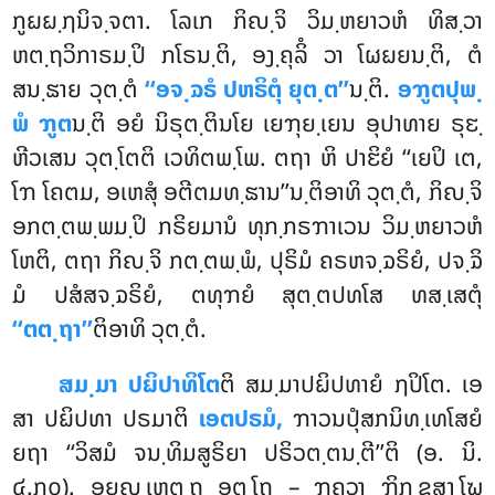
ກູຏຏ຺ຐນິຈ຺ຈຕາ. ໂລເກ ກິຎ຺ຈິ ວິມ຺ຫຍາວຫໍ ທິສ຺ວາ
ຫຕ຺ຖວິກາຣມ຺ປິ ກໂຣນ຺ຕິ, ອງ຺ຄຸລິໍ ວາ ໂຜຏຍນ຺ຕິ, ຕໍ
ສນ຺ຘາຍ ວຸຕ຺ຕໍ
‘‘ອຈ຺ຉຣໍ ປຫຣິຕຸໍ ຍຸຕ຺ຕ’’
ນ຺ຕິ.
ອຠູຕປຸພ຺
ພໍ ຠູຕ
ນ຺ຕິ ອຍໍ ນິຣຸຕ຺ຕິນໂຍ ເຍຠຸຍ຺ເຍນ ອຸປາທາຍ ຣຸຬ຺
ຫີວເສນ ວຸຕ຺ໂຕຕິ ເວທິຕພ຺ໂພ. ຕຖາ ຫິ ປາຬິຍໍ ‘‘ເຍປິ ເຕ,
ໂຠ ໂຄຕມ, ອເຫສຸໍ ອຕີຕມທ຺ຘານ’’ນ຺ຕິອາທິ ວຸຕ຺ຕໍ, ກິຎ຺ຈິ
ອກຕ຺ຕພ຺ພມ຺ປິ ກຣິຍມານໍ ທຸກ຺ກຣຠາເວນ ວິມ຺ຫຍາວຫໍ
ໂຫຕິ, ຕຖາ ກິຎ຺ຈິ ກຕ຺ຕພ຺ພໍ, ປຸຣິມໍ ຄຣຫຈ຺ຉຣິຍໍ, ປຈ຺ຉິ
ມໍ ປສໍສຈ຺ຉຣິຍໍ, ຕທຸຠຍໍ ສຸຕ຺ຕປທໂສ ທສ຺ເສຕຸໍ
‘‘ຕຕ຺ຖາ’’
ຕິອາທິ ວຸຕ຺ຕໍ.
ສມ຺ມາ ປຏິປາທິໂຕ
ຕິ ສມ຺ມາປຏິປທາຍໍ ຐປິໂຕ. ເອ
ສາ ປຏິປທາ ປຣມາຕິ
ເອຕປຣມໍ,
ຠາວນປຸໍສກນິທ຺ເທໂສຍໍ
ຍຖາ ‘‘ວິສມໍ ຈນ຺ທິມສູຣິຍາ ປຣິວຕ຺ຕນ຺ຕີ’’ຕິ (ອ. ນິ.
໔.໗໐). ອຍຎ຺ເຫຕ຺ຖ ອຕ຺ໂຖ – ຠຄວາ ຠິກ຺ຂຸສງ຺ໂຆ