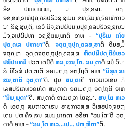
ທສ຺ເສນ຺ໂຕ
‘‘ປຸຄ຺ຄເລ ປຫາຍາ’’
ຕິ ອາຫ. ປຏິປຕ຺ຕິ ຫິ
ອິຘ ປຫາຕພ຺ພາ, ນ ປຸຄ຺ຄລາ. ຍຖາ
ອສ຺ສທ຺ຘາທິປຸຄ຺ຄລປຣິວຊ຺ຊເນນ ສທ຺ຘິນ຺ທ຺ຣິຍາທິຠາວ
ນາ ອິຊ຺ຌນ຺ຕິ, ເອວໍ ມິຈ຺ຉາປຏິປນ຺ນປຸຄ຺ຄລປຣິວຊ຺ຊເນນ
ມິຈ຺ຉາປຏິປທາ ວຊ຺ຊິຕພ຺ພາຕິ ອາຫ –
‘‘ປຸຣິເມ ຕໂຍ
ປຸຄ຺ຄເລ ປຫາຍາ’’
ຕິ.
ຈຕຸຕ຺ຖປຸຄ຺ຄລສ຺ສາ
ຕິ ອິມສ຺ມິໍ
ຈຕຸກ຺ເກ ວຸຕ຺ຕຈຕຸຕ຺ຖປຸຄ຺ຄລສ຺ສ
ຫິຕປຏິປຕ຺ຕິຍໍເຍວ
ປຏິປາເທມິ
ປວຕ຺ເຕມີຕິ
ທສ຺ເສນ຺ໂຕ. ສນ຺ຕາ
ຕິ ສມໍ ວິນາ
ສໍ ນິໂຣຘໍ ປຕ຺ຕາຕິ ອຍເມຕ຺ຖ ອຕ຺ໂຖຕິ ອາຫ
‘‘ນິຣຸທ຺ຘາ
ສນ຺ຕາຕິ ວຸຕ຺ຕາ’’
ຕິ. ປຸນ
ສນ຺ຕາ
ຕິ ຠາວນາວເສນ ກິ
ເລສປຣິຬາຫວິຄມໂຕ ສນ຺ຕາຕິ
ອຍເມຕ຺ຖ ອຕ຺ໂຖຕິ ອາຫ
‘‘ນິພ຺ພຸຕາ’’
ຕິ. ສນ຺ຕາຕິ ອາເນຕ຺ວາ ໂຍຊນາ.
ສນ຺ໂຕ ຫເວ
ຕິ ເອຕ຺ຖ ສມຠາວກເຣນ ສາຘຸຠາວສ຺ສ ວິເສສປຈ຺ຈຍຠູ
ເຕນ ປຓ຺ຑິຈ຺ເຈນ ສມນ຺ນາຄຕາ ອຣິຍາ ‘‘ສນ຺ໂຕ’’ຕິ ວຸຕ຺
ຕາຕິ ອາຫ –
‘‘ສນ຺ໂຕ ຫເວ…ເປ… ປຓ຺ຑິຕາ’’
ຕິ.