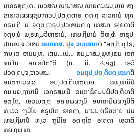
ນາຄຣສຸຕ຺ເຕ. ເນວສຎ຺ຎານາສຎ຺ຎາຍຕນຘມ຺ມານໍ ສງ຺
ຂາຣາວເສສສຸຂຸມຠາວປ຺ປຕ຺ຕຕາຍ ຕຕ຺ຖ ສາວການໍ ທຸກ຺
ກຣນ຺ຕິ ນ ຈຕຸຕ຺ຖາຣຸປ຺ປວເສເນຕ຺ຖ ເທສນາ ອາຄຕາຕິ
ຈຕຸນ຺ນໍ ພ຺ຣຫ຺ມວິຫາຣານໍ, ເຫຏ຺ຐິມານໍ ຕິຓ຺ຓໍ ອາຣຸປ຺
ປານຎ຺ຈ ວເສນ
ເອກາທສ. ປຸຈ຺ຉາວເສນາ
ຕິ ‘‘ອຕ຺ຖິ ນຸ ໂຂ,
ຠນ຺ເຕ ອານນ຺ທ, ເຕນ…ເປ… ສມ຺ມາສມ຺ພຸທ຺ເຘນ ເອກ
ຘມ຺ໂມ ອກ຺ຂາໂຕ’’ຕິ (ມ. ນິ. ໒.໑໘) ເອວໍ
ປວຕ຺ຕປຸຈ຺ຉາວເສນ.
ອມຕຸປ຺ປຕ຺ຕິຍຕ຺ເຖນາ
ຕິ
ອມຕຠາວສ຺ສ ອຸປ຺ປຕ຺ຕິເຫຕຸຕາຍ, ສພ຺ພານິປິ
ກມ຺ມຏ຺ຐານານິ ເອກຣສມ຺ປິ ອມຕາຘິຄມປຏິປຕ຺ຕິຍາຕິ
ອຕ຺ໂຖ, ເອວເມຕ຺ຖ ອຄ຺ຄຜລຠູມິ ອນາຄາມິຜລຠູມີຕິ
ທ຺ເວວ ຠູມິໂຍ ສຣູປໂຕ ອາຄຕາ, ນານນ຺ຕຣິຍຕາຍ ປນ
ເຫຏ຺ຐິມາປິ ທ຺ເວ ຠູມິໂຍ ອຕ຺ຖໂຕ ອາຄຕາ ເອວາຕິ
ທຏ຺ຐພ຺ພາ.