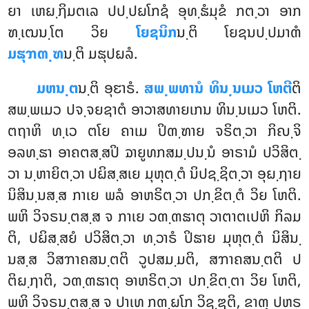
ຍາ ເຫຏ຺ຐິມຕເລ ປປ຺ປຏໂກຊໍ ອຸທ຺ຘໍມຸຂໍ ກຕ຺ວາ ອາກ
ຑ຺ເຒນ຺ໂຕ ວິຍ
ໂຍຊນິກ
ນ຺ຕິ ໂຍຊນປ຺ປມາຓໍ
ມຘຸຠຓ຺ຑ
ນ຺ຕິ ມຘຸປຏລໍ.
ມຫນ຺ຕ
ນ຺ຕິ ອຸຬາຣໍ.
ສພ຺ພທານໍ ທິນ຺ນເມວ ໂຫຕີ
ຕິ
ສພ຺ພເມວ ປຈ຺ຈຍຊາຕໍ ອາວາສທາຍເກນ ທິນ຺ນເມວ ໂຫຕິ.
ຕຖາຫິ ທ຺ເວ ຕໂຍ ຄາເມ ປິຓ຺ຑາຍ ຈຣິຕ຺ວາ ກິຎ຺ຈິ
ອລທ຺ຘາ ອາຄຕສ຺ສປິ ຉາຍູທກສມ຺ປນ຺ນໍ ອາຣາມໍ ປວິສິຕ຺
ວາ ນ຺ຫາຍິຕ຺ວາ ປຏິສ຺ສເຍ ມຸຫຸຕ຺ຕໍ ນິປຊ຺ຊິຕ຺ວາ ອຸຏ຺ຐາຍ
ນິສິນ຺ນສ຺ສ ກາເຍ ພລໍ ອາຫຣິຕ຺ວາ ປກ຺ຂິຕ຺ຕໍ ວິຍ ໂຫຕິ.
ພຫິ ວິຈຣນ຺ຕສ຺ສ ຈ ກາເຍ ວຓ຺ຓຘາຕຸ ວາຕາຕເປຫິ ກິລມ
ຕິ, ປຏິສ຺ສຍໍ ປວິສິຕ຺ວາ ທ຺ວາຣໍ ປິຘາຍ ມຸຫຸຕ຺ຕໍ ນິສິນ຺
ນສ຺ສ ວິສຠາຄສນ຺ຕຕິ ວູປສມ຺ມຕິ, ສຠາຄສນ຺ຕຕິ ປ
ຕິຏ຺ຐາຕິ, ວຓ຺ຓຘາຕຸ ອາຫຣິຕ຺ວາ ປກ຺ຂິຕ຺ຕາ ວິຍ ໂຫຕິ,
ພຫິ ວິຈຣນ຺ຕສ຺ສ ຈ ປາເທ ກຓ຺ຏໂກ ວິຊ຺ຌຕິ, ຂາຓຸ ປຫຣ