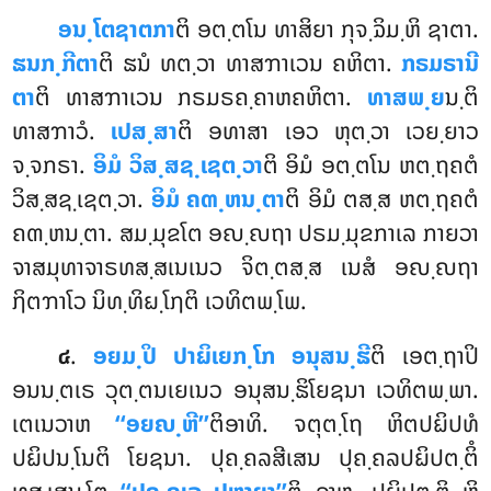
ອນ຺ໂຕຊາຕກາ
ຕິ ອຕ຺ຕໂນ ທາສິຍາ ກຸຈ຺ຉິມ຺ຫິ ຊາຕາ.
ຘນກ຺ກີຕາ
ຕິ ຘນໍ ທຕ຺ວາ ທາສຠາເວນ ຄຫິຕາ.
ກຣມຣານີ
ຕາ
ຕິ ທາສຠາເວນ ກຣມຣຄ຺ຄາຫຄຫິຕາ.
ທາສພ຺ຍ
ນ຺ຕິ
ທາສຠາວໍ.
ເປສ຺ສາ
ຕິ ອທາສາ ເອວ ຫຸຕ຺ວາ ເວຍ຺ຍາວ
ຈ຺ຈກຣາ.
ອິມໍ ວິສ຺ສຊ຺ເຊຕ຺ວາ
ຕິ ອິມໍ ອຕ຺ຕໂນ ຫຕ຺ຖຄຕໍ
ວິສ຺ສຊ຺ເຊຕ຺ວາ.
ອິມໍ
ຄຓ຺ຫນ຺ຕາ
ຕິ ອິມໍ ຕສ຺ສ ຫຕ຺ຖຄຕໍ
ຄຓ຺ຫນ຺ຕາ. ສມ຺ມຸຂໂຕ ອຎ຺ຎຖາ ປຣມ຺ມຸຂກາເລ ກາຍວາ
ຈາສມຸທາຈາຣທສ຺ສເນເນວ ຈິຕ຺ຕສ຺ສ ເນສໍ ອຎ຺ຎຖາ
ຐິຕຠາໂວ ນິທ຺ທິຏ຺ໂຐຕິ ເວທິຕພ຺ໂພ.
.
ອຍມ຺ປິ ປາຏິເຍກ຺ໂກ ອນຸສນ຺ຘີ
ຕິ ເອຕ຺ຖາປິ
໔
ອນນ຺ຕເຣ ວຸຕ຺ຕນເຍເນວ ອນຸສນ຺ຘິໂຍຊນາ ເວທິຕພ຺ພາ.
ເຕເນວາຫ
‘‘ອຍຎ຺ຫີ’’
ຕິອາທິ. ຈຕຸຕ຺ໂຖ ຫິຕປຏິປທໍ
ປຏິປນ຺ໂນຕິ ໂຍຊນາ. ປຸຄ຺ຄລສີເສນ ປຸຄ຺ຄລປຏິປຕ຺ຕິໍ