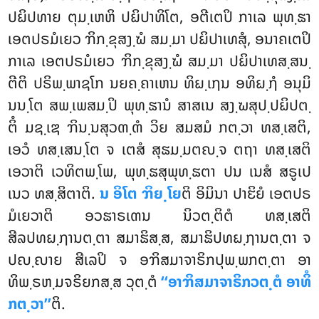
ປຏິປທາຍ ຕຸມ຺ເຫຫິ ປຏິປາທິໂຕ, ອຕີເຕປິ ກາເລ ພຸທ຺ຘາ
ເອຕປຣມໍເຍວ ຠິກ຺ຂຸສງ຺ຆໍ ສມ຺ມາ ປຏິປາເທສຸໍ, ອນາຄເຕປິ
ກາເລ ເອຕປຣມໍເຍວ ຠິກ຺ຂຸສງ຺ຆໍ ສມ຺ມາ ປຏິປາເທສ຺ສນ຺
ຕີຕິ ປຣິພ຺ພາຊໂກ ນຍຄ຺ຄາເຫນ ທິຏ຺ເຐນ ອທິຏ຺ຐໍ ອນຸມິ
ນນ຺ໂຕ ສພ຺ເພສມ຺ປິ ພຸທ຺ຘານໍ ສາສເນ ສງ຺ຆສຸປ຺ປຏິປຕ຺
ຕິໍ ມຊ຺ເຌ ຠິນ຺ນສຸວຓ຺ຓໍ ວິຍ ສມສມໍ ກຕ຺ວາ ທສ຺ເສຕິ,
ເອວໍ ທສ຺ເສນ຺ໂຕ ຈ ເຕສໍ ສຸຘມ຺ມຕຎ຺ຈ ຕຖາ ທສ຺ເສຕິ
ເອວາຕິ ເວທິຕພ຺ໂພ, ພຸທ຺ຘສຸພຸທ຺ຘຕາ ປນ ເນສໍ ສຣູເປ
ເນວ ທສ຺ສິຕາຕິ.
ນ ອິໂຕ ຠິຍ຺ໂຍ
ຕິ ອິມິນາ ປາຬິຍໍ ເອຕປຣ
ມໍເຍວາຕິ ອວຘາຣເຓນ ນິວຕ຺ຕິຕໍ ທສ຺ເສຕິ
ສີລປທຏ຺ຐານຕ຺ຕາ ສມາຘິສ຺ສ, ສມາຘິປທຏ຺ຐານຕ຺ຕາ ຈ
ປຎ຺ຎາຍ ສີເລປິ ຈ ອຠິສມາຈາຣິກປຸພ຺ພກຕ຺ຕາ ອາ
ທິພ຺ຣຫ຺ມຈຣິຍກສ຺ສ ວຸຕ຺ຕໍ
‘‘ອາຠິສມາຈາຣິກວຕ຺ຕໍ ອາທິໍ
ກຕ຺ວາ’’
ຕິ.