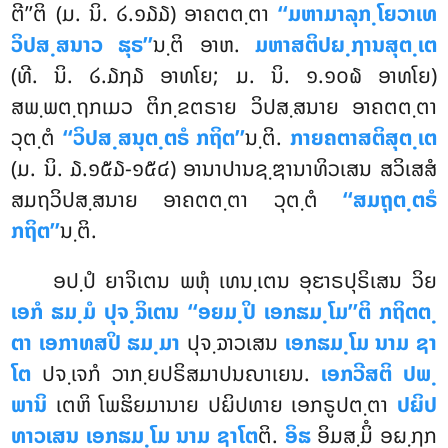
ຕີ’’ຕິ (ມ. ນິ. ໒.໑໓໓) ອາຄຕຕ຺ຕາ
‘‘ມຫາມາລຸກ຺ໂຍວາເທ
ວິປສ຺ສນາວ ຘຸຣ’’
ນ຺ຕິ ອາຫ.
ມຫາສຕິປຏ຺ຐານສຸຕ຺ເຕ
(ທີ. ນິ. ໒.໓໗໓ ອາທໂຍ; ມ. ນິ. ໑.໑໐໖ ອາທໂຍ)
ສພ຺ພຕ຺ຖກເມວ ຕິກ຺ຂຕຣາຍ ວິປສ຺ສນາຍ ອາຄຕຕ຺ຕາ
ວຸຕ຺ຕໍ
‘‘ວິປສ຺ສນຸຕ຺ຕຣໍ ກຖິຕ’’
ນ຺ຕິ.
ກາຍຄຕາສຕິສຸຕ຺ເຕ
(ມ. ນິ. ໓.໑໕໓-໑໕໔) ອານາປານຊ຺ຌານາທິວເສນ ສວິເສສໍ
ສມຖວິປສ຺ສນາຍ ອາຄຕຕ຺ຕາ ວຸຕ຺ຕໍ
‘‘ສມຖຸຕ຺ຕຣໍ
ກຖິຕ’’
ນ຺ຕິ.
ອປ຺ປໍ ຍາຈິເຕນ ພຫຸໍ ເທນ຺ເຕນ ອຸຬາຣປຸຣິເສນ ວິຍ
ເອກໍ ຘມ຺ມໍ ປຸຈ຺ຉິເຕນ ‘‘ອຍມ຺ປິ ເອກຘມ຺ໂມ’’ຕິ
ກຖິຕຕ຺
ຕາ ເອກາທສປິ ຘມ຺ມາ
ປຸຈ຺ຉາວເສນ
ເອກຘມ຺ໂມ ນາມ ຊາ
ໂຕ
ປຈ຺ເຈກໍ ວາກ຺ຍປຣິສມາປນຎາເຍນ.
ເອກວີສຕິ ປພ຺
ພານິ
ເຕຫິ ໂພຘິຍມານາຍ ປຏິປທາຍ ເອກຣູປຕ຺ຕາ
ປຏິປ
ທາວເສນ ເອກຘມ຺ໂມ ນາມ ຊາໂຕ
ຕິ.
ອິຘ
ອິມສ຺ມິໍ ອຏ຺ຐກ