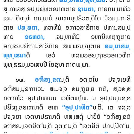
ສຸ ກາເລສຸ ອປ຺ປຏິຫຕຎາຓຕາຍ
ຊານຕາ,
ກາຍກມ຺ມາທິວ
ເສນ ຕິຓ຺ຓໍ ກມ຺ມານໍ ຎາຓານຸປຣິວຕ຺ຕິໂຕ ນິສມ຺ມກາຣິ
ຕາຍ
ປສ຺ສຕາ,
ທວາທີນໍ ອຠາວສາຘິກາຍ
ປຫານສມ຺ປ
ທາຍ
ອຣຫຕາ,
ຉນ຺ທາທີນໍ ອຫານິເຫຕຸຠູຕາຍ
ອກ຺ຂຍປຏິຠານສາຘິກາຍ ສພ຺ພຎ຺ຎຸຕາຍ
ສມ຺ມາສມ຺
ພຸທ຺ເຘນາ
ຕິ ເອວໍ ທສພລອຏ຺ຐາຣສອາເວຓິກ
ພຸທ຺ຘຘມ຺ມວເສນປິ ໂຍຊນາ ກາຕພ຺ພາ.
.
ອຠິສງ຺ຂຕ
ນ຺ຕິ
ອຕ຺ຕໂນ ປຈ຺ຈເຍຫິ
໑໙
ອຠິສມ຺ມຸຂຠາເວນ ສເມຈ຺ຈ ສມ຺ຠູຍ຺ຍ ກຕໍ, ສ຺ວສ຺ສ
ກຕຠາໂວ ອຸປ຺ປາທເນນ ເວທິຕພ຺ໂພ, ນ ອຸປ຺ປນ຺ນສ຺ສ
ປຏິສງ຺ຂຣເຓນາຕິ ອາຫ
‘‘ອຸປ຺ປາທິຕ’’
ນ຺ຕິ. ເຕ ຈສ຺ສ
ປຈ຺ຈຍາ ເຈຕນາປຘານາຕິ ທສ຺ເສຕຸໍ ປາຬິຍໍ ‘‘ອຠິສງ຺ຂຕໍ
ອຠິສຎ຺ເຈຕຍິຕ’’ນ຺ຕິ ວຸຕ຺ຕນ຺ຕິ ‘‘ເຈຕຍິຕໍ ປກປ຺ປິຕ’’ນ຺