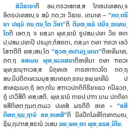
ສໍວິຘາຍາ
ຕິ ອນ຺ຕຣວາສກສ຺ສ ໂກຓປເທສຎ຺ຈ
ອິຕຣປເທສຎ຺ຈ ສມໍ ກຕ຺ວາ ວິຘາຍ. ເຕນາຫ –
‘‘ກຕ຺ຕຣິ
ຍາ ປທຸມໍ ກນ຺ຕນ຺ໂຕ ວິຍາ’’
ຕິ
ຕິມຓ຺ຑລໍ ປຏິຈ຺ຉາເທນ຺
ໂຕ
ຕິ ເອຕ຺ຖ ຈ ຍສ຺ມາ ພຸທ຺ຘານໍ ຣູປສມ຺ປທາ ວິຍ ອາກ
ປ຺ປສມ຺ປທາປິ ປຣມຸກ຺ກໍສຄຕາ, ຕສ຺ມາ ຕທາ ຠຄວາ ເອວໍ
ໂສຠຕີຕິ
ທສ຺ເສນ຺ໂຕ
‘‘ສຸວຓ຺ຓປາມງ຺ເຄນາ’’
ຕິອາທິມາຫ,
ຕຕ຺ຖ
ອສເມນ ພຸທ຺ຘເວເສນາ
ຕິອາທິນາ
ຕທາ ຠຄວາ
ພຸທ຺ຘານຸຠາວສ຺ສ ນິຄຸຫເຓ ກາຣຓາຠາວໂຕ ຕຕ຺ຖ
ສນ຺ນິປຕິຕເທວມນຸສ຺ສນາຄຍກ຺ຂຄນ຺ຘພ຺ພາທີນໍ ປ
ສາທຊນນຕ຺ຖໍ ອຕ຺ຕໂນ ສຠາວປກຕິກິຣິຍາເຍວ ກປິລວຕ຺
ຖຸໍ ປາວິສີຕິ ທສ຺ເສຕິ. ພຸທ຺ຘານໍ ກາຍປ຺ປຠາ ນາມ ປກຕິຍາ
ອສີຕິຫຕ຺ຖມຕ຺ຕເມວ ປເທສໍ ຜຣຕີຕິ ອາຫ –
‘‘ອສີ
ຕິຫຕ຺ຖຏ຺ຐານໍ ອຄ຺ຄເຫສີ’’
ຕິ ນີລປີຕໂລຫິໂຕທາຕມຎ຺
ຊິຏ຺ຐປຠສ຺ສຣານໍ ວເສນ
ຉພ຺ພຓ຺ຓາ ພຸທ຺ຘຣສ຺ມິໂຍ
.