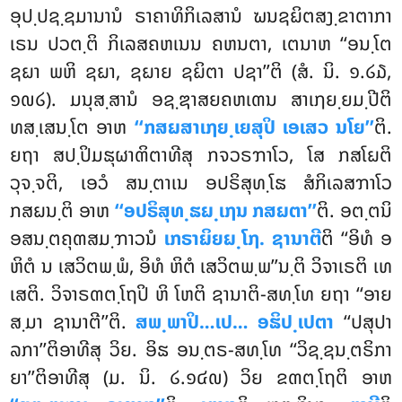
ອຸປ຺ປຊ຺ຊມານານໍ ຣາຄາທິກິເລສານໍ ຆນຊຏິຕສງ຺ຂາຕາກາ
ເຣນ ປວຕ຺ຕິ ກິເລສຄຫເນນ ຄຫນຕາ, ເຕນາຫ ‘‘ອນ຺ໂຕ
ຊຏາ ພຫິ ຊຏາ, ຊຏາຍ ຊຏິຕາ ປຊາ’’ຕິ (ສໍ. ນິ. ໑.໒໓,
໑໙໒). ມນຸສ຺ສານໍ ອຊ຺ຌາສຍຄຫເຓນ ສາເຐຍ຺ຍມ຺ປີຕິ
ທສ຺ເສນ຺ໂຕ ອາຫ
‘‘ກສຏສາເຐຍ຺ເຍສຸປິ ເອເສວ ນໂຍ’’
ຕິ.
ຍຖາ ສປ຺ປິມຘຸຜາຓິຕາທີສຸ ກຈວຣຠາໂວ,
ໂສ ກສໂຏຕິ
ວຸຈ຺ຈຕິ, ເອວໍ ສນ຺ຕາເນ ອປຣິສຸທ຺ໂຘ ສໍກິເລສຠາໂວ
ກສຏນ຺ຕິ ອາຫ
‘‘ອປຣິສຸທ຺ຘຏ຺ເຐນ ກສຏຕາ’’
ຕິ. ອຕ຺ຕນິ
ອສນ຺ຕຄຸຓສມ຺ຠາວນໍ
ເກຣາຏິຍຏ຺ໂຐ. ຊານາຕີ
ຕິ ‘‘ອິທໍ ອ
ຫິຕໍ ນ ເສວິຕພ຺ພໍ, ອິທໍ ຫິຕໍ ເສວິຕພ຺ພ’’ນ຺ຕິ ວິຈາເຣຕິ ເທ
ເສຕິ. ວິຈາຣຓຕ຺ໂຖປິ ຫິ ໂຫຕິ ຊານາຕິ-ສທ຺ໂທ ຍຖາ ‘‘ອາຍ
ສ຺ມາ ຊານາຕີ’’ຕິ.
ສພ຺ພາປິ…ເປ… ອຘິປ຺ເປຕາ
‘‘ປສຸປາ
ລກາ’’ຕິອາທີສຸ ວິຍ. ອິຘ ອນ຺ຕຣ-ສທ຺ໂທ ‘‘ວິຊ຺ຊນ຺ຕຣິກາ
ຍາ’’ຕິອາທີສຸ (ມ. ນິ. ໒.໑໔໙) ວິຍ ຂຓຕ຺ໂຖຕິ ອາຫ