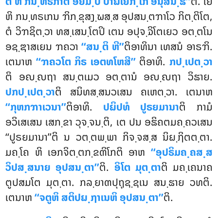
ຕິ ຫິ ກນ຺ທຣກາຕິ ອຍມ຺ປິ ປາຏິເຍກ຺ໂກ ອນຸສນ຺ຘີ’’
ຕິ
. ໂຍ
ຫິ ກນ຺ທຣເກນ ຠິກ຺ຂຸສງ຺ຆສ຺ສ ອຸປສນ຺ຕຠາໂວ ກິຕ຺ຕິໂຕ,
ຕໍ ວິຠຊິຕ຺ວາ ທສ຺ເສນ຺ໂຕປິ ເຕນ ອປຸຈ຺ຉິໂຕເຍວ ອຕ຺ຕໂນ
ອຊ຺ຌາສເຍນ ຠຄວາ
‘‘ສນ຺ຕິ ຫີ’’
ຕິອາທິນາ ເທສນໍ ອາຣຠິ.
ເຕນາຫ
‘‘ຠຄວໂຕ ກິຣ ເອຕທໂຫສີ’’
ຕິອາທິ.
ກປ຺ເປຕ຺ວາ
ຕິ ອຎ຺ຎຖາ ສນ຺ຕເມວ ອຕ຺ຕານໍ ອຎ຺ຎຖາ ວິຘາຍ.
ປກປ຺ເປຕ຺ວາ
ຕິ ສນິທສ຺ສນວເສນ ຄເຫຕ຺ວາ. ເຕນາຫ
‘‘ກຸຫກຠາເວນາ’’
ຕິອາທິ.
ປຏິປທໍ ປູຣຍມານາ
ຕິ ກາມໍ
ອວິເສເສນ ເສກ຺ຂາ ວຸຈ຺ຈນ຺ຕິ, ເຕ ປນ ອຘິຄຕມຄ຺ຄວເສນ
‘‘ປູຣຍມານາ’’ຕິ ນ ວຕ຺ຕພ຺ພາ ກິຈ຺ຈສ຺ສ ນິຏ຺ຐິຕຕ຺ຕາ.
ມຄ຺ໂຄ ຫິ ເອກຈິຕ຺ຕກ຺ຂຓິໂກຕິ ອາຫ
‘‘ອຸປຣິມຄ຺ຄສ຺ສ
ວິປສ຺ສນາຍ ອຸປສນ຺ຕາ’’
ຕິ.
ອິໂຕ ມຸຕ຺ຕາ
ຕິ ມຄ຺ເຄນາຄ
ຕູປສມໂຕ ມຸຕ຺ຕາ. ກລ຺ຍາຓປຸຖຸຊ຺ຊເນ ສນ຺ຘາຍ ວທຕິ.
ເຕນາຫ
‘‘ຈຕູຫິ ສຕິປຏ຺ຐາເນຫິ ອຸປສນ຺ຕາ’’
ຕິ.