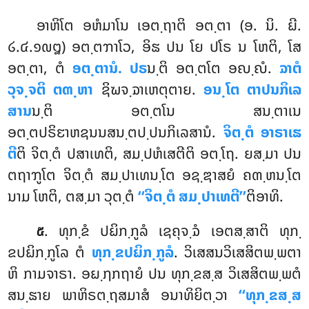
ອາຫິໂຕ ອຫໍມາໂນ ເອຕ຺ຖາຕິ ອຕ຺ຕາ (ອ. ນິ. ຏີ.
໒.໔.໑໙໘) ອຕ຺ຕຠາໂວ, ອິຘ ປນ ໂຍ ປໂຣ ນ ໂຫຕິ, ໂສ
ອຕ຺ຕາ, ຕໍ
ອຕ຺ຕານໍ. ປຣ
ນ຺ຕິ ອຕ຺ຕໂຕ ອຎ຺ຎໍ.
ຉາຕໍ
ວຸຈ຺ຈຕິ ຕຓ຺ຫາ
ຊິຆຈ຺ຉາເຫຕຸຕາຍ.
ອນ຺ໂຕ ຕາປນກິເລ
ສານ
ນ຺ຕິ ອຕ຺ຕໂນ ສນ຺ຕາເນ
ອຕ຺ຕປຣິຬາຫຊນນສນ຺ຕປ຺ປນກິເລສານໍ.
ຈິຕ຺ຕໍ ອາຣາເຘ
ຕີ
ຕິ ຈິຕ຺ຕໍ ປສາເທຕິ, ສມ຺ປຫໍເສຕີຕິ ອຕ຺ໂຖ. ຍສ຺ມາ ປນ
ຕຖາຠູໂຕ ຈິຕ຺ຕໍ ສມ຺ປາເທນ຺ໂຕ ອຊ຺ຌາສຍໍ ຄຓ຺ຫນ຺ໂຕ
ນາມ ໂຫຕິ, ຕສ຺ມາ ວຸຕ຺ຕໍ
‘‘ຈິຕ຺ຕໍ ສມ຺ປາເທຕີ’’
ຕິອາທິ.
. ທຸກ຺ຂໍ ປຏິກ຺ກູລໍ ເຊຄຸຈ຺ຉໍ ເອຕສ຺ສາຕິ ທຸກ຺
໕
ຂປຏິກ຺ກູໂລ ຕໍ
ທຸກ຺ຂປຏິກ຺ກູລໍ
. ວິເສສນວິເສສິຕພ຺ພຕາ
ຫິ ກາມຈາຣາ. ອຏ຺ຐກຖາຍໍ ປນ ທຸກ຺ຂສ຺ສ ວິເສສິຕພ຺ພຕໍ
ສນ຺ຘາຍ ພາຫິຣຕ຺ຖສມາສໍ ອນາທິຍິຕ຺ວາ
‘‘ທຸກ຺ຂສ຺ສ