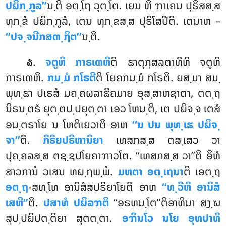
ປຏິກ຺ກູລ’’
ນ຺ຕິ ອຕ຺ໂຖ ວຸຕ຺ໂຕ. ເຍນ ຫິ ຠາເຄນ ປຸຣິສສ຺ສ
ທຸກ຺ຂໍ ປຏິກ຺ກູລໍ, ເຕນ ທຸກ຺ຂສ຺ສ ປຸຣິໂສປີຕິ. ເຕນາຫ –
‘‘ປຈ຺ຈນີກສຓ຺ຐິຕ’’
ນ຺ຕິ.
.
ຈຕູຫິ
ກາຣເຓຫີ
ຕິ ຘາຕຸກຸສລຕາທີຫິ ຈຕູຫິ
໖
ກາຣເຓຫິ.
ກມ຺ມໍ ກໂຣຕີ
ຕິ ໂຍຄກມ຺ມໍ ກໂຣຕິ. ຍສ຺ມາ ສມ຺
ພຸທ຺ຘາ ປເຣສໍ ມຄ຺ຄຜລາຘິຄມາຍ ອຸສ຺ສາຫຊາຕາ, ຕຕ຺ຖ
ນິຣນ຺ຕຣໍ ຍຸຕ຺ຕປ຺ປຍຸຕ຺ຕາ ເອວ ໂຫນ຺ຕິ, ເຕ ປຏິຈ຺ຈ ເຕສໍ
ອນ຺ຕຣາໂຍ ນ ໂຫຕິເຍວາຕິ ອາຫ
‘‘ນ ປນ ພຸທ຺ເຘ ປຏິຈ຺
ຈາ’’
ຕິ.
ກິຣິຍປຣິຫານິຍາ
ເທສກສ຺ສ ຕສ຺ເສວ ວາ
ປຸຄ຺ຄລສ຺ສ ຕຊ຺ຊປໂຍຄາຠາວໂຕ. ‘‘ເທສກສ຺ສ ວາ’’ຕິ ອິທໍ
ສາວການໍ ວເສນ ທຏ຺ຐພ຺ພໍ.
ມຫຕາ ອຕ຺ເຖນາ
ຕິ ເອຕ຺ຖ
ອຕ຺ຖ
-ສທ຺ໂທ ອານິສໍສປຣິຍາໂຍຕິ ອາຫ
‘‘ທ຺ວີຫິ ອານິສໍ
ເສຫີ’’
ຕິ.
ປສາທໍ ປຏິລຠຕິ
‘‘ອຣຫນ຺ໂຕ’’ຕິອາທິນາ ສງ຺ຆ
ສຸປ຺ປຏິປຕ຺ຕິຍາ ສຸຕຕ຺ຕາ.
ອຠິນໂວ ນໂຍ ອຸທປາທິ