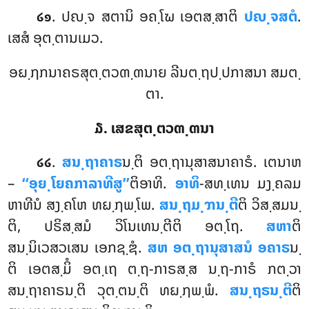
. ປຎ຺ຈ ສຕານິ ອຄ຺ໂຆ ເອຕສ຺ສາຕິ
ປຎ຺ຈສຕໍ
.
໒໑
ເສສໍ ອຸຕ຺ຕານເມວ.
ອຏ຺ຐກນາຄຣສຸຕ຺ຕວຓ຺ຓນາຍ ລີນຕ຺ຖປ຺ປກາສນາ ສມຕ຺
ຕາ.
໓. ເສຂສຸຕ຺ຕວຓ຺ຓນາ
.
ສນ຺ຖາຄາຣ
ນ຺ຕິ
ອຕ຺ຖານຸສາສນາຄາຣໍ. ເຕນາຫ
໒໒
–
‘‘ອຸຍ຺ໂຍຄກາລາທີສູ’’
ຕິອາທິ.
ອາທິ
-ສທ຺ເທນ ມງ຺ຄລມ
ຫາທີນໍ ສງ຺ຄໂຫ ທຏ຺ຐພ຺ໂພ.
ສນ຺ຖມ຺ຠນ຺ຕີ
ຕິ ວິສ຺ສມນ຺
ຕິ, ປຣິສ຺ສມໍ ວິໂນເທນ຺ຕີຕິ ອຕ຺ໂຖ.
ສຫາ
ຕິ
ສນ຺ນິເວສວເສນ
ເອກຊ຺ຌໍ.
ສຫ ອຕ຺ຖານຸສາສນໍ ອຄາຣ
ນ຺
ຕິ ເອຕສ຺ມິໍ ອຕ຺ເຖ ຕ຺ຖ-ກາຣສ຺ສ ນ຺ຖ-ກາຣໍ ກຕ຺ວາ
ສນ຺ຖາຄາຣນ຺ຕິ ວຸຕ຺ຕນ຺ຕິ ທຏ຺ຐພ຺ພໍ.
ສນ຺ຖຣນ຺ຕີ
ຕິ