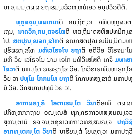
ນາ ຊານນ຺ຕສ຺ສ ຍຖາຘມ຺ມສໍວຓ຺ຓນໍເຍວ ອນຸປວິສຕີຕິ.
ທຸກູລຈຸມ຺ພຏເກນາ
ຕິ
ຄນ຺ຖິຕ຺ວາ ຄຫິຕທຸກູລວຕ຺
ເຖນ,
ນາຄວິກ຺ກນ຺ຕຈຣໂຓ
ຕິ ຫຕ຺ຖິນາຄສທິສປທນິກ຺ເຂ
ໂປ.
ສຕປຸຎ຺ຎລກ຺ຂໂຓ
ຕິ ອເນກສຕປຸຎ຺ຎນິມ຺ມິຕມຫາ
ປຸຣິສລກ຺ຂໂຓ
ມຓິເວໂຣຈໂນ ຍຖາ
ຕິ ອຕິວິຍ ວິໂຣຈມາໂນ
ມຓິ ວິຍ ເວໂຣຈໂນ ນາມ ເອໂກ ມຓິວິເສໂສຕິ ເກຈິ
ມຫາສາ
ໂລວາ
ຕິ
ມຫນ຺ໂຕ ສາລຣຸກ຺ໂຂ ວິຍ, ໂກວິຬາຣາທິມຫາຣຸກ຺ໂຂ
ວິຍ ວາ
ປທຸໂມ ໂກກນໂທ ຍຖາ
ຕິ ໂກກນທສງ຺ຂາຕໍ ມຫາປທຸ
ມໍ ວິຍ, ວິກສມານປທຸມໍ ວິຍ ວາ.
ອາກາສຄງ຺ຄໍ ໂອຕາເຣນ຺ໂຕ ວິຍາ
ຕິອາທິ ຕສ຺ສາ
ປກິຓ຺ຓກກຖາຍ ອຎ຺ເຎສໍ ທຸກ຺ກຣຠາວທສ຺ສນຎ຺ເຈວ
ສຸຓນ຺ຕານໍ ອຈ຺ຈນ຺ຕສຸຂາວຫຠາວທສ຺ສນຎ຺ຈ
ປຖວີຊໍ
ອາກຑ຺ເຒນ຺ໂຕ ວິຍາ
ຕິ ນາຬິຍນ຺ຕໍ ໂຍເຊຕ຺ວາ ມຫາປຖວິ