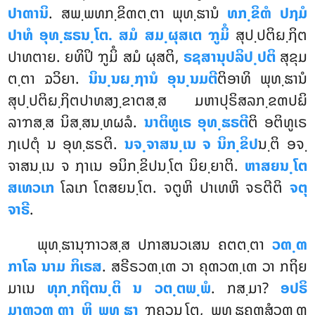
ປາຓານິ
. ສພ຺ພທກ຺ຂິຓຕ຺ຕາ ພຸທ຺ຘານໍ
ທກ຺ຂິຓໍ ປຐມໍ
ປາທໍ ອຸທ຺ຘຣນ຺ໂຕ. ສມໍ ສມ຺ຜຸສເຕ ຠູມິໍ
ສຸປ຺ປຕິຏ຺ຐິຕ
ປາທຕາຍ. ຍທິປິ ຠູມິໍ ສມໍ ຜຸສຕິ,
ຣຊສານຸປລິປ຺ປຕິ
ສຸຂຸມ
ຕ຺ຕາ ຉວິຍາ.
ນິນ຺ນຏ຺ຐານໍ ອຸນ຺ນມຕີ
ຕິອາທິ ພຸທ຺ຘານໍ
ສຸປ຺ປຕິຏ຺ຐິຕປາທສງ຺ຂາຕສ຺ສ ມຫາປຸຣິສລກ຺ຂຓປຏິ
ລາຠສ຺ສ ນິສ຺ສນ຺ທຜລໍ.
ນາຕິທູເຣ ອຸທ຺ຘຣຕີ
ຕິ ອຕິທູເຣ
ຐເປຕຸໍ ນ ອຸທ຺ຘຣຕິ.
ນຈ຺ຈາສນ຺ເນ ຈ ນິກ຺ຂິປ
ນ຺ຕິ ອຈ຺
ຈາສນ຺ເນ ຈ ຐາເນ ອນິກ຺ຂິປນ຺ໂຕ ນິຍ຺ຍາຕິ.
ຫາສຍນ຺ໂຕ
ສເທວເກ
ໂລເກ ໂຕສຍນ຺ໂຕ. ຈຕູຫິ ປາເທຫິ ຈຣຕີຕິ
ຈຕຸ
ຈາຣີ
.
ພຸທ຺ຘານຸຠາວສ຺ສ ປກາສນວເສນ ຄຕຕ຺ຕາ
ວຓ຺ຓ
ກາໂລ ນາມ ກິເຣສ
. ສຣີຣວຓ຺ເຓ ວາ ຄຸຓວຓ຺ເຓ ວາ ກຖິຍ
ມາເນ
ທຸກ຺ກຖິຕນ຺ຕິ ນ ວຕ຺ຕພ຺ພໍ
. ກສ຺ມາ?
ອປຣິ
ມາຓວຓ຺ຓາ ຫິ ພຸທ຺ຘາ
ຠຄວນ຺ໂຕ, ພຸທ຺ຘຄຸຓສໍວຓ຺ຓ