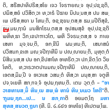
ຕິ, ສຣີສປາທິປຣິສ຺ສໂຍ ເຈວ ໂຈຣຠຍຎ຺ຈ ອຸປ຺ປຊ຺ຊຕິ,
ປຏິສ຺ສຍໍ ປວິສິຕ຺ວາ ທ຺ວາຣໍ ປິຘາຍ ນິປນ຺ນສ຺ສ ປນ ສພ຺
ເພ ປຣິສ຺ສຍາ ນ ໂຫນ຺ຕິ, ອຊ຺ຌຍນ຺ຕສ຺ສ ຘມ຺ມປີຕິສຸຂໍ,
ກມ຺ມຏ຺ຐານໍ ມນສິກໂຣນ຺ຕສ຺ສ ອຸປສມສຸຂໍ ອຸປ຺ປຊ຺ຊຕິ
📜
ພຫິທ຺ຘາ ວິກ຺ເຂປາຠາວໂຕ, ພຫິ ວິຈຣນ຺ຕສ຺ສ ຈ ກາເຍ
ເສທາ ມຸຈ຺ຈນ຺ຕິ, ອກ຺ຂີນິ ຜນ຺ທນ຺ຕິ, ເສນາສນໍ
ປວິສນກ຺ຂເຓ ມຎ຺ຈປີຐາທີນິ ນ ປຎ຺ຎາຍນ຺ຕິ, ມຸຫຸຕ຺ຕໍ
ນິສິນ຺ນສ຺ສ ປນ ອກ຺ຂິປສາໂທ ອາຫຣິຕ຺ວາ ປກ຺ຂິຕ຺ໂຕ ວິຍ
ໂຫຕິ, ທ຺ວາຣວາຕປານມຎ຺ຈປີຐາທີນິ ປຎ຺ຎາຍນ຺ຕິ,
ເອຕສ຺ມິມ຺ປິ ຈ ອາວາເສ ວສນ຺ຕໍ ທິສ຺ວາ ມນຸສ຺ສາ ຈຕູຫິ
ປຈ຺ຈເຍຫິ ສກ຺ກຈ຺ຈໍ ອຸປຏ຺ຐຫນ຺ຕິ. ເຕນ ວຸຕ຺ຕໍ –
‘‘ອາ
ວາສທານສ຺ມິໍ ທິນ຺ເນ ສພ຺ພໍ ທານໍ ທິນ຺ນເມວ ໂຫຕີ’’
ຕິ.
ຠູມຏ຺ຐກ…ເປ… ນ ສກ຺ກາ
ຕິ ອຍມຕ຺ໂຖ
ມຫາ
ສຸທສ຺ສນວຕ຺ຖຸນາ
(ທີ. ນິ. ໒.໒໔໑ ອາທໂຍ) ທີເປຕພ຺ໂພ.