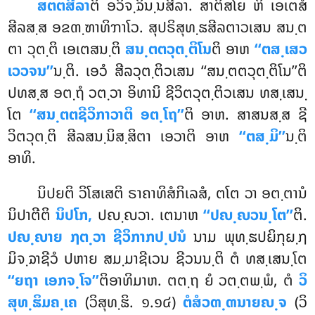
ສຕຕສີລາ
ຕິ ອວິຈ຺ຉິນ຺ນສີລາ. ສາຕິສໂຍ ຫິ ເອເຕສໍ
ສີລສ຺ສ ອຂຓ຺ຑາທິຠາໂວ. ສຸປຣິສຸທ຺ຘສີລຕາວເສນ ສນ຺ຕ
ຕາ ວຸຕ຺ຕິ ເອເຕສນ຺ຕິ
ສນ຺ຕຕວຸຕ຺ຕິໂນ
ຕິ ອາຫ
‘‘ຕສ຺ເສວ
ເວວຈນ’’
ນ຺ຕິ. ເອວໍ ສີລວຸຕ຺ຕິວເສນ ‘‘ສນ຺ຕຕວຸຕ຺ຕິໂນ’’ຕິ
ປທສ຺ສ ອຕ຺ຖໍ ວຕ຺ວາ ອິທານິ ຊີວິຕວຸຕ຺ຕິວເສນ ທສ຺ເສນ຺
ໂຕ
‘‘ສນ຺ຕຕຊີວິກາວາຕິ ອຕ຺ໂຖ’’
ຕິ ອາຫ. ສາສນສ຺ສ ຊີ
ວິຕວຸຕ຺ຕິ ສີລສນ຺ນິສ຺ສິຕາ ເອວາຕິ ອາຫ
‘‘ຕສ຺ມິ’’
ນ຺ຕິ
ອາທິ.
ນິປຍຕິ ວິໂສເສຕິ ຣາຄາທິສໍກິເລສໍ, ຕໂຕ ວາ ອຕ຺ຕານໍ
ນິປາຕີຕິ
ນິປໂກ,
ປຎ຺ຎວາ. ເຕນາຫ
‘‘ປຎ຺ຎວນ຺ໂຕ’’
ຕິ.
ປຎ຺ຎາຍ ຐຕ຺ວາ ຊີວິກາກປ຺ປນໍ
ນາມ ພຸທ຺ຘປຏິກຸຏ຺ຐ
ມິຈ຺ຉາຊີວໍ ປຫາຍ ສມ຺ມາຊີເວນ ຊີວນນ຺ຕິ ຕໍ ທສ຺ເສນ຺ໂຕ
‘‘ຍຖາ ເອກຈ຺ໂຈ’’
ຕິອາທິມາຫ. ຕຕ຺ຖ ຍໍ ວຕ຺ຕພ຺ພໍ, ຕໍ
ວິ
ສຸທ຺ຘິມຄ຺ເຄ
(ວິສຸທ຺ຘິ. ໑.໑໔)
ຕໍສໍວຓ຺ຓນາຍຎ຺ຈ
(ວິ