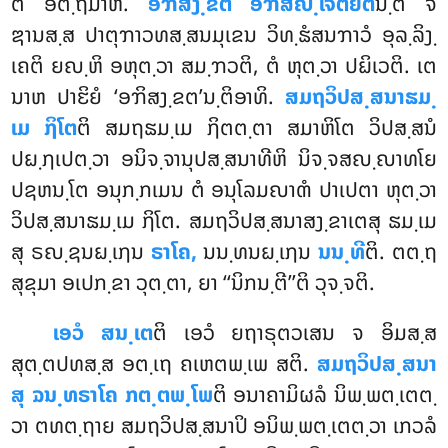
ຕິ ອຕ຺ຖມາຫ.
ອຠິສງ຺ຂຕໍ ອຠິສຎ຺ເຈຕຍິຕ
ນ຺ຕິ ຈ
ຌານສ຺ສ ປາຕຸຠາວທສ຺ສນມຸເຂນ ວິທ຺ຘໍສນຠາວໍ ອຸລ຺ລິງ຺
ເຄຕິ ຍຎ຺ຫິ ອຫຸຕ຺ວາ ສມ຺ຠວຕິ, ຕໍ ຫຸຕ຺ວາ ປຏິເວຕິ. ເຕ
ນາຫ ປາຬິຍໍ ‘ອຠິສງ຺ຂຕ’ນ຺ຕິອາທິ.
ສມຖວິປສ຺ສນາຘມ຺
ເມ ຐິໂຕ
ຕິ ສມຖຘມ຺ເມ ຐິຕຕ຺ຕາ ສມາຫິໂຕ ວິປສ຺ສນໍ
ປຏ຺ຐເປຕ຺ວາ ອນິຈ຺ຈານຸປສ຺ສນາທີຫິ ນິຈ຺ຈສຎ຺ຎາທໂຍ
ປຊຫນ຺ໂຕ ອນຸກ຺ກເມນ ຕໍ ອນຸໂລມຎາຓໍ ປາເປຕາ ຫຸຕ຺ວາ
ວິປສ຺ສນາຘມ຺ເມ ຐິໂຕ. ສມຖວິປສ຺ສນາສງ຺ຂາເຕສຸ ຘມ຺ເມ
ສຸ ຣຎ຺ຊນຏ຺ເຐນ
ຣາໂຄ,
ນນ຺ທນຏ຺ເຐນ
ນນ຺ທີ
ຕິ. ຕຕ຺ຖ
ສຸຂຸມາ ອເປກ຺ຂາ ວຸຕ຺ຕາ, ຍາ ‘‘ນິກນ຺ຕີ’’ຕິ ວຸຈ຺ຈຕິ.
ເອວໍ ສນ຺ເຕ
ຕິ ເອວໍ ຍຖາຣຸຕວເສນ ຈ ອິມສ຺ສ
ສຸຕ຺ຕປທສ຺ສ ອຕ຺ເຖ ຄເຫຕພ຺ເພ ສຕິ.
ສມຖວິປສ຺ສນາ
ສຸ ຉນ຺ທຣາໂຄ ກຕ຺ຕພ຺ໂພ
ຕິ ອນາຄາມິຜລໍ ນິພ຺ພຕ຺ເຕຕ຺
ວາ ຕທຕ຺ຖາຍ ສມຖວິປສ຺ສນາປິ ອນິພ຺ພຕ຺ເຕຕ຺ວາ ເກວລໍ