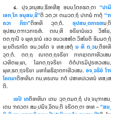
. ປຸຈ຺ຉານຸສນ຺ຘິອາທີສຸ ອນນ຺ໂຕຄຘຕ຺ຕາ
‘‘ປາຏິ
໒
ເອກ຺ໂກ ອນຸສນ຺ຘີ’’
ຕິ ວຕ຺ວາ ຕເມວຕ຺ຖໍ ປາກຏໍ ກາຕຸໍ
‘‘ຠ
ຄວາ ກິຣາ’’
ຕິອາທິ ວຸຕ຺ຕໍ.
ອຸປສນ຺ຕກາຣຓ
ນ຺ຕິ
ອຸປສນ຺ຕຠາວກາຣຓໍ. ຕຎ຺ຫິ ອຣິຍານໍເຍວ ວິສໂຍ,
ຕຕ຺ຖາປິ ຈ ພຸທ຺ຘານໍ ເອວ ອນວເສສໂຕ ວິສໂຍຕິ ອິມມຕ຺ຖໍ
ພ຺ຍຕິເຣກໂຕ ອນ຺ວຍໂຕ ຈ ທສ຺ເສຕຸໍ
ນ ຫິ ຕ຺ວ
ນ຺ຕິອາທິ
ວຸຕ຺ຕໍ. ຕຕ຺ຖ ຎາຕຕ຺ຖຈຣິຍາ ກາກຊາຕກາທິວເສນ
ເວທິຕພ຺ພາ, ໂລກຕ຺ຖຈຣິຍາ ຕໍຕໍປາຣມິປູຣຓວເສນ,
ພຸທ຺ຘຕ຺ຖຈຣິຍາ ມຫາໂພຘິຊາຕກາທິວເສນ.
ອຈ຺ຉຣິຍໍ ໂຠ
ໂຄຕມາ
ຕິອາທິນາ ກນ຺ທຣເກນ ກຕໍ ປສາທປເວທນໍ ທສ຺ເສ
ຕິ.
ເຍປິ ເຕ
ຕິອາທິນາ ເຕນ ວຸຕ຺ຕມຕ຺ຖໍ ປຈ຺ຈນຸຠາສນ຺
ເຕນ ຠຄວຕາ ສມ຺ປຏິຈ຺ຉິຕນ຺ຕິ ຈຣິຕຕ຺ຕາ ອາຫ –
‘‘ສນ຺