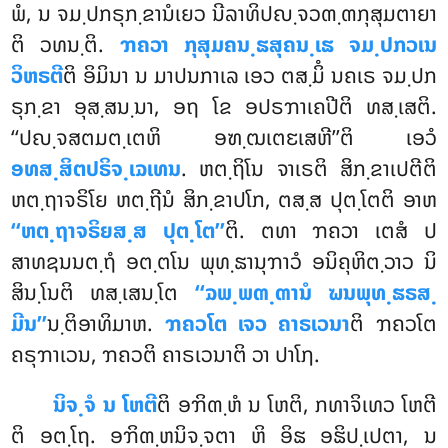
ພໍ, ນ ຈມ຺ປກຣຸກ຺ຂານໍເຍວ ນີລາທິປຎ຺ຈວຓ຺ຓກຸສຸມຕາຍາ
ຕິ ວທນ຺ຕິ.
ຠຄວາ ກຸສຸມຄນ຺ຘສຸຄນ຺ເຘ ຈມ຺ປກວເນ
ວິຫຣຕີ
ຕິ ອິມິນາ ນ ມາປນກາເລ ເອວ ຕສ຺ມິໍ ນຄເຣ ຈມ຺ປກ
ຣຸກ຺ຂາ ອຸສ຺ສນ຺ນາ, ອຖ ໂຂ ອປຣຠາເຄປີຕິ ທສ຺ເສຕິ.
‘‘ປຎ຺ຈສຕມຕ຺ເຕຫິ ອຑ຺ຒເຕຬເສຫີ’’ຕິ ເອວໍ
ອທສ຺ສິຕປຣິຈ຺ເຉເທນ
. ຫຕ຺ຖິໂນ ຈາເຣຕິ ສິກ຺ຂາເປຕີຕິ
ຫຕ຺ຖາຈຣິໂຍ ຫຕ຺ຖີນໍ ສິກ຺ຂາປໂກ, ຕສ຺ສ ປຸຕ຺ໂຕຕິ ອາຫ
‘‘ຫຕ຺ຖາຈຣິຍສ຺ສ ປຸຕ຺ໂຕ’’
ຕິ. ຕທາ ຠຄວາ ເຕສໍ ປ
ສາທຊນນຕ຺ຖໍ ອຕ຺ຕໂນ ພຸທ຺ຘານຸຠາວໍ ອນິຄຸຫິຕ຺ວາວ ນິ
ສິນ຺ໂນຕິ ທສ຺ເສນ຺ໂຕ
‘‘ຉພ຺ພຓ຺ຓານໍ ຆນພຸທ຺ຘຣສ຺
ມີນ’’
ນ຺ຕິອາທິມາຫ.
ຠຄວໂຕ ເຈວ ຄາຣເວນາ
ຕິ ຠຄວໂຕ
ຄຣຸຠາເວນ, ຠຄວຕິ ຄາຣເວນາຕິ ວາ ປາໂຐ.
ນິຈ຺ຈໍ
ນ ໂຫຕີ
ຕິ ອຠິຓ຺ຫໍ ນ ໂຫຕິ, ກທາຈິເທວ ໂຫຕີ
ຕິ ອຕ຺ໂຖ. ອຠິຓ຺ຫນິຈ຺ຈຕາ ຫິ ອິຘ ອຘິປ຺ເປຕາ, ນ