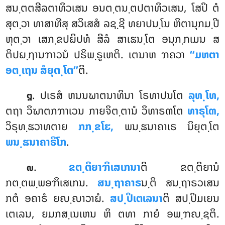
ສນ຺ຕຕສີລຕາທິວເສນ ອນຕ຺ຕນ຺ຕປຕາທິວເສນ, ໂສປິ ຕໍ
ສຸຕ຺ວາ ທາສາທີສຸ ສວິເສສໍ ລຊ຺ຊີ ທຍາປນ຺ໂນ ຫິຕານຸກມ຺ປີ
ຫຸຕ຺ວາ ເສກ຺ຂປຏິປທໍ ສີລໍ ສາເຘນ຺ໂຕ ອນຸກ຺ກເມນ ສ
ຕິປຏ຺ຐານຠາວນໍ ປຣິພ຺ຣູເຫຕິ. ເຕນາຫ ຠຄວາ
‘‘ມຫຕາ
ອຕ຺ເຖນ ສໍຍຸຕ຺ໂຕ’’
ຕິ.
. ປເຣສໍ ຫນນຆາຕນາທິນາ ໂຣທາປນໂຕ
ລຸທ຺ໂທ,
໘
ຕຖາ ວິຆາຕກຠາເວນ ກາຍຈິຕ຺ຕານໍ ວິທາຣຓໂຕ
ທາຣຸໂຓ,
ວິຣຸທ຺ຘວາທຕາຍ
ກກ຺ຂໂຬ,
ພນ຺ຘນາຄາເຣ ນິຍຸຕ຺ໂຕ
ພນ຺ຘນາຄາຣິໂກ
.
.
ຂຕ຺ຕິຍາຠິເສເກນາ
ຕິ
ຂຕ຺ຕິຍານໍ
໙
ກຕ຺ຕພ຺ພອຠິເສເກນ.
ສນ຺ຖາຄາຣ
ນ຺ຕິ ສນ຺ຖາຣວເສນ
ກຕໍ ອຄາຣໍ ຍຎ຺ຎາວາຏໍ.
ສປ຺ປິເຕເລນາ
ຕິ ສປ຺ປິມເຍນ
ເຕເລນ, ຍມກສ຺ເນເຫນ ຫິ ຕທາ ກາຍໍ ອພ຺ຠຎ຺ຊຕິ.