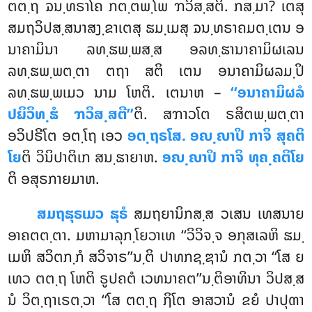
ຕຕ຺ຖ ຉນ຺ທຣາໂຄ ກຕ຺ຕພ຺ໂພ ຠວິສ຺ສຕິ. ກສ຺ມາ? ເຕສຸ
ສມຖວິປສ຺ສນາສງ຺ຂາເຕສຸ ຘມ຺ເມສຸ ຉນ຺ທຣາຄມຕ຺ເຕນ ອ
ນາຄາມິນາ ລທ຺ຘພ຺ພສ຺ສ ອລທ຺ຘານາຄາມິຜເລນ
ລທ຺ຘພ຺ພຕ຺ຕາ ຕຖາ ສຕິ ເຕນ ອນາຄາມິຜລມ຺ປິ
ລທ຺ຘພ຺ພເມວ ນາມ ໂຫຕິ. ເຕນາຫ –
‘‘ອນາຄາມິຜລໍ
ປຏິວິທ຺ຘໍ ຠວິສ຺ສຕີ’’
ຕິ. ສຠາວໂຕ ຣສິຕພ຺ພຕ຺ຕາ
ອວິປຣີໂຕ ອຕ຺ໂຖ ເອວ
ອຕ຺ຖຣໂສ. ອຎ຺ຎາປິ ກາຈິ ສຸຄຕິ
ໂຍ
ຕິ ວິນິປາຕິເກ ສນ຺ຘາຍາຫ.
ອຎ຺ຎາປິ ກາຈິ ທຸຄ຺ຄຕິໂຍ
ຕິ ອສຸຣກາຍມາຫ.
ສມຖຘຸຣເມວ ຘຸຣໍ
ສມຖຍານິກສ຺ສ ວເສນ ເທສນາຍ
ອາຄຕຕ຺ຕາ. ມຫາມາລຸກ຺ໂຍວາເທ ‘‘ວິວິຈ຺ຈ ອກຸສເລຫິ ຘມ຺
ເມຫິ ສວິຕກ຺ກໍ ສວິຈາຣ’’ນ຺ຕິ ປາທກຊ຺ຌານໍ ກຕ຺ວາ ‘‘ໂສ ຍ
ເທວ ຕຕ຺ຖ ໂຫຕິ ຣູປຄຕໍ ເວທນາຄຕ’’ນ຺ຕິອາທິນາ ວິປສ຺ສ
ນໍ ວິຕ຺ຖາເຣຕ຺ວາ ‘‘ໂສ ຕຕ຺ຖ ຐິໂຕ ອາສວານໍ ຂຍໍ
ປາປຸຓາ