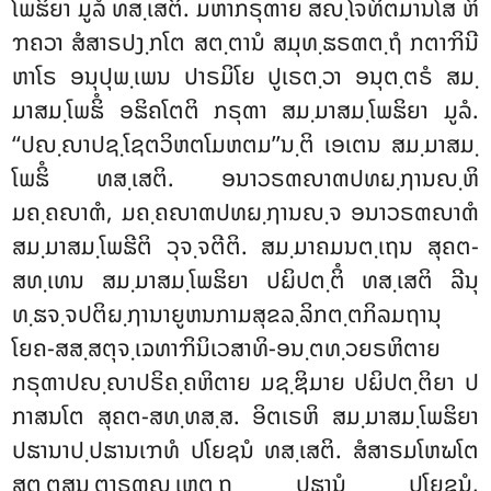
ໂພຘິຍາ ມູລໍ ທສ຺ເສຕິ. ມຫາກຣຸຓາຍ ສຎ຺ໂຈທິຕມານໂສ ຫິ
ຠຄວາ ສໍສາຣປງ຺ກໂຕ ສຕ຺ຕານໍ ສມຸທ຺ຘຣຓຕ຺ຖໍ ກຕາຠິນີ
ຫາໂຣ ອນຸປຸພ຺ເພນ ປາຣມິໂຍ ປູເຣຕ຺ວາ ອນຸຕ຺ຕຣໍ ສມ຺
ມາສມ຺ໂພຘິໍ ອຘິຄໂຕຕິ ກຣຸຓາ ສມ຺ມາສມ຺ໂພຘິຍາ ມູລໍ.
‘‘ປຎ຺ຎາປຊ຺ໂຊຕວິຫຕໂມຫຕມ’’ນ຺ຕິ ເອເຕນ ສມ຺ມາສມ຺
ໂພຘິໍ ທສ຺ເສຕິ. ອນາວຣຓຎາຓປທຏ຺ຐານຎ຺ຫິ
ມຄ຺ຄຎາຓໍ, ມຄ຺ຄຎາຓປທຏ຺ຐານຎ຺ຈ ອນາວຣຓຎາຓໍ
ສມ຺ມາສມ຺ໂພຘີຕິ ວຸຈ຺ຈຕີຕິ. ສມ຺ມາຄມນຕ຺ເຖນ ສຸຄຕ-
ສທ຺ເທນ ສມ຺ມາສມ຺ໂພຘິຍາ ປຏິປຕ຺ຕິໍ ທສ຺ເສຕິ ລີນຸ
ທ຺ຘຈ຺ຈປຕິຏ຺ຐານາຍູຫນກາມສຸຂລ຺ລິກຕ຺ຕກິລມຖານຸ
ໂຍຄ-ສສ຺ສຕຸຈ຺ເຉທາຠິນິເວສາທິ-ອນ຺ຕທ຺ວຍຣຫິຕາຍ
ກຣຸຓາປຎ຺ຎາປຣິຄ຺ຄຫິຕາຍ ມຊ຺ຌິມາຍ ປຏິປຕ຺ຕິຍາ ປ
ກາສນໂຕ ສຸຄຕ-ສທ຺ທສ຺ສ. ອິຕເຣຫິ ສມ຺ມາສມ຺ໂພຘິຍາ
ປຘານາປ຺ປຘານເຠທໍ ປໂຍຊນໍ ທສ຺ເສຕິ. ສໍສາຣມໂຫຆໂຕ
ສຕ຺ຕສນ຺ຕາຣຓຎ຺ເຫຕ຺ຖ ປຘານໍ ປໂຍຊນໍ,