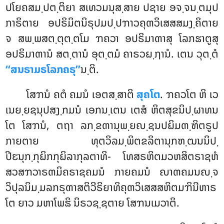
ປໂຍຄສມ຺ປຕ຺ຕິຍາ ສເທວມນຸສ຺ສາຍ ປຊາຍ ອຈ຺ຈນ຺ຕມຸປ
ກາຣິຕາຍ ອປຣິມິຕນິຣຸປມປ຺ປຠາວຄຸຓວິເສສສມງ຺ຄິຕາຍ
ຈ ສພ຺ພສຕ຺ຕຸຕ຺ຕໂມ ຠຄວາ ອປຣິມາຓາສຸ ໂລກຘາຕູສຸ
ອປຣິມາຓານໍ ສຕ຺ຕານໍ ອຸຕ຺ຕມໍ ຄາຣວຏ຺ຐານໍ. ເຕນ ວຸຕ຺ຕໍ
‘‘ສນຣາມຣໂລກຄຣຸ’’
ນ຺ຕິ.
ໂສຠນໍ ຄຕໍ ຄມນໍ ເອຕສ຺ສາຕິ
ສຸຄໂຕ
. ຠຄວໂຕ ຫິ ເວ
ເນຍ຺ຍຊນຸປສງ຺ກມນໍ ເອກນ຺ເຕນ ເຕສໍ ຫິຕສຸຂນິປ຺ຜາທນ
ໂຕ ໂສຠນໍ, ຕຖາ ລກ຺ຂຓານຸພ຺ຍຎ຺ຊນປຏິມຓ຺ຑິຕຣູປ
ກາຍຕາຍ ທຸຕວິລມ຺ພິຕຂລິຕານຸກຑ຺ຒນນິປ຺
ປີຬນຸກ຺ກຸຏິກກຸຏິລາກຸລຕາທິ- ໂທສຣຫິຕມວຫສິຕຣາຊຫໍ
ສວສຠວາຣຓມິຄຣາຊຄມນໍ ກາຍຄມນໍ ຎາຓຄມນຎ຺ຈ
ວິປຸລນິມ຺ມລກຣຸຓາສຕິວີຣິຍາທິຄຸຓວິເສສສຫິຕມຠິນີຫາຣ
ໂຕ ຍາວ ມຫາໂພຘິ ນິຣວຊ຺ຊຕາຍ ໂສຠນເມວາຕິ.