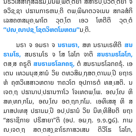
ນິຣວເສສາກຸສລຘມ຺ມນິພ຺ພຕ຺ຕິຍາ ສໍສາຣປ຺ປວຕ຺ຕິຍາ ຈ
ອວິຊ຺ຊາ ປຘານກາຣຓນ຺ຕິ ຕພ຺ພິຆາຕວຈເນນ ສກລສໍກິ
ເລສຄຓສມຸຄ຺ຆາໂຕ ວຸຕ຺ໂຕ ເອວ ໂຫຕີຕິ ວຸຕ຺ຕໍ
‘‘ປຎ຺ຎາປຊ຺ໂຊຕວິຫຕໂມຫຕມ’’
ນ຺ຕິ.
ນຣາ ຈ ອມຣາ ຈ
ນຣາມຣາ,
ສຫ ນຣາມເຣຫີຕິ
ສນ
ຣາມໂຣ,
ສນຣາມໂຣ ຈ ໂສ ໂລໂກ ຈາຕິ
ສນຣາມຣໂລໂກ,
ຕສ຺ສ ຄຣູຕິ
ສນຣາມຣໂລກຄຣຸ,
ຕໍ ສນຣາມຣໂລກຄຣຸໍ. ເອ
ເຕນ ເທວມນຸສ຺ສານໍ ວິຍ ຕທວສິຏ຺ຐສຕ຺ຕານມ຺ປິ ຍຖາຣ
ຫໍ ຄຸຓວິເສສາວຫຕາຍ ຠຄວໂຕ ອຸປກາຣຕໍ ທສ຺ເສຕິ. ນ
ເຈຕ຺ຖ ປຘານາປ຺ປຘານຠາໂວ ໂຈເທຕພ຺ໂພ. ອຎ຺ໂຎ ຫິ
ສທ຺ທກ຺ກໂມ, ອຎ຺ໂຎ ອຕ຺ຖກ຺ກໂມ. ເອທິເສສຸ ຫິ ສ
ມາສປເທສຸ ປຘານມ຺ປິ ອປ຺ປຘານໍ ວິຍ ນິທ຺ທິສີຍຕິ ຍຖາ
‘‘ສຣາຊິກາຍ ປຣິສາຍາ’’ຕິ
(ອປ. ອຏ຺ຐ. ໑.໑.໘໒). ກາມ
ຎ຺ເຈຕ຺ຖ ສຕ຺ຕສງ຺ຂາໂຣກາສວເສນ ຕິວິໂຘ ໂລໂກ,