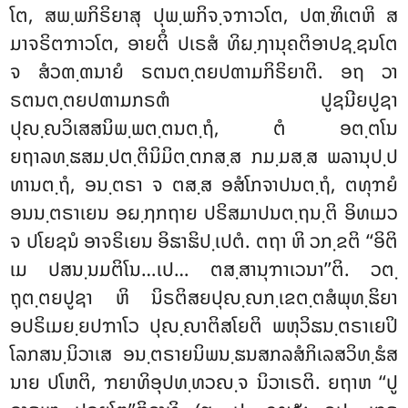
ໂຕ, ສພ຺ພກິຣິຍາສຸ ປຸພ຺ພກິຈ຺ຈຠາວໂຕ, ປຓ຺ຑິເຕຫິ ສ
ມາຈຣິຕຠາວໂຕ, ອາຍຕິໍ ປເຣສໍ ທິຏ຺ຐານຸຄຕິອາປຊ຺ຊນໂຕ
ຈ ສໍວຓ຺ຓນາຍໍ ຣຕນຕ຺ຕຍປຓາມກິຣິຍາຕິ. ອຖ ວາ
ຣຕນຕ຺ຕຍປຓາມກຣຓໍ ປູຊນີຍປູຊາ
ປຸຎ຺ຎວິເສສນິພ຺ພຕ຺ຕນຕ຺ຖໍ, ຕໍ ອຕ຺ຕໂນ
ຍຖາລທ຺ຘສມ຺ປຕ຺ຕິນິມິຕ຺ຕກສ຺ສ ກມ຺ມສ຺ສ ພລານຸປ຺ປ
ທານຕ຺ຖໍ, ອນ຺ຕຣາ ຈ ຕສ຺ສ ອສໍໂກຈາປນຕ຺ຖໍ, ຕທຸຠຍໍ
ອນນ຺ຕຣາເຍນ ອຏ຺ຐກຖາຍ ປຣິສມາປນຕ຺ຖນ຺ຕິ ອິທເມວ
ຈ ປໂຍຊນໍ ອາຈຣິເຍນ ອິຘາຘິປ຺ເປຕໍ. ຕຖາ ຫິ ວກ຺ຂຕິ ‘‘ອິຕິ
ເມ ປສນ຺ນມຕິໂນ…ເປ… ຕສ຺ສານຸຠາເວນາ’’ຕິ. ວຕ຺
ຖຸຕ຺ຕຍປູຊາ ຫິ ນິຣຕິສຍປຸຎ຺ຎກ຺ເຂຕ຺ຕສໍພຸທ຺ຘິຍາ
ອປຣິເມຍ຺ຍປຠາໂວ ປຸຎ຺ຎາຕິສໂຍຕິ ພຫຸວິຘນ຺ຕຣາເຍປິ
ໂລກສນ຺ນິວາເສ
ອນ຺ຕຣາຍນິພນ຺ຘນສກລສໍກິເລສວິທ຺ຘໍສ
ນາຍ ປໂຫຕິ, ຠຍາທິອຸປທ຺ທວຎ຺ຈ ນິວາເຣຕິ. ຍຖາຫ ‘‘ປູ