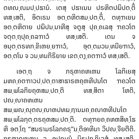
ຕທຎ຺ຎມປ຺ປຘານໍ. ເຕສຸ ປຘາເນນ ປຣຫິຕປຏິປຕ຺ຕິໍ
ທສ຺ເສຕິ, ອິຕເຣນ ອຕ຺ຕຫິຕສມ຺ປຕ຺ຕິໍ, ຕທຸຠເຍນ
ອຕ຺ຕຫິຕາຍ ປຏິປນ຺ນາທີສຸ ຈຕູສຸ ປຸຄ຺ຄເລສຸ ຠຄວໂຕ
ຈຕຸຕ຺ຖປຸຄ຺ຄລຠາວໍ ທສ຺ເສຕິ. ເຕນ ຈ
ອນຸຕ຺ຕຣທກ຺ຂິເຓຍ຺ຍຠາວໍ, ອຸຕ຺ຕມວນ຺ທນີຍຠາວໍ,
ອຕ຺ຕໂນ ຈ ວນ຺ທນກິຣິຍາຍ ເຂຕ຺ຕງ຺ຄຕຠາວໍ ທສ຺ເສຕິ.
ເອຕ຺ຖ ຈ ກຣຸຓາຄຫເຓນ ໂລກິເຍສຸ
ມຫຄ຺ຄຕຠາວປ຺ປຕ຺ຕາສາຘາຣຓຄຸຓທີປນໂຕ ຠຄວໂຕ
ສພ຺ພໂລກິຍຄຸຓສມ຺ປຕ຺ຕິ ທສ຺ສິຕາ ໂຫຕິ,
ປຎ຺ຎາຄຫເຓນ
ສພ຺ພຎ຺ຎຸຕຎ຺ຎາຓປທຏ຺ຐານມຄ຺ຄຎາຓທີປນໂຕ
ສພ຺ພໂລກຸຕ຺ຕຣຄຸຓສມ຺ປຕ຺ຕິ. ຕທຸຠຍຄ຺ຄຫຓສິທ຺ໂຘ
ຫິ ອຕ຺ໂຖ ‘‘ສນຣາມຣໂລກຄຣຸ’’ນ຺ຕິອາທິນາ ວິປຎ຺ຈີຍຕີຕິ.
ກຣຸຓາຄຫເຓນ ຈ ອຸປຄມນໍ ນິຣຸປກ຺ກິເລສໍ ທສ຺ເສຕິ,