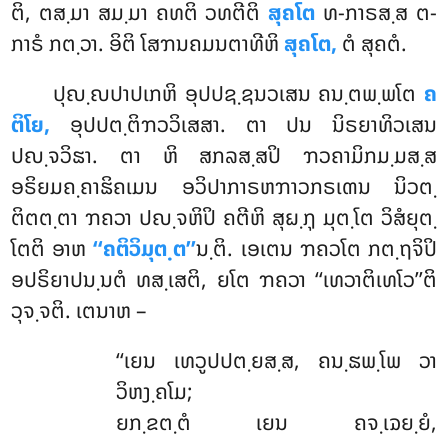
ຕິ, ຕສ຺ມາ ສມ຺ມາ ຄທຕິ ວທຕີຕິ
ສຸຄໂຕ
ທ-ກາຣສ຺ສ ຕ-
ກາຣໍ ກຕ຺ວາ. ອິຕິ ໂສຠນຄມນຕາທີຫິ
ສຸຄໂຕ,
ຕໍ ສຸຄຕໍ.
ປຸຎ຺ຎປາປເກຫິ ອຸປປຊ຺ຊນວເສນ ຄນ຺ຕພ຺ພໂຕ
ຄ
ຕິໂຍ,
ອຸປປຕ຺ຕິຠວວິເສສາ. ຕາ ປນ ນິຣຍາທິວເສນ
ປຎ຺ຈວິຘາ. ຕາ ຫິ ສກລສ຺ສປິ ຠວຄາມິກມ຺ມສ຺ສ
ອຣິຍມຄ຺ຄາຘິຄເມນ ອວິປາກາຣຫຠາວກຣເຓນ
ນິວຕ຺
ຕິຕຕ຺ຕາ ຠຄວາ ປຎ຺ຈຫິປິ ຄຕີຫິ ສຸຏ຺ຐຸ ມຸຕ຺ໂຕ ວິສໍຍຸຕ຺
ໂຕຕິ ອາຫ
‘‘ຄຕິວິມຸຕ຺ຕ’’
ນ຺ຕິ. ເອເຕນ ຠຄວໂຕ ກຕ຺ຖຈິປິ
ອປຣິຍາປນ຺ນຕໍ ທສ຺ເສຕິ, ຍໂຕ ຠຄວາ ‘‘ເທວາຕິເທໂວ’’ຕິ
ວຸຈ຺ຈຕິ. ເຕນາຫ –
‘‘ເຍນ ເທວູປປຕ຺ຍສ຺ສ, ຄນ຺ຘພ຺ໂພ ວາ
ວິຫງ຺ຄໂມ;
ຍກ຺ຂຕ຺ຕໍ ເຍນ ຄຈ຺ເຉຍ຺ຍໍ,