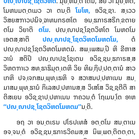
ປຎ຺ຎາປຊ຺ໂຊຕວິຫຕໍ
. ມຸຍ຺ຫນ຺ຕິ ເຕນ, ສຍໍ ວາ ມຸຍ຺ຫຕິ,
ໂມຫນມຕ຺ຕເມວ ວາ ຕນ຺ຕິ
ໂມໂຫ,
ອວິຊ຺ຊາ. ສ຺ເວວ
ວິສຍສຠາວປຏິຈ຺ຉາທນກຣຓໂຕ ອນ຺ຘກາຣສຣິກ຺ຂຕາຍ
ຕໂມ ວິຍາຕິ
ຕໂມ
. ປຎ຺ຎາປຊ຺ໂຊຕວິຫໂຕ ໂມຫຕໂມ
ເອຕສ຺ສາຕິ
ປຎ຺ຎາປຊ຺ໂຊຕວິຫຕໂມຫຕໂມ,
ຕໍ
ປຎ຺ຎາປຊ຺ໂຊຕວິຫຕໂມຫຕມໍ. ສພ຺ເພສມ຺ປິ ຫິ ຂີຓາສ
ວານໍ ສຕິປິ ປຎ຺ຎາປຊ຺ໂຊເຕນ ອວິຊ຺ຊນ຺ຘກາຣສ຺ສ
ວິຫຕຠາເວ ສທ຺ຘາຘິມຸຕ຺ເຕຫິ ວິຍ ທິຏ຺ຐິປ຺ປຕ຺ຕານໍ ສາວ
ເກຫິ ປຈ຺ເຈກສມ຺ພຸທ຺ເຘຫິ ຈ ສວາສນປ຺ປຫາເນນ ສມ຺
ມາສມ຺ພຸທ຺ຘານໍ ກິເລສປ຺ປຫານສ຺ສ ວິເສໂສ ວິຊ຺ຊຕີຕິ ສາ
ຕິສເຍນ ອວິຊ຺ຊາປ຺ປຫາເນນ ຠຄວນ຺ຕໍ ໂຖເມນ຺ໂຕ ອາຫ
‘‘ປຎ຺ຎາປຊ຺ໂຊຕວິຫຕໂມຫຕມ’’
ນ຺ຕິ.
ອຖ ວາ ອນ຺ຕເຣນ ປໂຣປເທສໍ ອຕ຺ຕໂນ ສນ຺ຕາເນ
ອຈ຺ຈນ຺ຕໍ ອວິຊ຺ຊນ຺ຘກາຣວິຄມສ຺ສ ນິພ຺ພຕ຺ຕິຕຕ຺ຕາ,