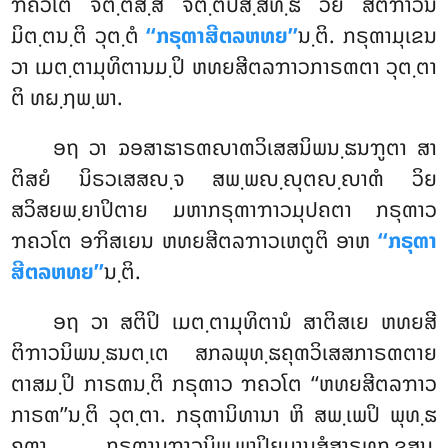
ຠຄວໂຕ ຈິຕ຺ຕສ຺ສ ຈິຕ຺ຕປສ຺ສທ຺ຘິ ວິຍ ສີຕິຠາວນິ
ມິຕ຺ຕນ຺ຕິ ວຸຕ຺ຕໍ
‘‘ກຣຸຓາສີຕລຫທຍ’’
ນ຺ຕິ. ກຣຸຓາມຸເຂນ
ວາ ເມຕ຺ຕາມຸທິຕານມ຺ປິ ຫທຍສີຕລຠາວກາຣຓຕາ ວຸຕ຺ຕາ
ຕິ ທຏ຺ຐພ຺ພາ
.
ອຖ ວາ ຉອສາຘາຣຓຎາຓວິເສສນິພນ຺ຘນຠູຕາ ສາ
ຕິສຍໍ ນິຣວເສສຎ຺ຈ ສພ຺ພຎ຺ຎຸຕຎ຺ຎາຓໍ ວິຍ
ສວິສຍພ຺ຍາປິຕາຍ ມຫາກຣຸຓາຠາວມຸປຄຕາ ກຣຸຓາວ
ຠຄວໂຕ ອຠິສເຍນ ຫທຍສີຕລຠາວເຫຕູຕິ ອາຫ
‘‘ກຣຸຓາ
ສີຕລຫທຍ’’
ນ຺ຕິ.
ອຖ ວາ ສຕິປິ ເມຕ຺ຕາມຸທິຕານໍ ສາຕິສເຍ ຫທຍສີ
ຕິຠາວນິພນ຺ຘນຕ຺ເຕ ສກລພຸທ຺ຘຄຸຓວິເສສກາຣຓຕາຍ
ຕາສມ຺ປິ ກາຣຓນ຺ຕິ ກຣຸຓາວ ຠຄວໂຕ ‘‘ຫທຍສີຕລຠາວ
ກາຣຓ’’ນ຺ຕິ ວຸຕ຺ຕາ. ກຣຸຓານິທານາ ຫິ ສພ຺ເພປິ ພຸທ຺ຘ
ຄຸຓາ, ກຣຸຓານຸຠາວນິພ຺ພາປິຍມານສໍສາຣທຸກ຺ຂສນ຺