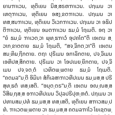
ຍານຠາເວນ, ທຸຕິເຍນ ນິສ຺ສຣຓຠາເວນ. ປຐເມນ ວາ
ເຫຕຸຠາເວນ, ທຸຕິເຍນ ອສງ຺ຂຕຠາເວນ. ປຐເມນ ວາ
ທສ຺ສນຠາເວນ, ທຸຕິເຍນ ວິເວກຠາເວນ. ປຐເມນ ວາ ອຘິປ
ຕິຠາເວນ, ທຸຕິເຍນ ອມຕຠາເວນ ຘມ຺ມໍ ໂຖເມຕິ. ອຖ ວາ
‘‘ຍໍ ຘມ຺ມໍ ຠາເວຕ຺ວາ ພຸທ຺ຘຠາວໍ ອຸປຄໂຕ’’ຕິ ເອເຕນ ສ຺
ວາກ຺ຂາຕຕາຍ ຘມ຺ມໍ ໂຖເມຕິ, ‘‘ສຈ຺ຉິກຕ຺ວາ’’ຕິ ເອເຕນ
ສນ຺ທິຏ຺ຐິກຕາຍ. ຕຖາ ປຸຣິເມນ ອກາລິກຕາຍ, ປຈ຺ຉິເມນ
ເອຫິປສ຺ສິກຕາຍ. ປຸຣິເມນ ວາ ໂອປເນຍ຺ຍິກຕາຍ, ປຈ຺ຉິ
ເມນ ປຈ຺ຈຕ຺ຕໍ ເວທິຕພ຺ພຕາຍ ຘມ຺ມໍ ໂຖເມຕິ.
‘‘ຄຕມລ’’ນ຺ຕິ ອິມິນາ ສໍກິເລສາຠາວທີປເນນ ຘມ຺ມສ຺ສ ປຣິ
ສຸທ຺ຘຕໍ ທສ຺ເສຕິ. ‘‘ອນຸຕ຺ຕຣ’’ນ຺ຕິ ເອເຕນ ອຎ຺ຎສ຺ສ
ວິສິຏ຺ຐສ຺ສ ອຠາວທີປເນນ ວິປຸລປຣິປຸຓ຺ຓຕໍ. ປຐເມນ ວາ
ປຫານສມ຺ປທໍ ຘມ຺ມສ຺ສ ທສ຺ເສຕິ, ທຸຕິເຍນ ສຠາວສມ຺ປ
ທໍ. ຠາເວຕພ຺ພຕາຍ ວາ ຘມ຺ມສ຺ສ ຄຕມລຠາໂວ ໂຍເຊຕພ຺