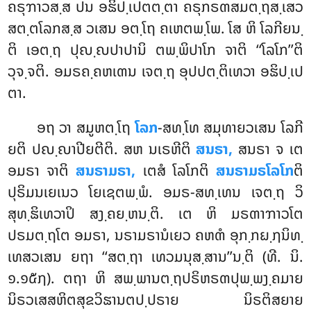
ຄຣຸຠາວສ຺ສ ປນ ອຘິປ຺ເປຕຕ຺ຕາ ຄຣຸກຣຓສມຕ຺ຖສ຺ເສວ
ສຕ຺ຕໂລກສ຺ສ ວເສນ ອຕ຺ໂຖ ຄເຫຕພ຺ໂພ. ໂສ ຫິ ໂລກີຍນ຺
ຕິ ເອຕ຺ຖ ປຸຎ຺ຎປາປານິ ຕພ຺ພິປາໂກ ຈາຕິ ‘‘ໂລໂກ’’ຕິ
ວຸຈ຺ຈຕິ. ອມຣຄ຺ຄຫເຓນ ເຈຕ຺ຖ ອຸປປຕ຺ຕິເທວາ ອຘິປ຺ເປ
ຕາ.
ອຖ
ວາ ສມູຫຕ຺ໂຖ
ໂລກ
-ສທ຺ໂທ ສມຸທາຍວເສນ ໂລກີ
ຍຕິ ປຎ຺ຎາປີຍຕີຕິ. ສຫ ນເຣຫີຕິ
ສນຣາ,
ສນຣາ ຈ ເຕ
ອມຣາ ຈາຕິ
ສນຣາມຣາ,
ເຕສໍ ໂລໂກຕິ
ສນຣາມຣໂລໂກ
ຕິ
ປຸຣິມນເຍເນວ ໂຍເຊຕພ຺ພໍ. ອມຣ-ສທ຺ເທນ ເຈຕ຺ຖ ວິ
ສຸທ຺ຘິເທວາປິ ສງ຺ຄຍ຺ຫນ຺ຕິ. ເຕ ຫິ ມຣຓາຠາວໂຕ
ປຣມຕ຺ຖໂຕ ອມຣາ, ນຣາມຣານໍເຍວ ຄຫຓໍ ອຸກ຺ກຏ຺ຐນິທ຺
ເທສວເສນ ຍຖາ ‘‘ສຕ຺ຖາ ເທວມນຸສ຺ສານ’’ນ຺ຕິ (ທີ. ນິ.
໑.໑໕໗). ຕຖາ ຫິ ສພ຺ພານຕ຺ຖປຣິຫຣຓປຸພ຺ພງ຺ຄມາຍ
ນິຣວເສສຫິຕສຸຂວິຘານຕປ຺ປຣາຍ ນິຣຕິສຍາຍ