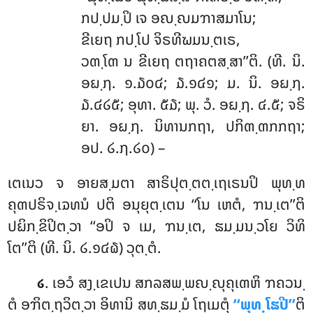
ກປ຺ປມ຺ປິ ເຈ ອຎ຺ຎມຠາສມາໂນ;
ຂີເຍຖ ກປ຺ໂປ ຈິຣທີຆມນ຺ຕເຣ,
ວຓ຺ໂຓ ນ ຂີເຍຖ ຕຖາຄຕສ຺ສາ’’ຕິ. (ທີ. ນິ.
ອຏ຺ຐ. ໑.໓໐໔; ໓.໑໔໑; ມ. ນິ. ອຏ຺ຐ.
໓.໔໒໕; ອຸທາ. ໕໓; ພຸ. ວໍ. ອຏ຺ຐ. ໔.໕; ຈຣິ
ຍາ. ອຏ຺ຐ. ນິທານກຖາ, ປກິຓ຺ຓກກຖາ;
ອປ. ໒.໗.໒໐) –
ເຕເນວ ຈ ອາຍສ຺ມຕາ ສາຣິປຸຕ຺ຕຕ຺ເຖເຣນປິ ພຸທ຺ທ
ຄຸຓປຣິຈ຺ເຉທນໍ ປຕິ ອນຸຍຸຕ຺ເຕນ ‘‘ໂນ ເຫຕໍ, ຠນ຺ເຕ’’ຕິ
ປຏິກ຺ຂິປິຕ຺ວາ ‘‘ອປິ ຈ ເມ, ຠນ຺ເຕ, ຘມ຺ມນ຺ວໂຍ ວິທິ
ໂຕ’’ຕິ (ທີ. ນິ. ໒.໑໔໖) ວຸຕ຺ຕໍ.
. ເອວໍ ສງ຺ເຂເປນ ສກລສພ຺ພຎ຺ຎຸຄຸເຓຫິ ຠຄວນ຺
໒
ຕໍ ອຠິຕ຺ຖວິຕ຺ວາ ອິທານິ ສທ຺ຘມ຺ມໍ ໂຖເມຕຸໍ
‘‘ພຸທ຺ໂຘປີ’’
ຕິ