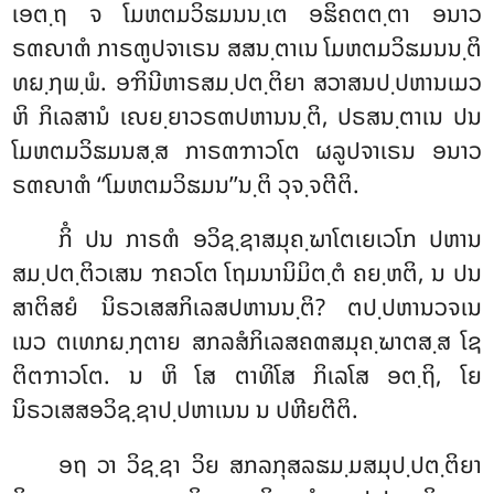
ເອຕ຺ຖ ຈ ໂມຫຕມວິຘມນນ຺ເຕ ອຘິຄຕຕ຺ຕາ ອນາວ
ຣຓຎາຓໍ ກາຣຓູປຈາເຣນ ສສນ຺ຕາເນ ໂມຫຕມວິຘມນນ຺ຕິ
ທຏ຺ຐພ຺ພໍ. ອຠິນີຫາຣສມ຺ປຕ຺ຕິຍາ ສວາສນປ຺ປຫານເມວ
ຫິ ກິເລສານໍ ເຎຍ຺ຍາວຣຓປຫານນ຺ຕິ, ປຣສນ຺ຕາເນ ປນ
ໂມຫຕມວິຘມນສ຺ສ ກາຣຓຠາວໂຕ ຜລູປຈາເຣນ ອນາວ
ຣຓຎາຓໍ ‘‘ໂມຫຕມວິຘມນ’’ນ຺ຕິ ວຸຈ຺ຈຕີຕິ.
ກິໍ ປນ ກາຣຓໍ ອວິຊ຺ຊາສມຸຄ຺ຆາໂຕເຍເວໂກ ປຫານ
ສມ຺ປຕ຺ຕິວເສນ ຠຄວໂຕ ໂຖມນານິມິຕ຺ຕໍ ຄຍ຺ຫຕິ, ນ ປນ
ສາຕິສຍໍ ນິຣວເສສກິເລສປຫານນ຺ຕິ? ຕປ຺ປຫານວຈເນ
ເນວ ຕເທກຏ຺ຐຕາຍ ສກລສໍກິເລສຄຓສມຸຄ຺ຆາຕສ຺ສ ໂຊ
ຕິຕຠາວໂຕ. ນ ຫິ ໂສ ຕາທິໂສ ກິເລໂສ ອຕ຺ຖິ, ໂຍ
ນິຣວເສສອວິຊ຺ຊາປ຺ປຫາເນນ ນ ປຫີຍຕີຕິ.
ອຖ ວາ ວິຊ຺ຊາ ວິຍ ສກລກຸສລຘມ຺ມສມຸປ຺ປຕ຺ຕິຍາ