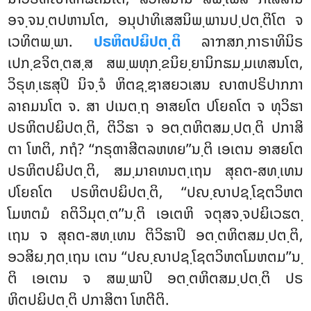
ອຈ຺ຈນ຺ຕປຫານໂຕ, ອນຸປາທິເສສນິພ຺ພານປ຺ປຕ຺ຕິໂຕ ຈ
ເວທິຕພ຺ພາ.
ປຣຫິຕປຏິປຕ຺ຕິ
ລາຠສກ຺ກາຣາທິນິຣ
ເປກ຺ຂຈິຕ຺ຕສ຺ສ ສພ຺ພທຸກ຺ຂນິຍ຺ຍານິກຘມ຺ມເທສນໂຕ,
ວິຣຸທ຺ເຘສຸປິ ນິຈ຺ຈໍ ຫິຕຊ຺ຌາສຍວເສນ ຎາຓປຣິປາກກາ
ລາຄມນໂຕ ຈ. ສາ ປເນຕ຺ຖ ອາສຍໂຕ ປໂຍຄໂຕ ຈ ທຸວິຘາ
ປຣຫິຕປຏິປຕ຺ຕິ, ຕິວິຘາ
ຈ ອຕ຺ຕຫິຕສມ຺ປຕ຺ຕິ ປກາສິ
ຕາ ໂຫຕິ, ກຖໍ? ‘‘ກຣຸຓາສີຕລຫທຍ’’ນ຺ຕິ ເອເຕນ ອາສຍໂຕ
ປຣຫິຕປຏິປຕ຺ຕິ, ສມ຺ມາຄທນຕ຺ເຖນ ສຸຄຕ-ສທ຺ເທນ
ປໂຍຄໂຕ ປຣຫິຕປຏິປຕ຺ຕິ, ‘‘ປຎ຺ຎາປຊ຺ໂຊຕວິຫຕ
ໂມຫຕມໍ ຄຕິວິມຸຕ຺ຕ’’ນ຺ຕິ ເອເຕຫິ ຈຕຸສຈ຺ຈປຏິເວຘຕ຺
ເຖນ ຈ ສຸຄຕ-ສທ຺ເທນ ຕິວິຘາປິ ອຕ຺ຕຫິຕສມ຺ປຕ຺ຕິ,
ອວສິຏ຺ຐຕ຺ເຖນ ເຕນ ‘‘ປຎ຺ຎາປຊ຺ໂຊຕວິຫຕໂມຫຕມ’’ນ຺
ຕິ ເອເຕນ ຈ ສພ຺ພາປິ ອຕ຺ຕຫິຕສມ຺ປຕ຺ຕິ ປຣ
ຫິຕປຏິປຕ຺ຕິ ປກາສິຕາ ໂຫຕີຕິ.