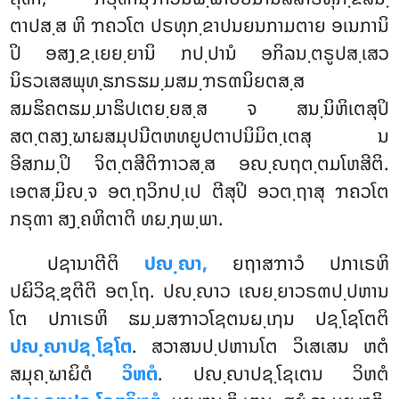
ຕາປສ຺ສ ຫິ ຠຄວໂຕ ປຣທຸກ຺ຂາປນຍນກາມຕາຍ ອເນການິ
ປິ ອສງ຺ຂ຺ເຍຍ຺ຍານິ ກປ຺ປານໍ ອກິລນ຺ຕຣູປສ຺ເສວ
ນິຣວເສສພຸທ຺ຘກຣຘມ຺ມສມ຺ຠຣຓນິຍຕສ຺ສ
ສມຘິຄຕຘມ຺ມາຘິປເຕຍ຺ຍສ຺ສ ຈ ສນ຺ນິຫິເຕສຸປິ
ສຕ຺ຕສງ຺ຆາຏສມຸປນີຕຫທຍູປຕາປນິມິຕ຺ເຕສຸ ນ
ອີສກມ຺ປິ ຈິຕ຺ຕສີຕິຠາວສ຺ສ ອຎ຺ຎຖຕ຺ຕມໂຫສີຕິ.
ເອຕສ຺ມິຎ຺ຈ ອຕ຺ຖວິກປ຺ເປ ຕີສຸປິ ອວຕ຺ຖາສຸ ຠຄວໂຕ
ກຣຸຓາ ສງ຺ຄຫິຕາຕິ ທຏ຺ຐພ຺ພາ.
ປຊານາຕີຕິ
ປຎ຺ຎາ,
ຍຖາສຠາວໍ ປກາເຣຫິ
ປຏິວິຊ຺ຌຕີຕິ ອຕ຺ໂຖ. ປຎ຺ຎາວ ເຎຍ຺ຍາວຣຓປ຺ປຫານ
ໂຕ ປກາເຣຫິ ຘມ຺ມສຠາວໂຊຕນຏ຺ເຐນ ປຊ຺ໂຊໂຕຕິ
ປຎ຺ຎາປຊ຺ໂຊໂຕ
. ສວາສນປ຺ປຫານໂຕ ວິເສເສນ ຫຕໍ
ສມຸຄ຺ຆາຏິຕໍ
ວິຫຕໍ
. ປຎ຺ຎາປຊ຺ໂຊເຕນ ວິຫຕໍ