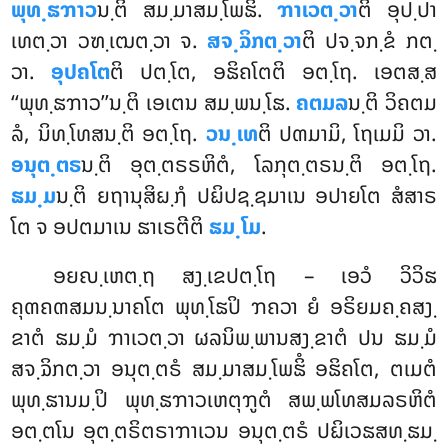
ພຸທ຺ຘຠາວ
ນ຺ຕິ ສມ຺ມາສມ຺ໂພຘິໍ.
ຠາເວຕ຺ວາ
ຕິ ອຸປ຺ປາ
ເທຕ຺ວາ ວຑ຺ເຒຕ຺ວາ ຈ.
ສຈ຺ຉິກຕ຺ວາ
ຕິ ປຈ຺ຈກ຺ຂໍ ກຕ຺
ວາ.
ອຸປຄໂຕ
ຕິ ປຕ຺ໂຕ, ອຘິຄໂຕຕິ ອຕ຺ໂຖ. ເອຕສ຺ສ
‘‘ພຸທ຺ຘຠາວ’’ນ຺ຕິ ເອເຕນ ສມ຺ພນ຺ໂຘ.
ຄຕມລ
ນ຺ຕິ ວິຄຕມ
ລໍ, ນິທ຺ໂທສນ຺ຕິ ອຕ຺ໂຖ.
ວນ຺ເທ
ຕິ ປຓມາມິ, ໂຖເມມິ ວາ.
ອນຸຕ຺ຕຣ
ນ຺ຕິ ອຸຕ຺ຕຣຣຫິຕໍ, ໂລກຸຕ຺ຕຣນ຺ຕິ ອຕ຺ໂຖ.
ຘມ຺ມ
ນ຺ຕິ ຍຖານຸສິຏ຺ຐໍ ປຏິປຊ຺ຊມາເນ ອປາຍໂຕ ສໍສາຣ
ໂຕ ຈ ອປຕມາເນ ຘາເຣຕີຕິ
ຘມ຺ໂມ
.
ອຍຎ຺ເຫຕ຺ຖ ສງ຺ເຂປຕ຺ໂຖ – ເອວໍ ວິວິຘ
ຄຸຓຄຓສມນ຺ນາຄໂຕ ພຸທ຺ໂຘປິ ຠຄວາ ຍໍ ອຣິຍມຄ຺ຄສງ຺
ຂາຕໍ ຘມ຺ມໍ ຠາເວຕ຺ວາ ຜລນິພ຺ພານສງ຺ຂາຕໍ ປນ ຘມ຺ມໍ
ສຈ຺ຉິກຕ຺ວາ ອນຸຕ຺ຕຣໍ ສມ຺ມາສມ຺ໂພຘິໍ ອຘິຄໂຕ, ຕເມຕໍ
ພຸທ຺ຘານມ຺ປິ ພຸທ຺ຘຠາວເຫຕຸຠູຕໍ ສພ຺ພໂທສມລຣຫິຕໍ
ອຕ຺ຕໂນ ອຸຕ຺ຕຣິຕຣາຠາເວນ ອນຸຕ຺ຕຣໍ ປຏິເວຘສທ຺ຘມ຺