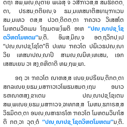
ຕຖາ ສພ຺ພຎ຺ຎຸຕາຍ ພເລສຸ ຈ ວສີຠາວສ຺ສ ສມຘິຄຕຕ຺
ຕາ, ປຣສນ຺ຕຕິຍຎ຺ຈ ຘມ຺ມເທສນາຕິສຍານຸຠາເວນ
ສມ຺ມເທວ ຕສ຺ສ
ປວຕ຺ຕິຕຕ຺ຕາ ຠຄວາວ ວິເສສໂຕ
ໂມຫຕມວິຄເມນ ໂຖເມຕພ຺ໂພຕິ
ອາຫ
‘‘ປຎ຺ຎາປຊ຺ໂຊ
ຕວິຫຕໂມຫຕມ’’
ນ຺ຕິ. ອິມສ຺ມິຎ຺ຈ ອຕ຺ຖວິກປ຺ເປ
‘‘ປຎ຺ຎາປຊ຺ໂຊໂຕ’’ຕິ ປເທນ ຠຄວໂຕ ປຏິເວຘປຎ຺ຎາ
ວິຍ ເທສນາປຎ຺ຎາປິ ສາມຎ຺ຎນິທ຺ເທເສນ, ເອກ
ເສສນເຍນ ວາ ສງ຺ຄຫິຕາຕິ ທຏ຺ຐພ຺ພາ.
ອຖ ວາ ຠຄວໂຕ ຎາຓສ຺ສ ເຎຍ຺ຍປຣິຍນ຺ຕິກຕ຺ຕາ
ສກລເຎຍ຺ຍຘມ຺ມສຠາວາວໂພຘນສມຕ຺ເຖນ ອນາວ
ຣຓຎາຓສງ຺ຂາເຕນ ປຎ຺ຎາປຊ຺ໂຊເຕນ
ສພ຺ພເຎຍ຺ຍຘມ຺ມສຠາວຈ຺ຉາທກສ຺ສ ໂມຫນ຺ຘກາຣສ຺ສ
ວິຘມິຕຕ຺ຕາ ອນຎ຺ຎສາຘາຣໂຓ ຠຄວໂຕ ໂມຫຕມວິນາໂສ
ຕິ ກຕ຺ວາ ວຸຕ຺ຕໍ
‘‘ປຎ຺ຎາປຊ຺ໂຊຕວິຫຕໂມຫຕມ’’
ນ຺ຕິ.