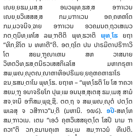
ເຎຍ຺ຍຘມ຺ມສ຺ສ ອນວພຸທ຺ຘສ຺ສ ອຠາເວນ
ເຎຍ຺ຍວິເສສສ຺ສ ກມ຺ມຠາເວນ
ອຄ຺ຄຫຓໂຕ
ກມ຺ມວຈນິຈ຺ຉາຍ ອຠາເວນ ອວຄມນຕ຺ຖວເສເນວ
ກຕ຺ຕຸນິທ຺ເທໂສ ລພ຺ຠຕີຕິ ພຸທ຺ຘວາຕິ
ພຸທ຺ໂຘ
ຍຖາ
‘‘ທິກ຺ຂິໂຕ ນ ທທາຕີ’’ຕິ. ອຕ຺ຖໂຕ ປນ ປາຣມິຕາປຣິຠາວິ
ໂຕ ສຍມ຺ຠູຎາເຓນ ສຫ ວາສນາຍ
ວິຫຕວິທ຺ຘສ຺ຕນິຣວເສສກິເລໂສ ມຫາກຣຸຓາ
ສພ຺ພຎ຺ຎຸຕຎ຺ຎາຓາທິອປຣິເມຍ຺ຍຄຸຓຄຓາຘາໂຣ
ຂນ຺ຘສນ຺ຕາໂນ ພຸທ຺ໂຘ. ຍຖາຫ – ‘‘ພຸທ຺ໂຘຕິ ໂຍ ໂສ ຠຄວາ
ສຍມ຺ຠູ ອນາຈຣິຍໂກ ປຸພ຺ເພ ອນນຸສ຺ສຸເຕສຸ ຘມ຺ເມສຸ ສາມໍ
ສຈ຺ຈານິ ອຠິສມ຺ພຸຊ຺ຌິ. ຕຕ຺ຖ ຈ ສພ຺ພຎ຺ຎຸຕໍ ປຕ຺ໂຕ
ພເລສຸ ຈ ວສີຠາວ’’ນ຺ຕິ (ມຫານິ. ໑໙໒).
ອປິ
-ສທ຺ໂທ
ສມ຺ຠາວເນ. ເຕນ ‘‘ເອວໍ ຄຸຓວິເສສຍຸຕ຺ໂຕ ໂສປິ ນາມ ຠ
ຄວາ’’ຕິ ວກ຺ຂມານຄຸເຓ ຘມ຺ເມ ສມ຺ຠາວນໍ ທີເປຕິ.