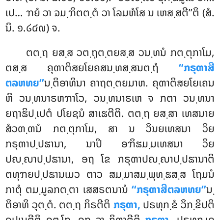
ເປ… ຠຍໍ ວາ ຉມ຺ຠິຕຕ຺ຕໍ ວາ ໂລມຫໍໂສ ນ ເຫສ຺ສຕີ’’ຕິ (ສໍ.
ນິ. ໑.໒໔໙) ຈ.
ຕຕ຺ຖ ຍສ຺ສ ວຕ຺ຖຸຕ຺ຕຍສ຺ສ ວນ຺ທນໍ ກຕ຺ຕຸກາໂມ,
ຕສ຺ສ ຄຸຓາຕິສຍໂຍຄສນ຺ທສ຺ສນຕ຺ຖໍ
‘‘ກຣຸຓາສີ
ຕລຫທຍ’’
ນ຺ຕິອາທິນາ ຄາຖຕ຺ຕຍມາຫ. ຄຸຓາຕິສຍໂຍເຄນ
ຫິ ວນ຺ທນາຣຫຠາໂວ, ວນ຺ທນາຣເຫ ຈ ກຕາ ວນ຺ທນາ
ຍຖາຘິປ຺ເປຕໍ ປໂຍຊນໍ ສາເຘຕີຕິ. ຕຕ຺ຖ ຍສ຺ສາ ເທສນາຍ
ສໍວຓ຺ຓນໍ ກຕ຺ຕຸກາໂມ, ສາ ນ ວິນຍເທສນາ ວິຍ
ກຣຸຓາປ຺ປຘານາ, ນາປິ ອຠິຘມ຺ມເທສນາ ວິຍ
ປຎ຺ຎາປ຺ປຘານາ, ອຖ ໂຂ ກຣຸຓາປຎ຺ຎາປ຺ປຘານາຕິ
ຕທຸຠຍປ຺ປຘານເມວ ຕາວ ສມ຺ມາສມ຺ພຸທ຺ຘສ຺ສ ໂຖມນໍ
ກາຕຸໍ ຕມ຺ມູລກຕ຺ຕາ ເສສຣຕນານໍ
‘‘ກຣຸຓາສີຕລຫທຍ’’
ນ຺
ຕິອາທິ ວຸຕ຺ຕໍ. ຕຕ຺ຖ ກິຣຕີຕິ
ກຣຸຓາ,
ປຣທຸກ຺ຂໍ ວິກ຺ຂິປຕິ
ອປເນຕີຕິ ອຕ຺ໂຖ. ອຖ ວາ ກິຓາຕີຕິ
ກຣຸຓາ,
ປຣທຸກ຺ເຂ