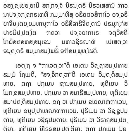
ອສງ຺ຂ຺ເຍຍ຺ຍານິ ສກ຺ກຈ຺ຈໍ ນິຣນ຺ຕຣໍ ນິຣວເສສານໍ ຠາວ
ນາປຈ຺ຈກ຺ຂກຣເຓຫິ ກມ຺ມາທີສຸ ອຘິຄຕວສິຠາໂວ ອຈ຺ຉຣິ
ຍາຈິນ຺ເຕຍ຺ຍມຫານຸຠາໂວ ອຘິສີລາຘິຈິຕ຺ຕານໍ ປຣມຸກ຺ກໍສ
ປາຣມິປ຺ປຕ຺ໂຕ ຠຄວາ ປຈ຺ຈຍາກາເຣ ຈຕຸວີສຕິ
ໂກຏິສຕສຫສ຺ສມຸເຂນ ມຫາວຊິຣຎາຓໍ ເປເສຕ຺ວາ
ອນຸຕ຺ຕຣໍ ສມ຺ມາສມ຺ໂພຘິໍ ອຠິສມ຺ພຸທ຺ໂຘຕິ.
ເອຕ຺ຖ ຈ ‘‘ຠາເວຕ຺ວາ’’ຕິ ເອເຕນ ວິຊ຺ຊາສມ຺ປທາຍ
ຘມ຺ມໍ ໂຖເມຕິ, ‘‘ສຈ຺ຉິກຕ຺ວາ’’ຕິ ເອເຕນ ວິມຸຕ຺ຕິສມ຺ປ
ທາຍ. ຕຖາ ປຐເມນ ຌານສມ຺ປທາຍ, ທຸຕິເຍນ ວິ
ໂມກ຺ຂສມ຺ປທາຍ. ປຐເມນ ວາ ສມາຘິສມ຺ປທາຍ, ທຸຕິເຍນ
ສມາປຕ຺ຕິສມ຺ປທາຍ. ອຖ ວາ ປຐເມນ ຂເຍຎາຓຠາເວນ,
ທຸຕິເຍນ ອນຸປ຺ປາເທຎາຓຠາເວນ. ປຸຣິເມນ ວາ ວິຊ຺ຊູປມ
ຕາຍ, ທຸຕິເຍນ ວຊິຣຸປມຕາຍ. ປຸຣິເມນ ວາ ວິຣາຄສມ຺ປຕ຺
ຕິຍາ, ທຸຕິເຍນ ນິໂຣຘສມ຺ປຕ຺ຕິຍາ. ຕຖາ ປຐເມນ ນິຍ຺