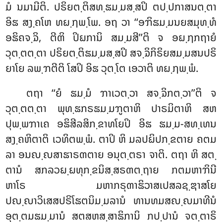
ມໍ ນມາມີຕິ. ປຣິຍຕ຺ຕິສທ຺ຘມ຺ມສ຺ສປິ ຕປ຺ປກາສນຕ຺ຕາ
ອິຘ ສງ຺ຄໂຫ ທຏ຺ຐພ຺ໂພ. ອຖ ວາ ‘‘ອຠິຘມ຺ມນຍສມຸທ຺ທໍ
ອຘິຄຈ຺ຉິ, ຕີຓິ ປິຏການິ ສມ຺ມສີ’’ຕິ ຈ ອຏ຺ຐກຖາຍໍ
ວຸຕ຺ຕຕ຺ຕາ ປຣິຍຕ຺ຕິຘມ຺ມສ຺ສປິ ສຈ຺ຉິກິຣິຍສມ຺ມສນປຣິ
ຍາໂຍ ລພ຺ຠຕີຕິ ໂສປິ ອິຘ ວຸຕ຺ໂຕ ເອວາຕິ ທຏ຺ຐພ຺ພໍ.
ຕຖາ ‘‘ຍໍ ຘມ຺ມໍ ຠາເວຕ຺ວາ ສຈ຺ຉິກຕ຺ວາ’’ຕິ ຈ
ວຸຕ຺ຕຕ຺ຕາ ພຸທ຺ຘກຣຘມ຺ມຠູຕາຫິ ປາຣມິຕາຫິ ສຫ
ປຸພ຺ພຠາເຄ ອຘິສີລສິກ຺ຂາທໂຍປິ ອິຘ ຘມ຺ມ-ສທ຺ເທນ
ສງ຺ຄຫິຕາຕິ ເວທິຕພ຺ພໍ. ຕາປິ ຫິ ມລປຏິປກ຺ຂຕາຍ ຄຕມ
ລາ ອນຎ຺ຎສາຘາຣຓຕາຍ ອນຸຕ຺ຕຣາ ຈາຕິ. ຕຖາ ຫິ ສຕ຺
ຕານໍ ສກລວຏ຺ຏທຸກ຺ຂນິສ຺ສຣຓຕ຺ຖາຍ ກຕມຫາຠິນີ
ຫາໂຣ ມຫາກຣຸຓາຘິວາສເປສລຊ຺ຌາສໂຍ
ປຎ຺ຎາວິເສສປຣິໂຘຕນິມ຺ມລານໍ ທານທມສຎ຺ຎມາທີນໍ
ອຸຕ຺ຕມຘມ຺ມານໍ
ສຕສຫສ຺ສາຘິການິ ກປ຺ປານໍ ຈຕ຺ຕາຣິ