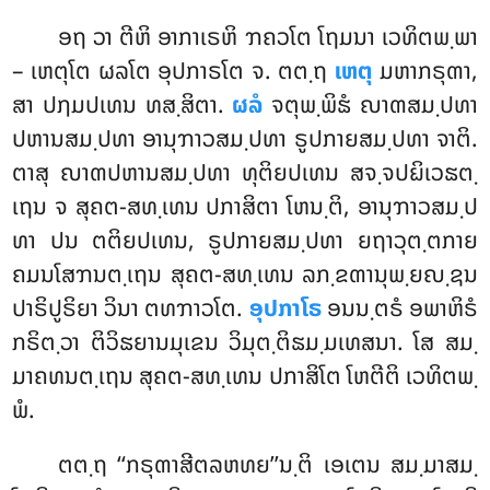
ອຖ ວາ ຕີຫິ ອາກາເຣຫິ ຠຄວໂຕ ໂຖມນາ ເວທິຕພ຺ພາ
– ເຫຕຸໂຕ ຜລໂຕ ອຸປກາຣໂຕ ຈ. ຕຕ຺ຖ
ເຫຕຸ
ມຫາກຣຸຓາ,
ສາ ປຐມປເທນ ທສ຺ສິຕາ.
ຜລໍ
ຈຕຸພ຺ພິຘໍ ຎາຓສມ຺ປທາ
ປຫານສມ຺ປທາ ອານຸຠາວສມ຺ປທາ ຣູປກາຍສມ຺ປທາ ຈາຕິ.
ຕາສຸ ຎາຓປຫານສມ຺ປທາ ທຸຕິຍປເທນ ສຈ຺ຈປຏິເວຘຕ຺
ເຖນ ຈ ສຸຄຕ-ສທ຺ເທນ ປກາສິຕາ ໂຫນ຺ຕິ, ອານຸຠາວສມ຺ປ
ທາ ປນ ຕຕິຍປເທນ, ຣູປກາຍສມ຺ປທາ ຍຖາວຸຕ຺ຕກາຍ
ຄມນໂສຠນຕ຺ເຖນ ສຸຄຕ-ສທ຺ເທນ ລກ຺ຂຓານຸພ຺ຍຎ຺ຊນ
ປາຣິປູຣິຍາ ວິນາ ຕທຠາວໂຕ
.
ອຸປກາໂຣ
ອນນ຺ຕຣໍ ອພາຫິຣໍ
ກຣິຕ຺ວາ ຕິວິຘຍານມຸເຂນ ວິມຸຕ຺ຕິຘມ຺ມເທສນາ. ໂສ ສມ຺
ມາຄທນຕ຺ເຖນ ສຸຄຕ-ສທ຺ເທນ ປກາສິໂຕ ໂຫຕີຕິ ເວທິຕພ຺
ພໍ.
ຕຕ຺ຖ ‘‘ກຣຸຓາສີຕລຫທຍ’’ນ຺ຕິ ເອເຕນ ສມ຺ມາສມ຺