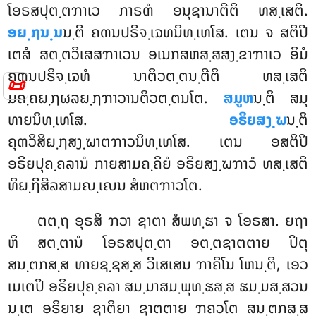
ໂອຣສປຸຕ຺ຕຠາເວ ກາຣຓໍ ອນຸຊານາຕີຕິ ທສ຺ເສຕິ.
ອຏ຺ຐນ຺ນ
ນ຺ຕິ ຄຓນປຣິຈ຺ເຉທນິທ຺ເທໂສ. ເຕນ ຈ ສຕິປິ
ເຕສໍ ສຕ຺ຕວິເສສຠາເວນ ອເນກສຫສ຺ສສງ຺ຂາຠາເວ ອິມໍ
ຄຓນປຣິຈ຺ເຉທໍ ນາຕິວຕ຺ຕນ຺ຕີຕິ ທສ຺ເສຕິ
📜
ມຄ຺ຄຏ຺ຐຜລຏ຺ຐຠາວານຕິວຕ຺ຕນໂຕ.
ສມູຫ
ນ຺ຕິ ສມຸ
ທາຍນິທ຺ເທໂສ.
ອຣິຍສງ຺ຆ
ນ຺ຕິ
ຄຸຓວິສິຏ຺ຐສງ຺ຆາຕຠາວນິທ຺ເທໂສ. ເຕນ ອສຕິປິ
ອຣິຍປຸຄ຺ຄລານໍ ກາຍສາມຄ຺ຄິຍໍ ອຣິຍສງ຺ຆຠາວໍ ທສ຺ເສຕິ
ທິຏ຺ຐິສີລສາມຎ຺ເຎນ ສໍຫຕຠາວໂຕ.
ຕຕ຺ຖ ອຸຣສິ ຠວາ ຊາຕາ ສໍພທ຺ຘາ ຈ ໂອຣສາ. ຍຖາ
ຫິ ສຕ຺ຕານໍ ໂອຣສປຸຕ຺ຕາ ອຕ຺ຕຊາຕຕາຍ ປິຕຸ
ສນ຺ຕກສ຺ສ ທາຍຊ຺ຊສ຺ສ ວິເສເສນ ຠາຄິໂນ ໂຫນ຺ຕິ, ເອວ
ເມເຕປິ ອຣິຍປຸຄ຺ຄລາ ສມ຺ມາສມ຺ພຸທ຺ຘສ຺ສ ຘມ຺ມສ຺ສວນ
ນ຺ເຕ ອຣິຍາຍ ຊາຕິຍາ ຊາຕຕາຍ ຠຄວໂຕ ສນ຺ຕກສ຺ສ