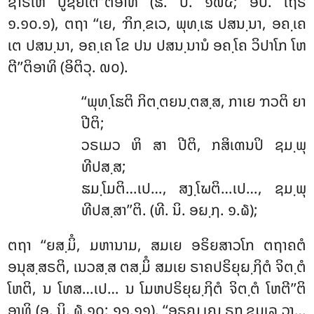
ຊາຣເຫ ປູຊຍໂຕ’’ຕິອາທິ (ຘ. ປ. ໑໙໕; ອປ. ເຖຣ
໑.໑໐.໑), ຕຖາ ‘‘ເຍ, ຠິກ຺ຂເວ, ພຸທ຺ເຘ ປສນ຺ນາ, ອຄ຺ເຄ
ເຕ ປສນ຺ນາ, ອຄ຺ເຄ ໂຂ ປນ ປສນ຺ນານໍ ອຄ຺ໂຄ ວິປາໂກ ໂຫ
ຕີ’’ຕິອາທິ (ອິຕິວຸ. ໙໐).
‘‘ພຸທ຺ໂຘຕິ
ກິຕ຺ຕຍນ຺ຕສ຺ສ, ກາເຍ ຠວຕິ ຍາ
ປີຕິ;
ວຣເມວ ຫິ ສາ ປີຕິ, ກສິເຓນປິ ຊມ຺ພຸ
ທີປສ຺ສ;
ຘມ຺ໂມຕິ…ເປ…, ສງ຺ໂຆຕິ…ເປ…, ຊມ຺ພຸ
ທີປສ຺ສາ’’ຕິ. (ທີ. ນິ. ອຏ຺ຐ. ໑.໖);
ຕຖາ ‘‘ຍສ຺ມິໍ, ມຫານາມ, ສມເຍ ອຣິຍສາວໂກ ຕຖາຄຕໍ
ອນຸສ຺ສຣຕິ, ເນວສ຺ສ ຕສ຺ມິໍ ສມເຍ ຣາຄປຣິຍຸຏ຺ຐິຕໍ ຈິຕ຺ຕໍ
ໂຫຕິ, ນ ໂທສ…ເປ… ນ ໂມຫປຣິຍຸຏ຺ຐິຕໍ ຈິຕ຺ຕໍ ໂຫຕີ’’ຕິ
ອາທິ (ອ. ນິ. ໖.໑໐; ໑໑.໑໑). ‘‘ອຣຎ຺ເຎ ຣຸກ຺ຂມູເລ ວາ…