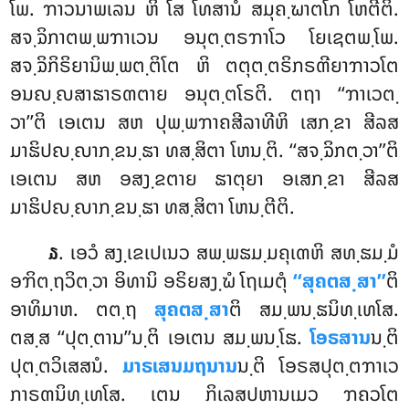
ໂພ. ຠາວນາພເລນ ຫິ ໂສ ໂທສານໍ ສມຸຄ຺ຆາຕໂກ ໂຫຕີຕິ.
ສຈ຺ຉິກາຕພ຺ພຠາເວນ ອນຸຕ຺ຕຣຠາໂວ ໂຍເຊຕພ຺ໂພ.
ສຈ຺ຉິກິຣິຍານິພ຺ພຕ຺ຕິໂຕ ຫິ ຕຕຸຕ຺ຕຣິກຣຓີຍາຠາວໂຕ
ອນຎ຺ຎສາຘາຣຓຕາຍ ອນຸຕ຺ຕໂຣຕິ. ຕຖາ ‘‘ຠາເວຕ຺
ວາ’’ຕິ ເອເຕນ ສຫ ປຸພ຺ພຠາຄສີລາທີຫິ ເສກ຺ຂາ ສີລສ
ມາຘິປຎ຺ຎາກ຺ຂນ຺ຘາ ທສ຺ສິຕາ ໂຫນ຺ຕິ. ‘‘ສຈ຺ຉິກຕ຺ວາ’’ຕິ
ເອເຕນ ສຫ ອສງ຺ຂຕາຍ ຘາຕຸຍາ ອເສກ຺ຂາ ສີລສ
ມາຘິປຎ຺ຎາກ຺ຂນ຺ຘາ ທສ຺ສິຕາ ໂຫນ຺ຕີຕິ.
. ເອວໍ ສງ຺ເຂເປເນວ ສພ຺ພຘມ຺ມຄຸເຓຫິ ສທ຺ຘມ຺ມໍ
໓
ອຠິຕ຺ຖວິຕ຺ວາ ອິທານິ ອຣິຍສງ຺ຆໍ ໂຖເມຕຸໍ
‘‘ສຸຄຕສ຺ສາ’’
ຕິ
ອາທິມາຫ. ຕຕ຺ຖ
ສຸຄຕສ຺ສາ
ຕິ ສມ຺ພນ຺ຘນິທ຺ເທໂສ
.
ຕສ຺ສ ‘‘ປຸຕ຺ຕານ’’ນ຺ຕິ ເອເຕນ ສມ຺ພນ຺ໂຘ
.
ໂອຣສານ
ນ຺ຕິ
ປຸຕ຺ຕວິເສສນໍ.
ມາຣເສນມຖນານ
ນ຺ຕິ ໂອຣສປຸຕ຺ຕຠາເວ
ກາຣຓນິທ຺ເທໂສ. ເຕນ ກິເລສປຫານເມວ ຠຄວໂຕ