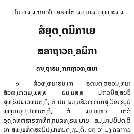
ນໂມ ຕສ຺ສ ຠຄວໂຕ ອຣຫໂຕ ສມ຺ມາສມ຺ພຸທ຺ຘສ຺ສ
ສໍຍຸຕ຺ຕນິກາເຍ
ສຄາຖາວຄ຺ຄຏີກາ
ຄນ຺ຖາຣມ຺ຠກຖາວຓ຺ຓນາ
. ສໍວຓ຺ຓນາຣມ຺ເຠ
ຣຕນຕ຺ຕຍວນ຺ທນາ
໑
ສໍວຓ຺ເຓຕພ຺ພສ຺ສ ຘມ຺ມສ຺ສ ປຠວນິສ຺ສຍວິ
ສຸທ຺ຘິປຏິເວທນຕ຺ຖໍ, ຕໍ ປນ ຘມ຺ມສໍວຓ຺ຓນາສຸ ວິຎ຺ຎູນໍ
ພຫຸມານຸປ຺ປາທນຕ຺ຖໍ, ຕໍ ສມ຺ມເທວ ເຕສໍ
ອຸຄ຺ຄຫຓຘາຣຓາທິກ຺ກມລທ຺ຘພ຺ພາຍ ສມ຺ມາປຏິປຕ຺ຕິ
ຍາ ສພ຺ພຫິຕສຸຂນິປ຺ຜາທນຕ຺ຖນ຺ຕິ. ອຖ ວາ ມງ຺ຄລຠາວ