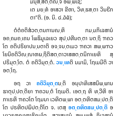
ມນຸສ຺ສຕ຺ຕຎ຺ຈ ອພ຺ພເຊ;
ເຕ ມຍ຺ຫໍ ອາສວາ ຂີຓາ, ວິທ຺ຘສ຺ຕາ ວິນຬີກ
ຕາ’’ຕິ. (ອ. ນິ. ໔.໓໖);
ຕໍຕໍຄຕິສໍວຕ຺ຕນການຎ຺ຫິ ກມ຺ມກິເລສານໍ
ອຄ຺ຄມຄ຺ເຄນ ໂພຘິມູເລເຍວ ສຸປ຺ປຫີນຕ຺ຕາ ນຕ຺ຖິ ຠຄວ
ໂຕ ຄຕິປຣິຍາປນ຺ນຕາຕິ ອຈ຺ຈນ຺ຕເມວ ຠຄວາ ສພ຺ພຠວ
ໂຍນິຄຕິວິຎ຺ຎາຓຏ຺ຐິຕິສຕ຺ຕາວາສສຕ຺ຕນິກາເຍຫິ ສຸ
ປຣິມຸຕ຺ໂຕ. ຕໍ ຄຕິວິມຸຕ຺ຕໍ.
ວນ຺ເທ
ຕິ ນມາມິ, ໂຖເມມີຕິ ວາ
ອຕ຺ໂຖ.
ອຖ ວາ
ຄຕິວິມຸຕ຺ຕ
ນ຺ຕິ ອນຸປາທິເສສນິພ຺ພານ
ຘາຕຸປ຺ປຕ຺ຕິຍາ ຠຄວນ຺ຕໍ ໂຖເມຕິ. ເອຕ຺ຖ ຫິ ທ຺ວີຫິ ອາ
ກາເຣຫິ ຠຄວໂຕ ໂຖມນາ ເວທິຕພ຺ພາ ອຕ຺ຕຫິຕສມ຺ປຕ຺ຕິ
ໂຕ ປຣຫິຕປຏິປຕ຺ຕິໂຕ ຈ. ເຕສຸ
ອຕ຺ຕຫິຕສມ຺ປຕ຺ຕິ
ອ
ນາວຣຓຎາຓາຘິຄມໂຕ, ສວາສນານໍ ສພ຺ເພສໍ ກິເລສານໍ