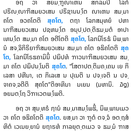
ອຖ ວາ ສຍມ຺ຠູຎາເຓນ ສກລມປິ ໂລກໍ
ປຣິຎ຺ຎາຠິສມຍວເສນ ປຣິຊານນ຺ໂຕ ຎາເຓນ ສມ຺ມາ
ຄໂຕ ອວຄໂຕຕິ
ສຸຄໂຕ,
ຕຖາ ໂລກສມຸທຍໍ ປຫາ
ນາຠິສມຍວເສນ ປຊຫນ຺ໂຕ ອນຸປ຺ປຕ຺ຕິຘມ຺ມຕໍ ອາປາ
ເທນ຺ໂຕ ສມ຺ມາ ຄໂຕ ອຕີໂຕຕິ
ສຸຄໂຕ,
ໂລກນິໂຣຘໍ ນິພ຺ພາ
ນໍ ສຈ຺ຉິກິຣິຍາຠິສມຍວເສນ ສມ຺ມາ ຄໂຕ ອຘິຄໂຕຕິ
ສຸຄ
ໂຕ,
ໂລກນິໂຣຘຄາມິນິໍ ປຏິປທໍ ຠາວນາຠິສມຍວເສນ ສມ຺
ມາ
ຄໂຕ ປຏິປນ຺ໂນຕິ
ສຸຄໂຕ
. ‘‘ໂສຕາປຕ຺ຕິມຄ຺ເຄນ ເຍ ກິ
ເລສາ ປຫີນາ, ເຕ ກິເລເສ ນ ປຸເນຕິ ນ ປຈ຺ເຈຕິ ນ ປຈ຺
ຈາຄຈ຺ຉຕີຕິ ສຸຄໂຕ’’ຕິອາທິນາ ນເຍນ (ມຫານິ. ໓໘)
ອຍມຕ຺ໂຖ ວິຠາເວຕພ຺ໂພຕິ.
ອຖ ວາ ສຸນ຺ທຣໍ ຐານໍ ສມ຺ມາສມ຺ໂພຘິໍ, ນິພ຺ພານເມວ
ວາ ຄໂຕ ອຘິຄໂຕຕິ
ສຸຄໂຕ
. ຍສ຺ມາ ວາ ຠູຕໍ ຕຈ຺ຉໍ ອຕ຺ຖສໍ
ຫິຕໍ ເວເນຍ຺ຍານໍ ຍຖາຣຫໍ ກາລຍຸຕ຺ຕເມວ ຈ ຘມ຺ມໍ ຠາສ