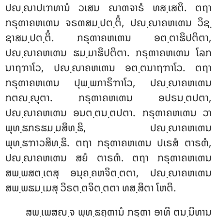
ປຎ຺ຎາປເຠທານໍ ວເສນ ຎາຓຈາຣໍ ທສ຺ເສຕິ. ຕຖາ
ກຣຸຓາຄຫເຓນ ຈຣຓສມ຺ປຕ຺ຕິໍ, ປຎ຺ຎາຄຫເຓນ ວິຊ຺
ຊາສມ຺ປຕ຺ຕິໍ. ກຣຸຓາຄຫເຓນ
ອຕ຺ຕາຘິປຕິຕາ,
ປຎ຺ຎາຄຫເຓນ ຘມ຺ມາຘິປຕິຕາ. ກຣຸຓາຄຫເຓນ ໂລກ
ນາຖຠາໂວ, ປຎ຺ຎາຄຫເຓນ ອຕ຺ຕນາຖຠາໂວ. ຕຖາ
ກຣຸຓາຄຫເຓນ ປຸພ຺ພກາຣິຠາໂວ, ປຎ຺ຎາຄຫເຓນ
ກຕຎ຺ຎຸຕາ. ກຣຸຓາຄຫເຓນ ອປຣນ຺ຕປຕາ,
ປຎ຺ຎາຄຫເຓນ ອນຕ຺ຕນ຺ຕປຕາ. ກຣຸຓາຄຫເຓນ ວາ
ພຸທ຺ຘກຣຘມ຺ມສິທ຺ຘິ, ປຎ຺ຎາຄຫເຓນ
ພຸທ຺ຘຠາວສິທ຺ຘິ. ຕຖາ ກຣຸຓາຄຫເຓນ ປເຣສໍ ຕາຣຓໍ,
ປຎ຺ຎາຄຫເຓນ ສຍໍ ຕາຣຓໍ. ຕຖາ ກຣຸຓາຄຫເຓນ
ສພ຺ພສຕ຺ເຕສຸ ອນຸຄ຺ຄຫຈິຕ຺ຕຕາ, ປຎ຺ຎາຄຫເຓນ
ສພ຺ພຘມ຺ເມສຸ ວິຣຕ຺ຕຈິຕ຺ຕຕາ ທສ຺ສິຕາ ໂຫຕິ.
ສພ຺ເພສຎ຺ຈ ພຸທ຺ຘຄຸຓານໍ ກຣຸຓາ ອາທິ ຕນ຺ນິທານ