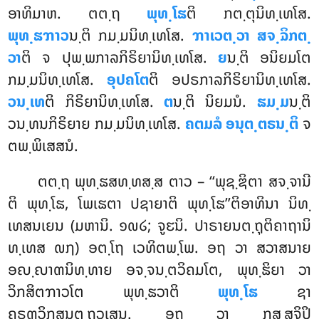
ອາທິມາຫ. ຕຕ຺ຖ
ພຸທ຺ໂຘ
ຕິ ກຕ຺ຕຸນິທ຺ເທໂສ.
ພຸທ຺ຘຠາວ
ນ຺ຕິ ກມ຺ມນິທ຺ເທໂສ.
ຠາເວຕ຺ວາ ສຈ຺ຉິກຕ຺
ວາ
ຕິ
ຈ ປຸພ຺ພກາລກິຣິຍານິທ຺ເທໂສ.
ຍ
ນ຺ຕິ ອນິຍມໂຕ
ກມ຺ມນິທ຺ເທໂສ.
ອຸປຄໂຕ
ຕິ ອປຣກາລກິຣິຍານິທ຺ເທໂສ.
ວນ຺ເທ
ຕິ ກິຣິຍານິທ຺ເທໂສ.
ຕ
ນ຺ຕິ ນິຍມນໍ.
ຘມ຺ມ
ນ຺ຕິ
ວນ຺ທນກິຣິຍາຍ ກມ຺ມນິທ຺ເທໂສ.
ຄຕມລໍ ອນຸຕ຺ຕຣນ຺ຕິ
ຈ
ຕພ຺ພິເສສນໍ.
ຕຕ຺ຖ ພຸທ຺ຘສທ຺ທສ຺ສ ຕາວ – ‘‘ພຸຊ຺ຌິຕາ ສຈ຺ຈານີ
ຕິ ພຸທ຺ໂຘ, ໂພເຘຕາ ປຊາຍາຕິ ພຸທ຺ໂຘ’’ຕິອາທິນາ ນິທ຺
ເທສນເຍນ (ມຫານິ. ໑໙໒; ຈູຬນິ. ປາຣາຍນຕ຺ຖຸຕິຄາຖານິ
ທ຺ເທສ ໙໗) ອຕ຺ໂຖ ເວທິຕພ຺ໂພ. ອຖ ວາ ສວາສນາຍ
ອຎ຺ຎາຓນິທ຺ທາຍ ອຈ຺ຈນ຺ຕວິຄມໂຕ, ພຸທ຺ຘິຍາ ວາ
ວິກສິຕຠາວໂຕ ພຸທ຺ຘວາຕິ
ພຸທ຺ໂຘ
ຊາ
ຄຣຓວິກສນຕ຺ຖວເສນ. ອຖ ວາ ກສ຺ສຈິປິ