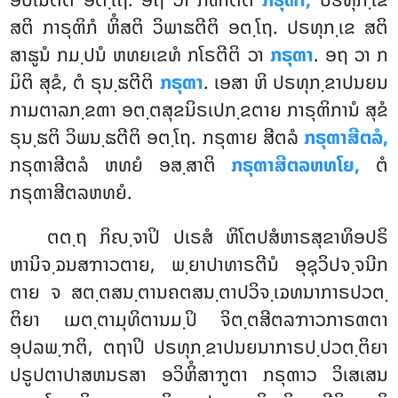
ສຕິ ກາຣຸຓິກໍ ຫິໍສຕິ ວິພາຘຕີຕິ ອຕ຺ໂຖ. ປຣທຸກ຺ເຂ ສຕິ
ສາຘູນໍ ກມ຺ປນໍ ຫທຍເຂທໍ ກໂຣຕີຕິ ວາ
ກຣຸຓາ
. ອຖ ວາ ກ
ມິຕິ ສຸຂໍ, ຕໍ ຣຸນ຺ຘຕີຕິ
ກຣຸຓາ
. ເອສາ ຫິ ປຣທຸກ຺ຂາປນຍນ
ກາມຕາລກ຺ຂຓາ ອຕ຺ຕສຸຂນິຣເປກ຺ຂຕາຍ ກາຣຸຓິການໍ ສຸຂໍ
ຣຸນ຺ຘຕິ ວິພນ຺ຘຕີຕິ ອຕ຺ໂຖ. ກຣຸຓາຍ ສີຕລໍ
ກຣຸຓາສີຕລໍ,
ກຣຸຓາສີຕລໍ ຫທຍໍ ອສ຺ສາຕິ
ກຣຸຓາສີຕລຫທໂຍ,
ຕໍ
ກຣຸຓາສີຕລຫທຍໍ.
ຕຕ຺ຖ ກິຎ຺ຈາປິ ປເຣສໍ ຫິໂຕປສໍຫາຣສຸຂາທິອປຣິ
ຫານິຈ຺ຉນສຠາວຕາຍ, ພ຺ຍາປາທາຣຕີນໍ ອຸຊຸວິປຈ຺ຈນີກ
ຕາຍ ຈ ສຕ຺ຕສນ຺ຕານຄຕສນ຺ຕາປວິຈ຺ເຉທນາກາຣປວຕ຺
ຕິຍາ ເມຕ຺ຕາມຸທິຕານມ຺ປິ ຈິຕ຺ຕສີຕລຠາວກາຣຓຕາ
ອຸປລພ຺ຠຕິ, ຕຖາປິ ປຣທຸກ຺ຂາປນຍນາກາຣປ຺ປວຕ຺ຕິຍາ
ປຣູປຕາປາສຫນຣສາ ອວິຫິໍສາຠູຕາ
ກຣຸຓາວ ວິເສເສນ