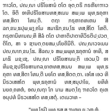
ຠາວໂຕ, ປຎ຺ຎາ ປຣິໂຍສານໍ ຕໂຕ ອຸຕ຺ຕຣິ ກຣຓີຍາຠາວ
ໂຕ. ອິຕິ ອາທິປຣິໂຍສານທສ຺ສເນນ ສພ຺ເພ ພຸທ຺ຘຄຸຓາ
ທສ຺ສິຕາ ໂຫນ຺ຕິ. ຕຖາ ກຣຸຓາຄຫເຓນ ສີ
ລກ຺ຂນ຺ຘປຸພ຺ພງ຺ຄໂມ
ສມາຘິກ຺ຂນ຺ໂຘ ທສ຺ສິໂຕ ໂຫຕິ.
ກຣຸຓານິທານຎ຺ຫິ ສີລໍ ຕໂຕ ປາຓາຕິປາຕາທິວິຣຕິປ຺ປວຕ຺
ຕິໂຕ, ສາ ຈ ຌານຕ຺ຕຍສມ຺ປໂຍຄິນີຕິ. ປຎ຺ຎາວຈເນນ
ປຎ຺ຎາກ຺ຂນ຺ໂຘ. ສີລຎ຺ຈ ສພ຺ພພຸທ຺ຘຄຸຓານໍ ອາທິ, ສ
ມາຘິ ມຊ຺ເຌ, ປຎ຺ຎາ ປຣິໂຍສານນ຺ຕິ ເອວມ຺ປິ ອາ
ທິມຊ຺ຌປຣິໂຍສານກລ຺ຍາຓທສ຺ສເນນ ສພ຺ເພ ພຸທ຺ຘ
ຄຸຓາ ທສ຺ສິຕາ ໂຫນ຺ຕິ ນຍໂຕ ທສ຺ສິຕຕ຺ຕາ. ເອໂສ ເອວ ຫິ
ນິຣວເສສໂຕ ພຸທ຺ຘຄຸຓານໍ ທສ຺ສນຸປາໂຍ, ຍທິທໍ
ນຍຄ຺ຄຫຓໍ, ອຎ຺ຎຖາ ໂກ ນາມ ສມຕ຺ໂຖ ຠຄວໂຕ ຄຸເຓ
ອນຸປທໍ ນິຣວເສສໂຕ ທສ຺ເສຕຸໍ. ເຕເນວາຫ –
‘‘ພຸທ຺ໂຘປິ ພຸທ຺ຘສ຺ສ ຠເຓຍ຺ຍ ວຓ຺ຓໍ,