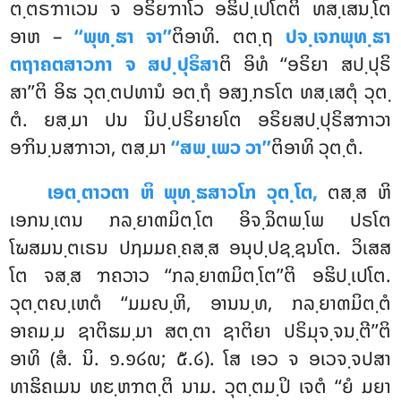
ຕ຺ຕຣຠາເວນ ຈ ອຣິຍຠາໂວ ອຘິປ຺ເປໂຕຕິ ທສ຺ເສນ຺ໂຕ
ອາຫ –
‘‘ພຸທ຺ຘາ ຈາ’’
ຕິອາທິ. ຕຕ຺ຖ
ປຈ຺ເຈກພຸທ຺ຘາ
ຕຖາຄຕສາວກາ ຈ ສປ຺ປຸຣິສາ
ຕິ ອິທໍ ‘‘ອຣິຍາ ສປ຺ປຸຣິ
ສາ’’ຕິ ອິຘ ວຸຕ຺ຕປທານໍ ອຕ຺ຖໍ ອສງ຺ກຣໂຕ ທສ຺ເສຕຸໍ ວຸຕ຺
ຕໍ. ຍສ຺ມາ ປນ ນິປ຺ປຣິຍາຍໂຕ ອຣິຍສປ຺ປຸຣິສຠາວາ
ອຠິນ຺ນສຠາວາ, ຕສ຺ມາ
‘‘ສພ຺ເພວ ວາ’’
ຕິອາທິ ວຸຕ຺ຕໍ.
ເອຕ຺ຕາວຕາ ຫິ ພຸທ຺ຘສາວໂກ ວຸຕ຺ໂຕ,
ຕສ຺ສ ຫິ
ເອກນ຺ເຕນ ກລ຺ຍາຓມິຕ຺ໂຕ ອິຈ຺ຉິຕພ຺ໂພ ປຣໂຕ
ໂຆສມນ຺ຕເຣນ ປຐມມຄ຺ຄສ຺ສ ອນຸປ຺ປຊ຺ຊນໂຕ. ວິເສສ
ໂຕ ຈສ຺ສ ຠຄວາວ ‘‘ກລ຺ຍາຓມິຕ຺ໂຕ’’ຕິ ອຘິປ຺ເປໂຕ.
ວຸຕ຺ຕຎ຺ເຫຕໍ ‘‘ມມຎ຺ຫິ, ອານນ຺ທ, ກລ຺ຍາຓມິຕ຺ຕໍ
ອາຄມ຺ມ ຊາຕິຘມ຺ມາ ສຕ຺ຕາ ຊາຕິຍາ ປຣິມຸຈ຺ຈນ຺ຕີ’’ຕິ
ອາທິ (ສໍ. ນິ. ໑.໑໒໙; ໕.໒). ໂສ ເອວ ຈ ອເວຈ຺ຈປສາ
ທາຘິຄເມນ ທຬ຺ຫຠຕ຺ຕິ ນາມ. ວຸຕ຺ຕມ຺ປິ ເຈຕໍ ‘‘ຍໍ ມຍາ