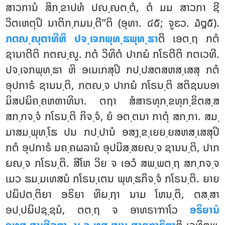
ສາວການໍ ສິກ຺ຂາປທໍ ປຎ຺ຎຕ຺ຕໍ, ຕໍ ມມ ສາວກາ ຊີ
ວິຕເຫຕຸປິ ນາຕິກ຺ກມນ຺ຕີ’’ຕິ (ອຸທາ. ໔໕; ຈູຬວ. ໓໘໕).
ກຕຎ຺ຎຸຕາທີຫິ ປຈ຺ເຈກພຸທ຺ຘພຸທ຺ຘາ
ຕິ ເອຕ຺ຖ ກຕໍ
ຊານາຕີຕິ ກຕຎ຺ຎູ. ກຕໍ ວິທິຕໍ ປາກຏໍ ກໂຣຕີຕິ ກຕເວທີ.
ປຈ຺ເຈກພຸທ຺ຘາ ຫິ ອເນເກສຸປິ ກປ຺ປສຕສຫສ຺ເສສຸ ກຕໍ
ອຸປກາຣໍ ຊານນ຺ຕິ, ກຕຎ຺ຈ ປາກຏໍ ກໂຣນ຺ຕິ ສຕິຊນນອາ
ມິສປຏິຄ຺ຄຫຓາທິນາ. ຕຖາ ສໍສາຣທຸກ຺ຂທຸກ຺ຂິຕສ຺ສ
ສກ຺ກຈ຺ຈໍ ກໂຣນ຺ຕິ ກິຈ຺ຈໍ, ຍໍ ອຕ຺ຕນາ ກາຕຸໍ ສກ຺ກາ. ສມ຺
ມາສມ຺ພຸທ຺ໂຘ ປນ ກປ຺ປານໍ ອສງ຺ຂ຺ເຍຍ຺ຍສຫສ຺ເສສຸປິ
ກຕໍ ອຸປກາຣໍ ມຄ຺ຄຜລານໍ ອຸປນິສ຺ສຍຎ຺ຈ ຊານນ຺ຕິ, ປາກ
ຏຎ຺ຈ ກໂຣນ຺ຕິ. ສີໂຫ ວິຍ ຈ ເອວໍ ສພ຺ພຕ຺ຖ ສກ຺ກຈ຺ຈ
ເມວ ຘມ຺ມເທສນໍ ກໂຣນ຺ເຕນ ພຸທ຺ຘກິຈ຺ຈໍ ກໂຣນ຺ຕິ. ຍາຍ
ປຏິປຕ຺ຕິຍາ ອຣິຍາ ທິຏ຺ຐາ ນາມ ໂຫນ຺ຕິ, ຕສ຺ສາ
ອປ຺ປຏິປຊ຺ຊນໍ, ຕຕ຺ຖ ຈ ອາທຣາຠາໂວ
ອຣິຍານໍ