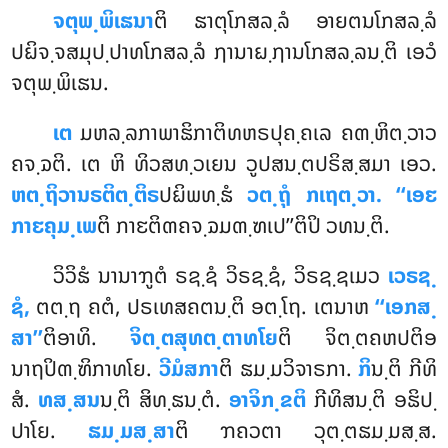
ຈຕຸພ຺ພິເຘນາ
ຕິ ຘາຕຸໂກສລ຺ລໍ ອາຍຕນໂກສລ຺ລໍ
ປຏິຈ຺ຈສມຸປ຺ປາທໂກສລ຺ລໍ ຐານາຏ຺ຐານໂກສລ຺ລນ຺ຕິ ເອວໍ
ຈຕຸພ຺ພິເຘນ.
ເຕ
ມຫລ຺ລກາພາຘິກາຕິທຫຣປຸຄ຺ຄເລ ຄຓ຺ຫິຕ຺ວາວ
ຄຈ຺ຉຕິ. ເຕ ຫິ ທິວສທ຺ວເຍນ ວູປສນ຺ຕປຣິສ຺ສມາ ເອວ.
ຫຕ຺ຖິວານຣຕິຕ຺ຕິຣ
ປຏິພທ຺ຘໍ
ວຕ຺ຖຸໍ ກເຖຕ຺ວາ. ‘‘ເອຬ
ກາຬຄຸມ຺ເພ
ຕິ ກາຬຕິຓຄຈ຺ຉມຓ຺ຑເປ’’ຕິປິ ວທນ຺ຕິ.
ວິວິຘໍ ນານາຠູຕໍ ຣຊ຺ຊໍ ວິຣຊ຺ຊໍ, ວິຣຊ຺ຊເມວ
ເວຣຊ຺
ຊໍ,
ຕຕ຺ຖ ຄຕໍ, ປຣເທສຄຕນ຺ຕິ ອຕ຺ໂຖ. ເຕນາຫ
‘‘ເອກສ຺
ສາ’’
ຕິອາທິ.
ຈິຕ຺ຕສຸທຕ຺ຕາທໂຍ
ຕິ ຈິຕ຺ຕຄຫປຕິອ
ນາຖປິຓ຺ຑິກາທໂຍ.
ວີມໍສກາ
ຕິ ຘມ຺ມວິຈາຣກາ.
ກິ
ນ຺ຕິ ກີທິ
ສໍ.
ທສ຺ສນ
ນ຺ຕິ ສິທ຺ຘນ຺ຕໍ.
ອາຈິກ຺ຂຕິ
ກີທິສນ຺ຕິ ອຘິປ຺
ປາໂຍ.
ຘມ຺ມສ຺ສາ
ຕິ ຠຄວຕາ ວຸຕ຺ຕຘມ຺ມສ຺ສ.