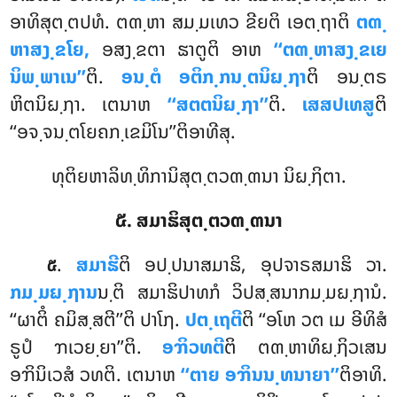
ອາທິສຸຕ຺ຕປທໍ. ຕຓ຺ຫາ ສມ຺ມເທວ ຂີຍຕິ ເອຕ຺ຖາຕິ
ຕຓ຺
ຫາສງ຺ຂໂຍ,
ອສງ຺ຂຕາ ຘາຕູຕິ ອາຫ
‘‘ຕຓ຺ຫາສງ຺ຂເຍ
ນິພ຺ພາເນ’’
ຕິ.
ອນ຺ຕໍ ອຕິກ຺ກນ຺ຕນິຏ຺ຐາ
ຕິ ອນ຺ຕຣ
ຫິຕນິຏ຺ຐາ. ເຕນາຫ
‘‘ສຕຕນິຏ຺ຐາ’’
ຕິ.
ເສສປເທສູ
ຕິ
‘‘ອຈ຺ຈນ຺ຕໂຍຄກ຺ເຂມິໂນ’’ຕິອາທີສຸ.
ທຸຕິຍຫາລິທ຺ທິການິສຸຕ຺ຕວຓ຺ຓນາ ນິຏ຺ຐິຕາ.
໕. ສມາຘິສຸຕ຺ຕວຓ຺ຓນາ
.
ສມາຘີ
ຕິ ອປ຺ປນາສມາຘິ, ອຸປຈາຣສມາຘິ ວາ.
໕
ກມ຺ມຏ຺ຐານ
ນ຺ຕິ ສມາຘິປາທກໍ ວິປສ຺ສນາກມ຺ມຏ຺ຐານໍ.
‘‘ຜາຕິໍ ຄມິສ຺ສຕີ’’ຕິ ປາໂຐ.
ປຕ຺ເຖຕີ
ຕິ ‘‘ອໂຫ ວຕ ເມ ອີທິສໍ
ຣູປໍ ຠເວຍ຺ຍາ’’ຕິ.
ອຠິວທຕີ
ຕິ ຕຓ຺ຫາທິຏ຺ຐິວເສນ
ອຠິນິເວສໍ ວທຕິ. ເຕນາຫ
‘‘ຕາຍ ອຠິນນ຺ທນາຍາ’’
ຕິອາທິ.