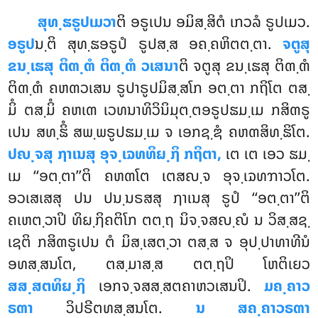
ສຸທ຺ຘຣູປເມວາ
ຕິ ອຣູເປນ ອມິສ຺ສິຕໍ ເກວລໍ ຣູປເມວ.
ອຣູປ
ນ຺ຕິ ສຸທ຺ຘອຣູປໍ ຣູປສ຺ສ ອຄ຺ຄຫິຕຕ຺ຕາ.
ຈຕູສຸ
ຂນ຺ເຘສຸ ຕິຓ຺ຓໍ ຕິຓ຺ຓໍ ວເສນາ
ຕິ ຈຕູສຸ ຂນ຺ເຘສຸ ຕິຓ຺ຓໍ
ຕິຓ຺ຓໍ ຄຫຓວເສນ ຣູປາຣູປມິສ຺ສໂກ ອຕ຺ຕາ ກຖິໂຕ ຕສ຺
ມິໍ ຕສ຺ມິໍ ຄຫເຓ ເວທນາທິວິນິມຸຕ຺ຕອຣູປຘມ຺ເມ ກສິຓຣູ
ເປນ ສທ຺ຘິໍ ສພ຺ພຣູປຘມ຺ເມ ຈ ເອກຊ຺ຌໍ ຄຫຓສິທ຺ຘິໂຕ.
ປຎ຺ຈສຸ ຐາເນສຸ ອຸຈ຺ເຉທທິຏ຺ຐິ ກຖິຕາ,
ເຕ ເຕ ເອວ ຘມ຺
ເມ ‘‘ອຕ຺ຕາ’’ຕິ ຄຫຓໂຕ ເຕສຎ຺ຈ ອຸຈ຺ເຉທຠາວໂຕ.
ອວເສເສສຸ ປນ ປນ຺ນຣສສຸ ຐາເນສຸ ຣູປໍ ‘‘ອຕ຺ຕາ’’ຕິ
ຄເຫຕ຺ວາປິ ທິຏ຺ຐິຄຕິໂກ ຕຕ຺ຖ ນິຈ຺ຈສຎ຺ຎໍ ນ ວິສ຺ສຊ຺
ເຊຕິ ກສິຓຣູເປນ ຕໍ ມິສ຺ເສຕ຺ວາ ຕສ຺ສ ຈ ອຸປ຺ປາທາທີນໍ
ອທສ຺ສນໂຕ, ຕສ຺ມາສ຺ສ ຕຕ຺ຖປິ ໂຫຕິເຍວ
ສສ຺ສຕທິຏ຺ຐິ
ເອກຈ຺ຈສສ຺ສຕຄາຫວເສນປິ.
ມຄ຺ຄາວ
ຣຓາ
ວິປຣີຕທສ຺ສນໂຕ.
ນ ສຄ຺ຄາວຣຓາ