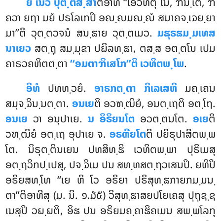
ຍໍ ເນວ ປຸຕ຺ຕສ຺ສາ
ຕິອາທິ ‘‘ໂອວທຕຸ ໂນ, ຠນ຺ເຕ, ຠ
ຄວາ ຍຖາ ມຍໍ ປຣໂລເກປິ ອຎ຺ຎມຎ຺ຎໍ ສມາຄຈ຺ເຉຍ຺ຍາ
ມາ’’ຕິ ວຸຕ຺ຕວຈນໍ ສນ຺ຘາຍ ວຸຕ຺ຕເມວ.
ມຘຸຣຘມ຺ມເທສ
ນາເຍວ
ສຕ຺ຖຸ ສມ຺ມຸຂາ ປຏິລທ຺ຘາ, ຕສ຺ສ ອຕ຺ຕໂນ ເປມ
ຄາຣວຄຫິຕຕ຺ຕາ
‘‘ອມຕາຠິເສໂກ’’ຕິ ເວທິຕພ຺ໂພ
.
ອິທໍ
ປທທ຺ວຍໍ.
ອາຣກຕ຺ຕາ ກິເລເສຫິ
ມຄ຺ເຄນ
ສມຸຈ຺ຉິນ຺ນຕ຺ຕາ.
ອນເຍ
ຕິ ອວຑ຺ຒິຍໍ, ອນຕ຺ເຖຕິ ອຕ຺ໂຖ.
ອນເຍ
ວາ ອນຸປາເຍ.
ນ ອິຣິຍນໂຕ
ອວຕ຺ຕນໂຕ.
ອເຍ
ຕິ
ວຑ຺ຒິຍໍ ອຕ຺ເຖ ອຸປາເຍ ຈ.
ອຣຓີຍໂຕ
ຕິ ປຍິຣຸປາສິຕພ຺ພ
ໂຕ. ນິຣຸຕ຺ຕິນເຍນ ປທສິທ຺ຘິ ເວທິຕພ຺ພາ ປຸຣິເມສຸ
ອຕ຺ຖວິກປ຺ເປສຸ
, ປຈ຺ຉິເມ
ປນ ສທ຺ທສຕ຺ຖວເສນປິ. ຍທິປິ
ອຣິຍສທ຺ໂທ ‘‘ເຍ ຫິ ໂວ ອຣິຍາ ປຣິສຸທ຺ຘກາຍກມ຺ມນ຺
ຕາ’’ຕິອາທີສຸ (ມ. ນິ. ໑.໓໕) ວິສຸທ຺ຘາສຍປໂຍເຄສຸ ປຸຖຸຊ຺ຊ
ເນສຸປິ ວຏ຺ຏຕິ, ອິຘ ປນ ອຣິຍມຄ຺ຄາຘິຄເມນ ສພ຺ພໂລກຸ