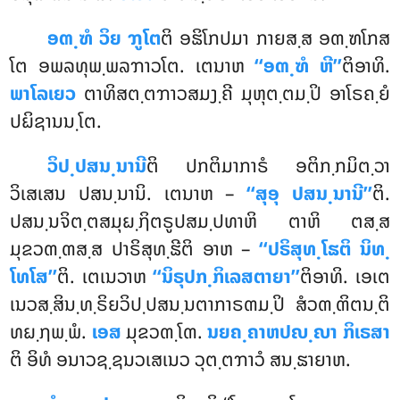
ອຓ຺ຑໍ ວິຍ ຠູໂຕ
ຕິ ອຘິໂກປມາ ກາຍສ຺ສ ອຓ຺ຑໂກສ
ໂຕ ອພລທຸພ຺ພລຠາວໂຕ. ເຕນາຫ
‘‘ອຓ຺ຑໍ ຫີ’’
ຕິອາທິ.
ພາໂລເຍວ
ຕາທິສຕ຺ຕຠາວສມງ຺ຄີ ມຸຫຸຕ຺ຕມ຺ປິ ອາໂຣຄ຺ຍໍ
ປຏິຊານນ຺ໂຕ.
ວິປ຺ປສນ຺ນານີ
ຕິ ປກຕິມາກາຣໍ ອຕິກ຺ກມິຕ຺ວາ
ວິເສເສນ ປສນ຺ນານິ. ເຕນາຫ –
‘‘ສຸອຸ ປສນ຺ນານີ’’
ຕິ.
ປສນ຺ນຈິຕ຺ຕສມຸຏ຺ຐິຕຣູປສມ຺ປທາຫິ ຕາຫິ ຕສ຺ສ
ມຸຂວຓ຺ຓສ຺ສ ປາຣິສຸທ຺ຘີຕິ ອາຫ –
‘‘ປຣິສຸທ຺ໂຘຕິ ນິທ຺
ໂທໂສ’’
ຕິ. ເຕເນວາຫ
‘‘ນິຣຸປກ຺ກິເລສຕາຍາ’’
ຕິອາທິ. ເອເຕ
ເນວສ຺ສິນ຺ທ຺ຣິຍວິປ຺ປສນ຺ນຕາກາຣຓມ຺ປິ ສໍວຓ຺ຓິຕນ຺ຕິ
ທຏ຺ຐພ຺ພໍ.
ເອສ
ມຸຂວຓ຺ໂຓ.
ນຍຄ຺ຄາຫປຎ຺ຎາ ກິເຣສາ
ຕິ ອິທໍ ອນາວຊ຺ຊນວເສເນວ ວຸຕ຺ຕຠາວໍ ສນ຺ຘາຍາຫ.