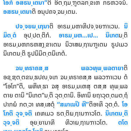
ໂອກໍ ອສຣນ຺ເຕນາ’’
ຕິ ອິຕ຺ຖມ຺ຠູຕລກ຺ຂເຓ ກຣຓວຈນໍ.
ອສຣນ຺ເຕນາ
ຕິ ອນຸປຄຈ຺ຉນ຺ເຕນ.
ປຈ຺ຈຍຏ຺ເຐນາ
ຕິ ອາຣມ຺ມຓາທິປຈ຺ຈຍຠາເວນ.
ນິ
ມິຕ຺ຕໍ
ອຸປ຺ປຕ຺ຕິກໍ.
ອາຣມ຺ມຓ…ເປ… ນິເກຕ
ນ຺ຕິ
ອາຣມ຺ມຓກຣຓສງ຺ຂາເຕນ ນິວາສຏ຺ຐານຠູເຕນ ຣູປເມວ
ນິເກຕນ຺ຕິ ຣູປນິມິຕ຺ຕນິເກຕໍ.
ຉນ຺ທຣາຄສ຺ສ ພລວທຸພ຺ພລຕາຍາ
ຕິ
ອຊ຺ຌຕ຺ຕຂນ຺ຘປຎ຺ຈເກ ຉນ຺ທຣາຄສ຺ສ ພລວຠາເວນ ຕໍ
‘‘ໂອໂກ’’ຕິ, ພຫິທ຺ຘາ ຉສຸ ອາຣມ຺ມເຓສຸ ຕສ຺ສ ທຸພ຺ພລ
ຕາຍ ຕານິ ‘‘ນິເກຕ’’ນ຺ຕິ ວຸຕ຺ຕານິ. ອິທານິ ຍຖາວຸຕ຺ຕມຕ຺ຖໍ
ປາກຏໍ ກຕ຺ວາ ທສ຺ເສຕຸໍ
‘‘ສມາເນປິ ຫີ’’
ຕິອາທິ ວຸຕ຺ຕໍ.
ໂອ
ໂກຕິ ວຸຈ຺ຈຕິ
ເຄຫເມວ ຣຕ຺ຕິຏ຺ຐານຠາວໂຕ.
ນິເກຕນ຺ຕິ
ວຸຈ຺ຈຕິ
ອຸຍ຺ຍານາທິ ທິວາຏ຺ຐານຠາວໂຕ.
ຕໂຕ