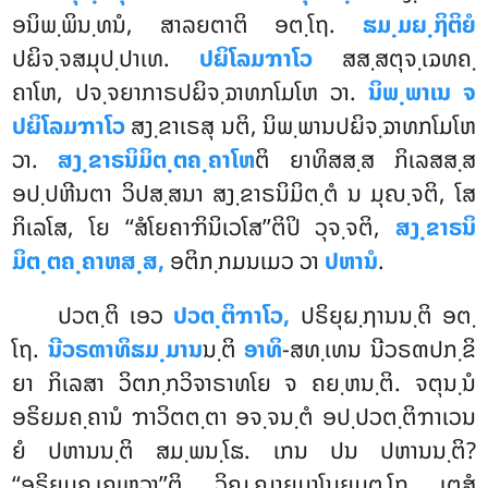
ອນິພ຺ພິນ຺ທນໍ, ສາລຍຕາຕິ ອຕ຺ໂຖ.
ຘມ຺ມຏ຺ຐິຕິຍໍ
ປຏິຈ຺ຈສມຸປ຺ປາເທ.
ປຏິໂລມຠາໂວ
ສສ຺ສຕຸຈ຺ເຉທຄ຺
ຄາໂຫ, ປຈ຺ຈຍາກາຣປຏິຈ຺ຉາທກໂມໂຫ ວາ.
ນິພ຺ພາເນ
ຈ
ປຏິໂລມຠາໂວ
ສງ຺ຂາເຣສຸ ນຕິ, ນິພ຺ພານປຏິຈ຺ຉາທກໂມໂຫ
ວາ.
ສງ຺ຂາຣນິມິຕ຺ຕຄ຺ຄາໂຫ
ຕິ ຍາທິສສ຺ສ ກິເລສສ຺ສ
ອປ຺ປຫີນຕາ ວິປສ຺ສນາ ສງ຺ຂາຣນິມິຕ຺ຕໍ ນ ມຸຎ຺ຈຕິ, ໂສ
ກິເລໂສ, ໂຍ ‘‘ສໍໂຍຄາຠິນິເວໂສ’’ຕິປິ ວຸຈ຺ຈຕິ,
ສງ຺ຂາຣນິ
ມິຕ຺ຕຄ຺ຄາຫສ຺ສ,
ອຕິກ຺ກມນເມວ ວາ
ປຫານໍ
.
ປວຕ຺ຕິ ເອວ
ປວຕ຺ຕິຠາໂວ,
ປຣິຍຸຏ຺ຐານນ຺ຕິ ອຕ຺
ໂຖ.
ນີວຣຓາທິຘມ຺ມານ
ນ຺ຕິ
ອາທິ
-ສທ຺ເທນ ນີວຣຓປກ຺ຂິ
ຍາ ກິເລສາ ວິຕກ຺ກວິຈາຣາທໂຍ ຈ ຄຍ຺ຫນ຺ຕິ. ຈຕຸນ຺ນໍ
ອຣິຍມຄ຺ຄານໍ ຠາວິຕຕ຺ຕາ ອຈ຺ຈນ຺ຕໍ ອປ຺ປວຕ຺ຕິຠາເວນ
ຍໍ ປຫານນ຺ຕິ ສມ຺ພນ຺ໂຘ. ເກນ ປນ ປຫານນ຺ຕິ?
‘‘ອຣິຍມຄ຺ເຄເຫວາ’’ຕິ ວິຎ຺ຎາຍມາໂນຍມຕ຺ໂຖ ເຕສໍ