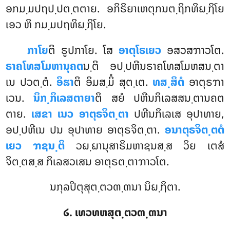
ອກມ຺ມປຖປ຺ປຕ຺ຕຕາຍ. ອກິຣິຍາເຫຕຸກນຕ຺ຖິກທິຏ຺ຐິໂຍ
ເອວ ຫິ ກມ຺ມປຖທິຏ຺ຐິໂຍ.
ກາໂຍ
ຕິ ຣູປກາໂຍ. ໂສ
ອາຕຸໂຣເຍວ
ອສວສຠາວໂຕ.
ຣາຄໂທສໂມຫານຸຄຕ
ນ຺ຕິ ອປ຺ປຫີນຣາຄໂທສໂມຫສນ຺ຕາ
ເນ
ປວຕ຺ຕໍ.
ອິຘາ
ຕິ ອິມສ຺ມິໍ ສຸຕ຺ເຕ.
ທສ຺ສິຕໍ
ອາຕຸຣຠາ
ເວນ.
ນິກ຺ກິເລສຕາຍາ
ຕິ ສຍໍ ປຫີນກິເລສສນ຺ຕານຄຕ
ຕາຍ.
ເສຂາ ເນວ ອາຕຸຣຈິຕ຺ຕາ
ປຫີນກິເລເສ ອຸປາທາຍ,
ອປ຺ປຫີເນ ປນ ອຸປາທາຍ ອາຕຸຣຈິຕ຺ຕາ.
ອນາຕຸຣຈິຕ຺ຕຕໍ
ເຍວ ຠຊນ຺ຕິ
ວຏ຺ຏານຸສາຣິມຫາຊນສ຺ສ ວິຍ ເຕສໍ
ຈິຕ຺ຕສ຺ສ ກິເລສວເສນ ອາຕຸຣຕ຺ຕາຠາວໂຕ.
ນກຸລປິຕຸສຸຕ຺ຕວຓ຺ຓນາ ນິຏ຺ຐິຕາ.
໒. ເທວທຫສຸຕ຺ຕວຓ຺ຓນາ