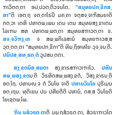
ຠາວິຕຕ຺ຕາ ອປ຺ປວຕ຺ຕິວຈນໂຕ.
‘‘ສມຸທຍປກ຺ຂິກສ຺
ສາ’’
ຕິ ເອຕ຺ຖ ຈຕ຺ຕາໂຣປິ ມຄ຺ຄາ ຈຕຸສຈ຺ຈາຠິສມຍາຕິ
ກຕ຺ວາ ເຕຫິ ປຫາຕພ຺ເພນ ເຕນ ເຕນ ສມຸທຍສງ຺ຂາເຕນ
ໂລເຠນ ສຫ ປຫາຕພ຺ພຕ຺ຕາ ສມຸທຍສຠາວຕ຺ຕາ ຈ.
ສຈ຺ຈວິຠງ຺ເຄ
ຈ ສພ຺ພກິເລສານໍ ສມຸທຍຠາວສ຺ສ
ວຸຕ຺ຕຕ຺ຕາ ‘‘ສມຸທຍປກ຺ຂິກາ’’ຕິ ທິຏ຺ຐິອາທໂຍ ວຸຈ຺ຈນ຺ຕິ.
ປຏິປສ຺ສທ຺ຘຕ຺ຕໍ
ວູປສນ຺ຕຕາ.
ສງ຺ຂຕນິສ຺ສຏຕາ
ສງ຺ຂາຣສຠາວາຠາໂວ.
ປຫີນ
ສພ຺ພສງ຺ຂຕ
ນ຺ຕິ ວິຣຫິຕສພ຺ພສງ຺ຂຕໍ, ວິສງ຺ຂາຣນ຺ຕິ
ອຕ຺ໂຖ. ປຫານຎ຺ຈ ຕໍ ວິນໂຍ ຈາຕິ
ປຫານວິນໂຍ
ປຸຣິເມນ
ອຕ຺ເຖນ. ທຸຕິເຍນ ປນ ປຫີຍຕີຕິ ປຫານໍ, ຕສ຺ສ ວິນໂຍຕິ
ໂຍເຊຕພ຺ໂພ.
ຠິນ຺ນສໍວຣຕ຺ຕາ
ຕິ
ນຏ຺ຐສໍວຣຕ຺ຕາ, ສໍວຣາຠາວໂຕ