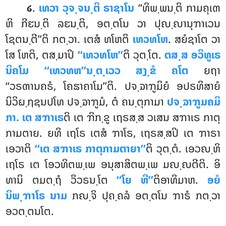
.
ເທວາ
ວຸຈ຺ຈນ຺ຕິ ຣາຊາໂນ
‘‘ທິພ຺ພນ຺ຕິ ກາມຄຸເຓ
໒
ຫິ ກີຬນ຺ຕິ ລຬນ຺ຕິ, ອຕ຺ຕໂນ ວາ ປຸຎ຺ຎານຸຠາເວນ
ໂຊຕນ຺ຕີ’’ຕິ ກຕ຺ວາ. ເຕສໍ ທໂຫຕິ
ເທວທໂຫ
. ສຍໍຊາໂຕ ວາ
ໂສ ໂຫຕິ, ຕສ຺ມາປິ
‘‘ເທວທໂຫ’’
ຕິ ວຸຕ຺ໂຕ.
ຕສ຺ສ ອວິທູເຣ
ນິຄໂມ ‘‘ເທວທຫ’’ນ຺ຕ຺ເວວ ສງ຺ຂໍ ຄໂຕ
ຍຖາ
‘‘ວຣຓານຄຣໍ, ໂຄຘາຄາໂມ’’ຕິ. ປຈ຺ຉາຠູມິຍໍ ອປຣທິສາຍໍ
ນິວິຏ຺ຐຊນປໂທ ປຈ຺ຉາຠູມໍ, ຕໍ ຄນ຺ຕຸກາມາ
ປຈ຺ຉາຠູມຄມິ
ກາ. ເຕ ສຠາເຣ
ຕິ ເຕ ຠິກ຺ຂູ ເຖຣສ຺ສ ວເສນ ສຠາເຣ ກາຕຸ
ກາມຕາຍ. ຍທິ ເຖໂຣ ເຕສໍ ຠາໂຣ, ເຖຣສ຺ສປິ ເຕ ຠາຣາ
ເອວາຕິ
‘‘ເຕ ສຠາເຣ ກາຕຸກາມຕາຍາ’’
ຕິ ວຸຕ຺ຕໍ. ເອວຎ຺ຫິ
ເຖໂຣ ເຕ ໂອວທິຕພ຺ເພ ອນຸສາສິຕພ຺ເພ ມຎ຺ຎຕີຕິ. ອິ
ທານິ ຕມຕ຺ຖໍ ວິວຣນ຺ໂຕ
‘‘ໂຍ ຫີ’’
ຕິອາທິມາຫ.
ອຍໍ
ນິພ຺ຠາໂຣ ນາມ
ກຎ຺ຈິ ປຸຄ຺ຄລໍ ອຕ຺ຕໂນ ຠາຣໍ ກຕ຺ວາ
ອວຕ຺ຕນໂຕ.