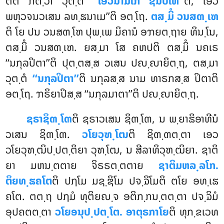
ຕີຕິ ກຕ຺ວາ ວຸຕ຺ຕໍ
‘‘ເອວໍນາມເກ ຊນປເທ’’
ຕິ, ເອວໍ
ພຫຸວຈນວເສນ ລທ຺ຘນາເມ’’ຕິ ອຕ຺ໂຖ.
ຕສ຺ມິໍ ວນສຓ຺ເຑ
ຕິ ໂຍ ປນ ວນສຓ຺ໂຑ ປຸພ຺ເພ ມິຄານໍ ອຠຍຕ຺ຖາຍ ທິນ຺ໂນ,
ຕສ຺ມິໍ ວນສຓ຺ເຑ. ຍສ຺ມາ ໂສ ຄຫປຕິ ຕສ຺ມິໍ ນຄເຣ
‘‘ນກຸລປິຕາ’’ຕິ ປຸຕ຺ຕສ຺ສ ວເສນ ປຎ຺ຎາຍິຕ຺ຖ, ຕສ຺ມາ
ວຸຕ຺ຕໍ
‘‘ນກຸລປິຕາ’’
ຕິ ນກຸລສ຺ສ ນາມ ທາຣກສ຺ສ ປິຕາຕິ
ອຕ຺ໂຖ. ຠຣິຍາປິສ຺ສ ‘‘ນກຸລມາຕາ’’ຕິ ປຎ຺ຎາຍິຕ຺ຖ.
ຊຣາຊິຓ຺ໂຓ
ຕິ
ຊຣາວເສນ ຊິຓ຺ໂຓ, ນ ພ຺ຍາຘິອາທີນໍ
ວເສນ ຊິຓ຺ໂຓ.
ວໂຍວຸຑ຺ໂຒ
ຕິ ຊິຓ຺ຓຕ຺ຕາ ເອວ
ວໂຍວຸຑ຺ຒິປ຺ປຕ຺ຕິຍາ ວຸຑ຺ໂຒ, ນ ສີລາທິວຸຑ຺ຒິຍາ. ຊາຕິ
ຍາ ມຫນ຺ຕຕາຍ ຈິຣຣຕ຺ຕຕາຍ
ຊາຕິມຫລ຺ລໂກ.
ຕິຍທ຺ຘຄໂຕ
ຕິ ປຐໂມ ມຊ຺ຌິໂມ ປຈ຺ຉິໂມຕິ ຕໂຍ ອທ຺ເຘ
ຄໂຕ. ຕຕ຺ຖ ປຐມໍ ທຸຕິຍຎ຺ຈ ອຕິກ຺ກນ຺ຕຕ຺ຕາ ປຈ຺ຉິມໍ
ອຸປຄຕຕ຺ຕາ
ວໂຍອນຸປ຺ປຕ຺ໂຕ. ອາຕຸຣກາໂຍ
ຕິ ທຸກ຺ຂເວທ