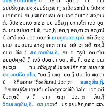
ວິປສ຺ສນາຎາເຓສູ’’
ຕິ ກສ຺ມາ ວຸຕ຺ຕໍ? ນນຸ ນາມ
ຣູປປຣິຈ຺ເຉທປຈ຺ຈຍປຣິຄ຺ຄຫກງ຺ຂາວິຕຣຓານິ ນ ວິປສ຺ສ
ນາຎາຓານິ ສມ຺ມສນາກາເຣນ ອປ຺ປວຕ຺ຕນໂຕ? ສຈ຺ຈເມ
ຕໍ, ວິປສ຺ສນາຎາຓສ຺ສ ປນ ອຘິຏ຺ຐານຠາວໂຕ ເອວໍ ວຸຕ຺
ຕໍ. ນາມຣູປມຕ຺ຕມິທໍ, ‘‘ນຕ຺ຖິ ເອຕ຺ຖ ອຕ຺ຕາ ວາ ອຕ຺ຕນິ
ຍໍ
ວາ’’ຕິ ເອວໍ ປວຕ຺ຕຎາຓໍ
ນາມຣູປວວຕ຺ຖານໍ
. ສຕິ ວິຊ຺ຊ
ມາເນ ຂນ຺ຘປຎ຺ຈກສງ຺ຂາເຕ ກາເຍ, ສຍໍ ວາ ສຕີ ຕສ຺ມິໍ
ກາເຍ ທິຏ຺ຐິ
ສກ຺ກາຍທິຏ຺ຐິ,
ສາ ຈ ‘‘ຣູປໍ ອຕ຺ຕໂຕ
ສມນຸປສ຺ສຕີ’’ຕິ ເອວໍ ປວຕ຺ຕາ ອຕ຺ຕທິຏ຺ຐິ. ຕສ຺ສ ນາມ
ຣູປສ຺ສ ກມ຺ມາວິຊ຺ຊາທິປຈ຺ຈຍປຣິຄ຺ຄຓ຺ຫນຎາຓໍ
ປຈ຺ຈຍປຣິຄ຺ຄໂຫ
. ‘‘ນຕ຺ຖິ ເຫຕຸ, ນຕ຺ຖິ ປຈ຺ຈໂຍ ສຕ຺ຕາ
ນໍ ສໍກິເລສາຍາ’’ຕິອາທິນຍປ຺ປວຕ຺ຕາ
ອເຫຕຸທິຏ຺ຐິ
.
‘‘ອິສ຺ສຣປຸຣິສປຊາປຕິປກຕິອຓຸກາລາທີຫິ ໂລໂກ ປວຕ຺ຕຕິ
ນິວຕ຺ຕຕິ ຈາ’’ຕິ ຕຖາ ຕຖາ ປວຕ຺ຕາ ທິຏ຺ຐິ
ວິສມເຫຕຸທິຏ຺ຐິ. ຕສ຺ເສວາ
ຕິ ປຈ຺ຈຍປຣິຄ຺ຄຫສ຺ເສວ.