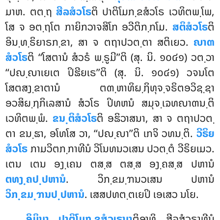
ມາຫ. ຕຕ຺ຖ
ສີລສໍວໂຣ
ຕິ ປາຕິໂມກ຺ຂສໍວໂຣ ເວທິຕພ຺ໂພ,
ໂສ ຈ ອຕ຺ຖໂຕ ກາຍິກວາຈສິໂກ ອວີຕິກ຺ກໂມ.
ສຕິສໍວໂຣ
ຕິ
ອິນ຺ທ຺ຣິຍາຣກ຺ຂາ, ສາ ຈ ຕຖາປວຕ຺ຕາ ສຕິເຍວ.
ຎາຓ
ສໍວໂຣ
ຕິ ‘‘ໂສຕານໍ ສໍວຣໍ ພ຺ຣູມີ’’ຕິ (ສຸ. ນິ. ໑໐໔໑) ວຕ຺ວາ
‘‘ປຎ຺ຎາເຍເຕ ປິຘີຍເຣ’’ຕິ (ສຸ. ນິ. ໑໐໔໑) ວຈນໂຕ
ໂສຕສງ຺ຂາຕານໍ ຕຓ຺ຫາທິຏ຺ຐິທຸຈ຺ຈຣິຕອວິຊ຺ຊາ
ອວສິຏ຺ຐກິເລສານໍ ສໍວໂຣ ປິທຫນໍ ສມຸຈ຺ເຉທຎາຓນ຺ຕິ
ເວທິຕພ຺ພໍ.
ຂນ຺ຕິສໍວໂຣ
ຕິ ອຘິວາສນາ, ສາ ຈ ຕຖາປວຕ຺
ຕາ ຂນ຺ຘາ, ອໂທໂສ ວາ, ‘‘ປຎ຺ຎາ’’ຕິ ເກຈິ ວທນ຺ຕິ.
ວີຣິຍ
ສໍວໂຣ
ກາມວິຕກ຺ກາທີນໍ ວິໂນທນວເສນ ປວຕ຺ຕໍ ວີຣິຍເມວ.
ເຕນ ເຕນ ອງ຺ເຄນ ຕສ຺ສ ຕສ຺ສ ອງ຺ຄສ຺ສ ປຫານໍ
ຕທງ຺ຄປ຺ປຫານໍ
. ວິກ຺ຂມ຺ຠນວເສນ ປຫານໍ
ວິກ຺ຂມ຺ຠນປ຺ປຫານໍ
. ເສສປທຕ຺ຕເຍປິ ເອເສວ ນໂຍ.
ອິມິນາ ປາຕິໂມກ຺ຂສໍວເຣນາ
ຕິອາທິ ສີລສໍວຣາທີນໍ