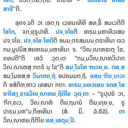
ສາຣີ’’
ຕິ.
ອຸຄຈ຺ຉຕິ ວາ ເອຕ຺ຖ ເວທນາທີຫິ ສທ຺ຘິໍ ສມເວຕີຕິ
ໂອໂກ,
ຈກ຺ຂຸຣູປາທິ.
ປຈ຺ຈໂຍ
ຕິ ອາຣມ຺ມຓາທິວເສນ
ປຈ຺ຈໂຍ.
ປຈ຺ຈໂຍ ໂຫຕີ
ຕິ ອນນ຺ຕຣສມນນ຺ຕຣາທິນາ ເຈວ
ກມ຺ມູປນິສ຺ສຍອາຣມ຺ມຓາທິນາ ຈ. ‘‘ວິຎ຺ຎາຓຘາຕຸ ໂຂ,
ຄຫປຕີ’’ຕິ ເອວໍ ວຸຕ຺ເຕ ‘‘ກມ຺ມວິຎ຺ຎາຓວິປາກ
ວິຎ຺ຎາເຓສຸ ກຕຣໍ ນຸ ໂຂ’’ຕິ
ສມ຺ໂມໂຫ ຠເວຍ຺ຍ. ຕສ຺ສ
ສມ຺ໂມຫສ຺ສ
ວິຆາຕຕ຺ຖໍ
ອປຄມນຕ຺ຖໍ.
ອສມ຺ຠິນ຺ນາວາ
ຕິ ອສໍກິຓ຺ຓາວ ເທສນາ ກຕາ.
ອາຣມ຺ມຓວເສນ ຈຕສ຺ໂສ
ອຠິສງ຺ຂາຣວິຎ຺ຎາຓຏ຺ຐິຕິໂຍ ວຸຕ຺ຕາ
– ‘‘ຣູປຸປຍໍ ວາ,
ຠິກ຺ຂເວ, ວິຎ຺ຎາຓໍ ຕິຏ຺ຐມານໍ ຕິຏ຺ເຐຍ຺ຍ, ຣູ
ປາຣມ຺ມຓ’’ນ຺ຕິອາທິນາ (ສໍ. ນິ. ໓.໕໓).
ຕາ
ວິຎ຺ຎາຓຏ຺ຐິຕິໂຍ
ທສ຺ເສຕຸມ຺ປິ
.