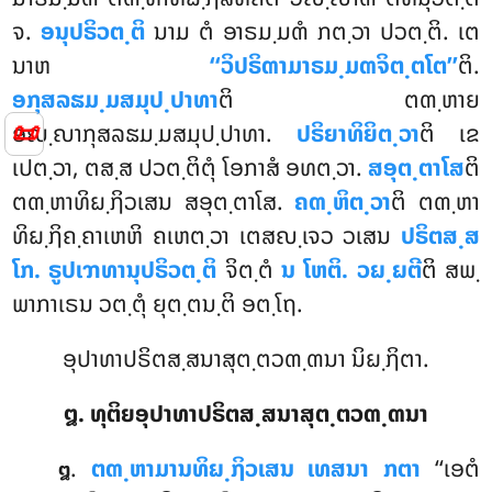
ຈ.
ອນຸປຣິວຕ຺ຕິ
ນາມ ຕໍ ອາຣມ຺ມຓໍ ກຕ຺ວາ ປວຕ຺ຕິ. ເຕ
ນາຫ
‘‘ວິປຣິຓາມາຣມ຺ມຓຈິຕ຺ຕໂຕ’’
ຕິ.
ອກຸສລຘມ຺ມສມຸປ຺ປາທາ
ຕິ ຕຓ຺ຫາຍ
📜
ອຎ຺ຎາກຸສລຘມ຺ມສມຸປ຺ປາທາ.
ປຣິຍາທິຍິຕ຺ວາ
ຕິ ເຂ
ເປຕ຺ວາ, ຕສ຺ສ ປວຕ຺ຕິຕຸໍ ໂອກາສໍ ອທຕ຺ວາ.
ສອຸຕ຺ຕາໂສ
ຕິ
ຕຓ຺ຫາທິຏ຺ຐິວເສນ ສອຸຕ຺ຕາໂສ.
ຄຓ຺ຫິຕ຺ວາ
ຕິ ຕຓ຺ຫາ
ທິຏ຺ຐິຄ຺ຄາເຫຫິ ຄເຫຕ຺ວາ ເຕສຎ຺ເຈວ ວເສນ
ປຣິຕສ຺ສ
ໂກ. ຣູປເຠທານຸປຣິວຕ຺ຕິ
ຈິຕ຺ຕໍ
ນ ໂຫຕິ. ວຏ຺ຏຕີ
ຕິ ສພ຺
ພາກາເຣນ ວຕ຺ຕຸໍ ຍຸຕ຺ຕນ຺ຕິ ອຕ຺ໂຖ.
ອຸປາທາປຣິຕສ຺ສນາສຸຕ຺ຕວຓ຺ຓນາ ນິຏ຺ຐິຕາ.
໘. ທຸຕິຍອຸປາທາປຣິຕສ຺ສນາສຸຕ຺ຕວຓ຺ຓນາ
.
ຕຓ຺ຫາມານທິຏ຺ຐິວເສນ ເທສນາ ກຕາ
‘‘ເອຕໍ
໘