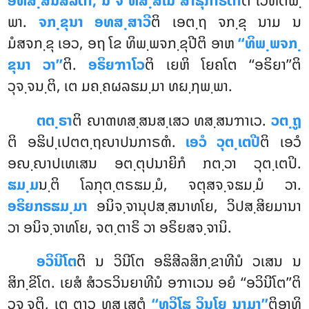
ອທສ຺ສນສີລຕາ, ນ ຈ ທສ຺ສເນ ສາຘຸກາຣິຕາ
ຕິ ເວທິຕພ຺
ພາ.
ຈກ຺ຂຸນາ ອທສ຺ສາວີ
ຕິ ເອຕ຺ຖ ຈກ຺ຂຸ ນາມ ນ
ມໍສຈກ຺ຂຸ ເອວ, ອຖ ໂຂ ທິພ຺ພຈກ຺ຂຸປີຕິ ອາຫ
‘‘ທິພ຺ພຈກ຺
ຂຸນາ ວາ’’
ຕິ.
ອຣິຍຠາໂວ
ຕິ ເຍຫິ ໂຍຄໂຕ ‘‘ອຣິຍາ’’ຕິ
ວຸຈ຺ຈນ຺ຕິ, ເຕ ມຄ຺ຄຜລຘມ຺ມາ ທຏ຺ຐພ຺ພາ.
ຕຕ຺ຣາ
ຕິ ຎາຓທສ຺ສນສ຺ເສວ ທສ຺ສນຠາເວ.
ວຕ຺ຖູ
ຕິ ອຘິປ຺ເປຕຕ຺ຖຎາປນກາຣຓໍ.
ເອວໍ ວຸຕ຺ເຕປີ
ຕິ ເອວໍ
ອຎ຺ຎາປເທເສນ ອຕ຺ຕຸປນາຍິກໍ ກຕ຺ວາ
ວຸຕ຺ເຕປິ.
ຘມ຺ມ
ນ຺ຕິ ໂລກຸຕ຺ຕຣຘມ຺ມໍ, ຈຕຸສຈ຺ຈຘມ຺ມໍ ວາ.
ອຣິຍກຣຘມ຺ມາ
ອນິຈ຺ຈານຸປສ຺ສນາທໂຍ, ວິປສ຺ສິຍມານາ
ວາ ອນິຈ຺ຈາທໂຍ, ຈຕ຺ຕາຣິ ວາ ອຣິຍສຈ຺ຈານິ.
ອວິນີໂຕ
ຕິ
ນ ວິນີໂຕ ອຘິສີລສິກ຺ຂາທີນໍ ວເສນ ນ
ສິກ຺ຂິໂຕ. ເຍສໍ ສໍວຣວິນຍາທີນໍ ອຠາເວນ ອຍໍ ‘‘ອວິນີໂຕ’’ຕິ
ວຸຈ຺ຈຕິ, ເຕ ຕາວ ທສ຺ເສຕຸໍ
‘‘ທຸວິໂຘ ວິນໂຍ ນາມາ’’
ຕິອາທິ