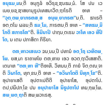
ອນຸຘມ຺ມ
ນ຺ຕິ ອນຸກູລໍ ອວິຣຸຊ຺ຌນຘມ຺ມໍ. ໂສ ປນ ເວ
ເນຍ຺ຍຊ຺ຌາສຍານຸຣູປເທສນາວິຕ຺ຖາໂຣຕິ ອາຫ –
‘‘ວຸຕ຺ຕພ຺ຍາກຣຓສ຺ສ ອນຸພ຺ຍາກຣຓ’’
ນ຺ຕິ. ຘາເຣຕິ
ອຕ຺ຕໂນ
ຜລນ຺ຕິ
ຘມ຺ໂມ,
ກາຣຓນ຺ຕິ ອາຫ –
‘‘ສຫຘມ຺ມິ
ໂກຕິ ສກາຣໂຓ’’
ຕິ.
ອິມິນາປິ
ປາຐນ຺ຕເຣນ
ວາໂທ ເອວ ທີປິ
ໂຕ,
ນ ເຕນ ປກາສິຕາ ກິຣິຍາ.
ຕຓ຺ຫາວເສເນວ
ຉນ຺ນມ຺ປິ ປທານໍ
ອຕ຺ໂຖ ເວທິຕພ຺
ໂພ
. ຍສ຺ມາ ຣາຄາທໂຍ ຕຓ຺ຫາຍ ເອວ ອວຕ຺ຖາວິເສສາຕິ.
ເຕນາຫ
‘‘ຕຓ຺ຫາ ຫີ’’
ຕິອາທິ. ວິຫນນ຺ຕິ ກາຍໍ ຈິຕ຺ຕຎ຺ຈາ
ຕິ
ວິຆາໂຕ,
ທຸກ຺ຂນ຺ຕິ ອາຫ –
‘‘ອວິຆາໂຕຕິ
ນິທຸກ຺ໂຂ’’
ຕິ.
ອຸປາຍາເສຕິ ອຸປຕາເປຕີຕິ ອຸປາຍາໂສ, ອຸປຕາໂປ.
ຕປ຺ປຏິປກ຺ໂຂ ປນ
ອນຸປາຍາໂສ ນິຣູປຕາໂປ
ທຏ຺ຐພ຺ໂພ.
ສພ຺ພຕ຺ຖາ
ຕິ ສພ຺ພວາເຣສຸ.