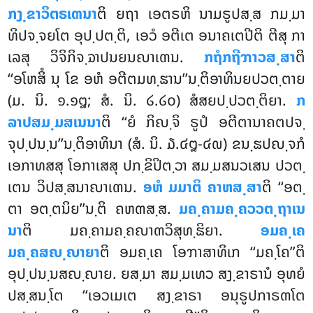
ກງ຺ຂາວິຕຣເຓນາ
ຕິ ຍຖາ ເອຕຣຫິ ນາມຣູປສ຺ສ ກມ຺ມາ
ທິປຈ຺ຈຍໂຕ ອຸປ຺ປຕ຺ຕິ, ເອວໍ ອຕີເຕ ອນາຄເຕປີຕິ ຕີສຸ ກາ
ເລສຸ ວິຈິກິຈ຺ຉາປນຍນຎາເຓນ.
ກຖໍກຖີຠາວສ຺ສາ
ຕິ
‘‘ອໂຫສິໍ ນຸ ໂຂ ອຫໍ
ອຕີຕມທ຺ຘານ’’ນ຺ຕິອາທິນຍປວຕ຺ຕາຍ
(ມ. ນິ. ໑.໑໘; ສໍ. ນິ. ໒.໒໐) ສໍສຍປ຺ປວຕ຺ຕິຍາ.
ກ
ລາປສມ຺ມສເນນາ
ຕິ ‘‘ຍໍ ກິຎ຺ຈິ ຣູປໍ ອຕີຕານາຄຕປຈ຺
ຈຸປ຺ປນ຺ນ’’ນ຺ຕິອາທິນາ (ສໍ. ນິ. ໓.໔໘-໔໙) ຂນ຺ຘປຎ຺ຈກໍ
ເອກາທສສຸ ໂອກາເສສຸ ປກ຺ຂິປິຕ຺ວາ ສມ຺ມສນວເສນ ປວຕ຺
ເຕນ ວິປສ຺ສນາຎາເຓນ.
ອຫໍ ມມາຕິ ຄາຫສ຺ສາ
ຕິ ‘‘ອຕ຺
ຕາ ອຕ຺ຕນິຍ’’ນ຺ຕິ ຄຫຓສ຺ສ.
ມຄ຺ຄາມຄ຺ຄວວຕ຺ຖາເນ
ນາ
ຕິ ມຄ຺ຄາມຄ຺ຄຎາຓວິສຸທ຺ຘິຍາ.
ອມຄ຺ເຄ
ມຄ຺ຄສຎ຺ຎາຍາ
ຕິ ອມຄ຺ເຄ ໂອຠາສາທິເກ ‘‘ມຄ຺ໂຄ’’ຕິ
ອຸປ຺ປນ຺ນສຎ຺ຎາຍ. ຍສ຺ມາ ສມ຺ມເທວ ສງ຺ຂາຣານໍ ອຸທຍໍ
ປສ຺ສນ຺ໂຕ ‘‘ເອວເມເຕ ສງ຺ຂາຣາ ອນຸຣູປກາຣຓໂຕ