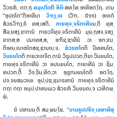
ວິວຣຓໍ. ຕຕ຺ຖ
ສມຸເປໂຕ
ຕິ
ອິຕິ
-ສທ຺ໂທ ອາທິອຕ຺ໂຖ. ເຕນ
‘‘ອຸປຄໂຕ’’ຕິອາທິນາ
ວິຠງ຺ເຄ
(ວິຠ. ໕໑໑) ອາຄຕໍ
ສໍວຣວິຠງ຺ຄໍ ທສ຺ເສຕິ.
ກາຍທຸຈ຺ຈຣິຕາທີນ
ນ຺ຕິ ທຸສ຺
ສີລ຺ຍສງ຺ຂາຕານໍ ກາຍວຈີທຸຈ຺ຈຣິຕາທີນໍ ມຸຏ຺ຐສຈ຺ຈສງ຺
ຂາຕສ຺ສ ປມາທສ຺ສ, ອຠິຊ຺ຌາທີນໍ ວາ ອກ຺ຂນ຺
ຕິອຎ຺ຎາຓໂກສຊ຺ຊານຎ຺ຈ.
ສໍວຣຓໂຕ
ຕິ ປິທຫນໂຕ,
ວິນຍນໂຕ
ຕິ ກາຍວາຈາຈິຕ຺ຕານໍ ວິຣູປປວຕ຺ຕິຍາ ວິນຍນໂຕ,
ກາຍທຸຈ຺ຈຣິຕາທີນໍ ວາ ອປນຍນໂຕ, ກາຍາທີນໍ ວາ ຊິມ຺
ຫປວຕ຺ຕິໍ ວິຈ຺ຉິນ຺ທິຕ຺ວາ ອຸຊຸກນຍນໂຕຕິ ອຕ຺ໂຖ.
ປຈ຺ຈຍສມວາເຍ ອຸປ຺ປຊ຺ຊນາຣຫານໍ ກາຍທຸຈ຺ຈຣິຕາທີນໍ
ຕຖາ ຕຖາ ອນຸປ຺ປາທນເມວ ສໍວຣຓໍ ວິນຍນຎ຺ຈ ເວທິຕພ຺
ພໍ.
ຍໍ ປຫານນ຺ຕິ ສມ຺ພນ຺ໂຘ.
‘‘ນາມຣູປປຣິຈ຺ເຉທາທີສຸ