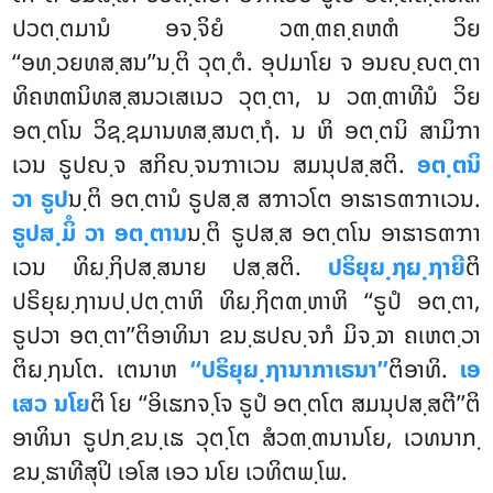
ປວຕ຺ຕມານໍ ອຈ຺ຈິຍໍ ວຓ຺ຓຄ຺ຄຫຓໍ ວິຍ
‘‘ອທ຺ວຍທສ຺ສນ’’ນ຺ຕິ ວຸຕ຺ຕໍ. ອຸປມາໂຍ ຈ ອນຎ຺ຎຕ຺ຕາ
ທິຄຫຓນິທສ຺ສນວເສເນວ ວຸຕ຺ຕາ, ນ ວຓ຺ຓາທີນໍ ວິຍ
ອຕ຺ຕໂນ ວິຊ຺ຊມານທສ຺ສນຕ຺ຖໍ. ນ ຫິ ອຕ຺ຕນິ ສາມິຠາ
ເວນ ຣູປຎ຺ຈ ສກິຎ຺ຈນຠາເວນ ສມນຸປສ຺ສຕິ.
ອຕ຺ຕນິ
ວາ ຣູປ
ນ຺ຕິ ອຕ຺ຕານໍ ຣູປສ຺ສ ສຠາວໂຕ ອາຘາຣຓຠາເວນ.
ຣູປສ຺ມິໍ ວາ ອຕ຺ຕານ
ນ຺ຕິ ຣູປສ຺ສ ອຕ຺ຕໂນ ອາຘາຣຓຠາ
ເວນ ທິຏ຺ຐິປສ຺ສນາຍ ປສ຺ສຕິ.
ປຣິຍຸຏ຺ຐຏ຺ຐາຍີ
ຕິ
ປຣິຍຸຏ຺ຐານປ຺ປຕ຺ຕາຫິ ທິຏ຺ຐິຕຓ຺ຫາຫິ ‘‘ຣູປໍ ອຕ຺ຕາ,
ຣູປວາ ອຕ຺ຕາ’’ຕິອາທິນາ ຂນ຺ຘປຎ຺ຈກໍ ມິຈ຺ຉາ ຄເຫຕ຺ວາ
ຕິຏ຺ຐນໂຕ. ເຕນາຫ
‘‘ປຣິຍຸຏ຺ຐານາກາເຣນາ’’
ຕິອາທິ.
ເອ
ເສວ ນໂຍ
ຕິ ໂຍ ‘‘ອິເຘກຈ຺ໂຈ ຣູປໍ ອຕ຺ຕໂຕ ສມນຸປສ຺ສຕີ’’ຕິ
ອາທິນາ ຣູປກ຺ຂນ຺ເຘ ວຸຕ຺ໂຕ ສໍວຓ຺ຓນານໂຍ, ເວທນາກ຺
ຂນ຺ຘາທີສຸປິ ເອໂສ ເອວ ນໂຍ ເວທິຕພ຺ໂພ.