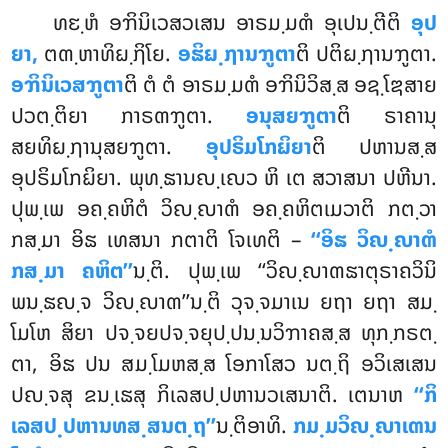
ທຬ຺ຫໍ ອຠິນິເວສວເສນ ອາຣມ຺ມຓໍ ອຸເປນ຺ຕີຕິ
ອຸປ
ຍາ,
ຕຓ຺ຫາທິຏ຺ຐິໂຍ.
ອຘິຏ຺ຐານຠູຕາ
ຕິ ປຕິຏ຺ຐານຠູຕາ.
ອຠິນິເວສຠູຕາ
ຕິ ຕໍ ຕໍ ອາຣມ຺ມຓໍ ອຠິນິວິສ຺ສ ອຊ຺ໂຌສາຍ
ປວຕ຺ຕິຍາ ກາຣຓຠູຕາ.
ອນຸສຍຠູຕາ
ຕິ ຣາຄານຸ
ສຍທິຏ຺ຐານຸສຍຠູຕາ.
ອຸປຣິມໂກຏິຍາ
ຕິ ປຫານສ຺ສ
ອຸປຣິມໂກຏິຍາ
. ພຸທ຺ຘານຎ຺ເຎວ ຫິ ເຕ ສວາສນາ ປຫີນາ.
ປຸພ຺ເພ ອຄ຺ຄຫິຕໍ ວິຎ຺ຎາຓໍ ອຄ຺ຄຫິຕເມວາຕິ ກຕ຺ວາ
ກສ຺ມາ ອິຘ ເທສນາ ກຕາຕິ ໂຈເທຕິ –
‘‘ອິຘ
ວິຎ຺ຎາຓໍ
ກສ຺ມາ ຄຫິຕ’’
ນ຺ຕິ. ປຸພ຺ເພ ‘‘ວິຎ຺ຎາຓຘາຕຸຣາຄວິນິ
ພນ຺ຘຎ຺ຈ ວິຎ຺ຎາຓ’’ນ຺ຕິ ວຸຈ຺ຈມາເນ ຍຖາ ຍຖາ ສມ຺
ໂມໂຫ ສິຍາ ປຈ຺ຈຍປຈ຺ຈຍຸປ຺ປນ຺ນວິຠາຄສ຺ສ ທຸກ຺ກຣຕ຺
ຕາ, ອິຘ ປນ ສມ຺ໂມຫສ຺ສ ໂອກາໂສວ ນຕ຺ຖິ ອວິເສເສນ
ປຎ຺ຈສຸ ຂນ຺ເຘສຸ ກິເລສປ຺ປຫານວເສນາຕິ. ເຕນາຫ
‘‘ກິ
ເລສປ຺ປຫານທສ຺ສນຕ຺ຖ’’
ນ຺ຕິອາທິ.
ກມ຺ມວິຎ຺ຎາເຓນ