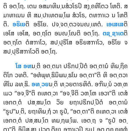
ຕິ ອຕ຺ໂຖ. ເຕນ ອສມາທິນ຺ນສໍວໂຣປິ ສງ຺ຄຫິໂຕວ ໂຫຕິ. ສ
ມາທາເນນ ຫິ ສມ຺ປາເທຕພ຺ໂພ ສໍວໂຣ, ຕທຠາເວ ນ ໂຫຕີ
ຕິ.
ອຣິເຍ
ຕິ ອຣິໂຍ. ປຈ຺ຈຕ຺ຕວຈນຎ຺ເຫຕໍ.
ເອເສເສ
ຕິ
ເອໂສ ເອໂສ, ອຕ຺ຖໂຕ ອນຎ຺ໂຎຕິ ອຕ຺ໂຖ.
ຕຊ຺ຊາເຕ
ຕິ
ອຕ຺ຖໂຕ ຕໍສຠາໂວ, ສປ຺ປຸຣິໂສ ອຣິຍສຠາໂວ, ອຣິໂຍ ຈ
ສປ຺ປຸຣິສຠາໂວຕິ ອຕ຺ໂຖ.
ໂສ ອຫ
ນ຺ຕິ ອຕ຺ຕນາ ປຣິກປ຺ປິຕໍ ອຕ຺ຕານໍ ທິຏ຺ຐິຄ
ຕິໂກ ວທຕິ. ‘‘ອຫໍພຸທ຺ຘິນິພນ຺ຘໂນ ອຕ຺ຕາ’’ຕິ ຫິ ອຕ຺ຕວາ
ທິໂນ ລທ຺ຘິ.
ອທ຺ວຍ
ນ຺ຕິ ທ຺ວຍຕາຣຫິຕໍ. ອຠິນ຺ນໍ ວຓ຺ຓ
ເມວ ‘‘ອຈ຺ຈີ’’ຕິ ຄເຫຕ຺ວາ ‘‘ອຈ຺ຈີຕິ ວຓ຺ໂຓ ເອວາ’’ຕິ ເຕສໍ
ເອກຕ຺ຕໍ ປສ຺ສນ຺ໂຕ ວິຍ ຍຖາປຣິກປ຺ປິຕໍ ອຕ຺ຕານໍ
‘‘ຣູປ’’ນ຺ຕິ, ຍຖາທິຏ຺ຐໍ ວາ ຣູປໍ, ‘‘ອຕ຺ຕາ’’ຕິ ຄເຫຕ຺ວາ ເຕສໍ
ເອກຕ຺ຕໍ ປສ຺ສນ຺ໂຕ ທຏ຺ຐພ຺ໂພ. ເອຕ຺ຖ ຈ ‘‘ຣູປໍ ອຕ຺
ຕາ’’ຕິ
ອິມິສ຺ສາ ປວຕ຺ຕິຍາ ອຠາເວປິ ຣູເປ ອຕ຺ຕຄ຺ຄຫຓໍ