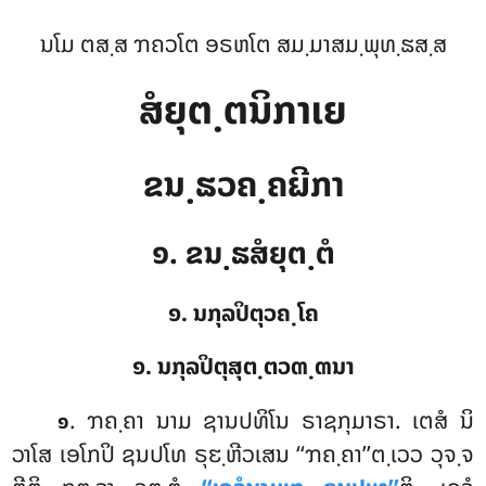
ນໂມ ຕສ຺ສ ຠຄວໂຕ ອຣຫໂຕ ສມ຺ມາສມ຺ພຸທ຺ຘສ຺ສ
ສໍຍຸຕ຺ຕນິກາເຍ
ຂນ຺ຘວຄ຺ຄຏີກາ
໑. ຂນ຺ຘສໍຍຸຕ຺ຕໍ
໑. ນກຸລປິຕຸວຄ຺ໂຄ
໑. ນກຸລປິຕຸສຸຕ຺ຕວຓ຺ຓນາ
. ຠຄ຺ຄາ
ນາມ ຊານປທິໂນ ຣາຊກຸມາຣາ. ເຕສໍ ນິ
໑
ວາໂສ ເອໂກປິ ຊນປໂທ ຣຸຬ຺ຫີວເສນ ‘‘ຠຄ຺ຄາ’’ຕ຺ເວວ ວຸຈ຺ຈ