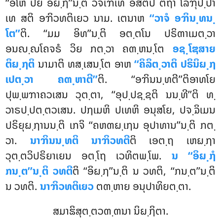
‘‘ອໂຫ ປິຍໍ ອິຏ຺ຐ’’ນ຺ຕິ ວຈີເຠເທ ອສຕິປິ ຕຖາ ໂລຠຸປ຺ປາ
ເທ ສຕິ ອຠິວທຕິເຍວ ນາມ. ເຕນາຫ
‘‘ວາຈໍ ອຠິນ຺ທນ຺
ໂຕ’’
ຕິ. ‘‘ມມ ອິທ’’ນ຺ຕິ ອຕ຺ຕໂນ ປຣິຓາເມຕ຺ວາ
ອນຎ຺ຎໂຄຈຣໍ ວິຍ ກຕ຺ວາ ຄຓ຺ຫນ຺ໂຕ
ອຊ຺ໂຌສາຍ
ຕິຏ຺ຐຕິ
ນາມາຕິ ທສ຺ເສນ຺ໂຕ ອາຫ
‘‘ຄິລິຕ຺ວາຕິ ປຣິນິຏ຺ຐ
ເປຕ຺ວາ ຄຓ຺ຫາຕີ’’
ຕິ. ‘‘ອຠິນນ຺ທຕີ’’ຕິອາທໂຍ
ປຸພ຺ພຠາຄວເສນ ວຸຕ຺ຕາ, ‘‘ອຸປ຺ປຊ຺ຊຕິ ນນ຺ທີ’’ຕິ ທ຺
ວາຣປ຺ປຕ຺ຕວເສນ. ປຐເມຫິ ປເທຫິ ອນຸສໂຍ, ປຈ຺ຉິເມນ
ປຣິຍຸຏ຺ຐານນ຺ຕິ ເກຈິ ‘‘ຄຫຓຏ຺ເຐນ ອຸປາທານ’’ນ຺ຕິ ກຕ຺
ວາ.
ນາຠິນນ຺ທຕິ ນາຠິວທຕີ
ຕິ ເອຕ຺ຖ ເຫຏ຺ຐາ
ວຸຕ຺ຕວິປຣິຍາເຍນ ອຕ຺ໂຖ ເວທິຕພ຺ໂພ.
ນ ‘‘ອິຏ຺ຐໍ
ກນ຺ຕ’’ນ຺ຕິ ວທຕີ
ຕິ ‘‘ອິຏ຺ຐ’’ນ຺ຕິ ນ ວທຕິ, ‘‘ກນ຺ຕ’’ນ຺ຕິ
ນ ວທຕິ.
ນາຠິວທຕິເຍວ
ຕຓ຺ຫາຍ ອນຸປາທິຍຕ຺ຕາ.
ສມາຘິສຸຕ຺ຕວຓ຺ຓນາ ນິຏ຺ຐິຕາ.