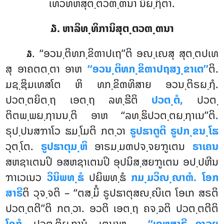
ເທວທຫສຸຕ຺ຕວຓ຺ຓນາ ນິຏ຺ຐິຕາ.
໓. ຫາລິທ຺ທິການິສຸຕ຺ຕວຓ຺ຓນາ
. ‘‘ອວນ຺ຕິທກ຺ຂິຓາປເຖ’’ຕິ ອຎ຺ເຎສຸ ສຸຕ຺ຕປເທ
໓
ສຸ ອາຄຕຕ຺ຕາ ອາຫ
‘‘ອວນ຺ຕິທກ຺ຂິຓາປຖສງ຺ຂາເຕ’’
ຕິ.
ມຊ຺ຌິມເທສໂຕ ຫິ ທກ຺ຂິຓທິສາຍ ອວນ຺ຕິຣຏ຺ຐໍ.
ປວຕ຺ຕຍິຕ຺ຖ ເອຕ຺ຖ ລທ຺ຘີຕິ
ປວຕ຺ຕໍ,
ປວຕ຺
ຕິຕພ຺ພຏ຺ຐານນ຺ຕິ ອາຫ ‘‘ລທ຺ຘິປວຕ຺ຕຏ຺ຐາເນ’’ຕິ.
ຣຸປ຺ປນສຠາໂວ ຘມ຺ໂມຕິ ກຕ຺ວາ
ຣູປຘາຕູຕິ ຣູປກ຺ຂນ຺ໂຘ
ວຸຕ຺ໂຕ.
ຣູປຘາຕຸມ຺ຫິ
ອາຣມ຺ມຓປຈ຺ຈຍຠູເຕນ
ຣາເຄນ
ສຫຊາເຕນປິ ອສຫຊາເຕນປິ ອຸປນິສ຺ສຍຠູເຕນ ອປ຺ປຫີນ
ຠາເວເນວ
ວິນິພທ຺ຘໍ
ປຏິພທ຺ຘໍ
ກມ຺ມວິຎ຺ຎາຓໍ. ໂອກ
ສາຣີ
ຕິ ວຸຈ຺ຈຕິ – ‘‘ຕສ຺ມິໍ ຣູປຘາຕຸສຎ຺ຎິເຕ ໂອເກ ສຣຕິ
ປວຕ຺ຕຕີ’’ຕິ ກຕ຺ວາ. ອວຕິ ເອຕ຺ຖ ຄຈ຺ຉຕິ ປວຕ຺ຕຕີຕິ
ໂອກໍ,
ປວຕ຺ຕິຏ຺ຐານໍ. ເຕນາຫ –
‘‘ເຄຫສາຣີ ອາລຍ