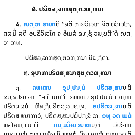
໖. ປຏິສລ຺ລາຓສຸຕ຺ຕວຓ຺ຓນາ
.
ຎຕ຺ວາ
ອາຫາ
ຕິ ‘‘ສຕິ ກາຍວິເວເກ ຈິຕ຺ຕວິເວໂກ,
໖
ຕສ຺ມິໍ ສຕິ ອຸປຘິວິເວໂກ ຈ ອິເມສໍ ລທ຺ຘຸໍ ວຏ຺ຏຕີ’’ຕິ ຎຕ຺
ວາ ອາຫ.
ປຏິສລ຺ລາຓສຸຕ຺ຕວຓ຺ຓນາ ນິຏ຺ຐິຕາ.
໗. ອຸປາທາປຣິຕສ຺ສນາສຸຕ຺ຕວຓ຺ຓນາ
.
ຄຫເຓນ
ອຸປ຺ປນ຺ນໍ ປຣິຕສ຺ສນ
ນ຺ຕິ
໗
ຂນ຺ຘປຎ຺ຈເກ ‘‘ອຫໍ ມມາ’’ຕິ ຄຫເຓນ ອຸປ຺ປນ຺ນໍ ຕຓ຺ຫາ
ປຣິຕສ຺ສນໍ ທິຏ຺ຐິປຣິຕສ຺ສນຎ຺ຈ.
ອປຣິຕສ຺ສນ
ນ຺ຕິ
ປຣິຕສ຺ສນາຠາວໍ, ປຣິຕສ຺ສນປຏິປກ຺ຂໍ ວາ.
ອຫຸ ວຕ ເມຕໍ
ພລໂຍພ຺ພນາທິ.
ກມ຺ມວິຎ຺ຎາຓ
ນ຺ຕິ ວິປຣິຓາ
ມາຣມ຺ມຓໍ ຕຓ຺ຫາທິຏ຺ຐິສຫຄຕໍ ວິຎ຺ຎາຓໍ ຕທນຸວຕ຺ຕິ