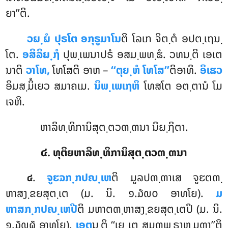
ຍາ’’ຕິ.
ວຏ຺ຏໍ ປຸຣໂຕ ອກຸຣູມາໂນ
ຕິ ໂລເກ ຈິຕ຺ຕໍ ອປຕ຺ເຖນ຺
ໂຕ.
ອສິລິຏ຺ຐໍ
ປຸພ຺ເພນາປຣໍ ອສມ຺ພທ຺ຘໍ. ວທນ຺ຕິ ເອເຕ
ນາຕິ
ວາໂທ,
ໂທໂສຕິ ອາຫ –
‘‘ຕຸຍ຺ຫໍ ໂທໂສ’’
ຕິອາທິ.
ອິເຘວ
ອິມສ຺ມິໍເຍວ ສມາຄເມ.
ນິພ຺ເພເຐຫິ
ໂທສໂຕ ອຕ຺ຕານໍ ໂມ
ເຈຫິ.
ຫາລິທ຺ທິການິສຸຕ຺ຕວຓ຺ຓນາ ນິຏ຺ຐິຕາ.
໔. ທຸຕິຍຫາລິທ຺ທິການິສຸຕ຺ຕວຓ຺ຓນາ
.
ຈູຬຉກ຺ກປຎ຺ເຫ
ຕິ
ມູລປຓ຺ຓາເສ ຈູຬຕຓ຺
໔
ຫາສງ຺ຂຍສຸຕ຺ເຕ (ມ. ນິ. ໑.໓໙໐ ອາທໂຍ).
ມ
ຫາສກ຺ກປຎ຺ເຫປີ
ຕິ ມຫາຕຓ຺ຫາສງ຺ຂຍສຸຕ຺ເຕປິ (ມ. ນິ.
໑.໓໙໖ ອາທໂຍ).
ເອຕ
ນ຺ຕິ ‘‘ເຍ ເຕ ສມຓພ຺ຣາຫ຺ມຓາ’’ຕິ