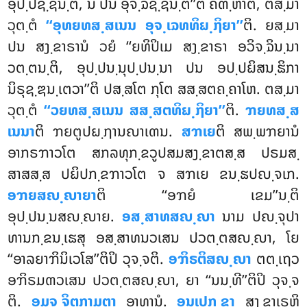
ອຸປ຺ປຊ຺ຊນ຺ຕິ, ນ ປນ ອຸຈ຺ຉິຊ຺ຊນ຺ຕີ’’ຕິ ຄຓ຺ຫາຕິ, ຕສ຺ມາ
ວຸຕ຺ຕໍ
‘‘ອຸທຍທສ຺ສເນນ ອຸຈ຺ເຉທທິຏ຺ຐິຍາ’’
ຕິ. ຍສ຺ມາ
ປນ ສງ຺ຂາຣານໍ ວຍໍ ‘‘ຍທິປິເມ ສງ຺ຂາຣາ ອວິຈ຺ຉິນ຺ນາ
ວຕ຺ຕນ຺ຕິ, ອຸປ຺ປນ຺ນຸປ຺ປນ຺ນາ ປນ ອປ຺ປຏິສນ຺ຘິກາ
ນິຣຸຊ຺ຌນ຺ເຕວາ’’ຕິ ປສ຺ສໂຕ ກຸໂຕ ສສ຺ສຕຄ຺ຄາໂຫ. ຕສ຺ມາ
ວຸຕ຺ຕໍ
‘‘ວຍທສ຺ສເນນ ສສ຺ສຕທິຏ຺ຐິຍາ’’
ຕິ.
ຠຍທສ຺ສ
ເນນາ
ຕິ ຠຍຕູປຏ຺ຐານຎາເຓນ.
ສຠເຍ
ຕິ ສພ຺ພຠຍານໍ
ອາກຣຠາວໂຕ ສກລທຸກ຺ຂວູປສມສງ຺ຂາຕສ຺ສ ປຣມສ຺
ສາສສ຺ສ ປຏິປກ຺ຂຠາວໂຕ ຈ ສຠເຍ ຂນ຺ຘປຎ຺ຈເກ.
ອຠຍສຎ຺ຎາຍາ
ຕິ ‘‘ອຠຍໍ ເຂມ’’ນ຺ຕິ
ອຸປ຺ປນ຺ນສຎ຺ຎາຍ.
ອສ຺ສາທສຎ຺ຎາ
ນາມ ປຎ຺ຈຸປາ
ທານກ຺ຂນ຺ເຘສຸ ອສ຺ສາທນວເສນ ປວຕ຺ຕສຎ຺ຎາ, ໂຍ
‘‘ອາລຍາຠິນິເວໂສ’’ຕິປິ ວຸຈ຺ຈຕິ.
ອຠິຣຕິສຎ຺ຎາ
ຕຕ຺ເຖວ
ອຠິຣມຓວເສນ ປວຕ຺ຕສຎ຺ຎາ, ຍາ ‘‘ນນ຺ທີ’’ຕິປິ ວຸຈ຺ຈ
ຕິ.
ອມຸຈ຺ຈິຕຸກາມຕາ
ອາທານໍ.
ອນຸເປກ຺ຂາ
ສງ຺ຂາເຣຫິ