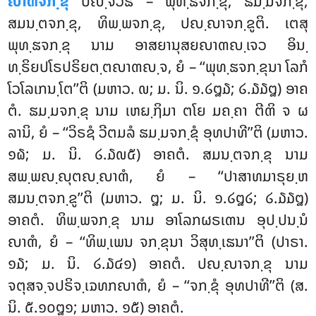
ຎາຓຈກ຺ຂຸ
ປຎ຺ຈວິຘໍ – ພຸທ຺ຘຈກ຺ຂຸ, ຘມ຺ມຈກ຺ຂຸ,
ສມນ຺ຕຈກ຺ຂຸ, ທິພ຺ພຈກ຺ຂຸ, ປຎ຺ຎາຈກ຺ຂູຕິ. ເຕສຸ
ພຸທ຺ຘຈກ຺ຂຸ ນາມ ອາສຍານຸສຍຎາຓຎ຺ເຈວ ອິນ຺
ທ຺ຣິຍປໂຣປຣິຍຕ຺ຕຎາຓຎ຺ຈ, ຍໍ – ‘‘ພຸທ຺ຘຈກ຺ຂຸນາ ໂລກໍ
ໂວໂລເກນ຺ໂຕ’’ຕິ (ມຫາວ. ໙; ມ. ນິ. ໑.໒໘໓; ໒.໓໓໘) ອາຄ
ຕໍ
. ຘມ຺ມຈກ຺ຂຸ ນາມ ເຫຏ຺ຐິມາ ຕໂຍ ມຄ຺ຄາ ຕີຓິ ຈ ຜ
ລານິ, ຍໍ – ‘‘ວິຣຊໍ ວີຕມລໍ ຘມ຺ມຈກ຺ຂຸໍ ອຸທປາທີ’’ຕິ (ມຫາວ.
໑໖; ມ. ນິ. ໒.໓໙໕) ອາຄຕໍ. ສມນ຺ຕຈກ຺ຂຸ ນາມ
ສພ຺ພຎ຺ຎຸຕຎ຺ຎາຓໍ, ຍໍ – ‘‘ປາສາທມາຣຸຍ຺ຫ
ສມນ຺ຕຈກ຺ຂູ’’ຕິ (ມຫາວ. ໘; ມ. ນິ. ໑.໒໘໒; ໒.໓໓໘)
ອາຄຕໍ. ທິພ຺ພຈກ຺ຂຸ ນາມ ອາໂລກຜຣເຓນ ອຸປ຺ປນ຺ນໍ
ຎາຓໍ, ຍໍ – ‘‘ທິພ຺ເພນ ຈກ຺ຂຸນາ ວິສຸທ຺ເຘນາ’’ຕິ (ປາຣາ.
໑໓; ມ. ນິ. ໒.໓໔໑) ອາຄຕໍ. ປຎ຺ຎາຈກ຺ຂຸ ນາມ
ຈຕຸສຈ຺ຈປຣິຈ຺ເຉທກຎາຓໍ, ຍໍ – ‘‘ຈກ຺ຂຸໍ ອຸທປາທີ’’ຕິ (ສ.
ນິ. ໕.໑໐໘໑; ມຫາວ. ໑໕) ອາຄຕໍ.