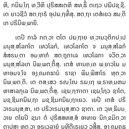
ຫິ, ກນິຏ຺ໂຐ ທ຺ວີຫິ ປຸຣິສສເຕຫິ ສທ຺ຘິໍ ຕເຖວ ປຏິປຊ຺ຊິ.
ເຕ ຍາວຊີວໍ ສຕ຺ຖາຣໍ ອຸປຏ຺ຐຫິໍສຸ. ສຕ຺ຖາ ເຕສໍເຍວ ສນ຺ຕິ
ເກ ປຣິນິພ຺ພາຍິ.
ເຕປິ ກາລໍ ກຕ຺ວາ ຕໂຕ ປຏ຺ຐາຍ ທ຺ວານວຸຕິກປ຺ເປ
ມນຸສ຺ສໂລກໂຕ ເທວໂລກໍ, ເທວໂລກໂຕ ຈ ມນຸສ຺ສໂລກໍ
ສໍສຣນ຺ຕາ ອມ຺ຫາກໍ ສຕ຺ຖຸກາເລ ເທວໂລກາ ຈວິຕ຺ວາ
ມນຸສ຺ສໂລເກ ນິພ຺ພຕ຺ຕິໍສຸ. ເຕສໍ ທານຄ຺ເຄ ພ຺ຍາວໂຏ ມ
ຫາອມຈ຺ໂຈ ອງ຺ຄມຄຘານໍ ຣາຊາ ພິມ຺ພິສາໂຣ ຫຸຕ຺ວາ
ນິພ຺ພຕ຺ຕິ. ເຕ ຕສ຺ເສວ ຣຎ຺ໂຎ ຣຏ຺ເຐ
ພ຺ຣາຫ຺ມຓມ
ຫາສາລກຸເລ ນິພ຺ພຕ຺ຕິໍສຸ. ເຊຏ຺ຐຠາຕາ ເຊຏ຺ໂຐວ ຊາໂຕ,
ມຊ຺ຌິມກນິຏ຺ຐາ ມຊ຺ຌິມກນິຏ຺ຐາເຍວ. ເຍປິ ເຕສໍ ປຣິ
ວາຣມນຸສ຺ສາ, ເຕ ປຣິວາຣມນຸສ຺ສາວ ຊາຕາ. ເຕ ວຸທ຺ຘິມນ຺
ວາຍ ຕໂຍປິ
ຊນາ ຕໍ ປຸຣິສສຫສ຺ສໍ ອາທາຍ ນິກ຺ຂມິຕ຺ວາ
ຕາປສາ ຫຸຕ຺ວາ ອຸຣຸເວລາຍໍ ນທີຕີເຣເຍວ ວສິໍສຸ. ອງ຺ຄມຄຘ