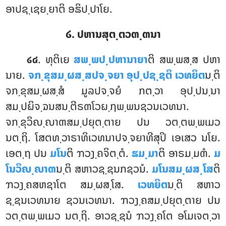
ອາປຊ຺ເຊຍ຺ຍາຕິ ອຘິປ຺ປາໂຍ.
໒. ປຫານສຸຕ຺ຕວຓ຺ຓນາ
. ທຸຕິເຍ
ສພ຺ພປ຺ປຫານາຍາ
ຕິ ສພ຺ພສ຺ສ ປຫາ
໒໔
ນາຍ.
ຈກ຺ຂຸສມ຺ຜສ຺ສປຈ຺ຈຍາ ອຸປ຺ປຊ຺ຊຕິ ເວທຍິຕ
ນ຺ຕິ
ຈກ຺ຂຸສມ຺ຜສ຺ສໍ ມູລປຈ຺ຈຍໍ ກຕ຺ວາ ອຸປ຺ປນ຺ນາ
ສມ຺ປຏິຈ຺ຉນສນ຺ຕີຣຓໂວຏ຺ຐພ຺ພນຊວນເວທນາ.
ຈກ຺ຂຸວິຎ຺ຎາຓສມ຺ປຍຸຕ຺ຕາຍ
ປນ ວຕ຺ຕພ຺ພເມວ
ນຕ຺ຖິ. ໂສຕທ຺ວາຣາທິເວທນາປຈ຺ຈຍາທີສຸປິ ເອເສວ ນໂຍ.
ເອຕ຺ຖ ປນ
ມໂນ
ຕິ ຠວງ຺ຄຈິຕ຺ຕໍ.
ຘມ຺ມາ
ຕິ ອາຣມ຺ມຓໍ.
ມ
ໂນວິຎ຺ຎາຓ
ນ຺ຕິ ສຫາວຊ຺ຊນກຊວນໍ.
ມໂນສມ຺ຜສ຺ໂສ
ຕິ
ຠວງ຺ຄສຫຊາໂຕ ສມ຺ຜສ຺ໂສ.
ເວທຍິຕ
ນ຺ຕິ ສຫາວ
ຊ຺ຊນເວທນາຍ ຊວນເວທນາ. ຠວງ຺ຄສມ຺ປຍຸຕ຺ຕາຍ ປນ
ວຕ຺ຕພ຺ພເມວ ນຕ຺ຖິ. ອາວຊ຺ຊນໍ ຠວງ຺ຄໂຕ ອໂມເຈຕ຺ວາ