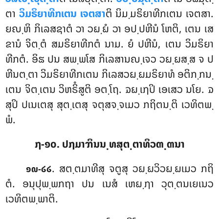
ຕາ
ວິມຣິຍາທີກເຕນ ເຈຕສາ
ຕິ ນິມ຺ມຣິຍາທີກເຕນ ເຈຕສາ.
ຍຎ຺ຫິ ກິເລສຊາຕໍ ວາ ວຏ຺ຏໍ ວາ ອປ຺ປຫີນໍ ໂຫຕິ, ເຕນ
ເສ
ຂານໍ ຈິຕ຺ຕໍ ສມຣິຍາທີກຕໍ ນາມ. ຍໍ ປຫີນໍ, ເຕນ ວິມຣິຍາ
ທີກຕໍ. ອິຘ ປນ ສພ຺ພໂສ ກິເລສານຎ຺ເຈວ ວຏ຺ຏສ຺ສ ຈ ປ
ຫີນຕ຺ຕາ ວິມຣິຍາທີກເຕນ
ກິເລສວຏ຺ຏມຣິຍາທໍ ອຕິກ຺ກນ຺
ເຕນ ຈິຕ຺ເຕນ ວິຫຣິໍສູຕິ ອຕ຺ໂຖ. ຉຏ຺ເຐປິ ເອເສວ ນໂຍ. ຉ
ສຸປິ ປເນເຕສຸ ສຸຕ຺ເຕສຸ ຈຕຸສຈ຺ຈເມວ ກຖິຕນ຺ຕິ ເວທິຕພ຺
ພໍ.
໗-໑໐. ປຐມາຠິນນ຺ທສຸຕ຺ຕາທິວຓ຺ຓນາ
. ສຕ຺ຕມາທີສຸ ຈຕູສຸ ວຏ຺ຏວິວຏ຺ຏເມວ ກຖິ
໑໙-໒໒
ຕໍ. ອນຸປຸພ຺ພກຖາ ປນ ເນສໍ ເຫຏ຺ຐາ ວຸຕ຺ຕນເຍເນວ
ເວທິຕພ຺ພາຕິ.