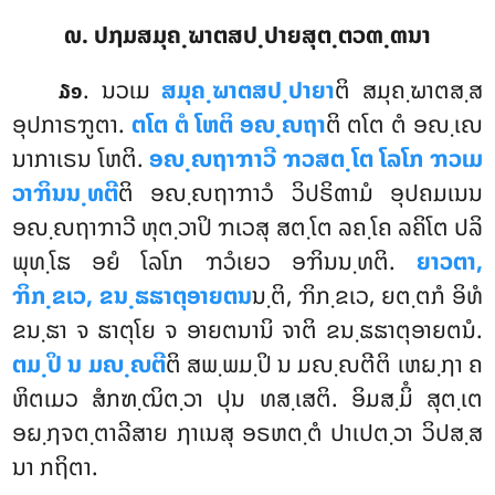
໙. ປຐມສມຸຄ຺ຆາຕສປ຺ປາຍສຸຕ຺ຕວຓ຺ຓນາ
. ນວເມ
ສມຸຄ຺ຆາຕສປ຺ປາຍາ
ຕິ ສມຸຄ຺ຆາຕສ຺ສ
໓໑
ອຸປກາຣຠູຕາ.
ຕໂຕ ຕໍ ໂຫຕິ ອຎ຺ຎຖາ
ຕິ ຕໂຕ ຕໍ ອຎ຺ເຎ
ນາກາເຣນ ໂຫຕິ.
ອຎ຺ຎຖາຠາວີ ຠວສຕ຺ໂຕ ໂລໂກ ຠວເມ
ວາຠິນນ຺ທຕີ
ຕິ ອຎ຺ຎຖາຠາວໍ ວິປຣິຓາມໍ ອຸປຄມເນນ
ອຎ຺ຎຖາຠາວີ ຫຸຕ຺ວາປິ ຠເວສຸ ສຕ຺ໂຕ ລຄ຺ໂຄ ລຄິໂຕ ປລິ
ພຸທ຺ໂຘ ອຍໍ ໂລໂກ ຠວໍເຍວ ອຠິນນ຺ທຕິ.
ຍາວຕາ,
ຠິກ຺ຂເວ, ຂນ຺ຘຘາຕຸອາຍຕນ
ນ຺ຕິ, ຠິກ຺ຂເວ, ຍຕ຺ຕກໍ ອິທໍ
ຂນ຺ຘາ ຈ ຘາຕຸໂຍ ຈ ອາຍຕນານິ ຈາຕິ ຂນ຺ຘຘາຕຸອາຍຕນໍ.
ຕມ຺ປິ ນ ມຎ຺ຎຕີ
ຕິ ສພ຺ພມ຺ປິ ນ ມຎ຺ຎຕີຕິ ເຫຏ຺ຐາ ຄ
ຫິຕເມວ ສໍກຑ຺ຒິຕ຺ວາ ປຸນ ທສ຺ເສຕິ. ອິມສ຺ມິໍ ສຸຕ຺ເຕ
ອຏ຺ຐຈຕ຺ຕາລີສາຍ ຐາເນສຸ ອຣຫຕ຺ຕໍ ປາເປຕ຺ວາ ວິປສ຺ສ
ນາ ກຖິຕາ.