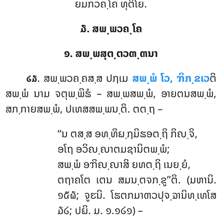
ຍມກວຄ຺ໂຄ ທຸຕິໂຍ.
໓. ສພ຺ພວຄ຺ໂຄ
໑. ສພ຺ພສຸຕ຺ຕວຓ຺ຓນາ
. ສພ຺ພວຄ຺ຄສ຺ສ ປຐເມ
ສພ຺ພໍ ໂວ, ຠິກ຺ຂເວ
ຕິ
໒໓
ສພ຺ພໍ ນາມ ຈຕຸພ຺ພິຘໍ – ສພ຺ພສພ຺ພໍ, ອາຍຕນສພ຺ພໍ,
ສກ຺ກາຍສພ຺ພໍ, ປເທສສພ຺ພນ຺ຕິ. ຕຕ຺ຖ –
‘‘ນ ຕສ຺ສ ອທ຺ທິຏ຺ຐມິຘອຕ຺ຖິ ກິຎ຺ຈິ,
ອໂຖ ອວິຎ຺ຎາຕມຊານິຕພ຺ພໍ;
ສພ຺ພໍ
ອຠິຎ຺ຎາສິ ຍທຕ຺ຖິ ເນຍ຺ຍໍ,
ຕຖາຄໂຕ ເຕນ ສມນ຺ຕຈກ຺ຂູ’’ຕິ. (ມຫານິ.
໑໕໖; ຈູຬນິ. ໂຘຕກມາຓວປຸຈ຺ຉານິທ຺ເທໂສ
໓໒; ປຏິ. ມ. ໑.໑໒໑) –