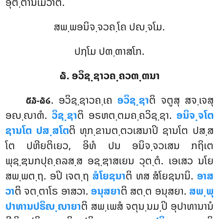
ອຸຕ຺ຕານເມວາຕິ.
ສພ຺ພອນິຈ຺ຈວຄ຺ໂຄ ປຎ຺ຈໂມ.
ປຐໂມ ປຓ຺ຓາສໂກ.
໖. ອວິຊ຺ຊາວຄ຺ຄວຓ຺ຓນາ
. ອວິຊ຺ຊາວຄ຺ເຄ
ອວິຊ຺ຊາ
ຕິ ຈຕູສຸ ສຈ຺ເຈສຸ
໕໓-໖໒
ອຎ຺ຎາຓໍ.
ວິຊ຺ຊາ
ຕິ ອຣຫຕ຺ຕມຄ຺ຄວິຊ຺ຊາ.
ອນິຈ຺ຈໂຕ
ຊານໂຕ ປສ຺ສໂຕ
ຕິ ທຸກ຺ຂານຕ຺ຕວເສນາປິ ຊານໂຕ ປສ຺ສ
ໂຕ
ປຫີຍຕິເຍວ, ອິທໍ ປນ ອນິຈ຺ຈວເສນ ກຖິເຕ
ພຸຊ຺ຌນກປຸຄ຺ຄລສ຺ສ ອຊ຺ຌາສເຍນ ວຸຕ຺ຕໍ. ເອເສວ ນໂຍ
ສພ຺ພຕ຺ຖ. ອປິ ເຈຕ຺ຖ
ສໍໂຍຊນາ
ຕິ ທສ ສໍໂຍຊນານິ.
ອາສ
ວາ
ຕິ ຈຕ຺ຕາໂຣ ອາສວາ.
ອນຸສຍາ
ຕິ ສຕ຺ຕ ອນຸສຍາ.
ສພ຺ພຸ
ປາທານປຣິຎ຺ຎາຍາ
ຕິ ສພ຺ເພສໍ ຈຕຸນ຺ນມ຺ປິ ອຸປາທານານໍ