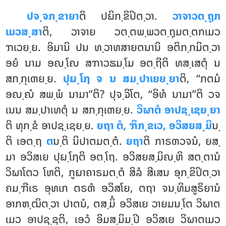
ປຈ຺ຈກ຺ຂາຍາ
ຕິ
ປຏິກ຺ຂິປິຕ຺ວາ.
ວາຈາວຕ຺ຖຸກ
ເມວສ຺ສາ
ຕິ, ວາຈາຍ ວຕ຺ຕພ຺ພວຕ຺ຖຸມຕ຺ຕກເມວ
ຠເວຍ຺ຍ. ອິມານິ ປນ ທ຺ວາທສາຍຕນານິ ອຕິກ຺ກມິຕ຺ວາ
ອຍໍ ນາມ ອຎ຺ໂຎ ສຠາວຘມ຺ໂມ ອຕ຺ຖີຕິ ທສ຺ເສຕຸໍ ນ
ສກ຺ກຸເຓຍ຺ຍ.
ປຸຏ຺ໂຐ ຈ ນ ສມ຺ປາເຍຍ຺ຍາ
ຕິ, ‘‘ກຕມໍ
ອຎ຺ຎໍ ສພ຺ພໍ ນາມາ’’ຕິ? ປຸຈ຺ຉິໂຕ, ‘‘ອິທໍ ນາມາ’’ຕິ ວຈ
ເນນ ສມ຺ປາເທຕຸໍ ນ ສກ຺ກຸເຓຍ຺ຍ.
ວິຆາຕໍ ອາປຊ຺ເຊຍ຺ຍາ
ຕິ ທຸກ຺ຂໍ ອາປຊ຺ເຊຍ຺ຍ.
ຍຖາ ຕໍ, ຠິກ຺ຂເວ, ອວິສຍສ຺ມິ
ນ຺
ຕິ ເອຕ຺ຖ
ຕ
ນ຺ຕິ ນິປາຕມຕ຺ຕໍ.
ຍຖາ
ຕິ ກາຣຓວຈນໍ, ຍສ຺
ມາ ອວິສເຍ ປຸຏ຺ໂຐຕິ ອຕ຺ໂຖ. ອວິສຍສ຺ມິຎ຺ຫິ ສຕ຺ຕານໍ
ວິຆາໂຕວ ໂຫຕິ, ກູຏາຄາຣມຕ຺ຕໍ ສິລໍ ສີເສນ ອຸກ຺ຂິປິຕ຺ວາ
ຄມ຺ຠີເຣ ອຸທເກ ຕຣຓໍ ອວິສໂຍ, ຕຖາ ຈນ຺ທິມສູຣິຍານໍ
ອາກຑ຺ຒິຕ຺ວາ ປາຕນໍ, ຕສ຺ມິໍ ອວິສເຍ ວາຍມນ຺ໂຕ ວິຆາຕ
ເມວ ອາປຊ຺ຊຕິ, ເອວໍ ອິມສ຺ມິມ຺ປິ ອວິສເຍ ວິຆາຕເມວ