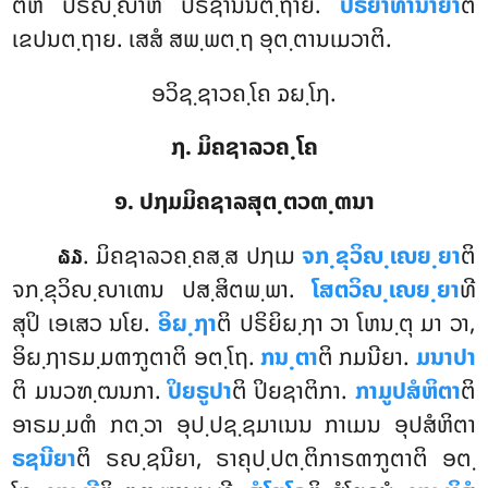
ຕີຫິ ປຣິຎ຺ຎາຫິ ປຣິຊານນຕ຺ຖາຍ.
ປຣິຍາທານາຍາ
ຕິ
ເຂປນຕ຺ຖາຍ. ເສສໍ ສພ຺ພຕ຺ຖ ອຸຕ຺ຕານເມວາຕິ.
ອວິຊ຺ຊາວຄ຺ໂຄ ຉຏ຺ໂຐ.
໗. ມິຄຊາລວຄ຺ໂຄ
໑. ປຐມມິຄຊາລສຸຕ຺ຕວຓ຺ຓນາ
. ມິຄຊາລວຄ຺ຄສ຺ສ ປຐເມ
ຈກ຺ຂຸວິຎ຺ເຎຍ຺ຍາ
ຕິ
໖໓
ຈກ຺ຂຸວິຎ຺ຎາເຓນ ປສ຺ສິຕພ຺ພາ.
ໂສຕວິຎ຺ເຎຍ຺ຍາ
ທີ
ສຸປິ ເອເສວ ນໂຍ.
ອິຏ຺ຐາ
ຕິ ປຣິຍິຏ຺ຐາ ວາ ໂຫນ຺ຕຸ
ມາ ວາ,
ອິຏ຺ຐາຣມ຺ມຓຠູຕາຕິ ອຕ຺ໂຖ.
ກນ຺ຕາ
ຕິ ກມນີຍາ.
ມນາປາ
ຕິ ມນວຑ຺ຒນກາ.
ປິຍຣູປາ
ຕິ ປິຍຊາຕິກາ.
ກາມູປສໍຫິຕາ
ຕິ
ອາຣມ຺ມຓໍ ກຕ຺ວາ ອຸປ຺ປຊ຺ຊມາເນນ ກາເມນ ອຸປສໍຫິຕາ
ຣຊນີຍາ
ຕິ ຣຎ຺ຊນີຍາ, ຣາຄຸປ຺ປຕ຺ຕິກາຣຓຠູຕາຕິ ອຕ຺