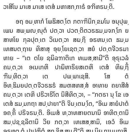
ວາສິໂນ ມາເສ ມາເສ ເຕສໍ ມຫາສກ຺ກາຣໍ ອຠິຫຣນ຺ຕິ.
ອຖ
ອມ຺ຫາກໍ ໂພຘິສຕ຺ໂຕ ກຕາຠິນິກ຺ຂມໂນ ອນຸປຸພ຺
ເພນ ສພ຺ພຎ຺ຎຸຕໍ ປຕ຺ວາ ປວຕ຺ຕິຕວຣຘມ຺ມຈກ຺ໂກ ຍ
ສາທໂຍ ກຸລປຸຕ຺ເຕ ວິເນຕ຺ວາ ສຏ຺ຐິ ອຣຫນ຺ເຕ ຘມ຺ມ
ເທສນຕ຺ຖາຍ ທິສາສຸ ອຸຍ຺ໂຍເຊຕ຺ວາ ສຍໍ ປຕ຺ຕຈີວຣມາ
ທາຍ – ‘‘ເຕ ຕໂຍ ຊຏິລຠາຕິເກ ທເມສ຺ສາມີ’’ຕິ ອຸຣຸເວລໍ
ຄນ຺ຕ຺ວາ ອເນເກຫິ ປາຏິຫາຣິຍສເຕຫິ ເຕສໍ ທິຏ຺ຐິໍ
ຠິນ຺ທິຕ຺ວາ ເຕ ປພ຺ພາເຊສິ. ໂສ ຕໍ
ອິທ຺ຘິມຍປຕ຺ຕຈີວຣຘຣໍ ສມຓສຫສ຺ສໍ ອາທາຍ ຄຍາສີສໍ
ຄນ຺ຕ຺ວາ ເຕຫິ ປຣິວາຣິໂຕ ນິສີທິຕ຺ວາ, – ‘‘ກຕຣາ ນຸ ໂຂ ເອ
ເຕສໍ ຘມ຺ມກຖາ ສປ຺ປາຍາ’’ຕິ ຈິນ຺ເຕນ຺ໂຕ, ‘‘ອິເມ ສາຍໍປາຕໍ
ອຄ຺ຄິໍ ປຣິຈຣນ຺ຕິ. ອິເມສໍ ທ຺ວາທສາຍຕນານິ ອາທິຕ຺ຕານິ
ສມ຺ປຊ຺ຊລິຕານິ ວິຍ ກຕ຺ວາ ເທເສສ຺ສາມິ, ເອວໍ ອິເມ
ອຣຫຕ຺ຕໍ ປາປຸຓິຕຸໍ ສກ຺ຂິສ຺ສນ຺ຕີ’’ຕິ ສນ຺ນິຏ຺ຐານມກາສິ.