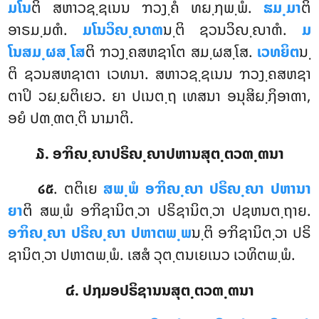
ມໂນ
ຕິ ສຫາວຊ຺ຊເນນ ຠວງ຺ຄໍ ທຏ຺ຐພ຺ພໍ.
ຘມ຺ມາ
ຕິ
ອາຣມ຺ມຓໍ.
ມໂນວິຎ຺ຎາຓ
ນ຺ຕິ ຊວນວິຎ຺ຎາຓໍ.
ມ
ໂນສມ຺ຜສ຺ໂສ
ຕິ ຠວງ຺ຄສຫຊາໂຕ ສມ຺ຜສ຺ໂສ.
ເວທຍິຕ
ນ຺
ຕິ ຊວນສຫຊາຕາ ເວທນາ. ສຫາວຊ຺ຊເນນ ຠວງ຺ຄສຫຊາ
ຕາປິ ວຏ຺ຏຕິເຍວ. ຍາ ປເນຕ຺ຖ ເທສນາ ອນຸສິຏ຺ຐິອາຓາ,
ອຍໍ ປຓ຺ຓຕ຺ຕິ ນາມາຕິ.
໓. ອຠິຎ຺ຎາປຣິຎ຺ຎາປຫານສຸຕ຺ຕວຓ຺ຓນາ
. ຕຕິເຍ
ສພ຺ພໍ ອຠິຎ຺ຎາ ປຣິຎ຺ຎາ ປຫານາ
໒໕
ຍາ
ຕິ ສພ຺ພໍ ອຠິຊານິຕ຺ວາ ປຣິຊານິຕ຺ວາ ປຊຫນຕ຺ຖາຍ.
ອຠິຎ຺ຎາ ປຣິຎ຺ຎາ ປຫາຕພ຺ພ
ນ຺ຕິ ອຠິຊານິຕ຺ວາ ປຣິ
ຊານິຕ຺ວາ ປຫາຕພ຺ພໍ. ເສສໍ ວຸຕ຺ຕນເຍເນວ ເວທິຕພ຺ພໍ.
໔. ປຐມອປຣິຊານນສຸຕ຺ຕວຓ຺ຓນາ