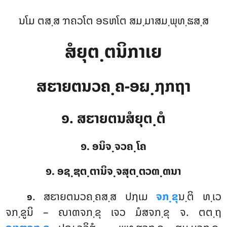
ນໂມ ຕສ຺ສ ຠຄວໂຕ ອຣຫໂຕ ສມ຺ມາສມ຺ພຸທ຺ຘສ຺ສ
ສໍຍຸຕ຺ຕນິກາເຍ
ສຬາຍຕນວຄ຺ຄ-ອຏ຺ຐກຖາ
໑. ສຬາຍຕນສໍຍຸຕ຺ຕໍ
໑. ອນິຈ຺ຈວຄ຺ໂຄ
໑. ອຊ຺ຌຕ຺ຕານິຈ຺ຈສຸຕ຺ຕວຓ຺ຓນາ
. ສຬາຍຕນວຄ຺ຄສ຺ສ
ປຐເມ
ຈກ຺ຂຸ
ນ຺ຕິ ທ຺ເວ
໑
ຈກ຺ຂູນິ – ຎາຓຈກ຺ຂຸ ເຈວ ມໍສຈກ຺ຂຸ ຈ. ຕຕ຺ຖ