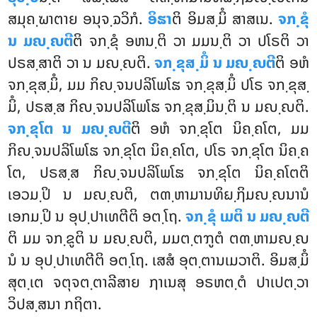
ສມຸຄ຺ຆາຕາຍ ອນຸຈ຺ຉວິກໍ.
ອິຘາ
ຕິ ອິມສ຺ມິໍ ສາສເນ.
ຈກ຺ຂຸໍ
ນ ມຎ຺ຎຕີ
ຕິ ຈກ຺ຂຸໍ
ອຫນ຺ຕິ ວາ ມມນ຺ຕິ ວາ ປໂຣຕິ ວາ
ປຣສ຺ສາຕິ ວາ ນ ມຎ຺ຎຕິ.
ຈກ຺ຂຸສ຺ມິໍ ນ ມຎ຺ຎຕີ
ຕິ ອຫໍ
ຈກ຺ຂຸສ຺ມິໍ, ມມ ກິຎ຺ຈນປລິໂພໂຘ ຈກ຺ຂຸສ຺ມິໍ ປໂຣ ຈກ຺ຂຸສ຺
ມິໍ, ປຣສ຺ສ ກິຎ຺ຈນປລິໂພໂຘ ຈກ຺ຂຸສ຺ມິນ຺ຕິ ນ ມຎ຺ຎຕິ.
ຈກ຺ຂຸໂຕ ນ ມຎ຺ຎຕີ
ຕິ ອຫໍ ຈກ຺ຂຸໂຕ ນິຄ຺ຄໂຕ, ມມ
ກິຎ຺ຈນປລິໂພໂຘ ຈກ຺ຂຸໂຕ ນິຄ຺ຄໂຕ, ປໂຣ ຈກ຺ຂຸໂຕ ນິຄ຺ຄ
ໂຕ, ປຣສ຺ສ ກິຎ຺ຈນປລິໂພໂຘ ຈກ຺ຂຸໂຕ
ນິຄ຺ຄໂຕຕິ
ເອວມ຺ປິ ນ ມຎ຺ຎຕິ, ຕຓ຺ຫາມານທິຏ຺ຐິມຎ຺ຎນານໍ
ເອກມ຺ປິ ນ ອຸປ຺ປາເທຕີຕິ ອຕ຺ໂຖ.
ຈກ຺ຂຸໍ ເມຕິ ນ ມຎ຺ຎຕີ
ຕິ ມມ ຈກ຺ຂູຕິ ນ ມຎ຺ຎຕິ, ມມຕ຺ຕຠູຕໍ ຕຓ຺ຫາມຎ຺ຎ
ນໍ ນ ອຸປ຺ປາເທຕີຕິ ອຕ຺ໂຖ. ເສສໍ ອຸຕ຺ຕານເມວາຕິ. ອິມສ຺ມິໍ
ສຸຕ຺ເຕ ຈຕຸຈຕ຺ຕາລີສາຍ ຐາເນສຸ ອຣຫຕ຺ຕໍ ປາເປຕ຺ວາ
ວິປສ຺ສນາ ກຖິຕາ.