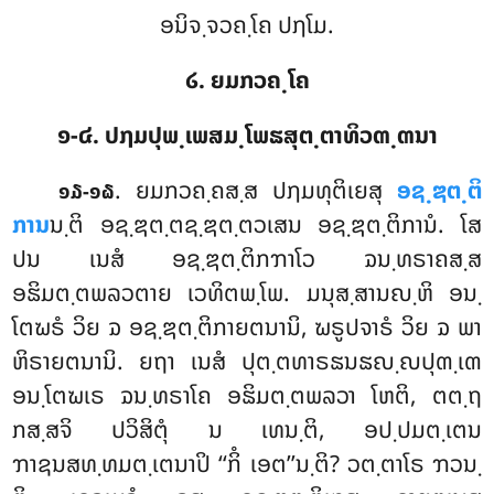
ອນິຈ຺ຈວຄ຺ໂຄ ປຐໂມ.
໒. ຍມກວຄ຺ໂຄ
໑-໔. ປຐມປຸພ຺ເພສມ຺ໂພຘສຸຕ຺ຕາທິວຓ຺ຓນາ
. ຍມກວຄ຺ຄສ຺ສ
ປຐມທຸຕິເຍສຸ
ອຊ຺ຌຕ຺ຕິ
໑໓-໑໖
ການ
ນ຺ຕິ ອຊ຺ຌຕ຺ຕຊ຺ຌຕ຺ຕວເສນ ອຊ຺ຌຕ຺ຕິການໍ. ໂສ
ປນ ເນສໍ ອຊ຺ຌຕ຺ຕິກຠາໂວ ຉນ຺ທຣາຄສ຺ສ
ອຘິມຕ຺ຕພລວຕາຍ ເວທິຕພ຺ໂພ. ມນຸສ຺ສານຎ຺ຫິ ອນ຺
ໂຕຆຣໍ ວິຍ ຉ ອຊ຺ຌຕ຺ຕິກາຍຕນານິ, ຆຣູປຈາຣໍ ວິຍ ຉ ພາ
ຫິຣາຍຕນານິ. ຍຖາ ເນສໍ ປຸຕ຺ຕທາຣຘນຘຎ຺ຎປຸຓ຺ເຓ
ອນ຺ໂຕຆເຣ ຉນ຺ທຣາໂຄ ອຘິມຕ຺ຕພລວາ ໂຫຕິ, ຕຕ຺ຖ
ກສ຺ສຈິ ປວິສິຕຸໍ ນ ເທນ຺ຕິ, ອປ຺ປມຕ຺ເຕນ
ຠາຊນສທ຺ທມຕ຺ເຕນາປິ ‘‘ກິໍ ເອຕ’’ນ຺ຕິ? ວຕ຺ຕາໂຣ ຠວນ຺