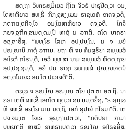
ສຕ຺ຖາ ວິຫາຣສ຺ມິໍເຍວ ຐິໂຕ ຈີວຣໍ ປາຣຸປິຕ຺ວາ ອນ຺
ໂຕສາຓິຍາວ ສທ຺ຘິໍ ຠິກ຺ຂຸສງ຺ເຆນ ຣາຊເຄຫໍ ອາຄຈ຺ຉຕິ,
ກຕຠຕ຺ຕກິຈ຺ໂຈ ອນ຺ໂຕສາຓິຍາວ ຄຈ຺ຉຕິ. ໂກຈິ
ກຏຈ຺ຉຸຠິກ຺ຂາມຕ຺ຕມ຺ປິ ທາຕຸໍ ນ ລຠຕິ. ຕໂຕ ນາຄຣາ
ອຸຊ຺ຌາຍິໍສຸ, ‘‘ພຸທ຺ໂຘ ໂລເກ ອຸປ຺ປນ຺ໂນ, ນ ຈ ມຍໍ
ປຸຎ຺ຎານິ ກາຕຸໍ ລຠາມ. ຍຖາ ຫິ ຈນ຺ທິມສູຣິຍາ ສພ຺ເພສໍ
ອາໂລກໍ ກໂຣນ຺ຕິ, ເອວໍ ພຸທ຺ຘາ ນາມ ສພ຺ເພສໍ ຫິຕຕ຺ຖາຍ
ອຸປ຺ປຊ຺ຊນ຺ຕິ, ອຍໍ ປນ ຣາຊາ ສພ຺ເພສໍ ປຸຎ຺ຎເຈຕນໍ
ອຕ຺ຕໂນເຍວ ອນ຺ໂຕ ປເວເສຕີ’’ຕິ.
ຕສ຺ສ ຈ ຣຎ຺ໂຎ ອຎ຺ເຎ ຕໂຍ ປຸຕ຺ຕາ ອຕ຺ຖິ. ນາ
ຄຣາ ເຕຫິ ສທ຺ຘິໍ ເອກໂຕ ຫຸຕ຺ວາ ສມ຺ມນ຺ຕຍິໍສຸ, ‘‘ຣາຊກຸເລ
ຫິ ສທ຺ຘິໍ ອຏ຺ໂຏ ນາມ ນຕ຺ຖິ, ເອກໍ ອຸປາຍໍ ກໂຣມາ’’ຕິ. ເຕ
ປຈ຺ຈນ຺ເຕ ໂຈເຣ
ອຸຏ຺ຐາເປຕ຺ວາ, ‘‘ກຕິປຍາ ຄາມາ
ປຫຏາ’’ຕິ ສາສນໍ ອາຫຣາເປຕ຺ວາ ຣຎ຺ໂຎ ອາໂຣຈຍິໍສຸ.