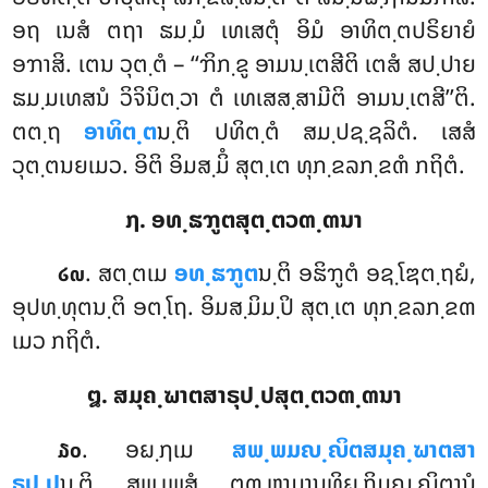
ອຖ ເນສໍ ຕຖາ ຘມ຺ມໍ ເທເສຕຸໍ ອິມໍ ອາທິຕ຺ຕປຣິຍາຍໍ
ອຠາສິ. ເຕນ ວຸຕ຺ຕໍ – ‘‘ຠິກ຺ຂູ ອາມນ຺ເຕສີຕິ ເຕສໍ ສປ຺ປາຍ
ຘມ຺ມເທສນໍ ວິຈິນິຕ຺ວາ ຕໍ ເທເສສ຺ສາມີຕິ ອາມນ຺ເຕສີ’’ຕິ.
ຕຕ຺ຖ
ອາທິຕ຺ຕ
ນ຺ຕິ ປທິຕ຺ຕໍ ສມ຺ປຊ຺ຊລິຕໍ. ເສສໍ
ວຸຕ຺ຕນຍເມວ. ອິຕິ ອິມສ຺ມິໍ ສຸຕ຺ເຕ ທຸກ຺ຂລກ຺ຂຓໍ ກຖິຕໍ.
໗. ອທ຺ຘຠູຕສຸຕ຺ຕວຓ຺ຓນາ
. ສຕ຺ຕເມ
ອທ຺ຘຠູຕ
ນ຺ຕິ ອຘິຠູຕໍ ອຊ຺ໂຌຕ຺ຖຏໍ,
໒໙
ອຸປທ຺ທຸຕນ຺ຕິ ອຕ຺ໂຖ. ອິມສ຺ມິມ຺ປິ ສຸຕ຺ເຕ ທຸກ຺ຂລກ຺ຂຓ
ເມວ ກຖິຕໍ.
໘. ສມຸຄ຺ຆາຕສາຣຸປ຺ປສຸຕ຺ຕວຓ຺ຓນາ
. ອຏ຺ຐເມ
ສພ຺ພມຎ຺ຎິຕສມຸຄ຺ຆາຕສາ
໓໐
ຣຸປ຺ປ
ນ຺ຕິ ສພ຺ເພສໍ ຕຓ຺ຫາມານທິຏ຺ຐິມຎ຺ຎິຕານໍ