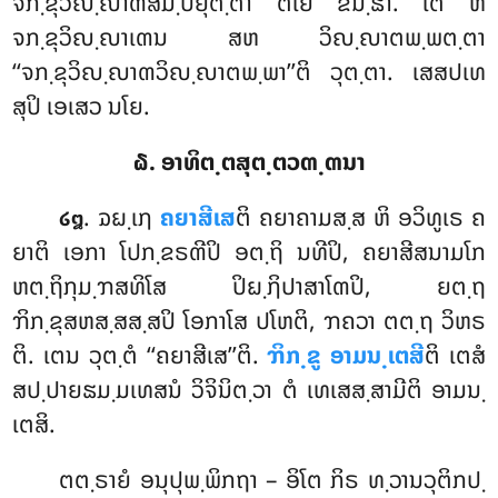
ຈກ຺ຂຸວິຎ຺ຎາຓສມ຺ປຍຸຕ຺ຕາ ຕໂຍ ຂນ຺ຘາ. ເຕ ຫິ
ຈກ຺ຂຸວິຎ຺ຎາເຓນ
ສຫ ວິຎ຺ຎາຕພ຺ພຕ຺ຕາ
‘‘ຈກ຺ຂຸວິຎ຺ຎາຓວິຎ຺ຎາຕພ຺ພາ’’ຕິ ວຸຕ຺ຕາ. ເສສປເທ
ສຸປິ ເອເສວ ນໂຍ.
໖. ອາທິຕ຺ຕສຸຕ຺ຕວຓ຺ຓນາ
. ຉຏ຺ເຐ
ຄຍາສີເສ
ຕິ ຄຍາຄາມສ຺ສ ຫິ ອວິທູເຣ ຄ
໒໘
ຍາຕິ ເອກາ ໂປກ຺ຂຣຓີປິ ອຕ຺ຖິ ນທີປິ, ຄຍາສີສນາມໂກ
ຫຕ຺ຖິກຸມ຺ຠສທິໂສ ປິຏ຺ຐິປາສາໂຓປິ, ຍຕ຺ຖ
ຠິກ຺ຂຸສຫສ຺ສສ຺ສປິ ໂອກາໂສ ປໂຫຕິ, ຠຄວາ ຕຕ຺ຖ ວິຫຣ
ຕິ. ເຕນ ວຸຕ຺ຕໍ ‘‘ຄຍາສີເສ’’ຕິ.
ຠິກ຺ຂູ ອາມນ຺ເຕສີ
ຕິ ເຕສໍ
ສປ຺ປາຍຘມ຺ມເທສນໍ ວິຈິນິຕ຺ວາ ຕໍ ເທເສສ຺ສາມີຕິ ອາມນ຺
ເຕສິ.
ຕຕ຺ຣາຍໍ ອນຸປຸພ຺ພິກຖາ – ອິໂຕ ກິຣ ທ຺ວານວຸຕິກປ຺