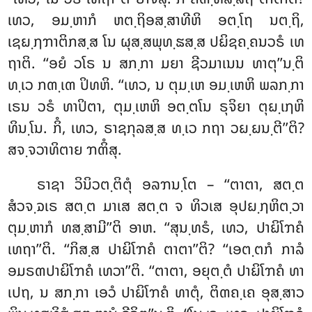
ເທວ, ອມ຺ຫາກໍ ຫຕ຺ຖິອສ຺ສາທີຫິ ອຕ຺ໂຖ ນຕ຺ຖິ,
ເຊຏ຺ຐຠາຕິກສ຺ສ ໂນ ຜຸສ຺ສພຸທ຺ຘສ຺ສ ປຏິຊຄ຺ຄນວຣໍ ເທ
ຖາຕິ. ‘‘ອຍໍ ວໂຣ ນ ສກ຺ກາ ມຍາ ຊີວມາເນນ ທາຕຸ’’ນ຺ຕິ
ທ຺ເວ ກຓ຺ເຓ ປິທຫິ. ‘‘ເທວ, ນ ຕຸມ຺ເຫ ອມ຺ເຫຫິ ພລກ຺ກາ
ເຣນ ວຣໍ ທາປິຕາ, ຕຸມ຺ເຫຫິ ອຕ຺ຕໂນ ຣຸຈິຍາ ຕຸຏ຺ເຐຫິ
ທິນ຺ໂນ. ກິໍ, ເທວ, ຣາຊກຸລສ຺ສ ທ຺ເວ ກຖາ ວຏ຺ຏນ຺ຕີ’’ຕິ?
ສຈ຺ຈວາທິຕາຍ ຠຓິໍສຸ.
ຣາຊາ ວິນິວຕ຺ຕິຕຸໍ ອລຠນ຺ໂຕ – ‘‘ຕາຕາ, ສຕ຺ຕ
ສໍວຈ຺ຉເຣ ສຕ຺ຕ ມາເສ ສຕ຺ຕ ຈ ທິວເສ ອຸປຏ຺ຐຫິຕ຺ວາ
ຕຸມ຺ຫາກໍ ທສ຺ສາມີ’’ຕິ ອາຫ. ‘‘ສຸນ຺ທຣໍ, ເທວ, ປາຏິໂຠຄໍ
ເທຖາ’’ຕິ. ‘‘ກິສ຺ສ ປາຏິໂຠຄໍ ຕາຕາ’’ຕິ? ‘‘ເອຕ຺ຕກໍ ກາລໍ
ອມຣຓປາຏິໂຠຄໍ ເທວາ’’ຕິ. ‘‘ຕາຕາ, ອຍຸຕ຺ຕໍ ປາຏິໂຠຄໍ ທາ
ເປຖ, ນ ສກ຺ກາ ເອວໍ ປາຏິໂຠຄໍ ທາຕຸໍ, ຕິຓຄ຺ເຄ ອຸສ຺ສາວ