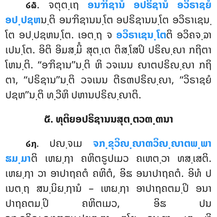
. ຈຕຸຕ຺ເຖ
ອນຠິຊານໍ ອປຣິຊານໍ ອວິຣາຊຍໍ
໒໖
ອປ຺ປຊຫ
ນ຺ຕິ ອນຠິຊານນ຺ໂຕ ອປຣິຊານນ຺ໂຕ ອວິຣາເຊນ຺
ໂຕ ອປ຺ປຊຫນ຺ໂຕ. ເອຕ຺ຖ ຈ
ອວິຣາເຊນ຺ໂຕ
ຕິ ອວິຄຈ຺ຉາ
ເປນ຺ໂຕ. ອິຕິ ອິມສ຺ມິໍ ສຸຕ຺ເຕ ຕິສ຺ໂສປິ ປຣິຎ຺ຎາ ກຖິຕາ
ໂຫນ຺ຕິ. ‘‘ອຠິຊານ’’ນ຺ຕິ ຫິ ວຈເນນ ຎາຕປຣິຎ຺ຎາ ກຖິ
ຕາ, ‘‘ປຣິຊານ’’ນ຺ຕິ ວຈເນນ ຕີຣຓປຣິຎ຺ຎາ, ‘‘ວິຣາຊຍໍ
ປຊຫ’’ນ຺ຕິ ທ຺ວີຫິ ປຫານປຣິຎ຺ຎາຕິ.
໕. ທຸຕິຍອປຣິຊານນສຸຕ຺ຕວຓ຺ຓນາ
. ປຎ຺ຈເມ
ຈກ຺ຂຸວິຎ຺ຎາຓວິຎ຺ຎາຕພ຺ພາ
໒໗
ຘມ຺ມາ
ຕິ ເຫຏ຺ຐາ ຄຫິຕຣູປເມວ ຄເຫຕ຺ວາ ທສ຺ເສຕິ.
ເຫຏ຺ຐາ ວາ ອາປາຖຄຕໍ ຄຫິຕໍ, ອິຘ ອນາປາຖຄຕໍ. ອິທໍ ປ
ເນຕ຺ຖ ສນ຺ນິຏ຺ຐານໍ – ເຫຏ຺ຐາ ອາປາຖຄຕມ຺ປິ ອນາ
ປາຖຄຕມ຺ປິ ຄຫິຕເມວ, ອິຘ ປນ