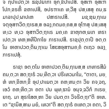
ຈ ຐປາເປຕ຺ວາ ຘຊປຏາກາ
ອຸກ຺ຂິປາເປສິ. ອຸສເຠ ອຸສເຠ
ໂປກ຺ຂຣຓິໍ ຂຓາເປສິ, ອປຣຠາເຄ ທ຺ວີສຸ ປສ຺ເສສຸ ຄນ຺ຘ
ມາລາປຸປ຺ຜາປເຓ ປສາຣາເປສິ. ມຊ຺ຌຏ຺ຐາເນ
ຈຕຸອຸສຠວິຕ຺ຖາຣສ຺ສ ອລງ຺ກຕມຄ຺ຄສ຺ສ ອຸໂຠສຸ ປສ຺ເສສຸ
ທ຺ເວ ທ຺ເວ ອຸສຠວິຕ຺ຖາເຣ ມຄ຺ເຄ ຂາຓຸກຓ຺ຏເກ ຫຣາ
ເປຕ຺ວາ ທຓ຺ຑທີປິກາໂຍ ກາຣາເປສິ. ຣາຊປຸຕ຺ຕາປິ ອຕ຺ຕ
ໂນ ອາຓາປວຕ຺ຕິຏ຺ຐາເນ ໂສຬສອຸສຠມຄ຺ຄໍ ຕເຖວ ອລງ຺
ກາຣາເປສຸໍ.
ຣາຊາ
ອຕ຺ຕໂນ ອາຓາປວຕ຺ຕິຏ຺ຐານສ຺ສ ເກທາຣສີມໍ
ຄນ຺ຕ຺ວາ ສຕ຺ຖາຣໍ ວນ຺ທິຕ຺ວາ ປຣິເທວມາໂນ, ‘‘ຕາຕາ, ມຍ຺
ຫໍ ທກ຺ຂິຓກ຺ຂິໍ ອຸປ຺ປາເຏຕ຺ວາ ຄຓ຺ຫນ຺ຕາ ວິຍ ຄຈ຺ຉຖ,
ເອວໍ ຄຓ຺ຫິຕ຺ວາ ຄຕາ ປນ ພຸທ຺ຘານໍ ອນຸຈ຺ຉວິກໍ ກເຣຍ຺
ຍາຖ. ມາ ສຸຣາໂສຓ຺ຑາ ວິຍ ປມຕ຺ຕາ ວິຈຣິຕ຺ຖາ’’ຕິ ອາຫ.
ເຕ ‘‘ຊານິສ຺ສາມ ມຍໍ, ເທວາ’’ຕິ ສຕ຺ຖາຣໍ ຄເຫຕ຺ວາ ຄຕາ, ວິ