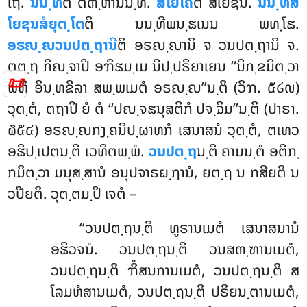
ໂຖ.
ນນ຺ທີ
ຕິ ຕຓ຺ຫານນ຺ທີ.
ສໍໂຍໂຄ
ຕິ ສໍໂຍຊນໍ.
ນນ຺ທິສໍ
ໂຍຊນສໍຍຸຕ຺ໂຕ
ຕິ ນນ຺ທີພນ຺ຘເນນ ພທ຺ໂຘ.
ອຣຎ຺ຎວນປຕ຺ຖານີ
ຕິ ອຣຎ຺ຎານິ ຈ ວນປຕ຺ຖານິ ຈ.
ຕຕ຺ຖ ກິຎ຺ຈາປິ ອຠິຘມ຺ເມ ນິປ຺ປຣິຍາເຍນ ‘‘ນິກ຺ຂມິຕ຺ວາ
📜
ພຫິ ອິນ຺ທຂີລາ ສພ຺ພເມຕໍ ອຣຎ຺ຎ’’ນ຺ຕິ (ວິຠ. ໕໒໙)
ວຸຕ຺ຕໍ, ຕຖາປິ ຍໍ ຕໍ ‘‘ປຎ຺ຈຘນຸສຕິກໍ ປຈ຺ຉິມ’’ນ຺ຕິ (ປາຣາ.
໖໕໔) ອຣຎ຺ຎກງ຺ຄນິປ຺ຜາທກໍ ເສນາສນໍ ວຸຕ຺ຕໍ, ຕເທວ
ອຘິປ຺ເປຕນ຺ຕິ ເວທິຕພ຺ພໍ.
ວນປຕ຺ຖ
ນ຺ຕິ ຄາມນ຺ຕໍ ອຕິກ຺
ກມິຕ຺ວາ ມນຸສ຺ສານໍ ອນຸປຈາຣຏ຺ຐານໍ, ຍຕ຺ຖ ນ ກສີຍຕິ ນ
ວປີຍຕິ. ວຸຕ຺ຕມ຺ປິ ເຈຕໍ –
‘‘ວນປຕ຺ຖນ຺ຕິ ທູຣານເມຕໍ ເສນາສນານໍ
ອຘິວຈນໍ. ວນປຕ຺ຖນ຺ຕິ ວນສຓ຺ຑານເມຕໍ,
ວນປຕ຺ຖນ຺ຕິ ຠິໍສນການເມຕໍ, ວນປຕ຺ຖນ຺ຕິ ສ
ໂລມຫໍສານເມຕໍ, ວນປຕ຺ຖນ຺ຕິ ປຣິຍນ຺ຕານເມຕໍ,