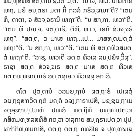
ພິນ຺ທຸສທິສໍ ສຕ຺ຕານໍ ຊີວິຕ’’ນ຺ຕິ. ‘‘ໂນ ເຈ, ເທວ, ປາຏິໂຠຄໍ
ເທຖ, ມຍໍ ອນ຺ຕຣາ ມຕາ ກິໍ ກຸສລໍ ກຣິສ຺ສາມາ’’ຕິ? ‘‘ເຕນ
ຫິ, ຕາຕາ, ຉ ສໍວຈ຺ຉຣານິ ເທຖາ’’ຕິ. ‘‘ນ ສກ຺ກາ, ເທວາ’’ຕິ.
‘‘ເຕນ ຫິ ປຎ຺ຈ, ຈຕ຺ຕາຣິ, ຕີຓິ, ທ຺ເວ, ເອກໍ ສໍວຈ຺ຉຣໍ
ເທຖ’’. ‘‘ສຕ຺ຕ, ຉ ມາເສ ເທຖ…ເປ… ມາສຑ຺ຒມຕ຺ຕໍ
ເທຖາ’’ຕິ. ‘‘ນ ສກ຺ກາ, ເທວາ’’ຕິ. ‘‘ເຕນ ຫິ ສຕ຺ຕທິວສມຕ຺
ຕໍ ເທຖາ’’ຕິ. ‘‘ສາຘຸ, ເທວາຕິ ສຕ຺ຕ ທິວເສ ສມ຺ປຏິຈ຺ຉິໍສຸ’’.
ຣາຊາ ສຕ຺ຕ ສໍວຈ຺ຉເຣ ສຕ຺ຕ ມາເສ ສຕ຺ຕ ທິວເສ
ກຕ຺ຕພ຺ພສກ຺ກາຣໍ ສຕ຺ຕສຸເຍວ ທິວເສສຸ ອກາສິ.
ຕໂຕ ປຸຕ຺ຕານໍ ວສນຏ຺ຐານໍ ສຕ຺ຖາຣໍ ເປເສຕຸໍ
ອຏ຺ຐອຸສຠວິຕ຺ຖຕໍ ມຄ຺ຄໍ ອລງ຺ກາຣາເປສິ, ມຊ຺ຌຏ຺ຐາເນ
ຈຕຸອຸສຠປ຺ປມາຓໍ
ປເທສໍ ຫຕ຺ຖີຫິ ມທ຺ທາເປຕ຺ວາ
ກສິຓມຓ຺ຑລສທິສໍ ກຕ຺ວາ ວາລຸກາຍ ສນ຺ຖຣາເປຕ຺ວາ ປຸປ຺
ຜາຠິກິຓ຺ຓມກາສິ, ຕຕ຺ຖ ຕຕ຺ຖ ກທລິໂຍ ຈ ປຸຓ຺ຓຆເຏ