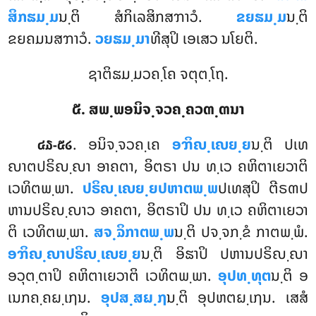
ສິກຘມ຺ມ
ນ຺ຕິ ສໍກິເລສິກສຠາວໍ.
ຂຍຘມ຺ມ
ນ຺ຕິ
ຂຍຄມນສຠາວໍ.
ວຍຘມ຺ມາ
ທີສຸປິ ເອເສວ ນໂຍຕິ.
ຊາຕິຘມ຺ມວຄ຺ໂຄ ຈຕຸຕ຺ໂຖ.
໕. ສພ຺ພອນິຈ຺ຈວຄ຺ຄວຓ຺ຓນາ
. ອນິຈ຺ຈວຄ຺ເຄ
ອຠິຎ຺ເຎຍ຺ຍ
ນ຺ຕິ ປເທ
໔໓-໕໒
ຎາຕປຣິຎ຺ຎາ ອາຄຕາ, ອິຕຣາ ປນ ທ຺ເວ ຄຫິຕາເຍວາຕິ
ເວທິຕພ຺ພາ.
ປຣິຎ຺ເຎຍ຺ຍປຫາຕພ຺ພ
ປເທສຸປິ ຕີຣຓປ
ຫານປຣິຎ຺ຎາວ ອາຄຕາ, ອິຕຣາປິ ປນ ທ຺ເວ ຄຫິຕາເຍວາ
ຕິ ເວທິຕພ຺ພາ.
ສຈ຺ຉິກາຕພ຺ພ
ນ຺ຕິ ປຈ຺ຈກ຺ຂໍ ກາຕພ຺ພໍ.
ອຠິຎ຺ຎາປຣິຎ຺ເຎຍ຺ຍ
ນ຺ຕິ ອິຘາປິ ປຫານປຣິຎ຺ຎາ
ອວຸຕ຺ຕາປິ ຄຫິຕາເຍວາຕິ ເວທິຕພ຺ພາ.
ອຸປທ຺ທຸຕ
ນ຺ຕິ ອ
ເນກຄ຺ຄຏ຺ເຐນ.
ອຸປສ຺ສຏ຺ຐ
ນ຺ຕິ ອຸປຫຕຏ຺ເຐນ. ເສສໍ