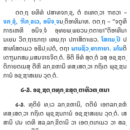
ຕຕ຺ຖ ຍທິທໍ ປສາທຈກ຺ຂຸ, ຕໍ ຄເຫຕ຺ວາ ຠຄວາ –
ຈກ຺ຂຸໍ, ຠິກ຺ຂເວ, ອນິຈ຺ຈ
ນ຺ຕິອາທິມາຫ. ຕຕ຺ຖ – ‘‘ຈຕູຫິ
ກາຣເຓຫິ ອນິຈ຺ຈໍ ອຸທຍພ຺ພຍວນ຺ຕຕາຍາ’’ຕິອາທິນາ
ນເຍນ ວິຕ຺ຖາຣກຖາ ເຫຏ຺ຐາ ປກາສິຕາເຍວ.
ໂສຕມ຺ປິ
ປ
ສາທໂສຕເມວ ອຘິປ຺ເປຕໍ, ຕຖາ
ຆານຊິວ຺ຫາກາຍາ. ມໂນ
ຕິ
ເຕຠູມກສມ຺ມສນຈາຣຈິຕ຺ຕໍ. ອິຕິ ອິທໍ ສຸຕ຺ຕໍ ຉສຸ ອຊ຺ຌຕ຺
ຕິກາຍຕເນສຸ ຕີຓິ ລກ຺ຂຓານິ ທສ຺ເສຕ຺ວາ ກຖິເຕ ພຸຊ຺ຌນ
ການໍ ອຊ຺ຌາສເຍນ ວຸຕ຺ຕໍ.
໒-໓. ອຊ຺ຌຕ຺ຕທຸກ຺ຂສຸຕ຺ຕາທິວຓ຺ຓນາ
. ທຸຕິຍໍ ທ຺ເວ ລກ຺ຂຓານິ, ຕຕິຍໍ ເອກລກ຺ຂຓໍ
໒-໓
ທສ຺ເສຕ຺ວາ ກຖິເຕ ພຸຊ຺ຌນການໍ ອຊ຺ຌາສເຍນ ວຸຕ຺ຕໍ. ເສ
ສານິ ປນ ເຕຫິ ສລ຺ລກ຺ຂິຕານິ ວາ ເອຕ຺ຕເກເນວ ວາ ສລ຺