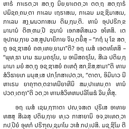
ຫາຣໍ ກາເຣຕ຺ວາ ສຕ຺ຖຸ ນິຍ຺ຍາເຕຕ຺ວາ ຕຕ຺ຖ ສຕ຺ຖາຣໍ
ປຏິຊຄ຺ຄນ຺ຕາ ກາເລນ ເຖຣາສເນ, ກາເລນ ມຊ຺ຌິມາສເນ,
ກາເລນ ສງ຺ຆນວກາສເນ ຕິຏ຺ຐນ຺ຕິ. ທານໍ ອຸປປຣິກ຺ຂ
ມານານໍ ຕິຓ຺ຓມ຺ປິ ຊນານໍ ເອກສທິສເມວ ອໂຫສິ. ເຕ
ອຸປກຏ຺ຐາຍ ວສ຺ສູປນາຍິກາຍ ຈິນ຺ຕຍິໍສຸ – ‘‘ກຖໍ ນຸ ໂຂ ສຕ຺
ຖຸ ອຊ຺ຌາສຍໍ ຄຓ຺ເຫຍ຺ຍາມາ’’ຕິ? ອຖ ເນສໍ ເອຕທໂຫສິ –
‘‘ພຸທ຺ຘາ ນາມ ຘມ຺ມຄຣຸໂນ, ນ ອາມິສຄຣຸໂນ, ສີເລ ປຕິຏ຺ຐ
ມານາ ມຍໍ ສຕ຺ຖຸ ອຊ຺ຌາສຍໍ ຄເຫຕຸໍ ສກ຺ຂິສ຺ສາມາ’’ຕິ ທານ
ສໍວິຘາຍເກ ມນຸສ຺ເສ ປກ຺ໂກສາເປຕ຺ວາ, ‘‘ຕາຕາ, ອິມິນາວ ນີ
ຫາເຣນ ຍາຄຸຠຕ຺ຕຂາທນີຍາທີນິ ສມ຺ປາເທນ຺ຕາ ທານໍ
ປວຕ຺ເຕຖາ’’ຕິ ວຕ຺ວາ ທານສໍວິທຫນປລິໂພຘໍ ຉິນ຺ທິໍສຸ.
ອຖ ເນສໍ ເຊຏ຺ຐຠາຕາ ປຎ຺ຈສເຕ ປຸຣິເສ ອາທາຍ
ທສສຸ ສີເລສຸ ປຕິຏ຺ຐາຍ ທ຺ເວ ກາສາຍານິ ອຈ຺ຉາເທຕ຺ວາ
ກປ຺ປິຍໍ ອຸທກໍ ປຣິຠຸຎ຺ຊມາໂນ ວາສໍ ກປ຺ເປສິ. ມຊ຺ຌິໂມ ຕີ