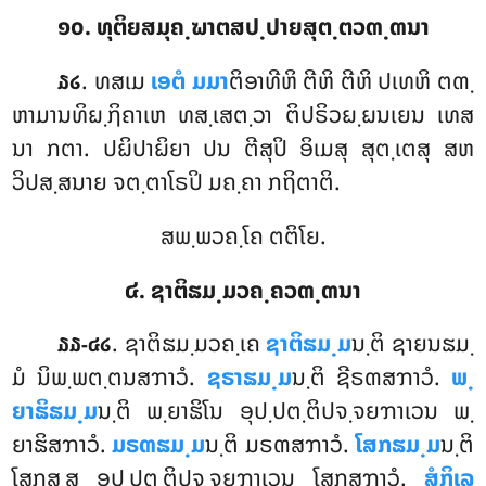
໑໐. ທຸຕິຍສມຸຄ຺ຆາຕສປ຺ປາຍສຸຕ຺ຕວຓ຺ຓນາ
. ທສເມ
ເອຕໍ ມມາ
ຕິອາທີຫິ ຕີຫິ ຕີຫິ ປເທຫິ ຕຓ຺
໓໒
ຫາມານທິຏ຺ຐິຄາເຫ ທສ຺ເສຕ຺ວາ ຕິປຣິວຏ຺ຏນເຍນ ເທສ
ນາ ກຕາ. ປຏິປາຏິຍາ ປນ ຕີສຸປິ ອິເມສຸ ສຸຕ຺ເຕສຸ ສຫ
ວິປສ຺ສນາຍ ຈຕ຺ຕາໂຣປິ ມຄ຺ຄາ ກຖິຕາຕິ.
ສພ຺ພວຄ຺ໂຄ ຕຕິໂຍ.
໔. ຊາຕິຘມ຺ມວຄ຺ຄວຓ຺ຓນາ
. ຊາຕິຘມ຺ມວຄ຺ເຄ
ຊາຕິຘມ຺ມ
ນ຺ຕິ ຊາຍນຘມ຺
໓໓-໔໒
ມໍ ນິພ຺ພຕ຺ຕນສຠາວໍ.
ຊຣາຘມ຺ມ
ນ຺ຕິ ຊີຣຓສຠາວໍ.
ພ຺
ຍາຘິຘມ຺ມ
ນ຺ຕິ ພ຺ຍາຘິໂນ ອຸປ຺ປຕ຺ຕິປຈ຺ຈຍຠາເວນ ພ຺
ຍາຘິສຠາວໍ.
ມຣຓຘມ຺ມ
ນ຺ຕິ ມຣຓສຠາວໍ
.
ໂສກຘມ຺ມ
ນ຺ຕິ
ໂສກສ຺ສ ອຸປ຺ປຕ຺ຕິປຈ຺ຈຍຠາເວນ ໂສກສຠາວໍ.
ສໍກິເລ