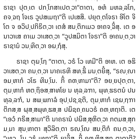
ຣາຊາ ປຸຕ຺ເຕ ປກ຺ໂກສາເປຕ຺ວາ‘‘ຕາຕາ, ອຫໍ ມຫລ຺ລໂກ,
ຄຈ຺ຉຖ ໂຈເຣ ວູປສເມຖາ’’ຕິ ເປເສສິ. ປຍຸຕ຺ຕໂຈຣາ ອິໂຕ ຈິ
ໂຕ ຈ ອວິປ຺ປກິຣິຕ຺ວາ ເຕສໍ ສນ຺ຕິກເມວ ອາຄຈ຺ຉິໍສຸ. ເຕ ອ
ນາວາເສ ຄາເມ ວາເສຕ຺ວາ ‘‘ວູປສມິຕາ ໂຈຣາ’’ຕິ ອາຄນ຺ຕ຺ວາ
ຣາຊານໍ ວນ຺ທິຕ຺ວາ ອຏ຺ຐໍສຸ.
ຣາຊາ ຕຸຏ຺ໂຐ ‘‘ຕາຕາ, ວຣໍ ໂວ ເທມີ’’ຕິ ອາຫ. ເຕ ອຘິ
ວາເສຕ຺ວາ ຄນ຺ຕ຺ວາ ນາຄເຣຫິ ສທ຺ຘິໍ ມນ຺ຕຍິໍສຸ, ‘‘ຣຎ຺ຎາ
ອມ຺ຫາກໍ ວໂຣ ທິນ຺ໂນ. ກິໍ ຄຓ຺ຫາມາ’’ຕິ? ອຍ຺ຍປຸຕ຺ຕາ,
ຕຸມ຺ຫາກໍ ຫຕ຺ຖິອສ຺ສາທໂຍ ນ ທຸລ຺ລຠາ
, ພຸທ຺ຘຣຕນໍ ປນ
ທຸລ຺ລຠໍ, ນ ສພ຺ພກາລໍ ອຸປ຺ປຊ຺ຊຕິ, ຕຸມ຺ຫາກໍ ເຊຏ຺ຐຠາ
ຕິກສ຺ສ ຜຸສ຺ສພຸທ຺ຘສ຺ສ ປຏິຊຄ຺ຄນວຣໍ ຄຓ຺ຫຖາຕິ. ເຕ
‘‘ເອວໍ ກຣິສ຺ສາມາ’’ຕິ ນາຄຣານໍ ປຏິສ຺ສຸຓິຕ຺ວາ
ກຕມສ຺ສຸກ
ມ຺ມາ ສຸນ຺ຫາຕາ ສຸວິລິຕ຺ຕາ ຣຎ຺ໂຎ ສນ຺ຕິກໍ ຄນ຺ຕ຺ວາ,
‘‘ເທວ, ໂນ ວຣໍ ເທຖາ’’ຕິ ຍາຈິໍສຸ. ກິໍ ຄຓ຺ຫິສ຺ສຖ ຕາຕາຕິ?