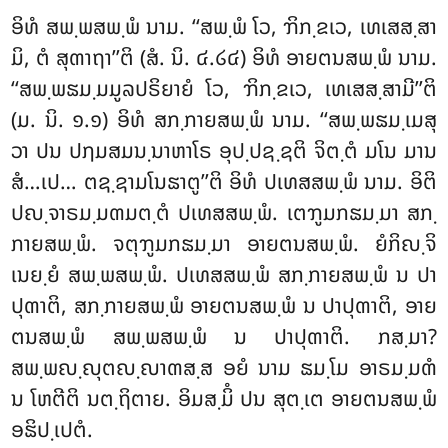
ອິທໍ ສພ຺ພສພ຺ພໍ ນາມ. ‘‘ສພ຺ພໍ ໂວ, ຠິກ຺ຂເວ, ເທເສສ຺ສາ
ມິ, ຕໍ ສຸຓາຖາ’’ຕິ (ສໍ. ນິ. ໔.໒໔) ອິທໍ ອາຍຕນສພ຺ພໍ ນາມ.
‘‘ສພ຺ພຘມ຺ມມູລປຣິຍາຍໍ ໂວ, ຠິກ຺ຂເວ, ເທເສສ຺ສາມີ’’ຕິ
(ມ. ນິ. ໑.໑) ອິທໍ ສກ຺ກາຍສພ຺ພໍ ນາມ. ‘‘ສພ຺ພຘມ຺ເມສຸ
ວາ ປນ ປຐມສມນ຺ນາຫາໂຣ ອຸປ຺ປຊ຺ຊຕິ ຈິຕ຺ຕໍ ມໂນ ມານ
ສໍ…ເປ… ຕຊ຺ຊາມໂນຘາຕູ’’ຕິ ອິທໍ ປເທສສພ຺ພໍ ນາມ. ອິຕິ
ປຎ຺ຈາຣມ຺ມຓມຕ຺ຕໍ ປເທສສພ຺ພໍ. ເຕຠູມກຘມ຺ມາ ສກ຺
ກາຍສພ຺ພໍ. ຈຕຸຠູມກຘມ຺ມາ ອາຍຕນສພ຺ພໍ. ຍໍກິຎ຺ຈິ
ເນຍ຺ຍໍ ສພ຺ພສພ຺ພໍ. ປເທສສພ຺ພໍ ສກ຺ກາຍສພ຺ພໍ
ນ ປາ
ປຸຓາຕິ, ສກ຺ກາຍສພ຺ພໍ ອາຍຕນສພ຺ພໍ ນ ປາປຸຓາຕິ, ອາຍ
ຕນສພ຺ພໍ ສພ຺ພສພ຺ພໍ ນ ປາປຸຓາຕິ. ກສ຺ມາ?
ສພ຺ພຎ຺ຎຸຕຎ຺ຎາຓສ຺ສ ອຍໍ ນາມ ຘມ຺ໂມ ອາຣມ຺ມຓໍ
ນ ໂຫຕີຕິ ນຕ຺ຖິຕາຍ. ອິມສ຺ມິໍ ປນ ສຸຕ຺ເຕ ອາຍຕນສພ຺ພໍ
ອຘິປ຺ເປຕໍ.