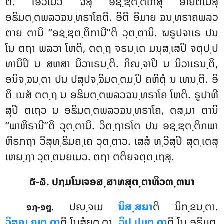
ຕິ. ເອວເມວໍ ຉສຸ ອຊ຺ຌຕ຺ຕິເກສຸ ອາຍຕເນສຸ
ອຘິມຕ຺ຕພລວຉນ຺ທຣາໂຄຕິ. ອິຕິ ອິມາຍ ຉນ຺ທຣາຄພລວ
ຕາຍ ຕານິ ‘‘ອຊ຺ຌຕ຺ຕິການີ’’ຕິ ວຸຕ຺ຕານິ. ຆຣູປຈາເຣ ປນ
ໂນ ຕຖາ ພລວາ ໂຫຕິ, ຕຕ຺ຖ ຈຣນ຺ເຕ ມນຸສ຺ເສປິ ຈຕຸປ຺ປ
ທານິປິ ນ ສຫສາ ນິວາເຣນ຺ຕິ. ກິຎ຺ຈາປິ ນ ນິວາເຣນ຺ຕິ,
ອນິຈ຺ຉນ຺ຕາ ປນ ປສຸປຈ຺ຉິມຕ຺ຕມ຺ປິ ຄຫິຕຸໍ ນ ເທນ຺ຕິ. ອິ
ຕິ ເນສໍ ຕຕ຺ຖ ນ ອຘິມຕ຺ຕພລວຉນ຺ທຣາໂຄ ໂຫຕິ. ຣູປາທີ
ສຸປິ ຕເຖວ ນ ອຘິມຕ຺ຕພລວຉນ຺ທຣາໂຄ, ຕສ຺ມາ ຕານິ
‘‘ພາຫິຣານີ’’ຕິ ວຸຕ຺ຕານິ. ວິຕ຺ຖາຣໂຕ
ປນ ອຊ຺ຌຕ຺ຕິກພາ
ຫິຣກຖາ ວິສຸທ຺ຘິມຄ຺ເຄ ວຸຕ຺ຕາວ. ເສສໍ ທ຺ວີສຸປິ ສຸຕ຺ເຕສຸ
ເຫຏ຺ຐາ ວຸຕ຺ຕນຍເມວ. ຕຖາ ຕຕິຍຈຕຸຕ຺ເຖສຸ.
໕-໖. ປຐມໂນເຈອສ຺ສາທສຸຕ຺ຕາທິວຓ຺ຓນາ
. ປຎ຺ຈເມ
ນິສ຺ສຏາ
ຕິ ນິກ຺ຂນ຺ຕາ.
໑໗-໑໘
ວິສຎ຺ຎຸຕ຺ຕາ
ຕິ ໂນສໍຍຸຕ຺ຕາ.
ວິປ຺ປມຸຕ຺ຕາ
ຕິ ໂນ ອຘິມຸຕ຺