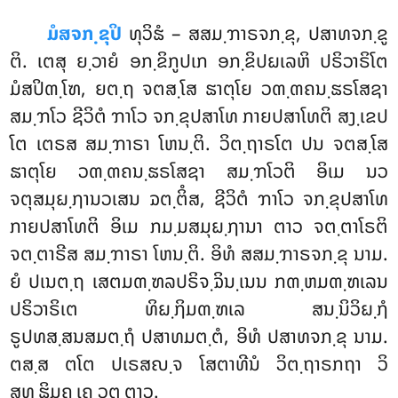
ມໍສຈກ຺ຂຸປິ
ທຸວິຘໍ – ສສມ຺ຠາຣຈກ຺ຂຸ, ປສາທຈກ຺ຂູ
ຕິ. ເຕສຸ ຍ຺ວາຍໍ ອກ຺ຂິກູປເກ ອກ຺ຂິປຏເລຫິ ປຣິວາຣິໂຕ
ມໍສປິຓ຺ໂຑ, ຍຕ຺ຖ ຈຕສ຺ໂສ ຘາຕຸໂຍ ວຓ຺ຓຄນ຺ຘຣໂສຊາ
ສມ຺ຠໂວ ຊີວິຕໍ ຠາໂວ ຈກ຺ຂຸປສາໂທ ກາຍປສາໂທຕິ ສງ຺ເຂປ
ໂຕ ເຕຣສ ສມ຺ຠາຣາ ໂຫນ຺ຕິ. ວິຕ຺ຖາຣໂຕ ປນ ຈຕສ຺ໂສ
ຘາຕຸໂຍ ວຓ຺ຓຄນ຺ຘຣໂສຊາ ສມ຺ຠໂວຕິ ອິເມ ນວ
ຈຕຸສມຸຏ຺ຐານວເສນ ຉຕ຺ຕິໍສ, ຊີວິຕໍ ຠາໂວ ຈກ຺ຂຸປສາໂທ
ກາຍປສາໂທຕິ ອິເມ ກມ຺ມສມຸຏ຺ຐານາ ຕາວ ຈຕ຺ຕາໂຣຕິ
ຈຕ຺ຕາຣີສ ສມ຺ຠາຣາ ໂຫນ຺ຕິ. ອິທໍ ສສມ຺ຠາຣຈກ຺ຂຸ
ນາມ.
ຍໍ ປເນຕ຺ຖ ເສຕມຓ຺ຑລປຣິຈ຺ຉິນ຺ເນນ ກຓ຺ຫມຓ຺ຑເລນ
ປຣິວາຣິເຕ ທິຏ຺ຐິມຓ຺ຑເລ ສນ຺ນິວິຏ຺ຐໍ
ຣູປທສ຺ສນສມຕ຺ຖໍ ປສາທມຕ຺ຕໍ, ອິທໍ ປສາທຈກ຺ຂຸ ນາມ.
ຕສ຺ສ ຕໂຕ ປເຣສຎ຺ຈ ໂສຕາທີນໍ ວິຕ຺ຖາຣກຖາ ວິ
ສຸທ຺ຘິມຄ຺ເຄ ວຸຕ຺ຕາວ.