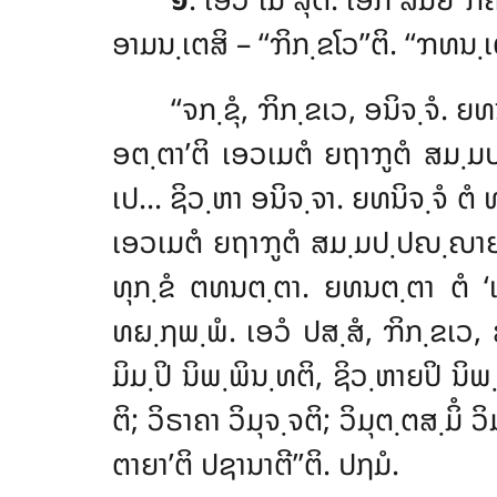
ອາມນ຺ເຕສິ – ‘‘ຠິກ຺ຂໂວ’’ຕິ. ‘‘ຠທນ
‘‘ຈກ຺ຂຸໍ
, ຠິກ຺ຂເວ, ອນິຈ຺ຈໍ. ຍທ
ອຕ຺ຕາ’ຕິ ເອວເມຕໍ ຍຖາຠູຕໍ ສມ຺ມ
ເປ… ຊິວ຺ຫາ ອນິຈ຺ຈາ. ຍທນິຈ຺ຈໍ ຕໍ 
ເອວເມຕໍ ຍຖາຠູຕໍ ສມ຺ມປ຺ປຎ຺ຎາຍ ທ
ທຸກ຺ຂໍ ຕທນຕ຺ຕາ. ຍທນຕ຺ຕາ ຕໍ ‘
ທຏ຺ຐພ຺ພໍ. ເອວໍ
ປສ຺ສໍ, ຠິກ຺ຂເວ, 
ມິມ຺ປິ ນິພ຺ພິນ຺ທຕິ, ຊິວ຺ຫາຍປິ ນິພ
ຕິ; ວິຣາຄາ ວິມຸຈ຺ຈຕິ; ວິມຸຕ຺ຕສ຺ມິໍ
ຕາຍາ’ຕິ ປຊານາຕີ’’ຕິ. ປຐມໍ.