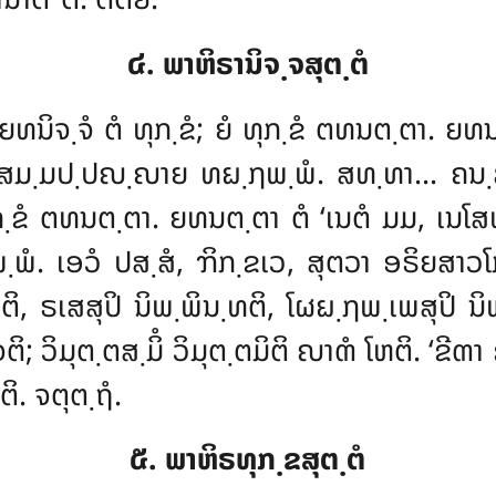
໔. ພາຫິຣານິຈ຺ຈສຸຕ຺ຕໍ
 ຍທນິຈ຺ຈໍ ຕໍ ທຸກ຺ຂໍ; ຍໍ ທຸກ຺ຂໍ ຕທນຕ຺ຕາ. ຍ
ູຕໍ ສມ຺ມປ຺ປຎ຺ຎາຍ ທຏ຺ຐພ຺ພໍ. ສທ຺ທາ… ຄ
 ທຸກ຺ຂໍ ຕທນຕ຺ຕາ. ຍທນຕ຺ຕາ ຕໍ ‘ເນຕໍ ມມ, ເນໂ
 ເອວໍ ປສ຺ສໍ, ຠິກ຺ຂເວ, ສຸຕວາ ອຣິຍສາວໂກ 
ຕິ, ຣເສສຸປິ ນິພ຺ພິນ຺ທຕິ, ໂຜຏ຺ຐພ຺ເພສຸປິ ນິ
ຈຕິ; ວິມຸຕ຺ຕສ຺ມິໍ ວິມຸຕ຺ຕມິຕິ ຎາຓໍ ໂຫຕິ. ‘ຂີຓາ
ຕິ. ຈຕຸຕ຺ຖໍ.
໕. ພາຫິຣທຸກ຺ຂສຸຕ຺ຕໍ