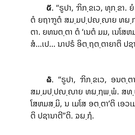
໕
. ‘‘ຣູປາ
, ຠິກ຺ຂເວ, ທຸກ຺ຂາ. 
ຕໍ ຍຖາຠູຕໍ ສມ຺ມປ຺ປຎ຺ຎາຍ ທຏ຺ຐ
ຕາ. ຍທນຕ຺ຕາ ຕໍ ‘ເນຕໍ ມມ, ເນໂສຫ
ສໍ…ເປ… ນາປຣໍ ອິຕ຺ຖຕ຺ຕາຍາຕິ ປຊານ
໖
. ‘‘ຣູປາ, ຠິກ຺ຂເວ, ອນຕ຺
ສມ຺ມປ຺ປຎ຺ຎາຍ ທຏ຺ຐພ຺ພໍ. ສທ຺
ໂສຫມສ຺ມິ, ນ ເມໂສ ອຕ຺ຕາ’ຕິ ເອວ
ຕິ ປຊານາຕີ’’ຕິ. ຉຏ຺ຐໍ.