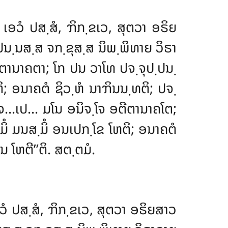
 ເອວໍ ປສ຺ສໍ, ຠິກ຺ຂເວ, ສຸຕວາ ອຣິຍ
ປ຺ປນ຺ນສ຺ສ ຈກ຺ຂຸສ຺ສ ນິພ຺ພິທາຍ ວິຣາ
ຕີຕານາຄຕາ; ໂກ ປນ ວາໂທ ປຈ຺ຈຸປ຺ປນ຺
; ອນາຄຕໍ ຊິວ຺ຫໍ ນາຠິນນ຺ທຕິ; ປຈ຺
຺ໂຈ…ເປ… ມໂນ ອນິຈ຺ໂຈ ອຕີຕານາຄໂຕ;
ິໍ ມນສ຺ມິໍ ອນເປກ຺ໂຂ ໂຫຕິ; ອນາຄຕໍ
ໂຫຕີ’’ຕິ. ສຕ຺ຕມໍ.
ວໍ ປສ຺ສໍ, ຠິກ຺ຂເວ, ສຸຕວາ ອຣິຍສາວ