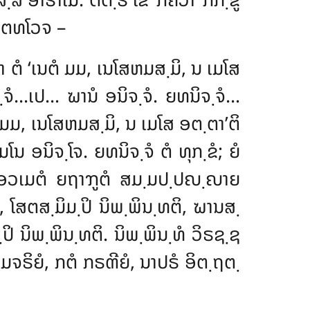
ເອຕທໂວຈ –
ຕາ ຕໍ ‘ເນຕໍ ມມ, ເນໂສຫມສ຺ມິ, ນ ເມໂສ
ຈໍ…ເປ… ຆານໍ ອນິຈ຺ຈໍ. ຍທນິຈ຺ຈໍ…
ໍ ມມ, ເນໂສຫມສ຺ມິ, ນ ເມໂສ ອຕ຺ຕາ’ຕິ
ອນິຈ຺ໂຈ. ຍທນິຈ຺ຈໍ ຕໍ ທຸກ຺ຂໍ; ຍໍ
 ເອວເມຕໍ ຍຖາຠູຕໍ ສມ຺ມປ຺ປຎ຺ຎາຍ
, ໂສຕສ຺ມິມ຺ປິ ນິພ຺ພິນ຺ທຕິ, ຆານສ຺
ປິ ນິພ຺ພິນ຺ທຕິ. ນິພ຺ພິນ຺ທໍ ວິຣຊ຺ຊ
ຫ຺ມຈຣິຍໍ, ກຕໍ ກຣຓີຍໍ, ນາປຣໍ ອິຕ຺ຖຕ຺