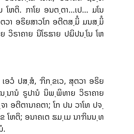
຺ໂນ ໂຫຕິ. ກາໂຍ ອນຕ຺ຕາ…ເປ… ມໂນ
ຕວາ ອຣິຍສາວໂກ ອຕີຕສ຺ມິໍ ມນສ຺ມິໍ
າຍ ວິຣາຄາຍ ນິໂຣຘາຍ ປຏິປນ຺ໂນ ໂຫ
 ເອວໍ ປສ຺ສໍ, ຠິກ຺ຂເວ, ສຸຕວາ ອຣິຍ
຺ນານໍ ຣູປານໍ ນິພ຺ພິທາຍ ວິຣາຄາຍ
ຈາ ອຕີຕານາຄຕາ; ໂກ ປນ ວາໂທ ປຈ຺
຺ໂຂ ໂຫຕິ; ອນາຄເຕ ຘມ຺ເມ ນາຠິນນ຺ທ
ໍ.