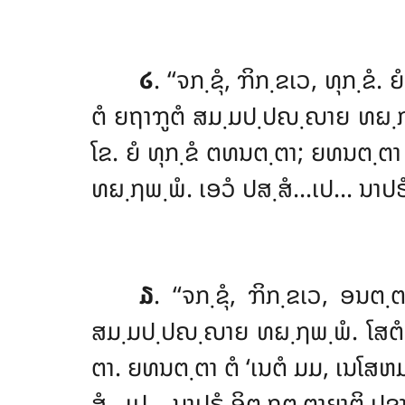
໒
. ‘‘ຈກ຺ຂຸໍ, ຠິກ຺ຂເວ, ທຸກ຺ຂ
ຕໍ ຍຖາຠູຕໍ ສມ຺ມປ຺ປຎ຺ຎາຍ ທຏ຺ຐພ຺
ໂຂ. ຍໍ ທຸກ຺ຂໍ ຕທນຕ຺ຕາ; ຍທນຕ຺ຕາ
ທຏ຺ຐພ຺ພໍ. ເອວໍ ປສ຺ສໍ…ເປ… ນາປຣໍ ອ
໓
. ‘‘ຈກ຺ຂຸໍ, ຠິກ຺ຂເວ, ອນຕ
ສມ຺ມປ຺ປຎ຺ຎາຍ ທຏ຺ຐພ຺ພໍ. ໂສຕ
ຕາ. ຍທນຕ຺ຕາ ຕໍ ‘ເນຕໍ ມມ, ເນໂສຫ
ສໍ…ເປ… ນາປຣໍ ອິຕ຺ຖຕ຺ຕາຍາຕິ ປຊານາ