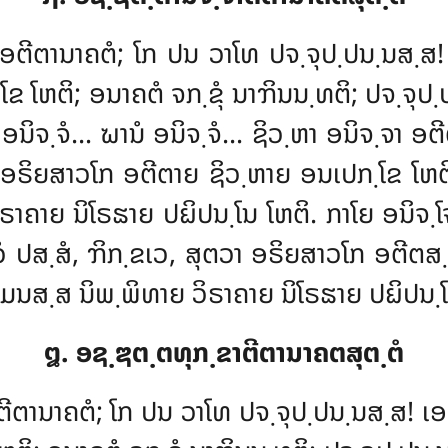
ໍ ອຕີຕານາຄຕໍ; ໂກ ປນ ວາໂທ ປຈ຺ຈຸປ຺ປນ຺ນສ຺ສ!
຺ໂຂ ໂຫຕິ; ອນາຄຕໍ ຈກ຺ຂຸໍ ນາຠິນນ຺ທຕິ; ປຈ຺ຈຸ
 ອນິຈ຺ຈໍ… ຆານໍ ອນິຈ຺ຈໍ… ຊິວ຺ຫາ ອນິຈ຺ຈາ ອ
າ ອຣິຍສາວໂກ ອຕີຕາຍ ຊິວ຺ຫາຍ ອນເປກ຺ໂຂ ໂຫຕິ
ິຣາຄາຍ ນິໂຣຘາຍ ປຏິປນ຺ໂນ ໂຫຕິ. ກາໂຍ ອນິຈ
 ປສ຺ສໍ, ຠິກ຺ຂເວ, ສຸຕວາ ອຣິຍສາວໂກ ອຕີຕສ຺ມ
ມນສ຺ສ ນິພ຺ພິທາຍ ວິຣາຄາຍ ນິໂຣຘາຍ ປຏິປນ຺ໂນ 
໘. ອຊ຺ຌຕ຺ຕທຸກ຺ຂາຕີຕານາຄຕສຸຕ຺ຕໍ
ອຕີຕານາຄຕໍ; ໂກ ປນ ວາໂທ ປຈ຺ຈຸປ຺ປນ຺ນສ຺ສ! ເອ