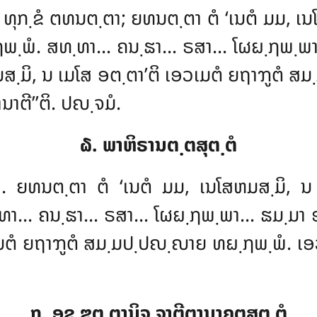
ຍໍ ທຸກ຺ຂໍ ຕທນຕ຺ຕາ; ຍທນຕ຺ຕາ ຕໍ ‘ເນຕໍ ມມ, ເ
ພ຺ພໍ. ສທ຺ທາ… ຄນ຺ຘາ… ຣສາ… ໂຜຏ຺ຐພ຺ພາ… 
ມສ຺ມິ, ນ ເມໂສ ອຕ຺ຕາ’ຕິ ເອວເມຕໍ ຍຖາຠູຕໍ 
າຕີ’’ຕິ. ປຎ຺ຈມໍ.
໖. ພາຫິຣານຕ຺ຕສຸຕ຺ຕໍ
ຕາ. ຍທນຕ຺ຕາ ຕໍ ‘ເນຕໍ ມມ, ເນໂສຫມສ຺ມິ, ນ
ທາ… ຄນ຺ຘາ… ຣສາ… ໂຜຏ຺ຐພ຺ພາ… ຘມ຺ມາ ອ
ເມຕໍ ຍຖາຠູຕໍ ສມ຺ມປ຺ປຎ຺ຎາຍ ທຏ຺ຐພ຺ພໍ. ເອ
໗. ອຊ຺ຌຕ຺ຕານິຈ຺ຈາຕີຕານາຄຕສຸຕ຺ຕໍ