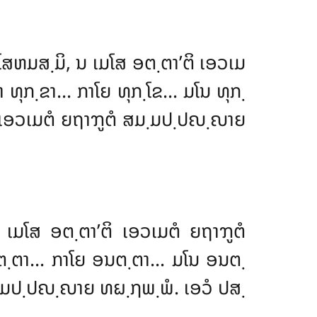
 ເນໂສຫມສ຺ມິ, ນ ເມໂສ ອຕ຺ຕາ’ຕິ ເອວເມ
າ ທຸກ຺ຂາ… ກາໂຍ ທຸກ຺ໂຂ… ມໂນ ທຸກ຺
ຕິ ເອວເມຕໍ ຍຖາຠູຕໍ ສມ຺ມປ຺ປຎ຺ຎາຍ
ນ ເມໂສ ອຕ຺ຕາ’ຕິ ເອວເມຕໍ ຍຖາຠູຕໍ
ຕ຺ຕາ… ກາໂຍ ອນຕ຺ຕາ… ມໂນ ອນຕ຺
ສມ຺ມປ຺ປຎ຺ຎາຍ ທຏ຺ຐພ຺ພໍ. ເອວໍ ປສ຺