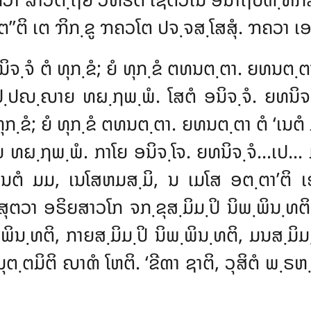
຺ເຕ’’ຕິ ເຕ ຠິກ຺ຂູ ຠຄວໂຕ ປຈ຺ຈສ຺ໂສສຸໍ. ຠຄວາ 
ນິຈ຺ຈໍ ຕໍ ທຸກ຺ຂໍ; ຍໍ ທຸກ຺ຂໍ ຕທນຕ຺ຕາ. ຍທນຕ຺
ປ຺ປຎ຺ຎາຍ ທຏ຺ຐພ຺ພໍ. ໂສຕໍ ອນິຈ຺ຈໍ. ຍທນິຈ຺
ທຸກ຺ຂໍ; ຍໍ ທຸກ຺ຂໍ ຕທນຕ຺ຕາ. ຍທນຕ຺ຕາ ຕໍ ‘ເນຕ
ຏ຺ຐພ຺ພໍ. ກາໂຍ ອນິຈ຺ໂຈ. ຍທນິຈ຺ຈໍ…ເປ… ມໂນ 
ເນຕໍ ມມ, ເນໂສຫມສ຺ມິ, ນ ເມໂສ ອຕ຺ຕາ’ຕິ
ສຸຕວາ ອຣິຍສາວໂກ ຈກ຺ຂຸສ຺ມິມ຺ປິ ນິພ຺ພິນ຺ທຕິ
຺ພິນ຺ທຕິ, ກາຍສ຺ມິມ຺ປິ ນິພ຺ພິນ຺ທຕິ
, ມນສ຺ມິມ຺
 ວິມຸຕ຺ຕມິຕິ ຎາຓໍ ໂຫຕິ. ‘ຂີຓາ ຊາຕິ, ວຸສິຕໍ ພ຺ຣ