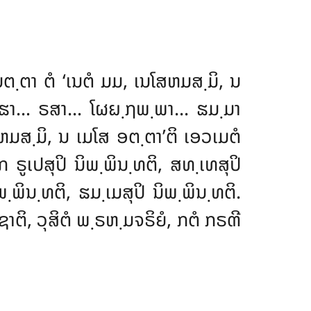
ທນຕ຺ຕາ ຕໍ ‘ເນຕໍ ມມ, ເນໂສຫມສ຺ມິ
, ນ
ນ຺ຘາ… ຣສາ… ໂຜຏ຺ຐພ຺ພາ… ຘມ຺ມາ
ສຫມສ຺ມິ, ນ ເມໂສ ອຕ຺ຕາ’ຕິ ເອວເມຕໍ
ຣູເປສຸປິ ນິພ຺ພິນ຺ທຕິ, ສທ຺ເທສຸປິ
ພ຺ພິນ຺ທຕິ, ຘມ຺ເມສຸປິ ນິພ຺ພິນ຺ທຕິ.
 ຊາຕິ, ວຸສິຕໍ ພ຺ຣຫ຺ມຈຣິຍໍ, ກຕໍ ກຣຓີ