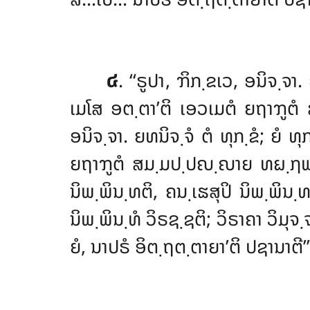
໔
. ‘‘ຣູປາ
, ຠິກ຺ຂເວ, ອນິຈ຺ຈາ.
ເມໂສ ອຕ຺ຕາ’ຕິ ເອວເມຕໍ ຍຖາຠ
ອນິຈ຺ຈາ. ຍທນິຈ຺ຈໍ ຕໍ ທຸກ຺ຂໍ; ຍໍ
ຍຖາຠູຕໍ ສມ຺ມປ຺ປຎ຺ຎາຍ ທຏ຺ຐພ຺ພໍ.
ນິພ຺ພິນ຺ທຕິ, ຄນ຺ເຘສຸປິ ນິພ຺ພິນ຺ທ
ນິພ຺ພິນ຺ທໍ ວິຣຊ຺ຊຕິ; ວິຣາຄາ ວິມຸຈ຺
ຍໍ, ນາປຣໍ ອິຕ຺ຖຕ຺ຕາຍາ’ຕິ ປຊານາຕີ’’