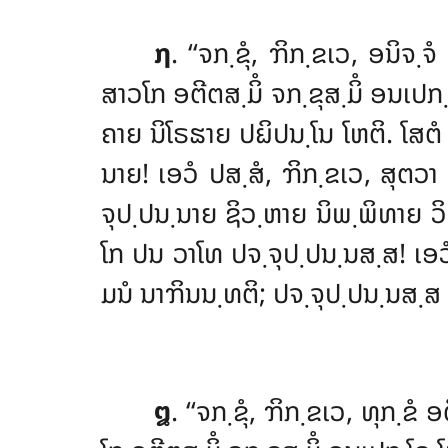
໗
. ‘‘ຈກ຺ຂຸໍ
, ຠິກ຺ຂເວ, ອນິຈ຺ຈ
ສາວໂກ ອຕີຕສ຺ມິໍ ຈກ຺ຂຸສ຺ມິໍ ອນເປກ
ຄາຍ ນິໂຣຘາຍ ປຏິປນ຺ໂນ ໂຫຕິ. ໂສຕໍ
ນາຍ! ເອວໍ ປສ຺ສໍ, ຠິກ຺ຂເວ, ສຸຕວ
ຈຸປ຺ປນ຺ນາຍ ຊິວ຺ຫາຍ ນິພ຺ພິທາຍ ວ
ໂກ ປນ ວາໂທ ປຈ຺ຈຸປ຺ປນ຺ນສ຺ສ! ເອວໍ
ມນໍ ນາຠິນນ຺ທຕິ; ປຈ຺ຈຸປ຺ປນ຺ນສ຺ສ 
໘
. ‘‘ຈກ຺ຂຸໍ
, ຠິກ຺ຂເວ, ທຸກ຺ຂໍ 