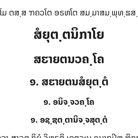
ໂມ ຕສ຺ສ ຠຄວໂຕ ອຣຫໂຕ ສມ຺ມາສມ຺ພຸທ຺ຘສ
ສໍຍຸຕ຺ຕນິກາໂຍ
ສຬາຍຕນວຄ຺ໂຄ
໑. ສຬາຍຕນສໍຍຸຕ຺ຕໍ
໑. ອນິຈ຺ຈວຄ຺ໂຄ
໑. ອຊ຺ຌຕ຺ຕານິຈ຺ຈສຸຕ຺ຕໍ
ຠຄວາ ສາວຕ຺ຖິຍໍ ວິຫຣຕິ ເຊຕວເນ ອນາຖປິຓ຺ຑິກ