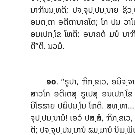
ນາຠິນນ຺ທຕິ; ປຈ຺ຈຸປ຺ປນ຺ນາຍ ຊິ
ອນຕ຺ຕາ ອຕີຕານາຄໂຕ; ໂກ ປນ ວາໂທ 
ອນເປກ຺ໂຂ ໂຫຕິ; ອນາຄຕໍ ມນໍ ນາຠ
ຕີ’’ຕິ. ນວມໍ.
໑໐
. ‘‘ຣູປາ
, ຠິກ຺ຂເວ, ອນິຈ຺ຈ
ສາວໂກ ອຕີເຕສຸ ຣູເປສຸ
ອນເປກ຺ໂຂ 
ນິໂຣຘາຍ ປຏິປນ຺ໂນ ໂຫຕິ. ສທ຺ທາ
ຈຸປ຺ປນ຺ນານໍ! ເອວໍ ປສ຺ສໍ, ຠິກ຺ຂເ
ຕິ; ປຈ຺ຈຸປ຺ປນ຺ນານໍ ຘມ຺ມານໍ ນິພ຺ພ