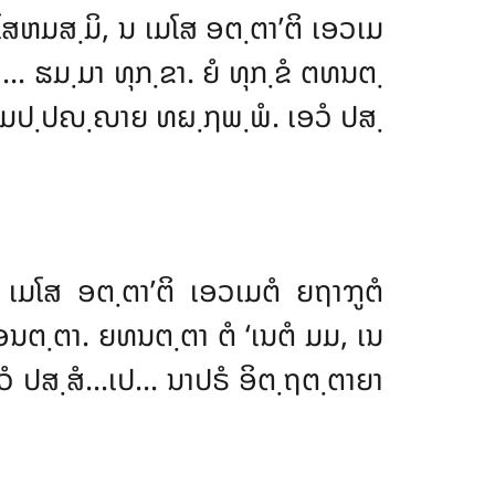
ນໂສຫມສ຺ມິ, ນ ເມໂສ ອຕ຺ຕາ’ຕິ ເອວເມ
ຘມ຺ມາ ທຸກ຺ຂາ. ຍໍ ທຸກ຺ຂໍ ຕທນຕ຺
ສມ຺ມປ຺ປຎ຺ຎາຍ ທຏ຺ຐພ຺ພໍ. ເອວໍ ປສ຺
 ເມໂສ ອຕ຺ຕາ’ຕິ ເອວເມຕໍ ຍຖາຠູຕໍ
ນຕ຺ຕາ. ຍທນຕ຺ຕາ ຕໍ
‘ເນຕໍ ມມ, ເນ
ວໍ ປສ຺ສໍ…ເປ… ນາປຣໍ ອິຕ຺ຖຕ຺ຕາຍາ