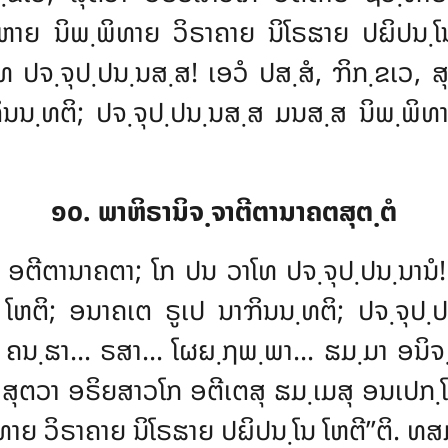
ວ຺ຫາຍ ນິພ຺ພິທາຍ ວິຣາຄາຍ ນິໂຣຘາຍ ປຏິປນ
ປຈ຺ຈຸປ຺ປນ຺ນສ຺ສ! ເອວໍ ປສ຺ສໍ, ຠິກ຺ຂເວ, ສຸ
ິນນ຺ທຕິ; ປຈ຺ຈຸປ຺ປນ຺ນສ຺ສ ມນສ຺ສ ນິພ຺ພິທ
໑໐. ພາຫິຣານິຈ຺ຈາຕີຕານາຄຕສຸຕ຺ຕໍ
າ ອຕີຕານາຄຕາ; ໂກ ປນ ວາໂທ ປຈ຺ຈຸປ຺ປນ຺ນານໍ!
ໂຫຕິ; ອນາຄເຕ ຣູເປ ນາຠິນນ຺ທຕິ; ປຈ຺ຈຸປ຺ປນ
… ຄນ຺ຘາ… ຣສາ… ໂຜຏ຺ຐພ຺ພາ… ຘມ຺ມາ ອນິຈ຺
ວ, ສຸຕວາ ອຣິຍສາວໂກ ອຕີເຕສຸ ຘມ຺ເມສຸ ອນເປກ
ິທາຍ ວິຣາຄາຍ ນິໂຣຘາຍ ປຏິປນ຺ໂນ ໂຫຕີ’’ຕິ. ທສມ