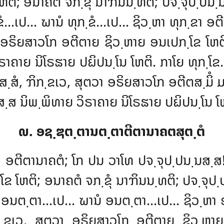
 ໂຫຕິ; ອນາຄຕໍ ຈກ຺ຂຸໍ ນາຠິນນ຺ທຕິ; ປຈ຺ຈຸປ຺ປ
ກ຺ຂໍ…ເປ… ຆານໍ ທຸກ຺ຂໍ…ເປ… ຊິວ຺ຫາ
ທຸກ຺ຂາ ອຕ
າ ອຣິຍສາວໂກ ອຕີຕາຍ ຊິວ຺ຫາຍ ອນເປກ຺ໂຂ ໂຫຕິ
ິຣາຄາຍ ນິໂຣຘາຍ ປຏິປນ຺ໂນ ໂຫຕິ. ກາໂຍ ທຸກ຺ໂ
຺ສໍ, ຠິກ຺ຂເວ, ສຸຕວາ ອຣິຍສາວໂກ ອຕີຕສ຺ມິໍ ມ
ສ ນິພ຺ພິທາຍ ວິຣາຄາຍ ນິໂຣຘາຍ ປຏິປນ຺ໂນ ໂຫຕ
໙. ອຊ຺ຌຕ຺ຕານຕ຺ຕາຕີຕານາຄຕສຸຕ຺ຕໍ
 ອຕີຕານາຄຕໍ; ໂກ ປນ ວາໂທ ປຈ຺ຈຸປ຺ປນ຺ນສ຺ສ! 
ກ຺ໂຂ ໂຫຕິ; ອນາຄຕໍ ຈກ຺ຂຸໍ ນາຠິນນ຺ທຕິ; ປຈ຺ຈຸ
ສຕໍ ອນຕ຺ຕາ…ເປ… ຆານໍ ອນຕ຺ຕາ…ເປ… ຊິວ຺ຫາ 
ິກ຺ຂເວ, ສຸຕວາ ອຣິຍສາວໂກ ອຕີຕາຍ ຊິວ຺ຫາຍ