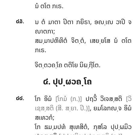
ນໍ ຕໂຕ ກເຣ.
.
ນ ຕໍ ມາຕາ ປິຕາ ກຍິຣາ, ອຎ຺ເຎ ວາປິ ຈ
໔໓
ຎາຕກາ;
ສມ຺ມາປຓິຫິຕໍ ຈິຕ຺ຕໍ, ເສຍ຺ຍໂສ ນໍ ຕໂຕ
ກເຣ.
ຈິຕ຺ຕວຄ຺ໂຄ ຕຕິໂຍ ນິຏ຺ຐິໂຕ.
໔. ປຸປ຺ຜວຄ຺ໂຄ
.
ໂກ
ອິມໍ
[ໂກມໍ (ກ.)]
ປຖວິໍ ວິເຈສ຺ສຕິ
[ວິ
໔໔
ເຊສ຺ສຕິ (ສີ. ສ຺ຍາ. ປີ.)]
, ຍມໂລກຎ຺ຈ ອິມໍ
ສເທວກໍ;
ໂກ ຘມ຺ມປທໍ ສຸເທສິຕໍ, ກຸສໂລ ປຸປ຺ຜມິວ