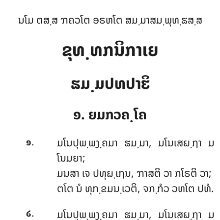
ນໂມ ຕສ຺ສ ຠຄວໂຕ ອຣຫໂຕ ສມ຺ມາສມ຺ພຸທ຺ຘສ຺ສ
ຂຸທ຺ທກນິກາເຍ
ຘມ຺ມປທປາຬິ
໑. ຍມກວຄ຺ໂຄ
.
ມໂນປຸພ຺ພງ຺ຄມາ
ຘມ຺ມາ, ມໂນເສຏ຺ຐາ ມ
໑
ໂນມຍາ;
ມນສາ ເຈ ປທຸຏ຺ເຐນ, ຠາສຕິ ວາ ກໂຣຕິ ວາ;
ຕໂຕ ນໍ ທຸກ຺ຂມນ຺ເວຕິ, ຈກ຺ກໍວ ວຫໂຕ ປທໍ.
.
ມໂນປຸພ຺ພງ຺ຄມາ ຘມ຺ມາ, ມໂນເສຏ຺ຐາ ມ
໒