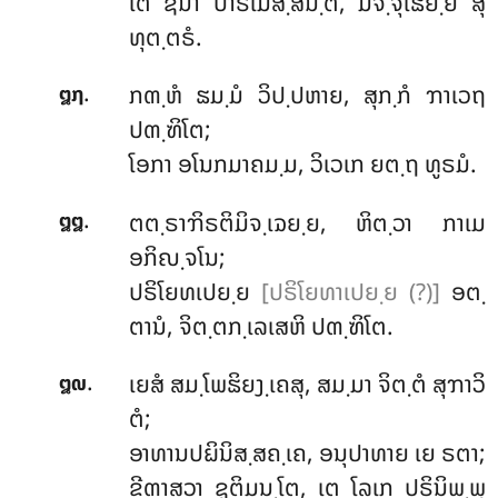
ເຕ ຊນາ ປາຣເມສ຺ສນ຺ຕິ, ມຈ຺ຈຸເຘຍ຺ຍໍ ສຸ
ທຸຕ຺ຕຣໍ.
.
ກຓ຺ຫໍ
ຘມ຺ມໍ ວິປ຺ປຫາຍ, ສຸກ຺ກໍ ຠາເວຖ
໘໗
ປຓ຺ຑິໂຕ;
ໂອກາ ອໂນກມາຄມ຺ມ, ວິເວເກ ຍຕ຺ຖ ທູຣມໍ.
.
ຕຕ຺ຣາຠິຣຕິມິຈ຺ເຉຍ຺ຍ, ຫິຕ຺ວາ ກາເມ
໘໘
ອກິຎ຺ຈໂນ;
ປຣິໂຍທເປຍ຺ຍ
[ປຣິໂຍທາເປຍ຺ຍ (?)]
ອຕ຺
ຕານໍ, ຈິຕ຺ຕກ຺ເລເສຫິ ປຓ຺ຑິໂຕ.
.
ເຍສໍ ສມ຺ໂພຘິຍງ຺ເຄສຸ, ສມ຺ມາ ຈິຕ຺ຕໍ ສຸຠາວິ
໘໙
ຕໍ;
ອາທານປຏິນິສ຺ສຄ຺ເຄ, ອນຸປາທາຍ ເຍ ຣຕາ;
ຂີຓາສວາ ຊຸຕິມນ຺ໂຕ, ເຕ ໂລເກ ປຣິນິພ຺ພຸ