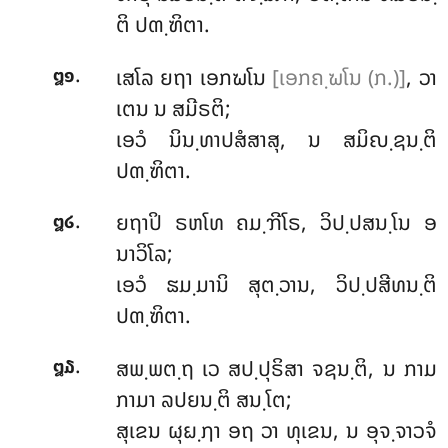
ຕິ ປຓ຺ຑິຕາ.
.
ເສໂລ ຍຖາ ເອກຆໂນ
[ເອກຄ຺ຆໂນ (ກ.)]
, ວາ
໘໑
ເຕນ ນ ສມີຣຕິ;
ເອວໍ ນິນ຺ທາປສໍສາສຸ, ນ ສມິຎ຺ຊນ຺ຕິ
ປຓ຺ຑິຕາ.
.
ຍຖາປິ ຣຫໂທ ຄມ຺ຠີໂຣ, ວິປ຺ປສນ຺ໂນ ອ
໘໒
ນາວິໂລ;
ເອວໍ ຘມ຺ມານິ ສຸຕ຺ວານ, ວິປ຺ປສີທນ຺ຕິ
ປຓ຺ຑິຕາ.
.
ສພ຺ພຕ຺ຖ ເວ ສປ຺ປຸຣິສາ ຈຊນ຺ຕິ, ນ
ກາມ
໘໓
ກາມາ ລປຍນ຺ຕິ ສນ຺ໂຕ;
ສຸເຂນ ຜຸຏ຺ຐາ ອຖ ວາ ທຸເຂນ, ນ ອຸຈ຺ຈາວຈໍ