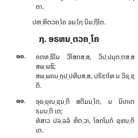
ຕາ.
ປຓ຺ຑິຕວຄ຺ໂຄ ຉຏ຺ໂຐ ນິຏ຺ຐິໂຕ.
໗. ອຣຫນ຺ຕວຄ຺ໂຄ
.
ຄຕທ຺ຘິໂນ
ວິໂສກສ຺ສ, ວິປ຺ປມຸຕ຺ຕສ຺ສ
໙໐
ສພ຺ພຘິ;
ສພ຺ພຄນ຺ຖປ຺ປຫີນສ຺ສ, ປຣິຬາໂຫ ນ ວິຊ຺ຊ
ຕິ.
.
ອຸຍ຺ຍຸຎ຺ຊນ຺ຕິ
ສຕີມນ຺ໂຕ, ນ ນິເກເຕ
໙໑
ຣມນ຺ຕິ ເຕ;
ຫໍສາວ ປລ຺ລລໍ ຫິຕ຺ວາ, ໂອກໂມກໍ ຊຫນ຺ຕິ
ເຕ.