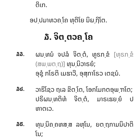
ຕິເກ.
ອປ຺ປມາທວຄ຺ໂຄ ທຸຕິໂຍ ນິຏ຺ຐິໂຕ.
໓. ຈິຕ຺ຕວຄ຺ໂຄ
.
ຜນ຺ທນໍ
ຈປລໍ ຈິຕ຺ຕໍ, ທູຣກ຺ຂໍ
[ທຸຣກ຺ຂໍ
໓໓
(ສພ຺ພຕ຺ຖ)]
ທຸນ຺ນິວາຣຍໍ;
ອຸຊຸໍ ກໂຣຕິ ເມຘາວີ, ອຸສຸກາໂຣວ ເຕຊນໍ.
.
ວາຣິໂຊວ ຖເລ ຂິຕ຺ໂຕ, ໂອກໂມກຕອຸພ຺ຠໂຕ;
໓໔
ປຣິຜນ຺ທຕິທໍ ຈິຕ຺ຕໍ, ມາຣເຘຍ຺ຍໍ ປ
ຫາຕເວ.
.
ທຸນ຺ນິຄ຺ຄຫສ຺ສ ລຫຸໂນ, ຍຕ຺ຖກາມນິປາຕິ
໓໕
ໂນ;