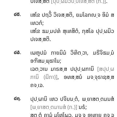
ປເຈສ຺ສຕິ
[ປຸປ຺ຜມິວປ຺ປເຈສ຺ສຕິ (ກ.)]
.
.
ເສໂຂ ປຖວິໍ ວິເຈສ຺ສຕິ, ຍມໂລກຎ຺ຈ ອິມໍ ສ
໔໕
ເທວກໍ;
ເສໂຂ ຘມ຺ມປທໍ ສຸເທສິຕໍ, ກຸສໂລ ປຸປ຺ຜມິວ
ປເຈສ຺ສຕິ.
.
ເຜຓູປມໍ
ກາຍມິມໍ ວິທິຕ຺ວາ, ມຣີຈິຘມ຺ມໍ
໔໖
ອຠິສມ຺ພຸຘາໂນ;
ເຉຕ຺ວານ ມາຣສ຺ສ ປປຸປ຺ຜການິ
[ສປຸປ຺ຜ
ການິ (ຏີກາ)]
, ອທສ຺ສນໍ ມຈ຺ຈຸຣາຊສ຺ສ
ຄຈ຺ເຉ.
.
ປຸປ຺ຜານິ ເຫວ ປຈິນນ຺ຕໍ, ພ຺ຍາສຕ຺ຕມນສໍ
໔໗
[ພ຺ຍາສຕ຺ຕມານສໍ (ກ.)]
ນຣໍ;
ສຸຕ຺ຕໍ ຄາມໍ ມໂຫໂຆວ, ມຈ຺ຈຸ ອາທາຍ ຄຈ຺ຉ