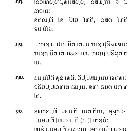
.
ໂອວເທຍ຺ຍານຸສາເສຍ຺ຍ, ອສພ຺ຠາ ຈ ນິ
໗໗
ວາຣເຍ;
ສຕຎ຺ຫິ ໂສ ປິໂຍ ໂຫຕິ, ອສຕໍ ໂຫຕິ
ອປ຺ປິໂຍ.
.
ນ ຠເຊ ປາປເກ ມິຕ຺ເຕ, ນ ຠເຊ ປຸຣິສາຘເມ;
໗໘
ຠເຊຖ ມິຕ຺ເຕ ກລ຺ຍາເຓ, ຠເຊຖ ປຸຣິສຸຕ຺ຕ
ເມ.
.
ຘມ຺ມປີຕິ
ສຸຂໍ ເສຕິ, ວິປ຺ປສນ຺ເນນ ເຈຕສາ;
໗໙
ອຣິຍປ຺ປເວທິເຕ ຘມ຺ເມ, ສທາ ຣມຕິ ປຓ຺ຑິ
ໂຕ.
.
ອຸທກຎ຺ຫິ
ນຍນ຺ຕິ ເນຕ຺ຕິກາ, ອຸສຸກາຣາ
໘໐
ນມຍນ຺ຕິ
[ທມຍນ຺ຕິ (ກ.)]
ເຕຊນໍ;
ທາຣຸໍ ນມຍນ຺ຕິ ຕຈ຺ຉກາ, ອຕ຺ຕານໍ ທມຍນ຺