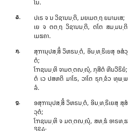
ໂນ.
.
ປເຣ
ຈ ນ ວິຊານນ຺ຕິ, ມຍເມຕ຺ຖ ຍມາມເສ;
໖
ເຍ ຈ ຕຕ຺ຖ ວິຊານນ຺ຕິ, ຕໂຕ ສມ຺ມນ຺ຕິ
ເມຘຄາ.
.
ສຸຠານຸປສ຺ສິໍ ວິຫຣນ຺ຕໍ, ອິນ຺ທ຺ຣິເຍສຸ ອສໍວຸ
໗
ຕໍ;
ໂຠຊນມ຺ຫິ ຈາມຕ຺ຕຎ຺ຎຸໍ, ກຸສີຕໍ ຫີນວີຣິຍໍ;
ຕໍ ເວ ປສຫຕິ ມາໂຣ, ວາໂຕ ຣຸກ຺ຂໍວ ທຸພ຺ພ
ລໍ.
.
ອສຸຠານຸປສ຺ສິໍ ວິຫຣນ຺ຕໍ, ອິນ຺ທ຺ຣິເຍສຸ ສຸສໍ
໘
ວຸຕໍ;
ໂຠຊນມ຺ຫິ ຈ ມຕ຺ຕຎ຺ຎຸໍ, ສທ຺ຘໍ ອາຣທ຺ຘ
ວີຣິຍໍ;