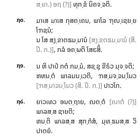
ສ຺ຍາ.) ອຖ (?)]
ທຸກ຺ຂໍ ນິຄຈ຺ຉຕິ.
.
ມາເສ ມາເສ ກຸສຄ຺ເຄນ, ພາໂລ ຠຸຎ຺ເຊຍ຺ຍ
໗໐
ໂຠຊນໍ;
ນ ໂສ ສງ຺ຂາຕຘມ຺ມານໍ
[ສງ຺ຂຕຘມ຺ມານໍ (ສີ.
ປີ. ກ.)]
, ກລໍ ອຄ຺ຆຕິ ໂສຬສິໍ.
.
ນ ຫິ ປາປໍ ກຕໍ ກມ຺ມໍ, ສຊ຺ຊຸ ຂີຣໍວ ມຸຈ຺ຈຕິ;
໗໑
ຑຫນ຺ຕໍ ພາລມນ຺ເວຕິ, ຠສ຺ມຈ຺ຉນ຺ໂນວ
[ຠສ຺ມາຉນ຺ໂນວ (ສີ. ປີ. ກ.)]
ປາວໂກ.
.
ຍາວເທວ ອນຕ຺ຖາຍ, ຎຕ຺ຕໍ
[ຎາຕໍ (?)]
໗໒
ພາລສ຺ສ ຊາຍຕິ;
ຫນ຺ຕິ ພາລສ຺ສ ສຸກ຺ກໍສໍ, ມຸທ຺ຘມສ຺ສ ວິ
ປາຕຍໍ.