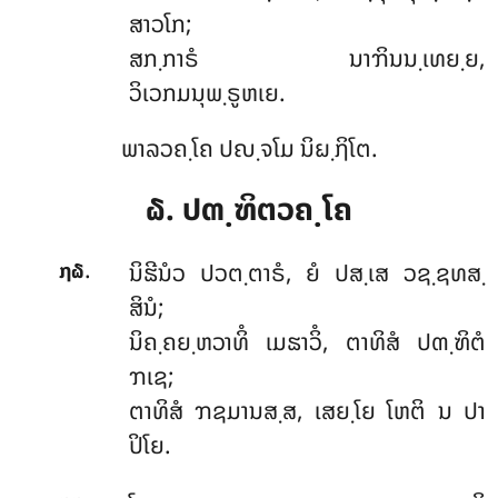
ສາວໂກ;
ສກ຺ກາຣໍ ນາຠິນນ຺ເທຍ຺ຍ,
ວິເວກມນຸພ຺ຣູຫເຍ.
ພາລວຄ຺ໂຄ ປຎ຺ຈໂມ ນິຏ຺ຐິໂຕ.
໖. ປຓ຺ຑິຕວຄ຺ໂຄ
.
ນິຘີນໍວ
ປວຕ຺ຕາຣໍ, ຍໍ ປສ຺ເສ ວຊ຺ຊທສ຺
໗໖
ສິນໍ;
ນິຄ຺ຄຍ຺ຫວາທິໍ ເມຘາວິໍ, ຕາທິສໍ ປຓ຺ຑິຕໍ
ຠເຊ;
ຕາທິສໍ ຠຊມານສ຺ສ, ເສຍ຺ໂຍ ໂຫຕິ ນ ປາ
ປິໂຍ.