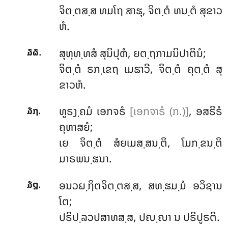
ຈິຕ຺ຕສ຺ສ ທມໂຖ ສາຘຸ, ຈິຕ຺ຕໍ ທນ຺ຕໍ ສຸຂາວ
ຫໍ.
.
ສຸທຸທ຺ທສໍ
ສຸນິປຸຓໍ, ຍຕ຺ຖກາມນິປາຕິນໍ;
໓໖
ຈິຕ຺ຕໍ ຣກ຺ເຂຖ ເມຘາວີ, ຈິຕ຺ຕໍ ຄຸຕ຺ຕໍ ສຸ
ຂາວຫໍ.
.
ທູຣງ຺ຄມໍ ເອກຈຣໍ
[ເອກຈາຣໍ (ກ.)]
, ອສຣີຣໍ
໓໗
ຄຸຫາສຍໍ;
ເຍ
ຈິຕ຺ຕໍ ສໍຍເມສ຺ສນ຺ຕິ, ໂມກ຺ຂນ຺ຕິ
ມາຣພນ຺ຘນາ.
.
ອນວຏ຺ຐິຕຈິຕ຺ຕສ຺ສ, ສທ຺ຘມ຺ມໍ ອວິຊານ
໓໘
ໂຕ;
ປຣິປ຺ລວປສາທສ຺ສ, ປຎ຺ຎາ ນ ປຣິປູຣຕິ.