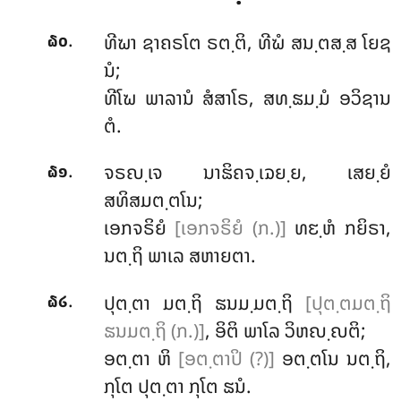
.
ທີຆາ
ຊາຄຣໂຕ ຣຕ຺ຕິ, ທີຆໍ ສນ຺ຕສ຺ສ ໂຍຊ
໖໐
ນໍ;
ທີໂຆ ພາລານໍ ສໍສາໂຣ, ສທ຺ຘມ຺ມໍ ອວິຊານ
ຕໍ.
.
ຈຣຎ຺ເຈ ນາຘິຄຈ຺ເຉຍ຺ຍ, ເສຍ຺ຍໍ
໖໑
ສທິສມຕ຺ຕໂນ;
ເອກຈຣິຍໍ
[ເອກຈຣິຍໍ (ກ.)]
ທຬ຺ຫໍ ກຍິຣາ,
ນຕ຺ຖິ ພາເລ ສຫາຍຕາ.
.
ປຸຕ຺ຕາ ມຕ຺ຖິ ຘນມ຺ມຕ຺ຖິ
[ປຸຕ຺ຕມຕ຺ຖິ
໖໒
ຘນມຕ຺ຖິ (ກ.)]
, ອິຕິ ພາໂລ ວິຫຎ຺ຎຕິ;
ອຕ຺ຕາ ຫິ
[ອຕ຺ຕາປິ (?)]
ອຕ຺ຕໂນ ນຕ຺ຖິ,
ກຸໂຕ ປຸຕ຺ຕາ ກຸໂຕ ຘນໍ.