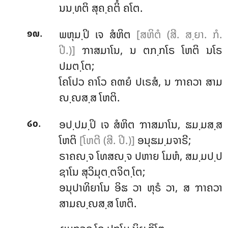
ນນ຺ທຕິ ສຸຄ຺ຄຕິໍ ຄໂຕ.
.
ພຫຸມ຺ປິ ເຈ ສໍຫິຕ
[ສຫິຕໍ (ສີ. ສ຺ຍາ. ກໍ.
໑໙
ປີ.)]
ຠາສມາໂນ, ນ ຕກ຺ກໂຣ ໂຫຕິ ນໂຣ
ປມຕ຺ໂຕ;
ໂຄໂປວ
ຄາໂວ ຄຓຍໍ ປເຣສໍ, ນ ຠາຄວາ ສາມ
ຎ຺ຎສ຺ສ ໂຫຕິ.
.
ອປ຺ປມ຺ປິ ເຈ ສໍຫິຕ ຠາສມາໂນ, ຘມ຺ມສ຺ສ
໒໐
ໂຫຕິ
[ໂຫຕີ (ສີ. ປີ.)]
ອນຸຘມ຺ມຈາຣີ;
ຣາຄຎ຺ຈ ໂທສຎ຺ຈ ປຫາຍ ໂມຫໍ, ສມ຺ມປ຺ປ
ຊາໂນ ສຸວິມຸຕ຺ຕຈິຕ຺ໂຕ;
ອນຸປາທິຍາໂນ ອິຘ ວາ ຫຸຣໍ ວາ, ສ ຠາຄວາ
ສາມຎ຺ຎສ຺ສ ໂຫຕິ.