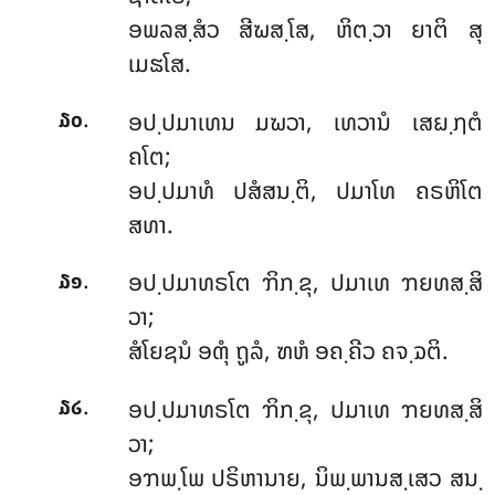
ອພລສ຺ສໍວ
ສີຆສ຺ໂສ, ຫິຕ຺ວາ ຍາຕິ ສຸ
ເມຘໂສ.
.
ອປ຺ປມາເທນ ມຆວາ, ເທວານໍ ເສຏ຺ຐຕໍ
໓໐
ຄໂຕ;
ອປ຺ປມາທໍ ປສໍສນ຺ຕິ, ປມາໂທ ຄຣຫິໂຕ
ສທາ.
.
ອປ຺ປມາທຣໂຕ ຠິກ຺ຂຸ, ປມາເທ ຠຍທສ຺ສິ
໓໑
ວາ;
ສໍໂຍຊນໍ ອຓຸໍ ຖູລໍ, ຑຫໍ ອຄ຺ຄີວ ຄຈ຺ຉຕິ.
.
ອປ຺ປມາທຣໂຕ ຠິກ຺ຂຸ, ປມາເທ ຠຍທສ຺ສິ
໓໒
ວາ;
ອຠພ຺ໂພ ປຣິຫານາຍ, ນິພ຺ພານສ຺ເສວ ສນ຺