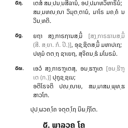
.
ເຕສໍ ສມ຺ປນ຺ນສີລານໍ, ອປ຺ປມາທວິຫາຣິນໍ;
໕໗
ສມ຺ມທຎ຺ຎາ ວິມຸຕ຺ຕານໍ, ມາໂຣ ມຄ຺ຄໍ ນ
ວິນ຺ທຕິ.
.
ຍຖາ ສງ຺ກາຣຐານສ຺ມິໍ
[ສງ຺ກາຣຘານສ຺ມິໍ
໕໘
(ສີ. ສ຺ຍາ. ກໍ. ປີ.)]
, ອຸຊ຺ຌິຕສ຺ມິໍ ມຫາປເຖ;
ປທຸມໍ ຕຕ຺ຖ ຊາເຍຖ, ສຸຈິຄນ຺ຘໍ ມໂນຣມໍ.
.
ເອວໍ
ສງ຺ກາຣຠູເຕສຸ, ອນ຺ຘຠູເຕ
[ອນ຺ຘີຠູ
໕໙
ເຕ (ກ.)]
ປຸຖຸຊ຺ຊເນ;
ອຕິໂຣຈຕິ ປຎ຺ຎາຍ, ສມ຺ມາສມ຺ພຸທ຺ຘ
ສາວໂກ.
ປຸປ຺ຜວຄ຺ໂຄ ຈຕຸຕ຺ໂຖ ນິຏ຺ຐິໂຕ.
໕. ພາລວຄ຺ໂຄ