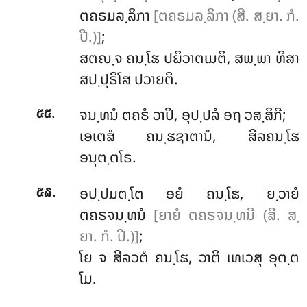
ຕຄຣມລ຺ລິກາ
[ຕຄຣມລ຺ລິກາ (ສີ. ສ຺ຍາ. ກໍ.
ປີ.)]
;
ສຕຎ຺ຈ ຄນ຺ໂຘ ປຏິວາຕເມຕິ, ສພ຺ພາ ທິສາ
ສປ຺ປຸຣິໂສ ປວາຍຕິ.
.
ຈນ຺ທນໍ ຕຄຣໍ ວາປິ, ອຸປ຺ປລໍ ອຖ ວສ຺ສິກີ;
໕໕
ເອເຕສໍ ຄນ຺ຘຊາຕານໍ, ສີລຄນ຺ໂຘ
ອນຸຕ຺ຕໂຣ.
.
ອປ຺ປມຕ຺ໂຕ ອຍໍ ຄນ຺ໂຘ, ຍ຺ວາຍໍ
໕໖
ຕຄຣຈນ຺ທນໍ
[ຍາຍໍ ຕຄຣຈນ຺ທນີ (ສີ. ສ຺
ຍາ. ກໍ. ປີ.)]
;
ໂຍ ຈ ສີລວຕໍ ຄນ຺ໂຘ, ວາຕິ ເທເວສຸ ອຸຕ຺ຕ
ໂມ.