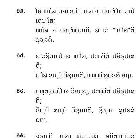
.
ໂຍ ພາໂລ ມຎ຺ຎຕິ ພາລ຺ຍໍ, ປຓ຺ຑິໂຕ ວາປິ
໖໓
ເຕນ ໂສ;
ພາໂລ ຈ ປຓ຺ຑິຕມານີ, ສ ເວ ‘‘ພາໂລ’’ຕິ
ວຸຈ຺ຈຕິ.
.
ຍາວຊີວມ຺ປິ ເຈ ພາໂລ, ປຓ຺ຑິຕໍ ປຍິຣຸປາສ
໖໔
ຕິ;
ນ ໂສ ຘມ຺ມໍ ວິຊານາຕິ, ທພ຺ພີ ສູປຣສໍ ຍຖາ.
.
ມຸຫຸຕ຺ຕມປິ
ເຈ ວິຎ຺ຎູ, ປຓ຺ຑິຕໍ ປຍິຣຸປາສ
໖໕
ຕິ;
ຂິປ຺ປໍ ຘມ຺ມໍ ວິຊານາຕິ, ຊິວ຺ຫາ ສູປຣສໍ
ຍຖາ.
.
ຈຣນ຺ຕິ ພາລາ ທຸມ຺ເມຘາ, ອມິຕ຺ເຕເນວ
໖໖