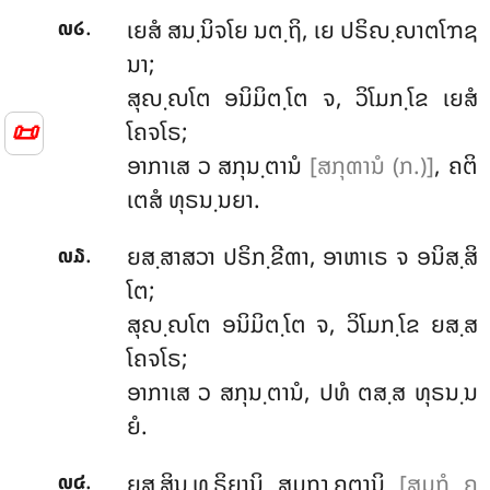
.
ເຍສໍ
ສນ຺ນິຈໂຍ ນຕ຺ຖິ, ເຍ ປຣິຎ຺ຎາຕໂຠຊ
໙໒
ນາ;
ສຸຎ຺ຎໂຕ ອນິມິຕ຺ໂຕ ຈ, ວິໂມກ຺ໂຂ ເຍສໍ
ໂຄຈໂຣ;
📜
ອາກາເສ ວ ສກຸນ຺ຕານໍ
[ສກຸຓານໍ (ກ.)]
, ຄຕິ
ເຕສໍ ທຸຣນ຺ນຍາ.
.
ຍສ຺ສາສວາ
ປຣິກ຺ຂີຓາ, ອາຫາເຣ ຈ ອນິສ຺ສິ
໙໓
ໂຕ;
ສຸຎ຺ຎໂຕ ອນິມິຕ຺ໂຕ ຈ, ວິໂມກ຺ໂຂ ຍສ຺ສ
ໂຄຈໂຣ;
ອາກາເສ ວ ສກຸນ຺ຕານໍ, ປທໍ ຕສ຺ສ ທຸຣນ຺ນ
ຍໍ.
.
ຍສ຺ສິນ຺ທ຺ຣິຍານິ ສມຖງ຺ຄຕານິ
[ສມຖໍ ຄ
໙໔