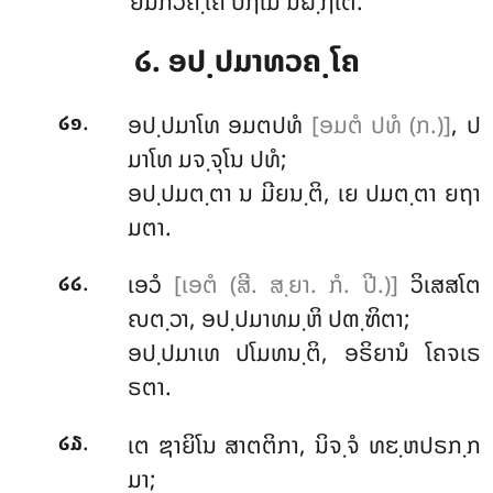
ຍມກວຄ຺ໂຄ ປຐໂມ ນິຏ຺ຐິໂຕ.
໒. ອປ຺ປມາທວຄ຺ໂຄ
.
ອປ຺ປມາໂທ
ອມຕປທໍ
[ອມຕໍ ປທໍ (ກ.)]
, ປ
໒໑
ມາໂທ ມຈ຺ຈຸໂນ ປທໍ;
ອປ຺ປມຕ຺ຕາ ນ ມີຍນ຺ຕິ, ເຍ ປມຕ຺ຕາ ຍຖາ
ມຕາ.
.
ເອວໍ
[ເອຕໍ (ສີ. ສ຺ຍາ. ກໍ. ປີ.)]
ວິເສສໂຕ
໒໒
ຎຕ຺ວາ, ອປ຺ປມາທມ຺ຫິ ປຓ຺ຑິຕາ;
ອປ຺ປມາເທ ປໂມທນ຺ຕິ, ອຣິຍານໍ ໂຄຈເຣ
ຣຕາ.
.
ເຕ ຌາຍິໂນ ສາຕຕິກາ, ນິຈ຺ຈໍ ທຬ຺ຫປຣກ຺ກ
໒໓
ມາ;