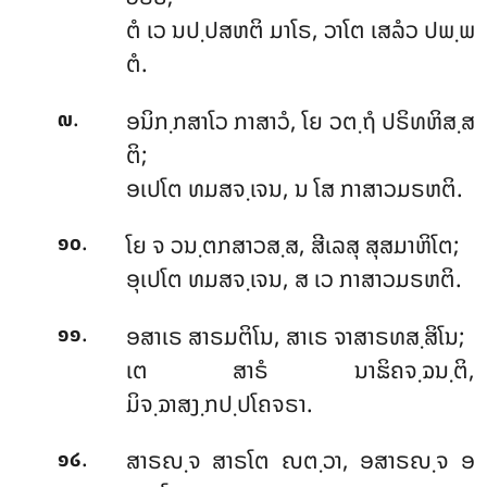
ຕໍ ເວ ນປ຺ປສຫຕິ ມາໂຣ, ວາໂຕ ເສລໍວ ປພ຺ພ
ຕໍ.
.
ອນິກ຺ກສາໂວ ກາສາວໍ, ໂຍ ວຕ຺ຖໍ ປຣິທຫິສ຺ສ
໙
ຕິ;
ອເປໂຕ ທມສຈ຺ເຈນ, ນ ໂສ ກາສາວມຣຫຕິ.
.
ໂຍ ຈ ວນ຺ຕກສາວສ຺ສ, ສີເລສຸ ສຸສມາຫິໂຕ;
໑໐
ອຸເປໂຕ ທມສຈ຺ເຈນ, ສ ເວ ກາສາວມຣຫຕິ.
.
ອສາເຣ ສາຣມຕິໂນ, ສາເຣ ຈາສາຣທສ຺ສິໂນ;
໑໑
ເຕ ສາຣໍ ນາຘິຄຈ຺ຉນ຺ຕິ,
ມິຈ຺ຉາສງ຺ກປ຺ປໂຄຈຣາ.
.
ສາຣຎ຺ຈ
ສາຣໂຕ ຎຕ຺ວາ, ອສາຣຎ຺ຈ ອ
໑໒