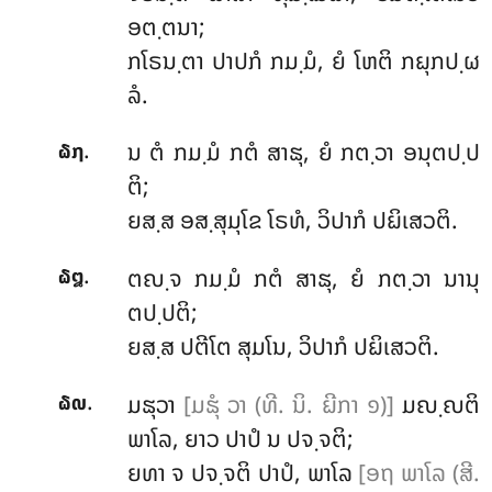
ອຕ຺ຕນາ;
ກໂຣນ຺ຕາ ປາປກໍ ກມ຺ມໍ, ຍໍ ໂຫຕິ ກຏຸກປ຺ຜ
ລໍ.
.
ນ
ຕໍ ກມ຺ມໍ ກຕໍ ສາຘຸ, ຍໍ ກຕ຺ວາ ອນຸຕປ຺ປ
໖໗
ຕິ;
ຍສ຺ສ ອສ຺ສຸມຸໂຂ ໂຣທໍ, ວິປາກໍ ປຏິເສວຕິ.
.
ຕຎ຺ຈ
ກມ຺ມໍ ກຕໍ ສາຘຸ, ຍໍ ກຕ຺ວາ ນານຸ
໖໘
ຕປ຺ປຕິ;
ຍສ຺ສ ປຕີໂຕ ສຸມໂນ, ວິປາກໍ ປຏິເສວຕິ.
.
ມຘຸວາ
[ມຘຸໍ ວາ (ທີ. ນິ. ຏີກາ ໑)]
ມຎ຺ຎຕິ
໖໙
ພາໂລ, ຍາວ ປາປໍ ນ ປຈ຺ຈຕິ;
ຍທາ ຈ ປຈ຺ຈຕິ ປາປໍ, ພາໂລ
[ອຖ ພາໂລ (ສີ.