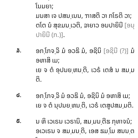
ໂນມຍາ;
ມນສາ ເຈ ປສນ຺ເນນ, ຠາສຕິ ວາ ກໂຣຕິ ວາ;
ຕໂຕ ນໍ ສຸຂມນ຺ເວຕິ, ຉາຍາວ ອນປາຍິນີ
[ອນຸ
ປາຍິນີ (ກ.)]
.
.
ອກ຺ໂກຈ຺ຉິ
ມໍ ອວຘິ ມໍ, ອຊິນິ
[ອຊິນີ (?)]
ມໍ
໓
ອຫາສິ ເມ;
ເຍ ຈ ຕໍ ອຸປນຍ຺ຫນ຺ຕິ, ເວຣໍ ເຕສໍ ນ ສມ຺ມ
ຕິ.
.
ອກ຺ໂກຈ຺ຉິ ມໍ ອວຘິ ມໍ, ອຊິນິ ມໍ ອຫາສິ ເມ;
໔
ເຍ ຈ ຕໍ ນຸປນຍ຺ຫນ຺ຕິ, ເວຣໍ ເຕສູປສມ຺ມຕິ.
.
ນ
ຫິ ເວເຣນ ເວຣານິ, ສມ຺ມນ຺ຕີຘ ກຸທາຈນໍ;
໕
ອເວເຣນ ຈ ສມ຺ມນ຺ຕິ, ເອສ ຘມ຺ໂມ ສນນ຺ຕ