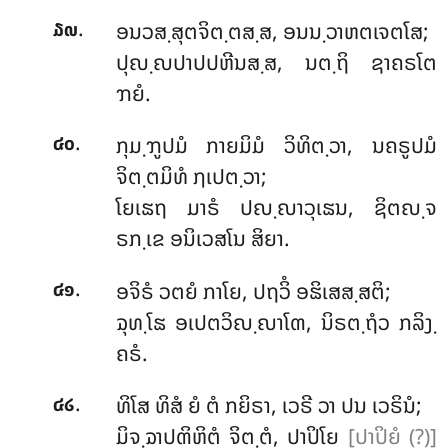
.
ອນວສ຺ສຸຕຈິຕ຺ຕສ຺ສ, ອນນ຺ວາຫຕເຈຕໂສ;
໓໙
ປຸຎ຺ຎປາປປຫີນສ຺ສ, ນຕ຺ຖິ ຊາຄຣໂຕ
ຠຍໍ.
.
ກຸມ຺ຠູປມໍ ກາຍມິມໍ ວິທິຕ຺ວາ, ນຄຣູປມໍ
໔໐
ຈິຕ຺ຕມິທໍ ຐເປຕ຺ວາ;
ໂຍເຘຖ ມາຣໍ ປຎ຺ຎາວຸເຘນ, ຊິຕຎ຺ຈ
ຣກ຺ເຂ ອນິເວສໂນ ສິຍາ.
.
ອຈິຣໍ
ວຕຍໍ ກາໂຍ, ປຖວິໍ ອຘິເສສ຺ສຕິ;
໔໑
ຉຸທ຺ໂຘ ອເປຕວິຎ຺ຎາໂຓ, ນິຣຕ຺ຖໍວ ກລິງ຺
ຄຣໍ.
.
ທິໂສ ທິສໍ ຍໍ ຕໍ ກຍິຣາ, ເວຣີ ວາ ປນ ເວຣິນໍ;
໔໒
ມິຈ຺ຉາປຓິຫິຕໍ ຈິຕ຺ຕໍ, ປາປິໂຍ
[ປາປິຍໍ (?)]