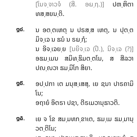
[ໂນຈ຺ຈາວຈໍ (ສີ. ອຏ຺ຐ.)]
ປຓ຺ຑິຕາ
ທສ຺ສຍນ຺ຕິ.
.
ນ
ອຕ຺ຕເຫຕຸ ນ ປຣສ຺ສ ເຫຕຸ, ນ ປຸຕ຺ຕ
໘໔
ມິຈ຺ເຉ ນ ຘນໍ ນ ຣຏ຺ຐໍ;
ນ ອິຈ຺ເຉຍ຺ຍ
[ນຍິຈ຺ເຉ (ປີ.), ນິຈ຺ເຉ (?)]
ອຘມ຺ເມນ ສມິທ຺ຘິມຕ຺ຕໂນ, ສ ສີລວາ
ປຎ຺ຎວາ ຘມ຺ມິໂກ ສິຍາ.
.
ອປ຺ປກາ ເຕ ມນຸສ຺ເສສຸ, ເຍ ຊນາ ປາຣຄາມິ
໘໕
ໂນ;
ອຖາຍໍ ອິຕຣາ ປຊາ, ຕີຣເມວານຸຘາວຕິ.
.
ເຍ
ຈ ໂຂ ສມ຺ມທກ຺ຂາເຕ, ຘມ຺ເມ ຘມ຺ມານຸ
໘໖
ວຕ຺ຕິໂນ;