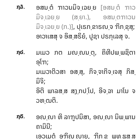
.
ອສນ຺ຕໍ
ຠາວນມິຈ຺ເຉຍ຺ຍ
[ອສນ຺ຕໍ ຠາວ
໗໓
ມິຈ຺ເຉຍ຺ຍ (ສ຺ຍາ.), ອສນ຺ຕຠາວນ
ມິຈ຺ເຉຍ຺ຍ (ກ.)]
, ປຸເຣກ຺ຂາຣຎ຺ຈ ຠິກ຺ຂຸສຸ;
ອາວາເສສຸ ຈ ອິສ຺ສຣິຍໍ, ປູຊາ ປຣກຸເລສຸ ຈ.
.
ມເມວ
ກຕ ມຎ຺ຎນ຺ຕຸ, ຄິຫີປພ຺ພຊິຕາ
໗໔
ອຸໂຠ;
ມເມວາຕິວສາ ອສ຺ສຸ, ກິຈ຺ຈາກິຈ຺ເຈສຸ ກິສ຺
ມິຈິ;
ອິຕິ ພາລສ຺ສ ສງ຺ກປ຺ໂປ, ອິຈ຺ຉາ ມາໂນ ຈ
ວຑ຺ຒຕິ.
.
ອຎ຺ຎາ ຫິ ລາຠູປນິສາ, ອຎ຺ຎາ ນິພ຺ພານ
໗໕
ຄາມິນີ;
ເອວເມຕໍ ອຠິຎ຺ຎາຍ, ຠິກ຺ຂຸ ພຸທ຺ຘສ຺ສ