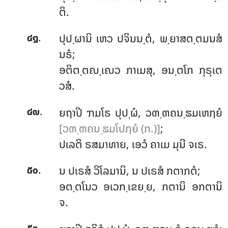
ຕິ.
.
ປຸປ຺ຜານິ ເຫວ ປຈິນນ຺ຕໍ, ພ຺ຍາສຕ຺ຕມນສໍ
໔໘
ນຣໍ;
ອຕິຕ຺ຕຎ຺ເຎວ ກາເມສຸ, ອນ຺ຕໂກ ກຸຣຸເຕ
ວສໍ.
.
ຍຖາປິ ຠມໂຣ ປຸປ຺ຜໍ, ວຓ຺ຓຄນ຺ຘມເຫຐຍໍ
໔໙
[ວຓ຺ຓຄນ຺ຘມໂປຐຍໍ (ກ.)]
;
ປເລຕິ ຣສມາທາຍ, ເອວໍ ຄາເມ ມຸນີ ຈເຣ.
.
ນ ປເຣສໍ ວິໂລມານິ, ນ ປເຣສໍ ກຕາກຕໍ;
໕໐
ອຕ຺ຕໂນວ ອເວກ຺ເຂຍ຺ຍ, ກຕານິ ອກຕານິ
ຈ.
.