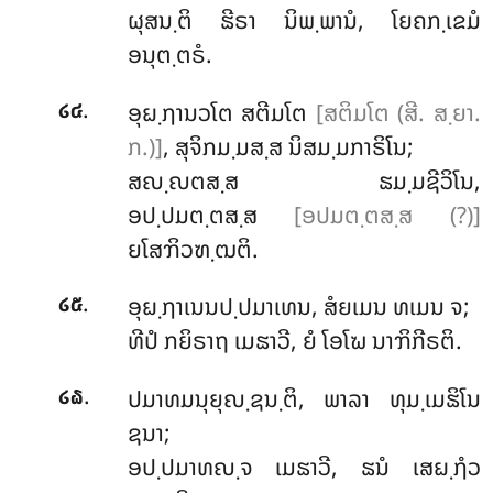
ຜຸສນ຺ຕິ ຘີຣາ ນິພ຺ພານໍ, ໂຍຄກ຺ເຂມໍ
ອນຸຕ຺ຕຣໍ.
.
ອຸຏ຺ຐານວໂຕ ສຕີມໂຕ
[ສຕິມໂຕ (ສີ. ສ຺ຍາ.
໒໔
ກ.)]
, ສຸຈິກມ຺ມສ຺ສ ນິສມ຺ມກາຣິໂນ;
ສຎ຺ຎຕສ຺ສ ຘມ຺ມຊີວິໂນ,
ອປ຺ປມຕ຺ຕສ຺ສ
[ອປມຕ຺ຕສ຺ສ (?)]
ຍໂສຠິວຑ຺ຒຕິ.
.
ອຸຏ຺ຐາເນນປ຺ປມາເທນ
, ສໍຍເມນ ທເມນ ຈ;
໒໕
ທີປໍ ກຍິຣາຖ ເມຘາວີ, ຍໍ ໂອໂຆ ນາຠິກີຣຕິ.
.
ປມາທມນຸຍຸຎ຺ຊນ຺ຕິ, ພາລາ ທຸມ຺ເມຘິໂນ
໒໖
ຊນາ;
ອປ຺ປມາທຎ຺ຈ ເມຘາວີ, ຘນໍ ເສຏ຺ຐໍວ