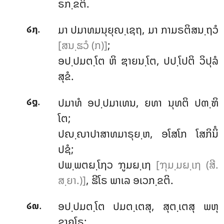
ຣກ຺ຂຕິ.
.
ມາ ປມາທມນຸຍຸຎ຺ເຊຖ, ມາ ກາມຣຕິສນ຺ຖວໍ
໒໗
[ສນ຺ຘວໍ (ກ)]
;
ອປ຺ປມຕ຺ໂຕ ຫິ ຌາຍນ຺ໂຕ, ປປ຺ໂປຕິ ວິປຸລໍ
ສຸຂໍ.
.
ປມາທໍ ອປ຺ປມາເທນ, ຍທາ ນຸທຕິ ປຓ຺ຑິ
໒໘
ໂຕ;
ປຎ຺ຎາປາສາທມາຣຸຍ຺ຫ, ອໂສໂກ ໂສກິນິໍ
ປຊໍ;
ປພ຺ພຕຏ຺ໂຐວ ຠູມຏ຺ເຐ
[ຠຸມ຺ມຏ຺ເຐ (ສີ.
ສ຺ຍາ.)]
, ຘີໂຣ ພາເລ ອເວກ຺ຂຕິ.
.
ອປ຺ປມຕ຺ໂຕ
ປມຕ຺ເຕສຸ, ສຸຕ຺ເຕສຸ ພຫຸ
໒໙
ຊາຄໂຣ;