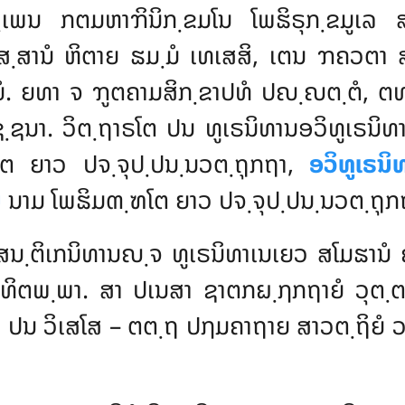
຺ເພນ ກຕມຫາຠິນິກ຺ຂມໂນ ໂພຘິຣຸກ຺ຂມູເລ ສມ
ສ຺ສານໍ ຫິຕາຍ ຘມ຺ມໍ ເທເສສິ, ເຕນ ຠຄວຕາ
ິຍໍ. ຍທາ ຈ ຠູຕຄາມສິກ຺ຂາປທໍ ປຎ຺ຎຕ຺ຕໍ, ຕ
ຊ຺ຊນາ. ວິຕ຺ຖາຣໂຕ ປນ ທູເຣນິທານອວິທູເຣນິ
ຣໂຕ
ຍາວ ປຈ຺ຈຸປ຺ປນ຺ນວຕ຺ຖຸກຖາ
,
ອວິທູເຣນິ
ໍ
ນາມ ໂພຘິມຓ຺ຑໂຕ ຍາວ ປຈ຺ຈຸປ຺ປນ຺ນວຕ຺ຖຸກຖ
ສນ຺ຕິເກນິທານຎ຺ຈ ທູເຣນິທາເນເຍວ ສໂມຘານໍ 
ວທິຕພ຺ພາ. ສາ ປເນສາ ຊາຕກຏ຺ຐກຖາຍໍ ວຸຕ຺ຕາ
 ປນ ວິເສໂສ – ຕຕ຺ຖ ປຐມຄາຖາຍ ສາວຕ຺ຖິຍໍ ວຕ຺