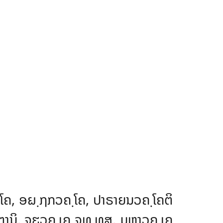
຺ໂຄ, ອຏ຺ຐກວຄ຺ໂຄ, ປາຣາຍນວຄ຺ໂຄຕິ
ຕານິ, ຈູຬວຄ຺ເຄ ຈຸທ຺ທສ, ມຫາວຄ຺ເຄ