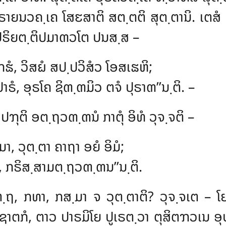
ຍນວຄ຺ເຄ ໂສຬສາຕິ ສຕ຺ຕຕິ ສຸຕ຺ຕານິ. ເຕສໍ ອ
ປຣິຍຕ຺ຕິປມາຓວໂຕ ປນສ຺ສ –
 ໂກຘໍ, ວິສຏໍ ສປ຺ປວິສໍວ ໂອສເຘຫິ;
າຣໍ, ອຸຣໂຄ ຊິຓ຺ຓມິວ ຕຈໍ ປຸຣາຓ’’ນ຺ຕິ. –
ປຠຸຕິ ອຕ຺ຖວຓ຺ຓນໍ ກາຕຸໍ ອິທໍ ວຸຈ຺ຈຕິ –
າ, ວຸຕ຺ຕາ ຄາຖາ ອຍໍ ອິມໍ;
າ, ກຣິສ຺ສາມຕ຺ຖວຓ຺ຓນ’’ນ຺ຕິ.
຺ຖ, ກທາ, ກສ຺ມາ ຈ ວຸຕ຺ຕາຕິ? ວຸຈ຺ຈເຕ – ໂ
ກໍ, ຕາວ ປາຣມິໂຍ ປູເຣຕ຺ວາ ຕຸສິຕຠວເນ ອຸປ຺