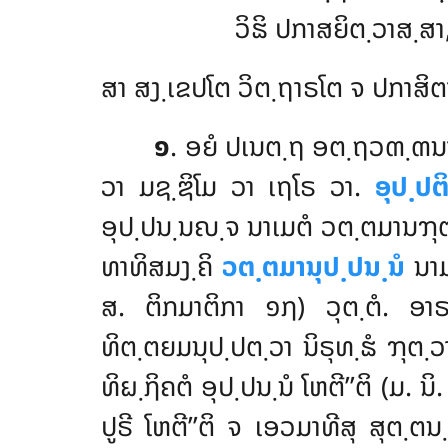
ວິຘິ ປກາສຍິຕ຺ວາສ຺ສາ
ສາ ສງ຺ເຂປໂຕ ວິຕ຺ຖາຣໂຕ ຈ ປກາສິຕ
໑
. ອຍໍ ປເນຕ຺ຖ ອຕ຺ຖວຓ຺ຓນ
ວາ ມຊ຺ຌິໂມ ວາ ເຖໂຣ ວາ.
ອຸປ຺ປຕ
ອຸປ຺ປນ຺ນຎ຺ຈ ນາເມຕໍ ວຕ຺ຕມານຠຸ
ທາທິສມງ຺ຄິ
ວຕ຺ຕມານຸປ຺ປນ຺ນໍ
ນາມ
ສ. ຕິກມາຕິກາ ໑໗) ວຸຕ຺ຕໍ. ອາຣ
ທິຕ຺ຕຍມນຸປ຺ປຕ຺ວາ ນິຣຸທ຺ຘໍ ຠຸ
ທິຏ຺ຐິຄຕໍ ອຸປ຺ປນ຺ນໍ ໂຫຕີ’’ຕິ (ມ
ປູຣີ ໂຫຕີ’’ຕິ ຈ ເອວມາທີສຸ ສຸຕ຺ຕ