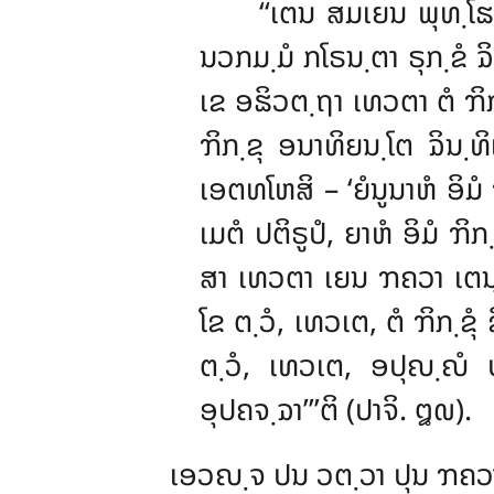
‘‘ເຕນ
ສມເຍນ ພຸທ຺ໂຘ
ນວກມ຺ມໍ ກໂຣນ຺ຕາ ຣຸກ຺ຂໍ ຉິ
ເຂ ອຘິວຕ຺ຖາ ເທວຕາ ຕໍ ຠິກ
ຠິກ຺ຂຸ ອນາທິຍນ຺ໂຕ ຉິນ
ເອຕທໂຫສິ – ‘ຍໍນູນາຫໍ ອິມ
ເມຕໍ ປຕິຣູປໍ, ຍາຫໍ ອິມໍ ຠ
ສາ ເທວຕາ ເຍນ ຠຄວາ ເຕນຸປ
ໂຂ ຕ຺ວໍ, ເທວເຕ, ຕໍ ຠິກ຺ຂຸ
ຕ຺ວໍ, ເທວເຕ, ອປຸຎ຺ຎໍ ປ
ອຸປຄຈ຺ຉາ’’’ຕິ (ປາຈິ. ໘໙).
ເອວຎ຺ຈ ປນ ວຕ຺ວາ ປຸນ ຠຄວາ