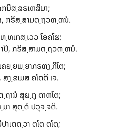
ລກນິສ຺ສຣເຓສິນາ;
ສ, ກຣິສ຺ສາມຕ຺ຖວຓ຺ຓນໍ.
ຂຸທ຺ທເກສ຺ເວວ ໂອຄໂຘ;
າປິ, ກຣິສ຺ສາມຕ຺ຖວຓ຺ຓນໍ.
ເຄຍ຺ຍພ຺ຍາກຣຓງ຺ກິໂຕ;
, ສງ຺ຂເມສ ຄໂຕຕິ ເຈ.
຺ຖານໍ ສຸຏ຺ຐຸ ຕາຓໂຕ;
ມາ ສຸຕ຺ຕໍ ປວຸຈ຺ຈຕິ.
 ນິປາເຕຕ຺ວາ ຕໂຕ ຕໂຕ;