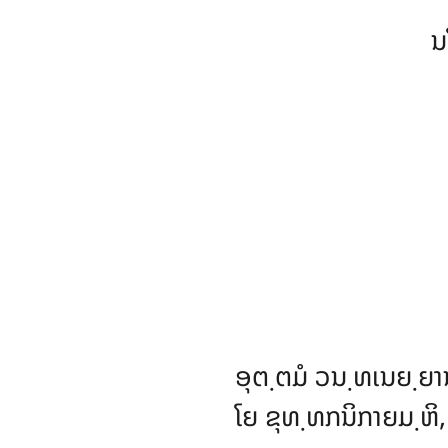
ນ
ອຸຕ຺ຕມໍ
ວນ຺ທເນຍ຺ຍານ
ໂຍ ຂຸທ຺ທກນິກາຍມ຺ຫິ