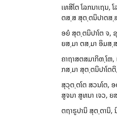
ເທສິໂຕ ໂລກນາເຖນ, ໂ
ຕສ຺ສ ສຸຕ຺ຕນິປາຕສ຺
ອຍໍ
ສຸຕ຺ຕນິປາໂຕ ຈ, 
ຍສ຺ມາ ຕສ຺ມາ ອິມສ຺ສ
ຄາຖາສຕສມາກິຓ຺ໂຓ, 
ກສ຺ມາ ສຸຕ຺ຕນິປາໂຕຕິ
ສຸວຸຕ຺ຕໂຕ ສວນໂຕ, ອຕ
ສູຈນາ ສູທນາ ເຈວ, ຍສ຺
ຕຖາຣູປານິ ສຸຕ຺ຕານິ,