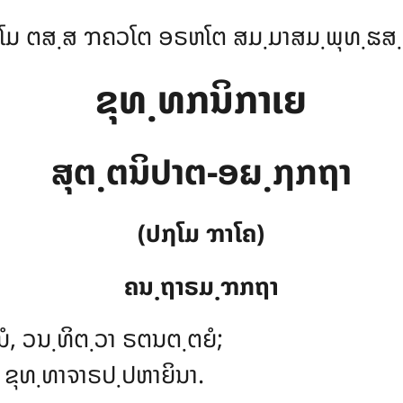
ໂມ ຕສ຺ສ ຠຄວໂຕ ອຣຫໂຕ ສມ຺ມາສມ຺ພຸທ຺ຘສ
ຂຸທ຺ທກນິກາເຍ
ສຸຕ຺ຕນິປາຕ-ອຏ຺ຐກຖາ
(ປຐໂມ ຠາໂຄ)
ຄນ຺ຖາຣມ຺ຠກຖາ
ໍ, ວນ຺ທິຕ຺ວາ ຣຕນຕ຺ຕຍໍ;
, ຂຸທ຺ທາຈາຣປ຺ປຫາຍິນາ.