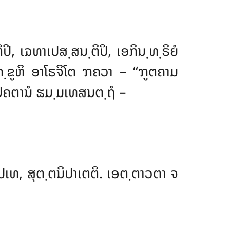
ິ, ເຉທາເປສ຺ສນ຺ຕິປິ, ເອກິນ຺ທ຺ຣິຍໍ
ິກ຺ຂູຫິ ອາໂຣຈິໂຕ ຠຄວາ – ‘‘ຠູຕຄາມ
ຸປຄຕານໍ ຘມ຺ມເທສນຕ຺ຖໍ –
ມປເທ, ສຸຕ຺ຕນິປາເຕຕິ. ເອຕ຺ຕາວຕາ ຈ