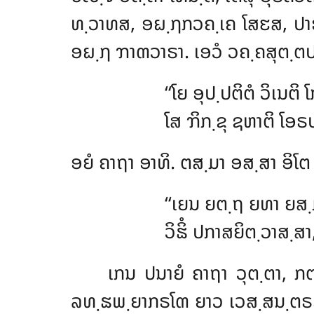
ທ຺ວາທສ, ອຏ຺ຐກວຄ຺ເຄ ໂສຬສ, ປາຣາ
ອຏ຺ຐ
ຠາຓວາຣາ. ເອວໍ ວຄ຺ຄສຸຕ຺ຕ
‘‘ໂຍ ອຸປ຺ປຕິຕໍ ວິເນຕິ
ໂສ ຠິກ຺ຂຸ ຊຫາຕິ ໂອຣປ
ອຍໍ ຄາຖາ ອາທິ. ຕສ຺ມາ ອສ຺ສາ ອິໂຕ 
‘‘ເຍນ ຍຕ຺ຖ ຍທາ ຍສ຺ມ
ວິຘິໍ ປກາສຍິຕ຺ວາສ຺ສ
ເກນ ປນາຍໍ ຄາຖາ ວຸຕ຺ຕາ, ກຕ
ລທ຺ຘພ຺ຍາກຣໂຓ ຍາວ ເວສ຺ສນ຺ຕຣຊາຕ