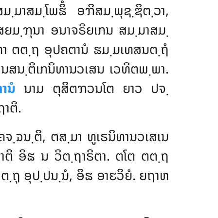
຺ມາສມ຺ໂພຘິໍ ອຠິສມ຺ພຸຊ຺ຌິຕ຺ວາ,
 ສຍມ຺ຠຸນາ ອນາຈຣິຍເກນ ສມ຺ມາສມ຺
ທາ ຕຕ຺ຖ ອຸປຄຕານໍ ຘມ຺ມເທສນຕ຺ຖໍ
ທານສນ຺ຕິເກນິທານວເສນ ເວທິຕພ຺ພາ.
ທານໍ
ນາມ ຕຸສິຕຠວນໂຕ ຍາວ ປຈ຺
າຕິ.
ຄຈ຺ຉນ຺ຕິ, ຕສ຺ມາ ທູເຣນິທານວເສເນ
ຕິ ອິຘ ນ ວິຕ຺ຖາຣິຕາ. ຕໂຕ ຕຕ຺ຖ
ຖຸ ອຸປ຺ປນ຺ນໍ, ອິຘ ອາຬວິຍໍ. ຍຖາຫ