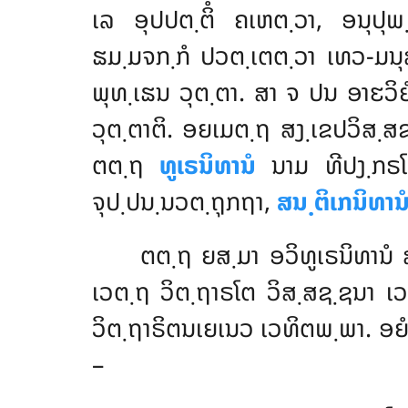
ເລ ອຸປປຕ຺ຕິໍ ຄເຫຕ຺ວາ, ອນຸປຸພ
ຘມ຺ມຈກ຺ກໍ ປວຕ຺ເຕຕ຺ວາ ເທວ-ມນຸ
ພຸທ຺ເຘນ ວຸຕ຺ຕາ. ສາ ຈ ປນ ອາຬວ
ວຸຕ຺ຕາຕິ. ອຍເມຕ຺ຖ ສງ຺ເຂປວິສ຺ສ
ຕຕ຺ຖ
ທູເຣນິທານໍ
ນາມ ທີປງ຺ກ
ຈຸປ຺ປນ຺ນວຕ຺ຖຸກຖາ,
ສນ຺ຕິເກນິທານ
ຕຕ຺ຖ ຍສ຺ມາ ອວິທູເຣນິທານໍ 
ເວຕ຺ຖ ວິຕ຺ຖາຣໂຕ ວິສ຺ສຊ຺ຊນາ ເ
ວິຕ຺ຖາຣິຕນເຍເນວ ເວທິຕພ຺ພາ. ອຍໍ
–