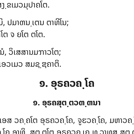
ສງ຺ຂເມວມຸປາຄໂຕ.
ນິ, ປມາຓນ຺ເຕນ ຕາທິໂນ;
ປາໂຕ ຈ ຍໂຕ ຕໂຕ.
ນໍ, ວິເສສານມຠາວໂຕ;
, ເອວເມວ ສມຊ຺ຌຄາຕິ.
໑. ອຸຣຄວຄ຺ໂຄ
໑. ອຸຣຄສຸຕ຺ຕວຓ຺ຓນາ
ເອສ ວຄ຺ຄໂຕ ອຸຣຄວຄ຺ໂຄ, ຈູຬວຄ຺ໂຄ, ມຫາວຄ
຺ໂຄ ອາທິ. ສຸຕ຺ຕໂຕ ອຸຣຄວຄ຺ເຄ ທ຺ວາທສ ສຸຕ຺