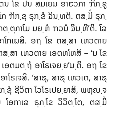
ເຕນ ໂຂ ປນ ສມເຍນ ອາຬວກາ ຠິກ຺ຂູ
ິກ຺ຂຸ ຣຸກ຺ຂໍ ຉິນ຺ທຕິ. ຕສ຺ມິໍ ຣຸກ຺
຺ຕຸກາໂມ ມຍ຺ຫໍ ຠວນໍ ຉິນ຺ທີ’ຕິ. ໂສ
 ອາໂກເຏສິ. ອຖ ໂຂ ຕສ຺ສາ ເທວຕາຍ
 ໂຂ ຕສ຺ສາ ເທວຕາຍ ເອຕທໂຫສິ – ‘ນ ໂຂ
ວໂຕ ເອຕມຕ຺ຖໍ ອາໂຣເຈຍ຺ຍ’ນ຺ຕິ. ອຖ ໂຂ
ໂຣເຈສິ. ‘ສາຘຸ, ສາຘຸ ເທວເຕ, ສາຘຸ
ິກ຺ຂຸໍ ຊີວິຕາ ໂວໂຣເປຍ຺ຍາສິ, ພຫຸຎ຺ຈ
ໂອກາເສ ຣຸກ຺ໂຂ ວິວິຕ຺ໂຕ, ຕສ຺ມິໍ