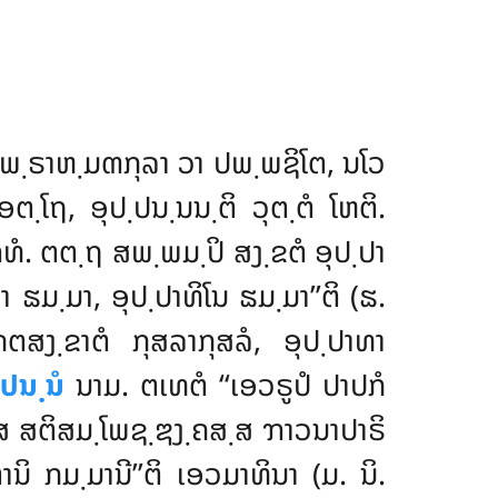
, ພ຺ຣາຫ຺ມຓກຸລາ ວາ ປພ຺ພຊິໂຕ, ນໂວ
ອຕ຺ໂຖ, ອຸປ຺ປນ຺ນນ຺ຕິ ວຸຕ຺ຕໍ ໂຫຕິ.
. ຕຕ຺ຖ ສພ຺ພມ຺ປິ ສງ຺ຂຕໍ ອຸປ຺ປາ
 ຘມ຺ມາ, ອຸປ຺ປາທິໂນ ຘມ຺ມາ’’ຕິ (ຘ.
ຕສງ຺ຂາຕໍ ກຸສລາກຸສລໍ, ອຸປ຺ປາທາ
ປນ຺ນໍ
ນາມ. ຕເທຕໍ ‘‘ເອວຣູປໍ ປາປກໍ
ນສ຺ສ ສຕິສມ຺ໂພຊ຺ຌງ຺ຄສ຺ສ ຠາວນາປາຣິ
ນິ ກມ຺ມານີ’’ຕິ ເອວມາທິນາ (ມ. ນິ.