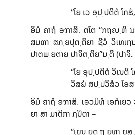
‘‘ໂຍ ເວ ອຸປ຺ປຕິຕໍ ໂກຘ
ອິມໍ
ຄາຖໍ ອຠາສິ. ຕໂຕ ‘‘ກຖຎ຺ຫິ ນາ
ສມຓາ ສກ຺ຍປຸຕ຺ຕິຍາ ຊີວໍ ວິເຫເຐນ຺
ປາຕພ຺ຍຕາຍ ປາຈິຕ຺ຕິຍ’’ນ຺ຕິ (ປາຈ
‘‘ໂຍ
ອຸປ຺ປຕິຕໍ ວິເນຕິ ໂ
ວິສຏໍ ສປ຺ປວິສໍວ ໂອສເ
ອິມໍ ຄາຖໍ ອຠາສິ. ເອວມິທໍ ເອກໍເຍວ
ຍາ ສາ ມາຕິກາ ຐປິຕາ –
‘‘ເຍນ ຍຕ຺ຖ ຍທາ ຍສ຺ມ