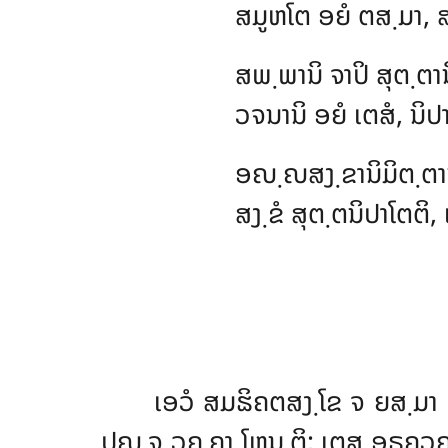
ສມູຫໂຕ ອຍໍ ຕສ຺ມາ, 
ສພ຺ພານິ ຈາປິ ສຸຕ຺ຕາ
ວຈນານິ ອຍໍ ເຕສໍ, ນິ
ອຎ຺ຎສງ຺ຂານິມິຕ຺ຕາ
ສງ຺ຂໍ ສຸຕ຺ຕນິປາໂຕຕິ
ເອວໍ
ສມຘິຄຕສງ຺ໂຂ ຈ ຍສ຺ມາ 
ປຎ຺ຈ ວຄ຺ຄາ ໂຫນ຺ຕິ; ເຕສຸ ອຸຣຄວຄ