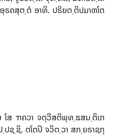
ຸຣຄສຸຕ຺ຕໍ ອາທິ. ປຣິຍຕ຺ຕິປມາຓໂຕ
ຍ ໂສ ຠຄວາ ຈຕຸວີສຕິພຸທ຺ຘສນ຺ຕິເກ
ປຊ຺ຊິ, ຕໂຕປິ ຈວິຕ຺ວາ ສກ຺ຍຣາຊກຸ