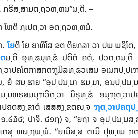
, ກຣິສ຺ສາມຕ຺ຖວຓ຺ຓນ’’ນ຺ຕິ. –
າ ໂຫຕິ ຐເປຕ຺ວາ ອຕ຺ຖວຓ຺ຓນໍ.
າ.
ໂຍ
ຕິ ໂຍ ຍາທິໂສ ຂຕ຺ຕິຍກຸລາ ວາ ປພ຺ພຊິໂຕ
ິຕ
ນ຺ຕິ ອຸທ຺ຘມຸທ຺ຘໍ ປຕິຕໍ ຄຕໍ, ປວຕ຺ຕນ຺ຕິ 
ຕ຺ວາປຄໂຕກາສກຕຠູມິລທ຺ຘວເສນ ອເນກປ຺ປເຠທໍ
, ຍໍ ສນ຺ຘາຍ ‘‘ອຸປ຺ປນ຺ນາ ຘມ຺ມາ, ອນຸປ຺ປນ຺ນາ
ມ຺ມຓຣສມນຸຠວິຕ຺ວາ ນິຣຸທ຺ຘໍ ອນຸຠຸຕ຺ວາປຄ
ຕ຺ວາປຄຕສງ຺ຂາຕໍ ເສສສງ຺ຂຕຎ຺ຈ
ຠຸຕ຺ວາປຄຕຸປ຺
. ນິ. ໑.໒໓໔; ປາຈິ. ໔໑໗) ຈ, ‘‘ຍຖາ ຈ ອຸປ຺ປນ຺
ນ຺ເຕສຸ ທຏ຺ຐພ຺ພໍ. ‘‘ຍານິສ຺ສ ຕານິ ປຸພ຺ເພ ກຕາ