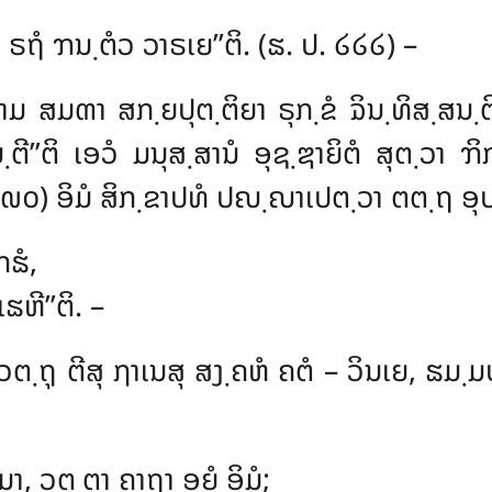
ໍ, ຣຖໍ ຠນ຺ຕໍວ ວາຣເຍ’’ຕິ. (ຘ. ປ. ໒໒໒) –
ມ ສມຓາ ສກ຺ຍປຸຕ຺ຕິຍາ ຣຸກ຺ຂໍ ຉິນ຺ທິສ຺ສນ຺ຕິປ
ຕີ’’ຕິ ເອວໍ ມນຸສ຺ສານໍ ອຸຊ຺ຌາຍິຕໍ ສຸຕ຺ວາ ຠ
ິ. ໙໐) ອິມໍ ສິກ຺ຂາປທໍ ປຎ຺ຎາເປຕ຺ວາ ຕຕ຺ຖ ອ
ກຘໍ,
ຘຫີ’’ຕິ. –
ວຕ຺ຖຸ ຕີສຸ ຐາເນສຸ ສງ຺ຄຫໍ ຄຕໍ – ວິນເຍ, ຘມ຺
າ, ວຸຕ຺ຕາ ຄາຖາ ອຍໍ ອິມໍ;