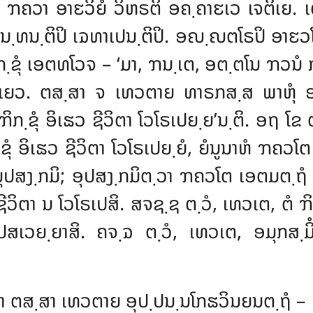
 ຠຄວາ ອາຬວິຍໍ ວິຫຣຕິ ອຄ຺ຄາຬເວ ເຈຕິເຍ. 
ນ຺ທນ຺ຕິປິ ເຉທາເປນ຺ຕິປິ. ອຎ຺ຎຕໂຣປິ ອາຬວໂກ ຠ
຺ຂຸໍ ເອຕທໂວຈ – ‘ມາ, ຠນ຺ເຕ, ອຕ຺ຕໂນ ຠວນໍ ກຕ
຺ທິເຍວ. ຕສ຺ສາ ຈ ເທວຕາຍ ທາຣກສ຺ສ ພາຫຸໍ
ໍ ຠິກ຺ຂຸໍ ອິເຘວ ຊີວິຕາ ໂວໂຣເປຍ຺ຍ’ນ຺ຕິ. ອຖ
ິກ຺ຂຸໍ ອິເຘວ ຊີວິຕາ ໂວໂຣເປຍ຺ຍໍ, ຍໍນູນາຫໍ ຠຄ
ສງ຺ກມິ; ອຸປສງ຺ກມິຕ຺ວາ ຠຄວໂຕ ເອຕມຕ຺ຖໍ ອາ
ໍ ຊີວິຕາ ນ ໂວໂຣເປສິ. ສຈຊ຺ຊ ຕ຺ວໍ, ເທວເຕ, ຕໍ ຠ
ສເວຍ຺ຍາສິ. ຄຈ຺ຉ ຕ຺ວໍ, ເທວເຕ, ອມຸກສ຺ມິໍ 
 ຕສ຺ສາ ເທວຕາຍ ອຸປ຺ປນ຺ນໂກຘວິນຍນຕ຺ຖໍ –