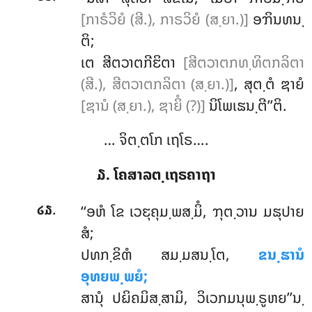
[ກາຣໍວິຍໍ (ສີ.), ກາຣວິຍໍ (ສ຺ຍາ.)]
ອຠິນທນ຺
ຕິ;
ເຕ ສີຕວາຕກີຬິຕາ
[ສີຕວາຕກທ຺ທິຕກລິຕາ
(ສີ.), ສີຕວາຕກລິຕາ (ສ຺ຍາ.)]
, ສຸຕ຺ຕໍ ຌາຍໍ
[ຌານໍ (ສ຺ຍາ.), ຌາຍິໍ (?)]
ນິໂພເຘນ຺ຕີ’’ຕິ.
… ຈິຕ຺ຕໂກ ເຖໂຣ….
໓. ໂຄສາລຕ຺ເຖຣຄາຖາ
.
‘‘ອຫໍ
ໂຂ ເວຬຸຄຸມ຺ພສ຺ມິໍ, ຠຸຕ຺ວານ ມຘຸປາຍ
໒໓
ສໍ;
ປທກ຺ຂິຓໍ ສມ຺ມສນ຺ໂຕ,
ຂນ຺ຘານໍ
ອຸທຍພ຺ພຍໍ;
ສານຸໍ ປຏິຄມິສ຺ສາມິ, ວິເວກມນຸພ຺ຣູຫຍ’’ນ຺