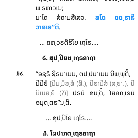
ພ຺ຣຫາວເນ;
ນາໂຄ ສໍຄາມສີເສວ,
ສໂຕ ຕຕ຺ຣາຘິ
ວາສເຍ’’ຕິ
.
… ຄຫ຺ວຣຕີຣິໂຍ ເຖໂຣ….
໒. ສຸປ຺ປິຍຕ຺ເຖຣຄາຖາ
.
‘‘ອຊຣໍ
ຊີຣມາເນນ, ຕປ຺ປມາເນນ ນິພ຺ພຸຕິໍ;
໓໒
ນິມິຍໍ
[ນິມ຺ມິສ຺ສໍ (ສີ.), ນິຣາມິສໍ (ສ຺ຍາ.), ນິ
ມິເນຍ຺ຍໍ (?)]
ປຣມໍ ສນ຺ຕິໍ, ໂຍຄກ຺ເຂມໍ
ອນຸຕ຺ຕຣ’’ນ຺ຕິ.
… ສຸປ຺ປິໂຍ ເຖໂຣ….
໓. ໂສປາກຕ຺ເຖຣຄາຖາ