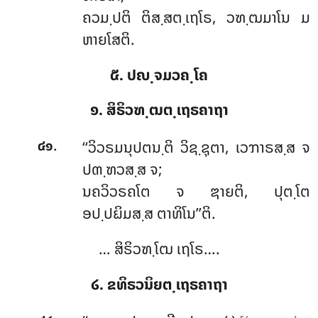
ຄວມ຺ປຕິ ຕິສ຺ສຕ຺ເຖໂຣ, ວຑ຺ຒມາໂນ ມ
ຫາຍໂສຕິ.
໕. ປຎ຺ຈມວຄ຺ໂຄ
໑. ສິຣິວຑ຺ຒຕ຺ເຖຣຄາຖາ
.
‘‘ວິວຣມນຸປຕນ຺ຕິ
ວິຊ຺ຊຸຕາ, ເວຠາຣສ຺ສ ຈ
໔໑
ປຓ຺ຑວສ຺ສ ຈ;
ນຄວິວຣຄໂຕ ຈ ຌາຍຕິ, ປຸຕ຺ໂຕ
ອປ຺ປຏິມສ຺ສ ຕາທິໂນ’’ຕິ.
… ສິຣິວຑ຺ໂຒ ເຖໂຣ….
໒. ຂທິຣວນິຍຕ຺ເຖຣຄາຖາ