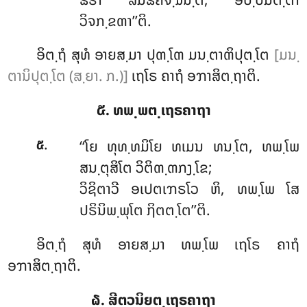
ວິຈກ຺ຂຓາ’’ຕິ.
ອິຕ຺ຖໍ ສຸທໍ ອາຍສ຺ມາ ປຸຓ຺ໂຓ ມນ຺ຕາຓິປຸຕ຺ໂຕ
[ມນ຺
ຕານິປຸຕ຺ໂຕ (ສ຺ຍາ. ກ.)]
ເຖໂຣ ຄາຖໍ ອຠາສິຕ຺ຖາຕິ.
໕. ທພ຺ພຕ຺ເຖຣຄາຖາ
.
‘‘ໂຍ
ທຸທ຺ທມິໂຍ ທເມນ ທນ຺ໂຕ, ທພ຺ໂພ
໕
ສນ຺ຕຸສິໂຕ ວິຕິຓ຺ຓກງ຺ໂຂ;
ວິຊິຕາວີ ອເປຕເຠຣໂວ ຫິ, ທພ຺ໂພ ໂສ
ປຣິນິພ຺ພຸໂຕ ຐິຕຕ຺ໂຕ’’ຕິ.
ອິຕ຺ຖໍ ສຸທໍ ອາຍສ຺ມາ ທພ຺ໂພ ເຖໂຣ ຄາຖໍ
ອຠາສິຕ຺ຖາຕິ.
໖. ສີຕວນິຍຕ຺ເຖຣຄາຖາ