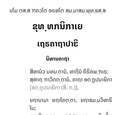
ນໂມ ຕສ຺ສ ຠຄວໂຕ ອຣຫໂຕ ສມ຺ມາສມ຺ພຸທ຺ຘສ຺ສ
ຂຸທ຺ທກນິກາເຍ
ເຖຣຄາຖາປາຬິ
ນິທານຄາຖາ
ສີຫານໍວ
ນທນ຺ຕານໍ, ທາຐີນໍ ຄິຣິຄພ຺ຠເຣ;
ສຸຓາຖ ຠາວິຕຕ຺ຕານໍ, ຄາຖາ ອຕ຺ຖູປນາຍິກາ
[ອຕ຺ຕູປນາຍິກາ (ສີ. ກ.)]
.
ຍຖານາມາ ຍຖາໂຄຕ຺ຕາ, ຍຖາຘມ຺ມວິຫາຣິ
ໂນ;