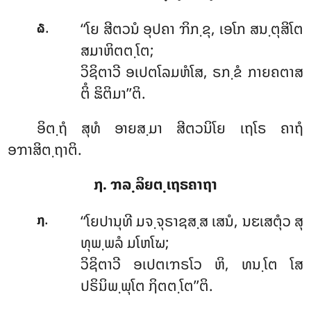
.
‘‘ໂຍ
ສີຕວນໍ ອຸປຄາ ຠິກ຺ຂຸ, ເອໂກ ສນ຺ຕຸສິໂຕ
໖
ສມາຫິຕຕ຺ໂຕ;
ວິຊິຕາວີ ອເປຕໂລມຫໍໂສ, ຣກ຺ຂໍ ກາຍຄຕາສ
ຕິໍ ຘິຕິມາ’’ຕິ.
ອິຕ຺ຖໍ ສຸທໍ ອາຍສ຺ມາ ສີຕວນິໂຍ ເຖໂຣ ຄາຖໍ
ອຠາສິຕ຺ຖາຕິ.
໗. ຠລ຺ລິຍຕ຺ເຖຣຄາຖາ
.
‘‘ໂຍປານຸທີ
ມຈ຺ຈຸຣາຊສ຺ສ ເສນໍ, ນຬເສຕຸໍວ ສຸ
໗
ທຸພ຺ພລໍ ມໂຫໂຆ;
ວິຊິຕາວີ ອເປຕເຠຣໂວ ຫິ, ທນ຺ໂຕ ໂສ
ປຣິນິພ຺ພຸໂຕ ຐິຕຕ຺ໂຕ’’ຕິ.