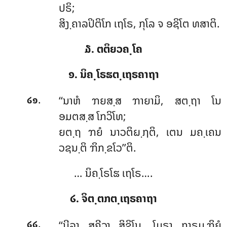
ປຣິ;
ສິງ຺ຄາລປິຕິໂກ ເຖໂຣ, ກຸໂລ ຈ ອຊິໂຕ ທສາຕິ.
໓. ຕຕິຍວຄ຺ໂຄ
໑. ນິຄ຺ໂຣຘຕ຺ເຖຣຄາຖາ
.
‘‘ນາຫໍ ຠຍສ຺ສ ຠາຍາມິ, ສຕ຺ຖາ ໂນ
໒໑
ອມຕສ຺ສ ໂກວິໂທ;
ຍຕ຺ຖ ຠຍໍ ນາວຕິຏ຺ຐຕິ, ເຕນ ມຄ຺ເຄນ
ວຊນ຺ຕິ ຠິກ຺ຂໂວ’’ຕິ.
… ນິຄ຺ໂຣໂຘ ເຖໂຣ….
໒. ຈິຕ຺ຕກຕ຺ເຖຣຄາຖາ
.
‘‘ນີລາ
ສຸຄີວາ ສິຂິໂນ, ໂມຣາ ກາຣມ຺ຠິຍໍ
໒໒