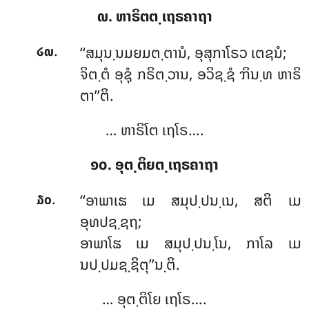
໙. ຫາຣິຕຕ຺ເຖຣຄາຖາ
.
‘‘ສມຸນ຺ນມຍມຕ຺ຕານໍ, ອຸສຸກາໂຣວ ເຕຊນໍ;
໒໙
ຈິຕ຺ຕໍ
ອຸຊຸໍ ກຣິຕ຺ວານ, ອວິຊ຺ຊໍ ຠິນ຺ທ ຫາຣິ
ຕາ’’ຕິ.
… ຫາຣິໂຕ ເຖໂຣ….
໑໐. ອຸຕ຺ຕິຍຕ຺ເຖຣຄາຖາ
.
‘‘ອາພາເຘ ເມ ສມຸປ຺ປນ຺ເນ, ສຕິ ເມ
໓໐
ອຸທປຊ຺ຊຖ;
ອາພາໂຘ ເມ ສມຸປ຺ປນ຺ໂນ, ກາໂລ ເມ
ນປ຺ປມຊ຺ຊິຕຸ’’ນ຺ຕິ.
… ອຸຕ຺ຕິໂຍ ເຖໂຣ….