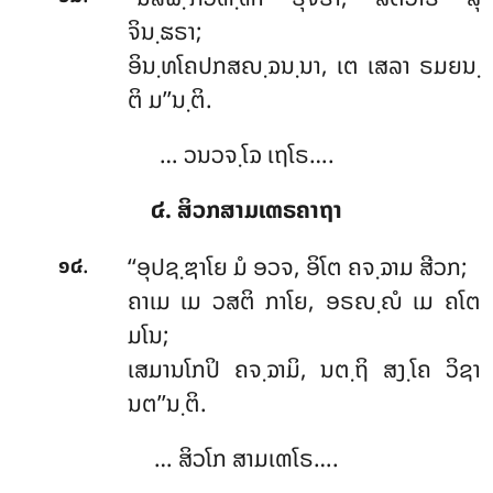
ຈິນ຺ຘຣາ;
ອິນ຺ທໂຄປກສຎ຺ຉນ຺ນາ, ເຕ ເສລາ ຣມຍນ຺
ຕິ ມ’’ນ຺ຕິ.
… ວນວຈ຺ໂຉ ເຖໂຣ….
໔. ສິວກສາມເຓຣຄາຖາ
.
‘‘ອຸປຊ຺ຌາໂຍ
ມໍ ອວຈ, ອິໂຕ ຄຈ຺ຉາມ ສີວກ;
໑໔
ຄາເມ
ເມ ວສຕິ ກາໂຍ, ອຣຎ຺ຎໍ ເມ ຄໂຕ
ມໂນ;
ເສມານໂກປິ ຄຈ຺ຉາມິ, ນຕ຺ຖິ ສງ຺ໂຄ ວິຊາ
ນຕ’’ນ຺ຕິ.
… ສິວໂກ ສາມເຓໂຣ….