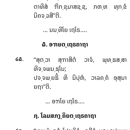
ຕາທິສໍ ຠິກ຺ຂຸມາສຊ຺ຊ, ກຓ຺ຫ ທຸກ຺ຂໍ
ນິຄຈ຺ຉສີ’’ຕິ.
… ນນ຺ທິໂຍ ເຖໂຣ….
໖. ອຠຍຕ຺ເຖຣຄາຖາ
.
‘‘ສຸຕ຺ວາ ສຸຠາສິຕໍ ວາຈໍ, ພຸທ຺ຘສ຺ສາ
໒໖
ທິຈ຺ຈພນ຺ຘຸໂນ;
ປຈ຺ຈພ຺ຍຘິໍ ຫິ ນິປຸຓໍ, ວາລຄ຺ຄໍ ອຸສຸນາ
ຍຖາ’’ຕິ.
… ອຠໂຍ ເຖໂຣ….
໗. ໂລມສກງ຺ຄິຍຕ຺ເຖຣຄາຖາ