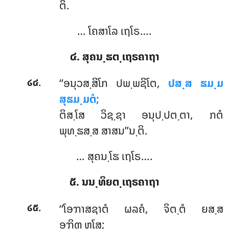
ຕິ.
… ໂຄສາໂລ ເຖໂຣ….
໔. ສຸຄນ຺ຘຕ຺ເຖຣຄາຖາ
.
‘‘ອນຸວສ຺ສິໂກ ປພ຺ພຊິໂຕ,
ປສ຺ສ ຘມ຺ມ
໒໔
ສຸຘມ຺ມຕໍ;
ຕິສ຺ໂສ ວິຊ຺ຊາ ອນຸປ຺ປຕ຺ຕາ, ກຕໍ
ພຸທ຺ຘສ຺ສ ສາສນ’’ນ຺ຕິ.
… ສຸຄນ຺ໂຘ ເຖໂຣ….
໕. ນນ຺ທິຍຕ຺ເຖຣຄາຖາ
.
‘‘ໂອຠາສຊາຕໍ ຜລຄໍ, ຈິຕ຺ຕໍ ຍສ຺ສ
໒໕
ອຠິຓ຺ຫໂສ;