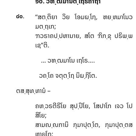
໑໐. ວຑ຺ຒມານຕ຺ເຖຣຄາຖາ
.
‘‘ສຕ຺ຕິຍາ
ວິຍ ໂອມຏ຺ໂຐ, ຑຍ຺ຫມາໂນວ
໔໐
ມຕ຺ຖເກ;
ຠວຣາຄປ຺ປຫານາຍ, ສໂຕ ຠິກ຺ຂຸ ປຣິພ຺ພ
ເຊ’’ຕິ.
… ວຑ຺ຒມາໂນ ເຖໂຣ….
ວຄ຺ໂຄ ຈຕຸຕ຺ໂຖ ນິຏ຺ຐິໂຕ.
ຕສ຺ສຸທ຺ທານໍ –
ຄຫ຺ວຣຕີຣິໂຍ
ສຸປ຺ປິໂຍ, ໂສປາໂກ ເຈວ ໂປ
ສິໂຍ;
ສາມຎ຺ຎການິ ກຸມາປຸຕ຺ໂຕ, ກຸມາປຸຕ຺ຕສ
ຫາຍໂກ;