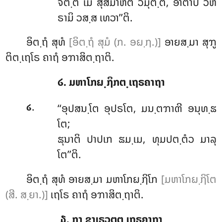
ຈິຕ຺ຕໍ ເມ ສຸສມາຫິຕໍ ວິມຸຕ຺ຕໍ, ອາຕາປີ ວິຫ
ຣາມິ ວສ຺ສ ເທວາ’’ຕິ.
ອິຕ຺ຖໍ ສຸທໍ
[ອິຕ຺ຖໍ ສຸມໍ (ກ. ອຏ຺ຐ.)]
ອາຍສ຺ມາ ສຸຠູ
ຕິຕ຺ເຖໂຣ ຄາຖໍ ອຠາສິຕ຺ຖາຕິ.
໒. ມຫາໂກຏ຺ຐິກຕ຺ເຖຣຄາຖາ
.
‘‘ອຸປສນ຺ໂຕ
ອຸປຣໂຕ, ມນ຺ຕຠາຓີ ອນຸທ຺ຘ
໒
ໂຕ;
ຘຸນາຕິ ປາປເກ ຘມ຺ເມ, ທຸມປຕ຺ຕໍວ ມາລຸ
ໂຕ’’ຕິ.
ອິຕ຺ຖໍ ສຸທໍ ອາຍສ຺ມາ ມຫາໂກຏ຺ຐິໂກ
[ມຫາໂກຏ຺ຐິໂຕ
(ສີ. ສ຺ຍາ.)]
ເຖໂຣ ຄາຖໍ ອຠາສິຕ຺ຖາຕິ.
໓. ກງ຺ຂາເຣວຕຕ຺ເຖຣຄາຖາ