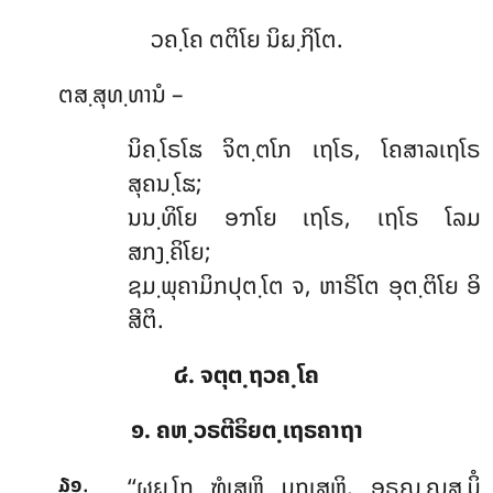
ວຄ຺ໂຄ ຕຕິໂຍ ນິຏ຺ຐິໂຕ.
ຕສ຺ສຸທ຺ທານໍ –
ນິຄ຺ໂຣໂຘ ຈິຕ຺ຕໂກ ເຖໂຣ, ໂຄສາລເຖໂຣ
ສຸຄນ຺ໂຘ;
ນນ຺ທິໂຍ ອຠໂຍ ເຖໂຣ, ເຖໂຣ ໂລມ
ສກງ຺ຄິໂຍ;
ຊມ຺ພຸຄາມິກປຸຕ຺ໂຕ ຈ, ຫາຣິໂຕ ອຸຕ຺ຕິໂຍ ອິ
ສີຕິ.
໔. ຈຕຸຕ຺ຖວຄ຺ໂຄ
໑. ຄຫ຺ວຣຕີຣິຍຕ຺ເຖຣຄາຖາ
.
‘‘ຜຸຏ຺ໂຐ
ຑໍເສຫິ ມກເສຫິ, ອຣຎ຺ຎສ຺ມິໍ
໓໑