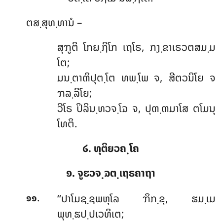
ຕສ຺ສຸທ຺ທານໍ –
ສຸຠູຕິ
ໂກຏ຺ຐິໂກ ເຖໂຣ, ກງ຺ຂາເຣວຕສມ຺ມ
ໂຕ;
ມນ຺ຕາຓິປຸຕ຺ໂຕ ທພ຺ໂພ ຈ, ສີຕວນິໂຍ ຈ
ຠລ຺ລິໂຍ;
ວີໂຣ ປິລິນ຺ທວຈ຺ໂຉ ຈ, ປຸຓ຺ຓມາໂສ ຕໂມນຸ
ໂທຕິ.
໒. ທຸຕິຍວຄ຺ໂຄ
໑. ຈູຬວຈ຺ຉຕ຺ເຖຣຄາຖາ
.
‘‘ປາໂມຊ຺ຊພຫຸໂລ ຠິກ຺ຂຸ, ຘມ຺ເມ
໑໑
ພຸທ຺ຘປ຺ປເວທິເຕ;