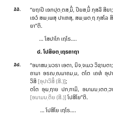
.
‘‘ຍຖາປິ
ເອກປຸຕ຺ຕສ຺ມິໍ, ປິຍສ຺ມິໍ ກຸສລີ ສິຍາ;
໓໓
ເອວໍ ສພ຺ເພສຸ ປາເຓສຸ, ສພ຺ພຕ຺ຖ ກຸສໂລ ສິ
ຍາ’’ຕິ.
… ໂສປາໂກ ເຖໂຣ….
໔. ໂປສິຍຕ຺ເຖຣຄາຖາ
.
‘‘ອນາສນ຺ນວຣາ ເອຕາ, ນິຈ຺ຈເມວ ວິຊານຕາ;
໓໔
ຄາມາ ອຣຎ຺ຎມາຄມ຺ມ, ຕໂຕ ເຄຫໍ ອຸປາ
ວິສິ
[ອຸປາວິສິໍ (ສີ.)]
;
ຕໂຕ ອຸຏ຺ຐາຍ ປກ຺ກາມິ, ອນາມນ຺ເຕຕ຺ວາ
[ອນາມນ຺ຕິຍ (ສີ.)]
ໂປສິໂຍ’’ຕິ.
… ໂປສິໂຍ ເຖໂຣ….