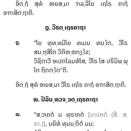
ອິຕ຺ຖໍ ສຸທໍ ອາຍສ຺ມາ ຠລ຺ລິໂຍ ເຖໂຣ ຄາຖໍ
ອຠາສິຕ຺ຖາຕິ.
໘. ວີຣຕ຺ເຖຣຄາຖາ
.
‘‘ໂຍ ທຸທ຺ທມິໂຍ ທເມນ ທນ຺ໂຕ, ວີໂຣ
໘
ສນ຺ຕຸສິໂຕ ວິຕິຓ຺ຓກງ຺ໂຂ;
ວິຊິຕາວີ ອເປຕໂລມຫໍໂສ, ວີໂຣ ໂສ ປຣິນິພ຺ພຸ
ໂຕ ຐິຕຕ຺ໂຕ’’ຕິ.
ອິຕ຺ຖໍ ສຸທໍ ອາຍສ຺ມາ ວີໂຣ ເຖໂຣ ຄາຖໍ ອຠາສິຕ຺ຖາຕິ.
໙. ປິລິນ຺ທວຈ຺ຉຕ຺ເຖຣຄາຖາ
.
‘‘ສ຺ວາຄຕໍ ນ ທຸຣາຄຕໍ
[ນາປຄຕໍ (ສີ. ສ຺
໙
ຍາ.)]
, ນຍິທໍ ທຸມນ຺ຕິຕໍ ມມ;