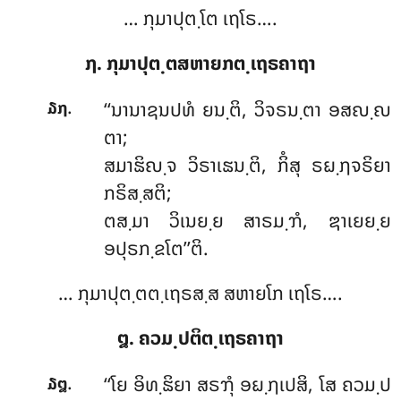
… ກຸມາປຸຕ຺ໂຕ ເຖໂຣ….
໗. ກຸມາປຸຕ຺ຕສຫາຍກຕ຺ເຖຣຄາຖາ
.
‘‘ນານາຊນປທໍ ຍນ຺ຕິ, ວິຈຣນ຺ຕາ ອສຎ຺ຎ
໓໗
ຕາ;
ສມາຘິຎ຺ຈ ວິຣາເຘນ຺ຕິ, ກິໍສຸ ຣຏ຺ຐຈຣິຍາ
ກຣິສ຺ສຕິ;
ຕສ຺ມາ ວິເນຍ຺ຍ ສາຣມ຺ຠໍ, ຌາເຍຍ຺ຍ
ອປຸຣກ຺ຂໂຕ’’ຕິ.
… ກຸມາປຸຕ຺ຕຕ຺ເຖຣສ຺ສ ສຫາຍໂກ ເຖໂຣ….
໘. ຄວມ຺ປຕິຕ຺ເຖຣຄາຖາ
.
‘‘ໂຍ
ອິທ຺ຘິຍາ ສຣຠຸໍ ອຏ຺ຐເປສິ, ໂສ ຄວມ຺ປ
໓໘