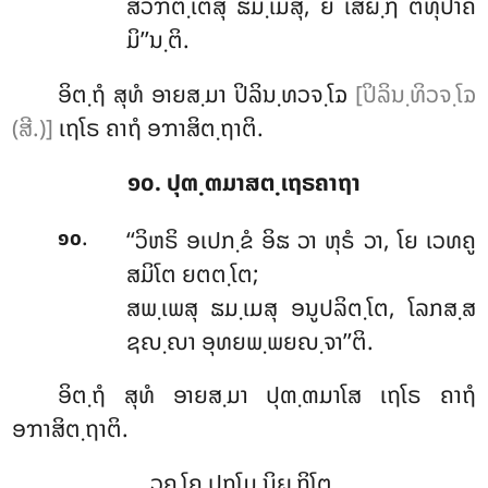
ສໍວິຠຕ຺ເຕສຸ ຘມ຺ເມສຸ, ຍໍ ເສຏ຺ຐໍ ຕທຸປາຄ
ມິ’’ນ຺ຕິ.
ອິຕ຺ຖໍ ສຸທໍ ອາຍສ຺ມາ ປິລິນ຺ທວຈ຺ໂຉ
[ປິລິນ຺ທິວຈ຺ໂຉ
(ສີ.)]
ເຖໂຣ ຄາຖໍ ອຠາສິຕ຺ຖາຕິ.
໑໐. ປຸຓ຺ຓມາສຕ຺ເຖຣຄາຖາ
.
‘‘ວິຫຣິ
ອເປກ຺ຂໍ ອິຘ ວາ ຫຸຣໍ ວາ, ໂຍ ເວທຄູ
໑໐
ສມິໂຕ ຍຕຕ຺ໂຕ;
ສພ຺ເພສຸ ຘມ຺ເມສຸ ອນູປລິຕ຺ໂຕ, ໂລກສ຺ສ
ຊຎ຺ຎາ ອຸທຍພ຺ພຍຎ຺ຈາ’’ຕິ.
ອິຕ຺ຖໍ ສຸທໍ ອາຍສ຺ມາ ປຸຓ຺ຓມາໂສ ເຖໂຣ ຄາຖໍ
ອຠາສິຕ຺ຖາຕິ.
ວຄ຺ໂຄ ປຐໂມ ນິຏ຺ຐິໂຕ.