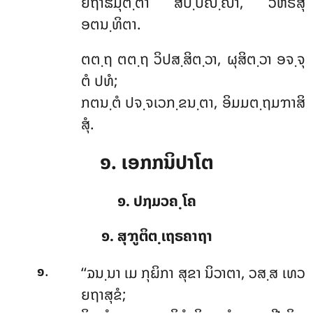
ຍຖາຘິມຸຕ຺ຕາ ສປ຺ປຎ຺ຎາ, ວິຫຣິໍສຸ
ອຕນ຺ທິຕາ.
ຕຕ຺ຖ ຕຕ຺ຖ ວິປສ຺ສິຕ຺ວາ, ຜຸສິຕ຺ວາ ອຈ຺ຈຸ
ຕໍ ປທໍ;
ກຕນ຺ຕໍ ປຈ຺ຈເວກ຺ຂນ຺ຕາ, ອິມມຕ຺ຖມຠາສິ
ສຸໍ.
໑. ເອກກນິປາໂຕ
໑. ປຐມວຄ຺ໂຄ
໑. ສຸຠູຕິຕ຺ເຖຣຄາຖາ
.
‘‘ຉນ຺ນາ
ເມ ກຸຏິກາ ສຸຂາ ນິວາຕາ, ວສ຺ສ ເທວ
໑
ຍຖາສຸຂໍ;