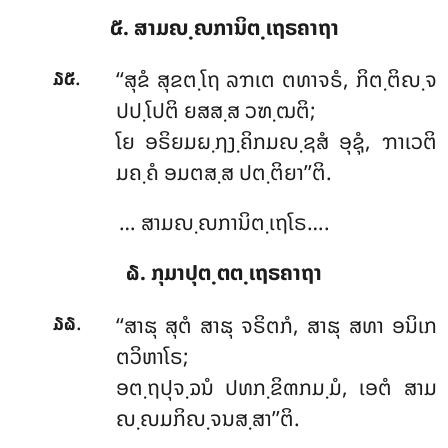
໕. ສາມຎ຺ຎການິຕ຺ເຖຣຄາຖາ
.
‘‘ສຸຂໍ ສຸຂຕ຺ໂຖ ລຠເຕ ຕທາຈຣໍ, ກິຕ຺ຕິຎ຺ຈ
໓໕
ປປ຺ໂປຕິ ຍສສ຺ສ ວຑ຺ຒຕິ;
ໂຍ ອຣິຍມຏ຺ຐງ຺ຄິກມຎ຺ຊສໍ ອຸຊຸໍ, ຠາເວຕິ
ມຄ຺ຄໍ ອມຕສ຺ສ ປຕ຺ຕິຍາ’’ຕິ.
… ສາມຎ຺ຎການິຕ຺ເຖໂຣ….
໖. ກຸມາປຸຕ຺ຕຕ຺ເຖຣຄາຖາ
.
‘‘ສາຘຸ
ສຸຕໍ ສາຘຸ ຈຣິຕກໍ, ສາຘຸ ສທາ ອນິເກ
໓໖
ຕວິຫາໂຣ;
ອຕ຺ຖປຸຈ຺ຉນໍ ປທກ຺ຂິຓກມ຺ມໍ, ເອຕໍ ສາມ
ຎ຺ຎມກິຎ຺ຈນສ຺ສາ’’ຕິ.