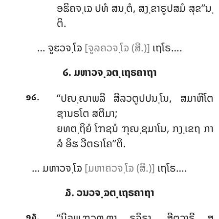
ອຘິຄຈ຺ເຉ ປທໍ ສນ຺ຕໍ, ສງ຺ຂາຣູປສມໍ ສຸຂ’’ນ຺
ຕິ.
… ຈູຬວຈ຺ໂຉ
[ຈູລຄວຈ຺ໂຉ (ສີ.)]
ເຖໂຣ….
໒. ມຫາວຈ຺ຉຕ຺ເຖຣຄາຖາ
.
‘‘ປຎ຺ຎາພລີ ສີລວຕູປປນ຺ໂນ, ສມາຫິໂຕ
໑໒
ຌານຣໂຕ ສຕີມາ;
ຍທຕ຺ຖິຍໍ ໂຠຊນໍ ຠຸຎ຺ຊມາໂນ, ກງ຺ເຂຖ ກາ
ລໍ ອິຘ ວີຕຣາໂຄ’’ຕິ.
… ມຫາວຈ຺ໂຉ
[ມຫາຄວຈ຺ໂຉ (ສີ.)]
ເຖໂຣ….
໓. ວນວຈ຺ຉຕ຺ເຖຣຄາຖາ
.
‘‘ນີລພ຺ຠວຓ຺ຓາ
ຣຸຈິຣາ, ສີຕວາຣີ ສຸ
໑໓