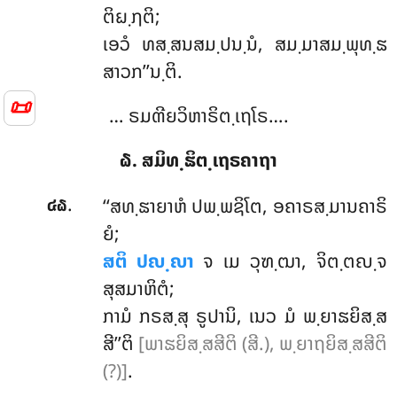
ຕິຏ຺ຐຕິ;
ເອວໍ
ທສ຺ສນສມ຺ປນ຺ນໍ, ສມ຺ມາສມ຺ພຸທ຺ຘ
ສາວກ’’ນ຺ຕິ.
📜
… ຣມຓີຍວິຫາຣິຕ຺ເຖໂຣ….
໖. ສມິທ຺ຘິຕ຺ເຖຣຄາຖາ
.
‘‘ສທ຺ຘາຍາຫໍ ປພ຺ພຊິໂຕ, ອຄາຣສ຺ມານຄາຣິ
໔໖
ຍໍ;
ສຕິ ປຎ຺ຎາ
ຈ ເມ ວຸຑ຺ຒາ, ຈິຕ຺ຕຎ຺ຈ
ສຸສມາຫິຕໍ;
ກາມໍ ກຣສ຺ສຸ ຣູປານິ, ເນວ ມໍ ພ຺ຍາຘຍິສ຺ສ
ສີ’’ຕິ
[ພາຘຍິສ຺ສສີຕິ (ສີ.), ພ຺ຍາຖຍິສ຺ສສີຕິ
(?)]
.