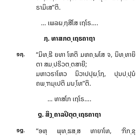
ຣາມິເສ’’ຕິ.
… ເພລຏ຺ຐສີໂສ ເຖໂຣ….
໗. ທາສກຕ຺ເຖຣຄາຖາ
.
‘‘ມິທ຺ຘີ
ຍທາ ໂຫຕິ ມຫຄ຺ຆໂສ ຈ, ນິທ຺ທາຍິ
໑໗
ຕາ ສມ຺ປຣິວຕ຺ຕສາຍີ;
ມຫາວຣາໂຫວ ນິວາປປຸຏ຺ໂຐ, ປຸນປ຺ປຸນໍ
ຄພ຺ຠມຸເປຕິ ມນ຺ໂທ’’ຕິ.
… ທາສໂກ ເຖໂຣ….
໘. ສິງ຺ຄາລປິຕຸຕ຺ເຖຣຄາຖາ
.
‘‘ອຫຸ
ພຸທ຺ຘສ຺ສ ທາຍາໂທ, ຠິກ຺ຂຸ
໑໘