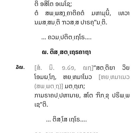
ຕິ ອສິໂຕ ອເນໂຊ;
ຕໍ ສພ຺ພສງ຺ຄາຕິຄຕໍ ມຫາມຸນິໍ, ເທວາ
ນມສ຺ສນ຺ຕິ ຠວສ຺ສ ປາຣຄຸ’’ນ຺ຕິ.
… ຄວມ຺ປຕິຕ຺ເຖໂຣ….
໙. ຕິສ຺ສຕ຺ເຖຣຄາຖາ
.
[ສໍ. ນິ. ໑.໒໑, ໙໗]
‘‘ສຕ຺ຕິຍາ ວິຍ
໓໙
ໂອມຏ຺ໂຐ, ຑຍ຺ຫມາໂນວ
[ຑຍ຺ຫມາເນວ
(ສພ຺ພຕ຺ຖ)]
ມຕ຺ຖເກ;
ກາມຣາຄປ຺ປຫານາຍ, ສໂຕ ຠິກ຺ຂຸ ປຣິພ຺ພ
ເຊ’’ຕິ.
… ຕິສ຺ໂສ ເຖໂຣ….