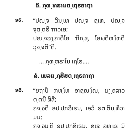
໕. ກຸຓ຺ຑຘານຕ຺ເຖຣຄາຖາ
.
‘‘ປຎ຺ຈ ຉິນ຺ເທ ປຎ຺ຈ ຊເຫ, ປຎ຺ຈ
໑໕
ຈຸຕ຺ຕຣິ ຠາວເຍ;
ປຎ຺ຈສງ຺ຄາຕິໂຄ ຠິກ຺ຂຸ, ໂອຆຕິຓ຺ໂຓຕິ
ວຸຈ຺ຈຕີ’’ຕິ.
… ກຸຓ຺ຑຘາໂນ ເຖໂຣ….
໖. ເພລຏ຺ຐສີສຕ຺ເຖຣຄາຖາ
.
‘‘ຍຖາປິ ຠທ຺ໂທ ອາຊຎ຺ໂຎ, ນງ຺ຄລາວ
໑໖
ຕ຺ຕນີ ສິຂີ;
ຄຈ຺ຉຕິ ອປ຺ປກສິເຣນ, ເອວໍ ຣຕ຺ຕິນ຺ທິວາ
ມມ;
ຄຈ຺ຉນ຺ຕິ ອປ຺ປກສິເຣນ, ສຸເຂ ລທ຺ເຘ ນິ