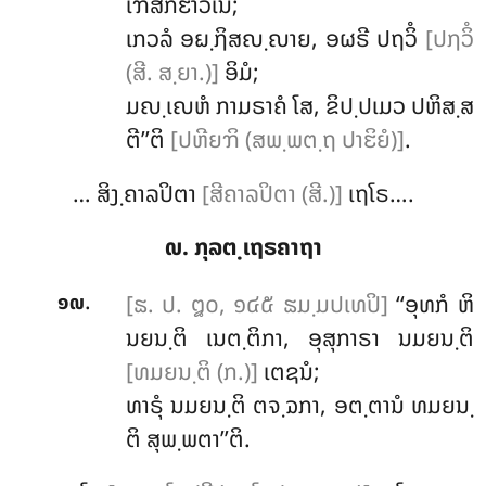
ເຠສກຬາວເນ;
ເກວລໍ ອຏ຺ຐິສຎ຺ຎາຍ, ອຜຣີ ປຖວິໍ
[ປຐວິໍ
(ສີ. ສ຺ຍາ.)]
ອິມໍ;
ມຎ຺ເຎຫໍ ກາມຣາຄໍ ໂສ, ຂິປ຺ປເມວ ປຫິສ຺ສ
ຕີ’’ຕິ
[ປຫີຍຠິ (ສພ຺ພຕ຺ຖ ປາຬິຍໍ)]
.
… ສິງ຺ຄາລປິຕາ
[ສີຄາລປິຕາ (ສີ.)]
ເຖໂຣ….
໙. ກຸລຕ຺ເຖຣຄາຖາ
.
[ຘ. ປ. ໘໐, ໑໔໕ ຘມ຺ມປເທປິ]
‘‘ອຸທກໍ
ຫິ
໑໙
ນຍນ຺ຕິ ເນຕ຺ຕິກາ, ອຸສຸກາຣາ ນມຍນ຺ຕິ
[ທມຍນ຺ຕິ (ກ.)]
ເຕຊນໍ;
ທາຣຸໍ
ນມຍນ຺ຕິ ຕຈ຺ຉກາ, ອຕ຺ຕານໍ ທມຍນ຺
ຕິ ສຸພ຺ພຕາ’’ຕິ.