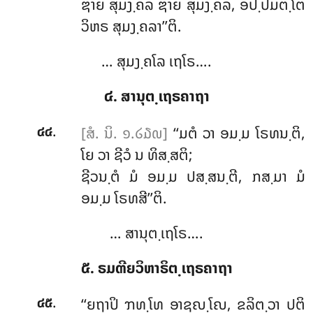
ຌາຍ ສຸມງ຺ຄລ ຌາຍ ສຸມງ຺ຄລ, ອປ຺ປມຕ຺ໂຕ
ວິຫຣ ສຸມງ຺ຄລາ’’ຕິ.
… ສຸມງ຺ຄໂລ ເຖໂຣ….
໔. ສານຸຕ຺ເຖຣຄາຖາ
.
[ສໍ. ນິ. ໑.໒໓໙]
‘‘ມຕໍ ວາ ອມ຺ມ ໂຣທນ຺ຕິ,
໔໔
ໂຍ ວາ ຊີວໍ ນ ທິສ຺ສຕິ;
ຊີວນ຺ຕໍ ມໍ ອມ຺ມ ປສ຺ສນ຺ຕີ, ກສ຺ມາ ມໍ
ອມ຺ມ ໂຣທສີ’’ຕິ.
… ສານຸຕ຺ເຖໂຣ….
໕. ຣມຓີຍວິຫາຣິຕ຺ເຖຣຄາຖາ
.
‘‘ຍຖາປິ
ຠທ຺ໂທ ອາຊຎ຺ໂຎ, ຂລິຕ຺ວາ ປຕິ
໔໕