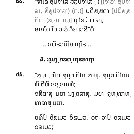
.
‘‘ຈາເລ
ອຸປຈາເລ ສີສູປຈາເລ ( )
[(ຈາລາ ອຸປຈາ
໔໒
ລາ, ສີສູປຈາລາ) (ກ.)]
ປຕິສ຺ສຕາ
[ປຏິສ຺ສ
ຕິກາ (ສ຺ຍາ. ກ.)]
ນຸ ໂຂ ວິຫຣຖ;
ອາຄໂຕ ໂວ ວາລໍ ວິຍ ເວຘີ’’ຕິ.
… ຂທິຣວນິໂຍ ເຖໂຣ….
໓. ສຸມງ຺ຄລຕ຺ເຖຣຄາຖາ
.
‘‘ສຸມຸຕ຺ຕິໂກ ສຸມຸຕ຺ຕິໂກ ສາຫຸ, ສຸມຸຕ຺ຕິໂກມ຺
໔໓
ຫິ ຕີຫິ ຂຸຊ຺ຊເກຫິ;
ອສິຕາສຸ ມຍາ ນງ຺ຄລາສຸ, ມຍາ ຂຸທ຺ທກຸທ຺
ທາລາສຸ ມຍາ.
ຍທິປິ ອິຘເມວ ອິຘເມວ, ອຖ ວາປິ ອລເມວ
ອລເມວ;