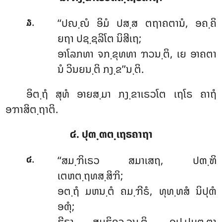
.
‘‘ປຎ຺ຎໍ
ອິມໍ ປສ຺ສ ຕຖາຄຕານໍ, ອຄ຺ຄິ
໓
ຍຖາ ປຊ຺ຊລິໂຕ ນິສີເຖ;
ອາໂລກທາ ຈກ຺ຂຸທທາ ຠວນ຺ຕິ, ເຍ ອາຄຕາ
ນໍ ວິນຍນ຺ຕິ ກງ຺ຂ’’ນ຺ຕິ.
ອິຕ຺ຖໍ ສຸທໍ ອາຍສ຺ມາ ກງ຺ຂາເຣວໂຕ ເຖໂຣ ຄາຖໍ
ອຠາສິຕ຺ຖາຕິ.
໔. ປຸຓ຺ຓຕ຺ເຖຣຄາຖາ
.
‘‘ສມ຺ຠິເຣວ ສມາເສຖ, ປຓ຺ຑິ
໔
ເຕຫຕ຺ຖທສ຺ສິຠິ;
ອຕ຺ຖໍ ມຫນ຺ຕໍ ຄມ຺ຠີຣໍ, ທຸທ຺ທສໍ ນິປຸຓໍ
ອຓຸໍ;
ຘີຣາ ສມຘິຄຈ຺ຉນ຺ຕິ, ອປ຺ປມຕ຺ຕາ