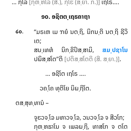
… ກຸໂລ
[ກຸຓ຺ຑໂລ (ສີ.), ກຸໂຬ (ສ຺ຍາ. ກ.)]
ເຖໂຣ….
໑໐. ອຊິຕຕ຺ເຖຣຄາຖາ
.
‘‘ມຣເຓ ເມ ຠຍໍ ນຕ຺ຖິ, ນິກນ຺ຕິ ນຕ຺ຖິ ຊີວິ
໒໐
ເຕ;
ສນ຺ເທຫໍ ນິກ຺ຂິປິສ຺ສາມິ,
ສມ຺ປຊາໂນ
ປຏິສ຺ສໂຕ’’ຕິ
[ປຕິສ຺ສໂຕຕິ (ສີ. ສ຺ຍາ.)]
.
… ອຊິໂຕ ເຖໂຣ ….
ວຄ຺ໂຄ ທຸຕິໂຍ ນິຏ຺ຐິໂຕ.
ຕສ຺ສຸທ຺ທານໍ –
ຈູຬວຈ຺ໂຉ ມຫາວຈ຺ໂຉ, ວນວຈ຺ໂຉ ຈ ສີວໂກ;
ກຸຓ຺ຑຘາໂນ ຈ ເພລຏ຺ຐິ, ທາສໂກ ຈ ຕໂຕ