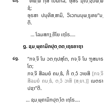
.
‘‘ທພ຺ພໍ
ກຸສໍ ໂປຏກິລໍ, ອຸສີຣໍ ມຸຎ຺ຊປພ຺ພ
໒໗
ຊໍ;
ອຸຣສາ ປນຸທິສ຺ສາມິ, ວິເວກມນຸພ຺ຣູຫຍ’’ນ຺
ຕິ.
… ໂລມສກງ຺ຄິໂຍ ເຖໂຣ….
໘. ຊມ຺ພຸຄາມິກປຸຕ຺ຕຕ຺ເຖຣຄາຖາ
.
‘‘ກຈ຺ຈິ
ໂນ ວຕ຺ຖປສຸໂຕ, ກຈ຺ຈິ ໂນ ຠູສນາຣ
໒໘
ໂຕ;
ກຈ຺ຈິ ສີລມຍໍ ຄນ຺ຘໍ, ກິໍ ຕ຺ວໍ ວາຍສິ
[ກຈ຺ຈິ
ສີລມຍໍ ຄນ຺ຘໍ, ຕ຺ວໍ ວາສິ (ສ຺ຍາ.)]
ເນຕຣາ
ປຊາ’’ຕິ.
… ຊມ຺ພຸຄາມິກປຸຕ຺ໂຕ ເຖໂຣ….