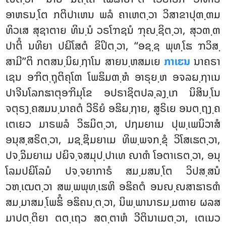
ອາຫຣນ຺ໂຕ ກຕິປາເຫນ ພລໍ ຄາເຫຕ຺ວາ ວິສາຂາປຸຓ຺ຓມ
ທິວເສ ສຸຊາຕາຍ ທິນ຺ນໍ ວຣໂຠຊນໍ ຠຸຎ຺ຊິຕ຺ວາ, ສຸວຓ຺ຓ
ປາຕິໍ ນທິຍາ ປຏິໂສຕໍ ຂິປິຕ຺ວາ, ‘‘ອຊ຺ຊ ພຸທ຺ໂຘ ຠວິສ຺
ສາມີ’’ຕິ ກຕສນ຺ນິຏ຺ຐາໂນ ສາຍນ຺ຫສມເຍ
ກາເຬນ
ນາຄຣາ
ເຊນ ອຠິຕ຺ຖຸຕິຄຸໂຓ ໂພຘິມຓ຺ຑໍ ອາຣຸຍ຺ຫ ອຈລຏ຺ຐາເນ
ປາຈີນໂລກຘາຕຸອຠິມຸໂຂ ອປຣາຊິຕປລ຺ລງ຺ເກ ນິສິນ຺ໂນ
ຈຕຸຣງ຺ຄສມນ຺ນາຄຕໍ ວີຣິຍໍ ອຘິຏ຺ຐາຍ, ສູຣິເຍ ອນຕ຺ຖງ຺ຄ
ເຕເຍວ ມາຣພລໍ ວິຘມິຕ຺ວາ, ປຐມຍາເມ ປຸພ຺ເພນິວາສໍ
ອນຸສ຺ສຣິຕ຺ວາ
, ມຊ຺ຌິມຍາເມ ທິພ຺ພຈກ຺ຂຸໍ ວິໂສເຘຕ຺ວາ,
ປຈ຺ຉິມຍາເມ ປຏິຈ຺ຈສມຸປ຺ປາເທ ຎາຓໍ ໂອຕາເຣຕ຺ວາ, ອນຸ
ໂລມປຏິໂລມໍ ປຈ຺ຈຍາກາຣໍ ສມ຺ມສນ຺ໂຕ ວິປສ຺ສນໍ
ວຑ຺ເຒຕ຺ວາ ສພ຺ພພຸທ຺ເຘຫິ ອຘິຄຕໍ ອນຎ຺ຎສາຘາຣຓໍ
ສມ຺ມາສມ຺ໂພຘິໍ ອຘິຄນ຺ຕ຺ວາ, ນິພ຺ພານາຣມ຺ມຓາຍ ຜລສ
ມາປຕ຺ຕິຍາ ຕຕ຺ເຖວ ສຕ຺ຕາຫໍ
ວີຕິນາເມຕ຺ວາ, ເຕເນວ