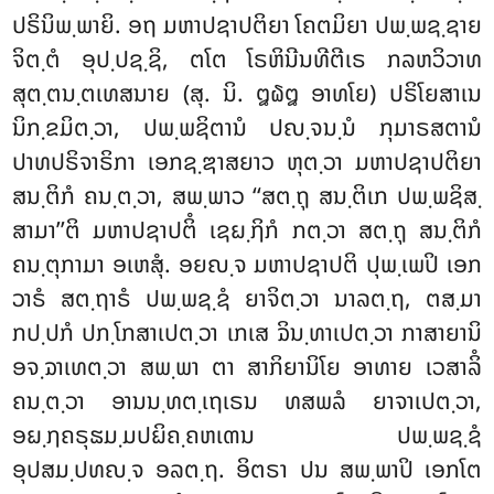
ປຣິນິພ຺ພາຍິ. ອຖ ມຫາປຊາປຕິຍາ ໂຄຕມິຍາ ປພ຺ພຊ຺ຊາຍ
ຈິຕ຺ຕໍ ອຸປ຺ປຊ຺ຊິ, ຕໂຕ ໂຣຫິນີນທີຕີເຣ ກລຫວິວາທ
ສຸຕ຺ຕນ຺ຕເທສນາຍ (ສຸ. ນິ. ໘໖໘ ອາທໂຍ) ປຣິໂຍສາເນ
ນິກ຺ຂມິຕ຺ວາ, ປພ຺ພຊິຕານໍ ປຎ຺ຈນ຺ນໍ ກຸມາຣສຕານໍ
ປາທປຣິຈາຣິກາ ເອກຊ຺ຌາສຍາວ ຫຸຕ຺ວາ ມຫາປຊາປຕິຍາ
ສນ຺ຕິກໍ ຄນ຺ຕ຺ວາ, ສພ຺ພາວ ‘‘ສຕ຺ຖຸ ສນ຺ຕິເກ ປພ຺ພຊິສ຺
ສາມາ’’ຕິ
ມຫາປຊາປຕິໍ ເຊຏ຺ຐິກໍ ກຕ຺ວາ ສຕ຺ຖຸ ສນ຺ຕິກໍ
ຄນ຺ຕຸກາມາ ອເຫສຸໍ. ອຍຎ຺ຈ ມຫາປຊາປຕິ ປຸພ຺ເພປິ ເອກ
ວາຣໍ ສຕ຺ຖາຣໍ ປພ຺ພຊ຺ຊໍ ຍາຈິຕ຺ວາ ນາລຕ຺ຖ, ຕສ຺ມາ
ກປ຺ປກໍ ປກ຺ໂກສາເປຕ຺ວາ ເກເສ ຉິນ຺ທາເປຕ຺ວາ ກາສາຍານິ
ອຈ຺ຉາເທຕ຺ວາ ສພ຺ພາ ຕາ ສາກິຍານິໂຍ ອາທາຍ ເວສາລິໍ
ຄນ຺ຕ຺ວາ ອານນ຺ທຕ຺ເຖເຣນ ທສພລໍ ຍາຈາເປຕ຺ວາ,
ອຏ຺ຐຄຣຸຘມ຺ມປຏິຄ຺ຄຫເຓນ ປພ຺ພຊ຺ຊໍ
ອຸປສມ຺ປທຎ຺ຈ ອລຕ຺ຖ. ອິຕຣາ ປນ ສພ຺ພາປິ ເອກໂຕ