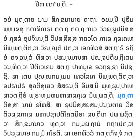
ປິຓ຺ຑກ’’ນ຺ຕິ. –
ອຍໍ ມຸຕ຺ຕາຍ ນາມ ສິກ຺ຂມານາຍ ຄາຖາ. ອຍມ຺ປິ ປຸຣິມ
ພຸທ຺ເຘສຸ ກຕາຘິກາຣາ ຕຕ຺ຖ ຕຕ຺ຖ ຠເວ ວິວຏ຺ຏູປນິສ຺ສ
ຍໍ ກຸສລໍ ອຸປຈິນນ຺ຕີ ວິປສ຺ສິສ຺ສ ຠຄວໂຕ ກາເລ ກຸລເຄເຫ
ນິພ຺ພຕ຺ຕິຕ຺ວາ ວິຎ຺ຎຸຕໍ ປຕ຺ວາ ເອກທິວສໍ ສຕ຺ຖາຣໍ ຣຖິ
ຍໍ ຄຈ຺ຉນ຺ຕໍ ທິສ຺ວາ ປສນ຺ນມານສາ ປຎ຺ຈປຕິຏ຺ຐິເຕນ
ວນ຺ທິຕ຺ວາ ປີຕິເວເຄນ ສຕ຺ຖຸ ປາທມູເລ ອວກຸຊ຺ຊາ ນິປຊ຺
ຊິ. ສາ ເຕນ ປຸຎ຺ຎກມ຺ເມນ ເທວໂລເກ ນິພ຺ພຕ຺ຕິຕ຺ວາ
ອປຣາປຣໍ ສຸຄຕີສຸເຍວ ສໍສຣນ຺ຕີ ອິມສ຺ມິໍ ພຸທ຺ຘຸປ຺ປາເທ
ສາວຕ຺ຖິຍໍ ພ຺ຣາຫ຺ມຓມຫາສາລກຸເລ ນິພ຺ພຕ຺ຕິ,
ມຸຕ຺ຕາ
ຕິສ຺ສາ ນາມໍ ອໂຫສິ. ສາ ອຸປນິສ຺ສຍສມ຺ປນ຺ນຕາຍ ວີສ
ຕິວສ຺ສກາເລ ມຫາປຊາປຕິໂຄຕມິຍາ ສນ຺ຕິເກ ປພ຺ພຊິຕ຺
ວາ ສິກ຺ຂມານາວ ຫຸຕ຺ວາ ກມ຺ມຏ຺ຐານໍ ກຖາເປຕ຺ວາ
ວິປສ຺ສນາຍ ກມ຺ມໍ ກໂຣຕິ. ສາ ເອກທິວສໍ ຠຕ຺ຕກິຈ຺ຈໍ ກຕ຺