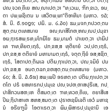
ສທ຺ຘິໍ ມນ຺ເຕຕ຺ວາ, ອນຸກ຺ກເມນ ອິສິປຕນໍ ປຕ຺ວາ ຕຕ຺ຖ
ປຎ຺ຈວຄ຺ຄິເຍ ສຎ຺ຎາເປຕ຺ວາ ‘‘ທ຺ເວເມ, ຠິກ຺ຂເວ, ອນ຺
ຕາ ປພ຺ພຊິເຕນ ນ ເສວິຕພ຺ພາ’’ຕິອາທິນາ (ມຫາວ. ໑໓;
ສໍ. ນິ. ໕.໑໐໘໑; ປຏິ. ມ. ໒.໓໐) ຘມ຺ມຈກ຺ກປວຕ຺ຕນ
ສຸຕ຺ຕນ຺ຕເທສນາຍ ອຎ຺ຎາສິໂກຓ຺ຑຎ຺ຎປ຺ປມຸຂາ
ອຏ຺ຐາຣສພ຺ຣຫ຺ມໂກຏິໂຍ ຘມ຺ມາມຕໍ ປາເຍຕ຺ວາ ປາຏິປ
ເທ ຠທ຺ທິຍຕ຺ເຖຣໍ, ປກ຺ຂສ຺ສ ທຸຕິຍາຍໍ ວປ຺ປຕ຺ເຖຣໍ,
ປກ຺ຂສ຺ສ ຕຕິຍາຍໍ ມຫານາມຕ຺ເຖຣໍ, ຈຕຸຕ຺ຖິຍໍ ອສ຺ສຊິຕ຺
ເຖຣໍ, ໂສຕາປຕ຺ຕິຜເລ ປຕິຏ຺ຐາເປຕ຺ວາ, ປຎ຺ຈມິຍໍ ປນ
ປກ຺ຂສ຺ສ ອນຕ຺ຕລກ຺ຂຓສຸຕ຺ຕນ຺ຕເທສນາຍ (ມຫາວ.
໒໐; ສໍ. ນິ. ໓.໕໙) ສພ຺ເພປິ ອຣຫຕ຺ເຕ ປຕິຏ຺ຐາເປຕ຺ວາ
ຕໂຕ ປຣໍ ຍສທາຣກປ຺ປມຸເຂ ປຎ຺ຈປຓ຺ຓາສປຸຣິເສ, ກປ຺
ປາສິກວນສຓ຺ເຑ ຕິໍສມຕ຺ເຕ ຠທ຺ທວຄ຺ຄິເຍ, ຄຍາສີເສ
ປິຏ຺ຐິປາສາເຓ ສຫສ຺ສມຕ຺ເຕ ປຸຣາຓຊຏິເລຕິ ເອວໍ ມຫາຊ
ນໍ ອຣິຍຠູມິໍ ໂອຕາເຣຕ຺ວາ ພິມ຺ພິສາຣປ຺ປມຸຂານິ ເອ