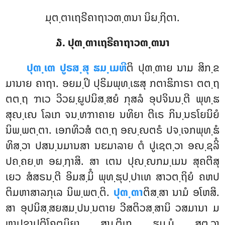
ມຸຕ຺ຕາເຖຣີຄາຖາວຓ຺ຓນາ ນິຏ຺ຐິຕາ.
໓. ປຸຓ຺ຓາເຖຣີຄາຖາວຓ຺ຓນາ
ປຸຓ຺ເຓ
ປູຣສ຺ສຸ ຘມ຺ເມຫີ
ຕິ ປຸຓ຺ຓາຍ ນາມ ສິກ຺ຂ
ມານາຍ ຄາຖາ. ອຍມ຺ປິ ປຸຣິມພຸທ຺ເຘສຸ ກຕາຘິກາຣາ ຕຕ຺ຖ
ຕຕ຺ຖ ຠເວ ວິວຏ຺ຏູປນິສ຺ສຍໍ ກຸສລໍ ອຸປຈິນນ຺ຕີ ພຸທ຺ຘ
ສຸຎ຺ເຎ ໂລເກ ຈນ຺ທຠາຄາຍ ນທິຍາ ຕີເຣ ກິນ຺ນຣໂຍນິຍໍ
ນິພ຺ພຕ຺ຕາ. ເອກທິວສໍ ຕຕ຺ຖ ອຎ຺ຎຕຣໍ ປຈ຺ເຈກພຸທ຺ຘໍ
ທິສ຺ວາ ປສນ຺ນມານສາ ນຬມາລາຍ ຕໍ ປູເຊຕ຺ວາ ອຎ຺ຊລິໍ
ປຄ຺ຄຍ຺ຫ ອຏ຺ຐາສິ. ສາ ເຕນ ປຸຎ຺ຎກມ຺ເມນ ສຸຄຕີສຸ
ເຍວ ສໍສຣນ຺ຕີ ອິມສ຺ມິໍ ພຸທ຺ຘຸປ຺ປາເທ ສາວຕ຺ຖິຍໍ ຄຫປ
ຕິມຫາສາລກຸເລ ນິພ຺ພຕ຺ຕິ.
ປຸຓ຺ຓາ
ຕິສ຺ສາ ນາມໍ ອໂຫສິ.
ສາ ອຸປນິສ຺ສຍສມ຺ປນ຺ນຕາຍ ວີສຕິວສ຺ສານິ ວສມານາ ມ
ຫາປຊາປຕິໂຄຕມິຍາ ສນ຺ຕິເກ ຘມ຺ມໍ ສຸຕ຺ວາ