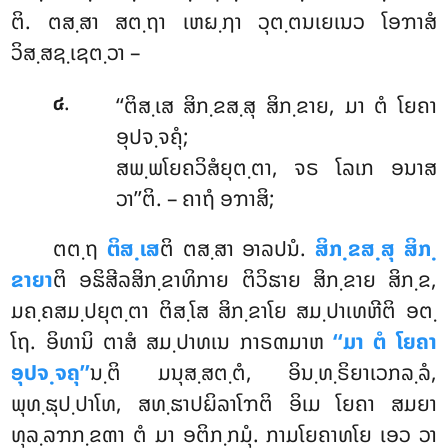
ຕິ. ຕສ຺ສາ ສຕ຺ຖາ ເຫຏ຺ຐາ ວຸຕ຺ຕນເຍເນວ ໂອຠາສໍ
ວິສ຺ສຊ຺ເຊຕ຺ວາ –
.
‘‘ຕິສ຺ເສ ສິກ຺ຂສ຺ສຸ ສິກ຺ຂາຍ, ມາ ຕໍ ໂຍຄາ
໔
ອຸປຈ຺ຈຄຸໍ;
ສພ຺ພໂຍຄວິສໍຍຸຕ຺ຕາ, ຈຣ ໂລເກ ອນາສ
ວາ’’ຕິ. – ຄາຖໍ ອຠາສິ;
ຕຕ຺ຖ
ຕິສ຺ເສ
ຕິ ຕສ຺ສາ ອາລປນໍ.
ສິກ຺ຂສ຺ສຸ ສິກ຺
ຂາຍາ
ຕິ ອຘິສີລສິກ຺ຂາທິກາຍ ຕິວິຘາຍ ສິກ຺ຂາຍ ສິກ຺ຂ,
ມຄ຺ຄສມ຺ປຍຸຕ຺ຕາ ຕິສ຺ໂສ ສິກ຺ຂາໂຍ
ສມ຺ປາເທຫີຕິ ອຕ຺
ໂຖ. ອິທານິ ຕາສໍ ສມ຺ປາທເນ ກາຣຓມາຫ
‘‘ມາ ຕໍ ໂຍຄາ
ອຸປຈ຺ຈຄຸ’’
ນ຺ຕິ ມນຸສ຺ສຕ຺ຕໍ, ອິນ຺ທ຺ຣິຍາເວກລ຺ລໍ,
ພຸທ຺ຘຸປ຺ປາໂທ, ສທ຺ຘາປຏິລາໂຠຕິ ອິເມ ໂຍຄາ ສມຍາ
ທຸລ຺ລຠກ຺ຂຓາ ຕໍ ມາ ອຕິກ຺ກມຸໍ. ກາມໂຍຄາທໂຍ ເອວ ວາ