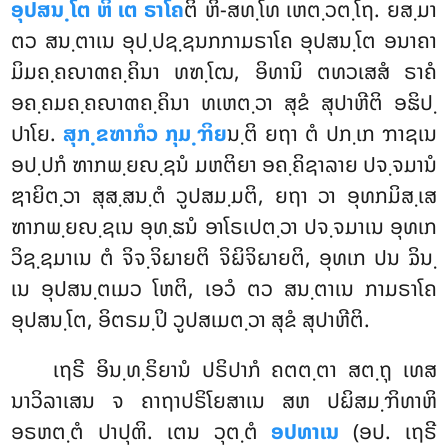
ອຸປສນ຺ໂຕ ຫິ ເຕ ຣາໂຄ
ຕິ ຫິ-ສທ຺ໂທ ເຫຕ຺ວຕ຺ໂຖ. ຍສ຺ມາ
ຕວ ສນ຺ຕາເນ ອຸປ຺ປຊ຺ຊນກກາມຣາໂຄ ອຸປສນ຺ໂຕ ອນາຄາ
ມິມຄ຺ຄຎາຓຄ຺ຄິນາ ທຑ຺ໂຒ, ອິທານິ ຕທວເສສໍ ຣາຄໍ
ອຄ຺ຄມຄ຺ຄຎາຓຄ຺ຄິນາ ທເຫຕ຺ວາ ສຸຂໍ ສຸປາຫີຕິ ອຘິປ຺
ປາໂຍ.
ສຸກ຺ຂຑາກໍວ ກຸມ຺ຠິຍ
ນ຺ຕິ ຍຖາ ຕໍ ປກ຺ເກ ຠາຊເນ
ອປ຺ປກໍ ຑາກພ຺ຍຎ຺ຊນໍ ມຫຕິຍາ ອຄ຺ຄິຊາລາຍ ປຈ຺ຈມານໍ
ຌາຍິຕ຺ວາ ສຸສ຺ສນ຺ຕໍ ວູປສມ຺ມຕິ, ຍຖາ ວາ ອຸທກມິສ຺ເສ
ຑາກພ຺ຍຎ຺ຊເນ ອຸທ຺ຘນໍ ອາໂຣເປຕ຺ວາ ປຈ຺ຈມາເນ ອຸທເກ
ວິຊ຺ຊມາເນ ຕໍ ຈິຈ຺ຈິຏາຍຕິ ຈິຏິຈິຏາຍຕິ, ອຸທເກ ປນ ຉິນ຺
ເນ ອຸປສນ຺ຕເມວ ໂຫຕິ, ເອວໍ ຕວ ສນ຺ຕາເນ ກາມຣາໂຄ
ອຸປສນ຺ໂຕ, ອິຕຣມ຺ປິ ວູປສເມຕ຺ວາ ສຸຂໍ ສຸປາຫີຕິ.
ເຖຣີ ອິນ຺ທ຺ຣິຍານໍ ປຣິປາກໍ ຄຕຕ຺ຕາ ສຕ຺ຖຸ ເທສ
ນາວິລາເສນ ຈ ຄາຖາປຣິໂຍສາເນ ສຫ ປຏິສມ຺ຠິທາຫິ
ອຣຫຕ຺ຕໍ ປາປຸຓິ. ເຕນ ວຸຕ຺ຕໍ
ອປທາເນ
(ອປ. ເຖຣີ