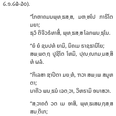
໒.໑.໒໖-໓໐).
‘‘ໂກຓາຄມນພຸທ຺ຘສ຺ສ, ມຓ຺ຑໂປ ກາຣິໂຕ
ມຍາ;
ຘຸວໍ ຕິຈີວຣໍທາສິໍ, ພຸທ຺ຘສ຺ສ ໂລກພນ຺ຘຸໂນ.
‘‘ຍໍ ຍໍ ຊນປທໍ ຍາມິ, ນິຄເມ ຣາຊຘານິໂຍ;
ສພ຺ພຕ຺ຖ
ປູຊິໂຕ ໂຫມິ, ປຸຎ຺ຎກມ຺ມສ຺ສິ
ທໍ ຜລໍ.
‘‘ກິເລສາ ຌາປິຕາ ມຍ຺ຫໍ, ຠວາ ສພ຺ເພ ສມູຫ
ຕາ;
ນາຄີວ ພນ຺ຘນໍ ເຉຕ຺ວາ, ວິຫຣາມິ ອນາສວາ.
‘‘ສ຺ວາຄຕໍ
ວຕ ເມ ອາສິ, ພຸທ຺ຘເສຏ຺ຐສ຺ສ
ສນ຺ຕິເກ;