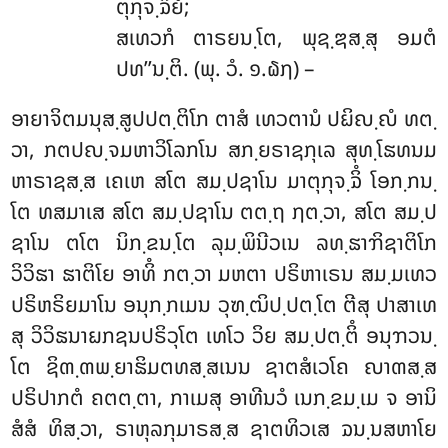
ຕຸກຸຈ຺ຉິຍໍ;
ສເທວກໍ ຕາຣຍນ຺ໂຕ, ພຸຊ຺ຌສ຺ສຸ ອມຕໍ
ປທ’’ນ຺ຕິ. (ພຸ. ວໍ. ໑.໖໗) –
ອາຍາຈິຕມນຸສ຺ສູປປຕ຺ຕິໂກ
ຕາສໍ ເທວຕານໍ ປຏິຎ຺ຎໍ ທຕ຺
ວາ, ກຕປຎ຺ຈມຫາວິໂລກໂນ ສກ຺ຍຣາຊກຸເລ ສຸທ຺ໂຘທນມ
ຫາຣາຊສ຺ສ ເຄເຫ ສໂຕ ສມ຺ປຊາໂນ ມາຕຸກຸຈ຺ຉິໍ ໂອກ຺ກນ຺
ໂຕ ທສມາເສ ສໂຕ ສມ຺ປຊາໂນ ຕຕ຺ຖ ຐຕ຺ວາ, ສໂຕ ສມ຺ປ
ຊາໂນ ຕໂຕ ນິກ຺ຂນ຺ໂຕ ລຸມ຺ພິນີວເນ ລທ຺ຘາຠິຊາຕິໂກ
ວິວິຘາ ຘາຕິໂຍ ອາທິໍ ກຕ຺ວາ ມຫຕາ ປຣິຫາເຣນ ສມ຺ມເທວ
ປຣິຫຣິຍມາໂນ ອນຸກ຺ກເມນ ວຸຑ຺ຒິປ຺ປຕ຺ໂຕ ຕີສຸ ປາສາເທ
ສຸ ວິວິຘນາຏກຊນປຣິວຸໂຕ ເທໂວ ວິຍ ສມ຺ປຕ຺ຕິໍ ອນຸຠວນ຺
ໂຕ ຊິຓ຺ຓພ຺ຍາຘິມຕທສ຺ສເນນ ຊາຕສໍເວໂຄ ຎາຓສ຺ສ
ປຣິປາກຕໍ ຄຕຕ຺ຕາ, ກາເມສຸ ອາທີນວໍ ເນກ຺ຂມ຺ເມ ຈ ອານິ
ສໍສໍ ທິສ຺ວາ, ຣາຫຸລກຸມາຣສ຺ສ ຊາຕທິວເສ ຉນ຺ນສຫາໂຍ