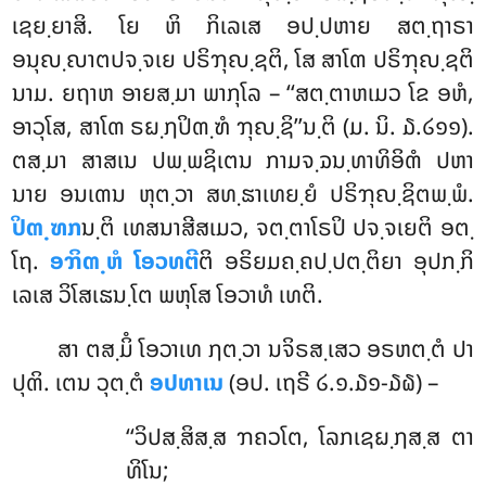
ເຊຍ຺ຍາສິ. ໂຍ ຫິ ກິເລເສ ອປ຺ປຫາຍ ສຕ຺ຖາຣາ
ອນຸຎ຺ຎາຕປຈ຺ຈເຍ ປຣິຠຸຎ຺ຊຕິ, ໂສ ສາໂຓ ປຣິຠຸຎ຺ຊຕິ
ນາມ. ຍຖາຫ ອາຍສ຺ມາ ພາກຸໂລ – ‘‘ສຕ຺ຕາຫເມວ ໂຂ ອຫໍ,
ອາວຸໂສ, ສາໂຓ
ຣຏ຺ຐປິຓ຺ຑໍ ຠຸຎ຺ຊິ’’ນ຺ຕິ (ມ. ນິ. ໓.໒໑໑).
ຕສ຺ມາ ສາສເນ ປພ຺ພຊິເຕນ ກາມຈ຺ຉນ຺ທາທິອິຓໍ ປຫາ
ນາຍ ອນເຓນ ຫຸຕ຺ວາ ສທ຺ຘາເທຍ຺ຍໍ ປຣິຠຸຎ຺ຊິຕພ຺ພໍ.
ປິຓ຺ຑກ
ນ຺ຕິ ເທສນາສີສເມວ, ຈຕ຺ຕາໂຣປິ ປຈ຺ຈເຍຕິ ອຕ຺
ໂຖ.
ອຠິຓ຺ຫໍ ໂອວທຕີ
ຕິ ອຣິຍມຄ຺ຄປ຺ປຕ຺ຕິຍາ ອຸປກ຺ກິ
ເລເສ ວິໂສເຘນ຺ໂຕ ພຫຸໂສ ໂອວາທໍ ເທຕິ.
ສາ
ຕສ຺ມິໍ ໂອວາເທ ຐຕ຺ວາ ນຈິຣສ຺ເສວ ອຣຫຕ຺ຕໍ ປາ
ປຸຓິ. ເຕນ ວຸຕ຺ຕໍ
ອປທາເນ
(ອປ. ເຖຣີ ໒.໑.໓໑-໓໖) –
‘‘ວິປສ຺ສິສ຺ສ ຠຄວໂຕ, ໂລກເຊຏ຺ຐສ຺ສ ຕາ
ທິໂນ;