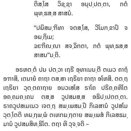
ຕິສ຺ໂສ ວິຊ຺ຊາ ອນຸປ຺ປຕ຺ຕາ, ກຕໍ
ພຸທ຺ຘສ຺ສ ສາສນໍ.
‘‘ປຏິສມ຺ຠິທາ ຈຕສ຺ໂສ, ວິໂມກ຺ຂາປິ ຈ
ອຏ຺ຐິເມ;
ຉຬຠິຎ຺ຎາ ສຈ຺ຉິກຕາ, ກຕໍ ພຸທ຺ຘສ຺ສ
ສາສນ’’ນ຺ຕິ.
ອຣຫຕ຺ຕໍ ປນ ປຕ຺ວາ ເຖຣີ ອຸທາເນນ຺ຕີ ຕເມວ ຄາຖໍ
ອຠາສິ, ເຕນາຍໍ ຄາຖາ ຕສ຺ສາ ເຖຣິຍາ ຄາຖາ ອໂຫສິ. ຕຕ຺ຖ
ເຖຣິຍາ ວຸຕ຺ຕຄາຖາຍ ອນວເສໂສ ຣາໂຄ ປຣິຄ຺ຄຫິໂຕ
ອຄ຺ຄມຄ຺ເຄນ ຕສ຺ສ ວູປສມສ຺ສ ອຘິປ຺ເປຕຕ຺ຕາ.
ຣາຄວູປສເມເນວ ເຈຕ຺ຖ ສພ຺ເພສມ຺ປິ ກິເລສານໍ ວູປສໂມ
ວຸຕ຺ໂຕຕິ ທຏ຺ຐພ຺ພໍ ຕເທກຏ຺ຐຕາຍ ສພ຺ເພສໍ ກິເລສຘມ຺
ມານໍ ວູປສມສິທ຺ຘິໂຕ. ຕຖາ ຫິ ວຸຈ຺ຈຕິ –