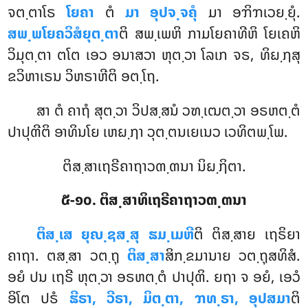
ຈຕ຺ຕາໂຣ
ໂຍຄາ
ຕໍ
ມາ ອຸປຈ຺ຈຄຸໍ
ມາ ອຠິຠເວຍ຺ຍຸໍ.
ສພ຺ພໂຍຄວິສໍຍຸຕ຺ຕາ
ຕິ ສພ຺ເພຫິ ກາມໂຍຄາທີຫິ ໂຍເຄຫິ
ວິມຸຕ຺ຕາ ຕໂຕ ເອວ ອນາສວາ ຫຸຕ຺ວາ ໂລເກ ຈຣ, ທິຏ຺ຐສຸ
ຂວິຫາເຣນ ວິຫຣາຫີຕິ ອຕ຺ໂຖ.
ສາ ຕໍ ຄາຖໍ ສຸຕ຺ວາ ວິປສ຺ສນໍ ວຑ຺ເຒຕ຺ວາ ອຣຫຕ຺ຕໍ
ປາປຸຓີຕິ ອາທິນໂຍ ເຫຏ຺ຐາ ວຸຕ຺ຕນເຍເນວ ເວທິຕພ຺ໂພ.
ຕິສ຺ສາເຖຣີຄາຖາວຓ຺ຓນາ ນິຏ຺ຐິຕາ.
໕-໑໐. ຕິສ຺ສາທິເຖຣີຄາຖາວຓ຺ຓນາ
ຕິສ຺ເສ
ຍຸຎ຺ຊສ຺ສຸ ຘມ຺ເມຫີ
ຕິ ຕິສ຺ສາຍ ເຖຣິຍາ
ຄາຖາ
. ຕສ຺ສາ ວຕ຺ຖຸ
ຕິສ຺ສາ
ສິກ຺ຂມານາຍ ວຕ຺ຖຸສທິສໍ.
ອຍໍ ປນ ເຖຣີ ຫຸຕ຺ວາ ອຣຫຕ຺ຕໍ ປາປຸຓິ. ຍຖາ ຈ ອຍໍ, ເອວໍ
ອິໂຕ ປຣໍ
ຘີຣາ, ວີຣາ, ມິຕ຺ຕາ, ຠທ຺ຣາ, ອຸປສມາ
ຕິ