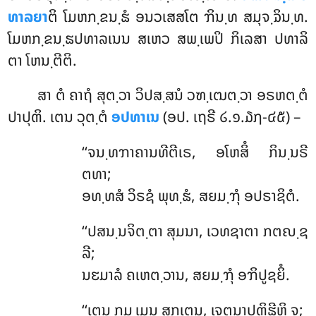
ທາລຍາ
ຕິ ໂມຫກ຺ຂນ຺ຘໍ ອນວເສສໂຕ ຠິນ຺ທ ສມຸຈ຺ຉິນ຺ທ.
ໂມຫກ຺ຂນ຺ຘປທາລເນນ ສເຫວ ສພ຺ເພປິ ກິເລສາ ປທາລິ
ຕາ ໂຫນ຺ຕີຕິ.
ສາ ຕໍ ຄາຖໍ ສຸຕ຺ວາ ວິປສ຺ສນໍ ວຑ຺ເຒຕ຺ວາ ອຣຫຕ຺ຕໍ
ປາປຸຓິ. ເຕນ ວຸຕ຺ຕໍ
ອປທາເນ
(ອປ. ເຖຣີ ໒.໑.໓໗-໔໕) –
‘‘ຈນ຺ທຠາຄານທີຕີເຣ, ອໂຫສິໍ ກິນ຺ນຣີ
ຕທາ;
ອທ຺ທສໍ ວິຣຊໍ ພຸທ຺ຘໍ, ສຍມ຺ຠຸໍ ອປຣາຊິຕໍ.
‘‘ປສນ຺ນຈິຕ຺ຕາ ສຸມນາ, ເວທຊາຕາ ກຕຎ຺ຊ
ລີ;
ນຬມາລໍ ຄເຫຕ຺ວານ, ສຍມ຺ຠຸໍ ອຠິປູຊຍິໍ.
‘‘ເຕນ
ກມ຺ເມນ ສຸກເຕນ, ເຈຕນາປຓິຘີຫິ ຈ;