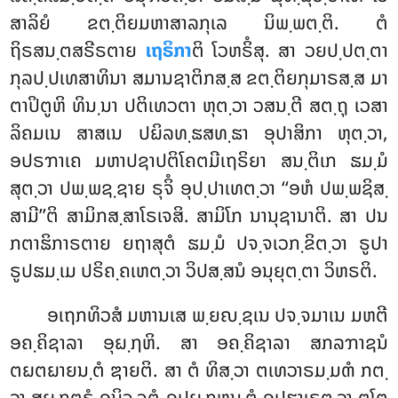
ສາລິຍໍ ຂຕ຺ຕິຍມຫາສາລກຸເລ ນິພ຺ພຕ຺ຕິ. ຕໍ
ຖິຣສນ຺ຕສຣີຣຕາຍ
ເຖຣິກາ
ຕິ ໂວຫຣິໍສຸ. ສາ ວຍປ຺ປຕ຺ຕາ
ກຸລປ຺ປເທສາທິນາ ສມານຊາຕິກສ຺ສ ຂຕ຺ຕິຍກຸມາຣສ຺ສ ມາ
ຕາປິຕູຫິ ທິນ຺ນາ ປຕິເທວຕາ ຫຸຕ຺ວາ ວສນ຺ຕີ ສຕ຺ຖຸ ເວສາ
ລິຄມເນ ສາສເນ ປຏິລທ຺ຘສທ຺ຘາ ອຸປາສິກາ ຫຸຕ຺ວາ,
ອປຣຠາເຄ ມຫາປຊາປຕິໂຄຕມີເຖຣິຍາ ສນ຺ຕິເກ ຘມ຺ມໍ
ສຸຕ຺ວາ ປພ຺ພຊ຺ຊາຍ ຣຸຈິໍ ອຸປ຺ປາເທຕ຺ວາ ‘‘ອຫໍ ປພ຺ພຊິສ຺
ສາມີ’’ຕິ ສາມິກສ຺ສາໂຣເຈສິ. ສາມິໂກ ນານຸຊານາຕິ. ສາ ປນ
ກຕາຘິກາຣຕາຍ ຍຖາສຸຕໍ ຘມ຺ມໍ ປຈ຺ຈເວກ຺ຂິຕ຺ວາ ຣູປາ
ຣູປຘມ຺ເມ ປຣິຄ຺ຄເຫຕ຺ວາ ວິປສ຺ສນໍ ອນຸຍຸຕ຺ຕາ ວິຫຣຕິ.
ອເຖກທິວສໍ ມຫານເສ ພ຺ຍຎ຺ຊເນ ປຈ຺ຈມາເນ ມຫຕີ
ອຄ຺ຄິຊາລາ ອຸຏ຺ຐຫິ. ສາ ອຄ຺ຄິຊາລາ ສກລຠາຊນໍ
ຕຏຕຏາຍນ຺ຕໍ ຌາຍຕິ. ສາ ຕໍ ທິສ຺ວາ ຕເທວາຣມ຺ມຓໍ
ກຕ຺
ວາ ສຸຏ຺ຐຸຕຣໍ ອນິຈ຺ຈຕໍ ອຸປຏ຺ຐຫນ຺ຕໍ ອຸປຘາເຣຕ຺ວາ ຕໂຕ