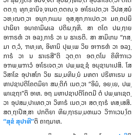
ຕຕ຺ຖ ທຸກ຺ຂານິຈ຺ຈານຕ຺ຕຕຎ຺ຈ ອາໂຣເປຕ຺ວາ ວິປສ຺ສນໍ
ວຑ຺ເຒຕ຺ວາ ອນຸກ຺ກເມນ ອຸສ຺ສຸກ຺ກາເປຕ຺ວາ ມຄ຺ຄປຏິ
ປາຏິຍາ ອນາຄາມິຜເລ ປຕິຏ຺ຐຫິ. ສາ ຕໂຕ ປຏ຺ຐາຍ
ອາຠຣຓໍ ວາ ອລງ຺ກາຣໍ ວາ ນ ຘາເຣຕິ. ສາ ສາມິເກນ ‘‘ກສ຺
ມາ ຕ຺ວໍ, ຠທ຺ເທ, ອິທານິ ປຸພ຺ເພ ວິຍ ອາຠຣຓໍ ວາ ອລງ຺
ກາຣໍ ວາ ນ ຘາເຣສີ’’ຕິ ວຸຕ຺ຕາ ອຕ຺ຕໂນ ຄິຫິຠາເວ
ອຠພ຺ພຠາວໍ ອາໂຣເຈຕ຺ວາ ປພ຺ພຊ຺ຊໍ ອນຸຊານາເປສິ. ໂສ
ວິສາໂຂ ອຸປາສໂກ ວິຍ ຘມ຺ມທິນ຺ນໍ ມຫຕາ ປຣິຫາເຣນ
ມ
ຫາປຊາປຕິໂຄຕມິຍາ ສນ຺ຕິກໍ ເນຕ຺ວາ ‘‘ອິມໍ, ອຍ຺ເຍ, ປພ຺
ພາເຊຖາ’’ຕິ ອາຫ. ອຖ ມຫາປຊາປຕິໂຄຕມີ ຕໍ ປພ຺ພາເຊຕ຺
ວາ ອຸປສມ຺ປາເທຕ຺ວາ ວິຫາຣໍ ເນຕ຺ວາ ສຕ຺ຖາຣໍ ທສ຺ເສສິ.
ສຕ຺ຖາປິສ຺ສາ ປກຕິຍາ ທິຏ຺ຐາຣມ຺ມຓເມວ ວິຠາເວນ຺ໂຕ
‘‘ສຸຂໍ ສຸປາຫີ’’
ຕິ ຄາຖມາຫ.