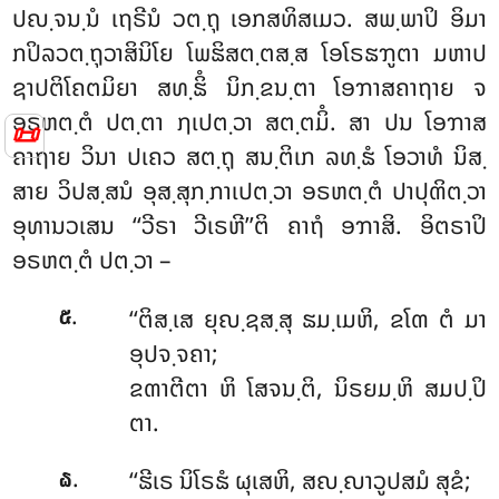
ປຎ຺ຈນ຺ນໍ ເຖຣີນໍ ວຕ຺ຖຸ ເອກສທິສເມວ. ສພ຺ພາປິ ອິມາ
ກປິລວຕ຺ຖຸວາສິນິໂຍ ໂພຘິສຕ຺ຕສ຺ສ ໂອໂຣຘຠູຕາ ມຫາປ
ຊາປຕິໂຄຕມິຍາ ສທ຺ຘິໍ ນິກ຺ຂນ຺ຕາ ໂອຠາສຄາຖາຍ ຈ
ອຣຫຕ຺ຕໍ ປຕ຺ຕາ ຐເປຕ຺ວາ ສຕ຺ຕມິໍ. ສາ ປນ ໂອຠາສ
📜
ຄາຖາຍ ວິນາ ປເຄວ ສຕ຺ຖຸ ສນ຺ຕິເກ ລທ຺ຘໍ ໂອວາທໍ ນິສ຺
ສາຍ ວິປສ຺ສນໍ ອຸສ຺ສຸກ຺ກາເປຕ຺ວາ ອຣຫຕ຺ຕໍ ປາປຸຓິຕ຺ວາ
ອຸທານວເສນ ‘‘ວີຣາ ວີເຣຫີ’’ຕິ ຄາຖໍ ອຠາສິ. ອິຕຣາປິ
ອຣຫຕ຺ຕໍ ປຕ຺ວາ –
.
‘‘ຕິສ຺ເສ ຍຸຎ຺ຊສ຺ສຸ ຘມ຺ເມຫິ, ຂໂຓ ຕໍ ມາ
໕
ອຸປຈ຺ຈຄາ;
ຂຓາຕີຕາ ຫິ ໂສຈນ຺ຕິ, ນິຣຍມ຺ຫິ ສມປ຺ປິ
ຕາ.
.
‘‘ຘີເຣ ນິໂຣຘໍ ຜຸເສຫິ, ສຎ຺ຎາວູປສມໍ ສຸຂໍ;
໖