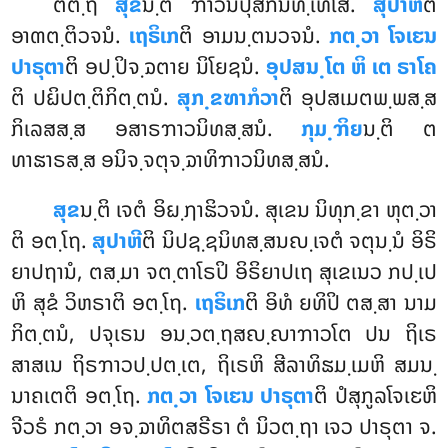
ຕຕ຺ຖ
ສຸຂ
ນ຺ຕິ ຠາວນປຸໍສກນິທ຺ເທໂສ.
ສຸປາຫີ
ຕິ
ອາຓຕ຺ຕິວຈນໍ.
ເຖຣິເກ
ຕິ ອາມນ຺ຕນວຈນໍ.
ກຕ຺ວາ ໂຈເຬນ
ປາຣຸຕາ
ຕິ ອປ຺ປິຈ຺ຉຕາຍ ນິໂຍຊນໍ.
ອຸປສນ຺ໂຕ ຫິ ເຕ ຣາໂຄ
ຕິ ປຏິປຕ຺ຕິກິຕ຺ຕນໍ.
ສຸກ຺ຂຑາກໍວາ
ຕິ
ອຸປສເມຕພ຺ພສ຺ສ
ກິເລສສ຺ສ ອສາຣຠາວນິທສ຺ສນໍ.
ກຸມ຺ຠິຍ
ນ຺ຕິ ຕ
ທາຘາຣສ຺ສ ອນິຈ຺ຈຕຸຈ຺ຉາທິຠາວນິທສ຺ສນໍ.
ສຸຂ
ນ຺ຕິ ເຈຕໍ ອິຏ຺ຐາຘິວຈນໍ. ສຸເຂນ ນິທຸກ຺ຂາ ຫຸຕ຺ວາ
ຕິ ອຕ຺ໂຖ.
ສຸປາຫີ
ຕິ ນິປຊ຺ຊນິທສ຺ສນຎ຺ເຈຕໍ ຈຕຸນ຺ນໍ ອິຣິ
ຍາປຖານໍ, ຕສ຺ມາ ຈຕ຺ຕາໂຣປິ ອິຣິຍາປເຖ ສຸເຂເນວ ກປ຺ເປ
ຫິ ສຸຂໍ ວິຫຣາຕິ ອຕ຺ໂຖ.
ເຖຣິເກ
ຕິ ອິທໍ ຍທິປິ ຕສ຺ສາ ນາມ
ກິຕ຺ຕນໍ, ປຈຸເຣນ ອນ຺ວຕ຺ຖສຎ຺ຎາຠາວໂຕ ປນ ຖິເຣ
ສາສເນ ຖິຣຠາວປ຺ປຕ຺ເຕ, ຖິເຣຫິ ສີລາທິຘມ຺ເມຫິ ສມນ຺
ນາຄເຕຕິ ອຕ຺ໂຖ.
ກຕ຺ວາ ໂຈເຬນ ປາຣຸຕາ
ຕິ ປໍສຸກູລໂຈເຬຫິ
ຈີວຣໍ ກຕ຺ວາ ອຈ຺ຉາທິຕສຣີຣາ ຕໍ ນິວຕ຺ຖາ ເຈວ ປາຣຸຕາ ຈ.