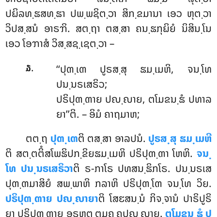
ປຏິລທ຺ຘສທ຺ຘາ ປພ຺ພຊິຕ຺ວາ
ສິກ຺ຂມານາ ເອວ ຫຸຕ຺ວາ
ວິປສ຺ສນໍ ອາຣຠິ. ສຕ຺ຖາ ຕສ຺ສາ ຄນ຺ຘກຸຏິຍໍ ນິສິນ຺ໂນ
ເອວ ໂອຠາສໍ ວິສ຺ສຊ຺ເຊຕ຺ວາ –
.
‘‘ປຸຓ຺ເຓ
ປູຣສ຺ສຸ ຘມ຺ເມຫິ, ຈນ຺ໂທ
໓
ປນ຺ນຣເສຣິວ;
ປຣິປຸຓ຺ຓາຍ ປຎ຺ຎາຍ, ຕໂມຂນ຺ຘໍ ປທາລ
ຍາ’’ຕິ. – ອິມໍ ຄາຖມາຫ;
ຕຕ຺ຖ
ປຸຓ຺ເຓ
ຕິ ຕສ຺ສາ ອາລປນໍ.
ປູຣສ຺ສຸ ຘມ຺ເມຫີ
ຕິ ສຕ຺ຕຕິໍສໂພຘິປກ຺ຂິຍຘມ຺ເມຫິ ປຣິປຸຓ຺ຓາ ໂຫຫິ.
ຈນ຺
ໂທ ປນ຺ນຣເສຣິວາ
ຕິ ຣ-ກາໂຣ ປທສນ຺ຘິກໂຣ. ປນ຺ນຣເສ
ປຸຓ຺ຓມາສິຍໍ ສພ຺ພາຫິ ກລາຫິ ປຣິປຸຓ຺ໂຓ ຈນ຺ໂທ ວິຍ.
ປຣິປຸຓ຺ຓາຍ ປຎ຺ຎາຍາ
ຕິ ໂສຬສນ຺ນໍ ກິຈ຺ຈານໍ ປາຣິປູຣິ
ຍາ ປຣິປຸຓ຺ຓາຍ ອຣຫຕ຺ຕມຄ຺ຄປຎ຺ຎາຍ.
ຕໂມຂນ຺ຘໍ ປ