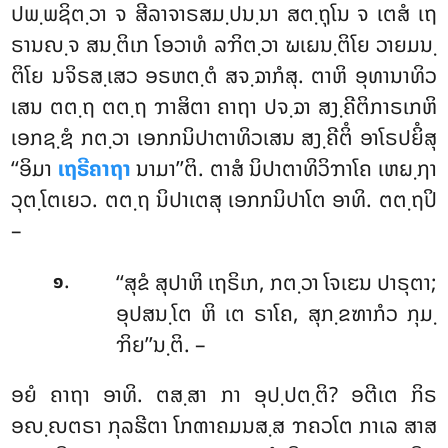
ປພ຺ພຊິຕ຺ວາ ຈ ສີລາຈາຣສມ຺ປນ຺ນາ ສຕ຺ຖຸໂນ ຈ ເຕສໍ ເຖ
ຣານຎ຺ຈ ສນ຺ຕິເກ ໂອວາທໍ ລຠິຕ຺ວາ ຆເຏນ຺ຕິໂຍ ວາຍມນ຺
ຕິໂຍ ນຈິຣສ຺ເສວ ອຣຫຕ຺ຕໍ ສຈ຺ຉາກໍສຸ. ຕາຫິ ອຸທານາທິວ
ເສນ ຕຕ຺ຖ ຕຕ຺ຖ ຠາສິຕາ
ຄາຖາ ປຈ຺ຉາ ສງ຺ຄີຕິກາຣເກຫິ
ເອກຊ຺ຌໍ ກຕ຺ວາ ເອກກນິປາຕາທິວເສນ ສງ຺ຄີຕິໍ ອາໂຣປຍິໍສຸ
‘‘ອິມາ
ເຖຣີຄາຖາ
ນາມາ’’ຕິ. ຕາສໍ ນິປາຕາທິວິຠາໂຄ ເຫຏ຺ຐາ
ວຸຕ຺ໂຕເຍວ. ຕຕ຺ຖ ນິປາເຕສຸ ເອກກນິປາໂຕ ອາທິ. ຕຕ຺ຖປິ
–
.
‘‘ສຸຂໍ ສຸປາຫິ ເຖຣິເກ, ກຕ຺ວາ ໂຈເຬນ ປາຣຸຕາ;
໑
ອຸປສນ຺ໂຕ ຫິ ເຕ ຣາໂຄ, ສຸກ຺ຂຑາກໍວ ກຸມ຺
ຠິຍ’’ນ຺ຕິ. –
ອຍໍ ຄາຖາ ອາທິ. ຕສ຺ສາ ກາ ອຸປ຺ປຕ຺ຕິ? ອຕີເຕ ກິຣ
ອຎ຺ຎຕຣາ ກຸລຘີຕາ
ໂກຓາຄມນສ຺ສ ຠຄວໂຕ
ກາເລ ສາສ