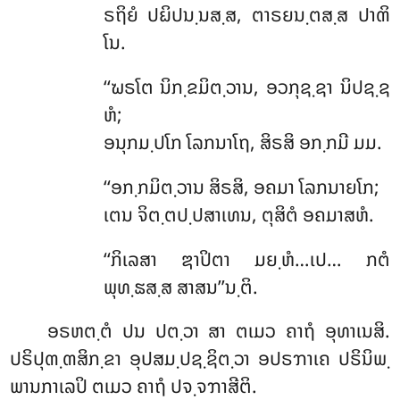
ຣຖິຍໍ ປຏິປນ຺ນສ຺ສ, ຕາຣຍນ຺ຕສ຺ສ ປາຓິ
ໂນ.
‘‘ຆຣໂຕ ນິກ຺ຂມິຕ຺ວານ, ອວກຸຊ຺ຊາ ນິປຊ຺ຊ
ຫໍ;
ອນຸກມ຺ປໂກ ໂລກນາໂຖ, ສິຣສິ ອກ຺ກມີ ມມ.
‘‘ອກ຺ກມິຕ຺ວານ ສິຣສິ, ອຄມາ ໂລກນາຍໂກ;
ເຕນ ຈິຕ຺ຕປ຺ປສາເທນ, ຕຸສິຕໍ ອຄມາສຫໍ.
‘‘ກິເລສາ ຌາປິຕາ ມຍ຺ຫໍ…ເປ… ກຕໍ
ພຸທ຺ຘສ຺ສ ສາສນ’’ນ຺ຕິ.
ອຣຫຕ຺ຕໍ ປນ ປຕ຺ວາ ສາ ຕເມວ ຄາຖໍ ອຸທາເນສິ.
ປຣິປຸຓ຺ຓສິກ຺ຂາ ອຸປສມ຺ປຊ຺ຊິຕ຺ວາ ອປຣຠາເຄ ປຣິນິພ຺
ພານກາເລປິ ຕເມວ ຄາຖໍ ປຈ຺ຈຠາສີຕິ.