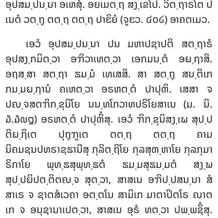
ອຸປສມ຺ປນ຺ນາ ອເຫສຸໍ. ອຍເມຕ຺ຖ ສງ຺ເຂໂປ. ວິຕ຺ຖາຣໂຕ ປ
ເນຕໍ ວຕ຺ຖຸ ຕຕ຺ຖ ຕຕ຺ຖ ປາຬິຍໍ (ຈູຬວ. ໔໐໒) ອາຄຕເມວ.
ເອວໍ ອຸປສມ຺ປນ຺ນາ ປນ ມຫາປຊາປຕິ ສຕ຺ຖາຣໍ
ອຸປສງ຺ກມິຕ຺ວາ ອຠິວາເທຕ຺ວາ ເອກມນ຺ຕໍ ອຏ຺ຐາສິ.
ອຖສ຺ສາ ສຕ຺ຖາ ຘມ຺ມໍ ເທເສສິ. ສາ ສຕ຺ຖຸ ສນ຺ຕິເກ
ກມ຺ມຏ຺ຐານໍ ຄເຫຕ຺ວາ ອຣຫຕ຺ຕໍ ປາປຸຓິ. ເສສາ ຈ
ປຎ຺ຈສຕຠິກ຺ຂຸນິໂຍ ນນ຺ທໂກວາທປຣິໂຍສາເນ (ມ. ນິ.
໓.໓໙໘) ອຣຫຕ຺ຕໍ ປາປຸຓິໍສຸ. ເອວໍ ຠິກ຺ຂຸນິສງ຺ເຆ ສຸປ຺ປ
ຕິຏ຺ຐິເຕ ປຸຖຸຠູເຕ ຕຕ຺ຖ ຕຕ຺ຖ ຄາມ
ນິຄມຊນປທຣາຊຘານີສຸ ກຸລິຕ຺ຖິໂຍ ກຸລສຸຓ຺ຫາໂຍ ກຸລກຸມາ
ຣິກາໂຍ ພຸທ຺ຘສຸພຸທ຺ຘຕໍ ຘມ຺ມສຸຘມ຺ມຕໍ ສງ຺ຆ
ສຸປ຺ປຏິປຕ຺ຕິຕຎ຺ຈ ສຸຕ຺ວາ, ສາສເນ ອຠິປ຺ປສນ຺ນາ ສໍ
ສາເຣ ຈ ຊາຕສໍເວຄາ ອຕ຺ຕໂນ ສາມິເກ ມາຕາປິຕໂຣ ຎາຕ
ເກ ຈ ອນຸຊານາເປຕ຺ວາ, ສາສເນ ອຸຣໍ ທຕ຺ວາ ປພ຺ພຊິໍສຸ.