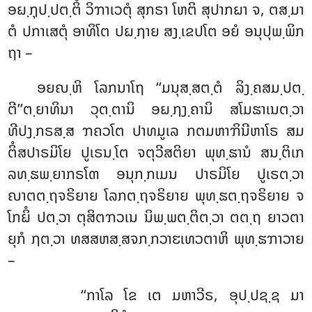
ອຏ຺ຐຸປ຺ປຕ຺ຕິໍ ວິຠາເວຕຸໍ ສຸກຣາ ໂຫຕິ ສຸປາກຏາ ຈ, ຕສ຺ມາ
ຕໍ ປກາເສຕຸໍ ອາທິໂຕ ປຏ຺ຐາຍ ສງ຺ເຂປໂຕ ອຍໍ ອນຸປຸພ຺ພິກ
ຖາ –
ອຍຎ຺ຫິ
ໂລກນາໂຖ ‘‘ມນຸສ຺ສຕ຺ຕໍ ລິງ຺ຄສມ຺ປຕ຺
ຕີ’’ຕ຺ຍາທິນາ ວຸຕ຺ຕານິ ອຏ຺ຐງ຺ຄານິ ສໂມຘາເນຕ຺ວາ
ທີປງ຺ກຣສ຺ສ ຠຄວໂຕ ປາທມູເລ ກຕມຫາຠິນີຫາໂຣ ສມ
ຕິໍສປາຣມິໂຍ ປູເຣນ຺ໂຕ ຈຕຸວີສຕິຍາ ພຸທ຺ຘານໍ ສນ຺ຕິເກ
ລທ຺ຘພ຺ຍາກຣໂຓ ອນຸກ຺ກເມນ ປາຣມິໂຍ ປູເຣຕ຺ວາ
ຎາຕຕ຺ຖຈຣິຍາຍ ໂລກຕ຺ຖຈຣິຍາຍ ພຸທ຺ຘຕ຺ຖຈຣິຍາຍ ຈ
ໂກຏິໍ ປຕ຺ວາ ຕຸສິຕຠວເນ ນິພ຺ພຕ຺ຕິຕ຺ວາ ຕຕ຺ຖ ຍາວຕາ
ຍຸກໍ ຐຕ຺ວາ ທສສຫສ຺ສຈກ຺ກວາຬເທວຕາຫິ ພຸທ຺ຘຠາວາຍ
–
‘‘ກາໂລ ໂຂ ເຕ ມຫາວີຣ, ອຸປ຺ປຊ຺ຊ ມາ