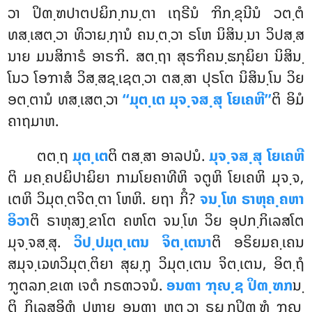
ວາ ປິຓ຺ຑປາຕປຏິກ຺ກນ຺ຕາ ເຖຣີນໍ ຠິກ຺ຂຸນີນໍ ວຕ຺ຕໍ
ທສ຺ເສຕ຺ວາ ທິວາຏ຺ຐານໍ ຄນ຺ຕ຺ວາ ຣໂຫ ນິສິນ຺ນາ ວິປສ຺ສ
ນາຍ ມນສິກາຣໍ ອາຣຠິ. ສຕ຺ຖາ ສຸຣຠິຄນ຺ຘກຸຏິຍາ ນິສິນ຺
ໂນວ ໂອຠາສໍ ວິສ຺ສຊ຺ເຊຕ຺ວາ ຕສ຺ສາ ປຸຣໂຕ ນິສິນ຺ໂນ ວິຍ
ອຕ຺ຕານໍ ທສ຺ເສຕ຺ວາ
‘‘ມຸຕ຺ເຕ ມຸຈ຺ຈສ຺ສຸ ໂຍເຄຫີ’’
ຕິ ອິມໍ
ຄາຖມາຫ.
ຕຕ຺ຖ
ມຸຕ຺ເຕ
ຕິ ຕສ຺ສາ ອາລປນໍ.
ມຸຈ຺ຈສ຺ສຸ ໂຍເຄຫີ
ຕິ ມຄ຺ຄປຏິປາຏິຍາ ກາມໂຍຄາທີຫິ ຈຕູຫິ ໂຍເຄຫິ ມຸຈ຺ຈ,
ເຕຫິ ວິມຸຕ຺ຕຈິຕ຺ຕາ ໂຫຫິ. ຍຖາ ກິໍ?
ຈນ຺ໂທ ຣາຫຸຄ຺ຄຫາ
ອິວາ
ຕິ ຣາຫຸສງ຺ຂາໂຕ ຄຫໂຕ ຈນ຺ໂທ ວິຍ ອຸປກ຺ກິເລສໂຕ
ມຸຈ຺ຈສ຺ສຸ.
ວິປ຺ປມຸຕ຺ເຕນ ຈິຕ຺ເຕນາ
ຕິ ອຣິຍມຄ຺ເຄນ
ສມຸຈ຺ເຉທວິມຸຕ຺ຕິຍາ ສຸຏ຺ຐຸ ວິມຸຕ຺ເຕນ ຈິຕ຺ເຕນ, ອິຕ຺ຖໍ
ຠູຕລກ຺ຂເຓ ເຈຕໍ ກຣຓວຈນໍ.
ອນຓາ ຠຸຎ຺ຊ ປິຓ຺ຑກ
ນ຺
ຕິ ກິເລສອິຓໍ ປຫາຍ ອນຓາ ຫຸຕ຺ວາ ຣຏ຺ຐປິຓ຺ຑໍ ຠຸຎ຺