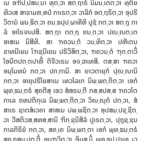
ເນ ອຠິປ຺ປສນ຺ນາ ຫຸຕ຺ວາ ສຕ຺ຖາຣໍ ນິມນ຺ເຕຕ຺ວາ ທຸຕິຍ
ທິວເສ ສາຂາມຓ຺ຑປໍ ກາເຣຕ຺ວາ ວາລິກໍ ອຕ຺ຖຣິຕ຺ວາ ອຸປຣິ
ວິຕານໍ ພນ຺ຘິຕ຺ວາ ຄນ຺ຘປຸປ຺ຜາທີຫິ ປູຊໍ ກຕ຺ວາ ສຕ຺ຖຸ ກາ
ລໍ ອາໂຣຈາເປສິ. ສຕ຺ຖາ ຕຕ຺ຖ ຄນ຺ຕ຺ວາ ປຎ຺ຎຕ຺ເຕ
ອາສເນ ນິສີທິ. ສາ ຠຄວນ຺ຕໍ ວນ຺ທິຕ຺ວາ ປຓີເຕນ
ຂາທນີເຍນ ໂຠຊນີເຍນ ປຣິວິສິຕ຺ວາ, ຠຄວນ຺ຕໍ ຠຸຕ຺ຕາວິໍ
ໂອນີຕປຕ຺ຕປາຓິໍ ຕິຈີວເຣນ ອຈ຺ຉາເທສິ. ຕສ຺ສາ ຠຄວາ
ອນຸໂມທນໍ ກຕ຺ວາ ປກ຺ກາມິ. ສາ ຍາວຕາຍຸກໍ ປຸຎ຺ຎານິ
ກຕ຺ວາ ອາຍຸປຣິໂຍສາເນ ເທວໂລເກ ນິພ຺ພຕ຺ຕິຕ຺ວາ ເອກໍ
ພຸທ຺ຘນ຺ຕຣໍ ສຸຄຕີສຸ ເອວ ສໍສຣນ຺ຕີ ກສ຺ສປສ຺ສ ຠຄວໂຕ
ກາເລ ຄຫປຕິກຸເລ ນິພ຺ພຕ຺ຕິຕ຺ວາ ວິຎ຺ຎຸຕໍ ປຕ຺ວາ, ສໍ
ສາເຣ ຊາຕສໍເວຄາ ສາສເນ ປພ຺ພຊິຕ຺ວາ ອຸປສມ຺ປຊ຺ຊິຕ຺
ວາ ວີສຕິວສ຺ສຫສ຺ສານິ ຠິກ຺ຂຸນິສີລໍ ປູເຣຕ຺ວາ, ປຸຖຸຊ຺ຊນ
ກາລກິຣິຍໍ ກຕ຺ວາ, ສຄ຺ເຄ ນິພ຺ພຕ຺ຕາ ເອກໍ ພຸທ຺ຘນ຺ຕຣໍ
ສຄ຺ຄສມ຺ປຕ຺ຕິໍ ອນຸຠວິຕ຺ວາ ອິມສ຺ມິໍ ພຸທ຺ຘຸປ຺ປາເທ ເວ