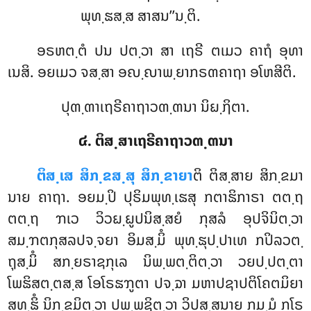
ພຸທ຺ຘສ຺ສ ສາສນ’’ນ຺ຕິ.
ອຣຫຕ຺ຕໍ
ປນ ປຕ຺ວາ ສາ ເຖຣີ ຕເມວ ຄາຖໍ ອຸທາ
ເນສິ. ອຍເມວ
ຈສ຺ສາ ອຎ຺ຎາພ຺ຍາກຣຓຄາຖາ ອໂຫສີຕິ.
ປຸຓ຺ຓາເຖຣີຄາຖາວຓ຺ຓນາ ນິຏ຺ຐິຕາ.
໔. ຕິສ຺ສາເຖຣີຄາຖາວຓ຺ຓນາ
ຕິສ຺ເສ ສິກ຺ຂສ຺ສຸ ສິກ຺ຂາຍາ
ຕິ ຕິສ຺ສາຍ ສິກ຺ຂມາ
ນາຍ ຄາຖາ. ອຍມ຺ປິ ປຸຣິມພຸທ຺ເຘສຸ ກຕາຘິກາຣາ ຕຕ຺ຖ
ຕຕ຺ຖ ຠເວ ວິວຏ຺ຏູປນິສ຺ສຍໍ ກຸສລໍ ອຸປຈິນິຕ຺ວາ
ສມ຺ຠຕກຸສລປຈ຺ຈຍາ ອິມສ຺ມິໍ ພຸທ຺ຘຸປ຺ປາເທ ກປິລວຕ຺
ຖຸສ຺ມິໍ ສກ຺ຍຣາຊກຸເລ ນິພ຺ພຕ຺ຕິຕ຺ວາ ວຍປ຺ປຕ຺ຕາ
ໂພຘິສຕ຺ຕສ຺ສ ໂອໂຣຘຠູຕາ ປຈ຺ຉາ ມຫາປຊາປຕິໂຄຕມິຍາ
ສທ຺ຘິໍ ນິກ຺ຂມິຕ຺ວາ ປພ຺ພຊິຕ຺ວາ ວິປສ຺ສນາຍ ກມ຺ມໍ ກໂຣ