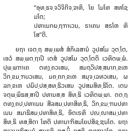
‘‘ອຸທ຺ຘຈ຺ຈວິຈິກິຈ຺ຉາຫິ, ໂຍ ໂມໂຫ ສຫໂຊ
ມໂຕ;
ປຫາເນກຏ຺ຐຠາເວນ, ຣາເຄນ ສຣໂຓ ຫິ
ໂສ’’ຕິ.
ຍຖາ ເຈຕ຺ຖ ສພ຺ເພສໍ ສໍກິເລສານໍ ວູປສໂມ ວຸຕ຺ໂຕ,
ເອວໍ ສພ຺ພຕ຺ຖາປິ ເຕສໍ ວູປສໂມ ວຸຕ຺ໂຕຕິ ເວທິຕພ຺ພໍ.
ປຸພ຺ພຠາເຄ ຕທງ຺ຄວເສນ, ສມຖວິປສ຺ສນາກ຺ຂເຓ
ວິກ຺ຂມ຺ຠນວເສນ, ມຄ຺ຄກ຺ຂເຓ ສມຸຈ຺ເຉທວເສນ, ຜ
ລກ຺ຂເຓ ປຏິປ຺ປສ຺ສທ຺ຘິວເສນ ວູປສມສິທ຺ຘິໂຕ. ເຕນ
ຈຕຸພ຺ພິຘສ຺ສາປິ ປຫານສ຺ສ ສິທ຺ຘິ ເວທິຕພ຺ພາ
. ຕຕ຺ຖ
ຕທງ຺ຄປ຺ປຫາເນນ ສີລສມ຺ປທາສິທ຺ຘິ, ວິກ຺ຂມ຺ຠນປຫາ
ເນນ ສມາຘິສມ຺ປທາສິທ຺ຘິ, ອິຕເຣຫິ ປຎ຺ຎາສມ຺ປທາ
ສິທ຺ຘິ ທສ຺ສິຕາ ໂຫຕິ ປຫານາຠິສມໂຍປສິຊ຺ຌນໂຕ. ຍຖາ
ຠາວນາຠິສມຍໍ ສາເຘຕິ ຕສ຺ມິໍ ອສຕິ ຕທຠາວໂຕ, ຕຖາ