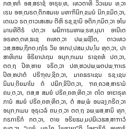
ກຓ຺ຑກໍ ອສ຺ສຣາຊໍ ອາຣຸຍ຺ຫ
, ເທວຕາຫິ ວິວເຏນ ທ຺ວາ
ເຣນ ອຑ຺ຒຣຕ຺ຕິກສມເຍ ມຫາຠິນິກ຺ຂມນໍ ນິກ຺ຂມິຕ຺ວາ,
ເຕເນວ ຣຕ຺ຕາວເສເສນ ຕີຓິ ຣຊ຺ຊານິ ອຕິກ຺ກມິຕ຺ວາ ອໂນ
ມານທີຕີຣໍ ປຕ຺ວາ ຆຏິກາຣມຫາພ຺ຣຫ຺ມຸນາ ອານີເຕ
ອຣຫຕ຺ຕທ຺ຘເຊ ຄເຫຕ຺ວາ ປພ຺ພຊິໂຕ, ຕາວເທວ
ວສ຺ສສຏ຺ຐິກຕ຺ເຖໂຣ ວິຍ ອາກປ຺ປສມ຺ປນ຺ໂນ ຫຸຕ຺ວາ, ປາ
ສາທິເກນ ອິຣິຍາປເຖນ ອນຸກ຺ກເມນ ຣາຊຄຫໍ ປຕ຺ວາ,
ຕຕ຺ຖ ປິຓ຺ຑາຍ ຈຣິຕ຺ວາ ປຓ຺ຑວປພ຺ພຕປພ຺ຠາເຣ
ປິຓ຺ຑປາຕໍ ປຣິຠຸຎ຺ຊິຕ຺ວາ, ມາຄຘຣາເຊນ ຣຊ຺ເຊນ
ນິມນ຺ຕິຍມາໂນ ຕໍ ປຏິກ຺ຂິປິຕ຺ວາ, ຠຄ຺ຄວສ຺ສາຣາມໍ
ຄນ຺ຕ຺ວາ, ຕສ຺ສ ສມຍໍ ປຣິຄ຺ຄຓ຺ຫິຕ຺ວາ ຕໂຕ ອາຬາຣຸທ
ການໍ ສມຍໍ ປຣິຄ຺ຄຓ຺ຫິຕ຺ວາ, ຕໍ ສພ຺ພໍ ອນລງ຺ກຣິຕ຺ວາ
ອນຸກ຺ກເມນ ອຸຣຸເວລໍ ຄນ຺ຕ຺ວາ ຕຕ຺ຖ ຉພ຺ພສ຺ສານິ ທຸກ຺
ກຣກາຣິກໍ ກຕ຺ວາ, ຕາຍ ອຣິຍຘມ຺ມປຏິເວຘສ຺ສາຠາວໍ
ຎຕ຺ວາ ‘‘ນາຍໍ ມຄ຺ໂຄ ໂພຘາຍາ’’ຕິ ໂອຬາຣິກໍ ອາຫາຣໍ