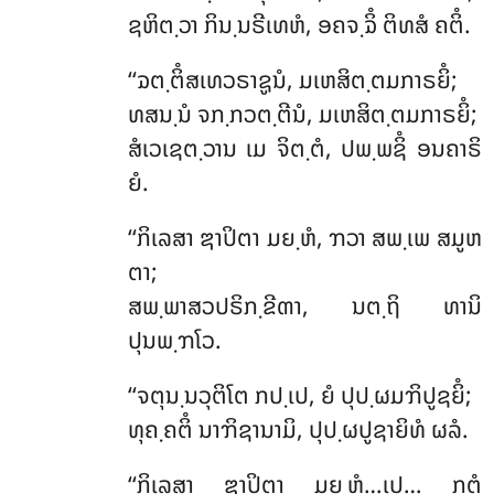
ຊຫິຕ຺ວາ ກິນ຺ນຣີເທຫໍ, ອຄຈ຺ຉິໍ ຕິທສໍ ຄຕິໍ.
‘‘ຉຕ຺ຕິໍສເທວຣາຊູນໍ, ມເຫສິຕ຺ຕມກາຣຍິໍ;
ທສນ຺ນໍ ຈກ຺ກວຕ຺ຕີນໍ, ມເຫສິຕ຺ຕມກາຣຍິໍ;
ສໍເວເຊຕ຺ວານ ເມ ຈິຕ຺ຕໍ, ປພ຺ພຊິໍ ອນຄາຣິ
ຍໍ.
‘‘ກິເລສາ ຌາປິຕາ ມຍ຺ຫໍ, ຠວາ ສພ຺ເພ ສມູຫ
ຕາ;
ສພ຺ພາສວປຣິກ຺ຂີຓາ, ນຕ຺ຖິ ທານິ
ປຸນພ຺ຠໂວ.
‘‘ຈຕຸນ຺ນວຸຕິໂຕ ກປ຺ເປ, ຍໍ ປຸປ຺ຜມຠິປູຊຍິໍ;
ທຸຄ຺ຄຕິໍ ນາຠິຊານາມິ, ປຸປ຺ຜປູຊາຍິທໍ ຜລໍ.
‘‘ກິເລສາ ຌາປິຕາ ມຍ຺ຫໍ…ເປ… ກຕໍ