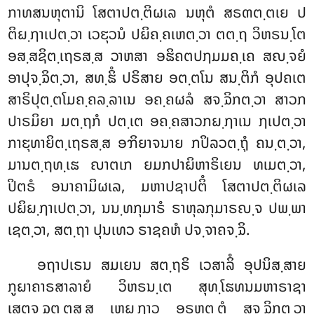
ກາທສນຫຸຕານິ ໂສຕາປຕ຺ຕິຜເລ ນຫຸຕໍ ສຣຓຕ຺ຕເຍ ປ
ຕິຏ຺ຐາເປຕ຺ວາ ເວຬຸວນໍ ປຏິຄ຺ຄເຫຕ຺ວາ ຕຕ຺ຖ ວິຫຣນ຺ໂຕ
ອສ຺ສຊິຕ຺ເຖຣສ຺ສ ວາຫສາ ອຘິຄຕປຐມມຄ຺ເຄ ສຎ຺ຈຍໍ
ອາປຸຈ຺ຉິຕ຺ວາ, ສທ຺ຘິໍ ປຣິສາຍ ອຕ຺ຕໂນ ສນ຺ຕິກໍ ອຸປຄເຕ
ສາຣິປຸຕ຺ຕໂມຄ຺ຄລ຺ລາເນ ອຄ຺ຄຜລໍ ສຈ຺ຉິກຕ຺ວາ ສາວກ
ປາຣມິຍາ ມຕ຺ຖກໍ ປຕ຺ເຕ ອຄ຺ຄສາວກຏ຺ຐາເນ ຐເປຕ຺ວາ
ກາຬຸທາຍິຕ຺ເຖຣສ຺ສ ອຠິຍາຈນາຍ ກປິລວຕ຺ຖຸໍ ຄນ຺ຕ຺ວາ,
ມານຕ຺ຖທ຺ເຘ ຎາຕເກ ຍມກປາຏິຫາຣິເຍນ ທເມຕ຺ວາ,
ປິຕຣໍ ອນາຄາມິຜເລ, ມຫາປຊາປຕິໍ ໂສຕາປຕ຺ຕິຜເລ
ປຏິຏ຺ຐາເປຕ຺ວາ
, ນນ຺ທກຸມາຣໍ ຣາຫຸລກຸມາຣຎ຺ຈ ປພ຺ພາ
ເຊຕ຺ວາ, ສຕ຺ຖາ ປຸນເທວ ຣາຊຄຫໍ ປຈ຺ຈາຄຈ຺ຉິ.
ອຖາປເຣນ ສມເຍນ ສຕ຺ຖຣິ ເວສາລິໍ ອຸປນິສ຺ສາຍ
ກູຏາຄາຣສາລາຍໍ ວິຫຣນ຺ເຕ ສຸທ຺ໂຘທນມຫາຣາຊາ
ເສຕຈ຺ຉຕ຺ຕສ຺ສ ເຫຏ຺ຐາວ ອຣຫຕ຺ຕໍ ສຈ຺ຉິກຕ຺ວາ