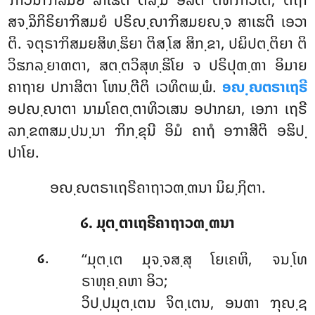
ສຈ຺ຉິກິຣິຍາຠິສມຍໍ ປຣິຎ຺ຎາຠິສມຍຎ຺ຈ ສາເຘຕິ ເອວາ
ຕິ. ຈຕຸຣາຠິສມຍສິທ຺ຘິຍາ ຕິສ຺ໂສ ສິກ຺ຂາ, ປຏິປຕ຺ຕິຍາ ຕິ
ວິຘກລ຺ຍາຓຕາ, ສຕ຺ຕວິສຸທ຺ຘິໂຍ ຈ ປຣິປຸຓ຺ຓາ ອິມາຍ
ຄາຖາຍ ປກາສິຕາ ໂຫນ຺ຕີຕິ ເວທິຕພ຺ພໍ.
ອຎ຺ຎຕຣາເຖຣີ
ອປຎ຺ຎາຕາ ນາມໂຄຕ຺ຕາທິວເສນ ອປາກຏາ, ເອກາ ເຖຣີ
ລກ຺ຂຓສມ຺ປນ຺ນາ ຠິກ຺ຂຸນີ ອິມໍ ຄາຖໍ ອຠາສີຕິ ອຘິປ຺
ປາໂຍ.
ອຎ຺ຎຕຣາເຖຣີຄາຖາວຓ຺ຓນາ ນິຏ຺ຐິຕາ.
໒. ມຸຕ຺ຕາເຖຣີຄາຖາວຓ຺ຓນາ
.
‘‘ມຸຕ຺ເຕ
ມຸຈ຺ຈສ຺ສຸ ໂຍເຄຫິ, ຈນ຺ໂທ
໒
ຣາຫຸຄ຺ຄຫາ ອິວ;
ວິປ຺ປມຸຕ຺ເຕນ ຈິຕ຺ເຕນ, ອນຓາ ຠຸຎ຺ຊ