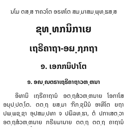
ນໂມ ຕສ຺ສ ຠຄວໂຕ ອຣຫໂຕ ສມ຺ມາສມ຺ພຸທ຺ຘສ຺ສ
ຂຸທ຺ທກນິກາເຍ
ເຖຣີຄາຖາ-ອຏ຺ຐກຖາ
໑. ເອກກນິປາໂຕ
໑. ອຎ຺ຎຕຣາເຖຣີຄາຖາວຓ຺ຓນາ
ອິທານິ
ເຖຣີຄາຖານໍ ອຕ຺ຖສໍວຓ຺ຓນາຍ ໂອກາໂສ
ອນຸປ຺ປຕ຺ໂຕ. ຕຕ຺ຖ ຍສ຺ມາ ຠິກ຺ຂຸນີນໍ ອາທິໂຕ ຍຖາ
ປພ຺ພຊ຺ຊາ ອຸປສມ຺ປທາ ຈ ປຏິລທ຺ຘາ, ຕໍ ປກາເສຕ຺ວາ
ອຕ຺ຖສໍວຓ຺ຓນາຍ ກຣີຍມານາຍ ຕຕ຺ຖ ຕຕ຺ຖ ຄາຖານໍ