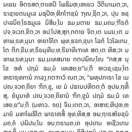
ນເຍນ ອິຕຣສຕ຺ຕາເຫປິ ໂພຘິມຓ຺ເຑເຍວ ວີຕິນາເມຕ຺ວາ,
ຣາຊາຍຕນມູເລ ມຘຸປິຓ຺ຑິກໂຠຊນໍ ຠຸຎ຺ຊິຕ຺ວາ, ປຸນ ອຊ
ປາລນິຄ຺ໂຣຘມູເລ ນິສິນ຺ໂນ ຘມ຺ມຕາຍ ຘມ຺ມຄມ຺ຠີຣຕໍ
ປຈ຺ຈເວກ຺ຂິຕ຺ວາ ອປ຺ໂປສ຺ສຸກ຺ກຕາຍ ຈິຕ຺ເຕ ນມນ຺ເຕ ມ
ຫາພ຺ຣຫ຺ມຸນາ ອາຍາຈິໂຕ ພຸທ຺ຘຈກ຺ຂຸນາ ໂລກໍ ໂວໂລເກນ຺
ໂຕ ຕິກ຺ຂິນ຺ທ຺ຣິຍມຸທິນ຺ທ຺ຣິຍາທິເຠເທ ສຕ຺ເຕ ທິສ຺ວາ ມ
ຫາພ຺ຣຫ຺ມຸນາ ຘມ຺ມເທສນາຍ ກຕປຏິຎ຺ໂຎ ‘‘ກສ຺ສ ນຸ
ໂຂ ອຫໍ ປຐມໍ ຘມ຺ມໍ ເທເສຍ຺ຍ’’ນ຺ຕິ ອາວຊ຺ເຊນ຺ໂຕ
ອາຬາຣຸທການໍ ກາລງ຺ກຕຠາວໍ ຎຕ຺ວາ, ‘‘ພຫຸປກາຣາ ໂຂ ເມ
ປຎ຺ຈວຄ຺ຄິຍາ ຠິກ຺ຂູ, ເຍ
ມໍ ປຘານປຫິຕຕ຺ຕໍ ອຸປຏ຺ຐຫິໍ
ສຸ, ຍໍນູນາຫໍ ປຎ຺ຈວຄ຺ຄິຍານໍ ຠິກ຺ຂູນໍ ປຐມໍ ຘມ຺ມໍ ເທ
ເສຍ຺ຍ’’ນ຺ຕິ (ມຫາວ. ໑໐) ຈິນ຺ເຕຕ຺ວາ, ອາສາຬ຺ຫິປຸຓ຺ຓ
ມາຍໍ ມຫາໂພຘິໂຕ ພາຣາຓສິໍ ອຸທ຺ທິສ຺ສ ອຏ຺ຐາຣສໂຍຊນໍ
ມຄ຺ຄໍ ປຏິປນ຺ໂນ ອນ຺ຕຣາມຄ຺ເຄ ອຸປເກນ ອາຊີວເກນ